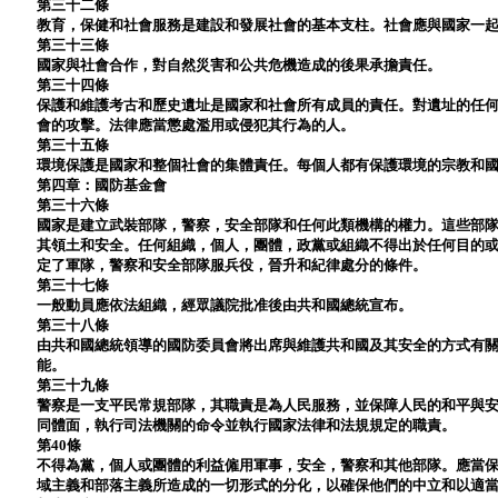
第三十二條
教育，保健和社會服務是建設和發展社會的基本支柱。社會應與國家一
第三十三條
國家與社會合作，對自然災害和公共危機造成的後果承擔責任。
第三十四條
保護和維護考古和歷史遺址是國家和社會所有成員的責任。對遺址的任
會的攻擊。法律應當懲處濫用或侵犯其行為的人。
第三十五條
環境保護是國家和整個社會的集體責任。每個人都有保護環境的宗教和
第四章：國防基金會
第三十六條
國家是建立武裝部隊，警察，安全部隊和任何此類機構的權力。這些部
其領土和安全。任何組織，個人，團體，政黨或組織不得出於任何目的
定了軍隊，警察和安全部隊服兵役，晉升和紀律處分的條件。
第三十七條
一般動員應依法組織，經眾議院批准後由共和國總統宣布。
第三十八條
由共和國總統領導的國防委員會將出席與維護共和國及其安全的方式有
能。
第三十九條
警察是一支平民常規部隊，其職責是為人民服務，並保障人民的和平與
同體面，執行司法機關的命令並執行國家法律和法規規定的職責。
第40條
不得為黨，個人或團體的利益僱用軍事，安全，警察和其他部隊。應當
域主義和部落主義所造成的一切形式的分化，以確保他們的中立和以適