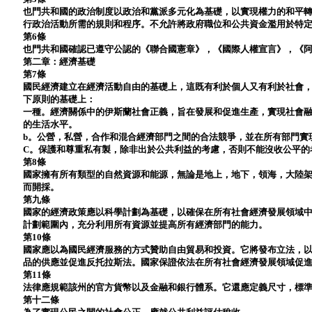
也門共和國的政治制度以政治和黨派多元化為基礎，以實現權力的和平
行政治活動所需的規則和程序。不允許將政府職位和公共資金濫用於特
第6條
也門共和國確認已遵守公認的《聯合國憲章》，《國際人權宣言》，《
第二章：經濟基礎
第7條
國民經濟建立在經濟活動自由的基礎上，這既有利於個人又有利於社會
下原則的基礎上：
一種。經濟關係中的伊斯蘭社會正義，旨在發展和促進生產，實現社會
的生活水平。
b。公營，私營，合作和混合經濟部門之間的合法競爭，並在所有部門實
C。保護和尊重私有製，除非出於公共利益的考慮，否則不能沒收公平的
第8條
國家擁有所有類型的自然資源和能源，無論是地上，地下，領海，大陸
而開採。
第九條
國家的經濟政策應以科學計劃為基礎，以確保在所有社會經濟發展領域
計劃範圍內，充分利用所有資源並提高所有經濟部門的能力。
第10條
國家應以為國民經濟服務的方式贊助自由貿易和投資。它將發布立法，
品的供應並促進反托拉斯法。國家保證依法在所有社會經濟發展領域促
第11條
法律應規範該州的官方貨幣以及金融和銀行體系。它還應定義尺寸，標
第十二條