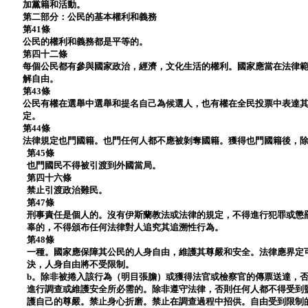
加黨籍和活動。
第二部分：公民的基本權利和義務
第41條
公民的權利和義務都是平等的。
第四十二條
每個公民都有參與國家政治，經濟，文化生活的權利。國家應當在法律
解自由。
第43條
公民有權在選舉中選舉和提名自己為候選人，也有權在全民投票中表達
定。
第44條
法律規定也門國籍。也門任何人都不應被剝奪國籍。獲得也門國籍後，
第45條
也門國民不得被引渡到外國當局。
第四十六條
禁止引渡政治難民。
第47條
刑事責任是個人的。沒有伊斯蘭教法或法律的規定，不得進行犯罪或懲
辜的，不得頒布任何法律對人追究其追溯性行為。
第48條
一種。國家應保障其公民的人身自由，維護其尊嚴和安全。法律應界定
決，人身自由將不受限制。
b。除非被捲入該行為（明目張膽）或獲得法官或檢察官的傳票送達，
進行調查或維護安全所必需的。除非遵守法律，否則任何人都不得受到
護自己的尊嚴。禁止身心折磨。禁止在調查過程中招供。自由受到限制