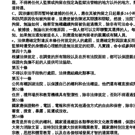
題。不得將任何人監禁或拘留在指定為監獄法管轄的地方以外的地方。
道待遇。
C。因涉嫌犯罪而暫時被逮捕的任何人，應在其被拘留之日起最多24小
和訊問原因告知被拘留者，並應使被告陳述其辯護和辯駁。然後，法院
拘留。無論如何，檢察官無權繼續拘留被告超過幾天，除非有司法命令
d。被捕後，無論出於何種原因，一個人都可以立即聯繫其選擇的人。
知。如果無法通知被提名人，則應通知被拘留者的親屬或有關人員。
e。法律應確定對違反本條任何規定的人的處罰，並應確定對因該違反
監禁時遭受的身體或心理酷刑是無法規定的犯罪。凡實踐，命令或參與
第四十九條
根據法律規定，在調查的所有階段以及在所有法院面前，都可以保證親
保證向負擔不起的人提供司法協助。
第五十條
不得以非法手段執行處罰。法律應組織此類事項。
第五十一條
公民有權訴諸法院，以保護自己的權利和合法權益。他們還有權直接或
第52條
住所，禮拜場所和教育機構具有聖潔性，除非法律規定，否則不得通過
第53條
國家應保證郵件，電話，電報和所有其他通信方式的自由和保密，除非
審查，搜查，暴露，延遲或沒收。
第54條
教育是所有公民的權利。國家通過建設各類學校和文化教育機構，保證
大努力消除文盲，並特別注意擴大技術和職業教育。國家應特別注意年
宗教，思想和體育教育，以及在各個領域發展才智的適當環境。