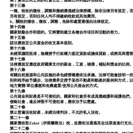
為了實現公民之間的社會公正，應就公共利益評估稅收。
第十三條
一種。稅收的徵收，調整和撤銷應僅經法律授權。除非法律另有規定，
另有規定，否則任何人均不得繳納稅款或其他費用。
b。關稅的徵收，徵收，調整，免除和處置應僅由法律規定。
第十四條
國家鼓勵合作和節約。它將贊助建立各種合作項目和活動的努力。
第十五條
該法應規定公共資金的收支基本規則。
第十六條
未經眾議院批准，無權授予行政權力簽定貸款或擔保貸款，或將其與需
第十七條
法律應規定應從政府國庫支付的薪金，工資，補償，補貼和獎金的比例
第十八條
有關自然資源和公共設施的承包經營權應依法承擔。法律可能會說明一
則和程序給予讓步。法律應界定授予某些不動產和動產的案例和方式，
地方實體/單位優惠和免費處置/使用公共資金的方式。
第十九條
公共資金和財產是不可侵犯的。國家和社會所有成員應維護和保護他們
侵略社會，違反神聖不可侵犯者，應依法予以懲處。
第二十條
禁止普遍沒收財產，未經法律判決，不允許私人沒收。
第二十一條
國家應收取Zakat（伊斯蘭教法）稅，並應依法通過其合法渠道進行支出
第二十二條