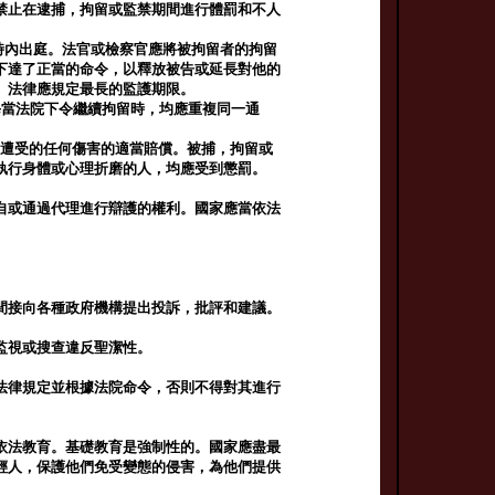
禁止在逮捕，拘留或監禁期間進行體罰和不人
時內出庭。法官或檢察官應將被拘留者的拘留
下達了正當的命令，以釋放被告或延長對他的
。法律應規定最長的監護期限。
每當法院下令繼續拘留時，均應重複同一通
而遭受的任何傷害的適當賠償。被捕，拘留或
執行身體或心理折磨的人，均應受到懲罰。
自或通過代理進行辯護的權利。國家應當依法
間接向各種政府機構提出投訴，批評和建議。
監視或搜查違反聖潔性。
法律規定並根據法院命令，否則不得對其進行
依法教育。基礎教育是強制性的。國家應盡最
輕人，保護他們免受變態的侵害，為他們提供