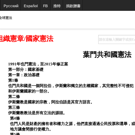
Русский
Español
FB
推特
捐款贈書
全球憲法
組織憲章/國家憲法
葉門共和國憲法
1991年也門憲法，至2015年修正案
第一部分：國家基礎
第一章：政治基礎
第1條
也門共和國是一個阿拉伯，伊斯蘭和獨立的主權國家，其完整性不可侵犯
和伊斯蘭國家的一部分。
第二條
伊斯蘭教是國家的宗教，阿拉伯語是其官方語言。
第三條
伊斯蘭教教法是所有立法的源頭。
第4條
也門人民是財產的擁有者和權力之源，他們直接通過公民投票和選舉，
地方議會間接行使權力。
第5條