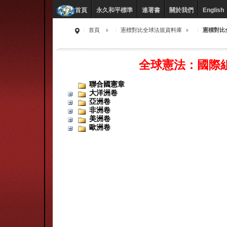
永久和平標準
連署書
關於我們
English
首頁
首頁
憲標對比全球法規資料庫
憲標對比
全球憲法：國際
聯合國憲章
大洋洲卷
亞洲卷
非洲卷
美洲卷
歐洲卷