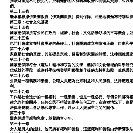
捐贈財產是不可侵犯的。控制他們的人有義務改善和開發其資源，並以
們。
第二十三條
繼承權根據伊斯蘭教義（伊斯蘭教義）得到保障。相應地將頒布特別法
第三章：社會文化基礎
第二十四條
國家應保障所有公民在政治，經濟，社會，文化活動領域的平等機會，
第二十五條
也門社會建立在社會團結的基礎上，社會團結建立在依法正義，自由和
第二十六條
家庭是社會的基礎，其基礎是宗教，習俗和對家園的熱愛。法律應維護
第二十七條
國家應保障符合《憲法》精神和宗旨的文學，藝術和文化領域的科學研
些成就的手段，並為科學技術發明和藝術創作提供支持和鼓勵，並保護
第二十八條
公職是一種義務和榮譽。公職人員應為公眾利益和人民服務。法律應規
利。
第二十九條
工作是社會進步的一種權利，一種榮譽，也是一種必要。每個公民都有
律允許的範圍外，任何公民不得被迫從事任何工作，在這種情況下，這
法律應規範工會活動和專業工作，以及工人與雇主之間的關係。
第三十條
國家保護母親和兒童，並贊助青少年。
第三十一條
女人是男人的姐妹。他們擁有權利和義務，這些權利和義務由伊斯蘭教