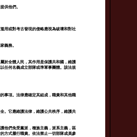
起提供他們。
何濫用或對考古發現的侵略應視為破壞和對社
國家義務。
隊屬於全體人民，其作用是保護共和國，維護
或以任何名義成立部隊或準軍事團體。該法規
關的事項。法律應確定其組成，職責和其他職
安全。它應維護法律，維護公共秩序，維護共
保護他們免受黨派，種族主義，派系主義，區
當的方式履行職責。依法禁止一切部隊成員參