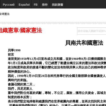
Русский
Español
FB
推特
捐款贈書
全球憲法
組織憲章/國家憲法
貝南共和國憲法
貝寧1990
前言
達荷美於1958年12月4日宣布成立共和國，並於1960年8月1日獲得國際主權
年3月1日成為貝寧共和國，它已經歷了動盪自獨立以來的憲法和政治演
政治制度和政府的接連不斷的變化並沒有削弱貝寧人民以自己的精神尋
精神價值的決心。
因此，1990年2月19日至28日在科托努舉行的全國主動部隊全國會議
興時代的來臨。
會議召開的第二天，
我們，貝尼尼斯人
重申我們對任何基於武斷，專制，不公正，腐敗，挪用公共資金，區域
制度的根本反對；
表示我們堅定地捍衛和維護我們在世界範圍內的尊嚴，並再次找到民主
莊嚴申明我們對現行《憲法》的決心，以建立一個法律和多元民主的國