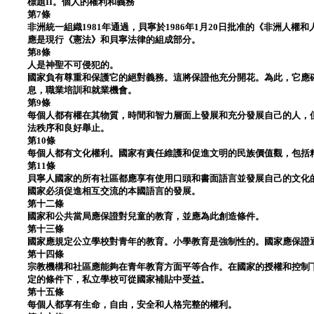
標題II。個人的權利和義務
第7條
非洲統一組織1981年通過，貝寧於1986年1月20日批准的《非洲人
應是現行《憲法》和貝寧法律的組成部分。
第8條
人是神聖不可侵犯的。
國家負有尊重和保護它的絕對義務。這將保證他充分開花。為此，它應
息，職業培訓和就業機會。
第9條
每個人都有權在其物質，時間和智力層面上發展和充分發展自己的人，
法秩序和良好舉止。
第10條
每個人都有文化權利。國家有責任維護和促進文明的民族價值觀，包括
第11條
貝寧人國家的所有社區都應享有使用口頭和書面語言並發展自己的文化
國家必須促進相互交流的本國語言的發展。
第十二條
國家和公共當局應保證對兒童的教育，並應為此創造條件。
第十三條
國家應規定公立學校對青年的教育。小學教育是強制性的。國家應保證
第十四條
宗教機構和社區應能夠在青年教育方面平等合作。在國家的授權和控制
定的條件下，私立學校可從國家補貼中受益。
第十五條
每個人都享有生命，自由，安全和人格完整的權利。