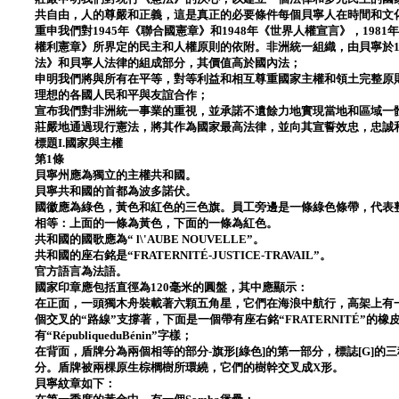
共自由，人的尊嚴和正義，這是真正的必要條件每個貝寧人在時間和文
重申我們對1945年《聯合國憲章》和1948年《世界人權宣言》，19
權利憲章》所界定的民主和人權原則的依附。非洲統一組織，由貝寧於19
法》和貝寧人法律的組成部分，其價值高於國內法；
申明我們將與所有在平等，對等利益和相互尊重國家主權和領土完整原
理想的各國人民和平與友誼合作；
宣布我們對非洲統一事業的重視，並承諾不遺餘力地實現當地和區域一
莊嚴地通過現行憲法，將其作為國家最高法律，並向其宣誓效忠，忠誠
標題I.國家與主權
第1條
貝寧州應為獨立的主權共和國。
貝寧共和國的首都為波多諾伏。
國徽應為綠色，黃色和紅色的三色旗。員工旁邊是一條綠色條帶，代表
相等：上面的一條為黃色，下面的一條為紅色。
共和國的國歌應為“ l\'AUBE NOUVELLE”。
共和國的座右銘是“FRATERNITÉ-JUSTICE-TRAVAIL”。
官方語言為法語。
國家印章應包括直徑為120毫米的圓盤，其中應顯示：
在正面，一頭獨木舟裝載著六顆五角星，它們在海浪中航行，高架上有
個交叉的“路線”支撐著，下面是一個帶有座右銘“FRATERNITÉ”的橡皮泥-
有“RépubliqueduBénin”字樣；
在背面，盾牌分為兩個相等的部分-旗形[綠色]的第一部分，標誌[G]的三種
分。盾牌被兩棵原生棕櫚樹所環繞，它們的樹幹交叉成X形。
貝寧紋章如下：