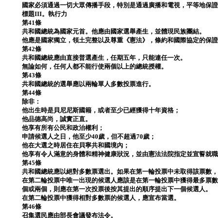
國家必須通過一切大眾傳播手段，特別是通過廣播和電視，平等地保
標題III。執行力
第41條
共和國總統為國家元首。他應由國家選舉產生，並體現民族團結。
他應是國家獨立，領土完整以及尊重《憲法》，條約和國際協定的保
第42條
共和國總統應由直接普選產生，任期五年，只能連任一次。
無論如何，任何人都不能行使兩個以上的總統授權。
第43條
共和國總統的選舉應以兩輪單人多數投票進行。
第44條
除非：
他出生時是貝尼尼斯國籍，或者至少已經獲得十年資格；
他品德高尚，誠實正直。
他享有所有公民和政治權利；
申請候選人之日，他至少40歲，但不超過70歲；
他在大選之時居住在貝寧共和國境內；
他享有令人滿意的身體和精神健康狀況，並由憲法法院指定並宣誓就
第45條
共和國總統應以絕對多數票選出。如果在第一輪投票中未取得該票數
在第二輪投票中唯一出現的候選人應該是在第一輪投票中獲得最多票
個或兩個，則應在第一次投票後按其提出的順序提出下一個候選人。
在第二輪投票中獲得相對多數票的候選人，應宣布當選。
第46條
召集選民應由部長會議發布法令。