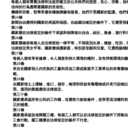
每個人都有尊重法律和法規所建立的公共秩序的思想，良心，宗教，信
信仰的行為應尊重國家的世俗性。
機構和宗教，哲學界應有權無障礙地發展。他們不受國家的監護。他們
第24條
新聞自由應得到國家的承認和保證。在組織法確定的條件下，它應受視
第25條
國家應在法律規定的條件下承認和保障進出自由，結社，集會，遊行和
第26條
國家應確保每個人在法律面前一律平等，不得區別出身，種族，性別，
法律規定男女平等。國家應保護家庭，特別是母親和兒童。它應照顧殘
第27條
每個人都有享有健康，令人滿意和持久環境的權利，並有捍衛環境的
第28條
來自在國家領土內安裝的工廠和其他工業或家庭手工業單位的有毒廢
範。
第29條
在國家領土上運輸，進口，儲存，掩埋和排放有毒廢物或外來污染物
罪。適用的製裁應依法律規定。
第三十條
國家應承認所有公民的工作權，並應努力創造條件，使享受這項權利
正的補償。
第31條
國家應承認並保障罷工權。每個工人都可以在法律規定的條件下捍衛
工會行動。罷工權應在法律規定的條件下行使。
第32條