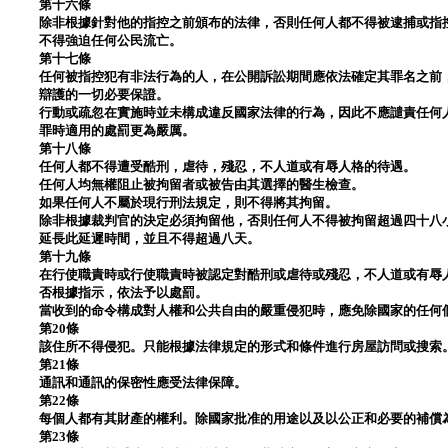
第十六條
除非根據針對他的指控之前頒布的法律，否則任何人都不得被逮捕或指
不得強迫任何公民流亡。
第十七條
任何被指控犯有非法行為的人，在公開訴訟期間應依法確定其罪名之前
辯護的一切必要保證。
行動或疏忽在實施時並未構成違反國家法律的行為，因此不應譴責任何
罪時適用的處罰更為嚴厲。
第十八條
任何人都不得遭受酷刑，虐待，殘忍，不人道或有辱人格的待遇。
任何人均無權阻止被拘留者或被告由其選擇的醫生檢查。
如果任何人不屬於現行刑法規定，則不得將其拘留。
除非根據裁判官的決定必須拘留他，否則任何人不得被拘留超過四十八
延長此延遲時間，並且不得超過八天。
第十九條
在行使職責時或行使職責時被認定對酷刑或虐待或殘忍，不人道或有辱
否根據指示，依法予以處罰。
當收到的命令構成對人權和公共自由的嚴重侵犯時，應免除國家的任何
第20條
該住所不得侵犯。只能根據法律規定的形式和條件進行房屋訪問或搜索
第21條
通訊和通訊的保密性應受法律保障。
第22條
每個人都有其財產的權利。除國家批准的用途以及以公正和必要的補償
第23條