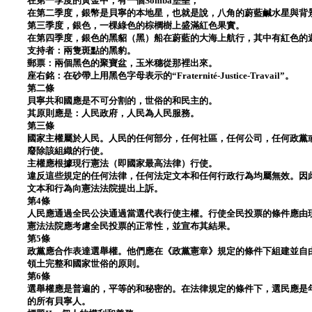
在第一季度的黃金中，有一個Somba堡壘；
在第二季度，銀幣是貝寧的本地星，也就是說，八角的蔚藍鹹水星與背
第三季度，銀色，一棵綠色的棕櫚樹上盛滿紅色果實。
在第四季度，銀色的黑貂（黑）船在蔚藍的大海上航行，其中有紅色的
支持者：兩隻斑點的黑豹。
郵票：兩個黑色的聚寶盆，玉米穗從那裡出來。
座右銘：在砂帶上用黑色字母表示的“Fraternité-Justice-Travail”。
第二條
貝寧共和國應是不可分割的，世俗的和民主的。
其原則應是：人民政府，人民為人民服務。
第三條
國家主權屬於人民。人民的任何部分，任何社區，任何公司，任何政黨
廢除該組織的行使。
主權應根據現行憲法（即國家最高法律）行使。
違反這些規定的任何法律，任何法定文本和任何行政行為均屬無效。因
文本和行為向憲法法院提出上訴。
第4條
人民應通過全民公決通過當選代表行使主權。行使全民投票的條件應由
憲法法院應考慮全民投票的正常性，並宣布其結果。
第5條
政黨應合作表達選舉權。他們應在《政黨憲章》規定的條件下組建並自
領土完整和國家世俗的原則。
第6條
選舉權應是普遍的，平等的和秘密的。在法律規定的條件下，選民應是年
的所有貝寧人。