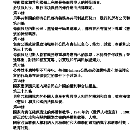
捍衛國家和共和國領土完整是每個貝寧人的神聖職責。
必須服兵役。履行這項義務的條件應由法律確定。
第33條
貝寧共和國的所有公民都有義務為共同利益而努力，履行其所有公民
第34條
每個貝尼內斯公民，無論是平民還是軍人，都有在所有情況下尊重《
規的神聖義務。
第35條
負責公職或當選政治職務的公民有責任以良心，能力，誠意，奉獻和
第三十六條
每個貝尼尼斯人都有義務尊重和考慮自己的親戚，不得有任何歧視；
進尊重，對話和相互寬容，以實現和平與民族凝聚力。
第37條
公共財產應神聖不可侵犯。每個Béninese公民都必須嚴格遵守並保
富的行為應在法律規定的條件下予以製止。
第38條
國家應保護貝尼內斯公民在外國的權利和合法權益。
第三十九條
貝寧共和國境內的外國人應享有與貝寧人相同的權利和自由，並在法
《憲法》和共和國的法律法規。
第40條
國家有責任確保憲法的傳播和教學，1948年的《世界人權宣言》，19
經正式批准和有關的國際文書的傳播和教導。人權。
國家必須將個人權利納入各種學術和大學學術週期的識字和教學計劃
教育計劃。