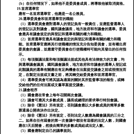
（b）在任何情況下，如果他不是委員會成員，將導致他被取消資格。
19.首席選舉官
應有一名首席選舉官，他應是一名公務員。
20.選舉委員會和首席選舉官的職能
（1）選舉委員會應對選舉人的登記負有一般責任，並應監督選舉人
的登記以及對議會，國民議會議長，地方政府和市議會的選舉。委員
會應具有議會規定的與登記和選舉有關的權力和職能。
（2）首席選舉官應具有議會規定的與登記和選舉有關的權力和職
能。首席選舉官應將其行使職權的情況充分告知委員會，並有權出席
委員會的會議，並應遵守委員會在行使職權時可能向其發出的任何指
示。
（3）每項擬議法案和每項擬議法規或其他具​​有法律效力的文書，均
與選舉議會議員，國民議會議長，地方政府和市議會的選舉人登記或
此類議員的選舉有關應在有足夠機會在法案提交議會之前或視情況而
定，在製定法規或文書之前，將其轉交給委員會和首席選舉官。
（4）選舉委員會可將其認為適當的關於其所監督事項的報告，或轉
交給他們的任何法案或文書草案提交議會。
21.議會程序
（1）國會應在常會上每年召開兩次會議。
（2）議會可應其大多數成員，議長或總理的要求舉行特別會議。
（3）除非《憲法》另有規定，否則議會應以大多​​數成員的簡單多數
票通過公開表決作出決定。
（4）除非《憲法》另有規定，否則法定人數應為國會議員的三分之
二。如果在任何屆會的第一次會議中都沒有這樣的法定人數，則國會
應在3天后開會，然後由簡單的多數成員組成法定人數。
（5）國會應制定自己的議事規則。