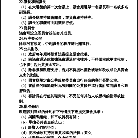
22.議長和副議長
（1）在大選後的第一次會議上，議會應選舉一名議長和一名或多名
副議長。
（2）議長應主持國會開會，並負責維持秩序。
（3）議長的職能可由副議長行使。
23.委員會
議會可設立委員會並任命其成員。
24.程序要公開
除非另有規定，否則議會的程序應公開進行。
25.公共財政
（1）政府每年應將預算法案提交議會批准。
（2）除議會通過或根據議會通過的法律外，不得徵稅或更改稅款，
也不得引起公共資金支出。
（3）除非獲得政府支持，否則不得提出征收或增加稅收或公共資金
支出的動議。
（4）國會應規定由公共服務委員會自行任命的審計長辦公室。
（5）審計長的職能是對瓦努阿圖的公共帳戶進行審計並向議會和政
府報告。
（6）審計長在行使其職責時，不受任何其他人或機構的指示或控
制。
26.批准條約
政府談判達成的條約在下列情況下應提交議會批准：
（a）與國際組織，和平或貿易有關；
（b）承擔公共資金的支出；
（c）影響人們的地位；
（d）要求修改瓦努阿圖共和國的法律；要么