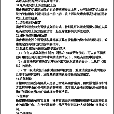
為最高法院首席法官或其他法官。
50.最高法院對上訴法院的上訴
議會應規定從最高法院的原始管轄權提出上訴，並可以規定從上訴法
院的管轄權向上訴法院提出的上訴，該上訴法院應由最高法院的兩名
或以上法官組成。
51.習俗規則的確定
議會可以規定確定習慣規則的方式，特別是可以規定習慣知識的人與
最高法院或上訴法院的法官一起坐席並參與其訴訟程序。
52.鄉村法院和島嶼法院
議會應規定設立對習慣和其他事項具有管轄權的鄉村或島嶼法院，並
應規定酋長在此類法院中的作用。
53.就違反憲法向最高法院提出的請求
（1）任何人認為與他有關的《憲法》條款受到侵犯，可以在不損害
他可用的任何其他法律補救辦法的情況下，向最高法院申請補救。
（2）最高法院有權決定此事並作出其認為適當的命令，以執行《憲
法》的規定。
（3）當下級法院提出關於憲法解釋的問題，並且法院認為該問題涉
及基本法律問題時，法院應將該問題提交最高法院裁定。
54.選舉糾紛
有權聽取並確定有關某人是否已當選為國會議員，國民議會議長和地
方政府理事會的任何問題的管轄權，或者該人是否已空缺座位或喪失
擔任該職位的資格的管轄權在最高法院。
55.檢察官
檢察機關應由檢察官負責，檢察官應由共和國總統根據司法服務委員
會的建議任命。在行使職能時，他不受任何其他人或身體的指揮或控
制。
56.公共律師