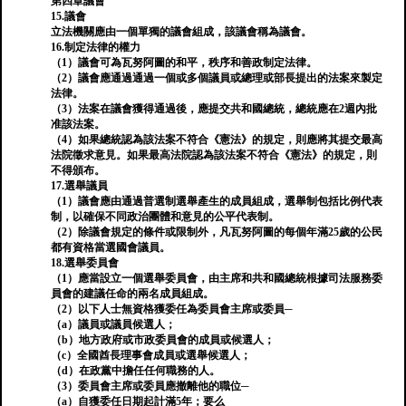
第四章議會
15.議會
立法機關應由一個單獨的議會組成，該議會稱為議會。
16.制定法律的權力
（1）議會可為瓦努阿圖的和平，秩序和善政制定法律。
（2）議會應通過通過一個或多個議員或總理或部長提出的法案來製定
法律。
（3）法案在議會獲得通過後，應提交共和國總統，總統應在2週內批
准該法案。
（4）如果總統認為該法案不符合《憲法》的規定，則應將其提交最高
法院徵求意見。如果最高法院認為該法案不符合《憲法》的規定，則
不得頒布。
17.選舉議員
（1）議會應由通過普選制選舉產生的成員組成，選舉制包括比例代表
制，以確保不同政治團體和意見的公平代表制。
（2）除議會規定的條件或限制外，凡瓦努阿圖的每個年滿25歲的公民
都有資格當選國會議員。
18.選舉委員會
（1）應當設立一個選舉委員會，由主席和共和國總統根據司法服務委
員會的建議任命的兩名成員組成。
（2）以下人士無資格獲委任為委員會主席或委員─
（a）議員或議員候選人；
（b）地方政府或市政委員會的成員或候選人；
（c）全國酋長理事會成員或選舉候選人；
（d）在政黨中擔任任何職務的人。
（3）委員會主席或委員應撤離他的職位─
（a）自獲委任日期起計滿5年；要么