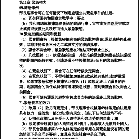
第11章-緊急權力
69.應急條例
部長理事會可在任何情況下制定處理公共緊急事件的法規-
（a）瓦努阿圖共和國處於戰爭中；要么
（b）共和國總統根據部長會議的建議行事，宣布由於自然災害或防
止威脅或恢復公共秩序而進入緊急狀態。
70.緊急狀態的期限和更新
（1）國會開會時，根據第69條宣布的緊急狀態應在1週結束時停止生
效，除非獲得國會三分之二成員支持的決議批准。
（2）議會不開會時，緊急狀態應在2週結束時停止生效。
（3）凡按照第（1）款通過的決議，其批准的緊急狀態應在該決議授
權的期限內保持有效，但該決議不得授權超過3個月的緊急狀態一
次。
（4）在緊急狀態下，國會可在任何時候決定開會。
（5）在緊急狀態下，不得根據第28條第2款或第28條第3款解散議
會。如果在緊急狀態下根據第28條第（1）款規定終止了議會的任
期，則該議會的前任成員僅可考慮緊急狀態，直到新議會首次開會之
前開會。
（6）國會可隨時通過其絕對多數成員支持的決議終止緊急狀態。
71.緊急規章的效力
（1）除第（2）款另有規定外，部長理事會根據第69條製定的法規應
具有效力，儘管第一部分第2章有規定，但以下任何法規均不得-
（a）貶損生命權以及免受不人道待遇和強迫勞動的自由；和
（b）規定將未經審判的人拘留超過1個月，除非該人是敵對外國人。
（2）部長會議根據第六十九條製定的規章應在與緊急情況有關的緊
急情況下是合理必要的，並且在民主社會中是合理的。