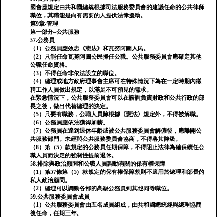
國會應規定由共和國總統根據司法服務委員會的建議任命的公共律師
職位，其職能是向有需要的人提供法律援助。
第9章-管理
第一部分–公共服務
57.公務員
（1）公務員應效忠《憲法》和瓦努阿圖人民。
（2）只能任命瓦努阿圖公民擔任公職。公共服務委員會應確定其他
公職任命資格。
（3）不得任命非依法設立的職位。
（4）總理或地方政府理事會主席可在特殊情況下為在一定時期內徵
聘工作人員做出規定，以滿足不可預見的需求。
在緊急情況下，公共服務委員會可以在諮詢負責財政和公共行政的部
長之後，做出代替總理的決定。
（5）只要有職務，公職人員除根據《憲法》規定外，不得被解職。
（6）公務員應依法獲得加薪。
（7）公務員在達到退休年齡或被公共服務委員會解僱後，應離開公
共服務部門。未經與公共服務委員會協商，不得將其降級。
（8）第（5）款規定的公務員任期保障，不得阻止法律為確保續任公
職人員而決定的強制性提前退休。
58.排除與政治顧問和公職人員調動有關的保有權保障
（1）第57條第（5）款規定的保有權保障規則不適用於總理和部長的
私人政治顧問。
（2）總理可以調動各部的高級公務員到其他同等職位。
59.公共服務委員會成員
（1）公共服務委員會由五名成員組成，由共和國總統經與總理協商
後任命，任期三年。