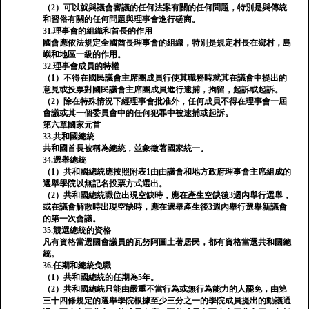
（2）可以就與議會審議的任何法案有關的任何問題，特別是與傳統
和習俗有關的任何問題與理事會進行磋商。
31.理事會的組織和首長的作用
國會應依法規定全國酋長理事會的組織，特別是規定村長在鄉村，島
嶼和地區一級的作用。
32.理事會成員的特權
（1）不得在國民議會主席團成員行使其職務時就其在議會中提出的
意見或投票對國民議會主席團成員進行逮捕，拘留，起訴或起訴。
（2）除在特殊情況下經理事會批准外，任何成員不得在理事會一屆
會議或其一個委員會中的任何犯罪中被逮捕或起訴。
第六章國家元首
33.共和國總統
共和國首長被稱為總統，並象徵著國家統一。
34.選舉總統
（1）共和國總統應按照附表1由由議會和地方政府理事會主席組成的
選舉學院以無記名投票方式選出。
（2）共和國總統職位出現空缺時，應在產生空缺後3週內舉行選舉，
或在議會解散時出現空缺時，應在選舉產生後3週內舉行選舉新議會
的第一次會議。
35.競選總統的資格
凡有資格當選國會議員的瓦努阿圖土著居民，都有資格當選共和國總
統。
36.任期和總統免職
（1）共和國總統的任期為5年。
（2）共和國總統只能由嚴重不當行為或無行為能力的人罷免，由第
三十四條規定的選舉學院根據至少三分之一的學院成員提出的動議通