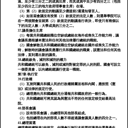
過。至少有三分之二的成員出席，而其成員中至少有四分之三（包括
至少四分之三的地方政府理事會主席）在場。
（3）第（2）款規定的動議至少應提前2週通知發言人。
（4）如首屆會議沒有按第（2）款規定的法定人數，則選舉學院可以
在一周後開會並就第（2）款規定的動議進行表決，即使只有兩個以
下的法定人數：大學成員的三分之二。
37.議長擔任主席
（1）每當共和國總統職位空缺或總統在海外或喪失工作能力時，議
會議長應根據本憲法和任何其他法律履行總統的職能。
（2）國會解散且共和國總統職位空缺或總統在國外或喪失工作能力
時，解散時的議會議長應履行共和國總統的職責，該憲法和任何其他
法律，直到選出新的議長。
38.總統赦免，減刑和減刑的權力
共和國總統可以赦免，減刑或減刑對被定罪的人的刑罰。國會可設立
一個委員會，以向總統建議行使這一職能。
第7章-執行官
39.行政權
（1）瓦努阿圖共和國人民的行政權歸屬首相和內閣，應按照《憲
法》或法律的規定行使。
（2）總理應向共和國總統充分通報共和國政府的一般行為。
（3）共和國總統可將其認為與憲法不符的任何規定移交給最高法
院。
40.部長會議
（1）設有部長會議，由總理和其他部長組成。
（2）包括總理在內的部長人數不得超過議會議員人數的四分之一。
41.總理當選
總理應根據附表2的規定，由議會以無記名投票從議員中選舉產生。