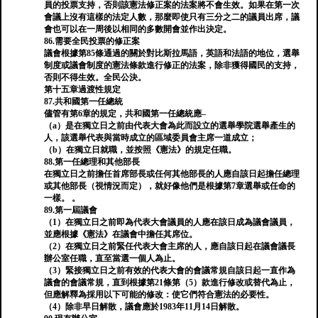
員的投票支持，否則該憲法修正案的法案將不會生效。如果在第一次
會議上沒有這樣的法定人數，那麼即使只有三分之二的議員出席，議
會也可以在一周後以相同的多數開會並作出決定。
86.需要全民投票的修正案
議會根據第85條通過的關於對比斯拉馬語，英語和法語的地位，選舉
制度或議會制度的憲法條款進行修正的法案，除非獲得國民的支持，
否則不得生效。全民公決。
第十五章過渡性規定
87.共和國第一任總統
儘管有第6章的規定，共和國第一任總統應–
（a）是在獨立日之前由代表大會為此而設立的選舉學院選舉產生的
人，該選舉代表與當時成立的區域委員會主席一道成立；
（b）在獨立日就職，並按照《憲法》的規定任職。
88.第一任總理和其他部長
在獨立日之前擔任首席部長或任何其他部長的人應自該日起擔任總理
或其他部長（視情況而定），就好像他們是根據第7章選舉或任命的
一樣。 。
89.第一屆議會
（1）在獨立日之前即為代表大會議員的人應在該日成為議會議員，
並應根據《憲法》在議會中擔任其席位。
（2）在獨立日之前緊任代表大會主席的人，應自該日起在議會議長
辦公室任職，直至當選一個人為止。
（3）緊接獨立日之前有效的代表大會的會議常規自該日起一直作為
議會的會議常規，直到根據第21條第（5）款進行修改或替代為止，
但應解釋為採用以下可能的修改：使它們符合憲法的必要性。
（4）除非早日解散，議會應於1983年11月14日解散。