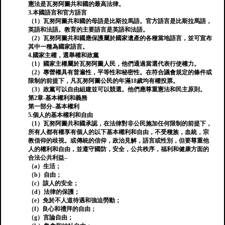
憲法是瓦努阿圖共和國的最高法律。
3.本國語言和官方語言
（1）瓦努阿圖共和國的母語是比斯拉馬語。官方語言是比斯拉馬語，
英語和法語。教育的主要語言是英語和法語。
（2）瓦努阿圖共和國應保護屬於國家遺產的各種當地語言，並可宣布
其中一種為國家語言。
4.國家主權，選舉權和政黨
（1）國家主權屬於瓦努阿圖人民，他們通過當選代表行使權力。
（2）專營權具有普遍性，平等性和秘密性。在符合議會規定的條件或
限制的前提下，凡瓦努阿圖公民的年滿18歲均有權投票。
（3）政黨可以自由組建並可以競選。他們應尊重憲法和民主原則。
第2章-基本權利和義務
第一部分–基本權利
5.個人的基本權利和自由
（1）瓦努阿圖共和國承認，在法律對非公民施加任何限制的前提下，
所有人都有權享有個人的以下基本權利和自由，不受種族，血統，宗
教信仰的歧視。或傳統的信仰，政治見解，語言或性別，但要尊重他
人的權利和自由，並遵守國防，安全，公共秩序，福利和健康方面的
合法公共利益–
（a）生活；
（b）自由；
（c）該人的安全；
（d）法律的保護；
（e）免於不人道待遇和強迫勞動；
（f）良心和禮拜的自由；
（g）言論自由；