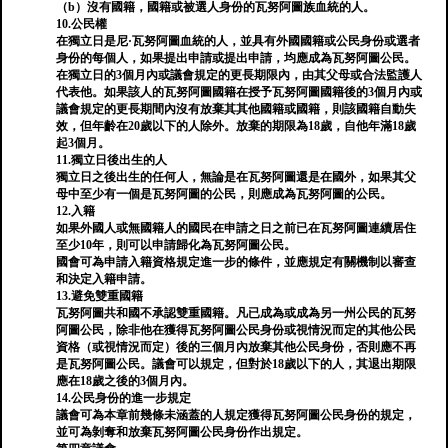
（b）沒有國籍，國籍或被選人身份的瓦努阿圖族血統的人。
10.公民權
在獨立日是尼·瓦努阿圖血統的人，並具有外國國籍或公民身份或選者
身份的每個人，如果提出申請或提出申請，均應成為瓦努阿圖公民。
在獨立日的3個月內或議會規定的更長期限內，由其父母或合法監護人
代表他。如果該人的瓦努阿圖國籍在授予瓦努阿圖國籍後的3個月內或
議會規定的更長期間內沒有放棄其其他國籍或國籍，則該國籍自動失
效，但年齡在20歲以下的人除外。放棄的期限為18歲，自他年滿18歲
起3個月。
11.獨立日後出生的人
獨立日之後出生的任何人，無論是在瓦努阿圖還是在國外，如果其父
母中至少有一個是瓦努阿圖的公民，則應成為瓦努阿圖的公民。
12.入籍
如果外國人或無國籍人的國民在申請之日之前已在瓦努阿圖連續居住
至少10年，則可以申請歸化為瓦努阿圖公民。
國會可為申請入籍資格規定進一步的條件，並應規定有關機制以審查
和決定入籍申請。
13.避免雙重國籍
瓦努阿圖共和國不承認雙重國籍。凡已成為或成為另一州公民的瓦努
阿圖公民，除非他在獲得瓦努阿圖公民身份或視情況而定的其他公民
資格（或視情況而定）後的三個月內放棄其他公民身份，否則應不再
是瓦努阿圖公民。議會可以規定，但對於18歲以下的人，其退出期限
應在18歲之後的3個月內。
14.公民身份的進一步規定
議會可為本章前幾條未涵蓋的人規定獲得瓦努阿圖公民身份的規定，
並可為剝奪和放棄瓦努阿圖公民身份作出規定。