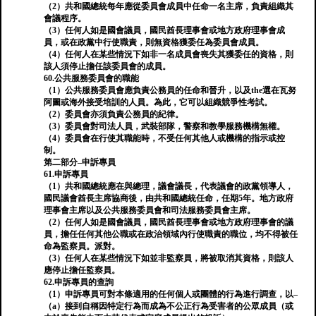
（2）共和國總統每年應從委員會成員中任命一名主席，負責組織其
會議程序。
（3）任何人如是國會議員，國民酋長理事會或地方政府理事會成
員，或在政黨中行使職責，則無資格獲委任為委員會成員。
（4）任何人在某些情況下如非一名成員會喪失其獲委任的資格，則
該人須停止擔任該委員會的成員。
60.公共服務委員會的職能
（1）公共服務委員會應負責公務員的任命和晉升，以及the選在瓦努
阿圖或海外接受培訓的人員。為此，它可以組織競爭性考試。
（2）委員會亦須負責公務員的紀律。
（3）委員會對司法人員，武裝部隊，警察和教學服務機構無權。
（4）委員會在行使其職能時，不受任何其他人或機構的指示或控
制。
第二部分–申訴專員
61.申訴專員
（1）共和國總統應在與總理，議會議長，代表議會的政黨領導人，
國民議會酋長主席協商後，由共和國總統任命，任期5年。地方政府
理事會主席以及公共服務委員會和司法服務委員會主席。
（2）任何人如是國會議員，國民酋長理事會或地方政府理事會的議
員，擔任任何其他公職或在政治領域內行使職責的職位，均不得被任
命為監察員。派對。
（3）任何人在某些情況下如並非監察員，將被取消其資格，則該人
應停止擔任監察員。
62.申訴專員的查詢
（1）申訴專員可對本條適用的任何個人或團體的行為進行調查，以–
（a）接到自稱因特定行為而成為不公正行為受害者的公眾成員（或