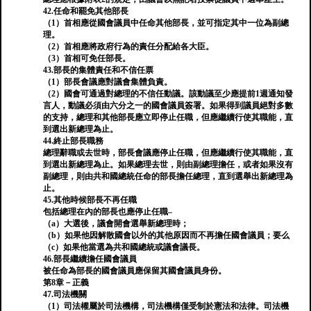
42.任命和罷免其他部長
（1）首相應從國會議員中任命其他部長，並可指定其中一位為副總
理。
（2）首相應將政府行為的責任分配給各大臣。
（3）首相可免任部長。
43.部長的集體責任和不信任票
（1）部長會議應對議會集體負責。
（2）國會可通過對總理的不信任動議。該動議至少應提前1週通知發
言人，動議必須由六分之一的國會議員簽署。如果得到議員絕對多數
的支持，總理和其他部長應立即停止任職，但應繼續行使其職能，直
到選出新總理為止。
44.終止部長職務
總理辭職或去世時，部長會議應停止任職，但應繼續行使其職能，直
到選出新總理為止。如果總理去世，則由副總理擔任，或者如果沒有
副總理，則由共和國總統任命的部長擔任總理，直到選舉出新總理為
止。
45.其他時候部長不再任職
包括總理在內的部長也應停止任職–
（a）大選後，議會開會選舉新總理時；
（b）如果他因解散國會以外的其他原因而不再擔任國會議員；要么
（c）如果他當選為共和國總統或議會議長。
46.部長繼續擔任國會議員
被任命為部長的國會議員應保留其國會議員身份。
第8章－正義
47.司法機關
（1）司法權屬於司法機構，司法機構僅受制於憲法和法律。司法機