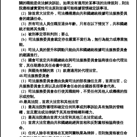
關的職能是依法解決訴訟。如果沒有適用於某事項的法律規則，則法
院應根據實質性司法原則並儘可能根據習慣確定該事項。
（2）除首席大法官外，司法機構應由共和國總統根據司法服務委員
會的建議任命。
（3）所有司法人員任職至退休年齡。只有在以下情況下，共和國總
統才能將其免職：
（a）被刑事定罪和判刑；要么
（b）司法服務委員會裁定存在嚴重不當行為，無行為能力或專業無
能。
（4）司法人員的晉升和調動只能由共和國總統根據司法服務委員會
的建議進行。
（5）國會可規定共和國總統在與司法服務委員會協商後任命代理法
官，其任期應在其任命書中規定。
（6）與罷免有關的第（3）款應適用於代理法官。
48.司法服務委員會
（1）司法服務委員會應由負責司法的部長擔任主席，首席法官，公
共服務委員會主席以及由理事會任命的全國酋長理事會代表。
（2）司法服務委員會在行使其職能時，不受任何其他人或機構的指
示或控制。
49.最高法院，首席大法官和其他法官
（1）最高法院對審理和確定任何民事或刑事訴訟具有無限的管轄
權，並且憲法或法律賦予其其他管轄權和權力。
（2）最高法院應由首席大法官和其他三名法官組成。
（3）首席大法官應由共和國總統經與首相和反對黨領袖協商後任
命。
（4）任何人除非有資格在瓦努阿圖執業為律師，否則無資格被任命