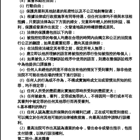
（h）集會和結社自由；
（i）行動自由；
（j）保護房屋和其他財產的私密性以及不公正地剝奪財產；
（k）根據法律或行政措施享有同等待遇，但任何法律均不得與本項相
抵觸，只要該法律為以下方面的婦女，兒童和年輕人的特別利益，福
利，保護或發展作出規定： -欠發達地區的特權群體或居民。
（2）法律的保護應包括以下內容：
（a）被指控犯罪的每個人均應在合理的時間內由獨立和公正的法院進
行公正的聽證，如果是嚴重犯罪，應向其提供律師；
（b）在法院依法確定其有罪之前，假定所有人無罪；
（c）應立即以他所理解的語言將被指控的罪行告知被指控的每個人；
（d）如果被告人不理解訴訟程序中使用的語言，則應在整個訴訟程序
中為他提供口譯服務；
（e）任何人未經他的同意不得在沒有他的情況下受到審判，除非他使
法院不可能在他在場的情況下進行訴訟；
（f）任何人的行為或不作為，不構成實施時成文法或習慣法所知的犯
罪，均不得定罪；
（g）任何人所受的懲罰應比實施犯罪時所受到的懲罰更大；
（h）任何被赦免，審判，定罪或無罪的人，不得因同一罪行或本可在
其審判中被定罪的任何其他罪行而再受審判。
6.基本權利的執行
（1）任何人認為憲法所保障的任何權利已經，正在或可能受到侵犯，
可以獨立於任何其他可能的法律補救措施，向最高法院申請執行該權
利。
（2）最高法院可作出其認為適當的命令，發出命令或發出指示，包括
支付賠償，以執行該項權利。
第二部分–基本職責