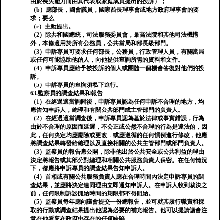
由於喪失能力​​而由其代表或家庭成員提出的投訴）；
（b）應部長，國會議員，國家酋長理事會或地方政府理事會的要
求；要么
（c）主動提出。
（2）除共和國總統，司法服務委員會，最高法院和其他司法機構
外，本條適用於所有公務員，公共當局和部長級部門。
（3）申訴專員可要求任何部長，公務員，行政管理人員，有關當局
或任何可能協助他的人，向他提供查詢所需的資料和文件。
（4）申訴專員應給予被投訴的個人或團體一個機會答復對他們的投
訴。
（5）申訴專員的查詢須私下進行。
63.監察員的調查結果和報告
（1）在經過適當詢問後，申訴專員認為任何申訴不合理的地方，均
應告知申訴人，總理和有關公共部門或主管部門的負責人。
（2）在經過適當調查後，申訴專員認為基於法律或事實錯誤，行為
由於不合理的原因而延遲，不公正或公然不合理的行為是違法的，因
此，任何決定均應廢除或更改，或應遵循的任何慣例進行修改，他應
將調查結果轉發給總理以及直接相關的公共主管部門或部門負責人。
（3）監察員的報告應公開，除非他出於公共安全或公共利益的理由
決定將報告或其部分對總理和相關公共服務負責人保密。在任何情況
下，都應將申訴專員的調查結果告知申訴人。
（4）首相或有關公共服務負責人應在合理時間內決定申訴專員的調
查結果，並應將決定連同理由立即通知申訴人。在申訴人收到裁決之
前，任何限制訴訟開始時間的期限都不得開始。
（5）監察員每年應向議會提交一份總報告，並可就其履行職責和採
取的行動或調查結果提出他認為必要的補充報告。他可以提請議會注
意在他看來在政府中存在的任何缺陷。