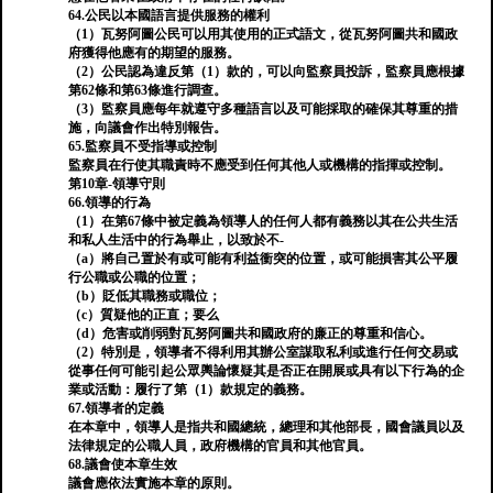
64.公民以本國語言提供服務的權利
（1）瓦努阿圖公民可以用其使用的正式語文，從瓦努阿圖共和國政
府獲得他應有的期望的服務。
（2）公民認為違反第（1）款的，可以向監察員投訴，監察員應根據
第62條和第63條進行調查。
（3）監察員應每年就遵守多種語言以及可能採取的確保其尊重的措
施，向議會作出特別報告。
65.監察員不受指導或控制
監察員在行使其職責時不應受到任何其他人或機構的指揮或控制。
第10章-領導守則
66.領導的行為
（1）在第67條中被定義為領導人的任何人都有義務以其在公共生活
和私人生活中的行為舉止，以致於不-
（a）將自己置於有或可能有利益衝突的位置，或可能損害其公平履
行公職或公職的位置；
（b）貶低其職務或職位；
（c）質疑他的正直；要么
（d）危害或削弱對瓦努阿圖共和國政府的廉正的尊重和信心。
（2）特別是，領導者不得利用其辦公室謀取私利或進行任何交易或
從事任何可能引起公眾輿論懷疑其是否正在開展或具有以下行為的企
業或活動：履行了第（1）款規定的義務。
67.領導者的定義
在本章中，領導人是指共和國總統，總理和其他部長，國會議員以及
法律規定的公職人員，政府機構的官員和其他官員。
68.議會使本章生效
議會應依法實施本章的原則。