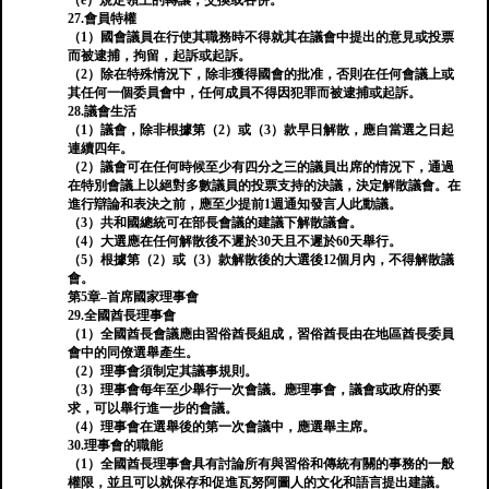
（e）規定領土的轉讓，交換或吞併。
27.會員特權
（1）國會議員在行使其職務時不得就其在議會中提出的意見或投票
而被逮捕，拘留，起訴或起訴。
（2）除在特殊情況下，除非獲得國會的批准，否則在任何會議上或
其任何一個委員會中，任何成員不得因犯罪而被逮捕或起訴。
28.議會生活
（1）議會，除非根據第（2）或（3）款早日解散，應自當選之日起
連續四年。
（2）議會可在任何時候至少有四分之三的議員出席的情況下，通過
在特別會議上以絕對多數議員的投票支持的決議，決定解散議會。在
進行辯論和表決之前，應至少提前1週通知發言人此動議。
（3）共和國總統可在部長會議的建議下解散議會。
（4）大選應在任何解散後不遲於30天且不遲於60天舉行。
（5）根據第（2）或（3）款解散後的大選後12個月內，不得解散議
會。
第5章–首席國家理事會
29.全國酋長理事會
（1）全國酋長會議應由習俗酋長組成，習俗酋長由在地區酋長委員
會中的同僚選舉產生。
（2）理事會須制定其議事規則。
（3）理事會每年至少舉行一次會議。應理事會，議會或政府的要
求，可以舉行進一步的會議。
（4）理事會在選舉後的第一次會議中，應選舉主席。
30.理事會的職能
（1）全國酋長理事會具有討論所有與習俗和傳統有關的事務的一般
權限，並且可以就保存和促進瓦努阿圖人的文化和語言提出建議。