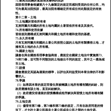
72.最高法院關於緊急情況條例的投訴
因部長理事會根據第六十九條製定的規定而感到受屈的任何公民，均
可向最高法院投訴，最高法院有權確定所有或任何此類規定的有效
性。
第十二章－土地
73.土地屬於習俗所有者
瓦努阿圖共和國的所有土地均屬於土著習俗所有者及其後代。
74.所有權和使用依據
習俗規則應構成瓦努阿圖共和國土地所有權和使用的基礎。
75.永久所有權
只有瓦努阿圖共和國的土著公民按照公認的土地所有製獲得土地，才
擁有其土地的永久所有權。
76.國家土地法
議會在與全國酋長理事會協商後，應規定在國家土地法中實施第73、
74和75條，並可對不同類別的土地做出不同的規定，其中之一應為城
市土地。
77.賠償
國會應規定其認為適當的標準，以評估其利益受到本章法律的不利影
響的人。
78.爭議
（1）如果因本章的規定而發生與被轉讓土地所有權有關的糾紛，則
政府應擁有該土地，直至糾紛解決。
（2）政府應安排適當的習慣機構或程序解決與習慣土地所有權有關
的爭議。
79.土地交易
（1）儘管有第73條，第74條和第75條的規定，只有在政府同意的情
況下，才允許土著公民與非土著公民或非公民之間的土地交易。