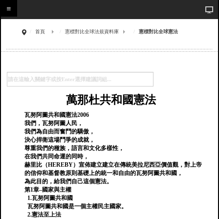
首頁
憲標對比全球法規資料庫
憲標對比全球憲法
萬那杜共和國憲法
瓦努阿圖共和國憲法2006
我們，瓦努阿圖人民，
我們為自由而奮鬥的驕傲，
決心捍衛這場鬥爭的成就，
尊重我們的種族，語言和文化多樣性，
在我們共同命運的同時，
赫里比（HEREBY）宣佈建立建立在傳統美拉尼西亞價值觀，對上帝
的信仰和基督教原則基礎上的統一和自由的瓦努阿圖共和國，
為此目的，給我們自己這個憲法。
第1章–國家與主權
1.瓦努阿圖共和國
瓦努阿圖共和國是一個主權民主國家。
2.憲法至上法