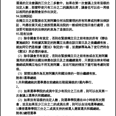
通過的立法會議的三分之二多數中。如果在第一次會議上沒有這樣的
法定人數，那麼即使只有三分之二的議員出席，議會也可以在一周後
以相同的多數開會並作出決定。
94.法律訴訟
在獨立日之前緊接在瓦努阿圖任何法院審理的所有民事或刑事法律訴
訟，均應在當天或之後按照最高法院的一般或特定指示進行處理，但
須受可能頒布的法律的約束為了這個目的。
95.現有法律
（1）除非國會另有規定，否則在緊接獨立日之前有效的所有《聯合
實施細則》和根據其製定的附屬立法應在該日當日及之後繼續有效，
就如同它們是根據《憲法》制定的一樣，並應解釋為為了使它們符合
《憲法》所必需的修改。
（2）除非議會另有規定，否則在緊接獨立日之前有效或在瓦努阿圖
適用的英國和法國法律應在該日及之後繼續適用，只要該法律未明確
撤銷或與獨立地位不符瓦努阿圖，並在可能的情況下盡可能考慮到習
俗。
（3）習慣法應作為瓦努阿圖共和國法律的一部分繼續有效。
附表1選舉總統
1.共和國總統的選舉應在前總統任期屆滿後的3週內舉行。
2。
（1）如果選舉學院的成員中至少有四分之三出席，則可以在其第一
次會議上選舉共和國總統。
（2）如果沒有這樣的法定人數，則選舉學院應在48小時後再次開
會，並且如果至少三分之二的成員出席，則可以合法地選舉總統。
3.獲得選舉學院三分之二成員支持的候選人應當選共和國總統。
附表2總理選舉