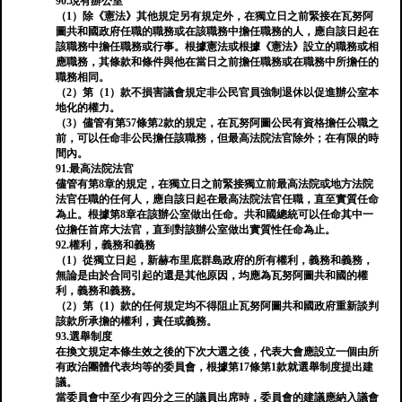
90.現有辦公室
（1）除《憲法》其他規定另有規定外，在獨立日之前緊接在瓦努阿
圖共和國政府任職的職務或在該職務中擔任職務的人，應自該日起在
該職務中擔任職務或行事。根據憲法或根據《憲法》設立的職務或相
應職務，其條款和條件與他在當日之前擔任職務或在職務中所擔任的
職務相同。
（2）第（1）款不損害議會規定非公民官員強制退休以促進辦公室本
地化的權力。
（3）儘管有第57條第2款的規定，在瓦努阿圖公民有資格擔任公職之
前，可以任命非公民擔任該職務，但最高法院法官除外；在有限的時
間內。
91.最高法院法官
儘管有第8章的規定，在獨立日之前緊接獨立前最高法院或地方法院
法官任職的任何人，應自該日起在最高法院法官任職，直至實質任命
為止。根據第8章在該辦公室做出任命。共和國總統可以任命其中一
位擔任首席大法官，直到對該辦公室做出實質性任命為止。
92.權利，義務和義務
（1）從獨立日起，新赫布里底群島政府的所有權利，義務和義務，
無論是由於合同引起的還是其他原因，均應為瓦努阿圖共和國的權
利，義務和義務。
（2）第（1）款的任何規定均不得阻止瓦努阿圖共和國政府重新談判
該款所承擔的權利，責任或義務。
93.選舉制度
在換文規定本條生效之後的下次大選之後，代表大會應設立一個由所
有政治團體代表均等的委員會，根據第17條第1款就選舉制度提出建
議。
當委員會中至少有四分之三的議員出席時，委員會的建議應納入議會