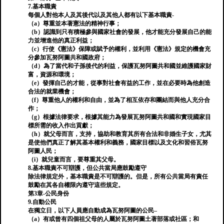
7.基本職責
每個人對他本人及其後代以及其他人都有以下基本職責-
（a）尊重並本著憲法的精神行事；
（b）認識到只有積極參與國家社會的發展，他才能充分發展自己的能
力並增進他的真正利益；
（c）行使《憲法》保障或賦予的權利，並利用《憲法》規定的機會充
分參加瓦努阿圖共和國政府；
（d）為了當代和子孫後代的利益，保護瓦努阿圖共和國並維護國家財
富，資源和環境；
（e）發揮自己的才能，從事對社會有益的工作，並在必要時為他創造
合法的就業機會；
（f）尊重他人的權利和自由，並為了相互依存和團結而與他人充分合
作；
（g）根據法律要求，根據其能力為發展瓦努阿圖共和國和實現國家目
標所需的收入作出貢獻；
（h）就父母而言，支持，協助和教育其所有合法和非婚生子女，尤其
是使他們真正了解其基本權利和義務，國家目標以及文化和習俗瓦努
阿圖人民；
（i）就兒童而言，要尊重其父母。
8.基本職責不可辯護，但公共當局應鼓勵遵守
除法律規定外，基本職責是不可辯護的。但是，所有公共當局有責任
鼓勵在其各自權限內遵守這些規定。
第3章-公民身份
9.自動公民
在獨立日，以下人員應自動成為瓦努阿圖的公民–
（a）有或曾有四個祖父母的人屬於瓦努阿圖土著部落或社區；和