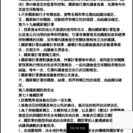
法》第69條規定的監督和控制。國家銀行應向議會負責，並應每年向
其提交活動報告。
4.只有國家銀行才有權放款。貨幣名稱和單位應由組織法確定。
五，國家銀行的職能，活動程序和獨立性的保證，由組織法確定。
第六十九條國家審計署
1，預算資金和其他公共資源的使用和支出，應由國家審計署監督，
以促進公共治理的效率和問責制。它還有權審查其他國家財政和經濟
控制機構的活動，並有權向議會提交有關改善稅收立法的建議。
2.國家審計署由總審計長領導，總審計長由國會議員的多數選舉產
生，任期五年，由議會主席提名。
3，國家審計署應獨立運作。
4.國家審計署應對議會負責。州審計署應每年兩次，連同提交有關國
家預算執行情況的初步和完整報告，一起向議會提交有關政府報告的
結論。每年一次，它應向議會提交自己的活動報告。
5.國家審計署應確保議會控制公共資金。
六，國家審計署的職能，結構，程序和獨立性的保證，由組織法確
定。
第八章國家國防與安全
第七十條國防軍
1.防禦戰爭是格魯吉亞的一項主權。
2.格魯吉亞的辯護是每位公民的責任。服兵役的程序由法律決定。
3.為了捍衛國家獨立，主權和領土完整，以及履行《憲法》和國際義
務規定的與國防和安全有關的其他任務，格魯吉亞應設立國防軍。
4，國防軍的類型和組成由法律規定。國防軍的人數應經政府建議，
由議員總數的多數批准。
Go to top
5，在戒嚴期間，法令准許將負責國家和公共安全的機構與國防軍合