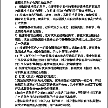
規範性行為的合憲性做出決定；
c）根據普通法院的意見，在審理特定案件時審查普通法院將要適用
的規範性法案的合憲性，並根據法院的合理假設可能違反憲法；
d）根據格魯吉亞總統，議會，政府，高級司法委員會，總檢察長，
國家銀行董事會，總審計長，公設辯護人或自治共和國的最高代表或
行政機關；
e）根據格魯吉亞總統，政府或至少五分之一的議員提出的要求，審
查國際條約的合憲性；
f）根據格魯吉亞總統，政府或政府提出的要求，審查政黨活動的合
憲性，或在由該政黨提名後終止的代表機構成員的權力終止至少五分
之一的議員；
g）根據至少五分之一的國會議員或有關個人提出的主張，審查國會
承認或過早終止國會議員權力的決定是否符合憲法；
h）至少有五分之一的會員國根據格魯吉亞總統的要求，審查與規範
公民投票或選舉的規範有關的爭議，以及根據這些規範舉行或將舉行
的公民投票和選舉的合憲性國會議員或公設辯護律師；
i）根據地方自治政府代表機構提出的主張，審查關於《憲法》第九
章的規範性法案的合憲性；
j）行使《憲法》確定的其他權力。
5.憲法法院的判決為終局裁決。憲法法院的相應判決一經公佈，即已
被認定為違憲的行為或其部分應立即失效，除非有關判決規定了使該
行為或其部分無效的較晚時間範圍。
6.除非各選舉月份之前的15個月內採納了該規範，否則憲法法院不應
在各選舉年度內將規範選舉的法律規範視為違憲。
7.憲法法院法官的任命及其任期的終止，以及憲法訴訟程序和與憲法
法院活動有關的其他問題，應由組織法確定。