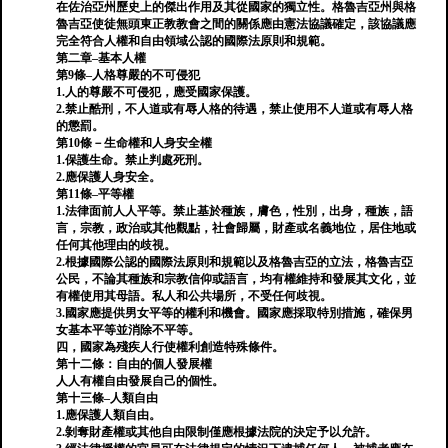
在佐治亞州歷史上的傑出作用及其從國家的獨立性。格魯吉亞州與格
魯吉亞使徒無頭東正教教會之間的關係應由憲法協議確定，該協議應
完全符合人權和自由領域公認的國際法原則和規範。
第二章–基本人權
第9條–人格尊嚴的不可侵犯
1.人的尊嚴不可侵犯，應受國家保護。
2.禁止酷刑，不人道或有辱人格的待遇，禁止使用不人道或有辱人格
的懲罰。
第10條－生命權和人身安全權
1.保護生命。禁止判處死刑。
2.應保護人身安全。
第11條–平等權
1.法律面前人人平等。禁止基於種族，膚色，性別，出身，種族，語
言，宗教，政治或其他觀點，社會歸屬，財產或名義地位，居住地或
任何其他理由的歧視。
2.根據國際公認的國際法原則和規範以及格魯吉亞的立法，格魯吉亞
公民，不論其種族和宗教信仰或語言，均有權維持和發展其文化，並
有權使用其母語。私人和公共場所，不受任何歧視。
3.國家應提供男女平等的權利和機會。國家應採取特別措施，確保男
女基本平等並消除不平等。
四，國家為殘疾人行使權利創造特殊條件。
第十二條：自由的個人發展權
人人有權自由發展自己的個性。
第十三條–人類自由
1.應保護人類自由。
2.剝奪財產權或其他自由限制僅應根據法院的決定予以允許。