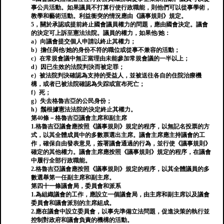
事公共活動。如果議員不打算行使行政職能，則他們可以從事學術，
教學和藝術活動。利益衝突的情況應由《議事規則》規定。
5，關於承認或提前終止國會議員權力的問題，應由國會決定。議會
的決定可上訴至憲法法院。議員的權力，如果他/她：
a）向議會提交個人申請以終止其權力；
b）擔任與他/她的身份不符的職位或從事不兼容的活動；
c）在常規會議中無正當理由未能參加常規會議的一半以上；
d）因已生效的法院判決而被定罪；
e）被法院判決確認為支持的受益人，並被送往各自的住院治療機
構，或者已被法院確認為失踪或宣布死亡；
f）死；
g）失去格魯吉亞的公民身份；
h）鬚根據憲法法院的決定終止其權力。
第40條－格魯吉亞議會主席和副主席
1.格魯吉亞議會應按照《議事規則》規定的程序，以無記名投票的方
式，以其全體成員中的多數票選出主席。議會主席應主持議會的工
作，確保自由發表意見，簽署議會通過的行為，並行使《議事規則》
確定的其他權力。議會主席應按照《議事規則》規定的程序，在議會
中履行全部行政職能。
2.格魯吉亞議會應按照《議事規則》規定的程序，以其全體議員的多
數選舉第一任副主席和副主席。
第四十一條議會局，委員會和派系
1.為組織議會的工作，應設立一個議會局，由主席和副主席以及議會
委員會和議會派別的主席組成。
2.應在議會中設立委員會，以事先準備立法問題，促進決策的執行並
控制對政府和議會負責的機構的活動。