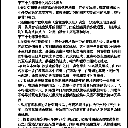
第三十六條議會的地位和權力
1.喬治亞州議會是該國的最高代表機構，行使立法權，確定該國國內
和外交政策的主要方向，在憲法規定的範圍內控制政府的活動，並行
使其他權力。
2.議會的運作程序應由《議會議事規則》決定，該議事規則應在議
員，委員會或議會派系的倡議下，由全體議員的多數通過。《議事規
則》具有法律效力，並應由議會主席簽署和頒布。
第三十七條議會選舉
1.在格魯吉亞整個領土上完全恢復格魯吉亞的管轄權之後，應在議會
內建立兩個議會：共和國議會和參議院。共和國理事會由按比例選舉
產生的成員組成。參議院應由阿布哈茲自治共和國，阿賈拉自治共和
國和格魯吉亞其他領土單位選出的成員組成，並由格魯吉亞總統任命
的五名成員組成。參議院的組成，權力和程序由組織法確定。
2在建立本條第1款規定的條件之前，議會應由150名議員組成，由150
名在單一多任務選舉區中選出，任期為4年，在普遍的基礎上按比例
分配製，通過無記名投票獲得免費，平等和直接的選舉權。
3.定期議會選舉應在議會任期屆滿的日曆年的10月的最後一個星期六
舉行。在議會解散的情況下，選舉不得早於議會解散後的第45天，也
不得遲於第60天。如果選舉日期與緊急狀態或戒嚴狀態相符，則選舉
不得早於緊急狀態或戒嚴狀態被撤銷後的第45天且不得遲於第60天舉
行。
4.凡具有選舉權的佐治亞州公民，年滿25歲且在佐治亞州居住至少10
年，均可當選國會議員。被法院判決判處有期徒刑的人不得當選為國
會議員。
5，按照法律規定的程序進行登記的政黨，如果其國會議員在選舉舉
行之日通過該黨的提名選舉產生，則有權參加議會選舉，或根據組織