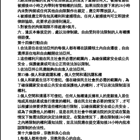
3.經法律授權的官員可在法律規定的情況下逮捕任何人。被捕者應在
被捕後48小時之內帶到有管轄權的法院。如果法院在接下來的24小時
內未對拘留或任何其他自由限製作出裁定，應立即釋放該人。
4.被捕後應立即告知其權利和逮捕理由。任何人被捕後均可立即請求
律師協助。此要求必須得到滿足。
5.對被告的拘留期限不得超過9個月。
六，違反本條規定的，處以法律制裁。自由受到非法限制的人有權獲
得賠償。
第十四條行動自由
1.合法居住在佐治亞州的每個人都有權在該國領土內自由遷徙，自由
選擇居住地和自由離開佐治亞州。
2.這些權利只能在民主社會所必需的範圍內，為確保國家安全或公共
安全，保護健康或司法公正而依法加以限制。
3.佐治亞州公民應能夠自由進入佐治亞州。
第15條–個人和家庭隱私權，個人空間和通訊隱私權
1.個人和家庭生活不可侵犯。僅在確保民主社會所必需的範圍內，為
了確保國家安全或公共安全或保護他人的權利，才可以依法限制這項
權利。
2.個人空間和溝通不可侵犯。任何人無權違反擁有人的意願進入居住
地或其他財產或進行搜查的權利。僅在民主社會必要的情況下，才可
以根據法律要求對這些權利進行限制，以確保國家安全或公共安全，
或為了保護他人的權利，這是在民主社會中根據法院的決定或在緊急
情況下無需法院的決定法律規定。在緊急情況下，應在限制後24小時
之內將限制的權利通知法院，並且法院應在提交通知後24小時內批准
該限制的合法性。
第十六條信仰，宗教和良心自由
1.每個人都有信仰，宗教和良心的自由。