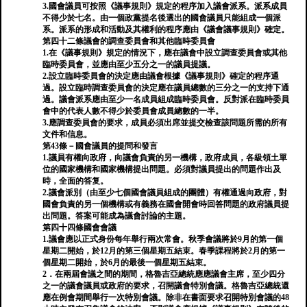
3.國會議員可按照《議事規則》規定的程序加入議會派系。派系成員
不得少於七名。由一個政黨提名後選出的國會議員只能組成一個派
系。派系的形成和活動及其權利的程序應由《議會議事規則》確定。
第四十二條議會的調查委員會和其他臨時委員會
1.在《議事規則》規定的情況下，應在議會中設立調查委員會或其他
臨時委員會，並應由至少五分之一的議員提議。
2.設立臨時委員會的決定應由議會根據《議事規則》確定的程序通
過。設立臨時調查委員會的決定應在議員總數的三分之一的支持下通
過。議會派系應由至少一名成員組成臨時委員會。反對派在臨時委員
會中的代表人數不得少於委員會成員總數的一半。
3.應調查委員會的要求，成員必須出席並提交檢查該問題所需的所有
文件和信息。
第43條－國會議員的提問和發言
1.議員有權向政府，向議會負責的另一機構，政府成員，各級領土單
位的國家機構和國家機構提出問題。必須對議員提出的問題作出及
時，全面的答复。
2.議會派別（由至少七個國會議員組成的團體）有權通過向政府，對
國會負責的另一個機構或有義務在國會開會時回答問題的政府議員提
出問題。答案可能成為議會討論的主題。
第四十四條國會會議
1.議會應以正式身份每年舉行兩次常會。秋季會議將於9月的第一個
星期二開始，於12月的第三個星期五結束。春季課程將於2月的第一
個星期二開始，於6月的最後一個星期五結束。
2．在兩屆會議之間的期間，格魯吉亞總統應應議會主席，至少四分
之一的議會議員或政府的要求，召開議會特別會議。格魯吉亞總統還
應在例會期間舉行一次特別會議。除非在書面要求召開特別會議的48