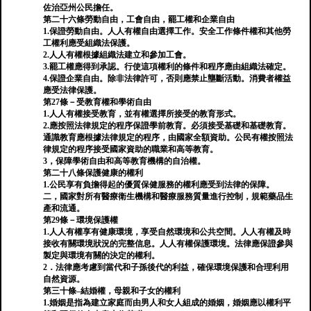
佐治亞州公民擔任。
第二十六條勞動自由，工會自由，罷工權和企業自由
1.保證勞動自由。人人有權自由選擇工作。安全工作條件權和其他勞
工權利應受組織法保護。
2.人人有權根據組織法建立和參加工會。
3.罷工權應得到承認。行使這項權利的條件和程序應由組織法確定。
4.保證企業自由。除非法律許可，否則應禁止壟斷活動。消費者權益
應受法律保護。
第27條－受教育權和學術自由
1.人人有權接受教育，並有權選擇所接受的教育形式。
2.應按照法律規定的程序保證學前教育。必須接受基礎和基礎教育。
通識教育應根據法律規定的程序，由國家全額資助。公民有權按照法
律規定的程序接受國家資助的職業和高等教育。
3，保障學術自由和高等教育機構的自治權。
第二十八條保護健康的權利
1.公民享有負擔得起的優質保健服務的權利應受到法律的保障。
二，國家對所有醫療衛生機構和醫療服務質量進行控制，規範藥品生
產和流通。
第29條－環境保護權
1.人人有權享有健康環境，享受自然環境和公共空間。人人有權及時
接收有關環境狀況的完整信息。人人有權保護環境。法律應保證參與
製定與環境有關的決定的權利。
2．法律應考慮到當代和子孫後代的利益，確保環境保護和合理利用
自然資源。
第三十條–結婚權，母親和子女的權利
1.婚姻是指為建立家庭而由男人和女人組成的婚姻，婚姻應以權利平