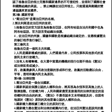
認了格魯吉亞的領土完整和國家邊界的不可侵犯性，並得到了國際社會
和國際組織的承認。 。禁止轉讓佐治亞州領土。只能通過與鄰國的雙
邊協議來更改國界。
第2條–國家符號
1.“喬治亞州”是喬治亞州的名稱。
2.第比利斯是佐治亞州的首府。
3.格魯吉亞的官方語言為格魯吉亞語，在阿布哈茲自治共和國中也為
阿布哈茲語。官方語言受組織法保護。
4，佐治亞州的州旗，國徽和國歌是根據組織法確定的，並應根據憲法
的修訂程序進行修訂。
第三條民主
格魯吉亞是一個民主共和國。
2.人民是國家權威的源頭。人們通過代表，公民投票和其他形式的直
接民主來行使權力。
3.沒有人有權奪權。在大選中當選的機構的現行任期不得由《憲法》
或法律延長或減少。
四，政黨應參與人民政治意願的形成和行使。政黨的活動應以自由，
平等，透明和黨內民主為原則。
第4條–法律狀態
1.喬治亞州是一個合法國家。
2.國家承認並保護公認的人權和自由，將其視為永恆和至高無上的人
類價值觀。行使權力時，人民和國家應受直接適用的法律所規定的這
些權利和自由的約束。《憲法》不應​​否認本文未明確提及的，但固有
地源於《憲法》原則的其他普遍公認的人權和自由。
3.國家權力應根據三權分立的原則行使。
4.國家權力應在憲法和法律的範圍內行使。佐治亞州憲法是該州的最