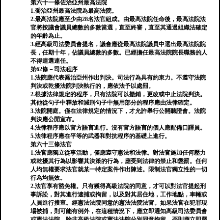
第六十一條佐治亞州最高法院
1.喬治亞州最高法院為最高法院。
2.最高法院應至少由28名法官組成。由最高法院任命後，最高法院法
官將按議會議員總數的多數當選，直至終審，直至其通過組織法確定
的年齡為止。
3.經高級司法委員會提名，議會應從最高法院議員中選出最高法院院
長，任期十年，佔議員總數的多數。已經擔任最高法院院長職務的人
不得連選連任。
第62條－司法程序
1.法院應代表喬治亞州作出判決。司法行為具有約束力。不遵守法院
判決或乾擾法院判決執行的，應依法予以處罰。
2.根據法律規定的程序，只有法院可以撤銷，更改或中止法院判決。
其他從句子中釋放和減刑句子中無用部分的程序應由法律確定。
3.法院開庭。僅在法律規定的情況下，才允許舉行公開聽證會。法院
判決應公開宣布。
4.法律程序應以官方語言進行。沒有官方語言的個人應配備口譯員。
5.法律程序應在平等的武器和對抗程序的基礎上進行。
第六十三條法官
1.法官應獨立從事活動，僅應遵守憲法和法律。對法官施加任何壓力
或乾擾其行為以影響其決策的行為，應受到法律的禁止和懲罰。任何
人均無權要求法官就某一特定案件作出陳述。限制法官獨立性的一切
行為均無效。
2.法官享有豁免權。只有獲得高級法院的同意，才可以對法官提起刑
事訴訟，對其進行逮捕或拘留，以及對其居住地，工作地點，車輛或
人員進行搜查。經憲法法院同意的憲法法院法官。如果法官在犯罪現
場被捕，則可能有例外，在這種情況下，應立即通知高級司法委員會
或憲法法院。除非高級法院或憲法法院分別同意拘留，否則應立即釋