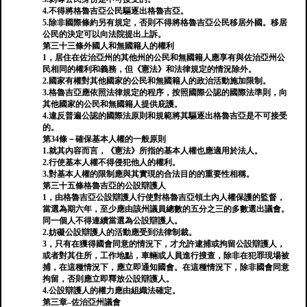
4.不得將格魯吉亞公民驅逐出格魯吉亞。
5.除非國際條約另有規定，否則不得將格魯吉亞公民移居外國。移居
公民的決定可以向法院提出上訴。
第三十三條外國人和無國籍人的權利
1，居住在佐治亞州的其他州的公民和無國籍人應享有與佐治亞州公
民相同的權利和義務，但《憲法》和法律規定的情況除外。
2.國家有權對其他國家的公民和無國籍人的政治活動施加限制。
3.格魯吉亞應依照法律規定的程序，按照國際公認的國際法準則，向
其他國家的公民和無國籍人提供庇護。
4.違反普遍公認的國際法原則和規範將其驅逐出格魯吉亞是不可接受
的。
第34條－確保基本人權的一般原則
1.就其內容而言，《憲法》所指的基本人權也應適用於法人。
2.行使基本人權不得侵犯他人的權利。
3.對基本人權的限制應與其實現的合法目的的重要性相稱。
第三十五條格魯吉亞的公設辯護人
1，由格魯吉亞公設辯護人行使對格魯吉亞領土內人權保護的監督，
當選為期六年，至少應由該州議員總數的五分之三的多數選出議會。
同一個人不得連續當選為公設辯護人。
2.妨礙公設辯護人的活動應受到法律制裁。
3，只有在獲得國會同意的情況下，才允許逮捕或拘留公設辯護人，
或者對其住所，工作地點，車輛或人員進行搜查，除非在犯罪現場被
捕，在這種情況下，應立即通知國會。在這種情況下，除非國會同意
拘留，否則應立即釋放公設辯護人。
4.公設辯護人的權力應由組織法確定。
第三章–佐治亞州議會