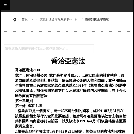
首頁
憲標對比全球法規資料庫
憲標對比全球憲法
喬治亞憲法
喬治亞憲法2018
我們，佐治亞州公民–我們將堅定其意志，以建立民主的社會秩序，經
濟自由以及法律和社會狀態；確保普遍公認的人權和自由；並利用幾百
年來格魯吉亞民族國家的悠久傳統以及1921年《格魯吉亞憲法》的歷史
和法律遺產，加強該國的獨立性以及與其他民族的和平關係，在上帝和
民族面前宣告該憲法。
第一章總則
第一條–國家主權
1.格魯吉亞是一個獨立，統一和不可分割的國家，經1991年3月31日在
該國整個領土舉行的全民投票確認，包括阿布哈茲蘇維埃社會主義自治
共和國和南奧塞梯前自治區，以及該法令1991年4月9日恢復格魯吉亞國
家獨立宣言。
2.格魯吉亞州的領土於1991年12月21日確定。格魯吉亞的憲法和法律確