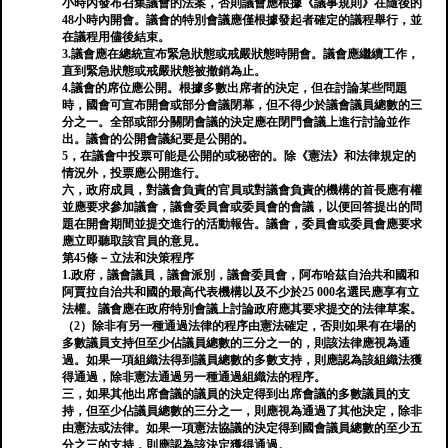
小時內發布召集議會的法案，否則議會應根據《議事規則》在隨後的
48小時內開會。議會的特別會議應僅根據發起者確定的議程舉行，並
在議程用儘後結束。
3.議會應在總統宣布緊急狀態或戒嚴狀態時開會。議會應繼續工作，
直到緊急狀態或戒嚴狀態被撤銷為止。
4.議會的席位應公開。根據多數出席者的決定，但在討論某些問題
時，國會可宣布開會或部分會議閉幕，但不得少於議會議員總數的三
分之一。全部或部分關閉會議的決定應在閉門會議上進行討論並作
出。議會的公開會議紀要是公開的。
5，在議會中投票可能是公開的或秘密的。除《憲法》和法律規定的
情況外，投票應公開進行。
六，政府成員，對議會負責的官員或對議會負責的機構的首長應有權
並應要求參加議會，議會委員會或委員會的會議，以便回答提出的問
題在開會期間並提交進行的活動報告。議會，委員會或委員會應要求
應立即聽取該官員的意見。
第45條－立法和決策程序
1.政府，議會議員，議會派別，議會委員會，阿布哈茲自治共和國和
阿賈拉自治共和國的最高代表機構以及不少於25 000名選民應享有立
法權。議會應在政府特別會議上討論政府應其要求提交的法律草案。
（2）除非有另一種通過法律的程序由憲法確定，否則如果有在場的
多數議員支持但至少佔議員總數的三分之一的，則該法律應視為通
過。如果一項組織法得到議員總數的多數支持，則應認為該組織法獲
得通過，除非憲法通過另一種通過組織法的程序。
三，如果其他出席會議的議員的決定得到出席會議的多數議員的支
持，但至少佔議員總數的三分之一，則應視為通過了其他決定，除非
由憲法或法律。如果一項憲法協議的決定得到國會議員總數的至少五
分之三的支持，則應認為該決定獲得通過。