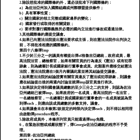
2.除設想批准的國際條約外，還必須批准下列國際條約：
a）為佐治亞州加入國際組織或州際聯盟提供條件；
b）具有軍事性質；
c）關注國家的領土完整或國家邊界的變化；
d）國家發行或取得的有關貸款；
e）要求對履行國際義務所必需的國內立法進行修改或通過法律。
3.其他國際條約應提交議會。
4.如果已向憲法法院提出憲法要求或主張，則在憲法法院作出判決之
前，不得批准相應的國際條約。
第四十八條彈Imp
1.不少於三分之一的議員有權提出彈of格魯吉亞總統，政府成員，最
高法院法官，總檢察官，如果有關官員的行為違反《憲法》或有犯罪
跡象，則為總審計長或國家銀行董事會成員。此類案件應移交給憲法
法院，憲法法院應在1個月內審議此案並將其結論提交議會。
2.如果憲法法院的結論證實有關官員違反了憲法或犯罪跡象，則議會
應在結論提出後的兩週內討論並就彈imp該官員進行表決。
3.如果該決定得到國會議員總數的至少三分之二的支持，則認為佐治
亞州總統已被彈imp。如果政府的一名成員，最高法院的一名法官，
一名總檢察官，一名總審計員或國家銀行董事會的一名成員被認為受
到彈each，則應由該成員總數的多數支持。議會。
4.如果議會未在本條第2款規定的時限內決定彈each，則不得以相同理
由啟動彈procedure程序。
5.除政府成員外，本條所列官員只能通過彈imp免職。
6，在緊急狀態或戒嚴狀態下，彈Georgia佐治亞總統的程序不予受
理。
第四章–佐治亞州總統