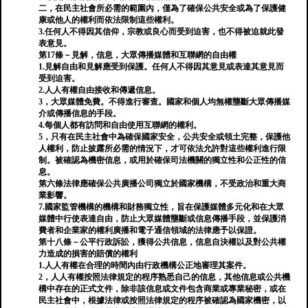
二，在民主社會所必需的範圍內，僅為了確保公共安全或為了保護健
康或他人的權利而依法限制這些權利。
3.任何人不得因其信仰，宗教或良心而受到迫害，也不得被迫就此發
表意見。
第17條－見解，信息，大眾傳播媒體和互聯網的自由權
1.見解自由和見解應受到保護。任何人不得因其意見或表達其意見而
受到迫害。
2.人人有權自由接收和傳遞信息。
3，大眾媒體免費。不得進行審查。國家和個人均無權壟斷大眾傳播媒
介或傳播信息的手段。
4.每個人都有訪問和自由使用互聯網的權利。
5，只有在民主社會中為確保國家安全，公共安全或領土完整，保護他
人權利，防止披露所必需的情況下，才可依法允許對這些權利進行限
制。被確認為機密信息，或用於確保司法機關的獨立性和公正性的信
息。
第六條法律應確保公共廣播公司獨立於國家機構，不受政治和重大商
業影響。
7.國家監管機構的機構和財務獨立性，旨在保護媒體多元化和在大眾
媒體中行使表達自由，防止大眾媒體壟斷或信息傳播手段，並保護消
費者和企業家的權利廣播和電子通信領域的法律應予以保證。
第十八條－公平行政訴訟，獲得公共信息，信息自決權以及對公共權
力造成的損害的賠償的權利
1.人人有權在合理的時間內由行政機構公正地審理其案件。
2，人人有權按照法律規定的程序熟悉自己的信息，其他信息或公共機
構中存在的正式文件，除非該信息或文件包含商業或專業秘密，或在
民主社會中，根據法律或按照法律規定的程序被確認為國家機密，以