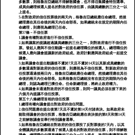
多數票，則格魯吉亞總統不得解散國會，也不得召集國會特別選舉。
成員由總理候選人提名的對政府的信任票，由議員總數的三分之一以
上提名。
5.在對政府的信任投票後的兩天內，格魯吉亞總統應任命總理。然後
總理應在其任命後的兩天內任命部長。如果總統未在規定的期限內任
命總理，則應視為總理已任命。
第57條－不信任票
1.議會有權對政府進行不信任投票。
2.如果議案的提議超過議員總數的三分之一，則對政府進行不信任投
票。發起人應與不信任動議一起提名總理職位的候選人，總理職位的
候選人應向議會提議新的政府組成。政府計劃應與政府組成一起提交
議會。
3.如果議會在提出動議後不遲於7天且不遲於14天以其新成員總數的
多數通過對新政府的信任投票，則應視為不信任投票。對新政府的信
任投票通過後兩日內，格魯吉亞總統應任命總理。然後總理應在其任
命後的兩天內任命部長。如果格魯吉亞總統沒有在規定的期限內任命
總理，則認為總理已獲任命。任命新總理後，將終止政府權力。
4.如果議會未通過對政府的不信任投票，則同一議員必須在接下來的
六個月內提議不信任投票。
第五十八條總理首相的信任投票
1.總理有權向議會提出對政府的信任問題。
2.信任問題應在提出後第7天且不遲於第14天付諸表決。如果政府未
能取得議會的信任投票，格魯吉亞總統應在表決後的第8天和第14天
之前解散議會並舉行特別議會選舉。
3.如果格魯吉亞總統在對政府的信任票投了反對票後的7天內，以其
全體議員的多數票通過了候選人提名的對政府的信任票，則不得解散