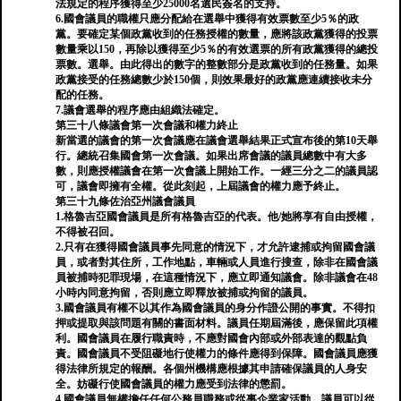
法規定的程序獲得至少25000名選民簽名的支持。
6.國會議員的職權只應分配給在選舉中獲得有效票數至少5％的政
黨。要確定某個政黨收到的任務授權的數量，應將該政黨獲得的投票
數量乘以150，再除以獲得至少5％的有效選票的所有政黨獲得的總投
票數。選舉。由此得出的數字的整數部分是政黨收到的任務量。如果
政黨接受的任務總數少於150個，則效果最好的政黨應連續接收未分
配的任務。
7.議會選舉的程序應由組織法確定。
第三十八條議會第一次會議和權力終止
新當選的議會的第一次會議應在議會選舉結果正式宣布後的第10天舉
行。總統召集國會第一次會議。如果出席會議的議員總數中有大多
數，則應授權議會在第一次會議上開始工作。一經三分之二的議員認
可，議會即擁有全權。從此刻起，上屆議會的權力應予終止。
第三十九條佐治亞州議會議員
1.格魯吉亞國會議員是所有格魯吉亞的代表。他/她將享有自由授權，
不得被召回。
2.只有在獲得國會議員事先同意的情況下，才允許逮捕或拘留國會議
員，或者對其住所，工作地點，車輛或人員進行搜查，除非在國會議
員被捕時犯罪現場，在這種情況下，應立即通知議會。除非議會在48
小時內同意拘留，否則應立即釋放被捕或拘留的議員。
3.國會議員有權不以其作為國會議員的身分作證公開的事實。不得扣
押或提取與該問題有關的書面材料。議員任期屆滿後，應保留此項權
利。國會議員在履行職責時，不應對國會內部或外部表達的觀點負
責。國會議員不受阻礙地行使權力的條件應得到保障。國會議員應獲
得法律所規定的報酬。各個州機構應根據其申請確保議員的人身安
全。妨礙行使國會議員的權力應受到法律的懲罰。
4.國會議員無權擔任任何公務員職務或從事企業家活動。議員可以從