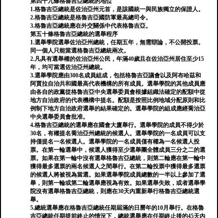
第四十九條格魯吉亞總統的地位
1.格魯吉亞總統是佐治亞州元首，是該國統一與民族獨立的保證人。
2.格魯吉亞總統是格魯吉亞國防軍最高總司令。
3.格魯吉亞總統應在外交關係中代表格魯吉亞。
第五十條格魯吉亞總統的選舉程序
1.選舉學院選舉佐治亞州總統，任期五年，無需辯論，不公開投票。
同一個人只能當選格魯吉亞總統兩次。
2.凡具有選舉權的佐治亞州公民，年滿40歲且在佐治亞州居住至少15
年，均可當選佐治亞州總統。
3.選舉學院應由300名成員組成，包括格魯吉亞議會以及阿布哈茲和
阿賈拉自治共和國最高代表機構的所有成員。選舉學院的其他成員應
由各自的政黨從格魯吉亞中央選舉委員會根據組織法確定的配額中從
地方自治政府的代表機構中提名。配額是按照比例地域分配原則和比
例制下地方自治政府選舉的結果確定的。選舉學院的組成應經喬治亞
中央選舉委員會批准。
4.格魯吉亞總統的選舉應在國會大廈舉行。選舉學院的成員不得少於
30名，有權提名喬治亞州總統的候選人。選舉學院的一名成員可以支
持僅提名一名候選人。選舉學院的一名成員僅有權為一名候選人投
票。在第一輪選舉中，候選人獲得至少選舉團全體成員三分之二的選
票。如果在第一輪中沒有選舉格魯吉亞總統，則第二輪應在第一輪中
獲得最多選票的兩名候選人之間舉行。在第二輪投票中獲得最多選票
的候選人將被視為當選。如果選舉學院成員總數的一半以上參加了選
舉，則第一輪或第二輪選舉應視為有效。如果選舉失敗，或者選舉學
院沒有選舉格魯吉亞總統，則應在30天內重新舉行格魯吉亞總統選
舉。
5.總統選舉應在格魯吉亞總統任期屆滿的日曆年的10月舉行。在格魯
吉亞總統任期提前終止的情況下，總統選舉應在任期終止後的45天內