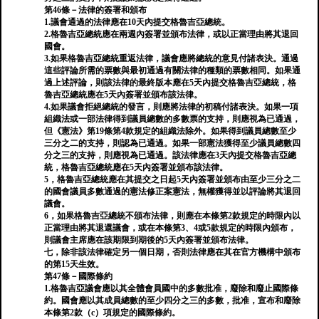
第46條－法律的簽署和頒布
1.議會通過的法律應在10天內提交格魯吉亞總統。
2.格魯吉亞總統應在兩週內簽署並頒布法律，或以正當理由將其退回
國會。
3.如果格魯吉亞總統重返法律，議會應將總統的意見付諸表決。通過
這些評論所需的票數與最初通過有關法律的種類的票數相同。如果通
過上述評論，則該法律的最終版本應在5天內提交格魯吉亞總統，格
魯吉亞總統應在5天內簽署並頒布該法律。
4.如果議會拒絕總統的發言，則應將法律的初稿付諸表決。如果一項
組織法或一部法律得到議員總數的多數票的支持，則應視為已通過，
但《憲法》第19條第4款規定的組織法除外。如果得到議員總數至少
三分之二的支持，則認為已通過。如果一部憲法獲得至少議員總數四
分​​之三的支持，則應視為已通過。該法律應在3天內提交格魯吉亞總
統，格魯吉亞總統應在5天內簽署並頒布該法律。
5，格魯吉亞總統應在其提交之日起5天內簽署並頒布由至少三分之二
的國會議員多數通過的憲法修正案憲法，無權獲得並以評論將其退回
議會。
6，如果格魯吉亞總統不頒布法律，則應在本條第2款規定的時限內以
正當理由將其退還議會，或在本條第3、4或5款規定的時限內頒布，
則議會主席應在該期限到期後的5天內簽署並頒布法律。
七，除非該法律確定另一個日期，否則法律應在其在官方機構中頒布
的第15天生效。
第47條－國際條約
1.格魯吉亞議會應以其全體會員國中的多數批准，廢除和廢止國際條
約。國會應以其成員總數的至少四分之三的多數，批准，宣布和廢除
本條第2款（c）項規定的國際條約。