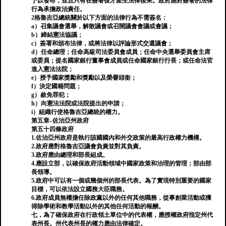
予以發布，並且只有在簽署後才產生法律後果。政府應對簽署的法律
行為承擔政治責任。
2格魯吉亞總統關於以下方面的法律行為不需簽名：
a）召集議會選舉，解散議會或召開議會會議或會議；
b）締結憲法協議；
c）簽署和頒布法律，或將法律以評論形式交還議會；
d）任命總理；任命高級司法委員會成員；任命中央選舉委員會主席
或委員；提名國家銀行董事會成員或任命國家銀行行長；或任命法官
進入憲法法院；
e）授予國家獎勵和獎勵以及榮譽頭銜；
f）決定國籍問題；
g）赦免罪犯；
h）向憲法法院或法院提出的申請；
i）組織行使格魯吉亞總統的權力。
第五章–佐治亞州政府
第五十四條政府
1.佐治亞州政府是執行該國國內和外交政策的最高行政權力機構。
2.政府應對格魯吉亞議會負責並對其負責。
3.政府應由總理和部長組成。
4.應設立部，以確保政府活動領域中國家政策和治理的管理；部由部
長領導。
5.政府中可以有一個或幾個州的部長代表。為了實現特別重要的國家
目標，可以依法設立國務大臣職務。
6.政府成員無權擔任除政黨以外的任何其他職務，從事創業活動或獲
得除學術和教學活動以外的其他任何活動的報酬。
七，為了確保政府在行政領土單位中的代表權，應授權政府指定州代
表州長。州代表州長的權力應由法律確定。