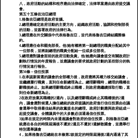
八，政府活動的結構和程序應由法律確定，法律草案應由政府提交議
會。
第五十五條佐治亞總理
1.格魯吉亞總理是政府首腦。
2.總理應確定政府活動的主要方向，組織政府活動，協調和控制部長
的活動，並簽署政府的法律行為。
3.總理應在外交關係中代表格魯吉亞，並代表格魯吉亞締結國際條
約。
4.總理應任命和罷免部長。他/她有權將第一副總理的職責分配給其中
一位部長，並將副總理的職責分配給一位或多位部長。
5.總理應對議會面前的政府活動負責。他/她應向議會提交有關政府計
劃執行情況的年度報告，並應議會的要求就政府計劃的某些部分的執
行情況進行報告。
第56條－信任投票
1.在承認新當選的議會的全部權力後，政府應將其權力移交給議會，
並繼續履行職責，直到任命新總理為止。總理辭職時，總理的職權在
辭職後終止。如果總理辭職或終止職權，則政府應繼續採取行動，直
到任命新總理為止。
2在政府放棄其職權的2週內，以及總理辭職或終止其職權後的2週
內，議會應對候選人擔任總統的政府提議的政府進行信任投票由在議
會選舉中取得最佳結果的政黨提名的總理。政府計劃應與政府組成一
起提交議會。全體議員中的大多數必須通過信任投票。
3如果在規定的時限內未通過議會對政府的信任投票，則格魯吉亞總
統應在各自的時限屆滿後不遲於2週且不遲於3週解散國會，並應舉行
特別選舉議會
4，如果格魯吉亞總統在本條第2款規定的時限屆滿後2週內通過了其