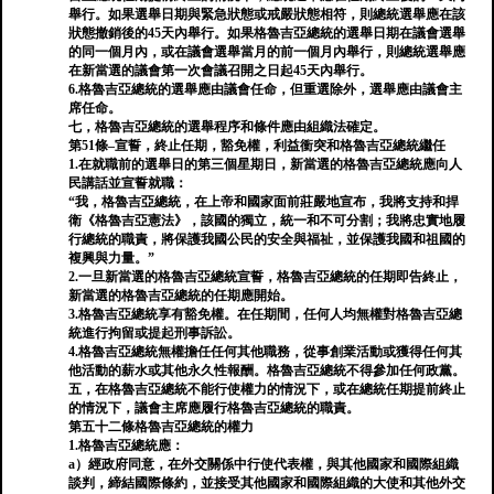
舉行。如果選舉日期與緊急狀態或戒嚴狀態相符，則總統選舉應在該
狀態撤銷後的45天內舉行。如果格魯吉亞總統的選舉日期在議會選舉
的同一個月內，或在議會選舉當月的前一個月內舉行，則總統選舉應
在新當選的議會第一次會議召開之日起45天內舉行。
6.格魯吉亞總統的選舉應由議會任命，但重選除外，選舉應由議會主
席任命。
七，格魯吉亞總統的選舉程序和條件應由組織法確定。
第51條–宣誓，終止任期，豁免權，利益衝突和格魯吉亞總統繼任
1.在就職前的選舉日的第三個星期日，新當選的格魯吉亞總統應向人
民講話並宣誓就職：
“我，格魯吉亞總統，在上帝和國家面前莊嚴地宣布，我將支持和捍
衛《格魯吉亞憲法》，該國的獨立，統一和不可分割；我將忠實地履
行總統的職責，將保護我國公民的安全與福祉，並保護我國和祖國的
複興與力量。”
2.一旦新當選的格魯吉亞總統宣誓，格魯吉亞總統的任期即告終止，
新當選的格魯吉亞總統的任期應開始。
3.格魯吉亞總統享有豁免權。在任期間，任何人均無權對格魯吉亞總
統進行拘留或提起刑事訴訟。
4.格魯吉亞總統無權擔任任何其他職務，從事創業活動或獲得任何其
他活動的薪水或其他永久性報酬。格魯吉亞總統不得參加任何政黨。
五，在格魯吉亞總統不能行使權力的情況下，或在總統任期提前終止
的情況下，議會主席應履行格魯吉亞總統的職責。
第五十二條格魯吉亞總統的權力
1.格魯吉亞總統應：
a）經政府同意，在外交關係中行使代表權，與其他國家和國際組織
談判，締結國際條約，並接受其他國家和國際組織的大使和其他外交