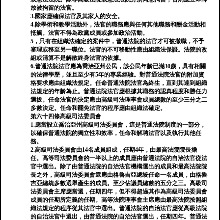
放被拘留的法官。
3.國家應確保法官及其家人的安全。
4.除學術和教學活動外，法官的職務應與任何其他職務和酬金活動相
抵觸。法官不得為政黨成員或參加政治活動。
5，只有在組織法確定的案件中，普通法院的法官才可被撤職，不予
審理或移至另一職位。法官的不可移動性應由組織法保證。法院的改
組或清算不是解散終身法官的依據。
6.普通法院法官應為喬治亞州公民，該公民年齡已滿30歲，具有相關
的法律學歷，並且至少有5年的專業經驗。對普通法院法官的附加資
格要求應由組織法規定。任命普通法院法官為終生，直到其達到組織
法規定的年齡為止。普通法院法官應根據其職務的認真程度和勝任力
選拔。任命法官的決定應由高級司法理事會成員總數的至少三分之二
多數決定。任命和罷免法官的程序應由組織法確定。
第六十四條高級司法委員會
1.應當設立喬治亞州高級司法委員會，這是普通法院制度的一部分，
以確保普通法院的獨立性和效率，任命和解聘法官以及執行其他任
務。
2.高級司法委員會由14名成員組成，任期4年，由最高法院院長擔
任。高等司法委員會的一半以上的成員應由普通法院的自治法官從法
官中選出。除了由普通法院的自治法官機構選出的成員和最高法院院
長之外，高級司法委員會還應由格魯吉亞總統任命一名成員，由格魯
吉亞總統多數選舉產生的成員。至少佔議員總數的五分之三。高級司
法委員會主席應當選，任期四年，但不得超過其作為高級司法委員會
成員的任期所定義的任期。高等法院理事會主席應由最高法院按照組
織法規定的程序從其法官中選出。普通法院的自治法官應從高級法院
的自治法官中選出，由普通法院的自治法官選出，任期四年。普通法