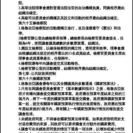
院。
3.高等法院理事會應對普通法院法官的自治機構負責。問責程序應由
組織法確定。
4.高級司法委員會的職權及其設立和活動的程序應由組織法確定。
第六十五條檢察院
1.格魯吉亞檢察院的活動應獨立進行，並且僅應遵守《憲法》和法
律。
2檢察官辦公室由總檢察長領導，總檢察長由檢察官委員會提名，任
期為6年，按照議會議員總數的多數票當選。組織法。
3.應設立檢察院，以確保檢察院的獨立性，透明度和效率。理事會應
由根據組織法規定的程序選出的15名成員組成。檢察官委員會主席由
理事會成員選舉產生，任期兩年。
4.檢察院應每年向議會提交其活動報告。
5.檢察官辦公室的活動權限，結構和程序應由組織法確定。
第七章–公共財政與控制
第六十六條國家預算
1.格魯吉亞議會應每年以其全體議員的多數通過《國家預算法》。
2.只有在與議會委員會審查了《基本數據和指示》之後，格魯吉亞政
府才有權向議會提交國家預算草案。政府應在預算年度結束之前的三
個月內，將下一年度的國家預算草案提交國會。政府應與國家預算草
案一起，提交有關當年國家預算執行情況的進度報告。政府應在預算
年度結束後的5個月內，將有關上一年國家預算執行情況的報告提交
議會批准。
3.未經政府同意，不得修改國家預算法律草案。如果政府指明用於支
付這些費用的來源，則政府可以要求國會支付額外的國家費用。
4.議會可在未經政府同意的情況下通過一項法律，以增加或減少州預