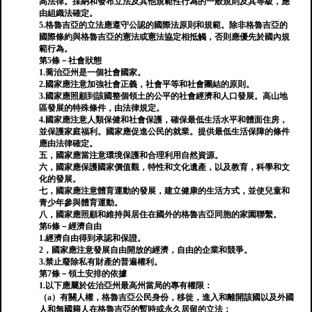
高法律。採納和發布立法及其他規範性行為的一般規則及其等級，應
由組織法確定。
5.格魯吉亞的立法應遵守公認的國際法原則和規範。除非格魯吉亞的
國際條約與格魯吉亞的憲法或憲法協定相抵觸，否則應優先於國內規
範行為。
第5條－社會狀態
1.喬治亞州是一個社會國家。
2.國家應注意加強社會正義，社會平等和社會團結的原則。
3.國家應照顧到該國整個領土的公平的社會經濟和人口發展。高山地
區發展的特殊條件，由法律規定。
4.國家應注意人類保健和社會保護，確保最低生活水平和體面住房，
並保護家庭福利。國家應促進公民的就業。提供最低生活保障的條件
應由法律確定。
五，國家應當注意環境保護和合理利用自然資源。
六，國家應保護國家價值觀，特性和文化遺產，以及教育，科學和文
化的發展。
七，國家應注意體育運動的發展，建立健康的生活方式，並使兒童和
青少年參與體育運動。
八，國家應照顧和維持與居住在國外的格魯吉亞同胞的家園聯繫。
第6條－經濟自由
1.經濟自由得到承認和保證。
2，國家應注意發展自由開放的經濟，自由的企業和競爭。
3.禁止廢除私有財產的普遍權利。
第7條－領土安排的依據
1.以下應屬於佐治亞州最高州當局的專有權限：
（a）有關人權，格魯吉亞公民身份，移徙，進入和離開該國以及外國
人和無國籍人在格魯吉亞的暫時或永久居留的立法；