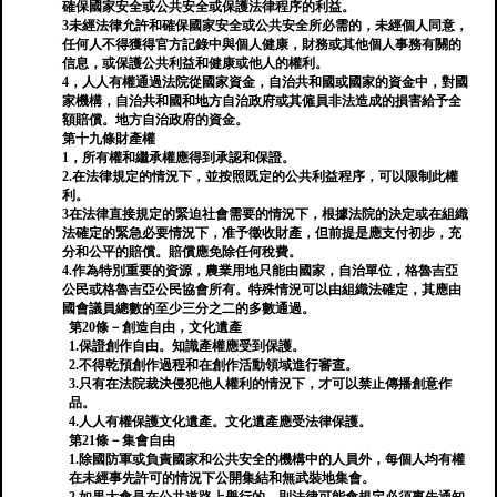
確保國家安全或公共安全或保護法律程序的利益。
3未經法律允許和確保國家安全或公共安全所必需的，未經個人同意，
任何人不得獲得官方記錄中與個人健康，財務或其他個人事務有關的
信息，或保護公共利益和健康或他人的權利。
4，人人有權通過法院從國家資金，自治共和國或國家的資金中，對國
家機構，自治共和國和地方自治政府或其僱員非法造成的損害給予全
額賠償。地方自治政府的資金。
第十九條財產權
1，所有權和繼承權應得到承認和保證。
2.在法律規定的情況下，並按照既定的公共利益程序，可以限制此權
利。
3在法律直接規定的緊迫社會需要的情況下，根據法院的決定或在組織
法確定的緊急必要情況下，准予徵收財產，但前提是應支付初步，充
分和公平的賠償。賠償應免除任何稅費。
4.作為特別重要的資源，農業用地只能由國家，自治單位，格魯吉亞
公民或格魯吉亞公民協會所有。特殊情況可以由組織法確定，其應由
國會議員總數的至少三分之二的多數通過。
第20條－創造自由，文化遺產
1.保證創作自由。知識產權應受到保護。
2.不得乾預創作過程和在創作活動領域進行審查。
3.只有在法院裁決侵犯他人權利的情況下，才可以禁止傳播創意作
品。
4.人人有權保護文化遺產。文化遺產應受法律保護。
第21條－集會自由
1.除國防軍或負責國家和公共安全的機構中的人員外，每個人均有權
在未經事先許可的情況下公開集結和無武裝地集會。