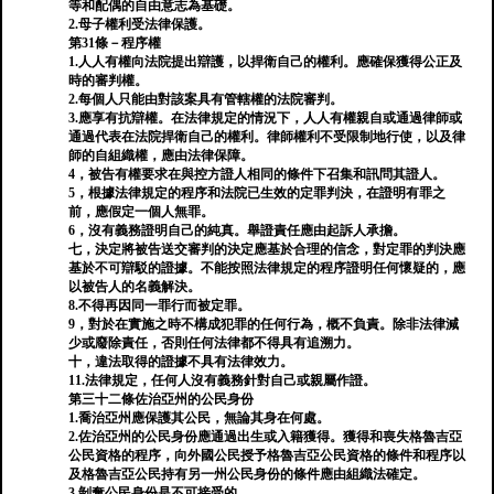
等和配偶的自由意志為基礎。
2.母子權利受法律保護。
第31條－程序權
1.人人有權向法院提出辯護，以捍衛自己的權利。應確保獲得公正及
時的審判權。
2.每個人只能由對該案具有管轄權的法院審判。
3.應享有抗辯權。在法律規定的情況下，人人有權親自或通過律師或
通過代表在法院捍衛自己的權利。律師權利不受限制地行使，以及律
師的自組織權，應由法律保障。
4，被告有權要求在與控方證人相同的條件下召集和訊問其證人。
5，根據法律規定的程序和法院已生效的定罪判決，在證明有罪之
前，應假定一個人無罪。
6，沒有義務證明自己的純真。舉證責任應由起訴人承擔。
七，決定將被告送交審判的決定應基於合理的信念，對定罪的判決應
基於不可辯駁的證據。不能按照法律規定的程序證明任何懷疑的，應
以被告人的名義解決。
8.不得再因同一罪行而被定罪。
9，對於在實施之時不構成犯罪的任何行為，概不負責。除非法律減
少或廢除責任，否則任何法律都不得具有追溯力。
十，違法取得的證據不具有法律效力。
11.法律規定，任何人沒有義務針對自己或親屬作證。
第三十二條佐治亞州的公民身份
1.喬治亞州應保護其公民，無論其身在何處。
2.佐治亞州的公民身份應通過出生或入籍獲得。獲得和喪失格魯吉亞
公民資格的程序，向外國公民授予格魯吉亞公民資格的條件和程序以
及格魯吉亞公民持有另一州公民身份的條件應由組織法確定。
3.剝奪公民​​身份是不可接受的。