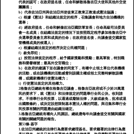
代表的認可；在政府提名後，任命和解散格魯吉亞大使和其他外交使
團團長；
b）代表佐治亞州與佐治亞州使徒東正教東正教達成憲法協議；
c）根據《憲法》和組織法規定的程序，召集議會和地方自治機構的
選舉；
d）經政府提名，任命和解僱佐治亞國防軍首長；任命高級司法委員
會一名成員；在組織法規定的情況下並按照既定程序參加格魯吉亞中
央選舉委員會主席和成員的任命；在政府提名後，向議會提交國家監
管機構成員的候選人；
e）根據組織法規定的程序決定公民權問題；
f）赦免罪犯；
g）按照法律規定的程序，給予國家獎勵和獎勵；最高軍銜，特別職
務和榮譽稱號；最高外交官職位；
h）在政府的建議下並在議會的同意下，有權中止領土單位代表機構
的活動，或在該機構的活動威脅到該國主權或領土完整時解散該機
構，或國家機構行使憲法權力；
i）行使憲法規定的其他權力。
2格魯吉亞總統有權在格魯吉亞議會，格魯吉亞政府或不少於20萬選
民的要求下，就《憲法》和法律規定的問題舉行全民公決。收到請
求。不得舉行全民投票，以通過或廢除法律，大赦或赦免，批准或退
出國際條約，或決定設想限制基本憲法人權的問題。與召集和舉行全
民投票有關的問題應由組織法確定。
3.格魯吉亞總統有權向人民講話。總統應每年向議會提交有關與國家
有關的關鍵問題的報告。
第53條-簽字
1.佐治亞州總統的法律行為應要求總理簽名。要求籤署的法律行為應