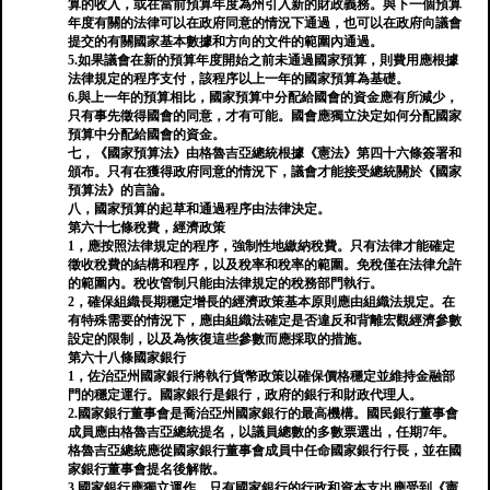
算的收入，或在當前預算年度為州引入新的財政義務。與下一個預算
年度有關的法律可以在政府同意的情況下通過，也可以在政府向議會
提交的有關國家基本數據和方向的文件的範圍內通過。
5.如果議會在新的預算年度開始之前未通過國家預算，則費用應根據
法律規定的程序支付，該程序以上一年的國家預算為基礎。
6.與上一年的預算相比，國家預算中分配給國會的資金應有所減少，
只有事先徵得國會的同意，才有可能。國會應獨立決定如何分配國家
預算中分配給國會的資金。
七，《國家預算法》由格魯吉亞總統根據《憲法》第四十六條簽署和
頒布。只有在獲得政府同意的情況下，議會才能接受總統關於《國家
預算法》的言論。
八，國家預算的起草和通過程序由法律決定。
第六十七條稅費，經濟政策
1，應按照法律規定的程序，強制性地繳納稅費。只有法律才能確定
徵收稅費的結構和程序，以及稅率和稅率的範圍。免稅僅在法律允許
的範圍內。稅收管制只能由法律規定的稅務部門執行。
2，確保組織長期穩定增長的經濟政策基本原則應由組織法規定。在
有特殊需要的情況下，應由組織法確定是否違反和背離宏觀經濟參數
設定的限制，以及為恢復這些參數而應採取的措施。
第六十八條國家銀行
1，佐治亞州國家銀行將執行貨幣政策以確保價格穩定並維持金融部
門的穩定運行。國家銀行是銀行，政府的銀行和財政代理人。
2.國家銀行董事會是喬治亞州國家銀行的最高機構。國民銀行董事會
成員應由格魯吉亞總統提名，以議員總數的多數票選出，任期7年。
格魯吉亞總統應從國家銀行董事會成員中任命國家銀行行長，並在國
家銀行董事會提名後解散。
3.國家銀行應獨立運作。只有國家銀行的行政和資本支出應受到《憲