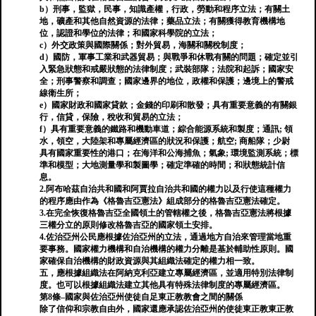
b）刑事，監獄，民事，知識產權，行政，勞動和程序立法；有關土
地，礦產和其他自然資源的法律；藥品立法；有關獲得教育機構地
位，認證和學位的法律；和國家科學院的立法；
c）外交政策與國際關係；對外貿易，海關和關稅制度；
d）國防，軍事工業和武器貿易；與戰爭和休戰有關的問題；確定並引
入緊急狀態和戒嚴狀態的法律制度；武裝部隊；法院和起訴；國家安
全；刑事警察和調查；國家邊界的地位，政權和保護；邊境上的警戒
線衛生所；
e）國家財政和國家貸款；金錢的印刷和散發；具有重要意義的有關銀
行，信貸，保險，稅收和貿易的立法；
f）具有重要意義的鐵路和機動車道；綜合能源系統和製度；通訊; 領
水，領空，大陸架和專屬經濟區的狀況和保護；航空; 商船隊；少尉
具有國家重要性的港口；在海洋和公海捕魚；氣象; 環境監測系統；標
準和模型；大地測量學和製圖學；確定準確的時間；和狀態統計信
息。
2.阿布哈茲自治共和國和阿賈拉自治共和國的權力以及行使這種權力
的程序應由作為《格魯吉亞憲法》組成部分的格魯吉亞憲法確定。
3.在完全恢復格魯吉亞全國領土的管轄權之後，格魯吉亞憲法將根據
三權分立的原則修改格魯吉亞的國家領土安排。
4.佐治亞州公民應根據佐治亞州​​的立法，通過地方自治來管理當地重
要事務。國家權力機構和自治機構的權力分離是基於輔助性原則。國
家確保自治機構的財政資源與其組織法確定的權力相一致。
五，應根據組織法在阿納克利亞建立專屬經濟區，並適用特別法律制
度。也可以根據組織法建立其他具有特殊法律制度的專屬經濟區。
第8條–國家與佐治亞州使徒自足東正教教會之間的關係
除了信仰和宗教自由外，國家還應承認佐治亞州的使徒東正教東正教