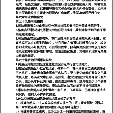
議會。總理職位由議員總數的三分之一以上提名。政府計劃應與政府
組成一起提交議會。在對新政府進行信任投票後的兩天內，格魯吉亞
總統應任命總理。然後總理應在其任命後的兩天內任命部長。如果格
魯吉亞總統沒有在規定的期限內任命總理，則認為總理已獲任命。
第六章司法和檢察院
第五十九條司法機構
1.司法權應獨立並由喬治亞州憲法法院和喬治亞州普通法院行使。
2.格魯吉亞憲法法院是憲法控制的司法機構。其創建和活動的程序應
由組織法確定。
3.司法應由普通法院管理。專門法院只能在普通法院系統內創建。軍
事法庭可以在戒嚴期間建立，並且只能在普通法院體系內建立。設立
特別法院是不可接受的。在普通法院中，陪審團應按照法律規定並按
照既定程序對案件進行審理。普通法院的製度，其權限和活動程序應
由組織法確定。
第六十條佐治亞州憲法法院
1.喬治亞州憲法法院應通過憲法訴訟程序行使司法權力。
2.憲法法院應由九名法官組成，任期十年，其中格魯吉亞總統應任命
三名法官，議會應由議會選出三名法官，至少應佔總數的五分之三其
成員人數，最高法院應任命三名法官。憲法法院的法官應為佐治亞州
公民，該公民年齡已滿35歲，接受過法律教育，並具有至少10年的專
業經驗和傑出的專業資格。憲法法院的法官此前不得擔任該職務。
3.憲法法院應從其成員中選出一名主席，任期五年。已經擔任憲法法
院院長一職的人不得再次當選。
4.佐治亞州憲法法院應依照組織法規定的程序：
a）根據自然人，法人或公設辯護人提出的主張，審查關於《憲法》
第二章所載基本人權的規範性行為是否符合憲法；
b）根據格魯吉亞總統，至少五分之一的議員或政府提出的主張，就