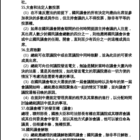
社。
55.大會和法定人數投票
（1）在不違反憲法的前提下，國民議會的所有決定均應由出席並參
加表決的多數成員作出，但主持會議的人不得投票，除非有平等的
投票權。
（2）如果在國民議會開會期間的任何時間提請主持會議的人注意，
其出席人數少於國民議會總數的四分之一，則他應將國民議會休會
或中止國民議會的任期。開會，直到至少有四分之一的這種成員出
席。
56.主席致辭
（1）總統可在眾議院中或在眾議院中同時致辭，並為此目的可要求
成員出席。
（2）總統可向任何議院發送電文，無論是關於當時在議會大廈內待
決的法案，還是其他情況，如此發送電文的眾議院應在一切方便的
情況下考慮消息需要考慮的事項。
（3）在國民議會每次大選後的第一屆會議開始時以及每年的第一屆
會議開始時，總統應在兩院聚集在一起的情況下致辭，並向議會下
議院通報召喚的原因。
（4）在規則中應規定管理房屋的程序及其業務的進行，以分配時間
討論總統講話中提及的事項。
57.在議會權下的發言權（議會）
總理，聯邦部長，國務大臣和司法部長有權在眾議院或其聯席會議
或其任何委員會中發言，並以其他方式參加會議，他可以被任命為
議員，但根據本條，無權投票。
58.國民議會解散
（1）總統應總理的建議解散國民議會；國民議會，除非早日解散，