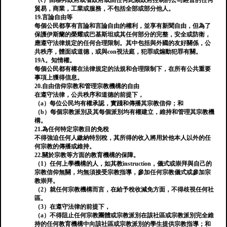
（c）由聯邦政府或省政府或由任何此類政府控制的公司經營的任何
貿易，商業，工業或服務，不包括全部或部分他人。
19.言論自由等
每個公民都享有言論和言論自由的權利，並享有新聞自由，但為了
保護伊斯蘭的榮耀或巴基斯坦或其任何部分的完整，安全或防衛，
應遵守法律規定的任何合理限制。其中包括與外國的友好關係，公
共秩序，體面或道德，或與con視法庭，犯罪​​或煽動犯罪有關。
19A。知情權。
每個公民都有權在法律規定的法規和合理限制下，在所有公共重要
事項上獲得信息。
20.自由信仰宗教和管理宗教機構的自由
在遵守法律，公共秩序和道德的前提下，
（a）每位公民均有權承認，實踐和傳播其宗教信仰；和
（b）每個宗教派別及其每個派別均有權建立，維持和管理其宗教機
構。
21.為任何特定宗教目的免稅
不得強迫任何人繳納特別稅，其所得的收入將用於他本人以外的任
何宗教的傳播或維持。
22.關於宗教等方面的教育機構的保障。
（1）任何上學機構的人，如其教instruction，儀式或崇拜與自己的
宗教信仰無關，均無須接受宗教指導，參加任何宗教儀式或參加宗
教崇拜。
（2）就任何宗教機構而言，在給予稅收減免方面，不得歧視任何社
區。
（3）在遵守法律的前提下，
（a）不得阻止任何宗教團體或宗教派別在該社區或宗教派別完全維
持的任何教育機構中向該社區或宗教派別的學生提供宗教指導；和