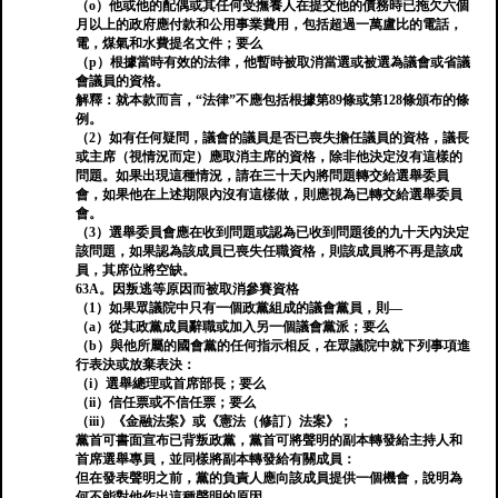
（o）他或他的配偶或其任何受撫養人在提交他的債務時已拖欠六個
月以上的政府應付款和公用事業費用，包括超過一萬盧比的電話，
電，煤氣和水費提名文件；要么
（p）根據當時有效的法律，他暫時被取消當選或被選為議會或省議
會議員的資格。
解釋：就本款而言，“法律”不應包括根據第89條或第128條頒布的條
例。
（2）如有任何疑問，議會的議員是否已喪失擔任議員的資格，議長
或主席（視情況而定）應取消主席的資格，除非他決定沒有這樣的
問題。如果出現這種情況，請在三十天內將問題轉交給選舉委員
會，如果他在上述期限內沒有這樣做，則應視為已轉交給選舉委員
會。
（3）選舉委員會應在收到問題或認為已收到問題後的九十天內決定
該問題，如果認為該成員已喪失任職資格，則該成員將不再是該成
員，其席位將空缺。
63A。因叛逃等原因而被取消參賽資格
（1）如果眾議院中只有一個政黨組成的議會黨員，則—
（a）從其政黨成員辭職或加入另一個議會黨派；要么
（b）與他所屬的國會黨的任何指示相反，在眾議院中就下列事項進
行表決或放棄表決：
（i）選舉總理或首席部長；要么
（ii）信任票或不信任票；要么
（iii）《金融法案》或《憲法（修訂）法案》；
黨首可書面宣布已背叛政黨，黨首可將聲明的副本轉發給主持人和
首席選舉專員，並同樣將副本轉發給有關成員：
但在發表聲明之前，黨的負責人應向該成員提供一個機會，說明為
何不能對他作出這種聲明的原因。