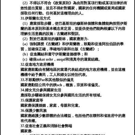
（2）不得以不符合《政策原則》為由而對某項行動或某項法律的有
效性提出質疑，並且不得針對國家，國家的任何機關或當局或國家
採取任何行動。任何基於這種理由的人。
31.伊斯蘭生活方式
（1）應當採取步驟，使巴基斯坦的穆斯林個體和集體能夠按照伊斯
蘭的基本原則和基本概念來定居，並提供使他們能夠根據以下內容
理解生活意義的設施：古蘭經和聖訓。
（2）對於巴基斯坦的穆斯林，國家應努力-
（a）強制講授《古蘭經》和伊斯蘭教，鼓勵和促進阿拉伯語的學
習，並確保正確，準確地印刷和出版《古蘭經》；
（b）促進團結和遵守伊斯蘭道德標準；和
（c）確保zakat ushr，auqaf和清真寺的適當組織。
32.促進地方政府機構
國家應鼓勵由有關地區的當選代表組成的地方政府機構，並在這種
機構中給予農民，工人和婦女以特別代表。
33.不鼓勵狹Par和其他類似的偏見
國家應勸阻公民中的狹och，種族，宗派和省偏見。
34.婦女充分參與國家生活
應採取步驟確保婦女充分參與國民生活的所有領域。
35.保護家庭等
國家應保護婚姻，家庭，母親和兒童。
36.保護少數民族
國家應維護少數群體的合法權益，包括他們在聯邦和省政府中的應
有代表權。
37.促進社會正義和消除社會弊端
國家應-