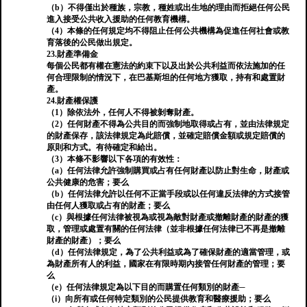
（b）不得僅出於種族，宗教，種姓或出生地的理由而拒絕任何公民
進入接受公共收入援助的任何教育機構。
（4）本條的任何規定均不得阻止任何公共機構為促進任何社會或教
育落後的公民做出規定。
23.財產準備金
每個公民都有權在憲法的約束下以及出於公共利益而依法施加的任
何合理限制的情況下，在巴基斯坦的任何地方獲取，持有和處置財
產。
24.財產權保護
（1）除依法外，任何人不得被剝奪財產。
（2）任何財產不得為公共目的而強制地取得或占有，並由法律規定
的財產保存，該法律規定為此賠償，並確定賠償金額或規定賠償的
原則和方式。有待確定和給出。
（3）本條不影響以下各項的有效性：
（a）任何法律允許強制購買或占有任何財產以防止對生命，財產或
公共健康的危害；要么
（b）任何法律允許以任何不正當手段或以任何違反法律的方式接管
由任何人獲取或占有的財產；要么
（c）與根據任何法律被視為或視為敵對財產或撤離財產的財產的獲
取，管理或處置有關的任何法律（並非根據任何法律已不再是撤離
財產的財產）；要么
（d）任何法律規定，為了公共利益或為了確保財產的適當管理，或
為財產所有人的利益，國家在有限時期內接管任何財產的管理；要
么
（e）任何法律規定為以下目的而購置任何類別的財產─
（i）向所有或任何特定類別的公民提供教育和醫療援助；要么