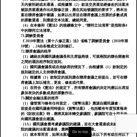
天內被拒絕或未通過，或根據第（2）款送交房屋並經修改的法案未
被該房屋通過作出此類修正後，應在其始發議院的要求下，將本法
案在聯席會議中審議，如果以出席並在聯席會議上投票的多數成員
的票數通過，則應提交本法案。總統同意。
（4）在本條和《憲法》的後續條文中，“聯邦立法清單”是指附表4
中的聯邦立法清單。
71.調解委員會
《 2010年憲法（第十八修正案）法》省略了調解委員會（2010年第
10號），24由各種成文法則修訂。
72.聯席會議的程序
（1）總統在與國民議會議長和主席協商後，可就兩院的聯合開會和
之間的通訊程序制定規則。
（2）國民議會議長或在他缺席的情況下，由根據第（1）款制定的
規則確定的人主持聯席會議。
（3）根據第（1）款制定的規則應在聯席會議之前提出，並可在聯
席會議上加以補充，更改，修改或代替。
（4）在符合《憲法》的規定下，所有聯席會議的決定均應以出席並
參加表決的多數成員的票數作出。
73.關於金融法案的程序
（1）儘管第70條有任何規定，《貨幣法案》應源自國民議會：
前提是在國民議會同時提出《貨幣法案》，包括載有年度預算報表
的《財政法案》時，應將其副本轉交參議院，參議院可在十四天內
向國民議會提出建議。
（1A）國民議會應考慮參議院的建議，並在大會通過或未納入參議
院的建議的法案通過後，應將其提交總統批准。
Go to top
（2）就本章而言，如果法案或修正案包含涉及以下所有或任何以下