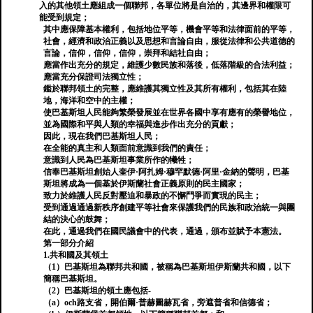
入的其他領土應組成一個聯邦，各單位將是自治的，其邊界和權限可
能受到規定；
其中應保障基本權利，包括地位平等，機會平等和法律面前的平等，
社會，經濟和政治正義以及思想和言論自由，服從法律和公共道德的
言論，信仰，信仰，信仰，崇拜和結社自由；
應當作出充分的規定，維護少數民族和落後，低落階級的合法利益；
應當充分保證司法獨立性；
鑑於聯邦領土的完整，應維護其獨立性及其所有權利，包括其在陸
地，海洋和空中的主權；
使巴基斯坦人民能夠繁榮發展並在世界各國中享有應有的榮譽地位，
並為國際和平與人類的幸福與進步作出充分的貢獻；
因此，現在我們巴基斯坦人民；
在全能的真主和人類面前意識到我們的責任；
意識到人民為巴基斯坦事業所作的犧牲；
信奉巴基斯坦創始人奎伊·阿扎姆·穆罕默德·阿里·金納的聲明，巴基
斯坦將成為一個基於伊斯蘭社會正義原則的民主國家；
致力於維護人民反對壓迫和暴政的不懈鬥爭而實現的民主；
受到通過通過新秩序創建平等社會來保護我們的民族和政治統一與團
結的決心的鼓舞；
在此，通過我們在國民議會中的代表，通過，頒布並賦予本憲法。
第一部分介紹
1.共和國及其領土
（1）巴基斯坦為聯邦共和國，被稱為巴基斯坦伊斯蘭共和國，以下
簡稱巴基斯坦。
（2）巴基斯坦的領土應包括-
（a）och路支省，開伯爾·普赫圖赫瓦省，旁遮普省和信德省；