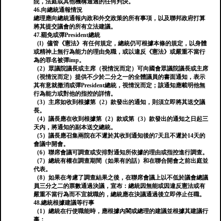
院，法庭或其他機構通過的任何判決。
46.向總統通報情況
總理應向總統通報內政和外交政策的所有事項，以及聯邦政府打算
將其提交議會的所有立法建議。
47.罷免或彈President總統
（l）儘管《憲法》有任何規定，總統仍可根據本條的規定，以身體
或精神上無行為能力的理由免職，或以違反《憲法》或嚴重不當行
為的罪名被彈imp。
（2）眾議院議長或主席（視情況而定）可向國會眾議院議長或主席
（視情況而定）提供不少於二分之一的全體議員的書面通知，表示
其有意就撤消或彈President總統，視情況而定；該通知應載明他無
行為能力或對他的指控的詳情。
（3）主席如收到根據第（2）款發出的通知，則須立即將其送交議
長。
（4）議長應在收到根據第（2）款或第（3）款發出的通知之日起三
天內，將通知的副本送交總統。
（5）議長應召集兩院在不遲於其收到通知後的7天且不遲於14天的
會議中開會。
（6）聯席會議可調查或安排對通知所依據的理由或指控進行調查。
（7）總統有權在調查期間（如果有的話）和在聯合開會之前出庭並
代表。
（8）如果在考慮了調查結果之後，在聯席會議上以不低於議會總議
員三分之二的票數通過決議，宣布：總統因無能或因違反憲法或有
嚴重不當行為而不宜就職的，總統應在決議通過後立即停止任職。
48.總統根據建議等行事
（1）總統在行使職能時，應根據內閣或總理的建議並根據其建議行
事：