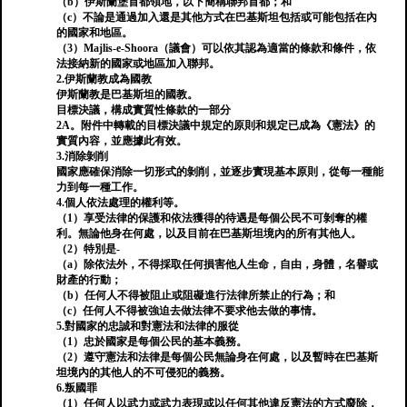
（b）伊斯蘭堡首都領地，以下簡稱聯邦首都；和
（c）不論是通過加入還是其他方式在巴基斯坦包括或可能包括在內
的國家和地區。
（3）Majlis-e-Shoora（議會）可以依其認為適當的條款和條件，依
法接納新的國家或地區加入聯邦。
2.伊斯蘭教成為國教
伊斯蘭教是巴基斯坦的國教。
目標決議，構成實質性條款的一部分
2A。附件中轉載的目標決議中規定的原則和規定已成為《憲法》的
實質內容，並應據此有效。
3.消除剝削
國家應確保消除一切形式的剝削，並逐步實現基本原則，從每一種能
力到每一種工作。
4.個人依法處理的權利等。
（1）享受法律的保護和依法獲得的待遇是每個公民不可剝奪的權
利。無論他身在何處，以及目前在巴基斯坦境內的所有其他人。
（2）特別是-
（a）除依法外，不得採取任何損害他人生命，自由，身體，名譽或
財產的行動；
（b）任何人不得被阻止或阻礙進行法律所禁止的行為；和
（c）任何人不得被強迫去做法律不要求他去做的事情。
5.對國家的忠誠和對憲法和法律的服從
（1）忠於國家是每個公民的基本義務。
（2）遵守憲法和法律是每個公民無論身在何處，以及暫時在巴基斯
坦境內的其他人的不可侵犯的義務。
6.叛國罪
（1）任何人以武力或武力表現或以任何其他違反憲法的方式廢除，