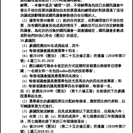
應在總理通知後四十八小時屆滿時解散。
解釋。－本條中提及“總理”一詞，不得解釋為包括已在國民議會中
發出不信任投票決議通知但未投票通過的總理或針對誰通過了這項
決議或誰辭職後或國民議會解散後仍在任職的人。
（2）儘管有第48條第（2）款的任何規定，在對總理進行不信任投
票，沒有國民議會其他成員的情況下，總統也可以自行決定解散國
民議會。為此目的召集的國民議會一屆會議確定，國民議會多數成
員對他們的信心符合《憲法》的規定。
59.參議院
（1）參議院應由96名成員組成，其中-
（a）每個省議會議員應選舉十四名；
（b）被2018年《憲法》（第二十五次修正案）所遺漏（2018年第37
號）4.週三31-05-2018
（c）應以總統可藉命令規定的方式從聯邦首都選出兩個常任理事
國，一名婦女和一名包括aalim在內的技術專家；
（d）每個省議會議員應選舉四名婦女；
（e）每個省議會議員應選舉包括尤里馬在內的四名技術專家；和
（f）每個省議會的議員應選舉四名非穆斯林，每個省一名。
但（f）款應自2010年《憲法》（第十八修正案）生效後的下次參議
院選舉起生效。
（2）選舉產生的參議院席位分配給每個省，應按照比例代表制，以
可轉讓單票方式進行。
（3）參議院無須解散，但其成員應按以下規定退任，任期為六年：
（a）在第（1）款（a）所述的成員中，有七個應在頭三年期滿後退
休，而七個應在接下來的三年期滿後退休；
（b）被2018年《憲法》（第二十五次修正案）所遺漏（2018年第37
號）3.週三2018-05-31