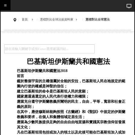
首頁
憲標對比全球法規資料庫
憲標對比全球憲法
巴基斯坦伊斯蘭共和國憲法
巴基斯坦伊斯蘭共和國憲法2018
前言
鑑於整個宇宙的主權僅屬於全能的安拉，巴基斯坦人民在祂規定的範
圍內行使的權威是神聖的信任；
建立巴基斯坦的命令是巴基斯坦人民的意願；
國家應通過選定的人民代表行使權力和權限；
應當充分遵守伊斯蘭教義所闡明的民主，自由，平等，寬容和社會正
義的原則；
在其中，應使穆斯林能夠按照《古蘭經》和《聖訓》中規定的伊斯蘭
教義和要求，在個人和集體領域定居生活；
應當為少數民族提供足夠的自由自由地宣揚和實踐其宗教信仰並發展
其文化；
凡在巴基斯坦現包括或加入的領土以及此後可能在巴基斯坦加入或加