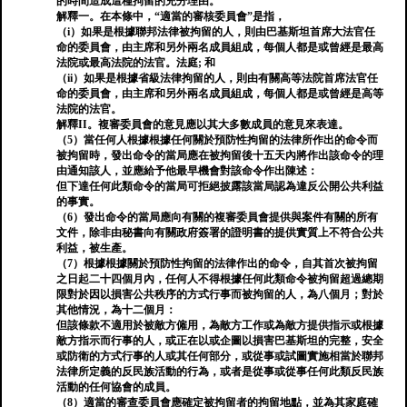
的時間造成這種拘留的充分理由。
解釋一。在本條中，“適當的審核委員會”是指，
（i）如果是根據聯邦法律被拘留的人，則由巴基斯坦首席大法官任
命的委員會，由主席和另外兩名成員組成，每個人都是或曾經是最高
法院或最高法院的法官。法庭; 和
（ii）如果是根據省級法律拘留的人，則由有關高等法院首席法官任
命的委員會，由主席和另外兩名成員組成，每個人都是或曾經是高等
法院的法官。
解釋II。複審委員會的意見應以其大多數成員的意見來表達。
（5）當任何人根據根據任何關於預防性拘留的法律所作出的命令而
被拘留時，發出命令的當局應在被拘留後十五天內將作出該命令的理
由通知該人，並應給予他最早機會對該命令作出陳述：
但下達任何此類命令的當局可拒絕披露該當局認為違反公開公共利益
的事實。
（6）發出命令的當局應向有關的複審委員會提供與案件有關的所有
文件，除非由秘書向有關政府簽署的證明書的提供實質上不符合公共
利益，被生產。
（7）根據根據關於預防性拘留的法律作出的命令，自其首次被拘留
之日起二十四個月內，任何人不得根據任何此類命令被拘留超過總期
限對於因以損害公共秩序的方式行事而被拘留的人，為八個月；對於
其他情況，為十二個月：
但該條款不適用於被敵方僱用，為敵方工作或為敵方提供指示或根據
敵方指示而行事的人，或正在以或企圖以損害巴基斯坦的完整，安全
或防衛的方式行事的人或其任何部分，或從事或試圖實施相當於聯邦
法律所定義的反民族活動的行為，或者是從事或從事任何此類反民族
活動的任何協會的成員。
（8）適當的審查委員會應確定被拘留者的拘留地點，並為其家庭確