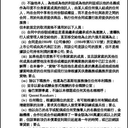
（l）不論他本人，為他或為他的利益或為他的利益或以他的名義或
作為印度不分身家庭成員的信託人，由某人或任何個人組成的任何
人，均在合同中享有任何份額或權益，而不是合作社與政府之間的
合同，用於向政府提供商品，執行任何合同或履行政府提供的任何
服務：
但本款規定的取消資格不適用於以下人員：
（i）合同中的份額或權益是通過繼承或繼承或作為遺贈人，遺囑執
行人或管理人移交給他的，直至移交給他為止的六個月屆滿為止；
（ii）合同是由1984年《公司條例》（1984年第XLVII號）所定義的
上市公司或由其代表訂立的，而該公司是該公司的股東，但不是根
據該公司持有利潤的董事公司; 要么
（iii）如果他是印度教不可分割家庭的成員，並且該家庭的其他任
何成員在經營他沒有股份或權益的單獨業務的過程中已訂立合同；
解釋：在本條中，“貨物”不包括他生產或生產的農產品或他或他根
據當時政府的任何指示或現行法律根據其供應義務或義務所提供的
貨物; 要么
（m）除以下職務外，他還為巴基斯坦服務擔任任何牟利職務：
（i）並非以薪金或酬金形式報酬的非全職辦公室；
（ii）倫巴第辦事處，不論以本標題或任何其他名稱稱呼；
（iii）Qaumi Razakars；
（iv）任何職位，根據該職位的規定，有可能根據任何有關組成或
增建部隊的法律，要求其任職的人接受軍事訓練或服兵役；要么
（n）他以自己的名字或配偶或任何受撫養人的名義從任何銀行，金
融機構，合作社或合作組織獲得了一筆金額為200萬盧比或以上的貸
款，但該筆款項仍未償還從到期日起超過一年的時間，或已註銷該
筆貸款；要么