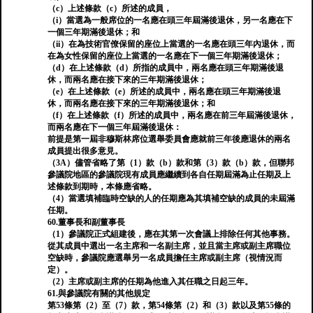
（c）上述條款（c）所述的成員，
（i）當選為一般席位的一名應在頭三年屆滿後退休，另一名應在下
一個三年期滿後退休；和
（ii）在為技術官僚保留的座位上當選的一名應在頭三年內退休，而
在為女性保留的座位上當選的一名應在下一個三年期滿後退休；
（d）在上述條款（d）所指的成員中，兩名應在頭三年期滿後退
休，而兩名應在接下來的三年期滿後退休；
（e）在上述條款（e）所述的成員中，兩名應在頭三年期滿後退
休，而兩名應在接下來的三年期滿後退休；和
（f）在上述條款（f）所述的成員中，兩名應在前三年屆滿後退休，
而兩名應在下一個三年屆滿後退休：
前提是第一屆非穆斯林席位選舉委員會應就前三年後應退休的兩名
成員提出很多意見。
（3A）儘管省略了第（1）款（b）款和第（3）款（b）款，但聯邦
參議院地區的參議院現有成員應繼續到各自任期屆滿為止任期及上
述條款到期時，本條應省略。
（4）當選填補臨時空缺的人的任期應為其填補空缺的成員的未屆滿
任期。
60.董事長和副董事長
（1）參議院正式組建後，應在其第一次會議上排除任何其他事務。
從其成員中選出一名主席和一名副主席，並且當主席或副主席職位
空缺時，參議院應選舉另一名成員擔任主席或副主席（視情況而
定）。
（2）主席或副主席的任期為他進入其任職之日起三年。
61.與參議院有關的其他規定
第53條第（2）至（7）款，第54條第（2）和（3）款以及第55條的