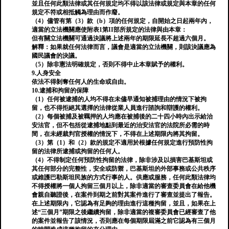
並且任何此類法律或其任何規定均不得以該法律或規定與本章的任何
規定不符或相抵觸為理由而作廢。
（4）儘管有第（3）款（b）項的任何規定，自開始之日起兩年內，
適當的立法機關應使附表1第II部所規定的法律與由本章：
但有關立法機關可通過決議將上述兩年的期限延長不超過六個月。
解釋：如果就任何法律而言，議會是適當的立法機關，則該決議應為
國民議會的決議。
（5）除非憲法明確規定，否則不得中止本章賦予的權利。
9.人身安全
依法不得剝奪任何人的生命或自由。
10.逮捕和拘留的保障
（1）任何被逮捕的人均不得在未儘早通知被捕理由的情況下被拘
留，也不得拒絕其選擇的法律從業人員進行諮詢和辯護的權利。
（2）每個被捕及被羈押的人均應在被捕後的二十四小時內出示給治
安法官，但不包括從逮捕地點到最近的治安法官的法院所必需的時
間，在未經裁判官授權的情況下，不得在上述期限內將其拘留。
（3）第（1）和（2）款的規定不適用於根據任何規定進行預防性拘
留的法律所逮捕或拘留的任何人。
（4）不得制定任何預防性拘留的法律，除非涉及以損害巴基斯坦或
其任何部分的完整性，安全或防禦，巴基斯坦的外部事務或公共秩序
或維護巴勒斯坦民族的方式行事的人。供應或服務，任何此類法律均
不得授權將一個人拘留三個月以上，除非適當的審查委員會在給他機
會親自聽證後，在案件到期之前對其案件進行了審查並提出了報告。
在上述期限內，它認為有足夠的理由進行這種拘留，並且，如果在上
述“三個月”期限之後繼續拘留，除非適當的複審委員會已經審查了他
的案件並報告了該情況，否則應在每個期限屆滿之前它認為有三個月