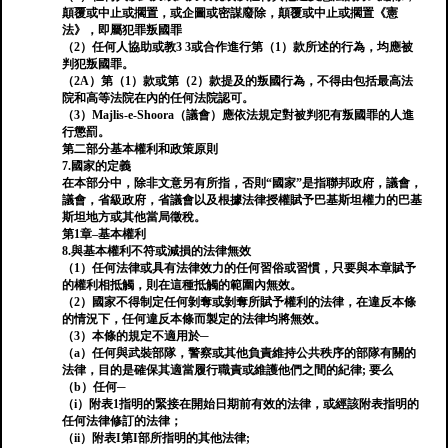
顛覆或中止或擱置，或企圖或密謀廢除，顛覆或中止或擱置《憲
法》，即屬犯罪叛國罪
（2）任何人協助或教3 3或合作進行第（1）款所述的行為，均應被
判犯叛國罪。
（2A）第（1）款或第（2）款提及的叛國行為，不得由包括最高法
院和高等法院在內的任何法院認可。
（3）Majlis-e-Shoora（議會）應依法規定對被判犯有叛國罪的人進
行懲罰。
第二部分基本權利和政策原則
7.國家的定義
在本部分中，除非文意另有所指，否則“國家”是指聯邦政府，議會，
議會，省級政府，省議會以及根據法律授權賦予巴基斯坦權力的巴基
斯坦地方或其他當局徵稅。
第1章–基本權利
8.與基本權利不符或減損的法律無效
（1）任何法律或具有法律效力的任何習俗或習慣，只要與本章賦予
的權利相抵觸，則在這種抵觸的範圍內無效。
（2）國家不得制定任何剝奪或剝奪所賦予權利的法律，在違反本條
的情況下，任何違反本條而製定的法律均將無效。
（3）本條的規定不適用於─
（a）任何與武裝部隊，警察或其他負責維持公共秩序的部隊有關的
法律，目的是確保其適當履行職責或維護他們之間的紀律; 要么
（b）任何─
（i）附表1指明的緊接在開始日期前有效的法律，或經該附表指明的
任何法律修訂的法律；
（ii）附表I第I部所指明的其他法律;