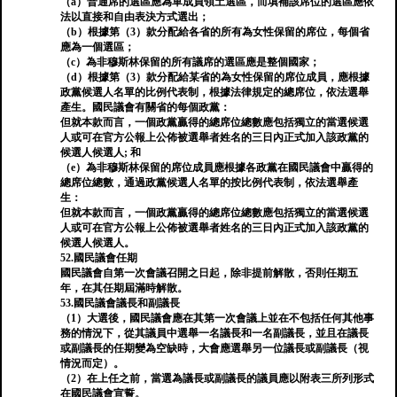
（a）普通席的選區應為單成員領土選區，而填補該席位的選區應依
法以直接和自由表決方式選出；
（b）根據第（3）款分配給各省的所有為女性保留的席位，每個省
應為一個選區；
（c）為非穆斯林保留的所有議席的選區應是整個國家；
（d）根據第（3）款分配給某省的為女性保留的席位成員，應根據
政黨候選人名單的比例代表制，根據法律規定的總席位，依法選舉
產生。國民議會有關省的每個政黨：
但就本款而言，一個政黨贏得的總席位總數應包括獨立的當選候選
人或可在官方公報上公佈被選舉者姓名的三日內正式加入該政黨的
候選人候選人; 和
（e）為非穆斯林保留的席位成員應根據各政黨在國民議會中贏得的
總席位總數，通過政黨候選人名單的按比例代表制，依法選舉產
生：
但就本款而言，一個政黨贏得的總席位總數應包括獨立的當選候選
人或可在官方公報上公佈被選舉者姓名的三日內正式加入該政黨的
候選人候選人。
52.國民議會任期
國民議會自第一次會議召開之日起，除非提前解散，否則任期五
年，在其任期屆滿時解散。
53.國民議會議長和副議長
（1）大選後，國民議會應在其第一次會議上並在不包括任何其他事
務的情況下，從其議員中選舉一名議長和一名副議長，並且在議長
或副議長的任期變為空缺時，大會應選舉另一位議長或副議長（視
情況而定）。
（2）在上任之前，當選為議長或副議長的議員應以附表三所列形式
在國民議會宣誓。