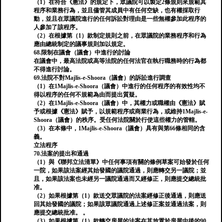
（1）在符合《憲法》的規定下，眾議院可以製定2條規則來規範其
程序和業務行為，並且儘管其成員中有任何空缺，也有權採取行
動，並且在眾議院進行的任何訴訟對理由是一些無權參加此程序的
人參加了該程序。
（2）在根據第（1）款制定規則之前，在眾議院的業務程序和行為
應由總統制定的議事規則加以規定。
68.限制在議會（議會）中進行的討論
在議會中，最高法院或高等法院的任何法官在執行職務時的行為都
不得進行討論。
69.法院不對Majlis-e-Shoora（議會）的訴訟進行調查
（1）在1Majlis-e-Shoora（議會）中進行的任何程序的有效性均不
得以程序的任何不規範為由而提出質疑。
（2）在1Majlis-e-Shoora（議會）中，其權力或職權由《憲法》賦
予或根據《憲法》賦予，以規範程序或商業行為，或維持1Majlis-e-
Shoora（議會）的秩序。受任何法院關於行使這些權力的管轄。
（3）在本條中，1Majlis-e-Shoora（議會）具有與第66條相同的含
義。
立法程序
70.法案的提出和通過
（1）與《聯邦立法清單》中任何事項有關的條例草案可始發於任何
一院，如果該法案經其始發國的議院通過，則應轉交另一議院；並
且，如果該法案也未經另一議院通過而又經修正，則應提交總統批
准。
（2）如果根據第（1）款送交眾議院的法案經修正後通過，則應送
回其始發國的議院；如果該眾議院通過上述修正案並通過法案，則
應提交總統批准。 。
（3）如果根據第（1）款轉交房屋的法案在其放置於房屋中後的90