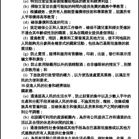
（a）特別注意促進落後階層或地區的教育和經濟利益；
（b）掃除文盲並在盡可能短的時間內提供免費的義務中學教育；
（c）根據績效，使所有人都能普遍獲得技術和專業教育，並讓所有
人平等獲得高等教育；
（d）確保廉價和迅速的司法；
（e）規定確保公正和人道的工作條件，確保不讓兒童和婦女受僱於
不適合其年齡或性別的職業，並為在職婦女提供產假津貼；
（f）通過教育，培訓，農業和工業發展及其他方法，使不同地區的
人民能夠充分參與各種形式的國家活動，包括為巴基斯坦服務的就
業活動；
（g）防止賣淫，賭博和服用有害藥物，印刷，出版，發行和展示淫
穢文學和廣告；
（h）防止飲用除藥用以外的酒精類酒；在非穆斯林的情況下，則禁
止宗教用途；和
（i）下放政府行政管理的權力，以方便迅速處置其業務，以滿足市
民的方便和要求。
38.促進人民的社會和經濟福祉
國家應-
（a）通過提高人民的生活水平，防止財富的集中以及少數人手中的
生產和分配手段來確保人民的幸福，不論其性別，種姓，信條或種
族具有普遍利益，並確保雇主和僱員以及房東和租戶之間的權利得
到公平調整；
（b）在該國可利用的資源範圍內，為所有公民提供工作和適當的生
活以及合理的休息和休閒的設施；
（c）通過強制性社會保險或其他手段為在巴基斯坦服務或以其他方
式服務的所有人員提供社會保障；
（d）為所有這類公民提供永久的生活必需品，例如食物，衣服，住