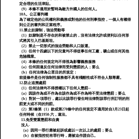
定合理的生活津貼。
（9）本條不適用於暫時為敵方外國人的任何人。
10A。公正審判權
為了確定他的公民權利和義務或對他的任何刑事指控，一個人有權得
到公正的審判和正當程序。
11.禁止奴隸制，強迫勞動等
（1）奴隸制是不存在的和被禁止的，沒有法律允許或便利以任何形
式將其引入巴基斯坦。
（2）禁止一切形式的強迫勞動和人口販運。
（3）任何十四歲以下的兒童均不得從事任何工廠，礦山或任何其他
危險職業。
（4）本條的任何規定均不得視為影響義務服務
（a）任何因違反任何法律而受到懲罰的人；要么
（b）任何法律為公眾目的所規定：
前提條件是任何強制性服務都不具有殘酷性或不符合人類尊嚴。
12.防止追溯處罰
（1）任何法律均不得授權以下任何人懲罰─
（a）因該作為或不作為在該作為或不作為時不受法律懲罰；要么
（b）對於一項罪行，處以比該罪行發生時法律對該罪行所訂明的刑
罰更大或不同的刑罰。
（2）第3條第（1）款或第270條中的任何規定不適用於自3月23日起
任何時候（在1950-六，違法。
13.免受雙重懲罰和自責
沒人-
（a）因同一罪行應被起訴或處以一次以上的處罰；要么
（b）在被指控犯有罪行時，應被迫作證自己。