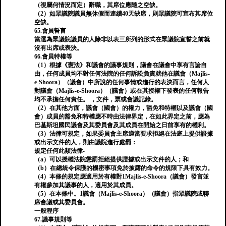
（視屬何情況而定）辭職，其席位應隨之空缺。
（2）如眾議院議員無休假而連續40天缺席，則眾議院可宣布其席位
空缺。
65.會員誓言
當選為眾議院議員的人除非以表三所列的形式在眾議院宣誓之前就
沒有出席或表決。
66.會員特權等
（1）根據《憲法》和議會的議事規則，議會在議會中享有言論自
由，任何成員均不對任何法院的任何訴訟負責就他在議會（Majlis-
e-Shoora）（議會）中所說的任何事情或進行的表決而言，任何人
對議會（Majlis-e-Shoora）（議會）或在其授權下發表的任何報告
均不承擔任何責任。 ，文件，票或會議記錄。
（2）在其他方面，議會（國會）的權力，豁免和特權以及議會（國
會）成員的豁免和特權應不時由法律界定，在如此界定之前，應為
巴基斯坦國民議會及其委員會及其成員在開始之日前享有的權利。
（3）法律可規定，如果委員會主席適當要求拒絕在法庭上提供證據
或出示文件的人，則由議院進行處罰：
規定任何此類法律-
（a）可以授權法院懲罰拒絕提供證據或出示文件的人；和
（b）在總統令保護的機密事項免於披露的命令的規限下具有效力。
（4）本條的規定應適用於有權對1Majlis-e-Shoora（議會）發言並
有權參加其議事的人，適用於其成員。
（5）在本條中。1議會（Majlis-e-Shoora）（議會）指眾議院或聯
席會議或其委員會。
一般程序
67.議事規則等