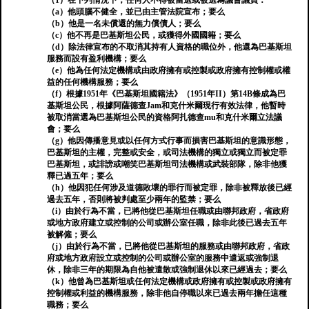
（1）在下列情況下，任何人不得被當選或被選為議會議員：
（a）他頭腦不健全，並已由主管法院宣布；要么
（b）他是一名未償還的無力償債人；要么
（c）他不再是巴基斯坦公民，或獲得外國國籍；要么
（d）除法律宣布的不取消其持有人資格的職位外，他還為巴基斯坦
服務而設有盈利機構；要么
（e）他為任何法定機構或由政府擁有或控製或政府擁有控制權或權
益的任何機構服務；要么
（f）根據1951年《巴基斯坦國籍法》（1951年II）第14B條成為巴
基斯坦公民，根據阿薩德查Jam和克什米爾現行有效法律，他暫時
被取消當選為巴基斯坦公民的資格阿扎德查mu和克什米爾立法議
會；要么
（g）他因傳播意見或以任何方式行事而損害巴基斯坦的意識形態，
巴基斯坦的主權，完整或安全，或司法機構的獨立或獨立而被定罪
巴基斯坦，或誹謗或嘲笑巴基斯坦司法機構或武裝部隊，除非他獲
釋已過五年；要么
（h）他因犯任何涉及道德敗壞的罪行而被定罪，除非被釋放後已經
過去五年，否則將被判處至少兩年的監禁；要么
（i）由於行為不當，已將他從巴基斯坦任職或由聯邦政府，省政府
或地方政府建立或控制的公司或辦公室任職，除非此後已過去五年
被解僱；要么
（j）由於行為不當，已將他從巴基斯坦的服務或由聯邦政府，省政
府或地方政府設立或控制的公司或辦公室的服務中遣返或強制退
休，除非三年的期限為自他被遣散或強制退休以來已經過去；要么
（k）他曾為巴基斯坦或任何法定機構或政府擁有或控製或政府擁有
控制權或利益的機構服務，除非他自停職以來已過去兩年擔任這種
職務；要么