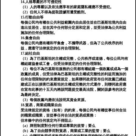
14.人格尊嚴的不可侵犯性
（1）人的尊嚴以及依法應享有的家庭隱私權應不受侵犯。
（2）任何人不得為提取證據而遭受酷刑。
15.行動自由等
每個公民均有權在公共利益範圍內自由居住並在巴基斯坦境內自由
進出並居住，並在其中任何部分定居和定居，並受法律為公共利益
施加的任何合理限制。
16.集會自由
每個公民均應有權和平集會，不攜帶武器，但為了公共秩序的利
益，應遵守法律規定的任何合理限制。
17.結社自由
（1）為了巴基斯坦的主權或完整，公共秩序或道德，每位公民均有
權組建協會或工會，但受法律規定的任何合理限制。
（2）每位不為巴基斯坦服務的公民都有權組建一個政黨或成為一個
政黨的成員，但受法律為巴基斯坦的主權或完整性的利益而施加的
任何合理限制的約束應當規定，如果聯邦政府宣布任何政黨已經組
建或正在以損害巴基斯坦的主權或完整的方式運作，則聯邦政府應
在宣布此事的十五天內將該問題提交最高法院，關於該參考的決定
為最終決定。
（3）每個政黨均應依法說明其資金來源。
18.貿易，商業或職業自由
受法律規定的資格（如有）的約束，每個公民均有權從事任何合法
的職業或職業，並從事任何合法的貿易或業務：
但本條中的任何規定均不得阻止-
（a）牌照制度對任何行業或專業的規管；要么
（b）為了自由競爭而對貿易，商業或工業的監管；要么