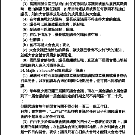
（3）當議長辦公室空缺或由於任何原因缺席議長或無法履行其職責
時，應由副議長擔任議長，如果當時還缺席或因任何原因不能擔任
議長，則由大會議事規則確定的成員應主持大會議。
（4）在考慮免職的決議時，議長或副議長不得主持大會的會議。
（5）議長可以親筆致辭給主席，以辭職。
（6）副議長可以親筆致辭，辭職。
（7）在以下情況下，議長或副議長的職位將空缺：
（a）他辭職；
（b）他不再是大會會員；要么
（c）大會決議已免除他的職務，該決議已發出不少於7天的通知，
並經大會全體會員國多數票通過。
（8）國民議會解散後，議長應繼續任職，直至由下屆國會選出填補
該職位的人進入其職務為止。
54. Majlis-e-Shoora的召集和裁定（議會）
（1）總統可不時召集眾議院或眾議院或眾議院或眾議員或議會聯合
召集開會，以在他認為合適的時間和地點開會，也可提出同樣的建
議。
（2）每年至少應召開三屆國民議會會議，而在一屆會議的上屆會議
到下一屆會議的第一屆會議指定的日期之間不得間隔一百二十天。
：
但國民議會每年的開會時間不得少於一百三十個工作日。
解釋：在本條中，“工作日”包括聯席會議的任何日子和國民議會休
會的不超過兩天的任何時期。
（3）在由不少於國民議會議員總數的四分之一簽署的要求書上，議
長應召集國民議會，在他認為合適的時間和地點，自收到國會之日
起十四日內開會。要求；議長只有在召集大會時才能對大會進行結