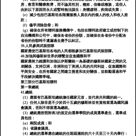
房，教育和醫療救濟，而不論其性別，種姓，信條或種族，這些人
由於以下原因而永久或暫時無法謀生：身體虛弱，疾病或失業；
（e）減少包括巴基斯坦各階層服務人員在內的個人的收入和收入差
距；
（f）儘早消除肋骨；和
（g）確保在所有聯邦服務機構中，包括在聯邦政府建立或控制下的
自治機構和公司中，確保各省份的份額，並確保在各省份中分配各
省份的份額時不遺漏過去應予以糾正。
39.人民參與武裝部隊
國家應使巴基斯坦各地的人民都能參加巴基斯坦武裝部隊。
40.加強與穆斯林世界的聯繫並促進國際和平
國家應努力維護和加強以伊斯蘭統一為基礎的穆斯林國家之間的兄
弟關係，支持亞洲，非洲和拉丁美洲人民的共同利益，促進國際和
平與安全，在所有國家之間建立善意和友好關係，並鼓勵通過和平
手段解決國際爭端。
第三部分巴基斯坦聯邦
第一章總統
41.總統
（1）應當有巴基斯坦總統擔任國家元首，並代表共和國的統一。
（2）任何人除非是不少於四十五歲的穆斯林並有資格當選為國民議
會議員，否則不得當選為總統。
（3）總統應按照附表2的規定由選舉學院的成員選舉產生，選舉成
員包括：
（a）兩院成員；和
（b）省議會議員。
（4）總統的選舉應在總統的任期屆滿前的六十天至三十天內舉行：