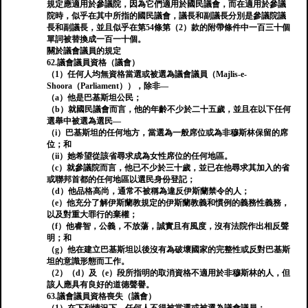
規定應適用於參議院，因為它們適用於國民議會，而在適用於參議
院時，似乎在其中所指的國民議會，議長和副議長分別是參議院議
長和副議長，並且似乎在第54條第（2）款的附帶條件中一百三十個
單詞被替換成一百一十個。
關於議會議員的規定
62.議會議員資格（議會）
（1）任何人均無資格當選或被選為議會議員（Majlis-e-
Shoora（Parliament）），除非—
（a）他是巴基斯坦公民；
（b）就國民議會而言，他的年齡不少於二十五歲，並且在以下任何
選舉中被選為選民—
（i）巴基斯坦的任何地方，當選為一般席位或為非穆斯林保留的席
位；和
（ii）她希望從該省尋求成為女性席位的任何地區。
（c）就參議院而言，他已不少於三十歲，並已在他尋求其加入的省
或聯邦首都的任何地區以選民身份登記；
（d）他品格高尚，通常不被稱為違反伊斯蘭禁令的人；
（e）他充分了解伊斯蘭教規定的伊斯蘭教義和慣例的義務性義務，
以及對重大罪行的棄權；
（f）他睿智，公義，不放蕩，誠實且有風度，沒有法院作出相反聲
明；和
（g）他在建立巴基斯坦以後沒有為破壞國家的完整性或反對巴基斯
坦的意識形態而工作。
（2）（d）及（e）段所指明的取消資格不適用於非穆斯林的人，但
該人應具有良好的道德聲譽。
63.議會議員資格喪失（議會）