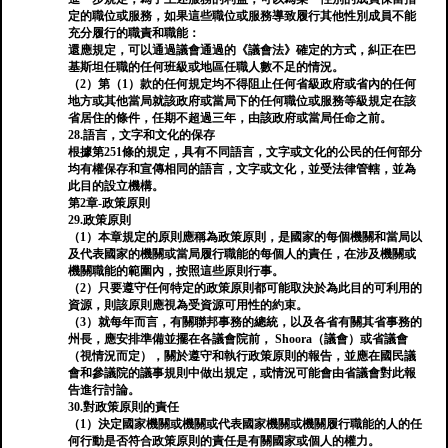
定的職位或服務，如果這些職位或服務導致履行其他性別成員不能
充分履行的職責和職能：
還應規定，可以通過議會通過的《議會法》確定的方式，糾正在巴
基斯坦任職的任何班級或地區任職人數不足的情況。
（2）第（1）款的任何規定均不得阻止任何省級政府或省內的任何
地方或其他當局就該政府或當局下的任何職位或服務等級規定在該
省居住的條件，任期不超過三年，由該政府或當局任命之前。
28.語言，文字和文化的保存
根據第251條的規定，具有不同語言，文字或文化的公民的任何部分
均有權保存和宣傳相同的語言，文字或文化，並受法律管轄，並為
此目的設立機構。
第2章-政策原則
29.政策原則
（1）本章規定的原則應稱為政策原則，是國家的每個機關和當局以
及代表國家的機關或當局履行職能的每個人的責任，在涉及機關或
機關職能的範圍內，按照這些原則行事。
（2）只要遵守任何特定的政策原則都可能取決於為此目的可利用的
資源，則該原則應視為受資源可用性的約束。
（3）就每年而言，有關聯邦事務的總統，以及各省有關其省事務的
州長，應安排準備並擺在各議會院前， Shoora（議會）或省議會
（視情況而定），關於遵守和執行政策原則的報告，並應在國民議
會和參議院的議事規則中做出規定，或情況可能會由省議會對此報
告進行討論。
30.對政策原則的責任
（1）決定國家機關或機關或代表國家機關或機關履行職能的人的任
何行動是否符合政策原則的責任是有關國家或個人的權力。