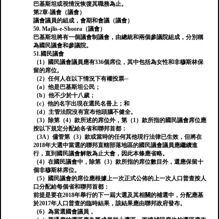
巴基斯坦或視情況恢復其職務為止。
第2章-議會（議會）
議會議員的組成，會期和會議（議會）
50. Majlis-e-Shoora（議會）
巴基斯坦將有一個議會制議會，由總統和兩個參議院組成，分別稱
為國民議會和參議院。
51.國民議會
（1）國民議會議員應有336個席位，其中包括為女性和非穆斯林保
留的席位。
（2）任何人在以下情況下有權投票─
（a）他是巴基斯坦公民；
（b）他不少於十八歲；
（c）他的名字出現在選民名冊上；和
（d）主管法院沒有宣布他頭腦不健全。
（3）除第（4）款所述的席位外，第（1）款所指的國民議會席位應
按以下規定分配給各省和聯邦首都：
（3A）儘管第（3）款或當時的任何其他現行法律已生效，但將在
2018年大選中當選的聯邦直轄部落地區的國民議會議員應繼續進
行，直到國民議會解散為止大會，因此本條應省略。
（4）在國民議會中，除第（3）款所指的席位數目外，還應保留十
個非穆斯林席位。
（5）國民議會的席位應根據上一次正式公佈的上一次人口普查按人
口分配給每個省和聯邦首都：
前提是要在2018年舉行的下一屆大選及其相關的補選中，分配應基
於2017年人口普查的臨時結果，該結果應由聯邦政府發布。
（6）為當選國會議員，