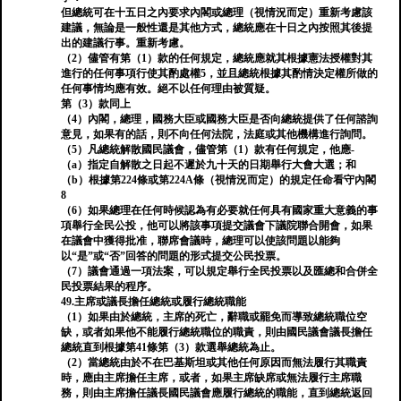
但總統可在十五日之內要求內閣或總理（視情況而定）重新考慮該
建議，無論是一般性還是其他方式，總統應在十日之內按照其後提
出的建議行事。重新考慮。
（2）儘管有第（1）款的任何規定，總統應就其根據憲法授權對其
進行的任何事項行使其酌處權5，並且總統根據其酌情決定權所做的
任何事情均應有效。絕不以任何理由被質疑。
第（3）款同上
（4）內閣，總理，國務大臣或國務大臣是否向總統提供了任何諮詢
意見，如果有的話，則不向任何法院，法庭或其他機構進行詢問。
（5）凡總統解散國民議會，儘管第（1）款有任何規定，他應-
（a）指定自解散之日起不遲於九十天的日期舉行大會大選；和
（b）根據第224條或第224A條（視情況而定）的規定任命看守內閣
8
（6）如果總理在任何時候認為有必要就任何具有國家重大意義的事
項舉行全民公投，他可以將該事項提交議會下議院聯合開會，如果
在議會中獲得批准，聯席會議時，總理可以使該問題以能夠
以“是”或“否”回答的問題的形式提交公民投票。
（7）議會通過一項法案，可以規定舉行全民投票以及匯總和合併全
民投票結果的程序。
49.主席或議長擔任總統或履行總統職能
（1）如果由於總統，主席的死亡，辭職或罷免而導致總統職位空
缺，或者如果他不能履行總統職位的職責，則由國民議會議長擔任
總統直到根據第41條第（3）款選舉總統為止。
（2）當總統由於不在巴基斯坦或其他任何原因而無法履行其職責
時，應由主席擔任主席，或者，如果主席缺席或無法履行主席職
務，則由主席擔任議長國民議會應履行總統的職能，直到總統返回