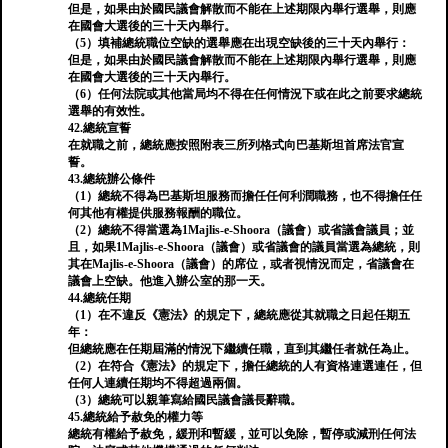
但是，如果由於國民議會解散而不能在上述期限內舉行選舉，則應
在國會大選後的三十天內舉行。
（5）填補總統職位空缺的選舉應在出現空缺後的三十天內舉行：
但是，如果由於國民議會解散而不能在上述期限內舉行選舉，則應
在國會大選後的三十天內舉行。
（6）任何法院或其他當局均不得在任何情況下或在此之前要求總統
選舉的有效性。
42.總統宣誓
在就職之前，總統應按照附表三所列格式向巴基斯坦首席法官宣
誓。
43.總統辦公條件
（1）總統不得為巴基斯坦服務而擔任任何利潤職務，也不得擔任任
何其他有權提供服務報酬的職位。
（2）總統不得當選為1Majlis-e-Shoora（議會）或省議會議員；並
且，如果1Majlis-e-Shoora（議會）或省議會的議員當選為總統，則
其在Majlis-e-Shoora（議會）的席位，或者視情況而定，省議會在
議會上空缺。他進入辦公室的那一天。
44.總統任期
（1）在不違反《憲法》的規定下，總統應從其就職之日起任期五
年：
但總統應在任期屆滿的情況下繼續任職，直到其繼任者就任為止。
（2）在符合《憲法》的規定下，擔任總統的人有資格連選連任，但
任何人連續任期均不得超過兩個。
（3）總統可以親筆寫給國民議會議長辭職。
45.總統給予赦免的權力等
總統有權給予赦免，緩刑和暫緩，並可以免除，暫停或減刑任何法