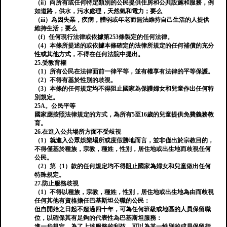
（ii）向所有或任何特定類別的公民提供住房和公共設施和服務，例
如道路，供水，污水處理，天然氣和電力；要么
（iii）為因失業，疾病，體弱或年老而無法維持自己生活的人提供
維持生活；要么
（f）任何現行法律或依據第253條製定的任何法律。
（4）本條所提述的或依據本條確定的法律所規定的任何補償的充分
性或其他方式，不得在任何法院中提出。
25.受教育權
（1）所有公民在法律面前一律平等，並有權享有法律的平等保護。
（2）不得有基於性別的歧視。
（3）本條的任何規定均不得阻止國家為保護婦女和兒童作出任何特
別規定。
25A。公民平等
國家應按照法律規定的方式，為所有5至16歲的兒童提供免費義務教
育。
26.在進入公共場所方面不受歧視
（1）就進入公眾娛樂場所或度假勝地而言，並非僅出於宗教目的，
不得僅基於種族，宗教，種姓，性別，居住地或出生地而歧視任何
公民。
（2）第（1）款的任何規定均不得阻止國家為婦女和兒童做出任何
特殊規定。
27.防止服務歧視
（1）不得以種族，宗教，種姓，性別，居住地或出生地為由而歧視
任何其他有資格擔任巴基斯坦公職的公民：
但自開始之日起不超過四十年，可為任何班級或地區的人員保留職
位，以確保其有足夠的代表性為巴基斯坦服務：
進一步規定，為了上述服務的利益，可以為某一性別的成員保留指