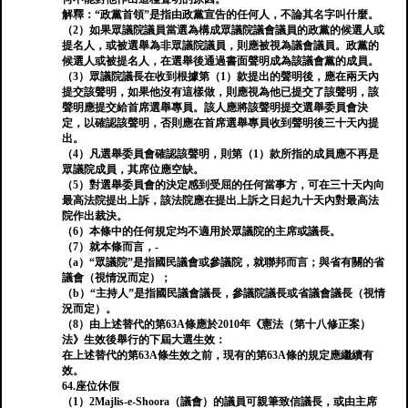
解釋：“政黨首領”是指由政黨宣告的任何人，不論其名字叫什麼。
（2）如果眾議院議員當選為構成眾議院議會議員的政黨的候選人或
提名人，或被選舉為非眾議院議員，則應被視為議會議員。政黨的
候選人或被提名人，在選舉後通過書面聲明成為該議會黨的成員。
（3）眾議院議長在收到根據第（1）款提出的聲明後，應在兩天內
提交該聲明，如果他沒有這樣做，則應視為他已提交了該聲明，該
聲明應提交給首席選舉專員。該人應將該聲明提交選舉委員會決
定，以確認該聲明，否則應在首席選舉專員收到聲明後三十天內提
出。
（4）凡選舉委員會確認該聲明，則第（1）款所指的成員應不再是
眾議院成員，其席位應空缺。
（5）對選舉委員會的決定感到受屈的任何當事方，可在三十天內向
最高法院提出上訴，該法院應在提出上訴之日起九十天內對最高法
院作出裁決。
（6）本條中的任何規定均不適用於眾議院的主席或議長。
（7）就本條而言，-
（a）“眾議院”是指國民議會或參議院，就聯邦而言；與省有關的省
議會（視情況而定）；
（b）“主持人”是指國民議會議長，參議院議長或省議會議長（視情
況而定）。
（8）由上述替代的第63A條應於2010年《憲法（第十八修正案）
法》生效後舉行的下屆大選生效：
在上述替代的第63A條生效之前，現有的第63A條的規定應繼續有
效。
64.座位休假
（1）2Majlis-e-Shoora（議會）的議員可親筆致信議長，或由主席