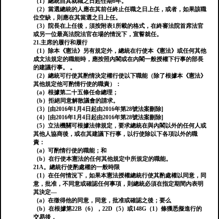
（1）總統自其就職之日起任期6年。
（2）當選總統的人應在其前任終止任職之日上任，或者，如果該職
位空缺，則應在其當選之日上任。
（3）院長在上任後，須按附表1所載的格式，在終審法院首席法官
或另一位最高法院法官在場的情況下，宣誓就任。
21.主席的履行和履行
（1）除本《憲法》另有規定外，總統在行使本《憲法》或任何其他
成文法規定的職能時，應按照內閣或在內閣一般授權下行事的部長
的建議行事。 。
（2）總統可行使其酌情決定權行使以下職能（除了根據本《憲法》
其他規定他可酌情行使的職責）：
（a）根據第二十五條任命總理；
（b）拒絕同意解散議會的請求。
（3）[由2016年1月4日起由2016年第28號法案刪除]
（4）[由2016年1月4日起由2016年第28號法案刪除]
（5）立法機關可根據法律規定，要求總統在與內閣以外的任何人或
其他人協商後，或在其建議下行事，以行使除以下各項以外的職
責：
（a）可酌情行使的職能；和
（b）在行使本憲法的任何其他規定中所規定的職能。
21A。總統行使酌處權的一般時限
（1）在任何情況下，如果本憲法授權總統行使其酌處權以同意，同
意，批准，不同意或確認任何事項，則總統必須在指定期間內表明
其決定—
（a）在徵得他的同意，同意，批准或確認之後；要么
（b）在根據第22B（6），22D（5）或148G（1）條獲悉擬進行的
交易後，