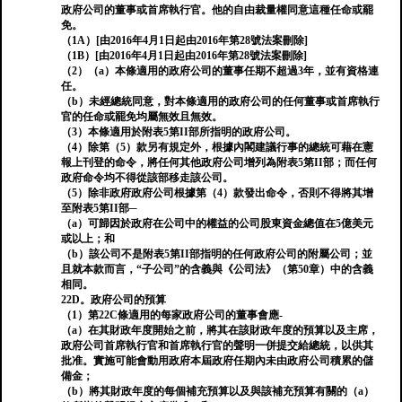
政府公司的董事或首席執行官。他的自由裁量權同意這種任命或罷
免。
（1A）[由2016年4月1日起由2016年第28號法案刪除]
（1B）[由2016年4月1日起由2016年第28號法案刪除]
（2）（a）本條適用的政府公司的董事任期不超過3年，並有資格連
任。
（b）未經總統同意，對本條適用的政府公司的任何董事或首席執行
官的任命或罷免均屬無效且無效。
（3）本條適用於附表5第II部所指明的政府公司。
（4）除第（5）款另有規定外，根據內閣建議行事的總統可藉在憲
報上刊登的命令，將任何其他政府公司增列為附表5第II部；而任何
政府命令均不得從該部移走該公司。
（5）除非政府政府公司根據第（4）款發出命令，否則不得將其增
至附表5第II部─
（a）可歸因於政府在公司中的權益的公司股東資金總值在5億美元
或以上；和
（b）該公司不是附表5第II部指明的任何政府公司的附屬公司；並
且就本款而言，“子公司”的含義與《公司法》（第50章）中的含義
相同。
22D。政府公司的預算
（1）第22C條適用的每家政府公司的董事會應-
（a）在其財政年度開始之前，將其在該財政年度的預算以及主席，
政府公司首席執行官和首席執行官的聲明一併提交給總統，以供其
批准。實施可能會動用政府本屆政府任期內未由政府公司積累的儲
備金；
（b）將其財政年度的每個補充預算以及與該補充預算有關的（a）