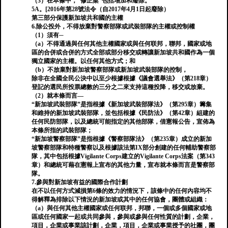
（3）在本條中，“修正案”包括增加和廢除。
5A。[2016年第28號法令（自2017年4月1日起廢除）
第三部分保護新加坡共和國的主權
6.除公投外，不得放棄對警察部隊或武裝部隊的主權或控制權
（1）須有─
（a）不得通過與任何其他主權國家或與任何联邦，聯邦，國家或地
區的合併或合併的方式全部或部分移交或轉讓新加坡共和國作為一個
獨立國家的主權。以任何其他方式；和
（b）不放棄對新加坡警察部隊或新加坡武裝部隊的控制，
除非在全國全民公決中以至少根據根據《議會選舉法》（第218章）
登記的選民所投票總數的三分之二來支持這種投降，移交或放棄。
（2）就本條而言—
“新加坡武裝部隊”是指根據《新加坡武裝部隊法》（第295章）籌集
和維持的新加坡武裝部隊，並包括根據《民防法》（第42章）組建的
任何民防部隊，以及總統可能指定的其他部隊，借憲報公告，宣佈為
本條所指的武裝部隊；
“新加坡警察部隊”是指根據《警察部隊法》（第235章）成立的新加
坡警察部隊和特種警察以及根據該法第IX部分創建的任何輔助警察部
隊，其中包括根據Vigilante Corps建立的Vigilante Corps法案（第343
章）和總統可藉在憲報上宣布的其他力量，宣布就本條而言是警察部
隊。
7.參與對新加坡有益的國際合作計劃
在不以任何方式減損第6條的效力的情況下，該條中的任何內容均不
得解釋為排除以下情況的新加坡或其中的任何協會，團體或組織：
（a）與任何其他主權國家或任何联邦，邦聯，一個或多個國家或地
區或任何國家一起或共同參與，參與或參與任何性質的計劃，企業，
項目，企業或事業該計劃，企業，項目，企業或事業授予的社團，團