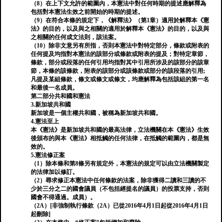
（8）在上下文允許的範圍內，本憲法中對任何時期的提述應解釋為
包括對本憲法生效之前開始的時期的提述。
（9）在符合本條的規定下，《解釋法》（第1章）適用於解釋本《憲
法》的目的，以及與之相關的適用於解釋本《憲法》的目的，以及與
之相關的任何成文法則，該法案。
（10）除非文意另有所指，否則本憲法中對特定部分，條款或附表的
任何提及均指對本憲法的該部分或條款或附表的提及；對特定章節，
條款，部分或段落的任何引用均指對其中引用所涉及的該部分的該章
節，本條的該條款，附表的該部分或該條款或部分的該段落的引用;
凡提及某組條款，條文或條文或條文，均應解釋為包括該組的第一名
和最後一名成員。
第二部分共和國和憲法
3.新加坡共和國
新加坡是一個主權共和國，被稱為新加坡共和國。
4.憲法至上
本《憲法》是新加坡共和國的最高法律，立法機關在本《憲法》生效
後頒布的與本《憲法》相抵觸的任何法律，在抵觸的範圍內，都是無
效的。
5.憲法修正案
（1）除本條和第8條另有規定外，本憲法的規定可以由立法機關製定
的法律加以修訂。
（2）尋求修正本憲法中任何條款的法案，除非獲得二讀和三讀的不
少於三分之二的國會議員（不包括經提名的議員）的投票支持，否則
國會不得通過。成員）。
（2A）[非強制執行條款（2A）已從2016年4月1日起從2016年4月1日
起刪除]