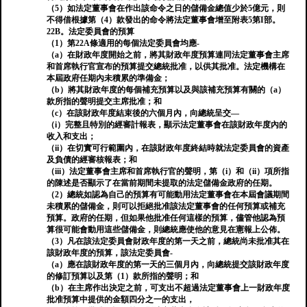
（5）如法定董事會在作出該命令之日的儲備金總值少於5億元，則
不得借根據第（4）款發出的命令將法定董事會增至附表5第I部。
22B。法定委員會的預算
（1）第22A條適用的每個法定委員會均應-
（a）在財政年度開始之前，將其財政年度預算連同法定董事會主席
和首席執行官宣布的預算提交總統批准，以供其批准。法定機構在
本屆政府任期內未積累的準備金；
（b）將其財政年度的每個補充預算以及與該補充預算有關的（a）
款所指的聲明提交主席批准；和
（c）在該財政年度結束後的六個月內，向總統呈交—
（i）完整且特別的經審計報表，顯示法定董事會在該財政年度內的
收入和支出；
（ii）在切實可行範圍內，在該財政年度終結時就法定委員會的資產
及負債的經審核報表；和
（iii）法定董事會主席和首席執行官的聲明，第（i）和（ii）項所指
的陳述是否顯示了在當前期間未提取的法定儲備金政府的任期。
（2）總統如認為自己的預算有可能動用法定董事會在本屆會議期間
未積累的儲備金，則可以拒絕批准該法定董事會的任何預算或補充
預算。政府的任期，但如果他批准任何這樣的預算，儘管他認為預
算很可能會動用這些儲備金，則總統應使他的意見在憲報上公佈。
（3）凡在該法定委員會財政年度的第一天之前，總統尚未批准其在
該財政年度的預算，該法定委員會-
（a）應在該財政年度的第一天的三個月內，向總統提交該財政年度
的修訂預算以及第（1）款所指的聲明；和
（b）在主席作出決定之前，可支出不超過法定董事會上一財政年度
批准預算中提供的金額四分之一的支出，