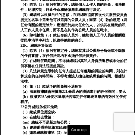
（4）除第（5）款另有規定外，總統個人工作人員的任命，服務條
件，紀律控制，終止任命和解僱應由總統自行決定。
（5）總統可以根據自己的意願，在與總理協商後從公共服務委員會
提交的名單中選出他可以選擇的公職人員；而第（4）款的規定（與
任命有關的規定除外）應適用於如此任命的人，以供其在總統的私
人工作人員中任職，而不是在其作為公職人員的任職中。
（6）除根據第（5）款任命的人員外，總統個人工作人員的報酬應
從民事清單中列支，以維持總統的身分。
22K。總統免於訴訟
（1）除第（4）款另有規定外，總統就其以公職身份所做或不願做
的任何事情，在任何法院均不承擔任何法律責任。
（2）在總統任職期間，不得就總統以其私人身份所進行或未做的任
何事情在任何法院提起訴訟。
（3）凡法律規定限制向任何人提起任何種類的訴訟的時間，則在計
算規定的任何時間時，不得考慮該人擔任總統職務的時間。根據該
法律。
（4）第（1）款賦予的豁免權不適用於-
（a）法庭根據國會根據第22L條通過的決議進行的任何詢問；要么
（b）根據第93A條要求選舉法官確定任何總統選舉的有效性的任何
程序。
22公升 總統休假和免職
（1）總統職位應空缺-
（a）在總統去世後；
（aa）總統不再是新加坡公民；
（b）總統辭職時親筆寫給總理的信；
Go to top
（c）如果總統根據第（3）至（7）條免職；