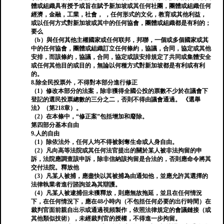
體或組織具有授予或旨在賦予新加坡或其任何社團，團體或組織任何
經濟，金融，工業，社會， ，任何形式的文化，教育或其他利益，
或以任何方式對新加坡或其中的任何協會，團體或組織都是有利的；
要么
（b）與任何其他主權國家或任何联邦，邦聯，一個或多個國家或其
中的任何協會，團體或組織訂立任何條約，協議，合同，協定或其他
安排，而該條約，協議，合同，協定或該安排規定了共同或集體安全
或任何其他目的或目的，無論以何種方式對新加坡都是有利或有利
的。
8.除全民投票外，不得對本部分進行修正
（1）修改本部分的法案，除非獲得全國公投的票數不少於在議會下
登記的選民投票總數的三分之二，否則不得由議會通過。 《選舉
法》（第218章）。
（2）在本條中，“修正案”包括增加和廢除。
第四部分基本自由
9.人的自由
（1）除依法外，任何人均不得被剝奪生命或人身自由。
（2）凡向高等法院或其任何法官提出的關於某人被非法拘留的申
訴，法院應調查該申訴，除非信納該拘留是合法的，否則應命令將其
交付法院。釋放他
（3）凡某人被捕，應盡快以其被捕為由通知他，並應允許其選擇的
法律執業者進行諮詢並為其辯護。
（4）凡某人被逮捕但未獲釋放，則應無故拖延，並且在任何情況
下，在任何情況下，應在48小時內（不包括任何必要的出行時間）在
裁判官面前親自出示或通過視頻製作，依照法律規定的會議鏈接（或
其他類似技術），未經裁判官的授權，不得進一步拘留。