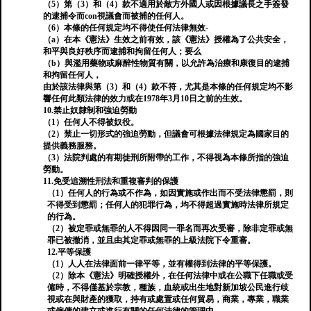
（5）第（3）和（4）款不適用於敵方外國人或因根據議長之手簽發
的逮捕令而con視議會而被捕的任何人。
（6）本條的任何規定均不得使任何法律無效-
（a）在本《憲法》生效之前有效，該《憲法》授權為了公共安全，
和平與良好秩序而逮捕和拘留任何人；要么
（b）與濫用藥物或麻醉性物質有關，以允許為治療和康復目的逮捕
和拘留任何人，
由於該法律與第（3）和（4）款不符，尤其是本條的任何規定均不影
響任何此類法律的效力或在1978年3月10日之前的生效。
10.禁止奴隸制和強迫勞動
（1）任何人不得被奴役。
（2）禁止一切形式的強迫勞動，但議會可根據法律規定為國家目的
提供義務服務。
（3）法院判處的有期徒刑所附帶的工作，不得視為本條所指的強迫
勞動。
11.免受追溯性刑法和重複審判的保護
（1）任何人的行為或不作為，如因實施或作出而不受法律懲罰，則
不得受到懲罰；任何人的犯罪行為，均不得超過實施時法律所規定
的行為。
（2）被定罪或無罪的人不得因同一罪名而再次受審，除非定罪或無
罪已被撤消，並且由其定罪或無罪的上級法院下令重審。
12.平等保護
（1）人人在法律面前一律平等，並有權得到法律的平等保護。
（2）除本《憲法》明確授權外，在任何法律中或在公職下任職或受
僱時，不得僅基於宗教，種族，血統或出生地對新加坡公民進行歧
視或在與財產的獲取，持有或處置或任何貿易，商業，專業，職業