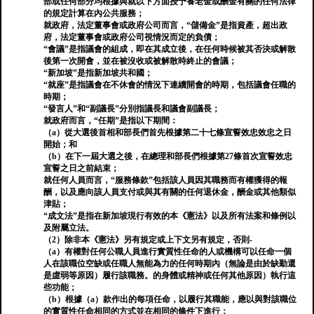
部或任何部分均根據與就以下方面授予養老金或酬金有關的任何法律
的規定計算在內公共服務；
就政府，法定董事會或政府公司而言，“儲備金”是指資產，超出政
府，法定董事會或政府公司視情況而定的負債；
“會議”是指議會的組成，即在其成立後，在任何時候被其否決或解散
後第一次開會，並在被沒收或被解散時終止的會議；
“新加坡”是指新加坡共和國；
“就座”是指議會在不休會的情況下連續開會的時期，包括議會任職的
時期；
“發言人”和“副議長”分別指議長和議會副議長；
就政府而言，“任期”是指以下期間：
（a）從大選後首相和部長們首先根據第二十七條宣誓效忠效忠之日
開始；和
（b）在下一屆大選之後，在總理和部長們根據第27條首次宣誓效忠
宣誓之日之前結束；
就任何人員而言，“服務條款”包括該人員因其職務而有權獲得的報
酬，以及應向該人員支付或與其有關的任何退休金，酬金或其他類似
津貼；
“成文法”是指在新加坡現行有效的本《憲法》以及所有法案和條例以
及附屬立法。
（2）除非本《憲法》另有規定或上下文另有規定，否則-
（a）有權對任何公職人員進行實質性任命的人或機構可以任命一個
人在該職位空缺或任職人無能為力的任何時期內（無論是由於缺勤還
是虛弱等原因）履行該職務。的身體或精神或任何其他原因）執行這
些功能；
（b）根據（a）款作出的每項任命，以履行其職能，應以與對該職位
的實質性任命相同的方式並在相同的條件下進行；