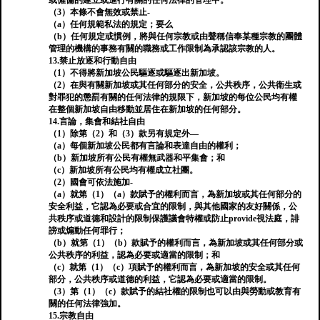
或僱傭的建立或進行有關的任何法律的管理中。
（3）本條不會無效或禁止-
（a）任何規範私法的規定；要么
（b）任何規定或慣例，將與任何宗教或由聲稱信奉某種宗教的團體
管理的機構的事務有關的職務或工作限制為承認該宗教的人。
13.禁止放逐和行動自由
（1）不得將新加坡公民驅逐或驅逐出新加坡。
（2）在與有關新加坡或其任何部分的安全，公共秩序，公共衛生或
對罪犯的懲罰有關的任何法律的規限下，新加坡的每位公民均有權
在整個新加坡自由移動並居住在新加坡的任何部分。
14.言論，集會和結社自由
（1）除第（2）和（3）款另有規定外—
（a）每個新加坡公民都有言論和表達自由的權利；
（b）新加坡所有公民有權無武器和平集會；和
（c）新加坡所有公民均有權成立社團。
（2）國會可依法施加-
（a）就第（1）（a）款賦予的權利而言，為新加坡或其任何部分的
安全利益，它認為必要或合宜的限制，與其他國家的友好關係，公
共秩序或道德和設計的限制保護議會特權或防止provide視法庭，誹
謗或煽動任何罪行；
（b）就第（1）（b）款賦予的權利而言，為新加坡或其任何部分或
公共秩序的利益，認為必要或適當的限制；和
（c）就第（1）（c）項賦予的權利而言，為新加坡的安全或其任何
部分，公共秩序或道德的利益，它認為必要或適當的限制。
（3）第（1）（c）款賦予的結社權的限制也可以由與勞動或教育有
關的任何法律強加。
15.宗教自由