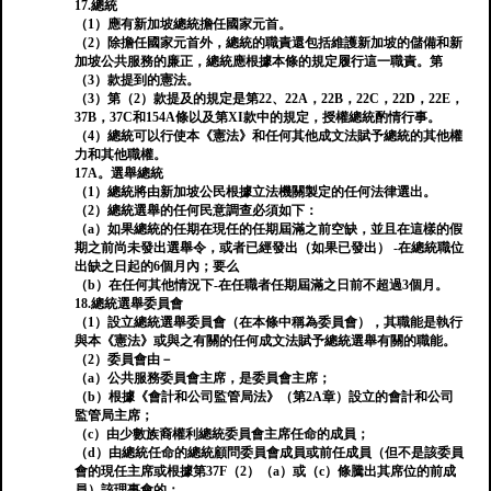
17.總統
（1）應有新加坡總統擔任國家元首。
（2）除擔任國家元首外，總統的職責還包括維護新加坡的儲備和新
加坡公共服務的廉正，總統應根據本條的規定履行這一職責。第
（3）款提到的憲法。
（3）第（2）款提及的規定是第22、22A，22B，22C，22D，22E，
37B，37C和154A條以及第XI款中的規定，授權總統酌情行事。
（4）總統可以行使本《憲法》和任何其他成文法賦予總統的其他權
力和其他職權。
17A。選舉總統
（1）總統將由新加坡公民根據立法機關製定的任何法律選出。
（2）總統選舉的任何民意調查必須如下：
（a）如果總統的任期在現任的任期屆滿之前空缺，並且在這樣的假
期之前尚未發出選舉令，或者已經發出（如果已發出） -在總統職位
出缺之日起的6個月內；要么
（b）在任何其他情況下-在任職者任期屆滿之日前不超過3個月。
18.總統選舉委員會
（1）設立總統選舉委員會（在本條中稱為委員會），其職能是執行
與本《憲法》或與之有關的任何成文法賦予總統選舉有關的職能。
（2）委員會由－
（a）公共服務委員會主席，是委員會主席；
（b）根據《會計和公司監管局法》（第2A章）設立的會計和公司
監管局主席；
（c）由少數族裔權利總統委員會主席任命的成員；
（d）由總統任命的總統顧問委員會成員或前任成員（但不是該委員
會的現任主席或根據第37F（2）（a）或（c）條騰出其席位的前成
員）該理事會的；