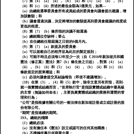
（7）第（4）（a）（ii），（b）（ii）和（5）（a）（ii），（b）
（ii）和（c）（ii）所述的最低金額為5億美元，如果—
（a）由總統選舉委員會所有成員組成的委員會向議會提出建議，增
加該數額；和
（b）議會通過決議，決定將增加的數額提高到委員會建議的程度或
更低的程度。
（8）第（7）（b）條所指的決議不能通過-
（a）總統職位空缺時；要么
（b）在任總統任期屆滿之日前的6個月內。
（9）第（7）（a）款提及的委員會-
（a）可以規範自己的程序並為此目的製定規則；
（b）可能不時且必須每12年至少一次（自《 2016年新加坡共和國
憲法（修正案）憲法》第7（b）條生效之日起），對第（4）（a）
（ii），（b）（ii）和（5）（a）（ii），（b）（ii）和（c）（ii）
條款規定的股東權益；和
（c）必須向議會提交其結論報告（即使不建議增加）。
（10）在第（3），（4）和（5）款中，除非文意另有所指，否則-
就一個實體或組織而言，“首席執行官”是指該實體或組織中最高級
的主管（無論如何命名），主要負責實體或組織的業務和運營的管
理和行為；
“公司”是指根據有關公司的一般法律在新加坡註冊成立或註冊的股
份有限公司。
“期間”是指連續的期間。
19A。總統的殘障
（1）總統必須-
（a）沒有擔任本《憲法》設立或認可的任何其他職務；
（b）不積極從事任何商業企業；