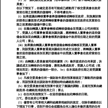
（c）另一個此類法定委員會（在本條和第（10）款中稱為受讓人委
員會），
在以下情況下，在確定是否有可能或已經動用了移交委員會在政府
當前任期之前積累的儲備時，不得考慮在內—
（i）如果提議由轉移董事會將儲備轉移或轉移至政府，則負責財務
的部長以書面形式承諾將轉移董事會的儲備添加至政府在其當前任
期之前累積的儲備中辦公室;
（ii）在擬由轉讓人董事會轉移或轉移儲備金至受讓人公司的情況
下，受讓人公司董事會通過決議決議，應將轉移人董事會的這些儲
備金添加至由轉讓人董事會積累的儲備金中政府現任期之前的受讓
人公司；要么
（iii）如果擬由轉讓人董事會將儲備金轉移或轉移至受讓人董事
會，則該受讓人董事會通過決議或任何成文法規定，將轉讓人董事
會的這些儲備金添加至累計儲備金中由受讓人董事會在政府當前任
期之前。
（10）由轉讓人委員會連同或根據第（9）條所提述的任何承諾，決
議或成文法轉移的任何儲備，應視為構成政府，受讓人公司或（視
情況而定）積累的儲備的一部分。 be）在本屆政府任期之前受讓董
事會如下：
（a）凡移交委員會任何一個財政年度的預算都規定了擬動用的儲備
金，而該預算是在該財政年度開始時由總統批准的；
（b）移交委員會的補充預算中規定了擬議的調動，且補充預算由總
統批准-在總統批准該批准之日；要么
（c）在任何其他情況下—在這些儲備金如此轉移的日期。
22℃。委任政府公司董事
（1）儘管有公司章程大綱和組織章程細則的規定，但除非總裁在以
下情況下行事，否則不得任命或罷免任何人擔任本條所適用的任何