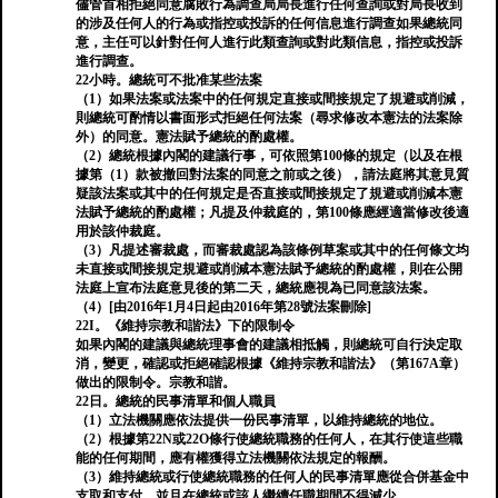
儘管首相拒絕同意腐敗行為調查局局長進行任何查詢或對局長收到
的涉及任何人的行為或指控或投訴的任何信息進行調查如果總統同
意，主任可以針對任何人進行此類查詢或對此類信息，指控或投訴
進行調查。
22小時。總統可不批准某些法案
（1）如果法案或法案中的任何規定直接或間接規定了規避或削減，
則總統可酌情以書面形式拒絕任何法案（尋求修改本憲法的法案除
外）的同意。憲法賦予總統的酌處權。
（2）總統根據內閣的建議行事，可依照第100條的規定（以及在根
據第（1）款被撤回對法案的同意之前或之後），請法庭將其意見質
疑該法案或其中的任何規定是否直接或間接規定了規避或削減本憲
法賦予總統的酌處權；凡提及仲裁庭的，第100條應經適當修改後適
用於該仲裁庭。
（3）凡提述審裁處，而審裁處認為該條例草案或其中的任何條文均
未直接或間接規定規避或削減本憲法賦予總統的酌處權，則在公開
法庭上宣布法庭意見後的第二天，總統應視為已同意該法案。
（4）[由2016年1月4日起由2016年第28號法案刪除]
22I。《維持宗教和諧法》下的限制令
如果內閣的建議與總統理事會的建議相抵觸，則總統可自行決定取
消，變更，確認或拒絕確認根據《維持宗教和諧法》（第167A章）
做出的限制令。宗教和諧。
22日。總統的民事清單和個人職員
（1）立法機關應依法提供一份民事清單，以維持總統的地位。
（2）根據第22N或22O條行使總統職務的任何人，在其行使這些職
能的任何期間，應有權獲得立法機關依法規定的報酬。
（3）維持總統或行使總統職務的任何人的民事清單應從合併基金中
支取和支付，並且在總統或該人繼續任職期間不得減少。