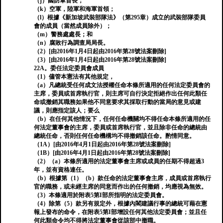
（j）國防軍首長；
（k）空軍，陸軍和海軍首領；
（l）根據《新加坡武裝部隊法》（第295章）成立的武裝部隊委員
會的成員（當然成員除外）；
（m）警務處處長；和
（n）腐敗行為調查局局長。
（2）[由2016年1月4日起由2016年第28號法案刪除]
（3）[由2016年1月4日起由2016年第28號法案刪除]
22A。委任法定委員會成員
（1）儘管本憲法有其他規定，
（a）凡總統受任何成文法授權任命本條所適用的任何法定委員會的
主席，委員或首席執行官，則主席可自行決定拒絕作出任何此類任
命或撤銷其職務如果他不同意要求其採取行動的當局的意見或建
議，則應指定該人；要么
（b）在任何其他情況下，任何任命機關均不得任命本條所適用的任
何法定董事會的主席，委員或首席執行官，並且除非任命的總統由
總統任命，否則任何任命機構均不得撤銷該任命。酌情同意。
（1A）[由2016年4月1日起由2016年第28號法案刪除]
（1B）[由2016年4月1日起由2016年第28號法案刪除]
（2）（a）本條所適用的法定董事會主席或成員的任期不得超過3
年，並有資格連任。
（b）根據第（1）（b）款任命的法定董事會主席，成員或首席執行
官的職務，或未經主席的同意而作出的任何撤銷，均應視為無效。
（3）本條適用於附表5第I部所指明的法定委員會。
（4）除第（5）款另有規定外，根據內閣建議行事的總統可藉在憲
報上發布的命令，在附表5第I部增設任何其他法定委員會；並且任
何此類命令均不得將法定董事會從該部中撤職。