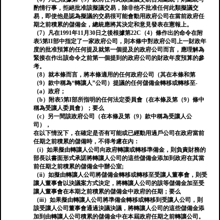
酌情行事，拒絕批准該擬議交易，除非他不批准任何此類擬議交
易，即使他是認為擬議的交易很可能會動用政府公司在當前政府任
期之前積累的儲備金，總統應將其決定和意見發表在憲報上。
（7）凡在1991年11月30日之後根據第22C（4）條作出的命令在附
表5第II部中指定了一家政府公司，則本條中對政府公司上一財政年
度的批准預算的任何提及就第一個提及的政府公司而言，應理解為
緊接在作出該命令之前第一個提到的政府公司的財政年度預算的參
考。
（8）就本條而言，將本條適用的任何政府公司（其在本條和第
（9）款中稱為“轉讓人”公司）提議的任何儲備金轉移或轉移至-
（a）政府；
（b）附表5第I部所指明的任何法定委員會（在本條及第（9）條中
稱為受讓人委員會）；要么
（c）另一間該政府公司（在本條及第（9）款中稱為受讓人公
司），
在以下情況下，在確定是否有可能或已經動用過戶公司在政府當前
任期之前積累的儲備時，不得考慮在內：
（i）如果擬由轉讓人公司向政府轉讓或轉移準備金，則負責財務的
部長以書面形式承諾將轉讓人公司的這些儲備金添加到政府在其當
前任期之前積累的儲備金中辦公室;
（ii）如擬由轉讓人公司將儲備金轉移或轉移至受讓人董事會，則受
讓人董事會以決議案方式決定，將轉讓人公司的該等儲備金加至受
讓人董事會在本期之前積累的儲備金中政府的任期；要么
（iii）如果擬由轉讓人公司將準備金轉移或轉移到受讓人公司，則
該受讓人公司董事會通過決議決議，將轉讓人公司的這些儲備金添
加到由轉讓人公司積累的儲備金中在本屆政府任期之前轉讓公司。