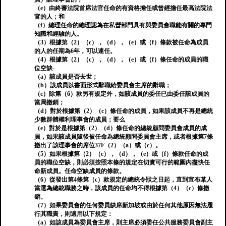
（e）由終審法院首席法官任命的有資格擔任或曾經擔任最高法院法
官的人；和
（f）總理任命的總理認為在私營部門具有與委員會職能有關的專門
知識和經驗的人。
（3）根據第（2）（c），（d），（e）或（f）條款被任命為成員
的人的任期為6年，可以連任。
（4）根據第（2）（c），（d），（e）或（f）條任命的成員的職
位空缺-
（a）該成員是否去世；
（b）該成員以書面形式辭職給委員會主席的辭職；
（c）除第（6）款另有規定外，如該成員的委任已由委任該成員的
當局撤銷；
（d）對於根據第（2）（c）條任命的成員，如果該成員不再是總統
少數群體權利理事會的成員；要么
（e）對於是根據第（2）（d）條任命的總統顧問委員會成員的成
員，如果該成員隨後被任命為總統顧問委員會主席，或者根據第7條
撤出了該理事會的席位37F（2）（a）或（c）。
（5）如果根據第（2）（c），（d），（e）或（f）條款任命的成
員的職位空缺，則必須按照本條的規定在切實可行的範圍內盡快任
命新成員。任命空缺成員的條款。
（6）從發出第4條第（c）款規定的總統令狀之日起，直到宣布某人
當選為總統職務之時，該成員的任命均不得根據第（4）（c）條撤
銷。
（7）如果委員會的任何委員缺席新加坡或由於任何其他原因無法履
行其職責，則適用以下規定：
（a）如該成員為委員會主席，則主席必須委任公共服務委員會副主