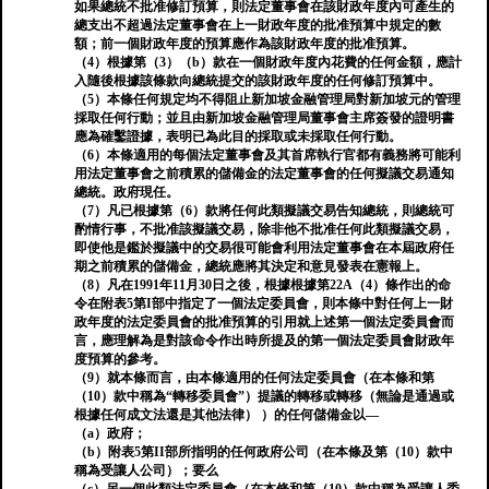
如果總統不批准修訂預算，則法定董事會在該財政年度內可產生的
總支出不超過法定董事會在上一財政年度的批准預算中規定的數
額；前一個財政年度的預算應作為該財政年度的批准預算。
（4）根據第（3）（b）款在一個財政年度內花費的任何金額，應計
入隨後根據該條款向總統提交的該財政年度的任何修訂預算中。
（5）本條任何規定均不得阻止新加坡金融管理局對新加坡元的管理
採取任何行動；並且由新加坡金融管理局董事會主席簽發的證明書
應為確鑿證據，表明已為此目的採取或未採取任何行動。
（6）本條適用的每個法定董事會及其首席執行官都有義務將可能利
用法定董事會之前積累的儲備金的法定董事會的任何擬議交易通知
總統。政府現任。
（7）凡已根據第（6）款將任何此類擬議交易告知總統，則總統可
酌情行事，不批准該擬議交易，除非他不批准任何此類擬議交易，
即使他是鑑於擬議中的交易很可能會利用法定董事會在本屆政府任
期之前積累的儲備金，總統應將其決定和意見發表在憲報上。
（8）凡在1991年11月30日之後，根據根據第22A（4）條作出的命
令在附表5第I部中指定了一個法定委員會，則本條中對任何上一財
政年度的法定委員會的批准預算的引用就上述第一個法定委員會而
言，應理解為是對該命令作出時所提及的第一個法定委員會財政年
度預算的參考。
（9）就本條而言，由本條適用的任何法定委員會（在本條和第
（10）款中稱為“轉移委員會”）提議的轉移或轉移（無論是通過或
根據任何成文法還是其他法律） ）的任何儲備金以—
（a）政府；
（b）附表5第II部所指明的任何政府公司（在本條及第（10）款中
稱為受讓人公司）；要么