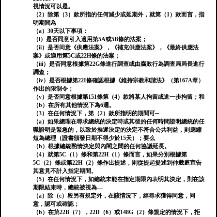
視情況可以是。
（2）除第（3）款所指的任何減少或延期外，就第（1）款而言，指
明期間為─
（a）30天以下事項：
（i）是否同意引入適用第5A或5B條的法案；
（ii）是否同意《供應法案》，《補充供應法案》，《最終供應法
案》或適用第5C或22H條的法案；
（iii）是否同意根據第22G條進行調查或由腐敗行為調查局局長進行
調查；
（iv）是否根據第22I條確認根據《維持宗教和諧法》（第167A章）
作出的限制令；
（v）是否同意根據第151條第（4）款將某人拘留或進一步拘留；和
（b）在所有其他情況下為6週。
（3）在任何情況下，第（2）款所指明的期間可─
（a）如果總理在尋求總統的決定時或其後的任何時間證明總統的任
職證明是緊急的，以致於推遲決定的決定不符合公共利益，則應縮
短為總理（證書頒發日期不得少於15天）；要么
（b）根據總統酌情決定與內閣之間的任何協議延長。
（4）就第5C（1）條和第22H（1）條而言，如果分別根據第
5C（2）條或第22H（2）條作出提述，則從提起提述到仲裁庭宣告
其意見不計入指定期間。
（5）在任何情況下，如總統未能在指定期限內表明其決定，則在該
期限結束時，總統被視為—
（a）除（c）段另有規定外，在該情況下，經尋求獲得同意，同
意，認可或確認；
（b）在第22B（7），22D（6）或148G（2）條規定的情況下，拒