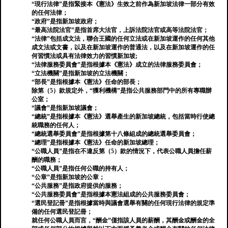
“現行法律”是指緊接本《憲法》生效之前作為新加坡法律一部分有效
的任何法律；
“政府”是指新加坡政府；
“最高法院法官”是指首席大法官，上訴法院法官或高等法院法官；
“法律”包括成文法，聯合王國的任何立法或在新加坡運作的任何其他
成文法或文書，以及在新加坡運作的普通法，以及在新加坡運作的任
何習慣法或具有法律效力的習慣新加坡;
“法律服務委員會”是指根據本《憲法》成立的法律服務委員會；
“立法機關”是指新加坡的立法機關；
“部長”是指根據本《憲法》任命的部長；
除第（5）款規定外，“獲利機構”是指公共服務部門中的所有專職辦
公室；
“議會”是指新加坡議會；
“總統”是指根據本《憲法》選舉產生的新加坡總統，包括當時行使總
統職務的任何人；
“總統選舉委員會”是指根據第十八條組成的總統選舉委員會；
“總理”是指根據本《憲法》任命的新加坡總理；
“公職人員”是指在不違反第（5）款的情況下，代表公職人員擔任薪
酬的職務；
“公職人員”是指任何公職的持有人；
“公章”是指新加坡的公章；
“公共服務”是指政府提供的服務；
“公共服務委員會”是指根據本憲法組成的公共服務委員會；
“選民登記冊”是指根據當時與議會選舉有關的任何現行法律的規定準
備的任何選民登記冊；
就任何公職人員而言，“酬金”僅指該人員的薪酬，其酬金或酬金的全