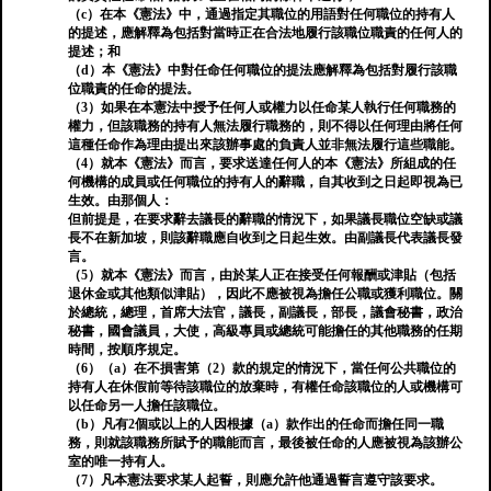
（c）在本《憲法》中，通過指定其職位的用語對任何職位的持有人
的提述，應解釋為包括對當時正在合法地履行該職位職責的任何人的
提述；和
（d）本《憲法》中對任命任何職位的提法應解釋為包括對履行該職
位職責的任命的提法。
（3）如果在本憲法中授予任何人或權力以任命某人執行任何職務的
權力，但該職務的持有人無法履行職務的，則不得以任何理由將任何
這種任命作為理由提出來該辦事處的負責人並非無法履行這些職能。
（4）就本《憲法》而言，要求送達任何人的本《憲法》所組成的任
何機構的成員或任何職位的持有人的辭職，自其收到之日起即視為已
生效。由那個人：
但前提是，在要求辭去議長的辭職的情況下，如果議長職位空缺或議
長不在新加坡，則該辭職應自收到之日起生效。由副議長代表議長發
言。
（5）就本《憲法》而言，由於某人正在接受任何報酬或津貼（包括
退休金或其他類似津貼），因此不應被視為擔任公職或獲利職位。關
於總統，總理，首席大法官，議長，副議長，部長，議會秘書，政治
秘書，國會議員，大使，高級專員或總統可能擔任的其他職務的任期
時間，按順序規定。
（6）（a）在不損害第（2）款的規定的情況下，當任何公共職位的
持有人在休假前等待該職位的放棄時，有權任命該職位的人或機構可
以任命另一人擔任該職位。
（b）凡有2個或以上的人因根據（a）款作出的任命而擔任同一職
務，則就該職務所賦予的職能而言，最後被任命的人應被視為該辦公
室的唯一持有人。
（7）凡本憲法要求某人起誓，則應允許他通過誓言遵守該要求。