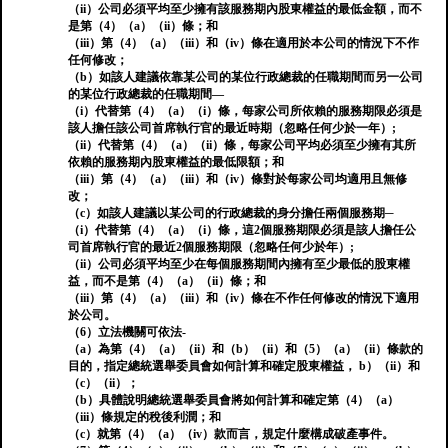
（ii）公司必須平均至少擁有該服務期內股東權益的最低金額，而不
是第（4）（a）（ii）條；和
（iii）第（4）（a）（iii）和（iv）條在適用於本公司的情況下不作
任何修改；
（b）如該人建議依靠某公司的某位行政總裁的任職期間而另一公司
的某位行政總裁的任職期間—
（i）代替第（4）（a）（i）條，每家公司所依賴的服務期限必須是
該人擔任該公司首席執行官的最近時期（忽略任何少於一年）;
（ii）代替第（4）（a）（ii）條，每家公司平均必須至少擁有其所
依賴的服務期內股東權益的最低限額；和
（iii）第（4）（a）（iii）和（iv）條對於每家公司均適用且無修
改；
（c）如該人建議以某公司的行政總裁的身分擔任兩個服務期─
（i）代替第（4）（a）（i）條，這2個服務期限必須是該人擔任公
司首席執行官的最近2個服務期限（忽略任何少於年）;
（ii）公司必須平均至少在每個服務期間內擁有至少最低的股東權
益，而不是第（4）（a）（ii）條；和
（iii）第（4）（a）（iii）和（iv）條在不作任何修改的情況下適用
於公司。
（6）立法機關可依法-
（a）為第（4）（a）（ii）和（b）（ii）和（5）（a）（ii）條款的
目的，指定總統選舉委員會如何計算和確定股東權益， b）（ii）和
（c）（ii）；
（b）具體說明總統選舉委員會將如何計算和確定第（4）（a）
（iii）條規定的稅後利潤；和
（c）就第（4）（a）（iv）款而言，規定什麼構成破產事件。