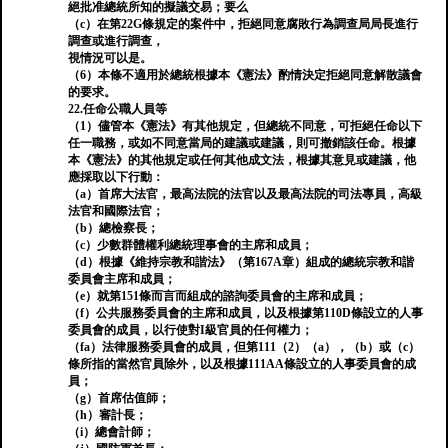
絕批准總統所知的擬議交易；要么
（c）在第22G條規定的案件中，拒絕同意腐敗行為調查局局長進行
調查或進行調查，
視情況可以是。
（6）本條不適用於總統根據本《憲法》酌情決定拒絕同意解散議會
的要求。
22.任命公職人員等
（1）儘管本《憲法》有其他規定，但總統不同意，可拒絕任命以下
任一職務，或如不同意當局的建議或建議，則可撤銷該任命。根據
本《憲法》的其他規定或任何其他成文法，根據其意見或建議，他
應採取以下行動：
（a）首席大法官，最高法院的法官以及最高法院的司法專員，高級
法官和國際法官；
（b）總檢察長；
（c）少數群體權利總統理事會的主席和成員；
（d）根據《維持宗教和諧法》（第167A章）組成的總統宗教和諧
委員會主席和成員；
（e）就第151條而言而組成的諮詢委員會的主席和成員；
（f）公共服務委員會的主席和成員，以及根據第110D條設立的人事
委員會的成員，以行使對I級官員的任何權力；
（fa）法律服務委員會的成員，但第111（2）（a），（b）或（c）
條所指的當然官員除外，以及根據111AA條設立的人事委員會的成
員；
（g）首席估值師；
（h）審計長；
（i）總會計師；