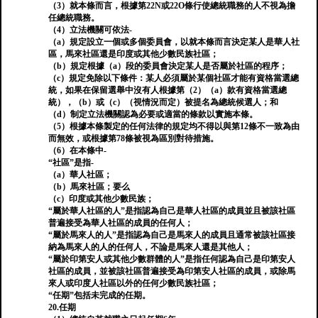
（3）就本條而言，根據第22N或22O條行使總統職務的人不視為擔
任總統職務。
（4）立法機關可依法-
（a）規定設立一個或多個委員會，以就本條而言決定某人是華人社
區，馬來社區還是印度或其他少數民族社區；
（b）規定根據（a）段的委員會決定某人是否屬於社區的程序；
（c）規定免除以下條件：某人必須屬於某個社區才能有資格當選總
統，如果在保留選舉中沒有人根據第（2）（a）款有資格當選總
統），（b）或（c）（視情況而定）被提名為總統候選人；和
（d）制定立法機關認為必要或適當的條款以實施本條。
（5）根據本條製定的任何法律的規定均不得以與第12條不一致為由
而無效，或根據第78條被視為區別對待措施。
（6）在本條中-
“社區”是指-
（a）華人社區；
（b）馬來社區；要么
（c）印度或其他少數民族；
“屬於華人社區的人”是指認為自己是華人社區的成員並且被該社區
普遍接受為華人社區的成員的任何人；
“屬於馬來人的人”是指認為自己是馬來人的成員且通常被該社區接
納為馬來人的人的任何人，不論是馬來人還是其他人；
“屬於印第安人或其他少數群體的人”是指任何認為自己是印第安人
社區的成員，並被該社區普遍接受為印第安人社區的成員，或除馬
來人或印度人社區以外的任何少數民族社區；
“任期”包括未完成的任期。
20.任期