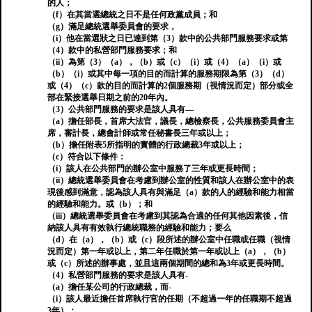
的人；
（f）在其當選總統之日不是任何政黨成員；和
（g）滿足總統選舉委員會的要求，
（i）他在當選狀之日已達到第（3）款中的公共部門服務要求或第
（4）款中的私營部門服務要求；和
（ii）為第（3）（a），（b）或（c）（i）或（4）（a）（i）或
（b）（i）或其中每一項的目的而計算的服務期限為第（3）（d）
或（4）（c）款的目的而計算的2個服務期（視情況而定）部分或全
部在緊接選舉日期之前的20年內。
（3）公共部門服務的要求是該人具有—
（a）擔任部長，首席大法官，議長，總檢察長，公共服務委員會主
席，審計長，總會計師或常任秘書長三年或以上；
（b）擔任附表5所指明的實體的行政總裁3年或以上；
（c）符合以下條件：
（i）該人在公共部門的辦公室中服務了三年或更長時間；
（ii）總統選舉委員會在考慮到辦公室的性質和該人在辦公室中的表
現後感到滿意，認為該人具有與滿足（a）款的人的經驗和能力相當
的經驗和能力。或（b）；和
（iii）總統選舉委員會在考慮到其認為合適的任何其他因素後，信
納該人具有有效執行總統職務的經驗和能力；要么
（d）在（a），（b）或（c）段所述的辦公室中任職或任職（視情
況而定）第一年或以上，第二年任職於第一年或以上（a），（b）
或（c）所述的辦事處，並且這兩個期間的總和為3年或更長時間。
（4）私營部門服務的要求是該人具有-
（a）擔任某公司的行政總裁，而-
（i）該人最近擔任首席執行官的任期（不超過一年的任職期不超過
3年）；