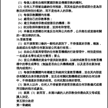
（1）每個人都有自稱和實踐宗教並傳播宗教的權利。
（2）任何人不得被迫繳納任何稅款，而其收益的全部或部分是為宗
教目的而特別分配的，而不是他本人的宗教。
（3）每個宗教團體均有權-
（a）處理自己的宗教事務；
（b）建立和維持宗教或慈善目的機構；和
（c）依法取得和擁有財產，並持有和管理。
（4）本條並未授權任何違反任何與公共秩序，公共衛生或道德有關
的一般法律的行為。
16.受教育權
（1）在不損害第12條的一般性的原則下，不得僅基於宗教，種族，
血統或出生地對任何新加坡公民進行歧視—
（a）在由公共當局管理的任何教育機構的行政管理中，特別是招收
一名或多名學生或支付費用；要么
（b）從公共機構的資金中提供財政援助，以維持或教育任何教育機
構中的學生或學生（無論是否由公共機構維護，以及是否在新加坡
境內或境外）。
（2）每個宗教團體均有權建立和維持兒童教育機構，並在其內部提
供有關其自身宗教的指導，並且在有關此類機構或法律的任何法律
中，不得僅基於宗教的歧視。任何此類法律的管理。
（3）除本人以外，任何人不得被要求接受宗教或任何宗教儀式或禮
拜活動的指示或參加。
（4）就第（3）款而言，未滿18歲的人的宗教信仰應由其父母或監
護人決定。
第五部分政府
第一章總統