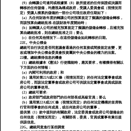
（9）由轉讓公司連同或根據第（8）款所提述的任何保證或決議而
轉移的任何儲備，均應視為構成政府，受讓人委員會或（視情況而
定）受讓人積累的儲備的一部分公司現任政府任期如下：
（a）凡任何財政年度的轉讓公司的預算規定了擬議的儲備金轉移，
而該預算由總統批准-在該財政年度開始時；
（b）如轉讓人公司的補充預算規定了擬議的儲備金轉移，且補充預
算由總統批准，則在總統批准之日；要么
（c）在任何其他情況下—在這些儲備金如此轉移的日期。
22E。中央公積金
總統可自行決定是否同意議會通過的任何直接或間接規定改變，更
改或增加中央公積金委員會投資屬於中央公積金的權力的法案。
22樓。總統獲得信息的機會
（1）總統根據本《憲法》行使職能時，應其要求，有權獲得有關以
下方面的任何情報：
（a）內閣可利用的政府；和
（b）適用於第22A或22C條（視情況而定）的任何法定董事會或政
府公司，而該法定董事會或政府公司可供該法定董事會成員或該政
府公司的董事使用。
（2）總統可要求-
（a）政府部門或政府部門的任何部長或高級官員；要么
（b）適用第22A或22C條（視情況而定）的任何法定機構的首席執
行官和理事會的任何成員，或任何政府公司的董事，
提供第（1）款中提到的有關政府，法定委員會或政府公司儲備金的
任何信息（視情況而定），有關部長，委員，官員或董事有責任提
供該信息。
22G。總統同意進行某些調查