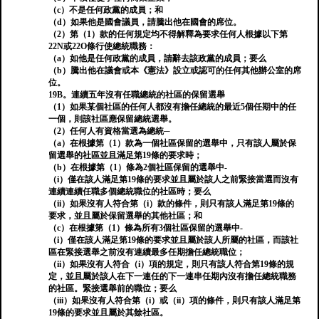
（c）不是任何政黨的成員；和
（d）如果他是國會議員，請騰出他在國會的席位。
（2）第（1）款的任何規定均不得解釋為要求任何人根據以下第
22N或22O條行使總統職務：
（a）如他是任何政黨的成員，請辭去該政黨的成員；要么
（b）騰出他在議會或本《憲法》設立或認可的任何其他辦公室的席
位。
19B。連續五年沒有任職總統的社區的保留選舉
（1）如果某個社區的任何人都沒有擔任總統的最近5個任期中的任
一個，則該社區應保留總統選舉。
（2）任何人有資格當選為總統─
（a）在根據第（1）款為一個社區保留的選舉中，只有該人屬於保
留選舉的社區並且滿足第19條的要求時；
（b）在根據第（1）條為2個社區保留的選舉中-
（i）僅在該人滿足第19條的要求並且屬於該人之前緊接當選而沒有
連續連續任職多個總統職位的社區時；要么
（ii）如果沒有人符合第（i）款的條件，則只有該人滿足第19條的
要求，並且屬於保留選舉的其他社區；和
（c）在根據第（1）條為所有3個社區保留的選舉中-
（i）僅在該人滿足第19條的要求並且屬於該人所屬的社區，而該社
區在緊接選舉之前沒有連續最多任期擔任總統職位；
（ii）如果沒有人符合（i）項的規定，則只有該人符合第19條的規
定，並且屬於該人在下一連任的下一連串任期內沒有擔任總統職務
的社區。緊接選舉前的職位；要么
（iii）如果沒有人符合第（i）或（ii）項的條件，則只有該人滿足第
19條的要求並且屬於其餘社區。