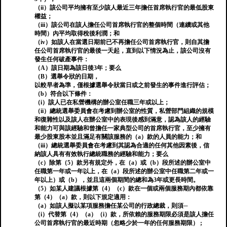
（ii）該公司平均擁有至少該人最近三年擔任首席執行官的最低股東
權益；
（iii）該公司在該人擔任公司首席執行官的整個時間（連續或其他
時間）內平均取得稅後利潤；和
（iv）如該人在當選日期前已不再擔任公司首席執行官，則自其擔
任公司首席執行官的最後一天起，直到以下情況為止，該公司沒有
發生任何破產事件：
（A）該日期為該日後3年；要么
（B）選舉令狀的日期，
以較早者為準，僅根據選舉令狀當日或之前發生的事件進行評估；
（b）符合以下條件：
（i）該人已在私營機構的辦公室任職三年或以上；
（ii）總統選舉委員會在考慮到辦公室的性質，私營部門組織的規模
和復雜性以及該人在辦公室中的表現後感到滿意，認為該人的經驗
和能力可與該經驗和曾擔任一家典型公司的首席執行官，至少擁有
最少股東股本並且滿足有關該服務的（a）款的人員的能力；和
（iii）總統選舉委員會在考慮到其認為合適的任何其他因素後，信
納該人具有有效執行總統職務的經驗和能力；要么
（c）除第（5）款另有規定外，在（a）或（b）段所述的辦公室中
任職第一年或一年以上，在（a）段所述的辦公室中任職第二年或一
年以上）或（b），並且這兩個期間的總和為3年或更長時間。
（5）如某人建議根據第（4）（c）款在一個或兩個服務期內都依靠
第（4）（a）款，則以下規定適用：
（a）如該人擬以某項服務擔任某公司的行政總裁，則須─
（i）代替第（4）（a）（i）款，所依賴的服務期限必須是該人擔任
公司首席執行官的最近時期（忽略少於一年的任何服務期限） ;