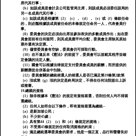
席代其行事；
（b）如該成員是會計及公司監管局主席，則該成員必須委任該局的
另一名成員代其行事；
（c）如該成員是根據第（2）（c），（d），（e）或（f）條款任命
的，則必鬚根據該成員被任命的本條規定任命另一人，代表會員行
事。
（8）委員會的決定必須由出席並參加表決的多數成員作出；如在委
員會面前有任何疑問，則其成員應平均分配，委員會主席除其原始
票外還有決定票。 。
（9）儘管委員會有空缺，委員會仍可採取行動。
（10）在不違反本《憲法》的前提下，委員會可以規範其程序並確
定會議的法定人數。
（11）國會可以根據法律規定支付委員會成員的薪酬，而所提供的
薪酬應從合併基金中扣除。
（12）委員會關於總統候選人的候選人是否已滿足第19條第2款第
（e）項或第（g）項的決定是終局決定，不得在任何法院提出上訴
或複審。
19.總裁的資格
（1）除非根據本《憲法》的規定有資格當選，否則任何人均不得當
選總統。
（2）任何人如符合以下條件，即有資格當選為總統─
（a）是新加坡公民；
（b）不少於45歲；
（c）具有第44（2）（c）和（d）條規定的資格；
（d）不受第45條規定的任何取消資格的約束；
（e）滿足總統選舉委員會的要求，他是一個正直，品行和聲譽良好