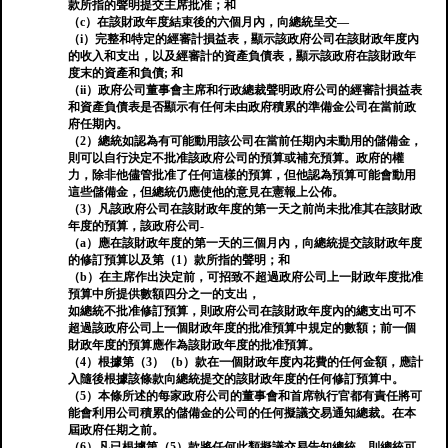
款所指的聲明提交主席批准；和
（c）在該財政年度結束後的六個月內，向總統呈交—
（i）完整和特定的經審計損益表，顯示該政府公司在該財政年度內
的收入和支出，以及經審計的資產負債表，顯示該政府在該財政年
度末的資產和負債; 和
（ii）政府公司董事會主席和行政總裁聲明政府公司的經審計損益表
和資產負債表是否顯示有任何未由政府積累的準備金公司在當前政
府任期內。
（2）總統如認為有可能動用該公司在當前任期內未動用的儲備金，
則可以自行決定不批准該政府公司的預算或補充預算。政府的權
力，除非他儘管批准了任何這樣的預算，但他認為預算可能會動用
這些儲備金，但總統仍應使他的意見在憲報上公佈。
（3）凡該政府公司在該財政年度的第一天之前尚未批准其在該財政
年度的預算，該政府公司-
（a）應在該財政年度的第一天的三個月內，向總統提交該財政年度
的修訂預算以及第（1）款所指的聲明；和
（b）在主席作出決定前，可招致不超過政府公司上一財政年度批准
預算中所提供數額四分之一的支出，
如總統不批准修訂預算，則政府公司在該財政年度內的總支出可不
超過該政府公司上一個財政年度的批准預算中規定的數額；前一個
財政年度的預算應作為該財政年度的批准預算。
（4）根據第（3）（b）款在一個財政年度內花費的任何金額，應計
入隨後根據該條款向總統提交的該財政年度的任何修訂預算中。
（5）本條所述的每家政府公司的董事會和首席執行官都有責任將可
能會利用公司積累的儲備金的公司的任何擬議交易通知總裁。在本
屆政府任期之前。
（6）凡已根據第（5）款將任何此類擬議交易告知總統，則總統可