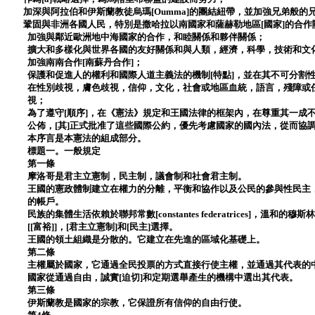
加深與阿拉伯和伊斯蘭教徒烏瑪[Oumma]的團結紐帶，並加強兄弟般
鞏固與非洲各國人民，特別是撒哈拉以南國家和薩赫勒地區[國家]的合作
加強與鄰近歐洲地中海國家的合作，和睦關係和夥伴關係；
擴大和多樣化與世界各國的友好關係和與人類，經濟，科學，技術和文
加強南南合作[南蘇丹合作]；
保護和促進人的權利和國際人道主義法的機制[特點]，並在其不可分割
在性別歧視，膚色歧視，信仰，文化，社會或地區血統，語言，殘障或
視；
為了遵守[順序]，在《憲法》規定和王國法律的框架內，在尊重其一成
公佈，[其]正式批准了這些國際公約，優先考慮國家的國內法，從而協
本序言是本憲法的組成部分。
標題一。一般規定
第一條
摩洛哥是君主立憲制，民主制，議會制和社會君主制。
王國的憲政體制建立在權力的分離，平衡和協作以及公民的參與性民主
的帳戶。
民族的集體生活依賴於聯邦常數[constantes federatrices]，溫
[[富裕]]，[君主立憲制]和[民主]選擇。
王國的領土組織是分散的。它建立在先進的區域化基礎上。
第二條
主權屬於國家，它通過全民投票的方式直接行使主權，並通過其代表的
國家從通過自由，誠實[迫切]和定期選舉產生的機構中選出其代表。
第三條
伊斯蘭教是國家的宗教，它保證所有信仰的自由行使。