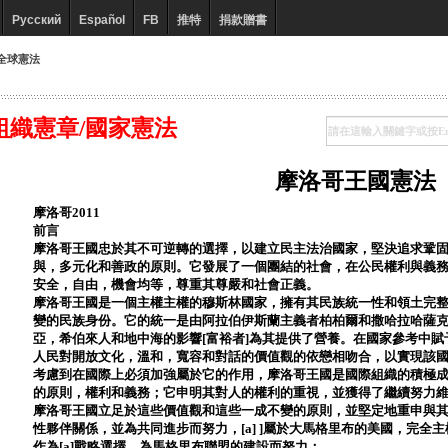
Русский
Español
FB
推特
捐款贈書
全球憲法
組織憲章/國家憲法
摩洛哥王國憲法
摩洛哥2011
前言
摩洛哥王國忠於其不可逆轉的選擇，以建立民主法治國家，堅決追求鞏
與，多元化和善政的原則。它發展了一個團結的社會，在公民權利與義
安全，自由，機會均等，尊重其尊嚴和社會正義。
摩洛哥王國是一個主權主權的穆斯林國家，擁有其民族統一性和領土完
變的民族身份。它的統一是由阿拉伯伊斯蘭主義者柏柏爾和撒哈拉哈薩
亞，希伯來人和地中海的影響[富裕者]為其提供了營養。在國家參考中賦予穆斯林
人民對開放文化，溫和，寬容和對話的價值觀的依戀相吻合，以實現該
考慮到在國際上必須加強屬於它的作用，摩洛哥王國是國際組織的積極
的原則，權利和義務；它申明其對人的權利的重視，並獲得了繼續努力
摩洛哥王國立足於這些價值觀和這些一成不變的原則，並堅定地重申與
性夥伴關係，並為共同進步而努力，[a] ]屬於大馬格里布的美國，完全
作為[a]戰略選擇，為馬格里布聯盟的建設而努力；