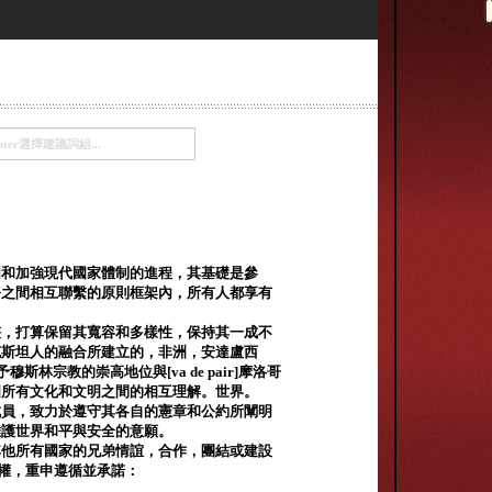
固和加強現代國家體制的進程，其基礎是參
務之間相互聯繫的原則框架內，所有人都享有
整，打算保留其寬容和多樣性，保持其一成不
克斯坦人的融合所建立的，非洲，安達盧西
宗教的崇高地位與[va de pair]摩洛哥
國所有文化和文明之間的相互理解。世界。
成員，致力於遵守其各自的憲章和公約所闡明
維護世界和平與安全的意願。
其他所有國家的兄弟情誼，合作，團結或建設
主權，重申遵循並承諾：