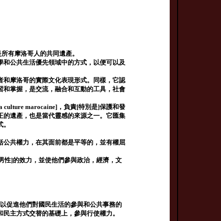
例外地是所有摩洛哥人的共同遺產。
學和公共生活優先領域中的方式，以便可以及
者和摩洛哥的實際文化表現形式。同樣，它認
習和掌握，是交流，融合和互動的工具，社會
la culture marocaine]，負責[特別是]保護和發
正的遺產，也是當代靈感的來源之一。它匯集
式。
括公共權力，在其面前都是平等的，並有權屈
民[男性]的效力，並使他們參與政治，經濟，文
工作，以促進他們對國民生活的參與和公共事務的
和民主方式交替的基礎上，參與行使權力。