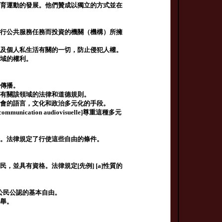
體育運動的發展。他們贊成以獨立的方式並在
執行公共服務任務而投資的機關（機構）所擁
以及個人私生活有關的一切，防止侵犯人權。
領域的權利。
和傳播。
定有關該領域的法律和道德規則。
社會的語言，文化和政治多元化的手段。
unication audiovisuelle]尊重這種多元
證。法律規定了行使這些自由的條件。
並具有資格。法律規定[先例] [a]性質的
]公民公認的基本自由。
選舉。