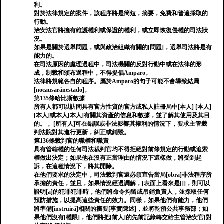
利。
對於法律規定的案件，該程序將是簡短，摘要，免費和普遍採取的
行動。
治安法官將擁有維護權利或保證的權利，或立即恢復侵權的司法狀
況。
如果是關於選舉問題，或與政治組織有關的[問題]，選舉司法將是有
能力的。
在司法原因的處理過程中，司法機關的反對行動中或在法律的形
成，制裁和頒布過程中，不得提倡Amparo。
法律將規範各自的程序。屬於Amparo的句子可能不會導致結局
[nocausaránestado]。
第135條哈比斯數據
所有人都可以訪問具有官方性質的官方或私人註冊局中[本人] [本人]
[本人]或本人[本人]有關其資產的信息和數據，並了解其使用及其目
的。 。[所有人]可在錯誤或非法影響其權利的情況下，要求主管裁
判法院對其進行更新，糾正或銷毀。
第136條裁判官的職權和職責
具有管轄權的任何司法裁判官均不得拒絕對前條規定的行動或追索
權做出決定；如果他在沒有正當理由的情況下這樣做，將受到起
訴，在這種情況下，將其開除。
在他們要求的決定中，司法裁判官還必須宣告當局[obra]非法程序所
承擔的責任，並且，如果情況經過調解，[表面上看來是[]]，則可以
證明[a]的犯罪犯罪時，他們將命令拘留或吊銷負責人，並採取任何
預防措施，以提高這些責任的效力。同樣，如果他們有能力，他們
將準備[instruirá]相關的摘要[事實陳述]，並將乾預公共事務部；如
果他們沒有[權限]，他們將把[前人]的先前記錄轉交給主管治安官[對