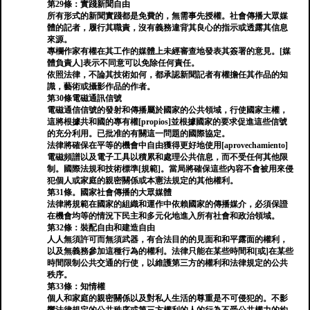
第29條：實踐新聞自由
所有形式的新聞實踐都是免費的，無需事先授權。社會傳播大眾媒
體的記者，履行其職責，沒有義務違背其良心的指示或透露其信息
來源。
專欄作家有權在其工作的媒體上未經審查地發表其簽署的意見。[媒
體負責人]表示不同意可以免除任何責任。
依照法律，不論其技術如何，都承認新聞記者有權擔任其作品的知
識，藝術或攝影作品的作者。
第30條電磁通訊信號
電磁通信信號的發射和傳播屬於國家的公共領域，行使國家主權，
這將根據共和國的專有權[propios]並根據國家的要求促進這些信號
的充分利用。已批准的有關這一問題的國際協定。
法律將確保在平等的機會中自由獲得更好地使用[aprovechamiento]
電磁頻譜以及電子工具以積累和處理公共信息，而不受任何其他限
制。國際法規和技術標準[規範]。當局將確保這些內容不會被用來侵
犯個人或家庭的親密關係或本憲法規定的其他權利。
第31條。國家社會傳播的大眾媒體
法律將規範在國家的組織和運作中依賴國家的傳播媒介，必須保證
在機會均等的情況下民主和多元化地進入所有社會和政治領域。
第32條：裝配自由和建造自由
人人無須許可而無須武器，有合法目的的見面和和平露面的權利，
以及無義務參加這種行為的權利。法律只能在某些時間和[或]在某些
時間限制公共交通的行使，以維護第三方的權利和法律規定的公共
秩序。
第33條：知情權
個人和家庭的親密關係以及對私人生活的尊重是不可侵犯的。不影