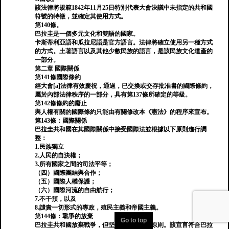
該法律將規範1842年11月25日特別代表大會決議中未指定的共和國
符號的特徵，並確定其使用方式。
第140條。
巴拉圭是一個多元文化和雙語的國家。
卡斯蒂利亞語和瓜拉尼語是官方語言。法律將確立使用另一種方​​式
的方式。土著語言以及其他少數民族的語言，是該民族文化遺產的
一部分。
第二章 國際關係
第141條國際條約
經大會[a]法律有效慶祝，通過，已交換或交存批准書的國際條約，
屬於內部法律秩序的一部分，具有第137條所確定的等級。
第142條條約的廢止
與人權有關的國際條約只能由有關修改本《憲法》的程序來宣布。
第143條：國際關係
巴拉圭共和國在其國際關係中接受國際法並根據以下原則進行調
整：
1.民族獨立
2.人民的自決權；
3.所有國家之間的司法平等；
（四）國際團結與合作；
（五）國際人權保護；
（六）國際河流的自由航行；
7.不干預，以及
8.譴責一切形式的專政，殖民主義和帝國主義。
第144條：戰爭的放棄
Go to top
巴拉圭共和國放棄戰爭，但堅持合法防禦的原則。該宣言符合巴拉