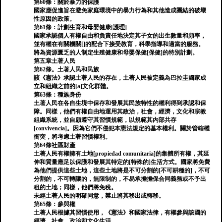
第60條：關於暴力的保護
國家應促進旨在避免家庭環境中的暴力行為和其他造成團結的破壞
性原因的政策。
第61條：計劃生育和母嬰健康[護理]
國家承認個人有權自由和負責任地決定其子女的出生數量和頻率，
並有權在有關機關[]的配合下接受教育，科學指導和適當的服務。
將為資源匱乏的人制定生殖健康和母嬰保健[保健]的特別計劃。
第五章土著人民
第62條。土著人民和民族
該《憲法》承認土著人民的存在，土著人民被定義為巴拉圭國家成
立和組織之前的[a]文化群體。
第63條：種族身份
土著人民在各自生境中保存和發展其民族特性的權利得到承認和保
障。同樣，他們有權自由地運用其政治，社會，經濟，文化和宗教
組織系統，並自願遵守其習慣規範，以規範其內部共存
[convivencia]。因為它們不侵犯本憲法規定的基本權利。關於管轄權
衝突，將考慮土著習慣權利。
第64條社區財產
土著人民有權擁有土地[propiedad comunitaria]的集體所有權，其延
伸和質量應足以保護和發展其特定的[特殊的]生活方式。國家將免費
為他們提供這些土地，這些土地將是不可分割的[不可耕種的]，不可
分割的，不可轉讓的，無限制的，不易承擔擔保合同義務或不予出
租的土地；同樣，他們將免稅。
未經土著人民的明確同意，禁止將其移出或轉移。
第65條：參與權
土著人民根據其習慣使用，《憲法》和國家法律，有權參與該國的
經濟，社會，政治和文化生活。