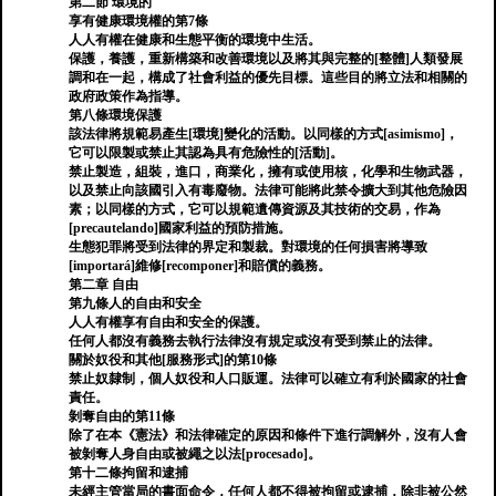
第二節 環境的
享有健康環境權的第7條
人人有權在健康和生態平衡的環境中生活。
保護，養護，重新構築和改善環境以及將其與完整的[整體]人類發展
調和在一起，構成了社會利益的優先目標。這些目的將立法和相關的
政府政策作為指導。
第八條環境保護
該法律將規範易產生[環境]變化的活動。以同樣的方式[asimismo]，
它可以限製或禁止其認為具有危險性的[活動]。
禁止製造，組裝，進口，商業化，擁有或使用核，化學和生物武器，
以及禁止向該國引入有毒廢物。法律可能將此禁令擴大到其他危險因
素；以同樣的方式，它可以規範遺傳資源及其技術的交易，作為
[precautelando]國家利益的預防措施。
生態犯罪將受到法律的界定和製裁。對環境的任何損害將導致
[importará]維修[recomponer]和賠償的義務。
第二章 自由
第九條人的自由和安全
人人有權享有自由和安全的保護。
任何人都沒有義務去執行法律沒有規定或沒有受到禁止的法律。
關於奴役和其他[服務形式]的第10條
禁止奴隸制，個人奴役和人口販運。法律可以確立有利於國家的社會
責任。
剝奪自由的第11條
除了在本《憲法》和法律確定的原因和條件下進行調解外，沒有人會
被剝奪人身自由或被繩之以法[procesado]。
第十二條拘留和逮捕
未經主管當局的書面命令，任何人都不得被拘留或逮捕，除非被公然