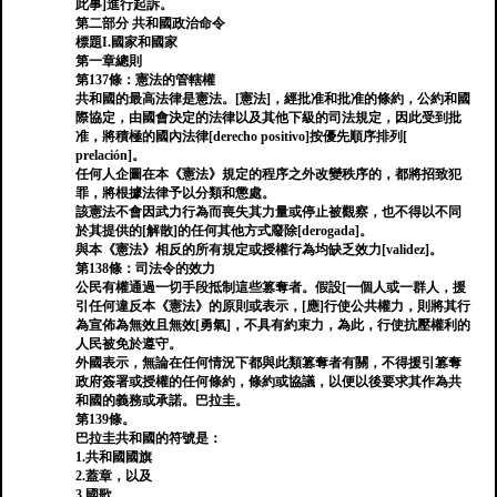
此事]進行起訴。
第二部分 共和國政治命令
標題I.國家和國家
第一章總則
第137條：憲法的管轄權
共和國的最高法律是憲法。[憲法]，經批准和批准的條約，公約和國
際協定，由國會決定的法律以及其他下級的司法規定，因此受到批
准，將積極的國內法律[derecho positivo]按優先順序排列[
prelación]。
任何人企圖在本《憲法》規定的程序之外改變秩序的，都將招致犯
罪，將根據法律予以分類和懲處。
該憲法不會因武力行為而喪失其力量或停止被觀察，也不得以不同
於其提供的[解散]的任何其他方式廢除[derogada]。
與本《憲法》相反的所有規定或授權行為均缺乏效力[validez]。
第138條：司法令的效力
公民有權通過一切手段抵制這些篡奪者。假設[一個人或一群人，援
引任何違反本《憲法》的原則或表示，[應]行使公共權力，則將其行
為宣佈為無效且無效[勇氣]，不具有約束力，為此，行使抗壓權利的
人民被免於遵守。
外國表示，無論在任何情況下都與此類篡奪者有關，不得援引篡奪
政府簽署或授權的任何條約，條約或協議，以便以後要求其作為共
和國的義務或承諾。巴拉圭。
第139條。
巴拉圭共和國的符號是：
1.共和國國旗
2.蓋章，以及
3.國歌。