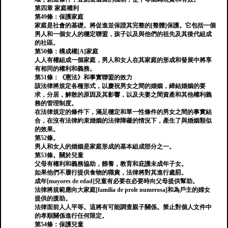
第四章 家庭權利
第49條：保護家庭
家庭是社會的基礎。將促進並保證其完整的[整體]保護。它包括一個
男人和一個女人的穩定聯盟，孩子以及與他們的祖先及其後代組成
的社區。
第50條：構成權[A]家庭
人人有權組成一個家庭，男人和女人在其家庭的形成和發展中將享
有相同的權利和義務。
第51條：《憲法》和事實聯盟的效力
該法律將規定各種形式，以慶祝男女之間的婚姻，締結婚姻的要
求，分居，解散的原因及其影響，以及夫妻之間資產和其他權利義
務的管理制度。
在法律規定的條件下，滿足穩定和單一性條件的男女之間的事實結
合，在沒有法律約束婚姻的法律障礙的情況下，產生了與婚姻類似
的效果。
第52條。
男人和女人的婚姻是家庭形成的基本組成部分之一。
第53條。關於兒童
父母有權利和義務協助，餵養，教育和庇護未成年子女。
如果他們不履行提供食物的職責，法律將對其進行處罰。
成年[mayores de edad]兒童有必要在必要時向父母提供幫助。
法律將規範應向大家庭[familia de prole numerosa]和為戶主的婦女
提供的援助。
法律面前人人平等。這將有可能調查親子關係。禁止對個人文件中
的孝順關係進行任何限定。
第54條：保護兒童