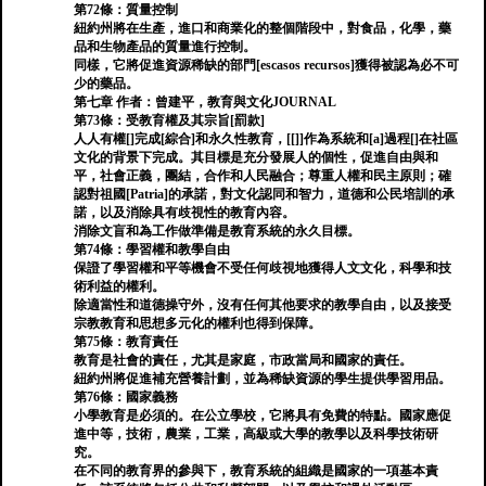
第72條：質量控制
紐約州將在生產，進口和商業化的整個階段中，對食品，化學，藥
品和生物產品的質量進行控制。
同樣，它將促進資源稀缺的部門[escasos recursos]獲得被認為必不可
少的藥品。
第七章 作者：曾建平，教育與文化JOURNAL
第73條：受教育權及其宗旨[罰款]
人人有權[]完成[綜合]和永久性教育，[[]]作為系統和[a]過程[]在社區
文化的背景下完成。其目標是充分發展人的個性，促進自由與和
平，社會正義，團結，合作和人民融合；尊重人權和民主原則；確
認對祖國[Patria]的承諾，對文化認同和智力，道德和公民培訓的承
諾，以及消除具有歧視性的教育內容。
消除文盲和為工作做準備是教育系統的永久目標。
第74條：學習權和教學自由
保證了學習權和平等機會不受任何歧視地獲得人文文化，科學和技
術利益的權利。
除適當性和道德操守外，沒有任何其他要求的教學自由，以及接受
宗教教育和思想多元化的權利也得到保障。
第75條：教育責任
教育是社會的責任，尤其是家庭，市政當局和國家的責任。
紐約州將促進補充營養計劃，並為稀缺資源的學生提供學習用品。
第76條：國家義務
小學教育是必須的。在公立學校，它將具有免費的特點。國家應促
進中等，技術，農業，工業，高級或大學的教學以及科學技術研
究。
在不同的教育界的參與下，教育系統的組織是國家的一項基本責