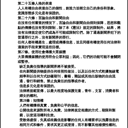
第二十五條人格的表達
人人有權自由表達自己的個性，創造力並樹立自己的身份和形象。
意識形態多元化是有保證的。
第二十六條：言論自由和新聞自由
在沒有任何審查的情況下，言論自由和新聞自由得到保障，思想和觀
點的傳播也沒有受到限制，除了本《憲法》規定的限制外。結果，將
沒有法律規定使它們成為不可能或限制它們。除了通過新聞界犯下的
普通罪行之外，沒有新聞界的罪行。
任何人都有權產生，處理或傳播信息，並且同樣有權使用任何法律和
適當的手段來實現這些目標。
第27條。使用社會傳播大眾媒體
大眾傳播媒體的使用符合公眾利益；因此，它們的功能可能不會關閉
或暫停。
缺乏負責任指導的新聞界將不被接受。
在向新聞提供物提供任何歧視性做法，以及以任何方式乾擾無線電
頻率和以任何方式妨礙期刊，書籍，雜誌或其他出版物的自由流
通，發行和銷售。禁止負責任的指導或作者。
信息多元化是有保證的。
法律將規範宣傳，以最大程度地保護兒童，青年，文盲，消費者和
婦女的權利。
第28條：知情權
人們有權獲得真實，負責和公平的信息。
公開信息來源對所有人免費。法律將規定相應的方式，期限和製
裁，以使這項權利生效。
受散佈虛假，失真或歧義信息影響的任何人有權要求以洩露信息的
相同方式和條件，要求其更正或澄清，而不影響其他補償性權利。