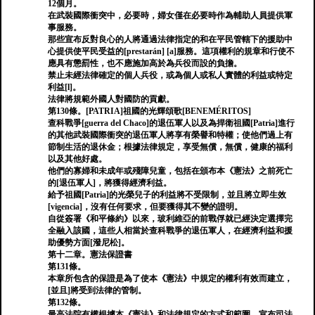
12個月。
在武裝國際衝突中，必要時，婦女僅在必要時作為輔助人員提供軍
事服務。
那些宣布反對良心的人將通過法律指定的和在平民管轄下的援助中
心提供使平民受益的[prestarán] [a]服務。這項權利的規章和行使不
應具有懲罰性，也不應施加高於為兵役而設的負擔。
禁止未經法律確定的個人兵役，或為個人或私人實體的利益或特定
利益[l]。
法律將規範外國人對國防的貢獻。
第130條。[PATRIA]祖國的光輝頌歌[BENEMÉRITOS]
查科戰爭[guerra del Chaco]的退伍軍人以及為捍衛祖國[Patria]進行
的其他武裝國際衝突的退伍軍人將享有榮譽和特權；使他們過上有
節制生活的退休金；根據法律規定，享受無償，無償，健康的福利
以及其他好處。
他們的寡婦和未成年或殘障兒童，包括在頒布本《憲法》之前死亡
的[退伍軍人]，將獲得經濟利益。
給予祖國[Patria]的光榮兒子的利益將不受限制，並且將立即生效
[vigencia]，沒有任何要求，但要獲得其不變的證明。
自從簽署《和平條約》以來，玻利維亞的前戰俘就已經決定選擇完
全融入該國，這些人相當於查科戰爭的退伍軍人，在經濟利益和援
助優勢方面[潑尼松]。
第十二章。憲法保證書
第131條。
本章所包含的保證是為了使本《憲法》中規定的權利有效而建立，
[並且]將受到法律的管制。
第132條。
最高法院有權根據本《憲法》和法律規定的方式和範圍，宣布司法