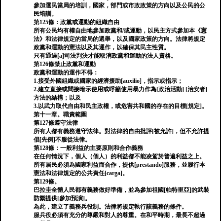
參加選民當局的培訓，國家，部門或市政政策的方向以及公民的公
民培訓。
第125條：政黨或運動的組織自由
所有公民均有權自由地參加政黨和/或運動，以民主方式參加本《憲
法》和法律規定的當局的選舉，以及國家政策的方向。法律將規定
政黨和運動的憲法以及其運作，以確保其民主性質。
只有通過[a]司法判決才能取消政黨和運動的法人資格。
第126條禁止政黨和運動
政黨和運動的運作不得：
1.接受外國組織或國家的經濟援助[auxilio]，指示或指示；
2.建立直接或間接暗示使用或呼籲使用暴力作為[政治活動] [治安者]
方法的結構；以及
3.以武力取代自由和民主政權，或危害共和國的存在的目標[規定]。
第十一章。職責範圍
第127條遵守法律
所有人都有義務遵守法律。對法律的自由批評[被允許]，但不允許提
倡[先例]不服從法律。
第128條：一般利益的主要原則和合作義務
在任何情況下，個人（個人）的利益都不能凌駕於普遍利益之上。
所有居民必須為國家利益而合作，提供[prestando]服務，並履行本
憲法和法律規定的公共責任[carga]。
第129條。
巴拉圭全體人民都有義務做好準備，並為參加祖國[帕特里亞]的武裝
防禦提供[參加預演]。
為此，建立了義務兵役制。法律將規定執行該義務的條件。
服兵役必須有充分的尊嚴和對人的尊重。在和平時期，最長不超過