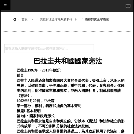
首頁
憲標對比全球法規資料庫
憲標對比全球憲法
巴拉圭共和國國家憲法
巴拉圭1992年（2011年修訂）
前言
巴拉圭人民通過參加製憲國民大會的合法代表，援引上帝，承認人的
尊嚴，以確保自由，平等和正義；重申共和，代表，參與和多元化民
主的原則，批准國家主權和獨立，並融入國際社會，制裁和頒布該
《憲法》。
1992年6月20日，亞松森
第一部分，權利，義務和擔保的基本聲明
標題I.基本聲明
第1條：國家和政府形式
巴拉圭共和國永遠是自由和獨立的。它以本《憲法》和法律確立的形
式構成單一，不可分割和分散的社會法律狀態。
巴拉圭共和國在承認人類尊嚴的基礎上，為其政府採用了代議制，參