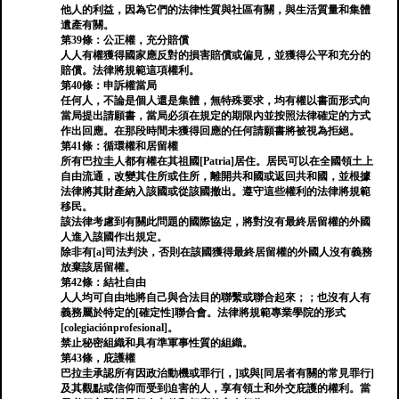
他人的利益，因為它們的法律性質與社區有關，與生活質量和集體
遺產有關。
第39條：公正權，充分賠償
人人有權獲得國家應反對的損害賠償或偏見，並獲得公平和充分的
賠償。法律將規範這項權利。
第40條：申訴權當局
任何人，不論是個人還是集體，無特殊要求，均有權以書面形式向
當局提出請願書，當局必須在規定的期限內並按照法律確定的方式
作出回應。在那段時間未獲得回應的任何請願書將被視為拒絕。
第41條：循環權和居留權
所有巴拉圭人都有權在其祖國[Patria]居住。居民可以在全國領土上
自由流通，改變其住所或住所，離開共和國或返回共和國，並根據
法律將其財產納入該國或從該國撤出。遵守這些權利的法律將規範
移民。
該法律考慮到有關此問題的國際協定，將對沒有最終居留權的外國
人進入該國作出規定。
除非有[a]司法判決，否則在該國獲得最終居留權的外國人沒有義務
放棄該居留權。
第42條：結社自由
人人均可自由地將自己與合法目的聯繫或聯合起來；；也沒有人有
義務屬於特定的[確定性]聯合會。法律將規範專業學院的形式
[colegiaciónprofesional]。
禁止秘密組織和具有準軍事性質的組織。
第43條，庇護權
巴拉圭承認所有因政治動機或罪行[，]或與[同居者有關的常見罪行]
及其觀點或信仰而受到迫害的人，享有領土和外交庇護的權利。當