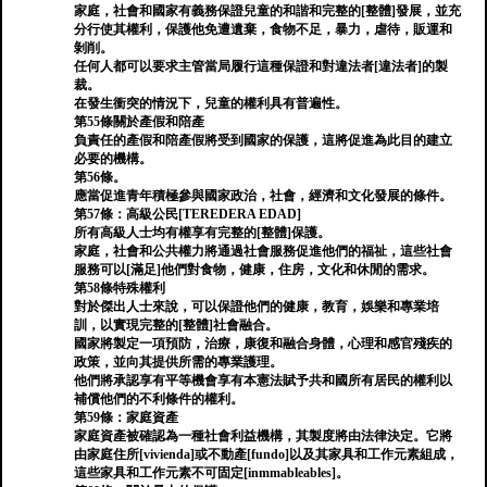
家庭，社會和國家有義務保證兒童的和諧和完整的[整體]發展，並充
分行使其權利，保護他免遭遺棄，食物不足，暴力，虐待，販運和
剝削。
任何人都可以要求主管當局履行這種保證和對違法者[違法者]的製
裁。
在發生衝突的情況下，兒童的權利具有普遍性。
第55條關於產假和陪產
負責任的產假和陪產假將受到國家的保護，這將促進為此目的建立
必要的機構。
第56條。
應當促進青年積極參與國家政治，社會，經濟和文化發展的條件。
第57條：高級公民[TEREDERA EDAD]
所有高級人士均有權享有完整的[整體]保護。
家庭，社會和公共權力將通過社會服務促進他們的福祉，這些社會
服務可以[滿足]他們對食物，健康，住房，文化和休閒的需求。
第58條特殊權利
對於傑出人士來說，可以保證他們的健康，教育，娛樂和專業培
訓，以實現完整的[整體]社會融合。
國家將製定一項預防，治療，康復和融合身體，心理和感官殘疾的
政策，並向其提供所需的專業護理。
他們將承認享有平等機會享有本憲法賦予共和國所有居民的權利以
補償他們的不利條件的權利。
第59條：家庭資產
家庭資產被確認為一種社會利益機構，其製度將由法律決定。它將
由家庭住所[vivienda]或不動產[fundo]以及其家具和工作元素組成，
這些家具和工作元素不可固定[inmmableables]。