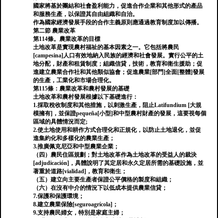
國家將基於團結和社會盈利能力，促進合作企業和其他形式的產品
和服務生產，以保證其自由組織和自治。
作為國家經濟發展手段的合作主義原則應通過教育制度加以傳播。
第二節 農業改革
第114條。農業改革的目標
土地改革是實現農村福祉的基本因素之一。它包括將農民
[campesina]人口有效地納入民族的經濟和社會發展。實行公平的土
地分配，財產和租賃制度；組織信貸，技術，教育和衛生援助；促
進建立農業合作社和其他類似協會；促進農業[部門]全面[整體]發展
的生產，工業化和市場合理化。
第115條：農業改革和農村發展的基礎
土地改革和農村發展根據以下基礎進行：
1.採取稅收制度和其他措施，以刺激生產，阻止Latifundium [大規
模擁有]，並保證pequeña[小型]和中型農村財產的發展，這要視每個
區域的具體情況而定;
2.使土地使用和耕作方式合理化和正規化，以防止土地退化，並促
進集約化和多樣化的農業生產；
3.推廣佩克尼亞和中型農業企業；
（四）農民住區規劃；對土地改革作為土地改革的受益人的裁決
[adjudicación]，具體說明了其定居和永久定居所需的基礎設施，並
著重於道路[vialidad]，教育和衛生；
（五）建立向主要生產者保證公平價格的製度和組織；
（六）在沒有中介的情況下以低成本提供農業信貸；
7.保護和保護環境；
8.建立農業保險[seguroagrícola]；
9.支持農民婦女，特別是家庭主婦；