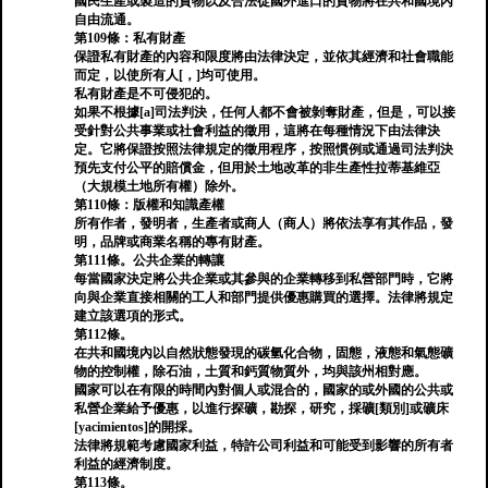
國民生產或製造的貨物以及合法從國外進口的貨物將在共和國境內
自由流通。
第109條：私有財產
保證私有財產的內容和限度將由法律決定，並依其經濟和社會職能
而定，以使所有人[，]均可使用。
私有財產是不可侵犯的。
如果不根據[a]司法判決，任何人都不會被剝奪財產，但是，可以接
受針對公共事業或社會利益的徵用，這將在每種情況下由法律決
定。它將保證按照法律規定的徵用程序，按照慣例或通過司法判決
預先支付公平的賠償金，但用於土地改革的非生產性拉蒂基維亞
（大規模土地所有權）除外。
第110條：版權和知識產權
所有作者，發明者，生產者或商人（商人）將依法享有其作品，發
明，品牌或商業名稱的專有財產。
第111條。公共企業的轉讓
每當國家決定將公共企業或其參與的企業轉移到私營部門時，它將
向與企業直接相關的工人和部門提供優惠購買的選擇。法律將規定
建立該選項的形式。
第112條。
在共和國境內以自然狀態發現的碳氫化合物，固態，液態和氣態礦
物的控制權，除石油，土質和鈣質物質外，均與該州相對應。
國家可以在有限的時間內對個人或混合的，國家的或外國的公共或
私營企業給予優惠，以進行探礦，勘探，研究，採礦[類別]或礦床
[yacimientos]的開採。
法律將規範考慮國家利益，特許公司利益和可能受到影響的所有者
利益的經濟制度。
第113條。