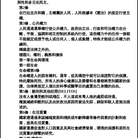
與性和多元化民主。
第2條
在巴拉圭共和國，主權屬於人民，人民根據本《憲法》的規定行使主
權。
第3條，公共權力
人民通過選舉權行使公共權力。政府由立法，行政和司法權力在分
離，平衡，協調和相互控制的系統內行使。這些權力中的任何一個都
不能裁定或授予他人或任何人，個人或集體，特殊才能或公共權力的
總和。
獨裁是法律之外的。
標題II。權利，義務和擔保
第一章生命與環境
第一節生命
生命權第4條
生命權是人的固有權利。通常，從其構想中就可以保證對它的保護。
特此廢除死刑。所有人的身心健康以及榮譽和名譽都將受到國家的保
護。法律將規定人僅出於科學或醫學目的處置自己身體的自由。
第5條：酷刑和其他犯罪[DELITOS]
沒有人會遭受酷刑或殘忍，不人道或有辱人格的處罰或待遇。
種族滅絕和酷刑以及由於政治原因而被迫失踪，綁架和殺人是無法描
述的。
第6條：生活質量
國家應通過承認極端貧困和殘疾或年齡障礙等條件因素的計劃和政
策，提高生活質量。
國家還應促進對人口因素及其與社會經濟發展，環境的保護和居民生
活質量的聯繫的研究。