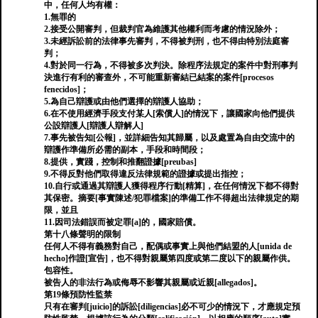
中，任何人均有權：
1.無罪的
2.接受公開審判，但裁判官為維護其他權利而考慮的情況除外；
3.未經訴訟前的法律事先審判，不得被判刑，也不得由特別法庭審
判；
4.對於同一行為，不得被多次判決。除程序法規定的案件中對刑事判
決進行有利的審查外，不可能重新審結已結案的案件[procesos
fenecidos]；
5.為自己辯護或由他們選擇的辯護人協助；
6.在不使用經濟手段支付某人[索償人]的情況下，讓國家向他們提供
公設辯護人[辯護人辯解人]
7.事先被告知[公報]，並詳細告知其歸屬，以及處置為自由交流中的
辯護作準備所必需的副本，手段和時間段；
8.提供，實踐，控制和推翻證據[preubas]
9.不得反對他們取得違反法律規範的證據或提出指控；
10.自行或通過其辯護人獲得程序行動[精算]，在任何情況下都不得對
其保密。摘要[事實陳述/犯罪檔案]的準備工作不得超出法律規定的期
限，並且
11.因司法錯誤而被定罪[a]的，國家賠償。
第十八條聲明的限制
任何人不得有義務對自己，配偶或事實上與他們結盟的人[unida de
hecho]作證[宣告]，也不得對親屬第四度或第二度以下的親屬作供。
包容性。
被告人的非法行為或侮辱不影響其親屬或近親[allegados]。
第19條預防性監禁
只有在審判[juicio]的訴訟[diligencias]必不可少的情況下，才應規定預