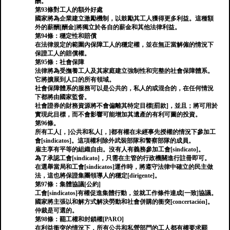
酬。
第93條對工人的額外好處
國家將為企業建立激勵機制，以鼓勵其工人獲得更多利益。這種額
外的薪酬[酬金]將獨立於各自的薪金和其他法律利益。
第94條：穩定性和賠償
在法律規定的範圍內保障工人的穩定權，並在無正當解僱的情況下
保證工人的賠償權。
第95條：社會保障
法律將為受撫養工人及其家庭建立強制性和完整的社會保障體系。
它將擴展到人口的所有領域。
社會保障體系的服務可以是公共的，私人的或混合的，在任何情況
下都將由國家監督。
社會證券的財務資源將不會偏離其特定目標[罰款]，並且；將可用於
實現此目標，而不會影響可能增加其遺產的有利可圖的投資。
第96條。
所有工人[，]公共和私人[，]都有權在未經事先授權的情況下參加工
會[sindicatos]。這項權利除外武裝部隊和警察部隊的成員。
雇主享有平等的組織自由。沒有人有義務參加工會[sindicato]。
為了承認工會[sindicato]，只需在主管的行政機關進行註冊即可。
在選舉當局和工會[sindicatos]運作時，將遵守法律中確立的民主做
法，這也將保證集團領導人的穩定[dirigente]。
第97條：集體協議[公約]
工會[sindicatos]有權促進集體行動，並就工作條件達成[一致]協議。
國家將主張以和解方式解決勞動和社會併購的衝突[concertación]。
仲裁是可選的。
第98條：罷工權和封鎖權[PARO]
在利益衝突的情況下，所有公共和私營部門的工人都有權要求罷