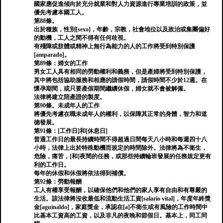
國家應促進傾向於充分就業和對人力資源進行專業培訓的政策，並
優先考慮本國工人。
第88條。
出於種族，性別[sexo]，年齡，宗教，社會地位以及政治或集團偏好
的動機，工人之間不得有任何歧視。
有殘障或肢體或精神上無行為能力的人的工作將受到特別保護
[amparado]。
第89條：婦女的工作
男女工人具有相同的勞動權利和義務，但是產婦將受到特別保護，
其中將包括協助服務和相應的請假時間，請假時間不少於12週。在
懷孕期間，或只要產假期間繼續休假，婦女就不會被解僱。
法律將建立陪產證的製度。
第90條。未成年人的工作
將優先考慮在職未成年人的權利，以保障其正常的身體，智力和道
德發展。
第91條：[工作日]和[休息日]
普通工作日的最長持續時間不得超過日間每天八小時和每週四十八
小時，法律上出於特殊動機而規定的時間除外。法律將為不衛生，
危險，痛苦，[和]夜間的任務，或那些持續輪班發展的任務規定更有
利的工作日。
每年的休假和休假將依法得到補償。
第92條：勞動報酬
工人有權享受報酬，以確保他們和他們的家人享有自由和有尊嚴的
生活。該法律將沒收最低和流動生活工資[salario vital]，年度年終獎
金[aguinaldo]，家庭獎金，承認在[a]不衛生或有風險的工作時間中
比基本工資高的工資，以及非凡的夜晚和節假日。基本上，同工同