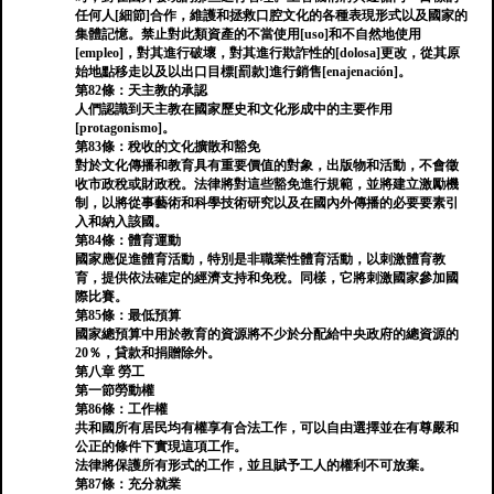
任何人[細節]合作，維護和拯救口腔文化的各種表現形式以及國家的
集體記憶。禁止對此類資產的不當使用[uso]和不自然地使用
[empleo]，對其進行破壞，對其進行欺詐性的[dolosa]更改，從其原
始地點移走以及以出口目標[罰款]進行銷售[enajenación]。
第82條：天主教的承認
人們認識到天主教在國家歷史和文化形成中的主要作用
[protagonismo]。
第83條：稅收的文化擴散和豁免
對於文化傳播和教育具有重要價值的對象，出版物和活動，不會徵
收市政稅或財政稅。法律將對這些豁免進行規範，並將建立激勵機
制，以將從事藝術和科學技術研究以及在國內外傳播的必要要素引
入和納入該國。
第84條：體育運動
國家應促進體育活動，特別是非職業性體育活動，以刺激體育教
育，提供依法確定的經濟支持和免稅。同樣，它將刺激國家參加國
際比賽。
第85條：最低預算
國家總預算中用於教育的資源將不少於分配給中央政府的總資源的
20％，貸款和捐贈除外。
第八章 勞工
第一節勞動權
第86條：工作權
共和國所有居民均有權享有合法工作，可以自由選擇並在有尊嚴和
公正的條件下實現這項工作。
法律將保護所有形式的工作，並且賦予工人的權利不可放棄。
第87條：充分就業