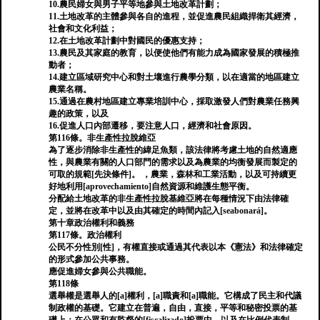
10.農民婦女與男子平等地參與土地改革計劃；
11.土地改革的主體參與各自的進程，並促進農民組織捍衛其經濟，
社會和文化利益；
12.在土地改革計劃中對國民的優惠支持；
13.農民及其家庭的教育，以便使他們有能力成為國家發展的積極推
動者；
14.建立區域研究中心和對土壤進行農學分類，以在適當的地區建立
農業名稱。
15.通過在農村地區建立專業培訓中心，採取激發人們對農業任務興
趣的政策，以及
16.促進人口內部遷移，要注意人口，經濟和社會原因。
第116條。非生產性拉脫維亞
為了逐步消除非生產性的緯足魚類，該法律將考慮土地的自然適應
性，與農業有關的人口部門的需求以及為農業的均衡發展而製定的
可取的規範[先決條件]。 ，農業，森林和工業活動，以及可持續更
好地利用[aprovechamiento]自然資源和維護生態平衡。
分配給土地改革的非生產性拉脫基維亞將在每種情況下由法律確
定，並將在改革中以及由其確定的時間內記入[seabonará]。
第十章政治權利和義務
第117條。政治權利
公民不分性別[性]，有權直接或通過其代表以本《憲法》和法律確定
的形式參加公共事務。
應促進婦女參與公共職能。
第118條
選舉權是選舉人的[a]權利，[a]職責和[a]職能。它構成了民主和代議
制政權的基礎。它建立在普遍，自由，直接，平等和秘密投票的基