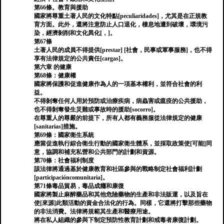
第66條。教育與援助
國家將尊重土著人民的文化特點[peculiaridades]，尤其是在正規教
育方面。此外，還將注意防止人口退化，棲息地遭到破壞，環境污
染，經濟剝削和文化異化[，]。
第67條
土著人民的成員不得提供[prestar] [社會，民事或軍事服務]，也不得
享有法律規定的公共責任[cargas]。
第六章 的健康
第68條：健康權
國家將保護和促進健康作為人的一項基本權利，並符合社會的利
益。
不得剝奪任何人用於預防或治療疾病，病蟲害或瘟疫的公共援助，
也不得剝奪發生災難或事故時的援助[socorro]。
在尊重人的尊嚴的前提下，所有人都有義務服從法律規定的健康
[sanitarias]措施。
第69條：國家衛生系統
應當促進執行綜合衛生行動的國家衛生體系，並採取政策使[可能]同
意，協調和補充私營和公共部門的計劃和資源。
第70條：社會福利制度
該法律將通過基於健康教育和社區參與的戰略制定社會福利計劃
[participacióncomunitaria]。
第71條毒品貿易，毒品成癮和康復
國家將製止麻醉藥品和其他危險藥物的生產和非法販運，以及旨在
使[來源]此類活動的資金合法化的行為。同樣，它還將打擊那些藥物
的非法消費。法律將規範其生產和醫療用途。
將在私人組織的參與下制定預防性教育計劃和戒毒者康復計劃。