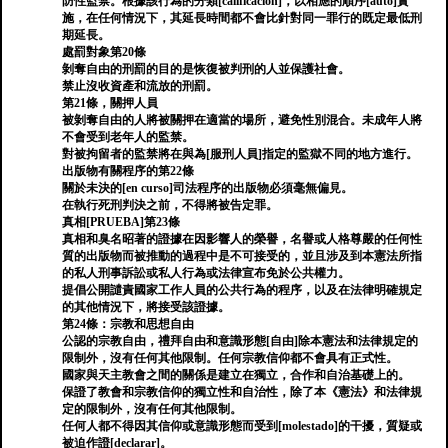
防性監禁。根據該行為的分類[calificación]，以相應的順序[auto]實
施，在任何情況下，其延長時間都不會比針對同一罪行的既定最低刑
期延長。
處罰對象第20條
剝奪自由的刑罰的目的是恢復被判刑的人並保護社會。
禁止沒收資產和流放的刑罰。
第21條，關押人員
被剝奪自由的人將被關押在適當的場所，避免性別混合。未成年人將
不會受到老年人的監禁。
對被拘留者的監禁將在與為[服刑人員]指定的監獄不同的地方進行。
出版物有關程序的第22條
關於未決的[en curso]司法程序的出版物必須毫無偏見。
在執行死刑判決之前，不得將被告定罪。
真相[PRUEBA]第23條
真相和臭名昭著的證據在因影響人的榮譽，名譽或人格尊嚴的任何性
質的出版物而被推動的過程中是不可接受的，並且涉及到本憲法所指
的私人刑事訴訟或私人行為或法律宣布免於公共權力。
提倡公開譴責國家工作人員的公共行為的程序，以及在法律明確規定
的其他情況下，將接受該證據。
第24條：宗教和思想自由
公認的宗教自由，禮拜自由和意識形態[自由]除本憲法和法律規定的
限制外，沒有任何其他限制。任何宗教信仰都不會具有正式性。
國家與天主教會之間的關係是建立在獨立，合作和自治基礎上的。
保證了教會和宗教信仰的獨立性和自治性，除了本《憲法》和法律規
定的限制外，沒有任何其他限制。
任何人都不得因其信仰或意識形態而受到[molestado]的干擾，質疑或
被迫作證[declarar]。