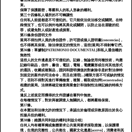
響法律規定的公共秩序或第三方權利的人的行為不受公共權力的約
束。
保障了保護親密，尊嚴和人的私人形象的權利。
第三十四條私人場所的不可轉讓性
任何私人前提都是不可侵犯的。它只能依法依法移交或關閉。在特
殊情況下，也可以例外地將其異化或關閉，以防止迫在眉睫的犯
罪，或避免對人或財產造成損害。
第35條身份證明文件
當局不得扣押人員的身份證件，許可證或個人證明書[conconcias]，
也不得將其保留。除法律規定的情況外，這些[當局]不得剝奪它們。
第36條：單據制[PATRIMONIO DOCUMENTAL]和私人通信權的
無效性
這些人的文件遺產是不可侵犯的。記錄，無論使用何種技術，均應
記錄印刷品，信件，書信，電話，電報，電纜圖形或任何其他形式
的通訊，收藏或複製品，證詞和證明價值的對象除非是針對法律特
別規定的案件的司法命令，而且在清理[...]權限方面不可或缺的情況
下，否則不得對其進行單獨檢查，複製，截取或扣押[secuestrados]
相應的當局。法律將確定檢查商業會計和強制性法律記錄的特殊方
式。
違反上述規定而獲得的文件證據在審判中無效。
在每種情況下，對於與被調查人無關的人，都將嚴格保留。
第37條。
在本憲法和法律允許的情況下，承認出於倫理或宗教原因出於良心
拒服兵役的權利。
第38條：維護共同利益的權利[利益分歧]
任何人均有權單獨或集體要求公共當局要求採取措施，以保護環
境，生境的完整性，公共衛生，國家文化遺產[acervo]，消費者和其