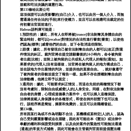
規範和司法決議的違憲行為。
第133條哈比斯公司
這項保證可以由受影響的[自己]介入，也可以由另一個人介入，而無
需通過任何合法的[手段]來行使權力，並且可以在相應司法裁定的任
何初審法官面前進行。
Habeas語料庫可能是：
1.預防性的：據此，所有人在即將被[trance]非法剝奪其身體自由的
緊迫時刻，都可以[recabar]對情況的合法性進行審查[審查]，以使他
們認為[標準] ]威脅他們的自由，並下令取消這些限制。
2.賠償：據此，所有發現自己被非法剝奪自由的人都可以[改正]對案
件情況的糾正。裁判官將在提交請願書後的24小時內，命令被拘留
者出庭[比較]，並附上被拘留的公共或私人代理人的報告[通知]。如
果要求的[代理人]沒有這樣做，法官將在被拘留人的地方構成自己，
並在該地方作出案情的判決，並提供他的直接自由。 ，就好像遵守
了被拘留者的容貌並提交了報告一樣。如果不存在授權剝奪自由的
法律動機，他將立即予以規定；
3.通用的：據此，可能要求糾正情況，而這在先前的兩種情況下都
沒有考慮到，限制自由或威脅[人的]人身安全。同樣，在對依法剝奪
自由者的身體，心理或道德暴力案件中，也可以插入這種保證。
法律將規範人身保護令的各種形式，即使在例外狀態下也可以進
行。該程序將是簡短，摘要和免費的，並且可以依職權發起。
第134條。
所有因某行為或不作為明顯不合法，某機構或某特定[人]的人，認為
自己受到嚴重影響或迫在眉睫，因此有可能在本《憲法》或法律中
奉獻的權利和保證受到損害，以及由於案件的緊急性可能無法通過
[通過]的常規方式補救，因此可能會在主管裁判官面前提倡憲法權