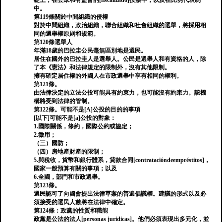
礎上；在公眾和有監督的[fiscalizado]投票中，以及在比例代表制
中。
第119條關於中間組織的侵權
對於中間組織，政治組織，聯合組織和社會組織的選舉，將採用相
同的選舉權原則和規範。
第120條選舉人
年滿18歲的巴拉圭公民毫無區別地是選民。
居住在國外的巴拉圭人是選舉人。公民是選舉人和有資格的人，除
了本《憲法》和法律規定的限制外，沒有其他限制。
擁有確定居住權的外國人在市政選舉中享有相同的權利。
第121條。
由法律決定的立法公投可能具有約束力，也可能沒有約束力。該機
構將受到法律的管制。
第122條。可能不是[A]公投的目的的事項
[以下]可能不是[a]公投的對象：
1.國際關係，條約，國際公約或協定；
2.徵用；
（三）國防；
（四）房地產財產的限制；
5.與稅收，貨幣和銀行體系，貸款合同[contratacióndeempréstitos]，
國家一般預算有關的事項；以及
6.全國，部門和市政選舉。
第123條。
選民認可了向國會提出法律草案的普遍倡議權。建議的形式以及必
須接受的選民人數將在法律中確定。
第124條：政黨的性質和職能
政黨是公法的法人[personas juridicas]。他們必須表現出多元化，並