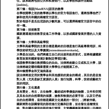
任。該系統將包括公共和私營部門，以及學校和課外活動區
[ámbito]。
第77條：母語[MateRNA]語言的教學
在學校開學之初的教學將以學生的官方母語進行。還將指導他們了
解和使用共和國的兩種官方語言。
對於母語不是瓜拉尼語的少數民族，可以選擇兩種官方語言中的任
何一種。
第78條：技術教育
國家應通過技術教育促進工作準備，以形成國家發展所需的人力資
源。
第79條：大學和高級學院
大學和高級學院的主要目標是最終的目標是進行高級專業培訓，科
學技術研究以及大學擴展[extensiónuniversitaria]。
大學是自治的。他們將建立自己的法規和政府形式，並將根據國家
教育政策和國家發展計劃制定學習計劃。
保證教學和擔任教授職位的自由。法律將創建公立或私立大學，該
法律將確定哪些職業需要大學學位才能開展工作。
第80條獎學金和艾滋病基金
該法律將規定用於獎學金和其他援助的資金的構成，其目的是促進
對人員（尤其是缺乏資源的人員）進行知識，科學，技術或藝術方
面的培訓。
第81條：文化遺產
具有歷史，考古，古生物學，藝術或科學價值的物體，文件和空間
及其各自的自然環境的保護，搶救和恢復的必要手段，以及它們各
自的自然環境，這些都是國家文化遺產的一部分[ ，]將被仲裁。
國家將對在該國發現的那些進行定義和註冊，並在發生這種情況
時，對在國外發現的那些進行管理。主管機構將與遵循同一目標的