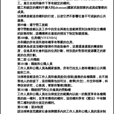
工。雇主在相同條件下享有鎖定的權利。
罷工和鎖定的權利不擴大到[alcanzan]國家武裝部隊的成員或警察的
成員。
法律將規範這些權利的行使，以使它們不影響社會不可或缺的公共
服務。
第99條：遵守勞工規範
遵守勞動規範以及工作中的安全與衛生規範將受到法律所設立機構
的財務控制，該機構將在違規的情況下制定制裁措施。
第100條。住房權[VIVENDA]
共和國的所有居民都有權享有尊嚴的住房。
國家將為使這項權利發揮作用創造條件，並應通過適當的籌資制
度，促進具有社會利益的住房計劃，特別是針對那些資源匱乏的家
庭的住房計劃。
第二節 公共職能
第101條：職能和公職人員
工作人員和公職人員為國家服務。所有巴拉圭人都有權擔任公共職
能和工作。
法律將規範這些工作人員和僱員提供[假裝]服務的各種職業，在不損
害他人的前提下，這些職業包括司法，教學[外交]，外交和領事，科
學技術研究，公務員，軍隊和警察[職業]。
第102條：職能部門和公共僱員的勞動權
工作人員和公職人員在法律規定的範圍內以統一的製度享有各種職
業的統一權利，並享有獲得的權利，這些權利享有《憲法》中有關
勞工權利的部分規定的權利。
第103條：退休制度
該法律將規范國家社會保障體系內的工作人員和公職人員的退休制