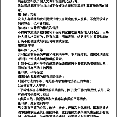
局必須立即授予個人文件和相應的安全行為。
政治尋求庇護者[asiliado]不會被強迫轉移到當局對其實施迫害的國
家。
第44條：稅收
沒有人有義務納稅或提供法律沒有規定的個人服務。不會要求過多
的保釋金，也不會罰款。
第45條：未聲明的權利和保證
不得將本憲法所載的權利和保障的宣揚理解為對他人的否定，因為
他人是人格固有的，沒有在其中明確表達。缺乏援引[a]監管法律的
行為不能否認或削弱任何權利或保證。
第三章 平等
第46條：人人平等
共和國所有居民的尊嚴和權利均平等。不允許歧視。國家將消除障
礙並防止造成或加劇障礙的因素。
針對不公正的不平等而建立的保護措施將不會被視為歧視性因素，
而將被視為平均主義因素。
第47條。平等保證
國家將向共和國的所有居民保證：
1.訴諸司法的平等，為此將消除阻礙司法公正的障礙；
2.法律面前人人平等；
3.平等地享有非選舉性的公共職能，除了[對工作的適用性]以外，沒
有任何其他要求，並且
4.參與自然，物質資產和文化惠益參與的平等機會。
第48條：男女權利平等
男女享有平等的公民，政治，社會，經濟和文化權利。國家將通過
消除阻礙或阻礙其行使的障礙，並促進婦女參與國民生活的所有領
域，創造條件，並創造適當的機制，使平等成為現實和有效。