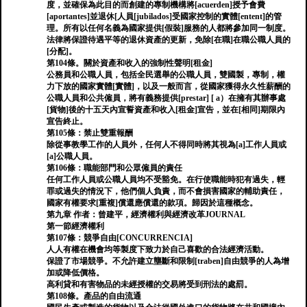
度，並確保為此目的而創建的專制機構將[acuerden]授予會費
[aportantes]並退休[人員[jubilados]受國家控制的實體[entent]的管
理。所有以任何名義為國家提供[假裝]服務的人都將參加同一制度。
法律將保證待遇平等的退休資產的更新，免除[在職]在職公職人員的
[分配]。
第104條。關於資產和收入的強制性聲明[租金]
公務員和公職人員，包括全民選舉的公職人員，雙國製，專制，權
力下放的國家實體[實體]，以及一般而言，從國家獲得永久性薪酬的
公職人員和公共僱員，將有義務提供[prestar] [ a）在擁有其辦事處
[貨物]後的十五天內宣誓資產和收入[租金]宣告，並在[相同]期限內
宣告終止。
第105條：禁止雙重報酬
除從事教學工作的人員外，任何人不得同時將其視為[a]工作人員或
[a]公職人員。
第106條：職能部門和公眾僱員的責任
任何工作人員或公職人員均不受豁免。在行使職能時犯有過失，輕
罪或過失的情況下，他們個人負責，而不會損害國家的輔助責任，
國家有權要求[重複]償還應償還的款項。歸因於這種概念。
第九章 作者：曾建平，經濟權利與經濟改革JOURNAL
第一節經濟權利
第107條：競爭自由[CONCURRENCIA]
人人有權在機會均​​等製度下致力於自己喜歡的合法經濟活動。
保證了市場競爭。不允許建立壟斷和限制[traben]自由競爭的人為增
加或降低價格。
高利貸和有害物品的未經授權的交易將受到刑法的處罰。
第108條。產品的自由流通