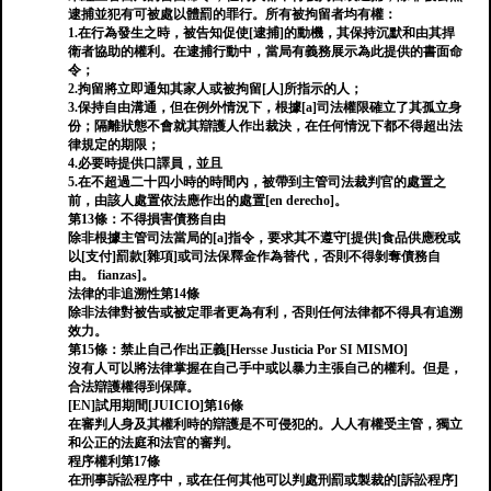
逮捕並犯有可被處以體罰的罪行。所有被拘留者均有權：
1.在行為發生之時，被告知促使[逮捕]的動機，其保持沉默和由其捍
衛者協助的權利。在逮捕行動中，當局有義務展示為此提供的書面命
令；
2.拘留將立即通知其家人或被拘留[人]所指示的人；
3.保持自由溝通，但在例外情況下，根據[a]司法權限確立了其孤立身
份；隔離狀態不會就其辯護人作出裁決，在任何情況下都不得超出法
律規定的期限；
4.必要時提供口譯員，並且
5.在不超過二十四小時的時間內，被帶到主管司法裁判官的處置之
前，由該人處置依法應作出的處置[en derecho]。
第13條：不得損害債務自由
除非根據主管司法當局的[a]指令，要求其不遵守[提供]食品供應稅或
以[支付]罰款[雜項]或司法保釋金作為替代，否則不得剝奪債務自
由。 fianzas]。
法律的非追溯性第14條
除非法律對被告或被定罪者更為有利，否則任何法律都不得具有追溯
效力。
第15條：禁止自己作出正義[Hersse Justicia Por SI MISMO]
沒有人可以將法律掌握在自己手中或以暴力主張自己的權利。但是，
合法辯護權得到保障。
[EN]試用期間[JUICIO]第16條
在審判人身及其權利時的辯護是不可侵犯的。人人有權受主管，獨立
和公正的法庭和法官的審判。
程序權利第17條
在刑事訴訟程序中，或在任何其他可以判處刑罰或製裁的[訴訟程序]