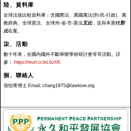
陸、資料庫
全球法規比較資料庫：含國際法、萬國萬法(刑-民-行政)、萬
教經典、全球憲法、全球州-省-市-憲法
互比
，並與本憲標
對
比
在案。
柒、活動
數十年來，在國內國外不斷舉辦學術研討會等等活動。詳
參：
https://reurl.cc/eL6zXK
捌、
聯絡人
張怡菁博士 Email: chang1975@lawlove.org