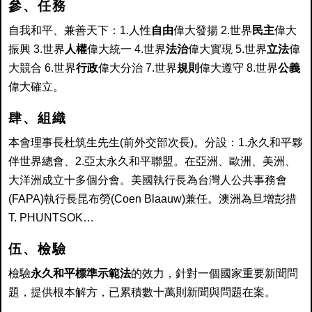
參、任務
自我和平、兼善天下：1.人性
自由
偉大發揚 2.世界
民主
偉大
振興
3.世界
人權
偉大統一 4.世界
法治
偉大實現 5.世界
立法
偉
大競合
6.世界
行政
偉大分治 7.世界
規則
偉大遵守 8.世界
公義
偉大確立。
肆、組織
本會理事長杜筑生先生(前外交部次長)。分設：1.永久和平夥
伴世界總會、2.亞太永久和平聯盟。在亞洲、歐洲、美洲、
大洋洲成立十多個分會。美國執行長為台灣人公共事務會
(FAPA)執行長昆布勞(Coen Blaauw)兼任。澳洲為旦增彭措
T. PHUNTSOK…
伍、檢驗
檢驗
永久和平標準示範法
的效力，針對一個國家重要新聞問
題，提供根本解方，已累積數十萬則新聞與問題在案。