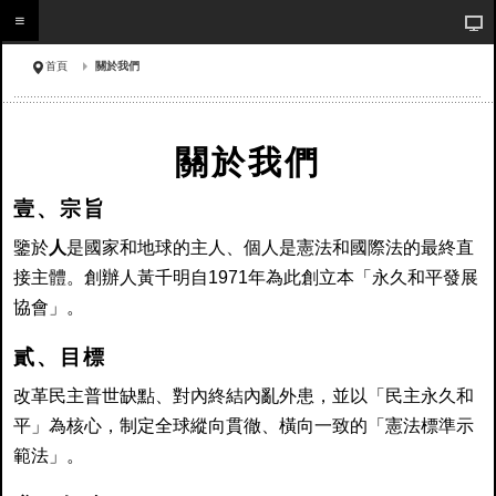
首頁
關於我們
關於我們
壹、宗旨
鑒於
人
是國家和地球的主人、個人是憲法和國際法的最終直
接主體。創辦人黃千明自1971年為此創立本「永久和平發展
協會」。
貳、目標
改革民主普世缺點、對內終結內亂外患，並以「民主永久和
平」為核心，制定全球縱向貫徹、橫向一致的「憲法標準示
範法」。