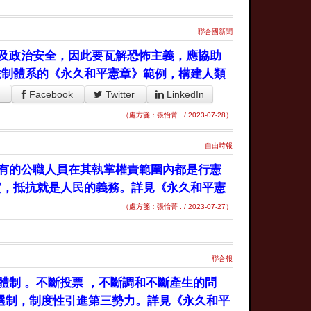
聯合國新聞
及政治安全，因此要瓦解恐怖主義，應協助
法制體系的《永久和平憲章》範例，構建人類
Facebook
Twitter
LinkedIn
（處方箋：張怡菁 . / 2023-07-28）
自由時報
有的公職人員在其執掌權責範圍內都是行憲
實，抵抗就是人民的義務。詳見《永久和平憲
（處方箋：張怡菁 . / 2023-07-27）
聯合報
體制 。不斷投票 ，不斷調和不斷產生的問
單選制，制度性引進第三勢力。詳見《永久和平