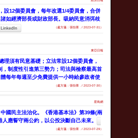
經濟日報
設12個委員會，每年改選1/4委員會，合併
，諸如經濟部長或財政部長。吸納民意消弭歧
LinkedIn
（處方箋：張怡菁 . / 2023-07-31）
東亞日報
總理須有民意基礎；立法常設12個委員會，
選制，制度性引進第三勢力；司法與檢察最高首
媒體每年每週至少免費提供一小時給參政者使
（處方箋：張怡菁 . / 2023-07-30）
星島網
中國民主法治化。《香港基本法》第39條(兩
港人應誓守兩公約，以公投決斷自己未來。
（處方箋：張怡菁 . / 2023-07-29）