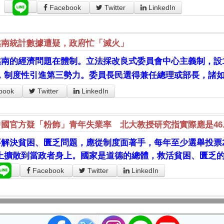
。
Facebook
Twitter
LinkedIn
越南統計數據遭疑，政府忙「滅火」
越南的經濟問題在體制。立法採改良式委員會中心主義制，設1
，制度性引進第三勢力。委員長民選得兼任總理或部長，諸
book
Twitter
LinkedIn
中國官方疑「粉飾」青年失業率 北大教授研究指實際應是46.
要解決貧困、匱乏問題，應從制度面著手，每年至少選舉投票2
上擴散到當政者身上。國家是道德的總體，救活貧困、匱乏
Facebook
Twitter
LinkedIn