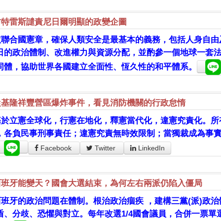
古特雷斯譴責尼日爾明顯的政變企圖
依聯合國憲章，確保人類安全是最基本的義務，包括人身自由
日的政治體制、改進權力與資源分配，並酌參一個地球一套
同體，協助世界各國建立全面性、恆久性的和平體系。
從基隆祥豐營區爆炸事件，看見消防機關的行政怠惰
基於立憲全球化，行憲在地化，釋憲當代化，違憲究責化。所
，各負民事刑事責任；違憲究責無時效限制；當獨裁成為事
Facebook
Twitter
LinkedIn
西班牙能變天？國會大選結束，為何左右兩派仍陷入僵局
西班牙的政治問題在體制。根治政治痼疾 ，建構三黨(派)政治
盾、分歧、恐懼與對立。每年改選1/4國會議員，合併一票