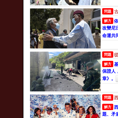
問題
解方
改變尼
命運共
問題
解方
保證人
章》。
問題
解方
題、矛