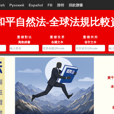
ish
Русский
Español
FB
推特
捐款贈書
和平自然法-全球法規比較
憲 標 對 比
憲 標 世 界
憲 標 州 邦
萬教經書
各國文本
省市文本
黃千
本