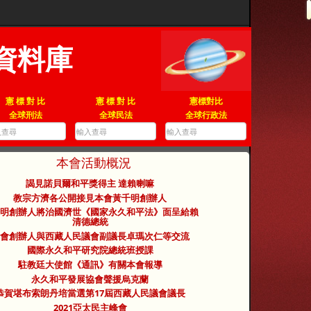
資料庫
憲 標 對 比
憲 標 對 比
憲標對比
全球刑法
全球民法
全球行政法
本會活動概況
謁見諾貝爾和平獎得主 達賴喇嘛
教宗方濟各公開接見本會黃千明創辦人
明創辦人將治國濟世《國家永久和平法》面呈給賴
清德總統
會創辦人與西藏人民議會副議長卓瑪次仁等交流
國際永久和平研究院總統班授課
駐教廷大使館《通訊》有關本會報導
永久和平發展協會聲援烏克蘭
恭賀堪布索朗丹培當選第17屆西藏人民議會議長
2021亞太民主峰會