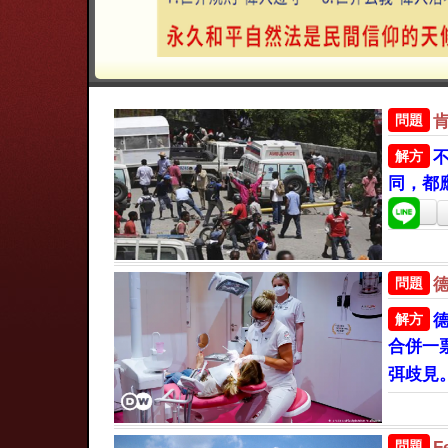
問題
解方
同，都
問題
解方
合併一
弭歧見
問題
F