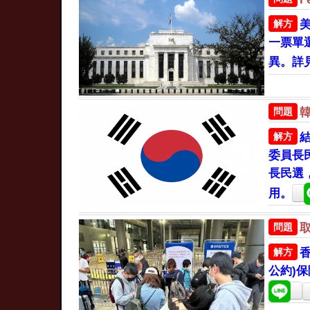
解方
一票單
異。詳
問題
解方
委員長
長民選
用。
問題
解方
公約)