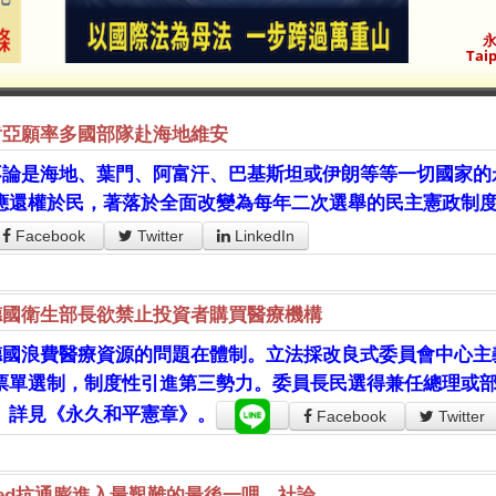
永
Taip
肯亞願率多國部隊赴海地維安
不論是海地、葉門、阿富汗、巴基斯坦或伊朗等等一切國家的
應還權於民，著落於全面改變為每年二次選舉的民主憲政制
Facebook
Twitter
LinkedIn
德國衛生部長欲禁止投資者購買醫療機構
德國浪費醫療資源的問題在體制。立法採改良式委員會中心主義
票單選制，制度性引進第三勢力。委員長民選得兼任總理或
。詳見《永久和平憲章》。
Facebook
Twitter
ed抗通膨進入最艱難的最後一哩 - 社論