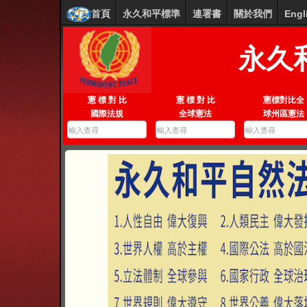
首頁
永久和平標準
連署書
關於我們
Engl
永久
憲 標 對 比
憲 標 對 比
憲標對比全
國際法規
全球憲法
球州區憲法