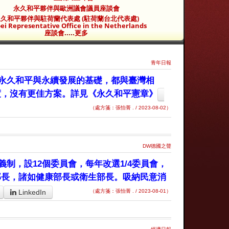
永久和平夥伴與歐洲議會議員座談會
久和平夥伴與駐荷蘭代表處 (駐荷蘭台北代表處)
ei Representative Office in the Netherlands
座談會
.....
更多
青年日報
永久和平與永續發展的基礎，都與臺灣相
度，沒有更佳方案。詳見《永久和平憲章》
（處方箋：張怡菁 . / 2023-08-02）
DW德國之聲
制，設12個委員會，每年改選1/4委員會，
部長，諸如健康部長或衛生部長。吸納民意消
LinkedIn
（處方箋：張怡菁 . / 2023-08-01）