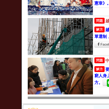
憲章》
問題
解方
單選制
Face
問題
解方
窮人身
方。