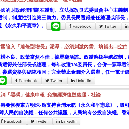
美國的財政經濟問題在體制。立法採改良式委員會中心主義制，
選制，制度性引進第三勢力。委員長民選得兼任總理或部長
見《永久和平憲章》。
Facebook
Twitter
韓國陷入「蕭條型增長」泥潭，必須刺激內需、填補出口空白
結構不良、政策當然不佳，被罵翻活該。政體應採半總統制，
民選得兼任部長或總理，每年改選1/4委員長，合併一票單
，參選資格與總統相同；完全禁止金錢介入選舉，任一電子
Facebook
Twitter
LinkedIn
取消「黑碼」健康申報 免拖經濟復甦後腿 - 社論
香港要恢復東方明珠-應支持台灣示範《永久和平憲章》，吸引
保障人民的自決權，任何公共議題，人民均有公投自決權。香
Facebook
Twitter
LinkedIn