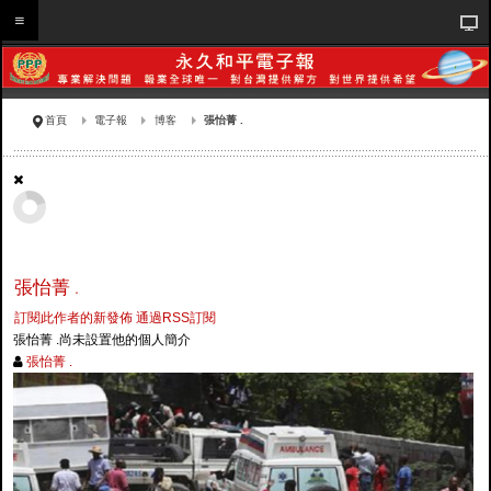
首頁
電子報
博客
張怡菁 .
張怡菁 .
訂閱此作者的新發佈
通過RSS訂閱
張怡菁 .尚未設置他的個人簡介
張怡菁 .