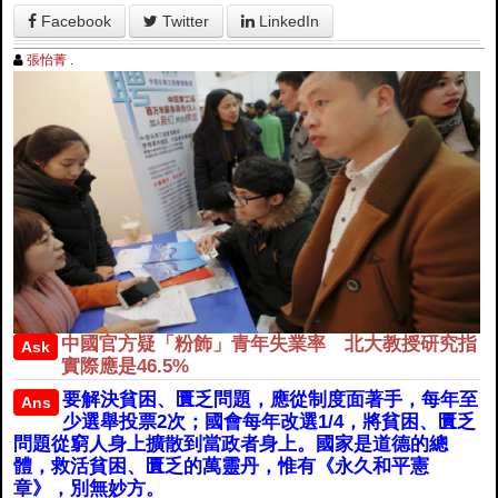
Facebook
Twitter
LinkedIn
張怡菁 .
中國官方疑「粉飾」青年失業率 北大教授研究指
Ask
實際應是46.5%
要解決貧困、匱乏問題，應從制度面著手，每年至
Ans
少選舉投票2次；國會每年改選1/4，將貧困、匱乏
問題從窮人身上擴散到當政者身上。國家是道德的總
體，救活貧困、匱乏的萬靈丹，惟有《永久和平憲
章》，別無妙方。