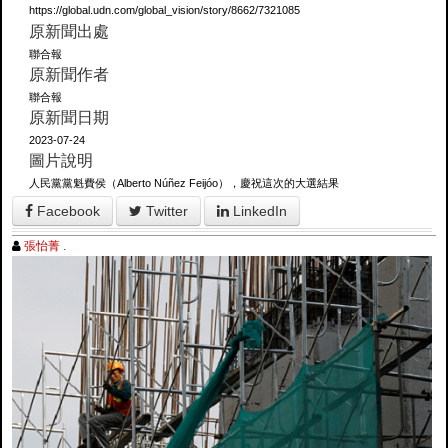
https://global.udn.com/global_vision/story/8662/7321085
原新聞出處
聯合報
原新聞作者
聯合報
原新聞日期
2023-07-24
圖片說明
人民黨黨魁費侯（Alberto Núñez Feijóo），慶祝這次的大選結果
Facebook
Twitter
LinkedIn
張怡菁 .