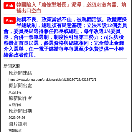
韓國陷入「蕭條型增長」泥潭，必須刺激內需、填
Ask
補出口空白
結構不良、政策當然不佳，被罵翻活該。政體應採
Ans
半總統制，總理須有民意基礎；立法常設12個委員
會，委員長民選得兼任部長或總理，每年改選1/4委員
長，合併一票單選制，制度性引進第三勢力；司法與檢
察最高首長民選，參選資格與總統相同；完全禁止金錢
介入選舉，任一電子媒體每年每週至少免費提供一小時
給參政者使用。
新聞來源
原新聞連結
https://www.donga.com/cn/List/article/all/20230726/4313872/1
原新聞出處
東亞日報
原新聞作者
東亞日報
原新聞日期
2023-07-26
圖片說明
南韓國旗