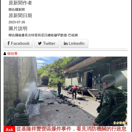
原新聞作者
聯合國新聞
原新聞日期
2023-07-26
圖片說明
聯合國秘書長古特雷與尼日總統穆罕默德·巴祖姆
Facebook
Twitter
LinkedIn
張怡菁 .
從基隆祥豐營區爆炸事件，看見消防機關的行政怠
Ask