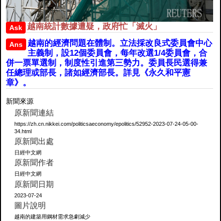
越南統計數據遭疑，政府忙「滅火」
Ask
越南的經濟問題在體制。立法採改良式委員會中心
Ans
主義制，設12個委員會，每年改選1/4委員會，合
併一票單選制，制度性引進第三勢力。委員長民選得兼
任總理或部長，諸如經濟部長。詳見《永久和平憲
章》。
新聞來源
原新聞連結
https://zh.cn.nikkei.com/politicsaeconomy/epolitics/52952-2023-07-24-05-00-
34.html
原新聞出處
日經中文網
原新聞作者
日經中文網
原新聞日期
2023-07-24
圖片說明
越南的建築用鋼材需求急劇減少