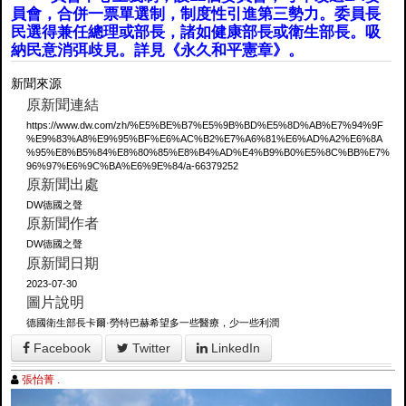
員會，合併一票單選制，制度性引進第三勢力。委員長
民選得兼任總理或部長，諸如健康部長或衛生部長。吸
納民意消弭歧見。詳見《永久和平憲章》。
新聞來源
原新聞連結
https://www.dw.com/zh/%E5%BE%B7%E5%9B%BD%E5%8D%AB%E7%94%9F
%E9%83%A8%E9%95%BF%E6%AC%B2%E7%A6%81%E6%AD%A2%E6%8A
%95%E8%B5%84%E8%80%85%E8%B4%AD%E4%B9%B0%E5%8C%BB%E7%
96%97%E6%9C%BA%E6%9E%84/a-66379252
原新聞出處
DW德國之聲
原新聞作者
DW德國之聲
原新聞日期
2023-07-30
圖片說明
德國衛生部長卡爾·勞特巴赫希望多一些醫療，少一些利潤
Facebook
Twitter
LinkedIn
張怡菁 .