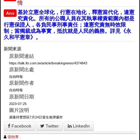
惰
基於立憲全球化，行憲在地化，釋憲當代化，違憲
Ans
究責化。所有的公職人員在其執掌權責範圍內都是
行憲保證人，各負民事刑事責任；違憲究責無時效限
制；當獨裁成為事實，抵抗就是人民的義務。詳見《永
久和平憲章》。
新聞來源
原新聞連結
https://talk.ltn.com.tw/article/breakingnews/4374843
原新聞出處
自由時報
原新聞作者
自由時報
原新聞日期
2023-07-25
圖片說明
基隆祥豐營區7月24日發生炮彈爆炸
Facebook
Twitter
LinkedIn
張怡菁 .