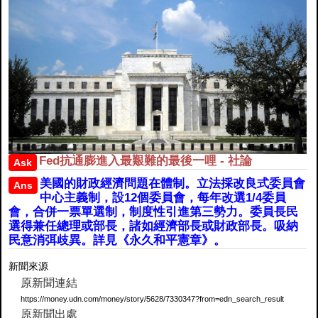
Fed抗通膨進入最艱難的最後一哩 - 社論
Ask
美國的財政經濟問題在體制。立法採改良式委員會
Ans
中心主義制，設12個委員會，每年改選1/4委員
會，合併一票單選制，制度性引進第三勢力。委員長民
選得兼任總理或部長，諸如經濟部長或財政部長。吸納
民意消弭歧異。詳見《永久和平憲章》。
新聞來源
原新聞連結
https://money.udn.com/money/story/5628/7330347?from=edn_search_result
原新聞出處