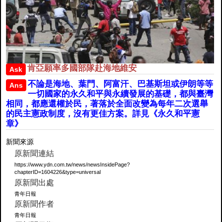
肯亞願率多國部隊赴海地維安
Ask
不論是海地、葉門、阿富汗、巴基斯坦或伊朗等等
Ans
一切國家的永久和平與永續發展的基礎，都與臺灣
相同，都應還權於民，著落於全面改變為每年二次選舉
的民主憲政制度，沒有更佳方案。詳見《永久和平憲
章》
新聞來源
原新聞連結
https://www.ydn.com.tw/news/newsInsidePage?
chapterID=1604226&type=universal
原新聞出處
青年日報
原新聞作者
青年日報