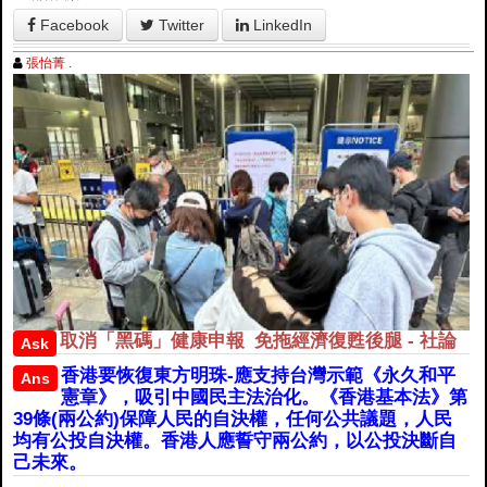
Facebook
Twitter
LinkedIn
張怡菁 .
取消「黑碼」健康申報 免拖經濟復甦後腿 - 社論
Ask
香港要恢復東方明珠-應支持台灣示範《永久和平
Ans
憲章》，吸引中國民主法治化。《香港基本法》第
39條(兩公約)保障人民的自決權，任何公共議題，人民
均有公投自決權。香港人應誓守兩公約，以公投決斷自
己未來。