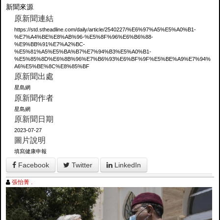
新聞來源
原新聞連結
https://std.stheadline.com/daily/article/2540227/%E6%97%A5%E5%A0%B1-
%E7%A4%BE%E8%AB%96-%E5%8F%96%E6%B6%88-
%E9%BB%91%E7%A2%BC-
%E5%81%A5%E5%BA%B7%E7%94%B3%E5%A0%B1-
%E5%85%8D%E6%8B%96%E7%B6%93%E6%BF%9F%E5%BE%A9%E7%94%
A6%E5%BE%8C%E8%85%BF
原新聞出處
星島網
原新聞作者
星島網
原新聞日期
2023-07-27
圖片說明
填寫健康申報
Facebook
Twitter
LinkedIn
張怡菁 .