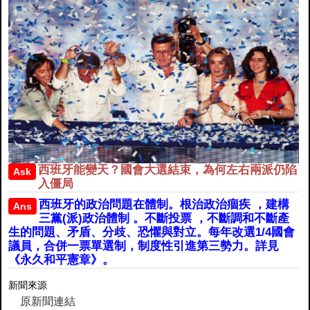
西班牙能變天？國會大選結束，為何左右兩派仍陷
Ask
入僵局
西班牙的政治問題在體制。根治政治痼疾 ，建構
Ans
三黨(派)政治體制 。不斷投票 ，不斷調和不斷產
生的問題、矛盾、分歧、恐懼與對立。每年改選1/4國會
議員，合併一票單選制，制度性引進第三勢力。詳見
《永久和平憲章》。
新聞來源
原新聞連結