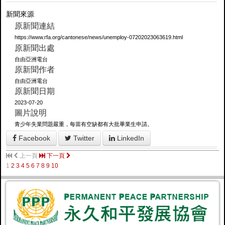
新聞來源
原新聞連結
https://www.rfa.org/cantonese/news/unemploy-07202023063619.html
原新聞出處
自由亞洲電台
原新聞作者
自由亞洲電台
原新聞日期
2023-07-20
圖片說明
青少年失業問題嚴重，每當有空缺都有大批畢業生申請。
Facebook
Twitter
LinkedIn
上一頁
下一頁
1
2
3
4
5
6
7
8
9
10