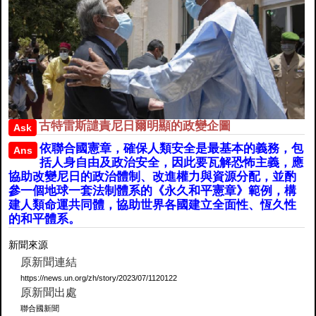
古特雷斯譴責尼日爾明顯的政變企圖
Ask
依聯合國憲章，確保人類安全是最基本的義務，包
Ans
括人身自由及政治安全，因此要瓦解恐怖主義，應
協助改變尼日的政治體制、改進權力與資源分配，並酌
參一個地球一套法制體系的《永久和平憲章》範例，構
建人類命運共同體，協助世界各國建立全面性、恆久性
的和平體系。
新聞來源
原新聞連結
https://news.un.org/zh/story/2023/07/1120122
原新聞出處
聯合國新聞