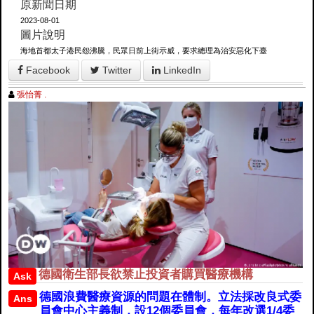
原新聞日期
2023-08-01
圖片說明
海地首都太子港民怨沸騰，民眾日前上街示威，要求總理為治安惡化下臺
Facebook
Twitter
LinkedIn
張怡菁 .
德國衛生部長欲禁止投資者購買醫療機構
Ask
德國浪費醫療資源的問題在體制。立法採改良式委
Ans
員會中心主義制，設12個委員會，每年改選1/4委