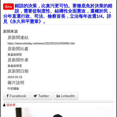
錯誤的決策，比貪污更可怕。要徹底免於決策的錯
Ans
誤，需要從制度性、結構性全面憲改，還權於民，
分年直選行政、司法、檢察首長，立法每年改選1/4。詳
見《永久和平憲章》。
新聞來源
原新聞連結
https://www.ettoday.net/news/20230315/2459485.htm
原新聞出處
東森新聞雲
原新聞作者
東森新聞雲
原新聞日期
2023-03-15
圖片說明
印尼國旗
Facebook
Twitter
LinkedIn
張怡菁 .