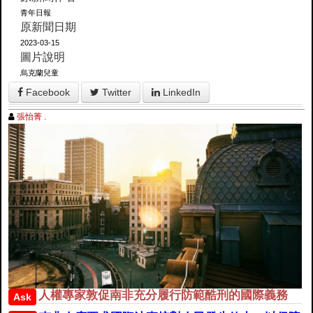
青年日報
原新聞日期
2023-03-15
圖片說明
烏克蘭兒童
Facebook
Twitter
LinkedIn
張怡菁 .
人權專家敦促南非充分履行防範酷刑的國際義務
Ask