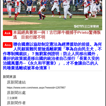
本屆經典賽第一例！古巴隊牛棚捕手Prieto驚傳叛
Ask
逃 目前行蹤不明
聯合國應以協助制定憲法為經濟援助的前提。為何
Ans
人民願當難民冒險逃離家園「寧為自由民主犬，不
作專制獨裁奴」？無窮案例證明：防止人民移出國外，
最好的政策就是移出國的統治者自己採行「長富久安的
治國萬靈丹─《永久和平憲章》」，才不會讓自己的人
民唾棄逃離或被革命清算！
新聞來源
原新聞連結
https://www.setn.com/news.aspx?newsid=1267867
原新聞出處
三立新聞
原新聞作者