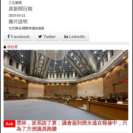
三立新聞
原新聞日期
2023-03-21
圖片說明
古巴隊在洲際球場的身影
Facebook
Twitter
LinkedIn
張怡菁 .
雲林，派系說了算：議會簽到燈永遠在報修中，只
Ask
為了方便議員跑攤