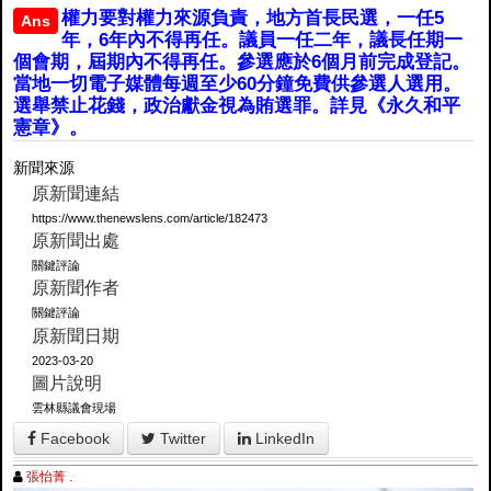
權力要對權力來源負責，地方首長民選，一任5
Ans
年，6年內不得再任。議員一任二年，議長任期一
個會期，屆期內不得再任。參選應於6個月前完成登記。
當地一切電子媒體每週至少60分鐘免費供參選人選用。
選舉禁止花錢，政治獻金視為賄選罪。詳見《永久和平
憲章》。
新聞來源
原新聞連結
https://www.thenewslens.com/article/182473
原新聞出處
關鍵評論
原新聞作者
關鍵評論
原新聞日期
2023-03-20
圖片說明
雲林縣議會現場
Facebook
Twitter
LinkedIn
張怡菁 .