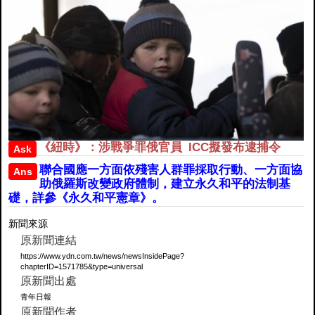
《紐時》：涉戰爭罪俄官員 ICC擬發布逮捕令
Ask
聯合國應一方面依殘害人群罪採取行動、一方面協
Ans
助俄羅斯改變政府體制，建立永久和平的法制基
礎，詳參《永久和平憲章》。
新聞來源
原新聞連結
https://www.ydn.com.tw/news/newsInsidePage?
chapterID=1571785&type=universal
原新聞出處
青年日報
原新聞作者