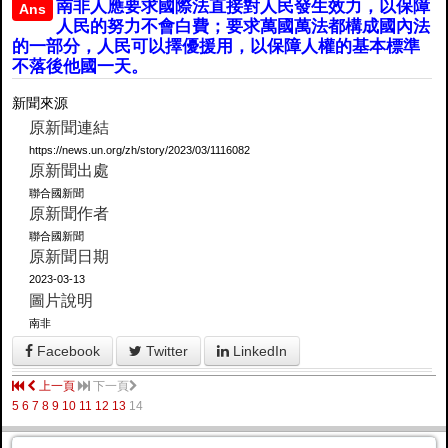
南非人應要求國際法直接對人民發生效力，以保障
Ans
人民的努力不會白費；要求萬國萬法都構成國內法
的一部分，人民可以擇優援用，以保障人權的基本標準
不落後他國一天。
新聞來源
原新聞連結
https://news.un.org/zh/story/2023/03/1116082
原新聞出處
聯合國新聞
原新聞作者
聯合國新聞
原新聞日期
2023-03-13
圖片說明
南非
Facebook
Twitter
LinkedIn
上一頁
下一頁
5
6
7
8
9
10
11
12
13
14