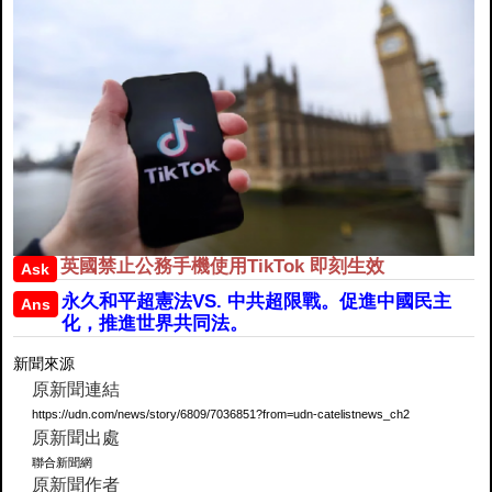
英國禁止公務手機使用TikTok 即刻生效
Ask
永久和平超憲法VS. 中共超限戰。促進中國民主
Ans
化，推進世界共同法。
新聞來源
原新聞連結
https://udn.com/news/story/6809/7036851?from=udn-catelistnews_ch2
原新聞出處
聯合新聞網
原新聞作者