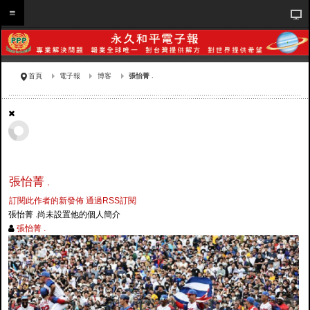
首頁
電子報
博客
張怡菁 .
張怡菁 .
訂閱此作者的新發佈
通過RSS訂閱
張怡菁 .尚未設置他的個人簡介
張怡菁 .