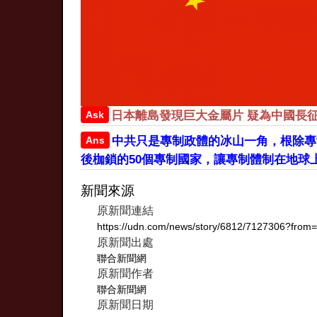
Ask
日本離島發現巨大金屬片 疑為中國長
Ans
中共只是專制政體的冰山一角，根除專
後枷鎖的50個專制國家，讓專制體制在地球
新聞來源
原新聞連結
https://udn.com/news/story/6812/7127306?from=
原新聞出處
聯合新聞網
原新聞作者
聯合新聞網
原新聞日期