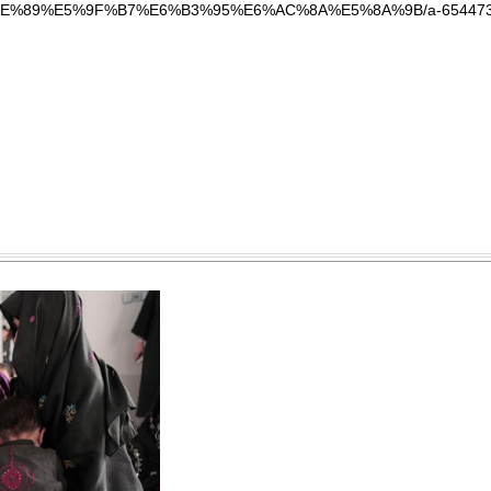
%89%E5%9F%B7%E6%B3%95%E6%AC%8A%E5%8A%9B/a-654473