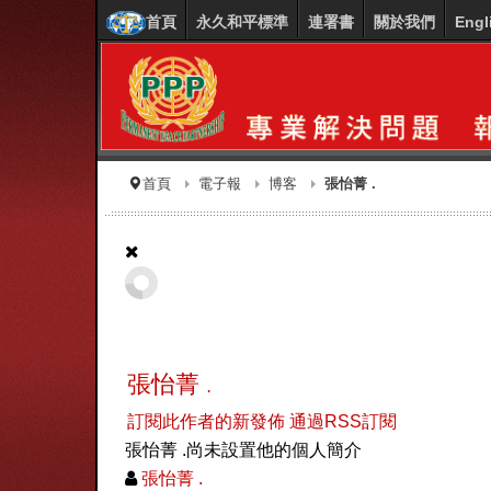
首頁
永久和平標準
連署書
關於我們
Engl
首頁
電子報
博客
張怡菁 .
張怡菁 .
訂閱此作者的新發佈
通過RSS訂閱
張怡菁 .尚未設置他的個人簡介
張怡菁 .