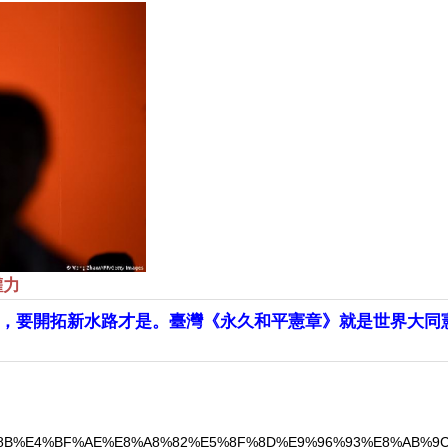
權力
，要開拓新水路才是。臺灣《永久和平憲章》就是世界大同
%9C%8B%E4%BF%AE%E8%A8%82%E5%8F%8D%E9%96%93%E8%AB%9