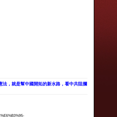
憲法，就是幫中國開拓的新水路，看中共阻攔
C%E6%B3%95-