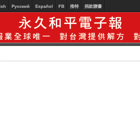
ish
Русский
Español
FB
推特
捐款贈書