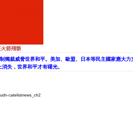
征火箭殘骸
制獨裁威脅世界和平。美加、歐盟、日本等民主國家應大力
上消失，世界和平才有曙光。
udn-catelistnews_ch2