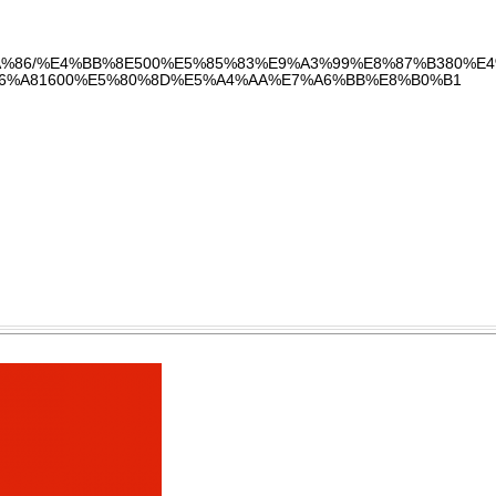
9%9A%86/%E4%BB%8E500%E5%85%83%E9%A3%99%E8%87%B380%E4
6%A81600%E5%80%8D%E5%A4%AA%E7%A6%BB%E8%B0%B1