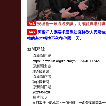
Ask
安理會一致通過決議，明確譴責塔利班
Ans
阿富汗人應要求國際法直接對人民發生
權的基本標準不落後他國一天。
新聞來源
原新聞連結
https://news.un.org/zh/story/2023/04/1117427
原新聞出處
聯合國新聞
原新聞作者
聯合國新聞
原新聞日期
2023-04-28
圖片說明
在阿富汗中部地區的一個村莊，一名營養顧問為一