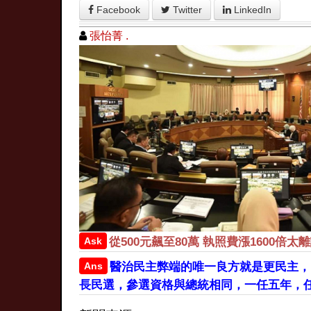
Facebook
Twitter
LinkedIn
張怡菁 .
Ask
從500元飆至80萬 執照費漲1600倍太離
Ans
醫治民主弊端的唯一良方就是更民主，
長民選，參選資格與總統相同，一任五年，