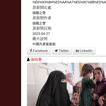
%E6%93%B4%E5%A4%A7%E5%9C%8B%E5%AE
原新聞出處
德國之聲
原新聞作者
德國之聲
原新聞日期
2023-04-27
圖片說明
中國共產黨黨旗
Facebook
Twitter
LinkedIn
張怡菁 .