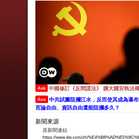
Ask
中國修訂《反間諜法》 擴大國安執法
Ans
中共試圖阻攔江水，反而使其成為瀑布
言論自由、資訊自由還能阻攔多久？
新聞來源
原新聞連結
https://www.dw.com/zh/%E4%B8%AD%E5