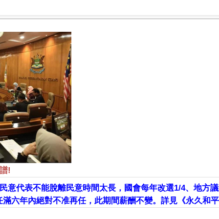
譜!
民意代表不能脫離民意時間太長，國會每年改選1/4、地方
任滿六年內絕對不准再任，此期間薪酬不變。詳見《永久和平