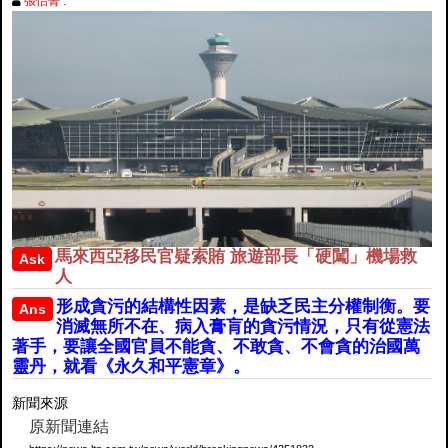
張怡菁 .
馬來西亞移民官疑索賄 旅遊部長「硬闖」機場救
Ask
人
形成貪污的結構性因素，是缺乏民主分權制衡。要
Ans
消滅無所不在、病入膏肓的貪污情況，只有從憲法
著手，要讓全國官員不能貪、不敢貪、不會貪的治國萬
靈丹，就看《永久和平憲章》。
新聞來源
原新聞連結