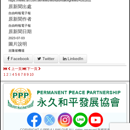
https://news.ltn.com.tw/news/world/breakingnews/4351832
原新聞出處
自由時報電子報
原新聞作者
自由時報電子報
原新聞日期
2023-07-03
圖片說明
吉隆坡機場
Facebook
Twitter
LinkedIn
上一頁
下一頁
1
2
3
4
5
6
7
8
9
10
COPYRIGHT © PPP & LAWLOVE ALL rights reserved 版權所有