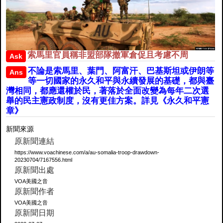
索馬里官員稱非盟部隊撤軍倉促且考慮不周
Ask
不論是索馬里、葉門、阿富汗、巴基斯坦或伊朗等
Ans
等一切國家的永久和平與永續發展的基礎，都與臺
灣相同，都應還權於民，著落於全面改變為每年二次選
舉的民主憲政制度，沒有更佳方案。詳見《永久和平憲
章》
新聞來源
原新聞連結
https://www.voachinese.com/a/au-somalia-troop-drawdown-
20230704/7167556.html
原新聞出處
VOA美國之音
原新聞作者
VOA美國之音
原新聞日期