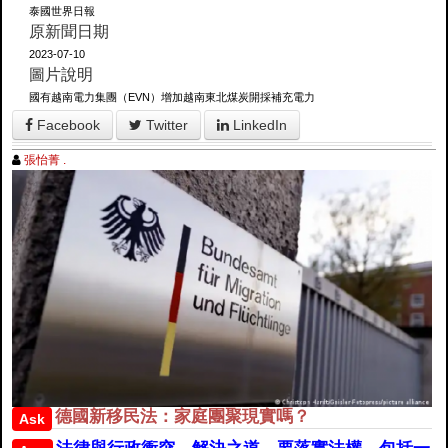
泰國世界日報
原新聞日期
2023-07-10
圖片說明
國有越南電力集團（EVN）增加越南東北煤炭開採補充電力
Facebook
Twitter
LinkedIn
張怡菁 .
德國新移民法：家庭團聚現實嗎？
Ask