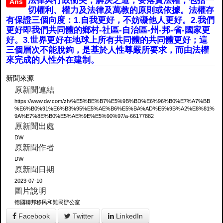
法律與行政衝突，解決之道，要落實法權，包括一
Ans
切權利、權力及法律及萬教的原則或依據。法權存
有保證三個向度：1.自我更好，不妨礙他人更好。2.我們
更好即我們共同體的鄉村-社區-自治區-州-邦-省-國家更
好。3.世界更好在地球上所有共同體的共同體更好；這
三個層次不能脫鉤，是基於人性尊嚴所要求，而由法權
來完成的人性外在建制。
新聞來源
原新聞連結
https://www.dw.com/zh/%E5%BE%B7%E5%9B%BD%E6%96%B0%E7%A7%BB
%E6%B0%91%E6%B3%95%E5%AE%B6%E5%BA%AD%E5%9B%A2%E8%81%
9A%E7%8E%B0%E5%AE%9E%E5%90%97/a-66177882
原新聞出處
DW
原新聞作者
DW
原新聞日期
2023-07-10
圖片說明
德國聯邦移民和難民辦公室
Facebook
Twitter
LinkedIn