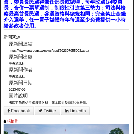
會，委員長民選得兼任部長或總理，每年改選1/4委員
長，合併一票單選制，制度性引進第三勢力；司法與檢
察最高首長民選，參選資格與總統相同；完全禁止金錢
介入選舉，任一電子媒體每年每週至少免費提供一小時
給參政者使用。
新聞來源
原新聞連結
https://www.cna.com.tw/news/aopl/202307055003.aspx
原新聞出處
中央通訊社
原新聞作者
中央通訊社
原新聞日期
2023-07-06
圖片說明
法國非裔青少年遭員警射殺，在全國引發連續6夜暴動。
Facebook
Twitter
LinkedIn
張怡菁 .