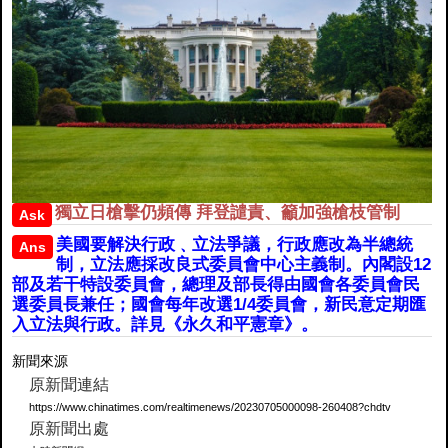
獨立日槍擊仍頻傳 拜登譴責、籲加強槍枝管制
Ask
美國要解決行政﹑立法爭議，行政應改為半總統
Ans
制，立法應採改良式委員會中心主義制。內閣設12
部及若干特設委員會，總理及部長得由國會各委員會民
選委員長兼任；國會每年改選1/4委員會，新民意定期匯
入立法與行政。詳見《永久和平憲章》。
新聞來源
原新聞連結
https://www.chinatimes.com/realtimenews/20230705000098-260408?chdtv
原新聞出處