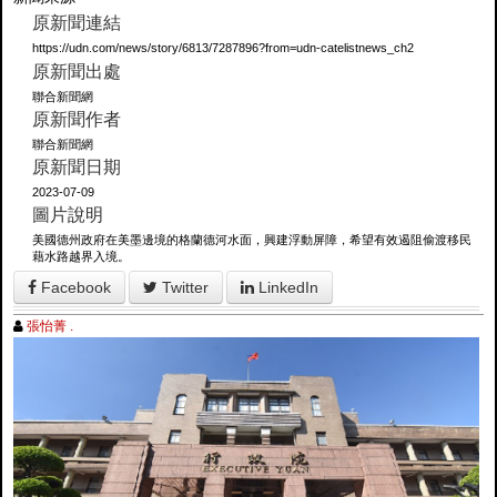
原新聞連結
https://udn.com/news/story/6813/7287896?from=udn-catelistnews_ch2
原新聞出處
聯合新聞網
原新聞作者
聯合新聞網
原新聞日期
2023-07-09
圖片說明
美國德州政府在美墨邊境的格蘭德河水面，興建浮動屏障，希望有效遏阻偷渡移民
藉水路越界入境。
Facebook
Twitter
LinkedIn
張怡菁 .