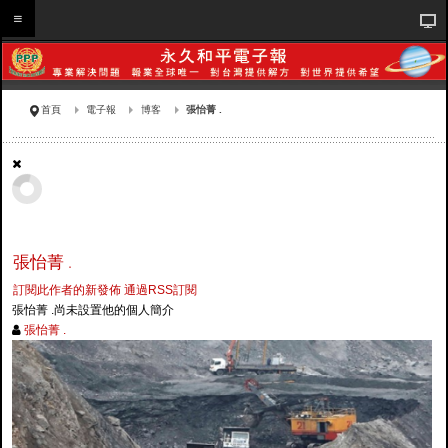
首頁
電子報
博客
張怡菁 .
張怡菁 .
訂閱此作者的新發佈
通過RSS訂閱
張怡菁 .尚未設置他的個人簡介
張怡菁 .