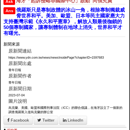
海牙「起訴侵略罪國際中心」啟動 向俄究責
Ask
俄羅斯只是專制政體的冰山一角，根除專制獨裁威
Ans
脅世界和平。美加、歐盟、日本等民主國家應大力
支持臺灣示範《永久和平憲章》，解放人類最後枷鎖的
50個專制國家，讓專制體制在地球上消失，世界和平才
有曙光。
新聞來源
原新聞連結
https://www.ydn.com.tw/news/newsInsidePage?chapterID=1597683
原新聞出處
青年日報
原新聞作者
青年日報
原新聞日期
2023-07-04
圖片說明
烏克蘭、美國、歐盟和國際刑事法院（ICC）的聯合倡議，在海牙設立了一個新的
調查俄羅斯入侵烏克蘭的辦公室
Facebook
Twitter
LinkedIn