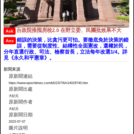
台政院推囤房稅2.0 在野立委、民團批效果不大
Ask
錯誤的決策，比貪污更可怕。要徹底免於決策的錯
Ans
誤，需要從制度性、結構性全面憲改，還權於民，
分年直選行政、司法、檢察首長，立法每年改選1/4。詳
見《永久和平憲章》。
新聞來源
原新聞連結
https://www.epochtimes.com/b5/23/7/6/n14029740.htm
原新聞出處
大紀元
原新聞作者
大紀元
原新聞日期
2023-07-07
圖片說明