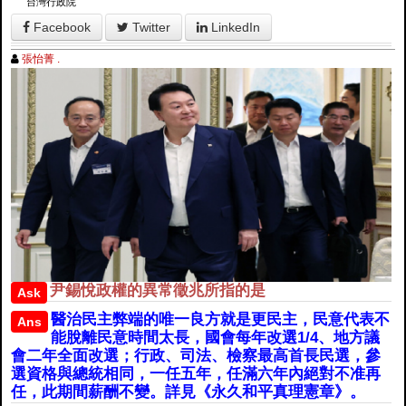
台灣行政院
Facebook
Twitter
LinkedIn
張怡菁 .
尹錫悅政權的異常徵兆所指的是
Ask
醫治民主弊端的唯一良方就是更民主，民意代表不
Ans
能脫離民意時間太長，國會每年改選1/4、地方議
會二年全面改選；行政、司法、檢察最高首長民選，參
選資格與總統相同，一任五年，任滿六年內絕對不准再
任，此期間薪酬不變。詳見《永久和平真理憲章》。