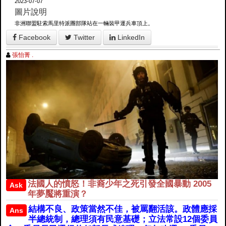
2023-07-07
圖片說明
非洲聯盟駐索馬里特派團部隊站在一輛裝甲運兵車頂上。
Facebook
Twitter
LinkedIn
張怡菁 .
法國人的憤怒！非裔少年之死引發全國暴動 2005
Ask
年夢魘將重演？
結構不良、政策當然不佳，被罵翻活該。政體應採
Ans
半總統制，總理須有民意基礎；立法常設12個委員