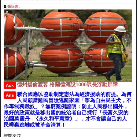
張怡菁 .
德州擋偷渡客 格蘭德河設1000呎長浮動屏障
Ask
聯合國應以協助制定憲法為經濟援助的前提。為何
Ans
人民願當難民冒險逃離家園「寧為自由民主犬，不
作專制獨裁奴」？無窮案例證明：防止人民移出國外，
最好的政策就是移出國的統治者自己採行「長富久安的
治國萬靈丹─《永久和平憲章》」，才不會讓自己的人
民唾棄逃離或被革命清算！
新聞來源