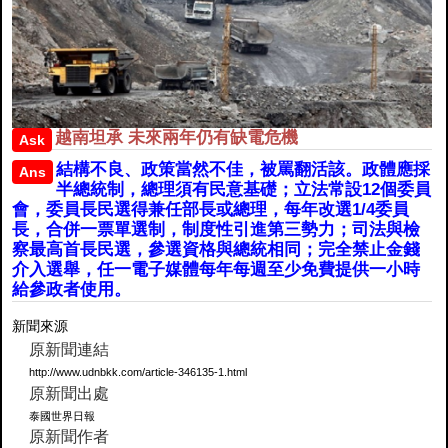
越南坦承 未來兩年仍有缺電危機
Ask
結構不良、政策當然不佳，被罵翻活該。政體應採
Ans
半總統制，總理須有民意基礎；立法常設12個委員
會，委員長民選得兼任部長或總理，每年改選1/4委員
長，合併一票單選制，制度性引進第三勢力；司法與檢
察最高首長民選，參選資格與總統相同；完全禁止金錢
介入選舉，任一電子媒體每年每週至少免費提供一小時
給參政者使用。
新聞來源
原新聞連結
http://www.udnbkk.com/article-346135-1.html
原新聞出處
泰國世界日報
原新聞作者