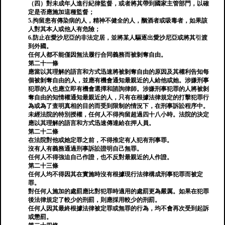
（四）對未成年人進行紀律監督，或者將其帶到國家主管部門，以確
定是否應施加這種監督；
5.拘留患有傳染病的人，精神不健全的人，酗酒者或吸毒者，如果該
人對其本人或他人有危險；
6.防止在愛沙尼亞的非法定居，並將某人驅逐出愛沙尼亞或將其引渡
到外國。
任何人都不能僅因無法履行合同義務而被剝奪自由。
第二十一條
應當以其理解的語言和方式迅速將被剝奪自由的原因及其權利告知每
個被剝奪自由的人，並應有機會通知最親近的人給他或她。涉嫌刑事
犯罪的人也應立即有機會選擇和諮詢律師。涉嫌刑事犯罪的人將被剝
奪自由的知情權通知最親近的人，只有在根據法律規定的打擊犯罪行
為或為了查明真相的目的而受到限制的情況下，在刑事訴訟程序中。
未經法院的特別授權，任何人不得拘留超過四十八小時。法院的決定
應以其理解的語言和方式迅速傳達給在押人員。
第二十二條
在法院對他或她定罪之前，不得推定有人犯有刑事罪。
沒有人有義務通過刑事訴訟證明自己無罪。
任何人不得強迫自己作證，也不反對最親近的人作證。
第二十三條
任何人均不得因其在實施時沒有根據現行法律構成刑事犯罪而被定
罪。
對任何人施加的處罰應比對犯罪時適用的處罰更為嚴厲。如果在犯罪
後法律規定了較少的刑罰，則應採用較少的刑罰。
任何人因其最終根據法律被定罪或無罪的行為，均不會再次受到起訴
或懲罰。