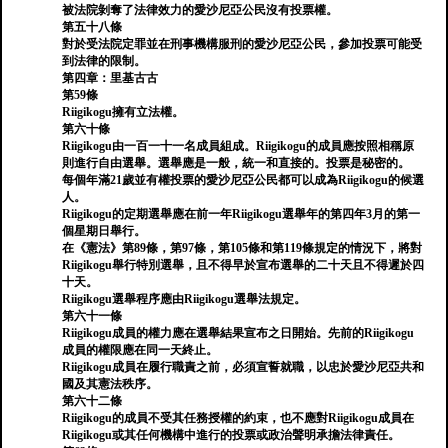
被法院剝奪了法律效力的愛沙尼亞公民沒有投票權。
第五十八條
對於受法院定罪並在刑事機構服刑的愛沙尼亞公民，參加投票可能受
到法律的限制。
第四章：里基古古
第59條
Riigikogu擁有立法權。
第六十條
Riigikogu由一百一十一名成員組成。Riigikogu的成員應按照相稱原
則進行自由選舉。選舉應是一般，統一和直接的。投票是秘密的。
每個年滿21歲並有權投票的愛沙尼亞公民都可以成為Riigikogu的候選
人。
Riigikogu的定期選舉應在前一年Riigikogu選舉年的第四年3月的第一
個星期日舉行。
在《憲法》第89條，第97條，第105條和第119條規定的情況下，將對
Riigikogu舉行特別選舉，且不得早於宣布選舉的二十天且不得遲於四
十天。
Riigikogu選舉程序應由Riigikogu選舉法規定。
第六十一條
Riigikogu成員的權力應在選舉結果宣布之日開始。先前的Riigikogu
成員的權限應在同一天終止。
Riigikogu成員在履行職責之前，必須宣誓就職，以忠於愛沙尼亞共和
國及其憲法秩序。
第六十二條
Riigikogu的成員不受其任務授權的約束，也不應對Riigikogu成員在
Riigikogu或其任何機構中進行的投票或政治聲明承擔法律責任。