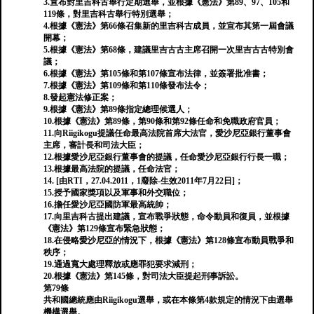
3.宣布對里吉科古舉行定期選舉，並根據《憲法》第89、97、105和
119條，對里吉科古舉行特別選舉；
4.根據《憲法》第66條召集新的里吉科古成員，並宣布其第一屆會議
開幕；
5.根據《憲法》第68條，建議里吉古古主席召開一次里吉古古特別會
議；
6.根據《憲法》第105條和第107條宣布法律，並簽署批准書；
7.根據《憲法》第109條和第110條發布法令；
8.發起憲法修正案；
9.根據《憲法》第89條指定總理候選人；
10.根據《憲法》第89條，第90條和第92條任命和免職政府官員；
11.向Riigikogu提議任命最高法院首席大法官，愛沙尼亞銀行董事會
主席，審計長和司法大臣；
12.根據愛沙尼亞銀行董事會的提議，任命愛沙尼亞銀行行長一職；
13.根據最高法院的提議，任命法官；
14. [由RTI，27.04.2011，1廢除-生效2011年7月22日]；
15.授予國家獎項以及軍事和外交職位；
16.擔任愛沙尼亞國防軍最高統帥；
17.向里吉科古提出建議，宣布戰爭狀態，命令動員和復員，並根據
《憲法》第129條宣布緊急狀態；
18.在侵略愛沙尼亞的情況下，根據《憲法》第128條宣布動員戰爭和
秩序；
19.通過寬大處理釋放或應罪犯要求減刑；
20.根據《憲法》第145條，對司法大臣提起刑事訴訟。
第79條
共和國總統應由Riigikogu選舉，或在本條第4款規定的情況下由選舉
機構選舉。