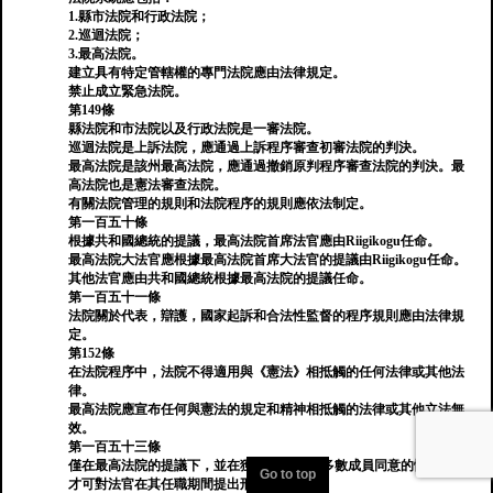
1.縣市法院和行政法院；
2.巡迴法院；
3.最高法院。
建立具有特定管轄權的專門法院應由法律規定。
禁止成立緊急法院。
第149條
縣法院和市法院以及行政法院是一審法院。
巡迴法院是上訴法院，應通過上訴程序審查初審法院的判決。
最高法院是該州最高法院，應通過撤銷原判程序審查法院的判決。最
高法院也是憲法審查法院。
有關法院管理的規則和法院程序的規則應依法制定。
第一百五十條
根據共和國總統的提議，最高法院首席法官應由Riigikogu任命。
最高法院大法官應根據最高法院首席大法官的提議由Riigikogu任命。
其他法官應由共和國總統根據最高法院的提議任命。
第一百五十一條
法院關於代表，辯護，國家起訴和合法性監督的程序規則應由法律規
定。
第152條
在法院程序中，法院不得適用與《憲法》相抵觸的任何法律或其他法
律。
最高法院應宣布任何與憲法的規定和精神相抵觸的法律或其他立法無
效。
第一百五十三條
僅在最高法院的提議下，並在獲得Riigikogu多數成員同意的情況下，
Go to top
才可對法官在其任職期間提出刑事指控。