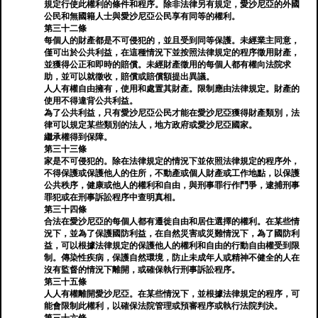
規定行使此權利的條件和程序。除非法律另有規定，愛沙尼亞的外國
公民和無國籍人士與愛沙尼亞公民享有同等的權利。
第三十二條
每個人的財產都是不可侵犯的，並且受到同等保護。未經業主同意，
僅可出於公共利益，在這種情況下並按照法律規定的程序徵用財產，
並獲得公正和即時的賠償。未經財產徵用的每個人都有權向法院求
助，並可以就徵收，賠償或賠償額提出異議。
人人有權自由擁有，使用和處置其財產。限制應由法律規定。財產的
使用不得違背公共利益。
為了公共利益，只有愛沙尼亞公民才能在愛沙尼亞獲得財產類別，法
律可以規定某些類別的法人，地方政府或愛沙尼亞國家。
繼承權得到保障。
第三十三條
家是不可侵犯的。除在法律規定的情況下並依照法律規定的程序外，
不得保護或保護他人的住所，不動產或個人財產或工作地點，以保護
公共秩序，健康或他人的權利和自由，與刑事罪行作鬥爭，逮捕刑事
罪犯或在刑事訴訟程序中查明真相。
第三十四條
合法在愛沙尼亞的每個人都有遷徙自由和居住選擇的權利。在某些情
況下，並為了保護國防利益，在自然災害或災難情況下，為了國防利
益，可以根據法律規定的保護他人的權利和自由的行動自由權受到限
制。傳染性疾病，保護自然環境，防止未成年人或精神不健全的人在
沒有監督的情況下離開，或確保執行刑事訴訟程序。
第三十五條
人人有權離開愛沙尼亞。在某些情況下，並根據法律規定的程序，可
能會限制此權利，以確保法院管理或預審程序或執行法院判決。