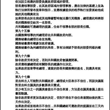
依法設立相應的部委負責政府區域的管理。
部長應領導部委，在其政府區域內管理事務，應在法律的基礎上並為
執行法律而發布規章和指示，並應根據提供的程序執行並委派給他或
她的其他職責依法
如果部長由於生病或其他障礙暫時無法履行其職務，總理應此時將部
長的職務移交給另一名部長。
共和國總統可應總理的提議，任命不領導各部的部長任職。
第九十五條
由國務卿領導的州總理府在共和國政府內部。
國務秘書由總理任命並免職。
國務秘書應有權參加政府會議。
國務秘書作為州總理府的局長，享有法律賦予部長的部委同樣的權
利。
第九十六條
除非政府另有決定，否則共和國政府會議應閉幕。
政府應根據總理或有關部長的建議作出決定。
如果政府規章帶有總理，適當的部長和國務卿的簽名，則應具有效
力。
第九十七條
里吉科古人可能對共和國政府，總理或大臣表示不信任，而該決議案
對里吉科古議員的多數票表示贊成。
至少有五分之一的議員會提出不信任表達，方法是在議員會議上提出
書面動議。
除非政府要求更加迅速的決定，否則不得在不信任表達開始後的第二
天作出決定。
如果政府或首相表示不信任，共和國總統可應政府的提議並在三天內