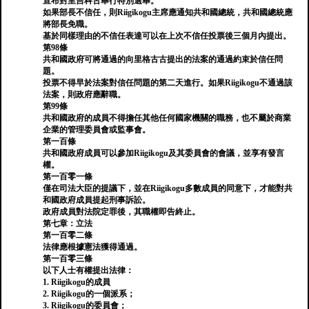
宣布對里吉科古舉行特別選舉。
如果部長不信任，則Riigikogu主席應通知共和國總統，共和國總統應
將部長免職。
基於同樣理由的不信任表達可以在上次不信任投票後三個月內提出。
第98條
共和國政府可將通過的向里格古古提出的法案的通過約束於信任問
題。
投票不得早於法案對信任問題的第二天進行。如果Riigikogu不通過該
法案，則政府應辭職。
第99條
共和國政府的成員不得擔任其他任何國家機關的職務，也不屬於商業
企業的管理委員會或監事會。
第一百條
共和國政府成員可以參加Riigikogu及其委員會的會議，並享有發言
權。
第一百零一條
僅在司法大臣的提議下，並在Riigikogu多數成員的同意下，才能對共
和國政府成員提起刑事訴訟。
政府成員對法院定罪後，其職權即告終止。
第七章：立法
第一百零二條
法律應根據憲法獲得通過。
第一百零三條
以下人士有權提出法律：
1. Riigikogu的成員
2. Riigikogu的一個派系；
3. Riigikogu的委員會；