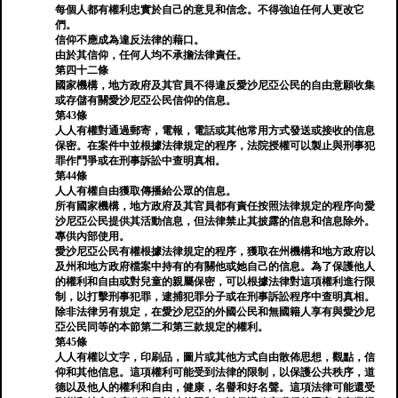
每個人都有權利忠實於自己的意見和信念。不得強迫任何人更改它
們。
信仰不應成為違反法律的藉口。
由於其信仰，任何人均不承擔法律責任。
第四十二條
國家機構，地方政府及其官員不得違反愛沙尼亞公民的自由意願收集
或存儲有關愛沙尼亞公民信仰的信息。
第43條
人人有權對通過郵寄，電報，電話或其他常用方式發送或接收的信息
保密。在案件中並根據法律規定的程序，法院授權可以製止與刑事犯
罪作鬥爭或在刑事訴訟中查明真相。
第44條
人人有權自由獲取傳播給公眾的信息。
所有國家機構，地方政府及其官員都有責任按照法律規定的程序向愛
沙尼亞公民提供其活動信息，但法律禁止其披露的信息和信息除外。
專供內部使用。
愛沙尼亞公民有權根據法律規定的程序，獲取在州機構和地方政府以
及州和地方政府檔案中持有的有關他或她自己的信息。為了保護他人
的權利和自由或對兒童的親屬保密，可以根據法律對這項權利進行限
制，以打擊刑事犯罪，逮捕犯罪分子或在刑事訴訟程序中查明真相。
除非法律另有規定，在愛沙尼亞的外國公民和無國籍人享有與愛沙尼
亞公民同等的本節第二和第三款規定的權利。
第45條
人人有權以文字，印刷品，圖片或其他方式自由散佈思想，觀點，信
仰和其他信息。這項權利可能受到法律的限制，以保護公共秩序，道
德以及他人的權利和自由，健康，名譽和好名聲。這項法律可能還受