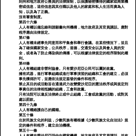
到州和地方政府公務員的法律限制，以保護秘密獲得的國家或商業機
密或信息，這些信息因其任職以及他人的家庭和私人生活而廣為人
知，以及為了正義。
沒有審查制度。
第四十六條
人人有權以備忘錄和請願書向州機構，地方政府及其官員講話。應對
程序應由法律規定。
第47條
人人有權未經事先同意而和平集會和舉行會議。在某些情況下，並且
為了確保國家安全，公共秩序，道德，交通安全以及與會人員的安
全，或者為了防止傳染病的傳播，可以根據法律規定的程序限制此權
利。
第48條
人人有權組建非營利協會。只有愛沙尼亞公民可以屬於政黨。
擁有武器，進行軍事組織或進行軍事演習的組織和工會的建立，必須
事先獲得許可，並應依法規定簽發的條件和程序。
禁止其目的或活動旨在通過武力改變愛沙尼亞的憲法秩序或與規定刑
事責任的法律相抵觸的組織，工會和政黨。
只有法院可以違反法律終止或中止組織，工會或政黨的活動，或對其
處以罰款。
第四十九條
人人有權維護自己的國籍。
第五十條
出於民族文化的利益，少數民族有權根據《少數民族文化自治法》規
定的條件和程序，建立自治機構。
第五十一條
人人有權在愛沙尼亞語中向國家機構，地方政府及其官員講話，並有