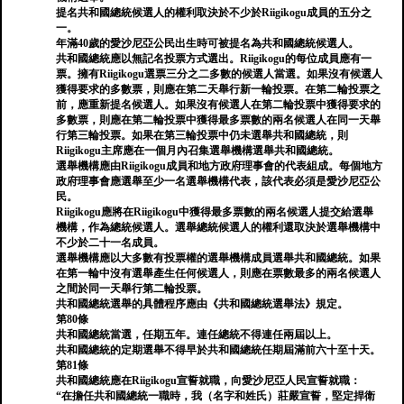
提名共和國總統候選人的權利取決於不少於Riigikogu成員的五分之
一。
年滿40歲的愛沙尼亞公民出生時可被提名為共和國總統候選人。
共和國總統應以無記名投票方式選出。Riigikogu的每位成員應有一
票。擁有Riigikogu選票三分之二多數的候選人當選。如果沒有候選人
獲得要求的多數票，則應在第二天舉行新一輪投票。在第二輪投票之
前，應重新提名候選人。如果沒有候選人在第二輪投票中獲得要求的
多數票，則應在第二輪投票中獲得最多票數的兩名候選人在同一天舉
行第三輪投票。如果在第三輪投票中仍未選舉共和國總統，則
Riigikogu主席應在一個月內召集選舉機構選舉共和國總統。
選舉機構應由Riigikogu成員和地方政府理事會的代表組成。每個地方
政府理事會應選舉至少一名選舉機構代表，該代表必須是愛沙尼亞公
民。
Riigikogu應將在Riigikogu中獲得最多票數的兩名候選人提交給選舉
機構，作為總統候選人。選舉總統候選人的權利還取決於選舉機構中
不少於二十一名成員。
選舉機構應以大多數有投票權的選舉機構成員選舉共和國總統。如果
在第一輪中沒有選舉產生任何候選人，則應在票數最多的兩名候選人
之間於同一天舉行第二輪投票。
共和國總統選舉的具體程序應由《共和國總統選舉法》規定。
第80條
共和國總統當選，任期五年。連任總統不得連任兩屆以上。
共和國總統的定期選舉不得早於共和國總統任期屆滿前六十至十天。
第81條
共和國總統應在Riigikogu宣誓就職，向愛沙尼亞人民宣誓就職：
“在擔任共和國總統一職時，我（名字和姓氏）莊嚴宣誓，堅定捍衛