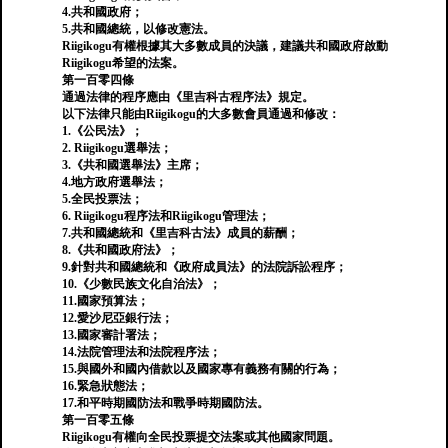
4.共和國政府；
5.共和國總統，以修改憲法。
Riigikogu有權根據其大多數成員的決議，建議共和國政府啟動
Riigikogu希望的法案。
第一百零四條
通過法律的程序應由《里吉科古程序法》規定。
以下法律只能由Riigikogu的大多數會員通過和修改：
1.《公民法》；
2. Riigikogu選舉法；
3.《共和國選舉法》主席；
4.地方政府選舉法；
5.全民投票法；
6. Riigikogu程序法和Riigikogu管理法；
7.共和國總統和《里吉科古法》成員的薪酬；
8.《共和國政府法》；
9.針對共和國總統和《政府成員法》的法院訴訟程序；
10.《少數民族文化自治法》；
11.國家預算法；
12.愛沙尼亞銀行法；
13.國家審計署法；
14.法院管理法和法院程序法；
15.與國外和國內借款以及國家專有義務有關的行為；
16.緊急狀態法；
17.和平時期國防法和戰爭時期國防法。
第一百零五條
Riigikogu有權向全民投票提交法案或其他國家問題。