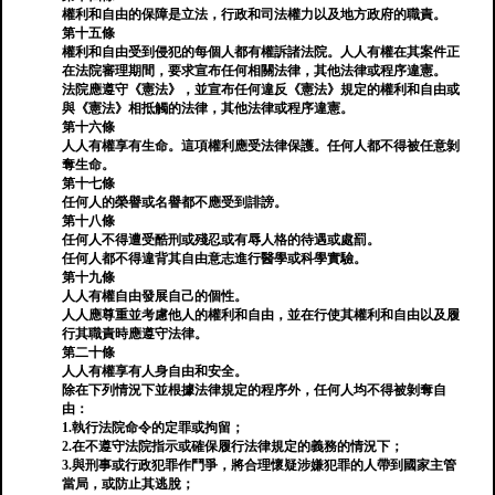
權利和自由的保障是立法，行政和司法權力以及地方政府的職責。
第十五條
權利和自由受到侵犯的每個人都有權訴諸法院。人人有權在其案件正
在法院審理期間，要求宣布任何相關法律，其他法律或程序違憲。
法院應遵守《憲法》，並宣布任何違反《憲法》規定的權利和自由或
與《憲法》相抵觸的法律，其他法律或程序違憲。
第十六條
人人有權享有生命。這項權利應受法律保護。任何人都不得被任意剝
奪生命。
第十七條
任何人的榮譽或名譽都不應受到誹謗。
第十八條
任何人不得遭受酷刑或殘忍或有辱人格的待遇或處罰。
任何人都不得違背其自由意志進行醫學或科學實驗。
第十九條
人人有權自由發展自己的個性。
人人應尊重並考慮他人的權利和自由，並在行使其權利和自由以及履
行其職責時應遵守法律。
第二十條
人人有權享有人身自由和安全。
除在下列情況下並根據法律規定的程序外，任何人均不得被剝奪自
由：
1.執行法院命令的定罪或拘留；
2.在不遵守法院指示或確保履行法律規定的義務的情況下；
3.與刑事或行政犯罪作鬥爭，將合理懷疑涉嫌犯罪的人帶到國家主管
當局，或防止其逃脫；