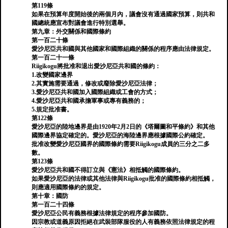
第119條
如果在預算年度開始後的兩個月內，議會沒有通過國家預算，則共和
國總統應宣布對議會進行特別選舉。
第九章：外交關係和國際條約
第一百二十條
愛沙尼亞共和國與其他國家和國際組織的關係的程序應由法律規定。
第一百二十一條
Riigikogu將批准和退出愛沙尼亞共和國的條約：
1.改變國家邊界
2.其實施需要通過，修改或廢除愛沙尼亞法律；
3.愛沙尼亞共和國加入國際組織或工會的方式；
4.愛沙尼亞共和國承擔軍事或專有義務的；
5.規定批准書。
第122條
愛沙尼亞的陸地邊界是由1920年2月2日的《塔爾圖和平條約》和其他
國際邊界協定確定的。愛沙尼亞的海陸邊界應根據國際公約確定。
批准改變愛沙尼亞國界的國際條約需要Riigikogu成員的三分之二多
數。
第123條
愛沙尼亞共和國不得訂立與《憲法》相抵觸的國際條約。
如果愛沙尼亞的法律或其他法律與Riigikogu批准的國際條約相抵觸，
則應適用國際條約的規定。
第十章：國防
第一百二十四條
愛沙尼亞公民有義務根據法律規定的程序參加國防。
因宗教或道義原因拒絕在武裝部隊服役的人有義務依照法律規定的程