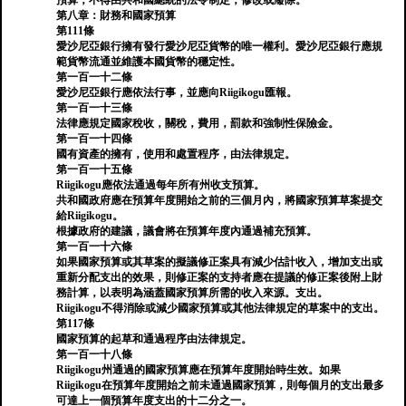
預算，不得由共和國總統的法令制定，修改或廢除。
第八章：財務和國家預算
第111條
愛沙尼亞銀行擁有發行愛沙尼亞貨幣的唯一權利。愛沙尼亞銀行應規
範貨幣流通並維護本國貨幣的穩定性。
第一百一十二條
愛沙尼亞銀行應依法行事，並應向Riigikogu匯報。
第一百一十三條
法律應規定國家稅收，關稅，費用，罰款和強制性保險金。
第一百一十四條
國有資產的擁有，使用和處置程序，由法律規定。
第一百一十五條
Riigikogu應依法通過每年所有州收支預算。
共和國政府應在預算年度開始之前的三個月內，將國家預算草案提交
給Riigikogu。
根據政府的建議，議會將在預算年度內通過補充預算。
第一百一十六條
如果國家預算或其草案的擬議修正案具有減少估計收入，增加支出或
重新分配支出的效果，則修正案的支持者應在提議的修正案後附上財
務計算，以表明為涵蓋國家預算所需的收入來源。支出。
Riigikogu不得消除或減少國家預算或其他法律規定的草案中的支出。
第117條
國家預算的起草和通過程序由法律規定。
第一百一十八條
Riigikogu州通過的國家預算應在預算年度開始時生效。如果
Riigikogu在預算年度開始之前未通過國家預算，則每個月的支出最多
可達上一個預算年度支出的十二分之一。