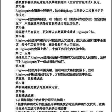
委員會和各派的組建程序及其權利應由《里吉古古程序法》規定。
第72條
Riigikogu的會議應公開舉行，除非Riigikogu以三分之二多數決定另
作決定。
Riigikogu的投票將開放。在《憲法》或《里吉科古程序法》規定的情
況下，只能在選舉或任命官員時進行無記名投票。
第73條
除非憲法另有規定，否則應以多數票贊成通過Riigikogu立法。
第74條
Riigikogu的成員有權向共和國政府及其成員，愛沙尼亞銀行董事會主
席，愛沙尼亞銀行行長，審計長和司法大臣查詢。
在Riigikogu的會議上應在二十個工作日之內答複查詢。
第七十五條
法律規定了Riigikogu成員的薪酬和對獲得其他就業收入的限制，法律
可對Riigikogu的下一個成員進行修訂。
第76條
Riigikogu的成員享有豁免權。僅在司法大臣的提議下，並在
Riigikogu多數成員的同意下，才能對他或她提起刑事訴訟。
第五章：共和國總統
第77條
共和國總統是愛沙尼亞國家元首。
第78條
共和國總統應：
1.在國際關係中代表愛沙尼亞共和國；
2.根據共和國政府的提議任命和罷免愛沙尼亞共和國外交代表，並獲
得愛沙尼亞認可的外交代表的全權證書；