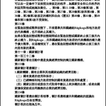
可以在一定條件下並按照法律規定的程序，為國家安全和公共秩序的
利益而對他或她施加責任。 。第8條，第11-18條，第20條第3款，第
22條，第23條，第24條，第25條，第27條，第28條第2款和第4條，第
36條，第2條第2款規定的權利和自由《憲法》第40條，第41條，第49
條和第51條第1款不受限制。
第131條
在緊急狀態或戰爭狀態下，不得選舉共和國總統Riigikogu和地方政府
的代表機構，也不得終止其權力。
如果在緊急狀態或戰爭狀態期間或在緊急狀態或國家終止後三個月內
終止權力，則Riigikogu，共和國總統和地方政府的代表機構的權力應
予擴大戰爭。在這種情況下，應在緊急狀態或戰爭狀態終止後三個月
內宣布新的選舉。
第十一章：國家審計署
第一百三十二條
國家審計署在活動中應是負責經濟控制的獨立國家機構。
第133條
國家審計署應審計：
1.國家機關，國有企業和其他國家組織的經濟活動；
（二）國有資產的使用和保存；
（三）已經轉移到地方政府控制的國有資產的使用和處置；
（四）國家以部分或股份方式取得半數以上表決權的企業，或者由國
家擔保貸款或合同義務的企業的經濟活動。
第134條
國家審計署應由審計長領導，審計長應根據共和國總統的提議由
Riigikogu任命並釋放。
審計長的任期為五年。