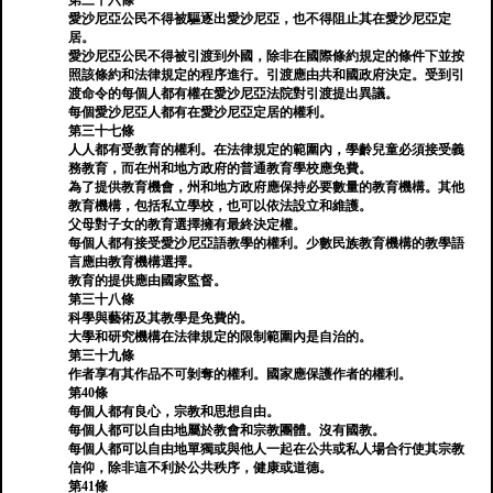
第三十六條
愛沙尼亞公民不得被驅逐出愛沙尼亞，也不得阻止其在愛沙尼亞定
居。
愛沙尼亞公民不得被引渡到外國，除非在國際條約規定的條件下並按
照該條約和法律規定的程序進行。引渡應由共和國政府決定。受到引
渡命令的每個人都有權在愛沙尼亞法院對引渡提出異議。
每個愛沙尼亞人都有在愛沙尼亞定居的權利。
第三十七條
人人都有受教育的權利。在法律規定的範圍內，學齡兒童必須接受義
務教育，而在州和地方政府的普通教育學校應免費。
為了提供教育機會，州和地方政府應保持必要數量的教育機構。其他
教育機構，包括私立學校，也可以依法設立和維護。
父母對子女的教育選擇擁有最終決定權。
每個人都有接受愛沙尼亞語教學的權利。少數民族教育機構的教學語
言應由教育機構選擇。
教育的提供應由國家監督。
第三十八條
科學與藝術及其教學是免費的。
大學和研究機構在法律規定的限制範圍內是自治的。
第三十九條
作者享有其作品不可剝奪的權利。國家應保護作者的權利。
第40條
每個人都有良心，宗教和思想自由。
每個人都可以自由地屬於教會和宗教團體。沒有國教。
每個人都可以自由地單獨或與他人一起在公共或私人場合行使其宗教
信仰，除非這不利於公共秩序，健康或道德。
第41條