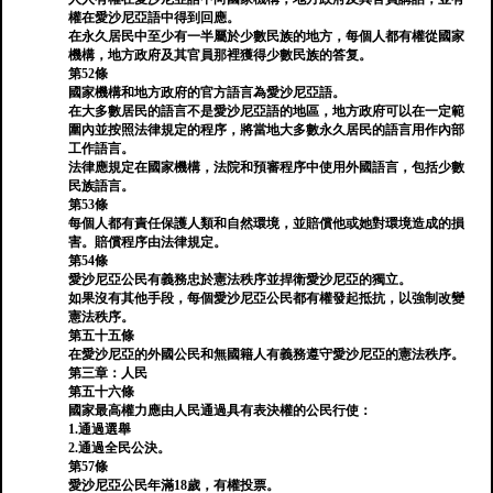
權在愛沙尼亞語中得到回應。
在永久居民中至少有一半屬於少數民族的地方，每個人都有權從國家
機構，地方政府及其官員那裡獲得少數民族的答复。
第52條
國家機構和地方政府的官方語言為愛沙尼亞語。
在大多數居民的語言不是愛沙尼亞語的地區，地方政府可以在一定範
圍內並按照法律規定的程序，將當地大多數永久居民的語言用作內部
工作語言。
法律應規定在國家機構，法院和預審程序中使用外國語言，包括少數
民族語言。
第53條
每個人都有責任保護人類和自然環境，並賠償他或她對環境造成的損
害。賠償程序由法律規定。
第54條
愛沙尼亞公民有義務忠於憲法秩序並捍衛愛沙尼亞的獨立。
如果沒有其他手段，每個愛沙尼亞公民都有權發起抵抗，以強制改變
憲法秩序。
第五十五條
在愛沙尼亞的外國公民和無國籍人有義務遵守愛沙尼亞的憲法秩序。
第三章：人民
第五十六條
國家最高權力應由人民通過具有表決權的公民行使：
1.通過選舉
2.通過全民公決。
第57條
愛沙尼亞公民年滿18歲，有權投票。