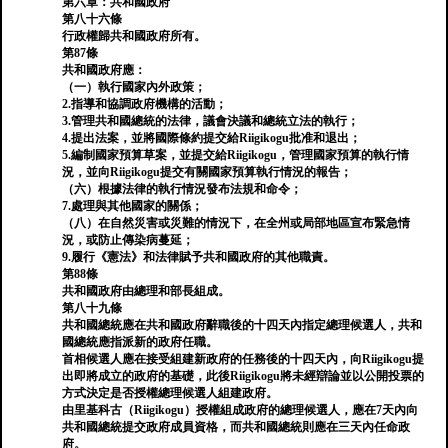
第六章：共和國政府
第八十六條
行政權歸共和國政府所有。
第87條
共和國政府應：
（一）執行國家內外政策；
2.指導和協調政府機構的活動；
3.管理共和國總統的法律，議會決議和總統立法的執行；
4.提出法案，並將國際條約提交給Riigikogu批准和退出；
5.編制國家預算草案，並提交給Riigikogu，管理國家預算的執行情
況，並向Riigikogu提交有關國家預算執行情況的報告；
（六）根據法律的執行情況發布法規和命令；
7.處理與其他國家的關係；
（八）在自然災害或災難的情況下，在全州或局部地區宣布緊急情
況，或防止傳染病蔓延；
9.履​​行《憲法》和法律賦予共和國政府的其他職責。
第88條
共和國政府由總理和部長組成。
第八十九條
共和國總統應在共和國政府辭職後的十四天內指定總理候選人，共和
國總統應指派新的政府任職。
首相候選人應在接受組建新政府的任務後的十四天內，向Riigikogu提
出即將成立的政府的基礎，此後Riigikogu將未經辯論並以公開投票的
方式決定是否授權總理候選人組建政府。
由里基科古（Riigikogu）授權組成政府的總理候選人，應在7天內向
共和國總統提交政府成員資格，而共和國總統則應在三天內任命政
府。