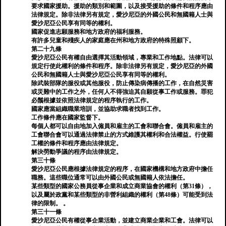
要求國家援助。援助的類別和範圍，以及接受援助的條件和程序應由
法律規定。除非法律另有規定，愛沙尼亞的外國公民和無國籍人士與
愛沙尼亞公民享有同等的權利。
國家促進志願服務和地方政府的福利服務。
有許多兒童和殘疾人的家庭應在州和地方政府的特殊照顧下。
第二十九條
愛沙尼亞公民有權自由選擇其活動領域，專業和工作地點。法律可以
規定行使此權利的條件和程序。除非法律另有規定，愛沙尼亞的外國
公民和無國籍人士與愛沙尼亞公民享有同等的權利。
除武裝部隊的服役或其他服役，防止傳染病傳播的工作，在自然災害
或災難中的工作之外，任何人不得強迫其自願從事工作或服務。罪犯
必鬚根據並依照法律規定的程序執行的工作。
國家應當組織職業培訓，並協助求職者找到工作。
工作條件應在國家監督下。
每個人都可以自由地加入僱員和雇主的工會和聯合會。僱員和雇主的
工會聯合會可以通過法律禁止的方式維護其權利和合法權益。行使罷
工權的條件和程序應由法律規定。
解決勞動爭議的程序由法律規定。
第三十條
愛沙尼亞公民應根據法律規定的程序，在國家機構和地方政府中擔任
職務。這些職位通常可以由外國公民或無國籍人依法擔任。
某些類型的國家公務員從事企業和成立商業協會的權利（第31條），
以及屬於政黨和某些類型的非營利組織的權利（第48條）可能受到法
律的限制。 。
第三十一條
愛沙尼亞公民有權從事企業活動，並建立商業企業和工會。法律可以