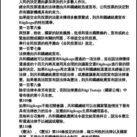
人民的決定應由參加表決的大多數人作出。
經全民投票通過的法律應由共和國總統迅速宣布。公民投票的決定對
所有國家機構具有約束力。
如果提交全民投票的法案未獲得多數票贊成，則共和國總統應宣布
Riigikogu的特別選舉。
第一百零六條
與預算，稅收，國家的財政義務，批准和退出國際條約，宣布或終止
緊急狀態或國防有關的問題，不得提交全民投票。
舉行全民投票的程序應由《全民投票法》規定。
第一百零七條
法律應由共和國總統宣布。
共和國總統可以拒絕宣布Riigikogu通過的一項法律，並在該法律獲得
通過後的十四天內將其連同其合理的決議案交還Riigikogu進行新的辯
論和決定。如果Riigikogu再次通過了由共和國總統退還並未經修正的
法律，則共和國總統應宣布該法律，或應建議最高法院宣布該法律違
憲。如果最高法院宣布該法律為憲法，則共和國總統應宣布該法律。
第一百零八條
除非法律本身另有規定，否則法律應在Riigi Teataja（國家公報）中
發布後的第十天生效。
第109條
如果Riigikogu不能召開會議，共和國總統可以在國家緊急情況下發布
具有法律效力的法令，並應由Riigikogu主席和總理簽名。
里格科古召集時，共和國總統應將法令提交給里格科古，該法令應立
即通過法律予以確認或廢除。
第110條
《憲法》，《憲法》第104條規定的法律，確立州稅的法律以及國家