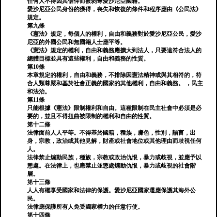
任何人不得因其信仰而被剝奪愛沙尼亞國籍。
愛沙尼亞公民身份的獲得，喪失和恢復的條件和程序應由《公民法》
規定。
第九條
《憲法》規定，每個人的權利，自由和義務對於愛沙尼亞公民，愛沙
尼亞的外國公民和無國籍人士應平等。
《憲法》規定的權利，自由和義務應擴大到法人，只要這符合法人的
總體目標並具有這些權利，自由和義務的性質。
第10條
本章規定的權利，自由和義務，不排除因憲法精神或與其相符的，符
合人類尊嚴和基於社會正義的國家的其他權利，自由和義務。 ，民主
和法治。
第11條
只能根據《憲法》限制權利和自由。這種限制在民主社會中必須是必
要的，並且不得扭曲被限制的權利和自由的性質。
第十二條
法律面前人人平等。不得基於國籍，種族，膚色，性別，語言，出
身，宗教，政治或其他見解，財產或社會地位或其他理由而歧視任何
人。
法律禁止煽動民族，種族，宗教或政治仇恨，暴力或歧視，並應予以
懲處。在法律上，也應禁止並懲處煽動仇恨，暴力或歧視的社會階
層。
第十三條
人人有權享受國家和法律的保護。愛沙尼亞國家還應保護其海外公
民。
法律應保護所有人免受國家權力的任意行使。
第十四條