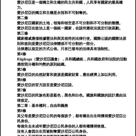
愛沙尼亞是一個獨立和主權的民主共和國，人民享有國家的最高權
力。
愛沙尼亞的獨立和主權是永恆和不可剝奪的。
第二條
愛沙尼亞國家的土地，領海和領空是不可分割和不可分割的整體。
愛沙尼亞在政治上是一個統一國家，在該州應依法規定行政區劃。
第三條
國家權威應僅根據憲法和與其相符的法律行使。國際公認的國際法原
則和規則是愛沙尼亞法律體係不可分割的一部分。
法律應以規定的方式公佈。只有已發布的法律具有強制性。
第4條
Riigikogu（愛沙尼亞議會），共和國總統，共和國政府和法院的活動
應按照分權和均勢的原則組織。
第5條
愛沙尼亞的自然財富和資源是國家財富，應在經濟上加以利用。
第6條
愛沙尼亞的官方語言是愛沙尼亞語。
第7條
愛沙尼亞的民族色彩是藍色，黑色和白色。國旗和國旗的設計應由法
律規定。
第二章：基本權利，自由和義務
第8條
其父母是愛沙尼亞公民的每個孩子，都有權在出生時獲得愛沙尼亞公
民身份。
每個失去未成年愛沙尼亞公民身份的人都有權獲得恢復。
沒有人會因出生而被剝奪愛沙尼亞公民身份。