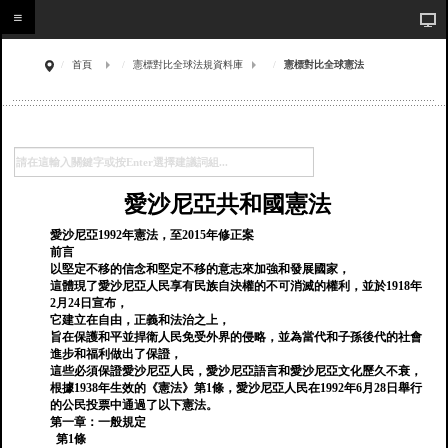
首頁
憲標對比全球法規資料庫
憲標對比全球憲法
愛沙尼亞共和國憲法
愛沙尼亞1992年憲法，至2015年修正案
前言
以堅定不移的信念和堅定不移的意志來加強和發展國家，
這體現了愛沙尼亞人民享有民族自決權的不可消滅的權利，並於1918年
2月24日宣布，
它建立在自由，正義和法治之上，
旨在保護和平並捍衛人民免受外界的侵略，並為當代和子孫後代的社會
進步和福利做出了保證，
這些必須保證愛沙尼亞人民，愛沙尼亞語言和愛沙尼亞文化歷久不衰，
根據1938年生效的《憲法》第1條，愛沙尼亞人民在1992年6月28日舉行
的公民投票中通過了以下憲法。
第一章：一般規定
第1條