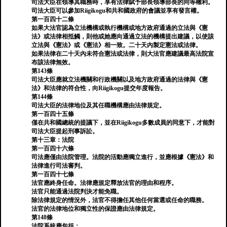
司法大臣在領導其職務時，享有法律賦予部長領導部長的同等權利。
司法大臣可以參加Riigikogu和共和國政府的會議並享有發言權。
第一百四十二條
如果大法官認為立法機構或執行機構或地方政府通過的立法與《憲
法》或法律相抵觸，則他或她應向通過立法的機構提出建議，以使該
立法與《憲法》或《憲法》相一致。二十天內製定憲法或法律。
如果法律在二十天內未符合憲法或法律，則大法官應建議最高法院宣
布該法律無效。
第143條
司法大臣應就立法機關和行政機關以及地方政府通過的法律與《憲
法》和法律的符合性，向Riigikogu提交年度報告。
第144條
司法大臣的法律地位及其任職機構應由法律規定。
第一百四十五條
僅在共和國總統的提議下，並在Riigikogu多數成員的同意下，才能對
司法大臣提起刑事訴訟。
第十三章：法院
第一百四十六條
司法應僅由法院管理。法院的活動應獨立進行，並應根據《憲法》和
法律進行司法審判。
第一百四十七條
法官應終身任命。法律應規定釋放法官的理由和程序。
法官只能通過法院判決才能免職。
除法律規定的情況外，法官不得擔任其他任何當選或任命的職務。
法官的法律地位和獨立性的保證應由法律規定。
第148條
法院系統應包括：