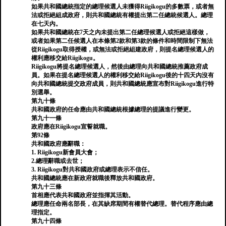
如果共和國總統指定的總理候選人未獲得Riigikogu的多數票，或者無
法或拒絕組成政府，則共和國總統有權提出第二任總統候選人。總理
在七天內。
如果共和國總統在7天之內未提出第二任總理候選人或拒絕這樣做，
或者如果第二任候選人在本條第2款和第3款的條件和時間限制下無法
從Riigikogu取得授權，或無法或拒絕組建政府，則提名總理候選人的
權利應移交給Riigikogu。
Riigikogu將提名總理候選人，然後由總理向共和國總統推薦政府成
員。如果在提名總理候選人的權利移交給Riigikogu後的十四天內沒有
向共和國總統提交政府成員，則共和國總統應宣布對Riigikogu進行特
別選舉。
第九十條
共和國政府的任命應由共和國總統根據總理的提議進行變更。
第九十一條
政府應在Riigikogu宣誓就職。
第92條
共和國政府應辭職：
1. Riigikogu新會員大會；
2.總理辭職或去世；
3. Riigikogu對共和國政府或總理表示不信任。
共和國總統應在新政府就職後釋放共和國政府。
第九十三條
首相應代表共和國政府並指揮其活動。
總理應任命兩名部長，在其缺席期間有權替代總理。替代程序應由總
理指定。
第九十四條