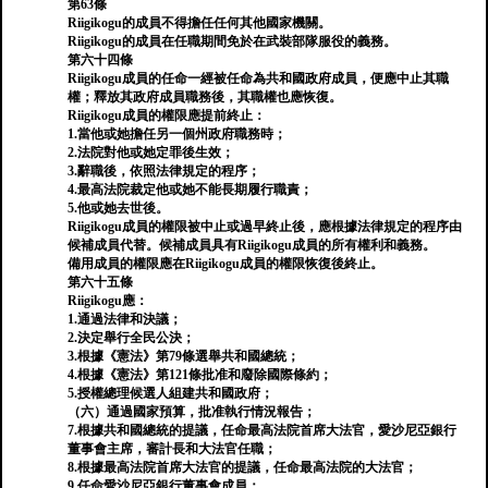
第63條
Riigikogu的成員不得擔任任何其他國家機關。
Riigikogu的成員在任職期間免於在武裝部隊服役的義務。
第六十四條
Riigikogu成員的任命一經被任命為共和國政府成員，便應中止其職
權；釋放其政府成員職務後，其職權也應恢復。
Riigikogu成員的權限應提前終止：
1.當他或她擔任另一個州政府職務時；
2.法院對他或她定罪後生效；
3.辭職後，依照法律規定的程序；
4.最高法院裁定他或她不能長期履行職責；
5.他或她去世後。
Riigikogu成員的權限被中止或過早終止後，應根據法律規定的程序由
候補成員代替。候補成員具有Riigikogu成員的所有權利和義務。
備用成員的權限應在Riigikogu成員的權限恢復後終止。
第六十五條
Riigikogu應：
1.通過法律和決議；
2.決定舉行全民公決；
3.根據《憲法》第79條選舉共和國總統；
4.根據《憲法》第121條批准和廢除國際條約；
5.授權總理候選人組建共和國政府；
（六）通過國家預算，批准執行情況報告；
7.根據共和國總統的提議，任命最高法院首席大法官，愛沙尼亞銀行
董事會主席，審計長和大法官任職；
8.根據最高法院首席大法官的提議，任命最高法院的大法官；
9.任命愛沙尼亞銀行董事會成員；