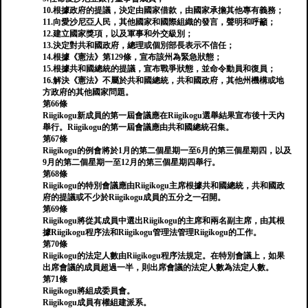
10.根據政府的提議，決定由國家借款，由國家承擔其他專有義務；
11.向愛沙尼亞人民，其他國家和國際組織的發言，聲明和呼籲；
12.建立國家獎項，以及軍事和外交級別；
13.決定對共和國政府，總理或個別部長表示不信任；
14.根據《憲法》第129條，宣布該州為緊急狀態；
15.根據共和國總統的提議，宣布戰爭狀態，並命令動員和復員；
16.解決《憲法》不屬於共和國總統，共和國政府，其他州機構或地
方政府的其他國家問題。
第66條
Riigikogu新成員的第一屆會議應在Riigikogu選舉結果宣布後十天內
舉行。Riigikogu的第一屆會議應由共和國總統召集。
第67條
Riigikogu的例會將於1月的第二個星期一至6月的第三個星期四，以及
9月的第二個星期一至12月的第三個星期四舉行。
第68條
Riigikogu的特別會議應由Riigikogu主席根據共和國總統，共和國政
府的提議或不少於Riigikogu成員的五分之一召開。
第69條
Riigikogu將從其成員中選出Riigikogu的主席和兩名副主席，由其根
據Riigikogu程序法和Riigikogu管理法管理Riigikogu的工作。
第70條
Riigikogu的法定人數由Riigikogu程序法規定。在特別會議上，如果
出席會議的成員超過一半，則出席會議的法定人數為法定人數。
第71條
Riigikogu將組成委員會。
Riigikogu成員有權組建派系。