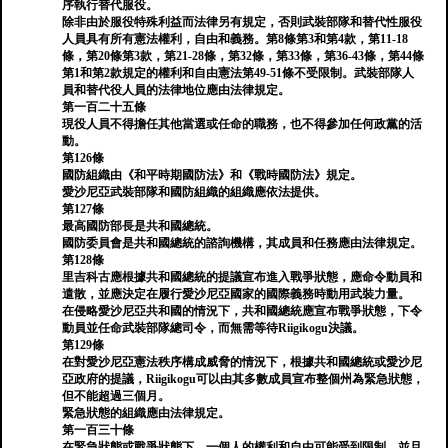
序執行替代服役。
除非由於服役特殊利益而法律另有規定，否則武裝部隊和替代性服役
人員具有所有憲法權利，自由和義務。第8條第3和第4款，第11-18
條，第20條第3款，第21-28條，第32條，第33條，第36-43條，第44條
第1和第2款規定的權利和自由憲法第49-51條不受限制。武裝部隊人
員和替代役人員的法律地位應由法律規定。
第一百二十五條
現役人員不得擔任其他當選或任命的職務，也不得參加任何政黨的活
動。
第126條
國防組織由《和平時期國防法》和《戰時國防法》規定。
愛沙尼亞武裝部隊和國防組織的組織應依法提供。
第127條
最高國防部長是共和國總統。
國防委員會是共和國總統的諮詢機構，其成員和任務應由法律規定。
第128條
里吉科古應根據共和國總統的提議宣布進入戰爭狀態，應命令動員和
遣散，並應決定在履行愛沙尼亞國家的國際義務時動用武裝力量。
在侵略愛沙尼亞共和國的情況下，共和國總統應宣布戰爭狀態，下令
動員並任命武裝部隊總司令，而無需等待Riigikogu決議。
第129條
在對愛沙尼亞憲法秩序構成威脅的情況下，根據共和國總統或愛沙尼
亞政府的提議，Riigikogu可以由其多數成員宣布整個州為緊急狀態，
但不能超過三個月。
緊急狀態的組織應由法律規定。
第一百三十條
在緊急狀態或戰爭狀態下，一個人的權利和自由可能受到限制，並且