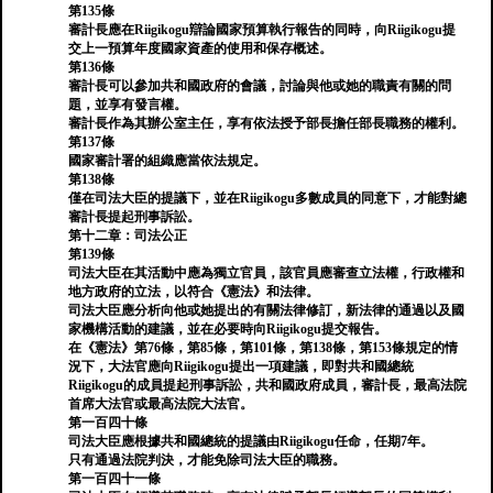
第135條
審計長應在Riigikogu辯論國家預算執行報告的同時，向Riigikogu提
交上一預算年度國家資產的使用和保存概述。
第136條
審計長可以參加共和國政府的會議，討論與他或她的職責有關的問
題，並享有發言權。
審計長作為其辦公室主任，享有依法授予部長擔任部長職務的權利。
第137條
國家審計署的組織應當依法規定。
第138條
僅在司法大臣的提議下，並在Riigikogu多數成員的同意下，才能對總
審計長提起刑事訴訟。
第十二章：司法公正
第139條
司法大臣在其活動中應為獨立官員，該官員應審查立法權，行政權和
地方政府的立法，以符合《憲法》和法律。
司法大臣應分析向他或她提出的有關法律修訂，新法律的通過以及國
家機構活動的建議，並在必要時向Riigikogu提交報告。
在《憲法》第76條，第85條，第101條，第138條，第153條規定的情
況下，大法官應向Riigikogu提出一項建議，即對共和國總統
Riigikogu的成員提起刑事訴訟，共和國政府成員，審計長，最高法院
首席大法官或最高法院大法官。
第一百四十條
司法大臣應根據共和國總統的提議由Riigikogu任命，任期7年。
只有通過法院判決，才能免除司法大臣的職務。
第一百四十一條