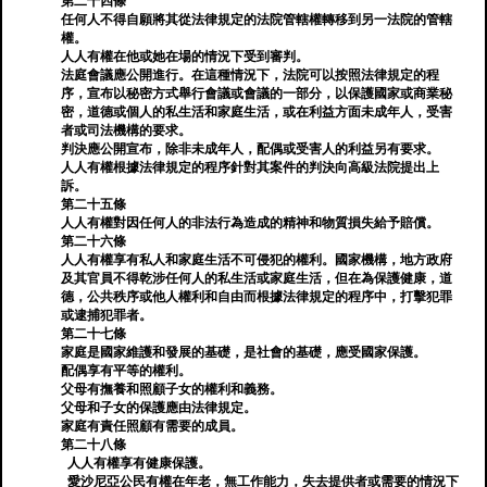
第二十四條
任何人不得自願將其從法律規定的法院管轄權轉移到另一法院的管轄
權。
人人有權在他或她在場的情況下受到審判。
法庭會議應公開進行。在這種情況下，法院可以按照法律規定的程
序，宣布以秘密方式舉行會議或會議的一部分，以保護國家或商業秘
密，道德或個人的私生活和家庭生活，或在利益方面未成年人，受害
者或司法機構的要求。
判決應公開宣布，除非未成年人，配偶或受害人的利益另有要求。
人人有權根據法律規定的程序針對其案件的判決向高級法院提出上
訴。
第二十五條
人人有權對因任何人的非法行為造成的精神和物質損失給予賠償。
第二十六條
人人有權享有私人和家庭生活不可侵犯的權利。國家機構，地方政府
及其官員不得乾涉任何人的私生活或家庭生活，但在為保護健康，道
德，公共秩序或他人權利和自由而根據法律規定的程序中，打擊犯罪
或逮捕犯罪者。
第二十七條
家庭是國家維護和發展的​​基礎，是社會的基礎，應受國家保護。
配偶享有平等的權利。
父母有撫養和照顧子女的權利和義務。
父母和子女的保護應由法律規定。
家庭有責任照顧有需要的成員。
第二十八條
人人有權享有健康保護。
愛沙尼亞公民有權在年老，無工作能力，失去提供者或需要的情況下