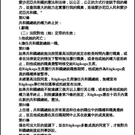
愛沙尼亞共和國的憲法和法律，以公正，公正的方式行使賦予我的權
力，並盡我最大的能力忠實履行我的職責，造福愛沙尼亞人民和愛沙
尼亞共和國。”
第82條
共和國總統的權力終止於：
1.辭職
（二）法院對他（她）定罪的生效；
3.他或她的死亡；
4.擔任共和國新總統一職。
第83條
如果共和國總統無法按照最高法院的規定在較長時間內履行職責，或
者在法律規定的情況下暫時無法履行職責，或者他或她的權力提前終
止，則他或她的職責應暫時移交給Riigikogu主席。
在Riigikogu主席履行共和國總統職務期間，他或她作為Riigikogu成
員的職權將被暫停。
未經最高法院同意，Riigikogu主席擔任共和國總統，無權宣布
Riigikogu舉行特別選舉或拒絕宣布法律。
如果共和國總統不能連續三個月以上履行其公職，或者如果他或她的
權力過早終止，則根據議會第79條的規定，Riigikogu應在十四天內選
出新的共和國總統。憲法。
第84條
上任後，共和國總統在所有當选和任命的職位中的職權和職責應終
止，並且他或她應在其任職期間中止其在政黨中的成員資格。
第85條
僅在司法大臣的提議下，並在Riigikogu多數成員的同意下，才能對共
和國總統提起刑事訴訟。