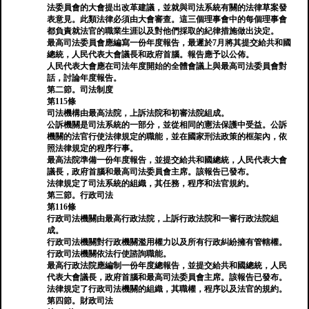
法委員會的大會提出改革建議，並就與司法系統有關的法律草案發
表意見。此類法律必須由大會審查。這三個理事會中的每個理事會
都負責就法官的職業生涯以及對他們採取的紀律措施做出決定。
最高司法委員會應編寫一份年度報告，最遲於7月將其提交給共和國
總統，人民代表大會議長和政府首腦。報告應予以公佈。
人民代表大會應在司法年度開始的全體會議上與最高司法委員會對
話，討論年度報告。
第二節。司法制度
第115條
司法機構由最高法院，上訴法院和初審法院組成。
公訴機關是司法系統的一部分，並從相同的憲法保護中受益。公訴
機關的法官行使法律規定的職能，並在國家刑法政策的框架內，依
照法律規定的程序行事。
最高法院準備一份年度報告，並提交給共和國總統，人民代表大會
議長，政府首腦和最高司法委員會主席。該報告已發布。
法律規定了司法系統的組織，其任務，程序和法官規約。
第三節。行政司法
第116條
行政司法機關由最高行政法院，上訴行政法院和一審行政法院組
成。
行政司法機關對行政機關濫用權力以及所有行政糾紛擁有管轄權。
行政司法機關依法行使諮詢職能。
最高行政法院應編制一份年度總報告，並提交給共和國總統，人民
代表大會議長，政府首腦和最高司法委員會主席。該報告已發布。
法律規定了行政司法機關的組織，其職權，程序以及法官的規約。
第四節。財政司法