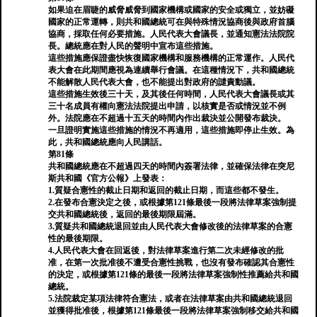
如果迫在眉睫的威脅威脅到國家機構或國家的安全或獨立，並妨礙
國家的正常運轉，則共和國總統可在與特殊情況協商後與政府首腦
協商，採取任何必要措施。人民代表大會議長，並通知憲法法院院
長。總統應在對人民的聲明中宣布這些措施。
這些措施應保證盡快恢復國家機構和服務機構的正常運作。人民代
表大會在此期間應視為連續舉行會議。在這種情況下，共和國總統
不能解散人民代表大會，也不能提出對政府的譴責動議。
這些措施生效後三十天，及其後任何時間，人民代表大會議長或其
三十名成員有權向憲法法院提出申請，以核實是否或情況並不例
外。法院應在不超過十五天的時間內作出裁決並公開發布裁決。
一旦證明實施這些措施的情況不再適用，這些措施即停止生效。為
此，共和國總統應向人民講話。
第81條
共和國總統應在不超過四天的時間內簽署法律，並確保法律在突尼
斯共和國《官方公報》上發表：
1.質疑合憲性的截止日期和返回的截止日期，而這些都不發生。
2.在發布合憲決定之後，或根據第121條最後一段將法律草案強制提
交共和國總統後，返回的最後期限屆滿。
3.質疑共和國總統退回並由人民代表大會修改後的法律草案的合憲
性的最後期限。
4.人民代表大會在回返後，對法律草案進行第二次未經修改的批
准，在第一次批准後不遭受合憲性挑戰，也沒有發布確認其合憲性
的決定，或根據第121條的最後一段將法律草案強制性推薦給共和國
總統。
5.法院裁定某項法律符合憲法，或者在法律草案由共和國總統退回
並獲得批准後，根據第121條最後一段將法律草案強制移交給共和國