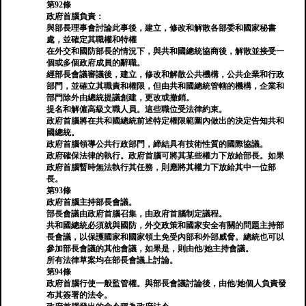
第92條
政府首腦負責：
與部長理事會討論此事後，建立，修改和解散各部委和國家秘書
處，並確定其職權和特權
在外交和國防部長的情況下，與共和國總統協商後，解散並接受一
個或多個政府成員的辭職。
經部長會議審議後，建立，修改和解散公共機構，公共企業和行政
部門，並確立其職責和權限，但由共和國總統管轄的機構，企業和
部門除外由總統提議創建，更改或撤銷。
提名和解僱高級文職人員。這些職位受法律約束。
政府首腦將在共和國總統前述特定權限範圍內做出的決定告知共和
國總統。
政府首腦領導公共行政部門，締結具有技術性質的國際協議。
政府確保法律的執行。政府首腦可將其某些權力下放給部長。如果
政府首腦暫時無法執行其任務，則應將其權力下放給其中一位部
長。
第93條
政府首腦主持部長會議。
部長會議由政府首腦召集，由政府首腦制定議程。
共和國總統必須就與國防，外交政策和國家安全有關的問題主持部
長會議，以保護國家和國家領土免受內部和外部威脅。總統也可以
參加部長會議的其他會議，如果是，則由他/她主持會議。
所有法律草案均在部長會議上討論。
第94條
政府首腦行使一般監管權。與部長會議討論後，由他/她個人負責發
布其簽署的法令。