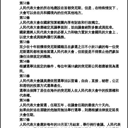
第51條
人民代表大會的所在地應設在首都突尼斯。但是，在特殊情況下，
大會可以坐在共和國境內的任何其他地方。
第52條
人民代表大會在國家預算範圍內享有財政和行政獨立。
人民代表大會應確定其議事規則，並由議會絕對多數成員批准。
國家應將人民代表大會的必要人力和物力置於大會國民的大會上，
以使大會成員能夠履行其義務。
第53條
至少在十年前獲得突尼斯國籍且在參選之日不小於23歲的每一位突
尼斯選民都有資格當選人民代表大會，但前提是不得禁止他們參加
擔任法律規定的職務。
第54條
根據選舉法規定的條件，每位年滿18歲的突尼斯公民都應被視為選
民。
第55條
人民代表大會議員應依照選舉法以普遍​​，自由，直接，秘密，公正
和透明的投票方式選舉產生。
選舉法保障了居住在海外的突尼斯人在人民代表大會中的投票權和
代表權。
第56條
人民代表大會當選，任期五年，在議會任期的最後六十天內。
如果由於迫在眉睫的危險而無法舉行選舉，則應根據法律規定延長
大會任期。
第57條
人民代表大會應於每年的10月至7月結束，舉行例行會議。人民代表