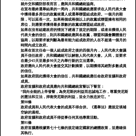
就外交和國防部長而言，應與共和國總統協商。
在宣布最終選舉結果的一周內，共和國總統應要求在人民代表大會
中獲得最多席位的政黨候選人或選舉聯盟組成政府。一個月的期
限，可以延長一次。如果兩個或兩個以上的政黨或聯盟擁有相同的
席位，則應要求獲得最多票數的政黨或聯盟組成政府。
如果在沒有組建政府的情況下經過了規定的期限，或者未獲得人民
代表大會的信任，則共和國總統應與各政黨，聯盟和議會團體進行
協商，以期要求被判斷為最有能力組成政府的人在不超過一個月的
時間內成立政府。
如果在首次任命一個人組成政府之後的四個月內，人民代表大會議
員不信任政府，共和國總統可以解散人民代表大會。人民，並要求
在最少45天至最多90天之內舉行新的立法選舉。
政府應向人民代表大會提交其計劃摘要，以期獲得其絕對多數成員
的信任。
如果政府因此獲得大會的信任，共和國總統應任命政府首腦和政府
成員。
政府首腦和政府成員應向共和國總統宣誓以下誓言：
“我向全能的上帝發誓，為突尼斯的利益而忠誠地工作，尊重突尼斯
的憲法和立法，捍衛突尼斯的利益，並全力效忠於它。”
第90條
政府成員和人民代表大會的成員不得合併。《選舉法》應規定填補
空缺的過程。
政府首腦和政府成員不得從事任何其他專業活動。
第91條
政府首腦應根據第七十七條的規定確定國家的總體政策，並應確保
其執行。