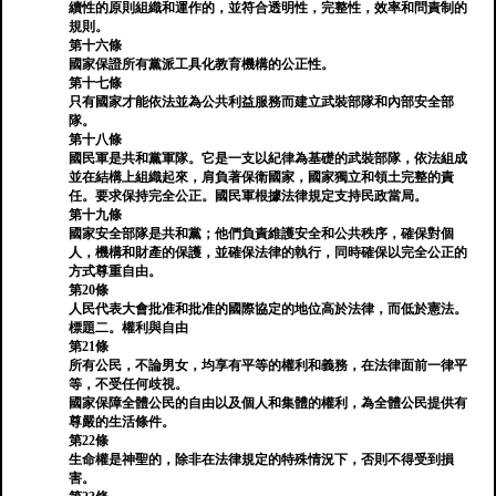
續性的原則組織和運作的，並符合透明性，完整性，效率和問責制的
規則。
第十六條
國家保證所有黨派工具化教育機構的公正性。
第十七條
只有國家才能依法並為公共利益服務而建立武裝部隊和內部安全部
隊。
第十八條
國民軍是共和黨軍隊。它是一支以紀律為基礎的武裝部隊，依法組成
並在結構上組織起來，肩負著保衛國家，國家獨立和領土完整的責
任。要求保持完全公正。國民軍根據法律規定支持民政當局。
第十九條
國家安全部隊是共和黨；他們負責維護安全和公共秩序，確保對個
人，機構和財產的保護，並確保法律的執行，同時確保以完全公正的
方式尊重自由。
第20條
人民代表大會批准和批准的國際協定的地位高於法律，而低於憲法。
標題二。權利與自由
第21條
所有公民，不論男女，均享有平等的權利和義務，在法律面前一律平
等，不受任何歧視。
國家保障全體公民的自由以及個人和集體的權利，為全體公民提供有
尊嚴的生活條件。
第22條
生命權是神聖的，除非在法律規定的特殊情況下，否則不得受到損
害。