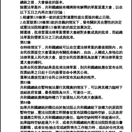
總統之後，大會修改的版本。
除憲法草案外，共和國總統有權將附有解釋的草案退還大會，以在
以下五日之內再次進行討論：
1.根據第120條第一款的規定對違憲性提出質疑的截止日期。
2.在質疑第120條第1款的含義的情況下，發布關於其合憲性的決定
或憲法法院根據第121條第3款的規定放棄決定。
歸還後，批准普通法律草案需要大會絕對多數成員的批准，而組織
法草案則需要五分之三的成員批准。
第82條
在特殊情況下，共和國總統可以在交還法律草案的最後期限內，向
全民投票提交大會通過的有關批准條約，自由，人權或人身地位的
法律草案人民代表大會。提交全民投票應視為放棄了將法律草案交
還大會的權利。
如果全民投票的結果是批准法律草案，則共和國總統應在宣布全民
投票結果之日起十日內簽署並命令將其公佈。
選舉法應規范進行全民公決和宣布其結果的程序。
第83條
共和國總統在暫時無法履行其職責的情況下，可以將其權力臨時下
放給政府首腦，最長期限為30天，可連任一次。
共和國總統應將臨時權力下放通知人民代表大會議長。
第84條
如果共和國總統的職位由於無法阻止共和國總統下放權力的原因而
暫時空缺，憲法法院應立即開會並宣布該職位臨時空缺，以及政府
首腦應立即投入共和國總統的責任。臨時空缺時間不得超過60天。
如果臨時空缺超過六十天，或者共和國總統向憲法法院院長提出書
面辭職，或者在他/她去世或絕對喪失工作能力時，或由於任何其他