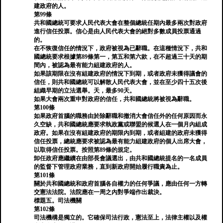
建政府的人。
第99條
共和國總統可要求人民代表大會在整個總統任期內最多兩次對政府
進行信任投票。信心是由人民代表大會的絕對多數成員投票通過
的。
在不恢復信任的情況下，政府被視為已辭職。在這種情況下，共和
國總統要求根據第89條第一，第五和第六款，在不超過三十天的期
間內，被認為最有能力組建政府的人。
如果該期限在沒有組建政府的情況下到期，或者政府未獲得議會的
信任，則共和國總統可以解散人民代表大會，並在至少四十五次後
組織早期的立法選舉。天，最多90天。
如果大會兩次重申對政府的信任，共和國總統將被視為辭職。
第100條
如果政府首腦的職務由於除辭職和撤消大會信任外的任何原因而永
久空缺，共和國總統應要求執政黨或聯盟的候選人在一個月內組成
政府。如果在沒有組建政府的期限內到期，或者組建的政府未獲得
信任投票，總統應要求被認為最有能力組建政府的個人出席大會，
以取得信任投票。按照第89條的規定。
卸任政府應繼續在由部長會議選出，由共和國總統提名的一名成員
的監督下管理政府業務，直到新政府開始履行職責為止。
第101條
關於共和國總統和政府首腦各自權力的任何爭議，應由任何一方轉
交憲法法院。法院應在一周之內對爭端作出裁決。
標題五。司法機關
第102條
司法機構是獨立的。它確保司法行政，憲法至上，法律主權以及權