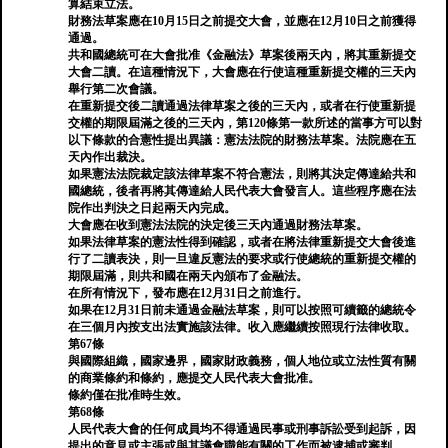
算結束立法。
財務法草案應在10月15日之前提交大會，並應在12月10日之前獲得
通過。
共和國總統可在大會批准《金融法》草案後兩天內，將其重新提交
大會二讀。在這種情況下，大會應在行使這種重新提交權的三天內
舉行第二次會議。
在重新提交後二讀通過法律草案之後的三天內，或者在行使重新提
交權的期限屆滿之後的三天內，第120條第一款所述的當事方可以對
以下條款的合憲性提出異議：憲法法院的財務法草案。法院應在五
天內作出裁決。
如果憲法法院裁定該法律草案不符合憲法，則將其決定傳達給共和
國總統，後者再將其傳達給人民代表大會發言人。這些程序應在法
院作出判決之日起兩天內完成。
大會應在收到憲法法院的決定後三天內通過財務法草案。
如果法律草案的憲法性得到確認，或者在將法律重新提交大會後進
行了二讀表決，則一旦違反憲法的要求或行使總統的重新提交權的
期限屆滿，則共和國在兩天內頒布了金融法。
在所有情況下，發布應在12月31日之前進行。
如果在12月31日前未通過金融法草案，則可以按照可續籤的總統令
在三個月內按支出法實施該法律。收入應繼續按照現行法律收取。
第67條
與國際組織，國家邊界，國家財政義務，個人地位或立法性質有關
的商業條約和條約，應提交人民代表大會批准。
條約僅在批准時生效。
第68條
人民代表大會的任何成員均不得通過民事或刑事訴訟受到起訴，因
提出的意見或主張或與其議會職能有關的工作而被逮捕或審判。