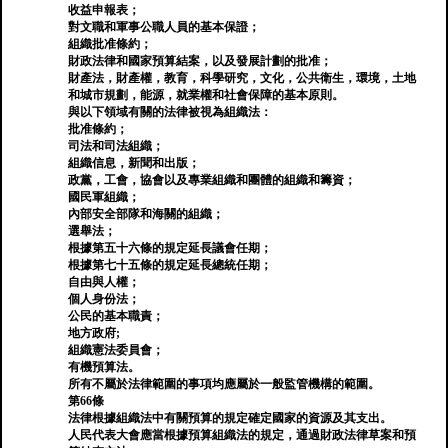
收益申報表；
對文職和軍事公職人員的基本保證；
組織批准條約；
財政法律和國家預算結案，以及發展計劃的批准；
財產法，財產權，教育，科學研究，文化，公共衛生，環境，土地
和城市規劃，能源，就業權和社會保障的基本原則。
與以下領域有關的法律被視為組織法：
批准條約；
司法和司法組織；
組織信息，新聞和出版；
政黨，工會，協會以及專業組織和團體的組織和籌資；
國民軍組織；
內部安全部隊和海關的組織；
選舉法；
根據第五十六條的規定延長議會任期；
根據第七十五條的規定延長總統任期；
自由與人權；
個人身份法；
公民的基本職責；
地方政府;
組織憲法委員會；
有機預算法。
所有不屬於法律範圍的事項均應屬於一般監管機構的範圍。
第66條
法律根據組織法中有關預算的規定確定國家的資源及其支出。
人民代表大會應當根據預算組織法的規定，通過財政法律草案和預