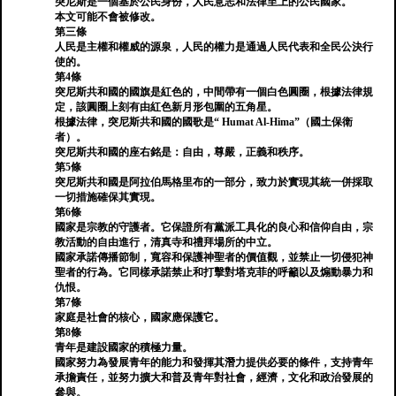
突尼斯是一個基於公民身份，人民意志和法律至上的公民國家。
本文可能不會被修改。
第三條
人民是主權和權威的源泉，人民的權力是通過人民代表和全民公決行
使的。
第4條
突尼斯共和國的國旗是紅色的，中間帶有一個白色圓圈，根據法律規
定，該圓圈上刻有由紅色新月形包圍的五角星。
根據法律，突尼斯共和國的國歌是“ Humat Al-Hima”（國土保衛
者）。
突尼斯共和國的座右銘是：自由，尊嚴，正義和秩序。
第5條
突尼斯共和國是阿拉伯馬格里布的一部分，致力於實現其統一併採取
一切措施確保其實現。
第6條
國家是宗教的守護者。它保證所有黨派工具化的良心和信仰自由，宗
教活動的自由進行，清真寺和禮拜場所的中立。
國家承諾傳播節制，寬容和保護神聖者的價值觀，並禁止一切侵犯神
聖者的行為。它同樣承諾禁止和打擊對塔克菲的呼籲以及煽動暴力和
仇恨。
第7條
家庭是社會的核心，國家應保護它。
第8條
青年是建設國家的積極力量。
國家努力為發展青年的能力和發揮其潛力提供必要的條件，支持青年
承擔責任，並努力擴大和普及青年對社會，經濟，文化和政治發展的
參與。