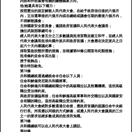
內部和外部威脅有關的總體國家方向。
他/她還具有以下權力：
按照憲法的規定解散人民代表大會。在給予政府信任後的六個月
內，立法選舉後的六個月內或在總統或議會任期的最後六個月內，
不得解散議會；
主持國家安全委員會，邀請政府首腦和人民代表大會議長；
擔任武裝部隊總司令；
經人民代表大會五分之三多數議員批准宣戰並建立和平，並經人民
代表大會議長批准向國外派兵和政府首腦；大會應在決定派兵之日
起六十天內審議此事；
採取緊急狀態所需的措施，並根據第80條公開宣布此類措施；
批准條約並命令其出版；
授予裝飾品；
發出特別赦免。
第78條
共和國總統通過總統命令任命以下人員：
任命和解僱突尼斯共和國將軍。
任命和解僱共和國總統職位中的高級職位以及附屬機構。這些高級
職位受法律約束。
與政府首腦協商後，任命和解僱高級軍事和外交職位以及與國家安
全有關的職位。這些高級職位受法律約束。
人民代表大會絕對多數通過任命後，應政府首腦的提議任命中央銀
行行長。州長應以同樣的方式解僱，或應人民代表大會議員的三分
之一的要求並經多數成員的批准而免職。
第79條
共和國總統可以在人民代表大會上講話。
第80條