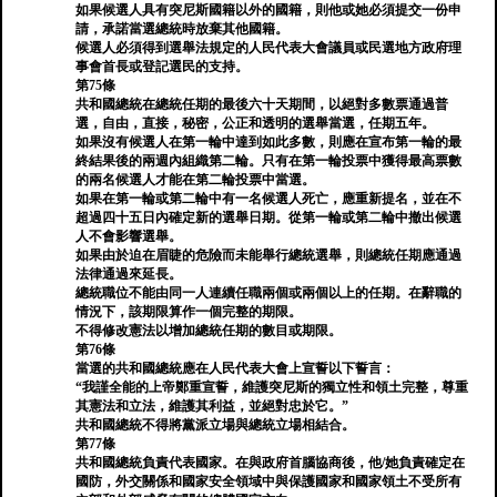
如果候選人具有突尼斯國籍以外的國籍，則他或她必須提交一份申
請，承諾當選總統時放棄其他國籍。
候選人必須得到選舉法規定的人民代表大會議員或民選地方政府理
事會首長或登記選民的支持。
第75條
共和國總統在總統任期的最後六十天期間，以絕對多數票通過普
選，自由，直接，秘密，公正和透明的選舉當選，任期五年。
如果沒有候選人在第一輪中達到如此多數，則應在宣布第一輪的最
終結果後的兩週內組織第二輪。只有在第一輪投票中獲得最高票數
的兩名候選人才能在第二輪投票中當選。
如果在第一輪或第二輪中有一名候選人死亡，應重新提名，並在不
超過四十五日內確定新的選舉日期。從第一輪或第二輪中撤出候選
人不會影響選舉。
如果由於迫在眉睫的危險而未能舉行總統選舉，則總統任期應通過
法律通過來延長。
總統職位不能由同一人連續任職兩個或兩個以上的任期。在辭職的
情況下，該期限算作一個完整的期限。
不得修改憲法以增加總統任期的數目或期限。
第76條
當選的共和國總統應在人民代表大會上宣誓以下誓言：
“我謹全能的上帝鄭重宣誓，維護突尼斯的獨立性和領土完整，尊重
其憲法和立法，維護其利益，並絕對忠於它。”
共和國總統不得將黨派立場與總統立場相結合。
第77條
共和國總統負責代表國家。在與政府首腦協商後，他/她負責確定在
國防，外交關係和國家安全領域中與保護國家和國家領土不受所有