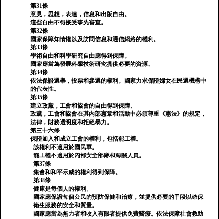
第31條
意見，思想，表達，信息和出版自由。
這些自由不得接受事先審查。
第32條
國家保障知情權以及訪問信息和通信網絡的權利。
第33條
學術自由和科學研究自由應得到保障。
國家應當為發展科學技術研究提供必要的資源。
第34條
依法保證選舉，投票和參選的權利。國家力求保證婦女在民選機構中
的代表性。
第35條
建立政黨，工會和協會的自由得到保障。
政黨，工會和協會在其內部憲章和活動中必須尊重《憲法》的規定，
法律，財務透明度和拒絕暴力。
第三十六條
保證加入和成立工會的權利，包括罷工權。
該權利不適用於國民軍。
罷工權不適用於內部安全部隊和海關人員。
第37條
集會和和平示威的權利得到保障。
第38條
健康是每個人的權利。
國家應保證每個公民的預防保健和治療，並提供必要的手段以確保
衛生服務的安全和質量。
國家應當為無力者和收入有限者提供免費醫療。依法保障社會救助