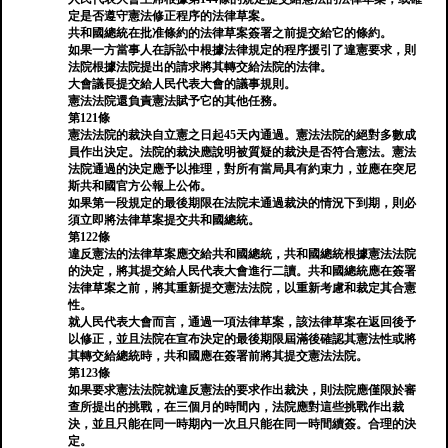
定是否遵守憲法修正程序的法律草案。
共和國總統在批准條約的法律草案簽署之前提交給它的條約。
如果一方當事人在訴訟中根據法律規定的程序援引了違憲要求，則
法院根據法院提出的請求將其轉交給法院的法律。
大會議長提交給人民代表大會的議事規則。
憲法法院還負責憲法賦予它的其他任務。
第121條
憲法法院的裁決自立憲之日起45天內通過。憲法法院的絕對多數成
員作出決定。法院的裁決應說明被質疑的裁決是否符合憲法。憲法
法院通過的決定應予以推理，對所有當局具有約束力，並應在突尼
斯共和國官方公報上公佈。
如果第一段規定的最後期限在法院未通過裁決的情況下到期，則必
須立即將法律草案提交共和國總統。
第122條
違反憲法的法律草案應交給共和國總統，共和國總統根據憲法法院
的決定，將其提交給人民代表大會進行二讀。共和國總統應在簽署
法律草案之前，將其重新提交憲法法院，以重新考慮和裁定其合憲
性。
就人民代表大會而言，通過一項法律草案，該法律草案在返回後予
以修正，並且法院在宣布決定的最後期限屆滿後確認其憲法性或將
其轉交給總統時，共和國應在簽署前將其提交憲法法院。
第123條
如果要求憲法法院就違反憲法的要求作出裁決，則法院應僅限於審
查所提出的挑戰，在三個月的時間內，法院應對這些挑戰作出裁
決，並且只能在同一時期內一次且只能在同一時間續簽。合理的決
定。