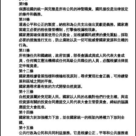
第9條
保護祖國的統一與完整是所有公民的神聖職責。國民服役是法律規定
的條件和義務。
第10條
通過公平和公正的製度，納稅和為公共支出做出貢獻是義務。國家應
當建立必要的稅收徵管機制，打擊偷稅漏稅現象。
國家應當確保適當使用公共資金，並根據國民經濟的優先重點，採取
必要的措施進行支出，防止腐敗以及一切可能威脅國家資源和主權的
行為。
第11條
所有擔任共和國總統，政府首腦，部長會議成員或人民代表大會成
員，任何獨立憲法機構或任何高級公共職位的人員，必鬚根據法律規
定申報資產。
第十二條
國家應根據發展指標和積極歧視原則，尋求實現社會正義，可持續發
展和區域之間的平衡。
國家應尋求最有效的方式開發自然資源。
第十三條
自然資源屬於突尼斯人民。國家以人民的名義對他們行使主權。與這
些資源有關的投資合同應提交人民代表大會主管委員會。締結的協議
應提交大會批准。
第十四條
國家致力於加強權力下放，並在國家統一的框架內將權力下放到全
國。
第十五條
公共行政為公民和共同利益服務。它是根據公正，平等和公共服務連