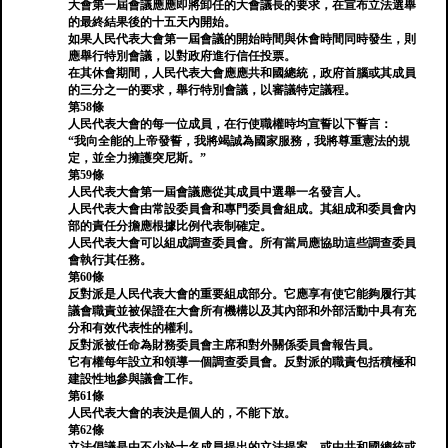
大會第一屆會議應應即將卸任的大會議長的要求，在宣布立法選舉
的最終結果後的十五天內開始。
如果人民代表大會第一屆會議的開始時間與休會時間同時發生，則
應舉行特別會議，以對政府進行信任投票。
在其休會期間，人民代表大會應應共和國總統，政府首腦或其成員
的三分之一的要求，舉行特別會議，以審議特定議程。
第58條
人民代表大會的每一位成員，在行使職權時均宣誓以下誓言：
“我向全能的上帝發誓，我將竭誠為國家服務，我將尊重憲法的規
定，並全力擁護突尼斯。”
第59條
人民代表大會第一屆會議應從其成員中選舉一名發言人。
人民代表大會由常設委員會和專門委員會組成。其組成和委員會內
部的責任分擔應根據比例代表制確定。
人民代表大會可以組成調查委員會。所有當局應協助這些調查委員
會執行其任務。
第60條
反對派是人民代表大會的重要組成部分。它應享有使它能夠履行其
議會職責並被保證在大會所有機構以及其內部和外部活動中具有充
分和有效代表性的權利。
反對派被任命為財務委員會主席和對外關係委員會報告員。
它有權每年設立和領導一個調查委員會。反對派的職責包括積極和
建設性地參與議會工作。
第61條
人民代表大會的表決是個人的，不能下放。
第62條
立法倡議是由不少於十名成員提出的立法提案，或由共和國總統或