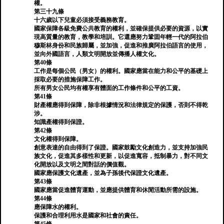
權。
第三十九條
十六歲以下兒童必須接受義務教育。
國家保障各級免費公共教育的權利，並確保提供必要的資源，以實
現高質量的教育，教學和培訓。它還應努力鞏固年輕一代的阿拉伯
穆斯林身份和民族歸屬，並加強，促進和推廣阿拉伯語言的使用，
並向外國語言，人類文明開放並傳播人權文化。
第40條
工作是每個公民（男女）的權利。國家應當在能力和公平的基礎上
採取必要的措施保障工作。
所有男女公民均有權享有體面的工作條件和公平的工資。
第41條
財產權應得到保障，除非根據情況和法律規定的保護，否則不得乾
涉。
知識產權得到保證。
第42條
文化權得到保障。
創意表達的自由得到了保證。國家鼓勵文化創造力，並支持加強民
族文化，促進其多樣性和更新，以促進寬容，抵制暴力，對不同文
化開放以及文明之間對話的價值觀。
國家應保護文化遺產，並為子孫後代保證文化遺產。
第43條
國家應當促進體育運動，並應提供體育和休閒活動所需的設施。
第44條
應保障水的權利。
保護和合理利用水是國家和社會的責任。