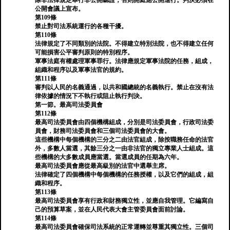
除非法律規定舉行非公開聽證，否則開庭應公開進行。判決必須在
公開會議上宣布。
第109條
禁止對司法系統運行的各種干擾。
第110條
法律規定了不同類別的法院。不得建立特別法院，也不得建立任何
可能損害公平審判原則的特別程序。
軍事法庭有權處理軍事罪行。法律應規定軍事法院的任務，組成，
組織和程序以及軍事法官的規約。
第111條
審判以人民的名義通過，以共和國總統的名義執行。禁止在沒有法
律依據的情況下不執行或阻止執行判決。
第一節。最高司法委員會
第112條
最高司法委員會由四個機構組成，分別是司法委員會，行政司法委
員會，財務司法委員會和三個司法委員會的大會。
這些機構中每個機構的三分之二由法官組成，除按職務任命的法官
外，多數人當選，其餘三分之一由非法官的獨立專業人士組成。這
些機構的大多數成員應當選。當選成員的任期為六年。
最高司法委員會應從最高級別的法官中選舉主席。
法律確定了四個機構中每個機構的任務授權，以及它們的組成，組
織和程序。
第113條
最高司法委員會享有行政和財務獨立性，並應自我管理。它編寫自
己的預算草案，並在人民代表大會主管委員會面前討論。
第114條
最高司法委員會確保司法系統的正常運轉並尊重其獨立性。三個司