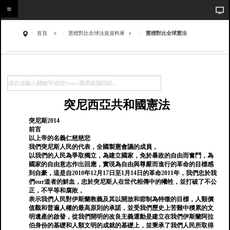
首頁
憲標對比全球法規資料庫
憲標對比全球憲法
突尼西亞共和國憲法
突尼斯2014
前言
以上帝的名義仁慈慈悲
我們突尼斯人民的代表，全國製憲會議的成員，
以我們的人民為爭取獨立，為建立國家，免於暴政的自由而奮鬥，為
國家的自由意志作出回應，實現為自由與尊嚴而進行的革命的目標感
到自豪，這是自2010年12月17日至1月14日的革命2011年，我們忠於我
們our道者的鮮血，忠於突尼斯人在世代相傳中的犧牲，並打破了不公
正，不平等和腐敗，
表示我們人民對伊斯蘭教義及其以開放和節制為特徵的目標，人類價
值觀和普遍人權的最高原則的承諾，並受我們歷史上苦難中積累的文
明遺產的啟發，從我們開明的改良主義運動是建立在我們伊斯蘭阿拉
伯身份的基礎和人類文明的成就的基礎上，並秉承了我們人民所取得