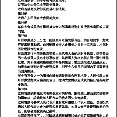
政府首腦發出的命令稱為政府法令。
監管法令由每位主管部長簽署。
政府首腦應反對部長們發布的法規。
第95條
政府在人民代表大會面前負責。
第96條
每位大會成員均有權根據大會內部議事規則向政府提出書面或口頭
問題。
第97條
可以根據至少三分之一的議員向眾議院議長提出的合理要求，對政
府提出譴責動議。自將動議提交大會議長之日起十五天后，才能對
否決動議進行表決。
對政府進行不信任投票需要人民代表大會的絕對多數票，並需要由
另一名候選人提名來領導政府，其候選人資格必須在同一票中獲得
批准。共和國總統應根據第89條的規定，委託該候選人組建政府。
如果未能達到必要的絕對多數，則至少六個月的期間內不得重新提
出譴責動議。
至少有三分之一的議員向國會議長提出合理要求後，人民代表大會
可以撤消對政府議員的信任。撤消大會對政府成員的信任需要絕對
多數票。
第98條
政府首腦的辭職意味著整個政府的辭職。辭職應以書面形式提交共
和國總統，該總統將人民代表的代表通知大會議長。
政府首腦可要求人民代表大會對政府繼續工作表示信任。信任投票
應以人民代表大會的絕對多數票為準。如果大會不恢復對政府的信
任，則後者應被視為已辭職。
在這兩種情況下，共和國總統應根據第89條的規定指派最有能力組