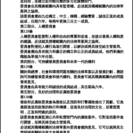
息自由，並建立起功能完整的多元化媒體部門。
委員會在其職責範圍內具有監管權。必須就其職權範圍內的法律草
案與之協商。
該委員會應由九位獨立，中立，稱職，經驗豐富，誠信正直的成員
組成，任期六年。每兩年更換三分之一成員。
第三部分。人權委員會
第128條
人權委員會監督對人權和自由的尊重和促進，並提出發展人權制度
的建議。必須就其授權範圍內的法律草案與之協商。
委員會對侵犯人權行為進行調查，以解決或將其移交給主管當局。
委員會應由具有能力和廉正的獨立和公正的成員組成。他們承擔的
職能為單個六年任期。
第四部分。可持續發展委員會和未來一代的權利
第129條
關於與經濟，社會和環境問題有關的法律草案以及發展計劃，應諮
詢可持續發展委員會和後代權利。委員會可就其職責範圍內的問題
發表意見。
委員會由具有能力和誠信的成員組成，其任期為六年。
第五部分。良好的治理和反腐敗委員會
第130條
善政和反腐敗委員會為善政以及預防和打擊腐敗做出了貢獻。它負
責跟進這些政策的執行和傳播，促進良好治理的文化，並鞏固透
明，正直和問責的原則。
該委員會負責監測公共和私營部門內的腐敗案件。它對這些案件進
行調查，並將其移交給主管當局。
必須就其職權範圍的法律草案向委員會徵詢意見。它可以就與其主
管領域有關的法規文本發表意見。