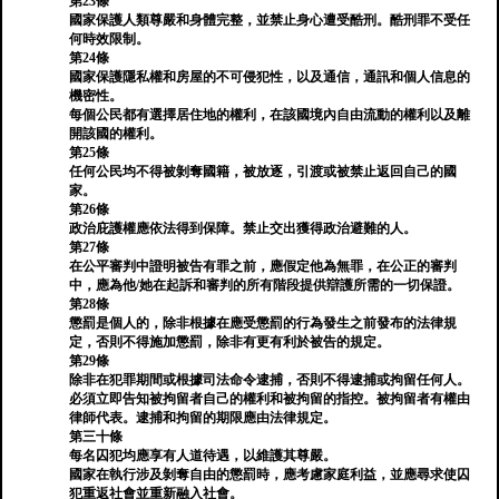
第23條
國家保護人類尊嚴和身體完整，並禁止身心遭受酷刑。酷刑罪不受任
何時效限制。
第24條
國家保護隱私權和房屋的不可侵犯性，以及通信，通訊和個人信息的
機密性。
每個公民都有選擇居住地的權利，在該國境內自由流動的權利以及離
開該國的權利。
第25條
任何公民均不得被剝奪國籍，被放逐，引渡或被禁止返回自己的國
家。
第26條
政治庇護權應依法得到保障。禁止交出獲得政治避難的人。
第27條
在公平審判中證明被告有罪之前，應假定他為無罪，在公正的審判
中，應為他/她在起訴和審判的所有階段提供辯護所需的一切保證。
第28條
懲罰是個人的，除非根據在應受懲罰的行為發生之前發布的法律規
定，否則不得施加懲罰，除非有更有利於被告的規定。
第29條
除非在犯罪期間或根據司法命令逮捕，否則不得逮捕或拘留任何人。
必須立即告知被拘留者自己的權利和被拘留的指控。被拘留者有權由
律師代表。逮捕和拘留的期限應由法律規定。
第三十條
每名囚犯均應享有人道待遇，以維護其尊嚴。
國家在執行涉及剝奪自由的懲罰時，應考慮家庭利益，並應尋求使囚
犯重返社會並重新融入社會。