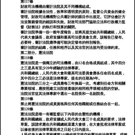
第117條
財政司法機構由審計法院及其不同機構組成。
審計法院根據合法性，效率和透明度的原則，監督公共資金的健全
管理。財政司法機構對公共審計師的賬目作出規定。它評估會計方
法並製裁發現的錯誤和失敗。財政司法部門協助立法和行政權力監
督《財務法》的執行和預算的關閉。
審計法院準備一份一般年度報告，並將其提交給共和國總統，人民
代表大會議長，政府首腦和最高司法委員會主席。該報告已發布。
必要時，審計法院應準備可能決定發布的特別報告。
審計法院的組織，任務和程序以及其法官的法規均受法律約束。
第二部分。憲法法院
第118條
憲法法院是一個獨立的司法機構，由12名合格成員組成，其中四分
之三是具有至少20年經驗的法律專家。
共和國總統，人民代表大會和最高司法委員會應各任命四名成員，
其中四分之三必須是法律專家。提名的任期為9年。
憲法法院的三分之一成員應每三年換屆一次。考慮到任命方和相關
專業領域，應按照建立法院後遵循的相同程序填補法院的空缺。
法院法官從其法律專家中選出一名院長和一名副院長。
第119條
禁止將憲法法院的成員資格與任何其他職能或任務結合在一起。
第120條
憲法法院是唯一有權監督以下內容的合憲性的機構：
應共和國總統，政府首腦或人民代表大會三十名成員的要求，法律
草案。該請求應在共和國總統退還大會後，在大會批准法律草案或
以修改後的法律草案批准之日起七日內提出。
人民代表大會主席根據第144條的規定提交給憲法的法律草案，或確