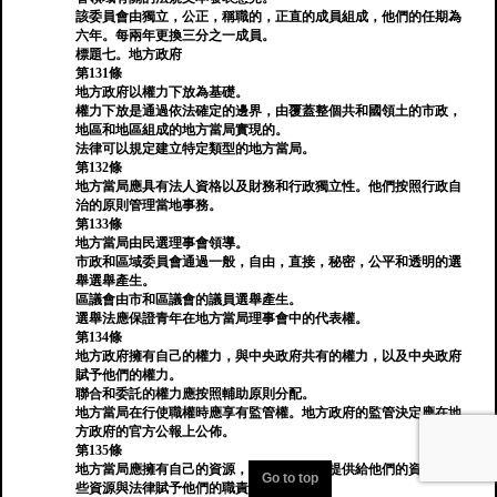
該委員會由獨立，公正，稱職的，正直的成員組成，他們的任期為
六年。每兩年更換三分之一成員。
標題七。地方政府
第131條
地方政府以權力下放為基礎。
權力下放是通過依法確定的邊界，由覆蓋整個共和國領土的市政，
地區和地區組成的地方當局實現的。
法律可以規定建立特定類型的地方當局。
第132條
地方當局應具有法人資格以及財務和行政獨立性。他們按照行政自
治的原則管理當地事務。
第133條
地方當局由民選理事會領導。
市政和區域委員會通過一般，自由，直接，秘密，公平和透明的選
舉選舉產生。
區議會由市和區議會的議員選舉產生。
選舉法應保證青年在地方當局理事會中的代表權。
第134條
地方政府擁有自己的權力，與中央政府共有的權力，以及中央政府
賦予他們的權力。
聯合和委託的權力應按照輔助原則分配。
地方當局在行使職權時應享有監管權。地方政府的監管決定應在地
方政府的官方公報上公佈。
第135條
地方當局應擁有自己的資源，以及中央政府提供給他們的資源，這
Go to top
些資源與法律賦予他們的職責成比例。