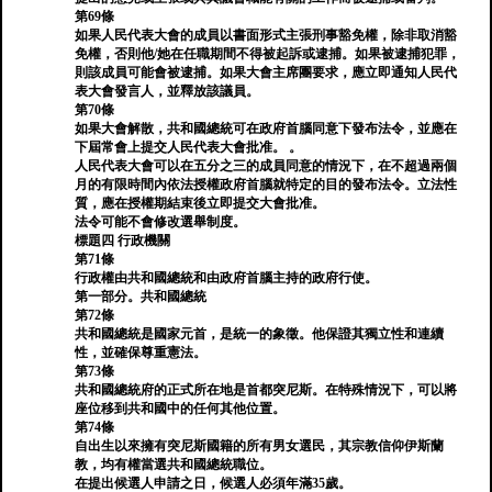
第69條
如果人民代表大會的成員以書面形式主張刑事豁免權，除非取消豁
免權，否則他/她在任職期間不得被起訴或逮捕。如果被逮捕犯罪，
則該成員可能會被逮捕。如果大會主席團要求，應立即通知人民代
表大會發言人，並釋放該議員。
第70條
如果大會解散，共和國總統可在政府首腦同意下發布法令，並應在
下屆常會上提交人民代表大會批准。 。
人民代表大會可以在五分之三的成員同意的情況下，在不超過兩個
月的有限時間內依法授權政府首腦就特定的目的發布法令。立法性
質，應在授權期結束後立即提交大會批准。
法令可能不會修改選舉制度。
標題四 行政機關
第71條
行政權由共和國總統和由政府首腦主持的政府行使。
第一部分。共和國總統
第72條
共和國總統是國家元首，是統一的象徵。他保證其獨立性和連續
性，並確保尊重憲法。
第73條
共和國總統府的正式所在地是首都突尼斯。在特殊情況下，可以將
座位移到共和國中的任何其他位置。
第74條
自出生以來擁有突尼斯國籍的所有男女選民，其宗教信仰伊斯蘭
教，均有權當選共和國總統職位。
在提出候選人申請之日，候選人必須年滿35歲。