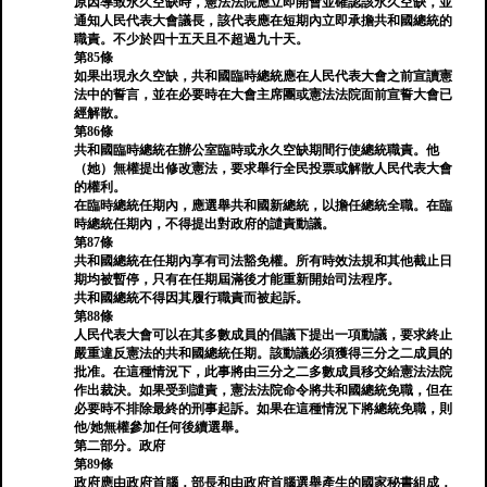
原因導致永久空缺時，憲法法院應立即開會並確認該永久空缺，並
通知人民代表大會議長，該代表應在短期內立即承擔共和國總統的
職責。不少於四十五天且不超過九十天。
第85條
如果出現永久空缺，共和國臨時總統應在人民代表大會之前宣讀憲
法中的誓言，並在必要時在大會主席團或憲法法院面前宣誓大會已
經解散。
第86條
共和國臨時總統在辦公室臨時或永久空缺期間行使總統職責。他
（她）無權提出修改憲法，要求舉行全民投票或解散人民代表大會
的權利。
在臨時總統任期內，應選舉共和國新總統，以擔任總統全職。在臨
時總統任期內，不得提出對政府的譴責動議。
第87條
共和國總統在任期內享有司法豁免權。所有時效法規和其他截止日
期均被暫停，只有在任期屆滿後才能重新開始司法程序。
共和國總統不得因其履行職責而被起訴。
第88條
人民代表大會可以在其多數成員的倡議下提出一項動議，要求終止
嚴重違反憲法的共和國總統任期。該動議必須獲得三分之二成員的
批准。在這種情況下，此事將由三分之二多數成員移交給憲法法院
作出裁決。如果受到譴責，憲法法院命令將共和國總統免職，但在
必要時不排除最終的刑事起訴。如果在這種情況下將總統免職，則
他/她無權參加任何後續選舉。
第二部分。政府
第89條
政府應由政府首腦，部長和由政府首腦選舉產生的國家秘書組成，