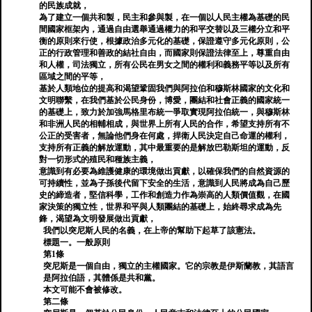
的民族成就，
為了建立一個共和製，民主和參與製，在一個以人民主權為基礎的民
間國家框架內，通過自由選舉通過權力的和平交替以及三權分立和平
衡的原則來行使，根據政治多元化的基礎，保證遵守多元化原則，公
正的行政管理和善政的結社自由，而國家則保證法律至上，尊重自由
和人權，司法獨立，所有公民在男女之間的權利和義務平等以及所有
區域之間的平等，
基於人類地位的提高和渴望鞏固我們與阿拉伯和穆斯林國家的文化和
文明聯繫，在我們基於公民身份，博愛，團結和社會正義的國家統一
的基礎上，致力於加強馬格里布統一爭取實現阿拉伯統一，與穆斯林
和非洲人民的相輔相成，與世界上所有人民的合作，希望支持所有不
公正的受害者，無論他們身在何處，捍衛人民決定自己命運的權利，
支持所有正義的解放運動，其中最重要的是解放巴勒斯坦的運動，反
對一切形式的殖民和種族主義，
意識到有必要為維護健康的環境做出貢獻，以確保我們的自然資源的
可持續性，並為子孫後代留下安全的生活，意識到人民將成為自己歷
史的締造者，堅信科學，工作和創造力作為崇高的人類價值觀，在國
家決策的獨立性，世界和平與人類團結的基礎上，始終尋求成為先
鋒，渴望為文明發展做出貢獻，
我們以突尼斯人民的名義，在上帝的幫助下起草了該憲法。
標題一。一般原則
第1條
突尼斯是一個自由，獨立的主權國家。它的宗教是伊斯蘭教，其語言
是阿拉伯語，其體係是共和黨。
本文可能不會被修改。
第二條