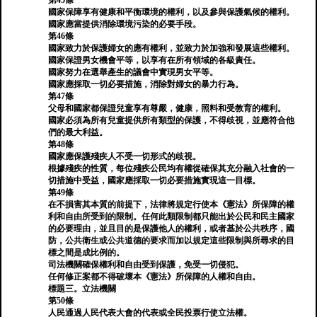
第45條
國家保障享有健康和平衡環境的權利，以及參與保護氣候的權利。
國家應當提供消除環境污染的必要手段。
第46條
國家致力於保護婦女的應有權利，並致力於加強和發展這些權利。
國家保證男女機會平等，以享有在所有領域的各級責任。
國家努力在選舉產生的議會中實現男女平等。
國家應採取一切必要措施，消除對婦女的暴力行為。
第47條
父母和國家都保證兒童享有尊嚴，健康，照料和受教育的權利。
國家必須為所有兒童提供所有類型的保護，不得歧視，並應符合他
們的最大利益。
第48條
國家應保護殘疾人不受一切形式的歧視。
根據殘疾的性質，每位殘疾公民均有權從確保其充分融入社會的一
切措施中受益，國家應採取一切必要措施實現這一目標。
第49條
在不損害其本質的前提下，法律將規定行使本《憲法》所保障的權
利和自由所受到的限制。任何此類限制都只能出於公民和民主國家
的必要理由，並且目的是保護他人的權利，或者基於公共秩序，國
防，公共衛生或公共道德的要求而加以規定這些限制與所尋求的目
標之間是成比例的。
司法機關確保權利和自由受到保護，免受一切侵犯。
任何修正案都不得破壞本《憲法》所保障的人權和自由。
標題三。立法機關
第50條
人民通過人民代表大會的代表或全民投票行使立法權。