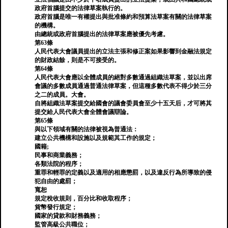
政府首腦提交的法律草案執行的。
政府首腦是唯一有權提出與批准條約和預算法草案有關的法律草案
的機構。
由總統或政府首腦提出的法律草案應被優先考慮。
第63條
人民代表大會議員提出的立法主張和修正案如果影響到金融法規定
的財政結餘，則是不可接受的。
第64條
人民代表大會應以全體成員的絕對多數通過組織法草案，並以出席
會議的多數成員通過普通法律草案，但這種多數代表不得少於三分
之二的成員。大會。
自將組織法草案提交給國會的議會委員會至少十五天后，才可將其
提交給人民代表大會全體會議辯論。
第65條
與以下領域有關的法律被視為普通法：
建立公共機構和設施以及規範其工作的規定；
國籍;
民事和商業義務；
各類法院的程序；
重罪和輕罪的定義以及適用的相應懲罰，以及違反行為所導致的侵
犯自由的處罰；
寬恕
規定稅收規則，百分比和收取程序；
貨幣發行規定；
國家的貸款和財務義務；
監管高級公共職位；