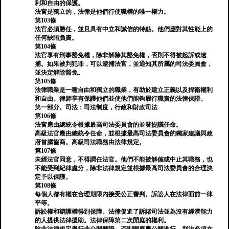
利和自由的保護。
法官是獨立的，法律是他們行使職權的唯一權力。
第103條
法官必須勝任，並且具有中立和誠信的特點。他們應對其性能上的
任何缺陷負責。
第104條
法官享有刑事豁免權，除非解除其豁免權，否則不得被起訴或逮
捕。如果被判犯罪，可以逮捕法官，並通知其所屬的司法委員會，
並決定解除豁免。
第105條
法律職業是一種自由和獨立的職業，有助於建立正義以及捍衛權利
和自由。律師享有保護他們並使他們能夠履行職責的法律保證。
第一部分。司法：司法制度，行政和財政司法
第106條
法官應由總統令根據最高司法委員會的並發提議任命。
高級法官應由總統令任命，並根據最高司法委員會的獨家建議與政
府首腦協商。高級司法職務由法律規定。
第107條
未經法官同意，不得調任法官。他們不能被解僱或中止其職務，也
不能受到紀律處分，除非法律規定並根據最高司法委員會的合理決
定予以保護。
第108條
每個人都有權在合理期限內接受公正審判。訴訟人在法律面前一律
平等。
訴訟權和辯護權得到保障。法律促進了訴諸司法並為沒有經濟能力
的人提供法律援助。法律保障第二次開庭的權利。