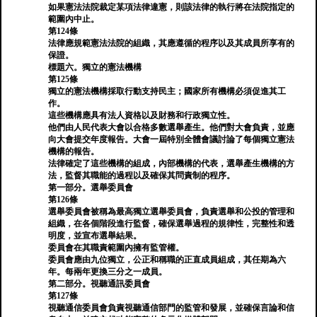
如果憲法法院裁定某項法律違憲，則該法律的執行將在法院指定的
範圍內中止。
第124條
法律應規範憲法法院的組織，其應遵循的程序以及其成員所享有的
保證。
標題六。獨立的憲法機構
第125條
獨立的憲法機構採取行動支持民主；國家所有機構必須促進其工
作。
這些機構應具有法人資格以及財務和行政獨立性。
他們由人民代表大會以合格多數選舉產生。他們對大會負責，並應
向大會提交年度報告。大會一屆特別全體會議討論了每個獨立憲法
機構的報告。
法律確定了這些機構的組成，內部機構的代表，選舉產生機構的方
法，監督其職能的過程以及確保其問責制的程序。
第一部分。選舉委員會
第126條
選舉委員會被稱為最高獨立選舉委員會，負責選舉和公投的管理和
組織，在各個階段進行監督，確保選舉過程的規律性，完整性和透
明度，並宣布選舉結果。
委員會在其職責範圍內擁有監管權。
委員會應由九位獨立，公正和稱職的正直成員組成，其任期為六
年。每兩年更換三分之一成員。
第二部分。視聽通訊委員會
第127條
視聽通信委員會負責視聽通信部門的監管和發展，並確保言論和信