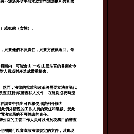
們將不通過外交手段求助於司法法庭和共和國
性）或奴隸（女性）。
方，只要他們不負責任，只要方便就返回。哥
範圍內，可能會由[一名]主管法官的書面命令
防止對人員或財產造成嚴重損害。
犯。然而，法律的批准和改革將需要立法會議代
搜查[註冊]或審查私人文件，在絕對必要時澄
並在調查中指出可授權使用該例外權力
定非法適用此例外情況的工作人員的責任和製裁。受此
是司法當局的不可轉讓的責任。
長辦公室的主管工作人員可以出於稅務目的審查
其他機關可以審查該法律規定的文件，以實現