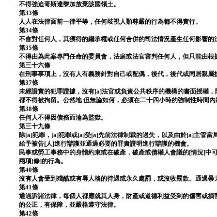
不得強迫哥斯達黎加放棄該國領土。
第33條
人人在法律面前一律平等，任何歧視人類尊嚴的行為都不得實行。
第34條
不會對任何人，其獲得的繼承權或任何合併的司法情況產生任何影響的
第35條
不得由為此案專門任命的委員會，法庭或法官審判任何人，但只能由根
第三十六條
在刑事事項上，沒有人有義務針對自己或配偶，後代，後代或同居親屬
第37條
未經證實的犯罪證據，沒有[a]法官或負責公共秩序的機構的書面授權，除非
都不得被拘留。公然地 但無論如何，必須在二十四小時的強制性時間
第38條
任何人不得因債務而淪為監獄。
第三十九條
除[a]犯罪，[a]犯罪或[a]受[a]先前法律制裁的過失，以及由於[a]主
給予被告[人]進行辯護並通過必要的罪責證明進行辯護的機會。
民事或勞工事務中的身體約束或在破產，破產或債權人會議的[情況]中可
兩項[條]的行為。
第40條
沒有人會受到殘酷或有辱人格的待遇或永久處罰，或沒收罰款。通過暴
第41條
通過訴諸法律，每個人都應就其人身，財產或道德利益受到的傷害或損
的公正，有保障，並嚴格遵守法律。
第42條