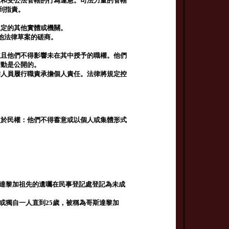
範和受公法管轄的行為違憲。司法力量的管轄
到指責。
規定的其他實體或機關。
他法律草案的磋商。
並且他們不得影響未在其中授予的職權。他們
行動是公開的。
作人員履行職責承擔個人責任。法律將規定控
從於民權：他們不得蓄意或以個人或集體形式
斯達黎加祖先的遺囑在民事登記處登記為未成
或獨自一人直到25歲，被稱為哥斯達黎加