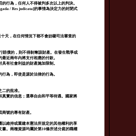
罰的行為，任何人不得被判多次以上的判決。
da / Res judicata]的事情為決定力的封閉式
延長十天，在任何情況下都不會妨礙司法審查的
進行賠償的，則不得剝奪該財產。在發生戰爭或
的最近兩年內將支付相應的付款。
對具有社會利益的財產施加限制。
的行為，即使是源於法律的行為。
之二的批准。
和真實的信息；選舉自由和平等待遇。國家將
或商號的專有財產。
護以維持或重建本憲法所規定的其他權利的享
書。兩種資源均屬於第10條所述分庭的職權