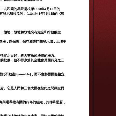
共和國的界限是根據1858年4月15日的
有關尼加拉瓜的，以及1941年5月1日的《埃
海，領地，領地和領地擁有完全和排他的主
管轄權，以保護，保存和專門開發水域，土壤中
其指定之日起，將具有高於法律的權力。
會的批准，但不得少於其全體會員國四分之三
不動產[inmueble]，而不會影響國際協定
政府。它是人民和三個大國在彼此之間獨立而
負責與選舉權有關的行為的組織，指導和監督，