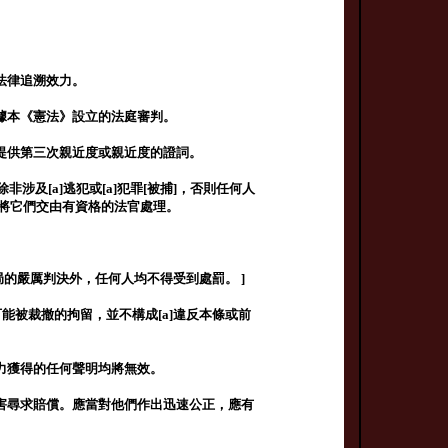
法律追溯效力。
據本《憲法》設立的法庭審判。
提供第三次親近度或親近度的證詞。
涉及[a]逃犯或[a]犯罪[被捕]，否則任何人
內將它們交由有資格的法官處理。
管當局的嚴厲判決外，任何人均不得受到處罰。 ]
能被裁撤的拘留，並不構成[a]違反本條或前
力獲得的任何聲明均將無效。
害尋求賠償。應當對他們作出迅速公正，應有