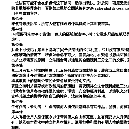
一位法官可能不會在多個情況下就同一點做出裁決。對於同一項應受懲
除非重新審理進行，否則禁止重新公開以被判定為[autoridad de cosa juzga
刑事理由和審判。
第43條
即使有未決訴訟，所有人也有權通過仲裁員終止其世襲差異。
第44條
[A]需要司法命令才能使[一個人的隔離超過48小時；它最多只能連續
進行。
第45條
財產不可侵犯；如果不是為了[a]合法證明的公共利益，並且沒有依法
內部動蕩的情況下，賠償並非必不可少。儘管如此，在緊急狀態結束後
出於公眾需要的原因，立法議會可以通過其全體議員三分之二的投票，
第46條
禁止具有私人特徵的壟斷，以及任何威脅或限製商業，農業或工業自由
國家為防止任何壟斷行為或趨勢而採取的行動符合公眾利益。
構成事實上的壟斷企業的企業必須接受特別立法。
要建立有利於國家或市政當局的新壟斷，需要獲得立法會議員總數三分
消費者和使用者有權保護其健康，環境，安全和經濟利益，以獲取充分
支持其組成的機構捍衛自己的權利。法律將規範這些事項。
第47條
任何作者，發明者，生產者或商人將依法臨時享有其作品，發明，商標
第48條
人人有權使用人身保護令以保障其個人自由和完整，並有權要求人身保
有，以及在本憲法中確立的基本權利。適用於共和國的有關人權的國際文
範圍。