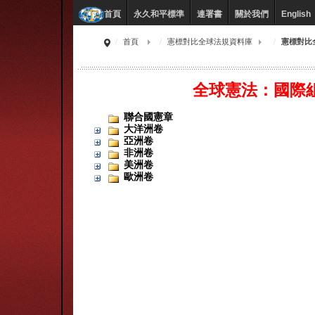
永久和平標準
連署書
關於我們
English
首頁
首頁
憲標對比全球法規資料庫
憲標對比
全球憲法：國際
聯合國憲章
大洋洲卷
亞洲卷
非洲卷
美洲卷
歐洲卷