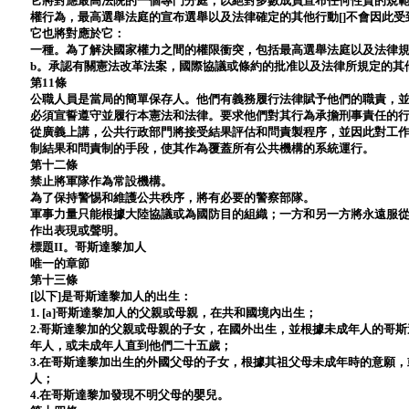
它將對應最高法院的一個專門分庭，以絕對多數成員宣布任何性質的規
權行為，最高選舉法庭的宣布選舉以及法律確定的其他行動[]不會因此受
它也將對應於它：
一種。為了解決國家權力之間的權限衝突，包括最高選舉法庭以及法律
b。承認有關憲法改革法案，國際協議或條約的批准以及法律所規定的其
第11條
公職人員是當局的簡單保存人。他們有義務履行法律賦予他們的職責，
必須宣誓遵守並履行本憲法和法律。要求他們對其行為承擔刑事責任的
從廣義上講，公共行政部門將接受結果評估和問責製程序，並因此對工
制結果和問責制的手段，使其作為覆蓋所有公共機構的系統運行。
第十二條
禁止將軍隊作為常設機構。
為了保持警惕和維護公共秩序，將有必要的警察部隊。
軍事力量只能根據大陸協議或為國防目的組織；一方和另一方將永遠服
作出表現或聲明。
標題II。哥斯達黎加人
唯一的章節
第十三條
[以下]是哥斯達黎加人的出生：
1. [a]哥斯達黎加人的父親或母親，在共和國境內出生；
2.哥斯達黎加的父親或母親的子女，在國外出生，並根據未成年人的哥
年人，或未成年人直到他們二十五歲；
3.在哥斯達黎加出生的外國父母的子女，根據其祖父母未成年時的意願，
人；
4.在哥斯達黎加發現不明父母的嬰兒。