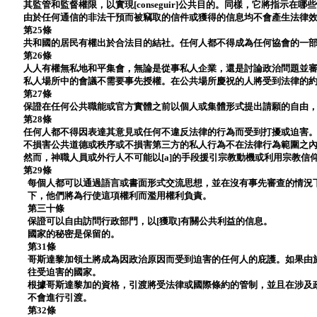
其監管和監督權限，以實現[conseguir]公共目的。同樣，它將指示在
由於任何通信的非法干預而被竊取的信件或獲得的信息均不會產生法律
第25條
共和國的居民有權出於合法目的結社。任何人都不得成為任何協會的一
第26條
人人有權無私地和平集會，無論是從事私人企業，還是討論政治問題並
私人場所中的會議不需要事先授權。在公共場所慶祝的人將受到法律的
第27條
保證在任何公共職能或官方實體之前以個人或集體形式提出請願的自由
第28條
任何人都不得因表達其意見或任何不違反法律的行為而受到打擾或迫害
不損害公共道德或秩序或不損害第三方的私人行為不在法律行為範圍之
然而，神職人員或外行人不可能以[a]的手段援引宗教動機或利用宗教信
第29條
每個人都可以通過語言或書面形式交流思想，並在沒有事先審查的情況
下，他們將為行使這項權利而濫用權利負責。
第三十條
保證可以自由訪問行政部門，以[獲取]有關公共利益的信息。
國家的秘密是保留的。
第31條
哥斯達黎加領土將成為因政治原因而受到迫害的任何人的庇護。如果由於
往受迫害的國家。
根據哥斯達黎加的資格，引渡將受法律或國際條約的管制，並且在涉及政
不會進行引渡。
第32條