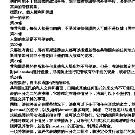
他們可能不干預該國的政治事務，除非國際協議提供外交手段，否則他
當局的管轄範圍。
標題IV。個人權利和保證
唯一的章節
第20條
在共和國，每個人都是自由的；不受其法律保護的人可能不是奴隸（男
第21條
人類的生活是不可侵犯的。
第22條
只要沒有責任，所有哥斯達黎加人都可以搬遷並留在共和國內的任何地
斯達黎加可能並不需要阻止他們進入該國的要求。
第23條
共和國居民的住所和任何其他私人場所均不可侵犯。但是，在法律規定的
對[allanados]進行侵擾，或者防止進行犯罪或有罪不罰的現象，或者
第24條
保證親密，自由和通訊保密的權利。
共和國[]居民的私人文件和書面，口頭或其他任何形式的來文均不可侵
表的三分之二的表決權，它將確定在哪些情況下，法庭可以下令[檢控]，
清提交其了解的事項。
同樣，法律將確定在哪些情況下，法庭可以下令干預任何形式的來文，
[potestad]的犯罪，以及如何[durante]很多時間。同樣，它將規
規範保護的司法決議必須合理，並可以立即執行。它們的應用和控制將
法律將確定以下情況：在這些情況下，財政部[大莊園]和共和國總審計
賬簿及其附件，並監督[fiscalizar]的正確性。利用公共資金。
一項特別法律，須經代表總數的三分之二批准，將決定公共行政部門的