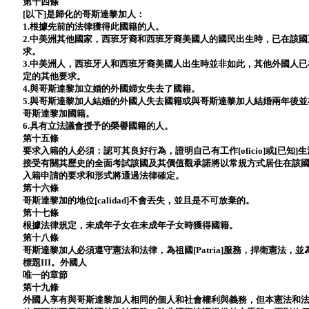
第十四條
[以下]是歸化的哥斯達黎加人：
1.根據先前的法律獲得此國籍的人。
2.中美洲其他國家，西班牙裔和西班牙裔美國人的國民出生時，已在該
求。
3.中美洲人，西班牙人和西班牙裔美國人出生時並非如此，其他外國人
定的其他要求。
4.與哥斯達黎加立婚的外國婦女失去了國籍。
5.與哥斯達黎加人結婚的外國人失去國籍或與哥斯達黎加人結婚兩年後
哥斯達黎加國籍。
6.具有立法議會授予的榮譽國籍的人。
第十五條
要求入籍的人必須：認可其良好行為，證明自己有工作[oficio]或[已
接受有關其歷史的全面考試該國及其價值觀承諾將以常規方式居住在該
入籍申請的要求和形式將通過法律確定。
第十六條
哥斯達黎加的地位[calidad]不會丟失，並且是不可放棄的。
第十七條
根據法律規定，未成年子女在未成年子女時獲得國籍。
第十八條
哥斯達黎加人必須遵守​​憲法和法律，為祖國[Patria]服務，捍衛憲法
標題III。外國人
唯一的章節
第十九條
外國人享有與哥斯達黎加人相同的個人和社會權利與義務，但本憲法和