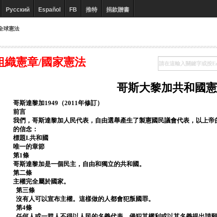
Русский
Español
FB
推特
捐款贈書
全球憲法
組織憲章/國家憲法
哥斯大黎加共和國憲
哥斯達黎加1949（2011年修訂）
前言
我們，哥斯達黎加人民代表，自由選舉產生了製憲國民議會代表，以上帝
的信念：
標題I.共和國
唯一的章節
第1條
哥斯達黎加是一個民主，自由和獨立的共和國。
第二條
主權完全屬於國家。
第三條
沒有人可以宣布主權。這樣做的人都會犯叛國罪。
第4條
任何人或一群人不得以人民的名義代表，侵犯其權利或以其名義提出請