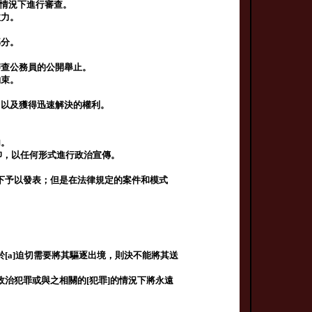
哪些情況下進行審查。
效力。
部分。
審查公務員的公開舉止。
約束。
，以及獲得迅速解決的權利。
。
內。
仰，以任何形式進行政治宣傳。
下予以發表；但是在法律規定的案件和模式
[a]迫切需要將其驅逐出境，則決不能將其送
治犯罪或與之相關的[犯罪]的情況下將永遠