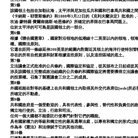
第5條
該國領土包括在加勒比海，太平洋與尼加拉瓜共和國和巴拿馬共和國之間。
《卡納斯－耶雷斯條約》和1888年3月22日的《克利夫蘭決定》批准的，
坎迪·蒙特羅·費爾南德斯·哈恩條約》所確定的界限在巴拿馬問題上。
位於太平洋的可可島是該國領土的一部分。
第6條
根據《聯合國憲章》，國家對沿領地的低潮線十二英里以內的領地，領
權。國際法原則。
它還在距同一條線延伸200英里的範圍內對鄰近其領土的海洋行使特別
存在的所有自然資源和財富根據這些原則，以及這些區域的底土。
第7條
立法議會正式批准的公共條約，國際協定和協定，從其頒布之日起或從
涉及該國領土完整或政治組織的公共條約和國際協定將需要獲得立法議
的投票權。召集了製憲議會三分之二的成員。
第8條
外國祇能在對等的基礎上在共和國領土內取得其外交代表席位[sede]所必需的
所確定的不動產。
第9條
共和國政府是一個受歡迎的，具有代表性，參與性，替代性和負責任的
獨立地行使的。立法，行政和司法。
任何一個大國都不能委託行使專門針對它們的職能。
具有國家權力的等級和獨立性的最高選舉法庭，以專有和獨立的形式[]
作為本《憲法》和法律賦予它的其他功能。
第10條