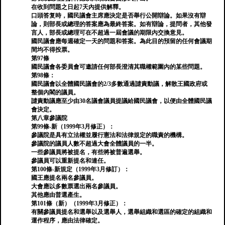
在收到問題之日起7天內提供解釋。
口頭答复時，國民議會主席應決定是否舉行公開辯論。如果沒有辯
論，則部長或總理的答案應為最終答案。如有辯論，提問者，其他發
言人，部長或總理可在不超過一屆會議的期限內交換意見。
國民議會應每週確定一天的問題和答案。為此目的預留的任何會議期
間均不得投票。
第97條
國民議會各委員會可邀請任何部長澄清其職權範圍內的某些問題。
第98條：
國民議會以全體國民議會的2/3多數通過譴責動議，解散王國政府或
整個內閣的議員。
譴責動議應至少由30名議會議員提議給國民議會，以便由全體國民議
會決定。
第八章參議院
第99條-新（1999年3月修正）：
參議院是具有立法權並履行憲法和法律規定的職責的機構。
參議院的議員人數不超過大會全體議員的一半。
一些參議員將被提名，有些將被普遍選舉。
參議員可以重新提名和連任。
第100條-新規定（1999年3月修訂）：
國王應提名兩名參議員。
大會應以多數票選出兩名參議員。
其他應由普選產生。
第101條（新）（1999年3月修正）：
有關參議員提名和選舉以及選舉人，選舉組織和選區的確定的組織和
運作程序，應由法律確定。