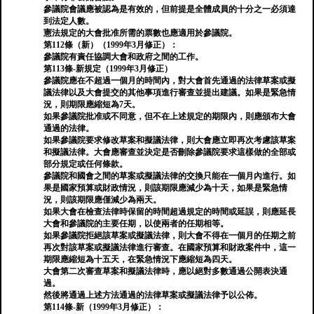
參議院會議應被認為是有效的，但前提是全體成員的十分之一必須達
到法定人數。
憲法規定的大會批准所需的票數也應適用於參議院。
第112條（新）（1999年3月修正）：
參議院有責任協調大會和政府之間的工作。
第113條-新規定（1999年3月修正）
參議院應在不超過一個月的時間內，對大會首先通過的法律草案或擬
議法律以及大會提交的其他事項進行審查並提出建議。如果是緊急情
況，則期限應縮短為7天。
如果參議院批准或不同意，但不在上述規定的期限內，則應頒布大會
通過的法律。
如果參議院要求修改草案和擬議法律，則大會應立即再次考慮該草案
和擬議法律。大會應審查並決定是否刪除參議院要求這樣做的全部或
部分規定或任何條款。
參議院和國會之間的草案或擬議法律的交換只能在一個月內進行。如
果是國家預算或財政情況，則該期限應減少為十天，如果是緊急情
況，則該期限應僅減少為兩天。
如果大會在檢查法律時保留的時間超過規定的時間或延誤，則應延長
大會和參議院的主要任期，以使兩者的任期相等。
如果參議院拒絕該草案或擬議法律，則大會不得在一個月的任期之前
再次對該草案或擬議法律進行審查。在國家預算和財政案件中，這一
期限應縮短為十五天，在緊急情況下應縮短為四天。
大會第二次審查草案和擬議法律時，應以絕對多數通過公開表決通
過。
然後將通過上述方法通過的法律草案或擬議法律予以公佈。
第114條-新（1999年3月修正）：