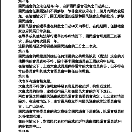
第78條
國民議會的立法任期為5年，自新國民議會召集之日起終止。
國民議會任期屆滿前不得解散，除非皇家政府在十二個月內兩次被罷
免。在這種情況下，國王應總理的提議和國民議會主席的批准，解散
國民議會。
新國民議會的選舉應在解散之日起60天內舉行。在此期間，僅授權皇
家政府開展日常業務。
在戰爭或其他無法舉行選舉的特殊情況下，國民議會可應國王的要
求，將任期每次延長一年。
這樣的延期至少需要整個國民議會的三分之二表決。
第79條
國民議會的職權應與擔任任何活躍的公共職能以及《憲法》規定的其
他機構的會員資格不符，除非要求國會議員在王國政府中任職。
在這種情況下，上述大會成員應保持通常的大會成員身份，但不得在
常任委員會和其他大會委員會中擔任任何職務。
第80條
代表享有議會豁免權。
大會成員不得因行使職務時發表意見而被起訴，拘留或逮捕。
大會成員的指控，逮捕或拘留只能在國民大會的許可下進行。
兩次會議之間由國民議會或國民議會常務委員會決定，但公然的情況
除外。在這種情況下，主管當局應立即向國民議會或常設委員會報
告，以作出決定。
國民議會常務委員會的決定應提交國民議會下屆會議，以議會成員的
2/3多數票批准。
在任何情況下，對國民代表的拘留或起訴均應由國民議會議員以3/4
的多數票中止。
第81條