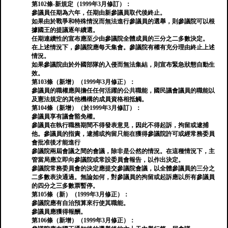
第102條-新規定（1999年3月修訂）：
參議員任期為六年，任期由新參議員取代後終止。
如果由於戰爭和特殊情況而無法進行參議員的選舉，則參議院可以根
據國王的提議逐年續選。
任期連續性的宣布應至少由參議院全體成員的三分之二多數決定。
在上述情況下，參議院應每天集會。參議院有權有充分理由終止上述
情況。
如果參議院由於外國部隊的入侵而無法集結，則宣布緊急狀態自動生
效。
第103條（新增）（1999年3月修正）：
參議員的職權應與擔任任何活躍的公共職能，國民議會議員的職能以
及憲法規定的其他機構的成員資格相抵觸。
第104條（新增）（於1999年3月修訂）：
參議員享有議會豁免權。
參議員在執行職務期間不得發表意見，因此不得起訴，拘留或逮捕
他。參議員的指責，逮捕或拘留只能在獲得參議院許可或經常務委員
會批准後才能進行
參議院兩屆會議之間的會議，除非是公然的情況。在這種情況下，主
管當局應立即向參議院或常設​​委員會報告，以作出決定。
參議院常務委員會的決定應提交參議院會議，以全體參議員的三分之
二多數表決通過。無論如何，對參議員的拘留或起訴應以所有參議員
的四分之三多數票暫停。
第105條（新）（1999年3月修正）：
參議院應有自治預算來行使其職能。
參議員應獲得報酬。
第106條（新增）（1999年3月修正）：