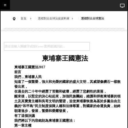
首頁
憲標對比全球法規資料庫
憲標對比全球憲法
柬埔寨王國憲法
柬埔寨王國憲法2017
前言
我們，柬埔寨人民
知道了一個繁榮，強大和光榮的國家的盛大文明，其威望像鑽石一樣散
發出來，
在過去的二十年中經歷了苦難和破壞，經歷了悲劇性的衰落，
醒來後，以堅定的決心站起來，加強民族團結，維護和捍衛柬埔寨的領
土及其寶貴主權和吳哥文明的聲望，並使柬埔寨恢復為基於多黨自由主
義的“和平島”民主制度保障人權和法律尊重，對國家的命運負責，始終
朝著進步，發展，繁榮和榮耀發展，
有了這個決議
我們將以下內容銘刻為柬埔寨王國憲法：
第一章主權