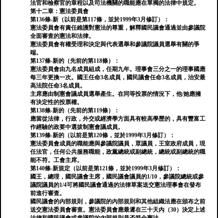
法官和檢察官的章程以及司法機關的職能應在單獨的法律中規定。
第十二章：憲法委員會
第136條-新（以前是第117條，並於1999年3月修訂）：
憲法委員會有責任維護對憲法的尊重，解釋國民議會通過並由參議院
全面審查的憲法和法律。
憲法委員會有權受理和決定與代表選舉和參議院議員選舉有關的爭
端。
第137條-新的（先前的第118條）：
憲法委員會由九名成員組成，任期九年。理事會三分之一的理事國應
每三年更換一次。國王任命3名成員，國民議會任命3名成員，治安最
高法院任命3名成員。
主席應由制憲會議成員選舉產生。在同等投票的情況下，他/她應擁
有決定性的投票權。
第138條-新的（先前的第119條）：
應當從法律，行政，外交或經濟學方面具有較高學歷的，具有豐富工
作經驗的政要中選拔制憲會議成員。
第139條-新的（以前是第120條，並於1999年3月修訂）：
憲法委員會成員的職能應與參議院議員，眾議員，王室政府成員，現
任法官，任何公共服務職能，政黨總統或副總統，總統或副總統的職
能不符。工會主席。
第140條-新規定（以前是第121條，並於1999年3月修訂）：
國王，總理，國民議會主席，國民議會議員的1/10，參議院總統或參
議院議員的1/4可將國民議會通過的法律草案送交憲法理事會在發布
前進行審查。
國民議會的內部規則，參議院的內部規則和其他組織法應在頒布之前
送交憲法委員會審查。憲法委員會應最遲在三十天內（30）決定上述