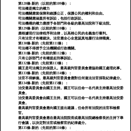
第128條-新的（以前的第109條）：
司法權是獨立的權力
司法機關應當保障和維護公正，保護公民的權利和自由。
司法機關應涵蓋所有訴訟，包括行政訴訟。
司法機構的權力應授予各部門和各級的最高法院和下級法院。
第129條-新的（以前的第110條）：
應根據現行法律程序和法律，以高棉公民的名義進行審判。
只有法官才有權裁決。法官應全心全意認真地履行法律職責。
第130條-新的（先前第111條）：
司法權不得授予立法機關或行政機關。
第131條-新的（先前的第112條）：
只有公訴部門才有權提起刑事訴訟。
第132條-新的（先前第113條）：
國王是司法獨立的保證人。最高裁判官委員會應協助國王處理此事。
第133條-新的（先前的第114條）：
法官不得解僱。最高裁判官委員會應對任何違法法官採取紀律處分。
第134條-新的（先前第115條）：
治安最高委員會由國王主持。國王可以任命一名代表主持最高治安委
員會。
治安最高委員會由國王主持。國王可以任命一名代表主持最高治安委
員會。
最高裁判官委員會應向國王提出建議，任命所有法院的法官和檢察
官。
最高裁判官委員會應在最高法院院長或最高法院總檢察長的主持下舉
行會議，以決定對法官或檢察官的紀律處分。
第135條-新的（先前的第116條）：