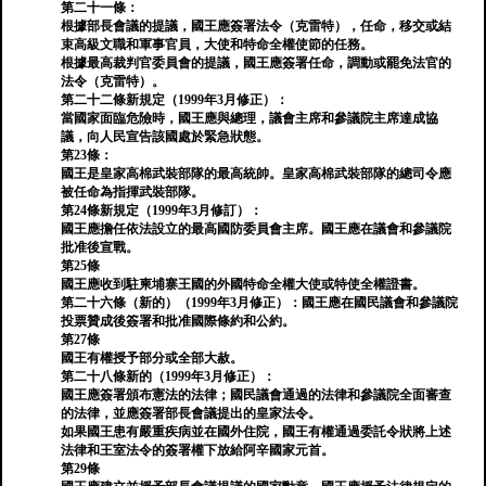
第二十一條：
根據部長會議的提議，國王應簽署法令（克雷特），任命，移交或結
束高級文職和軍事官員，大使和特命全權使節的任務。
根據最高裁判官委員會的提議，國王應簽署任命，調動或罷免法官的
法令（克雷特）。
第二十二條新規定（1999年3月修正）：
當國家面臨危險時，國王應與總理，議會主席和參議院主席達成協
議，向人民宣告該國處於緊急狀態。
第23條：
國王是皇家高棉武裝部隊的最高統帥。皇家高棉武裝部隊的總司令應
被任命為指揮武裝部隊。
第24條新規定（1999年3月修訂）：
國王應擔任依法設立的最高國防委員會主席。國王應在議會和參議院
批准後宣戰。
第25條
國王應收到駐柬埔寨王國的外國特命全權大使或特使全權證書。
第二十六條（新的）（1999年3月修正）：國王應在國民議會和參議院
投票贊成後簽署和批准國際條約和公約。
第27條
國王有權授予部分或全部大赦。
第二十八條新的（1999年3月修正）：
國王應簽署頒布憲法的法律；國民議會通過的法律和參議院全面審查
的法律，並應簽署部長會議提出的皇家法令。
如果國王患有嚴重疾病並在國外住院，國王有權通過委託令狀將上述
法律和王室法令的簽署權下放給阿辛國家元首。
第29條