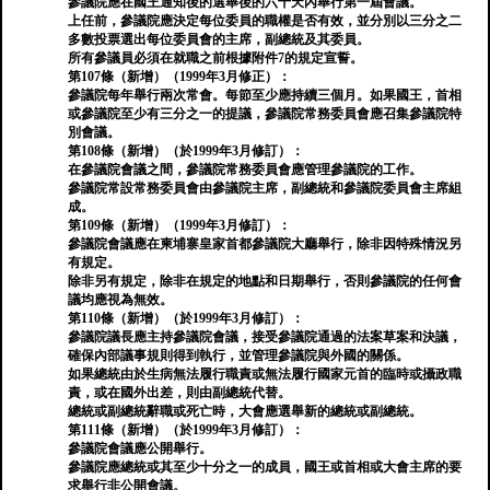
參議院應在國王通知後的選舉後的六十天內舉行第一屆會議。
上任前，參議院應決定每位委員的職權是否有效，並分別以三分之二
多數投票選出每位委員會的主席，副總統及其委員。
所有參議員必須在就職之前根據附件7的規定宣誓。
第107條（新增）（1999年3月修正）：
參議院每年舉行兩次常會。每節至少應持續三個月。如果國王，首相
或參議院至少有三分之一的提議，參議院常務委員會應召集參議院特
別會議。
第108條（新增）（於1999年3月修訂）：
在參議院會議之間，參議院常務委員會應管理參議院的工作。
參議院常設常務委員會由參議院主席，副總統和參議院委員會主席組
成。
第109條（新增）（1999年3月修訂）：
參議院會議應在柬埔寨皇家首都參議院大廳舉行，除非因特殊情況另
有規定。
除非另有規定，除非在規定的地點和日期舉行，否則參議院的任何會
議均應視為無效。
第110條（新增）（於1999年3月修訂）：
參議院議長應主持參議院會議，接受參議院通過的法案草案和決議，
確保內部議事規則得到執行，並管理參議院與外國的關係。
如果總統由於生病無法履行職責或無法履行國家元首的臨時或攝政職
責，或在國外出差，則由副總統代替。
總統或副總統辭職或死亡時，大會應選舉新的總統或副總統。
第111條（新增）（於1999年3月修訂）：
參議院會議應公開舉行。
參議院應總統或其至少十分之一的成員，國王或首相或大會主席的要
求舉行非公開會議。