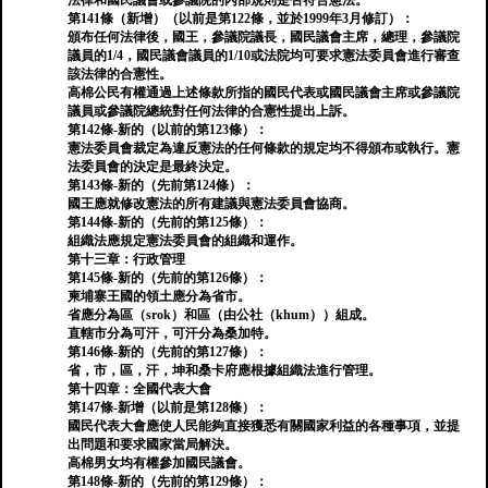
法律和國民議會或參議院的內部規則是否符合憲法。
第141條（新增）（以前是第122條，並於1999年3月修訂）：
頒布任何法律後，國王，參議院議長，國民議會主席，總理，參議院
議員的1/4，國民議會議員的1/10或法院均可要求憲法委員會進行審查
該法律的合憲性。
高棉公民有權通過上述條款所指的國民代表或國民議會主席或參議院
議員或參議院總統對任何法律的合憲性提出上訴。
第142條-新的（以前的第123條）：
憲法委員會裁定為違反憲法的任何條款的規定均不得頒布或執行。憲
法委員會的決定是最終決定。
第143條-新的（先前第124條）：
國王應就修改憲法的所有建議與憲法委員會協商。
第144條-新的（先前的第125條）：
組織法應規定憲法委員會的組織和運作。
第十三章：行政管理
第145條-新的（先前的第126條）：
柬埔寨王國的領土應分為省市。
省應分為區（srok）和區（由公社（khum））組成。
直轄市分為可汗，可汗分為桑加特。
第146條-新的（先前的第127條）：
省，市，區，汗，坤和桑卡府應根據組織法進行管理。
第十四章：全國代表大會
第147條-新增（以前是第128條）：
國民代表大會應使人民能夠直接獲悉有關國家利益的各種事項，並提
出問題和要求國家當局解決。
高棉男女均有權參加國民議會。
第148條-新的（先前的第129條）：