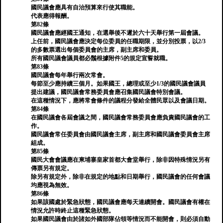
國民議會應具有自治預算來行使其職能。
代表應得報酬。
第82條
國民議會應經國王通知，在選舉後不遲於六十天舉行第一屆會議。
上任前，國民議會應決定每位委員的任職期限，並分別投票，以2/3
的多數票選出每個委員會的主席，副主席和委員。
所有國民議會議員都必鬚根據附件5的規定宣誓就職。
第83條
國民議會每年舉行兩次常會。
每節至少應持續三個月。如果國王，總理或至少1/3的國民議會議員
提出建議，國民議會常務委員會應召集國民議會特別會議。
在這種情況下，應將常會條件的議程分發給全體民眾以及會議日期。
第84條
在國民議會各屆會議之間，國民議會常務委員會應負責國民議會的工
作。
國民議會常任委員會由國民議會主席，副主席和國民議會委員會主席
組成。
第85條
國民大會會議應在柬埔寨皇家首都大會堂舉行，除非因特殊情況另有
傳票另有規定。
除另有規定外，除非在規定的地點和日期舉行，國民議會的任何會議
均應視為無效。
第86條
如果該國處於緊急狀態，國民議會應每天連續開會。國民議會有權在
情況允許時終止這種緊急狀態。
如果國民議會由於諸如外國部隊佔領等情況而不能開會，則必須自動