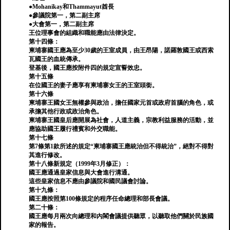
●Mohanikay和Thammayut酋長
●參議院第一，第二副主席
●大會第一，第二副主席
王位理事會的組織和職能應由法律決定。
第十四條：
柬埔寨國王應為至少30歲的王室成員，由王昂陽，諾羅敦國王或西索
瓦國王的血統傳承。
登基後，國王應按附件四的規定宣誓效忠。
第十五條
在位國王的妻子應享有柬埔寨女王的王室頭銜。
第十六條
柬埔寨王國女王無權參與政治，擔任國家元首或政府首腦的角色，或
承擔其他行政或政治角色。
柬埔寨王國皇后應開展為社會，人道主義，宗教利益服務的活動，並
應協助國王履行禮賓和外交職能。
第十七條
第7條第1款所述的規定“柬埔寨國王應統治但不得統治”，絕對不得對
其進行修改。
第十八條新規定（1999年3月修正）：
國王應通過皇家信息與大會進行溝通。
這些皇家信息不應由參議院和國民議會討論。
第十九條：
國王應按照第100條規定的程序任命總理和部長會議。
第二十條：
國王應每月兩次向總理和內閣會議提供聽眾，以聽取他們關於民族國
家的報告。