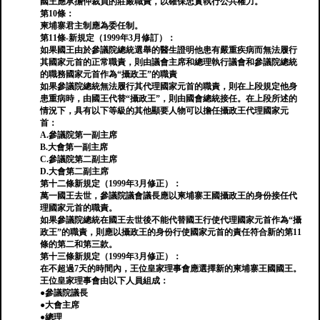
國王應承擔仲裁員的莊嚴職責，以確保忠實執行公共權力。
第10條：
柬埔寨君主制應為委任制。
第11條-新規定（1999年3月修訂）：
如果國王由於參議院總統選舉的醫生證明他患有嚴重疾病而無法履行
其國家元首的正常職責，則由議會主席和總理執行議會和參議院總統
的職務國家元首作為“攝政王”的職責
如果參議院總統無法履行其代理國家元首的職責，則在上段規定他身
患重病時，由國王代替“攝政王”，則由國會總統接任。在上段所述的
情況下，具有以下等級的其他顯要人物可以擔任攝政王代理國家元
首：
A.參議院第一副主席
B.大會第一副主席
C.參議院第二副主席
D.大會第二副主席
第十二條新規定（1999年3月修正）：
萬一國王去世，參議院議會議長應以柬埔寨王國攝政王的身份接任代
理國家元首的職責。
如果參議院總統在國王去世後不能代替國王行使代理國家元首作為“攝
政王”的職責，則應以攝政王的身份行使國家元首的責任符合新的第11
條的第二和第三款。
第十三條新規定（1999年3月修正）：
在不超過7天的時間內，王位皇家理事會應選擇新的柬埔寨王國國王。
王位皇家理事會由以下人員組成：
●參議院議長
●大會主席
●總理