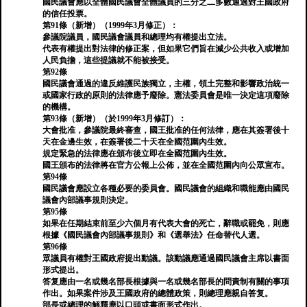
國民議會應以全體國民議會全體議員的三分之二多數通過對王國政府
的信任投票。
第91條（新增）（1999年3月修正）：
參議院議員，國民議會議員和總理均有權提出立法。
代表有權提出對法律的修正案，但如果它們旨在減少公共收入或增加
人民負擔，這些提議就不能被接受。
第92條
國民議會通過的違反維護民族獨立，主權，領土完整和影響政治統一
或國家行政的原則的法律應予廢除。憲法委員會是唯一決定這項廢除
的機構。
第93條（新增）（於1999年3月修訂）：
大會批准，參議院最終審查，國王批准的任何法律，應在其簽署後十
天在金邊生效，在簽署後二十天在全國范圍內生效。
規定緊急的法律應在頒布後立即在全國范圍內生效。
國王頒布的法律將在官方公報上公佈，並在全國范圍內向公眾宣布。
第94條
國民議會應設立各種必要的委員會。國民議會的組織和職能應由國民
議會內部議事規則決定。
第95條
如果在任期結束前至少六個月有代表大會的死亡，辭職或罷免，則應
根據《國民議會內部議事規則》和《選舉法》任命替代人選。
第96條
眾議員有權對王國政府提出動議。該動議應通過國民議會主席以書面
形式提出。
答复應由一名或幾名部長根據與一名或幾名部長的問責制有關的事項
作出。如果案件涉及王國政府的總體政策，則總理應親自答复。
部長或總理的解釋應以口頭或書面形式作出。