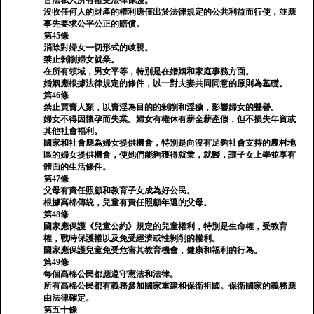
合法私人所有權受法律保護。
沒收任何人的財產的權利應僅出於法律規定的公共利益而行使，並應
事先要求公平公正的賠償。
第45條
消除對婦女一切形式的歧視。
禁止剝削婦女就業。
在所有領域，男女平等，特別是在婚姻和家庭事務方面。
婚姻應根據法律規定的條件，以一對夫妻共同同意的原則為基礎。
第46條
禁止買賣人類，以賣淫為目的的剝削和淫穢，影響婦女的聲譽。
婦女不得因懷孕而失業。婦女有權休有薪全薪產假，但不損失年資或
其他社會福利。
國家和社會應為婦女提供機會，特別是向沒有足夠社會支持的農村地
區的婦女提供機會，使她們能夠獲得就業，就醫，讓子女上學並享有
體面的生活條件。
第47條
父母有責任照顧和教育子女成為好公民。
根據高棉傳統，兒童有責任照顧年邁的父母。
第48條
國家應保護《兒童公約》規定的兒童權利，特別是生命權，受教育
權，戰時保護權以及免受經濟或性剝削的權利。
國家應保護兒童免受危害其教育機會，健康和福利的行為。
第49條
每個高棉公民都應遵守憲法和法律。
所有高棉公民都有義務參加國家重建和保衛祖國。保衛國家的義務應
由法律確定。
第五十條