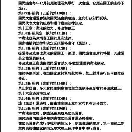
國民議會每年12月初應總理召集舉行一次會議。它應在國王的主持下
進行。
第149條-新的（以前的第130條）：
國民大會通過參議院國民議會的建議，並向行政部門反映。
國民代表大會的組織和運作應由法律決定。
第十五章：憲法的效力，修改和修正
第150條-新規定（以前第131條）：
本憲法應為柬埔寨王國的最高法律。
國家機構的法律和決定必須嚴格遵守《憲法》。
第151條-新的（先前的第132條）：
提議修改或修改憲法的是國王，總理，國民議會主席的特權，其建議
是全體議員的1/4。
修改或修正案應由國民議會以2/3多數票通過的憲法制定。
第152條-新的（以前的第133條）：
如第86條所述，在該國家處於緊急狀態時，禁止對其進行任何修改或
修正。
第153條-新的（先前的第134條）：
禁止對自由，多元化民主制度和君主立憲制產生影響的修改或修正。
第十六章過渡性規定
第154條-新的（先前的第135條）：
該《憲法》通過後，由柬埔寨國王立即宣布具有充分效力。
第155條-新的（先前的第136條）：
本憲法生效後，制憲議會應成為國民議會。
國民議會內部議事規則應在國民議會通過後生效。
在國民議會尚未行使職能的情況下，制憲會議的主席，第一和第二副
主席應根據國家的情況要求在王位理事會中履行職責。