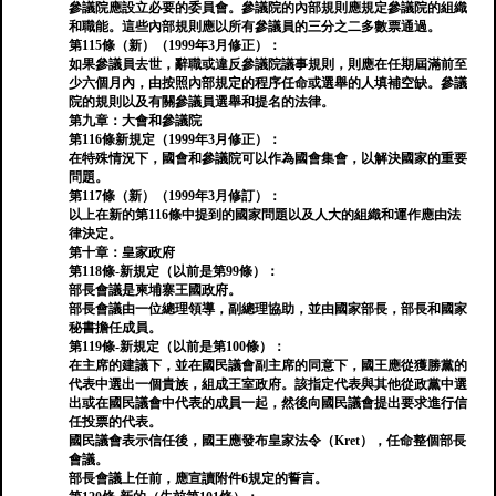
參議院應設立必要的委員會。參議院的內部規則應規定參議院的組織
和職能。這些內部規則應以所有參議員的三分之二多數票通過。
第115條（新）（1999年3月修正）：
如果參議員去世，辭職或違反參議院議事規則，則應在任期屆滿前至
少六個月內，由按照內部規定的程序任命或選舉的人填補空缺。參議
院的規則以及有關參議員選舉和提名的法律。
第九章：大會和參議院
第116條新規定（1999年3月修正）：
在特殊情況下，國會和參議院可以作為國會集會，以解決國家的重要
問題。
第117條（新）（1999年3月修訂）：
以上在新的第116條中提到的國家問題以及人大的組織和運作應由法
律決定。
第十章：皇家政府
第118條-新規定（以前是第99條）：
部長會議是柬埔寨王國政府。
部長會議由一位總理領導，副總理協助，並由國家部長，部長和國家
秘書擔任成員。
第119條-新規定（以前是第100條）：
在主席的建議下，並在國民議會副主席的同意下，國王應從獲勝黨的
代表中選出一個貴族，組成王室政府。該指定代表與其他從政黨中選
出或在國民議會中代表的成員一起，然後向國民議會提出要求進行信
任投票的代表。
國民議會表示信任後，國王應發布皇家法令（Kret），任命整個部長
會議。
部長會議上任前，應宣讀附件6規定的誓言。