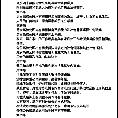
至少四十歲的男女公民均有權當選參議員。
限制投票權和競選人的權利的規定應由法律確定。
第35條
男女高棉公民均有權積極參與該國的政治，經濟，社會和文化生活。
人民的任何建議，應由國家給予充分考慮。
第36條
男女高棉公民均有權根據自己的能力和社會需要選擇任何職業。
男女高棉公民均應獲得同工同酬。
家庭主婦在家中的工作應具有與在家庭外工作時所獲得的價值相同的
價值。
每位高棉公民均有權獲得法律規定的社會保障和其他社會福利。
男女高棉公民均有權組建工會並成為工會會員。
工會的組織和行為由法律決定。
第37條
罷工和非暴力示威的權利應在法律框架內實施。
第38條
法律保證不得對任何個人進行身體虐待。
法律應保護公民的生命，榮譽和尊嚴。
除非依法進行，否則不得起訴，逮捕或拘留任何人。
禁止脅迫，身體虐待或對被拘留者或囚犯施加其他懲罰的任何其他虐
待。犯有，參與或共謀的行為，依法予以處罰。
肉體或精神上的供認不得作為有罪證據。
如有疑問，應以有利於被告的方式解決。
在法院最終對該案作出判決之前，應將被告視為無罪。
每個公民都應通過司法手段享有辯護權。
第39條