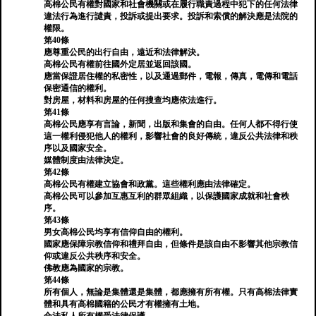
高棉公民有權對國家和社會機關或在履行職責過程中犯下的任何法律
違法行為進行譴責，投訴或提出要求。投訴和索償的解決應是法院的
權限。
第40條
應尊重公民的出行自由，遠近和法律解決。
高棉公民有權前往國外定居並返回該國。
應當保證居住權的私密性，以及通過郵件，電報，傳真，電傳和電話
保密通信的權利。
對房屋，材料和房屋的任何搜查均應依法進行。
第41條
高棉公民應享有言論，新聞，出版和集會的自由。任何人都不得行使
這一權利侵犯他人的權利，影響社會的良好傳統，違反公共法律和秩
序以及國家安全。
媒體制度由法律決定。
第42條
高棉公民有權建立協會和政黨。這些權利應由法律確定。
高棉公民可以參加互惠互利的群眾組織，以保護國家成就和社會秩
序。
第43條
男女高棉公民均享有信仰自由的權利。
國家應保障宗教信仰和禮拜自由，但條件是該自由不影響其他宗教信
仰或違反公共秩序和安全。
佛教應為國家的宗教。
第44條
所有個人，無論是集體還是集體，都應擁有所有權。只有高棉法律實
體和具有高棉國籍的公民才有權擁有土地。