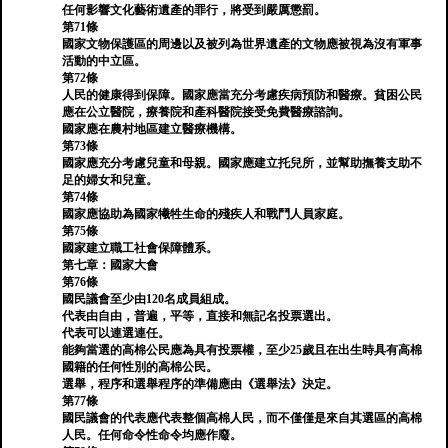
任何影響文化藝術遺產的罪行，將受到嚴厲懲罰。
第71條
國家文物保護區的周邊以及被列為世界遺產的文物應被視為沒有軍事
活動的中立區。
第72條
人民的健康得到保障。國家應當充分考慮疾病預防和醫療。貧困公民
應在公立醫院，療養院和產科醫院接受免費醫療諮詢。
國家應在農村地區建立醫療機構。
第73條
國家應充分考慮兒童和母親。國家應建立托兒所，並幫助撫養支助不
足的婦女和兒童。
第74條
國家應協助為國家犧牲生命的殘疾人和戰鬥人員家庭。
第75條
國家建立職工社會保障體系。
第七章：國家大會
第76條
國民議會至少由120名成員組成。
代表由自由，普遍，平等，直接和無記名投票選出。
代表可以連選連任。
能夠當選的高棉公民應為具有投票權，至少25歲且在出生時具有高棉
國籍的任何性別的高棉公民。
選舉，程序和選舉程序的準備應由《選舉法》決定。
第77條
國民議會的代表應代表整個高棉人民，而不僅僅是來自其選區的高棉
人民。任何命令性命令均應作廢。