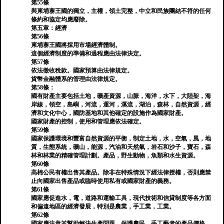
第55條
與柬埔寨王國的獨立，主權，領土完整，中立和民族團結不符的任何
條約和協定均應廢除。
第五章：經濟
第56條
柬埔寨王國將採用市場經濟體制。
這個經濟制度的準備和過程應由法律決定。
第57條
依法徵收稅款。國家預算由法律規定。
貨幣金融體系的管理由法律規定。
第58條：
國有財產主要包括土地，礦產資源，山脈，海洋，水下，大陸架，海
岸線，領空，島嶼，河流，運河，溪流，湖泊，森林，自然資源，經
濟和文化中心，國防基地和其他確定的設施作為國家財產。
國家財產的控制，使用和管理應依法確定。
第59條
國家保護環境和豐富自然資源的平衡，制定土地，水，空氣，風，地
質，生態系統，礦山，能源，汽油和天然氣，岩石和沙子，寶石，森
林和林業的精確管理計劃。產品，野生動物，魚類和水生資源。
第60條
高棉公民有權出售其產品。除非在特殊情況下經法律授權，否則應禁
止向國家出售產品或臨時使用私有或國家財產的義務。
第61條
國家應促進水，電，道路和運輸工具，現代技術和信貸制度等各方面
和偏遠地區的經濟發展，特別是農業，手工業，工業。
第62條
國家應注意並幫助解決生產問題，保護農民，手工藝者的產品價格，