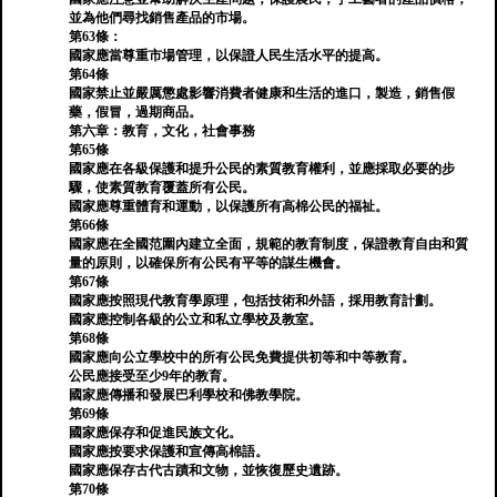
並為他們尋找銷售產品的市場。
第63條：
國家應當尊重市場管理，以保證人民生活水平的提高。
第64條
國家禁止並嚴厲懲處影響消費者健康和生活的進口，製造，銷售假
藥，假冒，過期商品。
第六章：教育，文化，社會事務
第65條
國家應在各級保護和提升公民的素質教育權利，並應採取必要的步
驟，使素質教育覆蓋所有公民。
國家應尊重體育和運動，以保護所有高棉公民的福祉。
第66條
國家應在全國范圍內建立全面，規範的教育制度，保證教育自由和質
量的原則，以確保所有公民有平等的謀生機會。
第67條
國家應按照現代教育學原理，包括技術和外語，採用教育計劃。
國家應控制各級的公立和私立學校及教室。
第68條
國家應向公立學校中的所有公民免費提供初等和中等教育。
公民應接受至少9年的教育。
國家應傳播和發展巴利學校和佛教學院。
第69條
國家應保存和促進民族文化。
國家應按要求保護和宣傳高棉語。
國家應保存古代古蹟和文物，並恢復歷史遺跡。
第70條