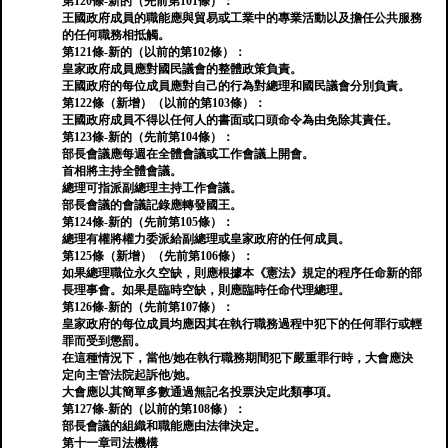
第120條-新的（先前第101條）：
王國政府成員的職能應與貿易或工業中的專業活動以及擔任公共服務
的任何職務相抵觸。
第121條-新的（以前的第102條）：
皇家政府成員應對國民議會的整體政策負責。
王國政府的每位成員應對自己的行為對總理和國民議會分別負責。
第122條（新增）（以前的第103條）：
王國政府成員不得以任何人的書面或口頭命令為由免除其責任。
第123條-新的（先前第104條）：
部長會議應每週在全體會議或工作會議上開會。
首相將主持全體會議。
總理可指派副總理主持工作會議。
部長會議的會議記錄應轉發國王。
第124條-新的（先前第105條）：
總理有權將權力委派給副總理或皇家政府的任何成員。
第125條（新增）（先前第106條）：
如果總理職位永久空缺，則應根據本《憲法》規定的程序任命新的部
長理事會。如果是臨時空缺，則應臨時任命代理總理。
第126條-新的（先前第107條）：
皇家政府的每位成員均應因其在執行職務過程中犯下的任何罪行或輕
罪而受到懲罰。
在這種情況下，當他/她在執行職務期間犯下嚴重罪行時，大會應決
定向主管法院起訴他/她。
大會應以其簡單多數通過無記名投票決定此類事項。
第127條-新的（以前的第108條）：
部長會議的組織和職能應由法律決定。
第十一章司法機構