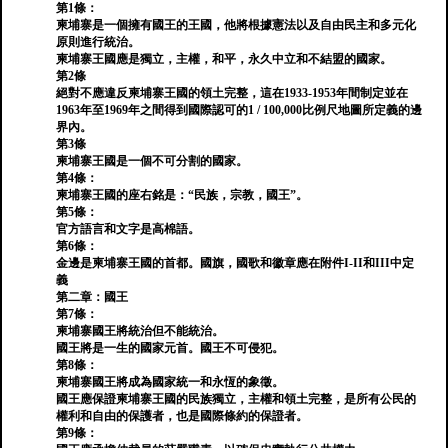
第1條：
柬埔寨是一個擁有國王的王國，他將根據憲法以及自由民主和多元化
原則進行統治。
柬埔寨王國應是獨立，主權，和平，永久中立和不結盟的國家。
第2條
絕對不應違反柬埔寨王國的領土完整，這在1933-1953年間制定並在
1963年至1969年之間得到國際認可的1 / 100,000比例尺地圖所定義的邊
界內。
第3條
柬埔寨王國是一個不可分割的國家。
第4條：
柬埔寨王國的座右銘是：“民族，宗教，國王”。
第5條：
官方語言和文字是高棉語。
第6條：
金邊是柬埔寨王國的首都。國旗，國歌和徽章應在附件I-II和III中定
義
第二章：國王
第7條：
柬埔寨國王將統治但不能統治。
國王將是一生的國家元首。國王不可侵犯。
第8條：
柬埔寨國王將成為國家統一和永恆的象徵。
國王應保證柬埔寨王國的民族獨立，主權和領土完整，是所有公民的
權利和自由的保護者，也是國際條約的保證者。
第9條：