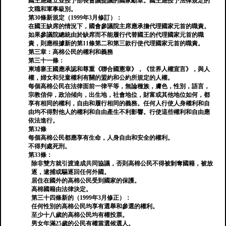
國王應建立並​​授予部長會議提議的國家勳章。國王應授予法律規定的
文職和軍事級別。
第30條新規定（1999年3月修訂）：
在國王缺席的情況下，國會參議院主席應承擔代理國家元首的職責。
如果參議院總統由於缺席而不能履行代替國王的代理國家元首的職
責，則應根據新的第11條第二和第三款行使代理國家元首的職責。
第三章：高棉公民的權利和義務
第三十一條：
柬埔寨王國應承認和尊重《聯合國憲章》，《世界人權宣言》，與人
權，婦女和兒童權利有關的盟約和公約所規定的人權。
每個高棉公民在法律面前一律平等，無論種族，膚色，性別，語言，
宗教信仰，政治傾向，出生地，社會地位，財富或其他地位如何，都
享有相同的權利，自由和履行相同的義務。任何人行使人身權利和自
由均不得對他人的權利和自由產生不利影響。行使這些權利和自由應
依法進行。
第32條
每個高棉公民都應享有生命，人身自由和安全的權利。
不得判處死刑。
第33條：
除非雙方就引渡達成共同協議，否則高棉公民不得被剝奪國籍，被放
逐，逮捕或驅逐回任何外國。
居住在國外的高棉公民受到國家的保護。
高棉國籍由法律決定。
第三十四條新的（1999年3月修正）：
任何性別的高棉公民均享有選舉和參選的權利。
至少十八歲的高棉公民均有權投票。
男女年滿25歲的公民有權當選候選人。