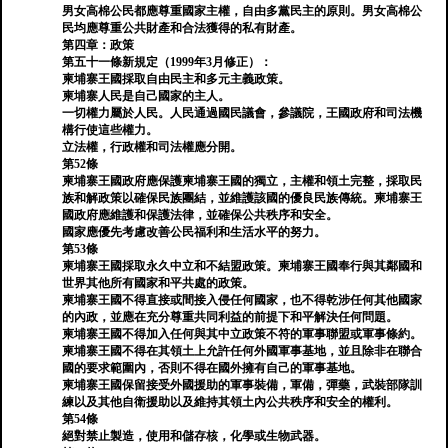
男女高棉公民都應尊重國家主權，自由多黨民主的原則。男女高棉公
民均應尊重公共財產和合法獲得的私有財產。
第四章：政策
第五十一條新規定（1999年3月修正）：
柬埔寨王國採取自由民主和多元主義政策。
柬埔寨人民是自己國家的主人。
一切權力屬於人民。人民通過國民議會，參議院，王國政府和司法機
構行使這些權力。
立法權，行政權和司法權應分開。
第52條
柬埔寨王國政府應保護柬埔寨王國的獨立，主權和領土完整，採取民
族和解政策以確保民族團結，並維護該國的優良民族傳統。柬埔寨王
國政府應維護和保護法律，並確保公共秩序和安全。
國家應優先考慮改善公民福利和生活水平的努力。
第53條
柬埔寨王國採取永久中立和不結盟政策。柬埔寨王國奉行與其鄰國和
世界其他所有國家和平共處的政策。
柬埔寨王國不得直接或間接入侵任何國家，也不得乾涉任何其他國家
的內政，並應在充分尊重共同利益的前提下和平解決任何問題。
柬埔寨王國不得加入任何與其中立政策不符的軍事聯盟或軍事條約。
柬埔寨王國不得在其領土上允許任何外國軍事基地，並且除非在聯合
國的要求範圍內，否則不得在國外擁有自己的軍事基地。
柬埔寨王國保留接受外國援助的軍事裝備，軍備，彈藥，武裝部隊訓
練以及其他自衛援助以及維持其領土內公共秩序和安全的權利。
第54條
絕對禁止製造，使用和儲存核，化學或生物武器。