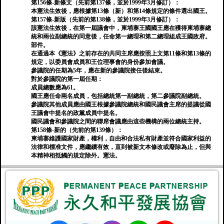
第156條-新條文（先前第137條，並於1999年3月修訂）：
本憲法生效後，應根據第13條（新）和第14條規定的條件選出國王。
第157條-新版（先前的第138條，並於1999年3月修訂）：
該憲法生效後，在第一屆議會中，柬埔寨王國國王應在獲得柬埔寨總
統和兩位副總統的同意後，任命第一總理和第二總理組成王國政府。
部件。
在通過本《憲法》之前存在的共同主席應按照上文第11條和第13條的
規定，以委員會成員和王位理事會的身份參加會議。
參議院的任期為5年，應在新的參議院接任後結束。
對於參議院的第一屆任期：
成員總數應為61。
國王應任命兩名成員，包括總統第一副總統，第二參議院副總統。
參議院其他成員應由國王根據參議院總統和國民議會主席的提議從國
王議會中提名的政黨成員中提名。
國民議會和參議院之間的聯席會議應由這些機構的兩位總統主持。
第158條-新的（先前的第139條）：
柬埔寨維護國家財產，權利，自由和合法私有財產並符合國家利益的
法律和標准文件，應繼續有效，直到被新文本修改或廢除為止，但與
本精神相抵觸的規定除外。憲法。