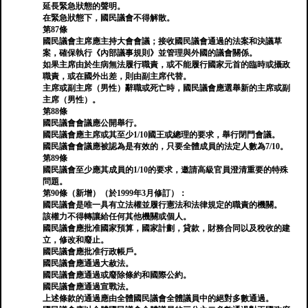
延長緊急狀態的聲明。
在緊急狀態下，國民議會不得解散。
第87條
國民議會主席應主持大會會議；接收國民議會通過的法案和決議草
案，確保執行《內部議事規則》並管理與外國的議會關係。
如果主席由於生病無法履行職責，或不能履行國家元首的臨時或攝政
職責，或在國外出差，則由副主席代替。
主席或副主席（男性）辭職或死亡時，國民議會應選舉新的主席或副
主席（男性）。
第88條
國民議會會議應公開舉行。
國民議會應主席或其至少1/10國王或總理的要求，舉行閉門會議。
國民議會會議應被認為是有效的，只要全體成員的法定人數為7/10。
第89條
國民議會至少應其成員的1/10的要求，邀請高級官員澄清重要的特殊
問題。
第90條（新增）（於1999年3月修訂）：
國民議會是唯一具有立法權並履行憲法和法律規定的職責的機關。
該權力不得轉讓給任何其他機關或個人。
國民議會應批准國家預算，國家計劃，貸款，財務合同以及稅收的建
立，修改和廢止。
國民議會應批准行政帳戶。
國民議會應通過大赦法。
國民議會應通過或廢除條約和國際公約。
國民議會應通過宣戰法。
上述條款的通過應由全體國民議會全體議員中的絕對多數通過。