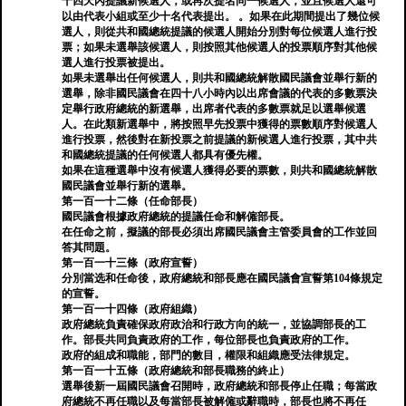
十四天內提議新候選人，或再次提名同一候選人，並且候選人還可
以由代表小組或至少十名代表提出。 。如果在此期間提出了幾位候
選人，則從共和國總統提議的候選人開始分別對每位候選人進行投
票；如果未選舉該候選人，則按照其他候選人的投票順序對其他候
選人進行投票被提出。
如果未選舉出任何候選人，則共和國總統解散國民議會並舉行新的
選舉，除非國民議會在四十八小時內以出席會議的代表的多數票決
定舉行政府總統的新選舉，出席者代表的多數票就足以選舉候選
人。在此類新選舉中，將按照早先投票中獲得的票數順序對候選人
進行投票，然後對在新投票之前提議的新候選人進行投票，其中共
和國總統提議的任何候選人都具有優先權。
如果在這種選舉中沒有候選人獲得必要的票數，則共和國總統解散
國民議會並舉行新的選舉。
第一百一十二條（任命部長）
國民議會根據政府總統的提議任命和解僱部長。
在任命之前，擬議的部長必須出席國民議會主管委員會的工作並回
答其問題。
第一百一十三條（政府宣誓）
分別當选和任命後，政府總統和部長應在國民議會宣誓第104條規定
的宣誓。
第一百一十四條（政府組織）
政府總統負責確保政府政治和行政方向的統一，並協調部長的工
作。部長共同負責政府的工作，每位部長也負責政府的工作。
政府的組成和職能，部門的數目，權限和組織應受法律規定。
第一百一十五條（政府總統和部長職務的終止）
選舉後新一屆國民議會召開時，政府總統和部長停止任職；每當政
府總統不再任職以及每當部長被解僱或辭職時，部長也將不再任