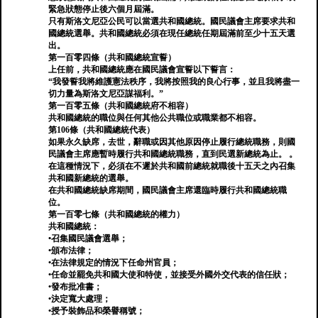
緊急狀態停止後六個月屆滿。
只有斯洛文尼亞公民可以當選共和國總統。國民議會主席要求共和
國總統選舉。共和國總統必須在現任總統任期屆滿前至少十五天選
出。
第一百零四條（共和國總統宣誓）
上任前，共和國總統應在國民議會宣誓以下誓言：
“我發誓我將維護憲法秩序，我將按照我的良心行事，並且我將盡一
切力量為斯洛文尼亞謀福利。”
第一百零五條（共和國總統府不相容）
共和國總統的職位與任何其他公共職位或職業都不相容。
第106條（共和國總統代表）
如果永久缺席，去世，辭職或因其他原因停止履行總統職務，則國
民議會主席應暫時履行共和國總統職務，直到民選新總統為止。 。
在這種情況下，必須在不遲於共和國前總統就職後十五天之內召集
共和國新總統的選舉。
在共和國總統缺席期間，國民議會主席還臨時履行共和國總統職
位。
第一百零七條（共和國總統的權力）
共和國總統：
•召集國民議會選舉；
•頒布法律；
•在法律規定的情況下任命州官員；
•任命並罷免共和國大使和特使，並接受外國外交代表的信任狀；
•發布批准書；
•決定寬大處理；
•授予裝飾品和榮譽稱號；