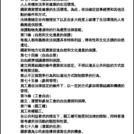
人人有權依法享有健康的生活環境。
國家應當營造健康的生活環境。為此，依法確定從事經濟和其他活
動的條件和方式。
法律應確定在何種情況下以及在多大程度上破壞了生活環境的人有
義務提供賠償。
保護動物免遭虐待的行為應受法律規範。
第73條（自然和文化遺產的保護）
每個人都有義務依法保護具有特殊利益，稀有性和文化古蹟的自然
遺址。
國家和地方社區應當促進自然和文化遺產的保護。
第七十四條（自由企業）
自由經濟倡議應得到保證。
建立商業組織的條件應當依法規定。不得以違反公共利益的方式從
事商業活動。
禁止不正當競爭行為和以違法方式限制競爭的行為。
第七十五條（參與管理）
員工應在法律規定的條件下，以一定的方式參加商業組織和機構的
管理。
第76條（工會自由）
建立，運營和參加工會的自由應得到保障。
第77條（罷工權）
員工有權罷工。
在公共利益要求的情況下，罷工權可能受到法律的限制，同時要適
當考慮所涉活動的類型和性質。
第七十八條（適當的住房）
國家應為公民創造獲得適當住房的機會。