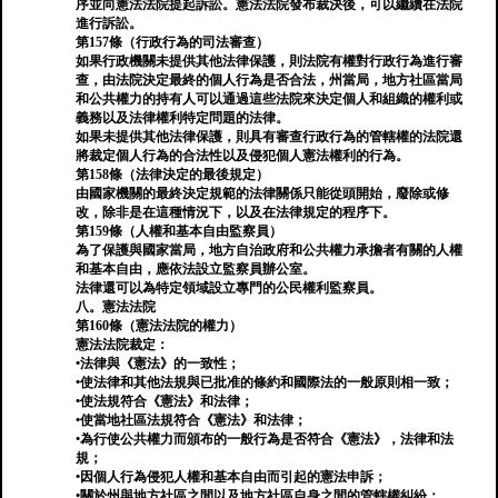
序並向憲法法院提起訴訟。憲法法院發布裁決後，可以繼續在法院
進行訴訟。
第157條（行政行為的司法審查）
如果行政機關未提供其他法律保護，則法院有權對行政行為進行審
查，由法院決定最終的個人行為是否合法，州當局，地方社區當局
和公共權力的持有人可以通過這些法院來決定個人和組織的權利或
義務以及法律權利特定問題的法律。
如果未提供其他法律保護，則具有審查行政行為的管轄權的法院還
將裁定個人行為的合法性以及侵犯個人憲法權利的行為。
第158條（法律決定的最後規定）
由國家機關的最終決定規範的法律關係只能從頭開始，廢除或修
改，除非是在這種情況下，以及在法律規定的程序下。
第159條（人權和基本自由監察員）
為了保護與國家當局，地方自治政府和公共權力承擔者有關的人權
和基本自由，應依法設立監察員辦公室。
法律還可以為特定領域設立專門的公民權利監察員。
八。憲法法院
第160條（憲法法院的權力）
憲法法院裁定：
•法律與《憲法》的一致性；
•使法律和其他法規與已批准的條約和國際法的一般原則相一致；
•使法規符合《憲法》和法律；
•使當地社區法規符合《憲法》和法律；
•為行使公共權力而頒布的一般行為是否符合《憲法》，法律和法
規；
•因個人行為侵犯人權和基本自由而引起的憲法申訴；
•關於州與地方社區之間以及地方社區自身之間的管轄權糾紛；