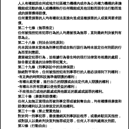
人人有權就因在州或地方社區權力機構內或作為公共權力機構的承擔
職能或活動的個人或機構執行任何職能或其他活動而因非法行動而造
成的損害獲得賠償。
任何遭受損害的人均有權依法直接向造成這種損害的人或當局要求賠
償。
第二十七條（無罪推定）
任何被指控犯有犯罪行為的人均應被視為無罪，直到最終判決被判有
罪為止。
第二十八條（刑法合法性原則）
尚未因法律未宣佈為刑事犯罪或在執行該行為時未規定任何刑罰的行
為而受到懲罰。
應當確定犯罪行為，並根據行為發生時的現行法律宣布相應的處罰，
除非最近通過的法律對罪犯寬大。
第二十九條（刑事訴訟中的法律保證）
除絕對平等外，任何被指控犯有刑事罪行的人都必須得到下列權利：
•有足夠的時間和設施準備辯護的權利；
•有權出庭受審，進行自己的辯護或由法定代表人辯護的權利；
•有權出示所有證據以使他受益的權利；
•不歧視自己或他的親戚或與他親近的親戚或認罪的權利。
第三十條（康復和賠償權）
任何人如無正當理由而被刑事定罪或被剝奪自由，均有權獲得康復和
賠償的權利以及法律規定的其他權利。
第三十一條（禁止雙重危險）
對於同一刑事犯罪，最後撤銷其刑事訴訟程序，或最終駁回其指控，
或對該人以最終判決宣判無罪或定罪，任何人不得判處兩次刑罰。
第32條（行動自由）