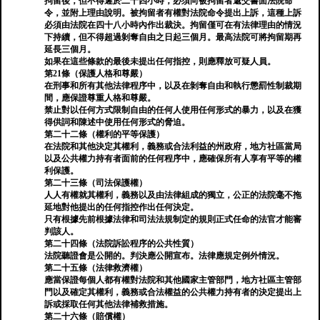
拘留後，但不得遲於二十四小時，必須向被拘留者遞交書面法院命
令，並附上理由說明。被拘留者有權對法院命令提出上訴，這種上訴
必須由法院在四十八小時內作出裁決。拘留僅可在有法律理由的情況
下持續，但不得超過剝奪自由之日起三個月。最高法院可將拘留期再
延長三個月。
如果在這些條款的最後未提出任何指控，則應釋放可疑人員。
第21條（保護人格和尊嚴）
在刑事和所有其他法律程序中，以及在剝奪自由和執行懲罰性制裁期
間，應保證尊重人格和尊嚴。
禁止對以任何方式限制自由的任何人使用任何形式的暴力，以及在獲
得供詞和陳述中使用任何形式的脅迫。
第二十二條（權利的平等保護）
在法院和其他決定其權利，義務或合法利益的州政府，地方社區當局
以及公共權力持有者面前的任何程序中，應確保所有人享有平等的權
利保護。
第二十三條（司法保護權）
人人有權就其權利，義務以及由法律組成的獨立，公正的法院毫不拖
延地對他提出的任何指控作出任何決定。
只有根據先前根據法律和司法法規制定的規則正式任命的法官才能審
判該人。
第二十四條（法院訴訟程序的公共性質）
法院聽證會是公開的。判決應公開宣布。法律應規定例外情況。
第二十五條（法律救濟權）
應當保證每個人都有權對法院和其他國家主管部門，地方社區主管部
門以及確定其權利，義務或合法權益的公共權力持有者的決定提出上
訴或採取任何其他法律補救措施。
第二十六條（賠償權）