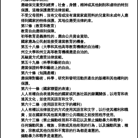
應確保兒童受到經濟，社會，身體，精神或其他剝削和虐待的特別
保護。這種保護應受法律規範。
不受父母照料，沒有父母或沒有適當家庭照料的兒童和未成年人應
得到國家的特殊保護。其地位應受法律約束。
第57條（教育和教育）
教育自由應得到保障。
初等教育是義務性的，應由公共資金資助。
國家應為公民創造接受適當教育的機會。
第五十八條（大學和其他高等教育機構的自治權）
州立大學和州立高等教育機構應是自治的。
其融資方式應受法律規範。
第五十九條（科學和藝術自由）
應當保證科學和藝術上的自由。
第六十條（知識產權）
應保障對藝術，科學，研究和發明活動所產生的版權和其他權利的
保護。
第六十一條（國家聯盟的表達）
人人有權自由表達與他的國家或民族社區的隸屬關係，以培育和表
達其文化，並使用其語言和文字。
第六十二條（使用語言和文字的權利）
人人有權以法律規定的方式使用其語言和文字，以行使其權利和職
責，並在國家和其他當局履行公共職能之前按照程序使用。
第六十三條（禁止煽動歧視和不容忍以及禁止煽動暴力和戰爭）
任何煽動民族，種族，宗教或其他歧視的行為，以及煽動民族，種
族，宗教或其他仇恨和不寬容的行為都是違憲的。
煽動暴力和戰爭是違憲的。