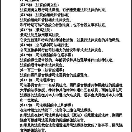
f）司法機構
第125條（法官的獨立性）
法官應獨立履行司法職能。它們應受憲法和法律的約束。
第126條（法院的組織和管轄權）
法院的組織和管轄權由法律決定。
和平時期可能不會設立特別法庭，也不會設立軍事法庭。
第127條（最高法院）
最高法院是該州最高法院。
它決定普通和特殊的法律補救措施，並履行法律規定的其他職能。
第128條（公民參與司法權行使）
公民直接參與行使司法權力的情況和形式由法律規定。
第129條（司法機關的常任理事國）
法官的職位是常設的。年齡要求和其他選舉條件由法律決定。
法官的退休年齡由法律規定。
第一百三十條（法官的選舉）
法官由國民議會根據司法委員會的提議選出。
第131條（司法理事會）
司法委員會由十一名成員組成。國民議會根據共和國總統的提議從
大學的法學教授，律師和其他律師中選出五名成員，而擔任常任司
法職務的法官從其本人中選出六名成員。理事會成員從其本人中選
出一位總統。
第132條（司法機關的中止和解職）
在法律規定的情況下，法官停止擔任司法職務。
如果法官在執行司法職務時違反《憲法》或嚴重違反法律，則國民
議會可根據司法委員會的提議解僱該法官。
如果最終法官裁定法官通過濫用司法職務故意犯了刑事罪，國民議
會將解僱該法官。