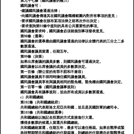
第九十七條（國民議會的權力）
國民議會可：
•建議國民議會通過法律；
•向國民議會傳達其在國民議會職權範圍內對所有事項的意見；
•要求國民議會在頒布某項法律之前再次作出決定；
•要求查詢第93條中提到的具有公共重要性的事項。
國民議會要求時，國民議會必須就個別事項發表意見。
第98條（選舉）
國民議會的選舉應由國民議會通過的法律以全體代表的三分之二多
數票通過。
國民議會議員當選，任期五年。
第99條（決策）
如果出席會議的議員多數，則國民議會可通過決定。
國民議會以出席會議的成員的多數票決定。
第一百條（辦公室的有罪不罰和不兼容）
國民議會議員不得同時擔任國民議會議員。
國民議會議員享有與議員相同的豁免權。豁免權由國民議會決定。
第一百零一條（國民議會議事規則）
國民議會具有議事規則，並由所有成員以多數票通過。
c）共和國總統
第102條（共和國總統府）
共和國總統代表斯洛文尼亞共和國，並且是其國防軍的總司令。
第103條（共和國總統選舉）
共和國總統以無記名投票的方式直接進行大選。
獲得多數票的候選人當選共和國總統。
共和國總統當選，任期五年，最多可以連任兩屆。如果在戰爭或緊
急狀態期間共和國總統的任期屆滿，則總統的任期應在此類戰爭或