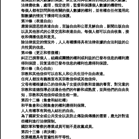
應保證對個人數據的保護。禁止使用與收集目的相反的個人數據。
法律應收集，處理，指定使用，監督和保護個人數據的機密性。
每個人都有訪問與他有關的個人數據的權利，並有權在任何濫用此
類數據的情況下獲得司法保護。
第39條（表達自由）
應當保證思想表達自由，言論自由和公眾見解自由，新聞出版自由
以及其他形式的公眾交流和表達自由。每個人都可以自由收集，接
收和傳播信息和意見。
除法律規定的情況外，人人有權獲得具有法律依據的合法利益的公
共性質的信息。
第40條（更正和答復權）
糾正已損害個人，組織或團體的權利或利益的已發布信息的權利應
得到保證，回复這些已發布信息的權利也應得到保證。
第41條（良心自由）
宗教和其他信仰可以在私人和公共生活中自由表達。
任何人都沒有義務宣布其宗教信仰或其他信仰。
父母有權根據自己的信仰為子女提供宗教和道德的養育。對兒童的
宗教和道德指導必須適合他們的年齡和成熟度，並與他們的自由良
知，宗教和其他信仰或信念相一致。
第四十二條（集會和結社權）
和平集會和公開集會的權利應得到保障。
人人有權享有與他人結社的自由。
為了國家安全或公共安全以及防止傳染病傳播的需要，應允許對這
些權利進行法律限制。
國防軍和警察的專業成員可能不是政黨成員。
第四十三條（表決權）
投票權應具有普遍性和平等性。