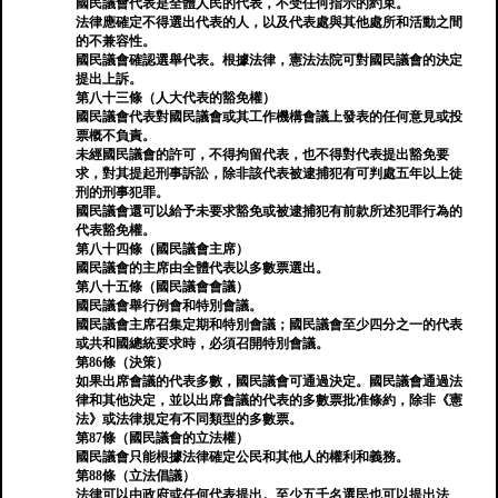
國民議會代表是全體人民的代表，不受任何指示的約束。
法律應確定不得選出代表的人，以及代表處與其他處所和活動之間
的不兼容性。
國民議會確認選舉代表。根據法律，憲法法院可對國民議會的決定
提出上訴。
第八十三條（人大代表的豁免權）
國民議會代表對國民議會或其工作機構會議上發表的任何意見或投
票概不負責。
未經國民議會的許可，不得拘留代表，也不得對代表提出豁免要
求，對其提起刑事訴訟，除非該代表被逮捕犯有可判處五年以上徒
刑的刑事犯罪。
國民議會還可以給予未要求豁免或被逮捕犯有前款所述犯罪行為的
代表豁免權。
第八十四條（國民議會主席）
國民議會的主席由全體代表以多數票選出。
第八十五條（國民議會會議）
國民議會舉行例會和特別會議。
國民議會主席召集定期和特別會議；國民議會至少四分之一的代表
或共和國總統要求時，必須召開特別會議。
第86條（決策）
如果出席會議的代表多數，國民議會可通過決定。國民議會通過法
律和其他決定，並以出席會議的代表的多數票批准條約，除非《憲
法》或法律規定有不同類型的多數票。
第87條（國民議會的立法權）
國民議會只能根據法律確定公民和其他人的權利和義務。
第88條（立法倡議）
法律可以由政府或任何代表提出。至少五千名選民也可以提出法