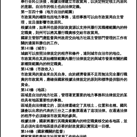
舉行全民公決後，根據法律建立市政當局，以決定特定領土內居民
的意願。自治市的領土也由法律定義。
第一百四十條（地方自治的範圍）
市政當局的權限包括地方事務，這些事務可以由市政當局自主管
理，並且僅影響市政居民。
根據法律，如果州也提供財政資源以支持州履行其職權範圍內的特
定職責，則州可以將其履行職責移交給市政當局。
國家主管部門應監督與州政府交由地方社區主管部門管理的工作有
關的適當和勝任的工作。
第141條（城市）
城鎮可以按照法律規定的程序和條件，達到城市自治市的地位。
市政當局在其原始權限範圍內履行法律規定的與城市發展有關的國
家權限範圍內的特定職責。
第142條（市政收入）
市政當局的資金來自其自身。由於經濟發展不足而無法完全履行職
責的市政當局，應確保國家根據法律規定的原則和標準提供額外的
資金。
第143條（地區）
區域是自治的地方社區，管理著更重要的地方事務和法律規定的某
些具有地區重要性的事務。
區域是由法律建立的，該法律還確定了其領土，位置和名稱。國民
議會以出席的代表的三分之二多數票通過了這項法律。在通過法律
的程序中必須確保市政當局的參與。
根據法律，國家將履行其職責範圍內的特定職責移交給各地區，並
且必須向這些地區提供必要的財政資源以實現這一目標。
第144條（國家機關的監督）
國家當局監督地方社區當局工作的合法性。