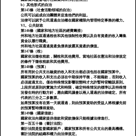
b）其他形式的自治
第145條（社會活動領域的自治）
公民可以組成自治團體來促進他們的利益。
法律可以賦予公民通過自治權在國家權限內管理特定事務的權力。
VI。公共財政
第146條（國家和地方社區的經費籌措）
州和地方社區通過稅收和其他強制性收費以及自有資產的收入籌集
資金以履行職責。
州和地方社區通過資產負債表披露其資產的價值。
第147條（稅）
國家依法徵收稅款，關稅和其他費用。當地社區在憲法和法律規定
的條件下徵收稅款和其他費用。
第148條（預算）
所有用於公共支出融資的收入和支出都必須包括在國家預算中。
國家預算的收入和支出必須在中期保持平衡，不能藉款，否則收入
必須超過支出。僅在特殊情況影響狀態時才允許暫時背離該原則。
上段所述原則的實施方式和時限，確定特殊情況的標準以及特殊情
況發生時的行動方針，應由國民議會以兩人通過的法律確定。所有
代表的三分之二多數票。
如果預算沒有在第一天就通過，則由預算資助的受益人將根據先前
的預算暫時獲得資助。
第149條（國家借款）
國家依法向國家提供借款和貸款擔保只能根據法律進行。
第一百五十條（審計法院）
審計法院是監督國家賬戶，國家預算和所有公共支出的最高機構。
審計法院的組織和權力由法律規定。