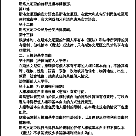
斯洛文尼亞的首都是盧布爾雅那。
第11條
斯洛文尼亞的官方語言是斯洛文尼亞。在意大利或匈牙利民族社區居
住的城市中，意大利或匈牙利語也應為官方語言。
第十二條
斯洛文尼亞公民身份受法律管轄。
第十三條
根據條約，在斯洛文尼亞的外國人享有本《憲法》和法律所保障的所
有權利，但根據本《憲法》或法律，只有斯洛文尼亞公民才能享有這
些權利。
二。人權與基本自由
第十四條（法律面前人人平等）
在斯洛文尼亞，應確保每個人享有平等的人權和基本自由，不論其國
籍，種族，性別，語言，宗教，政治或其他信念，物質地位，出生，
教育，社會地位，殘疾或任何其他個人情況。
法律面前人人平等。
第十五條（行使和權利限制）
人權和基本自由應根據《憲法》直接行使。
每當憲法規定或由於個人權利或自由的特殊性質而有必要時，可以通
過法律對行使人權和基本自由的方式進行規定。
人權和基本自由應僅受他人權利的限制，在本憲法規定的情況下也應
如此。
應當保障對人權和基本自由的司法保護，以及侵犯這些權利和自由的
補救權。
斯洛文尼亞現行法律行為所規制的任何人權或基本自由都不得以本
《憲法》不承認或較少承認該權利或自由為由。