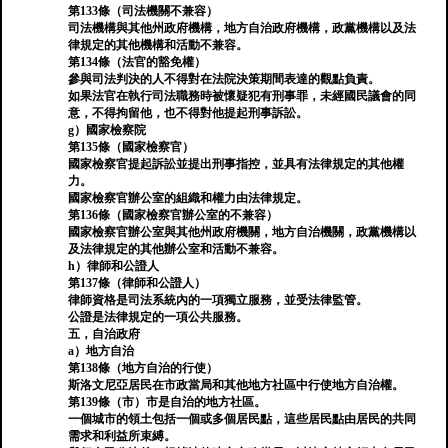
第133條（司法機關不兼容）
司法機構與其他州政府機構，地方自治政府機構，政黨機構以及法
律規定的其他機構和活動不兼容。
第134條（法官的豁免權）
參與司法判決的人不得對在法院決策期間表達的觀點負責。
如果法官在執行司法職務時被懷疑犯有刑事罪，未經國民議會的同
意，不得拘留他，也不得對他提起刑事訴訟。
g）國家檢察院
第135條（國家檢察官）
國家檢察官提起訴訟並提出刑事指控，並具有法律規定的其他權
力。
國家檢察官辦公室的組織和權力由法律規定。
第136條（國家檢察官辦公室的不兼容）
國家檢察官辦公室與其他州政府機關，地方自治機關，政黨機構以
及法律規定的其他辦公室和活動不兼容。
h）律師和公證人
第137條（律師和公證人）
律師資格是司法系統內的一項獨立服務，並受法律監管。
公證是法律規定的一項公共服務。
五，自治政府
a）地方自治
第138條（地方自治的行使）
斯洛文尼亞居民在市政當局和其他地方社區中行使地方自治權。
第139條（市）市是自治的地方社區。
一個城市的領土包括一個或多個居民點，這些居民點由居民的共同
需求和利益所束縛。