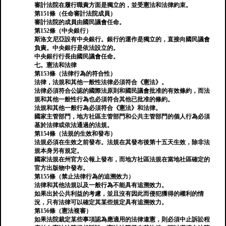
審計法院在履行職責方面是獨立的，並受憲法和法律約束。
第151條（任命審計法院成員）
審計法院的成員由國民議會任命。
第152條（中央銀行）
斯洛文尼亞設有中央銀行。銀行的運作是獨立的，直接向國民議會
負責。中央銀行是依法設立的。
中央銀行行長由國民議會任命。
七。憲法和法律
第153條（法律行為的符合性）
法律，法規和其他一般性法律必須符合《憲法》。
法律必須符合公認的國際法原則和國民議會批准的有效條約，而法
規和其他一般性行為也必須符合其他已批准的條約。
法規和其他一般行為必須符合《憲法》和法律。
國家主管部門，地方社區主管部門和公共主管部門的個人行為必須
基於法律或依法通過的法規。
第154條（法規的生效和發布）
法規必須在生效之前發布。法規在其發布後第十五天生效，除非法
規本身另有規定。
國家法規在州官方公報上發布，而地方社區法規在當地社區確定的
官方出版物中發布。
第155條（禁止法律行為的追溯效力）
法律和其他法規以及一般行為不能具有追溯效力。
如果出於公共利益的考慮，並且沒有因此而侵犯獲得的權利的情
況，只有法律可以確定其某些規定具有追溯效力。
第156條（憲法複審）
如果法院裁定某些事項認為應適用的法律違憲，則必須中止訴訟程