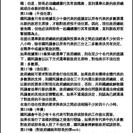
職；但是，部長必須繼續履行其常規職責，直到選舉出新的政府總
統或任命新的部長為止。
第116條（不信任票）
國民議會只有在根據至少十個代表的提議並以所有代表的多數票選
出新的政府主席後，才能對政府投不信任票。因此，現任政府總統
被免職，但他必須與部長一起繼續履行其常規職責，直到新政府宣
誓就職為止。
在提出選舉新政府總統的提議與投票本身之間必須經過不少於四十
八小時，除非國民議會以所有代表的三分之二多數表決另有決定。
在戰爭中或處於緊急狀態。
如果根據第111條第4款選舉了政府總統，則在至少十名代表的提議
下，國民議會以以下方式選舉新政府主席時，對他表示不信任投
票：多數票。
第117條（信任票）
政府總統可要求對政府進行信任投票。如果政府未獲得全體代表的
多數票的支持，則國民議會必須在三十天內選出新的政府總統，或
以新的投票表示對現任政府總統的信任，否則，共和國總統解散國
民議會並舉行新的選舉。政府總統可以將信任問題與通過法律或國
民議會的其他決定聯繫起來。如果不通過該決定，則認為已經通過
了對政府的不信任投票。
在進行信任投票的要求與表決之間必須相隔不少於四十八小時。
第118條（串擾）
國民議會中至少有十名代表可對政府或部長的工作提出質疑。
如果在進行了這樣的辯論之後進行辯論，如果所有代表中的大多數
對政府或部長個人投了不信任票，國民議會將解散政府或該部長。
第119條（對政府總統和部長的彈each）