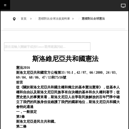
首頁
憲標對比全球法規資料庫
憲標對比全球憲法
斯洛維尼亞共和國憲法
憲法2016
斯洛文尼亞共和國官方公報第33 / 91-I，42 / 97、66 / 2000、24 / 03、
69 / 04、68 / 06、47 / 13和75/16號
前言
從《關於斯洛文尼亞共和國主權和獨立的基本憲法憲章》，從基本人
權和自由以及斯洛文尼亞民族享有自決權的基本和永久權利著手；從
歷史悠久的事實來看，斯洛文尼亞人在爭取民族解放的百年鬥爭中確
立了我們的民族身份並維護了我們的國家地位，斯洛文尼亞共和國大
會特此通過
一，一般規定
第1條
斯洛文尼亞是民主共和國。
第二條