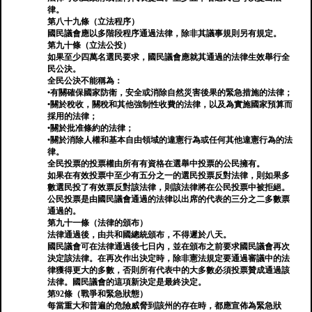
律。
第八十九條（立法程序）
國民議會應以多階段程序通過法律，除非其議事規則另有規定。
第九十條（立法公投）
如果至少四萬名選民要求，國民議會應就其通過的法律生效舉行全
民公決。
全民公決不能稱為：
•有關確保國家防衛，安全或消除自然災害後果的緊急措施的法律；
•關於稅收，關稅和其他強制性收費的法律，以及為實施國家預算而
採用的法律；
•關於批准條約的法律；
•關於消除人權和基本自由領域的違憲行為或任何其他違憲行為的法
律。
全民投票的投票權由所有有資格在選舉中投票的公民擁有。
如果在有效投票中至少有五分之一的選民投票反對法律，則如果多
數選民投了有效票反對該法律，則該法律將在公民投票中被拒絕。
公民投票是由國民議會通過的法律以出席的代表的三分之二多數票
通過的。
第九十一條（法律的頒布）
法律通過後，由共和國總統頒布，不得遲於八天。
國民議會可在法律通過後七日內，並在頒布之前要求國民議會再次
決定該法律。在再次作出決定時，除非憲法規定要通過審議中的法
律獲得更大的多數，否則所有代表中的大多數必須投票贊成通過該
法律。國民議會的這項新決定是最終決定。
第92條（戰爭和緊急狀態）
每當重大和普遍的危險威脅到該州的存在時，都應宣佈為緊急狀