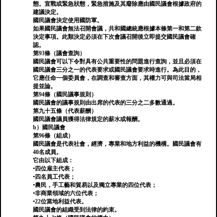
態。宣戰或緊急狀態，緊急措施及其廢除應由國民議會根據政府的
建議決定。
國民議會決定使用國防軍。
如果國民議會無法召開會議，共和國總統應根據本條第一和第二款
決定事項。此類決定必須在下次會議召開後立即提交國民議會確
認。
第93條（議會查詢）
國民議會可以下令對具有公共重要性的問題進行查詢，並且必須在
國民議會三分之一的代表要求或國民議會要求時進行。為此目的，
它應任命一個委員會，在調查和審查方面，其權力可與司法當局相
提並論。
第94條（國民議事規則）
國民議會的議事規則由出席的代表的三分之二多數通過。
第九十五條（代表薪酬）
國民議會議員獲得法律規定的薪水或報酬。
b）國民議會
第96條（組成）
國民議會是代表社會，經濟，專業和地方利益的機構。國民議會有
40名成員。
它由以下組成：
•四位雇主代表；
•四名員工代表；
•農民，手工藝和貿易以及獨立專業的四位代表；
•非商業領域的六位代表；
•22位當地利益代表。
國民議會的組織受到法律的約束。