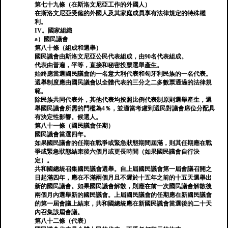
第七十九條（在斯洛文尼亞工作的外國人）
在斯洛文尼亞受僱的外國人及其家庭成員享有法律規定的特殊權
利。
IV。國家組織
a）國民議會
第八十條（組成和選舉）
國民議會由斯洛文尼亞公民代表組成，由90名代表組成。
代表由普遍，平等，直接和秘密投票選舉產生。
始終應當選國民議會的一名意大利代表和匈牙利民族的一名代表。
選舉制度應由國民議會以全體代表的三分之二多數票通過的法律規
範。
除民族共同代表外，其他代表均按照比例代表制原則選舉產生，選
舉國民議會所需的門檻為4％，並適當考慮到選民對議會席位分配具
有決定性影響。候選人。
第八十一條（國民議會任期）
國民議會當選四年。
如果國民議會的任期在戰爭或緊急狀態期間屆滿，則其任期應在戰
爭或緊急狀態結束後六個月或更長時間（如果國民議會自行決
定）。
共和國總統召集國民議會選舉。自上屆國民議會第一屆會議召開之
日起滿四年，應在不滿兩個月且不遲於十五年之前的十五天選舉出
新的國民議會。如果國民議會解散，則應在前一次國民議會解散後
兩個月內選舉新的國民議會。上屆國民議會的任期應在新國民議會
的第一屆會議上結束，共和國總統應在新國民議會當選後的二十天
內召集該屆會議。
第八十二條（代表）