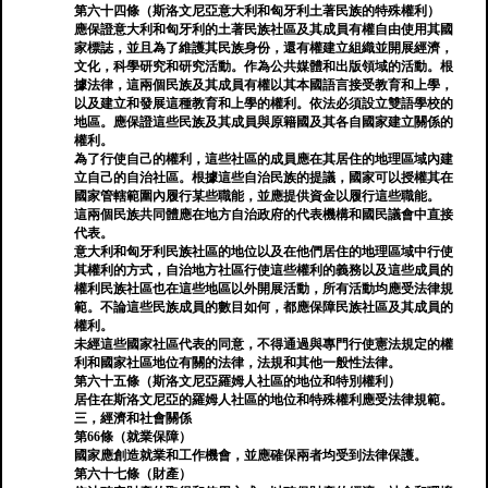
第六十四條（斯洛文尼亞意大利和匈牙利土著民族的特殊權利）
應保證意大利和匈牙利的土著民族社區及其成員有權自由使用其國
家標誌，並且為了維護其民族身份，還有權建立組織並開展經濟，
文化，科學研究和研究活動。作為公共媒體和出版領域的活動。根
據法律，這兩個民族及其成員有權以其本國語言接受教育和上學，
以及建立和發展這種教育和上學的權利。依法必須設立雙語學校的
地區。應保證這些民族及其成員與原籍國及其各自國家建立關係的
權利。
為了行使自己的權利，這些社區的成員應在其居住的地理區域內建
立自己的自治社區。根據這些自治民族的提議，國家可以授權其在
國家管轄範圍內履行某些職能，並應提供資金以履行這些職能。
這兩個民族共同體應在地方自治政府的代表機構和國民議會中直接
代表。
意大利和匈牙利民族社區的地位以及在他們居住的地理區域中行使
其權利的方式，自治地方社區行使這些權利的義務以及這些成員的
權利民族社區也在這些地區以外開展活動，所有活動均應受法律規
範。不論這些民族成員的數目如何，都應保障民族社區及其成員的
權利。
未經這些國家社區代表的同意，不得通過與專門行使憲法規定的權
利和國家社區地位有關的法律，法規和其他一般性法律。
第六十五條（斯洛文尼亞羅姆人社區的地位和特別權利）
居住在斯洛文尼亞的羅姆人社區的地位和特殊權利應受法律規範。
三，經濟和社會關係
第66條（就業保障）
國家應創造就業和工作機會，並應確保兩者均受到法律保護。
第六十七條（財產）