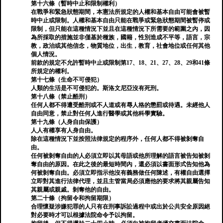
第十六條（暫時中止和限制權利）
在戰爭和緊急狀態期間，本憲法所規定的人權和基本自由可能會被暫
時中止或限制。人權和基本自由只能在戰爭或緊急狀態期間被暫停或
限制，但只能在這種情況下並且在這種情況下所需要的範圍之內，因
為所採取的措施並非僅基於種族，國籍，性別造成不平等，語言，宗
教，政治或其他信念，物質地位，出生，教育，社會地位或任何其他
個人情況。
前款的規定不允許暫時中止或限制第17、18、21、27、28、29和41條
所規定的權利。
第十七條（生命不可侵犯）
人類的生活是不可侵犯的。斯洛文尼亞沒有死刑。
第十八條（禁止酷刑）
任何人都不得遭受酷刑或不人道或有辱人格的懲罰或待遇。未經他人
自由同意，禁止對任何人進行醫學或其他科學實驗。
第十九條（人身自由保護）
人人有權享有人身自由。
除在這種情況下並按照法律規定的程序外，任何人都不得被剝奪自
由。
任何被剝奪自由的人必須立即以其母語或他所理解的語言被告知被剝
奪自由的原因。在此之後的最短時間內，還必須以書面形式告知他為
何被剝奪自由。必須立即指示他沒有義務做任何陳述，有權自由選擇
立即對其進行法律代理，並且主管當局必須應他的要求將其親屬告知
其親屬或親戚。剝奪他的自由。
第二十條（拘留令和拘留期限）
合理懷疑涉嫌犯罪的人只有在刑事訴訟過程中或出於公共安全原因絕
對必要時才可以根據法院命令予以拘留。