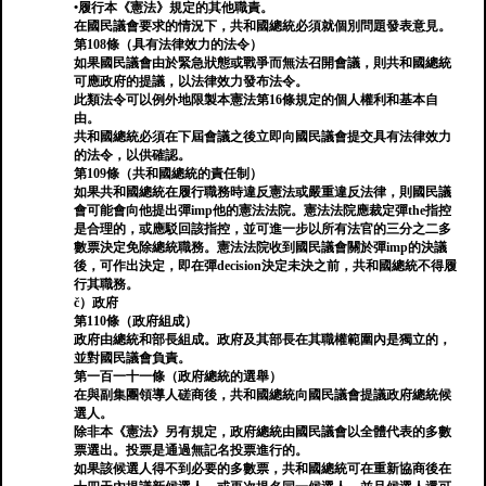
•履行本《憲法》規定的其他職責。
在國民議會要求的情況下，共和國總統必須就個別問題發表意見。
第108條（具有法律效力的法令）
如果國民議會由於緊急狀態或戰爭而無法召開會議，則共和國總統
可應政府的提議，以法律效力發布法令。
此類法令可以例外地限製本憲法第16條規定的個人權利和基本自
由。
共和國總統必須在下屆會議之後立即向國民議會提交具有法律效力
的法令，以供確認。
第109條（共和國總統的責任制）
如果共和國總統在履行職務時違反憲法或嚴重違反法律，則國民議
會可能會向他提出彈imp他的憲法法院。憲法法院應裁定彈the指控
是合理的，或應駁回該指控，並可進一步以所有法官的三分之二多
數票決定免除總統職務。憲法法院收到國民議會關於彈imp的決議
後，可作出決定，即在彈decision決定未決之前，共和國總統不得履
行其職務。
č）政府
第110條（政府組成）
政府由總統和部長組成。政府及其部長在其職權範圍內是獨立的，
並對國民議會負責。
第一百一十一條（政府總統的選舉）
在與副集團領導人磋商後，共和國總統向國民議會提議政府總統候
選人。
除非本《憲法》另有規定，政府總統由國民議會以全體代表的多數
票選出。投票是通過無記名投票進行的。
如果該候選人得不到必要的多數票，共和國總統可在重新協商後在