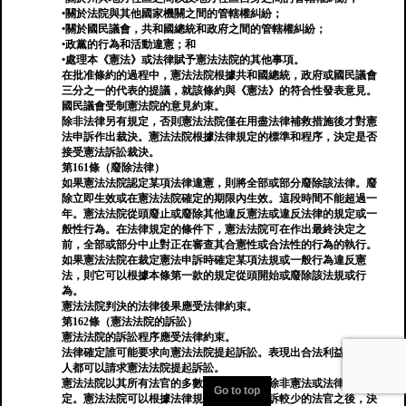
•關於法院與其他國家機關之間的管轄權糾紛；
•關於國民議會，共和國總統和政府之間的管轄權糾紛；
•政黨的行為和活動違憲；和
•處理本《憲法》或法律賦予憲法法院的其他事項。
在批准條約的過程中，憲法法院根據共和國總統，政府或國民議會
三分之一的代表的提議，就該條約與《憲法》的符合性發表意見。
國民議會受制憲法院的意見約束。
除非法律另有規定，否則憲法法院僅在用盡法律補救措施後才對憲
法申訴作出裁決。憲法法院根據法律規定的標準和程序，決定是否
接受憲法訴訟裁決。
第161條（廢除法律）
如果憲法法院認定某項法律違憲，則將全部或部分廢除該法律。廢
除立即生效或在憲法法院確定的期限內生效。這段時間不能超過一
年。憲法法院從頭廢止或廢除其他違反憲法或違反法律的規定或一
般性行為。在法律規定的條件下，憲法法院可在作出最終決定之
前，全部或部分中止對正在審查其合憲性或合法性的行為的執行。
如果憲法法院在裁定憲法申訴時確定某項法規或一般行為違反憲
法，則它可以根據本條第一款的規定從頭開始或廢除該法規或行
為。
憲法法院判決的法律後果應受法律約束。
第162條（憲法法院的訴訟）
憲法法院的訴訟程序應受法律約束。
法律確定誰可能要求向憲法法院提起訴訟。表現出合法利益的任何
人都可以請求憲法法院提起訴訟。
憲法法院以其所有法官的多數票作出裁決，除非憲法或法律另有規
Go to top
定。憲法法院可以根據法律規定，在憲法申訴較少的法官之後，決