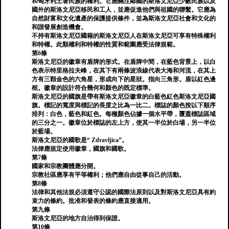
和匈牙利土著民族的權利。它應關注鄰國的斯洛文尼亞少數民族以及
國外的斯洛文尼亞移民和工人，並應促進他們與祖國的聯繫。它應為
自然財富和文化遺產的保護提供條件，並為斯洛文尼亞社會和文化的
和諧發展創造機會。
不持有斯洛文尼亞國籍的斯洛文尼亞人在斯洛文尼亞可享有特殊權利
和特權。此類權利和特權的性質和範圍應受法律規範。
第6條
斯洛文尼亞的徽章有盾牌的形式。在盾牌中間，在藍色背景上，以白
色表示特里格拉夫峰，在其下有兩條波浪線代表大海和河流，在其上
方有三顆金色的六角星，形成向下的星狀。指向三角形。盾以紅色邊
框。徽章的設計符合幾何和顏色的既定標準。
斯洛文尼亞的國旗是帶有斯洛文尼亞徽章的白藍色紅色斯洛文尼亞國
旗。標記的寬度與標記的長度之比為一比二。標誌的顏色按以下順序
排列：白色，藍色和紅色。每種顏色佔據一個水平帶，覆蓋標誌區域
的三分之一。徽章位於標誌的左上方，使其一半位於白場，另一半位
於藍場。
斯洛文尼亞的國歌是“ Zdravljica”。
法律應規定使用徽章，國旗和國歌。
第7條
國家和宗教團體應分開。
宗教社區應享有平等權利；他們應自由從事自己的活動。
第8條
法律和其他法規必須遵守公認的國際法原則以及對斯洛文尼亞具有約
束力的條約。批准和發表的條約應直接適用。
第九條
斯洛文尼亞的地方自治得到保證。
第10條