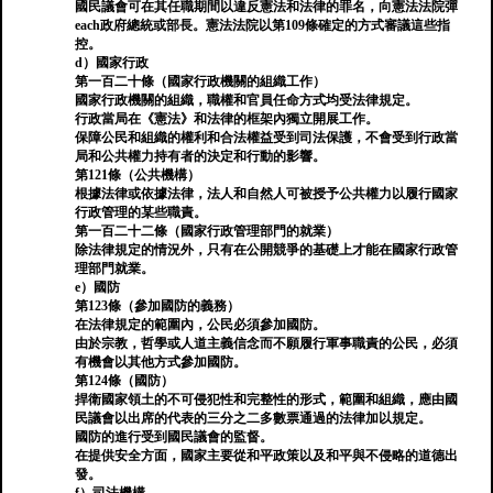
國民議會可在其任職期間以違反憲法和法律的罪名，向憲法法院彈
each政府總統或部長。憲法法院以第109條確定的方式審議這些指
控。
d）國家行政
第一百二十條（國家行政機關的組織工作）
國家行政機關的組織，職權和官員任命方式均受法律規定。
行政當局在《憲法》和法律的框架內獨立開展工作。
保障公民和組織的權利和合法權益受到司法保護，不會受到行政當
局和公共權力持有者的決定和行動的影響。
第121條（公共機構）
根據法律或依據法律，法人和自然人可被授予公共權力以履行國家
行政管理的某些職責。
第一百二十二條（國家行政管理部門的就業）
除法律規定的情況外，只有在公開競爭的基礎上才能在國家行政管
理部門就業。
e）國防
第123條（參加國防的義務）
在法律規定的範圍內，公民必須參加國防。
由於宗教，哲學或人道主義信念而不願履行軍事職責的公民，必須
有機會以其他方式參加國防。
第124條（國防）
捍衛國家領土的不可侵犯性和完整性的形式，範圍和組織，應由國
民議會以出席的代表的三分之二多數票通過的法律加以規定。
國防的進行受到國民議會的監督。
在提供安全方面，國家主要從和平政策以及和平與不侵略的道德出
發。