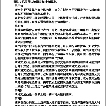
斯洛文尼亞是法治國家和社會國家。
第三條
斯洛文尼亞是其所有公民的州，建立在斯洛文尼亞國家的自決權的永
久和不可剝奪的權利基礎上。
在斯洛文尼亞，權力歸屬於人民。公民根據立法權，行政權和司法權
分開的原則，直接或通過選舉行使這種權力。
第3a條
根據國民議會以全體代表的三分之二多數票通過的一項條約，斯洛文
尼亞可以將其部分主權的行使移交給基於尊重人權和基本自由，民主
與政治的國際組織。法治原則，並可能與基於尊重這些價值觀的國家
建立防禦聯盟。
國民議會在批准前段所述的條約之前，可以舉行全民投票。如果大多
數投票人投了贊成票，則他們的投票通過了一項提案。國民議會受到
這種公投結果的約束。如果舉行了這種全民投票，則可能不會要求舉
行有關批准有關條約的法律的全民投票。
斯洛文尼亞已將其部分主權的行使移交給其的國際組織內通過的法律
行為和決定，應根據這些組織的法律規定在斯洛文尼亞適用。
在斯洛文尼亞已將其部分主權的行使移交給其的國際組織中通過法律
行為和決定的程序中，政府應立即將有關此類行為和決定的提案及其
自身活動通知國民議會。國民議會可在其中採取立場，政府在其活動
中應考慮到這些立場。由本款引起的國民議會與政府之間的關係應由
出席的代表以三分之二多數票通過的法律詳細規定。
第4條
斯洛文尼亞是一個領土統一和不可分割的國家。
第5條
國家在自己的領土上應保護人權和基本自由。它應保護和保障意大利