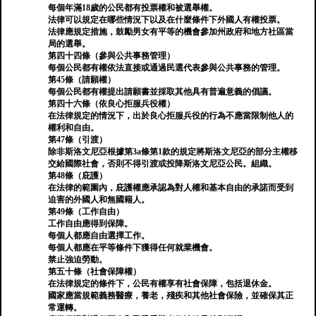
每個年滿18歲的公民都有投票權和被選舉權。
法律可以規定在哪些情況下以及在什麼條件下外國人有權投票。
法律應規定措施，鼓勵男女有平等的機會參加州政府和地方社區當
局的選舉。
第四十四條（參與公共事務管理）
每個公民都有權依法直接或通過民選代表參與公共事務的管理。
第45條（請願權）
每個公民都有權提出請願書並採取其他具有普遍意義的倡議。
第四十六條（依良心拒服兵役權）
在法律規定的情況下，出於良心拒服兵役的行為不應當限制他人的
權利和自由。
第47條（引渡）
除非斯洛文尼亞根據第3a條第1款的規定將斯洛文尼亞的部分主權移
交給國際社會，否則不得引渡或投降斯洛文尼亞公民。組織。
第48條（庇護）
在法律的範圍內，庇護權應承認為對人權和基本自由的承諾而受到
迫害的外國人和無國籍人。
第49條（工作自由）
工作自由應得到保障。
每個人都應自由選擇工作。
每個人都應在平等條件下獲得任何就業機會。
禁止強迫勞動。
第五十條（社會保障權）
在法律規定的條件下，公民有權享有社會保障，包括退休金。
國家應當規範義務醫療，養老，殘疾和其他社會保險，並確保其正
常運轉。