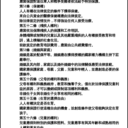
應當保證對退伍軍人和戰爭受難者依法給予特別保護。
第51條（保健權）
人人有權在法律規定的條件下獲得保健。
來自公共資金的醫療保健權應由法律規定。
除法律規定的情況外，不得強迫任何人接受治療。
第五十二條（殘疾人權利）
應當依法保障殘疾人的保護和工作培訓。
身體殘障或智障的兒童以及其他嚴重殘疾的人有權接受教育和培
訓，過上積極的社會生活。
前款規定的教育培訓費用，應當由公共經費撥付。
第53條（婚姻與家庭）
婚姻是基於配偶平等。婚姻應在獲得授權的國家權力機構主持下莊
嚴舉行。
婚姻及其內部，家庭以及婚外婚姻中的法律關係應受法律規範。
國家應保護家庭，母親，父親，兒童和年輕人，並應創造必要的保
護條件。
第五十四條（父母的權利和義務）
父母有權利和義務維持，教育和撫養子女。僅出於法律保護兒童利
益的原因，才可以撤銷或限制這項權利和義務。
非婚生子女與非婚生子女享有相同的權利。
第五十五條（生育的選擇自由）
人人有權決定是否生育。
國家應保證行使這種自由的機會，並創造條件使父母能夠決定生育
孩子。
第五十六條（兒童的權利）
兒童應得到特別的保護和照料。兒童應享有與其年齡和成熟相符的
人權和基本自由。