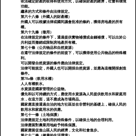
依法確定財產的取得和使用方式，以確保財產的經濟，社會和環境
功能。
繼承的方式和條件由法律規定。
第六十八條（外國人的財產權）
外國人可以根據法律或國民議會批准的條約，獲得房地產的所有
權。
第六十九條（徵用）
在法律規定的條件下，通過提供實物補償或金錢補償，可以出於公
共利益而撤銷或限制房地產所有權。
第七十條（公共物品和自然資源）
在遵守法律規定的條件的前提下，可以獲得使用公共物品的特殊權
利。
可以開發自然資源的條件應由法律規定。
法律可能規定，外國人也可以開採自然資源，並應為這種開採創造
條件。
第70a條（飲用水權）
人人有權飲水。
水資源是國家管理的公益物。
優先和以可持續的方式，應使用水資源為人民提供飲用水和家庭用
水，在這方面，這不應成為市場商品。
國家應直接通過自治的地方社區並在非營利的基礎上，確保人民的
飲用水和家庭用水的供應。
第七十一條（土地保護）
法律應規定土地利用的特殊條件，以確保土地的合理利用。
法律應當對農業用地給予特殊保護。
國家應當促進山區人民的經濟，文化和社會進步。
第七十二條（健康的生活環境）