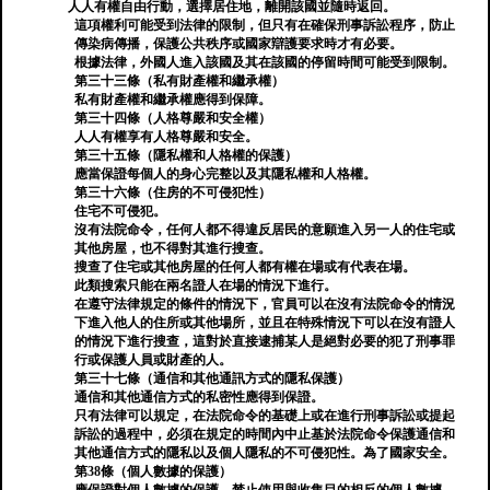
人人有權自由行動，選擇居住地，離開該國並隨時返回。
這項權利可能受到法律的限制，但只有在確保刑事訴訟程序，防止
傳染病傳播，保護公共秩序或國家辯護要求時才有必要。
根據法律，外國人進入該國及其在該國的停留時間可能受到限制。
第三十三條（私有財產權和繼承權）
私有財產權和繼承權應得到保障。
第三十四條（人格尊嚴和安全權）
人人有權享有人格尊嚴和安全。
第三十五條（隱私權和人格權的保護）
應當保證每個人的身心完整以及其隱私權和人格權。
第三十六條（住房的不可侵犯性）
住宅不可侵犯。
沒有法院命令，任何人都不得違反居民的意願進入另一人的住宅或
其他房屋，也不得對其進行搜查。
搜查了住宅或其他房屋的任何人都有權在場或有代表在場。
此類搜索只能在兩名證人在場的情況下進行。
在遵守法律規定的條件的情況下，官員可以在沒有法院命令的情況
下進入他人的住所或其他場所，並且在特殊情況下可以在沒有證人
的情況下進行搜查，這對於直接逮捕某人是絕對必要的犯了刑事罪
行或保護人員或財產的人。
第三十七條（通信和其他通訊方式的隱私保護）
通信和其他通信方式的私密性應得到保證。
只有法律可以規定，在法院命令的基礎上或在進行刑事訴訟或提起
訴訟的過程中，必須在規定的時間內中止基於法院命令保護通信和
其他通信方式的隱私以及個人隱私的不可侵犯性。為了國家安全。
第38條（個人數據的保護）