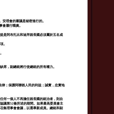
式。安理會的審議是秘密進行的。
理事會履行職責。
前提是阿布扎比和迪拜酋長國必須屬於五名成
事項。
行。
因缺席，副總統將行使總統的所有權力。
法律；保護阿聯酋人民的利益；誠實，忠實地
中任何一個人不再擔任酋長國的統治者，則自
協議第52條所述的期間。如果最高委員會主
即召集理事會會議，以選舉新成員。總統和副