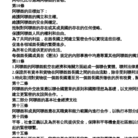
阿布扎比市應為阿聯酋的首都。
第10條
阿聯酋的目標如下：
維護阿聯酋的獨立和主權。
維護阿聯酋的安全與穩定。
抵制對阿聯酋的存在或其成員國的存在的任何侵略。
保護阿聯酋人民的權利和自由。
為了共同的利益，在酋長國之間建立緊密合作以實現這些目標。
促進各領域酋長國的繁榮進步。
為所有公民提供更好的生活。
每個酋長國成員在《憲法》規定的內部事務中均應尊重其他阿聯酋的獨
第11條
1.阿聯酋的阿聯酋航空在經濟和海關方面組成一個聯合實體。聯邦法律
2.保證所有資本和貨物在阿聯酋酋長國之間的自由流動，除非受到聯邦
3.特此取消對貨物從一個酋長國遷至另一個酋長國所徵收的所有稅費，
第十二條
阿聯酋的外交政策應以聯合國憲章的原則和國際理想為基礎，以支持阿
建立更緊密的友誼與合作。 。
第二部分 阿聯酋的基本社會經濟支柱
第十三條
阿聯酋和成員阿聯酋應在其職責和能力範圍內進行合作，以執行本部分
第十四條
平等，社會正義以及為所有公民提供安全，保障和平等機會是社區賴以
起的緊密聯繫。
第十五條