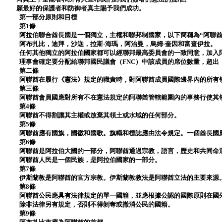
願最好的保護者和防御者真主賜予我們成功。
第一部分原則和目標
第1條
阿拉伯聯合酋長國是一個獨立，主權和聯邦制國家，以下簡稱為“阿聯酋
阿布扎比，迪拜，沙迦，拉斯·海瑪，阿治曼，烏姆·奎因和富查伊拉。
任何其他獨立的阿拉伯國家都可以經聯邦最高委員會的一致同意，加入
理事會確定要分配給聯邦國民議會（FNC）中該成員的席位數量，超出
第二條
阿聯酋在履行《憲法》規定的職責時，對阿聯酋成員國際邊界內的所有
第三條
阿聯酋會員國應對所有不在憲法規定的阿聯酋管轄範圍內的事務行使其
第4條
阿聯酋不得割讓其主權或放棄其領土或水域的任何部分。
第5條
阿聯酋應有國旗，國徽和國歌。旗幟和標誌應由法令規定。一個酋長國
第6條
阿聯酋是阿拉伯大國的一部分，阿聯酋通過宗教，語言，歷史和共同命
阿聯酋人民是一個民族，是阿拉伯國家的一部分。
第7條
伊斯蘭教是阿聯酋的官方宗教。伊斯蘭教教法是阿聯酋立法的主要來源
第8條
阿聯酋公民應具有法律規定的單一國籍，並應根據公認的國際原則在國
除非法律另有規定，否則不得剝奪或撤消公民的國籍。
第9條