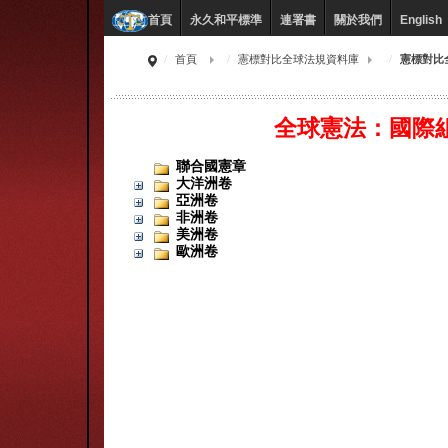
永久和平標準
連署書
關於我們
English
首頁
首頁
憲標對比全球法規資料庫
憲標對比
全球憲法：國際
聯合國憲章
大洋洲卷
亞洲卷
非洲卷
美洲卷
歐洲卷