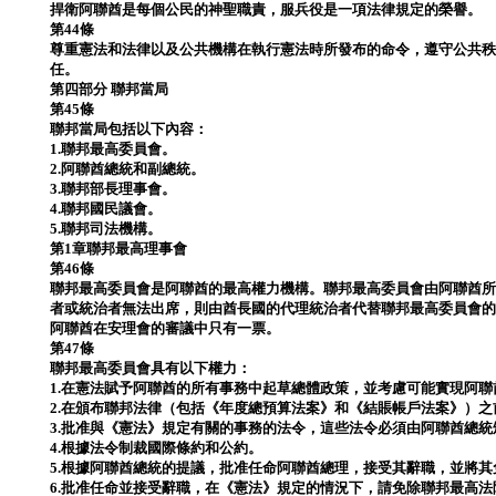
捍衛阿聯酋是每個公民的神聖職責，服兵役是一項法律規定的榮譽。
第44條
尊重憲法和法律以及公共機構在執行憲法時所發布的命令，遵守公共
任。
第四部分 聯邦當局
第45條
聯邦當局包括以下內容：
1.聯邦最高委員會。
2.阿聯酋總統和副總統。
3.聯邦部長理事會。
4.聯邦國民議會。
5.聯邦司法機構。
第1章聯邦最高理事會
第46條
聯邦最高委員會是阿聯酋的最高權力機構。聯邦最高委員會由阿聯酋
者或統治者無法出席，則由酋長國的代理統治者代替聯邦最高委員會
阿聯酋在安理會的審議中只有一票。
第47條
聯邦最高委員會具有以下權力：
1.在憲法賦予阿聯酋的所有事務中起草總體政策，並考慮可能實現阿
2.在頒布聯邦法律（包括《年度總預算法案》和《結賬帳戶法案》）
3.批准與《憲法》規定有關的事務的法令，這些法令必須由阿聯酋總
4.根據法令制裁國際條約和公約。
5.根據阿聯酋總統的提議，批准任命阿聯酋總理，接受其辭職，並將其
6.批准任命並接受辭職，在《憲法》規定的情況下，請免除聯邦最高