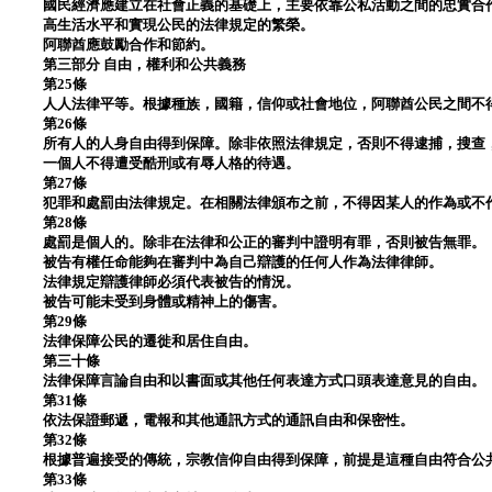
國民經濟應建立在社會正義的基礎上，主要依靠公私活動之間的忠實合
高生活水平和實現公民的法律規定的繁榮。
阿聯酋應鼓勵合作和節約。
第三部分 自由，權利和公共義務
第25條
人人法律平等。根據種族，國籍，信仰或社會地位，阿聯酋公民之間不
第26條
所有人的人身自由得到保障。除非依照法律規定，否則不得逮捕，搜查
一個人不得遭受酷刑或有辱人格的待遇。
第27條
犯罪和處罰由法律規定。在相關法律頒布之前，不得因某人的作為或不
第28條
處罰是個人的。除非在法律和公正的審判中證明有罪，否則被告無罪。
被告有權任命能夠在審判中為自己辯護的任何人作為法律律師。
法律規定辯護律師必須代表被告的情況。
被告可能未受到身體或精神上的傷害。
第29條
法律保障公民的遷徙和居住自由。
第三十條
法律保障言論自由和以書面或其他任何表達方式口頭表達意見的自由。
第31條
依法保證郵遞，電報和其他通訊方式的通訊自由和保密性。
第32條
根據普遍接受的傳統，宗教信仰自由得到保障，前提是這種自由符合公
第33條