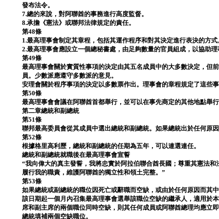
發布法令。
7.總的來說，對阿聯酋的事務進行高度監督。
8.承擔《憲法》或聯邦法律規定的責任。
第48條
1.最高理事會制定其章程，包括其運作程序和對其決定進行表決的方
2.最高理事會應設立一個總秘書處，由足夠數量的官員組成，以協助
第49條
最高理事會關於實質性事項的決定由其五名成員中的大多數決定，但
員。少數派應遵守多數派的意見。
安理會關於程序事項的決定以多數票作出。理事會的章程規定了這些
第50條
最高理事會會議在阿聯酋首都舉行，並可以在事先商定的其他地點舉
第二章總統和副總統
第51條
聯邦最高委員會從其成員中選出總統和副總統。如果總統出於任何原
第52條
根據格里高利歷，總統和副總統的任期為五年，可以連選連任。
總統和副總統就職後在最高理事會宣誓
“我向偉大的真主發誓，我將忠實於阿拉伯聯合酋長國；尊重其憲法和
履行我的職責，維護阿聯酋的獨立性和領土完整。”
第53條
如果總統或副總統的職位因死亡或辭職而空缺，或由於任何原因而其
該日期起一個月內召集最高理事會選舉該職位空缺的繼承人，適用於本
席和副主席的兩個職位同時空缺，則其任何成員或阿聯酋總理均應立
總統填補兩個空缺職位。