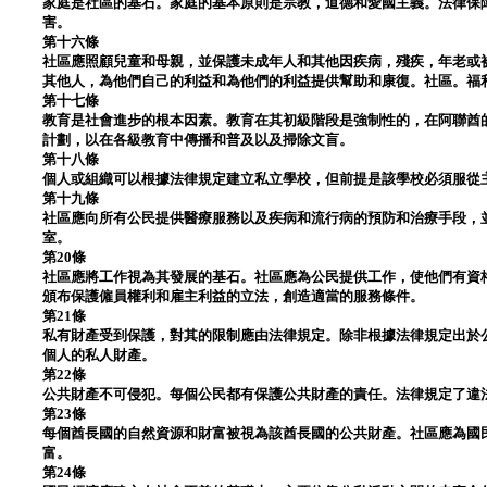
家庭是社區的基石。家庭的基本原則是宗教，道德和愛國主義。法律保
害。
第十六條
社區應照顧兒童和母親，並保護未成年人和其他因疾病，殘疾，年老或
其他人，為他們自己的利益和為他們的利益提供幫助和康復。社區。福
第十七條
教育是社會進步的根本因素。教育在其初級階段是強制性的，在阿聯酋
計劃，以在各級教育中傳播和普及以及掃除文盲。
第十八條
個人或組織可以根據法律規定建立私立學校，但前提是該學校必須服從
第十九條
社區應向所有公民提供醫療服務以及疾病和流行病的預防和治療手段，
室。
第20條
社區應將工作視為其發展的基石。社區應為公民提供工作，使他們有資
頒布保護僱員權利和雇主利益的立法，創造適當的服務條件。
第21條
私有財產受到保護，對其的限制應由法律規定。除非根據法律規定出於
個人的私人財產。
第22條
公共財產不可侵犯。每個公民都有保護公共財產的責任。法律規定了違
第23條
每個酋長國的自然資源和財富被視為該酋長國的公共財產。社區應為國
富。
第24條