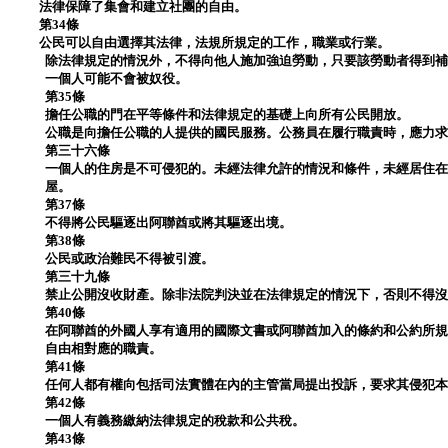
法律保障了集會和建立社團的自由。
第34條
公民可以自由選擇其法律，法規所規定的工作，職業或行業。
除法律規定的情況外，不得向他人施加強迫勞動，只要該勞動者得到
一個人可能不會被奴役。
第35條
擔任公職的門在平等條件和法律規定的基礎上向所有公民開放。
公職是向擔任公職的人提供的國民服務。公務員在履行職責時，應力
第三十六條
一個人的住房是不可侵犯的。未經法律允許的情況和條件，未經居住
屋。
第37條
不得將公民驅逐出阿聯酋或將其驅逐出境。
第38條
公民或政治難民不得被引渡。
第三十九條
禁止公開沒收財產。除非法院判決並在法律規定的情況下，否則不得
第40條
在阿聯酋的外國人享有適用的國際文書或阿聯酋加入的條約和公約所
自由相對應的職責。
第41條
任何人都有權向包括司法實體在內的主管當局提出投訴，要求其侵犯
第42條
一個人有義務繳納法律規定的稅款和公共稅。
第43條