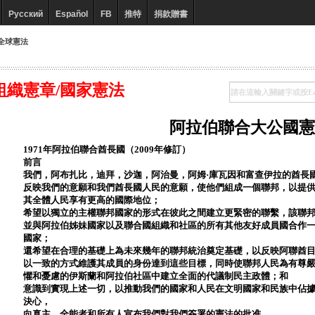
Русский
Español
FB
推特
捐款贈書
全球憲法
組織憲章/國家憲法
阿拉伯聯合大公國憲
1971年阿拉伯聯合酋長國（2009年修訂）
前言
我們，阿布扎比，迪拜，沙迦，阿治曼，阿姆·庫瓦因和富查伊拉的酋長
反映我們的意願和我們酋長國人民的意願，使他們組成一個聯邦，以提
其全體人民享有更高的國際地位；
希望以獨立的主權聯邦國家的形式在彼此之間建立更緊密的聯繫，該聯
並與阿拉伯姊妹國家以及聯合國組織和社區的所有其他友好成員國合作
國家；
還希望在合理的基礎上為未來幾年的聯邦統治奠定基礎，以反映阿聯酋
以一致的方式維護其成員的身份達到這些目標，同時使聯邦人民為有尊
懼和憂慮的伊斯蘭和阿拉伯社區中建立全面的代議制民主政體；和
意識到實現上述一切，以推動我們的國家和人民在文明國家和民族中佔
決心，
向真主，全能者和所有人宣布我們對我們簽署的憲法的批准。