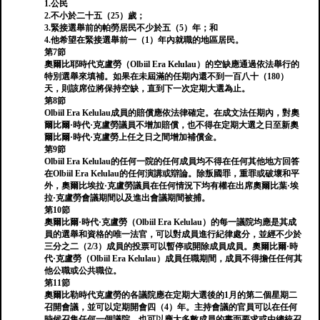
1.公民
2.不小於二十五（25）歲；
3.緊接選舉前的帕勞居民不少於五（5）年；和
4.他希望在緊接選舉前一（1）年內就職的地區居民。
第7節
奧爾比耶時代克盧勞（Olbiil Era Kelulau）的空缺應通過依法舉行的
特別選舉來填補。如果在未屆滿的任期內還不到一百八十（180）
天，則該席位將保持空缺，直到下一次定期大選為止。
第8節
Olbiil Era Kelulau成員的賠償應依法律確定。在成文法任期內，對奧
爾比爾·時代·克盧勞議員不增加賠償，也不得在定期大選之日至新奧
爾比爾·時代·克盧勞上任之日之間增加補償金。
第9節
Olbiil Era Kelulau的任何一院的任何成員均不得在任何其他地方回答
在Olbiil Era Kelulau的任何演講或辯論。除叛國罪，重罪或破壞和平
外，奧爾比埃拉·克盧勞議員在任何情況下均有權在出席奧爾比葉·埃
拉·克盧勞會議期間以及進出會議期間被捕。
第10節
奧爾比爾·時代·克盧勞（Olbiil Era Kelulau）的每一議院均應是其成
員的選舉和資格的唯一法官，可以對成員進行紀律處分，並經不少於
三分之二（2/3）成員的投票可以暫停或開除成員成員。奧爾比爾·時
代·克盧勞（Olbiil Era Kelulau）成員任職期間，成員不得擔任任何其
他公職或公共職位。
第11節
奧爾比勒時代克盧勞的各議院應在定期大選後的1月的第二個星期二
召開會議，並可以定期開會四（4）年。主持會議的官員可以在任何
時候召集任何一個議院，也可以應大多數成員的書面要求或由總統召