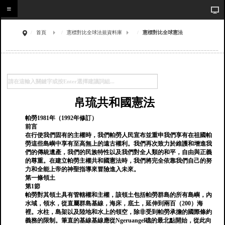
首頁
憲標對比全球法規資料庫
憲標對比全球憲法
帛琉共和國憲法
帕勞1981年（1992年修訂）
前言
在行使我們固有的主權時，我們帕勞人民宣布並重申我們享有在祖國帕
勞這些島嶼中享有至高無上的遠古權利。我們再次致力於維護和增進我
們的傳統遺產，我們的民族特性以及我們對全人類的和平，自由與正義
的尊重。在建立帕勞主權共和國憲法時，我們將完全依靠我們自己的努
力和全能上帝的神聖指導來冒險進入未來。
第一條領土
第1節
帕勞對其領土具有管轄權和主權，該領土包括帕勞群島的所有島嶼，內
水域，領水，從直屬群島基線，海床，底土，延伸到兩百（200）海
裡。水柱，島架以及陸地和水上的領空，除非受到帕勞承擔的國際條約
義務的限制。筆直的基線基線應從Ngeruangel礁的最北點開始，從此向