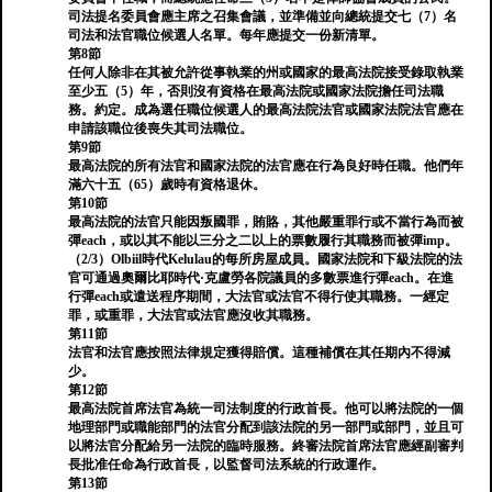
司法提名委員會應主席之召集會議，並準備並向總統提交七（7）名
司法和法官職位候選人名單。每年應提交一份新清單。
第8節
任何人除非在其被允許從事執業的州或國家的最高法院接受錄取執業
至少五（5）年，否則沒有資格在最高法院或國家法院擔任司法職
務。約定。成為選任職位候選人的最高法院法官或國家法院法官應在
申請該職位後喪失其司法職位。
第9節
最高法院的所有法官和國家法院的法官應在行為良好時任職。他們年
滿六十五（65）歲時有資格退休。
第10節
最高法院的法官只能因叛國罪，賄賂，其他嚴重罪行或不當行為而被
彈each，或以其不能以三分之二以上的票數履行其職務而被彈imp。
（2/3）Olbiil時代Kelulau的每所房屋成員。國家法院和下級法院的法
官可通過奧爾比耶時代·克盧勞各院議員的多數票進行彈each。在進
行彈each或遣送程序期間，大法官或法官不得行使其職務。一經定
罪，或重罪，大法官或法官應沒收其職務。
第11節
法官和法官應按照法律規定獲得賠償。這種補償在其任期內不得減
少。
第12節
最高法院首席法官為統一司法制度的行政首長。他可以將法院的一個
地理部門或職能部門的法官分配到該法院的另一部門或部門，並且可
以將法官分配給另一法院的臨時服務。終審法院首席法官應經副審判
長批准任命為行政首長，以監督司法系統的行政運作。
第13節