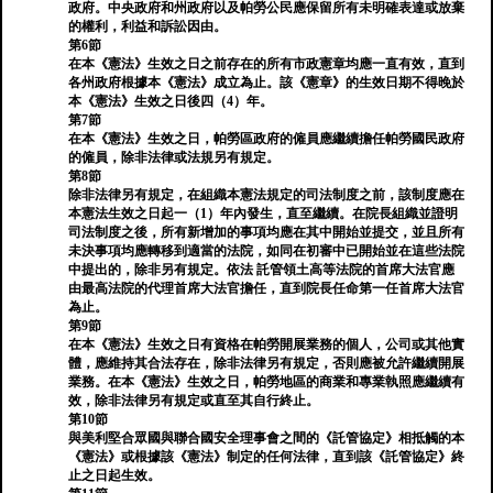
政府。中央政府和州政府以及帕勞公民應保留所有未明確表達或放棄
的權利，利益和訴訟因由。
第6節
在本《憲法》生效之日之前存在的所有市政憲章均應一直有效，直到
各州政府根據本《憲法》成立為止。該《憲章》的生效日期不得晚於
本《憲法》生效之日後四（4）年。
第7節
在本《憲法》生效之日，帕勞區政府的僱員應繼續擔任帕勞國民政府
的僱員，除非法律或法規另有規定。
第8節
除非法律另有規定，在組織本憲法規定的司法制度之前，該制度應在
本憲法生效之日起一（1）年內發生，直至繼續。在院長組織並證明
司法制度之後，所有新增加的事項均應在其中開始並提交，並且所有
未決事項均應轉移到適當的法院，如同在初審中已開始並在這些法院
中提出的，除非另有規定。依法 託管領土高等法院的首席大法官應
由最高法院的代理首席大法官擔任，直到院長任命第一任首席大法官
為止。
第9節
在本《憲法》生效之日有資格在帕勞開展業務的個人，公司或其他實
體，應維持其合法存在，除非法律另有規定，否則應被允許繼續開展
業務。在本《憲法》生效之日，帕勞地區的商業和專業執照應繼續有
效，除非法律另有規定或直至其自行終止。
第10節
與美利堅合眾國與聯合國安全理事會之間的《託管協定》相抵觸的本
《憲法》或根據該《憲法》制定的任何法律，直到該《託管協定》終
止之日起生效。