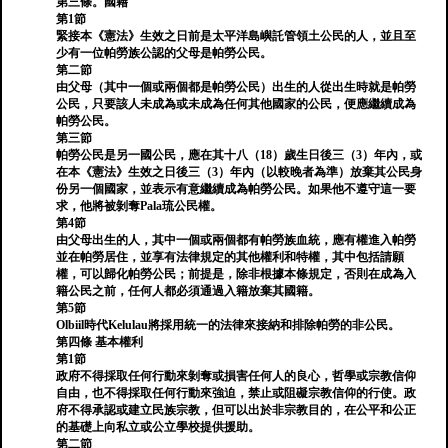
第三條。國籍
第1節
緊接本《憲法》生效之日前是太平洋島嶼託管領土公民的人，並且至
少有一位帕勞族公認的父母是帕勞公民。
第二節
由父母（其中一個或兩個都是帕勞公民）出生的人從出生時就是帕勞
公民，只要該人未成為或未成為任何其他國家的公民，便應繼續成為
帕勞公民。
第三節
帕勞公民是另一國公民，應在其十八（18）歲生日後三（3）年內，或
在本《憲法》生效之日後三（3）年內（以較晚者為準）放棄其公民身
份另一個國家，並表示有意繼續成為帕勞公民。如果他不遵守這一要
求，他將被剝奪Pala琉公民權。
第4節
由父母出生的人，其中一個或兩個都有帕勞族血統，應有權進入帕勞
並在帕勞居住，並享有法律規定的其他權利和特權，其中包括請願
權，可以歸化帕勞公民；前提是，除非根據本條規定，否則在成為入
籍公民之前，任何人都必須通過入籍放棄其國籍。
第5節
Olbiil時代Kelulau將採用統一的法律來接納和排除帕勞的非公民。
第四條 基本權利
第1節
政府不得採取任何行動來剝奪或損害任何人的良心，哲學或宗教信仰
自由，也不得採取任何行動來強迫，禁止或阻礙宗教信仰的行使。政
府不得承認或建立民族宗教，但可以出於非宗教目的，在公平和公正
的基礎上向私立或公立學校提供援助。
第二節