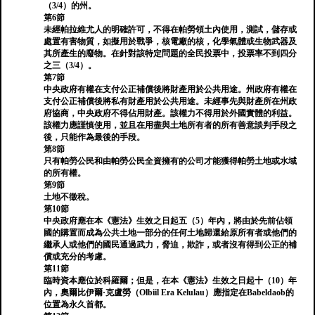
（3/4）的州。
第6節
未經帕拉維尤人的明確許可，不得在帕勞領土內使用，測試，儲存或
處置有害物質，如擬用於戰爭，核電廠的核，化學氣體或生物武器及
其所產生的廢物。在針對該特定問題的全民投票中，投票率不到四分
之三（3/4）。
第7節
中央政府有權在支付公正補償後將財產用於公共用途。州政府有權在
支付公正補償後將私有財產用於公共用途。未經事先與財產所在州政
府協商，中央政府不得佔用財產。該權力不得用於外國實體的利益。
該權力應謹慎使用，並且在用盡與土地所有者的所有善意談判手段之
後，只能作為最後的手段。
第8節
只有帕勞公民和由帕勞公民全資擁有的公司才能獲得帕勞土地或水域
的所有權。
第9節
土地不徵稅。
第10節
中央政府應在本《憲法》生效之日起五（5）年內，將由於先前佔領
國的購置而成為公共土地一部分的任何土地歸還給原所有者或他們的
繼承人或他們的國民通過武力，脅迫，欺詐，或者沒有得到公正的補
償或充分的考慮。
第11節
臨時資本應位於科羅爾；但是，在本《憲法》生效之日起十（10）年
內，奧爾比伊爾·克盧勞（Olbiil Era Kelulau）應指定在Babeldaob的
位置為永久首都。