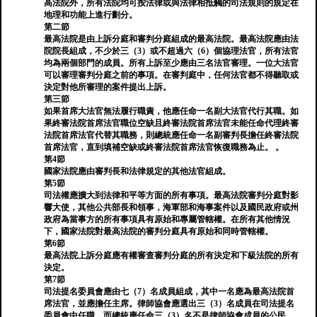
高法院外，所有法院均可按法律或與法律相抵觸的司法規則的規定在
地理和功能上進行劃分。
第二節
最高法院是由上訴分庭和審判分庭組成的最高法院。最高法院應由法
院院長組成，不少於三（3）或不超過六（6）個協理法官，所有法官
均為兩個部門的成員。所有上訴至少應由三名法官審理。一位大法官
可以審理審判分庭之前的事項。在審判庭中，任何法官都不得聽取或
決定對他所審理的案件提出上訴。
第三節
如果首席大法官無法履行職責，他應任命一名副大法官代行其職。如
果終審法院首席法官職位空缺且終審法院首席法官未能任命代理終審
法院首席法官代替其職務，則總統應任命一名副審判長擔任終審法院
首席法官，直到填補空缺或終審法院首席法官恢復職務為止。 。
第4節
國家法院應由審判長和法律規定的其他法官組成。
第5節
司法權應擴大到法律和平等方面的所有事項。最高法院審判分庭對影
響大使，其他公共部長和領事，海軍部和海事案件以及國民政府或州
政府為當事方的所有事項具有原始和專屬管轄權。在所有其他情況
下，國家法院對最高法院的審判分庭具有原始和同時管轄權。
第6節
最高法院上訴分庭應有權審查審判分庭的所有決定和下級法院的所有
決定。
第7節
司法提名委員會應由七（7）名成員組成，其中一名應為最高法院首
席法官，並應擔任主席。律師協會應選出三（3）名成員在司法提名
委員會中任職，而總統應任命三（3）名不是律師協會成員的公民。