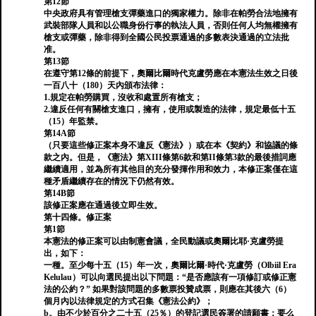
第12節
中央政府具有管理槍支彈藥進口的獨家權力。除非在帕勞合法地擁有
武裝部隊人員和以公職身份行事的執法人員，否則任何人均無權擁有
槍支或彈藥，除非得到全國公民投票通過的多數表決通過的立法批
准。
第13節
在遵守第12條的前提下，奧爾比爾時代克盧勞應在本憲法生效之日後
一百八十（180）天內頒布法律：
1.規定在帕勞購買，沒收和處置所有槍支；
2.違反任何有關槍支進口，擁有，使用或製造的法律，規定最低十五
（15）年監禁。
第14A節
（只要這些修正案本身不違反《憲法》）或在本《契約》和協議的條
款之內。但是，《憲法》第XIII條第6款和第II條第3款的最後措詞應
繼續適用，並為所有其他目的充分發揮作用和效力，本修正案僅在這
種矛盾繼續存在的情況下仍然有效。
第14B節
該修正案應在通過後立即生效。
第十四條。修正案
第1節
本憲法的修正案可以由制憲會議，全民動議或奧爾比耶·克盧勞提
出，如下：
一種。至少每十五（15）年一次，奧爾比爾·時代·克盧勞（Olbiil Era
Kelulau）可以向選民提出以下問題：“是否應該有一項修訂或修正憲
法的公約？” 如果對該問題的多數票投贊成票，則應在其後六（6）
個月內以法律規定的方式召集《憲法公約》；
b。由不少於百分之二十五（25％）的登記選民簽署的請願書；要么