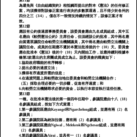
第11節
為避免與《自由組織契約》相抵觸而提出的對本《憲法》的任何修正
案，均須獲得對該修正案進行表決的多數票通過，且不得少於各州的
四分之三（3/4）。僅在不一致情況持續的情況下，該修正案才有
效。
第12節
應設有公約後過渡事務委員會，該委員會應由九名成員組成，其中五
名應由《帕勞憲法公約》主席任命，但須經該公約批准，其中兩名應
由當選眾議院任命帕勞立法機關議員，其中兩名應由帕勞立法機關上
議院任命。成員的任期應不遲於本憲法批准後的十（10）天。委員會
應在批准本《憲法》後的十（10）天內開始工作，並應持續到根據本
條第2款選出的主席團成員成立為止。該委員會的職責如下：
1.協助政府職能的有序轉移；
2.提出必要的過渡立法；
3.獲得有序過渡所需的信息；
4.在過渡問題上與帕勞政治地位委員會和帕勞立法機關合作；
（五）採取合理必要的一切步驟，促進有序過渡；和
6.向帕勞立法機關尋求必要的資金，以執行本節並執行這些任務。
第13節
一種。在批准本憲法後的第一個四年任期中，參議院應由十八（18）
名參議員組成，按如下方式當選：
1.第一參議院區應由Kayangel和Ngarchelong組成，並應有兩（2）名
參議員；
2.第二參議院區為納加拉德，應有兩（2）名參議員；
3.第三參議院區應由Ngiwal，Melekeok和Ngchesar組成，並應有兩
（2）名參議員；
4.第四參議院區為Airai，並具有一（1）名參議員；