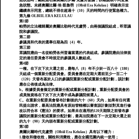
急狀態時，總統應召集奧爾比伊爾·克盧勞會議，以確認或不同意緊
急狀態。未經奧爾比爾·埃·凱魯勞（Olbiil Era Kelulau）明確表示並
繼續表示同意，總統不得在超過十（10）天的時間內行使緊急權力。
第九條 OLBIIL ERA KELULAU
第1節
帕勞的立法權歸屬於奧爾比勒時代克盧勞，由兩個議院組成，即眾議
院和參議院。
第二節
參議員和代表的選舉任期為四（4）年。
第三節
眾議院應由一名從帕勞各州普遍當選的代表組成。參議院應由法律規
定的連任委員會不時規定的參議員人數組成。
第4節
一種。在下次下次大選之前，應每八（8）年不少於一百八十（180）
天組成一個重新分配委員會。委員會應在定期大選前至少一百二十
（120）天發布基於人口的參議院重新分配或重新分配計劃，該計劃
應在公佈後成為法律。
b。根據委員會擬定的重新分配或重新分配計劃，重新分配委員會的
成員無資格在下次下次大選中成為參議院候選人。
C。在重新分配委員會發布計劃後的六十（60）天內，如果有任何選
民提出請求，最高法院應具有原始管轄權以審查該計劃並對其進行修
改以符合本《憲法》的要求。如果未在適用的120天期限之前發布參
議院的重新分配或重新分配計劃，最高法院應在下一次定期大選之前
的九十（90）天內頒布重新分配或重新分配計劃。
第5節
奧爾比爾時代克盧勞（Olbiil Era Kelulau）具有以下權力：
1.徵收和徵收稅，關稅和消費稅，應在全國范圍內統一使用；