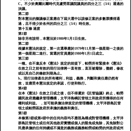
C。不少於奧爾比爾時代克盧勞眾議院議員的四分之三（3/4）通過的
決議。
第二節
對本憲法的擬議修正案應在下屆大選中以該修正案的多數票獲得通
過，且不得少於各州的四分之三（3/4）時生效。
第十五條 過渡
第1節
除非另有說明，本憲法於1980年1月1日生效。
第二節
根據本憲法的規定，第一次選舉應於1979年11月第一個星期一之後的
第一個星期二進行。當選的官員應於1980年1月1日成立。
第三節
一種。在不違反本《憲法》規定的前提下，帕勞所有緊接本《憲法》
生效之日之前有效的現行法律將一直有效，直至被廢除，撤銷，修改
或以其自己的條款到期為止。
b。現行法律產生的所有權利，利益，義務，判斷和責任應仍然有
效，並應受本憲法規定的承認，行使和執行。
第4節
在本《憲法》生效之日或之後，但不得遲於《託管協議》終止，帕勞
國民政府應繼承管理機構，太平洋島嶼託管領土和政府所獲得的任何
權利或利益。 ，並可能承擔法律規定的管理機構，太平洋群島託管
領土或帕勞區政府所承擔的義務和責任。
第5節
本條第3節或第4節中的任何內容均不應視為構成對管理機構，太平洋
群島託管領土或任何其他政府實體或個人的豁免或免除，其免除對公
民應承擔的任何持續或不滿意的義務或義務帕勞或帕勞的州政府或州