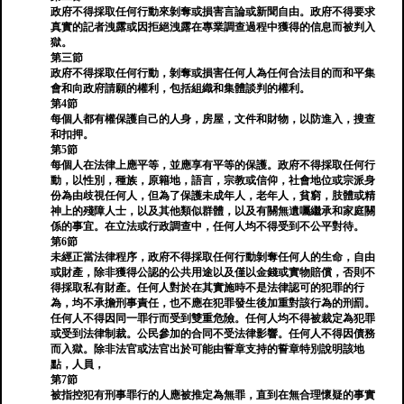
政府不得採取任何行動來剝奪或損害言論或新聞自由。政府不得要求
真實的記者洩露或因拒絕洩露在專業調查過程中獲得的信息而被判入
獄。
第三節
政府不得採取任何行動，剝奪或損害任何人為任何合法目的而和平集
會和向政府請願的權利，包括組織和集體談判的權利。
第4節
每個人都有權保護自己的人身，房屋，文件和財物，以防進入，搜查
和扣押。
第5節
每個人在法律上應平等，並應享有平等的保護。政府不得採取任何行
動，以性別，種族，原籍地，語言，宗教或信仰，社會地位或宗派身
份為由歧視任何人，但為了保護未成年人，老年人，貧窮，肢體或精
神上的殘障人士，以及其他類似群體，以及有關無遺囑繼承和家庭關
係的事宜。在立法或行政調查中，任何人均不得受到不公平對待。
第6節
未經正當法律程序，政府不得採取任何行動剝奪任何人的生命，自由
或財產，除非獲得公認的公共用途以及僅以金錢或實物賠償，否則不
得採取私有財產。任何人對於在其實施時不是法律認可的犯罪的行
為，均不承擔刑事責任，也不應在犯罪發生後加重對該行為的刑罰。
任何人不得因同一罪行而受到雙重危險。任何人均不得被裁定為犯罪
或受到法律制裁。公民參加的合同不受法律影響。任何人不得因債務
而入獄。除非法官或法官出於可能由誓章支持的誓章特別說明該地
點，人員，
第7節
被指控犯有刑事罪行的人應被推定為無罪，直到在無合理懷疑的事實