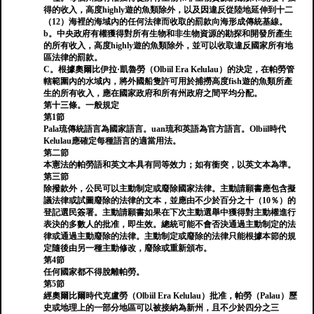
得的收入，高度highly遊的魚類除外，以及因違反從陸地延伸到十二
（12）海裡的海域內的任何法律而收取的罰款向海形成傳統基線。
b。中央政府有權獲得對所有生物和非生物資源的勘探和開發所產生
的所有收入，高度highly遊的魚類除外，並可以收取違反國家所有地
區法律的罰款。
C。根據奧爾比伊拉·凱魯勞（Olbiil Era Kelulau）的決定，在帕勞管
轄範圍內的水域內，將外國船隻許可用於捕撈高度fish遊的魚類所產
生的所有收入，應在國家政府和所有州政府之間平均分配。
第十三條。一般規定
第1節
Pala琉傳統語言為國家語言。uan琉和英語為官方語言。Olbiil時代
Kelulau應確定每種語言的適當用法。
第二節
本憲法的帕勞語和英文本具有同等效力；如有衝突，以英文本為準。
第三節
除撥款外，公民可以主動制定或廢除國家法律。主動請願書應包含擬
議法律或試圖廢除的法律的文本，並應由不少於百分之十（10％）的
登記選民簽署。主動請願書如果在下次主動選舉中獲得對主動權進行
表決的多數人的批准，即生效。總統可能不會否決通過主動制定的法
律或通過主動廢除的法律。主動制定或廢除的法律只能根據本節的規
定隨後由另一種主動修改，廢除或重新頒布。
第4節
任何國家都不得脫離帕勞。
第5節
經奧爾比爾時代克盧勞（Olbiil Era Kelulau）批准，帕勞（Palau）歷
史或地理上的一部分地區可以被接納為新州，且不少於四分之三