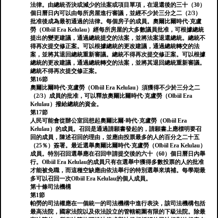
法律。由總統否決或減少的法案或項目單項，在退還後的三十（30）
個日曆日內可以由每所房屋進行審議，並經不少於三分之二（2/3）
批准後成為最初通過的法律。每個房子的成員。奧爾比爾時代·克盧
勞（Olbiil Era Kelulau）經每所房屋的大多數議員批准，可根據總統
提出的變更建議，通過總統提交的法案，並將法案退還總統。總統不
得再次提交修正案。可以根據總統的更改建議，通過總統轉交的法
案，並將其退回總統重新審議。總統不得再次提交修正案。可以根據
總統的更改建議，通過總統轉交的法案，並將其退回總統重新審議。
總統不得再次提交修正案。
第16節
奧爾比爾時代·克盧勞（Olbiil Era Kelulau）須獲得不少於三分之二
（2/3）成員的批准，可以釋放奧爾比爾時代·克盧勞（Olbiil Era
Kelulau）撥給總統的資金。
第17節
人民可能會從辦公室回想起奧爾比爾·時代·克盧勞（Olbiil Era
Kelulau）的成員。召回是通過請願書發起的，請願書上應標明要召
回的成員，陳述召回的理由，並應由投票最多的人的百分之二十五
（25％）簽署。最近選舉奧爾比爾時代·克盧勞（Olbiil Era Kelulau）
成員。特別召回選舉應在召回申請提交後的六十（60）個日曆日內舉
行。Olbiil Era Kelulau的成員只有在選舉中獲得多數投票的人的批准
才能被免職，而這種空缺應由依法舉行的特別選舉來填補。每學期最
多可以召回一次Olbiil Era Kelulau的個人成員。
第十條司法機構
第1節
帕勞的司法權應在一個統一的司法機構中進行表決，該司法機構包括
最高法院，國家法院以及依法設立的管轄範圍有限的下級法院。除最