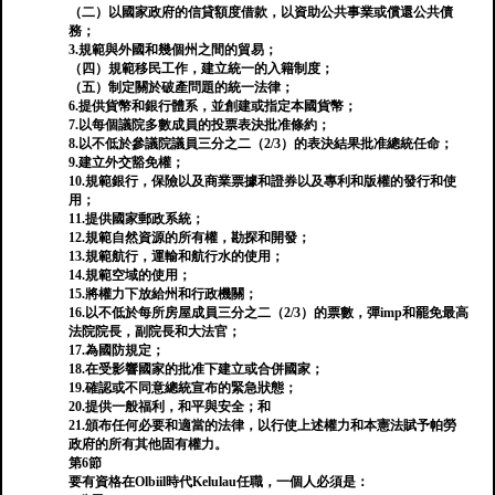
（二）以國家政府的信貸額度借款，以資助公共事業或償還公共債
務；
3.規範與外國和幾個州之間的貿易；
（四）規範移民工作，建立統一的入籍制度；
（五）制定關於破產問題的統一法律；
6.提供貨幣和銀行體系，並創建或指定本國貨幣；
7.以每個議院多數成員的投票表決批准條約；
8.以不低於參議院議員三分之二（2/3）的表決結果批准總統任命；
9.建立外交豁免權；
10.規範銀行，保險以及商業票據和證券以及專利和版權的發行和使
用；
11.提供國家郵政系統；
12.規範自然資源的所有權，勘探和開發；
13.規範航行，運輸和航行水的使用；
14.規範空域的使用；
15.將權力下放給州和行政機關；
16.以不低於每所房屋成員三分之二（2/3）的票數，彈imp和罷免最高
法院院長，副院長和大法官；
17.為國防規定；
18.在受影響國家的批准下建立或合併國家；
19.確認或不同意總統宣布的緊急狀態；
20.提供一般福利，和平與安全；和
21.頒布任何必要和適當的法律，以行使上述權力和本憲法賦予帕勞
政府的所有其他固有權力。
第6節
要有資格在Olbiil時代Kelulau任職，一個人必須是：