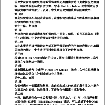
首席大法官應為總統準備並通過總統向奧爾比伊時代克盧勞提交整個
統一司法系統的年度合併預算。除非Olbiil Era Kelulau要求州政府償
還該費用的適當部分，否則，中央政府應負擔該系統的總費用。
第14節
最高法院應頒布有關法院管理，法律和司法職業以及民事和刑事事項
的慣例和程序的規則。
第十一條。州政府
第1節
州政府的組織結構應遵循帕勞的民主原則，傳統，並且不得與本《憲
法》相抵觸。中央政府應協助州政府的組織。
第二節
未由本憲法明確授權給各州或不授予國民政府的所有政府權力均為國
民政府的權力。中央政府可以依法將權力下放給州政府。
第三節
根據Olbiil Era Kelulau制定的法律，州立法機關有權徵收稅款，該稅
款將在整個州統一適用。
第4節
經奧爾比勒時代·克盧勞（Olbiil Era Kelulau）批准，各州立法機關有
權借款以資助公共計劃或解決公共債務。
第十二條。金融
第1節
每個州應有一個國庫和州庫。來自稅收或其他來源的所有收入均應存
入適當的財政部。除法律外，不得從任何國庫中提取資金。
第二節
一種。總統應任命一名公共審計師，任期為六（6）年，但須經奧爾
比耶·埃拉·克盧勞（Olbiil Era Kelulau）確認。可以通過不少於Olbiil