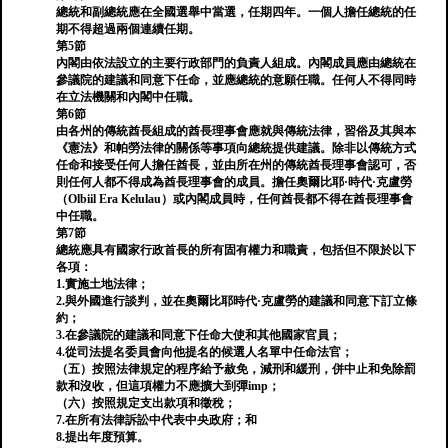
總統和副總統應在全國選舉中當選，任期四年。一個人擔任總統的任
期不得超過兩個連續任期。
第5節
內閣由依法設立的主要行政部門的負責人組成。內閣成員應由總統在
參議院的建議和同意下任命，並應總統的意願任職。任何人不得同時
在立法機關和內閣中任職。
第6節
由各州的傳統酋長組成的酋長理事會應就與傳統法律，習俗及其與本
《憲法》和帕勞法律的關係等事項向總統提供建議。除非以傳統方式
任命和接受任何人擔任酋長，並由所在州的傳統酋長理事會認可，否
則任何人都不得成為酋長理事會的成員。擔任奧爾比耶·時代·克盧勞
（Olbiil Era Kelulau）或內閣成員時，任何酋長都不得在酋長理事會
中任職。
第7節
總統應具有國家行政首長的所有固有權力和職責，包括但不限於以下
各項：
1.實施土地法律；
2.與外國進行談判，並在奧爾比耶時代·克盧勞的建議和同意下訂立條
約；
3.在參議院的建議和同意下任命大使和其他國家官員；
4.從司法提名委員會向他提名的候選人名單中任命法官；
（五）按照法律規定的程序給予赦免，減刑和緩刑，併中止和免除罰
款和沒收，但這項權力不應擴大到彈imp；
（六）按照規定支出款項和徵稅；
7.在所有法律訴訟中代表中央政府；和
8.提出年度預算。