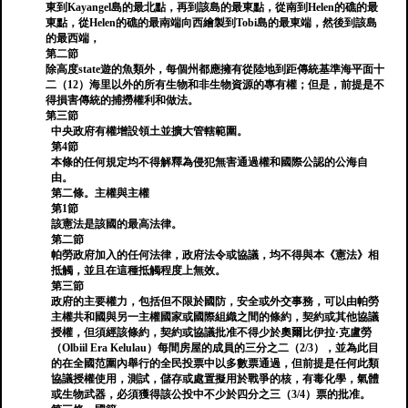
東到Kayangel島的最北點，再到該島的最東點，從南到Helen的礁的最
東點，從Helen的礁的最南端向西繪製到Tobi島的最東端，然後到該島
的最西端，
第二節
除高度state遊的魚類外，每個州都應擁有從陸地到距傳統基準海平面十
二（12）海里以外的所有生物和非生物資源的專有權；但是，前提是不
得損害傳統的捕撈權利和做法。
第三節
中央政府有權增設領土並擴大管轄範圍。
第4節
本條的任何規定均不得解釋為侵犯無害通過權和國際公認的公海自
由。
第二條。主權與主權
第1節
該憲法是該國的最高法律。
第二節
帕勞政府加入的任何法律，政府法令或協議，均不得與本《憲法》相
抵觸，並且在這種抵觸程度上無效。
第三節
政府的主要權力，包括但不限於國防，安全或外交事務，可以由帕勞
主權共和國與另一主權國家或國際組織之間的條約，契約或其他協議
授權，但須經該條約，契約或協議批准不得少於奧爾比伊拉·克盧勞
（Olbiil Era Kelulau）每間房屋的成員的三分之二（2/3），並為此目
的在全國范圍內舉行的全民投票中以多數票通過，但前提是任何此類
協議授權使用，測試，儲存或處置擬用於戰爭的核，有毒化學，氣體
或生物武器，必須獲得該公投中不少於四分之三（3/4）票的批准。