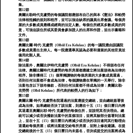
集。
第12節
奧爾比勒時代克盧勞的每個議院都應頒布自己的與本《憲法》和帕勞
法律相抵觸的規則和程序，並可以強迫缺席的議員出席會議。每個房
屋的大多數成員應構成經商的法定人數。每個住所經其多數成員的同
意，可強迫該住所或其委員會參加證人的出席和作證，並出示書籍和
文件。
第13節
奧爾比爾·時代·克盧勞（Olbiil Era Kelulau）的每一議院應由該議院
多數成員選出主持人。每一院應選舉其認為必要和適當的其他官員並
僱用此類人員。
第14節
除法案外，奧爾比伊時代克盧勞（Olbiil Era Kelulau）不得頒布任何
法律。奧爾比爾時代克盧勞的每所房屋都應建立將法案頒佈為法律的
程序。除非獲得三（3）個單獨讀物的每個房屋的大多數成員通過，
否則任何法案都不會成為法律，每個讀物應在單獨的一天舉行。除非
法案包含以下頒布條款，否則任何法案都不得成為法律：奧爾比勒·
克勞勞（Olbil Kelulau）所代表的帕勞人的行為如下：
第15節
奧爾比爾·時代·克盧勞各院通過的法案應提交總統，並由總統簽署後
成為法律。如果總統否決了該法案，則應在十五（15）個日曆日內將
其退還至奧爾比耶·時代·克盧勞的每個住所，並說明其否決理由。總
統可以減少或否決撥款法案中的某個項目，並將其餘部分簽署到法案
上，並在十五（15）個日曆日內將減少或否決的項目連同其行動理由
退還給每個房屋；或將法案提交給每所房屋，並附上修改建議。在提
交總統後的十五（15）個日曆日內未簽名，否決或提交的法案將成為