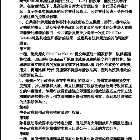
時代Kelulau眾議院議員的三分之二（2/3）的投票，罷免公共審計
師。在這種情況下，最高法院首席大法官應任命一名代理公共審計
師，直至任命並確認新的公共審計師為止。公共審計師應不受任何個
人或組織的控製或影響。
b。公共審計師應檢查和審計中央政府各分支機構，部門，機構或法
定機構的帳目，以及接受中央政府公共資金的所有其他公共法人實體
或非營利組織的帳目。公共審計員應至少每年一次向Olbiil Era
Kelulau報告其檢查和審計的結果，並應具有法律規定的其他職能和
職責。
第三節
一種。總統應向Olbiil Era Kelulau提交年度統一國家預算，以供審議
和批准。Olbiil時代Kelulau可以修改或修改總統提交的年度預算。除
總統建議立即通過的撥款法案或支付奧爾比爾·時代·克盧勞的運營費
用外，奧爾比爾·時代·克盧勞不得頒布撥款法案，直到為預算撥款的
法案頒佈為止。
b。每個州的行政長官應在中央政府的協助下，向州立法機關提交年
度預算，以供審議和批准。州立法機關可以修改或修改州行政長官提
交的年度預算。除州行政長官建議立即通過的撥款法案或支付州立法
機關的運營費用外，州立法機關不得頒布撥款法案，直到為預算撥款
的法案頒佈為止。
第4節
中央政府和州政府有權依法進行投資。
第5節
除非援助條款要求進行特定分配，否則所有大筆贈款和外國援助應由
中央政府和所有州根據需求和人口以公平，公正的方式分享。
第6節
一種。每個州應有權獲得從所有生物和非生物資源的勘探和開發中獲