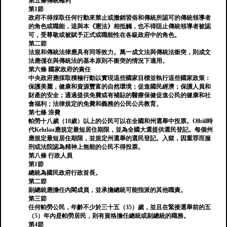
第五條傳統權利
第1節
政府不得採取任何行動來禁止或撤銷習俗和傳統所認可的傳統領導者
的角色或職能，這與本《憲法》相抵觸，也不得阻止傳統領導者被認
可，受尊敬或被賦予正式或職能性在各級政府中的角色。
第二節
法規和傳統法律應具有同等效力。萬一成文法與傳統法衝突，則成文
法應僅在與傳統法的基本原則不衝突的情況下適用。
第六條 國家政府的責任
中央政府應採取積極行動以實現這些國家目標並執行這些國家政策：
保護美麗，健康和資源豐富的自然環境；促進國民經濟；保護人員和
財產的安全；通過提供免費或有補貼的醫療保健促進公民的健康和社
會福利；法律規定的免費和義務的公民公共教育。
第七條 浪費
帕勞十八歲（18歲）以上的公民可以在全國和州選舉中投票。Olbiil時
代Kelulau應規定最短居住期限，並為全國大選提供選民登記。每個州
應規定最短居住期限，並規定州選舉的選民登記。入獄，因重罪而服
刑或法院認為精神上無能的公民不得投票。
第八條 行政人員
第1節
總統為國民政府行政首長。
第二節
副總統應擔任內閣成員，並承擔總統可能指派的其他職責。
第三節
任何帕勞公民，年齡不少於三十五（35）歲，並且在緊接選舉前的五
（5）年內是帕勞居民，則有資格擔任總統或副總統的職務。
第4節