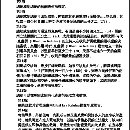
第8節
總統和副總統的薪酬應依法確定。
第9節
總統或副總統可因叛國罪，賄賂或其他嚴重罪行而被彈and並免職，其
投票不得少於奧爾比伊拉·克盧勞各院議員的三分之二（2/3）。
第10節
總統或副總統可通過罷免免職。召回是由不少於四分之三（3/4）州的
州立法機關的三分之二（2/3）成員通過的決議發起的。奧爾比爾·時代
·克盧勞（Olbiil Era Kelulau）的主持人在收到所需數量的經核證的決
議案後，奧爾比爾·時代·克盧勞（Olbiil Era Kelulau）應當建立一個特
別選舉委員會，以監督舉行至少三十（30）天且不超過六十天的全國
召回公投（60）天后，收到所需數量的認證決議。
第11節
副總統空缺時，應接任總統職務。如果空缺是由於死亡，辭職或殘障
而造成的，並且任期仍超過一百八十（180）天，則應在剩餘任期的兩
個月內舉行總統和副總統職位的全國選舉。這樣的空缺。如果總統和
副總統的職位都空缺，則擔任總統職位的順序應如下：參議院議長，
眾議院議長，然後按法律規定。
第12節
總統可以在奧爾比爾時代克盧勞採取立法措施。
第13節
總統應就其管理進度向Olbiil Era Kelulau提交年度報告。
第14節
每當戰爭，外部侵略，內亂或自然災害威脅帕勞許多人的生命或財產
時，總統可宣布進入緊急狀態，並臨時承擔必要的立法權力，以向帕
勞提供立即和具體的救濟。那些生命或財產受到如此威脅。在宣布緊