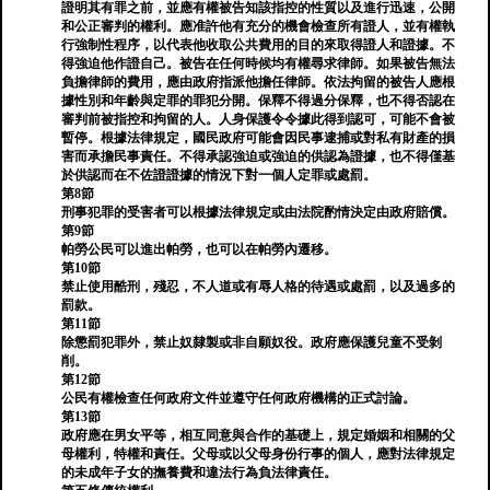
證明其有罪之前，並應有權被告知該指控的性質以及進行迅速，公開
和公正審判的權利。應准許他有充分的機會檢查所有證人，並有權執
行強制性程序，以代表他收取公共費用的目的來取得證人和證據。不
得強迫他作證自己。被告在任何時候均有權尋求律師。如果被告無法
負擔律師的費用，應由政府指派他擔任律師。依法拘留的被告人應根
據性別和年齡與定罪的罪犯分開。保釋不得過分保釋，也不得否認在
審判前被指控和拘留的人。人身保護令令據此得到認可，可能不會被
暫停。根據法律規定，國民政府可能會因民事逮捕或對私有財產的損
害而承擔民事責任。不得承認強迫或強迫的供認為證據，也不得僅基
於供認而在不佐證證據的情況下對一個人定罪或處罰。
第8節
刑事犯罪的受害者可以根據法律規定或由法院酌情決定由政府賠償。
第9節
帕勞公民可以進出帕勞，也可以在帕勞內遷移。
第10節
禁止使用酷刑，殘忍，不人道或有辱人格的待遇或處罰，以及過多的
罰款。
第11節
除懲罰犯罪外，禁止奴隸製或非自願奴役。政府應保護兒童不受剝
削。
第12節
公民有權檢查任何政府文件並遵守任何政府機構的正式討論。
第13節
政府應在男女平等，相互同意與合作的基礎上，規定婚姻和相關的父
母權利，特權和責任。父母或以父母身份行事的個人，應對法律規定
的未成年子女的撫養費和違法行為負法律責任。