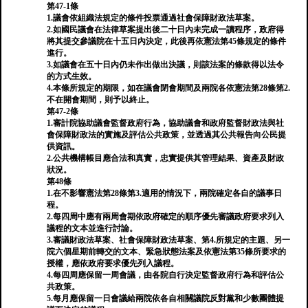
第47-1條
1.議會依組織法規定的條件投票通過社會保障財政法草案。
2.如國民議會在法律草案提出後二十日內未完成一讀程序，政府得
將其提交參議院在十五日內決定，此後再依憲法第45條規定的條件
進行。
3.如議會在五十日內仍未作出做出決議，則該法案的條款得以法令
的方式生效。
4.本條所規定的期限，如在議會閉會期間及兩院各依憲法第28條第2.
不在開會期間，則予以終止。
第47-2條
1.審計院協助議會監督政府行為，協助議會和政府監督財政法與社
會保障財政法的實施及評估公共政策，並透過其公共報告向公民提
供資訊。
2.公共機構帳目應合法和真實，忠實提供其管理結果、資產及財政
狀況。
第48條
1.在不影響憲法第28條第3.適用的情況下，兩院確定各自的議事日
程。
2.每四周中應有兩周會期依政府確定的順序優先審議政府要求列入
議程的文本並進行討論。
3.審議財政法草案、社會保障財政法草案、第4.所規定的主題、另一
院六個星期前轉交的文本、緊急狀態法案及依憲法第35條所要求的
授權，應依政府要求優先列入議程。
4.每四周應保留一周會議，由各院自行決定監督政府行為和評估公
共政策。
5.每月應保留一日會議給兩院依各自相關議院反對黨和少數團體提