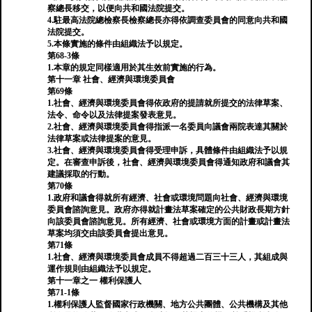
察總長移交，以便向共和國法院提交。
4.駐最高法院總檢察長檢察總長亦得依調查委員會的同意向共和國
法院提交。
5.本條實施的條件由組織法予以規定。
第68-3條
1.本章的規定同樣適用於其生效前實施的行為。
第十一章 社會、經濟與環境委員會
第69條
1.社會、經濟與環境委員會得依政府的提請就所提交的法律草案、
法令、命令以及法律提案發表意見。
2.社會、經濟與環境委員會得指派一名委員向議會兩院表達其關於
法律草案或法律提案的意見。
3.社會、經濟與環境委員會得受理申訴，具體條件由組織法予以規
定。在審查申訴後，社會、經濟與環境委員會得通知政府和議會其
建議採取的行動。
第70條
1.政府和議會得就所有經濟、社會或環境問題向社會、經濟與環境
委員會諮詢意見。政府亦得就計畫法草案確定的公共財政長期方針
向該委員會諮詢意見。所有經濟、社會或環境方面的計畫或計畫法
草案均須交由該委員會提出意見。
第71條
1.社會、經濟與環境委員會成員不得超過二百三十三人，其組成與
運作規則由組織法予以規定。
第十一章之一 權利保護人
第71-1條
1.權利保護人監督國家行政機關、地方公共團體、公共機構及其他