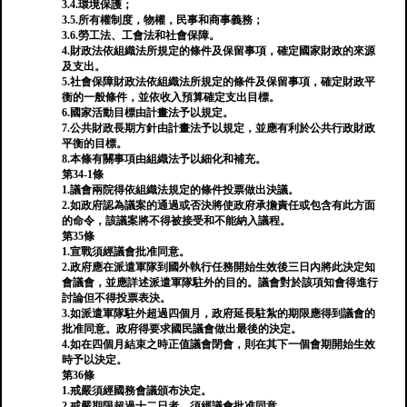
3.4.環境保護；
3.5.所有權制度，物權，民事和商事義務；
3.6.勞工法、工會法和社會保障。
4.財政法依組織法所規定的條件及保留事項，確定國家財政的來源
及支出。
5.社會保障財政法依組織法所規定的條件及保留事項，確定財政平
衡的一般條件，並依收入預算確定支出目標。
6.國家活動目標由計畫法予以規定。
7.公共財政長期方針由計畫法予以規定，並應有利於公共行政財政
平衡的目標。
8.本條有關事項由組織法予以細化和補充。
第34-1條
1.議會兩院得依組織法規定的條件投票做出決議。
2.如政府認為議案的通過或否決將使政府承擔責任或包含有此方面
的命令，該議案將不得被接受和不能納入議程。
第35條
1.宣戰須經議會批准同意。
2.政府應在派遣軍隊到國外執行任務開始生效後三日內將此決定知
會議會，並應詳述派遣軍隊駐外的目的。議會對於該項知會得進行
討論但不得投票表決。
3.如派遣軍隊駐外超過四個月，政府延長駐紮的期限應得到議會的
批准同意。政府得要求國民議會做出最後的決定。
4.如在四個月結束之時正值議會閉會，則在其下一個會期開始生效
時予以決定。
第36條
1.戒嚴須經國務會議頒布決定。
2.戒嚴期限超過十二日者，須經議會批准同意。