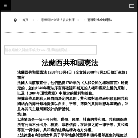
首頁
憲標對比全球法規資料庫
憲標對比全球憲法
法蘭西共和國憲法
法蘭西共和國憲法 1958年10月4日（全文於2008年7月23日修訂生效）
前言
法國人民莊嚴宣告，他們熱愛1789年的《人和公民的權利宣言》所規
定的，並由1946年憲法序言所確認和補充的人權和國家主權的原則，
以及《 2004年環境憲章》中規定的權利和義務。
根據這些原則和人民自由決定的原則，共和國對那些表明願意同共和
國結合的海外領地提供以自由、平等、博愛的共同理想為基礎的，並
且為其民主發展而設計的新體制。
第1條
1.法蘭西是一個不可分割、世俗、民主、社會的共和國。共和國保障
所有公民不分出身、種族、宗教信仰，在法律之前一律平等。共和國
尊重一切信仰。共和國的組織結構為地方分權。
2.法律應有利於婦女和男子平等地參與選舉和獲得選舉產生的職位以