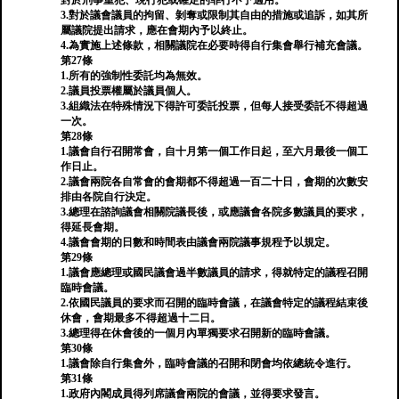
對於刑事重犯、現行犯或確定的罪行不予適用。
3.對於議會議員的拘留、剝奪或限制其自由的措施或追訴，如其所
屬議院提出請求，應在會期內予以終止。
4.為實施上述條款，相關議院在必要時得自行集會舉行補充會議。
第27條
1.所有的強制性委託均為無效。
2.議員投票權屬於議員個人。
3.組織法在特殊情況下得許可委託投票，但每人接受委託不得超過
一次。
第28條
1.議會自行召開常會，自十月第一個工作日起，至六月最後一個工
作日止。
2.議會兩院各自常會的會期都不得超過一百二十日，會期的次數安
排由各院自行決定。
3.總理在諮詢議會相關院議長後，或應議會各院多數議員的要求，
得延長會期。
4.議會會期的日數和時間表由議會兩院議事規程予以規定。
第29條
1.議會應總理或國民議會過半數議員的請求，得就特定的議程召開
臨時會議。
2.依國民議員的要求而召開的臨時會議，在議會特定的議程結束後
休會，會期最多不得超過十二日。
3.總理得在休會後的一個月內單獨要求召開新的臨時會議。
第30條
1.議會除自行集會外，臨時會議的召開和閉會均依總統令進行。
第31條
1.政府內閣成員得列席議會兩院的會議，並得要求發言。