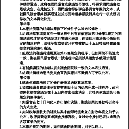
件獲得通過，政府在國民議會或參議院再讀後，得要求國民議會做
最後決定。在此情況下，國民議會得依聯合委員會草擬的文本，或
就國民議會最終投票通過並於必要時經參議院對其進行一項或幾項
修改的文本再做決定。
第46條
1.本憲法所稱的組織法應依下述條件予以通過和修改：
2.組織法草案或提案在一讀過程中只有在依憲法第42條第3.規定的期
限結束後才能提交議院進行審議和表決，但如採用憲法第45條所規
定的加速程序，法律草案或提案只有在被提出十五日後始得在最先
提交的議院進行審議。
3.組織法的審議得適用憲法第45條規定的程序，但如兩院不能達成
一致，則在國民議會最後一讀過程中必須以其絕對多數票才能通
過。
4.有關參議院的組織法須由議會兩院以一致的文本表決通過。
5.組織法須經過憲法委員會宣告與憲法不牴觸方可予以公布。
第47條
1.議會依組織法規定的條件表決通過財政法草案。
2.如國民議會在法律草案提交後四十日內仍未完成一讀程序，政府
得將其提交參議院在十五日內作出做出決定，此後再依憲法第45條
規定的條件進行。
3.如議會在七十日內仍未作出做出決議，則該法案的條款得以命令
的方式生效。
4.如財政年度收支的財政法案未能即時提出並在財政年度之前予以
公布，政府得緊急要求議會授權課稅，並以命令撥付已表決通過的
各項事業的開支。
5.本條所規定的期限，如在議會閉會期間，則予以終止。