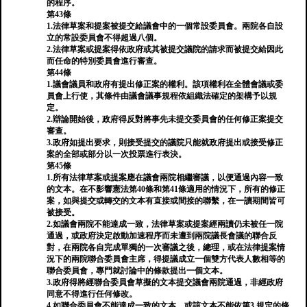
的程序。
第43條
1.法律草案和提案被提交給議會中的一個常設委員會。兩院各自設
立的常設委員會不得超過八個。
2.法律草案或提案得依政府或其被提交議院的請求而被提交給因此
而任命的特別委員會進行審查。
第44條
1.議會議員和政府有提出修正案的權利。該項權利在全體會議或委
員會上行使，其條件由議會議事規程依組織法確定的架構予以規
定。
2.辯論開始後，政府得反對將事先未提交委員會的任何修正案提交
審查。
3.政府如提出要求，則接受提交的議院只能就政府提出或接受修正
案的全部或部分以一次投票進行表決。
第45條
1.所有法律草案或提案應在議會兩院相繼審議，以便通過內容一致
的文本。在不影響憲法第40條和第41條適用的情況下，所有的修正
案，如與提交或轉交的文本有直接或間接的聯繫，在一讀期間皆可
被接受。
2.如議會兩院不能達成一致，法律草案或提案經兩讀仍未被任一院
通過，或政府決定啟動加速程序而未遭到兩院議長會議的聯合反
對，在兩院各自完成單獨的一次審議之後，總理，或在法律提案情
況下的兩院聯合委員會主席，得提議成立一個雙方代表人數相等的
聯合委員會，專門就討論中的條款提出一個文本。
3.政府得將經聯合委員會草擬的文本提交議會兩院通過，非經政府
同意不得進行任何修改。
4.如聯合委員會不能達成一致的文本，或該文本不能依第3.規定的條