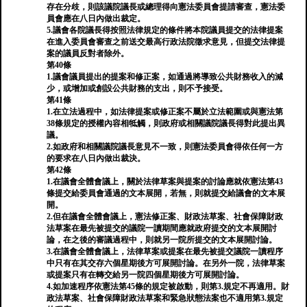
存在分歧，則該議院議長或總理得向憲法委員會提請審查，憲法委
員會應在八日內做出裁定。
5.議會各院議長得按照法律規定的條件將本院議員提交的法律提案
在進入委員會審查之前送交最高行政法院徵求意見，但提交法律提
案的議員反對者除外。
第40條
1.議會議員提出的提案和修正案，如通過將導致公共財務收入的減
少，或增加或創設公共財務的支出，則不予接受。
第41條
1.在立法過程中，如法律提案或修正案不屬於立法範圍或與憲法第
38條規定的授權內容相牴觸，則政府或相關議院議長得對此提出異
議。
2.如政府和相關議院議長意見不一致，則憲法委員會得依任何一方
的要求在八日內做出裁決。
第42條
1.在議會全體會議上，關於法律草案與提案的討論應就依憲法第43
條提交給委員會通過的文本展開，若無，則就提交給議會的文本展
開。
2.但在議會全體會議上，憲法修正案、財政法草案、社會保障財政
法草案在最先被提交的議院一讀期間應就政府提交的文本展開討
論，在之後的審議過程中，則就另一院所提交的文本展開討論。
3.在議會全體會議上，法律草案或提案在最先被提交議院一讀程序
中只有在其交存六個星期後方可展開討論。在另外一院，法律草案
或提案只有在轉交給另一院四個星期後方可展開討論。
4.如加速程序依憲法第45條的規定被啟動，則第3.規定不再適用。財
政法草案、社會保障財政法草案和緊急狀態法案也不適用第3.規定