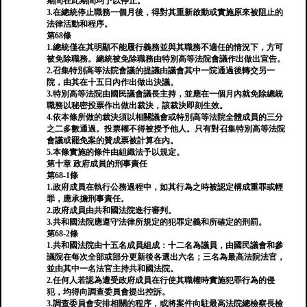
期間在此期間均予以停止。
3.在總統停止職務一個月後，得對其重新啟動或實施原來被阻止的
法律活動和程序。
第68條
1.總統僅在其明顯不能履行義務並與其職務不適任的情況下，方可
被免除職務。總統被免除職務由特別高等法院會議作出做出宣告。
2.召集特別高等法院會議的提議由議會其中一院通過後轉交另一
院，由其在十五日內作出做出決議。
3.特別高等法院由國民議會議長主持，並應在一個月內就免除總統
職務以秘密投票作出做出裁決，該裁決即刻生效。
4.依本條所做的裁決須以相關議會或特別高等法院全體成員的三分
之二多數通過。投票權不得被授予他人。只有對召集特別高等法院
會議或罷免案的贊成票被計算在內。
5.本條實施的條件由組織法予以規定。
第十章 政府成員的刑事責任
第68-1條
1.政府成員在執行公務過程中，如其行為之時被認定構成重罪或輕
罪，應承擔刑事責任。
2.政府成員由共和國法院進行審判。
3.共和國法院應遵守法律所規定的犯罪定義和所確定的刑罰。
第68-2條
1.共和國法院由十五名成員組成：十二名為議員，由國民議會和參
議院在每次全部或部分更新後各選出六名；三名為最高法院法官，
並由其中一名法官主持共和國法院。
2.任何人若認為遭受政府成員在行使其職權時實施犯罪行為的侵
犯，均得向調查委員會提出控訴。
3.調查委員會安排相關的程序，或將案件向駐最高法院總檢察長檢