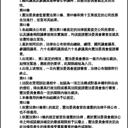
1.國民議員及參議員選舉發生爭議時，由憲法委員會裁定其合法
性。
第60條
1.憲法委員會監督憲法第11條、第89條和第十五章規定的公民投票
合法進行，並宣布其結果。
第61條
1.各組織法公布前，憲法第11條規定的法律提案提交公民投票前，
以及議會兩院議事規程在實施前，均須提請憲法委員會審查並就其
合憲性做出宣告。
2.基於相同目的，法律在公布前得由總統、總理、國民議會議長、
參議院議長、六十名國民議員或六十名參議員向憲法委員會提請審
查。
3.出現第1.、第2.規定的情況，憲法委員會應在一個月內做出裁決。
如情況緊急，應政府的要求，此期限縮短為八日。
4.出現上述情況，一旦向憲法委員會提請審查，法律公布期限即行
終止。
第61-1條
1.法院在受理訴訟過程中，如認為一項立法構成對基本權利和自由
的侵犯，得由最高行政法院或最高法院提請憲法委員會進行審查，
憲法委員會應在一定的期限內做出裁決。
2.本條適用的條件由組織法予以規定。
第62條
1.依憲法第61條第1.的規定，憲法委員會宣告違憲的法律不得公布，
也不得適用。
2.依憲法第61-1條的規定被宣告違憲的法律，應於憲法委員會裁決公
布之時或該裁決確定的最後期限前予以廢止，憲法委員會得決定由
此法律而產生的後果接受重新審查的條件或限制。