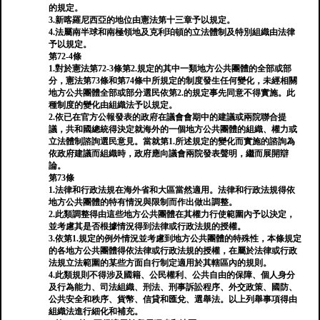
的規定。
3.新喀羅尼西亞的地位由憲法第十三章予以規定。
4.法屬南半球和南極領地及克利珀頓的立法體制及特別組織由法律
予以規定。
第72-4條
1.對於憲法第72-3條第2.規定的其中一類地方公共團體的全部或部
分，憲法第73條和第74條中所規定的制度發生任何變化，未經相關
地方公共團體全部或部分選民依第2.的規定事先同意不得實施。此
種制度的變化由組織法予以規定。
2.依已在官方公報發表的政府在議會會期中的建議或兩院聯合提
議，共和國總統得決定就海外的一個地方公共團體的組織、權力或
立法體制諮詢選民意見。當就第1.所述規定的變化而實施的諮詢為
依政府建議而組織時，政府應向議會兩院發表聲明，繼而展開辯
論。
第73條
1.法律和行政法規在海外省和大區當然適用。法律和行政法規得依
地方公共團體的特有情況與限制而作出做出調整。
2.此類調整得由這些地方公共團體在其權力行使範圍內予以決定，
並考慮其是否根據情況得到法律或行政法規的授權。
3.依第1.規定的例外情況並考慮到地方公共團體的特殊性，本條規定
的各地方公共團體得依法律或行政法規的授權，在屬於法律或行政
法規立法範圍的某些方面自行制定適用於其轄區內的規則。
4.此類規則不得涉及國籍、公民權利、公共自由的保障、個人身分
及行為能力、司法組織、刑法、刑事訴訟程序、外交政策、國防、
公共安全和秩序、貨幣、信貸和匯兌、選舉法。以上列舉事項得由
組織法進行細化和補充。