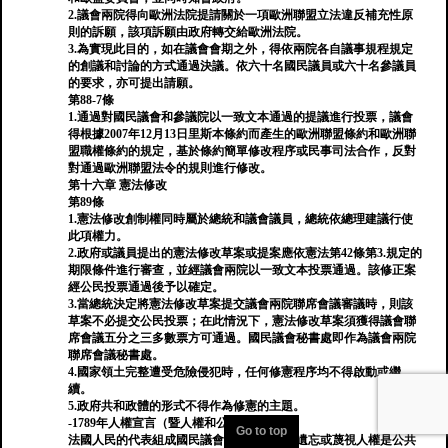
2.議會兩院得向歐洲法院提請關於一項歐洲聯盟立法違反補充性原
則的訴願，該項訴願由政府轉交給歐洲法院。
3.為實現此目的，如在議會會期之外，得依兩院各自議事規程規定
的創議和討論的方式通過決議。依六十名國民議員或六十名參議員
的要求，亦可提出請願。
第88-7條
1.通過對國民議會和參議院以一致文本通過的提議進行投票，議會
得根據2007年12月13日里斯本條約而產生的歐洲聯盟條約和歐洲聯
盟職權條約的規定，基於條約簡單修改程序或民事司法合作，反對
對通過歐洲聯盟法令的規則進行修改。
第十六章 憲法修改
第89條
1.憲法修改創制權同時屬於總統和議會議員，總統依總理建議行使
此項權力。
2.政府或議員提出的憲法修改草案或提案應依憲法第42條第3.規定的
期限條件進行審查，並經議會兩院以一致文本投票通過。該修正案
經公民投票通過後予以確定。
3.當總統決定將憲法修改草案提交議會兩院聯席會議審議時，則該
草案不必提交公民投票；在此情況下，憲法修改草案須獲得議會聯
席會議五分之三多數票方可通過。國民議會秘書處即作為議會兩院
聯席會議秘書處。
4.國家領土完整遭受危險侵犯時，任何修憲程序均不得啟動或繼
續。
5.政府共和政體的形式不得作為修憲的主題。
-1789年人權宣言（暨人權和公民權利宣言）
Go to top
法國人民的代表組成國民議會，鑒於忽視、遺忘或蔑視人權是公共