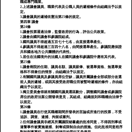
職或專門職業。
2.上述議會議員、職業代表及公職人員的遞補條件由組織法予以規
定。
3.議會議員的遞補依憲法第25條的規定。
第四章 議會
第24條
1.議會投票通過法律，監督政府的行為，評估公共政策。
2.議會由國民議會和參議院組成。
3.國民議員不得超過五百七十七名，由直接選舉產生。
4.參議員不得超過三百四十八名，由間接選舉產生。參議院應保證
共和國各地方公共團體的代表性。
5.居住在法國境外的法國人在國民議會和參議院中應有其代表。
第25條
1.議會兩院的任期、議員名額、議員薪俸、被選舉資格、無選舉資
格和不得兼任的情形，由組織法予以規定。
2.有關國民議員及參議員席位空缺，議員所屬議會全部或部分改選
前人員的遞補，或因其接受政府職位而被暫時遞補的條件，亦由組
織法予以規定。
3.獨立委員會得就有關國民議員選區劃分，調整國民議會或參議院
席位的政府法案公開發表意見，其組成、組織規則和職權由法律予
以規定。
第26條
1.議會議員在行使其職權期間所發表的言論或所進行的投票，不受
追訴、調查、逮捕、拘留或審判。
2.任何議會議員非經其所屬議院秘書處的批准同意，不得因刑事或
違警事件被實施逮捕、剝奪或限制自由的措施。但此批准同意程序