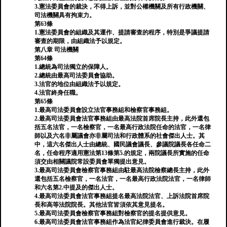
3.憲法委員會的裁決，不得上訴，並對公權機關及所有行政機關、
司法機關具有拘束力。
第63條
1.憲法委員會的組織及其運作、提請審查的程序，特別是爭議提請
審查的期限，由組織法予以規定。
第八章 司法機關
第64條
1.總統為司法獨立的保障人。
2.總統由最高司法委員會協助。
3.法官的地位由組織法予以規定。
4.法官終身任職。
第65條
1.最高司法委員會設立法官事務組和檢察官事務組。
2.最高司法委員會法官事務組由最高法院首席院長主持，此外還包
括五名法官，一名檢察官，一名最高行政法院任命的法官，一名律
師以及六名非屬議會亦非屬司法和行政體系的社會傑出人士。其
中，這六名傑出人士由總統、國民議會議長、參議院議長各任命二
名，任命程序適用憲法第13條第5.的規定，兩院議長所實施的任命
須交由相關議院常設委員會單獨提出意見。
3.最高司法委員會檢察官事務組由駐最高法院檢察總長主持，此外
還包括五名檢察官，一名法官，一名最高行政法院法官，一名律師
和六名第2.中提及的傑出人士。
4.最高司法委員會法官事務組提名最高法院法官、上訴法院首席院
長和高等法院院長。其他法官皆須依其意見提名。
5.最高司法委員會檢察官事務組對檢察官的提名提供意見。
6.最高司法委員會法官事務組作為法官紀律委員會進行裁決。在履