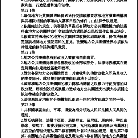
6.在共和國地方公共團體內，國家代表，政府成員的代表，負責國
家利益、行政監督和遵守法律。
第72-1條
1.每個地方公共團體選民得透過行使請願權要求該地方議事機構將
與其權限相關的事項納入議事日程的條件，由法律予以規定。
2.依組織法的規定，供審議的草案或有關地方公共團體權力的法案
得由地方公共團體自行交給該地方選民以公民投票作出做出決定。
3.欲建立特殊地位的地方公共團體或改變其組織結構，得依法律規
定諮詢相關地方登記選民的意見。改變地方公共團體邊界亦須依法
律規定的條件諮詢選民意見。
第72-2條
1.地方公共團體享有財政收入並依法自由處置。
2.地方公共團體得獲得各種稅收的全部或部分，法律得授權其在規
定範圍內決定徵稅基數和稅率。
3.對於各類地方公共團體而言，其稅收和其他財政收入即為其收入
的主要部分。此項規則的實施由組織法予以規定。
4.國家和地方公共團體間的權力轉移均應輔之以權力行使所需的財
政分配。所有創設或拓展權力造成地方公共團體支出擴大亦須輔之
以法律確定的財政收入。
5.法律應規定均衡的分擔機制以促進不同的地方組織之間的平等。
第72-3條
1.共和國承認自由、平等、博愛為海外領地人民和法國人民共同的
理想。
2.對瓜德羅普、法屬圭亞那、馬提尼克、留尼旺、馬約特、聖巴泰
勒米、聖馬丁、聖皮埃爾和密克隆、瓦利斯和富圖納島及法屬波利
尼西亞的管理依憲法第73條有關海外省和大區的規定、憲法第73條
第7.有關地方公共團體的規定及憲法第74條有關其他地方公共團體