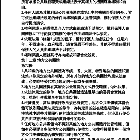
所有承擔公共服務職責或組織法授予其權力的機關尊重權利和自
由。
2.任何人認為其權利因公共服務運作或第1.中的機關而受到侵犯，皆
可依照組織法規定的條件向權利保護人提請保護。權利保護人亦得
自行提出請求。
3.權利保護人的職權及介入方式由組織法予以規定。權利保護人在
團體協助下行使特定職權的條件亦由組織法予以規定。
4.依憲法第13條第5.規定的程序，權利保護人由總統任命，任期六
年，不得連任，政府職員、議會議員不得兼任。其他不得兼任權利
保護人的人員由組織法予以規定。
5.權利保護人應就其行為向總統和議會做說明。
第十二章 地方公共團體
第72條
1.共和國的地方公共團體為市鎮、省、大區、特殊地位的團體和憲
法第74條規定的海外領地。所有其他的地方公共團體均應依法創
建，必要時得替代本項規定的一個或多個團體。
2.地方公共團體得在其層次以最適當的方式行使職權，做出決策。
3.依法律規定的條件，地方公共團體透過選舉出的委員會實施自
治，並為行使職權享有規則制定權。
4.根據情況，當法律或行政法規已有規定，地方公共團體或其聯合
體可以依照組織法規定的條件，為特定目的並在確定期限內，試驗
性地減少調整其權限行使的該立法性或法規性條款，但涉及行使公
共自由或憲法所保障的實質條件的除外。
5.任何地方公共團體均不得對其他的地方公共團體行使管轄權，但
如有必要聯合多個地方公共團體行使權力，法律得授權其中一個地
方公共團體或聯合體安排共同行動的方式。