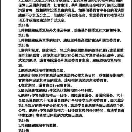
5.上述第3.規定之外的工作或職位，鑒於其關係到公民權利和自由的
保障以及國家的經濟、社會生活，共和國總統任命權的行使須公開徵
詢議會每一院相關常設委員會的意見。如兩個委員會中各自的否決票
總數不少於五分之三，則總統不得做出任命。常設委員會的權限依該
項工作或職位由法律予以規定。
第14條
1.共和國總統委派駐外大使及特使，並接受外國委派的大使和特使。
第15條
1.共和國總統為軍隊的統帥。總統主持最高國防會議和國防委員會。
第16條
1.當共和制度、國家獨立、領土完整或國際條約義務的履行遭受嚴重
而即刻的威脅，致使憲法所規定的公權力正常運作受到阻礙時，經正
式諮詢總理、議會兩院議長和憲法委員會主席，總統得採取緊急措
施。
2.總統應將該項措施昭告全國。
3.總統所採取的措施應以保障憲法的公權力為目的，並在最短期限內
實施能夠完成其使命的辦法。該項措施應諮詢憲法委員會。
4.在此期間，議會應自行召集會議。
5.國民議會在總統行使緊急狀態權期間不得解散。
6.總統行使緊急狀態權三十日後，國民議會議長、參議院議長、六十
名國民議員或六十名參議員得將此事項提交至憲法委員會，由其裁定
第1.所規定的條件是否仍然具備，憲法委員會應儘快做出決議並予以
公布。總統行使緊急狀態權六十日後或其後的任何時間，憲法委員會
得主動進行審查並以同樣的方式做出決議。
第17條
1.共和國總統擁有特赦權。
第18條