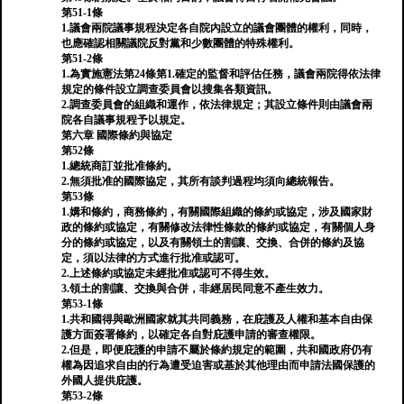
第51-1條
1.議會兩院議事規程決定各自院內設立的議會團體的權利，同時，
也應確認相關議院反對黨和少數團體的特殊權利。
第51-2條
1.為實施憲法第24條第1.確定的監督和評估任務，議會兩院得依法律
規定的條件設立調查委員會以搜集各類資訊。
2.調查委員會的組織和運作，依法律規定；其設立條件則由議會兩
院各自議事規程予以規定。
第六章 國際條約與協定
第52條
1.總統商訂並批准條約。
2.無須批准的國際協定，其所有談判過程均須向總統報告。
第53條
1.媾和條約，商務條約，有關國際組織的條約或協定，涉及國家財
政的條約或協定，有關修改法律性條款的條約或協定，有關個人身
分的條約或協定，以及有關領土的割讓、交換、合併的條約及協
定，須以法律的方式進行批准或認可。
2.上述條約或協定未經批准或認可不得生效。
3.領土的割讓、交換與合併，非經居民同意不產生效力。
第53-1條
1.共和國得與歐洲國家就其共同義務，在庇護及人權和基本自由保
護方面簽署條約，以確定各自對庇護申請的審查權限。
2.但是，即便庇護的申請不屬於條約規定的範圍，共和國政府仍有
權為因追求自由的行為遭受迫害或基於其他理由而申請法國保護的
外國人提供庇護。
第53-2條