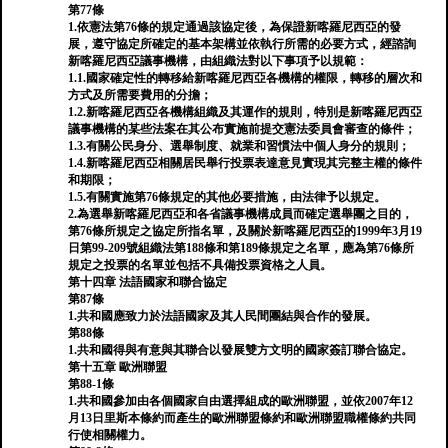
第77條
1.依憲法第76條的規定通過該協定後，為保證新喀羅尼西亞的發
展，遵守協定所確定的基本架構並依執行所需的必要方式，經諮詢
新喀羅尼西亞議事機構，由組織法對以下事項予以規範：
1.1.國家確定性的轉移給新喀羅尼西亞各機構的權限，轉移的層次和
方式及所需要費用的分擔；
1.2.新喀羅尼西亞各機構組織及其運作的規則，特別是新喀羅尼西亞
議事機構的某些法案在其公布實施前提交憲法委員會審查的條件；
1.3.有關公民身分、選舉制度、就業和習慣法中個人身分的規則；
1.4.新喀羅尼西亞相關居民舉行投票表達意見實現其完整主權的條件
和期限；
1.5.有關實施第76條規定的其他必要措施，由法律予以規定。
2.為選舉新喀羅尼西亞和各省議事機構成員而確定選舉團之目的，
第76條所規定之協定所指名單，及關於新喀羅尼西亞的1999年3月19
日第99-209號組織法第188條和第189條規定之名單，應為第76條所
規定之投票的名單並包括不具備投票資格之人員。
第十四章 法語國家和聯合協定
第87條
1.共和國應致力於法語國家及其人民間團結與合作的發展。
第88條
1.共和國得與有意與其聯合以發展雙方文明的國家簽訂聯合協定。
第十五章 歐洲聯盟
第88-1條
1.共和國參加由各個國家自由選擇組成的歐洲聯盟，並依2007年12
月13日里斯本條約而產生的歐洲聯盟條約和歐洲聯盟職權條約共同
行使相關權力。