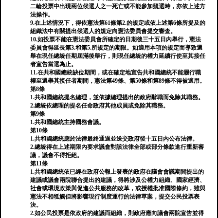
二輪投票中出現兩位候選人之一死亡或不能參加競選時，亦依上述方
法操作。
9.在上述情況下，得依憲法第61條第2.的規定或依上述第6條所提及的
組織法中有關提出候選人的規定向憲法委員會提交審查。
10.如投票不能在憲法委員會所確定的日期後三十五日內舉行，憲法
委員會得延長第3.和第5.所規定的期限。如適用本項的規定而導致選
舉在現任總統任期屆滿後舉行，則現任總統的權力延續行使至其接任
者宣告當選為止。
11.在共和國總統缺位期間，或在確定地宣告共和國總統不能履行職
權至選舉其接任者期間，憲法第49條、第50條和第89條不得被適用。
第8條
1.共和國總統提名總理，並依據總理提出的政府辭職而免除其職務。
2.總統依總理的提名任命政府其他成員或免除其職務。
第9條
1.共和國總統主持國務會議。
第10條
1.共和國總統應於法律最終通過並送交政府後十五日內公布法律。
2.總統得在上述期限內要求議會對該法律全部或部分條款進行重新審
議，議會不得拒絕。
第11條
1.共和國總統依已經在政府公報上發表的政府在議會會議期間提出的
建議或議會兩院聯合提出的建議，得將涉及公權力組織、國家經濟、
社會或環境政策與促進公共服務的改革，或授權批准國際條約，雖與
憲法不相牴觸但將影響現行制度運行的法律草案，提交公民投票表
決。
2.如公民投票是依政府的建議而組織，則政府應向議會兩院宣告並得