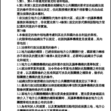
5.第3.、第4.不得適用於留尼旺省和地區。
6.第2.和第3.規定的授權應依相關地方公共團體的要求並依組織法規
定的條件而作出做出決定，但此類授權的實施不得影響公共自由或
憲法保障的基本權利。
7.依法創立地方公共團體取代海外省和大區，或以單一的議事機構
服務於兩個地方，非依憲法第72-4條第2.規定的形式獲得該類地方登
記選民同意的不得實施。
第74條
1.本條規定的海外領地應考慮到其在共和國內各自利益的章程。
2.此類章程由組織法予以規定，在諮詢議事機構意見後通過，其內
容包括：
2.1.法律和行政法規適用的條件；
2.2.地方組織的權限；已經保留給地方公共團體行使，國家權力轉移
亦不得涉及的憲法第73條第4.規定的事項，必要時以組織法予以細
化和補充；
2.3.地方公共團體機構的組成和運作規則及議事機構的選舉制度；
2.4.就法律草案和提案、法令和命令草案包含關於此類團體之特別規
定者，以及國際條約之批准與認可涉及此類團體之權限者，徵求此
類團體之機構的意見的條件。
3.組織法對於被授權自治的地方公共團體同樣還規定以下事項：
3.1.最高行政法院就屬於法律規範範圍的事項對其議事機構的某些種
類條例實施特殊的司法審查；
3.2.當地方公共團體機關向憲法委員會提請審查，憲法委員會確認法
律介入了地方公共團體的權限範圍時，其議事機構得修改地方公共
團體章程生效後公布的法律；
3.3.為有利於人民就業，以及實施職業活動培訓或保護土地，地方公
共團體得採取符合地方正當需要的措施；