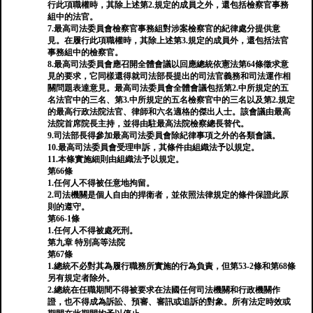
行此項職權時，其除上述第2.規定的成員之外，還包括檢察官事務
組中的法官。
7.最高司法委員會檢察官事務組對涉案檢察官的紀律處分提供意
見。在履行此項職權時，其除上述第3.規定的成員外，還包括法官
事務組中的檢察官。
8.最高司法委員會應召開全體會議以回應總統依憲法第64條徵求意
見的要求，它同樣還得就司法部長提出的司法官義務和司法運作相
關問題表達意見。最高司法委員會全體會議包括第2.中所規定的五
名法官中的三名、第3.中所規定的五名檢察官中的三名以及第2.規定
的最高行政法院法官、律師和六名適格的傑出人士。該會議由最高
法院首席院長主持，並得由駐最高法院檢察總長替代。
9.司法部長得參加最高司法委員會除紀律事項之外的各類會議。
10.最高司法委員會受理申訴，其條件由組織法予以規定。
11.本條實施細則由組織法予以規定。
第66條
1.任何人不得被任意地拘留。
2.司法機關是個人自由的捍衛者，並依照法律規定的條件保證此原
則的遵守。
第66-1條
1.任何人不得被處死刑。
第九章 特別高等法院
第67條
1.總統不必對其為履行職務所實施的行為負責，但第53-2條和第68條
另有規定者除外。
2.總統在任職期間不得被要求在法國任何司法機關和行政機關作
證，也不得成為訴訟、預審、審訊或追訴的對象。所有法定時效或