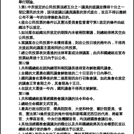
舉行辯論。
3.第1.中所規定的公民投票須經五分之一議員的提議並獲得十分之一
登記選民的支持，該項提議以議員議案的形式提出，並且不得以撤銷
公布不滿一年的法律條款為目的。
4.提出公民投票的條件以及憲法委員會監督遵守第3.規定的條件由組
織法予以規定。
5.如法案在組織法所規定的期限內未被兩院審議，則總統得將其交由
公民投票。
6.當議案在公民投票中未獲得通過，則在公投日後的兩年內，不得再
次提起與此議案主題相同的公民投票。
7.經公民投票表決通過的法律草案或法律議案，由共和國總統在宣布
投票結果後十五日內予以公布。
第12條
1.共和國總統在諮詢總理和兩院議長後得宣布解散國民議會。
2.全國的大選應在國民議會解散後的二十日至四十日內舉行。
3.國民議會在選舉後的第二個星期四自行召集會議。如此集會在規定
的議會正常會期之外，其會期為十五日。
4.在該次大選後一年內，國民議會不得再次被解散。
第13條
1.共和國總統簽署經國務會議決議的法令和命令。
2.總統任命國家文武官員。
3.最高行政法院法官、榮典院院長、大使和特使、審計院委員、省
長、憲法第74條所規定的海外領地和新喀羅尼西亞的代表、將級軍
官、大學區首長、中央行政機關首長，均須經國務會議任命。
4.其他須經國務會議議決的職位以及共和國總統將其任命權委託並以
總統名義行使的條件，由組織法予以規定。