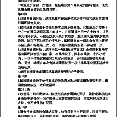
議而決定的議程。
6.每週至少保留一次會議，包括憲法第29條規定的臨時會議，優先
供議會議員質詢及政府答辯。
第49條
1.經國務會議討論，總理就政府施政綱領或必要時就其總政策聲明
對國民議會負責。
2.國民議會得通過不信任案要求政府承擔責任。此動議至少需要十
分之一的國民議員簽署才能提出。在動議提出四十八小時後，才得
將其付諸表決。不信任投票只統計贊成票，並須國民議員以多數票
通過。除以下第3.規定的情況外，國民議員在一個常會會期內簽署
不信任案不得超過三次，在一個臨時會期內簽署不得超過一次。
3.經國務會議討論，總理得就一項財政法草案或社會保障財政法草
案向國民議會提出信任案。在此情況下，除非在此後二十四小時
內，一項不信任案被依第2.規定付諸表決，否則該法案被視為通
過。另外，總理在每次會議期間得就另一項法律草案或提案訴諸於
該項程序。
4.總理有權要求參議院就其總政策聲明給予贊同。
第50條
1.國民議會通過不信任案或否決政府施政綱領或總政策聲明時，總
理應向總統提出政府總辭職。
第50-1條
1.政府得主動或應第51-1條規定的議會團體的要求，就特定事項向議
會兩院中的任何一院作出做出宣告並展開辯論，若政府願意則進行
表決，但不涉及信任問題。
第51條
1.議會常會或臨時會議結束後，如有必要得自行延長，以適用憲法
第49條的規定。基於相同目的，議會得自行召開補充會議。