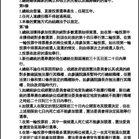
2.總統確保國家的獨立和領土的完整以及國際條約的遵守。
第6條
1.總統由普遍、直接投票選舉產生，任期五年。
2.任何人連續任職不得超過兩屆。
3.本條的實施方式由組織法予以規定。
第7條
1.總統須獲得參加投票的絕對多數選票始得當選。如在第一輪投票中
未獲得絕對多數選票，則須在此後的第十四日舉行第二輪投票。在第
一輪投票中得票最多的兩位候選人得參加第二輪投票。如出現第一輪
投票中得票高的候選人退選的情況，則由得票次之的候選人取代。
2.投票依政府的通知舉行。
3.新任總統的選舉應於現任總統任期屆滿前三十五日至二十日內舉
行。
4.總統不論任何原因而缺位，或經政府提請憲法委員會以其成員的絕
對多數確認無法履行其職權，由參議院議長暫時代行總統職權，但憲
法第11條和第12條所規定的職權除外。如參議院議長亦無法履行其職
權，則由政府臨時代行。
5.如總統缺位或經憲法委員會確定地宣告總統不能履行職權，新任總
統的選舉應在總統缺位或經憲法委員會確定地宣告總統不能履行職權
之時起二十日到三十五日內舉行。
6.如競選人在限定的登記期限前三十日內公開宣布其競選決定，但在
上述期限前七日內死亡或不能參加競選，憲法委員會得決定延期舉行
選舉。
7.在第一輪投票前，其中一個候選人死亡或不能參加競選，憲法委員
會應宣告延期舉行選舉。
8.在第一輪投票中獲得最多選票的兩位候選人之一在其可能退出競選
之前死亡或不能參加競選時，憲法委員會應宣告重新舉行選舉。在第