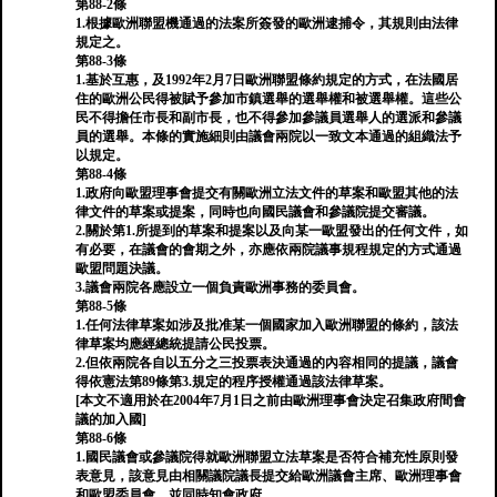
第88-2條
1.根據歐洲聯盟機通過的法案所簽發的歐洲逮捕令，其規則由法律
規定之。
第88-3條
1.基於互惠，及1992年2月7日歐洲聯盟條約規定的方式，在法國居
住的歐洲公民得被賦予參加市鎮選舉的選舉權和被選舉權。這些公
民不得擔任市長和副市長，也不得參加參議員選舉人的選派和參議
員的選舉。本條的實施細則由議會兩院以一致文本通過的組織法予
以規定。
第88-4條
1.政府向歐盟理事會提交有關歐洲立法文件的草案和歐盟其他的法
律文件的草案或提案，同時也向國民議會和參議院提交審議。
2.關於第1.所提到的草案和提案以及向某一歐盟發出的任何文件，如
有必要，在議會的會期之外，亦應依兩院議事規程規定的方式通過
歐盟問題決議。
3.議會兩院各應設立一個負責歐洲事務的委員會。
第88-5條
1.任何法律草案如涉及批准某一個國家加入歐洲聯盟的條約，該法
律草案均應經總統提請公民投票。
2.但依兩院各自以五分之三投票表決通過的內容相同的提議，議會
得依憲法第89條第3.規定的程序授權通過該法律草案。
[本文不適用於在2004年7月1日之前由歐洲理事會決定召集政府間會
議的加入國]
第88-6條
1.國民議會或參議院得就歐洲聯盟立法草案是否符合補充性原則發
表意見，該意見由相關議院議長提交給歐洲議會主席、歐洲理事會
和歐盟委員會，並同時知會政府。