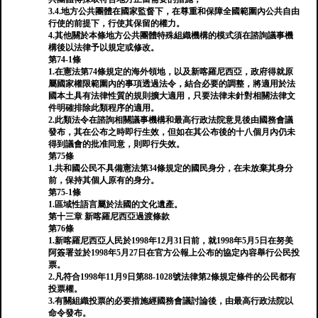
3.4.地方公共團體在國家監督下，在尊重和保障全國範圍內公共自由
行使的前提下，行使其保留的權力。
4.其他關於本條地方公共團體特殊組織機構的模式須在諮詢議事機
構後以法律予以規定或修改。
第74-1條
1.在憲法第74條規定的海外領地，以及新喀羅尼西亞，政府得就原
屬國家權限範圍內的事項透過法令，結合必要的調整，將適用於法
國本土具有法律性質的規則擴大適用，只要法律未針對相關法律文
件明確排除此類程序的適用。
2.此類法令在諮詢相關議事機構和最高行政法院意見後由國務會議
發布，其在公布之時即行生效，但如在其公布後的十八個月內仍未
得到議會的批准同意，則即行失效。
第75條
1.共和國公民不具備憲法第34條規定的國民身分，在未放棄其身分
前，保持其個人原有的身分。
第75-1條
1.區域性語言屬於法國的文化遺產。
第十三章 新喀羅尼西亞過渡條款
第76條
1.新喀羅尼西亞人民於1998年12月31日前，就1998年5月5日在努美
阿簽署並於1998年5月27日在官方公報上公布的協定內容舉行公民投
票。
2.凡符合1998年11月9日第88-1028號法律第2條規定條件的公民都有
投票權。
3.有關組織投票的必要措施經國務會議討論後，由最高行政法院以
命令發布。