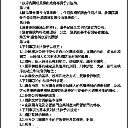
2.政府內閣成員得由政府專員予以協助。
第32條
1.國民議會議長由選舉產生，任期與國民議會任期相同。參議院議
長在每次部分參議員改選後由選舉產生。
第33條
1.議會兩院會議公開舉行。議事紀錄全文刊登於官方公報。
2.議會兩院均得依總理或十分之一議員的要求召開秘密會議。
第五章 議會與政府的關係
第34條
1.下列事項由法律予以規定：
1.1.公民權及公民行使公共自由的基本保障，媒體的自由、多元化和
獨立，公民個人及其財產為國防而承擔的義務；
1.2.國籍、個人身分及權利能力、婚姻制度、繼承和贈與；
1.3.重罪和輕罪的確定及其適用的刑罰，刑事訴訟，大赦，新司法秩
序的確立和法官的地位；
1.4.各種稅收的基準、稅率和徵收方式，貨幣發行制度。
2.下列事項亦由法律予以規定：
2.1.議會兩院、地方議會與海外法國人的代議機關的選舉制度，及地
方公共團體議事機關成員委託選舉的行使條件和選舉產生的職位；
2.2.各類公共機關的設置；
2.3.國家文武官員的基本保障；
2.4.企業國有化及公營部門企業財產向民營部門的轉移。
3.下列事項的基本原則由法律予以規定：
3.1.國防整體的組織；
3.2.地方公共團體自主的行政管理及其權限、財源；
3.3.教育；