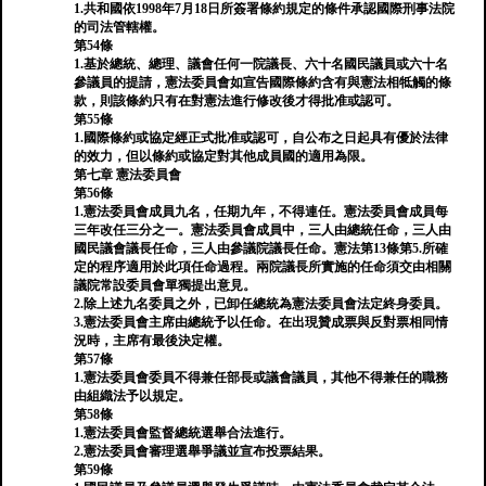
1.共和國依1998年7月18日所簽署條約規定的條件承認國際刑事法院
的司法管轄權。
第54條
1.基於總統、總理、議會任何一院議長、六十名國民議員或六十名
參議員的提請，憲法委員會如宣告國際條約含有與憲法相牴觸的條
款，則該條約只有在對憲法進行修改後才得批准或認可。
第55條
1.國際條約或協定經正式批准或認可，自公布之日起具有優於法律
的效力，但以條約或協定對其他成員國的適用為限。
第七章 憲法委員會
第56條
1.憲法委員會成員九名，任期九年，不得連任。憲法委員會成員每
三年改任三分之一。憲法委員會成員中，三人由總統任命，三人由
國民議會議長任命，三人由參議院議長任命。憲法第13條第5.所確
定的程序適用於此項任命過程。兩院議長所實施的任命須交由相關
議院常設委員會單獨提出意見。
2.除上述九名委員之外，已卸任總統為憲法委員會法定終身委員。
3.憲法委員會主席由總統予以任命。在出現贊成票與反對票相同情
況時，主席有最後決定權。
第57條
1.憲法委員會委員不得兼任部長或議會議員，其他不得兼任的職務
由組織法予以規定。
第58條
1.憲法委員會監督總統選舉合法進行。
2.憲法委員會審理選舉爭議並宣布投票結果。
第59條