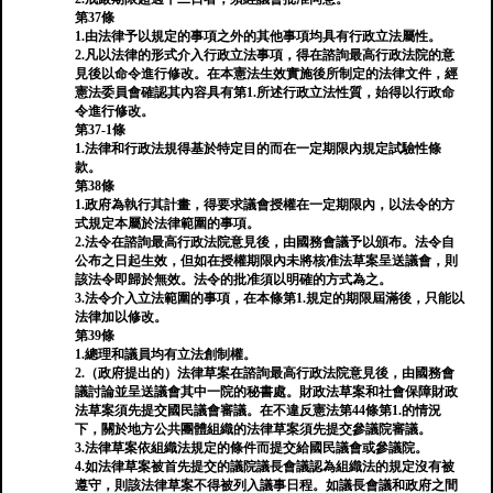
第37條
1.由法律予以規定的事項之外的其他事項均具有行政立法屬性。
2.凡以法律的形式介入行政立法事項，得在諮詢最高行政法院的意
見後以命令進行修改。在本憲法生效實施後所制定的法律文件，經
憲法委員會確認其內容具有第1.所述行政立法性質，始得以行政命
令進行修改。
第37-1條
1.法律和行政法規得基於特定目的而在一定期限內規定試驗性條
款。
第38條
1.政府為執行其計畫，得要求議會授權在一定期限內，以法令的方
式規定本屬於法律範圍的事項。
2.法令在諮詢最高行政法院意見後，由國務會議予以頒布。法令自
公布之日起生效，但如在授權期限內未將核准法草案呈送議會，則
該法令即歸於無效。法令的批准須以明確的方式為之。
3.法令介入立法範圍的事項，在本條第1.規定的期限屆滿後，只能以
法律加以修改。
第39條
1.總理和議員均有立法創制權。
2.（政府提出的）法律草案在諮詢最高行政法院意見後，由國務會
議討論並呈送議會其中一院的秘書處。財政法草案和社會保障財政
法草案須先提交國民議會審議。在不違反憲法第44條第1.的情況
下，關於地方公共團體組織的法律草案須先提交參議院審議。
3.法律草案依組織法規定的條件而提交給國民議會或參議院。
4.如法律草案被首先提交的議院議長會議認為組織法的規定沒有被
遵守，則該法律草案不得被列入議事日程。如議長會議和政府之間