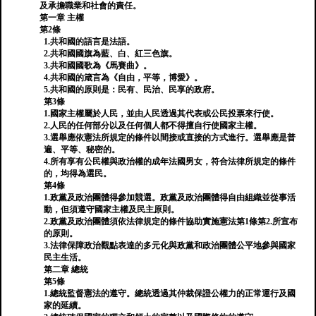
及承擔職業和社會的責任。
第一章 主權
第2條
1.共和國的語言是法語。
2.共和國國旗為藍、白、紅三色旗。
3.共和國國歌為《馬賽曲》。
4.共和國的箴言為《自由，平等，博愛》。
5.共和國的原則是：民有、民治、民享的政府。
第3條
1.國家主權屬於人民，並由人民透過其代表或公民投票來行使。
2.人民的任何部分以及任何個人都不得擅自行使國家主權。
3.選舉應依憲法所規定的條件以間接或直接的方式進行。選舉應是普
遍、平等、秘密的。
4.所有享有公民權與政治權的成年法國男女，符合法律所規定的條件
的，均得為選民。
第4條
1.政黨及政治團體得參加競選。政黨及政治團體得自由組織並從事活
動，但須遵守國家主權及民主原則。
2.政黨及政治團體須依法律規定的條件協助實施憲法第1條第2.所宣布
的原則。
3.法律保障政治觀點表達的多元化與政黨和政治團體公平地參與國家
民主生活。
第二章 總統
第5條
1.總統監督憲法的遵守。總統透過其仲裁保證公權力的正常運行及國
家的延續。