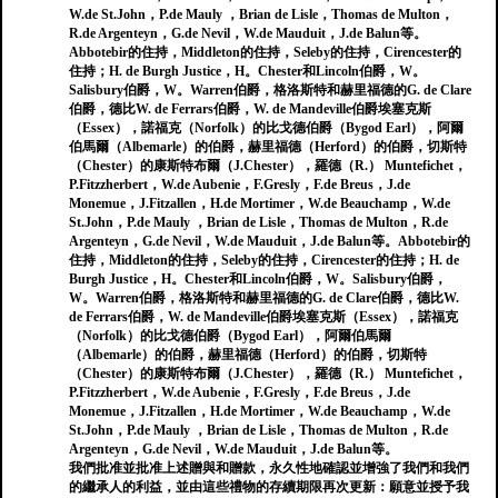
W.de St.John，P.de Mauly ，Brian de Lisle，Thomas de Multon，
R.de Argenteyn，G.de Nevil，W.de Mauduit，J.de Balun等。
Abbotebir的住持，Middleton的住持，Seleby的住持，Cirencester的
住持；H. de Burgh Justice，H。Chester和Lincoln伯爵，W。
Salisbury伯爵，W。Warren伯爵，格洛斯特和赫里福德的G. de Clare
伯爵，德比W. de Ferrars伯爵，W. de Mandeville伯爵埃塞克斯
（Essex），諾福克（Norfolk）的比戈德伯爵（Bygod Earl），阿爾
伯馬爾（Albemarle）的伯爵，赫里福德（Herford）的伯爵，切斯特
（Chester）的康斯特布爾（J.Chester），羅德（R.） Muntefichet，
P.Fitzzherbert，W.de Aubenie，F.Gresly，F.de Breus，J.de
Monemue，J.Fitzallen，H.de Mortimer，W​​.de Beauchamp，W.de
St.John，P.de Mauly ，Brian de Lisle，Thomas de Multon，R.de
Argenteyn，G.de Nevil，W.de Mauduit，J.de Balun等。Abbotebir的
住持，Middleton的住持，Seleby的住持，Cirencester的住持；H. de
Burgh Justice，H。Chester和Lincoln伯爵，W。Salisbury伯爵，
W。Warren伯爵，格洛斯特和赫里福德的G. de Clare伯爵，德比W.
de Ferrars伯爵，W. de Mandeville伯爵埃塞克斯（Essex），諾福克
（Norfolk）的比戈德伯爵（Bygod Earl），阿爾伯馬爾
（Albemarle）的伯爵，赫里福德（Herford）的伯爵，切斯特
（Chester）的康斯特布爾（J.Chester），羅德（R.） Muntefichet，
P.Fitzzherbert，W.de Aubenie，F.Gresly，F.de Breus，J.de
Monemue，J.Fitzallen，H.de Mortimer，W​​.de Beauchamp，W.de
St.John，P.de Mauly ，Brian de Lisle，Thomas de Multon，R.de
Argenteyn，G.de Nevil，W.de Mauduit，J.de Balun等。
我們批准並批准上述贈與和贈款，永久性地確認並增強了我們和我們
的繼承人的利益，並由這些禮物的存續期限再次更新：願意並授予我