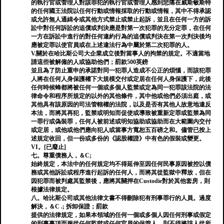
的執行官或管理人對該罪犯的執行官或管理人感到悲痛在威斯敏斯特
的任何國王法院以任何行動或情報採取的行動或情報，其中不得承認
或允許無人通緝令或其他方式禁止或禁止起訴，並且在任何一方的訴
訟中對任何訴訟的追償或判決應是對第一次犯罪的充分定罪，在任何
一方在訴訟中進行的對任何違約行為的追償或判決在第一次判決後均
應被定罪以使官員或在上述違法行為中屬於第二次犯罪的人。
V.關於在哈比斯公司大企業成立後對當事人的拘禁的規定。不適當地
請這些被解僱的人或協助他們；罰款500英鎊
並且為了防止重申的承諾對同一犯罪人造成不公正的煩惱，而該犯罪
人將在任何人身保護權下大規模交付或定居在任何人身保護下，此後
任何時候蜂都將被任何一個或多個人監禁或定為同一犯罪該法院的法
律命令和程序所規定的以外的其他條件，其中他或他們必須出庭，或
其他具有該原因的司法管轄權的法院，以及是否有其他人故意地違反
本法，而將其再犯，監禁或明知而促使或導致被重新定罪或監禁為同
一罪行或偽裝罪，任何人被前述或明知協助或協助而在大範圍內交付
或定居，或他或他們應向犯人或當事方寬恕五百磅之和。儘管已按上
述規定收回，但一份或多份的《認股權證》中有色的假裝或變更。
VI。[已廢止]
七。尊重債務人，＆C;
始終規定，本法中的任何規定均不得延伸至因任何民事原因被控以債
務或其他訴訟或程序進行起訴的任何人，而將其從監獄中釋放，但在
因犯罪而被判處其監禁後，應將其關押在Custodie對於其他套房，則
根據法律規定。
八。哈比斯公司或其他法律文書不得刪除犯有刑事罪行的人員。過度
解決，＆C .; 拆卸保證；罰款
提供的法律規定，如果本領域的任何一個或多個人因任何刑事或假定
的刑事事項而服從任何監獄或任何官員的保管人，則不得將該人從所