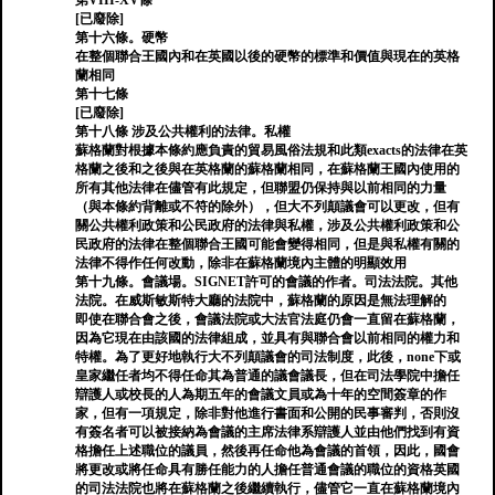
第VIII-XV條
[已廢除]
第十六條。硬幣
在整個聯合王國內和在英國以後的硬幣的標準和價值與現在的英格
蘭相同
第十七條
[已廢除]
第十八條 涉及公共權利的法律。私權
蘇格蘭對根據本條約應負責的貿易風俗法規和此類exacts的法律在英
格蘭之後和之後與在英格蘭的蘇格蘭相同，在蘇格蘭王國內使用的
所有其他法律在儘管有此規定，但聯盟仍保持與以前相同的力量
（與本條約背離或不符的除外），但大不列顛議會可以更改，但有
關公共權利政策和公民政府的法律與私權，涉及公共權利政策和公
民政府的法律在整個聯合王國可能會變得相同，但是與私權有關的
法律不得作任何改動，除非在蘇格蘭境內主體的明顯效用
第十九條。會議場。SIGNET許可的會議的作者。司法法院。其他
法院。在威斯敏斯特大廳的法院中，蘇格蘭的原因是無法理解的
即使在聯合會之後，會議法院或大法官法庭仍會一直留在蘇格蘭，
因為它現在由該國的法律組成，並具有與聯合會以前相同的權力和
特權。為了更好地執行大不列顛議會的司法制度，此後，none下或
皇家繼任者均不得任命其為普通的議會議長，但在司法學院中擔任
辯護人或校長的人為期五年的會議文員或為十年的空間簽章的作
家，但有一項規定，除非對他進行書面和公開的民事審判，否則沒
有簽名者可以被接納為會議的主席法律系辯護人並由他們找到有資
格擔任上述職位的議員，然後再任命他為會議的首領，因此，國會
將更改或將任命具有勝任能力的人擔任普通會議的職位的資格英國
的司法法院也將在蘇格蘭之後繼續執行，儘管它一直在蘇格蘭境內