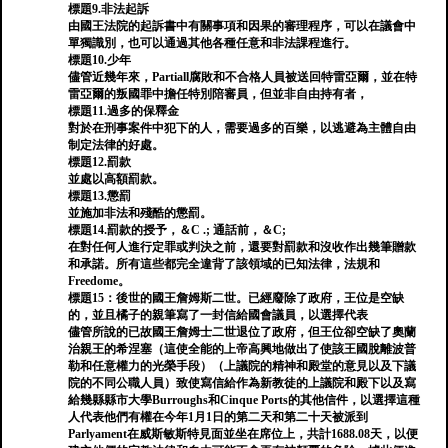
標題9.非法起訴
由國王法院的起訴書中有關事項和因果的審理程序，可以在議會中
單獨識別，也可以通過其他各種任意和非法課程進行。
標題10.少年
儘管近幾年來，Partiall腐敗和不合格人員被送回特雷亞爾，並在特
雷亞爾的叛國罪中擔任特別陪審員，但並非自由持有者，
標題11.過多的保釋金
對於在刑事案件中犯下的人，需要過多的百樂，以逃避為主體自由
制定法律的好處。
標題12.罰款
並處以高額罰款。
標題13.懲罰
並施加非法和殘酷的懲罰。
標題14.罰款的授予，＆C .; 通話前，＆C;
在對任何人進行定罪或判決之前，還要對罰款和沒收作出幾筆贈款
和承諾。所有這些都完全違背了該領域的已知法律，法規和
Freedome。
標題15：後世的國王詹姆斯二世。已經廢除了政府，王位是空缺
的，並且橘子的親筆寫了一封信給國會議員，以選擇代表
儘管所說的已故國王詹姆士二世退位了政府，但王位卻空缺了奧蘭
治親王的希涅塞（這使全能的上帝高興地做出了使該王國脫離波普
勒和任意權力的光榮手段）（上議院的精神和殿堂的意見以及下議
院的不同公職人員）致使寫信給作為新教徒的上議院和殿下以及寫
給幾縣縣市大學Burroughs和Cinque Ports的其他信件，以選擇這種
人代表他們有權在今年1月1日的第二天和第二十天被派到
Parlyament在威斯敏斯特見面並坐在席位上，共計1688.08天，以便