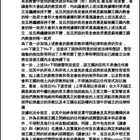
長老教會中使用的敬拜政府和紀律（即）由柯克·塞克斯·長老會，省
議會和大會組成的教堂政府，均由議會的上述法案根據權利要求建
立並繼續保持不變，並且所說的長老會政府將是蘇格蘭王國內教會
的唯一政府大會和大會將根據權利要求通過議會的上述法案成立，
並且將繼續保持不變，並且所說的長老會政府應是蘇格蘭王國內教
會的唯一政府大會和大會將根據權利要求通過議會的上述法案成
立，並且將繼續保持不變，並且所說的長老會政府應是蘇格蘭王國
內教會的唯一政府
為了進一步加強上述教會的新教宗教和禮拜紀律和政府的安全，
with下建立了Ma下，並提供了諮詢和同意的前述法律和聖訓，聖安
德魯的格拉斯哥阿伯丁大學和愛丁堡大學和學院現在已經建立法律
將在這個王國內永遠持續下去
進一步，上述Her下明確聲明並規定，該王國的臣民不承擔任何責
任，但其中的所有人和所有人永遠免於違反或與前述真實性背道而
馳。如上建立的新教宗教和長老會政府的崇拜和紀律，以及對本教
會和王國的領土內的宗教和紀律，不得施加或以任何形式加以施
加。最後，在現任Ma下逝世後（上帝長期以來保留）在大不列顛王
國皇家政府中繼任她的君主應在他或她加入王室之際一直宣誓並承
認他們應無害地維持和維護真正的新教徒的上述定居點宗教與政府
崇拜紀律處分的宗教以及本王國在起訴權利主張中所確立的法律特
權
並據此法令規定，在其中始終保留並遵守該議會及其所設機構的本
法，作為在兩個王國之間締結的任何條約或聯盟的基本和必要條
件，不得對其進行任何改動或減損。同樣，其中包含的本《議會
法》和《解決法》也應插入並重複於任何旨在通過以商定和締結兩
個王國之間的前述條約或聯盟的《議會法》中，並且在其中明文宣
佈為上述條約或聯盟的基本和必要條件，緊接在上面的written下的