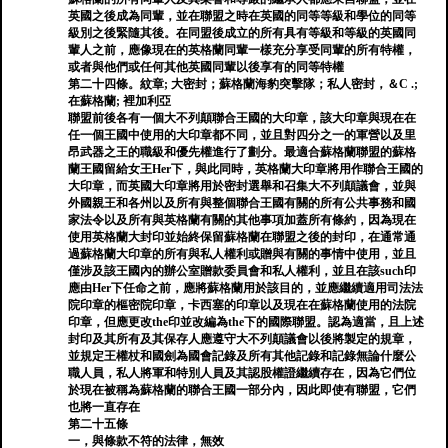
英國之後成為同輩，並在聯盟之時在英國的同等等級和學位的同等
級別之後緊隨其後。在同盟後成立的所有具有等級和等級的英國同
輩人之前，應像現在的英格蘭同輩一樣充分享受同輩的所有特權，
或者與他們或任何其他英國同輩以後享有的同等特權
第二十四條。紋章; 大密封；蘇格蘭海豹突擊隊；私人密封，＆C .;
在蘇格蘭; 裡加利亞
聯盟前後各有一個大不列顛聯合王國的大印章，該大印章與現在在
任一個王國中使用的大印章都不同，並且對四分之一的軍營以及里
昂武器之王的職級和優先權進行了劃分。最適合蘇格蘭聯盟的蘇格
蘭王國留給女王Her下，與此同時，英格蘭大印章將用作聯合王國的
大印章，而英國大印章將用於密封選舉和召集大不列顛議會，並與
外國親王和各州以及所有與整個聯合王國有關的所有公共事務和國
家法令以及所有與英格蘭有關的其他事項加蓋所有條約，因為現在
使用英格蘭大封印並始終保留蘇格蘭在聯盟之後的封印，在通常通
過蘇格蘭大印章的所有與私人權利或贈與有關的事情中使用，並且
僅涉及該王國內的辦公室贈款委員會和私人權利，並且在該such印
應由Her下任命之前，應將蘇格蘭用於該目的，並應繼續適用司法法
院印章的樞密院印章，卡西塞的印章以及現在在蘇格蘭使用的法院
印章，但應更改the印並改編為the下的國際聯盟。認為適當，且上述
封印及其所有及其保存人應遵守大不列顛議會以後將製定的規章，
並規定王權杖和國劍為國會記錄及所有其他記錄和記錄無論什麼公
職人員，私人將軍和特別人員及其認股權證繼續存在，因為它們位
於現在被稱為蘇格蘭的聯合王國一部分內，因此即使有聯盟，它們
也將一直存在
第二十五條
一，與條款不符的法律，無效