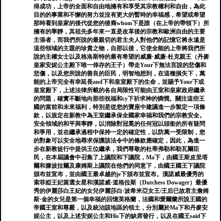
得成功，上帝的全面和自由地擁有和享受其宗教權利和自由，為此
目的的事業和不懈的努力並沒有更大的暫時的幸福感，希望或希望
那時看到皇家的後代從您的後裔whom下是誰（在上帝的帶領下）所
擁有的寧靜，其祖先多年來一直是改革後的宗教和歐洲自由的主要
主張者，而我們所說的最親切的君主夫人對他們的記憶它將永遠是
這些領域的主題的珍貴之物，自那以後，它使全能的上帝將我們所
說的主權女士以及格洛斯特的最有希望的威廉·威廉·杜克親王（丹麥
皇家安妮公主殿下唯一倖存的王子）帶走Your下無法言說的悲傷和
悲傷，以及您所說的善良的臣民，明智地想到，在這種損失下，萬
能的上帝完全有幸延長and下和皇室殿下的生命，並賜予Your下或
皇室殿下，上述法律所載的各自局限性可能由王室和皇家政府繼承
的問題，確實不斷地向那些祝福和cy下祈求神的憐憫。關注這些王
國的當前和未來福利，特別是從您的寶座中建議進一步製定一項條
款，以規定在新教中為王室繼承保全國家幸福和我們的宗教安全。
安全領域的和平與寧靜，以消除對冠冕的任何冠以頭銜的所有疑問
和爭用，並在繼承過程中保持一定的確定性，以防萬一受限制，您
的對象可以安全地尋求保護該法令中的條款應確定，因此，為進一
步在新教徒行中提供王位繼承，我們尊敬的杜蒂弗勒和勒瓦爾臣
民，在本屆議會中召集了上議院和下議院，Ma下，由國王斯皮里塔
爾和滕波拉爾及康姆斯上議院在他們的同意下，由國王國王下議院
頒布並宣布，並由國王最卓越的je下頒布並宣布。漢諾威最優秀的
索菲婭王妃當選女星和漢諾威·道格拉斯（Dutchess Dowager）最優
秀的伊麗莎白王妃的女兒伊麗莎白·波希米亞女王/王后已故君主詹姆
斯·金的女兒是第一個幸福的回憶英格蘭，法國和愛爾蘭所說王國的
帝國王室和尊嚴，以及統治該地區的領土，分別屬於Ma下和丹麥安
妮公主，以及上述安妮公主和His下的缺席發行，以及在國王said下