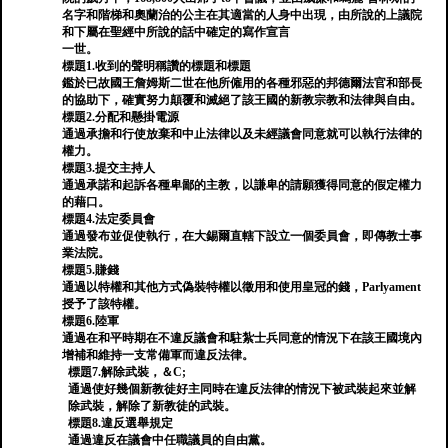
名字和階梯和奧蘭治的公主在其適當的人身中出現，由所說的上議院
和下屬在聖經中所說的話中確定的寫作宣言
一世。
標題1.收到的聲明稱讚的標題和標題
鑑於已故國王詹姆斯二世在他所僱用的各種邪惡的邦德爾法官和部長
的協助下，確實努力顛覆和滅絕了該王國的新教宗教和法律與自由。
標題2.分配和懸掛電源
通過承擔和行使放棄和中止法律以及未經議會同意就可以執行法律的
權力。
標題3.提交主持人
通過承諾和起訴各種卑鄙的主教，以謙卑的請願獲得同意的假定權力
的藉口。
標題4.法定委員會
通過發布並促使執行，在大錫爾直轄下設立一個委員會，即傳教士事
業法院。
標題5.賺錢
通過以特權和其他方式偽裝特權以徵用和使用皇冠的錢，Parlyament
授予了該特權。
標題6.陸軍
通過在和平時期在不違反議會和駐紮士兵同意的情況下在該王國境內
增補和維持一支常備軍而違反法律。
標題7.解除武裝，＆C;
通過使好幾個新教徒好主同時在違反法律的情況下被武裝起來並解
除武裝，解除了新教徒的武裝。
標題8.違反選舉規定
通過違反在議會中任職議員的自由黨。