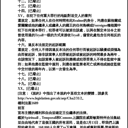
十二。[已廢止]
十三。[已廢止]
十四。[已廢止]
XV。在犯下任何重大罪行的地點對送交人的審判
還規定，如果任何人在任何時間有此Realme的身分，均應在蘇格蘭或
愛爾蘭或他的繼承人或繼承人的國王的任何島嶼或Forreigne種植園中
犯下任何資本罪行，犯罪者可以被派往該處，以與在製定本法令之前
曾使用過的Tryall一樣的方式來接收Tryall，儘管此處包含任何相反的
內容。
十六。違反本法規定的起訴範圍
還規定，任何人不得因違反本法的任何罪行而被起訴以騷擾或煩惱為
由而被起訴，除非該當事人犯罪被起訴或被起訴的時間最多為兩年，
在該情況下，如該當事人被起訴則應構成犯罪受害人不得在監獄中服
刑；如果他應在監獄中服刑，則應在被監禁者死亡或將他或她從監獄
中交付後的兩年內，以第一次發生為準。
十七。[已廢止]
十八。[已廢止]
十九。[已廢止]
XX。[已廢止]
[注意：《規約》中指出了本規約中某些文本的變體，請參見
http://www.legislation.gov.uk/aep/Cha2/31/2。
權利法案1689
前言
宣布主體的權利和自由並確定王位繼承的法律。
鑑於Spirituall，Temporall和Comons上議院在威斯敏斯特州合法集結
並自由地代表了這個王國的所有居民，這是在2月13日，即我們上議
院的歲月中，168,800人出席了to下會議，並由威廉和瑪麗·普林斯的