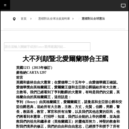
首頁
憲標對比全球法規資料庫
憲標對比全球憲法
大不列顛暨北愛爾蘭聯合王國
英國1215（2013年修訂）
麥格納CARTA 1297
前言
英國和森林自由大憲章；在愛德華二十五年中，由愛德華國王確認。
愛德華獎由英格蘭國王，愛爾蘭王儲和圭亞那公爵賜給所有大主教，
主教等。我們已經看到了亨利勳爵的大憲章，有時是我們的父親，英
格蘭自由的英格蘭國王，這些話是：
亨利（Henry）由英格蘭國王，愛爾蘭國王，諾曼底和圭亞那公爵和安
茹伯爵恩典，送給所有大主教，主教，方丈，先賢，伯爵，男爵，警
長，教區長，教官，軍官和所有法警，以及我們其他忠實的臣民，他
們將看到本憲章，打招呼：知道，我們以全能的上帝的榮耀，並為拯
救我們的祖先和繼承者（英格蘭國王）的靈魂而努力，神聖的教會和
對我們境界的修正，我們的自由和自由意志，已經授予和授予了所有