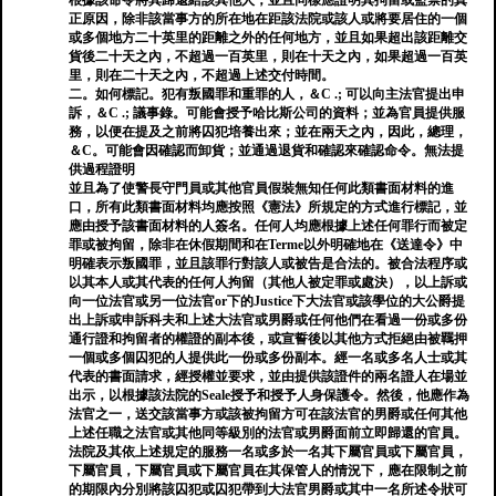
根據該命令將其歸還給該其他人，並且同樣應證明其拘留或監禁的真
正原因，除非該當事方的所在地在距該法院或該人或將要居住的一個
或多個地方二十英里的距離之外的任何地方，並且如果超出該距離交
貨後二十天之內，不超過一百英里，則在十天之內，如果超過一百英
里，則在二十天之內，不超過上述交付時間。
二。如何標記。犯有叛國罪和重罪的人，＆C .; 可以向主法官提出申
訴，＆C .; 議事錄。可能會授予哈比斯公司的資料；並為官員提供服
務，以便在提及之前將囚犯培養出來；並在兩天之內，因此，總理，
＆C。可能會因確認而卸貨；並通過退貨和確認來確認命令。無法提
供過程證明
並且為了使警長守門員或其他官員假裝無知任何此類書面材料的進
口，所有此類書面材料均應按照《憲法》所規定的方式進行標記，並
應由授予該書面材料的人簽名。任何人均應根據上述任何罪行而被定
罪或被拘留，除非在休假期間和在Terme以外明確地在《送達令》中
明確表示叛國罪，並且該罪行對該人或被告是合法的。被合法程序或
以其本人或其代表的任何人拘留（其他人被定罪或處決），以上訴或
向一位法官或另一位法官or下的Justice下大法官或該學位的大公爵提
出上訴或申訴科夫和上述大法官或男爵或任何他們在看過一份或多份
通行證和拘留者的權證的副本後，或宣誓後以其他方式拒絕由被羈押
一個或多個囚犯的人提供此一份或多份副本。經一名或多名人士或其
代表的書面請求，經授權並要求，並由提供該證件的兩名證人在場並
出示，以根據該法院的Seale授予和授予人身保護令。然後，他應作為
法官之一，送交該當事方或該被拘留方可在該法官的男爵或任何其他
上述任職之法官或其他同等級別的法官或男爵面前立即歸還的官員。
法院及其依上述規定的服務一名或多於一名其下屬官員或下屬官員，
下屬官員，下屬官員或下屬官員在其保管人的情況下，應在限制之前
的期限內分別將該囚犯或囚犯帶到大法官男爵或其中一名所述令狀可