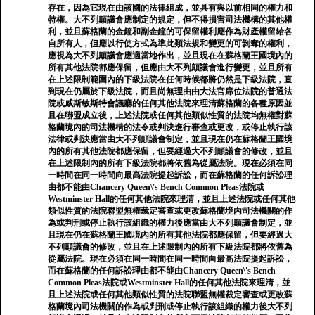
存在，因為它現在由該國的法律組成，並具有與以前相同的權力和
特權。大不列顛議會應制定的規定，但不得損害司法機構的其他權
利，並且蘇格蘭的金鐘和副金鐘的可保留權利應作為財產權留給各
自所有人，但應以行使方式為準此類法規和變更的可剝奪的權利，
應視為大不列顛議會應適當地作出，並且現在在蘇格蘭王國境內的
所有其他法院都應保留，但應由大不列顛議會進行變更，並且所有
在上述限制範圍內的下級法院在任何時候都將仍然是下級法院，直
到現在仍屬於下級法院，而且尚無理由由大法官席位法院的普通法
院或威斯敏斯特會議廳的任何其他法院來理清蘇格蘭的各種原因並
且在聯盟成立後，上述法院或任何其他類似性質的法院均無權對蘇
格蘭境內的司法機構的法令或判決進行審查或更改，或停止執行該
法律或判決應當由大不列顛議會制定，並且現在仍在蘇格蘭王國境
內的所有其他法院都應保留，但要經過大不列顛議會的修改，並且
在上述限制內的所有下級法院都將依舊為從屬法院。現在必須在同
一時間在同一時間向最高法院提起訴訟，而在蘇格蘭的任何訴訟理
由都不能由Chancery Queen\'s Bench Common Pleas法院或
Westminster Hall的任何其他法院來理清，並且上述法院或任何其他
類似性質的法院聯盟無權裁定審查或更改蘇格蘭境內司法機關的作
為或判刑或停止執行該組織的權力後應當由大不列顛議會制定，並
且現在仍在蘇格蘭王國境內的所有其他法院都應保留，但要經過大
不列顛議會的修改，並且在上述限制內的所有下級法院都將依舊為
從屬法院。現在必須在同一時間在同一時間向最高法院提起訴訟，
而在蘇格蘭的任何訴訟理由都不能由Chancery Queen\'s Bench
Common Pleas法院或Westminster Hall的任何其他法院來理清，並
且上述法院或任何其他類似性質的法院聯盟無權裁定審查或更改蘇
格蘭境內司法機關的作為或判刑或停止執行該組織的權力後大不列