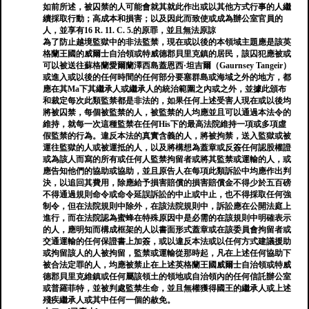
如前所述，被囚禁的人可能會就其就此作出或以其他方式行事的人繼
續採取行動；高成本和損害；以及因此而致使或成為辦公室官員的
人，並享有16 R. 11. C. 5.的原罪，並且無法原諒
為了防止越境監獄中的非法監禁，現在或以後的本領域主題應是該英
格蘭王國的威爾士自治領或特威德郡貝里克鎮的居民，該囚犯應被或
可以被送往蘇格蘭愛爾蘭澤西島蓋恩西·坦吉爾（Gaurnsey Tangeir）
或進入或以後的任何時間的任何部分要塞群島或海域之外的地方，都
應在其Ma下其繼承人或繼承人的統治範圍之內或之外，並據此頒布
和裁定每次此類監禁都是非法的，如果任何上述受害人現在或以後均
將被囚禁，每個被監禁的人，被監禁的人均應並且可以通過本法令的
維持，就每一次這種監禁在任何His下的最高法院維持一項或多項虛
假監禁的行為。違反本法的真實含義的人，將被拘禁，送入監獄或被
運往監獄的人或被運抵的人，以及將構想為蓋章或反簽任何認股權證
或為該人而寫的所有或任何人監禁拘留者或將其監禁或運輸的人，或
應告知他們的協助或協助，並且原告人在每項此類訴訟中均應作出判
決，以追回其費用，除應給予損害賠償的損害賠償金不得少於五百磅
不得通過規則命令或命令延誤訴訟的中止或中止，也不得採取任何強
制令，但在法院規則中除外，在該法院規則中，訴訟應在公開法庭上
進行，而在法院認為蜜蜂在特殊原因中是必需的在該規則中明確表示
的人，應明知而構成框架的人以書面形式蓋章或在該委員會拘留者或
交通運輸的任何保證書上加簽，或以違反本法或以任何方式建議援助
或拘留該人的人被拘留，監禁或運輸從那時起，凡在上述任何協助下
被合法定罪的人，均應被禁止在上述英格蘭王國威爾士自治領或特威
德郡貝里克維鎮或任何屬該領土的領地或自治領內的任何信託辦公室
或普羅菲特，並被判處監禁生命，並且無權獲得國王的繼承人或上述
殘疾繼承人或其中任何一個的赦免。