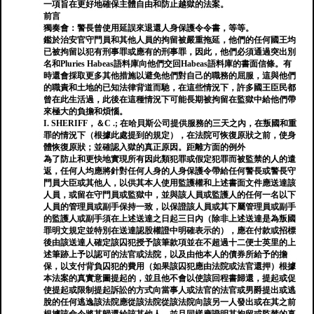
一項旨在更好地確保主體自由和防止越獄的法案。
前言
獨奏會：警長曾使用延誤來退還人身保護令令書，等等。
鑑於治安官守門員和其他人員的拘留被嚴重拖延，他們的任何國王均
已被拘留以犯有刑事罪或應有的刑事罪，因此，他們必須通過突出別
名和Pluries Habeas語料庫向他們交回Habeas語料庫的書面信條。有
時還會採取更多其他措施以避免他們對自己的職務的屈服，這與他們
的職責和土地的已知法律背道而馳，在這些情況下，許多國王臣民都
曾在此生活過，此後在這種情況下可能長期被拘留在監獄中給他們帶
來極大的負擔和煩惱。
I. SHERIFF，＆C .; 在哈貝斯公司提供服務的三天之內，在叛國和重
罪的情況下（根據此處提到的規定），在法院可恢復原狀之前，使身
體恢復原狀；並確認入獄的真正原因。距離方面的例外
為了防止和更快地實現所有因此類犯罪或假定犯罪而被監禁的人的遣
返，任何人均應將針對任何人身的人身保護令帶給任何警長或警長守
門員大臣或其他人，以供其本人使用監護權和上述書面文件應送達該
人員，或留在守門員或監獄中，並與該人員或監護人的任何一名以下
人員的管理員或副手保持一致，以保證該人員或其下屬管理員或副手
的監護人或副手須在上述送達之日起三日內（除非上述送達是為叛國
罪明文規定並特別在送達認股權證中明確表示的），應在付款或招標
後由該送達人確定該囚犯授予該筆款項並在不超過十二便士英里的上
述筆跡上予以認可的法官或法院，以及由他本人的債券所給予的擔
保，以支付背負囚犯的費用（如果該囚犯應由法院或法官還押）根據
本法案的真實意圖提起的，並且他不會以使該回程書歸還，提起或促
使提起或限制提起訴訟的方式向當事人或法官的法官或男爵提出或逃
脫的任何逃逸該法院應從該法院從該法院向該另一人發出或在其之前