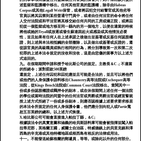
述監獄和監護權中移出。任何其他官員的監護權，除非由Habeas
Corpus或其他Legall Writt保管，或者將囚犯交付給警官或其他劣等
官員以將其囚禁到某些普通守門員中，或者由任何法官的命令將任何
人交付法院或和平法官將其移交給任何共同的工房或矯正院，或將囚
犯從一個監獄或地方移至同一縣內的另一個地方，以便在適當的時候
將他或她的Tryall或放逐或發生蘇達因起火或感染或其他情況必要
性，並且如果有任何人在上述承諾之後做出並簽署或反簽任何認股權
證，則上述與本法相抵觸的全部撤除，以及做出或簽署或反證的，遵
從該官員的高級職員或執行相同的行為，將分別導致第一次和第二次
犯罪的上述本法令規定的沒收和沒收，這是由悲傷的當事方以上述方
式追回的。
九。在假期期間申請和授予哈比斯公司的規定。主教長＆C .; 不適當
的拒絕令；派對罰款500英鎊
還規定，上述任何囚犯和囚犯應並且可能是合法的，並且可以將他們
或他們的人身保護令語料移出Chauncery高等法院或Exchequer高等
法院，從Kings Bench法院或Common Court法院移出。查閱其中一
份或多份認股權證或羈押令的副本，或在休假期間上述任何一個法院
的學位或當時法院的同盟中的任何法官或男爵或男爵法官或經宣誓就
按上述方式拒絕了一份或多份副本，則應否認根據上述要求要求移居
的本法令所規定的任何人身保護令書，他們應分別向犯人或Partie寬
恕五百英鎊的總和。以上述方式恢復。
X.哈比斯公司可能會直接進入帕拉丁縣，＆C;
根據該法令的真實意圖和涵義的哈貝斯語料庫可能會被指揮並闖入帕
拉蒂尼郡，英格蘭王國，威爾士自治區，特威德鎮上的貝里克鎮和澤
西島的辛克港或其他特權地區或根西島有相反的法律或用法。
十一。不能發送給蘇格蘭的郵遞員，等等。或除此以外的任何部分。