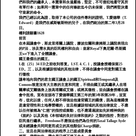
們和我們的繼承人，本憲章和永遠嚴格，堅定，不可侵犯地遵守其所
有單行本；如果同一憲章中的任何條款迄今仍未保留，我們將堅決遵
守皇家的命令。
我們已經以此為證，取得了本公司的信件專利的證明。T.愛德華（T.
Edward）是我們在威斯敏斯特的兒子，在我們統治的第二年3月28
日。
權利請願書1628
前言
在本屆議會中，斯皮里塔爾上議院，滕波拉爾和康姆斯上議院表現出
的P法，涉及潛水員的臣民權利和自由：皇家Royal下奧尼爾·昂斯國
王we下進入了全體議會。
國王最傑出的國王。
I.在（25）34 ED之前收到答复。I.ST. 4. C. 1，按議會授權保留25
ED。三，以及根據該領域的其他法律，不得在議會中同意對國王進
行徵稅
謙卑地向我們的君主國王議會上的國王Spirituall和Temporall及
Comons致意沒有大主教的主意和同意，不得由國王或其繼承人在塔
爾摩或艾爾德身上放高塔爾或艾德，或將其徵稅，並由議會授權在議
會中批准。宣布並頒布了愛德華國王第三年的第5年和第20年，並宣
布，從此以後，任何人都不得強迫他違背國王的國債，因為這種國債
是違背理性和土地專營權的，並且根據該領域的其他法律規定，不應
以任何被稱為“仁慈”的指控或衝動，也不應通過諸如先於精神病的
《規約》以及其他《本領域的良好法律和規約》之類的指控，對您的
臣民進行繼承。 Freedome不應強迫他們為任何的Taxal Tallage Ayde
或未經議會共同同意而成立的其他類似Charge捐款。
二。並且在與法律相反的程序上已提成委員會