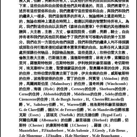
務人員，伯爵，男爵和所有人，以及他們所有的自由自由和風俗保留
下來，這些自由和自由習俗是他們及時通過的。而且，我們將遵守上
述所有這些習俗和自由，我們應遵守這些習俗和自由，與我們和我們
的繼承人一樣多。我們這個境界的所有人，無論精神上還是時間上
的，無論在精神上還是在時間上，都應以同樣的智慧對待所有人。為
此，我們對這些自由以及我們《森林自由憲章》中所載的其他禮物和
贈與，大主教，主教，方丈，修道院院長，伯爵，男爵，騎士，自由
持有者和我們的其他臣民都給予了我們所有可移動內容的第十五部
分。我們在另一方面也向他們保證，我們和我們的繼承人均不得採購
或採取任何行動來侵犯或破壞本憲章所載的自由。如果任何人違反該
處所採購任何物品，則該物品無效。這些是證人；坎特伯雷大主教，
倫敦主教大主教，巴斯德主教，溫徹斯特體育，林肯大學，索爾茲伯
里河，羅徹斯特牧師，伍斯特牧師，伊利牧師於赫里福德，奇切斯特
河，埃克塞特W.主教，聖愛德蒙茲的住持，聖奧爾本斯的住持，貝洛
的住持，坎特伯雷的聖奧古斯丁住持，伊夫舍姆的住持，威斯敏斯特
的住持，波格聖彼得的住持，雷丁的住持，阿賓登（Abindon）的住
持，馬爾姆斯伯里（Malmsbury）的住持，溫奇科姆（Winchcomb）
的住持，海德（Hyde）的住持，Certesey的住持，Sherburn的住持，
Cerne的住持，Abbotebir的住持，Middleton的住持，Seleby的住持，
Cirencester的住持；H. de Burgh Justice，H。Chester和Lincoln伯
爵，W。Salisbury伯爵，W。Warren伯爵，格洛斯特和赫里福德的
G. de Clare伯爵，德比W. de Ferrars伯爵，W. de Mandeville伯爵埃塞
克斯（Essex），諾福克（Norfolk）的比戈德伯爵（Bygod Earl），
阿爾伯馬爾（Albemarle）的伯爵，赫里福德（Herford）的伯爵，切
斯特（Chester）的康斯特布爾（J.Chester），羅德（R.）
Muntefichet，P.Fitzzherbert，W.de Aubenie，F.Gresly，F.de Breus，
J.de Monemue，J.Fitzallen，H.de Mortimer，W​​.de Beauchamp，