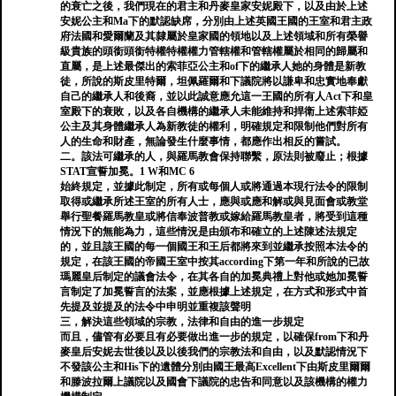
的衰亡之後，我們現在的君主和丹麥皇家安妮殿下，以及由於上述
安妮公主和Ma下的默認缺席，分別由上述英國王國的王室和君主政
府法國和愛爾蘭及其隸屬於皇家國的領地以及上述領域和所有榮譽
級貴族的頭銜頭銜特權特權權力管轄權和管轄權屬於相同的歸屬和
直屬，是上述最傑出的索菲亞公主和of下的繼承人她的身體是新教
徒，所說的斯皮里特爾，坦佩羅爾和下議院將以謙卑和忠實地奉獻
自己的繼承人和後裔，並以此誠意應允這一王國的所有人Act下和皇
室殿下的衰敗，以及各自機構的繼承人未能維持和捍衛上述索菲婭
公主及其身體繼承人為新教徒的權利，明確規定和限制他們對所有
人的生命和財產，無論發生什麼事情，都應作出相反的嘗試。
二。該法可繼承的人，與羅馬教會保持聯繫，原法則被廢止；根據
STAT宣誓加冕。1 W和MC 6
始終規定，並據此制定，所有或每個人或將通過本現行法令的限制
取得或繼承所述王室的所有人士，應與或應和解或與見面會或教堂
舉行聖餐羅馬教皇或將信奉波普教或嫁給羅馬教皇者，將受到這種
情況下的無能為力，這些情況是由頒布和確立的上述陳述法規定
的，並且該王國的每一個國王和王后都將來到並繼承按照本法令的
規定，在該王國的帝國王室中按其according下第一年和所說的已故
瑪麗皇后制定的議會法令，在其各自的加冕典禮上對他或她加冕誓
言制定了加冕誓言的法案，並應根據上述規定，在方式和形式中首
先提及並提及的法令中申明並重複該聲明
三，解決這些領域的宗教，法律和自由的進一步規定
而且，儘管有必要且有必要做出進一步的規定，以確保from下和丹
麥皇后安妮去世後以及以後我們的宗教法和自由，以及默認情況下
不發該公主和His下的遺體分別由國王最高Excellent下由斯皮里爾爾
和滕波拉爾上議院以及國會下議院的忠告和同意以及該機構的權力