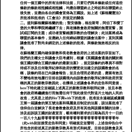
任何一個王國中的所有法律和法規，只要它們與本條款或任何這些
條款的條款相抵觸或相抵觸，均應自聯盟終止之時起和在聯盟終止
後失效，並應由各自的國會宣佈為王國說。如上述《蘇格蘭憲法》
所批准和批准的《工會法》所規定的關係
二。提到蘇格蘭蘇格蘭的造;；聖安德魯，格拉斯哥，阿伯丁和愛丁
堡的大學和學院將繼續下去；與老撾教會政府無關的無需宣誓，測
試或訂閱的主題；成功者宣誓維護宗教的合理解決；此法案將成為
聯盟的基本條件，並應納入任何締結聯盟的議會法案中；直到英國
議會批准了對尚未綁定的上述條款的批准。與條款無效相反的法
律。
在蘇格蘭王國內確保新教和長老教會政府的上述法案的宗旨如下。
我們的主權女士和議會大臣考慮到，根據《英國議會通過的關於兩
個王國的聯合王國的條約的最新法案》，規定該條約的專員不得對
待或不涉及任何敬拜紀律和政府的變更依法建立的該國教會的名
稱，該條約現在已向議會報告，並且合理而必要的是，應當有效且
不變地有效地履行目前在該國境內由該教會的敬拜紀律和政府所宣
稱的真正的新教宗教因此，在獲得上述議會各界的忠告和同意後，
here下特此建立並確認上述真正的新教宗教和朝拜紀律，並且本教
會的政府將繼續進行而無需任何干預此後世代對這片土地的人民的
改造，尤其是上述的Her下與with下的批准，批准並永遠確認威廉國
王第一屆議會的第五號法案和瑪麗皇后制定的法案，該法案批准了
信仰自白並解決了長老會教會政府及所有其他與該國有關的法律，
涉及起訴該王國的財產宣言，載有權利要求的日期為四月十一日的
一百八十九點零零零零零零零零零零零零零零零零零零零零零年
（此with刻並接受忠告和同意）明確規定並聲明，上述信仰告白中
所包含的前述真正的新教宗教具有形式和純度。目前在該教會及其