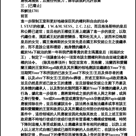
應視為無效，且無任何效力，除非該規約允許放棄
三，[已廢止]
和解法1701
前言
進一步限制王室和更好地確保臣民的權利和自由的法令
I. STAT的收據。1 W.＆M. SESS。2. C. 2.§2。而且格洛斯特的皇后
和公爵已逝世；並且他的王權從王座上建議了進一步的規定，以取
代繼任者。漢諾威王妃的親密關係，電和杜瓦夫人，波西米亞晚期
皇后的女兒，國王詹姆斯的女兒首先是在國王和安妮公主之後繼承
的，而不是說公道和禮節，她身體的繼承人
鑑於Ma下統治的第一年和我們最尊貴的君主瑪麗皇后（祝福的女
王），制定了一項議會法令[一項宣布該主體權利和自由並確定繼承
權的法令。 （除其他事項外）制定並宣布，英格蘭，法蘭西和愛爾
蘭王國的王室和Regall政府及其所屬的領地應該並繼續在Your下生
活期間Your下和所說的已故女王and下和女王/王后及倖存者的遺
囑，以及after下和女王/王后的the葬後，所述王室和Regall政府應為
並且仍然是所述已故女王的遺體，並且頒發給安妮公主殿下丹麥及
其身體的繼承人，以及對於此類問題不屬於Your下身體的繼承人的
行為，據此進一步頒布，應將當時或之後的所有人與之和解，或與
之舉行聖餐。 See或Rome教堂或應宣告Popish宗教或與Papist結婚
應被排除在外，並且根據該法令，該法將永遠無法繼承或享有該王
國和愛爾蘭的王室和政府以及其所屬或任何部分的領地在所有此類
案件中，這些領域的人民應被並因此免除其效忠，並且上述王室和
政府應不時地行使或行使或行使所有普通權力機構或管轄權。時間
下降到這種人享受或新婚人士應繼承並享有相同的權益，以防上述
人以上述方式自稱已婚或已婚而和解的人自然死亡，在該法令和和
解制定後，您good下的優秀臣民被恢復為上帝的旨意使Success下獲