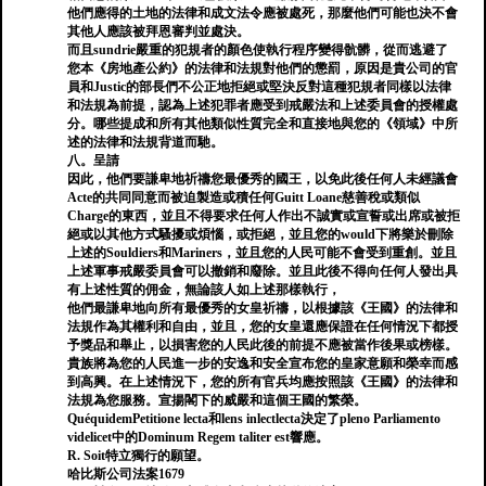
他們應得的土地的法律和成文法令應被處死，那麼他們可能也決不會
其他人應該被拜恩審判並處決。
而且sundrie嚴重的犯規者的顏色使執行程序變得骯髒，從而逃避了
您本《房地產公約》的法律和法規對他們的懲罰，原因是貴公司的官
員和Justic的部長們不公正地拒絕或堅決反對這種犯規者同樣以法律
和法規為前提，認為上述犯罪者應受到戒嚴法和上述委員會的授權處
分。哪些提成和所有其他類似性質完全和直接地與您的《領域》中所
述的法律和法規背道而馳。
八。呈請
因此，他們要謙卑地祈禱您最優秀的國王，以免此後任何人未經議會
Acte的共同同意而被迫製造或積任何Guitt Loane慈善稅或類似
Charge的東西，並且不得要求任何人作出不誠實或宣誓或出席或被拒
絕或以其他方式騷擾或煩惱，或拒絕，並且您的would下將樂於刪除
上述的Souldiers和Mariners，並且您的人民可能不會受到重創。並且
上述軍事戒嚴委員會可以撤銷和廢除。並且此後不得向任何人發出具
有上述性質的佣金，無論該人如上述那樣執行，
他們最謙卑地向所有最優秀的女皇祈禱，以根據該《王國》的法律和
法規作為其權利和自由，並且，您的女皇還應保證在任何情況下都授
予獎品和舉止，以損害您的人民此後的前提不應被當作後果或榜樣。
貴族將為您的人民進一步的安逸和安全宣布您的皇家意願和榮幸而感
到高興。在上述情況下，您的所有官兵均應按照該《王國》的法律和
法規為您服務。宣揚閣下的威嚴和這個王國的繁榮。
QuéquidemPetitione lecta和lens inlectlecta決定了pleno Parliamento
videlicet中的Dominum Regem taliter est響應。
R. Soit特立獨行的願望。
哈比斯公司法案1679