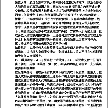
退還之前，並且在沒有其他人陪同該令狀回返的情況下，以及在提交
人和拘留者的真正成因之前，應在Partie出庭後兩日之內將所述令狀
交給他。校長或監護人勳爵或上述法官或男爵應按照上述規定被送交
囚犯，但須遵守《 1994年刑事司法和公共秩序法》第25條的規定，
根據《 1976年保釋法》准予所述囚犯保釋，但有義務出庭應徵，然
後應將其與回國人一起證明，並向他保證將任何擔保人帶入該法院。
除非出現在由刑事管轄權的法院或依法簽署並蓋章的某些認股權證
下，由合法訴訟程序令或認股權證扣押的一方當事人所犯的上述一位
或多位大法官或男爵或男爵，上述任何法官或男爵或某些法官或太平
紳士針對此類事項或犯罪的手和錫爾，而在法律上囚犯不可倖免。
三，哈比斯公司對被忽視的囚犯不予休假
始終規定，如果任何人在被監禁後故意為整個人泰晤士河的整個空間
所疏忽，以祈求人身保護令擴大，則根據本法，該人不得在休假期間
給予任何人身保護令。
IV。職員疏忽，＆C .; 要進行上述退貨，＆C .; 或要求交付一份保證
書；初犯，罰款100英鎊。第二犯，200英鎊和無行為能力。充分滿足
黨委審判的判斷
並且如果任何一名或多名官員或其下級官員或下級官員，監護人，監
護人或副手忽略或拒絕按照上述命令作出上述申報表或帶走囚犯的屍
體或屍體囚犯或個人代表他在上述各段時間內或根據要求提出的上述
書面陳述中的任何一項，均應拒絕交付，或在要求交付後六小時內不
得向該人交付要求提供一份或多份認股權證的真實副本該囚犯的委員
會和拘留者，並據此要求他和他們據此交付監獄的所有守門員和守門
人以及被拘留者的另一人，對於犯有第一犯罪的第一罪名應由犯人或
Partie處以總計一百英鎊，第二項犯罪的總和為200英鎊，並且應因此
而無力擔任或執行他的上述職務，囚犯或同伴應追討的上述刑罰使他