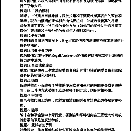
建立他們的宗教法律和自由可能不會再有被顛覆的危險，據此便進
行了字母大選。
標題16.主體的權利
隨即，上述斯皮里爾維爾，滕波拉爾和下議院根據其各自的來信和
選舉，現在由該國的正式和自由代表組成，並經過最認真的考慮，
首先考慮了實現上述目標的最佳方法（如他們的案件助手通常都這
樣做）來維護和主張他們的未成年人權利和自由，
標題17.分配功率
在未經議會同意的情況下，Regall當局假裝的法律懸掛權或法律執行
權是非法的。
標題18.後期分配功率
後來被假定並行使的Regall Authoritie的假裝解除法律或執行法律的
權力是非法的。
標題19.合法法庭違法
成立已故的傳教士事業法院委員會和所有其他性質的委員會和法院
都是伊萊格爾和邪惡的。
標題20.賺錢
假裝特權而不假裝授予特權以使用或使用皇冠的時間更長或更長時
間，或以其他方式被授予或應被授予的方式，則是伊萊格爾。
標題21.申訴權
臣民有權向國王請願，而對這種請願的所有承諾和起訴都是伊萊格
爾。
標題22.陸軍
除非在和平協議中表示同意，否則在和平時期內在王國境內培養或
維持常備軍是違反法律的。
標題23.受試者的手臂
法律規定，作為新教徒的被告可以擁有適合其條件的防禦武器。