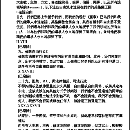
大主教，主教，方丈，修道院院長，伯爵，伯爵，男爵，以及所有該
領域的[Freemen]，以下這些自由派永遠留在我們的英格蘭王國
I.確認自由
首先，我們已將上帝授予我們，而我們的現行《憲章》已為我們和我
們的繼承人永遠確認，英格蘭教會將自由，其所有權利和自由將不受
侵犯。我們還為我們和我們的繼承人永久地授予了我們領域的所有自
由人，並為他們和我們的繼承人永久地保留了這些自由，並將他們和
我們的繼承人永久地保留下來。
II-VIII
[已廢除]
九。倫敦自由行＆C;
倫敦市應擁有[它曾經擁有的所有舊自由和風俗]。此外，我們將並同
意，所有其他城市，自治市鎮，五個港口的男爵以及所有其他港口，
應享有所有自由和自由的習俗。
X-XXVIII
[已廢除]
二十九。監禁，＆C。與法律相反。司法行政
不得拘捕或監禁弗里曼的永久業權，自由權或自由風俗，或將其定為
非法，流放或以任何其他方式予以銷毀；我們也不會通過他的同輩的
合法判斷或通過土地法來對他不利，也不會譴責他。我們不會賣給任
何人，我們不會否認或服從任何人，無論是正義還是正義。
XXX-XXXVII
[已廢除]
結束語。一般節省。遵守這些自由原則。就此憲章和森林憲章而言屬
補貼
向所有大主教，主教，修道院院長，修道院院長，聖堂武士，醫院醫