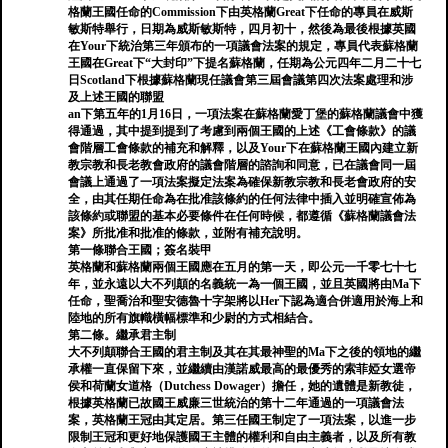
格蘭王國任命的Commission下由英格蘭Great下任命的專員在威斯
敏斯特舉行，日期為威斯敏斯特，四月初十，然後為最後根據英國
在Your下統治第三年頒布的一項議會法案的規定，專員代表蘇格蘭
王國在Great下“大封印”下提名蘇格蘭，任期為公元四年二月二十七
日Scotland下根據蘇格蘭現任議會第三屆會議第四次法案處理和涉
及上述王國的聯盟
an下第五年的1月16日，一項法案在蘇格蘭愛丁堡的蘇格蘭議會中獲
得通過，其中提到提到了考慮到兩個王國的上述《工會條款》的議
會階層工會條款的補充和解釋，以及Your下在蘇格蘭王國內建立新
教宗教和長老教會政府的議會階層的諮詢和同意，已在議會同一屆
會議上通過了一項法案擬定法案為確保新教宗教和長老會政府的安
全，由其任期任命為在批准該條約的任何法律中插入並明確宣佈為
該條約或聯盟的基本必要條件在任何時候，都遵循《蘇格蘭議會法
案》所批准和批准的條款，並附有補充說明。
第一條聯合王國；簽名裝甲
英格蘭和蘇格蘭兩個王國應在五月的第一天，即公元一千零七十七
年，並永遠以大不列顛的名義統一為一個王國，並且英國將由Ma下
任命，聖喬治和聖安德魯十字架將以Her下認為適合併適用於海上和
陸地的所有旗幟橫幅標準和少尉的方式相結合。
第二條。繼承君主制
大不列顛聯合王國的君主制及其在其最神聖的Ma下之後的領地的繼
承權一直保留下來，並繼續由漢諾威最高的最優秀的索菲婭女選帝
侯和荷蘭女道格（Dutchess Dowager）擔任，她的遺體是新教徒，
根據英格蘭已故國王威廉三世統治的第十二年通過的一項議會法
案，英格蘭王冠由其定居。第三任國王制定了一項法案，以進一步
限制王冠和更好地保護國王主體的權利和自由主義者，以及所有教