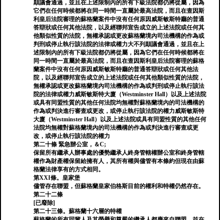
顛議會通過，並且在上述限制內的所有下級法院都仍將從屬，因為
它們在任何時候都將在同一時間一直屬於最高法院，而且在查因斯
利皇后法院審理的蘇格蘭案件中沒有任何原因威斯敏斯特廳的普通
答辯狀或任何其他法院，以及經聯邦宣告成立的上述法院或任何其
他類似性質的法院，無權承認或更改蘇格蘭境內司法機構的作為或
判刑或停止執行該法院的法律或權力大不列顛議會通過，並且在上
述限制內的所有下級法院都仍將從屬，因為它們在任何時候都將在
同一時間一直屬於最高法院，而且在查因斯利皇后法院審理的蘇格
蘭案件中沒有任何原因威斯敏斯特廳的普通答辯狀或任何其他法
院，以及經聯邦宣告成立的上述法院或任何其他類似性質的法院，
無權承認或更改蘇格蘭境內司法機構的作為或判刑或停止執行該法
院的法律或權力威斯敏斯特大廈（Westminster Hall）以及上述法院
或具有同盟性質的其他任何法院均無權對蘇格蘭境內的司法機構的
作為或判決進行審查或更改，或停止執行該法院的權力威斯敏斯特
大廈（Westminster Hall）以及上述法院或具有同盟性質的其他任何
法院均無權對蘇格蘭境內的司法機構的作為或判決進行審查或更
改，或停止執行該法院的權力
第二十條 緊急辦公室，＆C;
保留所有繼承人辦事處的優勢繼承人終身管轄權辦公室和終身管轄
權作為財產權保留給擁有人，其所有權與儘管有本條約但現在由蘇
格蘭法律享有的方式相同。
第XXI條。皇家堡
儘管存在聯盟，但蘇格蘭皇家伯格斯目前的權利和特權仍然存在。
第二十二條
[已廢除]
第二十三條。蘇格蘭十六層的特權
蘇格蘭的所有同輩人及其榮譽和尊嚴的繼承人都應來自聯盟，並在