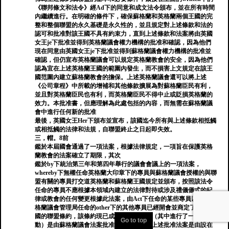
《聯邦條文和法令》經Ad下的同意和成文法令頒布，並在所有時間
內繼續進行。在明確的條件下，確保蘇格蘭和英格蘭兩個王國的完
整和整個聯盟的永久基礎是永久性的，並且規定對上述條款和法的
認可和批准對該王國不具有約束力，直到上述條款和法案將由英國
女王je下批准並得到英格蘭議會權力機構的批准和確認，因為他們
現在同意由英國女王je下批准並得到蘇格蘭議會權力機構的批准並
確認，但仍宣布英格蘭議會可以規定英格蘭教會的安全，因為他們
認為宜在上述英格蘭王國的範圍內發生，而不損害上文規定在該王
國范圍內建立蘇格蘭教會的擔保。上述英格蘭議會還可以將上述
《公司章程》中所載的增補和其他條款擴展為對蘇格蘭臣民有利，
並且對英格蘭臣民也有利，而英格蘭臣民不得中止或貶損英格蘭的
效力。本批准書，但應理解為此處包括的內容，而無需在蘇格蘭議
會中進行任何新的批准
最後，英國女王Her下頒布並宣布，該國迄今所有與上述條款相抵觸
或相抵觸的法律和法規，自聯盟終止之日起即失效。
三，帽。8前
鑑於本屆國會通過了一項法案，根據法律規定，一項旨在保護英格
蘭教會的法案確立了期限，其次
鑑於by下統治第三年和第四年舉行的議會會議上的一項法案，
whereby下無權任命英格蘭大印章下的專員與蘇格蘭議會授權的與聯
盟有關的專員打交道英格蘭和蘇格蘭王國規定並頒布，按照該法令
任命的專員不應根據本領域內建立的法律對待或涉及禮儀儀式的紀
律或教會的任何變更根據此法案，由Act下任命的某些專員以及由蘇
格蘭議會管理局任命的other下的其他專員已經開會並商定了上述王
國的聯盟條約，該條約現已成為條約該條約（其中進行了一些改
Go to top
動）是由蘇格蘭議會法案批准和批准的，而上述批准法案是由設在