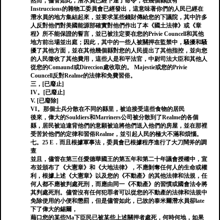
然而，儘管如此，潛水員已經下達了命令，在幾個縣設有
Instruccions的雜物工委員會已經發出，這意味著你們的人民已經在
潛水員的地方集結起來，並要求某些錢財傳給您的下議院，其中許多
人反對他們對美國能源部確實對他們作出了本《國土法律》或《章
程》所不能保證的誓言，並已被注定要在您的Privie Councell和其他
地方前出場並出庭；因此，其中的一些人被關押在監禁中，騷擾和騷
擾了其他方面，並在其他幾個縣對您的人民提出了其他指控，並向您
的人民徵收了其他費用，這些人是和平法官，中尉司法大臣和其他人
從您的Comaund或Direccion處收取的。 Majestie或您的Privie
Councell反對Realme的法律和免費習俗。
三，[已廢止]
IV。[已廢止]
V. [已廢除]
VI。那個士兵分散在不同的縣里，被迫接受這些食物的居民
後來，偉大的Souldiers和Marriners公司被分散到了Realme的各個
縣，居民被迫違背他們的意願被迫將他們送入他們的房屋，並在那裡
受苦於他們的定律和習俗Realme，並引起人民的極大不滿和煩惱。
七。25 E．而且根據軍事法，委員會已根據程序進行了大刀闊斧的調
查
並且，儘管在第三任愛德華國王的第五年和第二十年議會授權中，宣
布並頒布了《大憲章》和《大地法律》，不應剝奪任何人的生命或權
利，根據上述《大憲章》以及您的《不動產》的其他法律和法規，任
何人都不應被判處死刑，而應由同一《不動產》的習慣或國會法令將
其判處死刑。儘管沒有任何犯罪者可以從您的不動產的法律和法規中
免除使用的小便和懲罰，但是儘管如此，已故的泰米爾潛水員卻late
下了偉大的錫爾，
藉口您的某些Ma下臣民已被某些上述關押者處死，何時何地，如果