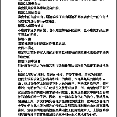
標題24.選舉自由
議會議員的選舉應該是自由的。
標題25.言論自由
議會中的言論自由，辯論或程序自由辯論不應在議會之外的任何法
院或地方進行彈imp或質疑。
標題26.保釋金過多
不應要求過多的百樂，也不應施加過多的罰款，也不應施加殘忍和
不尋常的懲罰。
標題27.棗
陪審員應該受到適當的剝奪並返回。
稅目28.寬恕
在定罪之前對特定人員的所有罰款和沒收的贈款和承諾都是非法的
和無效的。
標題29.頻率議會
對於所有申訴人的救濟和對加強和維護法律聯盟的修正案應經常舉
行。
標題30.聲明的權利。皇冠的投標。行使了王權。皇冠的局限性
他們主張要求並堅持所有和唯一的房屋，作為其無疑的權利和自
由，並且在任何上述前提下對人民的偏見，判決或訴訟程序，都不
應以任何明智的方式在此後引入後果或後果。例。奧蘭治親王殿下
宣言是對他們的權利要求的特別鼓勵，因為這是在其中獲得全面補
救和補救的唯一手段。因此，有一個非常有信心的信心，那就是奧
蘭治親王殿下所說的將完善他所提倡的救贖計劃，並將仍然使他們
免受他們在此主張的權利的侵犯以及對宗教權利和自由的所有其他
嘗試。這樣的問題給所說的奧蘭治親王的屍體繼承人。上議院精神
和聖殿與殿堂確實祈禱所說的王子和公主相應地接受他們。