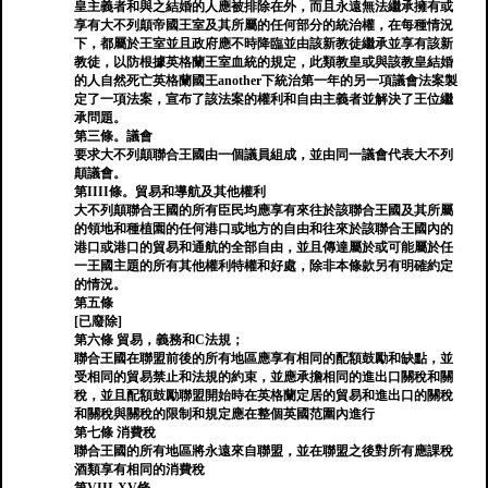
皇主義者和與之結婚的人應被排除在外，而且永遠無法繼承擁有或
享有大不列顛帝國王室及其所屬的任何部分的統治權，在每種情況
下，都屬於王室並且政府應不時降臨並由該新教徒繼承並享有該新
教徒，以防根據英格蘭王室血統的規定，此類教皇或與該教皇結婚
的人自然死亡英格蘭國王another下統治第一年的另一項議會法案製
定了一項法案，宣布了該法案的權利和自由主義者並解決了王位繼
承問題。
第三條。議會
要求大不列顛聯合王國由一個議員組成，並由同一議會代表大不列
顛議會。
第IIII條。貿易和導航及其他權利
大不列顛聯合王國的所有臣民均應享有來往於該聯合王國及其所屬
的領地和種植園的任何港口或地方的自由和往來於該聯合王國內的
港口或港口的貿易和通航的全部自由，並且傳達屬於或可能屬於任
一王國主題的所有其他權利特權和好處，除非本條款另有明確約定
的情況。
第五條
[已廢除]
第六條 貿易，義務和C法規；
聯合王國在聯盟前後的所有地區應享有相同的配額鼓勵和缺點，並
受相同的貿易禁止和法規的約束，並應承擔相同的進出口關稅和關
稅，並且配額鼓勵聯盟開始時在英格蘭定居的貿易和進出口的關稅
和關稅與關稅的限制和規定應在整個英國范圍內進行
第七條 消費稅
聯合王國的所有地區將永遠來自聯盟，並在聯盟之後對所有應課稅
酒類享有相同的消費稅