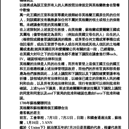
機構制定
以後將成為該王室所有人的人將按照法律規定與英格蘭教會在聖餐
中歡愉
萬一此王國的王室和皇室尊嚴此後歸給非英格蘭王國原住民的任何
人，則該國家沒有義務參加任何不屬於英格蘭的領土或領土的保衛
戰。未經議會同意的英格蘭王冠。
在上述限制於上述規定生效後，由英格蘭，蘇格蘭或愛爾蘭王國或
其屬地（儘管他被定為居民）（例如由英國父母生的人）出生的人
（樞密院或國會眾議院議員的職務，或享受任何文職或軍事職位或
信託場所，或由王室授予他本人或任何其他或其他人信託的土地權
屬或遺產[就與英國臣民和愛爾蘭公民有關的這一段，已經廢除。
在英國大封印之下的任何赦免都不應被下議院在議會進行彈each。
IV。確認領域的法律和法規
英格蘭的法律是人民的出生權，而所有要登上這個王國王位的國王
和王后都應根據上述法律管理該政府，而他們的所有官員和部長都
應為他們服務因此，上述上議院和下議院以及下議院確實要謙卑地
祈禱，該領域的所有法律和法規，以確保已建立的宗教和人民的權
利和自由，以及所有其他法律和法規。現行有效期可以得到批准和
確認。上述Spirit下議員，斯皮里維爾爾和滕波拉爾及下議院上議院
的同意和同意以及and下當局的批准和確認也應由Force下批准和確
認。
1706年蘇格蘭聯邦法
英格蘭和蘇格蘭兩個王國聯合法
最客氣的君主
前言。工會章程，7月5日，7月22日，日期；和國會通過法案，蘇格
蘭，1月16日，5 ANN
鑑於《 Union下》統治第五年的7月20日是英國的代表，根據代表英