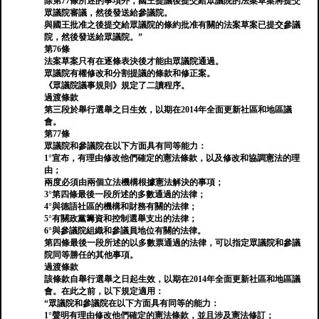
除第77條所述的事項外，國王提議後提交給眾議院的法案草案將提交
眾議院審議，然後發送給參議院。
與國王批准之後提交給眾議院的條約批准有關的法案草案已提交參議
院，然後發送給眾議院。”
第76條
法案草案只有在逐條表決後才能由眾議院通過。
眾議院有權修改和分割提議的條款和修正案。
《眾議院議事規則》規定了二讀程序。
過渡條款
第三段於舉行選舉之日生效，以期在2014年全面更新社區和地區議
會。
第77條
眾議院和參議院在以下方面具有同等能力：
1°宣布，有理由修改他們確定的憲法條款，以及修改和協調憲法的理
由；
兩度必須由兩個立法機構根據憲法解決的事項；
3°第四條最後一段所述的多數通過的法律；
4°與德語社區的機構和財務有關的法律；
5°有關政黨籌資和控制選舉支出的法律；
6°與參議院組織和參議員地位有關的法律。
第四條最後一段所述的以多數票通過的法律，可以指定眾議院和參議
院同等勝任的其他事項。
過渡條款
該條款自舉行選舉之日起生效，以期在2014年全面更新社區和地區議
會。在此之前，以下規定適用：
“眾議院和參議院在以下方面具有同等的能力：
1°聲明有理由修改他們確定的憲法條款，並且涉及憲法修訂；