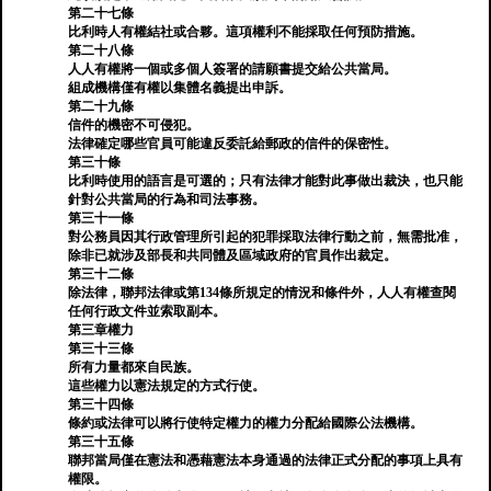
第二十七條
比利時人有權結社或合夥。這項權利不能採取任何預防措施。
第二十八條
人人有權將一個或多個人簽署的請願書提交給公共當局。
組成機構僅有權以集體名義提出申訴。
第二十九條
信件的機密不可侵犯。
法律確定哪些官員可能違反委託給郵政的信件的保密性。
第三十條
比利時使用的語言是可選的；只有法律才能對此事做出裁決，也只能
針對公共當局的行為和司法事務。
第三十一條
對公務員因其行政管理所引起的犯罪採取法律行動之前，無需批准，
除非已就涉及部長和共同體及區域政府的官員作出裁定。
第三十二條
除法律，聯邦法律或第134條所規定的情況和條件外，人人有權查閱
任何行政文件並索取副本。
第三章權力
第三十三條
所有力量都來自民族。
這些權力以憲法規定的方式行使。
第三十四條
條約或法律可以將行使特定權力的權力分配給國際公法機構。
第三十五條
聯邦當局僅在憲法和憑藉憲法本身通過的法律正式分配的事項上具有
權限。