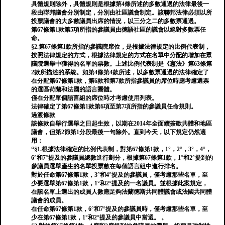
具體規則除外，具體規則是根據第4條所述的多數通過的法律最後一
段由聯邦議會分別制定，分別由社區議會制定。該聯邦法律必須以所
投票議會的大多數議員出席的情況，以三分之二的多數票通過。
第67條第1款第5項所指的參議員由德語社區的議會以絕對多數票任
命。
§2.第67條第1款所指的參議院席位，是根據法律規定的比例代表制，
按照法律規定的方式，根據法律規定的方式在名單中分配的增加在眾
議院選舉中獲得的名單的票數。上述比例代表制是《憲法》第63條第
2款所描述的系統。如第4條第4款所述，以多數票通過的法律確定了
在分配第67條第1款，第6款和第7款所指參議員的席位時應考慮選票
的選區荷蘭和法國的語言團體。
僅在分配單個語言組的席位時才考慮使用列表。
法律確定了第67條第1款第6項至第7項所指的參議員任命規則。
過渡條款
該條款自舉行選舉之日起生效，以期在2014年全面續簽歐共體和地區
議會，但第2節第1分段最後一句除外。直到今天，以下規定仍然適
用：
“§1.根據法律確定的比例代表制，對第67條第1款，1°，2°，3°，4°，
6°和7°提及的參議員總數進行劃分，根據第67條第1款，1°和2°提到的
參議員選舉產生的名單投票數在每個語言組中進行排名。
對於任命第67條第1款，3°和4°提及的參議員，僅考慮那些名單，至
少要選舉第67條第1款，1°和2°提及的一名議員。並根據此案規定，
在該名單上選出的成員人數應足夠法蘭德斯共同體議會或法國共同體
議會的成員。
在任命第67條第1款，6°和7°提及的參議員時，僅考慮那些名單，至
少在第67條第1款，1°和2°提及的參議員中當選。 。