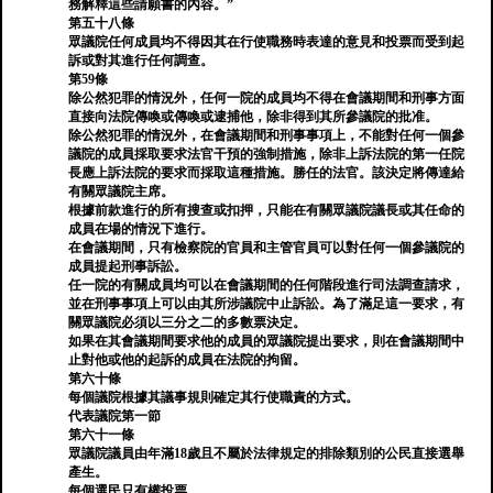
務解釋這些請願書的內容。”
第五十八條
眾議院任何成員均不得因其在行使職務時表達的意見和投票而受到起
訴或對其進行任何調查。
第59條
除公然犯罪的情況外，任何一院的成員均不得在會議期間和刑事方面
直接向法院傳喚或傳喚或逮捕他，除非得到其所參議院的批准。
除公然犯罪的情況外，在會議期間和刑事事項上，不能對任何一個參
議院的成員採取要求法官干預的強制措施，除非上訴法院的第一任院
長應上訴法院的要求而採取這種措施。勝任的法官。該決定將傳達給
有關眾議院主席。
根據前款進行的所有搜查或扣押，只能在有關眾議院議長或其任命的
成員在場的情況下進行。
在會議期間，只有檢察院的官員和主管官員可以對任何一個參議院的
成員提起刑事訴訟。
任一院的有關成員均可以在會議期間的任何階段進行司法調查請求，
並在刑事事項上可以由其所涉議院中止訴訟。為了滿足這一要求，有
關眾議院必須以三分之二的多數票決定。
如果在其會議期間要求他的成員的眾議院提出要求，則在會議期間中
止對他或他的起訴的成員在法院的拘留。
第六十條
每個議院根據其議事規則確定其行使職責的方式。
代表議院第一節
第六十一條
眾議院議員由年滿18歲且不屬於法律規定的排除類別的公民直接選舉
產生。
每個選民只有權投票。