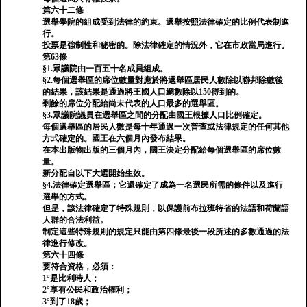
第六十二條
選舉學院的組成受到法律的約束。選舉按照法律確定的比例代表制進
行。
投票是強制性和秘密的。除法律確定的情況外，它在市政當局進行。
第63條
§1.眾議院由一百五十名成員組成。
§2.每個選舉區的席位數量對應於將選舉區居民人數除以聯邦除數後
的結果，該結果是通過將王國人口總數除以150得到的。
剩餘的席位分配給尚未代表的人口最多的選舉區。
§3.眾議院議員在選舉區之間的分配由國王根據人口比例確定。
每個選舉區的居民人數是每十年通過一次普查或法律規定的任何其他
方式確定的。國王在六個月內發布結果。
在本出版物出版的三個月內，國王決定分配給每個選舉區的席位數
量。
新分配自以下大選開始生效。
§4.法律確定選舉區；它還確定了成為一名選民所需的條件以及進行
選舉的方式。
但是，該法律確定了特殊規則，以保護前布拉班特省的法語和荷蘭語
人群的合法利益。
制定這些特殊規則的規定只能由第四條最後一段所述的多數通過的法
律進行修改。
第六十四條
要符合資格，必須：
1°是比利時人；
2°享有公民和政治權利；
3°到了18歲；