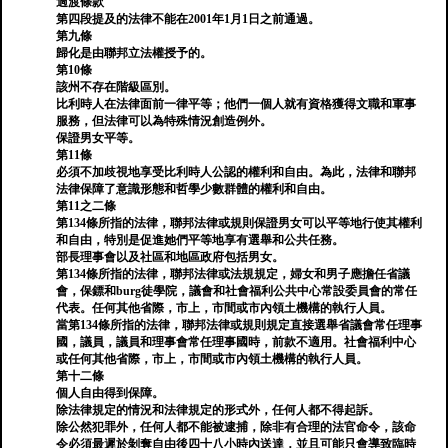
過渡條款
第四段提及的法律不能在2001年1月1日之前通過。
第九條
歸化是由聯邦立法權授予的。
第10條
該州不存在階級區別。
比利時人在法律面前一律平等；他們一個人就有資格獲得文職和軍事
服務，但法律可以為特殊情況創造例外。
保證男女平等。
第11條
必須不加歧視地享受比利時人公認的權利和自由。為此，法律和聯邦
法律保障了意識形態和哲學少數群體的權利和自由。
第11之二條
第134條所指的法律，聯邦法律或規則保證男女可以平等地行使其權利
和自由，特別是促進她們平等地享有選舉和公共任務。
部長理事會以及社區和地區政府包括男女。
第134條所指的法律，聯邦法律或法規規定，婦女和男子應擔任省議
會，保鏢和burg徒學院，議會和社會福利公共中心常設委員會的常任
代表。任何其他省際，市上，市間或市內領土機構的執行人員。
當第134條所指的法律，聯邦法律或規則規定直接選舉省議會常任理事
國，議員，議員和理事會常任理事國時，前款不適用。社會福利中心
或任何其他省際，市上，市間或市內領土機構的執行人員。
第十二條
個人自由得到保障。
除法律規定的情況和法律規定的形式外，任何人都不得起訴。
除公然犯罪外，任何人都不能被逮捕，除非有合理的法官命令，該命
令必須最遲於剝奪自由後四十八小時內送達，並且可能只會導致臨時