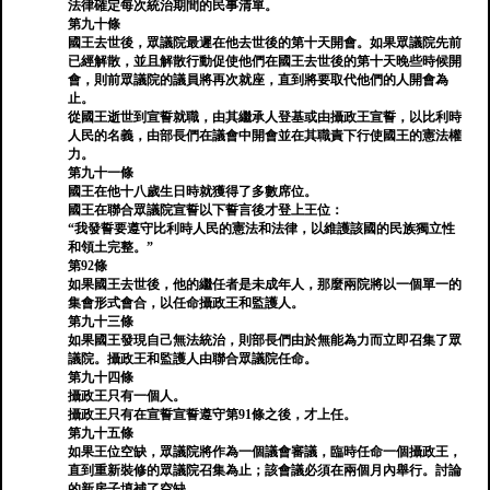
法律確定每次統治期間的民事清單。
第九十條
國王去世後，眾議院最遲在他去世後的第十天開會。如果眾議院先前
已經解散，並且解散行動促使他們在國王去世後的第十天晚些時候開
會，則前眾議院的議員將再次就座，直到將要取代他們的人開會為
止。
從國王逝世到宣誓就職，由其繼承人登基或由攝政王宣誓，以比利時
人民的名義，由部長們在議會中開會並在其職責下行使國王的憲法權
力。
第九十一條
國王在他十八歲生日時就獲得了多數席位。
國王在聯合眾議院宣誓以下誓言後才登上王位：
“我發誓要遵守比利時人民的憲法和法律，以維護該國的民族獨立性
和領土完整。”
第92條
如果國王去世後，他的繼任者是未成年人，那麼兩院將以一個單一的
集會形式會合，以任命攝政王和監護人。
第九十三條
如果國王發現自己無法統治，則部長們由於無能為力而立即召集了眾
議院。攝政王和監護人由聯合眾議院任命。
第九十四條
攝政王只有一個人。
攝政王只有在宣誓宣誓遵守第91條之後，才上任。
第九十五條
如果王位空缺，眾議院將作為一個議會審議，臨時任命一個攝政王，
直到重新裝修的眾議院召集為止；該會議必須在兩個月內舉行。討論
的新房子填補了空缺。