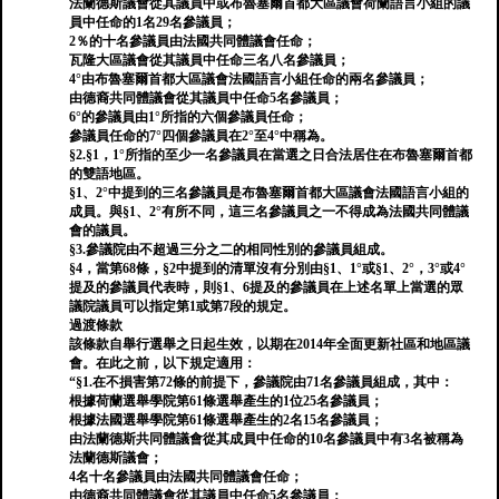
法蘭德斯議會從其議員中或布魯塞爾首都大區議會荷蘭語言小組的議
員中任命的1名29名參議員；
2％的十名參議員由法國共同體議會任命；
瓦隆大區議會從其議員中任命三名八名參議員；
4°由布魯塞爾首都大區議會法國語言小組任命的兩名參議員；
由德裔共同體議會從其議員中任命5名參議員；
6°的參議員由1°所指的六個參議員任命；
參議員任命的7°四個參議員在2°至4°中稱為。
§2.§1，1°所指的至少一名參議員在當選之日合法居住在布魯塞爾首都
的雙語地區。
§1、2°中提到的三名參議員是布魯塞爾首都大區議會法國語言小組的
成員。與§1、2°有所不同，這三名參議員之一不得成為法國共同體議
會的議員。
§3.參議院由不超過三分之二的相同性別的參議員組成。
§4，當第68條，§2中提到的清單沒有分別由§1、1°或§1、2°，3°或4°
提及的參議員代表時，則§1、6提及的參議員在上述名單上當選的眾
議院議員可以指定第1或第7段的規定。
過渡條款
該條款自舉行選舉之日起生效，以期在2014年全面更新社區和地區議
會。在此之前，以下規定適用：
“§1.在不損害第72條的前提下，參議院由71名參議員組成，其中：
根據荷蘭選舉學院第61條選舉產生的1位25名參議員；
根據法國選舉學院第61條選舉產生的2名15名參議員；
由法蘭德斯共同體議會從其成員中任命的10名參議員中有3名被稱為
法蘭德斯議會；
4名十名參議員由法國共同體議會任命；
由德裔共同體議會從其議員中任命5名參議員；