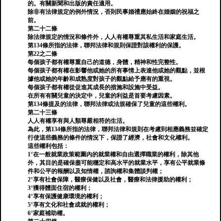
的。有關新聞和出版的責任適用。
除非有法律規定的例外情況，否則民事婚禮應始終在婚姻的祝福之
前。
第二十二條
除法律規定的情況和條件外，人人有權尊重其私生活和家庭生活。
第134條所指的法律，聯邦法律和規則保證對該權利的保護。
第22之二條
每個孩子都有權尊重自己的道德，身體，精神和性完整性。
每個孩子都有權在影響他或她的所有事情上表達他或她的觀點，並根
據他或她的年齡和成熟度對孩子的觀點給予應有的重視。
每個孩子都有權從促進其成長的措施和設施中受益。
在所有有關兒童的決定中，兒童的利益是首要考慮因素。
第134條提及的法律，聯邦法律或法規確保了兒童的這些權利。
第二十三條
人人有權享有與人類尊嚴相符的生活。
為此，第134條所指的法律，聯邦法律和規則在考慮到相應義務並確定
行使這些義務的條件的情況下，保證了經濟，社會和文化權利。
這些權利包括：
1°在一般就業政策範圍內的就業權和自由選擇職業的權利，除其他
外，其目的是確保盡可能穩定和高水平的就業水平，享有公平就業條
件和公平的報酬以及知情權，諮詢權和集體談判權；
2°享有社會保障，醫療保健以及社會，醫療和法律援助的權利；
3°獲得體面住宿的權利；
4°享有保護健康環境的權利；
5°享有文化和社會成就的權利；
6°家庭補助權。