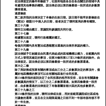
在法律規定的條件和條款下，社區和地區各自在各自關注的領域中具
有處理其他事務的權限。該法律必須以第四條最後一段所述的多數票
獲得通過。
過渡條款
第二款所指的法律決定了本條的生效日期。該日期不能早於新條款在
《憲法》標題III中插入的日期，後者決定了聯邦當局的專有權限。
第三十六條
聯邦立法權由國王，眾議院和參議院共同行使。
第三十七條
根據憲法規定，聯邦行政權屬於國王。
第三十八條
每個共同體均具有憲法或憑藉憲法通過的法律所承認的權力。
第三十九條
該法律賦予它創建並由民選代表組成的區域機構以權力，在範圍內和
方式上管理其確定的事項，但第30條和第127至129條所述的除外。由
法律規定。該法律必須以第四條最後一段所述的多數票通過。
第39之二條
除了與財務或預算有關的事項或由三分之二多數票決定的事項外，僅
屬於地區機構的事項可以在有關地區進行全民投票。
第134條所指的規則決定了全民投票的程序和安排，並在有有關議會
多數議員的情況下，以三分之二多數票通過。如第四條最後一段所
述，由多數通過的法律規定了布魯塞爾首都大區的其他多數要求。
第三十九條之三
第134條所指的法律，聯邦法律或法規，用於規範眾議院或社區或地
方議會的選舉，並且在立法期限屆滿之日前不到一年頒布頒布後不早
於一年生效。