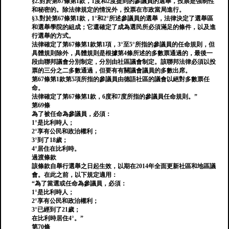
§2.對於第67條第1款，1度和2度提到的參議員的選舉，投票是強制性
和秘密的。除法律規定的情況外，投票在市政當局進行。
§3.對於第67條第1款，1°和2°所述參議員的選舉，法律決定了選舉區
和選舉學院的組成；它還確定了成為選民所必須滿足的條件，以及進
行選舉的方式。
法律確定了第67條第1款第1項，3°至5°所指的參議員的任命規則，但
具體規則除外，具體規則是根據第4條所述的多數票通過的，最後一
段由聯邦議會分別制定，分別由社區議會制定。該聯邦法律必須以投
票的三分之二多數通過，但要有有關議會議員的多數出席。
第67條第1款第5項所指的參議員由德語社區的議會以絕對多數票任
命。
法律確定了第67條第1款，6度和7度所指的參議員任命規則。”
第69條
為了被任命為參議員，必須：
1°是比利時人；
2°享有公民和政治權利；
3°到了18歲；
4°居住在比利時。
過渡條款
該條款自舉行選舉之日起生效，以期在2014年全面更新社區和地區議
會。在此之前，以下規定適用：
“為了當選或任命為參議員，必須：
1°是比利時人；
2°享有公民和政治權利；
3°已經到了21歲；
在比利時居住4°。”
第70條