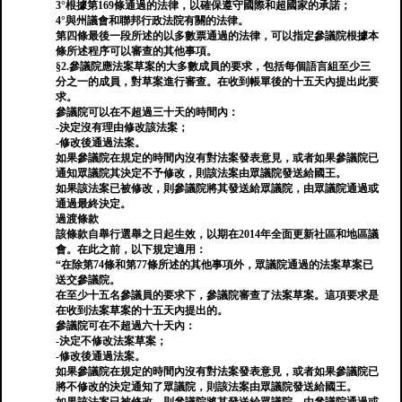
3°根據第169條通過的法律，以確保遵守國際和超國家的承諾；
4°與州議會和聯邦行政法院有關的法律。
第四條最後一段所述的以多數票通過的法律，可以指定參議院根據本
條所述程序可以審查的其他事項。
§2.參議院應法案草案的大多數成員的要求，包括每個語言組至少三
分之一的成員，對草案進行審查。在收到帳單後的十五天內提出此要
求。
參議院可以在不超過三十天的時間內：
-決定沒有理由修改該法案；
-修改後通過法案。
如果參議院在規定的時間內沒有對法案發表意見，或者如果參議院已
通知眾議院其決定不予修改，則該法案由眾議院發送給國王。
如果該法案已被修改，則參議院將其發送給眾議院，由眾議院通過或
通過最終決定。
過渡條款
該條款自舉行選舉之日起生效，以期在2014年全面更新社區和地區議
會。在此之前，以下規定適用：
“在除第74條和第77條所述的其他事項外，眾議院通過的法案草案已
送交參議院。
在至少十五名參議員的要求下，參議院審查了法案草案。這項要求是
在收到法案草案的十五天內提出的。
參議院可在不超過六十天內：
-決定不修改法案草案；
-修改後通過法案。
如果參議院在規定的時間內沒有對法案發表意見，或者如果參議院已
將不修改的決定通知了眾議院，則該法案由眾議院發送給國王。