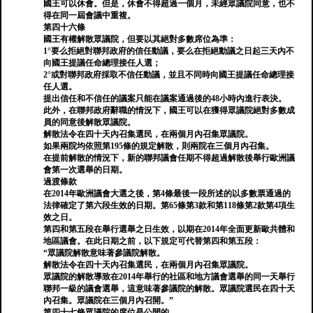
國王可以休會。但是，休會不得超過一個月，未經眾議院同意，也不
得在同一屆會議中重複。
第四十六條
國王有權解散眾議院，但要以其絕對多數席位為準：
1°要么拒絕對聯邦政府的信任動議，要么在拒絕動議之日起三天內不
向國王提議任命總理接任人選；
2°或對聯邦政府採取不信任動議，並且不同時向國王提議任命總理接
任人選。
提出信任和不信任的議案只能在議案通過後的48小時內進行表決。
此外，在聯邦政府辭職的情況下，國王可以在獲得眾議院絕對多數成
員的同意後解散眾議院。
解散法令在四十天內召集選民，在兩個月內召集眾議院。
如果兩院均依照第195條的規定解散，則兩院在三個月內召集。
在提前解散的情況下，新的聯邦議會任期不得超過解散後舉行歐洲議
會第一次選舉的日期。
過渡條款
在2014年歐洲議會大選之後，第4條最後一段所述的以多數票通過的
法律確定了第六段生效的日期。第65條第3款和第118條第2款第4項生
效之日。
第四和第五段在舉行選舉之日生效，以期在2014年全面更新歐共體和
地區議會。在此日期之前，以下規定可代替第四和第五段：
“眾議院解散意味著參議院解散。
解散法令在四十天內召集選民，在兩個月內召集眾議院。
眾議院的解散導致在2014年舉行的社區和地方議會選舉的同一天舉行
聯邦一級的議會選舉，這意味著參議院的解散。眾議院選民在四十天
內召集。眾議院在三個月內召開。”
第四十七條眾議院的席位是公開的。