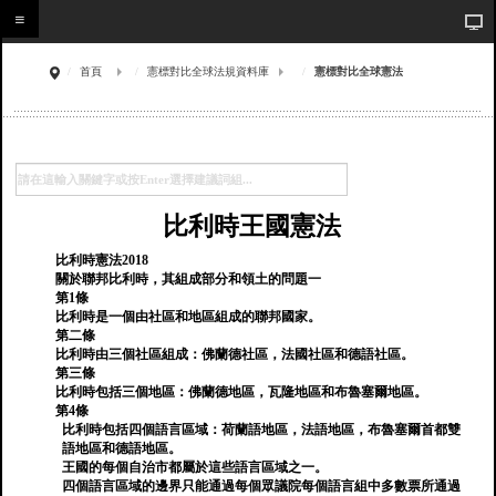
首頁
憲標對比全球法規資料庫
憲標對比全球憲法
比利時王國憲法
比利時憲法2018
關於聯邦比利時，其組成部分和領土的問題一
第1條
比利時是一個由社區和地區組成的聯邦國家。
第二條
比利時由三個社區組成：佛蘭德社區，法國社區和德語社區。
第三條
比利時包括三個地區：佛蘭德地區，瓦隆地區和布魯塞爾地區。
第4條
比利時包括四個語言區域：荷蘭語地區，法語地區，布魯塞爾首都雙
語地區和德語地區。
王國的每個自治市都屬於這些語言區域之一。
四個語言區域的邊界只能通過每個眾議院每個語言組中多數票所通過