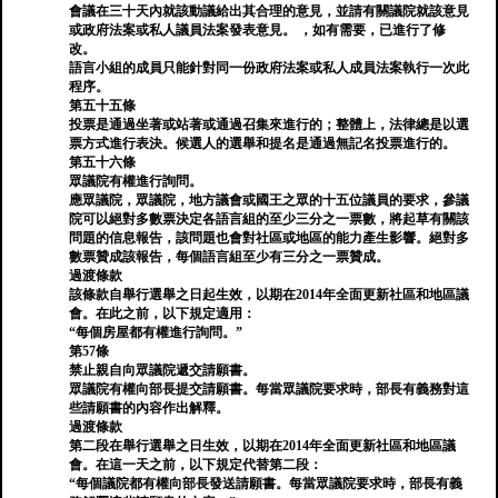
會議在三十天內就該動議給出其合理的意見，並請有關議院就該意見
或政府法案或私人議員法案發表意見。 ，如有需要，已進行了修
改。
語言小組的成員只能針對同一份政府法案或私人成員法案執行一次此
程序。
第五十五條
投票是通過坐著或站著或通過召集來進行的；整體上，法律總是以選
票方式進行表決。候選人的選舉和提名是通過無記名投票進行的。
第五十六條
眾議院有權進行詢問。
應眾議院，眾議院，地方議會或國王之眾的十五位議員的要求，參議
院可以絕對多數票決定各語言組的至少三分之一票數，將起草有關該
問題的信息報告，該問題也會對社區或地區的能力產生影響。絕對多
數票贊成該報告，每個語言組至少有三分之一票贊成。
過渡條款
該條款自舉行選舉之日起生效，以期在2014年全面更新社區和地區議
會。在此之前，以下規定適用：
“每個房屋都有權進行詢問。”
第57條
禁止親自向眾議院遞交請願書。
眾議院有權向部長提交請願書。每當眾議院要求時，部長有義務對這
些請願書的內容作出解釋。
過渡條款
第二段在舉行選舉之日生效，以期在2014年全面更新社區和地區議
會。在這一天之前，以下規定代替第二段：
“每個議院都有權向部長發送請願書。每當眾議院要求時，部長有義