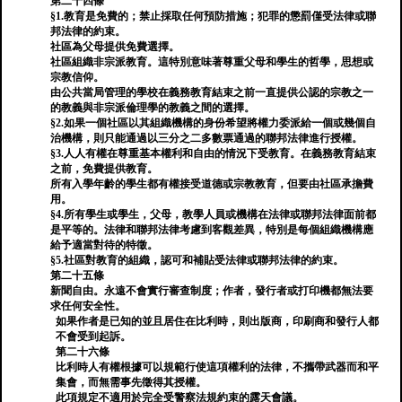
第二十四條
§1.教育是免費的；禁止採取任何預防措施；犯罪的懲罰僅受法律或聯
邦法律的約束。
社區為父母提供免費選擇。
社區組織非宗派教育。這特別意味著尊重父母和學生的哲學，思想或
宗教信仰。
由公共當局管理的學校在義務教育結束之前一直提供公認的宗教之一
的教義與非宗派倫理學的教義之間的選擇。
§2.如果一個社區以其組織機構的身份希望將權力委派給一個或幾個自
治機構，則只能通過以三分之二多數票通過的聯邦法律進行授權。
§3.人人有權在尊重基本權利和自由的情況下受教育。在義務教育結束
之前，免費提供教育。
所有入學年齡的學生都有權接受道德或宗教教育，但要由社區承擔費
用。
§4.所有學生或學生，父母，教學人員或機構在法律或聯邦法律面前都
是平等的。法律和聯邦法律考慮到客觀差異，特別是每個組織機構應
給予適當對待的特徵。
§5.社區對教育的組織，認可和補貼受法律或聯邦法律的約束。
第二十五條
新聞自由。永遠不會實行審查制度；作者，發行者或打印機都無法要
求任何安全性。
如果作者是已知的並且居住在比利時，則出版商，印刷商和發行人都
不會受到起訴。
第二十六條
比利時人有權根據可以規範行使這項權利的法律，不攜帶武器而和平
集會，而無需事先徵得其授權。
此項規定不適用於完全受警察法規約束的露天會議。