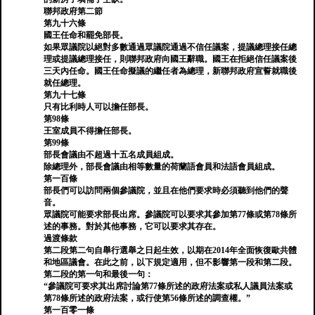
聯邦政府第二節
第九十六條
國王任命和罷免部長。
如果眾議院以絕對多數通過眾議院通過不信任議案，提議總理接任總
理或提議總理接任，則聯邦政府向國王辭職。國王在拒絕信任議案後
三天內任命。國王任命擬議的繼任者為總理，新聯邦政府宣誓就職後
就任總理。
第九十七條
只有比利時人可以擔任部長。
第98條
王室成員不得擔任部長。
第99條
部長會議由不超過十五名成員組成。
除總理外，部長會議由相等數量的荷蘭語會員和法語會員組成。
第一百條
部長們可以訪問兩個參議院，並且在他們要求時必須聽到他們的聲
音。
眾議院可能要求部長出席。參議院可以要求其參加第77條或第78條所
述的事務。對於其他事務，它可以要求其存在。
過渡條款
第二段第二句自舉行選舉之日起生效，以期在2014年全面恢復歐共體
和地區議會。在此之前，以下規定適用，但不影響第一段和第二段。
第二段的第一句和最後一句：
“參議院可要求其出席討論第77條所述的政府法案或私人議員法案或
第78條所述的政府法案，或行使第56條所述的調查權。”
第一百零一條