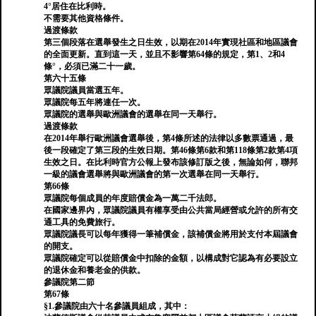
4°居住在比利時。
不需要其他資格條件。
過渡條款
第三個段落在選舉發生之日生效，以期在2014年實現社區和地區議會
的全面更新。直到這一天，並且不影響第64條的規定，第1、2和4
條°，必須已滿二十一歲。
第六十五條
眾議院議員當選五年。
眾議院每五年將連任一次。
眾議院的選舉與歐洲議會的選舉在同一天舉行。
過渡條款
在2014年舉行歐洲議會選舉後，第4條所述的法律以多數票通過，最
後一段確定了第三段的生效日期。第46條第6款和第118條第2款第4項
生效之日。在比利時官方公報上發布該修訂版之後，無論如何，聯邦
一級的議會選舉將與歐洲議會的第一次選舉在同一天舉行。
第66條
眾議院每個成員的年度賠償金為一萬二千法郎。
在國家邊界內，眾議院議員有權享受由公共當局經營或允許的所有交
通工具的免費旅行。
眾議院議長可以每年獲得一筆補償金，該補償金將用於支付本屆議會
的開支。
眾議院確定可以從賠償金中扣除的金額，以構成對它認為有必要設立
的退休金和養老金的供款。
參議院第二節
第67條
§1.參議院由六十名參議員組成，其中：