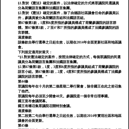
§1.對於《憲法》確定的案件，以法律確定的方式將眾議院民選議員
分為荷蘭語言集團和法國語言集團。
§2.對於《憲法》確定的案件，除了由德語社區議會任命的參議員以
外，參議員被分為荷蘭語言組和法國語言組。
第67條第1款，1度和6度所指的參議員構成了荷蘭參議院的語言群
體。第67條第1款，2°至4°和7°所指的參議員構成了法國參議院的語
言群體。
過渡條款
該條款自舉行選舉之日起生效，以期在2014年全面更新社區和地區議
會。
下列規定適用於當天：
“§1.對於憲法確定的案件，按照法律確定的方式，每個眾議院的民選
議員分為荷蘭語言集團和法國語言集團。
§2.第67條第1款，1度，3度和6度所指的參議員組成了荷蘭參議院的
語言小組。第67條第1款，2度，4度和7度所指的參議員構成了法國參
議院的語言群體。”
第44條
眾議院每年在十月的第二個星期二舉行聚會，除非國王在此之前召集
了他們。
眾議院每年必須至少開會40天。參議院是一個非常任理事國。
國王宣布會議閉幕。
國王有權召集眾議院召開特別會議。
過渡條款
第二段第二句自舉行選舉之日起生效，以期在2014年實現社區和地區
議會的全面更新。
第45條