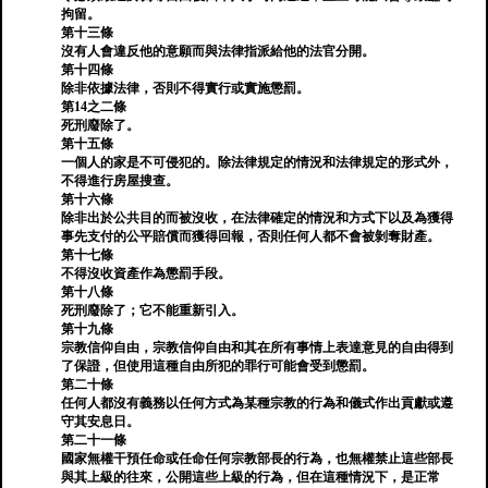
拘留。
第十三條
沒有人會違反他的意願而與法律指派給他的法官分開。
第十四條
除非依據法律，否則不得實行或實施懲罰。
第14之二條
死刑廢除了。
第十五條
一個人的家是不可侵犯的。除法律規定的情況和法律規定的形式外，
不得進行房屋搜查。
第十六條
除非出於公共目的而被沒收，在法律確定的情況和方式下以及為獲得
事先支付的公平賠償而獲得回報，否則任何人都不會被剝奪財產。
第十七條
不得沒收資產作為懲罰手段。
第十八條
死刑廢除了；它不能重新引入。
第十九條
宗教信仰自由，宗教信仰自由和其在所有事情上表達意見的自由得到
了保證，但使用這種自由所犯的罪行可能會受到懲罰。
第二十條
任何人都沒有義務以任何方式為某種宗教的行為和儀式作出貢獻或遵
守其安息日。
第二十一條
國家無權干預任命或任命任何宗教部長的行為，也無權禁止這些部長
與其上級的往來，公開這些上級的行為，但在這種情況下，是正常