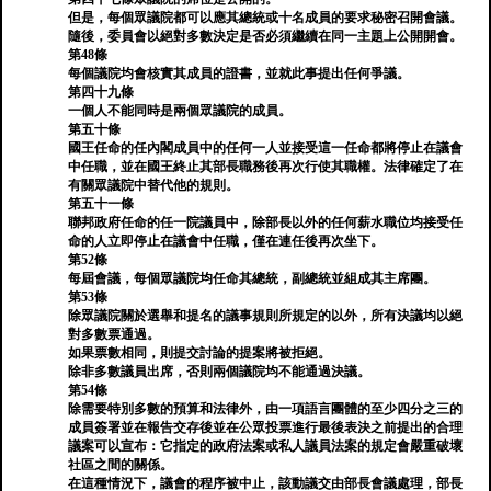
但是，每個眾議院都可以應其總統或十名成員的要求秘密召開會議。
隨後，委員會以絕對多數決定是否必須繼續在同一主題上公開開會。
第48條
每個議院均會核實其成員的證書，並就此事提出任何爭議。
第四十九條
一個人不能同時是兩個眾議院的成員。
第五十條
國王任命的任內閣成員中的任何一人並接受這一任命都將停止在議會
中任職，並在國王終止其部長職務後再次行使其職權。法律確定了在
有關眾議院中替代他的規則。
第五十一條
聯邦政府任命的任一院議員中，除部長以外的任何薪水職位均接受任
命的人立即停止在議會中任職，僅在連任後再次坐下。
第52條
每屆會議，每個眾議院均任命其總統，副總統並組成其主席團。
第53條
除眾議院關於選舉和提名的議事規則所規定的以外，所有決議均以絕
對多數票通過。
如果票數相同，則提交討論的提案將被拒絕。
除非多數議員出席，否則兩個議院均不能通過決議。
第54條
除需要特別多數的預算和法律外，由一項語言團體的至少四分之三的
成員簽署並在報告交存後並在公眾投票進行最後表決之前提出的合理
議案可以宣布：它指定的政府法案或私人議員法案的規定會嚴重破壞
社區之間的關係。
在這種情況下，議會的程序被中止，該動議交由部長會議處理，部長