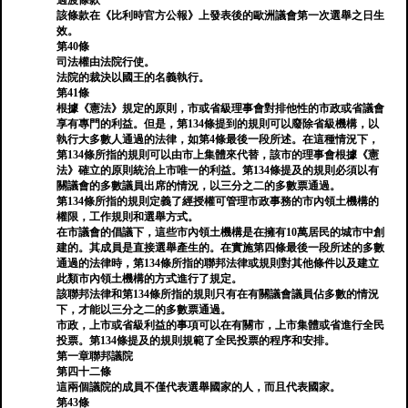
過渡條款
該條款在《比利時官方公報》上發表後的歐洲議會第一次選舉之日生
效。
第40條
司法權由法院行使。
法院的裁決以國王的名義執行。
第41條
根據《憲法》規定的原則，市或省級理事會對排他性的市政或省議會
享有專門的利益。但是，第134條提到的規則可以廢除省級機構，以
執行大多數人通過的法律，如第4條最後一段所述。在這種情況下，
第134條所指的規則可以由市上集體來代替，該市的理事會根據《憲
法》確立的原則統治上市唯一的利益。第134條提及的規則必須以有
關議會的多數議員出席的情況，以三分之二的多數票通過。
第134條所指的規則定義了經授權可管理市政事務的市內領土機構的
權限，工作規則和選舉方式。
在市議會的倡議下，這些市內領土機構是在擁有10萬居民的城市中創
建的。其成員是直接選舉產生的。在實施第四條最後一段所述的多數
通過的法律時，第134條所指的聯邦法律或規則對其他條件以及建立
此類市內領土機構的方式進行了規定。
該聯邦法律和第134條所指的規則只有在有關議會議員佔多數的情況
下，才能以三分之二的多數票通過。
市政，上市或省級利益的事項可以在有關市，上市集體或省進行全民
投票。第134條提及的規則規範了全民投票的程序和安排。
第一章聯邦議院
第四十二條
這兩個議院的成員不僅代表選舉國家的人，而且代表國家。
第43條