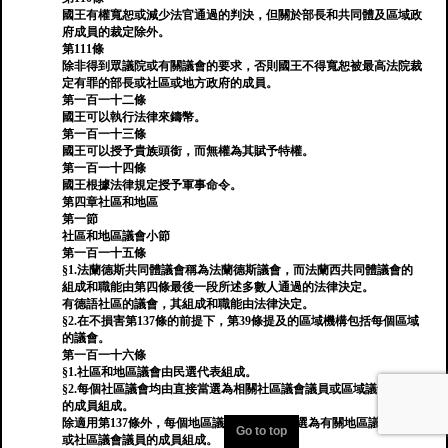
國王有權寬恕或減少法官通過的判決，但關於部長和共同體及區域政
府成員的裁定除外。
第111條
除非得到眾議院或有關議會的要求，否則國王不得寬恕被最高法院裁
定有罪的部長或社區或地方政府的成員。
第一百一十二條
國王可以執行法律來鑄幣。
第一百一十三條
國王可以授予貴族頭銜，而無權為其賦予特權。
第一百一十四條
國王根據法律規定授予軍事命令。
第四章社區和地區
第一節
社區和地區議會小節
第一百一十五條
§1.法蘭德斯共同體議會稱為法蘭德斯議會，而法蘭西共同體議會的
組成和職能由第四條最後一段所述多數人通過的法律決定。
有德語社區的議會，其組成和職能由法律決定。
§2.在不損害第137條的前提下，第39條提及的區域機構包括每個區域
的議會。
第一百一十六條
§1.社區和地區議會由民選代表組成。
§2.每個社區議會均由直接當選為相關社區議會議員或區域議會議員
的成員組成。
除適用第137條外，每個地區議會均由直接當選為有關地區議會議員
Go to top
或社區議會議員的成員組成。