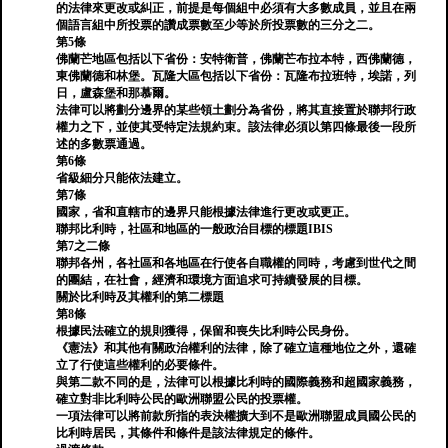
的法律來更改或糾正，前提是每個組中必須有大多數成員，並且在兩
個語言組中所投票的讚成票數至少等於所投票數的三分之二。
第5條
佛蘭芒地區包括以下省份：安特衛普，佛蘭芒布拉本特，西佛蘭德，
東佛蘭德和林堡。瓦隆大區包括以下省份：瓦隆布拉班特，埃諾，列
日，盧森堡和那慕爾。
法律可以將劃分邊界的某些領土劃分為省份，將其直接置於聯邦行政
權力之下，並使其受特定法規約束。該法律必須以第四條最後一段所
述的多數票通過。
第6條
省級細分只能依法建立。
第7條
國家，省和直轄市的邊界只能根據法律進行更改或更正。
聯邦比利時，社區和地區的一般政治目標的標題IBIS
第7之二條
聯邦各州，各社區和各地區在行使各自職權的同時，考慮到世代之間
的團結，在社會，經濟和環境方面追求可持續發展的目標。
關於比利時及其權利的第二標題
第8條
根據民法確立的規則獲得，保留和喪失比利時公民身份。
《憲法》和其他有關政治權利的法律，除了確立這種地位之外，還確
立了行使這些權利的必要條件。
與第二款不同的是，法律可以根據比利時的國際義務和超國家義務，
確立對非比利時公民的歐洲聯盟公民的投票權。
一項法律可以將前款所指的表決權擴大到不是歐洲聯盟成員國公民的
比利時居民，其條件和條件是該法律規定的條件。