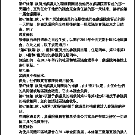
第67條第1款所指參議員的職權範圍是從他們在參議院宣誓起的那一
天開始，直到任命了他們的議會完全換任後的那一天結束。後者的第
一屆會議開幕。
第67條第1款，6°和7°所述參議員的任期從他們在參議院宣誓起的那
一天開始，到在眾議院完全換屆後的第一屆眾議院會議結束之日結
束。開了
過渡條款
該條款自舉行選舉之日起生效，以期在2014年全面更新社區和地區議
會。在此之前，以下規定適用：
“第67條第1款，1度和2度所指的參議員當選，任期四年。第67條第1
款，6度和7度所指的參議員任期四年。
無論如何，在2014年舉行的社區和地區議會選舉中，參議院將整體上
進行更新。”
第71條
參議員不領薪水。
但是，他們確實有權獲得費用補償。
第67條第1款所指參議員所獲得的補償，由1°至4°決定，由任命他們
的共同體或地區議會確定。它由本議會負責。
第67條第1款第5項授予參議員的補償與第67條第1款第3項授予參議員
的補償相同，並向德語社區議會收取。
第67條第1款，6度和7度所指的授予參議員的補償費計入參議院的津
貼。
在國家邊界內，參議院議員有權享受由公共當局經營或允許的一切運
輸工具的免費旅行。
過渡條款
為使共同體和區域議會在2014年全面換屆，本條第三至第五段的插入