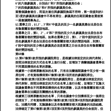
6°的六個參議員，分別由1°和3°所指的參議員任命；
7°的四個參議員由2°和4°所指的參議員任命。
當整個議會連任，而這次連任與參議院換屆不符時，第一段提到的3
至5度的參議員在議會中不再有席位，參議員的任期至國會改選後第
一屆會議開幕為止。
§2.選舉之日，§1,1°，3°和6°中提及的至少一名參議員應合法居住在
布魯塞爾首都的雙語地區。
在選舉之日，第1、2°，4°和7°所指的至少六名參議員合法居住在布
魯塞爾首都的雙語地區。如果在選舉之日，第1、2°段中提到的至少
四名參議員不是合法居住在布魯塞爾首都大區的雙語地區，則第1、
4°段中提到的至少兩名參議員必須是當選之日合法居住在布魯塞爾首
都的雙語地區。”
第68條
§1.第67條第1款所指的參議院席位，是根據法律規定的比例代表制，
按照法律規定的方式在名單上進行分配，並增加了佛蘭德議會選舉在
不同選區獲得的名單的票數。
根據第一小節將票數相加的名單，只有在法蘭德斯議會中至少有一個
席位時，才有資格獲得第67條第1款第1項所述的參議院席位。
第67條第1款第2項至第4項所指的參議院席位，是根據法律規定的比
例代表制，按照法律規定的方式在名單上進行分配，並增加了瓦隆大
區議會選舉在不同選舉區獲得的名單的票數，以及布魯塞爾首都大區
議會選舉在法國語言團體的名單的票數。
根據第三項將票數相加的名單，只有在議會中分別獲得至少一個席位
的情況下，才有資格獲得第67條第1款第2項至第4項所指的參議院席
位。法國共同體，瓦隆議會以及布魯塞爾首都大區議會的法語組織。
法律確定了第67條第1款第1項至第4項所指的參議員的任命規則，但