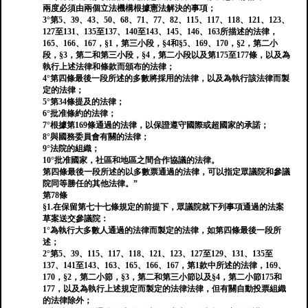
兩度必須由兩個立法機構根據憲法解決的事項；
3°第5、39、43、50、68、71、77、82、115、117、118、121、123、
127至131、135至137、140至143、145、146、163所描述的法律，
165、166、167，§1，第三小段，§4和§5、169、170，§2，第二小
段，§3，第二和第三小段，§4，第二小段以及第175至177條，以及為
執行上述法律和條款而頒布的法律；
4°第四條最後一段所述的多數將採用的法律，以及為執行該法律而製
定的法律；
5°第34條提及的法律；
6°批准條約的法律；
7°根據第169條通過的法律，以保證遵守國際或超國家的承諾；
8°與國務委員會有關的法律；
9°法院的組織；
10°批准國家，社區和地區之間合作協議的法律。
第四條最後一段所述的以多數票通過的法律，可以指定眾議院和參議
院同等勝任的其他法律。”
第78條
§1.在保留第七十七條規定的前提下，眾議院就下列事項通過的法案
草案送交參議院：
1°為執行大多數人通過的法律而製定的法律，如第四條最後一段所
述；
2°第5、39、115、117、118、121、123、127至129、131、135至
137、141至143、163、165、166、167，第1款中所述的法律，169、
170，§2，第二小節，§3，第二和第三小節以及§4，第二小節175和
177，以及為執行上述規定而製定的法律法律，但有關自動投票組織
的法律除外；