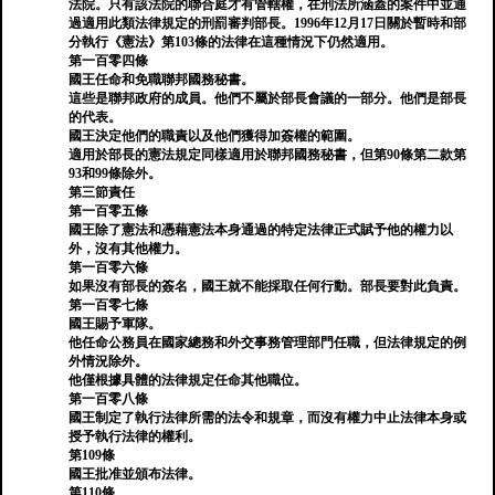
法院。只有該法院的聯合庭才有管轄權，在刑法所涵蓋的案件中並通
過適用此類法律規定的刑罰審判部長。1996年12月17日關於暫時和部
分執行《憲法》第103條的法律在這種情況下仍然適用。
第一百零四條
國王任命和免職聯邦國務秘書。
這些是聯邦政府的成員。他們不屬於部長會議的一部分。他們是部長
的代表。
國王決定他們的職責以及他們獲得加簽權的範圍。
適用於部長的憲法規定同樣適用於聯邦國務秘書，但第90條第二款第
93和99條除外。
第三節責任
第一百零五條
國王除了憲法和憑藉憲法本身通過的特定法律正式賦予他的權力以
外，沒有其他權力。
第一百零六條
如果沒有部長的簽名，國王就不能採取任何行動。部長要對此負責。
第一百零七條
國王賜予軍隊。
他任命公務員在國家總務和外交事務管理部門任職，但法律規定的例
外情況除外。
他僅根據具體的法律規定任命其他職位。
第一百零八條
國王制定了執行法律所需的法令和規章，而沒有權力中止法律本身或
授予執行法律的權利。
第109條
國王批准並頒布法律。
第110條