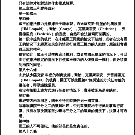
只有法律才能對法律作出權威解釋。
第三章國王和聯邦政府
第一節國王
第85條
國王的憲法權力是根據長子繼承製，通過薩克斯·科堡的利奧波德
（HM Leopold），喬治（George），克里斯蒂安（Christian），弗
雷德里克（Frederick）的直接，自然和合法後裔而世襲的。
第一段中提到的後代，在未經國王同意的情況下結婚，或者在沒有國
王的情況下未經憲法規定的情況行使國王權力的人結婚，應被剝奪獲
得王冠的權利。
儘管如此，國王可以恢復這項權利，或者在國王缺席的情況下，可以
由行使憲法規定的情況下行使國王權力的人恢復這一權利，但必須得
到兩院的同意。
第八十六條
由於缺少薩克森·科堡的利奧波德，喬治，克里斯蒂安，弗雷德里克
（HM Leopold）的後裔，國王可以按照第87條所述的方式任命他的
繼任者，即眾議院議員。
在沒有按照上述方式進行任命的情況下，寶座被認為是空缺的。
第87條
未經雙方兩院同意，國王不得同時擔任另一國首腦。
除非眾議院三分之二的議員出席，否則眾議院均不得就此事進行商
議。只有在該決議案至少獲得三分之二的選票的情況下，決議才可通
過。
第88條
國王的人不可侵犯。他的部長們是負責任的。
第八十九條