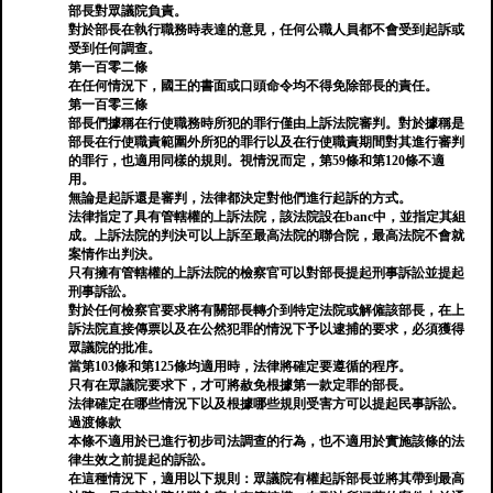
部長對眾議院負責。
對於部長在執行職務時表達的意見，任何公職人員都不會受到起訴或
受到任何調查。
第一百零二條
在任何情況下，國王的書面或口頭命令均不得免除部長的責任。
第一百零三條
部長們據稱在行使職務時所犯的罪行僅由上訴法院審判。對於據稱是
部長在行使職責範圍外所犯的罪行以及在行使職責期間對其進行審判
的罪行，也適用同樣的規則。視情況而定，第59條和第120條不適
用。
無論是起訴還是審判，法律都決定對他們進行起訴的方式。
法律指定了具有管轄權的上訴法院，該法院設在banc中，並指定其組
成。上訴法院的判決可以上訴至最高法院的聯合院，最高法院不會就
案情作出判決。
只有擁有管轄權的上訴法院的檢察官可以對部長提起刑事訴訟並提起
刑事訴訟。
對於任何檢察官要求將有關部長轉介到特定法院或解僱該部長，在上
訴法院直接傳票以及在公然犯罪的情況下予以逮捕的要求，必須獲得
眾議院的批准。
當第103條和第125條均適用時，法律將確定要遵循的程序。
只有在眾議院要求下，才可將赦免根據第一款定罪的部長。
法律確定在哪些情況下以及根據哪些規則受害方可以提起民事訴訟。
過渡條款
本條不適用於已進行初步司法調查的行為，也不適用於實施該條的法
律生效之前提起的訴訟。
在這種情況下，適用以下規則：眾議院有權起訴部長並將其帶到最高