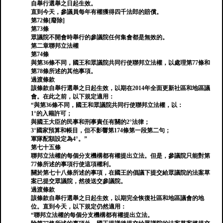
自舉行選舉之日起生效。
直到今天，參議員每年有權獲得四千法郎的賠償。
第72條[廢除]
第73條
眾議院不開會時舉行的參議院任何集會都是無效的。
第二章聯邦立法權
第74條
與第36條不同，國王和眾議院共同行使聯邦立法權，以處理第77條和
第78條所述的其他事項。
過渡條款
該條款自舉行選舉之日起生效，以期在2014年全面更新社區和地區議
會。在此之前，以下規定適用：
“與第36條不同，國王和眾議院共同行使聯邦立法權，以：
1°的入籍許可；
與國王大臣的民事和刑事責任有關的2°法律；
3°國家預算和帳目，但不影響第174條第一段第二句；
軍隊配額設定為4°。”
第七十五條
聯邦立法權的每個分支機構都有權提出立法。但是，參議院只能對第
77條所述的事項行使這項權利。
關於第七十八條所述的事項，在國王的倡議下提交給眾議院的法案草
案已提交眾議院，然後送交參議院。
過渡條款
該條款自舉行選舉之日起生效，以期完全恢復社區和地區議會的地
位。直到今天，以下規定仍然適用：
“聯邦立法權的每個分支機構都有權提出立法。