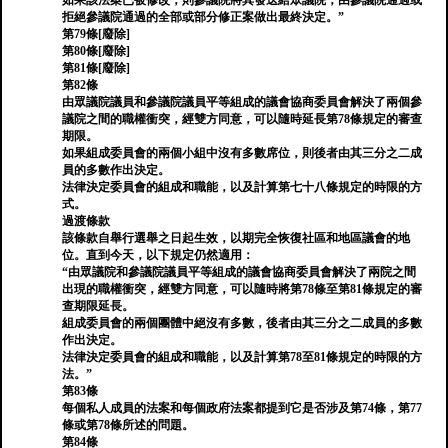
如果該法案已被修改，則參議院將其發送給眾議院，由參議院通過或
拒絕參議院通過的全部或部分修正案做出最終決定。”
第79條[廢除]
第80條[廢除]
第81條[廢除]
第82條
由眾議院議員和參議院議員平等組成的議會協商委員會解決了兩個參
議院之間的職權衝突，經雙方同意，可以隨時延長第78條規定的審查
期限。
如果組成委員會的兩個小組中沒有多數席位，則後者由其三分之二成
員的多數作出決定。
法律決定委員會的組成和職能，以及計算第七十八條規定的時限的方
式。
過渡條款
該條款自舉行選舉之日起生效，以期完全恢復社區和地區議會的地
位。直到今天，以下規定仍然適用：
“由眾議院和參議院議員平等組成的議會協商委員會解決了兩院之間
出現的職權衝突，經雙方同意，可以隨時將第78條至第81條規定的審
查期限延長。
組成委員會的兩個團體中絕沒有多數，後者由其三分之二成員的多數
作出決定。
法律決定委員會的組成和職能，以及計算第78至81條規定的時限的方
法。”
第83條
每個私人成員的法案和每個政府法案都提到它是否涉及第74條，第77
條或第78條所述的問題。
第84條