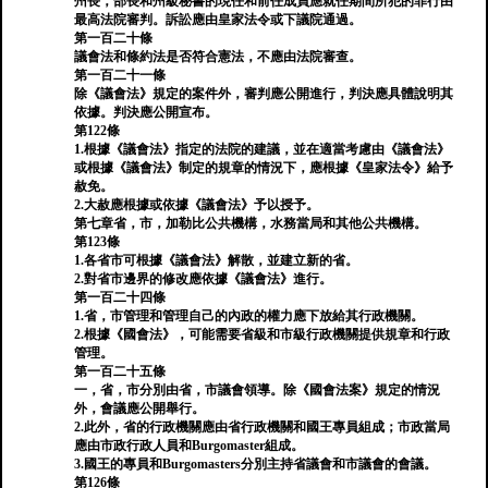
州長，部長和州級秘書的現任和前任成員應就任期間所犯的罪行由
最高法院審判。訴訟應由皇家法令或下議院通過。
第一百二十條
議會法和條約法是否符合憲法，不應由法院審查。
第一百二十一條
除《議會法》規定的案件外，審判應公開進行，判決應具體說明其
依據。判決應公開宣布。
第122條
1.根據《議會法》指定的法院的建議，並在適當考慮由《議會法》
或根據《議會法》制定的規章的情況下，應根據《皇家法令》給予
赦免。
2.大赦應根據或依據《議會法》予以授予。
第七章省，市，加勒比公共機構，水務當局和其他公共機構。
第123條
1.各省市可根據《議會法》解散，並建立新的省。
2.對省市邊界的修改應依據《議會法》進行。
第一百二十四條
1.省，市管理和管理自己的內政的權力應下放給其行政機關。
2.根據《國會法》，可能需要省級和市級行政機關提供規章和行政
管理。
第一百二十五條
一，省，市分別由省，市議會領導。除《國會法案》規定的情況
外，會議應公開舉行。
2.此外，省的行政機關應由省行政機關和國王專員組成；市政當局
應由市政行政人員和Burgomaster組成。
3.國王的專員和Burgomasters分別主持省議會和市議會的會議。
第126條