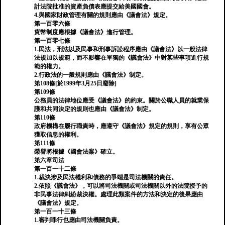
計法院批准的資產負債表應提交給美國國會。
4.與國家財政管理有關的規則應由《議會法》規定。
第一百零六條
貨幣制度應根據《議會法》進行管理。
第一百零七條
1.民法，刑法以及民事和刑事訴訟程序應由《議會法》以一般法律
法規加以規範，而不影響在單獨的《議會法》中對某些事項進行規
範的權力。
2.行政法的一般規則應由《議會法》制定。
第108條[於1999年3月25日廢除]
第109條
公務員的法律地位應受《議會法》的約束。關於公職人員的就業保
護和共同決定的規則也應由《議會法》制定。
第110條
政府機構在履行職責時，應遵守《議會法》規定的規則，享有公眾
獲取信息的權利。
第111條
榮譽將根據《國會法案》確立。
第六章司法
第一百一十二條
1.裁決涉及民法權利和債務的爭端是司法機關的責任。
2.依照《議會法》，可以將司法機關或司法機關以外的法院授予的
非民事法律糾紛裁決權。處理此類案件的方法和決定的後果應由
《議會法》規定。
第一百一十三條
1.審判罪行也應由司法機關負責。