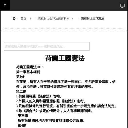
首頁
憲標對比全球法規資料庫
憲標對比全球憲法
荷蘭王國憲法
荷蘭王國憲法2018
第一章基本權利
第1條
在荷蘭，所有人在平等的情況下應一視同仁。不允許基於宗教，信
仰，政治見解，種族或性別或任何其他理由的歧視。
第二條
1.荷蘭國籍受《議會法》管轄。
2.外國人的入境和驅逐應依照《議會法》進行。
3.只能根據條約進行引渡。有關引渡的進一步規定應由議會法制定。
4.除《議會法》規定的情況外，人人有權離開該國。
第三條
所有荷蘭國民均具有同等資格獲得公共服務。
第4條