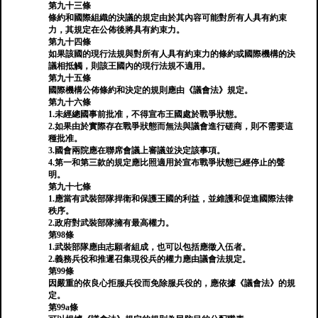
第九十三條
條約和國際組織的決議的規定由於其內容可能對所有人具有約束
力，其規定在公佈後將具有約束力。
第九十四條
如果該國的現行法規與對所有人具有約束力的條約或國際機構的決
議相抵觸，則該王國內的現行法規不適用。
第九十五條
國際機構公佈條約和決定的規則應由《議會法》規定。
第九十六條
1.未經總國事前批准，不得宣布王國處於戰爭狀態。
2.如果由於實際存在戰爭狀態而無法與議會進行磋商，則不需要這
種批准。
3.國會兩院應在聯席會議上審議並決定該事項。
4.第一和第三款的規定應比照適用於宣布戰爭狀態已經停止的聲
明。
第九十七條
1.應當有武裝部隊捍衛和保護王國的利益，並維護和促進國際法律
秩序。
2.政府對武裝部隊擁有最高權力。
第98條
1.武裝部隊應由志願者組成，也可以包括應徵入伍者。
2.義務兵役和推遲召集現役兵的權力應由議會法規定。
第99條
因嚴重的依良心拒服兵役而免除服兵役的，應依據《議會法》的規
定。
第99a條