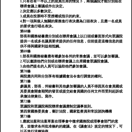
1.只有在有一半以上的成員出席的情況下，兩個議院才能分別或在
聯席會議上審議或作出決定。
2.決定應以多數決定。
3.成員在投票時不受授權或指示的約束。
4.對一項與個人無關的業務進行表決應為口頭表決，且應一名成員
的要求進行唱名表決。
第68條
部長和國務秘書應分別或在聯席會議上以口頭或書面形式向眾議院
提供一名或多名議員要求提供的任何信息，但前提是這種信息的提
供不得與國家利益相抵觸。
第69條
1.部長和國務秘書應有權參加各州的常務會議，並可以參加審議。
2.可以邀請他們分別或在聯席會議上出席國會眾議院會議。
3.由他們提名的人員可以協助他們參加會議。
第70條
兩院應共同和分別享有根據國會法令進行調查的權利。
第71條
參議員，部長，州秘書和其他參加審議的人員不得因其在會員國或
其委員會開會期間的發言或提交給會員國的任何文件而受到起訴或
承擔法律責任。寫作。
第72條
眾議院和眾議院兩院聯席會議應制定議事規則。
第四章國務委員會，審計法院，國家監察員和常設諮詢機構
第73條
1.應就法案和法案草案在理事會中徵求國務院或理事會部門的意
見，並徵求各州批准條約的建議。在《議會法》規定的情況下，可
以不進行這種協商。