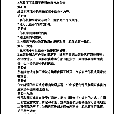
2.部長而不是國王應對政府行為負責。
第43條
總理和其他部長由皇家法令任命和免職。
第44條
1.各部根據皇家法令建立。他們應由部長領導。
2.還可以任命非部門部長。
第45條
1.部長應共同組成內閣。
2.總理由內閣主持。
3.內閣應考慮並決定政府的總體政策，並促進其一致性。
第四十六條
1.皇家法令可以任命和解散國家秘書。
2.在部長認為有必要的情況下，國務秘書應由部長代行部長職務；
在這種情況下，國務秘書應遵守部長的指示。國務秘書應承擔責
任，但不得損害部長的責任。
第47條
所有議會法令和王室法令均應由國王以及一位或多位部長或國家秘
書籤署。
第48條
任命總理的皇家法令應由總理簽署。任命或罷免部長和國家秘書的
皇家法令應由總理簽名。
第四十九條
部長和國家秘書在接受任職後，應按《國會法》規定的方式，在國
王面前宣誓或作出肯定和承諾，並保證他們沒有做任何可合法地禁
止其任職的事情，並應也宣誓或承諾效忠憲法，並忠實履行職責。
第三章州議會