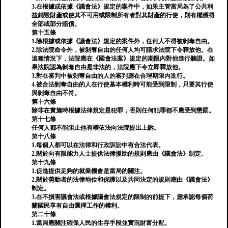
3.在根據或依據《議會法》規定的案件中，如果主管當局為了公共利
益銷毀財產或使其不可用或限制所有者對其財產的行使，則有權獲得
全部或部分賠償。
第十五條
1.除根據或依據《議會法》規定的案件外，任何人不得被剝奪自由。
2.除法院命令外，被剝奪自由的任何人均可請求法院下令釋放他。在
這種情況下，法院應在《國會法案》規定的期限內對他進行聽證。如
果法院認為剝奪自由是非法的，法院應下令立即釋放他。
3.對在審判中被剝奪自由的人的審判應在合理期限內進行。
4.被合法剝奪自由的人在行使基本權利時可能受到限制，只要其行使
與剝奪自由不符。
第十六條
除非在實施時根據法律規定是犯罪，否則任何犯罪都不應受到懲罰。
第十七條
任何人都不能阻止他有權依法向法院提出上訴。
第十八條
1.每個人都可以在法律和行政訴訟中有合法代表。
2.關於向有限能力人士提供法律援助的規則應由《議會法》制定。
第十九條
1.促進提供足夠的就業機會是當局的關注。
2.關於勞動者的法律地位和保護以及共同決定的規則應由《議會法》
制定。
3.在不損害議會法或根據議會法規定的限制的前提下，應承認每個荷
蘭國民享有自由選擇工作的權利。
第二十條
1.當局應關注確保人民的生存手段並實現財富分配。