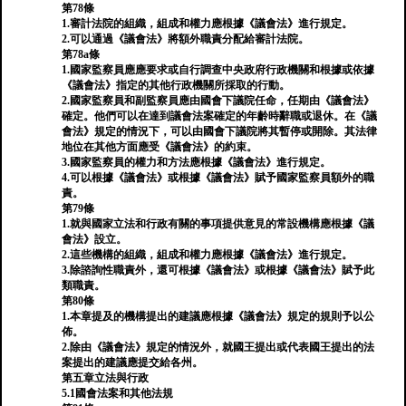
第78條
1.審計法院的組織，組成和權力應根據《議會法》進行規定。
2.可以通過《議會法》將額外職責分配給審計法院。
第78a條
1.國家監察員應應要求或自行調查中央政府行政機關和根據或依據
《議會法》指定的其他行政機關所採取的行動。
2.國家監察員和副監察員應由國會下議院任命，任期由《議會法》
確定。他們可以在達到議會法案確定的年齡時辭職或退休。在《議
會法》規定的情況下，可以由國會下議院將其暫停或開除。其法律
地位在其他方面應受《議會法》的約束。
3.國家監察員的權力和方法應根據《議會法》進行規定。
4.可以根據《議會法》或根據《議會法》賦予國家監察員額外的職
責。
第79條
1.就與國家立法和行政有關的事項提供意見的常設機構應根據《議
會法》設立。
2.這些機構的組織，組成和權力應根據《議會法》進行規定。
3.除諮詢性職責外，還可根據《議會法》或根據《議會法》賦予此
類職責。
第80條
1.本章提及的機構提出的建議應根據《議會法》規定的規則予以公
佈。
2.除由《議會法》規定的情況外，就國王提出或代表國王提出的法
案提出的建議應提交給各州。
第五章立法與行政
5.1國會法案和其他法規