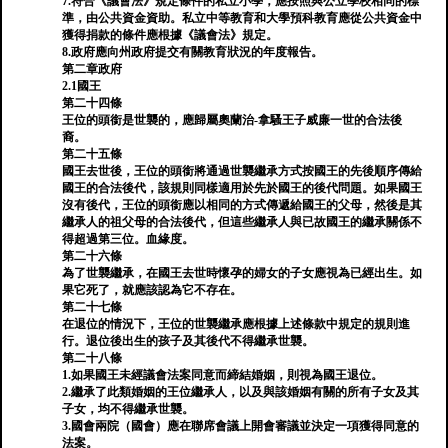
7.符合《議會法》規定條件的私立小學，應按照與公立學校相同的標
準，由公共資金資助。私立中等教育和大學預科教育應從公共資金中
獲得捐款的條件應根據《議會法》規定。
8.政府應向州政府提交有關教育狀況的年度報告。
第二章政府
2.1國王
第二十四條
王位的頭銜是世襲的，應歸屬奧蘭治-拿騷王子威廉一世的合法後
裔。
第二十五條
國王去世後，王位的頭銜將通過世襲繼承方式按國王的先後順序傳給
國王的合法後代，該規則同樣適用於先於國王的後代問題。如果國王
沒有後代，王位的頭銜應以相同的方式傳遞給國王的父母，然後是其
繼承人的祖父母的合法後代，但這些繼承人與已故國王的繼承關係不
得超過第三位。血緣度。
第二十六條
為了世襲繼承，在國王去世時懷孕的婦女的子女應視為已經出生。如
果它死了，就應該認為它不存在。
第二十七條
在退位的情況下，王位的世襲繼承應根據上述條款中規定的規則進
行。退位後出生的孩子及其後代不得繼承世襲。
第二十八條
1.如果國王未經議會法案同意而締結婚姻，則視為國王退位。
2.繼承了此類婚姻的王位繼承人，以及與該婚姻有關的所有子女及其
子女，均不得繼承世襲。
3.國會兩院（國會）應在聯席會議上開會審議並決定一項獲得同意的
法案。