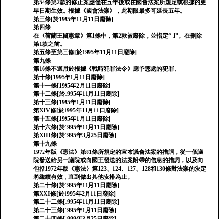
第54條第2款的修正案應僅在五年後或在國會法案所規定或根據的更
早日期生效。根據《國會法案》，此期限最多可延長五年。
第三條[於1995年11月11日廢除]
第四條
在《荷蘭王國憲章》第1條中，第2款被廢除，並指定“ 1”。在刪除
第1款之前。
第五條至第三條[於1995年11月11日廢除]
第九條
第16條不適用於根據《戰時犯罪法令》應予懲處的犯罪。
第十條[1995年1月11日廢除]
第十一條[1995年2月11日廢除]
第十二條[於1995年11月11日廢除]
第十三條[1995年1月11日廢除]
第XIV條[於1995年11月11日廢除]
第十五條[1995年1月11日廢除]
第十六條[於1995年11月11日廢除]
第XIII條[於1995年3月25日廢除]
第十九條
1972年版《憲法》第81條所規定的宣布議會法案的措詞，從一個議
院發送給另一議院或向國王發送的法案附帶的信息的措詞，以及向
包括1972年版《憲法》第123、124、127、128和130條對法案的決定
將繼續有效，直到做出其他安排為止。
第二十條[於1995年11月11日廢除]
第XXI條[於1995年2月11日廢除]
第二十二條[1995年11月11日廢除]
第二十三條[1995年1月11日廢除]
第二十四條[1999年3月25日廢除]