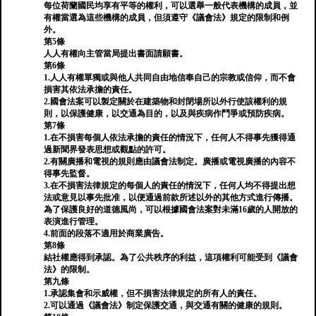
每位荷蘭國民均享有平等的權利，可以選舉一般代表機構的成員，並
有權當選為這些機構的成員，但須遵守《議會法》規定的限制和例
外。
第5條
人人有權向主管當局提出書面請願書。
第6條
1.人人有權單獨或與他人共同自由地信奉自己的宗教或信仰，而不會
損害其依法承擔的責任。
2.國會法案可以製定關於在建築物和封閉場所以外行使該權利的規
則，以保護健康，以交通為目的，以及與疾病作鬥爭或預防疾病。
第7條
1.在不損害每個人依法承擔的責任的情況下，任何人不得事先獲得通
過新聞界發表思想或觀點的許可。
2.有關廣播和電視的規則應由議會法制定。廣播或電視廣播的內容不
得事先監督。
3.在不損害法律規定的每個人的責任的情況下，任何人均不得提出想
法或意見以事先批准，以便通過前款所述以外的其他方式進行傳播。
為了保護良好的道德風尚，可以根據國會法案對未滿16歲的人開放的
表演進行管理。
4.前面的段落不適用於商業廣告。
第8條
結社權應得到承認。為了公共秩序的利益，這項權利可能受到《議會
法》的限制。
第九條
1.承認集會和示威權，但不損害法律規定的所有人的責任。
2.可以通過《議會法》制定保護交通，與交通有關的健康的規則。