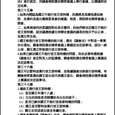
法》進行規定。州議會兩院應在聯席會議上舉行會議，以審議和決
定此事。
第三十五條
1.如果內閣認為國王不能行使王室特權，則應將其相應地通知兩
院，並應向其提出國務委員會的建議。然後，兩院將在聯席會議上
開會。
二，如果兩個州的眾議院對此表示贊同，則他們將決定國王不能行
使王室特權。該決議應根據主持聯合會議的議長的指示予以公佈，
並應立即生效。
3.國王恢復行使王室特權的能力後，應在《議會法》中對這一事實
作出通知。國會兩院應在聯席會議上審議並決定該事項。該法一經
公佈，國王應立即恢復行使王室特權。
4.如果已解決國王不能行使王室特權的問題，則在必要時應根據
《議會法》規定對其人的監護權。國會兩院應在聯席會議上審議並
決定該事項。
第三十六條
國王可以暫時放棄行使王室特權，並根據議會法恢復行使特權。有
關條例草案應由國王提出或代表國王提出。國會兩院應在聯席會議
上審議並決定該事項。
第三十七條
1.攝政王應行使王室特權：
（a）直至國王年滿十八歲；
（b）王位的頭銜是否歸屬於未出生的孩子；
（c）是否已解決國王不能行使皇家特權的問題；
（d）國王是否暫時放棄行使王室特權；
（e）國王去世或退位後沒有繼任者。