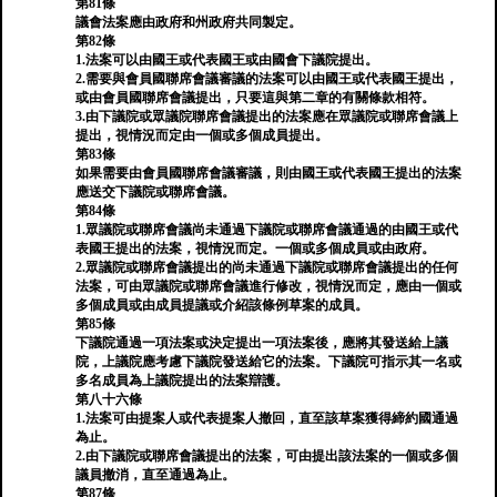
第81條
議會法案應由政府和州政府共同製定。
第82條
1.法案可以由國王或代表國王或由國會下議院提出。
2.需要與會員國聯席會議審議的法案可以由國王或代表國王提出，
或由會員國聯席會議提出，只要這與第二章的有關條款相符。
3.由下議院或眾議院聯席會議提出的法案應在眾議院或聯席會議上
提出，視情況而定由一個或多個成員提出。
第83條
如果需要由會員國聯席會議審議，則由國王或代表國王提出的法案
應送交下議院或聯席會議。
第84條
1.眾議院或聯席會議尚未通過下議院或聯席會議通過的由國王或代
表國王提出的法案，視情況而定。一個或多個成員或由政府。
2.眾議院或聯席會議提出的尚未通過下議院或聯席會議提出的任何
法案，可由眾議院或聯席會議進行修改，視情況而定，應由一個或
多個成員或由成員提議或介紹該條例草案的成員。
第85條
下議院通過一項法案或決定提出一項法案後，應將其發送給上議
院，上議院應考慮下議院發送給它的法案。下議院可指示其一名或
多名成員為上議院提出的法案辯護。
第八十六條
1.法案可由提案人或代表提案人撤回，直至該草案獲得締約國通過
為止。
2.由下議院或聯席會議提出的法案，可由提出該法案的一個或多個
議員撤消，直至通過為止。
第87條