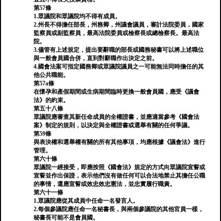
第57條
1.眾議院和眾議院均不得有成員。
2.州長不得擔任部長，州務卿，州議會議員，審計法院委員，國家
監察員或副監察員，最高法院委員或檢察長或總檢察長。最高法
院。
3.儘管有上述規定，提出要辭職的部長或國務秘書可以將上述職位
與一般會員國合併，直到對辭職作出決定之前。
4.國會法案可指定國務卿或眾議院議員之一可能無法同時擔任的其
他公共職能。
第57a條
在懷孕和產假期間或生病期間臨時更換一般會員國，應受《議會
法》的約束。
第五十八條
眾議院應審查其新任命成員的全權證書，並應適當參考《國會法
案》制定的規則，以決定與全權證書或選舉有關的任何爭議。
第59條
與表決權和選舉權有關的所有其他事項，均應根據《議會法》進行
管理。
第六十條
眾議院一經接受，即應按照《國會法》規定的方式向眾議院宣誓或
宣誓並作出保證，表示他們沒有做任何可以合法地禁止其擔任公職
的事情，還應宣誓或效忠效忠憲法，並忠實履行職責。
第六十一條
1.眾議院應從其成員中任命一名發言人。
2.每個參議院應任命一名秘書長，與兩個參議院的其他官員一樣，
秘書長可能不是會員國。