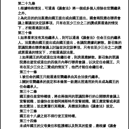
第二十九條
1.根據特殊情況，可通過《議會法》將一個或多個人排除在世襲繼承
之外。
2.為此目的的法案應由國王提出或由國王提出。國會兩院應在聯席會
議上審議並決定該事項。只有在至少三分之二的讚成票通過的情況
下，才能通過該法案。
第三十條
1.如果看來沒有其他繼承人，則可以通過《議會法》任命王位的繼承
人。法案應由國王提出或由國王提出，各議院應據此解散。新召集的
眾議院應在聯席會議上討論並決定該事項。只有在至少三分之二的讚
成票通過的情況下，才能通過該法案。
2.如果國王的死或退位沒有繼任者，則房屋應解散。新召集的眾議
院應在逝世或退位的四個月內舉行聯席會議，以決定任命國王。只
有在至少三分之二贊成的情況下，他們才能任命繼任者。
第三十一條
1.被任命的國王只能通過世襲繼承由其合法後代繼承。
2.關於世襲繼承的規定和本條第一款應比照適用於尚未成為國王的
任命繼承人。
第三十二條
國王接任皇室特權後，將在兩個州的眾議院舉行的公開聯席會議上
宣誓就職，並儘快在首都阿姆斯特丹宣誓就職。國王應宣誓或承諾
效忠憲法，並忠實履行其職責。具體規則應由《議會法》規定。
第三十三條
國王在十八歲之前不得行使王室特權。
第三十四條
未成年國王的父母責任和監護權以及對其的監督，應根據《議會