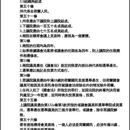
3.1組織與組成
第五十條
州代表全荷蘭人民。
第五十一條
1.州長應由下議院和上議院組成。
2.下議院應由一百五十名成員組成。
3.上議院應由七十五名成員組成。
4.兩院在聯席會議上見面時，應視為一個實體。
第52條
1.兩院的任期均為四年。
2.如果根據議會法案將省議會的任期改為四年，則上議院的任期應
作相應修改。
第53條
1.兩院議員應在《議會法》規定的限度內按比例代表制選舉產生。
2.選舉應以無記名投票方式進行。
第54條
1.眾議院議員應由年滿18歲的荷蘭國民直接選舉產生，但荷蘭國會
議員可能因其非居民身份而被議會法排除在外的情況除外荷蘭。
2.任何人犯了《國會法》所指定的罪行，並因法院的終審判決而被
判處至少一年監禁，並同時喪失投票資格，投票。
第五十五條
上議院議員應由第132a條第3款所指的省議會議員和選舉學院成員選
出。選舉應在選舉議員的三個月後舉行。省議會，除非眾議院解
散。
第五十六條
要有資格獲得會員資格，一個人必須是荷蘭國民，必須年滿18歲，
並且不得喪失投票資格。