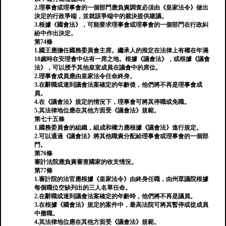
2.理事會或理事會的一個部門應負責調查必須由《皇家法令》做出
決定的行政爭端，並就該爭端中的裁決提供建議。
3.根據《國會法》，可能要求理事會或理事會的一個部門在行政糾
紛中作出決定。
第74條
1.國王應擔任國務委員會主席。繼承人的推定在法律上有權在年滿
18歲時在安理會中佔有一席之地。根據《議會法》，或根據《議會
法》，可以授予其他皇室成員在議會中的席位。
2.理事會成員應由皇家法令任命終身。
3.在辭職或達到議會法案確定的年齡後，他們將不再是理事會成
員。
4.在《議會法》規定的情況下，理事會可將其停職或免職。
5.其法律地位應在其他方面受《議會法》規範。
第七十五條
1.國務委員會的組織，組成和權力應根據《議會法》進行規定。
2.可以通過《議會法》將其他職責分配給理事會或理事會的一個部
門。
第76條
審計法院應負責審查國家的收支情況。
第77條
1.審計院的法官應根據《皇家法令》由終身任職，由州眾議院根據
每個職位空缺列出的三人名單任命。
2.在辭職或達到議會法案確定的年齡時，他們將不再是議員。
3.在根據《國會法》規定的案件中，最高法院可將其暫停或從成員
中撤職。
4.其法律地位應在其他方面受《議會法》規範。