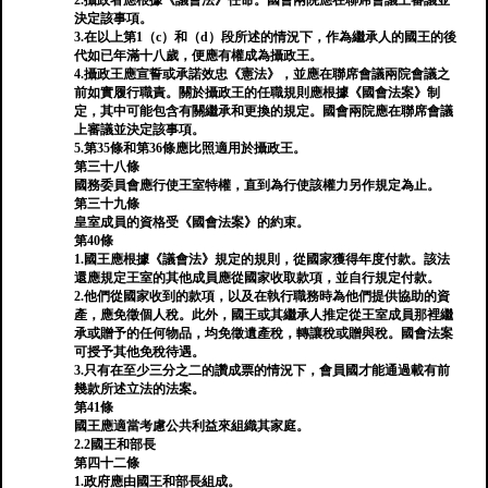
2.攝政者應根據《議會法》任命。國會兩院應在聯席會議上審議並
決定該事項。
3.在以上第1（c）和（d）段所述的情況下，作為繼承人的國王的後
代如已年滿十八歲，便應有權成為攝政王。
4.攝政王應宣誓或承諾效忠《憲法》，並應在聯席會議兩院會議之
前如實履行職責。關於攝政王的任職規則應根據《國會法案》制
定，其中可能包含有關繼承和更換的規定。國會兩院應在聯席會議
上審議並決定該事項。
5.第35條和第36條應比照適用於攝政王。
第三十八條
國務委員會應行使王室特權，直到為行使該權力另作規定為止。
第三十九條
皇室成員的資格受《國會法案》的約束。
第40條
1.國王應根據《議會法》規定的規則，從國家獲得年度付款。該法
還應規定王室的其他成員應從國家收取款項，並自行規定付款。
2.他們從國家收到的款項，以及在執行職務時為他們提供協助的資
產，應免徵個人稅。此外，國王或其繼承人推定從王室成員那裡繼
承或贈予的任何物品，均免徵遺產稅，轉讓稅或贈與稅。國會法案
可授予其他免稅待遇。
3.只有在至少三分之二的讚成票的情況下，會員國才能通過載有前
幾款所述立法的法案。
第41條
國王應適當考慮公共利益來組織其家庭。
2.2國王和部長
第四十二條
1.政府應由國王和部長組成。