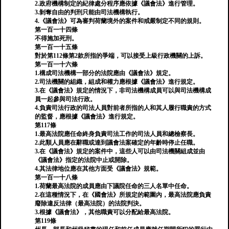
2.政府機構制定的紀律處分程序應依據《議會法》進行管理。
3.剝奪自由的判刑只能由司法機構執行。
4.《議會法》可為審判荷蘭境外的案件和戒嚴制定不同的規則。
第一百一十四條
不得施加死刑。
第一百一十五條
對於第112條第2款所指的爭端，可以接受上級行政機關的上訴。
第一百一十六條
1.構成司法機構一部分的法院應由《議會法》規定。
2.司法機關的組織，組成和權力應根據《議會法》進行規定。
3.在《議會法》規定的情況下，非司法機構成員可以與司法機構成
員一起參與司法行政。
4.負責司法行政的司法人員對前者所指的人和其人履行職責的方式
的監督，應根據《議會法》進行規定。
第117條
1.最高法院應任命終身負責司法工作的司法人員和總檢察長。
2.此類人員應在辭職或達到議會法案確定的年齡時停止任職。
3.在《議會法》規定的案件中，這些人可以由司法機關組成並由
《議會法》指定的法院中止或開除。
4.其法律地位應在其他方面受《議會法》規範。
第一百一十八條
1.荷蘭最高法院的成員應由下議院任命的三人名單中任命。
2.在這種情況下，在《國會法》所規定的範圍內，最高法院應負責
廢除違反法律（最高法院）的法院判決。
3.根據《議會法》，其他職責可以分配給最高法院。
第119條