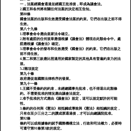
一，法案經國會通過並經國王批准後，即成為議會法。
2.國王和各州將有關任何法案的決定相互告知。
第88條
國會法案的出版和生效應受國會法案的約束。它們在出版之前不得
生效。
第八十九條
1.理事會命令應由皇家法令確立。
2.附有處罰的任何規章應僅根據《議會法》體現在此類命令中。處
罰應根據《議會法》確定。
3.理事會命令的發布和生效應受《國會法》的約束。它們在出版之
前不得生效。
4.第二和第三款應比照適用於國家製定的其他具有普遍約束力的法
規。
5.2雜項規定
第九十條
政府應促進國際法律秩序的發展。
第九十一條
1.王國不受條約的約束，未經總國事先批准，也不得退出此類條
約。不需要批准的情況應由議會法規定。
2.准予批准的方式應由《議會法》規定，這可以規定默許的可能
性。
3.條約的任何與《憲法》相抵觸或導致與《憲法》相抵觸的規定，
只有在至少三分之二的讚成票通過後，才可以由總議院批准。
第92條
條約可以或根據條約賦予國際機構立法，行政和司法權力，必要時
可遵守第91條第3款的規定。