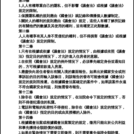
第10條
1.人人有權尊重自己的隱私，但不影響《議會法》或根據《議會法》
規定的限制。
2.保護隱私權的規則應由《國會法》就記錄和傳播個人數據制定。
3.關於人的權利的規則應由《議會法》規定，這些人有權了解所記錄
的有關他們的數據及其使用的權利，並有權更正此類數據。
第11條
人人有權享有其人身不受侵犯的權利，但不得損害《議會法》或根據
《議會法》規定的限制。
第十二條
1.只有在根據或依據《議會法》規定的情況下，由根據或依照《議會
法》指定目的的情況下，才允許進入住房者的意願。
2.在依照《國會法》規定的例外情況下，必須事先確定身份並通知目
的，方可根據前款進入房屋。
3.應盡快向居住者發出有關入境的書面報告。如果出於國家安全或刑
事訴訟的目的而輸入該條目，則該報告的發布可能會根據《國會法》
規定的規則而推遲。在根據國會法案確定的案件中，如果該案件永遠
不符合國家安全利益，則無需發布報告。
第十三條
1.除非在《國會法》規定的情況下，在法院命令下規定的情況下，否
則不得侵犯通信的私隱。
2.電話和電報的私密性不得侵犯，除非在《國會法》規定的情況下，
由《國會法》指定的目的或由其授權的人除外。
第十四條
1.根據國會法案或根據國會法案製定的規定，徵用只能出於公共利益
和事先獲得全額賠償的保證。
2.如果在緊急情況下需要立即徵用，則不需要事先保證全額賠償。