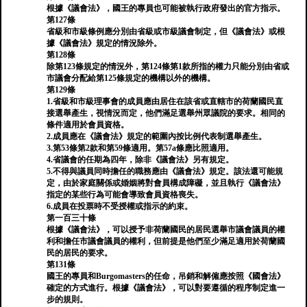
根據《議會法》，國王的專員也可能被執行政府發出的官方指示。
第127條
省級和市級條例應分別由省級或市級議會制定，但《議會法》或根
據《議會法》規定的情況除外。
第128條
除第123條規定的情況外，第124條第1款所指的權力只能分別由省或
市議會分配給第125條規定的機構以外的機構。
第129條
1.省級和市級理事會的成員應由居住在該省或直轄市的荷蘭國民直
接選舉產生，視情況而定，他們滿足選舉州眾議院的要求。相同的
條件適用於會員資格。
2.成員應在《議會法》規定的範圍內按比例代表制選舉產生。
3.第53條第2款和第59條適用。第57a條應比照適用。
4.省議會的任期為四年，除非《議會法》另有規定。
5.不得與議員同時擔任的職務應由《議會法》規定。該法還可能規
定，由於家庭關係或婚姻將對會員構成障礙，並且執行《議會法》
指定的某些行為可能會導致會員資格喪失。
6.成員在投票時不受授權或指示的約束。
第一百三十條
根據《議會法》，可以授予非荷蘭國民的居民選舉市議會議員的權
利和擔任市議會議員的權利，但前提是他們至少滿足適用於荷蘭國
民的居民的要求。
第131條
國王的專員和Burgomasters的任命，吊銷和解僱應按照《國會法》
確定的方式進行。根據《議會法》，可以對要遵循的程序制定進一
步的規則。