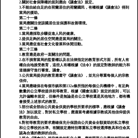
2.關於社會保障權的規則應由《議會法》規定。
3.不能自給自足的在荷蘭居住的荷蘭國民，有權根據《議會法》得到
當局的援助。
第二十一條
當局應關注使該國居住並保護和改善環境。
第二十二條
1.當局應採取步驟促進人民的健康。
2.提供足夠的居住空間應是當局的關注。
3.當局應促進社會文化發展和休閒活動。
第二十三條
1.教育應是政府一直關注的問題。
2.在不損害當局的監督權以及在法律指定的教育形式方面，所有人有
權自由地接受教育，這些人有權根據《法令》的規定對教師的能力和
道德操守進行審查。議會。
3.公共當局提供的教育應遵守《議會法》，並充分尊重每個人的宗教
信仰。
4.當局應確保在每個市鎮和第132a條所指的每個公共機構中，有足夠
數量的公立學校提供初等教育。根據《國會法案》規定的規則，可以
允許偏離本規定，但條件是無論是在公立學校還是其他地方，都有機
會接受上述形式的教育。
5.部分或全部由公共資金供資的學校所要求的標準，應根據《議會
法》加以規定，對於私立學校，應適當考慮根據宗教或其他信仰提供
教育的自由。
6.對初等教育的要求應確保充分保證由公共資金全額資助的私立學校
和公立學校的水準。有關規定應特別尊重私立學校選擇教具和任命其
認為合適的教師的自由。