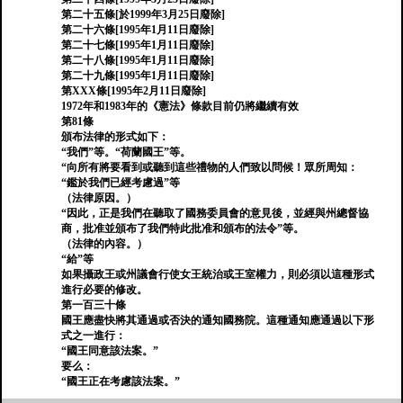
第二十五條[於1999年3月25日廢除]
第二十六條[1995年1月11日廢除]
第二十七條[1995年1月11日廢除]
第二十八條[1995年1月11日廢除]
第二十九條[1995年1月11日廢除]
第XXX條[1995年2月11日廢除]
1972年和1983年的《憲法》條款目前仍將繼續有效
第81條
頒布法律的形式如下：
“我們”等。“荷蘭國王”等。
“向所有將要看到或聽到這些禮物的人們致以問候！眾所周知：
“鑑於我們已經考慮過”等
（法律原因。）
“因此，正是我們在聽取了國務委員會的意見後，並經與州總督協
商，批准並頒布了我們特此批准和頒布的法令”等。
（法律的內容。）
“給”等
如果攝政王或州議會行使女王統治或王室權力，則必須以這種形式
進行必要的修改。
第一百三十條
國王應盡快將其通過或否決的通知國務院。這種通知應通過以下形
式之一進行：
“國王同意該法案。”
要么：
“國王正在考慮該法案。”