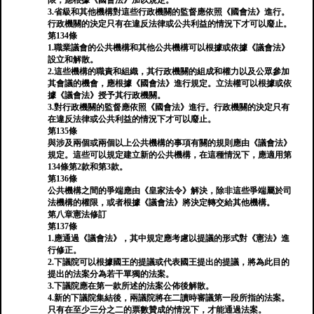
限，應根據《國會法》加以規定。
3.省級和其他機構對這些行政機關的監督應依照《國會法》進行。
行政機關的決定只有在違反法律或公共利益的情況下才可以廢止。
第134條
1.職業議會的公共機構和其他公共機構可以根據或依據《議會法》
設立和解散。
2.這些機構的職責和組織，其行政機關的組成和權力以及公眾參加
其會議的機會，應根據《國會法》進行規定。立法權可以根據或依
據《議會法》授予其行政機關。
3.對行政機關的監督應依照《國會法》進行。行政機關的決定只有
在違反法律或公共利益的情況下才可以廢止。
第135條
與涉及兩個或兩個以上公共機構的事項有關的規則應由《議會法》
規定。這些可以規定建立新的公共機構，在這種情況下，應適用第
134條第2款和第3款。
第136條
公共機構之間的爭端應由《皇家法令》解決，除非這些爭端屬於司
法機構的權限，或者根據《議會法》將決定轉交給其他機構。
第八章憲法修訂
第137條
1.應通過《議會法》，其中規定應考慮以提議的形式對《憲法》進
行修正。
2.下議院可以根據國王的提議或代表國王提出的提議，將為此目的
提出的法案分為若干單獨的法案。
3.下議院應在第一款所述的法案公佈後解散。
4.新的下議院集結後，兩議院將在二讀時審議第一段所指的法案。
只有在至少三分之二的票數贊成的情況下，才能通過法案。