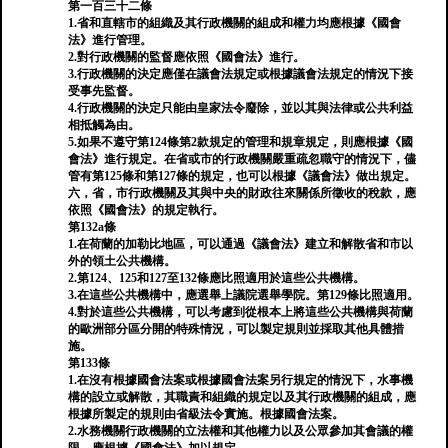
第一百三十二條
1.省和直轄市的組織及其行政機關的組成和權力均應根據《國會
法》進行管理。
2.對行政機關的監督應依照《國會法》進行。
3.行政機關的決定應僅在議會法規定或根據議會法規定的情況下接
受事先監督。
4.行政機關的決定只能由皇家法令廢除，並以其與法律或公共利益
相抵觸為由。
5.如果不遵守第124條第2款規定的管理和規章規定，則應根據《國
會法》進行規定。在省或市的行政機關嚴重疏忽職守的情況下，儘
管有第125條和第127條的規定，也可以根據《議會法》做出規定。
六，省，市行政機關及其與中央的財政往來關係所徵收的稅款，應
依照《國會法》的規定執行。
第132a條
1.在荷蘭的加勒比地區，可以通過《議會法》建立和解散省和市以
外的領土公共機構。
2.第124、125和127至132條應比照適用於這些公共機構。
3.在這些公共機構中，應選舉上議院選舉學院。第129條比照適用。
4.對於這些公共機構，可以考慮到從根本上將這些公共機構與荷蘭
的歐洲部分區分開的特殊情況，可以製定規則並採取其他具體措
施。
第133條
1.在沒有根據國會法案或根據國會法案另行規定的情況下，水事機
構的設立或解散，其職責和組織的規定以及其行政機關的組成，應
根據所製定的規則由省級法令實施。根據國會法案。
2.水務機關行政機關的立法權和其他權力以及公眾參加其會議的權