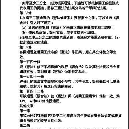
5.如果至少三分之二的讚成票通過，下議院可以根據國王的提議或
代表國王的提議，將修正憲法的法案分為若干單獨的法案。 。
第138條
1.在國王二讀通過的《憲法修正案》獲得批准之前，可以通過《議
會法》引入以下規定：
（a）通過的提案和《憲法》的未修正條款根據需要相互調整；
（b）修改為章節，節和文章，並更改標題和編號。
2僅在至少三分之二的讚成票通過後，兩議院才能通過載有第1（a）
款所述規定的法案。
第139條
各國通過並經國王批准的《憲法》修正案，應在其公佈後立即生
效。
第一百四十條
與《憲法》修正案相抵觸的現行《議會法》以及其他法規和法令將
繼續有效，直到根據《憲法》做出規定為止。
第一百四十一條
經修訂的憲法文本由皇家法令發布，其中各章，節和條款可以重新
編號，並對其引用進行相應的更改。
第一百四十二條
可以通過《議會法》使《憲法》與《荷蘭王國憲章》保持一致。第
139、140和141條比照適用。
其他文章
第一條
第57a條和第129條第3款第二句應僅在四年後或在議會法規定或根據
議會法規定的較早日期生效。
第二條