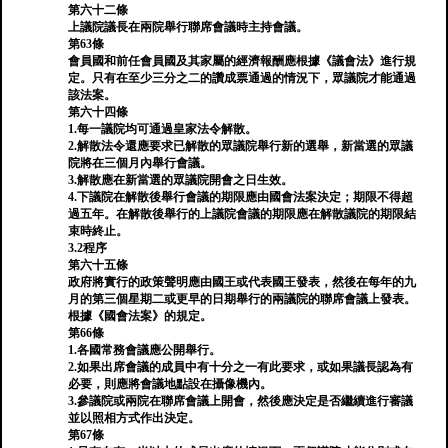
第六十二條
上議院議長在兩院舉行聯席會議時主持會議。
第63條
會員國和前任會員國及其家屬的經濟報酬應根據《議會法》進行規
定。只有在至少三分之二的讚成票通過的情況下，眾議院才能通過
該法案。
第六十四條
1.每一議院均可通過皇家法令解散。
2.解散法令還應要求已解散的眾議院舉行新的選舉，新當選的眾議
院將在三個月內舉行會議。
3.解散應在新當選的眾議院開會之日生效。
4.下議院在解散後舉行會議的期限應由國會法案決定；期限不得超
過五年。在解散後舉行的上議院會議的期限應在解散議院的期限結
束時終止。
3.2程序
第六十五條
政府將實行的政策聲明應由國王或代表國王發表，然後在每年的九
月的第三個星期二或更早的日期舉行的兩議院的聯席會議上發表。
根據《國會法案》的規定。
第66條
1.各國常務會議應公開舉行。
2.如果出席會議的成員中有十分之一有此要求，或如果議長認為有
必要，則應將會議地點設在攝像機內。
3.參議院或兩院在聯席會議上開會，然後應決定是否繼續進行審議
並以照相方式作出決定。
第67條