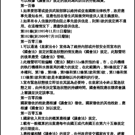
可以根據《議會法》規定的規則為民防目的分配職責。
第一百條
1.如果要部署或提供武裝部隊以維持或促進國際法律秩序，政府應
事先通知各州。這應包括在發生武裝衝突時提供人道主義援助。
2.如果有令人信服的理由阻止事先提供信息，則第1款的規定將不適
用。在這種情況下，應盡快提供信息。
第101條[於1995年11月11日廢除]
第102條[於2000年7月18日廢除]
第一百零三條
1.可以通過《皇家法令》宣佈為了維持內部或外部安全而宣布的
《國會法》規定的緊急狀態的情況應由《國會法》規定。此類聲明
的後果應受《議會法》管轄。
2.此種聲明可能偏離《憲法》關於132a條所指的省，市，公共機構
的執行機構和水務當局的權力的規定，在此範圍內，第6條規定了基
本權利。第7條，第8條，第9條和第12條第2款和第3款，第13條和第
113條第1款和第3款是本建築物以外的權利的行使。
3.宣布緊急狀態後立即並在其認為必要時，在皇家法令終止緊急狀
態之前，由州長決定緊急狀態的持續時間。國會兩院應在聯席會議
上審議並決定該事項。
第一百零四條
國家徵收的稅款應根據《議會法》徵收。國家徵收的其他稅款，應
根據《國會法》加以規定。
第一百零五條
1.國家收入和支出的概算應根據《議會法》規定。
2.載有一般概算的法案應每年由國王或代表國王在第六十五條規定
的日期提出。
3.應根據相關《議會法》的規定，向州政府提交國家收支表。經審