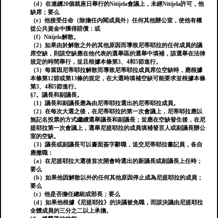
（d）在連續20個就座日舉行的Nitijela會議上，未經Nitijela許可，他
缺席；要么
（e）他接受任命（除擔任內閣成員外）任何其他辦公室，使他有權
從公共資金中獲得賠償：或
（f）Nitijela解散。
（2）如果由於解散之外的其他原因而導致尼蒂耶拉的任何成員的議
席空缺，則該空缺應在他代表的選舉區的選舉中填補，該選舉在法律
規定的時間舉行，並且根據本條第3、4和5節進行。
（3）每當因尼蒂耶拉解散而導致尼蒂耶拉成員席位空缺時，應根據
本條第12節或第13條的規定，在大選時填補空缺可能要求並根據本條
第3、4和5節進行。
§7。議長和副議長。
（1）議長和副議長應為由尼蒂耶拉選出的尼蒂耶拉成員。
（2）在每次大選之後，在尼蒂耶拉的第一次會議上，尼蒂耶拉應以
無記名投票的方式繼續選舉議長和副議長；並應在空缺發生後，在尼
提耶拉第一次會議上，選舉尼提耶拉的成員填補發言人或副議長辦公
室的空缺。
（3）議長或副議長可以書面簽字辭職，送交尼蒂耶拉書記員，各自
應撤職：
（a）在尼提耶拉大選後首次開會時選出的新議長或副議長上任時；
要么
（b）如果他因解散以外的任何其他原因停止成為尼提耶拉的成員；
要么
（c）他是否擔任總統或部長；要么
（d）如果他根據《尼提耶拉》的決議被免職，而該決議由尼提耶拉
全體成員的三分之二以上承擔。