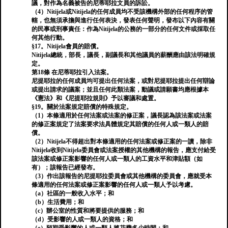
議，對作為名義被告的尼蒂耶拉文員的訴訟。
（4）Nitijela或Nitijela的任何成員均不受該機構外部的任何程序的管
轄，也無須承擔與進行任何表決，發表任何聲明，發布以下內容有關
的民事或刑事責任：作為Nitijela的公務的一部分的任何文件或採取任
何其他行動。
§17。Nitijela會員的賠償。
Nitijela總統，部長，議長，副議長和其他議員的薪酬應由該法明確規
定。
第18條 在尼蒂耶拉引入法案。
尼提耶拉的任何成員均可提出任何法案，或對尼提耶拉提出任何辯論
或提出請求的議案；並且任何此類法案，動議或請願書均應根據本
《憲法》和《尼提耶拉規則》予以審議和處置。
§19。關於法案規定賠償的特殊規定。
（1）本條適用於任何法案或法案的修正案，議長認為該法案或法案
的修正案規定了法案要求法具體規定其賠償的任何人或一類人的賠
償。
（2）Nitijela不得超出對本條適用的任何法案或修正案的一讀，除非
Nitijela收到Nitijela委員會或法案授權的其他機構的報告，應支付給受
該法案或修正案影響的任何人或一類人的工資水平和津貼額（如
有）；該報告已經發布。
（3）作出該報告的尼提耶拉委員會或其他機構的委員會，應就受本
條適用的任何法案或修正案影響的任何人或一類人予以考慮。
（a）社區的一般收入水平；和
（b）生活費用；和
（c）辦公室的性質和將要提供的服務；和
（d）受影響的人或一類人的資格；和