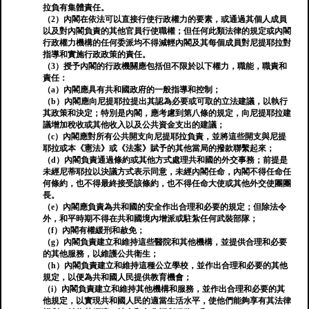
拉負有集體責任。
（2）內閣在依法可以直接行使行政權力的要素，或通過其個人成員
以及對內閣負責的其他官員行使職權；但任何此類法律的規定或內閣
行政權力機構的任何委派均不得減輕內閣及其每個成員對尼提耶拉對
指導和實施行政政策的責任。
（3）授予內閣的行政機關應包括但不限於以下權力，職能，職責和
責任：
（a）內閣應具有共和國政府的一般指導和控制；
（b）內閣應向尼提耶拉提出其認為必要或可取的立法建議，以執行
其政策和決定；特別是內閣，應考慮到第八條的規定，向尼提耶拉建
議增加稅收或其他收入以及公共資金支出的建議；
（c）內閣應對所有公共開支向尼提耶拉負責，並將這些開支與尼提
耶拉或本《憲法》或《法案》賦予的其他當局的撥款聯繫起來；
（d）內閣負責通過條約或其他方式處理共和國的外交事務；前提是
未經尼蒂耶拉以決議方式表示同意，未經內閣任命，內閣不得任命任
何條約，也不得最終接受該條約，也不得任命大使或其他外交使團團
長。
（e）內閣應負責為共和國的安全作出合理和必要的規定；但除法令
外，和平時期不得在共和國境內增派或駐紮任何武裝部隊；
（f）內閣有權緩刑和赦免；
（g）內閣負責建立和維持這些醫院和其他機構，並提供合理和必要
的其他服務，以維護公共衛生；
（h）內閣負責建立和維持這種公立學校，並作出合理和必要的其他
規定，以便為共和國人民提供教育機會；
（i）內閣負責建立和維持其他機構和服務，並作出合理和必要的其
他規定，以實現共和國人民的適當生活水平，使他們能夠享有其法律