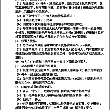
（1）尼提耶拉（Nitijela）議員的選舉，應以無記名投票的方式，在
普遍選舉制下，對年滿18周歲，並有其他資格根據本條投票的馬紹爾
群島共和國所有公民部分。
（2）在下列情況下，任何人均無資格當選人：
（a）他被證明是瘋了；要么
（b）因重罪而被判處有期徒刑或被假釋或緩刑釋放。
（3）每個其他有資格當選人的人均有權在一個和一個唯一的選舉區
中投票，該選舉區是他所居住或擁有土地權的選舉區；但根據本款有
權選擇選舉區的人應以法律規定的任何方式行使選擇權。
§4。候選人資格。
（1）每位年滿21歲的合格選民都有資格當選為Nitijela議員。
（2）根據本條第（1）款有資格成為候選人的任何人，均有權在其有
權投票的任何選區或除法案另有規定外，在任何其他地方成為候選人
選區：
但任何人在任何選舉中均不得在一個以上選區當候選人。
§5。成為候選人或當選的公務員。
（1）根據法律規定的條件，候選人候選人應獲得准予參加尼蒂耶拉
（Nitijela）競選的公務員的休假。
（2）如果宣布有任何這樣的僱員當選為Nitijela成員，則應視為他已
辭去其在公共服務部門的工作。
§6。Nitijela成員的座位休假。
（1）在以下情況下，尼提耶拉的任何成員的席位都應空缺：
（a）他不再具有候選人資格時必須具備的任何資格；要么
（b）他死了；要么
（c）他以書面簽字辭職，就議長以外的其他成員而言，交予議長；
就議長以外的其他成員而言，交予尼提耶拉的書記員；要么