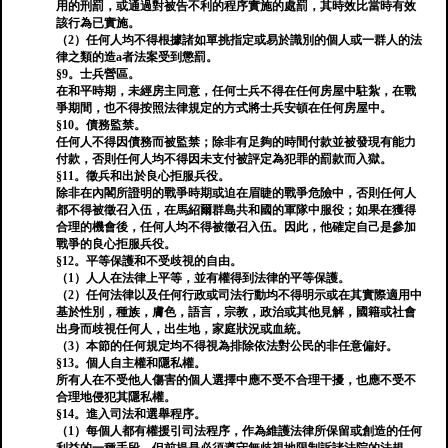
用的刑罰，或通過對被告不利的程序實施的處罰，其時效比當時有效
該行為已實施。
（2）任何人均不得根據諸如單挑指定或易於識別的個人或一群人的法
律之類的造a者法案受到懲罰。
§9。士兵營區。
在和平時期，未經房主同意，任何士兵不得在任何房屋中駐紮，在戰
爭期間，也不得按照法律規定的方式將士兵安頓在任何房屋中。
§10。債務監禁。
任何人不得因債務而被監禁；除非有足夠的時間付款並被發現有能力
付款，否則任何人均不得因未支付被評定為犯罪的罰款而入獄。
§11。徵兵和出於良心拒服兵役。
除非在內閣所證明的戰爭時期或迫在眉睫的戰爭危險中，否則任何人
都不得被徵召入伍，在馬紹爾群島共和國的軍隊中服役；如果在獲得
合理的機會後，任何人均不得被徵召入伍。因此，他確定自己是參加
戰爭的良心拒服兵役。
§12。平等保護和不受歧視的自由。
（1）人人在法律上平等，並有權得到法律的平等保護。
（2）任何法律以及任何行政或司法行動均不得明示或在其實際適用中
基於性別，種族，膚色，語言，宗教，政治或其他見解，國籍或社會
出身而歧視任何人，出生地，家庭狀況或血統。
（3）本節的任何規定均不得視為排除依法對公民的非任意偏好。
§13。個人自主權和隱私權。
所有人在不受他人傷害的個人選擇中應不受不合理干擾，也應不受不
合理地侵犯其隱私權。
§14。進入司法和選舉程序。
（1）每個人都有權援引司法程序，作為維護法律所保留或創造的任何