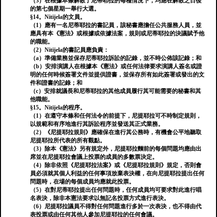
（3）在根據本條解散了尼蒂耶拉的每種情況下，均應在解散之日後
的第七個星期一舉行大選。
§14。Nitijela的文員。
（1）應有一名尼蒂耶拉的書記員，該秘書應擔任公共服務人員，並
應具有本《憲法》或根據或依據法案，規則或尼蒂耶拉的決議賦予他
的職能。
（2）Nitijela的書記員應負責：
（a）準備業務並保存尼蒂耶拉訴訟的記錄，並不時公佈該記錄；和
（b）安排演講人在根據本《憲法》或任何法律要求演講人簽名或證
明的任何時候簽署文件並提供證書，並保存所有如此簽署或發出的文
件和證書的記錄；和
（c）安排就議長和尼蒂耶拉的其他成員履行其可能需要的秘書和其
他職能。
§15。Nitijela的程序。
（1）在遵守本條和任何法令的前提下，尼提耶拉可不時制定規則，
以規範和有序地進行其訴訟程序並發送其正式業務。
（2）《尼提耶拉規則》應確保在進行其公務時，有機會公平地聽取
尼提耶拉所代表的所有觀點。
（3）除本《憲法》另有規定外，尼提耶拉麵前的每個問題均應由出
席並在尼提耶拉會議上投票的成員的多數票決定。
（4）除非依照《尼提耶拉法案》或《尼提耶拉規則》規定，否則會
員必須就其個人利益的任何事項放棄表決權，在向尼提耶拉提出任何
問題時，在場的每個成員均應就此投票。
（5）在對尼蒂耶拉提出任何問題時，任何成員均可要求對此進行唱
名表決，除非本憲法要求以無記名投票方式進行表決。
（6）尼提耶拉議員不得對任何問題進行多於一次表決，也不得由代
表投票或由任何其他人參加尼提耶拉的任何會議。