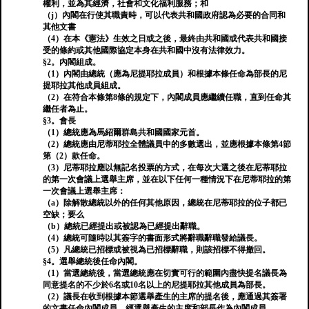
權利，並為其經濟，社會和文化福利服務；和
（j）內閣在行使其職責時，可以代表共和國政府認為必要的合同和
其他文書
（4）在本《憲法》生效之日或之後，最終由共和國或代表共和國接
受的條約或其他國際協定本身在共和國中沒有法律效力。
§2。內閣組成。
（1）內閣由總統（應為尼提耶拉成員）和根據本條任命為部長的尼
提耶拉其他成員組成。
（2）在符合本條第8條的規定下，內閣成員應繼續任職，直到任命其
繼任者為止。
§3。會長
（1）總統應為馬紹爾群島共和國國家元首。
（2）總統應由尼蒂耶拉全體議員中的多數選出，並應根據本條第4節
第（2）款任命。
（3）尼蒂耶拉應以無記名投票的方式，在每次大選之後在尼蒂耶拉
的第一次會議上選舉主席，並在以下任何一種情況下在尼蒂耶拉的第
一次會議上選舉主席：
（a）除解散總統以外的任何其他原因，總統在尼蒂耶拉的位子都已
空缺；要么
（b）總統已經提出或被認為已經提出辭職。
（4）總統可隨時以其簽字的書面形式將辭職辭職發給議長。
（5）凡總統已招標或被視為已招標辭職，則該招標不得撤回。
§4。選舉總統後任命內閣。
（1）當選總統後，當選總統應在切實可行的範圍內盡快提名議長為
同意提名的不少於6名或10名以上的尼提耶拉其他成員為部長。
（2）議長在收到根據本節選舉產生的主席的提名後，應通過其簽署
的文書任命內閣成員，經選舉產生的主席和部長作為內閣成員。