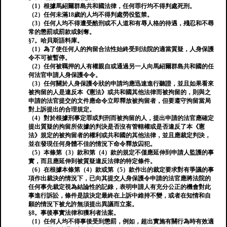
（1）根據馬紹爾群島共和國法律，任何罪行均不得判處死刑。
（2）任何未滿18歲的人均不得判處勞役監禁。
（3）任何人均不得遭受酷刑或不人道和有辱人格的待遇，殘忍和不尋
常的懲罰或罰款或剝奪。
§7。哈貝斯語料庫。
（1）為了使任何人的拘留合法性始終受到法院的適當質疑，人身保護
令不可被暫停。
（2）任何被羈押的人有權親自或通過另一人向馬紹爾群島共和國的任
何法官申請人身保護令令。
（3）任何關於人身保護令狀的申請均應迅速進行聽證，並且如果看來
被拘留的人是違反本《憲法》或共和國其他法律而被拘留的，則與之
申請的法官提交的文件應命令立即釋放被拘留者，但要遵守拘留當局
對上訴提出的合理規定。
（4）對於根據刑事定罪或判刑而被拘留的人，提出申請的法官應確定
提出質疑的拘留所依據的判決是否沒有管轄權或是否違反了本《憲
法》規定的被拘留者的權利或共和國的其他法律，並且應裁定判決，
並在發現任何身體不佳的情況下命令釋放囚犯。
（5）本條第（3）款和第（4）款的規定不僅應延伸到申請人監護的事
實，而且應延伸到被質疑違反法律的特定條件。
（6）在根據本條第（4）款或第（5）款作出的裁定要求對有爭議的事
項作出裁決的情況下，已向其提交人身保護令申請的法官應將法院的
任何事先裁定視為結論性的記錄，表明申請人有充分公正的機會對此
事進行訴訟，條件是該決定最終在上訴中維持不變，或者在知情和自
願的情況下被允許無須提出異議而立案。
§8。事後事實法律和獲利者法案。
（1）任何人均不得事後受到懲罰，例如，超出實施有關行為時有效適