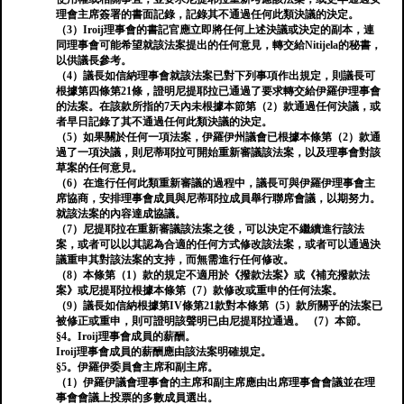
理會主席簽署的書面記錄，記錄其不通過任何此類決議的決定。
（3）Iroij理事會的書記官應立即將任何上述決議或決定的副本，連
同理事會可能希望就該法案提出的任何意見，轉交給Nitijela的秘書，
以供議長參考。
（4）議長如信納理事會就該法案已對下列事項作出規定，則議長可
根據第四條第21條，證明尼提耶拉已通過了要求轉交給伊羅伊理事會
的法案。在該款所指的7天內未根據本節第（2）款通過任何決議，或
者早日記錄了其不通過任何此類決議的決定。
（5）如果關於任何一項法案，伊羅伊州議會已根據本條第（2）款通
過了一項決議，則尼蒂耶拉可開始重新審議該法案，以及理事會對該
草案的任何意見。
（6）在進行任何此類重新審議的過程中，議長可與伊羅伊理事會主
席協商，安排理事會成員與尼蒂耶拉成員舉行聯席會議，以期努力。
就該法案的內容達成協議。
（7）尼提耶拉在重新審議該法案之後，可以決定不繼續進行該法
案，或者可以以其認為合適的任何方式修改該法案，或者可以通過決
議重申其對該法案的支持，而無需進行任何修改。
（8）本條第（1）款的規定不適用於《撥款法案》或《補充撥款法
案》或尼提耶拉根據本條第（7）款修改或重申的任何法案。
（9）議長如信納根據第IV條第21款對本條第（5）款所關乎的法案已
被修正或重申，則可證明該聲明已由尼提耶拉通過。 （7）本節。
§4。Iroij理事會成員的薪酬。
Iroij理事會成員的薪酬應由該法案明確規定。
§5。伊羅伊委員會主席和副主席。
（1）伊羅伊議會理事會的主席和副主席應由出席理事會會議並在理
事會會議上投票的多數成員選出。