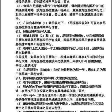
標後的選舉，否則該招標早已失效；要么
（b）每當在尼提耶拉舉行任何會議期間，發出關於對內閣不信任的
動議的通知時，該尼提耶拉會議不得終止，並且在尼提耶拉舉行之日
起10天屆滿前不得舉行休會。發出通知，除非早日對該議案進行表
決。
（2）在符合本節第（1）款的規定下，《尼提耶拉規則》可規定在尼
提耶拉的任何會議期間舉行休會。
§12。解散尼蒂耶拉和大選。
（1）根據本節第（2）和（3）款，尼蒂耶拉應解散，並且每隔四個
日曆年應選舉尼蒂耶拉的所有成員，除非尼蒂耶拉早日解散並且選舉
將根據本條第13節提前舉行。
（2）在舉行上次大選的一年之後的第四年的九月三十日，尼提耶拉
將自動解散：
但前提是，如果在任何日曆年中，根據本條第13條在4月30日或之前
舉行大選，則尼提耶拉應在該年之後的第三年的9月30日自動解散。
舉行大選的地方
（3）在尼蒂耶拉（Nitijela）在9月30日解散的那一年，應在11月的第
三個星期一舉行大選。
§13。提早解散尼提耶拉和舉行大選的特別規定。
（1）在下列情況下，總統可以書面簽署解散尼蒂耶拉：
（a）對內閣的不信任動議已經兩次進行了兩次，而兩次都沒有通
過，在兩次不信任投票之間沒有其他總統任職；要么;
（b）在Nitijela出於任何理由而不是在不信任投票後宣布總統辭職以
外的任何其他理由開始選舉總統後的30天內，沒有任命內閣。
（2）總統解散尼蒂耶拉的權力應予廢止，如果該尼蒂耶拉在其初次
產生之日後30天屆滿之前尚未行使。