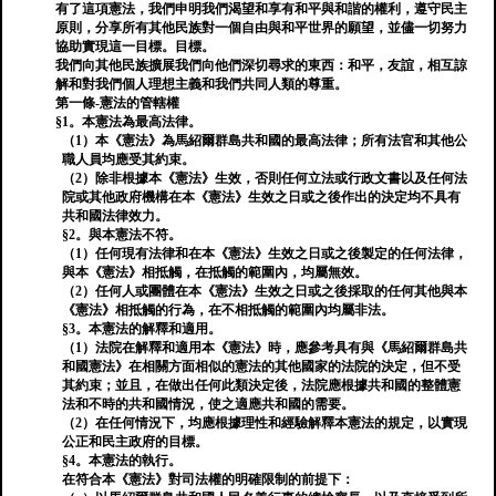
有了這項憲法，我們申明我們渴望和享有和平與和諧的權利，遵守民主
原則，分享所有其他民族對一個自由與和平世界的願望，並儘一切努力
協助實現這一目標。目標。
我們向其他民族擴展我們向他們深切尋求的東西：和平，友誼，相互諒
解和對我們個人理想主義和我們共同人類的尊重。
第一條-憲法的管轄權
§1。本憲法為最高法律。
（1）本《憲法》為馬紹爾群島共和國的最高法律；所有法官和其他公
職人員均應受其約束。
（2）除非根據本《憲法》生效，否則任何立法或行政文書以及任何法
院或其他政府機構在本《憲法》生效之日或之後作出的決定均不具有
共和國法律效力。
§2。與本憲法不符。
（1）任何現有法律和在本《憲法》生效之日或之後製定的任何法律，
與本《憲法》相抵觸，在抵觸的範圍內，均屬無效。
（2）任何人或團體在本《憲法》生效之日或之後採取的任何其他與本
《憲法》相抵觸的行為，在不相抵觸的範圍內均屬非法。
§3。本憲法的解釋和適用。
（1）法院在解釋和適用本《憲法》時，應參考具有與《馬紹爾群島共
和國憲法》在相關方面相似的憲法的其他國家的法院的決定，但不受
其約束；並且，在做出任何此類決定後，法院應根據共和國的整體憲
法和不時的共和國情況，使之適應共和國的需要。
（2）在任何情況下，均應根據理性和經驗解釋本憲法的規定，以實現
公正和民主政府的目標。
§4。本憲法的執行。
在符合本《憲法》對司法權的明確限制的前提下：