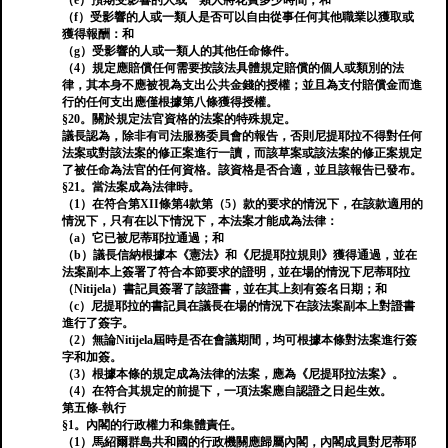
（e）預期受影響的人或一類人將花費多少時間；和
（f）受影響的人或一類人是否可以自由從事任何其他職業以獲取或
獲得報酬：和
（g）受影響的人或一類人的其他任命條件。
（4）規定應賠償任何需要按該法具體規定賠償的個人或類別的法
律，其本身不應被視為支出公共金錢的授權；並且為支付賠償金而進
行的任何支出應僅根據第八條獲得授權。
§20。關於規定法官資格的法案的特殊規定。
議長認為，除非有司法服務委員會的報告，否則尼提耶拉不得對任何
法案或對該法案的修正案進行一讀，而該草案或該法案的修正案規定
了被任命為法官的任何資格。該資格是否合適，並且該報告已發布。
§21。當法案成為法律時。
（1）在符合第XII條第4款第（5）款的要求的情況下，在該款適用的
情況下，只有在以下情況下，本法案才能成為法律：
（a）它已被尼蒂耶拉通過；和
（b）議長信納根據本《憲法》和《尼提耶拉規則》獲得通過，並在
法案副本上簽署了符合本節要求的證明，並在場的情況下尼蒂耶拉
（Nitijela）書記員簽署了該證書，並在其上刻有簽名日期；和
（c）尼提耶拉的書記員在議長在場的情況下在該法案副本上對證書
進行了簽字。
（2）無論Nitijela屆時是否在會議期間，均可根據本條對法案進行簽
字和加簽。
（3）根據本條的規定成為法律的法案，應為《尼提耶拉法案》。
（4）在符合其規定的前提下，一項法案應自認證之日起生效。
第五條-執行
§1。內閣的行政權力和集體責任。
（1）馬紹爾群島共和國的行政機關應歸屬內閣，內閣成員對尼蒂耶