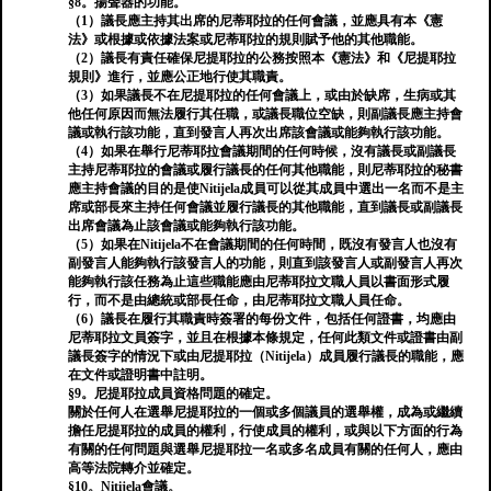
§8。揚聲器的功能。
（1）議長應主持其出席的尼蒂耶拉的任何會議，並應具有本《憲
法》或根據或依據法案或尼蒂耶拉的規則賦予他的其他職能。
（2）議長有責任確保尼提耶拉的公務按照本《憲法》和《尼提耶拉
規則》進行，並應公正地行使其職責。
（3）如果議長不在尼提耶拉的任何會議上，或由於缺席，生病或其
他任何原因而無法履行其任職，或議長職位空缺，則副議長應主持會
議或執行該功能，直到發言人再次出席該會議或能夠執行該功能。
（4）如果在舉行尼蒂耶拉會議期間的任何時候，沒有議長或副議長
主持尼蒂耶拉的會議或履行議長的任何其他職能，則尼蒂耶拉的秘書
應主持會議的目的是使Nitijela成員可以從其成員中選出一名而不是主
席或部長來主持任何會議並履行議長的其他職能，直到議長或副議長
出席會議為止該會議或能夠執行該功能。
（5）如果在Nitijela不在會議期間的任何時間，既沒有發言人也沒有
副發言人能夠執行該發言人的功能，則直到該發言人或副發言人再次
能夠執行該任務為止這些職能應由尼蒂耶拉文職人員以書面形式履
行，而不是由總統或部長任命，由尼蒂耶拉文職人員任命。
（6）議長在履行其職責時簽署的每份文件，包括任何證書，均應由
尼蒂耶拉文員簽字，並且在根據本條規定，任何此類文件或證書由副
議長簽字的情況下或由尼提耶拉（Nitijela）成員履行議長的職能，應
在文件或證明書中註明。
§9。尼提耶拉成員資格問題的確定。
關於任何人在選舉尼提耶拉的一個或多個議員的選舉權，成為或繼續
擔任尼提耶拉的成員的權利，行使成員的權利，或與以下方面的行為
有關的任何問題與選舉尼提耶拉一名或多名成員有關的任何人，應由
高等法院轉介並確定。
§10。Nitijela會議。