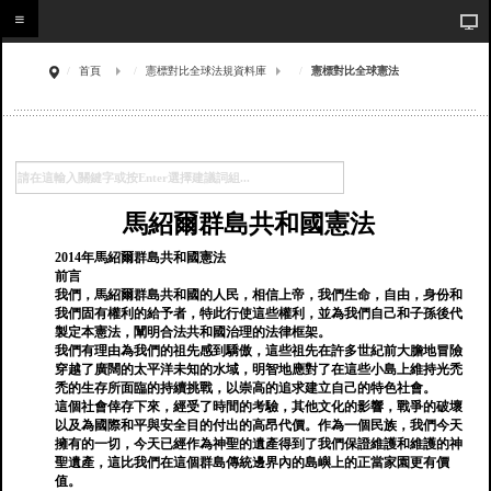
首頁
憲標對比全球法規資料庫
憲標對比全球憲法
馬紹爾群島共和國憲法
2014年馬紹爾群島共和國憲法
前言
我們，馬紹爾群島共和國的人民，相信上帝，我們生命，自由，身份和
我們固有權利的給予者，特此行使這些權利，並為我們自己和子孫後代
製定本憲法，闡明合法共和國治理的法律框架。
我們有理由為我們的祖先感到驕傲，這些祖先在許多世紀前大膽地冒險
穿越了廣闊的太平洋未知的水域，明智地應對了在這些小島上維持光禿
禿的生存所面臨的持續挑戰，以崇高的追求建立自己的特色社會。
這個社會倖存下來，經受了時間的考驗，其他文化的影響，戰爭的破壞
以及為國際和平與安全目的付出的高昂代價。作為一個民族，我們今天
擁有的一切，今天已經作為神聖的遺產得到了我們保證維護和維護的神
聖遺產，這比我們在這個群島傳統邊界內的島嶼上的正當家園更有價
值。