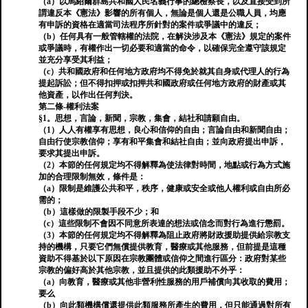
（a）以馬紹爾群島共和國人民名義行事的總檢察長，以及直接受到所
謂違反本《憲法》影響的所有個人，無論是個人還是公職人員，均應
有申訴的資格在適當司法程序所針對的案件或爭議中的違反；
（b）任何具有一般管轄權的法院，在解決涉及本《憲法》規定的案件
或爭議時，有權作出一切必要和適當的命令，以確保完全遵守該規定
並充分享受其利益；
（c）共和國政府和任何地方政府均不得免於就其自身或代理人的行為
提起訴訟；但不得扣押或扣押共和國政府或任何地方政府的財產或其
他資產，以作出任何判決。
第二條-權利法案
§1。思想，言論，新聞，宗教，集會，結社和請願自由。
（1）人人有權享有思想，良心和信仰的自由；言論自由和新聞自由；
自由行使宗教信仰；享有和平集會和結社自由；並向政府提出申訴，
要求其提出申訴。
（2）本節的任何規定均不得解釋為使法律對時間，地點或行為方式施
加的合理限制無效，條件是：
（a）限制是維護公共和平，秩序，健康或安全或他人權利或自由所必
需的；
（b）這樣做的限製手段不少；和
（c）這些限制不會因不同意所表達的想法或信念而對行為進行懲罰。
（3）本節的任何規定均不得解釋為阻止政府將財政援助提供給宗教支
持的機構，只要它們無償提供教育，醫療或其他服務，但前提是這種
資助不得基於以下原因在宗教團體或信仰之間進行區分：政府對某些
宗教的偏好高於其他宗教，並且提供的此類援助不外乎：
（a）向教育，醫療或其他非營利性服務的用戶補償向其收取的費用；
要么
（b）向此類機構償還提供此類服務所產生的費用，但只能通過對所有