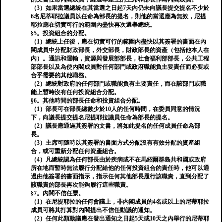
（3）如果當選總統在其當選之日起7天內仍未向議長提交提名不少於
6名尼蒂耶拉議員以任命為部長的提名，則他的當選應為無效，尼提
耶拉應在切實可行的範圍內盡快再次選舉總統。
§5。投資組合的分配。
（1）總統上任後，應在切實可行的範圍內盡快以其簽署的書面在內
閣成員中分配財政部長，外交部長，財政部長的資產（包括他本人在
內）。通訊和運輸，資源與發展部部長，社會福利部部長，公共工程
部部長以及為使內閣成員對任何部門或政府職能負主要責任而必要或
合乎需要的其他職務。
（2）總統對政府的任何部門或職能負有主要責任，而在該部門或職
能上暫時沒有任何投資組合分配。
§6。其他時間的部長任命和投資組合分配。
（1）部長可在部長總數少於10人的任何時間，在委員同意的情況
下，向議長提交提名尼提耶拉議員任命為部長的提名。
（2）議長應通過其簽署的文書，將如此提名的任何成員任命為部
長。
（3）主席可隨時以其簽署的書面方式分配沒有有效分配的資產組
合，或可重新分配任何資產組合。
（4）凡總統認為任何部長由於疾病或不在馬紹爾群島共和國或政府
所在地而暫時無法履行分配給他的任何投資組合的責任時，他可以通
過由他簽署的書面指示，指示任何其他部長履行該職責，直到分配了
該職責的部長再次能夠履行這些職責。
§7。內閣不信任票。
（1）在尼提耶拉的任何會議上，非內閣成員的4名或以上的尼蒂耶拉
成員可將其打算對內閣提出不信任動議的通知。
（2）任何此類動議應在發出通知之日起5天或10天之內舉行的尼蒂耶