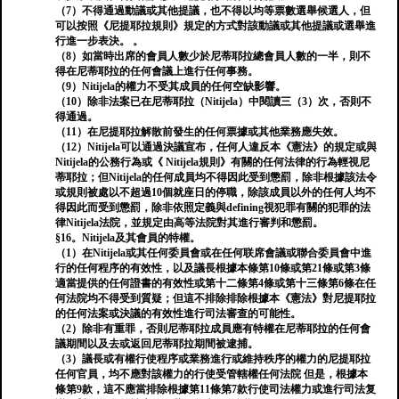
（7）不得通過動議或其他提議，也不得以均等票數選舉候選人，但
可以按照《尼提耶拉規則》規定的方式對該動議或其他提議或選舉進
行進一步表決。 。
（8）如當時出席的會員人數少於尼蒂耶拉總會員人數的一半，則不
得在尼蒂耶拉的任何會議上進行任何事務。
（9）Nitijela的權力不受其成員的任何空缺影響。
（10）除非法案已在尼蒂耶拉（Nitijela）中閱讀三（3）次，否則不
得通過。
（11）在尼提耶拉解散前發生的任何票據或其他業務應失效。
（12）Nitijela可以通過決議宣布，任何人違反本《憲法》的規定或與
Nitijela的公務行為或《 Nitijela規則》有關的任何法律的行為輕視尼
蒂耶拉；但Nitijela的任何成員均不得因此受到懲罰，除非根據該法令
或規則被處以不超過10個就座日的停職，除該成員以外的任何人均不
得因此而受到懲罰，除非依照定義與defining視犯罪有關的犯罪的法
律Nitijela法院，並規定由高等法院對其進行審判和懲罰。
§16。Nitijela及其會員的特權。
（1）在Nitijela或其任何委員會或在任何联席會議或聯合委員會中進
行的任何程序的有效性，以及議長根據本條第10條或第21條或第3條
適當提供的任何證書的有效性或第十二條第4條或第十三條第6條在任
何法院均不得受到質疑；但這不排除排除根據本《憲法》對尼提耶拉
的任何法案或決議的有效性進行司法審查的可能性。
（2）除非有重罪，否則尼蒂耶拉成員應有特權在尼蒂耶拉的任何會
議期間以及去或返回尼蒂耶拉期間被逮捕。
（3）議長或有權行使程序或業務進行或維持秩序的權力的尼提耶拉
任何官員，均不應對該權力的行使受管轄權任何法院 但是，根據本
條第9款，這不應當排除根據第11條第7款行使司法權力或進行司法复