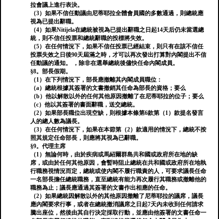
拉會議上進行表決。
（3）如果不信任動議由尼蒂耶拉全體會員國的多數通過，則總統應
視為已提出辭職。
（4）如果Nitijela在總統被視為已提出辭職之日起14天后仍未當選總
統，則不信任投票和總統辭職的投標將失效。
（5）在任何情況下，如果不信任投票已經結束，則只有在該不信任
投票失效之日後90天屆滿之時，才可以再次發出打算對內閣提出不信
任動議的通知。 ，除非在選舉總統後儘快任命內閣成員。
§8。部長假期。
（1）在下列情況下，部長應撤離其內閣成員職位：
（a）總統根據其簽署的文書撤銷其任命為部長的資格；要么
（b）他以解散以外的任何其他原因撤離了在尼蒂耶拉的位子；要么
（c）他以其簽署的書面辭職，送交總統。
（2）如果部長職位出現空缺，則根據本條第6款第（1）款提名發言
人的總人數為議長。
（3）在任何情況下，如果在本節第（2）款適用的情況下，總統不按
照其規定任命部長，則應將其視為已辭職。
§9。代理主席
（1）無論何時，由於疾病或馬紹爾群島共和國或政府所在地的缺
席，或由於任何其他原因，會暫時阻止總統在共和國或政府所在地執
行職務視情況而定，總統或使內閣不履行職責的人，可要求議長任命
一名部長擔任總統職務，直至總統有能力再次履行其職務或撤離他的
職務為止；議長應通過其簽署的文書作出相應的任命。
（2）如果總統因解散以外的其他原因撤離了尼蒂耶拉的議席，議長
應內閣要求行事，或者在總統撤消議席之日起7天內未收到任何請求
騰出座位，然後由其自行決定採取行動，並應由他簽署的文書任命一