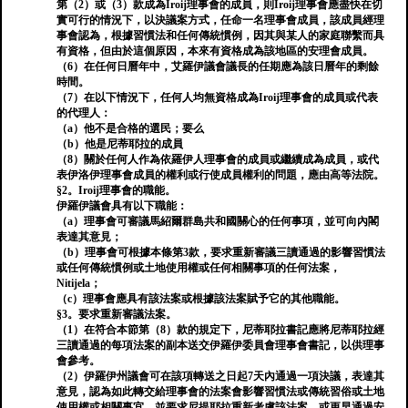
第（2）或（3）款成為Iroij理事會的成員，則Iroij理事會應盡快在切
實可行的情況下，以決議案方式，任命一名理事會成員，該成員經理
事會認為，根據習慣法和任何傳統慣例，因其與某人的家庭聯繫而具
有資格，但由於這個原因，本來有資格成為該地區的安理會成員。
（6）在任何日曆年中，艾羅伊議會議長的任期應為該日曆年的剩餘
時間。
（7）在以下情況下，任何人均無資格成為Iroij理事會的成員或代表
的代理人：
（a）他不是合格的選民；要么
（b）他是尼蒂耶拉的成員
（8）關於任何人作為依羅伊人理事會的成員或繼續成為成員，或代
表伊洛伊理事會成員的權利或行使成員權利的問題，應由高等法院。
§2。Iroij理事會的職能。
伊羅伊議會具有以下職能：
（a）理事會可審議馬紹爾群島共和國關心的任何事項，並可向內閣
表達其意見；
（b）理事會可根據本條第3款，要求重新審議三讀通過的影響習慣法
或任何傳統慣例或土地使用權或任何相關事項的任何法案，
Nitijela；
（c）理事會應具有該法案或根據該法案賦予它的其他職能。
§3。要求重新審議法案。
（1）在符合本節第（8）款的規定下，尼蒂耶拉書記應將尼蒂耶拉經
三讀通過的每項法案的副本送交伊羅伊委員會理事會書記，以供理事
會參考。
（2）伊羅伊州議會可在該項轉送之日起7天內通過一項決議，表達其
意見，認為如此轉交給理事會的法案會影響習慣法或傳統習俗或土地
使用權或相關事宜，並要求尼提耶拉重新考慮該法案，或更早通過安