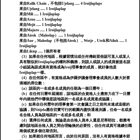
來自Ralik Chain，不包括Ujelang ..... 4 Iroijlaplaps
來自Ujelang ..... 1 Iroijlaplap
來自Mili ..... 1 Iroijlaplap
來自Arno ..... 1 Iroijlaplap
來自Mejit ..... 1 Iroijlaplap
來自Majuro ..... 1 Iroijlaplap
來自Airok（Maloelap）..... 1 Iroijlaplap
來自Aur，Maloelap（不包括Airok），Wotje，Utrik和Ailuk ..... 1
Iroijlaplap
來自Likiep ..... 1個所有者
（3）如果在任何地區，根據習慣法或任何傳統習俗認可某人或某人
具有類似於Iroijlaplap的權利和義務，則該人或該人的成員被提名該
小組認為該成員有資格成為Iroij理事會的成員，就好像他是
Iroijlaplap一樣。
（4）在任何區中，有資格成為伊羅伊議會理事會成員的人數大於要
填補的席位數：
（a）該區的一名或多名成員的任期為一個日曆年；
（b）在任何日曆年屆滿前，該地區的合資格人士應努力在下一日曆
年內就他們中哪個是該地區的一名或多名成員達成協議；
（c）如果在任何歷年的理事會第一次會議之日之前尚未達成這樣的
協議，則Nitijela應在切實可行的範圍內盡快通過決議，任命一名或多
名合格人員為該地區的一名或多名成員；和
（d）選擇任何成員，無論是由合格人員本人還是尼蒂耶拉，都應考
慮到該地區合格人員之間合理輪換的必要性，但任何成員可連續任職
兩個或更多個任期否則。
（5）如果就任何地區而言，由於任何原因，沒有人有資格根據本節