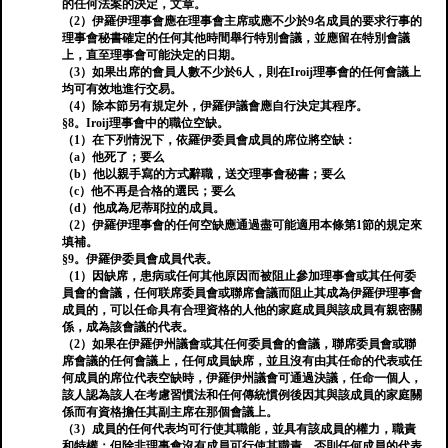
的任何法案的決定，文章。
（2）伊羅伊理事會應在理事會主席或應不少於9名成員的要求行事的
理事會秘書確定的任何其他時間舉行特別會議，並應留在特別會議
上，直至理事會可能決定的日期。
（3）如果出席的會員人數不少於6人，則在Iroij理事會的任何會議上
均可有效地進行交易。
（4）除本節另有規定外，伊羅伊議會應自行決定其程序。
§8。Iroij理事會中的職位空缺。
（1）在下列情況下，依羅伊委員會成員的席位將空缺：
（a）他死了；要么
（b）他以親手寫的方式辭職，送交理事會秘書；要么
（c）他不再是合格的選民；要么
（d）他成為尼蒂耶拉的成員。
（2）伊羅伊理事會的任何空缺應通過盡可能適用本條第1節的規定來
填補。
§9。伊羅伊委員會成員代表。
（1）因缺席，患病或任何其他原因而被阻止參加理事會或其任何委
員會的會議，任何联席委員會或聯席會議而阻止其成為伊羅伊理事會
成員的，可以任命具有合理資格的人他的家庭成員與該成員有親密關
係，成為該會議的代表。
（2）如果在伊羅伊州議會或其任何委員會的會議，聯席委員會或聯
席會議的任何會議上，任何成員缺席，並且沒有由其任命的代表或任
何成員的席位代表空缺時，伊羅伊州議會可通過決議，任命一個人，
該人認為該人在考慮習慣法和任何傳統慣例後因其與該成員的家庭關
係而有資格擔任其副主席在那個會議上。
（3）成員的任何代表均可行使其職能，並具有該成員的權力，職責
和特權：但除非理事會沒有成員可行使其職責，否則任何成員的代表