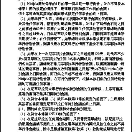
（1）Nitijela應於每年的1月的第一個星期一舉行例會，並在不違反本
條第11節的規定的情況下，應連續召開50個工作日的會議：
但主席可通過其簽署的書面形式指定任何常會的終止日期。
（2）如果舉行了大選，或者在尼提耶拉不舉行會議的任何時候，出
於其他任何原因，都需要對總統進行選舉，並且在下屆例會召開之日
之前將超過60天主席應在大選之日或發生任何其他需要選舉總統的事
件之日起14天內，召集尼蒂耶拉舉行特別會議，召開日期不超過通話
日期後30天；在任何情況下，如果總統未根據本條規定召集尼蒂耶拉
舉行特別會議，則議長應在切實可行的情況下盡快召集尼蒂耶拉舉行
特別會議。
（3）如果在上一次尼蒂耶拉會議結束之日起超過120天，則代表不少
於4個選舉區的尼蒂耶拉的任何10名非內閣成員，都可以書面請願他
們各自簽署，請總統召集尼蒂耶拉舉行特別會議，以審議請願書中所
述的緊急事務。除非總統在收到請願書之日起7天內召集Nitijela在特
別會議上召開會議，而召集之日起不超過30天，否則議長應立即致電
Nitijela召開特別會議。在可行的情況下。根據本款召集的任何特別會
議均可審議任何事項；
（4）在尼蒂耶拉尚未舉行例會或特別會議的任何時候，主席可藉其
簽署的書面召集其召開特別會議。
（5）在符合本條第（3）款和本條第11條的規定的前提下，主席應以
其簽署的書面指定尼蒂耶拉任何特別會議的終止日期。
§11。關於終止尼蒂耶拉會議和休會的特別規定。
（1）在符合本條第12和13條的前提下：
（a）在尼提耶拉的任何屆會期間，只要需要選舉總統，該尼提耶拉
的那屆會議就不應終止，並且在選舉後直到內閣成員被任命之前不得
舉行休會總統，除非是根據第五條第7款第（3）款對總統辭職進行招