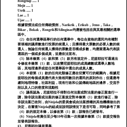
Rongelap ..... 1
Mejit ..... 1
Utrik ..... 1
Lae ... 1
Ujae ..... 1
根據習慣法或任何傳統慣例，Narikrik，Erikub，Jemo，Taka，
Bikar，Bokak，Rongrik和Ailinginae均應被包括在與其最相關的選舉
區中。
（2）在任何選舉區舉行的任何選舉中，每位合資格的選民均有權對
要填補的議席數進行投票的候選人；且獲得最大票數的必要人數的候
選人，無論任何候選人獲得的票數是否構成多數，均應當選為代表該
選區的一個或多個成員，並應依法宣布。
（3）除本條第（4）款和第（5）款另有規定外，尼提耶拉可通過法
令修改本條第（1）款，以改變尼提耶拉的成員總數或選舉人數地
區，其地理邊界或從任何選舉區中選出的成員人數。
（4）本節第（1）款的任何此類修正應在切實可行的範圍內，根據尼
提耶拉的每個成員應代表大致相同數目的選民的原則作出；但還應考
慮到地理特徵，社區利益，現有行政和公認傳統地區的邊界，交流手
段以及人口的密度和流動性
（5）議長認為，尼提耶拉不得對任何法案或對法案的修正案進行一
讀，除非該法案或法案的修正案規定對本條第（1）款進行修正，除
非該法案已收到，由Nitijela的委員會或由法案授權的其他機構做出的
決定，在審查Nitijela的組成並說明該情況下是否可取，同時參考了第
（4）款的規定本條，以修改第（1）款；該報告已經發布。
（6）Nitijela有責任至少每10年召集一次根據本條第（5）款提交報告
並發表該報告。
§3。尼蒂耶拉議員選舉。