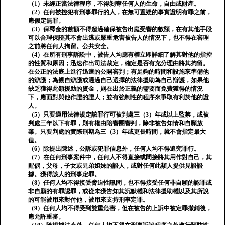
（1）未經正當法律程序，不得剝奪任何人的生命，自由或財產。
（2）任何被控犯有刑事罪行的人，在無可置疑的事實證明有罪之前，
應假定無罪。
（3）保釋金的數額不得超過確保被告出庭受審的數額，在有其他手段
可以合理保證其不會出逃或嚴重危害被告人的情況下，也不得在審理
之前將任何人拘留。公共安全。
（4）在所有刑事訴訟中，被告人均應有權立即詳細了解其對他的指控
的性質和原因；迅速作出司法裁定，確定是否有充分理由將其拘留。
在公正的法庭上進行迅速的公開審判；有足夠的時間和設施來準備他
的辯護；為親自辯護或通過自己選擇的法律援助為自己辯護，如果他
缺乏獲得此類援助的資金，則在出於正義的需要而免費獲得的情況
下，應面對與他作證的證人；並有強制性的程序來爭取有利於他的證
人。
（5）只要適用法律規定該罪行可被判處三（3）年或以上監禁，或被
判處三年以下有罪，則有權由陪審團審判，除非被告知情和自願放
棄。只要判處的實際刑期為三（3）年或更長時間，就不會指定最大
值。
（6）除提出陳述，公訴或犯罪信息外，任何人均不得追究罪行。
（7）在任何刑事案件中，任何人不得直接或間接將其用作對自己，其
配偶，父母，子女或兄弟姐妹的證人，或對任何此類人提供見證證
據。獲得該人的刑事定罪。
（8）任何人均不得接受脅迫性訊問，也不得接受任何非自願的認罪或
非自願的有罪認罪，或從未獲告知其沉默權和法律援助權以及其所說
的可能被用來對付他，被用來支持刑事定罪。
（9）任何人均不得受到雙重危害，但在被告的上訴中被定罪撤銷後，
應允許重審。