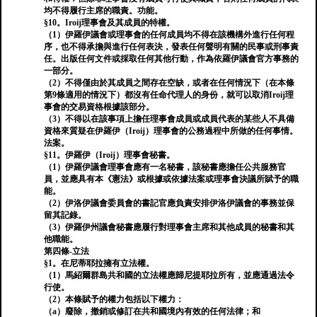
均不得履行主席的職責。功能。
§10。Iroij理事會及其成員的特權。
（1）伊羅伊議會或理事會的任何成員均不得在該機構外進行任何程
序，也不得承擔與進行任何表決，發表任何聲明有關的民事或刑事責
任。出版任何文件或採取任何其他行動，作為依羅伊議會官方事務的
一部分。
（2）不得僅由於其成員之間存在空缺，或者在任何情況下（在本條
第9條適用的情況下）都沒有任命代理人的身份，就可以取消Iroij理
事會的交易資格根據該部分。
（3）不得以在該事項上擔任理事會成員或成員代表的某些人不具備
資格來質疑在伊羅伊（Iroij）理事會的公務過程中所做的任何事情。
法案。
§11。伊羅伊（Iroij）理事會秘書。
（1）伊羅伊議會理事會應有一名秘書，該秘書應擔任公共服務官
員，並應具有本《憲法》或根據或依據法案或理事會決議所賦予的職
能。
（2）伊洛伊議會委員會的書記官應負責安排伊洛伊議會的事務並保
留其記錄。
（3）伊羅伊州議會秘書應履行對理事會主席和其他成員的秘書和其
他職能。
第四條-立法
§1。在尼蒂耶拉擁有立法權。
（1）馬紹爾群島共和國的立法權應歸尼提耶拉所有，並應通過法令
行使。
（2）本條賦予的權力包括以下權力：
（a）廢除，撤銷或修訂在共和國境內有效的任何法律；和