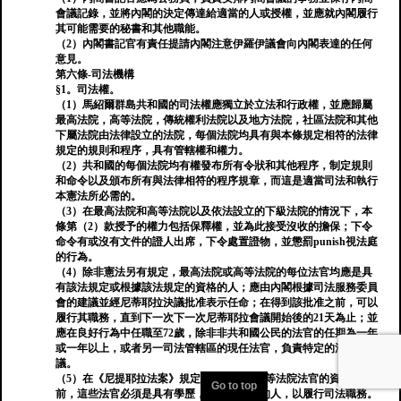
會議記錄，並將內閣的決定傳達給適當的人或授權，並應就內閣履行
其可能需要的秘書和其他職能。
（2）內閣書記官有責任提請內閣注意伊羅伊議會向內閣表達的任何
意見。
第六條-司法機構
§1。司法權。
（1）馬紹爾群島共和國的司法權應獨立於立法和行政權，並應歸屬
最高法院，高等法院，傳統權利法院以及地方法院，社區法院和其他
下屬法院由法律設立的法院，每個法院均具有與本條規定相符的法律
規定的規則和程序，具有管轄權和權力。
（2）共和國的每個法院均有權發布所有令狀和其他程序，制定規則
和命令以及頒布所有與法律相符的程序規章，而這是適當司法和執行
本憲法所必需的。
（3）在最高法院和高等法院以及依法設立的下級法院的情況下，本
條第（2）款授予的權力包括保釋權，並為此接受沒收的擔保；下令
命令有或沒有文件的證人出席，下令處置證物，並懲罰punish視法庭
的行為。
（4）除非憲法另有規定，最高法院或高等法院的每位法官均應是具
有該法規定或根據該法規定的資格的人；應由內閣根據司法服務委員
會的建議並經尼蒂耶拉決議批准表示任命；在得到該批准之前，可以
履行其職務，直到下一次下一次尼蒂耶拉會議開始後的21天為止；並
應在良好行為中任職至72歲，除非非共和國公民的法官的任期為一年
或一年以上，或者另一司法管轄區的現任法官，負責特定的法院會
議。
（5）在《尼提耶拉法案》規定最高法院和高等法院法官的資格之
Go to top
前，這些法官必須是具有學歷，經驗和品格的人，以履行司法職務。