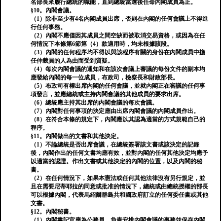
名部長來履行總統的職能，直到總統當選後任命內閣成員為止。
§10。內閣會議。
（1）除非至少有4名內閣成員出席，否則在內閣的任何會議上不得進
行任何事務。
（2）內閣不應僅因其成員之間空缺而被取消交易資格，或因為在任
何情況下本條第6節第（4）款適用時，均未根據該段。
（3）內閣的任何程序均不得以與該程序有關的身份在內閣成員中擔
任仲裁員的人為由而受到質疑。
（4）每次內閣會議的通知和在該次會議上審議的每份文件的副本均
應發給內閣的每一位成員，布政司，檢察長和財政部長。
（5）布政司有權出席內閣的任何會議，並就內閣正在審議的任何事
項發言，並應總統或主持內閣會議的其他成員的要求出席。
（6）總統應主持其出席的內閣會議的每次會議。
（7）內閣對任何事項的決定應由出席內閣會議的內閣成員作出。
（8）在符合本條的規定下，內閣應以其認為適當的方式規範自己的
程序。
§11。內閣做出的文書和其他決定。
（1）不論總統是否出席會議，在總統簽署該文書或該決定的記錄
後，內閣作出的任何文書均應有效，並對內閣的任何其他決定均應予
以適當的認證。作出文書或其他決定的內閣的位置，以及內閣的秘
書。
（2）在任何情況下，如果本憲法或任何其他法律沒有另行規定，並
且在需要尼蒂耶拉的同意或批准的情況下，總統或由總統授權的部長
可以根據內閣，代表馬紹爾群島共和國政府訂立的任何委任書或其他
文書。
§12。內閣秘書。
（1）內閣書記官應為公務員，負責安排內閣會議的事務並保存內閣