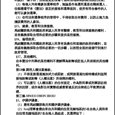
利益的一種手段，但前提是必須遵守無歧視地限制訴諸法院的法規。
（2）每個人均有權參加選舉程序，無論是作為選民還是在職候選人，
但都應遵守本《憲法》規定的資格和選舉規則，使所有符合條件的人
都可以參加選舉。
（3）在司法和選舉程序的管理中，不得收取任何費用，以防止無力負
擔該費用的人參加。
§15。健康。教育和法律服務。
馬紹爾群島共和國政府承認人民享有醫療，教育和法律服務的權利，
並有義務採取合理和必要的步驟來提供這些服務。
§16。倫理政府。
馬紹爾群島共和國政府承認人民享有負責任和道德的政府的權利，並
承認有義務採取合理和必要的一切步驟，以按照全面的道德守則進行
政府管理。
§17。其他權利。
在本憲法中列舉的某些權利不應解釋為剝奪或貶低人民保留的其他權
利。
第18條 調用人權法案條款。
（1）不得直接通過施加武力或罰款，或間接通過扣留特權或利益間
接地剝奪或剝奪《人權法案》所保障的權利。
（2）可以援引《人權法案》的任何規定，作為對民事或刑事訴訟程
序的抗辯，或作為對任何實際或威脅要違反的法律或公平救濟的基
礎。
第三條-MWEO IMON IROIJ
§1。伊羅伊議會。
（1）應有馬紹爾群島共和國伊羅伊議會。
（2）Iroij理事會應由來自共和國的拉里克鏈地區的5名合格人員和來
自拉塔克鏈地區的7名合格人員組成，其選擇如下：