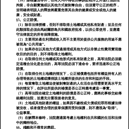
（10）除根據法令外，任何人均不得在刑事訴訟程序之外進行預防性
拘留，非自願實施或以其他方式被剝奪自由，但須遵守公正的程序，
並明確表明該人的釋放將嚴重危害其自身的健康或安全或他人的健
康，安全或財產。
§5。公正賠償。
（1）除非法律授權，否則不得取得土地權或其他私有財產；並且任何
此類採取必須由馬紹爾群島共和國政府批准，以供公眾使用，並應遵
守法律規定的所有保障措施。
（2）主要用於產生利潤或收入而不主要用於提供公共服務的用途不應
被視為“公共用途”。
（3）如果存在以其他方式通過填埋或其他方式以非禁止性費用實現徵
收目的的目的，則不得取得土地權利。
（4）在取得任何土地權或其他形式的私有財產之前，高等法院必須裁
定這種合法化是合法的，高等法院必須下達命令，要求迅速和公正地
賠償。
（5）在取得任何土地權的情況下，公正補償應包括所有權益持有人的
合理等效的土地權或獲得該土地權所提供的生存和利益的手段。
（6）每當奪取土地權迫使被剝奪財產的人生活在合理需要更高水平支
持的情況下，在評估所提供的補償是否公正時應考慮這一事實。
（7）高等法院在確定土地權利的賠償是否公正時，應將此事移交給傳
統權利法院，並應充分重視後者的意見。
（8）土地或其他財產的權益，如果因不繳稅或欠債或犯罪而根據法律
被沒收，或者僅受合理的規章保護而受到保護，則不應視為“取得”。
公益事業。
（9）在解釋本條時，法院應適當考慮土地權利在共和國的生活和法律
中的獨特地位。
§6。殘酷和不尋常的懲罰。