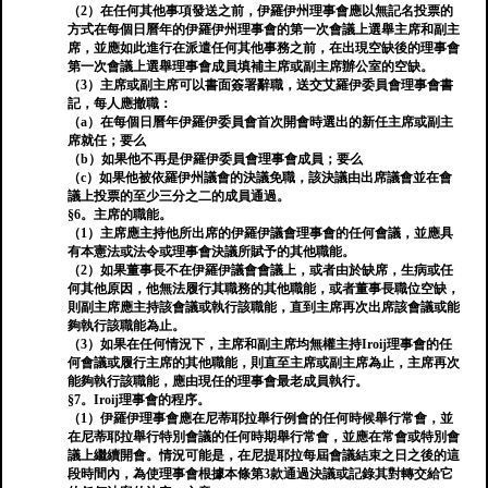
（2）在任何其他事項發送之前，伊羅伊州理事會應以無記名投票的
方式在每個日曆年的伊羅伊州理事會的第一次會議上選舉主席和副主
席，並應如此進行在派遣任何其他事務之前，在出現空缺後的理事會
第一次會議上選舉理事會成員填補主席或副主席辦公室的空缺。
（3）主席或副主席可以書面簽署辭職，送交艾羅伊委員會理事會書
記，每人應撤職：
（a）在每個日曆年伊羅伊委員會首次開會時選出的新任主席或副主
席就任；要么
（b）如果他不再是伊羅伊委員會理事會成員；要么
（c）如果他被依羅伊州議會的決議免職，該決議由出席議會並在會
議上投票的至少三分之二的成員通過。
§6。主席的職能。
（1）主席應主持他所出席的伊羅伊議會理事會的任何會議，並應具
有本憲法或法令或理事會決議所賦予的其他職能。
（2）如果董事長不在伊羅伊議會會議上，或者由於缺席，生病或任
何其他原因，他無法履行其職務的其他職能，或者董事長職位空缺，
則副主席應主持該會議或執行該職能，直到主席再次出席該會議或能
夠執行該職能為止。
（3）如果在任何情況下，主席和副主席均無權主持Iroij理事會的任
何會議或履行主席的其他職能，則直至主席或副主席為止，主席再次
能夠執行該職能，應由現任的理事會最老成員執行。
§7。Iroij理事會的程序。
（1）伊羅伊理事會應在尼蒂耶拉舉行例會的任何時候舉行常會，並
在尼蒂耶拉舉行特別會議的任何時期舉行常會，並應在常會或特別會
議上繼續開會。情況可能是，在尼提耶拉每屆會議結束之日之後的這
段時間內，為使理事會根據本條第3款通過決議或記錄其對轉交給它