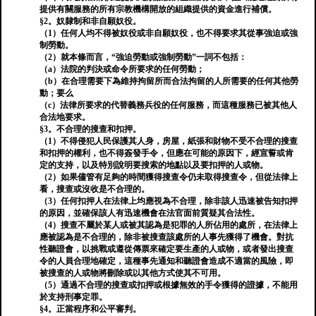
提供有關服務的所有宗教機構開放的組織提供的資金進行補償。
§2。奴隸制和非自願奴役。
（1）任何人均不得被奴役或非自願奴役，也不得要求其從事強迫或強
制勞動。
（2）就本條而言，“強迫勞動或強制勞動”一詞不包括：
（a）法院的判決或命令所要求的任何勞動；
（b）在合理需要下為維持拘留所而合法拘留的人所需要的任何其他勞
動；要么
（c）法律所要求的代替義務兵役的任何服務，而這種服務已被其他人
合法地要求。
§3。不合理的搜查和扣押。
（1）不得侵犯人民保護其人身，房屋，紙張和財物不受不合理的搜查
和扣押的權利，也不得簽發手令，但應在可能的原因下，經宣誓或肯
定的支持，以及特別說明要搜索的地點以及要扣押的人或物。
（2）如果儘管有足夠的時間獲得搜查令仍未取得搜查令，但從法律上
看，搜查或沒收是不合理的。
（3）任何扣押人在法律上均應視為不合理，除非該人迅速被告知扣押
的原因，並確保該人有迅速機會在法官面前質疑其合法性。
（4）搜查不屬於某人或被其認為是犯罪的人所佔用的處所，在法律上
應被認為是不合理的，除非被搜查該處所的人事先獲得了機會。對抗
性聽證會，以挑戰或遵從傳票來確定要生產的人或物，或者發出搜查
令的人員合理地確定，這種事先通知和聽證會造成不適當的風險，即
被搜查的人或物將刪除或以其他方式使其不可用。
（5）通過不合理的搜查或扣押或根據無效的手令獲得的證據，不能用
於支持刑事定罪。
§4。正當程序和公平審判。