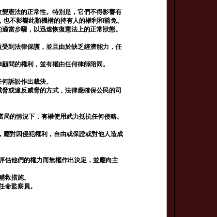
改變憲法的正常性。特別是，它們不得影響有
，也不影響此類機構的持有人的權利和豁免。
的適當步驟，以迅速恢復憲法上的正常狀態。
益受到法律保護，並且由於缺乏經濟能力，任
律顧問的權利，並有權由任何律師陪同。
任何訴訟作出裁決。
威脅或違反威脅的方式，法律應確保公民的司
當局的情況下，有權使用武力抵抗任何侵略。
，應對因侵犯權利，自由或保證或對他人造成
應評估他們的權力而無權作出決定，並應向主
補救措施。
任命監察員。