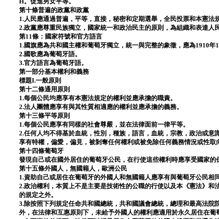
H。促進男女平等。
第十條普遍的政黨和政黨
1.人民應通過普遍，平等，直接，秘密和定期選舉，全民投票和本憲法
2.政黨應尊重民族獨立，國家統一和政治民主的原則，為組織和表達人
第11條：國家符號和官方語言
1.國旗應為共和國主權和葡萄牙獨立，統一與完整的象徵，應為1910年
2.國歌應為葡萄牙語。
3.官方語言為葡萄牙語。
第一部分基本權利和義務
標題I.一般原則
第十二條通用原則
1.每個公民均應享有本憲法規定的權利並應承擔的職責。
2.法人團體應享有與其性質相適應的權利並應承擔的義務。
第十三條平等原則
1.每個公民應享有同樣的社會尊嚴，並在法律面前一律平等。
2.任何人均不得基於血統，性別，種族，語言，血統，宗教，政治或意
享有特權，偏愛，偏見，被剝奪任何權利或被免除任何義務情況或性取
第十四條葡萄牙
發現自己或在國外居住的葡萄牙公民，在行使這些權利時應享受國家的
第十五條外國人，無國籍人，歐洲公民
1.資助自己或居住在葡萄牙的外國人和無國籍人應享有與葡萄牙公民相
2.政治權利，本質上不是主要是技術性的公職的行使以及本《憲法》和
的規定之外。
3.除按照下列規定任命共和國總統，共和國議會總統，總理和最高法院
外，在法律和互惠原則下，未給予外國人的權利應適用於永久居住在葡