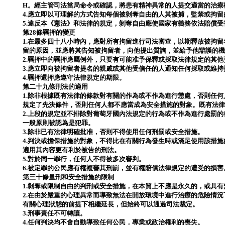
H。經主管司法當局命令或確認，將患有精神異常的人提交適當的治療
4.應立即以可理解的方式告知每個被剝奪自由的人其被捕，監禁或拘
5.違反本《憲法》和法律的規定，剝奪自由應使國家有義務依法賠償受
第28條羈押的變更
1.在最多四十八小時內，應對所有拘留進行司法審查，以期釋放被拘
留的原因，並應將其告知被拘留者，向他提出質詢，並給予他辯護的
2.羈押中的羈押應屬例外，只要有可能准予保釋或採取法律規定的其
3.應立即向被拘留者提名的親戚或其他受信任的人通知任何採取或維
4.羈押還押應遵守法律規定的期限。
第二十九條刑法的適用
1.除非根據既有法律的條款對有關的作為或不作為進行懲處，否則任
規定了先決條件，否則任何人都不應當成為安全措施的對象。既有法
2.上段的規定並不排除對葡萄牙國內法規定的行為或不作為進行處罰
一般原則被認為是犯罪。
3.除非已有法律明確批准，否則不得使用任何刑罰或安全措施。
4.判決或擔保措施的對象，不得比在有關行為發生時或滿足使用該措
適用其內容更有利於被告的刑法。
5.對於同一罪行，任何人不得被多次審判。
6.被定罪的公民應有權複審其刑罰，並有權賠償法律規定的遭受的損害
第三十條量刑和安全措施的限制
1.剝奪或限制自由的判刑或安全措施，在本質上不應是永久的，或具
2.在由於嚴重的心理異常而導致無法在開放環境中進行治療的危險情
有關心理狀態的前提下相繼延長，但始終可以通過司法裁定。
3.刑事責任不可轉讓。
4.任何判決均不會自動導致任何公民，專業或政治權利的喪失。