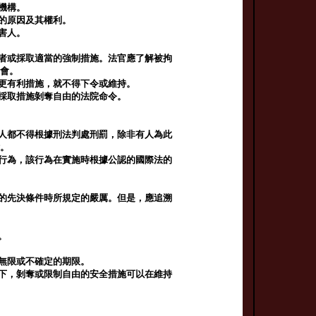
機構。
留的原因及其權利。
害人。
留者或採取適當的強制措施。法官應了解被拘
機會。
他更有利措施，就不得下令或維持。
持採取措施剝奪自由的法院命令。
何人都不得根據刑法判處刑罰，除非有人為此
律。
的行為，該行為在實施時根據公認的國際法的
施的先決條件時所規定的嚴厲。但是，應追溯
。
有無限或不確定的期限。
況下，剝奪或限制自由的安全措施可以在維持