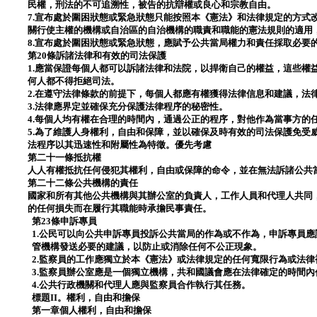
民權，刑法的不可追溯性，被告的抗辯權或良心和宗教自由。
7.宣布處於圍困狀態或緊急狀態只能按照本《憲法》和法律規定的方式
關行使主權的機構或自治區的自治機構的職責和職能的憲法規則的適用
8.宣布處於圍困狀態或緊急狀態，應賦予公共當局權力和責任採取必要
第20條訴諸法律和有效的司法保護
1.應當保證每個人都可以訴諸法律和法院，以捍衛自己的權益，這些權
何人都不得拒絕司法。
2.在遵守法律條款的前提下，每個人都應有權獲得法律信息和建議，法
3.法律應界定並確保充分保護法律程序的秘密性。
4.每個人均有權在合理的時間內，通過公正的程序，對他作為當事方的
5.為了維護人身權利，自由和保障，並以確保及時有效的司法保護免受
法程序以其迅速性和附屬性為特徵。優先考慮
第二十一條抵抗權
人人有權抵抗任何侵犯其權利，自由或保障的命令，並在無法訴諸公共
第二十二條公共機構的責任
國家和所有其他公共機構與其辦公室的負責人，工作人員和代理人共同
的任何損失而在履行其職能時承擔民事責任。
第23條申訴專員
1.公民可以向公共申訴專員投訴公共當局的作為或不作為，申訴專員
管機構發送必要的建議，以防止或消除任何不公正現象。
2.監察員的工作應獨立於本《憲法》或法律規定的任何寬限行為或法律
3.監察員辦公室應是一個獨立機構，共和國議會應在法律確定的時間內
4.公共行政機關和代理人應與監察員合作執行其任務。
標題II。權利，自由和擔保
第一章個人權利，自由和擔保