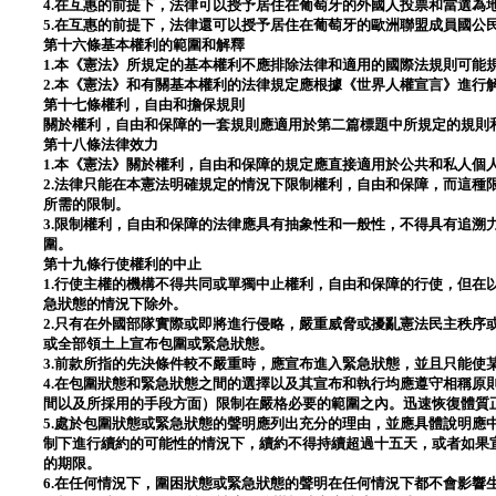
4.在互惠的前提下，法律可以授予居住在葡萄牙的外國人投票和當選為
5.在互惠的前提下，法律還可以授予居住在葡萄牙的歐洲聯盟成員國公
第十六條基本權利的範圍和解釋
1.本《憲法》所規定的基本權利不應排除法律和適用的國際法規則可能
2.本《憲法》和有關基本權利的法律規定應根據《世界人權宣言》進行
第十七條權利，自由和擔保規則
關於權利，自由和保障的一套規則應適用於第二篇標題中所規定的規則
第十八條法律效力
1.本《憲法》關於權利，自由和保障的規定應直接適用於公共和私人個
2.法律只能在本憲法明確規定的情況下限制權利，自由和保障，而這種
所需的限制。
3.限制權利，自由和保障的法律應具有抽象性和一般性，不得具有追溯
圍。
第十九條行使權利的中止
1.行使主權的機構不得共同或單獨中止權利，自由和保障的行使，但在
急狀態的情況下除外。
2.只有在外國部隊實際或即將進行侵略，嚴重威脅或擾亂憲法民主秩序
或全部領土上宣布包圍或緊急狀態。
3.前款所指的先決條件較不嚴重時，應宣布進入緊急狀態，並且只能使
4.在包圍狀態和緊急狀態之間的選擇以及其宣布和執行均應遵守相稱原
間以及所採用的手段方面）限制在嚴格必要的範圍之內。迅速恢復體質
5.處於包圍狀態或緊急狀態的聲明應列出充分的理由，並應具體說明應
制下進行續約的可能性的情況下，續約不得持續超過十五天，或者如果
的期限。
6.在任何情況下，圍困狀態或緊急狀態的聲明在任何情況下都不會影響