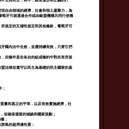
係中支持民主，和平，經濟進步和正義的行
實現自由領域的經濟，社會和領土凝聚力，為
葡萄牙可就通過合作或由歐盟機構共同行使構
》所規定的互補性規定和其他條款，葡萄牙可
萄牙國內法中生效，並應持續有效，只要它們
效，但條件是在各自的組成條約中對此有所規
歐盟法律並遵守以民主為基礎的民主國家的基
件；
活質量和真正的平等，以及有效實施經濟，社
源，並確保適當的城鎮和國家規劃；
傳播；
拉群島的超周邊性質；