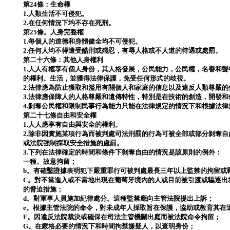
第24條：生命權
1.人類生活不可侵犯。
2.在任何情況下均不存在死刑。
第25條。人身完整權
1.每個人的道德和身體健全均不可侵犯。
2.任何人均不得遭受酷刑或殘忍，有辱人格或不人道的待遇或處罰。
第二十六條：其他人身權利
1.人人有權享有個人身份，其人格發展，公民能力，公民權，名譽和
的權利。生活，並獲得法律保護，免受任何形式的歧視。
2.法律應為防止獲取和濫用有關個人和家庭的信息以及違反人類尊嚴
3.法律應保障人的人格尊嚴和遺傳特性，特別是在技術的創造，開發
4.剝奪公民​​權和限制民事行為能力只能在法律規定的情況下和根據法
第二十七條自由和安全權
1.人人應享有自由與安全的權利。
2.除非因實施某項行為而被判處司法刑罰的行為可被全部或部分剝奪
或法院強制採取安全措施的處罰。
3.下列在法律確定的時間和條件下剝奪自由的情況是該原則的例外：
一種。故意拘留；
b。有確鑿證據表明犯下嚴重罪行可被判處最長三年以上監禁的拘留或
C。對不當進入或不當地出現在葡萄牙境內的人或目前被引渡或驅逐出
的脅迫措施；
d。對軍事人員施加紀律處分。這種監禁應向主管法院提出上訴；
e。根據主管法院的命令，對未成年人採取旨在保護，協助或教育其在
F。因違反法院裁決或確保在司法主管機關出庭而被法院命令拘留；
G。在嚴格必要的情況下和時間拘禁嫌疑人，以查明身份；