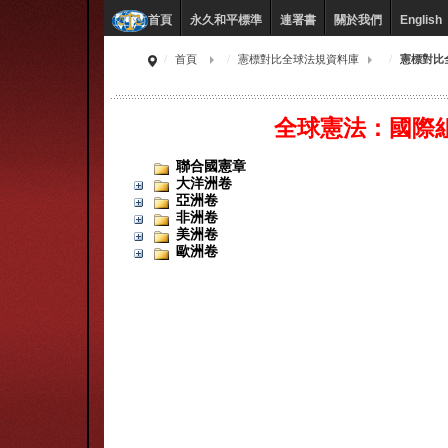
永久和平標準
連署書
關於我們
English
首頁
首頁
憲標對比全球法規資料庫
憲標對比
全球憲法：國際
聯合國憲章
大洋洲卷
亞洲卷
非洲卷
美洲卷
歐洲卷