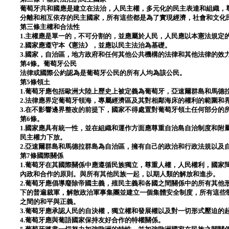
葡萄牙共和國應是建立在法治，人民主權，多元化的民主表達和組織，
分離和相互依存的民主國家，所有這些都是為了實現經濟，社會和文化
第三條主權和合法性
1.主權應是單一的，不可分割的，並應屬於人民，人民應以本憲法規定
2.國家應遵守本《憲法》，並應以民主法治為基礎。
3.國家，自治區，地方政府和任何其他公共機構的法律和其他法律的效
第4條。葡萄牙公民
法律或國際公約認為是葡萄牙公民的所有人均為該公民。
第5條領土
1.葡萄牙應包括歐洲大陸上歷史上被定義為葡萄牙，亞速爾群島和馬德
2.法律應界定葡萄牙領海，專屬經濟區及其對相鄰海床的權利的範圍和
3.在不影響邊界整改的前提下，國家不得處置對葡萄牙領土任何部分的
第6條。
1.國家應具有統一性，並在組織和運作方面應尊重自治島自治制度和附
民主權力下放。
2.亞速爾群島和馬德拉群島為自治區，擁有自己的政治和行政法規以及
第7條國際關係
1.葡萄牙在其國際關係中應遵循民族獨立，尊重人權，人民權利，國家
內政和合作的原則。與所有其他民族一起，以期人類的解放和進步。
2.葡萄牙應倡導廢除帝國主義，殖民主義和各國之間關係中的所有其他
下的普遍裁軍，解散政治軍事集團並建立一個集體安全制度，所有這些
之間的和平與正義。
3.葡萄牙應承認人民的自決權，獨立權和發展權以及對一切形式壓迫的
4.葡萄牙應與葡語國家保持友好合作的特權關係。