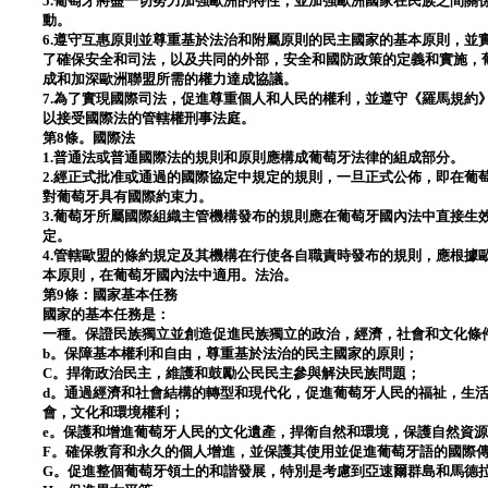
5.葡萄牙將盡一切努力加強歐洲的特性，並加強歐洲國家在民族之間關
動。
6.遵守互惠原則並尊重基於法治和附屬原則的民主國家的基本原則，並
了確保安全和司法，以及共同的外部，安全和國防政策的定義和實施，
成和加深歐洲聯盟所需的權力達成協議。
7.為了實現國際司法，促進尊重個人和人民的權利，並遵守《羅馬規約
以接受國際法的管轄權刑事法庭。
第8條。國際法
1.普通法或普通國際法的規則和原則應構成葡萄牙法律的組成部分。
2.經正式批准或通過的國際協定中規定的規則，一旦正式公佈，即在葡
對葡萄牙具有國際約束力。
3.葡萄牙所屬國際組織主管機構發布的規則應在葡萄牙國內法中直接生
定。
4.管轄歐盟的條約規定及其機構在行使各自職責時發布的規則，應根據
本原則，在葡萄牙國內法中適用。法治。
第9條：國家基本任務
國家的基本任務是：
一種。保證民族獨立並創造促進民族獨立的政治，經濟，社會和文化條
b。保障基本權利和自由，尊重基於法治的民主國家的原則；
C。捍衛政治民主，維護和鼓勵公民民主參與解決民族問題；
d。通過經濟和社會結構的轉型和現代化，促進葡萄牙人民的福祉，生
會，文化和環境權利；
e。保護和增進葡萄牙人民的文化遺產，捍衛自然和環境，保護自然資
F。確保教育和永久的個人增進，並保護其使用並促進葡萄牙語的國際
G。促進整個葡萄牙領土的和諧發展，特別是考慮到亞速爾群島和馬德