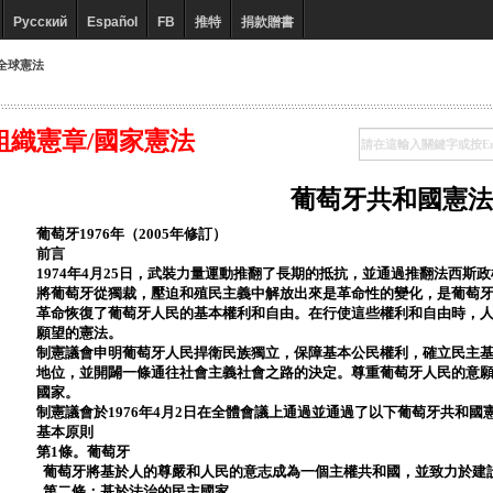
Русский
Español
FB
推特
捐款贈書
全球憲法
組織憲章/國家憲法
葡萄牙共和國憲法
葡萄牙1976年（2005年修訂）
前言
1974年4月25日，武裝力量運動推翻了長期的抵抗，並通過推翻法西斯
將葡萄牙從獨裁，壓迫和殖民主義中解放出來是革命性的變化，是葡萄
革命恢復了葡萄牙人民的基本權利和自由。在行使這些權利和自由時，
願望的憲法。
制憲議會申明葡萄牙人民捍衛民族獨立，保障基本公民權利，確立民主
地位，並開闢一條通往社會主義社會之路的決定。尊重葡萄牙人民的意
國家。
制憲議會於1976年4月2日在全體會議上通過並通過了以下葡萄牙共和國
基本原則
第1條。葡萄牙
葡萄牙將基於人的尊嚴和人民的意志成為一個主權共和國，並致力於建
第二條：基於法治的民主國家