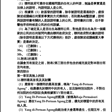
（1）聯邦政府可應存在國籍問題的任何人的申請，無論是事實還是
法律上的證明，均證明該人是公民。
（2）根據第（1）款簽發的證明書，除非被證明是通過欺詐，虛假
陳述或隱瞞任何重要事實的方式獲得的，否則應為確鑿證據，證明
與該證明書有關的人是該證明書上的公民。證明書的日期，但不影
響他早些時候是公民的任何證據。
（3）為了確定某人是否出生為聯邦公民，對他是否出生為另一個國
家的公民的任何疑問均應由聯邦政府決定，聯邦政府對此書的證明
（除非證明是通過以下方式獲得的）欺詐，虛假陳述或隱瞞重大事
實）是最終決定。
（4）（已刪除）。
30a。（已刪除）。
30b。（已刪除）。
31.附表2的適用
在議會另有規定之前，附表2第三部分所包含的補充規定對本部分而
言均有效。
第四部分
第一章至高無上的頭
32.聯邦最高首長及其財團
（1）應當有一個聯邦的最高首腦，稱為“ Yang di-Pertuan
Agong”，他應優先於聯邦中的所有人，並且除特別法院外，不對任
何法院的任何訴訟負責根據第XV部分建立。
（2）Yang Di-Pertuan Agong的配偶（被稱為Raja Permaisuri
Agong）應在Yang Di-Pertuan Agong之後，優先於聯盟中的所有其
他人員。
（3）Yang di-Pertuan Agong由統治者大會選舉產生，任期五年，但