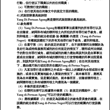
行動，但行使以下職責以外的任何職責：
（a）可酌情行使的職能；
（b）在行使其他任何條文中的規定方面的職能。
41.武裝部隊最高統帥部
Yang Di-Pertuan Agong將是聯邦武裝部隊的最高統帥。
42.赦免權等
（1）Yang Di-Pertuan Agong有權就軍事法庭審判的所有罪行以及
在吉隆坡，納閩和布城的聯邦領土內所犯的所有罪行給予赦免，緩
刑和喘息；一國的統治者或揚·迪·佩爾圖·內傑里（Yang di-Pertua
Negeri）有權就該國犯下的所有其他罪行給予赦免，緩刑和喘息。
（2）在遵守第（10）款的規定的前提下，在不損害聯邦法律關於為
良好行為或特殊服務而減刑的任何規定的情況下，聯邦或州法律賦
予的對任何罪行減免，緩刑或減刑的權力應如果該判決是由軍事法
庭或在吉隆坡，納閩和布城的聯邦領土行使管轄權的民事法院通過
的，則該判決可由Yang di-Pertuan Agong執行；在任何其他情況
下，應由標尺執行或犯罪所在國的Yang di Pertua Negeri。
（3）凡某項罪行是在聯邦之外或在一個以上的國家內全部或部分實
施的，或者在其實施地點令人懷疑的情況下，就本條而言，應將其
視為在本國實施。這是嘗試過的。就本條而言，吉隆坡聯邦領土，
納閩聯邦領土和布城聯邦領土均應視為一個國家。
（4）本條所提述的權力─
（a）在聯邦法律可以根據第40條第（3）款規定的職能中，在“
Yang di-Pertuan Agong”可以行使的範圍內；
（b）應根據國家（5）的規定為該國成立的赦免委員會的建議，在
該國的統治者或Yang di-Pertua Negeri可以行使的範圍內行使該義
務。