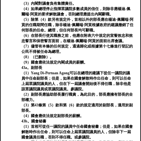
（3）內閣對議會負有集體責任。
（4）如果總理停止指揮眾議院多數成員的信任，則除非應楊迪-佩
爾端·阿貢的要求解散議會，否則總理應提出內閣辭職。
（5）除第（4）款另有規定外，首相以外的部長應在楊迪·佩爾端·阿
貢的任職期間任職，除非楊迪·佩爾端·阿貢根據政府的建議撤銷了任
何部長的任命。總理，但任何部長均可辭職。
（6）在部長行使其職務之前，他應在附表六中規定的宣誓效忠和效
忠誓言和保密誓言面前，在楊迪-佩爾端·阿貢的面前出席會議。
（7）儘管有本條的任何規定，通過歸化或根據第十七條進行登記的
公民不得被任命為總理。
（8）（已刪除）。
（9）國會應依法規定內閣成員的薪酬。
43a。副部長
（1）Yang Di-Pertuan Agong可以在總理的建議下從任一議院的議
員中任命副部長；但是，如果在國會解散時作出任命，則可以任命
上屆眾議院議員的人，但在下一屆議會開始後不得任職，除非他是
該眾議院議員或眾議院議員。參議院。
（2）副部長應協助部長履行職責，為此目的，部長應擁有部長的全
部權力。
（3）第43條第（5）款和第（6）款的規定適用於副部長，適用於副
部長。
（4）國會應依法規定副部長的薪酬。
43b。國會秘書
（1）首相可從任一議院的議員中任命國會秘書；但是，如果在國會
解散時作出任命，則可以任命上屆眾議院議員的人，但除非下一屆
國會議員任職，否則不得任職。或參議院。