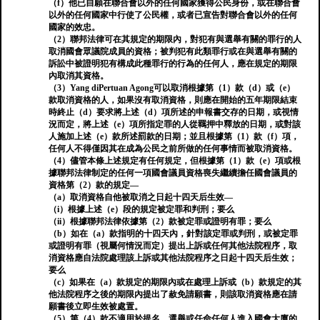
（f）他已自願在聯合會以外的任何國家獲得公民身份，或在聯合會
以外的任何國家中行使了公民權，或者已宣告對聯合會以外的任何
國家的效忠。
（2）聯邦法律可在其規定的期限內，對犯有與選舉有關的罪行的人
取消國會眾議院成員的資格；被判犯有此類罪行或在與選舉有關的
訴訟中被證明犯有構成此種罪行的行為的任何人，應在規定的期限
內取消其資格。
（3）Yang diPertuan Agong可以取消根據第（1）款（d）或（e）
款取消資格的人，如果沒有取消資格，則應在開始的五年期限結束
時終止（d）要求將上述（d）項所述的申報書交存的日期，或視情
況而定，將上述（e）項所指定罪的人從羈押中釋放的日期，或對該
人施加上述（e）款所述罰款的日期；並且根據第（1）款（f）項，
任何人不得僅因其在成為公民之前所做的任何事情而被取消資格。
（4）儘管本條上述規定有任何規定，但根據第（1）款（e）項或根
據聯邦法律制定的任何一項國會議員資格喪失繼續擔任國會議員的
資格第（2）款的規定—
（a）取消資格自他被取消之日起十四天后生效—
（i）根據上述（e）段的規定被定罪和判刑；要么
（ii）根據聯邦法律依據第（2）款被定罪或證明有罪；要么
（b）如在（a）款指明的十四天內，針對該定罪或判刑，或被定罪
或證明有罪（視屬何情況而定）提出上訴或任何其他法院程序，取
消資格應自法院處理該上訴或其他法院程序之日起十四天后生效；
要么
（c）如果在（a）款規定的期限內或在處理上訴或（b）款規定的其
他法院程序之後的期限內提出了赦免請願書，則該取消資格應在請
願書後立即生效被處置。
（5）第（4）款不適用於提名，選舉或任命任何人進入國會大廈的