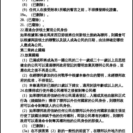
（8）（已刪除）。
（9）任何人在接受附表1所載的誓言之前，不得獲發歸化證書。
19a。（已刪除）。
20.（已廢除）。
21.（已廢除）。
22.通過合併領土實現公民身份
如果根據第2條在馬來西亞節後將任何新領土接納為聯邦，則國會可
以根據與該領土的聯繫以及該人成為公民的日期，由法律確定哪些
人應成為公民。
第二章終止國籍
23.放棄國籍
（1）已滿或即將成為另一國公民的二十一歲或二十一歲以上且思想
健全的公民可以通過聯邦政府登記的聲明放棄其聯邦公民身份，並
應在此之後不再是公民。
（2）在經聯邦參加的任何戰爭中根據本條作出的聲明，未經聯邦政
府的批准，不得登記。
（3）本條適用於已婚的21歲以下婦女，適用於該年齡或以上的人。
24.在獲得或行使外國公民權等之後被剝奪公民權
（1）如果聯邦政府信納任何公民通過登記，入籍或其他自願和正式
行為（婚姻除外）獲得了聯邦以外任何國家的公民身份，則聯邦政
府可以命令剝奪該人的公民身份。
（2）如果聯邦政府信納任何公民在聯邦以外的任何國家自願主張並
行使了該國法律賦予他的任何權利，即該公民專有的權利，則聯邦
政府可以通過命令剝奪其權利他的公民身份的那個人。
（3）（已刪除）。
（3a）在不損害第（2）款的一般性的前提下，在聯邦以外地方的任