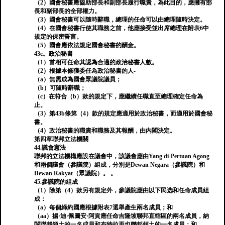
（2）國會秘書應協助部長和副部長履行職責，為此目的，應擁有部
長和副部長的全部權力。
（3）國會秘書可以隨時辭職，總理的任命可以由總理隨時決定。
（4）在國會秘書行使其職務之前，他應接受並出席總理在附表6中
規定的保密誓言。
（5）國會應依法規定國會秘書的酬金。
43c。政治秘書
（1）首相可任命其認為合適的政治秘書人數。
（2）根據本條獲委任為政治秘書的人-
（a）無需成為國會眾議院議員；
（b）可隨時辭職；
（c）在符合（b）款的規定下，應繼續任職直至總理確定任命為
止。
（3）第43b條第（4）款的規定應適用於政治秘書，而適用於國會秘
書。
（4）政治秘書的職責和職務及其報酬，由內閣決定。
第四章聯邦立法機關
44.議會憲法
聯邦的立法機構應設在議會中，該議會應由Yang di-Pertuan Agong
和兩個議會（參議院）組成，分別是Dewan Negara（參議院）和
Dewan Rakyat（眾議院）。 。
45.參議院的組成
（1）除第（4）款另有規定外，參議院應由以下民选和任命成員組
成：
（a）每個締約國應根據附表7選舉產生兩名成員；和
（aa）揚·迪·佩圖安·阿貢應任命吉隆坡聯邦直轄區的兩名成員，納
閩聯邦領土的一名成員和布特拉再也聯邦領土的一名成員；和