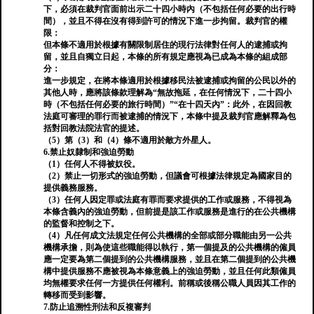
下，必須在裁判官面前出示二十四小時內（不包括任何必要的出行時
間），並且不得在沒有得到許可的情況下進一步拘留。裁判官的權
限：
但本條不適用於根據有關限制居住的現行法律對任何人的逮捕或拘
留，並且自獨立日起，本條的所有規定應視為已成為本條的組成部
分：
進一步規定，在將本條適用於根據移民法被逮捕或拘留的公民以外的
其他人時，應將該條款理解為“無故拖延，在任何情況下，二十四小
時（不包括任何必要的旅行時間）”“在十四天內”：此外，在因回教
法庭可審理的罪行而被逮捕的情況下，本條中提及裁判官應解釋為包
括對回教法院法官的提述。
（5）第（3）和（4）條不適用於敵方外星人。
6.禁止奴隸制和強迫勞動
（1）任何人不得被奴役。
（2）禁止一切形式的強迫勞動，但議會可根據法律規定為國家目的
提供義務服務。
（3）任何人因定罪或法庭有罪而要求提供的工作或服務，不得視為
本條含義內的強迫勞動，但前提是該工作或服務是進行的在公共機構
的監督和控制之下。
（4）凡任何成文法規定任何公共機構的全部或部分職能由另一公共
機構承擔，則為使這些職能得以執行，第一個提及的公共機構的僱員
應一定要為第二個提到的公共機構服務，並且在第二個提到的公共機
構中提供服務不應被視為本條意義上的強迫勞動，並且任何此類僱員
均無權要求任何一方提供任何權利。前稱或後稱公職人員因其工作的
轉移而受到影響。
7.防止追溯性刑法和反複審判