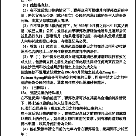
住；和
（b）她性格良好。
（2）在不違反第18條的情況下，聯邦政府可根據其向聯邦政府的申
請，將其父母至少為（或已死亡）公民的未滿21歲的任何人註冊為
公民。由其父母或監護人管理。
（3）在不違反第18條的前提下，於1962年10月初之前出生且其父親
是（或已去世）公民，並且在如果聯邦政府確信他通常是聯邦居民
並且品行良好，那麼當月（如果還活著的話）有權由其父母或監護
人向聯邦政府提出申請，有權登記為公民。
（4）就第（1）款而言，在馬來西亞國慶日之前在沙巴州和砂拉越
州所包含的領土上的居住應視為在聯邦中的居住。
（5）第（1）款中提及已婚婦女是指其婚姻已根據聯邦現行有效的
成文法，包括獨立日之前生效的任何此類法律或任何馬來西亞日之
前在沙巴州和砂拉越州所轄領土上生效的成文法：
但該條款不適用於該婦女在1965年9月開始之前或在Yang Di-
Pertuan Agong的命令可能確定的較晚的日期，即在申請之日之前申
請註冊為公民的情況。通常居住在沙巴州和砂拉越州。
（6）（已刪除）。
15a。登記兒童的特殊權力
在不違反第18條的前提下，聯邦政府可以在其認為合適的特殊情況
下，將未滿21歲的任何人註冊為公民。
16.登記公民身份（獨立紀念日之前在聯邦出生的人）
在不違反第18條的前提下，在獨立紀念日之前在聯邦出生的18歲或
18歲以上的任何人，如果滿足聯邦政府的要求，則有權向聯邦政府
提出申請，以其身份註冊為公民-
（a）他在緊接申請之日前的七年內曾在聯邦居住，總期間不少於五
年；