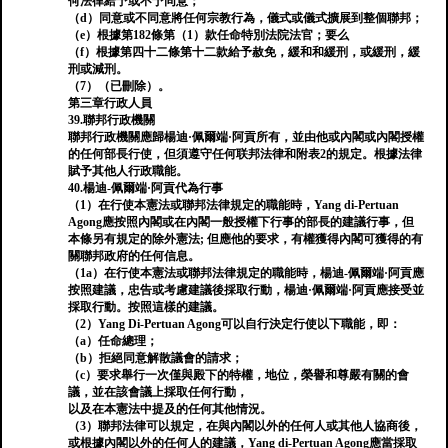
何法律給予或不予同意；
（d）同意或不同意將任何宗教行為，儀式或儀式擴展到整個聯邦；
（e）根據第182條第（1）款任命特別法院法官；要么
（f）根據第四十二條第十二款給予赦免，緩和和緩刑，或緩刑，緩
刑或減刑。
（7）（已刪除）。
第三章行政人員
39.聯邦行政機關
聯邦行政機關應歸楊迪·佩爾端·阿貢所有，並由他或內閣或內閣授權
的任何部長行使，但須遵守任何联邦法律和附表2的規定。根據法律
賦予其他人行政職能。
40.楊迪-佩爾端·阿貢代為行事
（1）在行使本憲法或聯邦法律規定的職能時，Yang di-Pertuan
Agong應按照內閣或在內閣一般授權下行事的部長的建議行事，但
本條另有規定的除外憲法; 但應他的要求，有權獲得內閣可獲得的有
關聯邦政府的任何信息。
（1a）在行使本憲法或聯邦法律規定的職能時，楊迪-佩爾端·阿貢應
按照建議，忠告或考慮建議後採取行動，楊迪·佩爾端·阿貢應接受並
採取行動。按照這樣的建議。
（2）Yang Di-Pertuan Agong可以自行決定行使以下職能，即：
（a）任命總理；
（b）拒絕同意解散議會的請求；
（c）要求舉行一次僅與殿下的特權，地位，榮譽和尊嚴有關的會
議，並在該會議上採取任何行動，
以及在本憲法中提及的任何其他情況。
（3）聯邦法律可以規定，在與內閣以外的任何人或其他人協商後，
或根據內閣以外的任何人的建議，Yang di-Pertuan Agong應當採取