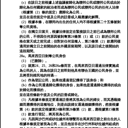
（c）在該日之前根據上述協議被歸化為聯邦公民或聯邦公民或由於
歸化為任何國家的統治者而成為聯邦公民或聯邦公民的任何人法律
（根據第（2）條的規定）應歸化為公民，
並且在這些規定中提及公民的註冊或入籍應據此解釋。
（2）根據本條，在聯邦內出生的任何人均不得根據第二十五條被剝
奪公民資格。
（3）在獨立日當天，根據法律規定在緊接該日之前已成為聯邦公民
的公民，不得因任何原因被剝奪第24條第（1）或（2）款的公民資
格在當天或之前完成；但對於任何這種人，第25條第（2）款應同樣
適用於獨立日之前開始的在外國居留期間，以及該日或之後開始的
這段期間。
28a。馬來西亞日剝奪公民身份
（1）（已刪除）。
（2）就第24、25、26和26a條而言，在馬來西亞日通過法律實施成
為公民的人，因為在該日之前即刻他具有聯合王國的公民身份，並
且將受到殖民地的待遇—
（a）作為登記公民，如果他通過登記獲得了該身份；和
（b）作為公民通過歸化獲得的身份，如果他是通過歸化獲得的或由
於歸化而獲得的，
並在這些條款中提及公民的註冊或歸化。
（3）凡根據本條規定要通過註冊將其視為公民的婦女，而其憑藉婚
姻而應獲得的這種地位，則是由該婦女通過婚姻獲得的，然後根據
第（4）款的規定根據第24條和第26條第（2）款，應根據第15條第
（1）款進行登記，將其視為公民。
（4）凡因與沙巴州或砂拉越州有聯繫而在馬來西亞節之前出生的人
根據本條規定被視為公民，並且他並非在沙巴州和砂拉越州組成的