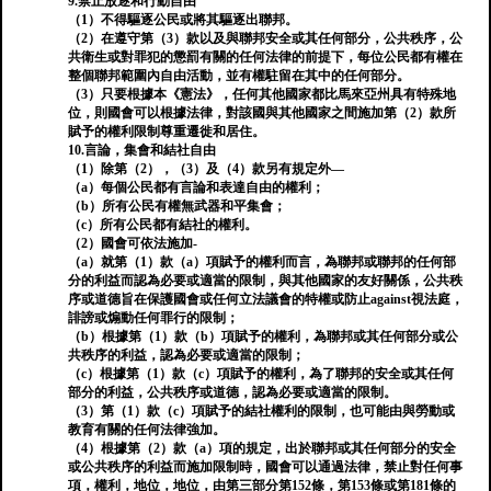
9.禁止放逐和行動自由
（1）不得驅逐公民或將其驅逐出聯邦。
（2）在遵守第（3）款以及與聯邦安全或其任何部分，公共秩序，公
共衛生或對罪犯的懲罰有關的任何法律的前提下，每位公民都有權在
整個聯邦範圍內自由活動，並有權駐留在其中的任何部分。
（3）只要根據本《憲法》，任何其他國家都比馬來亞州具有特殊地
位，則國會可以根據法律，對該國與其他國家之間施加第（2）款所
賦予的權利限制尊重遷徙和居住。
10.言論，集會和結社自由
（1）除第（2），（3）及（4）款另有規定外—
（a）每個公民都有言論和表達自由的權利；
（b）所有公民有權無武器和平集會；
（c）所有公民都有結社的權利。
（2）國會可依法施加-
（a）就第（1）款（a）項賦予的權利而言，為聯邦或聯邦的任何部
分的利益而認為必要或適當的限制，與其他國家的友好關係，公共秩
序或道德旨在保護國會或任何立法議會的特權或防止against視法庭，
誹謗或煽動任何罪行的限制；
（b）根據第（1）款（b）項賦予的權利，為聯邦或其任何部分或公
共秩序的利益，認為必要或適當的限制；
（c）根據第（1）款（c）項賦予的權利，為了聯邦的安全或其任何
部分的利益，公共秩序或道德，認為必要或適當的限制。
（3）第（1）款（c）項賦予的結社權利的限制，也可能由與勞動或
教育有關的任何法律強加。
（4）根據第（2）款（a）項的規定，出於聯邦或其任何部分的安全
或公共秩序的利益而施加限制時，國會可以通過法律，禁止對任何事
項，權利，地位，地位，由第三部分第152條，第153條或第181條的