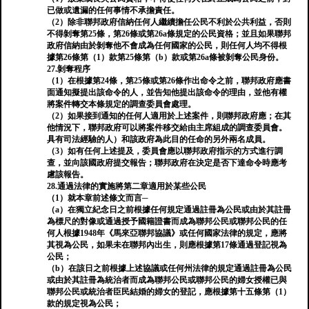
已做或遺漏的任何事情不承擔責任。
（2）除非聯邦政府信納任何人繼續擔任公民不利於公共利益，否則
不得剝奪第25條，第26條或第26a條規定的公民資格；並且如果聯邦
政府信納由於剝奪他不會成為任何國家的公民，則任何人均不得根
據第26條第（1）款第25條第（b）款或第26a條被剝奪公民身份。
27.剝奪程序
（1）在根​​據第24條，第25條或第26條作出命令之前，聯邦政府應書
面通知擬提出該命令的人，並告知他提出該命令的理由，並他有權
將案件轉交本條規定的調查委員會處理。
（2）如果接到通知的任何人適用於上述案件，則聯邦政府應；在其
他情況下，聯邦政府可以將案件移交給由主席組成的調查委員會。
具有司法經驗的人）和該政府為此目的任命的另外兩名成員。
（3）如有任何上述提及，委員會應以聯邦政府指示的方式進行調
查，並向該國政府提交報告；聯邦政府在決定是否下達命令時應考
慮該報告。
28.通過法律的實施將第二章適用於某些公民
（1）就本章前述條文而言─
（a）在獨立紀念日之前根據任何規定通過註冊為公民或由於其註冊
為標尺的對像或通過授予國籍證書而成為聯邦公民或聯邦公民的任
何人根據1948年《馬來亞聯邦協議》或任何國家法律的規定，應將
其視為公民，如果未在聯邦內出生，則應根據第17條通過登記視為
公民；
（b）在該日之前根據上述協議或任何州法律的規定通過註冊為公民
或由於其註冊為統治者而成為聯邦公民或聯邦公民的婦女授權已與
聯邦公民或統治者臣民結婚的婦女的登記，應根據第十五條第（1）
款的規定視為公民；