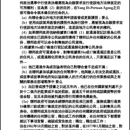
何政治選舉中行使表決權應視為自願要求並行使該地方法律規定的
可用權利；並為第（2）款的目的，在Yang Di-Pertuan Agong之日
後可藉命令就本條目的任命的人-
（a）向聯合會以外地方的當局申請簽發或更新護照；要么
（b）使用由該當局簽發的護照作為旅行證件，應被視為自願要求並
行使該地方法律所規定的權利，這是該地方公民專有的權利。
（4）如果聯邦政府信納根據第15條第（1）款通過登記註冊為公民
的任何婦女已因與非公民結婚而獲得了聯邦以外任何國家的公民身
份，聯邦政府可以命令剝奪她的公民資格。
25.根據第16a或17條進行登記或通過歸化剝奪公民身份
（1）聯邦政府可通過命令，剝奪根據第16a或17條通過註冊是公民
的任何人，或通過歸化而喪失公民身份的任何人，只要滿足以下條
件—
（a）他已通過作為或言論表明自己對聯合會不忠或不滿；
（b）在聯邦參加或參加的任何戰爭中，他與敵人非法交易或通訊，
或從事或從事與他所知以協助敵人的方式進行的任何業務或與之有
關的業務在那場戰爭中 要么
（c）自註冊或授予證書之日起五年內，他已在任何國家被判處不少
於十二個月的監禁或不低於罰款。超過五千林吉特或該國貨幣的等
值金額，並且未因他被判處的罪行而獲得免費赦免。
（1a）聯邦政府可信納未經聯邦政府批准已接受，服務或履行過第
16條第17款或第17條規定的登記的公民或歸化公民，以剝奪其公民
身份。在聯邦或其任何政治分區以外的任何國家的政府或該政府的
任何機構的任何辦公室，職位或工作的職責，在任何情況下都需要
就以下事項宣誓，確認或宣告效忠：職位，職位或工作：
但在1962年10月開始之前，對於某外國，在1977年1月開始之前，對