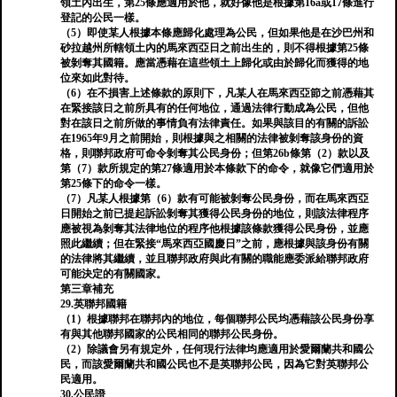
領土內出生，第25條應適用於他，就好像他是根據第16a或17條進行
登記的公民一樣。
（5）即使某人根據本條應歸化處理為公民，但如果他是在沙巴州和
砂拉越州所轄領土內的馬來西亞日之前出生的，則不得根據第25條
被剝奪其國籍。應當憑藉在這些領土上歸化或由於歸化而獲得的地
位來如此對待。
（6）在不損害上述條款的原則下，凡某人在馬來西亞節之前憑藉其
在緊接該日之前所具有的任何地位，通過法律行動成為公民，但他
對在該日之前所做的事情負有法律責任。如果與該目的有關的訴訟
在1965年9月之前開始，則根據與之相關的法律被剝奪該身份的資
格，則聯邦政府可命令剝奪其公民身份；但第26b條第（2）款以及
第（7）款所規定的第27條適用於本條款下的命令，就像它們適用於
第25條下的命令一樣。
（7）凡某人根據第（6）款有可能被剝奪公民身份，而在馬來西亞
日開始之前已提起訴訟剝奪其獲得公民身份的地位，則該法律程序
應被視為剝奪其法律地位的程序他根據該條款獲得公民身份，並應
照此繼續；但在緊接“馬來西亞國慶日”之前，應根據與該身份有關
的法律將其繼續，並且聯邦政府與此有關的職能應委派給聯邦政府
可能決定的有關國家。
第三章補充
29.英聯邦國籍
（1）根據聯邦在聯邦內的地位，每個聯邦公民均憑藉該公民身份享
有與其他聯邦國家的公民相同的聯邦公民身份。
（2）除議會另有規定外，任何現行法律均應適用於愛爾蘭共和國公
民，而該愛爾蘭共和國公民也不是英聯邦公民，因為它對英聯邦公
民適用。
30.公民證