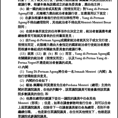
的妻子，兒子或女兒行使，該權力應由揚迪·佩爾圖·阿貢按照政府的
建議行事。根據本條為該國成立的赦免委員會，應由他主持；
（b）就一國的統治者或其配偶（視情況而定）對Yang di-Pertuan
Agong行使，此種權力應由統治者會議行使，並應適用以下規定：
（i）在參加根據本條進行的任何法律程序時，Yang di-Pertuan
Agong不得由總理陪同，其他統治者不得由其Menteri-Menteri Besar
陪同；
（ii）在就本條所規定的任何事項作出決定之前，統治者會議應考慮
總檢察長可能就其發表的任何書面意見；
（c）由Yang di-Pertuan Agong或國家統治者就其兒子或女兒行使，
視情況而定，此類權力應由大會指定的國家統治者行使統治者應按
照根據本條組成的有關赦免委員會的建議行事。
（13）就第（12）款（b）和（c）而言，Yang di-Pertuan Agong或
有關國家的統治者（視情況而定），以及Yang di-Pertua-Yang di -
Pertua Negeri不應是統治者會議的成員。
43.內閣
（1）Yang Di-Pertuan Agong將任命一名Jemaah Menteri（內閣）為
他行使職能提供意見。
（2）內閣的任命如下：
（a）楊迪-佩爾端·阿貢應首先任命Perdana Menteri（總理）主持內
閣的眾議院議員，在他的判斷中，該眾議院議員可能會贏得該眾議
院多數議員的信任; 和
（b）他應在總理的建議下從任一議院的議員中任命其他
Menteri（部長）；但是，如果在議會解散時進行任命，則可以任命
上屆眾議院議員，但除非下一任議會議員被任命為總理，否則不得
繼續任職。 ，他是新任眾議院議員，在任何其他情況下，他都是該
眾議院或參議院議員。