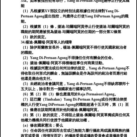
33a。如果被指控犯有罪行，Yang di-Pertuan Agong應停止行使其職
能
（1）凡根據第XV部設立的特別法庭根據任何法律對Yang Di-
Pertuan Agong提出指控，均應停止行使Yang DiPertuan Agong的職
能。
（2）根據第（1）條，揚迪-珀爾端阿貢停止行使揚迪-珀爾端阿貢的
職能的期間應被視為揚迪-珀爾端阿貢的任期的一部分第32條第
（3）款的規定。
34.楊迪-佩爾端·阿貢等人的殘障
（1）除伊斯蘭教首長外，楊迪-佩爾端阿貢不得行使其國家統治者
的職能。
（2）Yang Di-Pertuan Agong不得擔任任何有酬金的任命。
（3）揚迪·佩爾端·阿貢不得積極從事任何商業活動。
（4）根據該州憲法或任何州法律的規定，Yang di-Pertuan Agong不
得收取任何形式的酬金，無論該酬金是作為該州的統治者而應付給
他還是應由他支付。
（5）未經統治者會議同意，Yang di-Pertuan Agong不得缺席聯邦十
五天以上，除非對另一個國家進行國事訪問。
（6）第（2）和（3）條也應適用於Raja Permaisuri Agong。
（7）廷巴蘭（Timbalan）Yang Di-Pertuan Agong或任何獲法律授
權的人行使Yang DiPertuan Agong的職能超過十五天時，第（1）至
（5）條應在該期間適用於他到楊迪-佩爾端阿貢。
（8）第（1）款的規定，不得阻止揚迪-佩爾端·阿貢單獨或與任何其
他權力機構共同行使授予他國家的統治權，
（a）修改國家憲法；要么
（b）任命因任何原因而去世或已無能力履行攝政局或議員職務的攝
政官或委員（視情況而定）的攝政委員或攝政委員會成員攝政委員