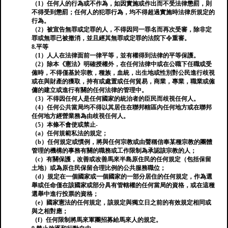
（1）任何人的行為或不作為，如因實施或作出而不受法律懲罰，則
不得受到懲罰；任何人的犯罪行為，均不得超過實施時法律所規定的
行為。
（2）被宣告無罪或定罪的人，不得因同一罪名而再次受審，除非定
罪或無罪已被撤消，並且經其無罪或定罪的法院下令重審。
8.平等
（1）人人在法律面前一律平等，並有權得到法律的平等保護。
（2）除本《憲法》明確授權外，在任何法律中或在公職下任職或受
僱時，不得僅基於宗教，種族，血統，出生地或性別對公民進行歧視
或在與財產的獲取，持有或處置或任何貿易，商業，專業，職業或僱
傭的建立或進行有關的任何法律的管理中。
（3）不得因任何人是任何國家的統治者的臣民而歧視任何人。
（4）任何公共當局均不得以其居住在聯邦轄區內任何地方或在聯邦
任何地方經營業務為由歧視任何人。
（5）本條不會使或禁止-
（a）任何規範私法的規定；
（b）任何規定或慣例，將與任何宗教或由聲稱信奉某種宗教的團體
管理的機構的事務有關的職務或工作限制為承認該宗教的人；
（c）有關保護，改善或改善馬來半島原住民的任何規定（包括保留
土地）或為原住民保留合理比例的公共服務職位；
（d）規定在一個國家或一個國家的一部分居住的任何規定，作為選
舉或任命僅在該國家或部分具有管轄權的任何當局的資格，或在這種
選舉中進行投票的資格；
（e）國家憲法的任何規定，該規定與獨立日之前的有效規定相同或
與之相對應；
（f）任何限制將馬來軍團招募給馬來人的規定。