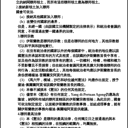
立的納閩聯邦領土，而所有這些聯邦領土應為聯邦領土。
2.接納新領土加入聯邦
國會可依法-
（a）接納其他國家加入聯邦；
（b）改變任何國家的邊界，
但是，未經一國（由該國立法機關製定的法律表示）和統治者會議的
同意，不得通過改變一國邊界的法律。
3.聯邦宗教
（1）伊斯蘭教是聯邦的宗教；但是在聯邦的任何地方，其他宗教都
可以和平與和諧地實行。
（2）在沒有統治者的國家以外的每個國家中，統治者的地位應以該
國憲法所承認和宣布的方式及程度，在該國的伊斯蘭教首長中享有，
並且他作為該宗教的首領享有的憲法，一切權利，特權，特權和權力
不受影響且不受損害；但在統治者會議同意將其擴大到整個聯邦的任
何行為，紀念活動或儀式上，其他每個統治者均應以伊斯蘭教首長的
身份授權楊迪-普爾圖安阿貢代表他。
（3）《馬六甲，檳城，沙巴和砂拉越州憲法》均應作出規定，授予
揚迪·佩爾圖阿貢省該國伊斯蘭教首長的職位。
（4）本條不減損本《憲法》的任何其他規定。
（5）儘管本《憲法》有任何規定，Yang di-Pertuan Agong仍應為吉
隆坡，納閩和布城的聯邦直轄區的伊斯蘭宗教領袖；為此目的，國會
可依法制定規定，以規範伊斯蘭教的宗教事務，並組成理事會，就有
關伊斯蘭教的事務向楊迪-佩爾端阿貢提供建議。
4.聯邦最高法律
（1）本《憲法》是聯邦的最高法律，任何獨立日之後通過的與本
《憲法》相抵觸的法律，在抵觸的範圍內，均屬無效。