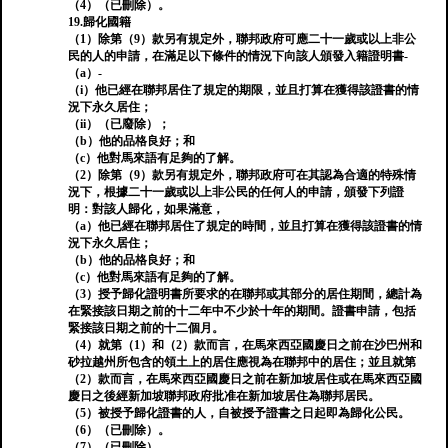
（4）（已刪除）。
19.歸化國籍
（1）除第（9）款另有規定外，聯邦政府可應二十一歲或以上非公
民的人的申請，在滿足以下條件的情況下向該人頒發入籍證明書-
（a）-
（i）他已經在聯邦居住了規定的期限，並且打算在獲得該證書的情
況下永久居住；
（ii）（已廢除）；
（b）他的品格良好；和
（c）他對馬來語有足夠的了解。
（2）除第（9）款另有規定外，聯邦政府可在其認為合適的特殊情
況下，根據二十一歲或以上非公民的任何人的申請，頒發下列證
明：對該人歸化，如果滿意，
（a）他已經在聯邦居住了規定的時間，並且打算在獲得該證書的情
況下永久居住；
（b）他的品格良好；和
（c）他對馬來語有足夠的了解。
（3）授予歸化證明書所要求的在聯邦或其部分的居住期間，總計為
在緊接該日期之前的十二年中不少於十年的期間。證書申請，包括
緊接該日期之前的十二個月。
（4）就第（1）和（2）款而言，在馬來西亞國慶日之前在沙巴州和
砂拉越州所包含的領土上的居住應視為在聯邦中的居住；並且就第
（2）款而言，在馬來西亞國慶日之前在新加坡居住或在馬來西亞國
慶日之後經新加坡聯邦政府批准在新加坡居住為聯邦居民。
（5）被授予歸化證書的人，自被授予證書之日起即為歸化公民。
（6）（已刪除）。
（7）（已刪除）。