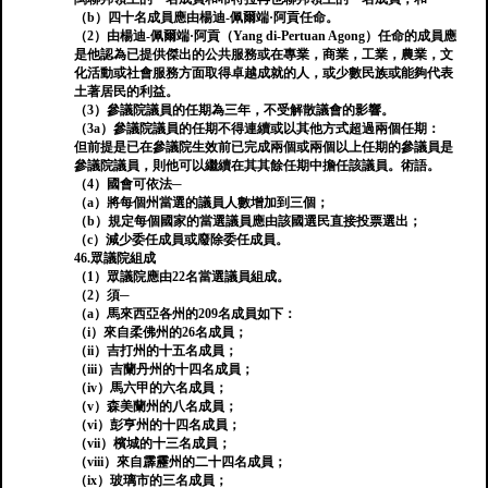
（b）四十名成員應由楊迪-佩爾端·阿貢任命。
（2）由楊迪-佩爾端·阿貢（Yang di-Pertuan Agong）任命的成員應
是他認為已提供傑​​出的公共服務或在專業，商業，工業，農業，文
化活動或社會服務方面取得卓越成就的人，或少數民族或能夠代表
土著居民的利益。
（3）參議院議員的任期為三年，不受解散議會的影響。
（3a）參議院議員的任期不得連續或以其他方式超過兩個任期：
但前提是已在參議院生效前已完成兩個或兩個以上任期的參議員是
參議院議員，則他可以繼續在其其餘任期中擔任該議員。術語。
（4）國會可依法─
（a）將每個州當選的議員人數增加到三個；
（b）規定每個國家的當選議員應由該國選民直接投票選出；
（c）減少委任成員或廢除委任成員。
46.眾議院組成
（1）眾議院應由22名當選議員組成。
（2）須─
（a）馬來西亞各州的209名成員如下：
（i）來自柔佛州的26名成員；
（ii）吉打州的十五名成員；
（iii）吉蘭丹州的十四名成員；
（iv）馬六甲的六名成員；
（v）森美蘭州的八名成員；
（vi）彭亨州的十四名成員；
（vii）檳城的十三名成員；
（viii）來自霹靂州的二十四名成員；
（ix）玻璃市的三名成員；