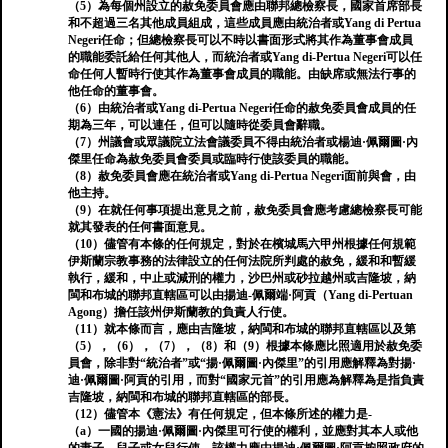
（5）為每個州設立的赦免委員會應由聯邦總檢察長，國家首席部長
和不超過三名其他成員組成，這些成員應由統治者或Yang di Pertua
Negeri任命；但總檢察長可以不時以書面形式將其作為董事會成員
的職能委託給任何其他人，而統治者或Yang di-Pertua Negeri可以任
命任何人暫時行使其作為董事會成員的職能。由缺席或無法行事的
他任命的董事會。
（6）由統治者或Yang di-Pertua Negeri任命的赦免委員會成員的任
期為三年，可以連任，但可以隨時從委員會辭職。
（7）州議會或眾議院立法會議委員不得由統治者或楊迪·佩爾圖·內
傑里任命為赦免委員會委員或臨時行使該委員的職能。
（8）赦免委員會應在統治者或Yang di-Pertua Negeri面前與會，由
他主持。
（9）在就任何事項提出意見之前，赦免委員會應考慮總檢察長可能
就其發表的任何書面意見。
（10）儘管有本條的任何規定，對於在檳城馬六甲州根據任何規範
伊斯蘭宗教事務的法律設立的任何法院所判處的赦免，緩和和暫緩
執行，緩和，中止或減刑的權力，沙巴州或砂拉越州或吉隆坡，納
閩和布城的聯邦直轄區可以由揚迪-佩爾端·阿貢（Yang di-Pertuan
Agong）擔任該州伊斯蘭教的負責人行使。
（11）就本條而言，應由吉隆坡，納閩和布城的聯邦直轄區以及第
（5），（6），（7），（8）和（9）根據本條應比照適用於赦免委
員會，除非對“統治者”或“揚·佩爾圖·內傑里”的引用應解釋為對揚·
迪·佩爾圖·阿貢的引用，而對“國家元首”的引用應為解釋為是指負責
吉隆坡，納閩和布城的聯邦直轄區的部長。
（12）儘管本《憲法》有任何規定，但本條所述的權力是-
（a）一國的揚迪·佩爾圖·內傑里可行使的權利，並應對其本人或他