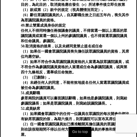
目的，為此目的，取消資格應在發生（e）所述事件後立即生效第
（1）款或第（2）款中的規定（視具體情況而定）。
（6）辭任眾議院議員的人，自其辭職生效之日起五年內，喪失其作
為眾議院議員的資格。
49.禁止雙重成員身份的規定
任何人不得同時擔任兩個議會的議員，不得當選一個以上選區的眾
議院議員或當選一個以上州的參議院議員，也不得當選眾議院議員
和任命議員。參議院。
50.取消資格的後果，以及未經同意禁止提名或任命
（1）如果任一國會眾議院議員喪失擔任該眾議院議員的資格，其席
位均應空缺。
（2）如果不符合作為眾議院議員資格的人當選為該眾議院議員，或
不符合作為參議院議員資格的人當選或任命為參議院議員，或與第
四十九條相反，選舉或任命無效。
（3）（已刪除）。
（4）未經任何人的同意，不能有效地提名任何人當選眾議院議員或
被任命為參議院議員。
51.成員辭職
參眾兩院的議員可以書面講話辭職，如果他是參議院議員，則寫給
參議院議長；如果是眾議院議員，則寫給該議院議長。 。
52.成員缺席
（1）如果國會眾議院中的任何一位議員在眾議院的每次開會中都沒
有缺席眾議院的假，為期六個月，則眾議院可以宣布其席位空缺。
（2）任一國會眾議院議員如已獲准離開其擔任議員的眾議院席位，
則在該假期期間不得以任何方式參與該國會議員的事務和業務。
Go to top
屋。