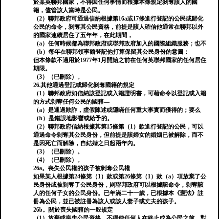
於某英聯邦國家，不得因任何事情而根據本條規定剝奪該人的國
籍，儘管該人當時是公民。
（2）聯邦政府可通過信納根據第16a或17條進行登記的公民或歸化
公民的命令，剝奪其公民資格，前提是該人確信他通常在聯邦以外
的國家連續居住了五年年，在此期間，
（a）任何時候都為聯邦政府或聯邦政府加入的國際組織服務；也不
（b）每年在聯邦領事館登記他打算保留其公民身份的意圖：
但本條款不適用於1977年1月開始之前在任何英聯邦國家的任何居住
期限。
（3）（已刪除）。
26.其他通過登記或歸化剝奪國籍的規定
（1）聯邦政府如信納該登記或入籍證明書，可藉命令以登記或入籍
的方式剝奪任何公民的國籍—
（a）是通過欺詐，虛假陳述或隱瞞任何重大事實而獲得的；要么
（b）是錯誤地影響或給予的。
（2）聯邦政府信納根據其第15條第（1）款進行登記的公民，可以
通過命令剝奪其公民身份，但前提是該婦女的婚姻已被解除，而不
是因死亡而解除，自結婚之日起兩年內。
（3）（已刪除）。
（4）（已刪除）。
26a。喪失公民權的孩子被剝奪公民權
如果某人根據第24條第（1）款或第26條第（1）款（a）項放棄了公
民身份或被剝奪了公民身份，則聯邦政府可以根據該命令，剝奪該
人的任何子女的公民身份。已年滿二十一歲，已根據本《憲法》註
冊為公民，並已被註冊為該人或該人妻子或丈夫的孩子。
26b。關於喪失國籍的一般規定
（1）放棄或喪失公民資格，不得使任何人在終止成為公民之前，對