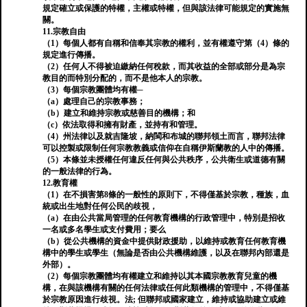
規定確立或保護的特權，主權或特權，但與該法律可能規定的實施無
關。
11.宗教自由
（1）每個人都有自稱和信奉其宗教的權利，並有權遵守第（4）條的
規定進行傳播。
（2）任何人不得被迫繳納任何稅款，而其收益的全部或部分是為宗
教目的而特別分配的，而不是他本人的宗教。
（3）每個宗教團體均有權─
（a）處理自己的宗教事務；
（b）建立和維持宗教或慈善目的機構；和
（c）依法取得和擁有財產，並持有和管理。
（4）州法律以及就吉隆坡，納閩和布城的聯邦領土而言，聯邦法律
可以控製或限制任何宗教教義或信仰在自稱伊斯蘭教的人中的傳播。
（5）本條並未授權任何違反任何與公共秩序，公共衛生或道德有關
的一般法律的行為。
12.教育權
（1）在不損害第8條的一般性的原則下，不得僅基於宗教，種族，血
統或出生地對任何公民的歧視，
（a）在由公共當局管理的任何教育機構的行政管理中，特別是招收
一名或多名學生或支付費用；要么
（b）從公共機構的資金中提供財政援助，以維持或教育任何教育機
構中的學生或學生（無論是否由公共機構維護，以及在聯邦內部還是
外部）。
（2）每個宗教團體均有權建立和維持以其本國宗教教育兒童的機
構，在與該機構有關的任何法律或任何此類機構的管理中，不得僅基
於宗教原因進行歧視。法; 但聯邦或國家建立，維持或協助建立或維