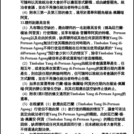
可隨時以其致統治者大會的手以書面形式辭職，或由總督罷免。統
治者會議，並在不再擔任統治者時停止任職。
（4）附表三第一及第三部的條文，適用於選舉和罷免楊迪-佩爾端
阿貢。
33.聯邦副最高首長
（1）凡有職位空缺的，應由聯邦的一名副最高首長（稱為廷巴蘭·
楊迪·阿普貢）行使職能，並享有楊迪·普爾蒂阿貢的特權。 Pertuan
Agong以及在由於疾病，缺席聯邦或其他任何原因而導致Yang Di-
Pertuan Agong無法行使其職務的任何時期內，Timbalan Yang di-
Pertuan Agong不得行使這些職能在任何無法使用或缺席的“ Yang
diPertuan Agong”預計會少於15天的情況下，除非Timbalan Yang
Di-Pertuan Agong確信有必要或適當地行使這種職能。
（2）Timbalan Yang di-Pertuan Agong由統治者會議選舉產生，任
期五年，或者如果在當選Yang di-Pertuan Agong的當選任期內選舉
產生，則在該任期的剩餘時間內，但可隨時以致統治者會議的手寫
方式辭職，並在不再擔任統治者時停止任職。
（3）如果在當選蒂姆·巴蘭·楊迪·佩爾端·阿貢的任期內在楊迪·佩爾
端·阿貢的辦公室發生空缺，則其任期應在該空缺停止後終止。
（4）附表3第II部的條文適用於Timbalan Yang di-Pertuan Agong的
選舉。
（5）在根據第（1）款應由廷巴蘭（Timbalan Yang Di-Pertuan
Agong）行使但不能由第（1）款行使的職能的情況下，議會可依法
規定由統治者行使Yang Di-Pertuan Agong的職能。由於廷巴蘭·楊·
迪·佩圖安·阿貢（Timbalan Yang di-Pertuan Agong）的職位空缺或
因病，缺席聯邦或任何其他原因而行使；但未經統治者大會同意，
不得通過此類法律。