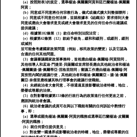
（a）按照附表3的規定，選舉楊迪-佩爾圖阿貢和廷巴蘭楊迪-佩爾圖
阿貢；
（b）同意或不同意將任何宗教行為，儀式或儀式擴大到整個聯邦；
（c）同意或不同意任何法律，並就根據本《組織法》要求得到大會
同意或應由大會徵求意見或經大會徵求意見的任何任命作出建議或
提供建議；
（d）根據第182條第（1）款任命特別法院法官；
（e）根據第42條第（12）款給予赦免，緩和和緩刑，或緩刑，緩刑
或減刑
並可能會考慮國家政策問題（例如，移民政策的變更）以及它認為
合適的任何其他問題。
（3）會議審議國家政策事務時，首相應由楊迪-佩爾端·阿貢陪同，
其他領導人和孟迪·門捷里·貝薩爾或首席部長應由其他統治者和楊迪
·佩爾圖揚·揚·佩爾蒂亞·涅格里陪同；審議工作應由楊迪-佩爾端·阿
貢按照內閣的建議行使，其他統治者和楊迪·佩爾圖亞－揚·迪·佩爾
圖亞·奈傑里應根據其執行理事會的建議行使職能。
（4）未經統治者大會同意，不得通過直接影響統治者特權，地位，
榮譽或尊嚴的法律。
（5）在對影響根據第153條的行政行為的政策進行任何更改之前，
應諮詢統治者會議。
（6）統治者會議的成員可在與以下職能有關的任何訴訟中酌情行
事，即：
（a）選舉或罷免楊迪-佩爾圖·阿貢的職務或選舉廷巴蘭楊迪·皮爾圖
·阿貢的職務；
（b）就任何委任提供意見；
（c）對改變一國邊界或影響統治者的特權，地位，榮譽或尊嚴的任