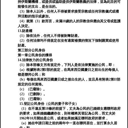
持伊斯蘭機構，或提供或協助提供伊斯蘭教義的法律，並為此目的可
能發生的支出，是合法的。
（3）除本人以外，任何人不得被要求接受宗教或任何宗教儀式或禮
拜活動的指示或參加。
（4）就第（3）款而言，未滿18歲的人的宗教信仰應由其父母或監護
人決定。
13.財產權
（1）除依法外，任何人不得被剝奪財產。
（2）任何法律均不得規定在沒有適當補償的情況下強制購買或使用
財產。
第三部分公民身份
第一章公民身份的獲得
14.法律效力的公民身份
（1）除本部條文另有規定外，下列人是依法律實施的公民，即：
（a）根據附表2第I部的規定，在馬來西亞國慶日之前出生的每個人
都是聯邦公民；和
（b）每個在馬來西亞國慶日或之後出生的人，並且具有附表2第II部
規定的任何資格。
（c）（已廢除）。
（2）（已刪除）。
（3）（已廢除）
15.登記公民身份（公民的妻子和子女）
（1）在不違反第18條的前提下，丈夫為公民的已婚婦女應聯邦政府
的要求，如果婚姻繼續存在，則有權將其登記為公民，而丈夫於
1962年10月開始是公民，或者如果她滿足聯邦政府的要求，
（a）她在申請日期之前的兩年中一直在聯邦居住，並打算永久居