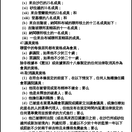
（x）來自沙巴的25名成員；
（xi）砂拉越的31名成員；
（xii）來自雪蘭莪州的22名成員；和
（xiii）登嘉樓的八名成員；和
（b）來自吉隆坡，納閩和布城的聯邦領土的十三名成員如下：
（i）吉隆坡聯邦直轄區的十一名成員；
（ii）納閩聯邦領土的一名成員；
（iii）一位來自布城聯邦直轄區的成員。
47.議員資格
聯盟中的每個居民都有資格成為會員，
（a）參議院，如果他不少於三十歲；
（b）眾議院，如果他不少於二十一歲，
除非根據本《憲法》或依據第四十八條製定的任何法律取消其作為
會員的資格。
48.取消議員資格
（1）在符合本條規定的前提下，在以下情況下，任何人無權擔任國
會眾議院議員：
（a）他現在被發現或宣布精神不健全；要么
（b）他是未釋放的破產人；要么
（c）他擔任贏利職務；要么
（d）已被提名當選為國會眾議院或國家立法議會議員，或擔任瞭如
此提名的人的選舉代理人，但他沒有在規定時間內返還法律規定的
任何選舉費用並按要求的方式進行；要么
（e）他已被聯邦法院（或在馬來西亞國慶日之前，在沙巴州或砂拉
越州或新加坡境內）判處犯罪，並處以不少於十年的監禁一年以下
或罰款不少於兩千林吉特且未獲得免費赦免；要么