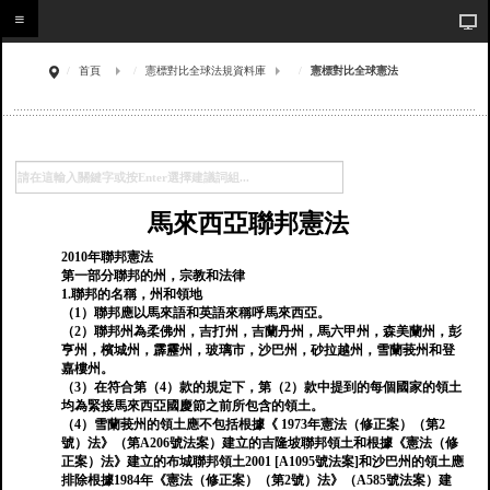
首頁
憲標對比全球法規資料庫
憲標對比全球憲法
馬來西亞聯邦憲法
2010年聯邦憲法
第一部分聯邦的州，宗教和法律
1.聯邦的名稱，州和領地
（1）聯邦應以馬來語和英語來稱呼馬來西亞。
（2）聯邦州為柔佛州，吉打州，吉蘭丹州，馬六甲州，森美蘭州，彭
亨州，檳城州，霹靂州，玻璃市，沙巴州，砂拉越州，雪蘭莪州和登
嘉樓州。
（3）在符合第（4）款的規定下，第（2）款中提到的每個國家的領土
均為緊接馬來西亞國慶節之前所包含的領土。
（4）雪蘭莪州的領土應不包括根據《 1973年憲法（修正案）（第2
號）法》（第A206號法案）建立的吉隆坡聯邦領土和根據《憲法（修
正案）法》建立的布城聯邦領土2001 [A1095號法案]和沙巴州的領土應
排除根據1984年《憲法（修正案）（第2號）法》（A585號法案）建