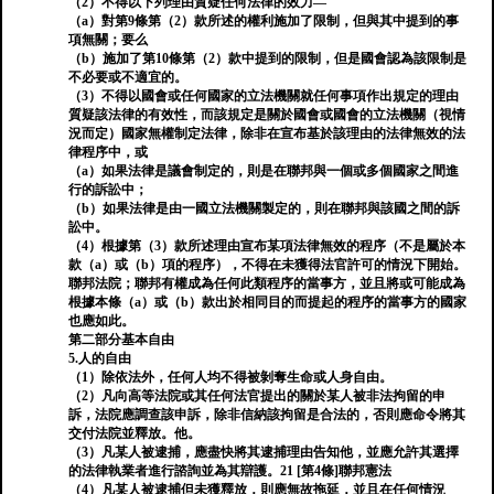
（2）不得以下列理由質疑任何法律的效力—
（a）對第9條第（2）款所述的權利施加了限制，但與其中提到的事
項無關；要么
（b）施加了第10條第（2）款中提到的限制，但是國會認為該限制是
不必要或不適宜的。
（3）不得以國會或任何國家的立法機關就任何事項作出規定的理由
質疑該法律的有效性，而該規定是關於國會或國會的立法機關（視情
況而定）國家無權制定法律，除非在宣布基於該理由的法律無效的法
律程序中，或
（a）如果法律是議會制定的，則是在聯邦與一個或多個國家之間進
行的訴訟中；
（b）如果法律是由一國立法機關製定的，則在聯邦與該國之間的訴
訟中。
（4）根據第（3）款所述理由宣布某項法律無效的程序（不是屬於本
款（a）或（b）項的程序），不得在未獲得法官許可的情況下開始。
聯邦法院；聯邦有權成為任何此類程序的當事方，並且將或可能成為
根據本條（a）或（b）款出於相同目的而提起的程序的當事方的國家
也應如此。
第二部分基本自由
5.人的自由
（1）除依法外，任何人均不得被剝奪生命或人身自由。
（2）凡向高等法院或其任何法官提出的關於某人被非法拘留的申
訴，法院應調查該申訴，除非信納該拘留是合法的，否則應命令將其
交付法院並釋放。他。
（3）凡某人被逮捕，應盡快將其逮捕理由告知他，並應允許其選擇
的法律執業者進行諮詢並為其辯護。21 [第4條]聯邦憲法
（4）凡某人被逮捕但未獲釋放，則應無故拖延，並且在任何情況