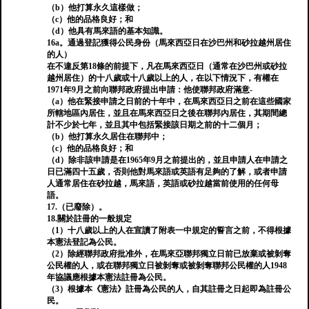
（b）他打算永久這樣做；
（c）他的品格良好；和
（d）他具有馬來語的基本知識。
16a。通過登記獲得公民身份（馬來西亞日在沙巴州和砂拉越州居住
的人）
在不違反第18條的前提下，凡在馬來西亞日（通常在沙巴州或砂拉
越州居住）的十八歲或十八歲以上的人，在以下情況下，有權在
1971年9月之前向聯邦政府提出申請：他使聯邦政府滿意-
（a）他在緊接申請之日前的十年中，在馬來西亞日之前在這些國家
所轄地區內居住，並且在馬來西亞日之後在聯邦內居住，其期間總
計不少於七年，並且其中包括緊接該日期之前的十二個月；
（b）他打算永久居住在聯邦中；
（c）他的品格良好；和
（d）除非該申請是在1965年9月之前提出的，並且申請人在申請之
日已滿四十五歲，否則他對馬來語或英語有足夠的了解，或者申請
人通常居住在砂拉越，馬來語，英語或砂拉越當前使用的任何母
語。
17.（已廢除）。
18.關於註冊的一般規定
（1）十八歲以上的人在宣讀了附表一中規定的誓言之前，不得根據
本憲法登記為公民。
（2）除經聯邦政府批准外，在馬來亞聯邦獨立日前已放棄或被剝奪
公民權的人，或在聯邦獨立日被剝奪或被剝奪聯邦公民權的人1948
年協議應根據本憲法註冊為公民。
（3）根據本《憲法》註冊為公民的人，自其註冊之日起即為註冊公
民。