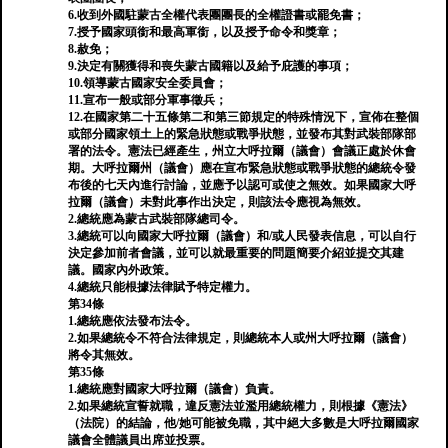
6.收到外國駐蒙古全權代表團團長的全權證書或罷免書；
7.授予國家頭銜和最高軍銜，以及授予命令和獎章；
8.赦免；
9.決定有關獲得和喪失蒙古國籍以及給予庇護的事項；
10.領導蒙古國家安全委員會；
11.宣布一般或部分軍事徵兵；
12.在國家第二十五條第二和第三節規定的特殊情況下，宣佈在整個
或部分國家領土上的緊急狀態或戰爭狀態，並發布其對武裝部隊部
署的法令。憲法已經產生，州立大呼拉爾（議會）會議正處於休會
期。大呼拉爾州（議會）應在宣布緊急狀態或戰爭狀態的總統令發
布後的七天內進行討論，並應予以認可或使之無效。如果國家大呼
拉爾（議會）未對此事作出決定，則該法令應視為無效。
2.總統應為蒙古武裝部隊總司令。
3.總統可以向國家大呼拉爾（議會）和/或人民發表信息，可以自行
決定參加前者會議，並可以就最重要的問題簡要介紹並提交其建
議。國家內外政策。
4.總統只能根據法律賦予特定權力。
第34條
1.總統應依法發布法令。
2.如果總統令不符合法律規定，則總統本人或州大呼拉爾（議會）
將令其無效。
第35條
1.總統應對國家大呼拉爾（議會）負責。
2.如果總統宣誓就職，違反憲法並濫用總統權力，則根據《憲法》
（法院）的結論，他/她可能被免職，其中絕大多數是大呼拉爾國家
議會全體議員出席並投票。