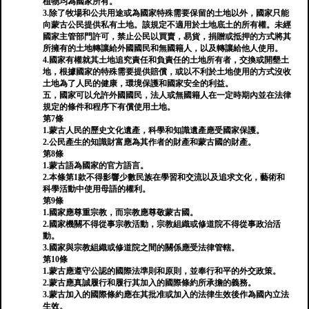
植物均為國家所有。
3.除了牧場和公共用途或為國家特殊需要保留的土地以外，國家只能
向蒙古公民提供私有土地。該規定不適用於土地底土的所有權。未經
國家主管部門許可，禁止公民以買賣，易貨，捐贈或抵押的方式將其
所擁有的土地轉讓給外國國民和無國籍人，以及轉讓給他人使用。
4.國家有權就其土地追究責任和負責任的土地所有者，交換或開墾土
地，根據國家的特殊需要提供賠償，或以不利於土地使用的方式沒收
土地為了人民的健康，環境保護和國家安全的利益。
五，國家可以允許外國國民，法人或無國籍人在一定時期內並在法律
規定的條件和程序下有償使用土地。
第7條
1.蒙古人民的歷史文化遺產，科學和知識遺產應受國家保護。
2.公民產生的知識財富應為其作者的財產和蒙古國的財產。
第8條
1.蒙古語為國家的官方語言。
2.本條第1款不得影響少數民族在學習和交流以及追求文化，藝術和
科學活動中使用母語的權利。
第9條
1.國家應尊重宗教，而宗教應尊敬蒙古國。
2.國家機關不得從事宗教活動，宗教組織或修道院不得從事政治活
動。
3.國家與宗教組織或修道院之間的關係應受法律管轄。
第10條
1.蒙古應遵守公認的國際法準則和原則，並奉行和平的外交政策。
2.蒙古應真誠履行和履行其加入的國際條約所承擔的義務。
3.蒙古加入的國際條約應在其批准或加入的法律生效後作為國內立法
生效。