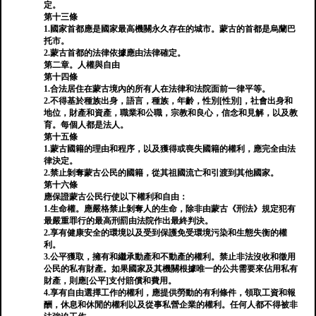
定。
第十三條
1.國家首都應是國家最高機關永久存在的城市。蒙古的首都是烏蘭巴
托市。
2.蒙古首都的法律依據應由法律確定。
第二章。人權與自由
第十四條
1.合法居住在蒙古境內的所有人在法律和法院面前一律平等。
2.不得基於種族出身，語言，種族，年齡，性別[性別]，社會出身和
地位，財產和資產，職業和公職，宗教和良心，信念和見解，以及教
育。每個人都是法人。
第十五條
1.蒙古國籍的理由和程序，以及獲得或喪失國籍的權利，應完全由法
律決定。
2.禁止剝奪蒙古公民的國籍，從其祖國流亡和引渡到其他國家。
第十六條
應保證蒙古公民行使以下權利和自由：
1.生命權。應嚴格禁止剝奪人的生命，除非由蒙古《刑法》規定犯有
最嚴重罪行的最高刑罰由法院作出最終判決。
2.享有健康安全的環境以及受到保護免受環境污染和生態失衡的權
利。
3.公平獲取，擁有和繼承動產和不動產的權利。禁止非法沒收和徵用
公民的私有財產。如果國家及其機關根據唯一的公共需要來佔用私有
財產，則應[公平]支付賠償和費用。
4.享有自由選擇工作的權利，應提供勞動的有利條件，領取工資和報
酬，休息和休閒的權利以及從事私營企業的權利。任何人都不得被非