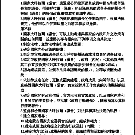
1.國家大呼拉爾（議會）應通過公開投票從其成員中提名和選舉議
長和副議長。州長呼拉爾（議會）的副議長應從選舉產生的州長呼
拉爾（議會）的每個政黨和/或聯盟組織中選出。
2.國家大呼拉爾（議會）的議長和副議長的任期為四年。根據法律
規定，他們可以在任期屆滿之前將其釋放或撤職。
第25條
1.國家大呼拉爾（議會）可以主動考慮與國家的內政和外交政策有
關的任何問題，並應將其專有權內的下列事項交由其決定：
1.制定法律，並對法律進行修改或變更；
2.確定國家內外政策的依據；
3.規定並宣布總統選舉以及大呼拉爾州議會或其成員的選舉日期；
4.確定並改變國家大呼拉爾（議會），政府（內閣）和其他依法對
其工作直接負責並對其工作負責的常設委員會的結構和組成；
5.認為總統當選，並頒布法律承認總統的權力，並釋放或罷免總
統；
6.依法律規定任命，更換或罷免總理，政府成員（內閣部長）以及
直接對國家大呼拉爾（議會）負責並對其工作負責的其他機關的組
成；
7.確定國家的財政和信貸，官方稅收和貨幣政策，以及國家經濟和
社會發展的主要指令，並批准《政府行動綱領》，國家預算及其執
行情況報告；
8.監督和檢查國家大呼拉爾（議會）對法律和其他決定的執行；
9.建立國家邊界；
10.確定蒙古國家安全委員會的結構，組成和權力；
11.批准或更改政府提交的蒙古行政區劃（內閣）；
12.確定地方自治行政機關的製度，組織結構和活動的法律依據；