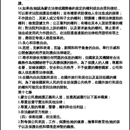
護。
14.如果他/她認為蒙古法律或國際條約規定的權利或自由受到侵犯，
可以要求法院保護這些權利；並有權要求賠償他人非法造成的損害；
不作證自己，其家人或父母和子女的權利；辯護權；獲得法律援助的
權利；檢查證據文件；公正審判的權利；有權在其本人面前受審的權
利；對法院判決提出上訴的權利，以及要求赦免的權利。禁止要求，
強迫或使用武力作證自己。在法院通過適當的法律程序證明有罪之
前，應假定每個人都是無辜的。
15.良心和宗教自由。
16.思想，見解和表達，言論，新聞和和平集會的自由。舉行示威和
公開會議的程序規則應由法律確定。
17.尋求和接收有關任何問題的信息的權利，但國家及其機關有合法
義務作為相關秘密予以具體保護的除外。為了保護人的人權，尊嚴和
名譽，並確保國防，安全和公共秩序，不予披露的機密國家，公司和
個人信息應受法律保護。
18.在國內自由流動和居住，在國外旅行和居住以及返回祖國的權
利。為了確保國家和人民的安全並保護公共秩序，在國外旅行和居住
的權利可能完全受到法律的限制。
第十七條
1.蒙古公民應維護正義和人道，並應真誠履行以下基本職責：
1.尊重並遵守憲法和其他法律；
2.尊重人類的尊嚴，聲譽，權利和合法利益；
3.依法繳納官方稅款；
（四）保衛祖國，依法退伍。
2.對每個公民來說，工作，保護他/她的健康，撫養和教育他/她的孩
子以及保護自然和環境是神聖的義務。