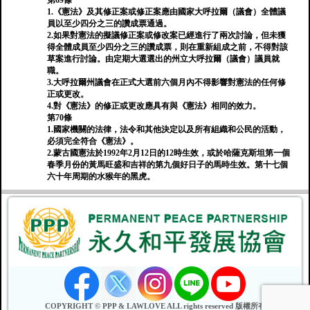
第69條
1.《憲法》及其修正案或修正案應由國家大呼拉爾（議會）全體議
員以至少四分之三的讚成票通過。
2.如果對憲法的擬議修正案或修改案已經進行了兩次討論，但未獲
得全體成員至少四分之三的讚成票，則在重新組成之前，不得對該
草案進行討論。由定期大選選出的州立大呼拉爾（議會）議員就
職。
3.大呼拉爾州議會在正式大選前六個月內不得影響對憲法的任何修
正或更改。
4.對《憲法》的修正或更改應具有與《憲法》相同的效力。
第70條
1.國家機關的法律，法令和其他決定以及所有組織和公民的活動，
必須完全符合《憲法》。
2.蒙古國憲法於1992年2月12日的12時生效，或於哈薩克斯坦第一個
春季月份的黃馬旺盛和吉祥的第九個好日子的馬時生效。第十七個
六十年周期的水猴年的黑虎。
COPYRIGHT © PPP & LAWLOVE ALL rights reserved 版權所有