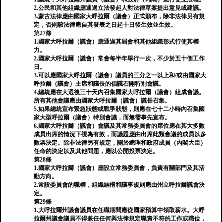
2.公民和其他組織應通過立法發起人對法律草案提出意見或建議。
3.蒙古法律應由國家大呼拉爾（議會）正式頒布，除非法律另有規
定，否則該法律應自其發表之日起十日後生效並生效。
第27條
1.國家大呼拉爾（議會）應通過其屆會和其他組織形式行使其權
力。
2.國家大呼拉爾（議會）常會每半年舉行一次，不少於五十個工作
日。
3.可以應國家大呼拉爾（議會）議員的三分之一以上和/或由國家大
呼拉爾（議會）主席和議長的倡議召開特別會議。
4.總統應在大選後三十天內召集國家大呼拉爾（議會）組成會議。
所有其他會議應由國家大呼拉爾（議會）議長召集。
5.如果總統宣布緊急狀態或戰爭狀態，則應在七十二小時內召集國
家大型呼拉爾（議會）特別會議，而無需事先宣布。
6.國家大呼拉爾（議會）會議及其常務委員會的席位應在其大多數
成員出席的情況下視為有效，而議題應由出席此類會議的成員以多
數票決定。除非法律另有規定，關於總理和政府成員（內閣大臣）
任命的決定以及其他問題，應以公開投票決定。
第28條
1.國家大呼拉爾（議會）應設立常務委員會，負責有關部門及其活
動方向。
2.常設委員會的職權，組織結構和議事規則應由州立呼拉爾議會決
定。
第29條
1.大呼拉爾州議會議員在任職期間應從國家預算中領取薪水。大呼
拉爾州議會議員不得兼任任何與法律規定職責不符的工作或職位，