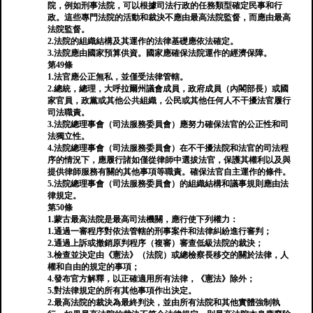
院，例如刑事法院，可以根據司法行政的任務類型確定民事和行
政。這些專門法院的活動和裁決不應由最高法院監督，而應由最高
法院監督。
2.法院的組織結構及其運作的法律基礎應依法確定。
3.法院應由國家預算供資。國家應確保法院運作的經濟保障。
第49條
1.法官應公正無私，並僅受法律管轄。
2.總統，總理，大呼拉爾州議會成員，政府成員（內閣部長）或國
家官員，政黨或其他公共組織，公民或其他任何人不干擾法官履行
司法職責。
3.法院總理事會（司法服務委員會）應努力確保法官的公正性和司
法獨立性。
4.法院總理事會（司法服務委員會）在不干擾法院和法官的司法程
序的情況下，應履行諸如僅從律師中選拔法官，保護其權利以及與
提供律師服務有關的其他事項等職責。確保法官自主運作的條件。
5.法院總理事會（司法服務委員會）的組織結構和議事規則應由法
律規定。
第50條
1.蒙古最高法院是最高司法機關，應行使下列權力：
1.通過一審程序對依法管轄的刑事案件和法律糾紛進行審判；
2.通過上訴或撤銷原判程序（複審）審查低級法院的裁決；
3.檢查並決定由《憲法》（法院）或總檢察長移交的關於法律，人
權和自由的規定的事項；
4.發布官方解釋，以正確適用所有法律，《憲法》除外；
5.對法律規定的所有其他事項作出決定。
2.最高法院的裁決為最終判決，並由所有法院和其他實體強制執