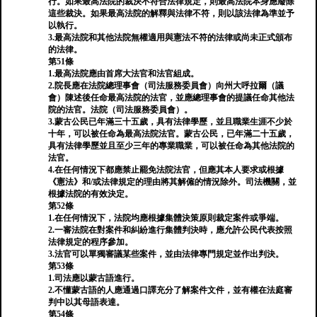
行。如果最高法院的裁決不符合法律規定，則最高法院本身應廢除
這些裁決。如果最高法院的解釋與法律不符，則以該法律為準並予
以執行。
3.最高法院和其他法院無權適用與憲法不符的法律或尚未正式頒布
的法律。
第51條
1.最高法院應由首席大法官和法官組成。
2.院長應在法院總理事會（司法服務委員會）向州大呼拉爾（議
會）陳述後任命最高法院的法官，並應總理事會的提議任命其他法
院的法官。法院（司法服務委員會）。
3.蒙古公民已年滿三十五歲，具有法律學歷，並且職業生涯不少於
十年，可以被任命為最高法院法官。蒙古公民，已年滿二十五歲，
具有法律學歷並且至少三年的專業職業，可以被任命為其他法院的
法官。
4.在任何情況下都應禁止罷免法院法官，但應其本人要求或根據
《憲法》和/或法律規定的理由將其解僱的情況除外。司法機關，並
根據法院的有效決定。
第52條
1.在任何情況下，法院均應根據集體決策原則裁定案件或爭端。
2.一審法院在對案件和糾紛進行集體判決時，應允許公民代表按照
法律規定的程序參加。
3.法官可以單獨審議某些案件，並由法律專門規定並作出判決。
第53條
1.司法應以蒙古語進行。
2.不懂蒙古語的人應通過口譯充分了解案件文件，並有權在法庭審
判中以其母語表達。
第54條