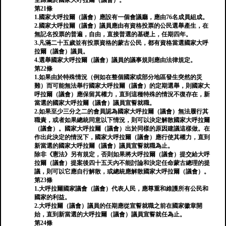
全歸屬於國家大呼拉爾（議會）。
第21條
1.國家大呼拉爾（議會）應設有一個會議廳，應由76名成員組成。
2.國家大呼拉爾（議會）議員應由有資格投票的公民選舉產生，在
無記名投票的普遍，自由，直接普選的基礎上，任期四年。
3.凡滿二十五歲並有投票資格的蒙古公民，都有資格當選國家大呼
拉爾（議會）議員。
4.選舉國家大呼拉爾（議會）議員的議事規則應由法律規定。
第22條
1.如果由於特殊情況（例如在整個國家或部分地區發生突然的災
難）而可能無法舉行國家大呼拉爾（議會）的定期選舉，則國家大
呼拉爾（議會）應保留其權力，直到這種特殊的情況不復存在，新
當選的國家大呼拉爾（議會）議員宣誓就職。
2.如果至少三分之二的會員認為國家大呼拉爾（議會）無法履行其
職責，或者如果總統同意以下情況，則可以決定解散國家大呼拉爾
（議會）。國家大呼拉爾（議會）出於同樣的原因建議這樣做。在
作出此決定的情況下，國家大呼拉爾（議會）應行使其權力，直到
新當選的國家大呼拉爾（議會）議員宣誓就職為止。
除非《憲法》另有規定，否則如果將大呼拉爾（議會）提交給大呼
拉爾（議會）提案後四十五天內不能討論和決定任命蒙古總理的提
議，則可以它應自行解散，或總統應解散國家大呼拉爾（議會）。
第23條
1.大呼拉爾國家議會（議會）代表人民，應尊重和維護所有公民和
國家的利益。
2.大呼拉爾（議會）議員的任期應從宣誓就職之前在國家徽章開
始，直到新當選的大呼拉爾（議會）議員宣誓就任為止。
第24條