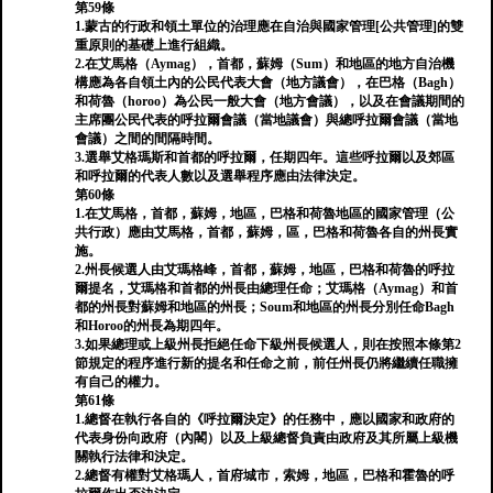
第59條
1.蒙古的行政和領土單位的治理應在自治與國家管理[公共管理]的雙
重原則的基礎上進行組織。
2.在艾馬格（Aymag），首都，蘇姆（Sum）和地區的地方自治機
構應為各自領土內的公民代表大會（地方議會），在巴格（Bagh）
和荷魯（horoo）為公民一般大會（地方會議），以及在會議期間的
主席團公民代表的呼拉爾會議（當地議會）與總呼拉爾會議（當地
會議）之間的間隔時間。
3.選舉艾格瑪斯和首都的呼拉爾，任期四年。這些呼拉爾以及郊區
和呼拉爾的代表人數以及選舉程序應由法律決定。
第60條
1.在艾馬格，首都，蘇姆，地區，巴格和荷魯地區的國家管理（公
共行政）應由艾馬格，首都，蘇姆，區，巴格和荷魯各自的州長實
施。
2.州長候選人由艾瑪格峰，首都，蘇姆，地區，巴格和荷魯的呼拉
爾提名，艾瑪格和首都的州長由總理任命；艾瑪格（Aymag）和首
都的州長對蘇姆和地區的州長；Soum和地區的州長分別任命Bagh
和Horoo的州長為期四年。
3.如果總理或上級州長拒絕任命下級州長候選人，則在按照本條第2
節規定的程序進行新的提名和任命之前，前任州長仍將繼續任職擁
有自己的權力。
第61條
1.總督在執行各自的《呼拉爾決定》的任務中，應以國家和政府的
代表身份向政府（內閣）以及上級總督負責由政府及其所屬上級機
關執行法律和決定。
2.總督有權對艾格瑪人，首府城市，索姆，地區，巴格和霍魯的呼