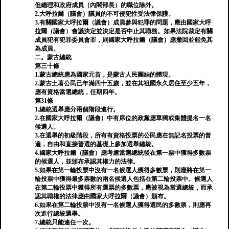
但總理和政府成員（內閣部長）的職位除外。
2.大呼拉爾（議會）議員的不可侵犯性受法律保護。
3.有關國家大呼拉爾（議會）成員參與犯罪的問題，應由國家大呼
拉爾（議會）會議決定並決定是否中止其職務。如果法院裁定有關
成員犯有犯罪委員會罪，則國家大呼拉爾（議會）應撤回並罷免其
為成員。
二。蒙古總統
第三十條
1.蒙古總統應為國家元首，是蒙古人民團結的體現。
2.蒙古土著公民已年滿四十五歲，並在其祖國永久居住至少五年，
應有資格當選總統，任期四年。
第31條
1.總統選舉應分兩個階段進行。
2.在國家大呼拉爾（議會）中有席位的政黨應單獨或集體提名一名
候選人。
3.在選舉的初級階段，所有有資格投票的公民應在無記名投票的普
遍，自由和直接普選的基礎上參加選舉總統。
4.國家大呼拉爾（議會）應考慮當選總統後在第一票中獲得多數票
的候選人，並頒布承認其權力的法律。
5.如果在第一輪投票中沒有一名候選人獲得多數票，則應將在第一
輪投票中獲得最多票數的兩名候選人包括在第二輪投票中。候選人
在第二輪投票中獲得所有選票的多數票，應被視為當選總統，而承
認其職權的法律應由國家大呼拉爾（議會）頒布。
6.如果在第二輪投票中沒有一名候選人獲得選民的多數票，則應再
次進行總統選舉。
7.總統只能連任一次。