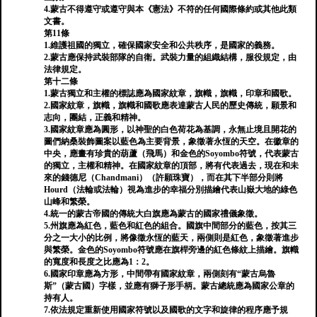
4.蒙古不得遵守或遵守與本《憲法》不符的任何國際條約或其他此類
文書。
第11條
1.維護祖國的獨立，確保國家安全和公共秩序，是國家的義務。
2.蒙古應保持武裝部隊的自衛。武裝力量的組織結構，服役規定，由
法律規定。
第十二條
1.蒙古獨立和主權的標誌應為國家紋章，旗幟，旗幟，印章和國歌。
2.國家紋章，旗幟，旗幟和國歌應表達蒙古人民的歷史傳統，願景和
志向，團結，正義和精神。
3.國家紋章應為圓形，以神聖的白色荷花為基調，永無止境且開花的
圖們納桑裝飾圖案以藍色為主要背景，象徵著永恆的天空。在徽章的
中央，應畫有珍貴的葫蘆（飛馬）和金色的Soyombo符號，代表蒙古
的獨立，主權和精神。在國家紋章的頂部，將有代表過去，現在和未
來的錢德尼（Chandmani）（許願珠寶），而在其下半部分則將
Hourd（法輪或法輪）視為進步的幸福分別描繪代表山嶽大地的綠色
山峰和繁榮。
4.統一的蒙古帝國的傳統大白旗應為蒙古的國家禮儀象徵。
5.州旗應為紅色，藍色和紅色的組合。國旗中間部分的藍色，按其三
分之一大小的比例，將像徵永恆的藍天，兩側則是紅色，象徵著進步
與繁榮。金色的Soyombo符號應在旗桿旁邊的紅色條紋上描繪。旗幟
的寬度和長度之比應為1：2。
6.國家印章應為方形，中間帶有國家紋章，兩側刻有“蒙古烏魯
斯”（蒙古國）字樣，並應有獅子形手柄。蒙古總統應為國家公章的
持有人。
7.依法規定重新使用國家符號以及國歌的文字和旋律的程序應予規