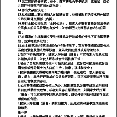
13.設立國家榮譽稱號，命令，獎章和最高軍事級別，並確定一些公
共部門特殊部門官員的級別表；
14.作出大赦的決定；
15.批准或廢止蒙古國加入的國際文書，並根據政府的要求與外國建
立和切斷外交關係（內閣）；
16.舉行全國公民投票（全民公決）。核實大多數有資格參加選舉的
公民參加的公民投票的有效性，並考慮已決定獲得多數表決的問
題；
17.在國家的主權和獨立受到外國武裝行動威脅的情況下宣布戰爭狀
態，並減輕戰爭狀態；
18.在本條第2款和第3款所述的特殊情況下，宣布整個國家或部分地
區處於緊急狀態或戰爭狀態。並為此目的批准或廢除總統令。
2.在以下特殊情況下，國家大呼拉爾（議會）可宣布進入緊急狀態
以消除其後果，並使人民和社會生活恢復正常：
1.發生了自然災害或其他不可預見的危險，威脅或可能直接威脅該
國整個或部分領土的人口的生活，健康，福祉和安全；
2.國家機關在其職權範圍內無力應付由一個組織或一群人的有組
織，暴力，非法行徑造成的公共秩序混亂，這正威脅著憲法秩序和
合法社會制度的存在。
3.如果整個國家或部分領土的公共騷亂導致武裝衝突或造成明顯和
目前的武裝衝突危險，或者如果存在嚴重衝突，則國家大呼拉爾
（議會）可以宣布戰爭狀態武裝侵略，或從外部明顯和目前存在這
種侵略的危險。
4.國家大呼拉爾（議會）的其他權力，組織結構和議事規則應由法
律確定。
第26條
1.總統，大呼拉爾州議員（議會）和政府（內閣）應行使立法權。