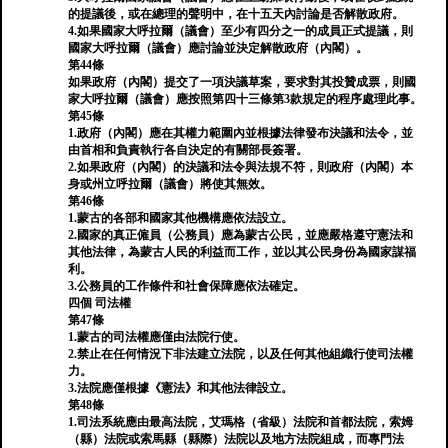
的提議後，或在總理的聲明中，在十五天內討論是否解散政府。
4.如果國家大呼拉爾（議會）至少有四分之一的成員正式提議，則
國家大呼拉爾（議會）應討論並決定解散政府（內閣）。
第44條
如果政府（內閣）提交了一項決議草案，要求對其投贊成票，則國
家大呼拉爾（議會）應按照第四十三條第3款規定的程序處理此事。
第45條
1.政府（內閣）應在其權力範圍內並根據法律發布決議和法令，並
由首相和負責執行各自決定的有關部長簽署。
2.如果政府（內閣）的決議和法令與法規不符，則政府（內閣）本
身或州立呼拉爾（議會）將使其無效。
第46條
1.蒙古的各部和國家其他機構應依法設立。
2.國家的真正僱員（公務員）應為蒙古公民，並應嚴格遵守憲法和
其他法律，為蒙古人民的利益而工作，並以其公民身份為國家謀福
利。
3.公務員的工作條件和社會保障應依法確定。
四個 司法權
第47條
1.蒙古的司法權應僅由法院行使。
2.禁止在任何情況下非法建立法院，以及任何其他組織行使司法權
力。
3.法院應僅根據《憲法》和其他法律設立。
第48條
1.司法系統應由最高法院，艾瑪格（省級）法院和首都法院，索姆
（縣）法院或索馬縣（縣際）法院以及地方法院組成，而專門法