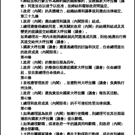
9.締結並執行蒙古作為締約國的國際條約，並經國家大呼拉爾（議
會）同意並在以後予以批准，並締結和廢除政府間協定。
3.政府（內閣）的具體權力，組織結構和議事規則應由法律確定。
第三十九條
1.政府（內閣）應由總理和議員（內閣部長）組成。
2.總理應徵得總統同意，將其關於政府（內閣）的結構和組成及其
變更的提議提交給國家大呼拉爾（議會）。
如果總理在一周內未能與總統就此問題達成共識，則他/她應自行將
其提交給州大呼拉爾（議會）。
3.國家大呼拉爾（議會）應通過總理的討論和決定，任命總理提出
的政府成員（內閣部長）。
第40條
1.政府（內閣）的整個任期為四年。
2.政府（內閣）的整個任期應從國家大呼拉爾（議會）任命總理
起，並在新總理任命後終止。
第41條
1.首相應管理政府（內閣），並應對州大呼拉爾（議會）負責執行
州法律。
2.政府（內閣）應負責並向國家大呼拉爾（議會）報告其活動。
第42條
1.總理和政府成員（內閣部長）的不可侵犯性受法律保護。
第43條
1.如果總理認為政府（內閣）無權行使職權，則總理可在其任期屆
滿前向國家大呼拉爾（議會）提出辭職。
2.如果總理辭職，或者政府一半的議員同時辭職，則政府（內閣）
應全部辭職。
3.大呼拉爾國家議會（議會）應在主動採取行動後，或在收到總統