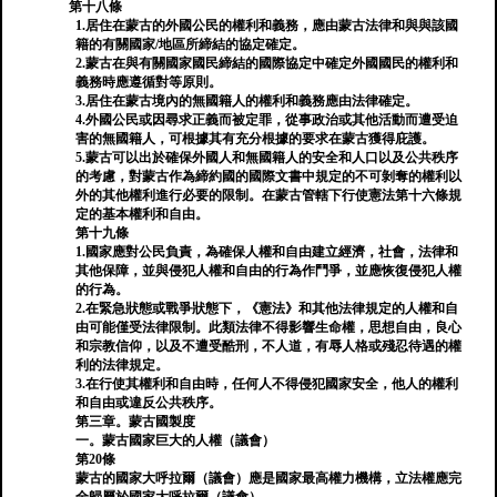
第十八條
1.居住在蒙古的外國公民的權利和義務，應由蒙古法律和與與該國
籍的有關國家/地區所締結的協定確定。
2.蒙古在與有關國家國民締結的國際協定中確定外國國民的權利和
義務時應遵循對等原則。
3.居住在蒙古境內的無國籍人的權利和義務應由法律確定。
4.外國公民或因尋求正義而被定罪，從事政治或其他活動而遭受迫
害的無國籍人，可根據其有充分根據的要求在蒙古獲得庇護。
5.蒙古可以出於確保外國人和無國籍人的安全和人口以及公共秩序
的考慮，對蒙古作為締約國的國際文書中規定的不可剝奪的權利以
外的其他權利進行必要的限制。在蒙古管轄下行使憲法第十六條規
定的基本權利和自由。
第十九條
1.國家應對公民負責，為確保人權和自由建立經濟，社會，法律和
其他保障，並與侵犯人權和自由的行為作鬥爭，並應恢復侵犯人權
的行為。
2.在緊急狀態或戰爭狀態下，《憲法》和其他法律規定的人權和自
由可能僅受法律限制。此類法律不得影響生命權，思想自由，良心
和宗教信仰，以及不遭受酷刑，不人道，有辱人格或殘忍待遇的權
利的法律規定。
3.在行使其權利和自由時，任何人不得侵犯國家安全，他人的權利
和自由或違反公共秩序。
第三章。蒙古國製度
一。蒙古國家巨大的人權（議會）
第20條
蒙古的國家大呼拉爾（議會）應是國家最高權力機構，立法權應完