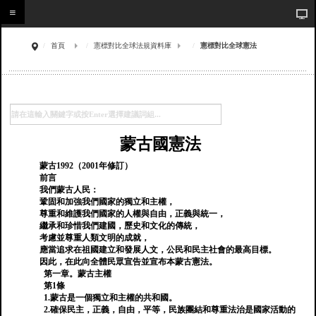
首頁
憲標對比全球法規資料庫
憲標對比全球憲法
蒙古國憲法
蒙古1992（2001年修訂）
前言
我們蒙古人民：
鞏固和加強我們國家的獨立和主權，
尊重和維護我們國家的人權與自由，正義與統一，
繼承和珍惜我們建國，歷史和文化的傳統，
考慮並尊重人類文明的成就，
應當追求在祖國建立和發展人文，公民和民主社會的最高目標。
因此，在此向全體民眾宣告並宣布本蒙古憲法。
第一章。蒙古主權
第1條
1.蒙古是一個獨立和主權的共和國。
2.確保民主，正義，自由，平等，民族團結和尊重法治是國家活動的