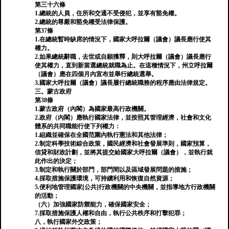
第三十六條
1.總統的人員，住所和交通不受侵犯，並享有豁免權。
2.總統的尊嚴和豁免權受法律保護。
第37條
1.在總統暫時缺席的情況下，國家大呼拉爾（議會）議長應行使其
權力。
2.如果總統辭職，去世或自願獲釋，則大呼拉爾（議會）議長應行
使其權力，直到新當選總統就職為止。在這種情況下，州立呼拉爾
（議會）應在四個月內宣布並舉行總統選舉。
3.國家大呼拉爾（議會）議長履行總統職務的程序應由法律規定。
三。蒙古政府
第38條
1.蒙古政府（內閣）為國家最高行政機關。
2.政府（內閣）應執行國家法律，並按照其管理經濟，社會和文化
體系的共同職能行使下列權力：
1.組織並確保在全國范圍內執行憲法和其他法律；
2.制定科學技術綜合政策，國民經濟和社會發展準則，國家預算，
信貸和財政計劃，並將其提交給國家大呼拉爾（議會），並執行就
此作出的決定；
3.制定和執行關於部門，部門間以及區域發展問題的措施；
4.採取措施保護環境，可持續利用和恢復自然資源；
5.便利地管理國家[公共]行政機關的中央機關，並指導地方行政機關
的活動；
（六）加強國家防禦能力，確保國家安全；
7.採取措施保護人權和自由，執行公共秩序和打擊犯罪；
八，執行國家外交政策；