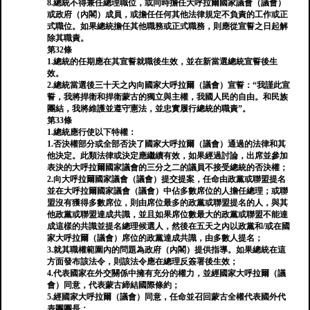
8.總統不得兼任總理職位，或同時擔任大呼拉爾國家議會（議會）
或政府（內閣）成員，或擔任任何其他法律規定不負責的工作或正
式職位。如果總統擔任其他職務或正式職務，則應從宣誓之日起解
除其職責。
第32條
1.總統的任期應在其宣誓就職後生效，並在新當選總統宣誓後生
效。
2.總統當選後三十天之內向國家大呼拉爾（議會）宣誓：“我謹此宣
誓，我將捍衛和捍衛蒙古的獨立與主權，我國人民的自由。和民族
團結，我將維護並遵守憲法，並忠實履行總統的職責”。
第33條
1.總統應行使以下特權：
1.否決權部分或全部否決了國家大呼拉爾（議會）通過的法律和其
他決定。此類法律或決定應繼續有效，如果經過討論，出席並參加
表決的大呼拉爾國家議會的三分之二的議員不接受總統的否決權；
2.向大呼拉爾國家議會（議會）提交提案，任命由政黨或聯盟提名
並在大呼拉爾國家議會（議會）中佔多數席位的人擔任總理；或聯
盟沒有獲得多數席位，則由席位最多的政黨或聯盟提名的人，與其
他政黨或聯盟達成共識，並且如果席位數最大的政黨或聯盟不能達
成這樣的共識並提名總理候選人，然後在五天之內以政黨和/或在國
家大呼拉爾（議會）席位的政黨達成共識，由多數人提名；
3.就其職權範圍內的問題為政府（內閣）提供指導。如果總統在這
方面發布該法令，則該法令應在總理反簽署後生效；
4.代表國家在外交關係中擁有充分的權力，並經國家大呼拉爾（議
會）同意，代表蒙古締結國際條約；
5.經國家大呼拉爾（議會）同意，任命並召回蒙古全權代表國外代
表團團長；