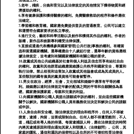
法強迫工作。
5.老年，殘疾，分娩和育兒以及法律規定的其他情況下獲得物質和經
濟援助的權利。
6.享有健康保護和獲得醫療的權利。免費醫療救助的程序和條件應依
法確定。
7.學習權和教育權。國家應免費提供普及的普通教育。公民可以建立
和運營符合國家要求的私立學校。
8.進行文化，藝術和科學活動以及創作和獲得其作品的權利。作者的
版權，新作品和創新專利權受法律保護。
9.直接或通過代表機構參與國家管理[公共行政]事務的權利。有權當
选和當選國家機關。選舉權應自十八歲起行使，選舉年齡的資格應根
據法律規定，並考慮到有關國家機關和有關公職的要求。
10.政黨或其他公共組織基於社會和個人利益及信念而享有結社自由
的權利。政黨和其他群眾組織應當維護公共秩序和國家安全，尊重和
執行法律。禁止歧視和迫害加入政黨或其他協會或成為其成員的人。
某些類別的國有僱員的黨員資格可能會被暫停。
11.男女在政治，經濟，社會，文化領域和婚姻中應享有平等的權
利。婚姻應以達到法律規定年齡的配偶之間的平等和自願關係為基
礎。國家應保護家庭，母親和兒童的利益。
12.向國家機關和公職人員提出請願或申訴的權利，並由這些國家機
關予以解決。國家機關和公職人員有義務依法決定和解決公民的請願
或申訴。
13.人身自由和安全權。除法律規定的理由和程序外，任何人不得被
搜查，逮捕，拘留，迫害或限制自由。任何人都不得遭受酷刑，不人
道，殘忍或有辱人格的待遇。每當逮捕該人時，應在法律規定的時間
內將其逮捕原因和理由通知其家人和辯護人（法律顧問）。公民，其
家庭的隱私，通信和通訊的保密性以及住所的不可侵犯性受法律保