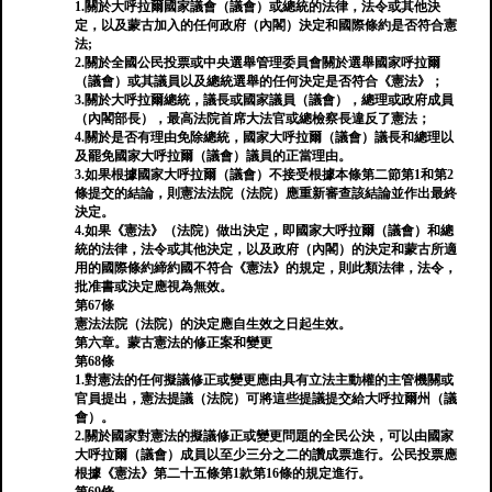
1.關於大呼拉爾國家議會（議會）或總統的法律，法令或其他決
定，以及蒙古加入的任何政府（內閣）決定和國際條約是否符合憲
法;
2.關於全國公民投票或中央選舉管理委員會關於選舉國家呼拉爾
（議會）或其議員以及總統選舉的任何決定是否符合《憲法》；
3.關於大呼拉爾總統，議長或國家議員（議會），總理或政府成員
（內閣部長），最高法院首席大法官或總檢察長違反了憲法；
4.關於是否有理由免除總統，國家大呼拉爾（議會）議長和總理以
及罷免國家大呼拉爾（議會）議員的正當理由。
3.如果根據國家大呼拉爾（議會）不接受根據本條第二節第1和第2
條提交的結論，則憲法法院（法院）應重新審查該結論並作出最終
決定。
4.如果《憲法》（法院）做出決定，即國家大呼拉爾（議會）和總
統的法律，法令或其他決定，以及政府（內閣）的決定和蒙古所適
用的國際條約締約國不符合《憲法》的規定，則此類法律，法令，
批准書或決定應視為無效。
第67條
憲法法院（法院）的決定應自生效之日起生效。
第六章。蒙古憲法的修正案和變更
第68條
1.對憲法的任何擬議修正或變更應由具有立法主動權的主管機關或
官員提出，憲法提議（法院）可將這些提議提交給大呼拉爾州（議
會）。
2.關於國家對憲法的擬議修正或變更問題的全民公決，可以由國家
大呼拉爾（議會）成員以至少三分之二的讚成票進行。公民投票應
根據《憲法》第二十五條第1款第16條的規定進行。