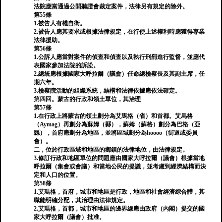
法院應當通過公開聽證會裁定案件，法律另有規定的除外。
第55條
1.被告人有權自衛。
2.被告人應其要求或根據法律規定，在行使上述權利時應獲得專業
法律援助。
第56條
1.公訴人應當對案件的偵查和偵查以及執行刑罰進行監督，並應代
表國家參加法院的訴訟。
2.總統應根據國家大呼拉爾（議會）任命總檢察長及其副主席，任
期六年。
3.檢察院活動的組織系統，結構和法律依據應依法確定。
第四回。蒙古的行政和領土單位，其治理
第57條
1.在行政上將蒙古的領土劃分為艾馬格（省）和首都。艾馬格
（Aymag）再劃分為蘇姆（縣），蘇姆（蘇格）劃分為巴格（亞
縣），首府應劃分為地區，並將區域劃分為hoooo（街道或委員
會）。
二，位於行政區域和地區的鄉鎮的法律地位，由法律規定。
3.修訂行政和地區單位的問題應由國家大呼拉爾（議會）根據當地
呼拉爾（集會或會議）和當地公民的提議，並考慮到經濟結構而決
定和人口的位置。
第58條
1.艾瑪格，首府，城市和地區是行政，地區和社會經濟綜合體，其
職能明確分配，其治理由法律規定。
2.艾瑪格，首都，城市和地區的邊界線應由政府（內閣）提交的國
家大呼拉爾（議會）批准。