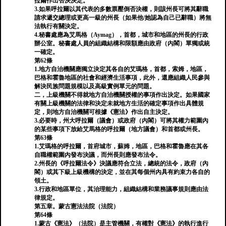
拉爾作出否決決定。
3.如果呼拉爾以其代表的多數票壓倒否決權，則該州長可將其辭職
請求遞交總理或更高一級的州長（如果他/她認為自己已辭職）將無
法執行有關決定。
4.秘書處應為艾馬格（Aymag），首都，城市和地區的州長的行政
辦公室。秘書處人員的組織結構和限額應由政府（內閣）單獨或統
一確定。
第62條
1.地方自治機關應獨立決定其各自的艾瑪格，首都，索姆，地區，
巴格和霍魯地區的社會和經濟生活事項，此外，還應組織人民參與
解決民族問題規模以及高級實例單元的問題。
二，上級機關不得就地方自治機關授權的事項作出決定。如果國家
有關上級機關的法律和決定未就地方生活的確定事項作出具體規
定，則地方自治機關可根據《憲法》作出自主決定。
3.必要時，州大呼拉爾（議會）或政府（內閣）可將其權力範圍內
的某些事項下放給艾馬格的呼拉爾（地方議會）和首都或州長。
第63條
1.艾瑪格的呼拉爾，首府城市，蘇姆，地區，巴格和霍魯應在其各
自職權範圍內發布決議，而州長則應發布法令。
2.州長的《呼拉爾法令》決議應符合立法，總統的法令，政府（內
閣）或其下級上級機構的決定，並在其每個州內具有約束力各自的
領土。
3.行政和地區單位，其治理能力，組織結構和業務議事規則應由法
律規定。
第五章。蒙古憲法法院（法院）
第64條
1.蒙古《憲法》（法院）是主管機關，有權對《憲法》的執行進行