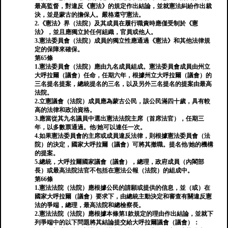
最高監督，對違反《憲法》的規定作出結論，並就憲法糾紛作出裁
決，並是蒙古的擔保人。嚴格遵守憲法。
2.《憲法》界（法院）及其成員在履行職責時應僅受制於《憲
法》，並且應獨立於任何組織，官員或他人。
3.憲法委員會（法院）成員的獨立性應通過《憲法》和其他法律規
定的保障來確保。
第65條
1.憲法委員會（法院）應由九名成員組成。憲法委員會成員由州立
大呼拉爾（議會）任命，任期六年，根據州立大呼拉爾（議會）的
三名提名提案，總統提名的三名，以及另外三名提名的提案由最高
法院。
2.立憲議會（法院）成員應為蒙古公民，該公民滿四十歲，具有較
高的法律和政治資格。
3.應當從其九名議員中選出憲法法院主席（首席法官），任期三
年，以多數票通過。他/她可以連任一次。
4.如果憲法委員會的主席或成員違反法律，則根據憲法委員會（法
院）的決定，國家大呼拉爾（議會）可將其撤職。提名他/她的機構
的提案。
5.總統，大呼拉爾國家議會（議會），總理，政府成員（內閣部
長）或最高法院法官不包括在憲法公報（法院）的組成中。
第66條
1.憲法法院（法院）應根據公民的請願或提供的信息，並（或）在
國家大呼拉爾（議會）要求下，由總統主動決定和審查有關違反憲
法的爭端，總理，最高法院和總檢察長。
2.憲法法院（法院）應根據本條第1款規定的理由作出結論，並就下
列爭端中的以下問題將其結論提交給大呼拉爾議會（議會）：