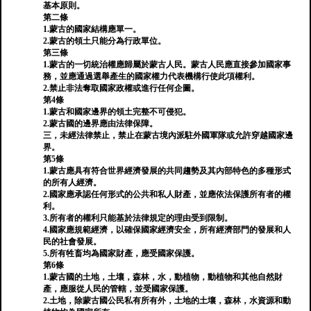
基本原則。
第二條
1.蒙古的國家結構應單一。
2.蒙古的領土只能分為行政單位。
第三條
1.蒙古的一切統治權應歸屬於蒙古人民。蒙古人民應直接參加國家事
務，並應通過選舉產生的國家權力代表機構行使此項權利。
2.禁止非法奪取國家政權或進行任何企圖。
第4條
1.蒙古和國家邊界的領土完整不可侵犯。
2.蒙古國的邊界應由法律保障。
三，未經法律禁止，禁止在蒙古境內派駐外國軍隊或允許穿越國家邊
界。
第5條
1.蒙古應具有符合世界經濟發展的共同趨勢及其內部特色的多種形式
的所有人經濟。
2.國家應承認任何形式的公共和私人財產，並應依法保護所有者的權
利。
3.所有者的權利只能基於法律規定的理由受到限制。
4.國家應規範經濟，以確保國家經濟安全，所有經濟部門的發展和人
民的社會發展。
5.所有牲畜均為國家財產，應受國家保護。
第6條
1.蒙古國的土地，土壤，森林，水，動植物，動植物和其他自然財
產，應服從人民的管轄，並受國家保護。
2.土地，除蒙古國公民私有所有外，土地的土壤，森林，水資源和動