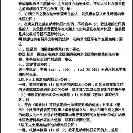
親或母親通常在該國出生之日居住在納米比亞。這些人並且在該日期
之前連續居住了不少於五（5）年；
C。在獨立日之後在納米比亞出生的人，其父母在該人出生時是納米
比亞公民；
d。在獨立日之後在納米比亞出生的，不符合本（c）款規定的公民資
格的人，其父親或母親通常在此類人出生時居住在納米比亞：但前提
是其父親或母親不是那時的人：
啊 根據任何有關外交特權的法律，在納米比亞享有外交豁免權；要
么
bb。誰是另一個國家的職業代表；要么
抄送 是另一國政府在納米比亞借調在納米比亞境內服務的任何警
察，軍事或安全部門的成員；要么
dd。誰是非法移民：
進一步規定，本條（aa），（bb），（cc）和（dd）不適用於原本無
國籍的兒童。
2.以下人士應為裔納米比亞公民：
一種。並非本條第（1）款所述的納米比亞公民，而其父母在出生時
的父親或母親是納米比亞的公民，或者其父親或母親在出生時符合第
（1）條規定的納米比亞公民資格（ 1）如果該《憲法》當時已生
效；和
b。符合《國會法》可能規定的公民登記要求的前提：只要本《憲
法》中沒有任何規定可以阻止國會頒布立法，要求在獨立日之後出生
的此類人的出生必須在特定國家內進行登記時間在納米比亞或在納米
比亞政府貿易代表的大使館，領事館或辦公室。
3.以下人士應為結婚的納米比亞公民：
一種。根據本條第（1）或（2）款不是納米比亞公民的人，並且：