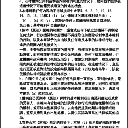
d。在考慮到公共利益和被拘留者的利益的情況下，應向他們提供在
這種情況下可能需要或適宜的陳述的機會。
3.本條所載任何內容均不得減損或中止第5、6、8、9、10、12、
14、15、18、19和21（1）（a）條所述的基本權利或自由），
（b），（c）和（e），或拒絕任何人接觸法律執業者或法院。
第25條：基本權利和自由的執行
1.除本《憲法》授權的範圍外，議會或任何下級立法機關不得制定
任何法律，行政機關和政府機構不得採取任何廢除或剝奪基本權利
的行動。以及本章賦予的自由以及任何違反本章的法律或行動，在
違反的範圍內將是無效的：
一種。主管法院在宣布適當的情況下，有權而不是宣布該法律或行
動無效，而有權並酌情決定是否允許議會，任何下級立法機關，行
政機關和政府機構（視情況而定），在規定的期限內，在規定的期
限內糾正被違法的法律或訴訟中的任何缺陷。在這種情況下，直至
進行更正或直到法院設定的時限屆滿為止（以較短者為準），該被
侵權的法律或訴訟應被視為有效；
b。在獨立日之前立即生效的任何法律應一直有效，直到被修改，廢
除或宣布違憲為止。如果主管法院認為該法律違憲，則可以擱置該
法律，或允許議會糾正該法律的任何缺陷，在這種情況下，應適用
本條第（a）款的規定。
2.聲稱自己受到本《憲法》保障的基本權利或自由受到侵犯或威脅
的受害人，有權向有管轄權的法院尋求執行或保護這種權利或自由
的權利，並可以向監察員求助，以向他們提供此類法律協助或建
議，監察員應對此作出酌處權，以提供其認為適當的法律或其他協
助。
3.在符合本《憲法》規定的前提下，本第（2）款所指的法院有權作
出所有必要和適當的命令，以確保此類申請人享有授予的權利和自