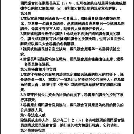
國民議會的任期最長為五（5）年，但可在總統任期屆滿前由總統根
據本公約第32條第3款（a）項和第57條第1款的規定宣布解散。 。
第51條
1.在新當選的國民議會第一次會議上，國民議會應由秘書擔任主
席，並選舉一名議員為議長。然後國民議會應選舉另一位議員為副
議長。每當沒有發言人時，副發言人就應擔任發言人。
2.議長或副議長應停止講話！他或她不再擔任國民議會議員的職
位。議長或副議長可以根據國民議會的決議免職，也可以書面形式
辭職或以國民大會秘書的名義辭職。
3.議長或副議長辦公室空缺時，國民議會應選舉一名委員填補空
缺。
4.當議長和副議長均無任職時，國民議會應由秘書擔任主席，選舉
一名委員擔任議長。
第52條秘書和其他官員
1.在遵守有關公共服務的法律規定和國民議會的指示的前提下，議
長應任命一個人（或指定一個為此目的提供的公共服務人）作為國
民秘書大會，應履行本《憲法》或議長指派給該秘書的職能和職
責。
2.在遵守控制公共資金的法律的前提下，秘書應在議長的控制下履
行其職責。
3.秘書應由國民議會官員協助，國民議會官員應是為此目的提供的
公共服務人員。
第53條法定人數
除議長或主持人外，至少有三十七（37）名有權投票的國民議會議
員應構成國民議會會議，以行使其權力和履行職責。它的功能。
第54條鑄造投票