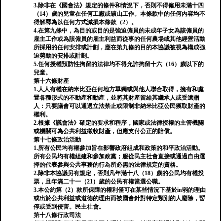
3.除非在《國會法》規定的條件和情況下，否則不得僱用未滿十四
（14）歲的兒童在任何工廠或礦山工作。本條款中的任何內容均不
得解釋為以任何方式減損本條款（2）。
4.在第九條中，為目的或目的是強迫僱員的未成年子女為該僱員的
雇主工作或為該僱員的雇主利益而從事的任何農場或其他經營活動
所採用的任何安排或計劃，應在第九條的目的本協議被視為構成強
迫勞動的安排或計劃。
5.任何授權預防性拘留的法律均不得允許拘留十六（16）歲以下的
兒童。
第十六條財產
1.人人有權在納米比亞任何地方單獨或與他人聯合取得，擁有和處
置各種形式的不動產和動產，並將其財產留給其繼承人或受遺贈
人：只要議會可以通過立法禁止或限制非納米比亞公民獲取財產的
權利。
2.根據《議會法》確定的要求和程序，國家或法律授權的主管機關
或機關可為公共利益徵收財產，但應支付公正的賠償。
第十七條政治活動
1.所有公民均有權參加旨在影響政府組成和政策的和平政治活動。
所有公民均有權組建和參加政黨；服從民主社會直接或通過自由選
擇的代表參與公共事務的行為所必需的法律規定的資格。
2.除非本協議另有規定，否則凡年滿十八（18）歲的公民均有權投
票，且年滿二十一（21）歲的公民有權當選公職。
3.本公約第（2）款所保障的權利僅可在某些情況下基於in弱的理由
或出於公共利益或道德的理由而被國會針對特定類別的人廢除，暫
停或受到侵害。民主社會。
第十八條行政司法