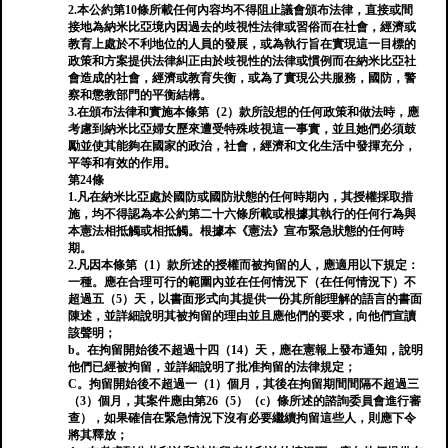
2.本公約第10條所載任何內容均不得阻止議會頒布法律，直接或間
接地為納米比亞境內因過去的歧視性法律或習俗而在社會，經濟或
教育上處於不利地位的人員的發展，或為執行旨在實現這一目標的
政策和方案提供法律糾正由於歧視性的法律或慣例而在納米比亞社
會造成的社會，經濟或教育失衡，或為了實現公共服務，國防，警
察和懲教部門的平衡結構。
3.在頒布法律和實施本條第（2）款所設想的任何政策和做法時，應
考慮到納米比亞婦女歷來遭受特殊歧視這一事實，並且她們必須鼓
勵並使其能夠在國家的政治，社會，經濟和文化生活中發揮充分，
平等和有效的作用。
第24條
1.凡在納米比亞處於國防或國防狀態的任何時期內，其授權採取措
施，均不得認為本公約第二十六條所載或根據其執行的任何行為與
本憲法相抵觸或相抵觸。根據本《憲法》宣布緊急狀態的任何時
期。
2.凡因本條第（1）款所述的授權而被拘留的人，應適用以下規定：
一種。應在合理可行的範圍內並在任何情況下（在任何情況下）不
超過五（5）天，以書面形式向其提供一份其所能理解的語言的書面
陳述，並詳細說明其被拘留的理由並且應他們的要求，向他們宣讀
該聲明；
b。在拘留開始後不超過十四（14）天，應在憲報上發布通知，說明
他們已經被拘留，並詳細說明了批准拘留的法律規定；
C。拘留開始後不超過一（1）個月，其後在拘留期間間隔不超過三
（3）個月，其案件應由第26（5）（c）條所述的諮詢委員會進行審
查），如果確信在緊急情況下沒有必要繼續拘留這些人，則應下令
將其釋放；