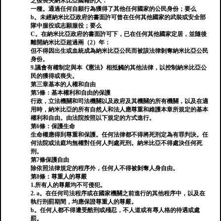
之後喪失納米比亞國籍的人：
一種。通過任何自願行為獲得了其他任何國家的公民身份；要么
b。未經納米比亞政府的書面許可曾在任何其他國家的武裝或安全部
隊中服役或志願服役；要么
C。在納米比亞政府的書面許可下，已在任何其他國家定居，並隨後
離開納米比亞超過兩（2）年：
但不得因出生或血統成為納米比亞公民而被該法律剝奪納米比亞公民
身份。
9.議會有權制定與本《憲法》相抵觸的其他法律，以控制納米比亞公
民的獲得或喪失。
第三章基本的人權和自由
第5條：基本權利和自由的保護
行政，立法機關和司法機關以及政府及其機關的所有機關，以及在適
用時，納米比亞的所有自然人和法人應尊重和維護本章所規定的基本
權利和自由。由法院按照以下規定的方式進行。
第6條：保護生命
生命權應得到尊重和保護。任何法律都不得將死刑定為有罪判決。任
何法院或法庭均無權對任何人判處死刑。納米比亞不得處決任何死
刑。
第7條保護自由
除依照法律規定的程序外，任何人不得被剝奪人身自由。
第8條：尊重人的尊嚴
1.所有人的尊嚴均不可侵犯。
2. a。在任何司法程序或在國家機關之前進行的其他程序中，以及在
執行刑罰期間，均應保證尊重人的尊嚴。
b。任何人都不得遭受酷刑或殘忍，不人道或有辱人格的待遇或處
罰。