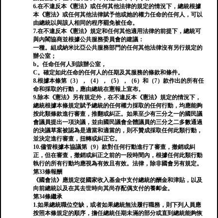
6.在不違反本《憲法》或任何其他法律的規定的情況下，總統根據
本《憲法》或任何其他法律賦予他或她的權力任命的任何人，可以
由總統以與該人相同的程序罷免被任命。
7.在不違反本《憲法》規定和任何其他適用法律的前提下，總統可
與內閣協商並根據公共服務委員會的建議：
一種。組成納米比亞公共服務部門的任何其他法律沒有另行規定的
辦公室；
b。任命任何人到該辦公室，
C。確定如此任命的任何人的任期及其服務的條款和條件。
8.根據本條第（3），（4），（5），（6）和（7）款作出的所有任
命和採取的行動，應由總統在憲報上宣布。
9.除本《憲法》另有規定外，在不違反本《憲法》規定的情況下，
總統根據本條規定賦予總統的任何權力採取的任何行動，均應能夠
按此類條款進行審查，推翻或糾正。如果至少有三分之一的國民議
會議員提出一項決議，並由國民議會全體議員的三分之二多數通過
的決議草案被認為是適當和適當的，則不贊成採取任何此類行動，
並決定進行審查，扭轉或糾正它。
10.儘管根據本協議第（9）款對任何行動進行了審查，撤銷或糾
正，但在審查，撤銷或糾正之前的一段時間內，根據任何此類行動
執行的所有行動均應視為有效且有效。法律，除非國會另有規定。
第33條報酬
《國會法》應規定從國家收入基金中支付總統的酬金和津貼，以及
向前總統以及在其去世時向其尚存配偶支付的養卹金。
第34條繼承
1.如果總統職位空缺，或者如果總統無法履行職務，則下列人員應
按照本條規定的順序，擔任總統任期未滿的部分或直到總統能夠恢