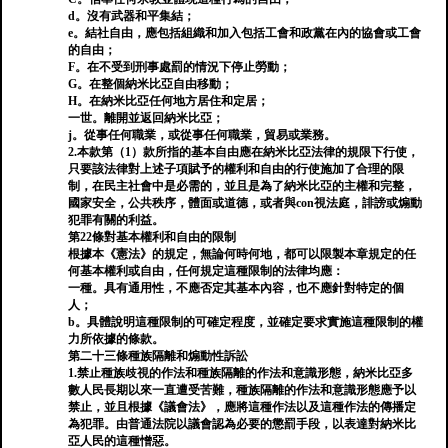
d。沒有武器和平集結；
e。結社自由，應包括組織和加入包括工會和政黨在內的協會或工會
的自由；
F。在不受到刑事處罰的情況下停止勞動；
G。在整個納米比亞自由移動；
H。在納米比亞任何地方居住和定居；
一世。離開並返回納米比亞；
j。從事任何職業，或從事任何職業，貿易或業務。
2.本款第（1）款所指的基本自由應在納米比亞法律的規限下行使，
只要該法律對上述子項賦予的權利和自由的行使施加了合理的限
制，在民主社會中是必需的，並且是為了納米比亞的主權和完整，
國家安全，公共秩序，體面或道德，或者與con視法庭，誹謗或煽動
犯罪有關的利益。
第22條對基本權利和自由的限制
根據本《憲法》的規定，無論何時何地，都可以限製本章規定的任
何基本權利或自由，任何規定這種限制的法律均應：
一種。具有通用性，不應否定其基本內容，也不應針對特定的個
人；
b。具體說明這種限制的可確定程度，並確定要求實施這種限制的權
力所依據的條款。
第二十三條種族隔離和煽動性訴訟
1.禁止種族歧視的作法和種族隔離的作法和意識形態，納米比亞多
數人民長期以來一直遭受苦難，種族隔離的作法和意識形態應予以
禁止，並且根據《議會法》，應將這種作法以及這種作法的傳播定
為犯罪。由普通法院以議會認為必要的懲罰手段，以表達對納米比
亞人民的這種憎惡。