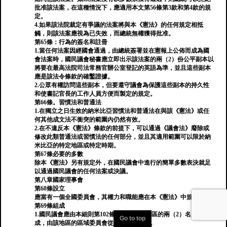
批准該法案，在這種情況下，應適用本文第56條第3款和第4款的規
定。
4.如果該法院裁定有爭議的法案將與本《憲法》的任何規定相抵
觸，則該法案應視為已失效，而總統無權獲得批准。
第65條：行為的簽名和註冊
1.當任何法案因經國會通過，由總統簽署並在憲報上公佈而成為國
會法案時，國民議會秘書應立即出示該法案的兩（2）份公平副本以
將要在最高法院司法常務官辦公室登記的英語為準，並且這些副本
應是該法令條款的確鑿證據。
2.公眾有權訪問這些副本，但要遵守議會為保護這些副本的持久性
和使書記官長的工作人員方便而製定的規定。
第66條。習慣法和普通法
1.在獨立之日生效的納米比亞習慣法和普通法在與該《憲法》或任
何其他成文法不衝突的範圍內仍然有效。
2.在不違反本《憲法》條款的前提下，可以通過《議會法》廢除或
修改此類普通法或習慣法的任何部分，並且其適用範圍可以限於納
米比亞的特定地區或特定時期。
第67條必要的多數
除本《憲法》另有規定外，在國民議會中進行的簡單多數表決就足
以通過國民議會的任何法案或決議。
第八章國家理事會
第68條設立
應當有一個全國委員會，其權力和職能應在本《憲法》中規定。
第69條組成
1.國民議會應由本細則第102條所述的每個地區的兩（2）名成員組
Go to top
成，由該地區的區域委員會從其成員中選出。