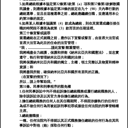
5.如果總統根據本協定第32條第3款第（a）項和第57條第1款解散國
民議會，則應根據本協定第28條的規定在九十（90）天內舉行新的
總統選舉，並且在這種選舉之前，總統應繼續任職，並應適用本公
約第58條的規定。
6.如果某人根據本協議第（4）款成為總統，則在其當選或繼任後任
職的時間段不應視為就第（3）款而言的任期這裡。
第三十條宣誓或認罪
當選總統在正式就職之前，應作以下宣誓或誓言，由首席大法官或
首席大法官為此目的任命的法官管理：
“我，...........................謹此宣誓/鄭重聲明，
我將竭盡全力維護，保護和捍衛《納米比亞共和國憲法》，並忠實
遵守，執行和管理納米比亞共和國的法律；
我將保護納米比亞共和國的獨立，主權，領土完整以及物質和精神
資源；和
我將盡我所能，確保納米比亞共和國所有居民的正義。
（在宣誓的情況下）
所以，請上帝幫助我。”
第31條。民事和刑事程序的豁免權
1.任何民事訴訟中均不得起訴擔任總統職務或履行總統職務的人，
除非該訴訟涉及以其官方身份擔任總統的行為。
2.擔任總統職務的任何人在其任職期間，不得因涉嫌執行的任何行
為或不做任何行為而被起訴刑事犯罪或服從任何法院的刑事管轄權
主席。
3.總統撤職後：
一種。任何法院均不得就以其正式職務擔任總統的任何行為在其民
事訴訟中對他（她）採取任何行動；