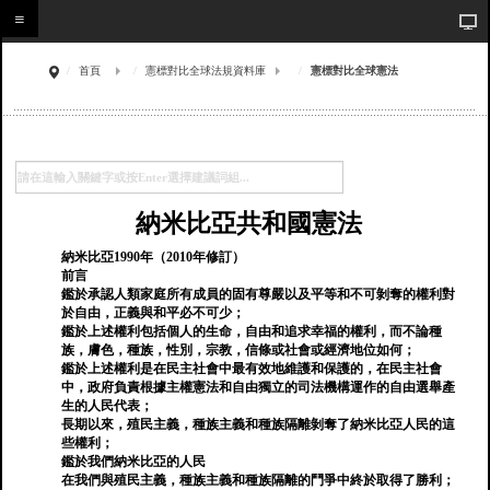
首頁
憲標對比全球法規資料庫
憲標對比全球憲法
納米比亞共和國憲法
納米比亞1990年（2010年修訂）
前言
鑑於承認人類家庭所有成員的固有尊嚴以及平等和不可剝奪的權利對
於自由，正義與和平必不可少；
鑑於上述權利包括個人的生命，自由和追求幸福的權利，而不論種
族，膚色，種族，性別，宗教，信條或社會或經濟地位如何；
鑑於上述權利是在民主社會中最有效地維護和保護的，在民主社會
中，政府負責根據主權憲法和自由獨立的司法機構運作的自由選舉產
生的人民代表；
長期以來，殖民主義，種族主義和種族隔離剝奪了納米比亞人民的這
些權利；
鑑於我們納米比亞的人民
在我們與殖民主義，種族主義和種族隔離的鬥爭中終於取得了勝利；