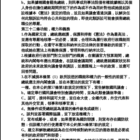
b。如果據稱國會罷免總統，則民事或刑事法院僅有權就據稱以其個
人身份在擔任總統期間所犯下的作為或不作為而針對他或她提起訴
訟根據本《憲法》規定的理由，並且如果議會通過決議，以解決任
何此類訴訟均符合公共利益的理由，即使此類訴訟可能會損害總統
職位的尊嚴。
第三十二條功能，權力和義務
1.作為國家元首，總統應維護，保護和捍衛《憲法》作為最高法，
並應有尊嚴地領導一切必要，適當，合理和為履行政府行政職能而
採取的行動，在遵守本憲法和納米比亞法律的首要條款的前提下，
他或她在憲法上有義務保護，管理和執行納米比亞。
2.根據政府行政部門對立法部門的職責，在審議官方預算期間，總
統和內閣每年應出席議會。在該屆會議期間，總統應就國家狀況和
政府的未來政策向議會發表講話，並應匯報上一年的政策，並應可
回答問題。
3.在不減損本條第（1）款所設想的職能和權力的一般性的前提下，
總統應主持內閣會議，並在本憲法的規定下有權：
一種。在本公約第57條第1款規定的情況下，宣告解散國民議會；
b。確定舉行國民議會特別會議的時間，並為此類會議做準備；
C。認可，接待和認可大使，並任命大使，全權代表，外交代表和
其他外交官員，領事和領事官員；
d。無條件或受總統認為適當的條件赦免或緩刑；
e。談判並簽署國際協議，並下放這種權力；
F。宣布戒嚴令，或者，如果需要為國防辯護，則宣布存在國防狀
態：但該權力的行使應遵守本公約第26條第7款的規定；
G。建立和解散總統認為在任何時候對納米比亞的善政都是必要或
有利的政府部門和部委；