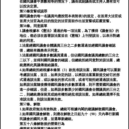
在國民議會中票數相等的情況下，議長或副議長或主持人應有並可
以投決定票。
第55條宣誓或認罪
國民議會的每一名議員均應按照本表附表3的規定，在首席大法官或
首席大法官為此目的指定的法官面前作出並宣誓或莊嚴宣誓。
第56條。同意賬單
1.議會根據本《憲法》通過的每一項法案，為了獲得《議會法》的
地位，都必須在簽署該法案並在《憲報》上刊登該法，以表示對總
統的同意。
2.法案經國民議會全體議員三分之二多數通過並經國民議會確認
後，總統有義務表示同意。
3.法案經國民議會多數議員通過，但佔國民議會議員總數的三分之
二以下，並得到國民議會的確認，但總統拒絕同意對於該法案，總
統應將此異議傳達給議長。
4.如果總統拒絕根據本條第（3）款批准該法案，國民議會可以重新
考慮該法案，並且，如果決定的話，以將該法案重新提交給它的形
式通過該法案，或以修改的形式出現，或者可能拒絕通過該法案。
如果該法案隨後獲得國民議會的多數票通過，則不需要國民議會的
進一步確認，但是，如果該多數票少於國民議會全體議員的三分之
二，則總統應保留其或她有權拒絕批准該法案。如果總統選擇不批
准該法案，則該法案將失效。
第57條。解散
1.如果政府無法有效執政，總統可根據內閣的建議解散國民議會。
2.如果國民議會解散，則應在解散之日起九十（90）天內舉行新國
民議會的國民大選，並選舉新總統。
第五十八條解散後的營業行為
儘管有本協議第57條的規定，