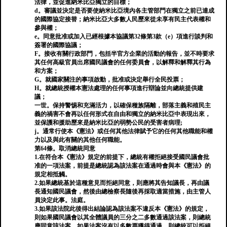
法律，並促進納米比亞獨立的目標；
d。審議並決定是否要使納米比亞境內各主管部門在獨立之前已達成
的國際協定接替；納米比亞大多數人民歷來從未享有民主代表權和
參與權；
e。同意批准或加入已經根據本協議第32條第3款（e）項進行談判和
簽署的國際協議；
F。接收有關行政部門，包括半官方企業的活動的報告，並不時要求
其任何高級官員出席國民議會的任何委員會，以解釋和解釋其行為
和方案；
G。就國家關注的事項啟動，批准或決定舉行全民投票；
H。就總統授權本憲法處理的任何事項進行辯論並向總統提供建
議；
一世。保持警惕和充滿活力，以確保種族隔離，部落主義和殖民主
義的禍害不會再以任何形式在自由和獨立的納米比亞中表現出來，
並保護和援助歷來是納米比亞的弱勢公民的受害者病理;
j。通常行使本《憲法》或任何其他法律賦予它的任何其他職能和權
力以及與此有關的其他任何職能。
第64條。取消總統同意
1.在符合本《憲法》規定的前提下，總統有權拒絕接受國民議會批
准的一項法案，前提是總統認為該法案在通過時會與本《憲法》的
規定相抵觸。
2.如果總統基於這種意見而拒絕同意，則應將其告知議長，再由議
長通知國民議會，然後由總檢察長隨後再採取適當措施，由主管人
員決定此事。法庭。
3.如果該法院此後得出結論認為該法案不違反本《憲法》的規定，
則如果國民議會以其全體議員的三分之二多數通過該法案，則總統
應同意該法案。如果法案沒有以多數票獲得通過，則總統可以拒絕