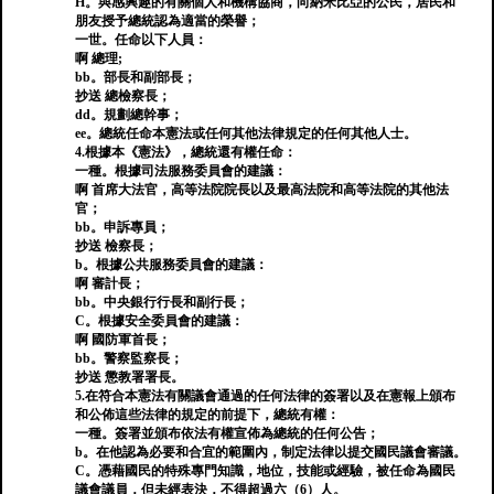
H。與感興趣的有關個人和機構協商，向納米比亞的公民，居民和
朋友授予總統認為適當的榮譽；
一世。任命以下人員：
啊 總理;
bb。部長和副部長；
抄送 總檢察長；
dd。規劃總幹事；
ee。總統任命本憲法或任何其他法律規定的任何其他人士。
4.根據本《憲法》，總統還有權任命：
一種。根據司法服務委員會的建議：
啊 首席大法官，高等法院院長以及最高法院和高等法院的其他法
官；
bb。申訴專員；
抄送 檢察長；
b。根據公共服務委員會的建議：
啊 審計長；
bb。中央銀行行長和副行長；
C。根據安全委員會的建議：
啊 國防軍首長；
bb。警察監察長；
抄送 懲教署署長。
5.在符合本憲法有關議會通過的任何法律的簽署以及在憲報上頒布
和公佈這些法律的規定的前提下，總統有權：
一種。簽署並頒布依法有權宣佈為總統的任何公告；
b。在他認為必要和合宜的範圍內，制定法律以提交國民議會審議。
C。憑藉國民的特殊專門知識，地位，技能或經驗，被任命為國民
議會議員，但未經表決，不得超過六（6）人。