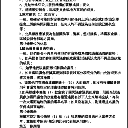
d。心智不健全，並已由主管法院宣布：
e。是納米比亞公共服務機構的薪酬成員；要么
F。是國家委員會，區域委員會或地方當局的成員。
2.就本條第（1）款而言：
一種。在確定可能針對定罪或判刑的任何上訴已確定或針對該定罪
提出上訴的時間到期之前，任何人均不得認為任何法院已將其定
罪；
b。公共服務應被視為包括國防軍，警察，懲戒服務，準國家企業，
區域委員會和地方當局。
第48條座位的休息
1.國民議會議員應空缺：
一種。他們是否不再具有使他們有資格成為國民議會議員的資格；
b。如果提名他們參加國民議會的政黨通知議長該成員不再是該政黨
的成員；
C。如果他們以書面形式辭職給議長；
d。如果國民議會根據其規則和常規以充分和充分的理由允許或要求
將其撤職，將其撤職；
e。如果他們在國會連續開會十（10）天而缺席，卻沒有根據國會規
則和會議常規指定的理由獲得國會特別假期。
2.如果根據本條第（1）款空缺了國民議會議員的席位，則提名該議
員參加國民議會的政黨應有權通過提名以下人士來填補空缺：為前
一次大選而編制的黨的選舉名單；如果沒有該人，則通過提名黨的
任何成員來編制。
第49條選舉
根據本協定第46條第（1）款（a）項選舉的成員應列入當事方名
單，並按照本附表4規定的比例代表制原則進行。
第五十條期限