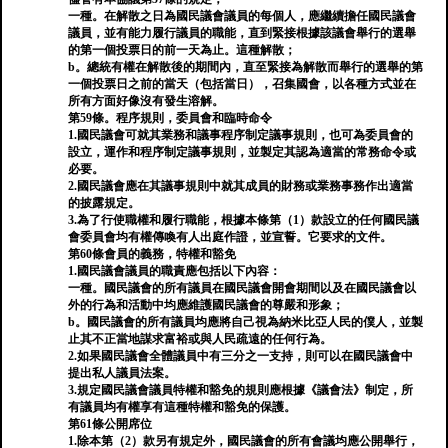
一種。在解散之日為國民議會議員的每個人，應繼續擔任國民議會
議員，並有能力履行議員的職能，直到緊接根據該議會舉行的選舉
的第一個投票日的前一天為止。這種解散；
b。總統有權在解散後的期間內，直至緊接為解散而舉行的選舉的第
一個投票日之前的當天（包括當日），召集國會，以各種方式並在
所有方面好像沒有發生溶解。
第59條。程序規則，委員會和臨時命令
1.國民議會可就其業務和議事程序制定議事規則，也可為委員會的
設立，運作和程序制定議事規則，並製定其認為適當的常務命令或
必要。
2.國民議會應在其議事規則中就其成員的財務或業務事務作出適當
的披露規定。
3.為了行使職權和履行職能，根據本條第（1）款設立的任何國民議
會委員會均有權傳喚有人出庭作證，並宣誓。它要求的文件。
第60條會員的義務，特權和豁免
1.國民議會議員的職責應包括以下內容：
一種。國民議會的所有議員在國民議會開會期間以及在國民議會以
外的行為和活動中均應維護國民議會的尊嚴和形象；
b。國民議會的所有議員均應將自己視為納米比亞人民的僕人，並製
止其不正當地謀求富裕或與人民疏遠的任何行為。
2.如果國民議會全體議員中有三分之一支持，則可以在國民議會中
提出私人議員法案。
3.規定國民議會議員特權和豁免的規則應根據《議會法》制定，所
有議員均有權享有這種特權和豁免的保護。
第61條公開席位
1.除本第（2）款另有規定外，國民議會的所有會議均應公開舉行，