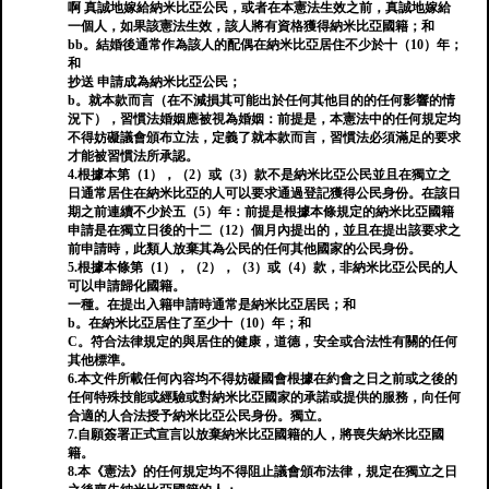
啊 真誠地嫁給納米比亞公民，或者在本憲法生效之前，真誠地嫁給
一個人，如果該憲法生效，該人將有資格獲得納米比亞國籍；和
bb。結婚後通常作為該人的配偶在納米比亞居住不少於十（10）年；
和
抄送 申請成為納米比亞公民；
b。就本款而言（在不減損其可能出於任何其他目的的任何影響的情
況下），習慣法婚姻應被視為婚姻：前提是，本憲法中的任何規定均
不得妨礙議會頒布立法，定義了就本款而言，習慣法必須滿足的要求
才能被習慣法所承認。
4.根據本第（1），（2）或（3）款不是納米比亞公民並且在獨立之
日通常居住在納米比亞的人可以要求通過登記獲得公民身份。在該日
期之前連續不少於五（5）年：前提是根據本條規定的納米比亞國籍
申請是在獨立日後的十二（12）個月內提出的，並且在提出該要求之
前申請時，此類人放棄其為公民的任何其他國家的公民身份。
5.根據本條第（1），（2），（3）或（4）款，非納米比亞公民的人
可以申請歸化國籍。
一種。在提出入籍申請時通常是納米比亞居民；和
b。在納米比亞居住了至少十（10）年；和
C。符合法律規定的與居住的健康，道德，安全或合法性有關的任何
其他標準。
6.本文件所載任何內容均不得妨礙國會根據在約會之日之前或之後的
任何特殊技能或經驗或對納米比亞國家的承諾或提供的服務，向任何
合適的人合法授予納米比亞公民身份。獨立。
7.自願簽署正式宣言以放棄納米比亞國籍的人，將喪失納米比亞國
籍。
8.本《憲法》的任何規定均不得阻止議會頒布法律，規定在獨立之日