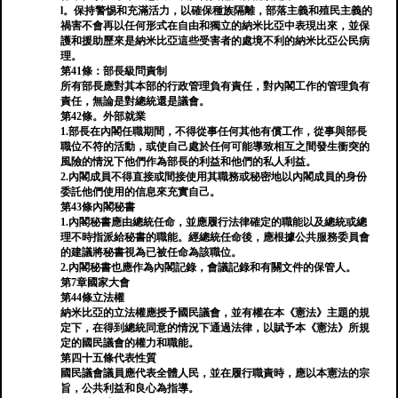
l。保持警惕和充滿活力，以確保種族隔離，部落主義和殖民主義的
禍害不會再以任何形式在自由和獨立的納米比亞中表現出來，並保
護和援助歷來是納米比亞這些受害者的處境不利的納米比亞公民病
理。
第41條：部長級問責制
所有部長應對其本部的行政管理負有責任，對內閣工作的管理負有
責任，無論是對總統還是議會。
第42條。外部就業
1.部長在內閣任職期間，不得從事任何其他有償工作，從事與部長
職位不符的活動，或使自己處於任何可能導致相互之間發生衝突的
風險的情況下他們作為部長的利益和他們的私人利益。
2.內閣成員不得直接或間接使用其職務或秘密地以內閣成員的身份
委託他們使用的信息來充實自己。
第43條內閣秘書
1.內閣秘書應由總統任命，並應履行法律確定的職能以及總統或總
理不時指派給秘書的職能。經總統任命後，應根據公共服務委員會
的建議將秘書視為已被任命為該職位。
2.內閣秘書也應作為內閣記錄，會議記錄和有關文件的保管人。
第7章國家大會
第44條立法權
納米比亞的立法權應授予國民議會，並有權在本《憲法》主題的規
定下，在得到總統同意的情況下通過法律，以賦予本《憲法》所規
定的國民議會的權力和職能。
第四十五條代表性質
國民議會議員應代表全體人民，並在履行職責時，應以本憲法的宗
旨，公共利益和良心為指導。