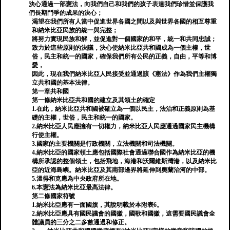
決心通過一部憲法，向我們自己和我們的孩子表達我們珍惜並保護我
們長期鬥爭的成果的決心；
渴望在我們所有人當中促進世界各國之間以及與世界各國的相互尊重
和納米比亞民族的統一與完整；
將努力實現民族和解，並促進對一個國家的和平，統一和共同忠誠；
致力於這些原則的決議，決心使納米比亞共和國成為一個主權，世
俗，民主和統一的國家，確保我們所有公民的正義，自由，平等和博
愛，
因此，現在我們納米比亞人民接受並通過該《憲法》作為我們主權獨
立共和國的基本法律。
第一章共和國
第一條納米比亞共和國的建立及其領土的確定
1.在此，納米比亞共和國被確立為一個以民主，法治和正義原則為基
礎的主權，世俗，民主和統一的國家。
2.納米比亞人民應擁有一切權力，納米比亞人民應通過國家民主機構
行使主權。
3.國家的主要機關是行政機關，立法機關和司法機關。
4.納米比亞的國家領土應包括國際社會通過聯合國作為納米比亞的機
構所承認的整個領土，包括飛地，海港和沃爾維斯灣港，以及納米比
亞的近海島嶼。納米比亞及其南部邊界將延伸到奧蘭治河的中部。
5.溫得和克應為中央政府所在地。
6.本憲法為納米比亞最高法律。
第二條國家符號
1.納米比亞應有一面國旗，其說明載於本附表6。
2.納米比亞應具有國民議會的國徽，國歌和國徽，這需要國民議會全
體議員的三分之二多數通過和修正。