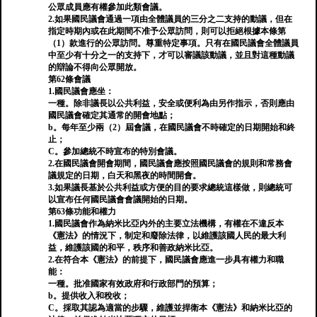
公眾成員應有權參加此類會議。
2.如果國民議會通過一項由全體議員的三分之二支持的動議，但在
指定時期內或在此期間不准予公眾訪問，則可以拒絕根據本條第
（1）款進行的公眾訪問。尊重特定事項。只有在國民議會全體議員
中至少有十分之一的支持下，才可以審議該動議，並且對這種動議
的辯論不得向公眾開放。
第62條會議
1.國民議會應坐：
一種。除非議長以公共利益，安全或便利為由另作指示，否則應由
國民議會確定其通常的開會地點；
b。每年至少兩（2）屆會議，在國民議會不時確定的日期開始和終
止；
C。參加總統不時宣布的特別會議。
2.在國民議會開會期間，國民議會應按照國民議會的規則和常務會
議規定的日期，白天和黑夜的時間開會。
3.如果議長基於公共利益或方便的目的要求總統這樣做，則總統可
以宣布任何國民議會會議開始的日期。
第63條功能和權力
1.國民議會作為納米比亞內外的主要立法機構，有權在不違反本
《憲法》的情況下，制定和廢除法律，以維護該國人民的最大利
益，維護該國的和平，秩序和善政納米比亞。
2.在符合本《憲法》的前提下，國民議會應進一步具有權力和職
能：
一種。批准國家有效政府和行政部門的預算；
b。提供收入和稅收；
C。採取其認為適當的步驟，維護並捍衛本《憲法》和納米比亞的