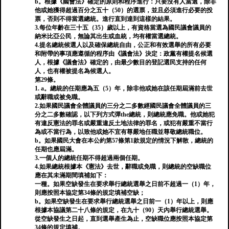
b。根據《國會法》確定的原則和程序進行：只要沒有人當選，除非
他或她獲得超過百分之五十（50）的選票，並且必須進行必要的投
票，否則不得當選總統。進行直到達到這樣的結果。
3.每位年齡在三十五（35）歲以上，有資格當選為國民議會議員的
納米比亞公民，無論其出生或血統，均有權當選總統。
4.提名總統候選人以及確保總統自由，公正和有效選舉的所有必要
和附帶的事項應遵循的程序由《議會法》決定：政黨有權提名候選
人，根據《議會法》確定的，由最少數目的登記選民支持的任何
人，也有權被提名為候選人。
第29條。
1. a。總統的任期應為五（5）年，除非他或她在該任期屆滿前去世
或辭職或被免職。
2.如果國民議會全體議員的三分之二多數經國民議會全體議員的三
分之二多數確認，以下列方式彈the總統，則總統應免職。他或她犯
有違反憲法的罪名或嚴重違反土地法律的罪名，或犯有嚴重不當行
為或不當行為，以致他或她不宜有尊嚴地任職並尊敬總統職位。
b。如果國民大會在本公約第57條第1款規定的情況下解散，總統的
任期也應屆滿。
3.一個人的總統任期不得超過兩個任期。
4.如果總統根據本《憲法》去世，辭職或免職，則總統的空缺職位
應在其未滿期間填補如下：
一種。如果空缺發生在要求舉行總統選舉之日前不超過一（1）年，
則應按照本協定第34條的規定填補空缺；
b。如果空缺發生在要求舉行總統選舉之日前一（1）年以上，則應
根據本協議第二十八條的規定，在九十（90）天內舉行總統選舉。
從空缺發生之日起，直到選舉產生為止，空缺職位應按照本協定第
34條的規定填補。