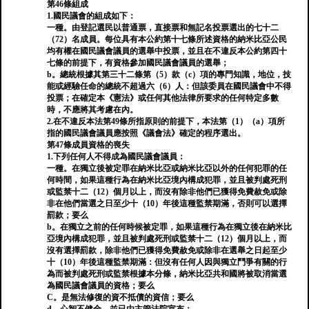
第46條組成
1.國民議會的組成如下：
一種。由登記選民以普通票，直接票和無記名投票選出的七十二
（72）名成員。每位具有本公約第十七條所述資格的納米比亞公民
均有權在國民議會議員的選舉中投票，並且在不違反本公約第四十
七條的前提下，有資格參加國民議會議員的選舉；
b。總統根據其第三十二條第（5）款（c）項的專門知識，地位，技
能或經驗任命的總統不超過六（6）人：但該委員在國民議會中不得
投票；在確定本《憲法》或任何其他法律所要求的任何特定多數
時，不應將其考慮在內。
2.在不違反本法第49條所指原則的前提下，本法第（1）（a）項所
指的國民議會議員應按照《議會法》確定的程序選出。
第47條成員資格的喪失
1.下列任何人不得成為國民議會議員：
一種。在獨立後被定罪在納米比亞或納米比亞以外的任何犯罪的任
何時間，如果這種行為在納米比亞境內構成犯罪，並且被判處死刑
或監禁十二（12）個月以上，而沒有除非他們已獲得免費赦免或除
非在他們當選之日至少十（10）年後這種監禁期滿，否則可以選擇
罰款；要么
b。在獨立之前的任何時候被定罪，如果這種行為在獨立後在納米比
亞境內構成犯罪，並且被判處死刑或監禁十二（12）個月以上，而
沒有選擇罰款，除非他們已獲得免費赦免或除非在選舉之日起至少
十（10）年後這種監禁期滿：但沒有任何人因與獨立鬥爭有關的行
為而被判處死刑或監禁根據本分條，納米比亞共和國將被取消當選
為國民議會議員的資格；要么
C。是無法修復的資不抵債的資信；要么