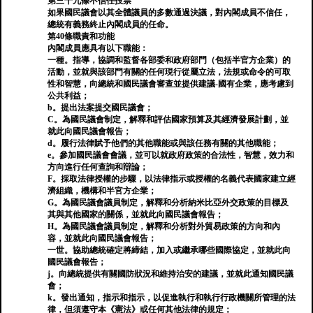
第三十九條不信任投票
如果國民議會以其全體議員的多數通過決議，對內閣成員不信任，
總統有義務終止內閣成員的任命。
第40條職責和功能
內閣成員應具有以下職能：
一種。指導，協調和監督各部委和政府部門（包括半官方企業）的
活動，並就與該部門有關的任何現行從屬立法，法規或命令的可取
性和智慧，向總統和國民議會審查並提供建議-國有企業，應考慮到
公共利益；
b。提出法案提交國民議會；
C。為國民議會制定，解釋和評估國家預算及其經濟發展計劃，並
就此向國民議會報告；
d。履行法律賦予他們的其他職能或與該任務有關的其他職能；
e。參加國民議會會議，並可以就政府政策的合法性，智慧，效力和
方向進行任何查詢和辯論；
F。採取法律授權的步驟，以法律指示或授權的名義代表國家建立經
濟組織，機構和半官方企業；
G。為國民議會議員制定，解釋和分析納米比亞外交政策的目標及
其與其他國家的關係，並就此向國民議會報告；
H。為國民議會議員制定，解釋和分析對外貿易政策的方向和內
容，並就此向國民議會報告；
一世。協助總統確定將締結，加入或繼承哪些國際協定，並就此向
國民議會報告；
j。向總統提供有關國防狀況和維持治安的建議，並就此通知國民議
會；
k。發出通知，指示和指示，以促進執行和執行行政機關所管理的法
律，但須遵守本《憲法》或任何其他法律的規定；