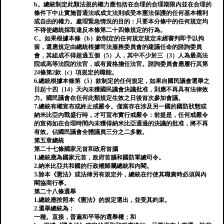
b。總統制定此類法規的權力應包括在合理的合理期限內並在合理的
條件下中止實施普通法或成文法則或受本憲法保護的任何基本權利
或自由的權力。處理緊急情況的目的：只要本分條中的任何規定均
不得使總統採取違反本條第二十四條規定的行為。
C。如果根據本條（b）款制定的任何規定規定未經審判即予以拘
留，還應規定由總統根據司法服務委員會的建議任命的諮詢委員
會，其組成不得超過五個（5）人，其中不少於三（3）人為最高法
院或高等法院的法官，或有資格擔任法官。諮詢委員會應履行其第
24條第2款（c）項規定的職能。
6.總統根據本條第（5）款制定的任何規定，如果自國民議會選舉之
日起十四（14）天內未獲國民議會決議批准，則應不再具有法律效
力。國民議會在任何此類規定生效之日後首次參加會議。
7.總統有權宣布或終止戒嚴令。僅當存在涉及另一國的國防狀態或
納米比亞內戰盛行時，才可宣布實行戒嚴令：前提是，任何戒嚴令
的宣佈如在合理時間內未獲得納米比亞通過的決議的批准，將不再
有效。佔國民議會全體議員三分之二多數。
第五章總統
第二十七條國家元首和政府首腦
1.總統應為國家元首，政府首腦和國防軍總司令。
2.納米比亞共和國的行政權歸屬總統和內閣。
3.除本《憲法》或法律另有規定外，總統在行使其職責時必須與內
閣協商行事。
第二十八條選舉
1.總統應按照本《憲法》的規定選出，並受其約束。
2.選舉總統為：
一種。直接，普遍和平等的選舉權；和