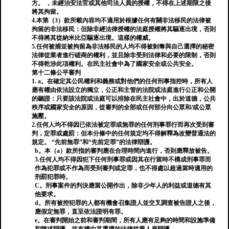
方。 ，未經治安法官或其他司法人員的授權，不得在上述期限之後
將其拘留。
4.本第（3）款所載內容均不適用於根據任何有關非法移民的法律被
拘留的非法移民：但除非經法律授權的法庭授權將其驅逐出境，否則
不得將其從納米比亞驅逐出境。這樣的權威。
5.任何被捕並被拘留為非法移民的人均不得被剝奪與自己選擇的秘密
法律從業者進行磋商的權利，並且除非受到法律和必要的限制，否則
不得乾涉此項權利。在民主社會中為了國家安全或公共安全。
第十二條公平審判
1. a。在確定其公民權利和義務或對他們的任何刑事指控時，所有人
應有權由依法設立的獨立，公正和主管的法院或法庭進行公正和公開
的聽證：只要該法院或法庭可以排除在民主社會中，出於道德，公共
秩序或國家安全的原因，從審判的全部或任何部分向公眾和/或公眾
施壓。
2.任何人均不得因已依法被定罪或無罪的任何刑事罪行而再次受到審
判，定罪或處罰：但本分條中的任何規定均不得解釋為改變普通法的
規定。 “先前無罪”和“先前定罪”的法律辯護。
b。本（a）款所指的審判應在合理時間內進行，否則應釋放被告。
3.任何人均不得因犯下任何刑事罪或因其在行當時不構成刑事罪而
作為犯罪或不作為而受到審判或定罪，也不得處以超過當時適用的
刑罰犯罪時。
C。刑事案件的判決應當公開作出，除非少年人的利益或道德有其
他要求。
d。所有被控犯罪的人都有機會召集證人並交叉調查被告證人之後，
應假定無罪，直至依法證明有罪。
e。在審判開始之前和審判期間，所有人應有足夠的時間和設施準備