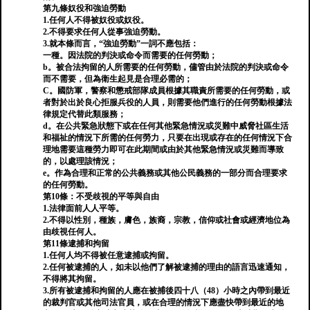
第九條奴役和強迫勞動
1.任何人不得被奴役或奴役。
2.不得要求任何人從事強迫勞動。
3.就本條而言，“強迫勞動”一詞不應包括：
一種。因法院的判決或命令而需要的任何勞動；
b。被合法拘留的人所需要的任何勞動，儘管由於法院的判決或命令
而不需要，但為衛生起見是合理必需的；
C。國防軍，警察和懲戒部隊成員根據其職責所需要的任何勞動，或
者對於出於良心拒服兵役的人員，則需要他們進行的任何勞動根據法
律規定代替此類服務；
d。在公共緊急狀態下或在任何其他緊急情況或災難中威脅社區生活
和福祉的情況下所需的任何勞力，只要在出現或存在的任何情況下合
理地需要這種勞力即可在此期間或由於其他緊急情況或災難而導致
的，以處理該情況；
e。作為合理和正常的公共義務或其他公民義務的一部分而合理要求
的任何勞動。
第10條：不受歧視的平等與自由
1.法律面前人人平等。
2.不得以性別，種族，膚色，族裔，宗教，信仰或社會或經濟地位為
由歧視任何人。
第11條逮捕和拘留
1.任何人均不得被任意逮捕或拘留。
2.任何被逮捕的人，如未以他們了解被逮捕的理由的語言迅速通知，
不得將其拘留。
3.所有被逮捕和拘留的人應在被捕後四十八（48）小時之內帶到最近
的裁判官或其他司法官員，或在合理的情況下應盡快帶到最近的地