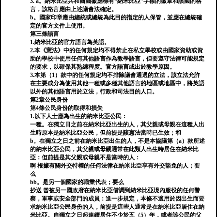
3. a。納米比亞共和國國徽應標有“納米比亞”字樣的徽章和該國的格
言，該格言應由上述議會法確定。
b。國家印章應由總統或總統為此目的指定的人保管，並應在總統確
定的官方文件上使用。
第三條語言
1.納米比亞的官方語言為英語。
2.本《憲法》中的任何規定均不得禁止在私立學校或由國家資助或資
助的學校中使用任何其他語言作為教學語言，但要遵守法律可能規定
的要求，以確保其熟練程度。官方語言或出於教學原因。
3.本第（1）款中的任何規定均不排除議會通過的立法，該立法允許
在主要成分為使用其他一種或多種其他語言的地區或地區中，將英語
以外的其他語言用於立法，行政和司法目的人口。
第2章公民身份
第4條公民身份的取得和損失
1.以下人士應為出生的納米比亞公民：
一種。在獨立日之前在納米比亞出生的人，其父親或母親在這種人出
生時原本是納米比亞公民，但前提是該憲法當時已生效；和
b。在獨立之日之前在納米比亞出生的人，不是本協議第（a）款所述
的納米比亞公民，其父親或母親通常在此類人出生時居住在納米比
亞：但前提是其父親或母親不是當時的人：
啊 根據有關外交特權的任何法律在納米比亞享有外交豁免的人；要
么
bb。是另一個國家的職業代表；要么
抄送 曾被另一國政府在納米比亞借調到納米比亞境內服役的任何警
察，軍事或安全部門的成員：進一步規定，本條不適用於因出生而要
求納米比亞公民身份的人，前提是這些人通常是在納米比亞居住在納
米比亞。自獨立之日起連續居住不少於五（5）年，或者該公民的父