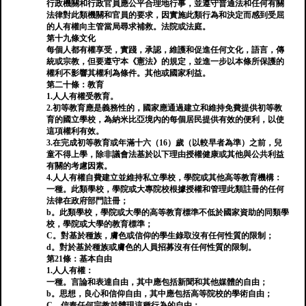
行政機關和行政官員應公平合理地行事，並遵守普通法和任何有關
法律對此類機關和官員的要求，因實施此類行為和決定而感到受屈
的人有權向主管當局尋求補救。法院或法庭。
第十九條文化
每個人都有權享受，實踐，承認，維護和促進任何文化，語言，傳
統或宗教，但要遵守本《憲法》的規定，並進一步以本條所保護的
權利不影響其權利為條件。其他或國家利益。
第二十條：教育
1.人人有權受教育。
2.初等教育應是義務性的，國家應通過建立和維持免費提供初等教
育的國立學校，為納米比亞境內的每個居民提供有效的便利，以使
這項權利有效。
3.在完成初等教育或年滿十六（16）歲（以較早者為準）之前，兒
童不得上學，除非議會法基於以下理由授權健康或其他與公共利益
有關的考慮因素。
4.人人有權自費建立並維持私立學校，學院或其他高等教育機構：
一種。此類學校，學院或大專院校根據授權和管理此類註冊的任何
法律在政府部門註冊；
b。此類學校，學院或大學的高等教育標準不低於國家資助的同類學
校，學院或大學的教育標準；
C。對基於種族，膚色或信仰的學生錄取沒有任何性質的限制；
d。對於基於種族或膚色的人員招募沒有任何性質的限制。
第21條：基本自由
1.人人有權：
一種。言論和表達自由，其中應包括新聞和其他媒體的自由；
b。思想，良心和信仰自由，其中應包括高等院校的學術自由；
C。信奉任何宗教並體現這種行為的自由；