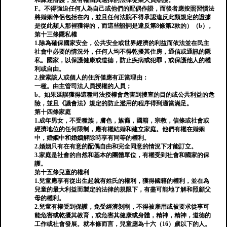
和陳述辯護，並有權由其選擇的法律從業人員辯護。
F。不得強迫任何人為自己或他們的配偶作證，而後者應按照習慣法
將婚姻伴侶包括在內，並且任何法院不得承認違反此類規定的證據
是從此類人那裡獲得的，而這些證詞是違反第8條第2款的）（b）。
第十三條隱私權
1.除為確保國家安全，公共安全或世界經濟的利益而依法並在民主
社會中必要的情況外，任何人均不得乾擾其住房，通信或通訊的隱
私。國家，以保護健康或道德，防止疾病或犯罪，或保護他人的權
利或自由。
2.搜索該人或個人的住所僅應有正當理由：
一種。由主管司法人員授權的人員；
b。如果延誤獲得這種司法授權會危害到搜查的目的或公共利益的危
險，並且《議會法》規定的防止濫用的程序得到適當滿足。
第十四條家庭
1.成年男女，不受種族，膚色，族裔，國籍，宗教，信條或社會或
經濟地位的任何限制，應有權結婚和建立家庭。他們有權在婚姻
中，婚姻中和婚姻解除時享有同等的權利。
2.婚姻只有在有意的配偶自由和完全同意的情況下才能訂立。
3.家庭是社會的自然和基本的團體單位，有權受到社會和國家的保
護。
第十五條兒童的權利
1.兒童應享有從出生起就有姓氏的權利，獲得國籍的權利，並在為
兒童的最大利益而製定的法律的規限下，有盡可能地了解和照顧父
母的權利。
2.兒童有權受到保護，免受經濟剝削，不得被雇用或被要求從事可
能危害或乾擾其教育，或危害其健康或身體，精神，精神，道德的
工作或社會發展。就本條而言，兒童應為十六（16）歲以下的人。