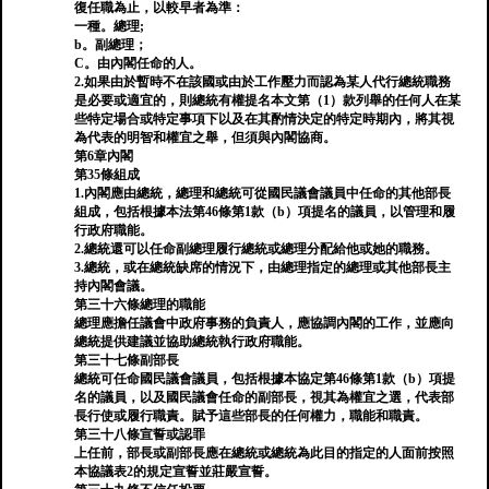
復任職為止，以較早者為準：
一種。總理;
b。副總理；
C。由內閣任命的人。
2.如果由於暫時不在該國或由於工作壓力而認為某人代行總統職務
是必要或適宜的，則總統有權提名本文第（1）款列舉的任何人在某
些特定場合或特定事項下以及在其酌情決定的特定時期內，將其視
為代表的明智和權宜之舉，但須與內閣協商。
第6章內閣
第35條組成
1.內閣應由總統，總理和總統可從國民議會議員中任命的其他部長
組成，包括根據本法第46條第1款（b）項提名的議員，以管理和履
行政府職能。
2.總統還可以任命副總理履行總統或總理分配給他或她的職務。
3.總統，或在總統缺席的情況下，由總理指定的總理或其他部長主
持內閣會議。
第三十六條總理的職能
總理應擔任議會中政府事務的負責人，應協調內閣的工作，並應向
總統提供建議並協助總統執行政府職能。
第三十七條副部長
總統可任命國民議會議員，包括根據本協定第46條第1款（b）項提
名的議員，以及國民議會任命的副部長，視其為權宜之選，代表部
長行使或履行職責。賦予這些部長的任何權力，職能和職責。
第三十八條宣誓或認罪
上任前，部長或副部長應在總統或總統為此目的指定的人面前按照
本協議表2的規定宣誓並莊嚴宣誓。