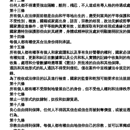
第十二條
任何人都不得遭受強迫隔離，酷刑，殘忍，不人道或有辱人格的待遇或
第十三條
所有個人在法律面前都是自由和平等地出生的，應受到當局的平等保護
不受性別，種族，國籍或家庭出身，語言，宗教的歧視，政治見解或哲
國家應促進條件，使平等能夠真實有效，並應採取有利於歧視或邊緣化
國家應特別保護那些由於其經濟，身體或精神狀況處於明顯脆弱狀況的
第十四條
每個人都有權使其合法身份得到承認。
第十五條
所有個人都有權享有個人和家庭隱私以及享有良好聲譽的權利，國家必
有權知道，更新和糾正在數據庫以及公共和私人實體的記錄中收集到的
收集，處理和分發數據時應尊重《憲法》所批准的自由和其他保障。
通訊和其他形式的私人通訊不得受到侵犯。僅在案件中並根據法令規定
錄。
為了稅收或法律目的以及進行檢查，國家的監督和乾預可能要求在法規
第十六條
所有個人都有權不受限制地發展自己的身份，但不受他人權利和法律秩
第十七條
禁止一切形式的奴隸制，奴役和奴隸貿易。
第十八條
良心自由得到保障。任何人不得因其信念或信念而被剝奪價值，或被迫
行為。
第十九條
宗教自由得到保障。每個人都有權自由地信仰自己的宗教，並可以單獨