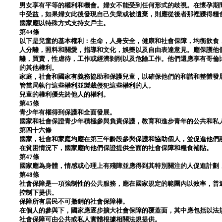
男女享有平等的權利和機會。婦女不能受到任何形式的歧視。在懷孕期
中受益，如果婦女此後發現自己失業或被遺棄，則應從後者那裡獲得糧
國家應以特殊方式支持女戶主。
第44條
以下是兒童的基本權利：生命，人身安全，健康和社會保障，均衡飲食
人分離，照料和關愛，指導和文化，娛樂以及自由表達意見。應保護他
離，買賣，性虐待，工作或經濟剝削以及危險工作。他們還應享有哥倫
的其他權利。
家庭，社會和國家有義務協助和保護兒童，以確保他們的和諧和整體發
管當局執行這些權利並製裁侵犯這些權利的人。
兒童的權利優先於他人的權利。
第45條
青少年有權得到保護和全面發展。
國家和社會保證青少年積極參與負責保護，教育和進步青年的公共和私
第四十六條
國家，社會和家庭均應在第三年齡段參與保護和協助個人，並促進他們
在貧困情況下，國家應向他們保證提供全面的社會保障和糧食補貼。
第47條
國家應為身體，情感或心理上有殘障並應得到其特別關注的人促進計劃
第48條
社會保障是一項強制性的公共服務，應在國家規定的範圍內以效率，普
控制下提供。
保障所有居民不可撤銷的社會保障權。
在個人的參與下，國家應逐步擴大社會保障的覆蓋面，其中應包括以法
社會保障可由公共或私人實體根據相關法規提供。