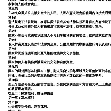
家和個人的社會責任。
第三條
主權完全屬於公共權力產生的人民。人民在憲法規定的範圍內直接或通
第4條
憲法規定了法規規範。在憲法與法規或其他法律法規不兼容的所有情況
哥倫比亞公民和外國人有義務遵守憲法和法律，並尊重和遵守當局。
第5條
國家不加任何歧視地承認個人不可剝奪權利的首要地位，並保護家庭作
第6條
個人對當局違反憲法和法律負全責。公務員應對同樣的侵權行為以及在
第7條
國家承認並保護哥倫比亞民族的種族和文化多樣性。
第8條
國家和個人有義務保護國家的文化和自然資產。
第九條
國家的對外關係基於國家主權，對人民自決的尊重以及對​​哥倫比亞批准
同樣，哥倫比亞的外交政策應以拉丁美洲和加勒比的一體化為導向。
第10條
西班牙語是哥倫比亞的官方語言。少數民族的語言和方言在其領土上也
的教育應為雙語。
標題二：關於權利，擔保和義務
第一章：基本權利
第11條
生命權受到侵犯。沒有死刑。