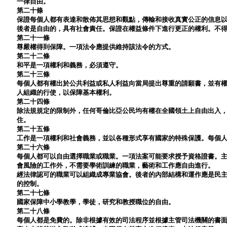
一律自由。
第二十條
保證每個人都有表達和散佈其思想和觀點，傳輸和接收真實公正的信息
後者是自由的，具有社會責任。保證在權益條件下進行更正的權利。不
第二十一條
尊嚴權得到保障。一項法令應提供維持該法令的方式。
第二十二條
和平是一項權利和義務，必須遵守。
第二十三條
每個人都有權出於公共利益或私人利益向當局提出尊重的請願書，並有
人組織的行使，以保障基本權利。
第二十四條
除法規規定的限制外，任何哥倫比亞公民均有權在全國領土上自由出入
住。
第二十五條
工作是一項權利和社會義務，並以各種形式享有國家的特殊保護。每個
第二十六條
每個人都可以自由選擇職業或職業。一項法案可能要求授予資格證書。
會風險的工作外，不需要學術訓練的職業，藝術和工作應自由進行。
經法律認可的職業可以組織成專業協會。後者的內部結構和運作應是民
的控制。
第二十七條
國家保障中小學教學，學徒，研究和教授職位的自由。
第二十八條
每個人都是免費的。除非根據有效的司法程序並根據主管司法機關的書