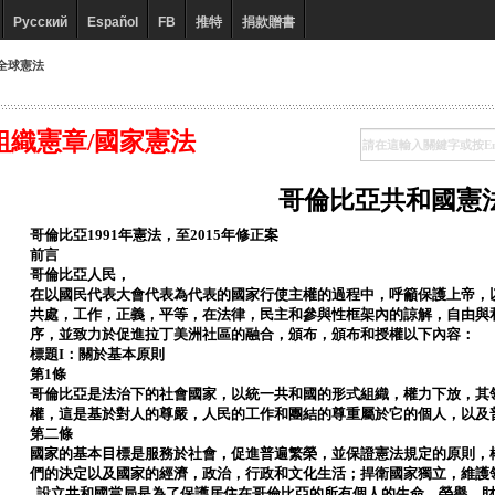
Русский
Español
FB
推特
捐款贈書
全球憲法
組織憲章/國家憲法
哥倫比亞共和國憲
哥倫比亞1991年憲法，至2015年修正案
前言
哥倫比亞人民，
在以國民代表大會代表為代表的國家行使主權的過程中，呼籲保護上帝，
共處，工作，正義，平等，在法律，民主和參與性框架內的諒解，自由與
序，並致力於促進拉丁美洲社區的融合，頒布，頒布和授權以下內容：
標題I：關於基本原則
第1條
哥倫比亞是法治下的社會國家，以統一共和國的形式組織，權力下放，其
權，這是基於對人的尊嚴，人民的工作和團結的尊重屬於它的個人，以及
第二條
國家的基本目標是服務於社會，促進普遍繁榮，並保證憲法規定的原則，
們的決定以及國家的經濟，政治，行政和文化生活；捍衛國家獨立，維護
設立共和國當局是為了保護居住在哥倫比亞的所有個人的生命，榮譽，