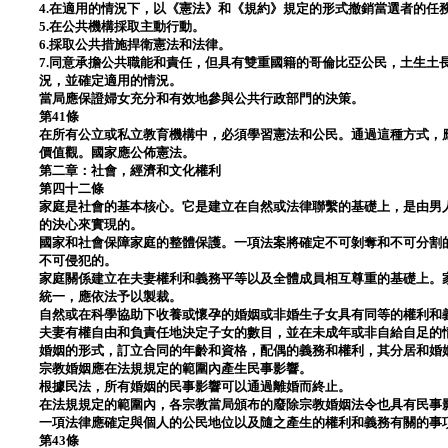
4.在適用的情況下，以《憲法》和《規約》規定的形式撤銷當選者的任
5.在公共機構採取主動行動。
6.採取公共措施捍衛憲法和法律。
7.同意承擔公共職能和責任，但具有雙重國籍的哥倫比亞公民，土生土
況，並確定適用的情況。
當局應保證婦女充分和有效地參與公共行政部門的決策。
第41條
在所有公立或私立教育機構中，必須學習憲法和公民。通過這種方式，
價值觀。國家應公佈憲法。
第二章：社會，經濟和文化權利
第四十二條
家庭是社會的基本核心。它是建立在自然或法律聯繫的基礎上，是由男
的決心來實現的。
國家和社會保障家庭的整體保護。一項法案將確定不可剝奪和不可分割
不可侵犯的。
家庭關係建立在夫妻權利和義務平等以及全體成員相互尊重的基礎上。
統一，應依法予以製裁。
自然或在科學協助下收養或懷孕的婚姻或非婚生子女具有同等的權利和
夫妻有權自由和負責任地決定子女的數目，並在未成年或非自給自足的
婚姻的形式，訂立合同的年齡和資格，配偶的義務和權利，其分居和婚
宗教婚姻應在法規規定的範圍內產生民事影響。
根據民法，所有婚姻的民事影響可以通過離婚而終止。
在法規規定的範圍內，各宗教當局頒布的廢除宗教婚姻法令也具有民事
一項法律應確定與個人的公民地位以及隨之產生的權利和義務有關的事
第43條