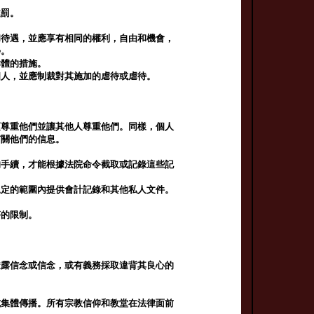
處罰。
和待遇，並應享有相同的權利，自由和機會，
學。
群體的措施。
個人，並應制裁對其施加的虐待或虐待。
須尊重他們並讓其他人尊重他們。同樣，個人
有關他們的信息。
的手續，才能根據法院命令截取或記錄這些記
規定的範圍內提供會計記錄和其他私人文件。
序的限制。
透露信念或信念，或有義務採取違背其良心的
或集體傳播。所有宗教信仰和教堂在法律面前