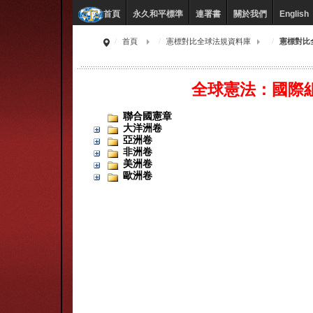
永久和平標準
連署書
關於我們
English
首頁
首頁
憲標對比全球法規資料庫
憲標對比
全球憲法：國際
聯合國憲章
大洋洲卷
亞洲卷
非洲卷
美洲卷
歐洲卷