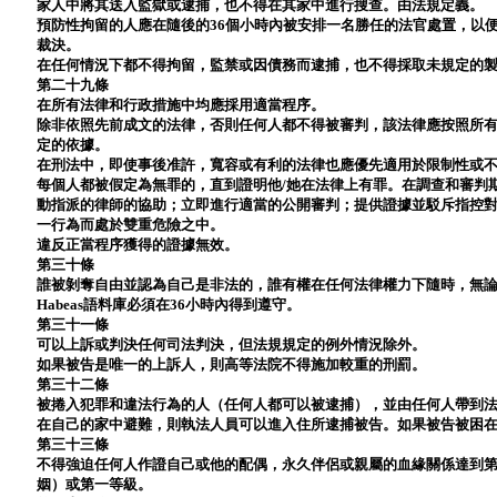
家人中將其送入監獄或逮捕，也不得在其家中進行搜查。由法規定義。
預防性拘留的人應在隨後的36個小時內被安排一名勝任的法官處置，以
裁決。
在任何情況下都不得拘留，監禁或因債務而逮捕，也不得採取未規定的
第二十九條
在所有法律和行政措施中均應採用適當程序。
除非依照先前成文的法律，否則任何人都不得被審判，該法律應按照所
定的依據。
在刑法中，即使事後准許，寬容或有利的法律​​也應優先適用於限制性或
每個人都被假定為無罪的，直到證明他/她在法律上有罪。在調查和審判
動指派的律師的協助；立即進行適當的公開審判；提供證據並駁斥指控
一行為而處於雙重危險之中。
違反正當程序獲得的證據無效。
第三十條
誰被剝奪自由並認為自己是非法的，誰有權在任何法律權力下隨時，無
Habeas語料庫必須在36小時內得到遵守。
第三十一條
可以上訴或判決任何司法判決，但法規規定的例外情況除外。
如果被告是唯一的上訴人，則高等法院不得施加較重的刑罰。
第三十二條
被捲入犯罪和違法行為的人（任何人都可以被逮捕），並由任何人帶到法
在自己的家中避難，則執法人員可以進入住所逮捕被告。如果被告被困
第三十三條
不得強迫任何人作證自己或他的配偶，永久伴侶或親屬的血緣關係達到
姻）或第一等級。