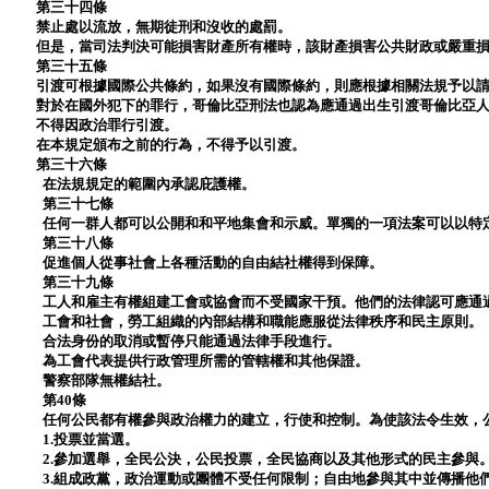
第三十四條
禁止處以流放，無期徒刑和沒收的處罰。
但是，當司法判決可能損害財產所有權時，該財產損害公共財政或嚴重
第三十五條
引渡可根據國際公共條約，如果沒有國際條約，則應根據相關法規予以
對於在國外犯下的罪行，哥倫比亞刑法也認為應通過出生引渡哥倫比亞
不得因政治罪行引渡。
在本規定頒布之前的行為，不得予以引渡。
第三十六條
在法規規定的範圍內承認庇護權。
第三十七條
任何一群人都可以公開和和平地集會和示威。單獨的一項法案可以以特
第三十八條
促進個人從事社會上各種活動的自由結社權得到保障。
第三十九條
工人和雇主有權組建工會或協會而不受國家干預。他們的法律認可應通
工會和社會，勞工組織的內部結構和職能應服從法律秩序和民主原則。
合法身份的取消或暫停只能通過法律手段進行。
為工會代表提供行政管理所需的管轄權和其他保證。
警察部隊無權結社。
第40條
任何公民都有權參與政治權力的建立，行使和控制。為使該法令生效，
1.投票並當選。
2.參加選舉，全民公決，公民投票，全民協商以及其他形式的民主參與
3.組成政黨，政治運動或團體不受任何限制；自由地參與其中並傳播他