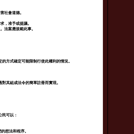
損害社會道德。
請求，准予或提議。
人。法案應規範此事。
定的方式確定可能限制行使此權利的情況。
過對其組成法令的簡單註冊而實現。
公民可以：
。
們的想法和程序。