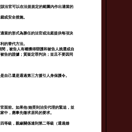
便該法官可以在法規規定的範圍內作出適當的
製裁或安全措施。
有適當的形式為勝任的法官或法庭提供每項決
不利的替代方法。
期間，被告人有權獲得辯護和被告人挑選或自
對被告的證據；質疑定罪判決；並且不要因同
論是自己還是通過第三方援引人身保護令。
官面前。如果他/她受到治安代理的緊追，並
在家中，應事先徵求居民的要求。
第四等級，親緣關係達到第二等級（通過婚