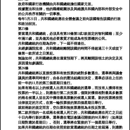
政府和國家行政機關由共和國總統擔任國家元首。
根據憲法和法律，他的職權範圍涉及與維護共和國內部和外部安全中
的公共秩序有關的一切事務。
每年5月21日，共和國總統應在全體會議之前向該國報告該國的行政
和政治狀況。
第25條
要當選共和國總統，必須具有第10條第1或2款規定的智利國籍；至少
年滿35歲，並具備其他必要素質才能成為有投票權的公民。
共和國總統的任期為四年，下一屆不得連任。
未經參議院批准，共和國總統離開該國的時間不得超過三十天或從下
條第一款所述之日算起。
無論如何，共和國總統應在適當預期下，將其離開該領土的決定及其
原因通知參議院。
第26條
共和國總統將以直接投票和有效投票的絕對多數選出。選舉將與議會
議員的選舉同時進行，由各自的憲法組織法決定，選舉必須在上任的
前一年的11月的第三個星期日進行。
如果有兩名以上的候選人出席共和國總統的選舉，而沒有人獲得有效
投票的一半以上，則應進行第二次投票，僅限於獲得相對最高多數票
的兩名候選人並在其中獲得最高票數的候選人當選。新的投票將按照
法律規定的方式，在第一輪投票後的第四個星期日舉行。
就前兩款的規定而言，空白票和無效票應視為未投反對票。
第二款所指的一名或兩名候選人死亡的，共和國總統應在死亡之日起
十日內舉行新的選舉。選舉應在電話會議召開後的90天舉行（如果該
日期對應於星期日）。否則，選舉將在緊接的下一個星期日舉行。
如果共和國總統的任期在依照前款當選總統的任期之前屆滿，則應酌