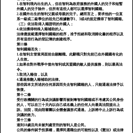
1.在智利境內出生的人，但在智利為政府服務的外國人的兒子和短暫
外國人的兒子除外，但所有這些人都可以選擇智利國籍。
2.在國外出生的智利父親或母親的兒子。總而言之，要求他的一位直
系一級或二級學位的祖先已根據數字1、3或4的規定獲得了智利國籍。
（三）依法取得入籍證明的外國人；
4.依法獲得特殊入籍補助的人。
法律應規範選擇智利國籍的程序，准予拒絕和取消歸化書的程序以及
所有這些行為的登記簿的創建程序。
第11條
智利國籍丟失：
1.在智利主管當局面前自願離職。此辭職只對先前已在外國國有化的
人生效。
2.如果在對外戰爭中曾向智利或其盟國的敵人提供服務，則以最高法
令。
3.取消入籍信，以及
4.通過推翻入籍補助的法律。
那些因本文所述的任何原因而失去智利國籍的人，只能通過法律予以
恢復。
第十二條
受行政機關的行為或決議影響而被剝奪智利國籍或不考慮其公民身份
的人，可以在三十天內以自己或名義上的任何人向最高法院提出上
訴。法院，現由陪審團以全體會議形式通過。上訴將中止上訴行為或
決議的效力。
第十三條
達到18歲且尚未被判處苦刑的智利人是公民。
公民的條件賦予投票權，選擇民選職位的可能性以及《憲法》或法律