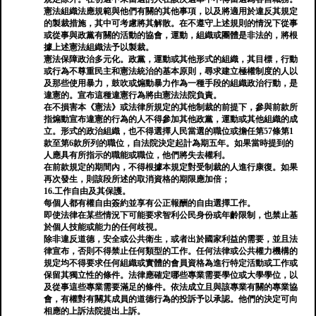
憲法組織法應規範與他們有關的其他事項，以及將適用於違反其規定
的製裁措施，其中可考慮將其解散。在不遵守上述規則的情況下從事
或從事與政黨有關的活動的協會，運動，組織或團體是非法的，將根
據上述憲法組織法予以製裁。
憲法保障政治多元化。政黨，運動或其他形式的組織，其目標，行動
或行為不尊重民主和憲法統治的基本原則，尋求建立極權制度的人以
及那些使用暴力，鼓吹或煽動暴力作為一種手段的組織政治行動，是
違憲的。宣布這種違憲行為將由憲法法院負責。
在不損害本《憲法》或法律所規定的其他制裁的前提下，參與前款所
指煽動宣布違憲的行為的人不得參加其他政黨，運動或其他組織的成
立。形式的政治組織，也不得選擇人民當選的職位或擔任第57條第1
款至第6款所列的職位，自法院決定起計為期五年。如果當時提到的
人應具有所指示的職能或職位，他們將失去權利。
在前款規定的期間內，不得根據本規定對受制裁的人進行康復。如果
再次發生，則該段所述的取消資格的期限應加倍；
16.工作自由及其保護。
每個人都有權自由簽約並享有公正報酬的自由選擇工作。
即使法律在某些情況下可能要求智利公民身份或年齡限制，也禁止基
於個人技能或能力的任何歧視。
除非違反道德，安全或公共衛生，或者出於國家利益的需要，並且法
律宣布，否則不得禁止任何類型的工作。任何法律或公共權力機構的
規定均不得要求任何組織或實體的會員資格為進行特定活動或工作或
保留其獨立性的條件。法律應確定哪些專業需要學位或大學學位，以
及從事這些專業需要滿足的條件。依法成立且與該專業有關的專業協
會，有權對有關其成員的道德行為的投訴予以承認。他們的決定可向
相應的上訴法院提出上訴。