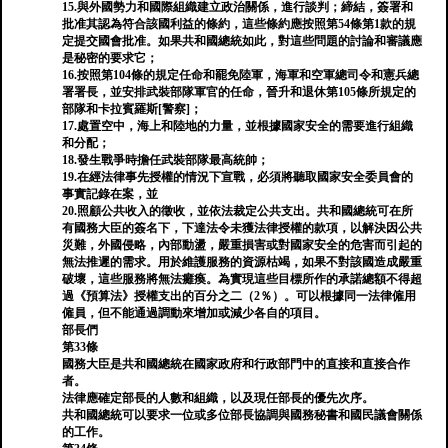
15.與外國勢力和國際組織建立政治關係，進行談判；締結，簽署和
批准其認為符合該國利益的條約，這些條約應按照第54條第1款的規
定提交國會批准。如果共和國總統如此，對這些問題的討論和審議應
是秘密的要求它；
16.按照第104條的規定任命和罷免陸軍，海軍和空軍總司令和憲兵總
署署長，並安排武裝部隊軍官的任命，晉升和退休第105條所規定的
部隊和卡拉賓羅斯[警察]；
17.處置空中，海上和陸地的力量，並根據國家安全的需要進行組織
和分配；
18.發生戰爭時擔任武裝部隊最高統帥；
19.在經法律事先授權的情況下宣戰，必須將聽取國家安全委員會的
事實記錄在案，並
20.照顧公共收入的徵收，並依法裁定公共支出。共和國總統可在所
有國務大臣的簽名下，下達法令未獲法律授權的款項，以解決因公共
災難，外國侵略，內部動盪，嚴重損害或對國家安全的危害而引起的
無法推遲的需求。用於維護服務的資源枯竭，如果不對該國造成嚴重
破壞，這些服務將無法癱瘓。為實現這些目標所作的承諾總額不得超
過《預算法》授權支出的百分之二（2％）。可以根據同一法律僱用
僱員，但不能通過調動來增加或減少各自的項目。
部長們
第33條
國務大臣是共和國總統在國家政府和行政部門中的直接和直接合作
者。
法律應確定部長的人數和組織，以及現任部長的優先次序。
共和國總統可以要求一位或多位部長協調與國務秘書和國民議會關係
的工作。