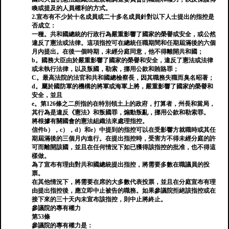
喚或提及的人員權利的方式。
2.宣布有不少於十名成員或二十多名成員針對以下人士提出的指控是
否成立：
一種。共和國總統的行政行為嚴重影響了國家的榮譽或安全，或公然
違反了憲法或法律。這項指控可在總統任職期間和任期屆滿後的六個
月內提出。在後一個時期，未經分庭同意，他不得離開共和國；
b。國務大臣由於嚴重影響了國家的榮譽和安全，違反了憲法或法律
或未執行法律，以及叛國，勒索，挪用公款和賄賂罪；
C。最高法院的法官和共和國總檢察長，因其職務失職而臭名昭著；
d。屬於國防軍的機構的將軍或海軍上將，嚴重影響了國家的榮譽和
安全，並且
e。第126條之二所指的在特別領土上的政府，打算者，州長和當局，
其行為是違反《憲法》和叛國罪，煽動叛亂，挪用公款和勒索罪。
將根據有關國會的憲法組織法來處理指控。
信件b），c），d）和e）中提到的指控可以在受影響方就職時或其任
期屆滿後的三個月內進行。在提出指控時，受害方不得未經分庭的許
可而離開該國，並且在任何情況下如已獲得該指控的批准，也不得這
樣做。
為了宣布有理由對共和國總統提出指控，將需要多數在職議員的投
票。
在其他情況下，將需要在席的大多數代表投票，並且在分庭宣布有理
由提出指控後，應立即中止被告的職務。如果參議院拒絕該指控或在
接下來的三十天內未宣布該指控，則中止將終止。
參議院的專有權力
第53條
參議院的專有權力是：