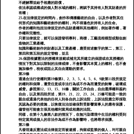
不經解釋並給予相應的賠償，
依法承認或構成的個人對水域的權利，將賦予其持有人對其財產的所
有權；
25.在法律規定的時間內，創作和傳播藝術的自由，以及作者對其任
何形式的知識和藝術創作的權利，均不得遜色於持有人的生命。
作者的權利包括法律規定的作品財產權和其他權利，例如著作權，著
作權和完整性。
只要法律規定，就可以保證發明專利，商標，工藝流程模型或類似創
造物的工業產權。
知識和藝術創作的財產以及工業產權，應受前述數字的第二，第三，
第四和第五段的規定管轄，並且
26.保證根據憲法的授權來規範或補充其所建立的保證或在其授權的
情況下對其加以限制的法律戒律，不會影響其本質上的權利，也不會
施加條件，稅收或阻止其自由運動的要求。
第20條
通過合法行使權利第19條第1、2、3、5、4、5、6、9款第11段所規定
的權利和保障，遭受任意或非法行為或不作為而遭受的剝奪，破壞或
威脅。參照第12、13、15、16條，關於工作自由，自由選擇權和簽約
自由，以及第四段所述，第19、21、22、23、24、25條可能是一致的
親自或通過代表他的任何人到各自的上訴法院，上訴法院應立即採取
其認為必要的措施，以恢復法治並確保對受影響當事人的應有保護，
儘管他可能會主張其他權利當局或相應的法院。
同樣，在第十九條第八款的情況下，在無污染環境中生活的權利受到
特定當局或個人的非法作為或不作為影響時，也將尋求保護。
第21條
凡發現違反憲法或法律規定而被逮捕，拘留或監禁的個人，均可親自