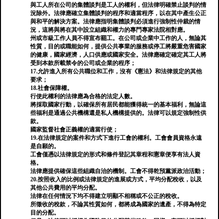
與工人所在公司的集體談判是工人的權利，但法律明確禁止談判的情
況除外。法律應確立集體談判的程序和適當程序，以在其中產生公正
與和平的解決方案。法律應指明集體談判必須進行強制性仲裁的情
況，這將與將在其中設立組織和權力的專門專家法院相對應。
州或市級工作人員不得宣布罷工。在公司或企業中工作的人，無論其
性質，目的或職能如何，提供公共事業的服務或停工將嚴重危害國家
的健康，國家經濟，人口供應或國家安全。法律應確定確定其工人將
受到本款所載禁令的公司或企業的程序；
17.允許進入所有公共職位和工作，沒有《憲法》和法律規定的其他
要求；
18.社會保障權。
行使此權利的法律應為合格的法定人數。
將採取國家行動，以確保所有居民都能獲得統一的基本福利，無論這
些福利是通過公共機構還是私人機構提供的。法律可以規定強制性供
款。
國家監督社會正義權的適當行使；
19.在法律規定的案件和方式下進行工會的權利。工會會員資格永遠
是自願的。
工會僅憑以法律規定的形式和條件登記其章程和憲章便享有法人資
格。
法律應提供確保這些組織自治的機制。工會不得乾預黨派政治活動；
20.按照收入的比例或法律規定的進展或方式，平均分配稅收，以及
其他公共費用的平均分配。
法律在任何情況下均不得建立明顯不相稱或不公正的稅收。
所徵收的稅款，不論其性質如何，都將成為國家的遺產，不得為特定
目的分配。