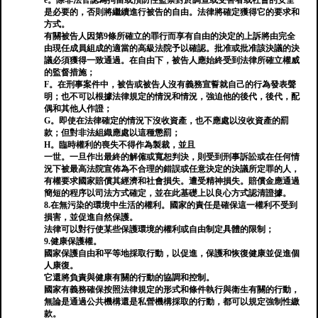
e。除非法官認為拘留或預防性監禁對於調查或受害者或社會的安全
是必要的，否則將繼續進行被告的自由。法律將確定獲得它的要求和
方式。
有關被告人因第9條所確立的罪行而享有自由的決定的上訴將由完全
由現任成員組成的適當的高級法院予以確認。批准或批准該決議的決
議必須獲得一致通過。在自由下，被告人應始終受到法律所確立權威
的監督措施；
F。在刑事案件中，被告或被告人沒有義務宣誓就自己的行為發表聲
明；也不可以根據法律規定的情況和情況，強迫他的後代，後代，配
偶和其他人作證；
G。即使在法律確定的情況下沒收資產，也不應處以沒收資產的罰
款；但對非法組織應處以這種懲罰；
H。臨時權利的喪失不得作為製裁，並且
一世。一旦作出最終的解僱或寬恕判決，則受到刑事訴訟或在任何情
況下被最高法院宣佈為不合理的錯誤或任意決定的決議所定罪的人，
有權要求國家賠償其經濟和社會損失。遭受精神損失。賠償金應通過
簡短的程序以司法方式確定，並在此基礎上以良心方式認清證據。
8.在無污染的環境中生活的權利。國家的責任是確保這一權利不受到
損害，並促進自然保護。
法律可以對行使某些保護環境的權利或自由制定具體的限制；
9.健康保護權。
國家保護自由和平等地採取行動，以促進，保護和恢復健康並促進個
人康復。
它還將負責與健康有關的行動的協調和控制。
國家有義務確保按照法律規定的形式和條件執行與衛生有關的行動，
無論是通過公共機構還是私營機構採取的行動，都可以規定強制性繳
款。