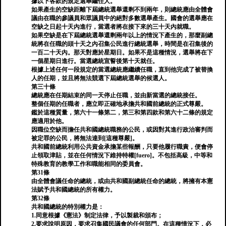
據以下各款的規定選舉繼任人。
如果產生的空缺距離下屆總統選舉還剩不到兩年，則總統應由全體會
議由在職的參議員和眾議員中的絕對多數選舉產生。國會的選舉應在
空缺之日起十天內進行，當選者將在接下來的三十天內就職。
如果空缺是在下屆總統選舉還剩兩年以上的情況下產生的，那麼副總
統將在任職的頭十天之內召集公民進行總統選舉，時間是在召集後的
一百二十天內。那天對應於星期日。如果不是這種情況，選舉將在下
一個星期日進行。當選總統宣誓後第十天就任。
根據上述任何一段規定的當選總統應繼續任職，直到他完成了被替換
人的任期，並且將無法競選下屆總統選舉的候選人。
第三十條
總統應在任期結束的同一天停止任職，並由新當選的總統接任。
整個任期的任職者，應立即正確地承擔共和國前總統的正式尊嚴。
鑑於這種質量，第六十一條第二，第三和第四款和第六十二條的規定
應適用於他。
因職位空缺而擔任共和國總統職務的公民，或因對其進行政治審判而
被定罪的公民，將無法達到[這種尊嚴]。
共和國前總統利用公共資金承擔某些報酬，只要他履行職責，便會停
止領取津貼，並在任何情況下維持特權[fuero]。不包括高級，中等和
特殊教育的教學工作和職能相同的委員會。
第31條
由全體會議任命的總統，或由共和國副總統任命的總統，將擁有本憲
法賦予共和國總統的所有權力。
第32條
共和國總統的特別權力是：
1.同意根據《憲法》制定法律，予以製裁和頒布；
2.要求說明原​​因，要求召集國民議會的任何部門。在這種情況下，必