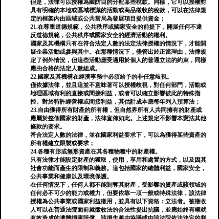
但是，法律可以授權為國防目的分配某些稅款。同樣，它可以授權對
具有明確的本地或區域標識的活動或商品徵收的稅款，可以在法律規
定的框架內由區域或公共當局為發展項目提供資金；
21.在尊重道德規範，公共秩序或國家安全的前提下，開展任何不違
反道德規範，公共秩序或國家安全的經濟活動的權利。
國家及其機構只有在符合法定人數的法定法律授權的情況下，才能開
展企業活動或參與其中。在那種情況下，儘管出於正當理由，法律規
定了例外情況，但這些活動應受適用於個人的普通立法的約束，同樣
應由合格的法定人數組成。
22.國家及其機構在經濟事務中必須給予的非任意歧視。
僅依據法律，並且這並不意味著可以授權歧視，對任何部門，活動或
地理區域有利的直接或間接利益，或者可以確立影響彼此的特殊指
控。對於特許經營權或間接利益，其估計成本應每年列入預算法；
23.自由獲得所有財產的所有權，但自然界所有人共同擁有的財產或
應屬於整個國家的財產，法律宣佈如此。上述規定不影響本憲法其他
條款的要求。
符合法定人數的法律，並在國家利益要求下，可以為獲得某些資產的
所有權建立限製或要求；
24.各種有形或無形資產在其各種物種中的財產權。
只有法律才能設定財產的獲取，使用，享用和處置的方式，以及因其
社會功能而產生的限制和義務。這包括國家的總體利益，國家安全，
公共事業和健康以及環境保護。
在任何情況下，任何人都不能剝奪其財產，受影響的資產或該領域的
任何必不可少的能力或權力，但要依靠一項一般或特殊法律，該法律
授權為公共事業或國家利益徵用，並具有以下資格：立法者。被徵收
人可以在普通法院面前就徵收法的合法性提出抗議，並應始終有權就
有效造成的遺體損害賠償，該損失將由協議或由該法院依法決定的判