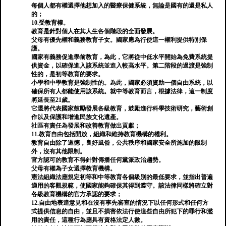
每個人都有權選擇他想加入的醫療保健系統，無論是國有的還是私人
的；
10.受教育權。
教育是針對個人在其人生各個階段的全面發展。
父母有優先權和義務教育子女。國家應為行使這一權利提供特別保
護。
國家有義務促進學前教育，為此，它將從中低水平開始為免費系統提
供資金，以確保進入該系統並進入較高水平。第二階段的過渡是強制
性的，是初等教育的要求。
小學和中學教育是強制性的。為此，國家必須資助一個自由系統，以
確保所有人都能使用該系統。就中等教育而言，根據法律，這一制度
將延長至21歲。
它還將代表國家鼓勵發展各級教育，鼓勵進行科學技術研究，藝術創
作以及保護和增進民族文化遺產。
社區有責任為發展和改善教育做出貢獻；
11.教育自由包括開放，組織和維持教育機構的權利。
教育自由除了道德，良好風俗，公共秩序和國家安全所施加的限制
外，沒有其他限制。
官方認可的教育不得針對傳播任何黨派政治趨勢。
父母有權為子女選擇教育機構。
憲法組織法應規定初等和中等教育各個級別的最低要求，並指出普遍
適用的客觀規範，使國家能夠確保其得到遵守。該法律同樣將確立對
各級教育機構的官方承認的要求；
12.自由地表達意見和在沒有事先審查的情況下以任何形式和任何方
式提供信息的自由，並且不損害依法行使這些自由所犯下的罪行和濫
用的責任，這種行為應具有資格法定人數。