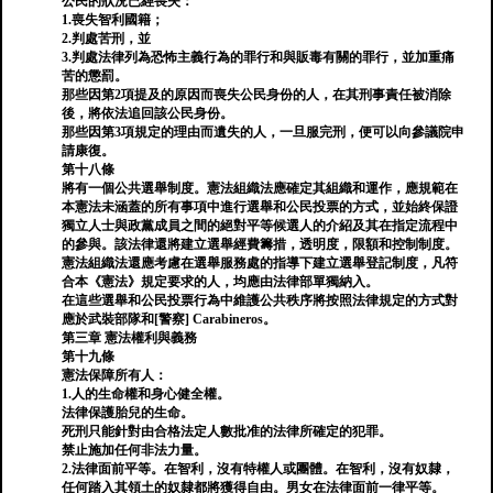
公民的狀況已經喪失：
1.喪失智利國籍；
2.判處苦刑，並
3.判處法律列為恐怖主義行為的罪行和與販毒有關的罪行，並加重痛
苦的懲罰。
那些因第2項提及的原因而喪失公民身份的人，在其刑事責任被消除
後，將依法追回該公民身份。
那些因第3項規定的理由而遺失的人，一旦服完刑，便可以向參議院申
請康復。
第十八條
將有一個公共選舉制度。憲法組織法應確定其組織和運作，應規範在
本憲法未涵蓋的所有事項中進行選舉和公民投票的方式，並始終保證
獨立人士與政黨成員之間的絕對平等候選人的介紹及其在指定流程中
的參與。該法律還將建立選舉經費籌措，透明度，限額和控制制度。
憲法組織法還應考慮在選舉服務處的指導下建立選舉登記制度，凡符
合本《憲法》規定要求的人，均應由法律部單獨納入。
在這些選舉和公民投票行為中維護公共秩序將按照法律規定的方式對
應於武裝部隊和[警察] Carabineros。
第三章 憲法權利與義務
第十九條
憲法保障所有人：
1.人的生命權和身心健全權。
法律保護胎兒的生命。
死刑只能針對由合格法定人數批准的法律所確定的犯罪。
禁止施加任何非法力量。
2.法律面前平等。在智利，沒有特權人或團體。在智利，沒有奴隸，
任何踏入其領土的奴隸都將獲得自由。男女在法律面前一律平等。