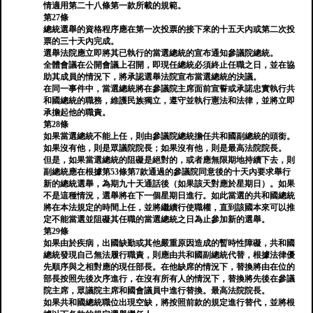
情適用第二十八條第一款所載的規範。
第27條
總統選舉的資格程序應在第一次投票的接下來的十五天內或第二次投
票的三十天內完成。
選舉法院應立即將其已執行的當選總統的宣布通知參議院總統。
全體會議在公開會議上召開，即現任總統必須終止任職之日，並在協
助其成員的情況下，將承認選舉法院宣布當選總統的決議。
在同一事件中，當選總統將在參議院主席面前宣誓或承諾忠實執行共
和國總統的職務，維護民族獨立，遵守並執行憲法和法律，並將立即
承擔起他的職責。
第28條
如果當選總統不能上任，則由參議院總統擔任共和國副總統的頭銜。
如果沒有他，則是眾議院院長；如果沒有他，則是最高法院院長。
但是，如果當選總統的阻礙是絕對的，或者應無限期地持續下去，則
副總統應在根據第53條第7款通過的參議院同意後的十天內要求舉行
新的總統選舉，為期九十天通話後（如果該天對應於星期日）。如果
不是這種情況，選舉將在下一個星期日進行。如此當選的共和國總統
將在本法規定的時間上任，並將繼續行使職權，直到該國本來可以推
定不能當選並阻礙其任職的當選總統之日為止參加新的選舉。
第29條
如果由於疾病，出國缺勤或其他嚴重原因造成的暫時性障礙，共和國
總統發現自己無法履行職責，則應由共和國副總統代替，根據法律優
先順序與之相對應的現任部長。在他缺席的情況下，替換將由在位的
部長按照先後次序進行，在沒有所有人的情況下，替換將先後在參議
院主席，眾議院主席和國會議員中進行替換。最高法院院長。
如果共和國總統職位出現空缺，將按照前款的規定進行替代，並將根