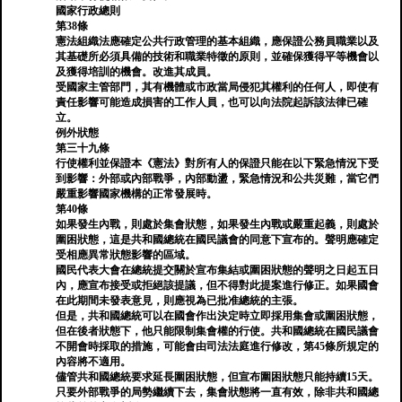
國家行政總則
第38條
憲法組織法應確定公共行政管理的基本組織，應保證公務員職業以及
其基礎所必須具備的技術和職業特徵的原則，並確保獲得平等機會以
及獲得培訓的機會。改進其成員。
受國家主管部門，其有機體或市政當局侵犯其權利的任何人，即使有
責任影響可能造成損害的工作人員，也可以向法院起訴該法律已確
立。
例外狀態
第三十九條
行使權利並保證本《憲法》對所有人的保證只能在以下緊急情況下受
到影響：外部或內部戰爭，內部動盪，緊急情況和公共災難，當它們
嚴重影響國家機構的正常發展時。
第40條
如果發生內戰，則處於集會狀態，如果發生內戰或嚴重起義，則處於
圍困狀態，這是共和國總統在國民議會的同意下宣布的。聲明應確定
受相應異常狀態影響的區域。
國民代表大會在總統提交關於宣布集結或圍困狀態的聲明之日起五日
內，應宣布接受或拒絕該提議，但不得對此提案進行修正。如果國會
在此期間未發表意見，則應視為已批准總統的主張。
但是，共和國總統可以在國會作出決定時立即採用集會或圍困狀態，
但在後者狀態下，他只能限制集會權的行使。共和國總統在國民議會
不開會時採取的措施，可能會由司法法庭進行修改，第45條所規定的
內容將不適用。
儘管共和國總統要求延長圍困狀態，但宣布圍困狀態只能持續15天。
只要外部戰爭的局勢繼續下去，集會狀態將一直有效，除非共和國總