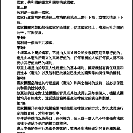
國旗，共和國的徽章和國歌構成國徽。
第三條
智利是一個統一國家。
國家行政當局將在法律上在功能和地區上進行下放，或在其情況下下
放。
國家機關將鼓勵加強國家的區域化，促進國家領土，省和公社之間的
公平，牢固發展。
第4條
智利是一個民主共和國。
第5條
主權基本上屬於國家。它是由人民通過公民投票和定期選舉行使的，
也是由本憲法所建立的當局行使的。任何階層的人或任何個人都不得
要求其行使自己的權利。
尊重主權是由於尊重人性所產生的基本權利。國家機關有責任尊重和
促進本《憲法》以及智利已批准並已生效的國際條約所保障的權利。
第6條
國家機關必須使其行動服從《憲法》和與之相符的規範，並必須保證
共和國的體制秩序。
該憲法的規定對上述機關的官員或其他成員以及每個個人，機構或團
體均具有約束力。違反該規範將產生法律確定的責任和製裁。
第7條
國家機關只有在其職權範圍內並按照法律規定的方式，對其成員進行
定期投資後，才能有效行事。
即使以特殊情況為藉口，任何權力，個人或一群人也不得主張憲法或
法律明確賦予他們的權力或權利。
違反本條的任何行為都是無效的，並將產生法律確定的責任和製裁。