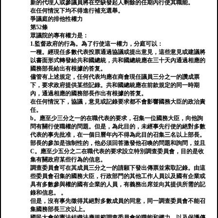
新的代理人或參議員將在空缺發起人剩餘的任期內行使其職能。
在任何情況下均不得進行補充選舉。
爭議庭的排他性權力
第52條
眾議院的專有權力是：
1.監督政府的行為。為了行使這一權力，分庭可以：
一種。經現任多數代表投票通過協議或提出意見，這些意見或建議將
以書面形式轉發給共和國總統，共和國總統應在三十天內通過相應的
國務部長給出有根據的答复。
儘管有上述規定，任何代表均應在商會現任議員三分之一的讚成票
下，要求政府提供某些記錄。共和國總統應在前款規定的同一時期
內，通過相應的國務部長作出有根據的答复。
在任何情況下，協議，意見或記錄要求都不會影響國務大臣的政治責
任。
b。應至少三分之一的在職代表的要求，召集一位國務大臣，向他詢
問有關行使職權的問題。但是，為此目的，未經事先行使的絕對多數
代表的事先批准，在一個日曆年內不得為此目的召集三名以上部長。
部長的參加是強制性的，他必須回答激發他召喚的問題和詢問，並且
C。應至少五分之二在職代表的要求設立特別調查委員會，目的是收
集有關政府某些行為的信息。
調查委員會可在其成員三分之一的請願下發出傳票並索取記錄。由這
些委員會召集的國務大臣，行政部門的其他工作人員以及國有企業或
具有多數參與權的國有企業的人員，有義務出席並向其提供所需的記
錄和信息。 。
但是，沒有事先徵得其絕對多數成員的同意，同一調查委員會不能召
集國務部長三次以上。
國民大會的憲法組織法應規範調查委員會的職能和權力，以及保護傳