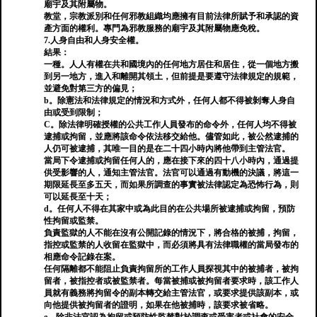
廟宇及其附屬物。
教堂，宗教派別和任何邪教組織均應擁有目前法律所賦予和承認的資
產方面的權利。專門為邪教服務的廟宇及其附屬物應免稅。
7.人身自由和人身安全權。
結果：
一種。人人有權在共和國境內的任何地方居住和居住，從一個地方搬
到另一地方，進入和離開其領土，但前提是要遵守法律規定的規範，
並避免對第三方的偏見；
b。除憲法和法律規定的情況和方式外，任何人都不得被剝奪人身自
由或受到限制；
C。除法律明確授權的公共工作人員發布的命令外，任何人均不得被
逮捕或拘留，並應將該命令依法移交給他。儘管如此，被公然逮捕的
人仍可被逮捕，其唯一目的是在二十四小時內將他帶到主管法官。
當局下令逮捕或拘留任何人的，應在接下來的四十八小時內，通過提
供受影響的人，通知主管法官。法官可以通過有動機的決議，將這一
期限延長至多五天，而如果所調查的事實被法律認定為恐怖行為，則
可以延長至十天；
d。任何人不得在其家中或為此目的在公共場所被逮捕或拘留，預防
性拘留或監禁。
負責監獄的人不能在沒有公開記錄的情況下，將合格的被捕，拘留，
指控或監禁的人收留在監獄中，而必須將具有法律職權的當局發布的
相應命令記錄在案。
任何隔離都不能阻止負責拘留所的工作人員探視其中的被捕者，被拘
留者，被指控者或被監禁者。每當被捕或被拘留者要求時，該工作人
員就有義務將拘留令的副本轉交給主管法官，或要求提供該副本，或
向他提供被拘留者的證明，如果在他被捕時，該要求被省略。