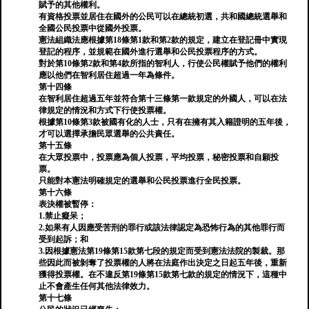
賦予的其他權利。
有資格投票並居住在國外的公民可以在總統初選，共和國總統選舉和
全國公民投票中從國外投票。
憲法組織法應根據第18條第1款和第2款的規定，建立在登記冊中實現
登記的程序，並規範在國外進行選舉和公民投票程序的方式。
對於第10條第2款和第4款所指的智利人，行使公民權賦予他們的權利
應以他們在智利居住超過一年為條件。
第十四條
在智利居住超過五年並符合第十三條第一款規定的外國人，可以在法
律規定的情況和方式下行使投票權。
根據第10條第3款被國有化的人士，只有在擁有其入籍證明的五年後，
才可以選擇承擔民眾選舉的公共責任。
第十五條
在大眾投票中，投票應為個人投票，平均投票，秘密投票和自願投
票。
只能對本憲法明確規定的選舉和公民投票進行全民投票。
第十六條
表決權被暫停：
1.禁止癡呆；
2.如果有人因應受苦刑的罪行或該法律認定為恐怖行為的其他罪行而
受到起訴；和
3.因根據憲法第19條第15款第七段的規定而受到憲法法院的製裁。那
些因此而被剝奪了投票權的人將在法庭作出決定之日起五年後，重新
獲得投票權。在不違反第19條第15款第七款的規定的情況下，這種中
止不會產生任何其他法律效力。
第十七條