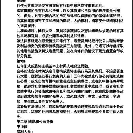
第8條
行使公共職能迫使官員在所有行動中嚴格遵守廉政原則。
國家機關的所有行為和決議，以及其依據和所採用的程序都是公開
的。但是，只有公開合格的法定法律可以保護他們的儲備金或秘密，
而其披露卻損害了這些機關的職能，人的權利，國家安全或國家利益
的適當履行。
共和國總統，國務大臣，議員和參議員以及憲法組織法規定的所有其
他當局和官員，必須公開宣布其利益和遺產。
該法律將確定在哪些情況和條件下，這些當局將把行使公共職能時涉
及利益衝突的資產和義務委託第三方管理。此外，它還可以考慮採取
其他適當措施來解決這些問題，並在有條件的情況下規定處置全部或
部分資產。
第9條
任何形式的恐怖主義基本上都與人權背道而馳。
合格的法定法律將決定什麼構成恐怖主義行為及其懲罰。不論是否進
行大選，應對這些罪行負責的人在十五年內被禁止行使公共職能或擔
任公職；或來自教育機構的校長或主任的職位，或在其中擔任教學職
務；從經營社交傳播媒體或擔任社交媒體的董事或經理，或者在社交
媒體中執行與發表或傳播意見和信息有關的職能；或在此期間擔任政
治組織或與教育有關的領導人，或來自地方，專業，企業家，辛迪
加，學生或工會性質的領導人。
出於所有法律目的，前款所指的犯罪將始終被視為普通犯罪而不是政
治犯罪，除非將死刑減為無期徒刑，否則對這些犯罪不會進行個人赦
免。
第二章 國籍和公民身份
第10條
智利人是：