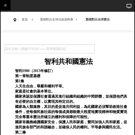
首頁
憲標對比全球法規資料庫
憲標對比全球憲法
智利共和國憲法
智利1980（2015年修訂）
第一章制度基礎
第1條
人天生自由，尊嚴和權利平等。
家庭是社會的基本單位。
國家承認並保護社會通過其進行組織和組織的中間群體，並保證他們具
有必要的自主權，以實現其特定目的。
國家為人類服務，其目的是促進共同利益，為此國家必須幫助創造社會
條件，使每個民族社區的每個成員都能最大程度地實現精神和物質實現
完全尊重本憲法所確立的權利和保障的可能性。
國家有義務維護國家安全，保護人民和家庭，贊同加強人民和家庭，促
進民族各部門的和諧融合，並確保人民的權利。平等參與國民生活。
第二條