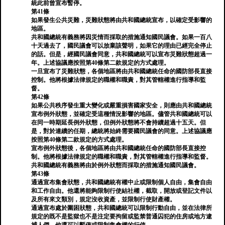
統此前曾宣布暫停。
第41條
如果發生公共災難，災難狀態將由共和國總統宣布，以確定受影響的
地區。
共和國總統有義務將因災情而採取的措施通知國民議會。如果一百八
十天過去了，國民議會可以放棄該聲明，如果它的理由已經完全停止
的話。但是，經國民議會同意，共和國總統可以宣布災難狀態超過一
年。上述協議應按照第40條第二款規定的方式處理。
一旦宣布了災難狀態，各個地區將由共和國總統任命的國防部長直接
控制。他將根據法律規定的職權和職責，對其管轄權進行指導和監
督。
第42條
如果公共秩序發生重大變化或嚴重損害國家安全，則應由共和國總統
宣布例外狀態，並確定受這種情況影響的地區。儘管共和國總統可以
在同一時期延長例外狀態，但例外狀態將不會持續超過十五天。但
是，對於連續的任期，總統將始終需要國民議會的同意。上述協議應
按照第40條第二款規定的方式處理。
宣布例外狀態後，各個地區將由共和國總統任命的國防部長直接控
制。他將根據法律規定的職權和職責，對其管轄權進行指導和監督。
共和國總統有義務將由於例外狀態而採取的措施通知國民議會。
第43條
通過宣布集會狀態，共和國總統有權中止或限制個人自由，集會自由
和工作自由。他還將能夠限制行使結社權，截取，開放或登記文件以
及所有來文類別，規定沒收資產，並限制行使財產權。
通過宣布處於圍困狀態，共和國總統可以限制行動自由，並在法律所
規定的既不是監獄也不是注定要拘留或監禁普通囚犯的住房或地方逮