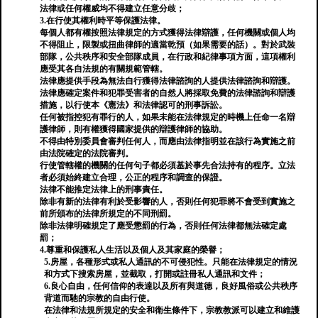
法律或任何權威均不得建立任意分歧；
3.在行使其權利時平等保護法律。
每個人都有權按照法律規定的方式獲得法律辯護，任何機關或個人均
不得阻止，限製或扭曲律師的適當乾預（如果需要的話）。對於武裝
部隊，公共秩序和安全部隊成員，在行政和紀律事項方面，這項權利
應受其各自法規的有關規範管轄。
法律應提供手段為無法自行獲得法律諮詢的人提供法律諮詢和辯護。
法律應確定案件和犯罪受害者的自然人將採取免費的法律諮詢和辯護
措施，以行使本《憲法》和法律認可的刑事訴訟。
任何被指控犯有罪行的人，如果未能在法律規定的時機上任命一名辯
護律師，則有權獲得國家提供的辯護律師的協助。
不得由特別委員會審判任何人，而應由法律指明並在該行為實施之前
由法院確定的法院審判。
行使管轄權的機關的任何句子都必須基於事先合法持有的程序。立法
者必須始終建立合理，公正的程序和調查的保證。
法律不能推定法律上的刑事責任。
除非有新的法律有利於受影響的人，否則任何犯罪將不會受到實施之
前所頒布的法律所規定的不同刑罰。
除非法律明確規定了應受懲罰的行為，否則任何法律都無法確定處
罰；
4.尊重和保護私人生活以及個人及其家庭的榮譽；
5.房屋，各種形式或私人通訊的不可侵犯性。只能在法律規定的情況
和方式下搜索房屋，並截取，打開或註冊私人通訊和文件；
6.良心自由，任何信仰的表達以及所有與道德，良好風俗或公共秩序
背道而馳的宗教的自由行使。
在法律和法規所規定的安全和衛生條件下，宗教教派可以建立和維護