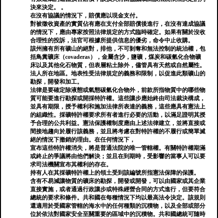
決來決定。 。
在沒有協議的情況下，賠償應以現金支付。
對被徵收資產的實質佔有應在支付全部賠償後進行，在沒有達成協議
的情況下，應由專家按照法律規定的方式臨時確定。如果有關於沒收
合理性的投訴，法官可根據所提供信息的優劣，命令中止收購。
該州擁有所有礦山的絕對，排他，不可剝奪和無法控制的統治權，包
括鳥糞礦床（covaderas），金屬含沙，鹽礦，煤炭和碳氫化合物礦
床以及其他化石物質，但表層粘土除外，儘管具有天然或自然屬性。
法人所在地區。地表性受法律規定的義務和限制，以促進此類礦山的
勘探，開發和加工。
法律是要確定除液態或氣態碳氫化合物外，前款所指物質中的哪些物
質可能要進行勘探或開採特許權。這些讓步應始終由司法裁決構成，
並具有期限，授予權利和施加法律所表達的義務，這些應具有憲法上
的組織性。採礦特許權要求所有者進行必要的活動，以滿足證明其授
予合理的公共利益。憲法保護權制度應由上述法律建立，並將直接或
間接地趨向於履行該義務，並且將考慮在對特許權的不履行或簡單滅
絕的情況下撤銷的理由。在任何情況下，
宣布這些特許權消失，將是普通法院的唯一管轄權。有關特許權期滿
或終止的爭議將由他們解決；並且在到期時，受影響的當事人可以要
求司法機關宣布其權利的存在。
持有人在其採礦特許權上的領土受到該編號所指憲法保障的保護。
含有不易減讓物質的礦床的勘探，開發或開發，可以由國家或其企業
直接實施，或者通過行政讓步或特殊經營合同的方式進行，但要符合
總統的要求和條件。共和國在每種情況下均以最高法令決定。該規則
還適用於受國家管轄的海水中的任何種類的沉積物，以及全部或部分
位於依法對國家安全至關重要的區域中的沉積物。共和國總統可隨時