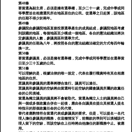
第48條
要當選為副主席，必須是擁有選舉權，至少二十一歲，完成中學或同
等學歷並在相應選民所在地區居住的公民。從選舉之日起算，該地區
的任期不得少於兩年。
第49條
參議院由參議院地區直接投票選舉產生的成員組成，參議院地區考慮
到該國的地區，每個地區至少構成一個地區。各自的憲法組織法將決
定參議員的人數，參議員區和選舉方式。
參議員的任期為八年，將按照各自的憲法組織法確定的方式每四年輪
換一次。
第50條
要當選參議員，必須是擁有選舉權，完成中學或同等學歷並在選舉當
日至少三十五歲的公民。
第51條
可以理解的是，根據法律的唯一規定，代表在履行職責時有其在相應
地區的住所。
眾議員和參議員的選舉將聯合進行。議員可以連任。
眾議員和參議員的空缺將由當選時引起空缺的國會議員所屬的政黨任
命的公民填補。
當選為獨立議員的議員將不會被取代。當選為獨立人士的議員將自己
與一個或多個政黨合併在一起後，應由各自議員在提出其候選人提名
時指示的那個政黨任命的公民代替。
替代者應酌情符合當選代表或參議員的要求。但是，可以提名一名代
理人擔任參議員的職務，在這種情況下，前幾款的準則可以填補該代
理人留下的空缺，而該空缺在上任時將由他擔任的新職務中止。被應
用。