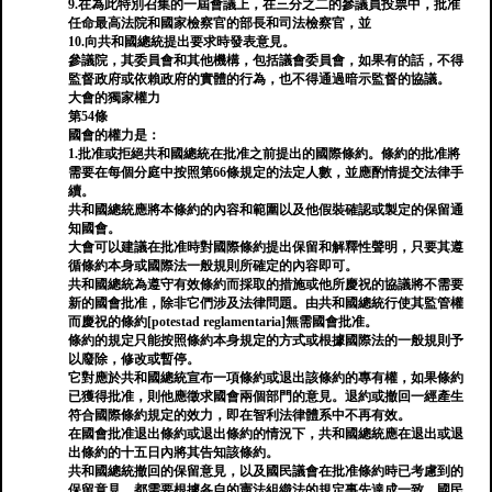
9.在為此特別召集的一屆會議上，在三分之二的參議員投票中，批准
任命最高法院和國家檢察官的部長和司法檢察官，並
10.向共和國總統提出要求時發表意見。
參議院，其委員會和其他機構，包括議會委員會，如果有的話，不得
監督政府或依賴政府的實體的行為，也不得通過暗示監督的協議。
大會的獨家權力
第54條
國會的權力是：
1.批准或拒絕共和國總統在批准之前提出的國際條約。條約的批准將
需要在每個分庭中按照第66條規定的法定人數，並應酌情提交法律手
續。
共和國總統應將本條約的內容和範圍以及他假裝確認或製定的保留通
知國會。
大會可以建議在批准時對國際條約提出保留和解釋性聲明，只要其遵
循條約本身或國際法一般規則所確定的內容即可。
共和國總統為遵守有效條約而採取的措施或他所慶祝的協議將不需要
新的國會批准，除非它們涉及法律問題。由共和國總統行使其監管權
而慶祝的條約[potestad reglamentaria]無需國會批准。
條約的規定只能按照條約本身規定的方式或根據國際法的一般規則予
以廢除，修改或暫停。
它對應於共和國總統宣布一項條約或退出該條約的專有權，如果條約
已獲得批准，則他應徵求國會兩個部門的意見。退約或撤回一經產生
符合國際條約規定的效力，即在智利法律體系中不再有效。
在國會批准退出條約或退出條約的情況下，共和國總統應在退出或退
出條約的十五日內將其告知該條約。
共和國總統撤回的保留意見，以及國民議會在批准條約時已考慮到的
保留意見，都需要根據各自的憲法組織法的規定事先達成一致。國民