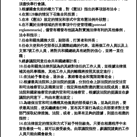
須盡快舉行會議。
3.根據國會先前的權力下達，對《憲法》指出的事項頒布法令；
4.在第128條的情況下召集全民投票；
5.在本《憲法》規定的情況和形式中宣布憲法例外狀態；
6.在不屬於法律領域的所有事項中行使管理權[potestad
reglamentaria]，儘管有權發布他認為對實施法律有利的其他條例，
法令和指示；
7.任命和罷免國務大臣，副部長，打算者和州長；
8.任命大使和外交部長以及國際組織的代表。這兩個工作人員以及上
文第7號工作人員，將對共和國總統具有絕對的信心，並將一直任
職；
9.經參議院同意任命共和國總審計長；
10.任命和罷免法律所認為的其絕對信任的工作人員，並根據法律填
補其他民事職務。其他工作人員的離職將按照其規定進行；
11.依法給予養老金，退休金，寡婦養老金和寬限期養老金；
12.根據最高法院和上訴法院的提議，分別任命上訴法院的治安法官
和司法檢察官以及職業法官；指定與他相對應的憲法法院成員；最高
法院和國家檢察官的裁判官和司法檢察官，根據該法院的提議並在參
議院的同意下，均由本憲法規定；
13.為確保法官和司法機構其他僱員的部長級行為，並為此目的，要
求最高法院，使其繼續進行時，宣布其不當行為或公共部要求對主管
部門採取紀律措施。法院，或者，如果有足夠的證據，則提出相應的
指控；
14.在法律規定的情況和方式下給予特別赦免。只要在相應程序中未
宣告最後一句，就可以接受赦免。由眾議院指控，參議院譴責的工作
人員只能由國會赦免；