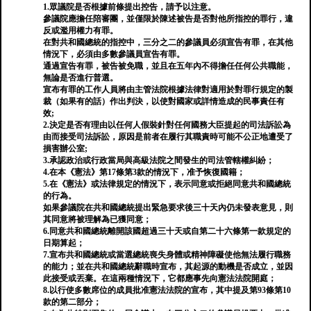
1.眾議院是否根據前條提出控告，請予以注意。
參議院應擔任陪審團，並僅限於陳述被告是否對他所指控的罪行，違
反或濫用權力有罪。
在對共和國總統的指控中，三分之二的參議員必須宣告有罪，在其他
情況下，必須由多數參議員宣告有罪。
通過宣告有罪，被告被免職，並且在五年內不得擔任任何公共職能，
無論是否進行普選。
宣布有罪的工作人員將由主管法院根據法律對適用於對罪行規定的製
裁（如果有的話）作出判決，以使對國家或詳情造成的民事責任有
效;
2.決定是否有理由以任何人假裝針對任何國務大臣提起的司法訴訟為
由而接受司法訴訟，原因是前者在履行其職責時可能不公正地遭受了
損害辦公室;
3.承認政治或行政當局與高級法院之間發生的司法管轄權糾紛；
4.在本《憲法》第17條第3款的情況下，准予恢復國籍；
5.在《憲法》或法律規定的情況下，表示同意或拒絕同意共和國總統
的行為。
如果參議院在共和國總統提出緊急要求後三十天內仍未發表意見，則
其同意將被理解為已獲同意；
6.同意共和國總統離開該國超過三十天或自第二十六條第一款規定的
日期算起；
7.宣布共和國總統或當選總統喪失身體或精神障礙使他無法履行職務
的能力；並在共和國總統辭職時宣布，其起源的動機是否成立，並因
此接受或丟棄。在這兩種情況下，它都應事先向憲法法院開庭；
8.以行使多數席位的成員批准憲法法院的宣布，其中提及第93條第10
款的第二部分；