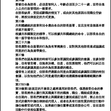
第34條
要被任命為部長，必須是智利人，年齡必須至少二十一歲，並符合進
入公共行政管理的一般要求。
在部長缺席，受阻或辭職的情況下，或由於其他原因出現職位空缺
時，將按法律規定的方式更換。
第35條
共和國總統的規章和法令應由各自的部長簽署，並且沒有這個基本要
求就不能遵守。
根據共和國製定的標準，可以根據共和國總統的命令，以部長各自的
唯一簽字發布法令和指示。
第三十六條
部長應對各自簽署的行為負有單獨責任，並對與其他部長達成協議或
同意的行為負連帶責任。
第37條
部長們在認為適當的時候可以參加眾議院或參議院的會議，並參加辯
論，但有發言權，但無表決權。但是，在投票期間，他們可以糾正任
何代表或參議員提出的作為投票基礎的概念。
儘管有上述規定，但部長們應親自同意由眾議院或參議院召開的特別
會議，以告知他們自己同意處理的屬於相應國務秘書職權範圍的事
項。
第37BIS條
第58條第1款規定的不兼容之處將適用於部長們。僅憑接受任命的事
實，部長將停止履行與其職責不符的職務，職位，職能或委員會。
在任期內，部長們將被禁止與國家建立慶祝或簽訂合同，禁止在任何
形式的審判中擔任律師或代理人，或者在具有行政性質的特定行動中
擔任檢察官或代理人，如果銀行擔任董事或某些股份公司，並在這些
活動中行使相似重要性。