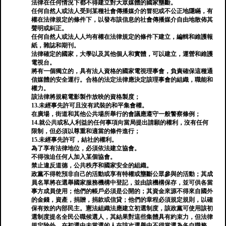
法律在任何情況下都不得建立對大眾媒體的國家壟斷。
任何自然人或法人受到某種社會傳播媒介的冒犯或不公正地隱瞞，有
權在法律規定的條件下，以發布該信息的社會傳播媒介自由地散佈其
聲明或糾正。
任何自然人或法人人均有權在法律規定的條件下建立，編輯和維護報
紙，雜誌和期刊。
法律確定的國家，大學以及其他個人和實體，可以建立，運營和維護
電視台。
將有一個獨立的，具有法人資格的國家電視理事會，負責確保這種通
信媒體的安全運行。合格的法定法律應決定該理事會的組織，職能和
權力。
該法律將規範電影製作放映的資格製度；
13.未經事先許可且沒有武裝的和平集會權。
在廣場，街道和其他公共場所舉行的會議應遵守一般警察條例；
14.就公共或私人利益的任何事項向當局提出請願的權利，沒有任何
限制，但必須以尊重和適當的條件進行；
15.未經事先許可，結社的權利。
為了享有法律地位，必須依法建立協會。
不得強迫任何人加入某個協會。
禁止違反道德，公共秩序和國家安全的組織。
政黨不得乾預非自己的活動或享有特權或壟斷公眾參與的活動；其成
員名單將在選舉國家服務機構中登記，並由該機構保存，並可供各當
事方成員使用；他們的帳戶必須是公開的；其資金來源不得來自國外
的金錢，資產，捐贈，捐款或信貸；他們的章程必須規定規則，以確
保有效的內部民主。憲法組織法應建立初選制度，該政黨可使用該初
選制度提名全民公職候選人，其結果對這些集體具有約束力，但法律
規定除外。在初選中未當選的人在該次選舉中不得當選為各自職務。