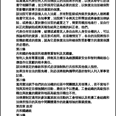
或通過其代表任何人向法律設立的法院表示同意，以便其命令它必須
遵守相關手續，並立即採用它認為必要的規定，以恢復法治並確保對
受影響的當事方提供適當的保護。
該法院可要求該個人出入法庭，所有對監獄或拘留所負責的人都將嚴
格遵守其法令。告知事實，法院將下令將其立即釋放或將修復法律缺
陷，或將個人置於勝任法官的處置之下，簡要而概括地進行，並自行
糾正此類缺陷或將其報告給與之相稱的糾正者。他們。
代表任何非法剝奪，破壞或威脅其人身自由和人身安全權的人，可以
推論相同的資源，並且形式相同。在這種情況下，各自的法院將指示
前幾款概述的措施，認為它是恢復法治和確保對受影響方的適當保護
所必需的。
第22條
共和國的每個居民都應尊重智利及其國徽。
智利人負有尊重祖國，捍衛其主權並為維護國家安全和智利傳統核心
價值作出貢獻的根本責任。
該法律規定的條款和形式必須強制執行兵役和其他個人指控。
如果沒有合法的豁免權，則必須將能夠攜帶武器的智利人列入軍事登
記冊。
第23條
濫用憲法賦予他們的自治權的社區中間團體及其領導人，若不當地干
預與其特定目標無關的活動，應依法予以懲處。工會組織的高級指示
職位與政黨的國家和地區高級指示職位不符。
法律應制定適用於參加黨派政治活動的工會領袖以及乾擾工會組織和
法律所指示的其他中間團體運作的政黨領袖的製裁措施。
第四章 政府
共和國總統
第24條