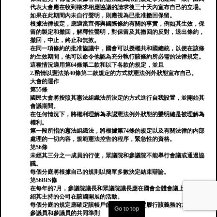
代表大會應在收到徵求相應協議的請求後三十天內宣布自己的立場。
如果在此期間內未自行聲明，則應視為已批准撤回保留。
根據法律規定，應適當宣傳與國際條約有關的事實，例如其生效，保
留的製定和撤回，解釋性聲明，對保留及其撤回的反對，退出條約，
撤回，中止，終止和無效。
在同一項條約的批准協議中，國會可以授權共和國總統，以便在該條
約生效期間，他可以命令他認為充分執行該條約所必需的法律規定。
這種情況適用第64條第二款和以下各款的規定，並且
2.酌情以憲法第40條第二款規定的方式就憲法例外狀態宣布自己。
大會的運作
第55條
國民大會將按照其憲法組織法所決定的方式進行自我設置，並開始其
會議期間。
在任何情況下，將權利理解為承認憲法例外狀態的聲明總是被理解為
權利。
第一段所指的憲法組織法，將根據第74條的規定以及有關法律的內部
處理的一切內容，規範憲法控告的程序，緊急性的資格。
第56條
未經其三分之一成員的行使，眾議院和參議院不能舉行會議或通過協
議。
每個分庭將根據自己的規則以簡單多數決定結束辯論。
第56BIS條
在每年的7月，參議院議長和眾議院議長應在國會全體會議上公開介
紹其主持的公司在該國開展的活動。
每個分庭的規定應確定該帳戶的內容，並規定履行該義務的方式。
Go to top
參議員和參議員的共同準則