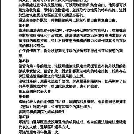
捕人們。他還可以暫停或限制集會權的行使。
共和國總統宣佈為災難狀態，可以限制行動和集會自由。他同樣可以
規定沒收資產，限制行使財產權，並採取行政性質的特殊措施，這對
於迅速恢復受災地區的正常狀態是必要的。
通過宣布例外狀態，共和國總統可以限制行動自由和集會自由。
第44條
憲法組織法應規範例外狀態，作為例外狀態的宣布和執行，並根據這
些狀態採取法律和行政措施。該法律應考慮為迅速恢復憲法常態所必
須採取的嚴格措施，並且不影響憲法機構的權力和運作或其各自在位
者的權利和豁免。
在任何情況下，例外狀態期間採取的措施都不得超出這些狀態的期
限。
第45條
儘管有第39條的規定，法院可能無法限定當局援引宣布例外狀態的依
據或事實情況。儘管如此，對於影響憲法權利的特定措施，始終存在
保證通過適當的渠道向司法當局提出上訴。
沒收財產的，應當依法給予賠償。財產權受到限制時，如果剝奪了任
何基本屬性或才能，並因此造成損害，應引起賠償。
第五章國家代表大會
第46條
國民代表大會由兩個部門組成：眾議院和參議院。兩者都同意根據本
《憲法》制定法律，並擁有其確立的其他權力。
參議院和參議院的組成和產生
第47條
眾議院由選舉區直接投票選出的成員組成。各自的憲法組織法應確定
代表的人數，選舉區和選舉方式。
眾議院應每四年換屆一次。