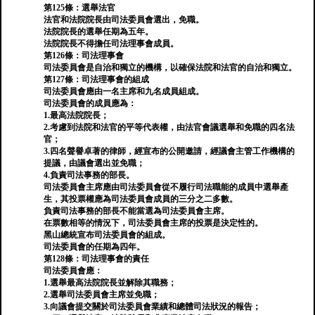
第125條：選舉法官
法官和法院院長由司法委員會選出，免職。
法院院長的選舉任期為五年。
法院院長不得擔任司法理事會成員。
第126條：司法理事會
司法委員會是自治和獨立的機構，以確保法院和法官的自治和獨立。
第127條：司法理事會的組成
司法委員會應由一名主席和九名成員組成。
司法委員會的成員應為：
1.最高法院院長；
2.考慮到法院和法官的平等代表權，由法官會議選舉和免職的四名法
官；
3.四名聲譽卓著的律師，經宣布的公開邀請，經議會主管工作機構的
提議，由議會選出並免職；
4.負責司法事務的部長。
司法委員會主席應由司法委員會從不履行司法職能的成員中選舉產
生，其投票權應為司法委員會成員的三分之二多數。
負責司法事務的部長不能當選為司法委員會主席。
在票數相等的情況下，司法委員會主席的投票是決定性的。
黑山總統宣布司法委員會的組成。
司法委員會的任期為四年。
第128條：司法理事會的責任
司法委員會應：
1.選舉最高法院院長並解除其職務；
2.選舉司法委員會主席並免職；
3.向議會提交關於司法委員會業績和總體司法狀況的報告；