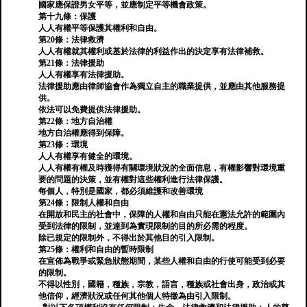
國家應保證男女平等，並應制定平等機會政策。
第十九條：保護
人人有權平等保護其權利和自由。
第20條：法律救濟
人人有權就其權利或基於法律的利益作出的決定享有法律補救。
第21條：法律援助
人人有權享有法律援助。
法律援助應由律師協會作為獨立自主的職業提供，並應由其他服務提
供。
依法可以免費提供法律援助。
第22條：地方自治權
地方自治權應得到保障。
第23條：環境
人人有權享有健全的環境。
人人有權有權及時獲得有關環境狀況的全面信息，有權影響對環境重
要的問題的決策，並有權對這些權利進行法律保護。
每個人，特別是國家，都必須維護和改善環境
第24條：限制人權和自由
在開放和民主的社會中，保障的人權和自由只能在憲法允許的範圍內
受到法律的限制，並達到為實現限制的目的所必需的程度。
除已規定的限制外，不得出於其他目的引入限制。
第25條：權利和自由的暫時限制
在宣佈為戰爭或緊急狀態期間，某些人權和自由的行使可能受到必要
的限制。
不得以性別，國籍，種族，宗教，語言，種族或社會出身，政治或其
他信仰，經濟狀況或任何其他個人特徵為由引入限制。