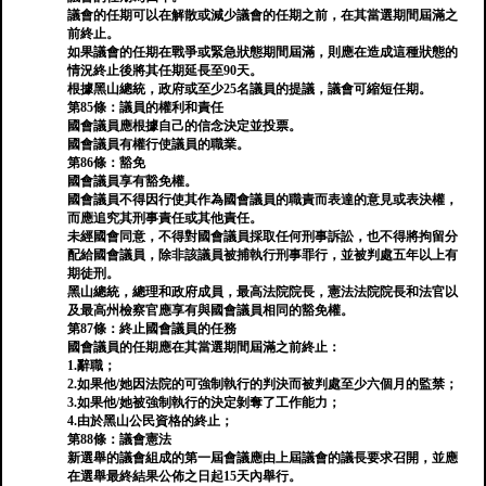
議會的任期可以在解散或減少議會的任期之前，在其當選期間屆滿之
前終止。
如果議會的任期在戰爭或緊急狀態期間屆滿，則應在造成這種狀態的
情況終止後將其任期延長至90天。
根據黑山總統，政府或至少25名議員的提議，議會可縮短任期。
第85條：議員的權利和責任
國會議員應根據自己的信念決定並投票。
國會議員有權行使議員的職業。
第86條：豁免
國會議員享有豁免權。
國會議員不得因行使其作為國會議員的職責而表達的意見或表決權，
而應追究其刑事責任或其他責任。
未經國會同意，不得對國會議員採取任何刑事訴訟，也不得將拘留分
配給國會議員，除非該議員被捕執行刑事罪行，並被判處五年以上有
期徒刑。
黑山總統，總理和政府成員，最高法院院長，憲法法院院長和法官以
及最高州檢察官應享有與國會議員相同的豁免權。
第87條：終止國會議員的任務
國會議員的任期應在其當選期間屆滿之前終止：
1.辭職；
2.如果他/她因法院的可強制執行的判決而被判處至少六個月的監禁；
3.如果他/她被強制執行的決定剝奪了工作能力；
4.由於黑山公民資格的終止；
第88條：議會憲法
新選舉的議會組成的第一屆會議應由上屆議會的議長要求召開，並應
在選舉最終結果公佈之日起15天內舉行。