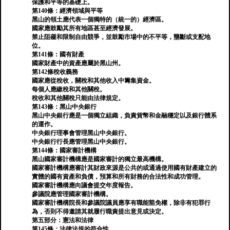
保護和平等的基礎上。
第140條：經濟領域與平等
黑山的領土應代表一個獨特的（統一的）經濟區。
國家應鼓勵其所有地區甚至經濟發展。
禁止阻礙和限制自由競爭，並鼓勵市場中的不平等，壟斷或支配地
位。
第141條：國有財產
國家財產中的資產應屬於黑山州。
第142條稅收義務
國家應從稅收，關稅和其他收入中籌集資金。
每個人應繳稅和其他關稅。
稅收和其他關稅只能由法律規定。
第143條：黑山中央銀行
黑山中央銀行應是一個獨立組織，負責貨幣和金融穩定以及銀行體系
的運作。
中央銀行理事會管理黑山中央銀行。
中央銀行行長應管理黑山中央銀行。
第144條：國家審計機構
黑山國家審計機構應是國家審計的獨立最高機構。
國家審計機構應審計其財政來源是公共的或通過使用國有財產建立的
實體的國有資產和負債，預算和所有財務的合法性和成功管理。
國家審計機構應向議會提交年度報告。
參議院應管理國家審計機構。
國家審計機構院長和參議院議員應享有職能豁免權，除非有犯罪行
為，否則不得邀請其就履行職責提出意見或決定。
第五部分：憲法和法律
第145條：法律法規的符合性