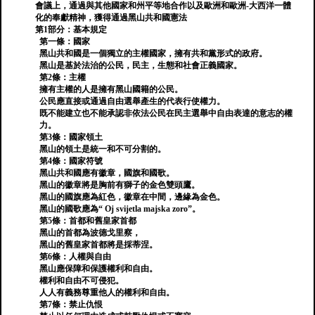
會議上，通過與其他國家和州平等地合作以及歐洲和歐洲-大西洋一體
化的奉獻精神，獲得通過黑山共和國憲法
第1部分：基本規定
第一條：國家
黑山共和國是一個獨立的主權國家，擁有共和黨形式的政府。
黑山是基於法治的公民，民主，生態和社會正義國家。
第2條：主權
擁有主權的人是擁有黑山國籍的公民。
公民應直接或通過自由選舉產生的代表行使權力。
既不能建立也不能承認非依法公民在民主選舉中自由表達的意志的權
力。
第3條：國家領土
黑山的領土是統一和不可分割的。
第4條：國家符號
黑山共和國應有徽章，國旗和國歌。
黑山的徽章將是胸前有獅子的金色雙頭鷹。
黑山的國旗應為紅色，徽章在中間，邊緣為金色。
黑山的國歌應為“ Oj svijetla majska zoro”。
第5條：首都和舊皇家首都
黑山的首都為波德戈里察，
黑山的舊皇家首都將是採蒂涅。
第6條：人權與自由
黑山應保障和保護權利和自由。
權利和自由不可侵犯。
人人有義務尊重他人的權利和自由。
第7條：禁止仇恨