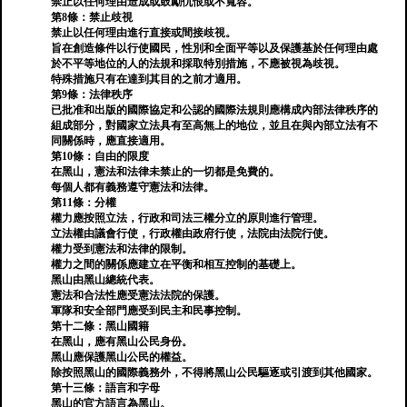
禁止以任何理由造成或鼓勵仇恨或不寬容。
第8條：禁止歧視
禁止以任何理由進行直接或間接歧視。
旨在創造條件以行使國民，性別和全面平等以及保護基於任何理由處
於不平等地位的人的法規和採取特別措施，不應被視為歧視。
特殊措施只有在達到其目的之前才適用。
第9條：法律秩序
已批准和出版的國際協定和公認的國際法規則應構成內部法律秩序的
組成部分，對國家立法具有至高無上的地位，並且在與內部立法有不
同關係時，應直接適用。
第10條：自由的限度
在黑山，憲法和法律未禁止的一切都是免費的。
每個人都有義務遵守憲法和法律。
第11條：分權
權力應按照立法，行政和司法三權分立的原則進行管理。
立法權由議會行使，行政權由政府行使，法院由法院行使。
權力受到憲法和法律的限制。
權力之間的關係應建立在平衡和相互控制的基礎上。
黑山由黑山總統代表。
憲法和合法性應受憲法法院的保護。
軍隊和安全部門應受到民主和民事控制。
第十二條：黑山國籍
在黑山，應有黑山公民身份。
黑山應保護黑山公民的權益。
除按照黑山的國際義務外，不得將黑山公民驅逐或引渡到其他國家。
第十三條：語言和字母
黑山的官方語言為黑山。