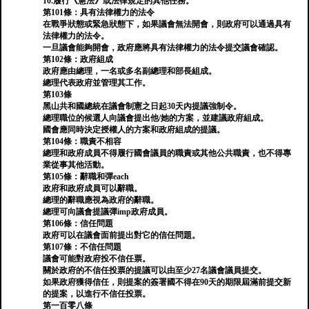
10.履行《憲法》或法律規定的其他任務。
第101條：具有法律權力的法令
在戰爭狀態或緊急狀態下，如果議會無法開會，則政府可以通過具有
法律權力的法令。
一旦議會能夠開會，政府應將具有法律權力的法令提交議會確認。
第102條：政府組成
政府應由總理，一名或多名副總理和部長組成。
總理代表政府並管理其工作。
第103條
黑山共和國總統在議會制憲之日起30天內提議強制令。
總理職位的候選人向議會提出他/她的方案，並建議政府組成。
國會應同時決定授權人的方案和政府組成的提議。
第104條：職責不相容
總理和政府成員不得履行國會議員的職責或其他公共職責，也不得專
業從事其他活動。
第105條：辭職和彈each
政府和政府成員可以辭職。
總理的辭職應視為政府的辭職。
總理可向議會提議彈imp政府成員。
第106條：信任問題
政府可以在議會面前提出對它的信任問題。
第107條：不信任問題
議會可能對政府投不信任票。
關於政府的不信任投票的提議可以由至少27名議會議員提交。
如果政府獲得信任，則提案的簽署國不得在90天的期限屆滿前提交新
的提案，以進行不信任投票。
第一百零八條