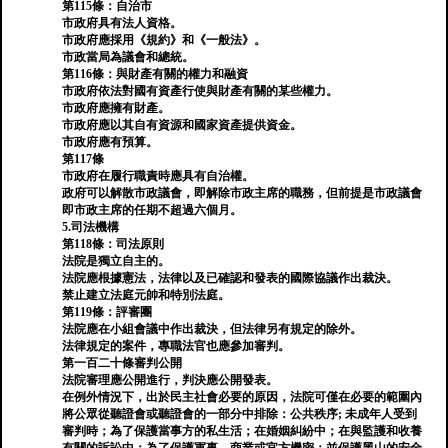
第115條：自治市
市政府具有法人資格。
市政府應採用《規約》和《一般法》。
市政當局為議會和總統。
第116條：與財產有關的權力和融資
市政府依法對國有資產行使與財產有關的某些權力。
市政府應擁有財產。
市政府應以其自有資源和國家資產提供資金。
市政府應有預算。
第117條
市政府在履行職責時應具有自治權。
政府可以解散市政議會，即解除市政主席的職務，但前提是市政議會
即市政主席的任期不超過六個月。
5.司法機構
第118條：司法原則
法院是獨立自主的。
法院應根據憲法，法律以及已確認和發表的國際協議作出裁決。
禁止建立法庭元帥和特別法庭。
第119條：評審團
法院應在小組會議中作出裁決，但法律另有規定的除外。
法律規定的案件，專職法官也應參加審判。
第一百二十條審判公開
法院審理應公開進行，判決應公開發表。
在例外情況下，出於民主社會必要的原因，法院可僅在必要的範圍內
將公眾從聽證會或聽證會的一部分中排除：公共秩序; 未成年人受到
審判時；為了保護當事方的私生活；在婚姻糾紛中；在與監護和收養