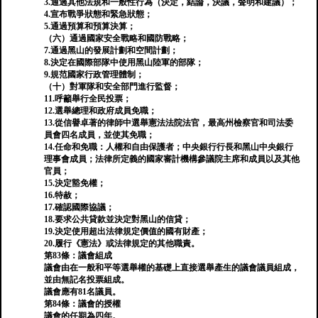
3.通過其他法規和一般性行為（決定，結論，決議，聲明和建議）；
4.宣布戰爭狀態和緊急狀態；
5.通過預算和預算決算；
（六）通過國家安全戰略和國防戰略；
7.通過黑山的發展計劃和空間計劃；
8.決定在國際部隊中使用黑山陸軍的部隊；
9.規范國家行政管理體制；
（十）對軍隊和安全部門進行監督；
11.呼籲舉行全民投票；
12.選舉總理和政府成員免職；
13.從信譽卓著的律師中選舉憲法法院法官，最高州檢察官和司法委
員會四名成員，並使其免職；
14.任命和免職：人權和自由保護者；中央銀行行長和黑山中央銀行
理事會成員；法律所定義的國家審計機構參議院主席和成員以及其他
官員；
15.決定豁免權；
16.特赦；
17.確認國際協議；
18.要求公共貸款並決定對黑山的信貸；
19.決定使用超出法律規定價值的國有財產；
20.履行《憲法》或法律規定的其他職責。
第83條：議會組成
議會由在一般和平等選舉權的基礎上直接選舉產生的議會議員組成，
並由無記名投票組成。
議會應有81名議員。
第84條：議會的授權
議會的任期為四年。