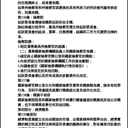
的任期應終止，或者應免職。
如果州檢察長和州檢察官因最後的具有拘束力的判決被判處有效徒
刑，則應免職。
第136條：檢察院
起訴委員會應確保國家起訴的自主權。
除紀律處分程序外，最高州檢察官應主持起訴委員會。
起訴委員會的組成，選舉，任務授權，組織和工作方式應受法律約
束。
檢察院應：
1.制定選舉最高州檢察官的提議；
（二）選舉國家檢察機關負責人和國家檢察官免職；
3.確定終止國家檢察官辦公室和國家檢察官的職能；
4.向政府提出用於國家檢察機關工作的資金數額；
5.向議會提交《國家檢察機關執行情況報告》；
6.進行法律規定的其他活動。
起訴委員會應以其所有成員的多數票作出決定。
第137條
國家檢察官辦公室主任和國家檢察官應享有職務豁免權，除非有犯罪
行為，否則不得邀請其就履行職責提出意見或作出決定。
第138條：職責不相容
國家檢察院院長和國家檢察官不得履行國會議員的職責或其他公共職
責，也不得專業從事任何其他活動。
第四部分：經濟體系
第139條原則
經濟制度應建立在自由開放的市場，企業家精神和競爭自由，經濟實
體的獨立性及其對法律承諾所承擔的義務的責任，對各種形式財產的