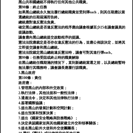
黑山共和國總統不得執行任何其他公共職責。
第98條：終止任務
如果黑山總統永久無法履行總統職責並受到彈each，則其任期應以當
選總統的任期屆滿而告終。
總統應對違反憲法負責。
確定黑山總統是否違反憲法的程序應由議會根據至少25名議會議員的
提議啟動。
議會應向黑山總統提交啟動程序的提議。
憲法法院應裁定是否存在違反憲法的行為，並應公佈該決定，並將其
立即提交議會和黑山總統。
憲法法院裁定黑山總統違反憲法時，議會可對其進行彈each。
第99條：任務受阻或終止時的職責解除
在黑山總統任職期滿的情況下，直到新總統當選之前，以及總統暫時
無法履行其職務時，議會議長應履行該職責。
3.黑山政府
第100條：責任
政府應：
1.管理黑山的內部和外交政策；
2.執行法律，其他法規和一般性法律；
3.通過法令，決定和其他法律執行法律；
4.簽署國際協議；
5.提出黑山的發展計劃和空間計劃；
6.提出預算和預算決算；
7.提出《國家安全戰略與防務戰略》；
8.決定承認國家並與其他國家建立外交和領事關係；
9.提名黑山駐外大使和外交使團團長；