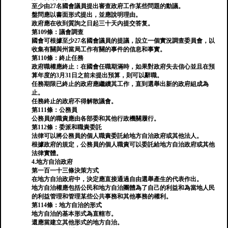
至少由27名國會議員提出審查政府工作某些問題的動議。
盤問應以書面形式提出，並應說明理由。
政府應在收到質詢之日起三十天內提交答复。
第109條：議會調查
國會可根據至少27名國會議員的提議，設立一個實況調查委員會，以
收集有關與州當局工作有關的事件的信息和事實。
第110條：終止任務
政府職權應終止：在國會任職期滿時，如果對政府失去信心並且在預
算年度的3月31日之前未提出預算，則可以辭職。
任務期限已終止的政府應繼續其工作，直到選舉出新的政府組成為
止。
任務終止的政府不得解散議會。
第111條：公務員
公務員的職責應由各部委和其他行政機關履行。
第112條：委派和職責委託
法律可以將公務員的個人職責委託給地方自治政府或其他法人。
根據政府的規定，公務員的個人職責可以委託給地方自治政府或其他
法律實體。
4.地方自治政府
第一百一十三條決策方式
在地方自治政府中，決定應直接通過自由選舉產生的代表作出。
地方自治權應包括公民和地方自治團體為了自己的利益和為當地人民
的利益管理和管理某些公共事務和其他事務的權利。
第114條：地方自治的形式
地方自治的基本形式為直轄市。
還應當建立其他形式的地方自治。