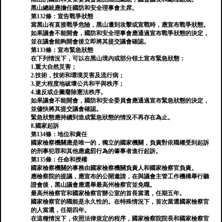
黑山總統應擔任國防和安全理事會主席。
第132條：宣告戰爭狀態
當黑山有直接戰爭危險，黑山遭到攻擊或宣戰時，應宣布戰爭狀態。
如果議會不能開會，國防和安全理事會應通過宣布戰爭狀態的決定，
並在議會能夠開會後立即將其提交議會確認。
第133條：宣布緊急狀態
在下列情況下，可以在黑山境內或部分領土宣布緊急狀態：
1.重大自然災害；
2.技術，技術和環境災害及流行病；
3.更大程度地破壞公共和平與秩序；
4.違反或企圖廢除憲法秩序。
如果議會不能開會，國防和安全委員會應通過宣布緊急狀態的決定，
並儘快將其提交議會確認。
緊急狀態應持續到造成緊急狀態的情況不再存在為止。
8.國家起訴
第134條：地位和責任
國家檢察機關應是唯一的，獨立的國家機關，負責對依職權受到起訴
的刑事犯罪和其他應處罰行為的肇事者進行起訴。
第135條：任命和授權
國家檢察機關的事務由國家檢察機關負責人和國家檢察官負責。
應檢察院的提議，應宣布的公開邀請，在與議會主管工作機構舉行聽
證會後，黑山議會應選舉最高州檢察官並免職。
最高州檢察官和國家檢察官辦公室的首長當選，任期五年。
國家檢察官的職能是永久性的。在特殊情況下，首次當選國家檢察官
的人當選，任期四年。
在這種情況下，依照法律規定的程序，國家檢察院院長和國家檢察官