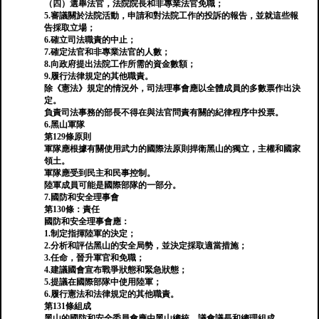
（四）選舉法官，法院院長和非專業法官免職；
5.審議關於法院活動，申請和對法院工作的投訴的報告，並就這些報
告採取立場；
6.確立司法職責的中止；
7.確定法官和非專業法官的人數；
8.向政府提出法院工作所需的資金數額；
9.履​​行法律規定的其他職責。
除《憲法》規定的情況外，司法理事會應以全體成員的多數票作出決
定。
負責司法事務的部長不得在與法官問責有關的紀律程序中投票。
6.黑山軍隊
第129條原則
軍隊應根據有關使用武力的國際法原則捍衛黑山的獨立，主權和國家
領土。
軍隊應受到民主和民事控制。
陸軍成員可能是國際部隊的一部分。
7.國防和安全理事會
第130條：責任
國防和安全理事會應：
1.制定指揮陸軍的決定；
2.分析和評估黑山的安全局勢，並決定採取適當措施；
3.任命，晉升軍官和免職；
4.建議國會宣布戰爭狀態和緊急狀態；
5.提議在國際部隊中使用陸軍；
6.履行憲法和法律規定的其他職責。
第131條組成
黑山的國防和安全委員會應由黑山總統，議會議長和總理組成。