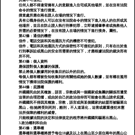
房屋不可侵犯。
任何人都不得違背擁有人的意願進入住宅或其他場所，並在沒有法院
命令的情況下進行搜查。
搜查處所應在兩名證人在場的情況下進行。
具有公職身份的人可以在沒有法院命令的情況下進入他人的住所或其
他場所，並且在防止證人執行刑事犯罪，立即逮捕肇事者或挽救他人
所需的必要情況下，在沒有證人在場的情況下進行搜身。屬性。
第42條：通信的機密
信件，電話交談和其他通訊方式的機密不可侵犯。
信件，電話和其他通訊方式的保密性不可侵犯的原則，只有在出於進
行刑事訴訟或黑山的安全而需要的情況下，才應根據法院的裁決而有
所不同。
第43條：個人資料
應保證對個人數據的保護。
禁止將個人數據用於收集目的以外的目的。
每個人都有權被告知收集到的有關他或她的個人數據，並有權在濫用
情況下獲得法院保護的權利。
第44條：庇護權
外國國民由於其種族，語言，宗教或與一個國家或集團的關係而遭受
迫害的合理恐懼，或由於自己的政治信仰而可能會在黑山請求庇護。
外國國民不得因其種族，宗教，語言或與某個國家的結盟而被驅逐出
黑山，他/她將受到死刑，酷刑，不人道退化，迫害或嚴重侵犯本憲
法所保障的權利的威脅。
只能根據法院的決定和法律規定的程序將外國國民驅逐出黑山。
3.政治權利和自由
第45條：選舉權
選舉權和選舉權將授予每位18歲及以上在黑山至少居住兩年的黑山公