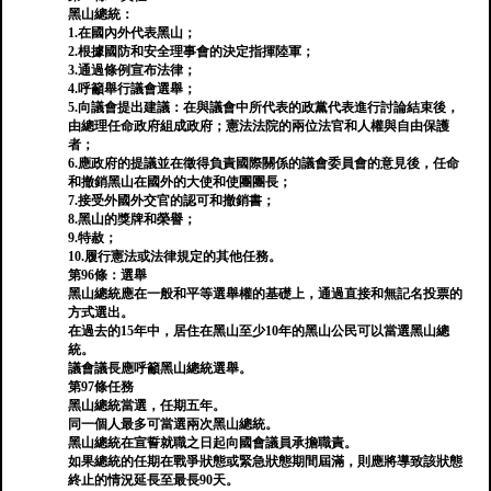
黑山總統：
1.在國內外代表黑山；
2.根據國防和安全理事會的決定指揮陸軍；
3.通過條例宣布法律；
4.呼籲舉行議會選舉；
5.向議會提出建議：在與議會中所代表的政黨代表進行討論結束後，
由總理任命政府組成政府；憲法法院的兩位法官和人權與自由保護
者；
6.應政府的提議並在徵得負責國際關係的議會委員會的意見後，任命
和撤銷黑山在國外的大使和使團團長；
7.接受外國外交官的認可和撤銷書；
8.黑山的獎牌和榮譽；
9.特赦；
10.履行憲法或法律規定的其他任務。
第96條：選舉
黑山總統應在一般和平等選舉權的基礎上，通過直接和無記名投票的
方式選出。
在過去的15年中，居住在黑山至少10年的黑山公民可以當選黑山總
統。
議會議長應呼籲黑山總統選舉。
第97條任務
黑山總統當選，任期五年。
同一個人最多可當選兩次黑山總統。
黑山總統在宣誓就職之日起向國會議員承擔職責。
如果總統的任期在戰爭狀態或緊急狀態期間屆滿，則應將導致該狀態
終止的情況延長至最長90天。