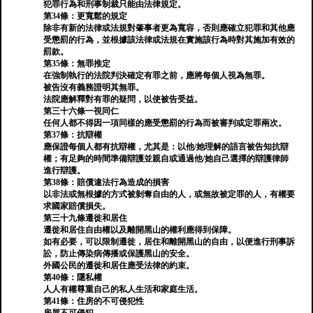
犯罪行為和刑事制裁只能由法律規定。
第34條：更寬鬆的規定
除非有新的法律或法規對肇事者更為寬容，否則應確立犯罪和其他應
受懲罰的行為，並根據該法律或法規在實施該行為時對其施加有效的
罰款。
第35條：無罪推定
在強制執行的法院判決確定有罪之前，應將每個人視為無罪。
被告沒有義務證明其無罪。
法院應解釋對有罪的疑問，以使被告受益。
第三十六條一視同仁
任何人都不得因一項同樣的應受懲罰的行為而被審判或定罪兩次。
第37條：抗辯權
應保證每個人都有抗辯權，尤其是：以他/她理解的語言被告知抗辯
權；有足夠的時間準備辯護並親自或通過他/她自己選擇的辯護律師
進行辯護。
第38條：賠償違法行為造成的損害
以非法或無根據的方式被剝奪自由的人，或無故被定罪的人，有權要
求國家賠償損失。
第三十九條遷徙和居住
遷徙和居住自由權以及離開黑山的權利應得到保障。
如有必要，可以限制遷徙，居住和離開黑山的自由，以便進行刑事訴
訟，防止傳染病傳播或保護黑山的安全。
外國公民的遷徙和居住應受法律的約束。
第40條：隱私權
人人有權尊重自己的私人生活和家庭生活。
第41條：住房的不可侵犯性