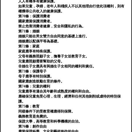
人人有權享有健康保護。
如果兒童，孕婦，老年人和殘疾人不以其他理由行使此項權利，則有
權獲得公共收入的健康保護。
第70條：保護消費者
國家應當保護消費者。
禁止危害消費者健康，安全和隱私的行為。
第71條：婚姻
婚姻只能在男女雙方自由同意的基礎上進行。
婚姻應以配偶平等為基礎。
第72條：家庭
家庭應享有特殊保護。
父母有義務照顧子女，撫養子女並教育子女。
兒童應照顧需要幫助的父母。
非婚生子女應具有與婚生子女相同的權利和責任。
第73條：保護母子
母子應享有特別保護。
國家應創造鼓勵生育的條件。
第74條：兒童的權利
兒童應享有適合其年齡和成熟度的權利和自由。
應確保兒童免受心理，生理，經濟和任何其他剝削或虐待的特別保
護。
第75條：教育
同樣條件下的受教育權應得到保障。
義務教育是免費的。
保證大學，高等教育和科學機構的自治。
第76條：創作自由
應當保證科學，文化和藝術創作的自由。