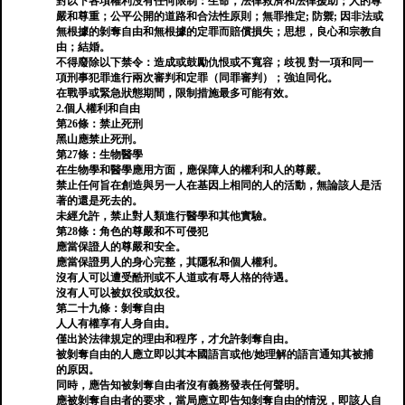
對以下各項權利沒有任何限制：生命，法律救濟和法律援助；人的尊
嚴和尊重；公平公開的道路和合法性原則；無罪推定; 防禦; 因非法或
無根據的剝奪自由和無根據的定罪而賠償損失；思想，良心和宗教自
由；結婚。
不得廢除以下禁令：造成或鼓勵仇恨或不寬容；歧視 對一項和同一
項刑事犯罪進行兩次審判和定罪（同罪審判）；強迫同化。
在戰爭或緊急狀態期間，限制措施最多可能有效。
2.個人權利和自由
第26條：禁止死刑
黑山應禁止死刑。
第27條：生物醫學
在生物學和醫學應用方面，應保障人的權利和人的尊嚴。
禁止任何旨在創造與另一人在基因上相同的人的活動，無論該人是活
著的還是死去的。
未經允許，禁止對人類進行醫學和其他實驗。
第28條：角色的尊嚴和不可侵犯
應當保證人的尊嚴和安全。
應當保證男人的身心完整，其隱私和個人權利。
沒有人可以遭受酷刑或不人道或有辱人格的待遇。
沒有人可以被奴役或奴役。
第二十九條：剝奪自由
人人有權享有人身自由。
僅出於法律規定的理由和程序，才允許剝奪自由。
被剝奪自由的人應立即以其本國語言或他/她理解的語言通知其被捕
的原因。
同時，應告知被剝奪自由者沒有義務發表任何聲明。
應被剝奪自由者的要求，當局應立即告知剝奪自由的情況，即該人自