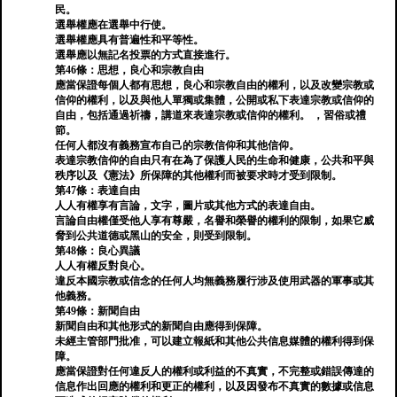
民。
選舉權應在選舉中行使。
選舉權應具有普遍性和平等性。
選舉應以無記名投票的方式直接進行。
第46條：思想，良心和宗教自由
應當保證每個人都有思想，良心和宗教自由的權利，以及改變宗教或
信仰的權利，以及與他人單獨或集體，公開或私下表達宗教或信仰的
自由，包括通過祈禱，講道來表達宗教或信仰的權利。 ，習俗或禮
節。
任何人都沒有義務宣布自己的宗教信仰和其他信仰。
表達宗教信仰的自由只有在為了保護人民的生命和健康，公共和平與
秩序以及《憲法》所保障的其他權利而被要求時才受到限制。
第47條：表達自由
人人有權享有言論，文字，圖片或其他方式的表達自由。
言論自由權僅受他人享有尊嚴，名譽和榮譽的權利的限制，如果它威
脅到公共道德或黑山的安全，則受到限制。
第48條：良心異議
人人有權反對良心。
違反本國宗教或信念的任何人均無義務履行涉及使用武器的軍事或其
他義務。
第49條：新聞自由
新聞自由和其他形式的新聞自由應得到保障。
未經主管部門批准，可以建立報紙和其他公共信息媒體的權利得到保
障。
應當保證對任何違反人的權利或利益的不真實，不完整或錯誤傳達的
信息作出回應的權利和更正的權利，以及因發布不真實的數據或信息