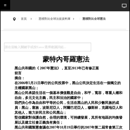
首頁
憲標對比全球法規資料庫
憲標對比全球憲法
蒙特內哥羅憲法
黑山共和國的《 2007年憲法》，直至2013年已有修正案
前言
摘自：
在2006年5月21日舉行的公民投票中，黑山公民決定生活在一個獨立的
主權國家黑山；
黑山公民承諾生活在一個基本價值觀是自由，和平，寬容，尊重人權和
自由，多元文化主義，民主和法治的國家中；
我們決心作為自由和平等的公民，生活在黑山的人民和少數民族的成
員：黑山，塞族，波斯尼亞人，阿爾巴尼亞人，穆斯林，克羅地亞人和
其他人，致力於民主和公民黑山；
堅信國家對保護自然，合理的環境，可持續發展，其所有地區的均衡發
展以及建立社會正義負有責任；
黑山共和國製憲會議在2007年10月19日舉行的2007年第二屆常會第三次