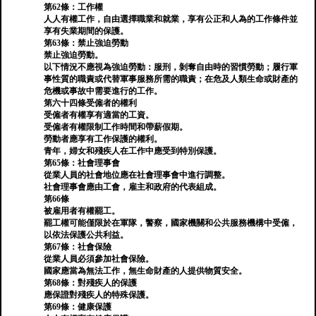
第62條：工作權
人人有權工作，自由選擇職業和就業，享有公正和人為的工作條件並
享有失業期間的保護。
第63條：禁止強迫勞動
禁止強迫勞動。
以下情況不應視為強迫勞動：服刑，剝奪自由時的習慣勞動；履行軍
事性質的職責或代替軍事服務所需的職責；在危及人類生命或財產的
危機或事故中需要進行的工作。
第六十四條受僱者的權利
受僱者有權享有適當的工資。
受僱者有權限制工作時間和帶薪假期。
勞動者應享有工作保護的權利。
青年，婦女和殘疾人在工作中應受到特別保護。
第65條：社會理事會
從業人員的社會地位應在社會理事會中進行調整。
社會理事會應由工會，雇主和政府的代表組成。
第66條
被雇用者有權罷工。
罷工權可能僅限於在軍隊，警察，國家機關和公共服務機構中受僱，
以依法保護公共利益。
第67條：社會保險
從業人員必須參加社會保險。
國家應當為無法工作，無生命財產的人提供物質安全。
第68條：對殘疾人的保護
應保證對殘疾人的特殊保護。
第69條：健康保護