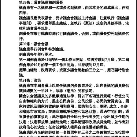
第89條：議會議長和副議長
議會應有一名議長和一名或多名副議長，由其本身的組成選出，任期
四年。
議會議長應代表議會，要求議會會議並主持會議，注意執行《議會議
事規則》，要求選舉黑山總統，並執行《憲法》規定的其他事務，法
律和議​​會議事規則。
副議長在履行職責時應代行國會議長，否則，或由議長委託副議長代
行。
第90條：議會會議
議會應舉行例會和特別會議。
例會應每年舉行兩次。
第一屆例會應於3月的第一個工作日開始，並將持續到7月底，第二屆
例會應於10月的第一個工作日開始，並持續到12月底。
應黑山總統，政府要求，或至少議會總數的三分之一，應召開特別會
議。
第91條：決策
議會應在本屆會議上以現任議員的多數票決定，出席會議的議員應佔
議員總數的一半以上，除非《憲法》另有規定。
國會以全體議員的多數票通過法律，對以下各項進行規範：行使公民
自由和權利的方式，黑山公民身份，公民投票，公民的實質責任，國
家符號以及國家符號的使用和應用，國防和安全，軍隊; 成立，合併
和廢除市政當局；並應宣布戰爭狀態和緊急狀態；通過空間計劃；通
過議會的議事規則；就呼籲舉行全民公決作出決定；做出減少任期的
決定；決定釋放黑山總統免職；選舉總理和政府成員免職，並作出對
政府信心的決定；任命並解除人權與自由保護者的職務。
議會應以有名的律師從第一名投票中的三分之二多數和第二名投票中