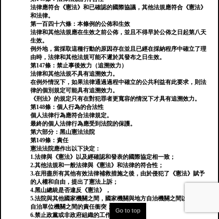
法律應符合《憲法》和已確認的國際協議，其他法規應符合《憲法》
和法律。
第一百四十六條：本條例的公佈和生效
法律和其他法規應在生效之前公佈，並且不得早於公佈之日起第八天
生效。
例外地，當採取這種行動的原因存在並且已經在採納程序中確立了理
由時，法律和其他法規可能不遲於其發布之日生效。
第147條：禁止事後效力（追溯效力）
法律和其他法規不具有追溯效力。
在例外情況下，如果法律通過過程中確立的公共利益有此要求，則法
律的個別規定可能具有追溯效力。
《刑法》的規定只有在對犯罪者更寬容的情況下才具有追溯效力。
第148條：個人行為的合法性
個人法律行為應符合法律規定。
最終的個人法律行為應受到法院的保護。
第六部分：黑山憲法法院
第149條：責任
憲法法院應作出以下決定：
1.法律與《憲法》以及經確認和發表的國際協定相一致；
2.其他法規和一般法律與《憲法》和法律的符合性；
3.在用盡所有其他有效法律補救措施之後，由於侵犯了《憲法》賦予
的人權和自由，提出了憲法上訴；
4.黑山總統是否違反《憲法》，
5.法院與其他國家機關之間，國家機關與地方自治機關之間以及地方
自治單位機關之間的責任衝突；
Go to top
6.禁止政黨或非政府組織的工作；