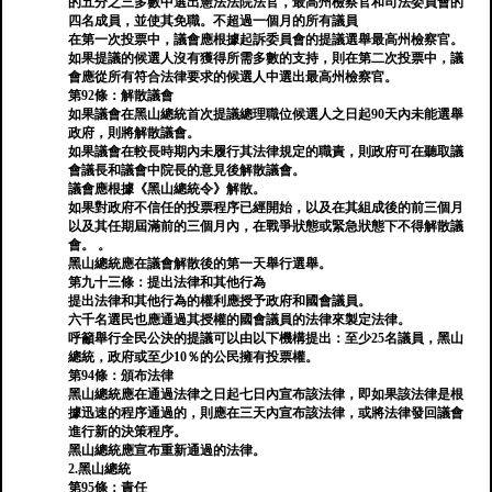
的五分之三多數中選出憲法法院法官，最高州檢察官和司法委員會的
四名成員，並使其免職。不超過一個月的所有議員
在第一次投票中，議會應根據起訴委員會的提議選舉最高州檢察官。
如果提議的候選人沒有獲得所需多數的支持，則在第二次投票中，議
會應從所有符合法律要求的候選人中選出最高州檢察官。
第92條：解散議會
如果議會在黑山總統首次提議總理職位候選人之日起90天內未能選舉
政府，則將解散議會。
如果議會在較長時期內未履行其法律規定的職責，則政府可在聽取議
會議長和議會中院長的意見後解散議會。
議會應根據《黑山總統令》解散。
如果對政府不信任的投票程序已經開始，以及在其組成後的前三個月
以及其任期屆滿前的三個月內，在戰爭狀態或緊急狀態下不得解散議
會。 。
黑山總統應在議會解散後的第一天舉行選舉。
第九十三條：提出法律和其他行為
提出法律和其他行為的權利應授予政府和國會議員。
六千名選民也應通過其授權的國會議員的法律來製定法律。
呼籲舉行全民公決的提議可以由以下機構提出：至少25名議員，黑山
總統，政府或至少10％的公民擁有投票權。
第94條：頒布法律
黑山總統應在通過法律之日起七日內宣布該法律，即如果該法律是根
據迅速的程序通過的，則應在三天內宣布該法律，或將法律發回議會
進行新的決策程序。
黑山總統應宣布重新通過的法律。
2.黑山總統
第95條：責任