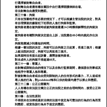
行選擇被剝奪自由者。
被剝奪自由者應有權在審訊中自行選擇辯護律師在場。
非法剝奪自由應受到懲罰。
第三十條：拘留
只有在預審程序有必要的情況下，才可以根據主管法院的決定，對具
有合理懷疑的嫌疑犯下犯罪的人進行拘留和監禁。
被拘留者應在被拘留時或被拘留後最遲24小時獲得解釋性的拘留決
定。
被拘留者有權對拘留決定提出上訴，法院應在48小時內就此作出決
定。
拘留期應減少到最短的時間。
根據一審法院的決定，拘留可以自拘留之日起算，長達三個月；根據
上級法院的決定，拘留可以再延長三個月。
如果屆時沒有提出起訴書，應釋放被拘留者。
對未成年人的拘留不得超過60天。
第三十一條：尊重人
在剝奪或限制自由的情況下以及在執行監禁期間，應保證在刑事或其
他程序中尊重人格和尊嚴。
對被剝奪自由者或自由受到限制的人的任何形式的暴力，不人道或有
辱人格的行為，對prohibited悔和口供的勒索均應予以禁止和懲罰。
第三十二條：公正公開審判
人人有權在依法設立獨立公正的法院之前的合理時間內，接受公正和
公開審判。
第33條：合法性原則
不得因未在法律或基於法律的法規中規定為可懲治的行為的行為而受
到懲罰，或宣告該行為未予規定的懲罰。