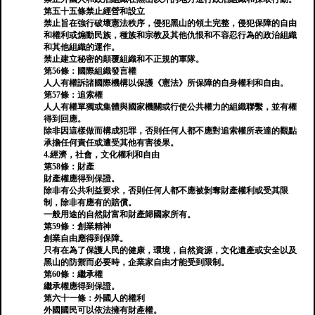
第五十五條禁止經營和設立
禁止旨在強行破壞憲法秩序，侵犯黑山的領土完整，侵犯保障的自由
和權利或煽動民族，種族和宗教及其他仇恨和不容忍行為的政治組織
和其他組織的運作。
禁止建立秘密的顛覆組織和不正規的軍隊。
第56條：國際組織發言權
人人有權訴諸國際機構以保護《憲法》所保障的自身權利和自由。
第57條：追索權
人人有權單獨或集體與國家機關或行使公共權力的組織聯繫，並有權
得到回應。
除非因這樣做而構成犯罪，否則任何人都不應對追索權所表達的觀點
承擔任何責任或遭受其他有害後果。
4.經濟，社會，文化權利和自由
第58條：財產
財產權應得到保證。
除非有公共利益要求，否則任何人都不應被剝奪財產權利或受其限
制，除非有應有的賠償。
一般用途的自然財富和財產歸國家所有。
第59條：創業精神
創業自由應得到保障。
只有在為了保護人民的健康，環境，自然資源，文化遺產或安全以及
黑山的防禦而必要時，企業家自由才能受到限制。
第60條：繼承權
繼承權應得到保證。
第六十一條：外國人的權利
外國國民可以依法擁有財產權。