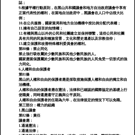
誌；
9.根據平權行動原則，在黑山共和國議會和地方自治政府議會中享有
正當代表性的權利，在當地自治政府中，黑議會在人口中佔很大比
例；
10.在公共服務，國家當局和地方自治機構中按比例分配代表權；
11.擁有自己語言的知情權；
12.有權與黑山以外的公民和社團建立並保持聯繫，這些公民和社團
具有共同的民族和種族背景，文化和歷史遺產以及宗教信仰；
13.建立保護和改善特殊權利委員會的權利。
第80條：禁止同化
禁止強行吸收屬於少數民族和其他少數民族的人。
國家應當保護屬於少數民族和其他少數民族的人民免受一切形式的強
力同化。
6.人權和自由保護者
第81條
黑山的人權和自由的保護者應是採取措施保護人權和自由的獨立和自
治機構。
人權和自由的保護者應在憲法，法律和已確認的國際協定的基礎上行
使職責，同時還應遵守正義與公平原則。
人權和自由保護者的任期為六年，在法律規定的情況下可以免職。
第三部分：權力的組織
1.黑山議會
第82條：責任
議會應：
1.通過憲法；
2.通過法律；