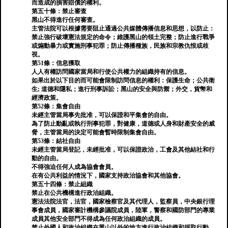
而造成的損害賠償的權利。
第五十條：禁止審查
黑山不得進行任何審查。
主管法院可以根據需要阻止通過公共媒體傳播信息和思想，以防止：
禁止強行破壞憲法規定的命令；維護黑山的領土完整；防止進行戰爭
或煽動暴力或實施刑事犯罪；防止傳播種族，民族和宗教仇恨或歧
視。
第51條：信息獲取
人人有權訪問國家當局和行使公共權力的組織持有的信息。
如果出於以下目的而可能會限制訪問信息的權利：保護生命；公共衛
生; 道德和隱私；進行刑事訴訟；黑山的安全與防禦；外交，貨幣和
經濟政策。
第52條：集會自由
未經主管當局事先批准，可以保證和平集會的自由。
為了防止動亂或執行刑事犯罪，對健康，道德或人身和財產安全的威
脅，主管當局的決定可能會暫時限制集會自由。
第53條：結社自由
未經主管當局登記，未經批准，可以保證政治，工會及其他結社和行
動的自由。
不得強迫任何人成為協會會員。
在有公共利益的情況下，國家支持政治協會和其他協會。
第五十四條：禁止組織
禁止在公共機構進行政治組織。
憲法法院法官，法官，國家檢察官及其代理人，監察員，中央銀行理
事會成員，國家審計機構參議院成員，陸軍，警察和國防部門的專業
成員其他安全部門不得成為任何政治組織的成員。
禁止外國人和政治組織在黑山以外的地方進行政治組織和採取行動。