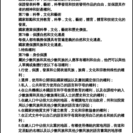
保證發表科學，藝術，科學發現和技術發明作品的自由，並保證其作
者的精神和財產權利。
第77條：科學，文化和藝術
國家鼓勵和支持教育，科學，文化，藝術，體育，體育和技術文化的
發展。
國家應當保護科學，文化，藝術和歷史價值。
第78條：保護自然和文化遺產
每個人都有義務保護具有普遍意義的自然和文化遺產。
國家應保護民族和文化遺產。
5.特殊權利
第79條：身份保護
屬於少數民族和其他少數民族的人應享有權利和自由，他們可以與他
人單獨或集體行使以下各項權利：
1.行使，保護，發展和公開表達民族，族裔，文化和宗教特殊性的權
利；
2.選擇，使用和公開張貼國家標誌以及慶祝國定假日的權利；
3.私人，公共和官方使用自己的語言和字母的權利；
4.在公共機構以本國語言和字母接受教育的權利，以及在課程中納入
少數族裔和其他少數族裔社區人士的歷史和文化的權利；
5.在總人口中佔很大比例的地區，有權讓地方自治政府，州和法院當
局以少數民族和其他少數民族的語言進行訴訟；
6.在國家的物質支持下建立教育，文化和宗教協會的權利；
7.在正式文件中以自己的語言和字母寫和使用自己的姓名和姓氏的權
利；
8.在總人口中佔很大比重的地區，有權使用傳統的當地用語，街道和
定居點的名稱以及以少數民族和其他少數民族的語言書寫的地形標