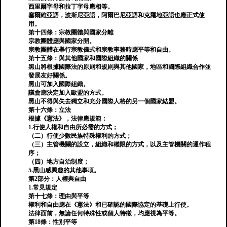
西里爾字母和拉丁字母應相等。
塞爾維亞語，波斯尼亞語，阿爾巴尼亞語和克羅地亞語也應正式使
用。
第十四條：宗教團體與國家分離
宗教團體應與國家分開。
宗教團體在舉行宗教儀式和宗教事務時應平等和自由。
第十五條：與其他國家和國際組織的關係
黑山將根據國際法的原則和規則與其他國家，地區和國際組織合作並
發展友好關係。
黑山可加入國際組織。
議會應決定加入歐盟的方式。
黑山不得與失去獨立和充分國際人格的另一個國家結盟。
第十六條：立法
根據《憲法》，法律應規範：
1.行使人權和自由所必需的方式；
（二）行使少數民族特殊權利的方式；
（三）主管機關的設立，組織和權限的方式，以及主管機關的運作程
序；
（四）地方自治制度；
5.黑山感興趣的其他事項。
第2部分：人權與自由
1.常見規定
第十七條：理由與平等
權利和自由應在《憲法》和已確認的國際協定的基礎上行使。
法律面前，無論任何特殊性或個人特徵，均應視為平等。
第18條：性別平等