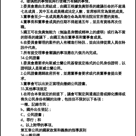
d。做偶然的事情或與行使權力有關的事情。
2.委員會應由主席組成，由國王根據負責部長的建議任命的不超過
七名成員，其中五名成員構成法定人數，首席移民官為當然成員。
3.董事會至少一名成員應具備任命為高等法院法官所需的資格。
4.董事長和董事會成員的任期不得超過五年，並且有資格再次任
職。
5.國王可在負責無能力（無論是身體或精神上的虛弱）或行為不當
的部長的建議下，由國王免任董事長和董事會成員。
6.在委員會審理的案件的人有權進行聆訊，並由法律從業人員在聆
訊中代表。
7.所有提交理事會審議的事項應在六個月內完成。
54.公民證書
1.委員會應要求向斯威士蘭公民簽發規定格式的公民身份證明，以
證明該人是斯威士蘭公民。
2.公民證書應歸政府所有，並應董事會要求或代表董事會提出要
求。
3.董事會可以出於正當理由撤銷公民證書。
55.其他事項規定
1.在符合本章規定的前提下，議會可製定與通過註冊或歸化獲得或
喪失公民身份有關的法律，包括但不限於以下各項：
一種。記錄市民；
b。國外出生登記；
C。公民證書；
d。罪行；和
e。以上附帶的事項。
第五章公民的國家政策和義務的指導原則
56.一般目標