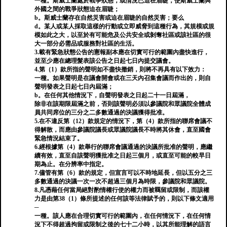
一種。斯威士蘭處於戰爭狀態，或情況已迫在眉睫，使斯威士蘭與
外國之間的戰爭狀態迫在眉睫；
b。斯威士蘭存在自然災害或迫在眉睫的自然災害；要么
d。某人或某人採取這樣的行動或立即威脅到這種行為，其規模或規
模如此之大，以至於有可能危及公共安全或剝奪社區或該社區的很
大一部分必需品或服務對社區的生活。
3.載有緊急狀態公告的憲報副本應在切實可行的範圍內盡快進行，
並至少應在總理髮表該公告之日起七日內提交議會。
4.第（1）款所指的聲明如不盡快撤銷，則將不再具有以下效力：
一種。如果聲明是在議會開會或在三天內召集會議而作出的，則自
聲明發表之日起七日內屆滿；
b。在任何其他情況下，自聲明發表之日起二十一日屆滿，
除非在該期限屆滿之前，否則該聲明必須以參議院和眾議院全體成
員共同席位的三分之二多數通過的決議獲得批准。
5.在不違反第（12）款規定的情況下，第（4）款所指的聯席會議不
得解散，而應由參議院議長或眾議院議長不時將其休會，直至國會
緊急情況結束了。
6.經根據第（4）款舉行的聯席會議通過的決議所批准的聲明，應繼
續有效，直至自該聲明獲批准之日起三個月，或直至可能的較早日
期為止。在分辨率中指定。
7.儘管有第（6）款的規定，但宣言可以不時地延長，但以五分之三
多數通過的決議一次一次不超過三個月為時限，參議院和眾議院。
8.凡憑藉任何當局絕對酌情權行使的權力而被羈留或限制，而該權
力是由第38（1）條所提述的任何該等法律賦予的，則以下條文適用
─
一種。該人應在合理切實可行的範圍內，在任何情況下，在任何情
況下不得超過拘留或限制之後的七十二小時，以其所能理解的語言