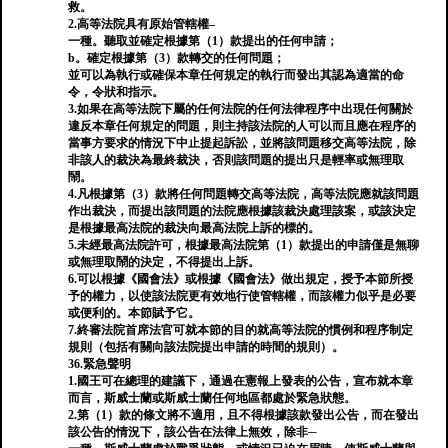
救。
2.高等法院具有原始管轄權–
一種。聽取並確定根據第（1）款提出的任何申請；
b。確定根據第（3）款轉交的任何問題；
並可以為執行或確保本章任何規定的執行而發出其認為適當的命
令，令狀和指示。
3.如果在高等法院下屬的任何法院的任何法律程序中出現任何關於
違反本章任何規定的問題，則主持該法院的人可以而且應在程序的
當事方要求的情況下中止提起訴訟，並將該問題移交高等法院，除
非該人的裁決為最終裁決，否則該問題的提出只是輕率或無理取
鬧。
4.凡根據第（3）款將任何問題轉交高等法院，高等法院應就該問題
作出裁決，而提出該問題的法院應根據該裁決處理該案，或該決定
是根據最高法院的裁決向最高法院上訴的標的。
5.未經最高法院許可，根據最高法院第（1）款提出的申請僅是無聊
或無理取鬧的決定，不得提出上訴。
6.可以根據《國會法》或根據《國會法》做出規定，授予本節所授
予的權力，以使該法院更有效地行使管轄權，而該權力似乎是必要
或便利的。本節賦予它。
7.終審法院首席法官可就本節的目的就高等法院的慣例和程序制定
規則（包括有關向該法院提出申請的時間的規則）。
36.緊急聲明
1.國王可在總理的建議下，通過在憲報上發表的公告，宣布就本章
而言，斯威士蘭或斯威士蘭任何地區都處於緊急狀態。
2.第（1）款的條文將不適用，且不得根據該款發出公告，而在發出
該公告的情況下，該公告在法律上無效，除非─