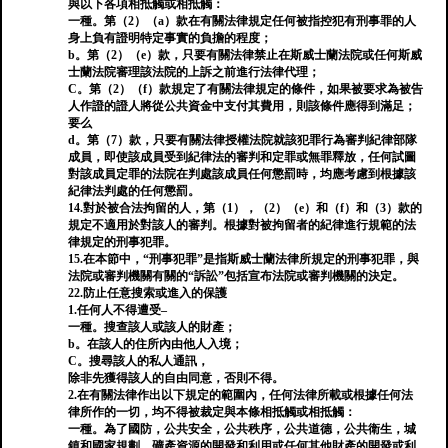
與以下各項相抵觸或相抵觸：
一種。第（2）（a）款在有關法律規定任何被指控犯有刑事罪的人
身上負有證明特定事實的負擔的程度；
b。第（2）（e）款，只要有關法律禁止在斯威士蘭法院或任何斯威
士蘭法院審理該法院的上訴之前進行法律代理；
C。第（2）（f）款規定了有關法律規定的條件，如果被要求為被告
人作證的證人將從公共資金中支付其費用，則該條件應得到滿足；
要么
d。第（7）款，只要有關法律授權法院就該犯罪行為審判紀律部隊
成員，即使該成員受到紀律法的審判和定罪或無罪釋放，任何試圖
對該成員定罪的法院在判處該成員任何懲罰時，均應考慮到根據該
紀律法判處的任何懲罰。
14.對於被合法拘留的人，第（1），（2）（e）和（f）和（3）款的
規定不適用於對該人的審判。根據對被拘留者的紀律進行規範的法
律規定的刑事犯罪。
15.在本節中，“刑事犯罪”是指斯威士蘭法律所規定的刑事犯罪，與
法院或審判機關有關的“訴訟”包括宣布法院或審判機關的決定。
22.防止任意搜索或進入的保護
1.任何人不得遭受–
一種。搜查該人或該人的財產；
b。在該人的住所內由他人入境；
C。搜尋該人的私人通訊，
除非先獲得該人的自由同意，否則不得。
2.在有關法律作出以下規定的範圍內，任何法律所載或根據任何法
律所作的一切，均不得被裁定與本條相抵觸或相抵觸：
一種。為了國防，公共安全，公共秩序，公共道德，公共衛生，城
鎮和國家規劃，礦產資源的開發和利用或任何其他財產的開發或利