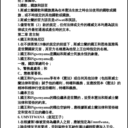
犯了叛國罪。
3.國歌，國旗和語言
1.斯威士蘭國歌和國旗應為在本憲法生效之時合法使用的國歌或國
旗，或不時規定的其他國歌或國旗。
2.斯威士蘭的官方語言是siSwati和英語。
3.儘管有第（2）款的規定，任何法律或文件的權威文本均應為該法
律或文件最初通過或產生時的文本。
第二章 君主制
4.國王和英格尼亞
1.在不損害第228條的規定的前提下，斯威士蘭的國王和恩格溫雅瑪
是世襲國家元首，其官方名稱應為他登上王位時指定的名稱。
2.國王和iNgwenyama是團結和斯威士民族永恆的象徵。
3.國王和iNgwenyama是-
一種。國防軍總司令；
b。警務處處長；和
C。懲教署署長。
4.國王和iNgwenyama享有本《憲法》或任何其他法律（包括斯威士
蘭法律和習俗）賦予他的權利，特權和義務，並應按照本《憲法》的
精神和精神行使這些權利，特權和義務。
5.繼承王位
1.國王和iNgwenyama的職位繼承是世襲的，並受本憲法和斯威士蘭
法律和習俗的約束。
2.國王和iNgwenyama的職位空缺時，應根據斯威士蘭法律和習俗確
定和宣布王位的繼任者。
6. UMNTFWANA（皇冠王子）
1.在根據第5條被宣佈為繼承人之前，應被指定為Umntfwana。
2.除非情況另有要求，否則翁特夫瓦納年滿18歲時即應加入王位。