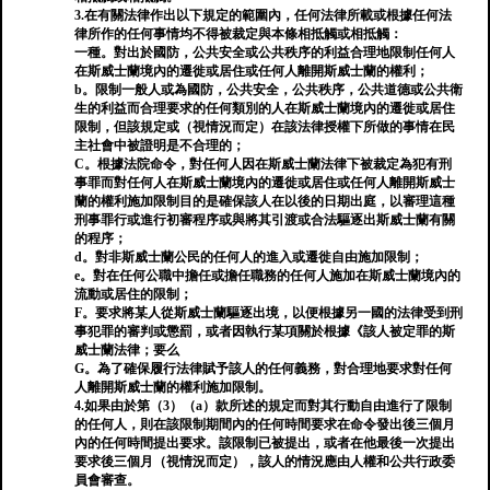
3.在有關法律作出以下規定的範圍內，任何法律所載或根據任何法
律所作的任何事情均不得被裁定與本條相抵觸或相抵觸：
一種。對出於國防，公共安全或公共秩序的利益合理地限制任何人
在斯威士蘭境內的遷徙或居住或任何人離開斯威士蘭的權利；
b。限制一般人或為國防，公共安全，公共秩序，公共道德或公共衛
生的利益而合理要求的任何類別的人在斯威士蘭境內的遷徙或居住
限制，但該規定或（視情況而定）在該法律授權下所做的事情在民
主社會中被證明是不合理的；
C。根據法院命令，對任何人因在斯威士蘭法律下被裁定為犯有刑
事罪而對任何人在斯威士蘭境內的遷徙或居住或任何人離開斯威士
蘭的權利施加限制目的是確保該人在以後的日期出庭，以審理這種
刑事罪行或進行初審程序或與將其引渡或合法驅逐出斯威士蘭有關
的程序；
d。對非斯威士蘭公民的任何人的進入或遷徙自由施加限制；
e。對在任何公職中擔任或擔任職務的任何人施加在斯威士蘭境內的
流動或居住的限制；
F。要求將某人從斯威士蘭驅逐出境，以便根據另一國的法律受到刑
事犯罪的審判或懲罰，或者因執行某項關於根據《該人被定罪的斯
威士蘭法律；要么
G。為了確保履行法律賦予該人的任何義務，對合理地要求對任何
人離開斯威士蘭的權利施加限制。
4.如果由於第（3）（a）款所述的規定而對其行動自由進行了限制
的任何人，則在該限制期間內的任何時間要求在命令發出後三個月
內的任何時間提出要求。該限制已被提出，或者在他最後一次提出
要求後三個月（視情況而定），該人的情況應由人權和公共行政委
員會審查。