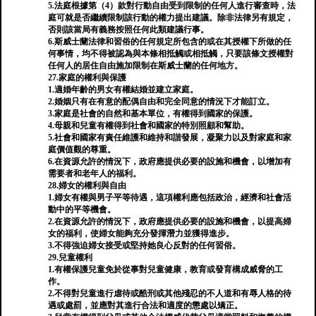
5.法庭根據第（4）款對行動自由受到限制的任何人進行審查時，法
庭可就是否繼續限制該行動的權力提出建議。除非法律另有規定，
否則該當局有義務按照任何此類建議行事。
6.斯威士蘭法律和習俗的任何規定所包含的或在其授權下所做的任
何事情，均不得被認為與本條相抵觸或相抵觸，只要該條文授權對
任何人的居住自由施加限制在斯威士蘭的任何地方。
27.家庭的權利與保護
1.適婚年齡的男女有權結婚並建立家庭。
2.婚姻只有在有意的配偶自由和完全同意的情況下才能訂立。
3.家庭是社會的自然和基本單位，有權得到國家的保護。
4.母親和兒童有權得到社會和國家的特別照顧和幫助。
5.社會和國家有責任維護和維持和諧發展，凝聚力以及對家庭和家
庭價值觀的尊重。
6.在資源允許的情況下，政府應提供必要的設施和機會，以增加有
需要者和老年人的福利。
28.婦女的權利與自由
1.婦女有權與男子平等待遇，這項權利應包括政治，經濟和社會活
動中的平等機會。
2.在資源允許的情況下，政府應提供必要的設施和機會，以提高婦
女的福利，使婦女能夠充分發揮潛力並獲得進步。
3.不得強迫婦女接受或堅持她良心反對的任何習俗。
29.兒童權利
1.有權保護兒童免於從事對兒童健康，教育或發育構成威脅的工
作。
2.不得對兒童進行虐待或酷刑或其他殘忍的不人道和有辱人格的待
遇或處罰，並應對其進行合法和適度的懲處以矯正。