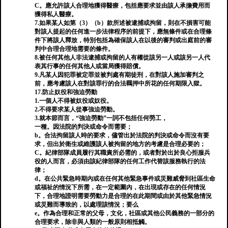
C。應允許該人合理地獲得醫療，包括應要求並由該人承擔費用而
獲得私人醫療。
7.如果某人如第（3）（b）款所述被逮捕或拘留，則在不損害可能
對該人提起的任何進一步法律程序的前提下，應無條件或在合理條
件下將該人釋放，特別包括為確保該人在以後的審判或出庭前的審
判中合理合理地需要的條件。
8.被任何其他人非法逮捕或拘留的人有權從該另一人或該另一人代
表其行事的任何其他人或當局獲得賠償。
9.凡某人因犯罪被定罪並被判處有期徒刑，在對該人施加審判之
前，應考慮該人在對該罪行的合法羈押中所花的任何期限入獄。
17.防止奴役和強迫勞動
1.一個人不得被奴役或奴役。
2.不得要求某人從事強迫勞動。
3.就本節而言，“強迫勞動”一詞不包括任何勞工，
一種。因法院的判決或命令而需要；
b。合法拘留該人時的要求，儘管出於法院的判決或命令而沒有要
求，但出於衛生或維護該人被拘留的地方的考慮是合理必要的；
C。紀律部隊成員履行其職責所必需的，或者對於出於良心拒服兵
役的人而言，必須由該紀律部隊的任何工作代替該服務執行的法
律；
d。在公共緊急時期內或在任何其他緊急事件或災難威脅到社區生命
或福祉的情況下所需，在一定範圍內，在出現或存在的任何情況
下，合理地證明需要勞動力是合理的在此期間或由於其他緊急情況
或災難而導致的，以處理該情況；要么
e。作為合理和正常的父母，文化，社區或其他公民義務的一部分的
合理要求，除非與人類的一般原則相抵觸。