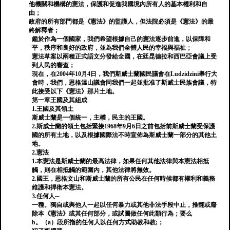
他機關和機構的憲法，保護和促進我國境內所有人的基本權利和自
由；
政府的所有部門都是《憲法》的監護人，但法院必須是《憲法》的最
終解釋者；
鑑於作為一個國家，我們希望根據自己的憲法逐步前進，以保障和
平，秩序和良好的政府，並為我們全體人民的幸福與福祉；
憲法草案以兩種正式語文分發給全國，在廷昆德拉和西巴亞會議上受
到人民的審查；
現在，在2004年10月4日，我們斯威士蘭國民議會在Ludzidzini舉行大
會時，我們，恩格溫山議會同我們一起並批准了斯威士民族會議，特
此接受以下《憲法》那片土地。
第一章王國及其組成
1.王國及其領土
斯威士蘭是一個統一，主權，民主的王國。
2.斯威士蘭的領土包括緊接1968年9月6日之前包括前斯威士蘭受保護
國的所有土地，以及根據國際法不時宣佈為斯威士蘭一部分的其他土
地。
2.憲法
1.本憲法是斯威士蘭的最高法律，如果任何其他法律與本憲法相抵
觸，則在相抵觸的範圍內，其他法律將無效。
2.國王，恩格文山和斯威士蘭的所有公民在任何時候都有權利和義務
維護和捍衛本憲法。
3.任何人─
一種。獨自或與他人一起以任何暴力或其他非法手段中止，推翻或廢
除本《憲法》或其任何部分，或試圖做任何此類行為；要么
b。（a）段所指的任何人以任何方式助教和教;；