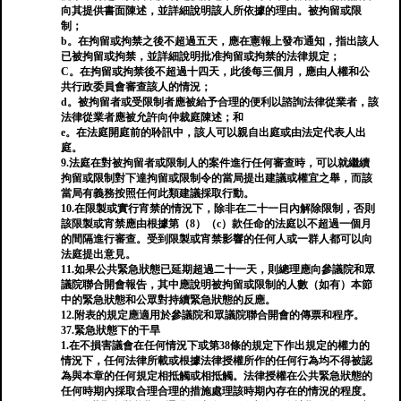
向其提供書面陳述，並詳細說明該人所依據的理由。被拘留或限
制；
b。在拘留或拘禁之後不超過五天，應在憲報上發布通知，指出該人
已被拘留或拘禁，並詳細說明批准拘留或拘禁的法律規定；
C。在拘留或拘禁後不超過十四天，此後每三個月，應由人權和公
共行政委員會審查該人的情況；
d。被拘留者或受限制者應被給予合理的便利以諮詢法律從業者，該
法律從業者應被允許向仲裁庭陳述；和
e。在法庭開庭前的聆訊中，該人可以親自出庭或由法定代表人出
庭。
9.法庭在對被拘留者或限制人的案件進行任何審查時，可以就繼續
拘留或限制對下達拘留或限制令的當局提出建議或權宜之舉，而該
當局有義務按照任何此類建議採取行動。
10.在限製或實行宵禁的情況下，除非在二十一日內解除限制，否則
該限製或宵禁應由根據第（8）（c）款任命的法庭以不超過一個月
的間隔進行審查。受到限製或宵禁影響的任何人或一群人都可以向
法庭提出意見。
11.如果公共緊急狀態已延期超過二十一天，則總理應向參議院和眾
議院聯合開會報告，其中應說明被拘留或限制的人數（如有）本節
中的緊急狀態和公眾對持續緊急狀態的反應。
12.附表的規定應適用於參議院和眾議院聯合開會的傳票和程序。
37.緊急狀態下的干旱
1.在不損害議會在任何情況下或第38條的規定下作出規定的權力的
情況下，任何法律所載或根據法律授權所作的任何行為均不得被認
為與本章的任何規定相抵觸或相抵觸。法律授權在公共緊急狀態的
任何時期內採取合理合理的措施處理該時期內存在的情況的程度。