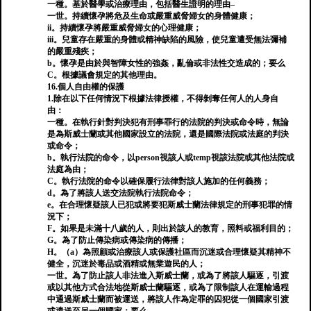
一種。基於醫學或治療理由，包括醫生證明的理由–
一世。持續懷孕將危及生命或嚴重威脅婦女的身體健康；
ii。持續懷孕將嚴重威脅婦女的心理健康；
iii。兒童存在嚴重的身體或精神缺陷的風險，使兒童遭受無法彌補
的嚴重殘疾；
b。懷孕是由於與智障女性的強姦，亂倫或非法性交造成的；要么
C。根據議會規定的其他理由。
16.個人自由權的保護
1.除在以下任何情況下根據法律授權，不得剝奪任何人的人身自
由：
一種。在執行針對判決犯有刑事罪行的法院的判決或命令時，無論
是為斯威士蘭或其他國家設立的法院，還是國際法院或法庭的判決
或命令；
b。執行法院的命令，以person視該人或temp視該法院或其他法院或
法庭為由；
C。執行法院的命令以確保履行法律對該人施加的任何義務；
d。為了將該人送交法院執行法院命令；
e。在合理懷疑該人已犯或將要犯斯威士蘭法律規定的刑事犯罪的情
況下；
F。如果是未滿十八歲的人，則出於該人的教育，照料或福利目的；
G。為了防止傳染病或傳染病的傳播；
H。（a）為照顧或治療該人或保護社區而沉迷或合理懷疑其精神不
健全，沉迷於毒品或酒精或無業遊民的人；
一世。為了防止該人非法進入斯威士蘭，或為了將該人驅逐，引渡
或以其他方式合法地從斯威士蘭驅逐，或為了限制該人在運輸過程
中通過斯威士蘭而被運送，將該人作為定罪的囚犯從一個國家引渡