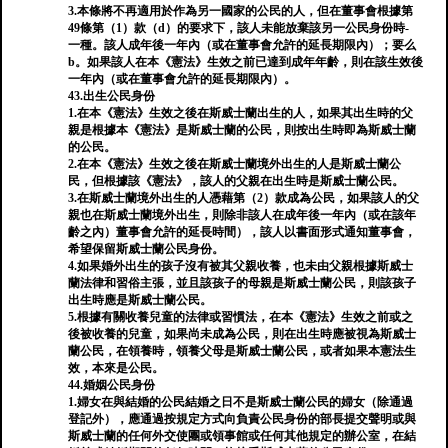
3.本條將不再適用於作為另一國家的公民的人，但在董事會根據第
49條第（1）款（d）的要求下，該人未能放棄該另一公民身份時-
一種。該人成年後一年內（或在董事會允許的延長期限內）；要么
b。如果該人在本《憲法》生效之前已達到成年年齡，則在該生效後
一年內（或在董事會允許的延長期限內）。
43.出生公民身份
1.在本《憲法》生效之後在斯威士蘭出生的人，如果其出生時的父
親是根據本《憲法》是斯威士蘭的公民，則按出生時即為斯威士蘭
的公民。
2.在本《憲法》生效之後在斯威士蘭境外出生的人是斯威士蘭公
民，但根據該《憲法》，該人的父親在出生時是斯威士蘭公民。
3.在斯威士蘭境外出生的人憑藉第（2）款成為公民，如果該人的父
親也在斯威士蘭境外出生，則除非該人在成年後一年內（或在該年
齡之內）董事會允許的延長時間），該人以書面形式通知董事會，
希望保留斯威士蘭公民身份。
4.如果婚外出生的孩子沒有被其父親收養，也未由父親根據斯威士
蘭法律和習俗主張，並且該孩子的母親是斯威士蘭公民，則該孩子
出生時應是斯威士蘭公民。
5.根據有關收養兒童的法律或習慣法，在本《憲法》生效之前或之
後被收養的兒童，如果尚未成為公民，則在出生時應被視為斯威士
蘭公民，在領養時，領養父母是斯威士蘭公民，或者如果本憲法生
效，本來是公民。
44.婚姻公民身份
1.婦女在與結婚的公民結婚之日不是斯威士蘭公民的婦女（除通過
登記外），應通過按規定方式向負責公民身份的部長提交聲明或與
斯威士蘭的任何外交使團或領事館或任何其他規定的辦公室，在結