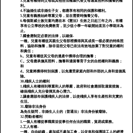
3.兒童有權得到父母或其他合法權威代替父母適當照料和撫養的權
利。
4.不論婚生或非婚生子女，都應享有相同的保護和權利。
5.兒童有義務始終尊重父母，並在需要時撫養父母。
6.每個斯威士族兒童均應在本《憲法》生效之日起三年之內，有權
享有公立學校的免費教育，至少從小學一年級開始直至小學期末為
止。
7.國會應制定必要的法律，以確保-
一種。兒童有權從其親生父母那裡獲得與其成長一樣必要的特殊照
料，協助和撫養，除非這些父母已依法有效地放棄了對兒童的權利
和責任；
b。兒童有權從其父母的遺產中獲得合理的撫養；
C。父母應承擔其照料，撫養和適當養育子女的自然權利和義務；
和
d。兒童將獲得特別保護，以免遭受家庭內部和外部的人身和道德風
險。
30.殘疾人士的權利
1.殘疾人有權得到尊重和人的尊嚴，政府和社會應採取適當措施，
確保殘疾人充分發揮其身心潛力。
2.議會應頒布保護殘疾人的法律，以使殘疾人享有生產性和充實的
生活。
31.廢除非法身份
為免生疑問，非婚生人士的（普通法）非法身份被廢除。
32.勞動者權利
1.一個人有權從事職業並從事任何合法的職業，貿易或業務。
2.工人有權–
一種。自由組織，參加或不參加工會，以促進和保護該工人的經濟