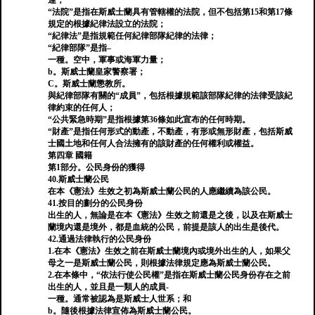
達；
“法院”是指在斯威士蘭具有管轄權的法院，但不包括第15和第17條
規定的根據紀律法設立的法院；
“紀律法”是指規範任何紀律部隊紀律的法律；
“紀律部隊”是指–
一種。空中，軍事或海軍力量；
b。斯威士蘭皇家警察署；
C。斯威士蘭懲教所。
與紀律部隊有關的“成員”，包括根據規範該部隊紀律的法律受該紀
律約束的任何人；
“公共緊急時期”是指根據第36條如此宣布的任何時期。
“財產”是指任何形式的動產，不動產，有形或無形財產，包括斯威
士國土地和任何人合法擁有的該財產的任何權利或權益。
第四章 國籍
第1部分。公民身份的獲得
40.斯威士蘭公民
在本《憲法》生效之初為斯威士蘭公民的人應繼續為該公民。
41.按目的劃分的公民身份
出生的人，無論是在本《憲法》生效之前還是之後，以及在斯威士
蘭境內還是境外，都是血統的公民，前提是該人的出生是後代。
42.通過法律執行的公民身份
1.在本《憲法》生效之前在斯威士蘭境內或境外出生的人，如果父
母之一是斯威士蘭公民，則根據法律規定應為斯威士蘭公民。
2.在本條中，“依法行使公民權”是指在斯威士蘭公民身份存在之前
出生的人，並且是一類人的成員-
一種。通常被認為是斯威士人世系；和
b。隨後根據法律宣佈為斯威士蘭公民。