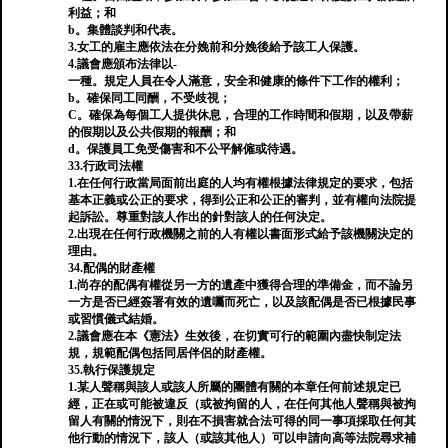
利益；和
b。集體談判和代表。
3.女工的雇主應依法在分娩前和分娩後給予該工人保護。
4.議會應頒布法律以-
一種。規定人員在令人滿意，安全和健康的條件下工作的權利；
b。確保同工同酬，不受歧視；
C。確保為每個工人提供休息，合理的工作時間和假期，以及帶薪
的假期以及公共假期的報酬；和
d。保護員工免受傷害和不公平解僱或待遇。
33.行政司法權
1.在任何行政當局面前出庭的人均有權根據法律規定的要求，包括
基本正義或公正的要求，得到公正和公正的審判，並有權向法院提
起訴訟。尊重對該人作出的針對該人的任何決定。
2.出現在任何行政機關之前的人有權以書面形式給予該機關決定的
理由。
34.配偶的財產權
1.尚存的配偶有權從另一方的遺產中獲得合理的準備金，而不論另
一方是否已經簽署有效的遺囑而死亡，以及該配偶是否已根據民事
或習慣儀式結婚。
2.議會應在本《憲法》生效後，在切實可行的範圍內盡快制定法
規，規範配偶包括同居伴侶的財產權。
35.執行保護規定
1.某人聲稱與該人或該人所屬的團體有關的本章任何前述規定已
經，正在或可能被違反（或被拘留的人，在任何其他人聲稱與被拘
留人有關的情況下，則在不損害就合法可得的同一事項採取任何其
他行動的情況下，該人（或該其他人）可以申請向高等法院尋求補