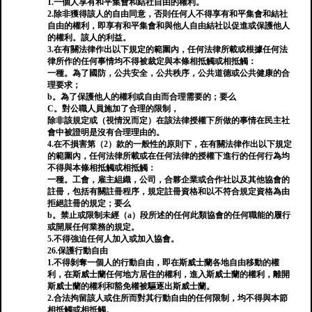
1.一個人享有和平集會和結社自由的權利。
2.除非獲得該人的自由同意，否則任何人不得享有和平集會和結社
自由的權利，即享有和平集會和與他人自由結社以促進或保護他人
的權利。該人的利益。
3.在有關法律作出以下規定的範圍內，任何法律所載或根據任何法
律所作的任何事情均不得被裁定與本條相抵觸或相抵觸：
一種。為了國防，公共安全，公共秩序，公共道德或公共健康的合
理要求；
b。為了保護他人的權利或自由而合理需要的；要么
C。對公職人員施加了合理的限制，
除非該規定或（視情況而定）在該法律授權下所做的事情在民主社
會中被證明是沒有合理理由的。
4.在不損害第（2）款的一般性的原則下，在有關法律作出以下規定
的範圍內，任何法律所載或在任何法律的授權下進行的任何行為均
不得與本條相抵觸或相抵觸：
一種。工會，雇主組織，公司，合夥企業或合作社以及其他協會的
註冊，包括有關註冊程序，規定註冊資格和以不符合規定資格為由
拒絕註冊的規定；要么
b。禁止或限制未經（a）段所述的任何此類協會的任何職能的履行
或開展任何業務的規定。
5.不得強迫任何人加入或加入協會。
26.保護行動自由
1.不得剝奪一個人的行動自由，即在斯威士蘭各地自由移動的權
利，在斯威士蘭任何地方居住的權利，進入斯威士蘭的權利，離開
斯威士蘭的權利和豁免權被驅逐出斯威士蘭。
2.合法拘留該人或住所而對其行動自由的任何限制，均不得與本節
相抵觸或相抵觸。