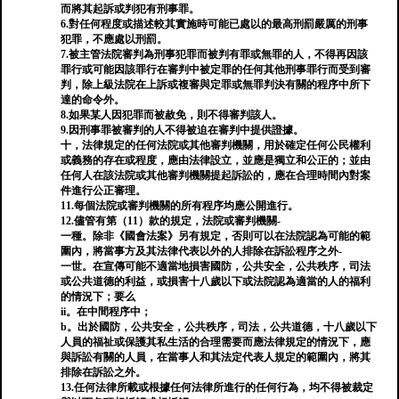
而將其起訴或判犯有刑事罪。
6.對任何程度或描述較其實施時可能已處以的最高刑罰嚴厲的刑事
犯罪，不應處以刑罰。
7.被主管法院審判為刑事犯罪而被判有罪或無罪的人，不得再因該
罪行或可能因該罪行在審判中被定罪的任何其他刑事罪行而受到審
判，除上級法院在上訴或複審與定罪或無罪判決有關的程序中所下
達的命令外。
8.如果某人因犯罪而被赦免，則不得審判該人。
9.因刑事罪被審判的人不得被迫在審判中提供證據。
十，法律規定的任何法院或其他審判機關，用於確定任何公民權利
或義務的存在或程度，應由法律設立，並應是獨立和公正的；並由
任何人在該法院或其他審判機關提起訴訟的，應在合理時間內對案
件進行公正審理。
11.每個法院或審判機關的所有程序均應公開進行。
12.儘管有第（11）款的規定，法院或審判機關-
一種。除非《國會法案》另有規定，否則可以在法院認為可能的範
圍內，將當事方及其法律代表以外的人排除在訴訟程序之外-
一世。在宣傳可能不適當地損害國防，公共安全，公共秩序，司法
或公共道德的利益，或損害十八歲以下或法院認為適當的人的福利
的情況下；要么
ii。在中間程序中；
b。出於國防，公共安全，公共秩序，司法，公共道德，十八歲以下
人員的福祉或保護其私生活的合理需要而應法律規定的情況下，應
與訴訟有關的人員，在當事人和其法定代表人規定的範圍內，將其
排除在訴訟之外。
13.任何法律所載或根據任何法律所進行的任何行為，均不得被裁定