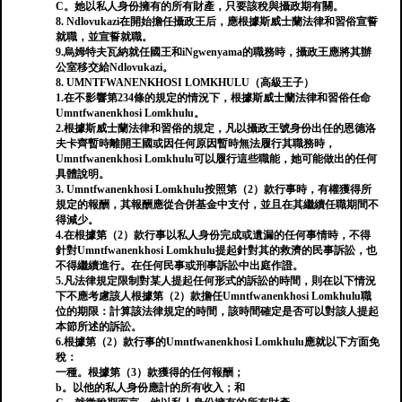
C。她以私人身份擁有的所有財產，只要該稅與攝政期有關。
8. Ndlovukazi在開始擔任攝政王后，應根據斯威士蘭法律和習俗宣誓
就職，並宣誓就職。
9.烏姆特夫瓦納就任國王和iNgwenyama的職務時，攝政王應將其辦
公室移交給Ndlovukazi。
8. UMNTFWANENKHOSI LOMKHULU（高級王子）
1.在不影響第234條的規定的情況下，根據斯威士蘭法律和習俗任命
Umntfwanenkhosi Lomkhulu。
2.根據斯威士蘭法律和習俗的規定，凡以攝政王號身份出任的恩德洛
夫卡齊暫時離開王國或因任何原因暫時無法履行其職務時，
Umntfwanenkhosi Lomkhulu可以履行這些職能，她可能做出的任何
具體說明。
3. Umntfwanenkhosi Lomkhulu按照第（2）款行事時，有權獲得所
規定的報酬，其報酬應從合併基金中支付，並且在其繼續任職期間不
得減少。
4.在根據第（2）款行事以私人身份完成或遺漏的任何事情時，不得
針對Umntfwanenkhosi Lomkhulu提起針對其的救濟的民事訴訟，也
不得繼續進行。在任何民事或刑事訴訟中出庭作證。
5.凡法律規定限制對某人提起任何形式的訴訟的時間，則在以下情況
下不應考慮該人根據第（2）款擔任Umntfwanenkhosi Lomkhulu職
位的期限：計算該法律規定的時間，該時間確定是否可以對該人提起
本節所述的訴訟。
6.根據第（2）款行事的Umntfwanenkhosi Lomkhulu應就以下方面免
稅：
一種。根據第（3）款獲得的任何報酬；
b。以他的私人身份應計的所有收入；和