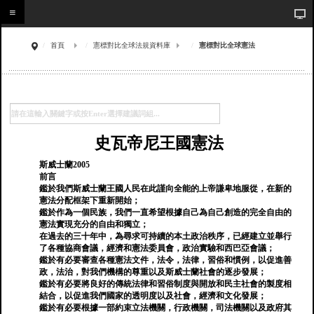
首頁
憲標對比全球法規資料庫
憲標對比全球憲法
史瓦帝尼王國憲法
斯威士蘭2005
前言
鑑於我們斯威士蘭王國人民在此謹向全能的上帝謙卑地服從，在新的
憲法分配框架下重新開始；
鑑於作為一個民族，我們一直希望根據自己為自己創造的完全自由的
憲法實現充分的自由和獨立；
在過去的三十年中，為尋求可持續的本土政治秩序，已經建立並舉行
了各種協商會議，經濟和憲法委員會，政治實驗和西巴亞會議；
鑑於有必要審查各種憲法文件，法令，法律，習俗和慣例，以促進善
政，法治，對我們機構的尊重以及斯威士蘭社會的逐步發展；
鑑於有必要將良好的傳統法律和習俗制度與開放和民主社會的製度相
結合，以促進我們國家的透明度以及社會，經濟和文化發展；
鑑於有必要根據一部約束立法機關，行政機關，司法機關以及政府其