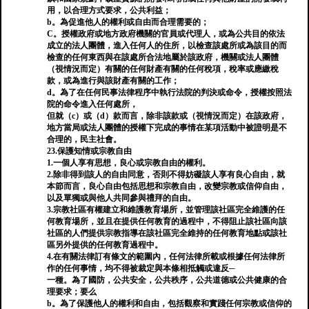
用，以合理方式要求，公共利益；
b。為促進他人的權利或自由而合理需要的；
C。授權政府或地方政府機關的官員或代理人，或為公共目的依法
成立的法人團體，進入任何人的住所，以檢查該處所或為該目的而
檢查的任何東西與在該處所合法地屬於該政府，機關或法人團體
（視情況而定）有關的任何財產有關的任何稅項，稅率或應繳稅
款，或為進行與該財產有關的工作；
d。為了在任何民事法律程序中執行法院的判決或命令，授權按照法
院的命令進入任何處所，
但就（c）或（d）款而言，除非該款或（視情況而定）在該政府，
地方當局或法人團體的授權下完成的事情在某項活動中被證明是不
合理的，民主社會。
23.保護知情或宗教自由
1.一個人享有思想，良心或宗教自由的權利。
2.除非得到該人的自由同意，否則不得妨礙該人享有良心自由，就
本節而言，良心自由包括思想和宗教自由，改變宗教或信仰自由，
以及單獨或與他人共同參與禮拜的自由。
3.宗教社區有權建立和維護教育場所，並管理該社區完全維護的任
何教育場所，並且在提供任何教育的過程中，不得阻止該社區向該
社區的人們提供宗教指導在該社區完全維持的任何教育地點或該社
區另外提供的任何教育過程中。
4.在有關法律訂有條文的範圍內，任何法律所載或根據任何法律所
作的任何事情，均不得被裁定與本條相抵觸或違反─
一種。為了國防，公共安全，公共秩序，公共道德或公共健康的合
理要求；要么
b。為了保護他人的權利和自由，包括觀察和實踐任何宗教或信仰的