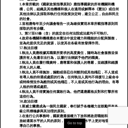
1.本章所載的《國家政策指導原則》應指導國家的所有機關和機
構，公民，組織及其他機構和個人在適用或解釋本《憲法》或任何
其他法律以及採取和執行任何政策決定時，建立公正，自由和民主
的社會。
2.首相應每年至少向議會報告一次為確保實現本章所載指導原則而
採取的所有步驟。
3。第57至63條（含）的規定在任何法院或法庭均不可執行。
4.政府各機關和機構應在本憲法中規定權力和職能的分配與製衡，
並為此提供充足的資源，以使其在各級有效發揮作用。
57.執法目標
1.執法人員應根據其職業所要求的高度責任，隨時為社會服務並保
護所有人免遭非法行為，以履行法律賦予他們的職責。
2.執法人員在履行職責時，應尊重和保護人的尊嚴，並維護和維護
所有人的人權。
3.執法人員不得施加，煽動或容忍任何酷刑或其他殘忍，不人道或
有辱人格的待遇或處罰的行為，任何執法人員均不得援引上級命令
或特殊情況作為酷刑或其他殘忍，不人道或其他行為的理由。有辱
人格的待遇或處罰。
4.執法人員不得實施任何腐敗行為。他們還應嚴格反對和打擊所有
這些行為。
58.政治目標
1.斯威士蘭應成為一個民主國家，奉行賦予各種權力並鼓勵所有各
級公民積極參與其治理的原則。
2.在進行公共事務時，國家應遵循權力下放和將政府職能和權力下
放給適當水平的人民的原則，人民可以在此水平上更好地管理和指
Go to top
導自己的事務。