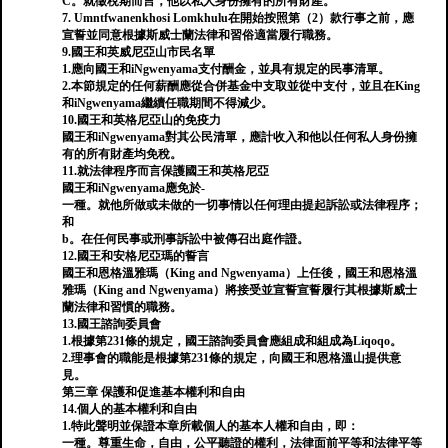
C。就徵稅期而言，他以私人身份擁有的所有財產。
7. Umntfwanenkhosi Lomkhulu在開始按照第（2）款行事之前，應
宣誓並同意根據斯威士蘭法律和習俗適當履行職務。
9.國王和英威尼亞山市民名單
1.應向國王和iNgwenyama支付酬金，並具有規定的民事清單。
2.本節規定的任何薪酬應從合併基金中支取並從中支付，並且在King
和iNgwenyama繼續任職期間不得減少。
10.國王和英格尼亞山的免疫力
國王和iNgwenyama對其公民清單，應計收入和他以任何私人身份擁
有的所有財產均免稅。
11.就法律程序而言保護國王和英格尼亞
國王和iNgwenyama應免於-
一種。就他所做或未做的一切事情以任何理由提起訴訟或法律程序；
和
b。在任何民事或刑事訴訟中被傳召出庭作證。
12.國王和安格尼亞瑪的誓言
國王和恩格溫雅瑪（King and Ngwenyama）上任後，國王和恩格溫
雅瑪（King and Ngwenyama）將接受並宣誓宣誓履行其根據斯威士
蘭法律和習慣的職務。
13.國王諮詢委員會
1.根據第231條的規定，國王諮詢委員會應組成和組成為Liqoqo。
2.理事會的職能是根據第231條的規定，向國王和恩格溫山提供意
見。
第三章 保護和促進基本權利和自由
14.個人的基本權利和自由
1.特此聲明並保證本章所載個人的基本人權和自由，即：
一種。尊重生命，自由，公平聽證的權利，法律面前平等和法律平等