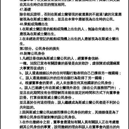
在其出生時仍在世的情況相同。
47.基礎
除非相反證明，否則在斯威士蘭發現的被遺棄的不超過7歲的兒童應
被視為在斯威士蘭出生，並且在本章中應被視為出生時的公民。
48.乘船或飛機出生
1.在斯威士蘭註冊的船舶或飛機上出生的人，無論在何處出生，均
應視為在斯威士蘭出生。
2.在未經政府登記的船舶或飛機上出生的人應被視為在斯威士蘭出
生。
第2部分。公民身份的損失
49.剝奪公民​​身份
1.凡經註冊信納為斯威士蘭公民的人，經董事會信納-
一種。法院已宣布有關證書的簽發是由於欺詐，虛假陳述或隱瞞重
大事實而促成的；
b。該人通過婚姻以外的任何明顯行動表明自己已獲得另一種國籍；
C。該人通過婚姻以外的任何自願行為取得了另一國籍；
d。根據董事會的要求，此人未放棄任何其他國家的公民身份；
e。該人已連續七年在斯威士蘭境外居住（除在公共服務部門外），
並且在此期間沒有合理辯解而未能在規定的時間和方式下向董事會
註冊。打算保留斯威士蘭公民身份，
並且基於任何這些理由，該人繼續成為斯威士蘭公民都是不利於公
共利益的。
2.因與斯威士蘭公民結婚而獲得公民身份的婦女，其婚姻僅是為了
獲得公民身份而被剝奪的該公民身份。
3.在作出撤銷令之前，董事會應通知有關人員有關該人正在考慮撤
銷其公民身份的事實，說明撤銷的理由和該人在董事會內提出的向