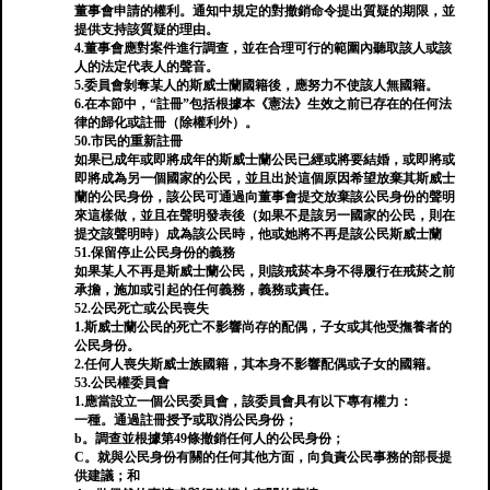
董事會申請的權利。通知中規定的對撤銷命令提出質疑的期限，並
提供支持該質疑的理由。
4.董事會應對案件進行調查，並在合理可行的範圍內聽取該人或該
人的法定代表人的聲音。
5.委員會剝奪某人的斯威士蘭國籍後，應努力不使該人無國籍。
6.在本節中，“註冊”包括根據本《憲法》生效之前已存在的任何法
律的歸化或註冊（除權利外）。
50.市民的重新註冊
如果已成年或即將成年的斯威士蘭公民已經或將要結婚，或即將或
即將成為另一個國家的公民，並且出於這個原因希望放棄其斯威士
蘭的公民身份，該公民可通過向董事會提交放棄該公民身份的聲明
來這樣做，並且在聲明發表後（如果不是該另一國家的公民，則在
提交該聲明時）成為該公民時，他或她將不再是該公民斯威士蘭
51.保留停止公民身份的義務
如果某人不再是斯威士蘭公民，則該戒菸本身不得履行在戒菸之前
承擔，施加或引起的任何義務，義務或責任。
52.公民死亡或公民喪失
1.斯威士蘭公民的死亡不影響尚存的配偶，子女或其他受撫養者的
公民身份。
2.任何人喪失斯威士族國籍，其本身不影響配偶或子女的國籍。
53.公民權委員會
1.應當設立一個公民委員會，該委員會具有以下專有權力：
一種。通過註冊授予或取消公民身份；
b。調查並根據第49條撤銷任何人的公民身份；
C。就與公民身份有關的任何其他方面，向負責公民事務的部長提
供建議；和