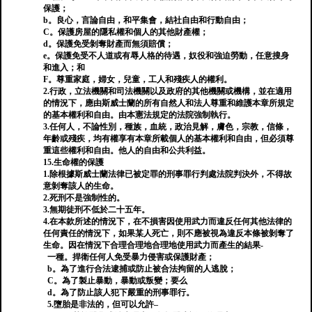
保護；
b。良心，言論自由，和平集會，結社自由和行動自由；
C。保護房屋的隱私權和個人的其他財產權；
d。保護免受剝奪財產而無須賠償；
e。保護免受不人道或有辱人格的待遇，奴役和強迫勞動，任意搜身
和進入；和
F。尊重家庭，婦女，兒童，工人和殘疾人的權利。
2.行政，立法機關和司法機關以及政府的其他機關或機構，並在適用
的情況下，應由斯威士蘭的所有自然人和法人尊重和維護本章所規定
的基本權利和自由。由本憲法規定的法院強制執行。
3.任何人，不論性別，種族，血統，政治見解，膚色，宗教，信條，
年齡或殘疾，均有權享有本章所載個人的基本權利和自由，但必須尊
重這些權利和自由。他人的自由和公共利益。
15.生命權的保護
1.除根據斯威士蘭法律已被定罪的刑事罪行判處法院判決外，不得故
意剝奪該人的生命。
2.死刑不是強制性的。
3.無期徒刑不低於二十五年。
4.在本款所述的情況下，在不損害因使用武力而違反任何其他法律的
任何責任的情況下，如果某人死亡，則不應被視為違反本條被剝奪了
生命。因在情況下合理合理地合理地使用武力而產生的結果-
一種。捍衛任何人免受暴力侵害或保護財產；
b。為了進行合法逮捕或防止被合法拘留的人逃脫；
C。為了製止暴動，暴動或叛變；要么
d。為了防止該人犯下嚴重的刑事罪行。
5.墮胎是非法的，但可以允許–