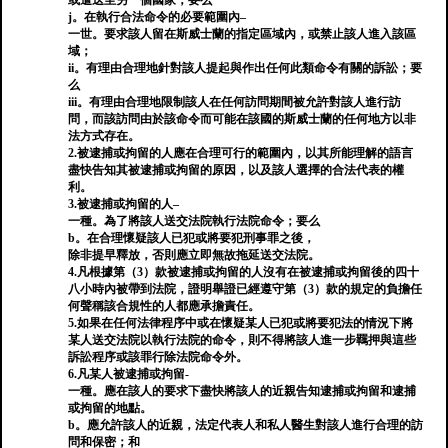
或遣送至另一個國家；要么
j。在執行合法命令的必要範圍內–
一世。要求該人留在斯威士蘭的指定區域內，或禁止該人進入該區
域；
ii。有理由合理地針對該人提起與作出任何此類命令有關的訴訟；要
么
iii。有理由合理地限制該人在任何訪問期間被允許對該人進行訪
問，而該訪問由於該命令而可能在該國的斯威士蘭的任何地方以非
法方式存在。
2.被逮捕或拘留的人應在合理可行的範圍內，以其所能理解的語言
盡快告知其被逮捕或拘留的原因，以及該人選擇的合法代表的權
利。
3.被逮捕或拘留的人–
一種。為了將該人送交法院執行法院命令；要么
b。在合理懷疑該人已犯或將要犯刑事罪之後，
除非提早釋放，否則應立即無故拖延送交法院。
4.凡根據第（3）款被逮捕或拘留的人沒有在被逮捕或拘留後的四十
八小時內被帶到法院，證明舉證已經遵守第（3）款的規定的負擔任
何聲稱該合規性的人都應承擔責任。
5.如果在任何法律程序中或在懷疑某人已犯或將要犯法的情況下將
某人送交法院以執行法院的命令，則不得將該人進一步羈押與這些
訴訟程序或該罪行除法院命令外。
6.凡某人被逮捕或拘留-
一種。應在該人的要求下盡快將該人的近親告知逮捕或拘留和逮捕
或拘留的地點。
b。應允許該人的近親，法定代表人和私人醫生對該人進行合理的訪
問和保密；和