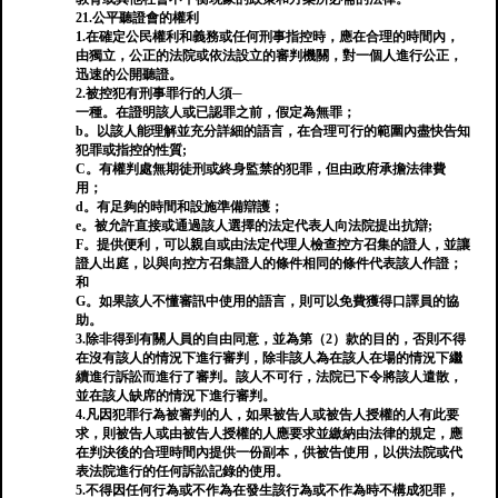
21.公平聽證會的權利
1.在確定公民權利和義務或任何刑事指控時，應在合理的時間內，
由獨立，公正的法院或依法設立的審判機關，對一個人進行公正，
迅速的公開聽證。
2.被控犯有刑事罪行的人須─
一種。在證明該人或已認罪之前，假定為無罪；
b。以該人能理解並充分詳細的語言，在合理可行的範圍內盡快告知
犯罪或指控的性質;
C。有權判處無期徒刑或終身監禁的犯罪，但由政府承擔法律費
用；
d。有足夠的時間和設施準備辯護；
e。被允許直接或通過該人選擇的法定代表人向法院提出抗辯;
F。提供便利，可以親自或由法定代理人檢查控方召集的證人，並讓
證人出庭，以與向控方召集證人的條件相同的條件代表該人作證；
和
G。如果該人不懂審訊中使用的語言，則可以免費獲得口譯員的協
助。
3.除非得到有關人員的自由同意，並為第（2）款的目的，否則不得
在沒有該人的情況下進行審判，除非該人為在該人在場的情況下繼
續進行訴訟而進行了審判。該人不可行，法院已下令將該人遣散，
並在該人缺席的情況下進行審判。
4.凡因犯罪行為被審判的人，如果被告人或被告人授權的人有此要
求，則被告人或由被告人授權的人應要求並繳納由法律的規定，應
在判決後的合理時間內提供一份副本，供被告使用，以供法院或代
表法院進行的任何訴訟記錄的使用。
5.不得因任何行為或不作為在發生該行為或不作為時不構成犯罪，