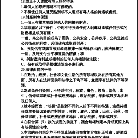
18.防止不人道或有辱人格的待遇
1.每個人的尊嚴都是不可侵犯的。
2.不得使任何人遭受酷刑或不人道或有辱人格的待遇或處罰。
19.財產剝奪保護
1.一個人有權單獨或與他人共同擁有財產。
2.除非滿足以下條件，否則不得強迫任何人剝奪財產或任何形式的
財產權益或所有權：
一種。為公共目的或為了國防，公共安全，公共秩序，公共道德或
公共衛生的利益，必須佔有或取得財產；
b。強制佔有或購置該財產是根據一項法律作出的，該法律規定-
一世。及時支付公平和適當的賠償；和
ii。與財產有利益或權利的任何人有權訴諸法院；
C。佔有或取得是根據法院命令進行的。
20.法律面前的平等
1.在政治，經濟，社會和文化生活的所有領域以及在所有其他方
面，所有人在法律面前和法律之下均平等，並應享有法律的平等保
護。
2.為避免任何疑問，不得以性別，種族，膚色，族裔，部落，出
生，信仰或宗教或社會或經濟地位，政治見解，年齡或殘疾為由歧
視任何人。
3.就本節而言，“歧視”是指對不同的人給予不同的待遇，這些待遇
僅或主要歸因於他們對性別，種族，膚色，族裔，出生，部落，信
條或宗教，社會或經濟的描述地位，政治見解，年齡或殘疾。
4.在符合第（5）款的規定的前提下，議會無權制定本身或實際上具
有歧視性的法律。
5.本節的任何規定均不得阻止議會頒布實施旨在糾正社會，經濟或
教育或其他社會不平衡現象的政策和方案所必需的法律。