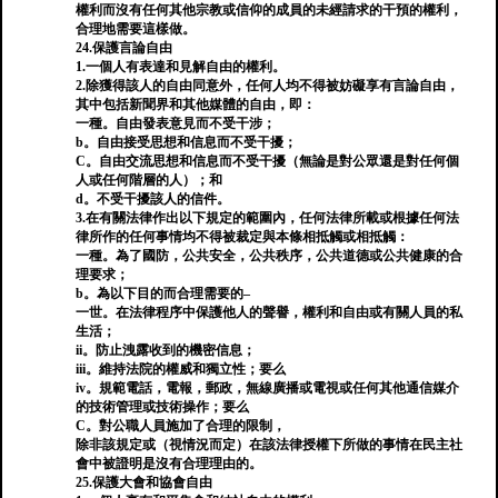
權利而沒有任何其他宗教或信仰的成員的未經請求的干預的權利，
合理地需要這樣做。
24.保護言論自由
1.一個人有表達和見解自由的權利。
2.除獲得該人的自由同意外，任何人均不得被妨礙享有言論自由，
其中包括新聞界和其他媒體的自由，即：
一種。自由發表意見而不受干涉；
b。自由接受思想和信息而不受干擾；
C。自由交流思想和信息而不受干擾（無論是對公眾還是對任何個
人或任何階層的人）；和
d。不受干擾該人的信件。
3.在有關法律作出以下規定的範圍內，任何法律所載或根據任何法
律所作的任何事情均不得被裁定與本條相抵觸或相抵觸：
一種。為了國防，公共安全，公共秩序，公共道德或公共健康的合
理要求；
b。為以下目的而合理需要的–
一世。在法律程序中保護他人的聲譽，權利和自由或有關人員的私
生活；
ii。防止洩露收到的機密信息；
iii。維持法院的權威和獨立性；要么
iv。規範電話，電報，郵政，無線廣播或電視或任何其他通信媒介
的技術管理或技術操作；要么
C。對公職人員施加了合理的限制，
除非該規定或（視情況而定）在該法律授權下所做的事情在民主社
會中被證明是沒有合理理由的。
25.保護大會和協會自由