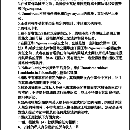
3.在被宣佈為國王之前，烏姆特夫瓦納應按照斯威士蘭法律和習俗安
裝iNgwenyama。
4. Umntfwana不得擔任國王和iNgwenyama的職務，直到他登上王
位。
5.王儲有權享受其地位所規定的培訓，津貼和其他特權。
7.恩杜沃卡扎
1.在不影響第229條的規定的情況下，恩德洛夫卡齊傳統上是國王和
恩格文山的母親，並根據斯威士蘭法律和習俗任命。
2.在國王和iNgwenyama成立之前，也就是說，直到他按照本《憲
法》和斯威士蘭法律和習俗公開承擔了國王和iNgwenyama的職能和
責任之前，或者在他合理的任何時期內因斯威士蘭缺席或其他無法履
行其職務的原因，除本《憲法》另有規定外，這些職務應由攝政王恩
德洛維卡齊執行。
3. Ndlovukazi女士以攝政王后身份，應由Umntfwanenkhosi
Lomkhulu-in-Libandla提供協助和建議。
4.攝政王有權享有所規定的酬金，其報酬應從合併基金中支付，並且
在其繼續任職期間不得減少。
5.對於因攝政王以其私人身份已做或未做的事情而要求對攝政王進行
救濟的，不得提起或繼續進行民事訴訟，並且不得傳召其出庭作證。
或刑事訴訟。
6.如果法律規定限制向某人提起任何形式的訴訟的時間，則在計算該
人規定的時間時，不得考慮該人擔任攝政王職位的期限。決定是否可
對該人提起本節中提及的任何此類法律的法律。
7.攝政王應就以下方面免稅–
一種。根據第（4）款獲得的任何報酬；
b。以她的私人身份應計的所有收入；和