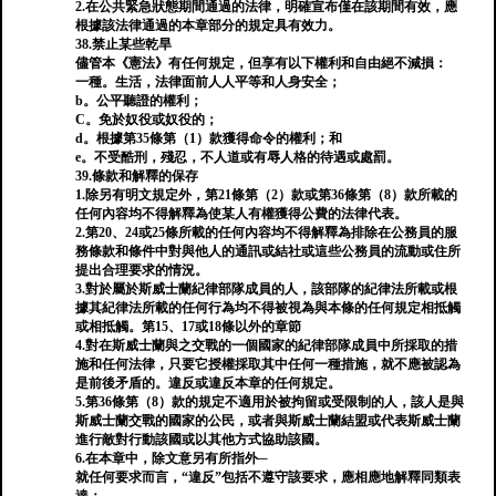
2.在公共緊急狀態期間通過的法律，明確宣布僅在該期間有效，應
根據該法律通過的本章部分的規定具有效力。
38.禁止某些乾旱
儘管本《憲法》有任何規定，但享有以下權利和自由絕不減損：
一種。生活，法律面前人人平等和人身安全；
b。公平聽證的權利；
C。免於奴役或奴役的；
d。根據第35條第（1）款獲得命令的權利；和
e。不受酷刑，殘忍，不人道或有辱人格的待遇或處罰。
39.條款和解釋的保存
1.除另有明文規定外，第21條第（2）款或第36條第（8）款所載的
任何內容均不得解釋為使某人有權獲得公費的法律代表。
2.第20、24或25條所載的任何內容均不得解釋為排除在公務員的服
務條款和條件中對與他人的通訊或結社或這些公務員的流動或住所
提出合理要求的情況。
3.對於屬於斯威士蘭紀律部隊成員的人，該部隊的紀律法所載或根
據其紀律法所載的任何行為均不得被視為與本條的任何規定相抵觸
或相抵觸。第15、17或18條以外的章節
4.對在斯威士蘭與之交戰的一個國家的紀律部隊成員中所採取的措
施和任何法律，只要它授權採取其中任何一種措施，就不應被認為
是前後矛盾的。違反或違反本章的任何規定。
5.第36條第（8）款的規定不適用於被拘留或受限制的人，該人是與
斯威士蘭交戰的國家的公民，或者與斯威士蘭結盟或代表斯威士蘭
進行敵對行動該國或以其他方式協助該國。
6.在本章中，除文意另有所指外─
就任何要求而言，“違反”包括不遵守該要求，應相應地解釋同類表