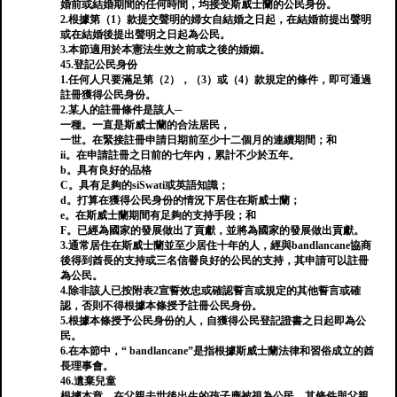
婚前或結婚期間的任何時間，均接受斯威士蘭的公民身份。
2.根據第（1）款提交聲明的婦女自結婚之日起，在結婚前提出聲明
或在結婚後提出聲明之日起為公民。
3.本節適用於本憲法生效之前或之後的婚姻。
45.登記公民身份
1.任何人只要滿足第（2），（3）或（4）款規定的條件，即可通過
註冊獲得公民身份。
2.某人的註冊條件是該人─
一種。一直是斯威士蘭的合法居民，
一世。在緊接註冊申請日期前至少十二個月的連續期間；和
ii。在申請註冊之日前的七年內，累計不少於五年。
b。具有良好的品格
C。具有足夠的siSwati或英語知識；
d。打算在獲得公民身份的情況下居住在斯威士蘭；
e。在斯威士蘭期間有足夠的支持手段；和
F。已經為國家的發展做出了貢獻，並將為國家的發展做出貢獻。
3.通常居住在斯威士蘭並至少居住十年的人，經與bandlancane協商
後得到酋長的支持或三名信譽良好的公民的支持，其申請可以註冊
為公民。
4.除非該人已按附表2宣誓效忠或確認誓言或規定的其他誓言或確
認，否則不得根據本條授予註冊公民身份。
5.根據本條授予公民身份的人，自獲得公民登記證書之日起即為公
民。
6.在本節中，“ bandlancane”是指根據斯威士蘭法律和習俗成立的酋
長理事會。
46.遺棄兒童
根據本章，在父親去世後出生的孩子應被視為公民，其條件與父親