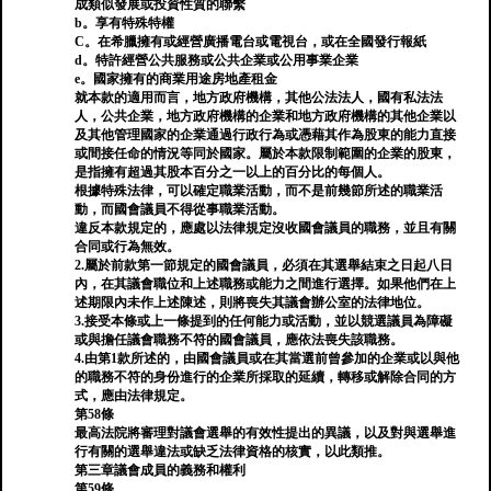
成類似發展或投資性質的聯繫
b。享有特殊特權
C。在希臘擁有或經營廣播電台或電視台，或在全國發行報紙
d。特許經營公共服務或公共企業或公用事業企業
e。國家擁有的商業用途房地產租金
就本款的適用而言，地方政府機構，其他公法法人，國有私法法
人，公共企業，地方政府機構的企業和地方政府機構的其他企業以
及其他管理國家的企業通過行政行為或憑藉其作為股東的能力直接
或間接任命的情況等同於國家。屬於本款限制範圍的企業的股東，
是指擁有超過其股本百分之一以上的百分比的每個人。
根據特殊法律，可以確定職業活動，而不是前幾節所述的職業活
動，而國會議員不得從事職業活動。
違反本款規定的，應處以法律規定沒收國會議員的職務，並且有關
合同或行為無效。
2.屬於前款第一節規定的國會議員，必須在其選舉結束之日起八日
內，在其議會職位和上述職務或能力之間進行選擇。如果他們在上
述期限內未作上述陳述，則將喪失其議會辦公室的法律地位。
3.接受本條或上一條提到的任何能力或活動，並以競選議員為障礙
或與擔任議會職務不符的國會議員，應依法喪失該職務。
4.由第1款所述的，由國會議員或在其當選前曾參加的企業或以與他
的職務不符的身份進行的企業所採取的延續，轉移或解除合同的方
式，應由法律規定。
第58條
最高法院將審理對議會選舉的有效性提出的異議，以及對與選舉進
行有關的選舉違法或缺乏法律資格的核實，以此類推。
第三章議會成員的義務和權利
第59條