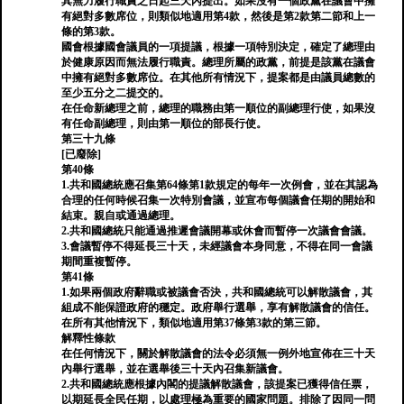
其無力履行職責之日起三天內提出。如果沒有一個政黨在議會中擁
有絕對多數席位，則類似地適用第4款，然後是第2款第二節和上一
條的第3款。
國會根據國會議員的一項提議，根據一項特別決定，確定了總理由
於健康原因而無法履行職責。總理所屬的政黨，前提是該黨在議會
中擁有絕對多數席位。在其他所有情況下，提案都是由議員總數的
至少五分之二提交的。
在任命新總理之前，總理的職務由第一順位的副總理行使，如果沒
有任命副總理，則由第一順位的部長行使。
第三十九條
[已廢除]
第40條
1.共和國總統應召集第64條第1款規定的每年一次例會，並在其認為
合理的任何時候召集一次特別會議，並宣布每個議會任期的開始和
結束。親自或通過總理。
2.共和國總統只能通過推遲會議開幕或休會而暫停一次議會會議。
3.會議暫停不得延長三十天，未經議會本身同意，不得在同一會議
期間重複暫停。
第41條
1.如果兩個政府辭職或被議會否決，共和國總統可以解散議會，其
組成不能保證政府的穩定。政府舉行選舉，享有解散議會的信任。
在所有其他情況下，類似地適用第37條第3款的第三節。
解釋性條款
在任何情況下，關於解散議會的法令必須無一例​​外地宣佈在三十天
內舉行選舉，並在選舉後三十天內召集新議會。
2.共和國總統應根據內閣的提議解散議會，該提案已獲得信任票，
以期延長全民任期，以處理極為重要的國家問題。排除了因同一問