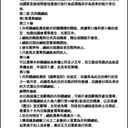
由國家直接或間接地通過行政行為或憑藉其作為股東的能力來任
命。
第二節 共和國總統
第1章選舉總統
第三十條
1.共和國總統應規範共和國機構的職能。根據第32條和第33條的規
定，他應由議會選舉產生，任期五年。
2.總統的職務應與任何其他職務，職位或職能不兼容。
3.總統任期自總統宣誓就職開始。
4.發生戰爭時，總統任期應延長至戰爭終止。
5.只能再次選舉與總統相同的人。
第31條
可以選舉共和國總統為希臘公民至少五年，其父親或母親的血統是
希臘血統，年屆四十歲，並具有投票權。
第32條
1.共和國總統應按《議事規則》的規定，在議長為此目的舉行的至
少一個月前，由議長為此目的召集的特別會議，由議會以唱名表決
的方式選出共和國總統。 。
解釋性條款
在任期屆滿之前辭職的共和國總統，可能不會因辭職而參加選舉。
如果共和國總統永久無力履行第34條第2款規定的職責，以及根據
《憲法》規定辭職，去世或免職，則從前任總統提前終止任期起，
最遲在十天內召集議會選舉新總統。
2.在任何情況下，總統選舉均應連任一次。
3.獲得議員總數三分之二多數的人當選為共和國總統。
如果達不到上述多數，應在五天后重新進行投票。