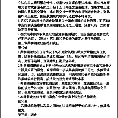
立法內容以應對緊急情況，或盡快恢復運作憲法機構。這些行為應
在其發布或會議召開之日起十五日內提交議會批准。如果未在上述
時限內將其提交議會，或在提交後十五天內未得到議會批准，則此
後即停止生效。圍困狀態規約在執行過程中不得修改。
6.第2和第3款所指的議會決議應以全體會員國的多數通過，而第1款
中所指的決議應以會員國總數的五分之三通過。議會只能一次開會
決定這些事項。
7.在按照本條採取緊急狀態措施的整個期間，無論議會是否解散或
任期已結束，《憲法》第61條和第62條的規定均應依法適用。 。
第三章共和國總統的特別責任
第49條
1.共和國總統在任何情況下均不應對其履行職責所承擔的責任負
責，除非是叛國或故意違反憲法的行為。對於與執行職務無關的行
為，應暫停起訴，直至總統任期屆滿為止。
2.對共和國總統提出起訴和彈each總統的提議應提交至少由其三分之
一議員簽署的議會，並應通過一項以其議員總數三分之二多數通過
的決議。 .3。如果該建議獲得通過，則應在第86條所指的法院對共
和黨總統進行提審，該法院的規定應適用於本案。
4.共和國總統自宣誓就職以來，應放棄其職務，並應按照第三十四
條的規定予以替換。如果他的任期未屆滿，則自其無罪釋放之日
起，他應恢復職務。由第86條規定的法院決定。
5.本條規定的執行應由議會在全體會議上製定的法律規定。
第50條
共和國總統除憲法和與之同時的法律明確授予他的權力外，無其他
權力。
第三節。議會