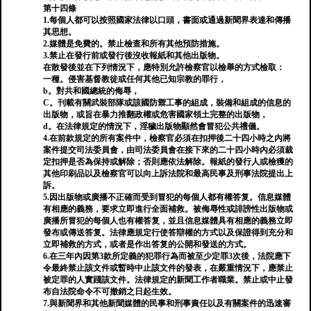
第十四條
1.每個人都可以按照國家法律以口頭，書面或通過新聞界表達和傳播
其思想。
2.媒體是免費的。禁止檢查和所有其他預防措施。
3.禁止在發行前或發行後沒收報紙和其他出版物。
在散發後並在下列情況下，應特別允許檢察官以檢舉的方式檢取：
一種。侵害基督教徒或任何其他已知宗教的罪行，
b。對共和國總統的侮辱，
C。刊載有關武裝部隊或該國防禦工事的組成，裝備和組成的信息的
出版物，或旨在暴力推翻政權或危害國家領土完整的出版物，
d。在法律規定的情況下，淫穢出版物顯然會冒犯公共禮儀。
4.在前款規定的所有案件中，檢察官必須在扣押後二十四小時之內將
案件提交司法委員會，由司法委員會在接下來的二十四小時內必須裁
定扣押是否為保持或解除；否則應依法解除。報紙的發行人或檢獲的
其他印刷品以及檢察官可以向上訴法院和最高民事及刑事法院提出上
訴。
5.因出版物或廣播不正確而受到冒犯的每個人都有權答复。信息媒體
有相應的義務，要求立即進行全面補救。被侮辱性或誹謗性出版物或
廣播所冒犯的每個人也有權答复，並且信息媒體具有相應的義務立即
發布或傳送答复。法律應規定行使答辯權的方式以及保證得到充分和
立即補救的方式，或者是作出答复的公開和發送的方式。
6.在三年內因第3款所定義的犯罪行為而被至少定罪3次後，法院應下
令最終禁止該文件或暫時中止該文件的發表，在嚴重情況下，應禁止
被定罪的人實踐該文件。法律規定的新聞工作者職業。禁止或中止發
布自法院命令不可撤銷之日起生效。
7.與新聞界和其他新聞媒體的民事和刑事責任以及有關案件的迅速審