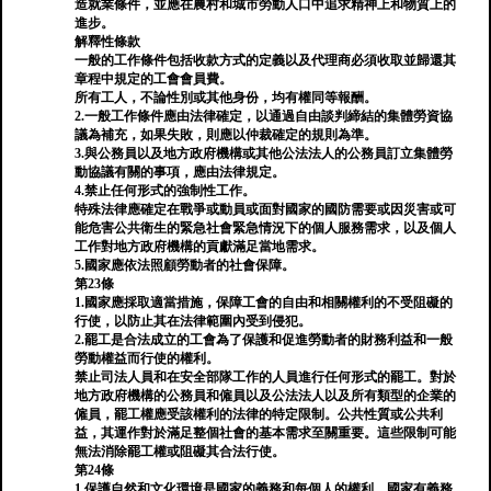
造就業條件，並應在農村和城市勞動人口中追求精神上和物質上的
進步。
解釋性條款
一般的工作條件包括收款方式的定義以及代理商必須收取並歸還其
章程中規定的工會會員費。
所有工人，不論性別或其他身份，均有權同等報酬。
2.一般工作條件應由法律確定，以通過自由談判締結的集體勞資協
議為補充，如果失敗，則應以仲裁確定的規則為準。
3.與公務員以及地方政府機構或其他公法法人的公務員訂立集體勞
動協議有關的事項，應由法律規定。
4.禁止任何形式的強制性工作。
特殊法律應確定在戰爭或動員或面對國家的國防需要或因災害或可
能危害公共衛生的緊急社會緊急情況下的個人服務需求，以及個人
工作對地方政府機構的貢獻滿足當地需求。
5.國家應依法照顧勞動者的社會保障。
第23條
1.國家應採取適當措施，保障工會的自由和相關權利的不受阻礙的
行使，以防止其在法律範圍內受到侵犯。
2.罷工是合法成立的工會為了保護和促進勞動者的財務利益和一般
勞動權益而行使的權利。
禁止司法人員和在安全部隊工作的人員進行任何形式的罷工。對於
地方政府機構的公務員和僱員以及公法法人以及所有類型的企業的
僱員，罷工權應受該權利的法律的特定限制。公共性質或公共利
益，其運作對於滿足整個社會的基本需求至關重要。這些限制可能
無法消除罷工權或阻礙其合法行使。
第24條
1.保護自然和文化環境是國家的義務和每個人的權利。國家有義務