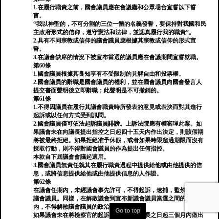
1.在履行職責之前，國會議員應在會議廳和公眾場合宣誓以下誓
言。
“我以神聖的，不可分割的三位一體的名義發誓，要保持對我國和民
主政府形式的信仰，遵守憲法和法律，並認真履行我的職責”。
2.具有不同宗教或信仰的議會議員應根據其宗教或信仰的形式宣
誓。
3.在議會缺席的情況下被宣布當選的議員應在會議期間宣誓就職。
第60條
1.國會議員根據其良知享有不受限制的見解自由和投票權。
2.國會議員的辭職是國會議員的權利，並在國會議員向國會發言人
提交書面聲明後立即辭職；此聲明是不可撤銷的。
第61條
1.不得因議員在履行其議會職責時所發表的意見或表決而對其進行
起訴或以任何方式受到訊問。
2.國會議員僅可依法起訴議員誹謗。上訴法院應有權審理此案。如
果議會未在向議長提出指控之日起四十五天內作出決定，則該假期
將被最終拒絕。如果拒絕准予休假，或者如果時限超過期限而沒有
採取行動，則不得對國會議員的作為提出任何指控。
本款自下屆議會會議起適用。
3.國會議員無責任就其在履行職責過程中提供給他或由他提供的信
息，或將信息提供給他或由他提供信息的人作證。
第62條
在議會任期內，未經議會事先許可，不得起訴，逮捕，監禁或監禁
議會議員。同樣，在解散議會到宣布新議會議員當選之間的期間
內，不得解散議會議員的政治罪行。
Go to top
如果議會未在將檢察官的起訴請求轉發給議長之日起三個月內做出