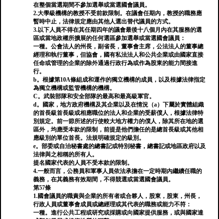
在整個當選期間不參加選舉或當選國會議員。
2.大學級機構的教授不受前款限制。在議會任期內，教授的職務應
暫時中止，法律規定應由其他人選出替代議員的方式。
3.以下人員不得在其任期四年的議會最後十八個月內在其服務的選
區或當地政權所擴展的任何選區參加選舉或當選國會議員：
一種。公會法人的州長，副省長，董事會主席，公法法人的董事總
經理和執行董事，但協會，國有私法法人和公共企業或由國家直接
任命或管理的企業的除外通過行政行為或作為股東的能力間接進
行。
b。根據第10A條組成和運作的獨立機構的成員，以及根據法律指定
為獨立機構或監管機構的機構。
C。武裝部隊和安全部隊的最高和最高級軍官。
d。國家，地方政府機構及其企業以及在情況（a）下屬於實體組織
的首長級首長級或相應職位的法人和企業的受薪僕人，根據法律特
別規定。前一節所述的行使較大地方權力的僕人，除其所在地的選
區外，均應受本款的限制，前提是他們擔任的是總首長級或其他相
應級別的單位首長。法規明確規定的級別。
e。部委或自治秘書處的總書記或特別秘書，總書記或地區政府以及
法律與之相稱的所有人。
提名國家代表的人員不受本款的限制。
4.一般而言，公務員和軍事人員依法承擔在一定時期內繼續任職的
義務，在其義務有效期間，不得競選或當選國會議員。
第57條
1.國會議員的職責與企業的所有者或合夥人，股東，股東，州長，
行政人員或董事會成員或總經理或其代表的職務或能力不符：
一種。進行公共工程或研究或採購或向國家提供服務，或與國家達