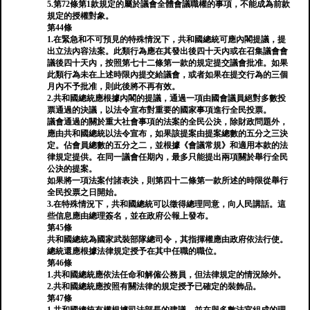
5.第72條第1款規定的屬於議會全體會議職權的事項，不能成為前款
規定的授權對象。
第44條
1.在緊急和不可預見的特殊情況下，共和國總統可應內閣提議，提
出立法內容法案。此類行為應在其發出後四十天內或在召集議會會
議後四十天內，按照第七十二條第一款的規定提交議會批准。如果
此類行為未在上述時限內提交給議會，或者如果在提交行為的三個
月內不予批准，則此後將不再有效。
2.共和國總統應根據內閣的提議，通過一項由國會議員絕對多數投
票通過的決議，以法令宣布對重要的國家事項進行全民投票。
議會通過的關於重大社會事項的法案的全民公決，除財政問題外，
應由共和國總統以法令宣布，如果該提案由提案總數的五分之三決
定。佔會員總數的五分之二，並根據《會議常規》和適用本款的法
律規定提供。在同一議會任期內，最多只能提出兩項關於舉行全民
公決的提案。
如果將一項法案付諸表​​決，則第四十二條第一款所述的時限從舉行
全民投票之日開始。
3.在特殊情況下，共和國總統可以徵得總理同意，向人民講話。這
些信息應由總理簽名，並在政府公報上發布。
第45條
共和國總統為國家武裝部隊總司令，其指揮權應由政府依法行使。
總統還應根據法律規定授予在其中任職的職位。
第46條
1.共和國總統應依法任命和解僱公務員，但法律規定的情況除外。
2.共和國總統應按照有關法律的規定授予已確定的裝飾品。
第47條