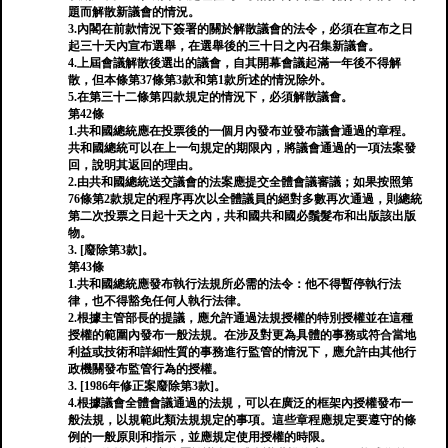
題而解散新議會的情況。
3.內閣在前款情況下簽署的關於解散議會的法令，必須在宣布之日
起三十天內宣布選舉，在選舉後的三十日之內召集新議會。
4.上屆會議解散後選出的議會，自其開幕會議起滿一年後不得解
散，但本條第37條第3款和第1款所述的情況除外。
5.在第三十二條第四款規定的情況下，必須解散議會。
第42條
1.共和國總統應在投票後的一個月內發布並發布議會通過的章程。
共和國總統可以在上一句規定的期限內，將議會通過的一項法案發
回，說明其返回的理由。
2.由共和國總統送交議會的法案應提交全體會議審議；如果按照第
76條第2款規定的程序再次以全體議員的絕對多數再次通過，則總統
第二次投票之日起十天之內，共和國共和國必鬚髮布和出版該出版
物。
3. [廢除第3款]。
第43條
1.共和國總統應發布執行法規所必需的法令：他不得暫停執行法
律，也不得豁免任何人執行法律。
2.根據主管部長的提議，應允許通過法規授權的特別授權並在這種
授權的範圍內發布一般法規。在涉及對更為具體的事務或符合當地
利益或技術和詳細性質的事務進行監管的情況下，應允許由其他行
政機關發布監管行為的授權。
3. [1986年修正案廢除第3款]。
4.根據議會全體會議通過的法規，可以在廣泛的框架內授權發布一
般法規，以規範此類法規規定的事項。這些章程應規定要遵守的條
例的一般原則和指示，並應規定使用授權的時限。