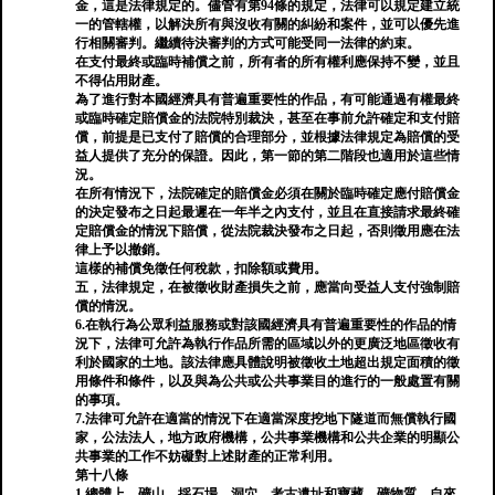
金，這是法律規定的。儘管有第94條的規定，法律可以規定建立統
一的管轄權，以解決所有與沒收有關的糾紛和案件，並可以優先進
行相關審判。繼續待決審判的方式可能受同一法律的約束。
在支付最終或臨時補償之前，所有者的所有權利應保持不變，並且
不得佔用財產。
為了進行對本國經濟具有普遍重要性的作品，有可能通過有權最終
或臨時確定賠償金的法院特別裁決，甚至在事前允許確定和支付賠
償，前提是已支付了賠償的合理部分，並根據法律規定為賠償的受
益人提供了充分的保證。因此，第一節的第二階段也適用於這些情
況。
在所有情況下，法院確定的賠償金必須在關於臨時確定應付賠償金
的決定發布之日起最遲在一年半之內支付，並且在直接請求最終確
定賠償金的情況下賠償，從法院裁決發布之日起，否則徵用應在法
律上予以撤銷。
這樣的補償免徵任何稅款，扣除額或費用。
五，法律規定，在被徵收財產損失之前，應當向受益人支付強制賠
償的情況。
6.在執行為公眾利益服務或對該國經濟具有普遍重要性的作品的情
況下，法律可允許為執行作品所需的區域以外的更廣泛地區徵收有
利於國家的土地。該法律應具體說明被徵收土地超出規定面積的徵
用條件和條件，以及與為公共或公共事業目的進行的一般處置有關
的事項。
7.法律可允許在適當的情況下在適當深度挖地下隧道而無償執行國
家，公法法人，地方政府機構，公共事業機構和公共企業的明顯公
共事業的工作不妨礙對上述財產的正常利用。
第十八條
1.總體上，礦山，採石場，洞穴，考古遺址和寶藏，礦物質，自來