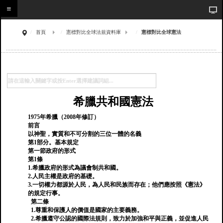
首頁
憲標對比全球法規資料庫
憲標對比全球憲法
希臘共和國憲法
1975年希臘（2008年修訂）
前言
以神聖，實質和不可分割的三位一體的名義
第1部分。基本規定
第一節政府的形式
第1條
1.希臘政府的形式為議會制共和國。
2.人民主權是政府的基礎。
3.一切權力都源於人民，為人民和民族而存在；他們應按照《憲法》
的規定行事。
第二條
1.尊重和保護人的價值是國家的主要義務。
2.希臘遵守公認的國際法規則，致力於加強和平與正義，並促進人民