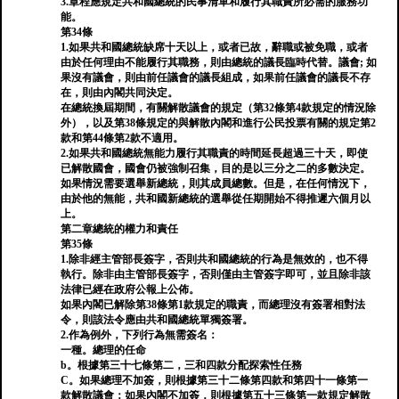
3.章程應規定共和國總統的民事清單和履行其職責所必需的服務功
能。
第34條
1.如果共和國總統缺席十天以上，或者已故，辭職或被免職，或者
由於任何理由不能履行其職務，則由總統的議長臨時代替。議會; 如
果沒有議會，則由前任議會的議長組成，如果前任議會的議長不存
在，則由內閣共同決定。
在總統換屆期間，有關解散議會的規定（第32條第4款規定的情況除
外），以及第38條規定的與解散內閣和進行公民投票有關的規定第2
款和第44條第2款不適用。
2.如果共和國總統無能力履行其職責的時間延長超過三十天，即使
已解散國會，國會仍被強制召集，目的是以三分之二的多數決定。
如果情況需要選舉新總統，則其成員總數。但是，在任何情況下，
由於他的無能，共和國新總統的選舉從任期開始不得推遲六個月以
上。
第二章總統的權力和責任
第35條
1.除非經主管部長簽字，否則共和國總統的行為是無效的，也不得
執行。除非由主管部長簽字，否則僅由主管簽字即可，並且除非該
法律已經在政府公報上公佈。
如果內閣已解除第38條第1款規定的職責，而總理沒有簽署相對法
令，則該法令應由共和國總統單獨簽署。
2.作為例外，下列行為無需簽名：
一種。總理的任命
b。根據第三十七條第二，三和四款分配探索性任務
C。如果總理不加簽，則根據第三十二條第四款和第四十一條第一
款解散議會；如果內閣不加簽，則根據第五十三條第一款規定解散