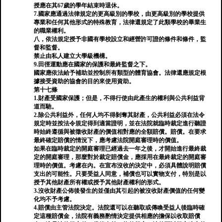
授應在其67歲的學年結束時退休。
7.國家應通過法律規定的更高級別的學校，由更高級別的學校提供
專業和任何其他形式的特殊教育，法律還規定了此類學校的畢業生
的職業權利。
八，依法規定授予非國有學校設立和經營許可證的條件和條件，監
督和監督。
禁止由私人建立大學級機構。
9.田徑運動應在國家的保護和最終監督之下。
國家應依法給予補助並控制所有類型的體育協會。法律還應規定根
據接受資助的協會的目的來使用資助。
第十七條
1.財產受國家保護；但是，不得行使由此產生的權利與公共利益背
道而馳。
2.除公共利益外，任何人均不得剝奪其財產，公共利益必須在法令
規定時並按法令規定得到適當證明，並在法院就臨時裁定進行聽證
時始終遵循與被徵收財產的價值相對應的全額賠償。賠償。在要求
最終確定賠償的情況下，應考慮法院開庭審理時的價值。
如果在臨時裁定的開庭審理已經過去一年之後，才開始進行最終裁
定的開庭審理，那麼對於裁定賠償金，應採用在最終裁定的開庭審
理時的價值。考慮在內。在宣布沒收的決定中，必須具體說明賠償
支出的可能性。只要受益人同意，補償也可以實物支付，特別是以
授予其他財產所有權或授予其他財產權利的形式。
3.沒收財產公佈後發生的並僅由其引起的被沒收財產價值的任何變
化均不予考慮。
4.賠償由主管法院決定。法院還可以在聽取或傳喚受益人後臨時確
定這種賠償金，法院有義務酌情決定提供相應的擔保以收取賠償