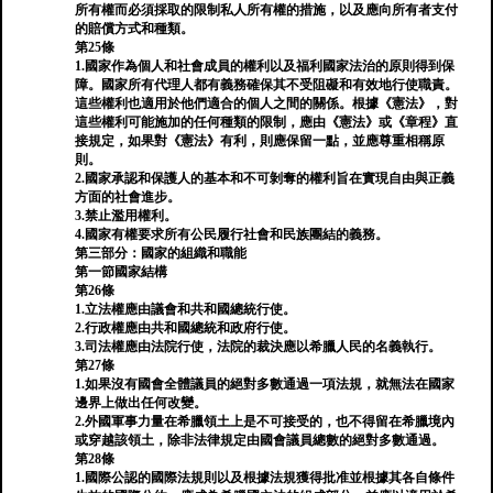
所有權而必須採取的限制私人所有權的措施，以及應向所有者支付
的賠償方式和種類。
第25條
1.國家作為個人和社會成員的權利以及福利國家法治的原則得到保
障。國家所有代理人都有義務確保其不受阻礙和有效地行使職責。
這些權利也適用於他們適合的個人之間的關係。根據《憲法》，對
這些權利可能施加的任何種類的限制，應由《憲法》或《章程》直
接規定，如果對《憲法》有利，則應保留一點，並應尊重相稱原
則。
2.國家承認和保護人的基本和不可剝奪的權利旨在實現自由與正義
方面的社會進步。
3.禁止濫用權利。
4.國家有權要求所有公民履行社會和民族團結的義務。
第三部分：國家的組織和職能
第一節國家結構
第26條
1.立法權應由議會和共和國總統行使。
2.行政權應由共和國總統和政府行使。
3.司法權應由法院行使，法院的裁決應以希臘人民的名義執行。
第27條
1.如果沒有國會全體議員的絕對多數通過一項法規，就無法在國家
邊界上做出任何改變。
2.外國軍事力量在希臘領土上是不可接受的，也不得留在希臘境內
或穿越該領土，除非法律規定由國會議員總數的絕對多數通過。
第28條
1.國際公認的國際法規則以及根據法規獲得批准並根據其各自條件