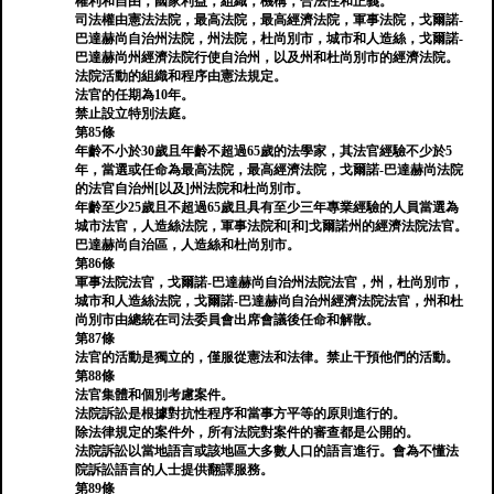
權利和自由，國家利益，組織，機構，合法性和正義。
司法權由憲法法院，最高法院，最高經濟法院，軍事法院，戈爾諾-
巴達赫尚自治州法院，州法院，杜尚別市，城市和人造絲，戈爾諾-
巴達赫尚州經濟法院行使自治州，以及州和杜尚別市的經濟法院。
法院活動的組織和程序由憲法規定。
法官的任期為10年。
禁止設立特別法庭。
第85條
年齡不小於30歲且年齡不超過65歲的法學家，其法官經驗不少於5
年，當選或任命為最高法院，最高經濟法院，戈爾諾-巴達赫尚法院
的法官自治州[以及]州法院和杜尚別市。
年齡至少25歲且不超過65歲且具有至少三年專業經驗的人員當選為
城市法官，人造絲法院，軍事法院和[和]戈爾諾州的經濟法院法官。
巴達赫尚自治區，人造絲和杜尚別市。
第86條
軍事法院法官，戈爾諾-巴達赫尚自治州法院法官，州，杜尚別市，
城市和人造絲法院，戈爾諾-巴達赫尚自治州經濟法院法官，州和杜
尚別市由總統在司法委員會出席會議後任命和解散。
第87條
法官的活動是獨立的，僅服從憲法和法律。禁止干預他們的活動。
第88條
法官集體和個別考慮案件。
法院訴訟是根據對抗性程序和當事方平等的原則進行的。
除法律規定的案件外，所有法院對案件的審查都是公開的。
法院訴訟以當地語言或該地區大多數人口的語言進行。會為不懂法
院訴訟語言的人士提供翻譯服務。
第89條