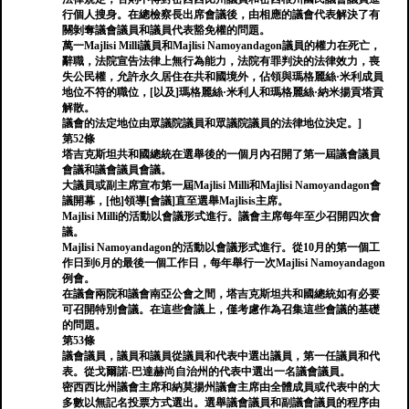
行個人搜身。在總檢察長出席會議後，由相應的議會代表解決了有
關剝奪議會議員和議員代表豁免權的問題。
萬一Majlisi Milli議員和Majlisi Namoyandagon議員的權力在死亡，
辭職，法院宣告法律上無行為能力，法院有罪判決的法律效力，喪
失公民權，允許永久居住在共和國境外，佔領與瑪格麗絲·米利成員
地位不符的職位，[以及]瑪格麗絲·米利人和瑪格麗絲·納米揚貢塔貢
解散。
議會的法定地位由眾議院議員和眾議院議員的法律地位決定。]
第52條
塔吉克斯坦共和國總統在選舉後的一個月內召開了第一屆議會議員
會議和議會議員會議。
大議員或副主席宣布第一屆Majlisi Milli和Majlisi Namoyandagon會
議開幕，[他]領導[會議]直至選舉Majlisis主席。
Majlisi Milli的活動以會議形式進行。議會主席每年至少召開四次會
議。
Majlisi Namoyandagon的活動以會議形式進行。從10月的第一個工
作日到6月的最後一個工作日，每年舉行一次Majlisi Namoyandagon
例會。
在議會兩院和議會南亞公會之間，塔吉克斯坦共和國總統如有必要
可召開特別會議。在這些會議上，僅考慮作為召集這些會議的基礎
的問題。
第53條
議會議員，議員和議員從議員和代表中選出議員，第一任議員和代
表。從戈爾諾-巴達赫尚自治州的代表中選出一名議會議員。
密西西比州議會主席和納莫揚州議會主席由全體成員或代表中的大
多數以無記名投票方式選出。選舉議會議員和副議會議員的程序由