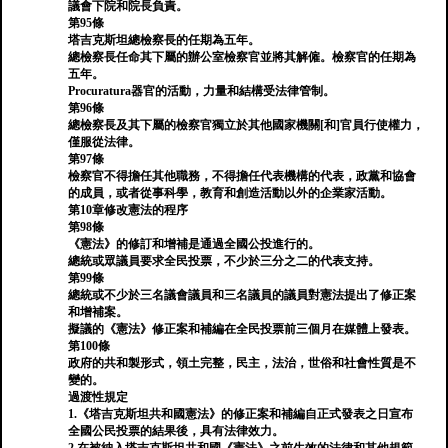
議會下院和院長負責。
第95條
塔吉克斯坦總檢察長的任期為五年。
總檢察長任命其下屬的辦公室檢察官並將其解僱。檢察官的任期為
五年。
Procuratura器官的活動，力量和結構受法律管制。
第96條
總檢察長及其下屬的檢察官獨立於其他國家機關[和]官員行使權力，
僅服從法律。
第97條
檢察官不得擔任其他職務，不得擔任代表機構的代表，政黨和協會
的成員，或者從事科學，教育和創造活動以外的企業家活動。
第10章修改憲法的程序
第98條
《憲法》的修訂和增補是通過全國公投進行的。
總統或眾議員要求全民投票，不少於三分之二的代表支持。
第99條
總統或不少於三名議會議員和三名議員的議員對憲法提出了修正案
和增補案。
擬議的《憲法》修正案和補編在全民投票前三個月在媒體上發表。
第100條
政府的共和製形式，領土完整，民主，法治，世俗和社會性質是不
變的。
過渡性規定
1.《塔吉克斯坦共和國憲法》的修正案和補編自正式發表之日宣布
全國公民投票的結果後，具有法律效力。