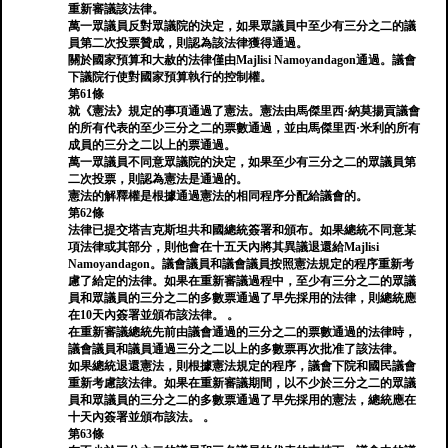
重新審議該法律。
萬一眾議員反對眾議院的決定，如果眾議員中至少有三分之二的議
員第二次投票贊成，則認為該法律獲得通過。
關於國家預算和大赦的法律僅由Majlisi Namoyandagon通過。議會
下議院行使對國家預算執行的控制權。
第61條
就《憲法》規定的事項通過了憲法。憲法由馬傑里西·納莫揚貢議會
的所有代表的至少三分之二的票數通過，並由馬傑里西·米利的所有
成員的三分之二以上的票通過。
萬一眾議員不同意眾議院的決定，如果至少有三分之二的眾議員第
二次投票，則認為憲法是通過的。
憲法的解釋權是根據通過憲法的相同程序分配給議會的。
第62條
法律已提交塔吉克斯坦共和國總統簽署和頒布。如果總統不同意某
項法律或其部分，則他會在十五天內將其異議退還給Majlisi
Namoyandagon。議會議員和議會議員按照憲法規定的程序重新考
慮了給定的法律。如果在重新審議過程中，至少有三分之二的眾議
員和眾議員的三分之二的多數票通過了早先採用的法律，則總統應
在10天內簽署並頒布該法律。 。
在重新審議總統先前由議會通過的三分之二的票數通過的法律時，
議會議員和議員通過三分之二以上的多數票再次批准了該法律。
如果總統退還憲法，則根據憲法規定的程序，議會下院和國民議會
重新考慮該法律。如果在重新審議期間，以不少於三分之二的眾議
員和眾議員的三分之二的多數票通過了早先採用的憲法，總統應在
十天內簽署並頒布該法。 。
第63條