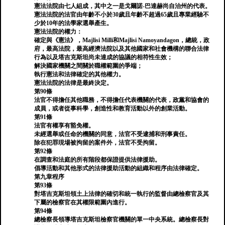
憲法法院由七人組成，其中之一是戈爾諾-巴達赫尚自治州的代表。
憲法法院的法官由年齡不小於30歲且年齡不超過65歲且專業經驗不
少於10年的法學家選舉產生。
憲法法院的權力：
確定與《憲法》，Majlisi Milli和Majlisi Namoyandagon，總統，政
府，最高法院，最高經濟法院以及其他國家和社會機構的聯合法律
行為以及塔吉克斯坦尚未達成的協議的相符性生效；
解決國家機關之間關於職權範圍的爭端；
執行憲法和法律確定的其他權力。
憲法法院的法律是最終決定。
第90條
法官不得擔任其他職務，不得擔任代表機關的代表，政黨和協會的
成員，或者從事科學，創造性和教育活動以外的創業活動。
第91條
法官有權享有豁免權。
未經選舉或任命的機關的同意，法官不受逮捕和刑事責任。
除在犯罪現場被拘留的案件外，法官不受拘留。
第92條
在調查和法庭的所有階段都保證提供法律援助。
倡導活動和其他形式的法律援助活動的組織和程序由法律確定。
第九章程序
第93條
對塔吉克斯坦領土上法律的確切和統一執行的監督由總檢察官及其
下屬的檢察官在其權限範圍內進行。
第94條
總檢察長領導塔吉克斯坦檢察官機關的單一中央系統。總檢察長對