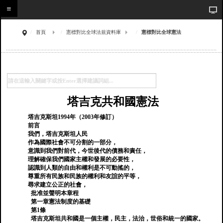
首頁
憲標對比全球法規資料庫
憲標對比全球憲法
塔吉克共和國憲法
塔吉克斯坦1994年（2003年修訂）
前言
我們，塔吉克斯坦人民
作為國際社會不可分割的一部分，
意識到我們對前代，今世後代的債務和責任，
理解確保我們國家主權和發展的必要性，
認識到人類的自由和權利是不可動搖的，
尊重所有民族和民族的權利和友誼的平等，
尋求建立公正的社會，
批准並聲明本章程
第一章憲法制度的基礎
第1條
塔吉克斯坦共和國是一個主權，民主，法治，世俗和統一的國家。