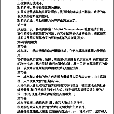
上強制執行該法令。
政府將權力移交給新當選的總統。
如果政府承認其無法正常運作，則可以向總統提出辭職。政府的每
個成員都有辭職的權利。
政府的組織，活動和權力的程序由憲法決定。
第75條
政府提出以下各項供審議：Majlisi Namoyandagon社會經濟計劃，
支付和接受國家信貸的問題，向其他國家提供經濟援助，國家預算
提案以及國家預算赤字的可能數額[及其來源]融資。
第6章當地權力
第76條
地方權力由代表機構和執行機構組成，它們在其職權範圍內發揮作
用。
它們確保執行憲法，法律，馬吉里·馬里議會和馬吉里斯·納莫揚貢宮
的聯合決議，馬吉里斯·米利的議會決議，馬吉里斯·南莫揚貢宮的決
議，以及塔吉克斯坦共和國總統和政府的法案。
第77條
州，城市和人造絲的地方代表權力機構是人民代表大會，由主席領
導。人民代表大會的任期為5年。
人民代表大會批准地方預算並報告其執行情況，確定該地區的社會
經濟發展[和]依法稅收和支付方式，確定管理和管理公共財產的方
式，[和]行使憲法和法律確定的其他權力。]
第78條
地方行政權由總統代表-州，市和人造絲主席行使。
相應的行政區域單位的代表和行政權力由主席領導。
總統任命並罷免戈爾諾-巴達赫尚自治州，州，杜尚別市，城市和人