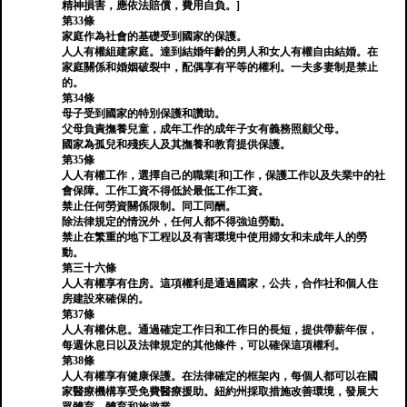
精神損害，應依法賠償，費用自負。]
第33條
家庭作為社會的基礎受到國家的保護。
人人有權組建家庭。達到結婚年齡的男人和女人有權自由結婚。在
家庭關係和婚姻破裂中，配偶享有平等的權利。一夫多妻制是禁止
的。
第34條
母子受到國家的特別保護和讚助。
父母負責撫養兒童，成年工作的成年子女有義務照顧父母。
國家為孤兒和殘疾人及其撫養和教育提供保護。
第35條
人人有權工作，選擇自己的職業[和]工作，保護工作以及失業中的社
會保障。工作工資不得低於最低工作工資。
禁止任何勞資關係限制。同工同酬。
除法律規定的情況外，任何人都不得強迫勞動。
禁止在繁重的地下工程以及有害環境中使用婦女和未成年人的勞
動。
第三十六條
人人有權享有住房。這項權利是通過國家，公共，合作社和個人住
房建設來確保的。
第37條
人人有權休息。通過確定工作日和工作日的長短，提供帶薪年假，
每週休息日以及法律規定的其他條件，可以確保這項權利。
第38條
人人有權享有健康保護。在法律確定的框架內，每個人都可以在國
家醫療機構享受免費醫療援助。紐約州採取措施改善環境，發展大