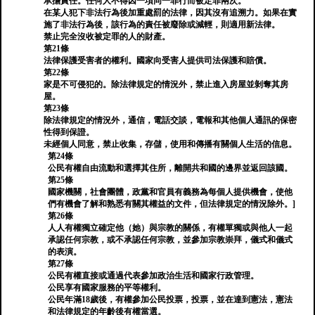
承擔責任。任何人不得因一項同一罪行而被定罪兩次。
在某人犯下非法行為後加重處罰的法律，因其沒有追溯力。如果在實
施了非法行為後，該行為的責任被廢除或減輕，則適用新法律。
禁止完全沒收被定罪的人的財產。
第21條
法律保護受害者的權利。國家向受害人提供司法保護和賠償。
第22條
家是不可侵犯的。除法律規定的情況外，禁止進入房屋並剝奪其房
屋。
第23條
除法律規定的情況外，通信，電話交談，電報和其他個人通訊的保密
性得到保證。
未經個人同意，禁止收集，存儲，使用和傳播有關個人生活的信息。
第24條
公民有權自由流動和選擇其住所，離開共和國的邊界並返回該國。
第25條
國家機關，社會團體，政黨和官員有義務為每個人提供機會，使他
們有機會了解和熟悉有關其權益的文件，但法律規定的情況除外。]
第26條
人人有權獨立確定他（她）與宗教的關係，有權單獨或與他人一起
承認任何宗教，或不承認任何宗教，並參加宗教崇拜，儀式和儀式
的表演。
第27條
公民有權直接或通過代表參加政治生活和國家行政管理。
公民享有國家服務的平等權利。
公民年滿18歲後，有權參加公民投票，投票，並在達到憲法，憲法
和法律規定的年齡後有權當選。