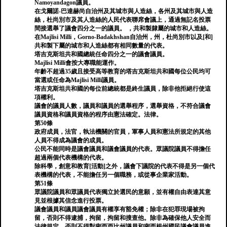
Namoyandagon議員。
在戈爾諾-巴達赫尚自治州及其城市與人造絲，各州及其城市與人造
絲，杜尚別市及其人造絲的人民代表聯席會議上，通過無記名投票
間接選舉了議會四分之一的議員。 ，共和製隸屬的城市和人造絲。
在Majlisi Milli，Gorno-Badakhshan自治州，州，杜尚別市以及[和]
共和製下屬的城市和人造絲都有相同數量的代表。
塔吉克斯坦共和國總統任命四分之一的議會議員。
Majlisi Milli會按大專職能運作。
年齡不超過35歲且接受高等教育的塔吉克斯坦共和國每位公民均可
當選或任命為Majlisi Milli議員。
塔吉克斯坦共和國的每位前總統都是終生議員，除非他拒絕行使這
項權利。
議會的議員人數，議員和議員的選舉程序，選舉資格，不符合議會
議員資格和議員資格的程序由憲法確定。法律。
第50條
政府成員，法官，執法機關的官員，軍事人員和憲法所規定的其他
人員不得成為議會的成員。
公民不能同時是議會議員和議會議員的代表。眾議院議員不得擔任
超過兩個代表機構的代表。
除科​​學，創意和教育[活動]之外，議會下議院的代表不得是另一個代
表機構的代表，不能擔任另一個職務，或從事企業家活動。
第51條
眾議院議員和眾議員代表獨立於選民的意願，並有權自由表達其意
見並根據其信念進行投票。
議會議員和議員議會議員有權享有豁免權；除非在犯罪現場被拘
留，否則不得逮捕，拘留，拘留和搜查他。除非為確保他人安全而
法律規定，否則不得對密西西比州議員和密西根州國民議會議員進