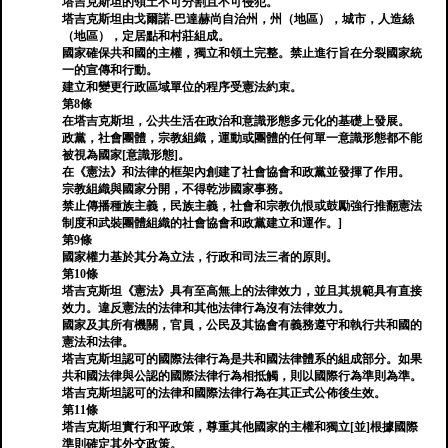
塔吉克斯坦的領土不可分割且不可侵犯。
塔吉克斯坦由戈爾諾-巴達赫尚自治州，州（地區），城市，人造絲
（地區），定居點和村莊組成。
國家確保共和國的主權，獨立和領土完整。禁止進行旨在分裂國家統
一的宣傳和行動。
建立和變更行政區域單位的程序受憲法約束。
第8條
在塔吉克斯坦，公共生活在政治和意識形態多元化的基礎上發展。
政黨，社會團體，宗教組織，運動或團體的任何單一意識形態都不能
被視為國家[意識形態]。
在《憲法》和法律的框架內創建了社會協會和政黨並發揮了作用。
宗教組織與國家分開，不得乾涉國家事務。
禁止傳播種族主義，民族主義，社會和宗教仇恨或鼓勵強行推翻憲法
制度和武裝團體組織的社會協會和政黨建立和運作。]
第9條
國家權力基於其分為立法，行政和司法三者的原則。
第10條
塔吉克斯坦《憲法》具有至高無上的法律效力，並且其規範具有直接
效力。違反憲法的法律和其他法律行為沒有法律效力。
國家及其所有機關，官員，公民及其協會有義務遵守和執行共和國的
憲法和法律。
塔吉克斯坦認可的國際法律行為是共和國法律體系的組成部分。如果
共和國法律與公認的國際法律行為相抵觸，則以國際行為準則為準。
塔吉克斯坦認可的法律和國際法律行為在其正式公佈後生效。
第11條
塔吉克斯坦實行和平政策，尊重其他國家的主權和獨立[並]根據國際
準則確定其外交政策。