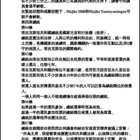
在不少於三分之二的議員和三名議員的代表的支持下，議會中的議
員會過早解散。
在緊急狀態和戒嚴狀態下，Majlisi Milli和Majlisi Namoyandagon可
能不會解散。
第四章總統
第64條
塔吉克斯坦共和國總統是國家元首和行政權（政府）。
總統是憲法和法律，人與公民的權利和自由，民族獨立，統一與領
土完整，長壽國家的連續性，國家機關的一致運作和互動以及[和]遵
守的保證人。塔吉克斯坦的國際條約。
第65條
總統由塔吉克斯坦公民在無記名投票的普遍，平等和直接普選的基
礎上選出，任期七年。
塔吉克斯坦共和國的每位不超過35歲，使用官方語言並永久居住在
塔吉克斯坦領土不少於過去10年的公民均可被提名為總統職位的候
選人。
候選人提名所獲選民簽名不少於5％的人可以註冊為總統職位的候選
人。
一個人和同一個人不能連續擔任超過兩個任期的總統。
第66條
如果超過一半的選民參加，總統選舉即視為有效。
超過一半的選民參加投票的總統職位候選人被視為當選。
總統的選舉程序由憲法決定。
第67條
總統在就職前在密西西比州議會和納吉安達貢宮聯席會議上宣誓：
“作為主席，我發誓要保護憲法和共和國法律，以保障公民的權利，
自由，榮譽和尊嚴的安全，以保護塔吉克斯坦的領土完整，政治，