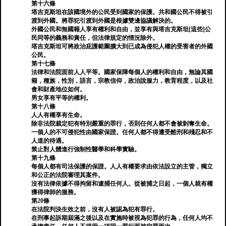
第十六條
塔吉克斯坦在該國境外的公民受到國家的保護。共和國公民不得被引
渡到外國。將罪犯引渡到外國是根據雙邊協議解決的。
外國公民和無國籍人享有權利和自由，並享有與塔吉克斯坦[這些]公
民同等的義務和責任，但法律規定的情況除外。
塔吉克斯坦可將政治庇護範圍擴大到已成為侵犯人權的受害者的外國
公民。
第十七條
法律和法院面前人人平等。國家保障每個人的權利和自由，無論其國
籍，種族，性別，語言，宗教信仰，政治說服力，教育程度，以及社
會和財產地位如何。
男女享有平等的權利。
第十八條
人人有權享有生命。
除非法院裁定犯有特別嚴重的罪行，否則任何人都不會被剝奪生命。
一個人的不可侵犯性由國家保證。任何人都不得遭受酷刑和殘忍和不
人道的待遇。
禁止對人體進行強制性醫學和科學實驗。
第十九條
每個人都有司法保護的保證。人人有權要求由依法設立的主管，獨立
和公正的法院審理其案件。
沒有法律依據不得拘留和逮捕任何人。從被捕之日起，一個人就有權
獲得律師的服務。
第20條
在法院判決生效之前，沒有人被認為犯有罪行。
在刑事起訴期屆滿之後以及在實施時被視為犯罪的行為，任何人均不