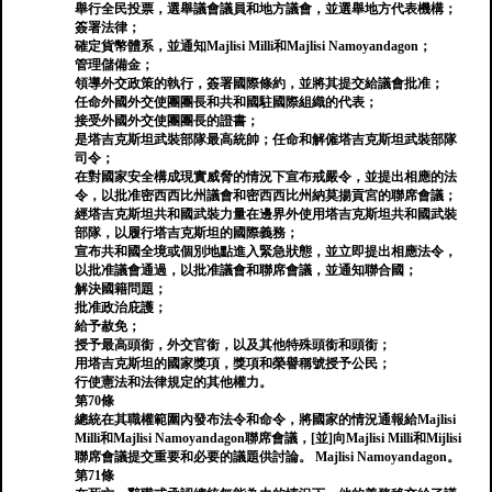
舉行全民投票，選舉議會議員和地方議會，並選舉地方代表機構；
簽署法律；
確定貨幣體系，並通知Majlisi Milli和Majlisi Namoyandagon；
管理儲備金；
領導外交政策的執行，簽署國際條約，並將其提交給議會批准；
任命外國外交使團團長和共和國駐國際組織的代表；
接受外國外交使團團長的證書；
是塔吉克斯坦武裝部隊最高統帥；任命和解僱塔吉克斯坦武裝部隊
司令；
在對國家安全構成現實威脅的情況下宣布戒嚴令，並提出相應的法
令，以批准密西西比州議會和密西西比州納莫揚貢宮的聯席會議；
經塔吉克斯坦共和國武裝力量在邊界外使用塔吉克斯坦共和國武裝
部隊，以履行塔吉克斯坦的國際義務；
宣布共和國全境或個別地點進入緊急狀態，並立即提出相應法令，
以批准議會通過，以批准議會和聯席會議，並通知聯合國；
解決國籍問題；
批准政治庇護；
給予赦免；
授予最高頭銜，外交官銜，以及其他特殊頭銜和頭銜；
用塔吉克斯坦的國家獎項，獎項和榮譽稱號授予公民；
行使憲法和法律規定的其他權力。
第70條
總統在其職權範圍內發布法令和命令，將國家的情況通報給Majlisi
Milli和Majlisi Namoyandagon聯席會議，[並]向Majlisi Milli和Mijlisi
聯席會議提交重要和必要的議題供討論。 Majlisi Namoyandagon。
第71條