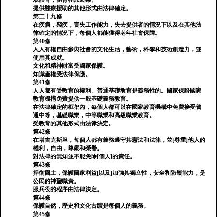
眾體育，體育和旅遊業。
提供醫療援助的其他形式由法律確定。
第三十九條
在疾病，殘疾，喪失工作能力，失去提供者的情況下以及在其他法
律確定的情況下，每個人都能獲得老年社會保障。
第40條
人人有權自由參與社會的文化生活，藝術，科學和技術創造力，並
使用其成就。
文化和精神財富受國家保護。
知識產權受法律保護。
第41條
人人都有受教育的權利。普通基礎教育是義務性的。國家保證國家
教育機構免費提供一般基礎義務教育。
在法律確定的框架內，每個人都可以在國家教育機構中免費接受普
通中等，基礎職業，中等職業和高級職業教育。
受教育的其他形式由法律決定。
第42條
在塔吉克斯坦，每個人都有義務遵守其憲法和法律，並[尊重]他人的
權利，自由，尊嚴和榮譽。
對法律的無知並不能免除[個人]的責任。
第43條
捍衛國土，保護國家利益[以及]加強其獨立性，安全和防禦能力，是
公民的神聖職責。
服兵役的程序由法律決定。
第44條
保護自然，歷史和文化古蹟是每個人的義務。
第45條