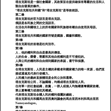
塔吉克斯坦是一個社會國家，其政策旨在提供確保有尊嚴的生活和人
類自由發展的條件。
“塔吉克斯坦共和國”和“塔吉克斯坦”是等效術語。
第二條
塔吉克斯坦的官方語言是塔吉克語。
俄語是各民族之間的交流語言。
生活在共和國領土上的所有國家和民族都有權自由使用其母語。
第三條
塔吉克斯坦共和國的國家符號是國旗，國徽和國歌。
第4條
塔吉克斯坦的首都是杜尚別市。
第5條
人，他的權利和自由是最高的價值。
人的生命，榮譽，尊嚴和其他自然權利是不可侵犯的。
人與公民的權利和自由得到國家的承認，遵守和保護。
第6條
在塔吉克斯坦，人民是主權的承載者和國家權力的唯一來源，他們直
接或通過其代表行使權力。
人民權力的最終直接體現是全民公決和選舉。
塔吉克斯坦公民，不論國籍，均構成塔吉克斯坦人民。
任何單一的社會組織，政黨，一群人或個人均無權篡奪國家政權。
禁止篡奪權力或侵犯其權威。
代表塔吉克斯坦全體人民的權利僅屬於總統，
塔吉克斯坦共和國馬吉里西奧利議會的馬吉里西米利和馬吉里西
Namoyandagon。
第7條