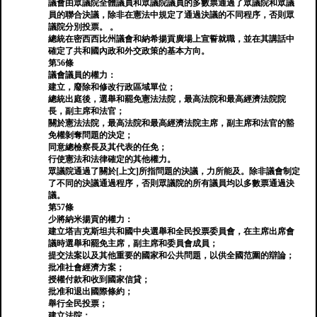
議會由眾議院全體議員和眾議院議員的多數票通過了眾議院和眾議
員的聯合決議，除非在憲法中規定了通過決議的不同程序，否則眾
議院分別投票。 。
總統在密西西比州議會和納希揚貢廣場上宣誓就職，並在其講話中
確定了共和國內政和外交政策的基本方向。
第56條
議會議員的權力：
建立，廢除和修改行政區域單位；
總統出庭後，選舉和罷免憲法法院，最高法院和最高經濟法院院
長，副主席和法官；
關於憲法法院，最高法院和最高經濟法院主席，副主席和法官的豁
免權剝奪問題的決定；
同意總檢察長及其代表的任免；
行使憲法和法律確定的其他權力。
眾議院通過了關於[上文]所指問題的決議，力所能及。除非議會制定
了不同的決議通過程序，否則眾議院的所有議員均以多數票通過決
議。
第57條
少將納米揚貢的權力：
建立塔吉克斯坦共和國中央選舉和全民投票委員會，在主席出席會
議時選舉和罷免主席，副主席和委員會成員；
提交法案以及其他重要的國家和公共問題，以供全國范圍的辯論；
批准社會經濟方案；
授權付款和收到國家信貸；
批准和退出國際條約；
舉行全民投票；
建立法院；