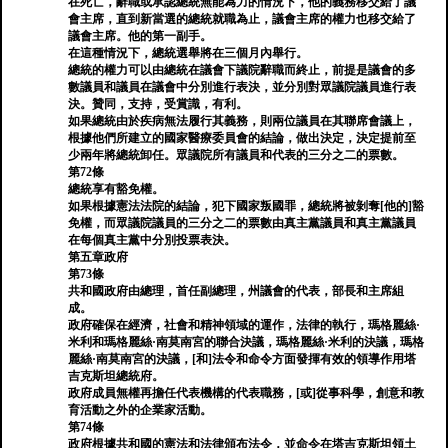
在死亡，辭職或承認總統無能為力的情況下，他的義務移交給了議
會主席，直到新當選的總統就職為止，議會主席的權力也移交給了
議會主席。他的第一副手。
在這種情況下，總統選舉將在三個月內舉行。
總統的權力可以由總統在議會下議院辭職而終止，前提是議會的多
數議員和議員在議會中分別進行表決，並分別對眾議院議員進行表
決。贊同，支持，受賞識，有利。
如果總統由於疾病無法履行其義務，則兩位議員在其聯席會議上，
根據他們所建立的國家醫療委員會的結論，做出決定，決定提前至
少兩年將總統卸任。眾議院所有議員和代表的三分之二的票數。
第72條
總統享有豁免權。
如果根據憲法法院的結論，犯下國家叛國罪，總統將被剝奪[他的]豁
免權，而眾議院議員的三分之二的票數由真主黨議員和真主黨議員
在每個真主黨中分別投票表決。
第五章政府
第73條
共和國政府由總理，首任副總理，州議會的代表，部長和主席組
成。
政府確保在經濟，社會和精神領域的運作，法律的執行，瑪格麗絲·
米利和瑪格麗絲·南莫南宮的聯合決議，瑪格麗絲·米利的決議，瑪格
麗絲·南莫南宮的決議，[和]法令和命令方面發揮有效的領導作用塔
吉克斯坦總統府。
政府成員無權再擔任代表機構的代表職務，[或]從事科學，創意和教
育活動之外的企業家活動。
第74條
政府根據共和國的憲法和法律頒布法令，並命令在塔吉克斯坦領土