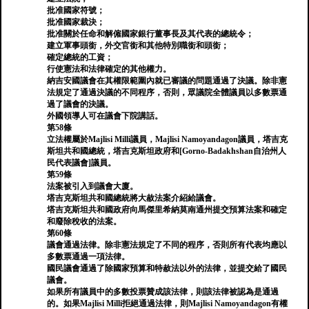
批准國家符號；
批准國家裁決；
批准關於任命和解僱國家銀行董事長及其代表的總統令；
建立軍事頭銜，外交官銜和其他特別職銜和頭銜；
確定總統的工資；
行使憲法和法律確定的其他權力。
納吉安國議會在其權限範圍內就已審議的問題通過了決議。除非憲
法規定了通過決議的不同程序，否則，眾議院全體議員以多數票通
過了議會的決議。
外國領導人可在議會下院講話。
第58條
立法權屬於Majlisi Milli議員，Majlisi Namoyandagon議員，塔吉克
斯坦共和國總統，塔吉克斯坦政府和[Gorno-Badakhshan自治州人
民代表議會]議員。
第59條
法案被引入到議會大廈。
塔吉克斯坦共和國總統將大赦法案介紹給議會。
塔吉克斯坦共和國政府向馬傑里希納莫南通州提交預算法案和確定
和廢除稅收的法案。
第60條
議會通過法律。除非憲法規定了不同的程序，否則所有代表均應以
多數票通過一項法律。
國民議會通過了除國家預算和特赦法以外的法律，並提交給了國民
議會。
如果所有議員中的多數投票贊成該法律，則該法律被認為是通過
的。如果Majlisi Milli拒絕通過法律，則Majlisi Namoyandagon有權