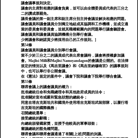
議會議事規則決定。
議會的主席對相應的議會負責，並可以由全體委員或代表的三分之
二的讚成票罷免。
議長會議的第一副主席和副主席分別主持會議並解決相應的問題。
議會議員和議會議員分別獨立地組成其協調和工作機構，並成立適
當的委員會和委員會，並就其職權範圍內的問題舉行議會聽證會。
議會議員和議會議員協調機構分別舉行會議。
少將議會和納諾貢少將採用自己的工作規則。]
第54條
議會議員和議會議員分別舉行會議。
當不少於三分之二的議員或代表出席會議時，議會將授權參加議
會。Majlisi Milli和Majlisi Namoyandagon的會議是公開的。在法律
規定的情況以及《馬吉里議會》和《馬吉里納穆南宮》的議事規則
中，也可以舉行非公開會議。
在《憲法》規定的案件中，議會下院和議會下院舉行聯合會議。
第55條
聯席會議上的議會議員的權力：
批准總統任命和免職總理令和其他政府成員的法令；
批准關於宣布戒嚴和緊急狀態的總統令；
同意在塔吉克斯坦共和國境外使用塔吉克斯坦武裝部隊，以履行塔
吉克斯坦的國際義務；
召開總統選舉；
接受總統的辭職；
向總統頒發國家獎，並授予他較高的軍事頭銜；
審議總統的豁免權問題。
聯席會議和聯席會議通過了有關[上述]問題的決議。