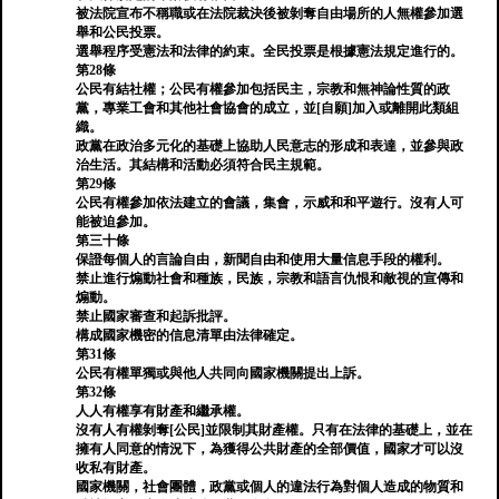
被法院宣布不稱職或在法院裁決後被剝奪自由場所的人無權參加選
舉和公民投票。
選舉程序受憲法和法律的約束。全民投票是根據憲法規定進行的。
第28條
公民有結社權；公民有權參加包括民主，宗教和無神論性質的政
黨，專業工會和其他社會協會的成立，並[自願]加入或離開此類組
織。
政黨在政治多元化的基礎上協助人民意志的形成和表達，並參與政
治生活。其結構和活動必須符合民主規範。
第29條
公民有權參加依法建立的會議，集會，示威和和平遊行。沒有人可
能被迫參加。
第三十條
保證每個人的言論自由，新聞自由和使用大量信息手段的權利。
禁止進行煽動社會和種族，民族，宗教和語言仇恨和敵視的宣傳和
煽動。
禁止國家審查和起訴批評。
構成國家機密的信息清單由法律確定。
第31條
公民有權單獨或與他人共同向國家機關提出上訴。
第32條
人人有權享有財產和繼承權。
沒有人有權剝奪[公民]並限制其財產權。只有在法律的基礎上，並在
擁有人同意的情況下，為獲得公共財產的全部價值，國家才可以沒
收私有財產。
國家機關，社會團體，政黨或個人的違法行為對個人造成的物質和