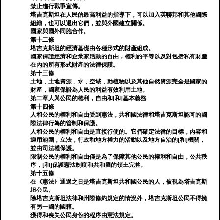
禁止進行戰爭宣傳。
塔吉克斯坦在人民的最高利益的指導下，可以加入英聯邦和其他國際
組織，也可以退出它們，並與外國建立關係。
國家與國外同胞合作。
第十二條
塔吉克斯坦的經濟基礎由各種形式的財產組成。
國家保證經濟和企業家活動的自由，權利的平等以及對包括私有財產
在內的所有形式財產的法律保護。
第十三條
土地，土地資源，水，空域，動植物以及其他自然資源完全是國家的
財產，國家保證為人民的利益有效利用土地。
第二章人與公民的權利，自由和[和]基本義務
第十四條
人和公民的權利和自由受到憲法，共和國法律和塔吉克斯坦認可的國
際法律行為的管制和保護。
人和公民的權利和自由是直接行使的。它們確定法律的目標，內容和
適用範圍，立法，行政和地方權力的活動以及地方自治的[和]機關，
並由司法權保護。
限制公民的權利和自由僅是為了保障其他公民的權利和自由，公共秩
序，[和]保護憲法制度和共和國的領土完整。
第十五條
在《憲法》通過之日是塔吉克斯坦共和國公民的人，被視為塔吉克斯
坦公民。
除塔吉克斯坦法律和州際條約規定的情況外，塔吉克斯坦公民不得擁
有另一國的國籍。
獲得和喪失公民身份的程序由憲法規定。