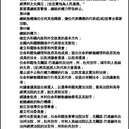
經濟和文化獨立，[並忠實地為人民服務。”
新當選總統宣誓後，總統的權力即告終止。
第68條
總統無權擔任任何其他職務，擔任代表機構的代表或[或]從事企業家
活動。
第69條
總統的權力：
確定共和國內政和外交政策的基本方向；
在國內和國際關係中代表塔吉克斯坦；
建立和廢除各部委和州委員會；
任命和罷免總理和政府其他成員；提出任命和解僱總理和政府其他
成員的法令，以批准議會通過，以批准通過；
任命和罷免戈爾諾-巴達赫尚自治州，州，杜尚別市，城市和人造絲
的主席，[並]將其提請人民代表大會通過；
廢止或中止執行權力機關的行為，以防其違反憲法和法律；
任命和解散國家銀行行長及其代表，並提出有關法令，以供議會批
准；
向議會議員提出候選人，以選舉和罷免憲法法院，最高法院和高等
經濟法院的主席，副主席和法官；
經議會批准，米利任命和解散總檢察長及其副手；
創建總統的執行機構；
創立並領導安全理事會；
建立司法委員會；
經司法委員會介紹，任命和罷免軍事法院法官，戈爾諾-巴達赫尚自
治州法院，州，杜尚別市，市和人造絲法院以及戈爾諾-巴達赫尚自
治州經濟法院的法官州，州和杜尚別市；