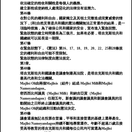
依法確定的稅收和關稅是每個人的義務。
建立新稅或使納稅人處境惡化的法律沒有追溯力。
第46條
在對公民的權利和自由，國家獨立及其領土完整造成現實威脅的情
況下，[和]自然災害是共和國的憲法機關無法正常運作的結果，是一
項臨時措施，為了確保公民和國家的安全，宣布進入緊急狀態。
緊急狀態的建立時間最長為三個月。如果有必要，塔吉克斯坦共和
國總統可以延長這一期限。
第47條
在緊急狀態下，《憲法》第16、17、18、19、20、22、25和28條規
定的權利和自由可能不受限制。
緊急狀態的法律制度由憲法規定。
第3章。
第48條
塔吉克斯坦共和國議會是議會制最高法院，是塔吉克斯坦共和國的
最高代表和立法機關。
Majlisi Oli由兩個Majlisis（組件）組成-Majlisi Milli和Majlisi
Namoyandagon。
密西西比州議員（Majlisi Milli）和納吉亞貢（Majlisi
Namoyandagon）任期五年。新會議的議會議員和新議會議員的活
動開始之日即終止議會議員的權力。
Majlisi Oli的組織和活動由憲法決定。
第49條
議會通過無記名投票在普遍，平等和直接普選的基礎上選舉產生。
Majlisi Namoyandagon持續不斷地專業運作。年齡不超過25歲且接
受高等教育的塔吉克斯坦共和國每位公民均可當選為Majlisi