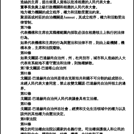
造絲的主席，提出候選人資格以批准相應的人民代表大會。
董事長負責上級行政機關和相應的人民代表大會。
地方權力機關的成立程序，權力和活動受憲法約束。
聚居區或村莊的自治機關是Jamoat，其成立程序，權力和活動受法
律管制。
第79條
代表機構和主席在其職權範圍內採取必須在相應領土上執行的法律
行為。
如果代表機構和主席的行為與憲法和法律不符，則由上級機關，機
構本身，主席和法院廢除。
第80條
如果戈爾諾-巴達赫尚自治州，州，杜尚別市，城市和人造絲的人大
代表有系統地不遵守憲法和法律，則無權解散。
第7章戈爾諾-巴達喀山自治州
第81條
戈爾諾-巴達赫尚自治州是塔吉克斯坦共和國不可分割的組成部分。
未經人民代表大會同意，禁止改變戈爾諾-巴達赫尚自治州領土的邊
界。
第82條
戈爾諾-巴達赫尚自治州人民代表議會具有立法權。
第83條
戈爾諾-巴達赫尚自治州在社會，經濟和文化生活領域中的權力以及
該州的其他權力由憲法決定。
第8章法院
第84條
獨立的司法權由法院以國家的名義行使。司法權保護個人和公民的