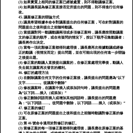
(3) 如果實質上相同的修正案已經被處置，則不得動議修正案。
(4) 如果議長認為修正案直接否定所提出的問題，則不得進行任何修
改。
45. 議案修正案的辯論方式
(1) 議員希望根據本命令對議案提出的任何修正案，可在針對議案的
問題提出之後和提出之前隨時動議。
(2) 當提議對同一動議動議兩項或多項修正案時，議長應按照動議案
文的修正案的順序，或在有疑問的情況下，按以下順序召集動議者：
議長將作出決定。
(3) 當每一項此類修正案都得到處理後，議長應再次根據動議或經修
正的動議（視情況而定）提出問題，並在可能出現的任何進一步辯論
之後提出題。
(4) 修正案的動議人直接提出議案的，在修正案處理完畢後，動議人
失去就主議案再次發言的權利。
46. 修訂的處理方法
(1) 在刪除議案任何文字的任何修正案後，議長提出的問題應為“以下
文字…………。從議案中刪除”
(2) 修改議案時，在議案中插入或添加詞句時，議長提出的問題應
為“以下詞......插入（或添加）”
(3) 修正刪除詞語而插入或增加其他詞語時，議長提出的問題應
為：“以下詞語……。從問題中刪除，以下詞語……插入（或添加）“
47. 修正案的修訂
(1) 可在原修正案的問題提出之後和提出之前隨時動議對修正案的修
正案。
(2) 第 46 號命令適用於對修訂的修訂。
(3) 當修正案的每一項修正案都得到處理後，議長應在原修正案的基