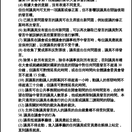
據第 20 號命令第 7 段動議的要求大會休會的動議；
(d) 根據大會的意願，沒有表達不同意見。
但任何議員均可支持一項議案或修正案，但不影響該議員在辯論後期
的發言權。
(5) 已就主要問題發言的議員可在主席提出新問題，例如提議的修正
案時再次發言。
(6) 如果議員沒有提出任何新問題，可以再次聽取已發言的議員對其
發言中被誤解的某些重要部分進行解釋。
(7) 當議長在議會或全體議會的議事程序中發言時，每位議員應就座
並保持沉默，以便議長的發言不受干擾。
(8) 在收集了贊成票和反對票後，議長提出任何問題後，議員不得發
言。
(9) 除第 6 款另有規定外，除非本議事規則另有規定，否則議員有權
在大會或就總統關於國家的信息的辯論中對任何問題發言不超過 30
分鐘，但議長可酌情延長此時間，或在任何時間向全體議會委員會發
言不超過 15 分鐘。
(10) 原議案的動議人的開幕詞不得超過一小時，動議人的答辯時間不
得超過三十分鐘，但議長可酌情延長此時間。
(11) 議長可在公共事務開始時或在開會期間的任何時間宣布，由於希
望在辯論中發言的議員人數眾多，他或她將限制議員發言的時間。本
款只適用於以議員名義進行的公共法案或議案二讀期間的辯論。
(12) 議長關於時間的裁決為最終裁決。
(13) 主持召集議員發言的人的議長的自由裁量權不得受到質疑。
58. 議員在議會中的行為
(1) 議長抵達議事廳後，議員應起立就位。
(2) 議員不得走動，進入議事廳的任何議員或官員應在舷梯上站定，
直到議長就座。