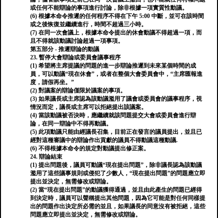
或任何不能辯論的事項進行討論，除非根據一項實質性動議。
(6) 根據本命令推遲的任何程序不得在下午 5:00 中斷，並可在該時間
或之後恢復並繼續進行，時間不超過三小時。
(7) 在同一次會議上，根據本命令提出的休會動議不得超過一項，而
且不得就該動議討論超過一項事項。
第五部分 - 推遲辯論的動議
23. 暫停大會辯論或委員會議事程序
(1) 希望將主席提議的問題的進一步辯論推遲到未來某個時間的成
員，可以動議“現在休會”，或者在整個大會委員會中，“主席匯報進
度，請假再坐。”
(2) 對議案的辯論僅限於議案的事項。
(3) 如果議長或主席認為該動議濫用了議會或委員會的議事程序，視
情況而定，議長或主席可以拒絕提出該議案。
(4) 當該動議被否決時，應繼續就該問題提交大會或委員會進行辯
論，在同一辯論中不得再動議。
(5) 此項動議只能由經議長召集，目前正在發言的議員提出，並且已
經對這種審議中的辯論作出貢獻的議員不得動議這種動議.
(6) 不得根據本命令的規定對動議提出修正案。
24. 辯論結束
(1) 提出問題後，議員可動議“現在提出問題”，除非議長認為該動議
濫用了這些議事規則或侵犯了少數人，“現在提出問題”的問題應立即
提出並決定，無需修改或辯論。
(2) 當“現在提出問題”的動議獲得通過，並且由此產生的問題已經得
到決定時，議員可以聲稱提出其他問題，因為它可能是對任何同樣提
出的問題作出決定所必需的並且，如果議長的同意沒有被拒絕，這些
問題應立即提出並決定，無需修改或辯論。