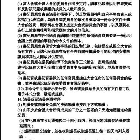
(4) 當大會或全體大會的委員會作出決定時，議事記錄應說明投票贊成
和反對該問題或棄權的成員的人數和身份。
(5) 書記員應負責在議長的指導下，與反對黨領袖和政府事務負責人或
其指定代表協商，為議會或委員會的每次會議準備一份命令文件全體
大會的說明，顯示將在會議上提交大會或委員會的事務，以及議長在
進行上述協商後可能指示應包含的其他信息。
(6) 書記員應在任何議會會議開始前盡快向每個議會成員發送一份說明
會議上要處理的事務的命令文件的副本。
(7) 書記員應負責保管大會事務的日誌和記錄，包括提交或提交大會的
所有文件；日誌和記錄應在所有合理時間根據議長可能批准的安排向
議員和其他人開放以供查閱。
(8) 書記員應在議長的指導下負責製作正式報告，盡可能接近
逐字記錄在大會和全體大會委員會中所做的所有演講，並為會員提供
副本。
(9) 書記官或書記官委派的任何官員應擔任大會任命的任何委員會的秘
書，並將會議記錄記錄在委員會會議記錄中。
(10) 本命令中明確表示要分發、發送或提供給會員的所有文件都可以
電子格式分發、發送或提供。
14. 議長或副議長免職程序
(1) 對議長或副議長免職的決議動議應按以下方式動議：
(a) 由不少於全體大會所有成員的二分之一簽署的 7 天通知應發送給書
記員；
(b) 書記員應在收到通知後二十四小時內，視情況將其轉發給議長或
副議長；
(c) 議案應提交議會，並在收到議長或副議長通知後十四天內列入辯
論；