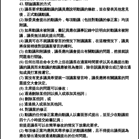
43. 辯論議案的方式
(1) 議長要求動議動議的議員應說明動議的條款，並在發表其他意見
後，正式動議動議。
(2) 除委員會提出的動議外，每項動議（包括對動議的修正案）均須
附議。
(3) 如果動議未被附議，書記員應在議事記錄中註明由於動議未被附
議，議長無法就此提出問題。
(4) 議員可在不就議案發言的情況下附議議案，在這種情況下，議員
將保留稍後對該議案發言的權利。
(5) 在動議和附議後，議長應向議會提出有關動議的問題，然後就該
問題進行辯論。
(6) 任何出現在命令文件上但在議長在適當時間要求以其名義提出動
議的議員而未動議的動議應被視為撤回，除非該議員發出或已發出通
知成員打算推遲它。
(7) 當沒有更多議員希望就一項議案發言時，議長應將有關議案的問
題提交大會決定。
(8) 主席提出的問題可以修改：
(a) 通過刪除某些詞以插入或添加其他詞；
(b) 刪除某些詞，或
(c) 通過插入或添加其他詞。
44. 對議案的修正
(1) 動議的任何修正案應由動議人以書面形式提出，並至少在動議前
四十八小時提交給書記員；
前提是議長可以在簡單修改的情況下放棄此要求。
(2) 每項修正案均應與其尋求修正的動議相關，且不得提出議長認為
應在發出通知後通過動議提出的任何問題。