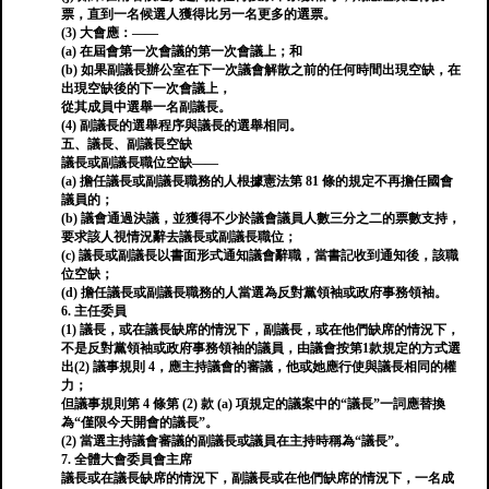
票，直到一名候選人獲得比另一名更多的選票。
(3) 大會應：——
(a) 在屆會第一次會議的第一次會議上；和
(b) 如果副議長辦公室在下一次議會解散之前的任何時間出現空缺，在
出現空缺後的下一次會議上，
從其成員中選舉一名副議長。
(4) 副議長的選舉程序與議長的選舉相同。
五、議長、副議長空缺
議長或副議長職位空缺——
(a) 擔任議長或副議長職務的人根據憲法第 81 條的規定不再擔任國會
議員的；
(b) 議會通過決議，並獲得不少於議會議員人數三分之二的票數支持，
要求該人視情況辭去議長或副議長職位；
(c) 議長或副議長以書面形式通知議會辭職，當書記收到通知後，該職
位空缺；
(d) 擔任議長或副議長職務的人當選為反對黨領袖或政府事務領袖。
6. 主任委員
(1) 議長，或在議長缺席的情況下，副議長，或在他們缺席的情況下，
不是反對黨領袖或政府事務領袖的議員，由議會按第1款規定的方式選
出(2) 議事規則 4，應主持議會的審議，他或她應行使與議長相同的權
力；
但議事規則第 4 條第 (2) 款 (a) 項規定的議案中的“議長”一詞應替換
為“僅限今天開會的議長”。
(2) 當選主持議會審議的副議長或議員在主持時稱為“議長”。
7. 全體大會委員會主席
議長或在議長缺席的情況下，副議長或在他們缺席的情況下，一名成