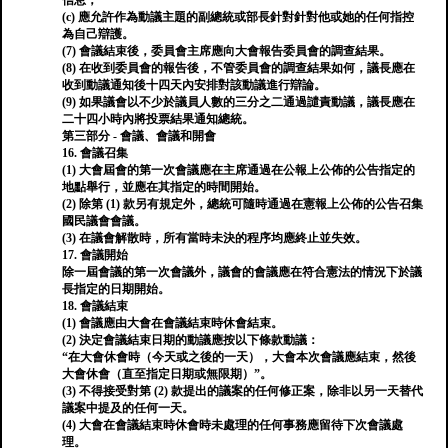
信息；
(c) 應允許作為動議主題的副總統或部長針對針對他或她的任何指控
為自己辯護。
(7) 會議結束後，委員會主席應向大會報告委員會的調查結果。
(8) 在收到委員會的報告後，不管委員會的調查結果如何，議長應在
收到動議通知後十四天內安排對該動議進行辯論。
(9) 如果議會以不少於議員人數的三分之二通過譴責動議，議長應在
二十四小時內將投票結果通知總統。
第三部分 - 會議、會議和開會
16. 會議召集
(1) 大會屆會的第一次會議應在主席通過在公報上公佈的公告指定的
地點舉行，並應在其指定的時間開始。
(2) 除第 (1) 款另有規定外，總統可隨時通過在憲報上公佈的公告召集
國民議會會議。
(3) 在議會解散時，所有當時未決的程序均應終止並失效。
17. 會議開始
除一屆會議的第一次會議外，議會的會議應在符合憲法的情況下於議
長指定的日期開始。
18. 會議結束
(1) 會議應由大會在會議結束時休會結束。
(2) 決定會議結束日期的動議應按以下條款動議：
“在大會休會時（今天或之後的一天），大會本次會議應結束，然後
大會休會（直至指定日期或無限期）”。
(3) 不得接受對第 (2) 款提出的議案的任何修正案，除非以另一天替代
議案中提及的任何一天。
(4) 大會在會議結束時休會時未處理的任何事務應留待下次會議處
理。