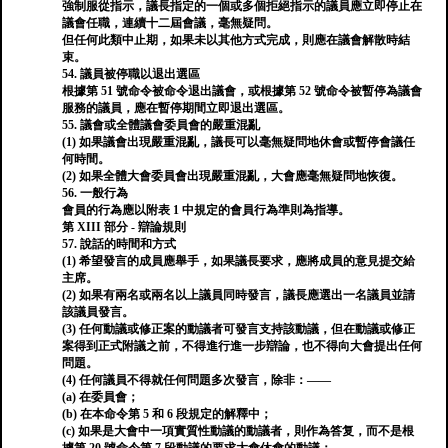
強制服從指示，議長指定的一個或多個拒絕指示的議員應立即停止在
議會任職，連續十二屆會議，毫無疑問。
但任何此類中止期，如果未以其他方式完成，則應在議會解散時結
束。
54. 議員被停職以退出選區
根據第 51 號命令被命令退出議會，或根據第 52 號命令被暫停為議會
服務的議員，應在暫停期間立即退出選區。
55. 議會或全體議會委員會的嚴重混亂
(1) 如果議會出現嚴重混亂，議長可以毫無疑問地休會或暫停會議任
何時間。
(2) 如果全體大會委員會出現嚴重混亂，大會應毫無疑問地恢復。
56. 一般行為
會員的行為應以附表 1 中規定的會員行為準則為指導。
第 XIII 部分 - 辯論規則
57. 說話的時間和方式
(1) 希望發言的成員應舉手，如果議長要求，應將成員的意見提交給
主席。
(2) 如果有兩名或兩名以上議員同時發言，議長應選出一名議員並請
該議員發言。
(3) 任何動議或修正案的動議者可發言支持該動議，但在動議或修正
案得到正式附議之前，不得進行進一步辯論，也不得向大會提出任何
問題。
(4) 任何議員不得就任何問題多次發言，除非：——
(a) 在委員會；
(b) 在本命令第 5 和 6 段規定的解釋中；
(c) 如果是大會中一項實質性動議的動議者，則作為答复，而不是根