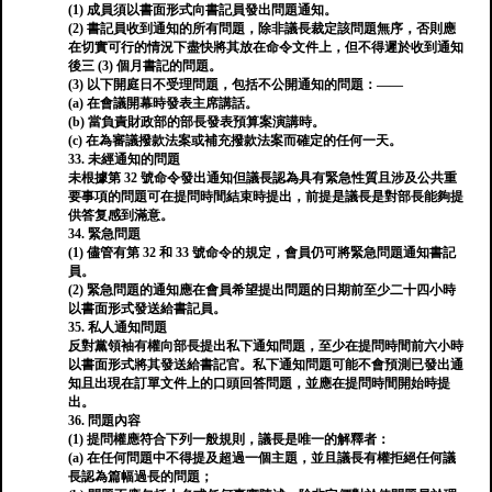
(1) 成員須以書面形式向書記員發出問題通知。
(2) 書記員收到通知的所有問題，除非議長裁定該問題無序，否則應
在切實可行的情況下盡快將其放在命令文件上，但不得遲於收到通知
後三 (3) 個月書記的問題。
(3) 以下開庭日不受理問題，包括不公開通知的問題：——
(a) 在會議開幕時發表主席講話。
(b) 當負責財政部的部長發表預算案演講時。
(c) 在為審議撥款法案或補充撥款法案而確定的任何一天。
33. 未經通知的問題
未根據第 32 號命令發出通知但議長認為具有緊急性質且涉及公共重
要事項的問題可在提問時間結束時提出，前提是議長是對部長能夠提
供答复感到滿意。
34. 緊急問題
(1) 儘管有第 32 和 33 號命令的規定，會員仍可將緊急問題通知書記
員。
(2) 緊急問題的通知應在會員希望提出問題的日期前至少二十四小時
以書面形式發送給書記員。
35. 私人通知問題
反對黨領袖有權向部長提出私下通知問題，至少在提問時間前六小時
以書面形式將其發送給書記官。私下通知問題可能不會預測已發出通
知且出現在訂單文件上的口頭回答問題，並應在提問時間開始時提
出。
36. 問題內容
(1) 提問權應符合下列一般規則，議長是唯一的解釋者：
(a) 在任何問題中不得提及超過一個主題，並且議長有權拒絕任何議
長認為篇幅過長的問題；