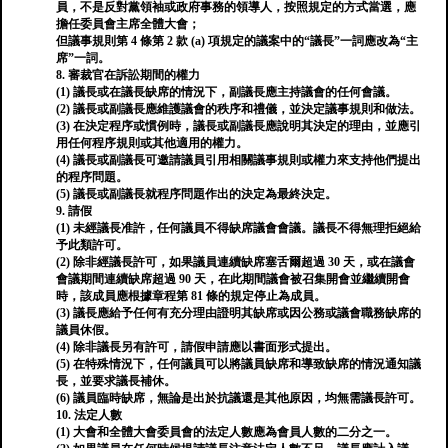
員，不是反對黨領袖或政府事務的領導人，按照規定的方式當選，應
擔任委員會主席全體大會；
但議事規則第 4 條第 2 款 (a) 項規定的議案中的“議長”一詞應改為“主
席”一詞。
8. 審裁官在訴訟期間的權力
(1) 議長或在議長缺席的情況下，副議長應主持議會的任何會議。
(2) 議長或副議長應維護議會的秩序和禮儀，並決定議事規則和做法。
(3) 在決定程序或慣例時，議長或副議長應說明其決定的理由，並應引
用任何程序規則或其他適用的權力。
(4) 議長或副議長可邀請議員引用相關議事規則或權力來支持他們提出
的程序問題。
(5) 議長或副議長就程序問題作出的決定為最終決定。
9. 請假
(1) 未經議長准許，任何議員不得缺席議會會議。議長不得無理拒絕給
予此類許可。
(2) 除非經議長許可，如果議員連續缺席塞舌爾超過 30 天，或在議會
會議期間連續缺席超過 90 天，在此期間議會被召集開會並繼續開會
時，該成員應根據章程第 81 條的規定停止為成員。
(3) 議長應給予任何有充分理由證明其缺席或因公務或議會職務缺席的
議員休假。
(4) 除非議長另有許可，請假申請應以書面形式提出。
(5) 在特殊情況下，任何議員可以將議員缺席和導致缺席的情況通知議
長，並要求議長補休。
(6) 議員臨時缺席，無論是出於抗議還是其他原因，均無需議長許可。
10. 法定人數
(1) 大會和全體大會委員會的法定人數應為會員人數的二分之一。