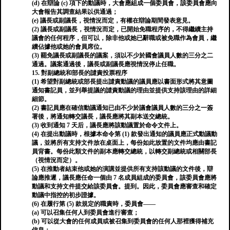
(d) 在辯論 (c) 項下的動議時，大會應組成一個委員會，該委員會應向
大會報告其調查​​結果以供通過；
(e) 議長或副議長，視情況而定，有權在辯論期間發表意見。
(2) 議長或副議長，視情況而定，已開始免職程序的，不得繼續主持
議會的任何程序，但可以，除非他或她已辭職或被免職作為會員，繼
續佔據他或她的會員席位。
(3) 罷免議長或副議長的議案，須以不少於國會議員人數的三分之二
通過。議案通過後，議長或副議長應視情況停止任職。
15. 對副總統和部長的譴責投票程序
(1) 希望對副總統或部長提出譴責動議的議員應以書面形式將其意圖
通知書記員，並列舉提議的譴責動議的理由並提供支持該理由的詳細
細節。
(2) 書記員應在確信動議通知已由不少於議會議員人數的三分之一簽
署後，將通知轉交議長，議長應將其副本送交總統。
(3) 收到通知 7 天后，議長應將該動議置於命令文件上。
(4) 在提出動議時，根據本命令第 (1) 款發出通知的議員應正式動議動
議，並將所有支持文件放在桌面上，每份如此放置的文件均應由書記
員背書。每份此類文件的副本應轉交總統，以轉交副總統或相關部長
（視情況而定）。
(5) 在推動者結束他或她的演講並提供所有支持該動議的文件後，辯
論應推遲，議長應任命一個由 7 名成員組成的委員會，該委員會應將
動議和支持文件提交給該委員會。提到。因此，委員會應審查和確定
動議中指控的初步證據。
(6) 在履行第 (5) 款規定的職責時，委員會——
(a) 可以召集任何人到委員會進行審查；
(b) 可以從大會的任何成員或被召集到委員會的任何人那裡獲得補充