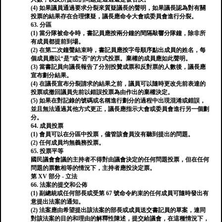
(4) 如果議員通過要求分裂來質疑議長的聲明，如果議長認為對有關
投票的結果存在合理懷疑，議長應命令大會或委員會進行分裂。
63. 分區
(1) 當分隊被命令時，書記員應按兩分鐘的間隔敲響分隊鐘，除非所
有成員都提前到場。
(2) 在第二次鐘聲結束時，書記員應按字母順序點出成員的姓名，每
個成員應以“是”或“否”的方式投票。棄權的成員應如此聲明。
(3) 當書記員向議長報告了分別投贊成票和反對票的人數後，議長應
宣布劃分結果。
(4) 在議長宣布分裂請求的結果之前，議員可以隨時更改先前表達的
投票或撤回議員先前以錯誤投票為由作出的棄權決定。
(5) 如果在對記錄的號碼或名稱進行劃分的過程中出現混淆或錯誤，
並且無法通過其他方式更正，議長應指示大會或委員會進行另一個劃
分。
64. 成員投票
(1) 會員可以在分區中投票，儘管該會員沒有聽到提出的問題。
(2) 任何成員均無義務投票。
65. 投票平等
國民議會會議的主持者不得對由議會決定的任何問題投票，但在任何
問題的票數相等的情況下，主持者應投決定票。
第 XV 部分 - 立法
66. 法案的提交和公佈
(1) 副總統或任何部長或受第 67 號命令約束的任何成員可隨時發出有
意提出法案的通知。
(2) 法案應由希望提出該法案的部長或成員送交書記員的草案，連同
對該法案的目的和理由的解釋性陳述，提交給議會，在這種情況下，