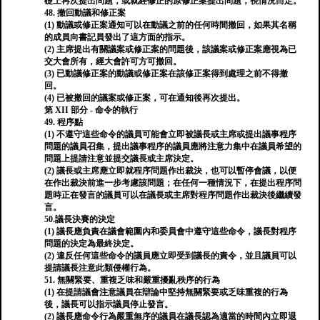
礎上再次提出問題，或就經修正的原修正案提出問題，視情況而定。
48. 撤回動議和修正案
(1) 動議或修正案通知可以在動議之前的任何時間撤回，如果其名稱
的成員向書記員發出了這方面的指示。
(2) 主席提出有關議案或修正案的問題後，該議案或修正案應視為已
交大會所有，經大會許可方可撤回。
(3) 已動議修正案的動議或修正案在該修正案得到處理之前不得撤
回。
(4) 已被撤回的議案或修正案，可在通知後再次提出。
第 XII 部分 - 命令的執行
49. 程序點
(1) 不遵守這些命令的議員可能會立即被議長或主席或提出議事程序
問題的議員召集，提出議事程序的議員應將注意力集中在議員希望的
問題上提請注意並提交議長或主席決定。
(2) 議長或主席應立即就程序問題作出裁決，也可以暫停會議，以便
在作出裁決前進一步考慮該問題；在任何一種情況下，在提出程序問
題時正在發言的議員可以在議長或主席對程序問題作出裁決後繼續發
言。
50.議長決賽的決定
(1) 議長應負責在議會範圍內和委員會中遵守這些命令，議長對程序
問題的決定為最終決定。
(2) 違反任何這些命令的議員應立即受到議長的責令，並且議員可以
提請議長注意此類侵權行為。
51. 無關緊要、重複乏味和嚴重擾亂秩序的行為
(1) 在提請議會注意議員在辯論中堅持無關緊要或乏味重複的行為
後，議長可以指示議員停止發言。
(2) 議長應命令行為嚴重無序的議員在議長認為適當的時間內立即退