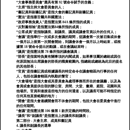
“大會事務委員會”應具有第 92 號命令賦予的含義；
“主席”指主持大會委員會的人；
“書記員和副書記員”是指大會的書記員和副書記員；
“憲法”是指塞舌爾共和國憲法；
“政府事務負責人”是指憲法第 84A 條所指的成員；
“反對黨領袖”是指憲法第84條所指的成員；
“公眾成員”是指除議長、副議長、議員或議會官員以外的任何人；
“會議”是指舉行一次或多次會議的期間，從議會第一次被召集或休會
一個月以上後第一次開會開始，到議會休會一個月以上時結束，或根
據第 18 號命令提出的動議，或在會議結束時；
“議員”是指憲法第 78 條所指的議會議員；
“部長”是指當時負責有關事項的內閣成員，如果事項屬於總統或因任
何原因無法出席議會的部長的職責範圍內, 指總統或總統為此目的提名
的其他部長；
“官員”是指書記員或根據議長的特定命令在議會轄區內行事的任何
人，包括在議會轄區內執勤的警官；
“大會場地”是指大會或其委員會為處理事務而所在的會議廳，以及為
會員或會員提供住宿的辦公室、房間、大堂、畫廊、庭院、花園和其
他場所。官員和連接這些地方的任何通道，以及議長可能不時指定的
任何其他直接毗鄰的地方；
“開會”是指大會連續開會而不休會的期間，包括大會在委員會中進行
的任何期間。
“會議”是指憲法第 106 條第 1 款所定義的時間段。
“議長”和“副議長”是指憲法上的議長和副議長；
第二部分 - 大會主席、成員和書記員
4. 議長和副議長的選舉