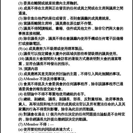
(3) 委員在離開或就座前應向主席鞠躬。
(4) 成員不得在主席與正在發言的任何成員之間或在主席與議席之間
通過。
(5) 除非進出他們的座位或發言，否則會議廳的成員應就座。
(6) 當議長離開主席時，議員應在原位默不作聲。
(7) 議員不得閱讀報紙、書籍、信件或其他文件，除非它們與大會的
事務直接相關。
(8) 除非議長允許，議員不得在會議廳內使用手機或任何電子設備撥
打或接聽電話。
(9) (a) 成員應努力不吸煙或使用煙草製品。
(1) 議長可以指定國會大廈外的區域供那些希望吸煙的議員使用。
(10) 議員在大會期間和大會訪客的著裝方式應表明對大會的適當尊
重，並符合議長不時發出的指示。
59. 演講內容
(1) 成員應將其意見限於所討論的主題，不得引入與此無關的事項。
(2) AMember 不涉及待審事項。
(3) 會員不得提及大會委員會的任何議事程序，除非該議事程序已通
過委員會的報告提交給大會。
(4) 在辯論中不得不尊重地使用總統的名字。
(5) 總統、副總統、議長、副議長、部長、反對黨領袖、政府事務負
責人、高等法院和地方法官的成員或法官以及所有憲法任命的人及其
家屬的行為不得受到影響。除非為此目的而動議。
(6) 對議會在過去 12 個月內作出決定的任何問題提出論點是不合時宜
的，除非經議長允許提出撤銷該決定的動議。
(7) AMember 不得：—
(a) 使用冒犯性的詞語或表達方式；