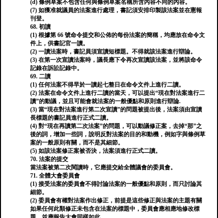
(d) 條例草案不包含任何與條例草案名稱所含內容不同的內容。
(7) 如獲准就議員的法案進行處理，書記須安排印製該法案並在憲報
刊登。
68. 初讀
(1) 根據第 66 號命令提交和公佈的每份法案的簡稱，均應放在命令文
件上，供書記官一讀。
(2) 一讀法案時，書記員須宣讀短標題。不得就該法案進行辯論。
(3) 在第一次宣讀法案時，議長應下令再次宣讀該法案，並將該命令
記錄在訴訟記錄中。
69. 二讀
(1) 任何法案不得早於一讀起七整日在命令文件上進行二讀。
(2) 法案在命令文件上進行二讀的當天，可以提出“現在對法案進行二
讀”的動議，並且可能會就法案的一般優點和原則進行辯論.
(3) 當“現在對法案進行第二次宣讀”的問題被提出後，法案須由宣讀
長標題的書記員進行正式二讀。
(4) 對“現在再讀第二次法案”的問題，可以動議修正案，去掉“那”之
後的詞，增加一些詞，說明反對法案的目的和動機，例如字與條例草
案的一般原則有關，而不是其細節。
(5) 如該法案修正案被否決，法案須進行正式二讀。
70. 法案的提交
當法案被第二次閱讀時，它應提交給全體議會的委員會。
71. 全體大會委員會
(1) 接受法案的委員會不得討論法案的一般優點和原則，而只討論其
細節。
(2) 委員會有權對法案作出修正，前提是這些修正與法案的主題有關
如果任何此類修正未包含在法案的標題中，委員會應相應地修改標
題，並應報告大會同樣如此。