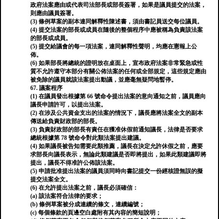
政府法案應由或代表司法部長或部長簽署，如果是議員提交的法案，
則應由議員簽署。
(3) 條例草案的副本連同解釋性陳述書，須由書記員送交每位議員。
(4) 提交法案的部長或成員在隨後的整個程序中應被稱為負責該法案
的部長或成員。
(5) 提交給議會的每一項法案，連同解釋性聲明，均應在憲報上公
佈。
(6) 如果部長將總統的證明放在桌面上，宣布政府法案非常緊急或性
質不允許遵守本部分有關公佈法案的任何或全部規定，這些規定應由
被免除的議員就該法案提出動議，並應毫無疑問地暫停。
67. 議案程序
(1) 在議員發出根據第 66 號命令提出法案的意向通知之前，議員應向
議長申請許可，以提出法案。
(2) 在涉及公共資金支出的法案的情況下，議長應將法案全文的副本
傳送給負責財政部的部長。
(3) 負責財政部的部長有責任在獲准休假前通知議長，法律是否要求
總統根據第 78 號命令對此類法案提出建議。
(4) 如果議長被告知需要此類推薦，議長在決定允許休假之前，應要
求部長向議長表示，無論此類建議是否即將提出，如果此類建議即將
提出，議長不得准許公佈該法案。
(5) 申請批准提出法案的議員須同時向書記提交一份經核證無誤的擬
提交法案全文。
(6) 在允許提出法案之前，議長必須確信：
(a) 該法案符合法律的要求；
(b) 條例草案被分成連續的條文，連續編號；
(c) 每個條款的頁邊空白處附有其內容的簡短說明；