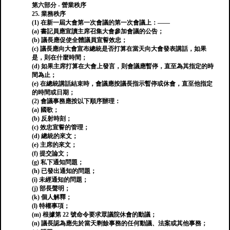
第六部分 - 營業秩序
25. 業務秩序
(1) 在新一屆大會第一次會議的第一次會議上：——
(a) 書記員應宣讀主席召集大會參加會議的公告；
(b) 議長應促使全體議員宣誓效忠；
(c) 議長應向大會宣布總統是否打算在當天向大會發表講話，如果
是，則在什麼時間；
(d) 如果主席打算在大會上發言，則會議應暫停，直至為其指定的時
間為止；
(e) 在總統講話結束時，會議應按議長指示暫停或休會，直至他指定
的時間或日期；
(2) 會議事務應按以下順序辦理：
(a) 國歌；
(b) 反射時刻；
(c) 效忠宣誓的管理；
(d) 總統的來文；
(e) 主席的來文；
(f) 提交論文；
(g) 私下通知問題；
(h) 已發出通知的問題；
(i) 未經通知的問題；
(j) 部長聲明；
(k) 個人解釋；
(l) 特權事項；
(m) 根據第 22 號命令要求眾議院休會的動議；
(n) 議長認為應先於當天剩餘事務的任何動議、法案或其他事務；