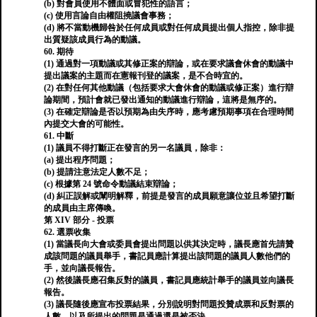
(b) 對會員使用不體面或冒犯性的語言；
(c) 使用言論自由權阻撓議會事務；
(d) 將不當動機歸咎於任何成員或對任何成員提出個人指控，除非提
出質疑該成員行為的動議。
60. 期待
(1) 通過對一項動議或其修正案的辯論，或在要求議會休會的動議中
提出議案的主題而在憲報刊登的議案，是不合時宜的。
(2) 在對任何其他動議（包括要求大會休會的動議或修正案）進行辯
論期間，預計會就已發出通知的動議進行辯論，這將是無序的。
(3) 在確定辯論是否以預期為由失序時，應考慮預期事項在合理時間
內提交大會的可能性。
61. 中斷
(1) 議員不得打斷正在發言的另一名議員，除非：
(a) 提出程序問題；
(b) 提請注意法定人數不足；
(c) 根據第 24 號命令動議結束辯論；
(d) 糾正誤解或闡明解釋，前提是發言的成員願意讓位並且希望打斷
的成員由主席傳喚。
第 XIV 部分 - 投票
62. 選票收集
(1) 當議長向大會或委員會提出問題以供其決定時，議長應首先請贊
成該問題的議員舉手，書記員應計算提出該問題的議員人數他們的
手，並向議長報告。
(2) 然後議長應召集反對的議員，書記員應統計舉手的議員並向議長
報告。
(3) 議長隨後應宣布投票結果，分別說明對問題投贊成票和反對票的
人數，以及所提出的問題是通過還是被否決。