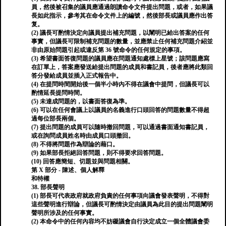
員，然後被召集的議員應通過朗讀命令文件提出問題，或者，如果議
長如此指示，參考其在命令文件上的編號，然後部長或議員應作出答
复。
(2) 議長可酌情決定向議員提出補充問題，以闡明已給出答案的任何
事實，但議長可限制補充問題的數量，並應禁止任何補充問題介紹並
非由原始問題引起或違反第 36 號命令的任何規定的事項。
(3) 希望書面答復問題的議員應在問題通知處標上星號；該問題應寫
在訂單上，答案應發送給提出問題的成員和書記員，後者應將此類回
答分發給成員並插入正式報告中。
(4) 在提問時間開始後一個半小時​​內不得在議會中提問，但議長可以
酌情延長提問時間。
(5) 未達成問題的，以書面答復為準。
(6) 可以在任何會議上以議員的名義進行口頭回答的問題數量不得超
過每位部長兩個。
(7) 提出問題的成員可以隨時撤回問題，可以通過書面通知書記員，
或在詢問成員姓名時由成員口頭撤回。
(8) 不得將問題作為辯論的藉口。
(9) 如果部長拒絕回答問題，則不得要求回答問題。
(10) 回答應簡短、切題並與問題相關。
第 X 部分 - 陳述、個人解釋
和特權
38. 部長聲明
(1) 部長可代表政府就政府負責的任何事項向議會發表聲明，不得對
這些聲明進行辯論，但議長可酌情決定由議員為此目的提出問題闡明
聲明所涉及的任何事實。
(2) 本命令中的任何內容均不妨礙議會自行決定成立一個全體議會委