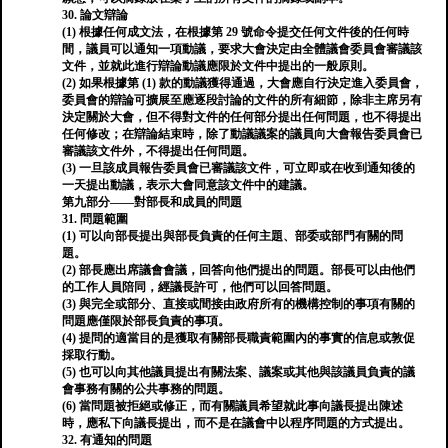
30. 論文辯論
(1) 根據任何成文法，在根據第 29 號命令提交任何文件後的任何時
間，議員可以通知一項動議，要求大會決定由全體議會委員會審議該
文件，並就此進行辯論動議應限於文件中提出的一般原則。
(2) 如果根據第 (1) 款的動議獲得通過，大會應自行決定進入委員會，
委員會的辯論可擴展至應逐段討論的文件的所有細節，除非主席另有
決定關於大會，但不得對文件的任何部分提出任何問題，也不得提出
任何修改；在辯論結束時，除了動議議案的議員向大會報告委員會已
審議該文件外，不得提出任何問題。
(3) 一旦該成員報告委員會已審議該文件，可立即或在收到通知後的
一天提出動議，表示大會同意該文件中的建議。
第九部分——對部長和成員的問題
31. 問題範圍
(1) 可以向部長提出與部長負責的任何主題、部委或部門有關的問
題。
(2) 部長應出席議會會議，回答向他們提出的問題。部長可以由他們
的工作人員陪同，經議長許可，他們可以回答問題。
(3) 與完全或部分、直接或間接由政府所有的機構控制的事項有關的
問題應僅限於部長負責的事項。
(4) 提問的適當目的是獲取有關部長職責範圍內的事實的信息或敦促
採取行動。
(5) 也可以向其他議員提出有關法案、議案或其他與該議員負責的議
會事務有關的公共事務的問題。
(6) 當問題被拒絕或修正，而有關議員希望就此事向議長提出陳述
時，應私下向議長提出，而不是在議會中以程序問題的方式提出。
32. 有通知的問題