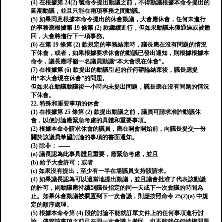
(4) 在根據第 24(2) 號命令提出動議之前，不得動議根據本命令提出的
延期動議，並且只能在兩項事務之間動議。
(5) 如果同意根據本命令提出的休會動議，大會應休會，任何未進行
的事務應根據第 19 條第 (2) 款繼續進行，但如果動議未獲通過或被撤
回，大會將進行下一項事務。
(6) 在第 19 條第 (2) 款規定的事務結束時，議長應在沒有問題的情況
下休會，或者，如果根據要求休會的動議已發出通知，則根據根據本
命令，議長應呼籲一名議員動議“本大會現在休會”。
(7) 在根據第 (6) 款提出的動議引起的任何辯論結束後，議長應提
出“本大會現在休會”的問題。
但如果在動議動議後一小時內未提出問題，議長應在沒有問題的情況
下休會。
22. 特殊和重要事項的休會
(1) 在根據第 25 條第 (2) 款提出動議之前，議員可請求准許動議休
會，以便討論應緊急考慮的具體和重要事項。
(2) 根據本命令請求休會的議員，應在開會開始前，向議長提交一份
關於該議員希望討論的事項的書面通知。
(3) 除非： ——
(a) 議長認為此事具體且重要，應緊急考慮，並且
(b) 給予大會許可；或者
(c) 如果沒有提出，至少有一半在場議員支持該請求。
(4) 如果議長認為可以適當地提出動議，並且議會批准了代表該動議
的許可，則動議應持續到議長指定的同一天或下一次會議的時間為
止。如果休會動議被擱置到下一次會議，則應按照命令 25(2)(a) 中規
定的順序處理。
(5) 根據本命令第 (4) 段的討論不能就訂單文件上的任何事項進行討
論，儘管該事項之前已在同一次會議上撤回，也不能就任何特權問題