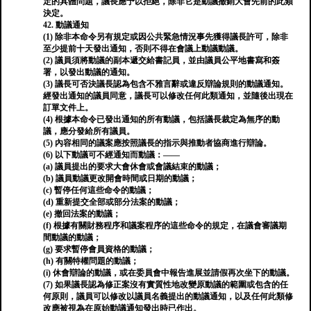
定的具體問題，議長應予以拒絕，除非它是動議撤銷大會先前的此類
決定。
42. 動議通知
(1) 除非本命令另有規定或因公共緊急情況事先獲得議長許可，除非
至少提前十天發出通知，否則不得在會議上動議動議。
(2) 議員須將動議的副本遞交給書記員，並由議員公平地書寫和簽
署，以發出動議的通知。
(3) 議長可否決議長認為包含不雅言辭或違反辯論規則的動議通知。
經發出通知的議員同意，議長可以修改任何此類通知，並隨後出現在
訂單文件上。
(4) 根據本命令已發出通知的所有動議，包括議長裁定為無序的動
議，應分發給所有議員。
(5) 內容相同的議案應按照議長的指示與推動者協商進行辯論。
(6) 以下動議可不經通知而動議：——
(a) 議員提出的要求大會休會或會議結束的動議；
(b) 議員動議更改開會時間或日期的動議；
(c) 暫停任何這些命令的動議；
(d) 重新提交全部或部分法案的動議；
(e) 撤回法案的動議；
(f) 根據有關財務程序和議案程序的這些命令的規定，在議會審議期
間動議的動議；
(g) 要求暫停會員資格的動議；
(h) 有關特權問題的動議；
(i) 休會辯論的動議，或在委員會中報告進展並請假再次坐下的動議。
(7) 如果議長認為修正案沒有實質性地改變原動議的範圍或包含的任
何原則，議員可以修改以議員名義提出的動議通知，以及任何此類修
改應被視為在原始動議通知發出時已作出。