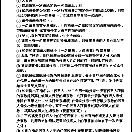
(1) 大會應——
(a) 在屆會第一次會議的第一次會議上；和
(b) 如果議長辦公室在下一次解散議會之前的任何時間出現空缺，則在
出現空缺後的下一次會議上，從其成員中選出一名議長。
(2) 議長選舉程序如下：
(a) 一名議員向書記員講話，可以提議一名當時出席的議員擔任議長，
並動議該議員“確實擔任本大會主席擔任議長”；
(b) 第 (i) 項下的提案須附議，但不得辯論；
(c) 如果只有一名成員被如此提議和附議，則該成員應由大會召集到主
席，毫無疑問；
(d) 如果如此提議和附議不止一名成員，大會應進行投票選舉；
(e) 為進行投票，書記員應向每位議員提供一張載有候選人姓名的選
票，議員應在該議員選擇的候選人姓名對面打上標記進行投票。
(f) 選票應折疊以隱藏投票，且不得以任何可識別成員投票的方式進行
標記；
(g) 書記員或書記員指派的官員應收集選票，並由書記員在議會席位上
在代表大會的每一方的最年長成員在場的情況下進行計票，並且投票
結果由書記員宣布；
(h) 如果提出了兩名以上候選人，並且在第一輪投票中沒有候選人獲得
的票數超過其他候選人獲得的總票數，則獲得最少票數的候選人應被
排除在選舉之外，並進行投票繼續; 在每次投票中獲得最少票數的候選
人每次均應被排除在外，直至一名候選人獲得多於其餘候選人的票
數，或其餘候選人的總票數（視情況而定）；
(i) 在三名或更多候選人中的任何投票中，如果有兩名或更多人獲得最
少票數，則應通過抽籤決定這些候選人中的誰將被排除在下一次投票
之外；
(j) 如果在兩名候選人之間的任何投票中票數相等，則應繼續進行投