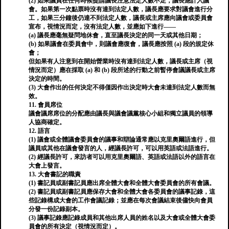
(2) 如果議員在任何時候提請議長注意法定人數不足，議長應計入議
會。如果第一次點票時沒有達到法定人數，議長應要求對議會進行分
工，如果三分鐘後仍達不到法定人數，議長或主席應向議會或委員會
宣布，視情況而定，沒有法定人數，並應如下進行——
(a) 議長應毫無疑問地休會，直至議長決定的同一天或其他日期；
(b) 如果議會在委員會中，則議會應復會，議長應按照 (a) 段的規定休
會；
但如果有人注意到在開始營業時沒有達到法定人數，議長或主席（視
情況而定）應在採取 (a) 和 (b) 段所述的行動之前暫停會議議長或主席
決定的時間。
(3) 大會作出的任何決定不得僅因作出決定時大會未達到法定人數而無
效。
11. 會員席位
議會議席席位的分配應由議長與議會議黨核心小組和獨立議員的領導
人協商確定。
12. 語言
(1) 議會或全體議會委員會的議事和辯論通常應以克里奧爾語進行，但
議員或其他在議會發言的人，經議長許可，可以用英語或法語進行。
(2) 經議長許可，來訪者可以用克里奧爾語、英語或法語以外的語言在
大會上發言。
13. 大會書記的職責
(1) 書記員或副書記員應出席全體大會和全體大會委員會的所有會議。
(2) 書記員或副書記員應保存大會和全體大會各委員會的議事記錄，這
些記錄構成大會的工作會議記錄；並應在每次會議結束後儘快向會員
分發一份記錄副本。
(3) 議事記錄應記錄成員和其他出席人員的姓名以及大會或全體大會委
員會的所有決定（視情況而定）。