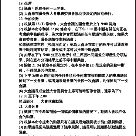
19. 坐席
(1) 議會可以在任何一天開會。
(2) 大會應在議長與大會事務委員會協商後決定的日期舉行。
20. 坐的次數
(1) 根據第 16 (1) 條命令，大會會議的開會應於上午 9:00 開始
(2) 根據本命令和第 22 (6) 條命令，在下午 5:00 將中斷有關任何正在
考慮的事務的程序，為大會休會而動議的任何動議均應失效，如果大
會在委員會，議長應恢復主持議會；
如果議長或主席（視情況而定）認為大會正在進行的程序可以通過推
遲中斷時間來結束，議長或主席可以推遲中斷會議。
(3) 如果在下午 5:00 分正在進行中或主席提出問題並立即產生分項結
果，則在宣布分項結果之前不得中斷業務。
(4) 除第 21 (6) 號命令的規定外，在本命令第 (2) 段規定的業務中斷
後，不得開展其他業務。
(5) 下午 5:00 正在討論的任何事項和任何未在該時間進入的事務應保
留到下一次會議，或者如果是會議的最後一次會議，則保留到下一次
會議。
(6) 大會議長或全體大會委員會主席可隨時暫停會議，通常為下午
12:00 至下午 2:00
第四部分——大會休會動議
21. 大會休會
(1) 議員可在不希望辯論一個或多個事項的情況下，動議大會現在休
會的動議。
(2) 根據本命令提出的動議只有在議員通知議長後才能由議員動議。
(3) 如果議長認為議案濫用了議事規則，議長可以拒絕將該動議提交
議會。