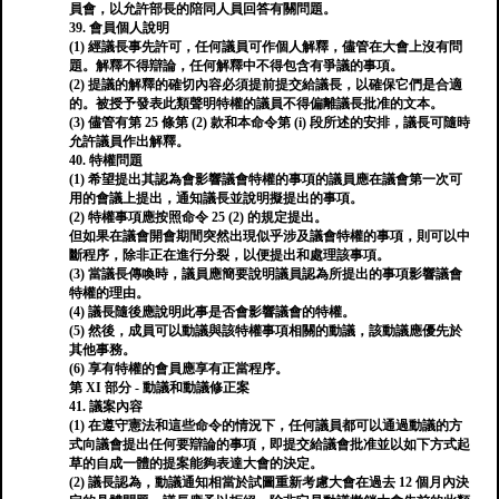
員會，以允許部長的陪同人員回答有關問題。
39. 會員個人說明
(1) 經議長事先許可，任何議員可作個人解釋，儘管在大會上沒有問
題。解釋不得辯論，任何解釋中不得包含有爭議的事項。
(2) 提議的解釋的確切內容必須提前提交給議長，以確保它們是合適
的。被授予發表此類聲明特權的議員不得偏離議長批准的文本。
(3) 儘管有第 25 條第 (2) 款和本命令第 (i) 段所述的安排，議長可隨時
允許議員作出解釋。
40. 特權問題
(1) 希望提出其認為會影響議會特權的事項的議員應在議會第一次可
用的會議上提出，通知議長並說明擬提出的事項。
(2) 特權事項應按照命令 25 (2) 的規定提出。
但如果在議會開會期間突然出現似乎涉及議會特權的事項，則可以中
斷程序，除非正在進行分裂，以便提出和處理該事項。
(3) 當議長傳喚時，議員應簡要說明議員認為所提出的事項影響議會
特權的理由。
(4) 議長隨後應說明此事是否會影響議會的特權。
(5) 然後，成員可以動議與該特權事項相關的動議，該動議應優先於
其他事務。
(6) 享有特權的會員應享有正當程序。
第 XI 部分 - 動議和動議修正案
41. 議案內容
(1) 在遵守憲法和這些命令的情況下，任何議員都可以通過動議的方
式向議會提出任何要辯論的事項，即提交給議會批准並以如下方式起
草的自成一體的提案能夠表達大會的決定。
(2) 議長認為，動議通知相當於試圖重新考慮大會在過去 12 個月內決