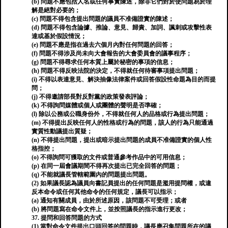
(b) 問題不應包括人名或任何事實陳述，除非它們對於使問題易於理
解是絕對必要的；
(c) 問題不得包含提出問題的議員不准備證實的陳述；
(d) 問題不得包含論據、推論、意見、歸責、加詞、諷刺或攻擊性表
達或基於假設情況；
(e) 問題不應是指在過去六個月內對任何問題的回答；
(f) 問題不得涉及尚未向大會報告的大會委員會的議事程序；
(g) 問題不得尋求任何本質上屬於秘密的事項的信息；
(h) 問題不得反映法院的決定，不得就任何待審事項提出問題；
(i) 不得以表達意見、解決抽像法律案件或回答假設性命題為目的而提
問；
(j) 不得邀請部長對反對黨的政策發表評論；
(k) 不得詢問媒體或個人或團體的聲明是否準確；
(l) 除以公務或公職身份外，不得就任何人的品格或行為提出問題；
(m) 不得提出反映任何人的性格或行為的問題，該人的行為只能通過
實質性動議提出質疑；
(n) 不得提出問題，提出或暗示提出問題的成員不准備證實的個人性
格指控；
(o) 不得詢問可獲取的文件或普通參考作品中的可用信息；
(p) 在同一屆會議期間不得再次提出已完全回答的問題；
(q) 不能就議長管轄範圍內的問題提出問題。
(2) 如果議長認為議員向書記員提出的任何問題是濫用提問權，或違
反本命令或任何其他命令的任何規定，議長可以指示；
(a) 通知有關成員，由於所述原因，該問題不可受理；或者
(b) 將問題寫在命令文件上，並按照議長的指示進行更改；
37. 提問和回答問題的方式
(1) 當對命令文件提出口頭回答的問題時，議長應召集問題所在的議