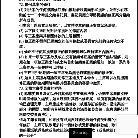
72. 條例草案的修訂
(1) 對法案的任何擬議修訂應由推動者以書面形式提出，並至少在移
動前七十二小時提交給書記員。書記員應立即將提議的修正案分發給
所有成員。
但主席可以放寬這項規定，以支持簡單的修正案或緊急法案。
(2) 以下條文適用於對法案提出的修訂內容：
(a) 修正案應與其相關條款的主題相關；
(b) 修正案不得與已經商定的任何條款或委員會先前的任何決定不一
致；
(c) 修正不得使其提議修正的條款變得難以理解或不合語法；
(d) 如果一項修正案涉及或在沒有後續修正案的情況下無法理解，則
應在第一項修正案之前或之時發出後續修正案的通知，以使一系列修
正案作為一個整體可以理解；
(e) 主席可拒絕動議一項主席認為無意義或無意義的修正案。
(3) 如果主席認為辯論表明修正案違反了本命令，主席可以在對擬議
修正案的辯論期間隨時將其從委員會的審議中撤回。
73. 全體大會委員會的程序
(1) 除非委員會決定以任何其他順序審議該法案，否則主席應依次呼
叫每個條款的編號，如果沒有對其提出修正案，或所有提議的修正案
均已處理完畢，主席應提出“該條款（或經修訂的條款）是法案的一
部分”的問題，當所有希望就此發言的議員都發言後，主席應將該問
題提交委員會決定；
但為了節省時間，如果沒有成員反對或已通知任何受影響的條款的任
何修訂，主席可以致電多於一個條款或受影響的條款組，致電多於一
個的電話號碼條款或條款組並提出問題“該條款（或條款組）是法案
Go to top
的一部分”