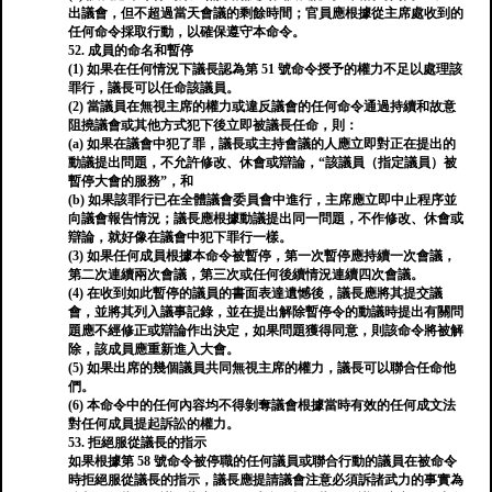
出議會，但不超過當天會議的剩餘時間；官員應根​​據從主席處收到的
任何命令採取行動，以確保遵守本命令。
52. 成員的命名和暫停
(1) 如果在任何情況下議長認為第 51 號命令授予的權力不足以處理該
罪行，議長可以任命該議員。
(2) 當議員在無視主席的權力或違反議會的任何命令通過持續和故意
阻撓議會或其他方式犯下後立即被議長任命，則：
(a) 如果在議會中犯了罪，議長或主持會議的人應立即對正在提出的
動議提出問題，不允許修改、休會或辯論，“該議員（指定議員）被
暫停大會的服務”，和
(b) 如果該罪行已在全體議會委員會中進行，主席應立即中止程序並
向議會報告情況；議長應根據動議提出同一問題，不作修改、休會或
辯論，就好像在議會中犯下罪行一樣。
(3) 如果任何成員根據本命令被暫停，第一次暫停應持續一次會議，
第二次連續兩次會議，第三次或任何後續情況連續四次會議。
(4) 在收到如此暫停的議員的書面表達遺憾後，議長應將其提交議
會，並將其列入議事記錄，並在提出解除暫停令的動議時提出有關問
題應不經修正或辯論作出決定，如果問題獲得同意，則該命令將被解
除，該成員應重新進入大會。
(5) 如果出席的幾個議員共同無視主席的權力，議長可以聯合任命他
們。
(6) 本命令中的任何內容均不得剝奪議會根據當時有效的任何成文法
對任何成員提起訴訟的權力。
53. 拒絕服從議長的指示
如果根據第 58 號命令被停職的任何議員或聯合行動的議員在被命令
時拒絕服從議長的指示，議長應提請議會注意必須訴諸武力的事實為