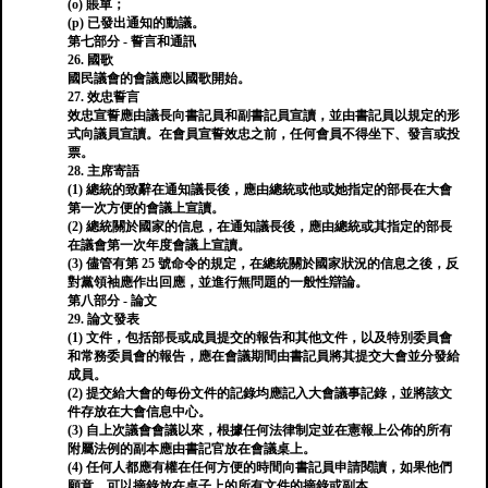
(o) 賬單；
(p) 已發出通知的動議。
第七部分 - 誓言和通訊
26. 國歌
國民議會的會議應以國歌開始。
27. 效忠誓言
效忠宣誓應由議長向書記員和副書記員宣讀，並由書記員以規定的形
式向議員宣讀。在會員宣誓效忠之前，任何會員不得坐下、發言或投
票。
28. 主席寄語
(1) 總統的致辭在通知議長後，應由總統或他或她指定的部長在大會
第一次方便的會議上宣讀。
(2) 總統關於國家的信息，在通知議長後，應由總統或其指定的部長
在議會第一次年度會議上宣讀。
(3) 儘管有第 25 號命令的規定，在總統關於國家狀況的信息之後，反
對黨領袖應作出回應，並進行無問題的一般性辯論。
第八部分 - 論文
29. 論文發表
(1) 文件，包括部長或成員提交的報告和其他文件，以及特別委員會
和常務委員會的報告，應在會議期間由書記員將其提交大會並分發給
成員。
(2) 提交給大會的每份文件的記錄均應記入大會議事記錄，並將該文
件存放在大會信息中心。
(3) 自上次議會會議以來，根據任何法律制定並在憲報上公佈的所有
附屬法例的副本應由書記官放在會議桌上。
(4) 任何人都應有權在任何方便的時間向書記員申請閱讀，如果他們
願意，可以摘錄放在桌子上的所有文件的摘錄或副本。