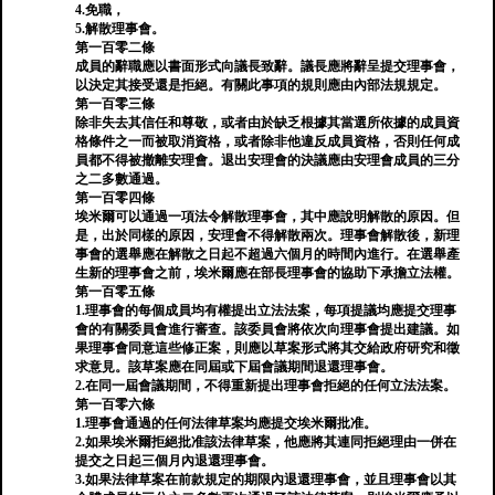
4.免職，
5.解散理事會。
第一百零二條
成員的辭職應以書面形式向議長致辭。議長應將辭呈提交理事會，
以決定其接受還是拒絕。有關此事項的規則應由內部法規規定。
第一百零三條
除非失去其信任和尊敬，或者由於缺乏根據其當選所依據的成員資
格條件之一而被取消資格，或者除非他違反成員資格，否則任何成
員都不得被撤離安理會。退出安理會的決議應由安理會成員的三分
之二多數通過。
第一百零四條
埃米爾可以通過一項法令解散理事會，其中應說明解散的原因。但
是，出於同樣的原因，安理會不得解散兩次。理事會解散後，新理
事會的選舉應在解散之日起不超過六個月的時間內進行。在選舉產
生新的理事會之前，埃米爾應在部長理事會的協助下承擔立法權。
第一百零五條
1.理事會的每個成員均有權提出立法法案，每項提議均應提交理事
會的有關委員會進行審查。該委員會將依次向理事會提出建議。如
果理事會同意這些修正案，則應以草案形式將其交給政府研究和徵
求意見。該草案應在同屆或下屆會議期間退還理事會。
2.在同一屆會議期間，不得重新提出理事會拒絕的任何立法法案。
第一百零六條
1.理事會通過的任何法律草案均應提交埃米爾批准。
2.如果埃米爾拒絕批准該法律草案，他應將其連同拒絕理由一併在
提交之日起三個月內退還理事會。
3.如果法律草案在前款規定的期限內退還理事會，並且理事會以其