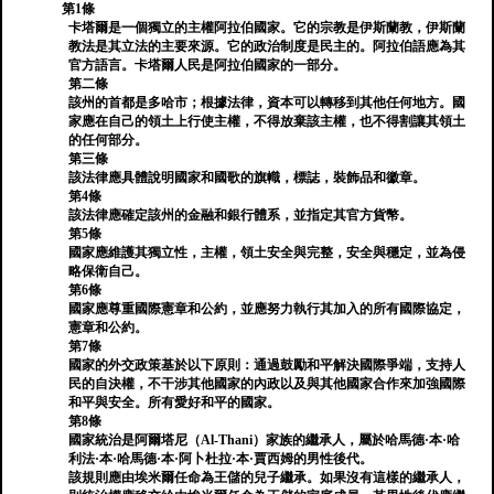
第1條
卡塔爾是一個獨立的主權阿拉伯國家。它的宗教是伊斯蘭教，伊斯蘭
教法是其立法的主要來源。它的政治制度是民主的。阿拉伯語應為其
官方語言。卡塔爾人民是阿拉伯國家的一部分。
第二條
該州的首都是多哈市；根據法律，資本可以轉移到其他任何地方。國
家應在自己的領土上行使主權，不得放棄該主權，也不得割讓其領土
的任何部分。
第三條
該法律應具體說明國家和國歌的旗幟，標誌，裝飾品和徽章。
第4條
該法律應確定該州的金融和銀行體系，並指定其官方貨幣。
第5條
國家應維護其獨立性，主權，領土安全與完整，安全與穩定，並為侵
略保衛自己。
第6條
國家應尊重國際憲章和公約，並應努力執行其加入的所有國際協定，
憲章和公約。
第7條
國家的外交政策基於以下原則：通過鼓勵和平解決國際爭端，支持人
民的自決權，不干涉其他國家的內政以及與其他國家合作來加強國際
和平與安全。所有愛好和平的國家。
第8條
國家統治是阿爾塔尼（Al-Thani）家族的繼承人，屬於哈馬德·本·哈
利法·本·哈馬德·本·阿卜杜拉·本·賈西姆的男性後代。
該規則應由埃米爾任命為王儲的兒子繼承。如果沒有這樣的繼承人，