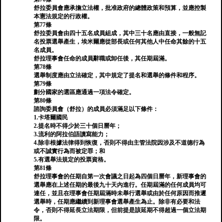
舒拉委員會應承擔立法權，批准政府的總體政策和預算，並應控製
本憲法規定的行政權。
第77條
舒拉委員會由四十五名成員組成，其中三十名應由直接，一般無記
名投票選舉產生，埃米爾應從部長或任何其他人中任命其餘的十五
名成員。
舒拉理事會任命的成員辭職或卸任後，其任期屆滿。
第78條
選舉制度應由立法確定，其中規定了提名和選舉的條件和程序。
第79條
劃分國家的選區應通過一項法令確定。
第80條
諮詢委員會（舒拉）的成員必須滿足以下條件：
1.卡塔爾國民
2.提名時不得少於三十個日曆年；
3.流利的阿拉伯語讀寫能力；
4.除非根據法律得到恢復，否則不得由主管法院因涉及不道德行為
或不誠實行為而被定罪；和
5.有選舉法規定的投票資格。
第81條
舒拉理事會的任期自第一次會議之日起為四個日曆年，新理事會的
選舉應在上述任期的最後九十天內進行。任期屆滿的任何成員均可
連任，並且在理事會任期屆滿時未舉行選舉或由於任何原因而推遲
選舉時，任期應繼續到新理事會選舉產生為止。除非有必要和法
令，否則不得延長立法期限，但前提是該延期不得超過一個立法期
限。