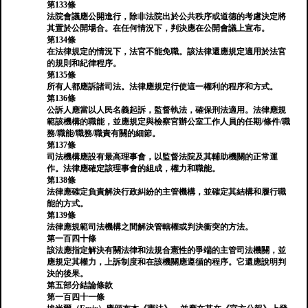
第133條
法院會議應公開進行，除非法院出於公共秩序或道德的考慮決定將
其置於公開場合。在任何情況下，判決應在公開會議上宣布。
第134條
在法律規定的情況下，法官不能免職。該法律還應規定適用於法官
的規則和紀律程序。
第135條
所有人都應訴諸司法。法律應規定行使這一權利的程序和方式。
第136條
公訴人應當以人民名義起訴，監督執法，確保刑法適用。法律應規
範該機構的職能，並應規定與檢察官辦公室工作人員的任期/條件/職
務/職能/職務/職責有關的細節。
第137條
司法機構應設有最高理事會，以監督法院及其輔助機關的正常運
作。法律應確定該理事會的組成，權力和職能。
第138條
法律應確定負責解決行政糾紛的主管機構，並確定其結構和履行職
能的方式。
第139條
法律應規範司法機構之間解決管轄權或判決衝突的方法。
第一百四十條
該法應指定解決有關法律和法規合憲性的爭端的主管司法機關，並
應規定其權力，上訴制度和在該機關應遵循的程序。它還應說明判
決的後果。
第五部分結論條款
第一百四十一條