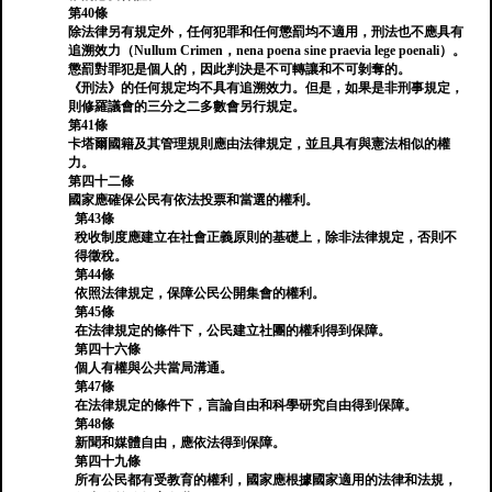
第40條
除法律另有規定外，任何犯罪和任何懲罰均不適用，刑法也不應具有
追溯效力（Nullum Crimen，nena poena sine praevia lege poenali）。
懲罰對罪犯是個人的，因此判決是不可轉讓和不可剝奪的。
《刑法》的任何規定均不具有追溯效力。但是，如果是非刑事規定，
則修羅議會的三分之二多數會另行規定。
第41條
卡塔爾國籍及其管理規則應由法律規定，並且具有與憲法相似的權
力。
第四十二條
國家應確保公民有依法投票和當選的權利。
第43條
稅收制度應建立在社會正義原則的基礎上，除非法律規定，否則不
得徵稅。
第44條
依照法律規定，保障公民公開集會的權利。
第45條
在法律規定的條件下，公民建立社團的權利得到保障。
第四十六條
個人有權與公共當局溝通。
第47條
在法律規定的條件下，言論自由和科學研究自由得到保障。
第48條
新聞和媒體自由，應依法得到保障。
第四十九條
所有公民都有受教育的權利，國家應根據國家適用的法律和法規，