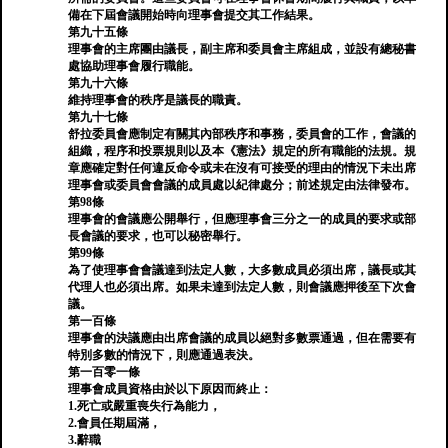
備在下屆會議開始時向理事會提交其工作結果。
第九十五條
理事會的主席團由議長，副主席和委員會主席組成，並設有總秘書
處協助理事會履行職能。
第九十六條
維持理事會的秩序是議長的職責。
第九十七條
舒拉委員會應制定有關其內部秩序和事務，委員會的工作，會議的
組織，程序和投票規則以及本《憲法》規定的所有職能的法規。規
章應確定對任何違反命令或未在沒有可接受的理由的情況下未出席
理事會或委員會會議的成員處以紀律處分；前述規定由法律發布。
第98條
理事會的會議應公開舉行，但應理事會三分之一的成員的要求或部
長會議的要求，也可以秘密舉行。
第99條
為了使理事會會議達到法定人數，大多數成員必須出席，議長或其
代理人也必須出席。如果未達到法定人數，則會議應押後至下次會
議。
第一百條
理事會的決議應由出席會議的成員以絕對多數票通過，但在需要有
特別多數的情況下，則應通過表決。
第一百零一條
理事會成員資格由於以下原因而終止：
1.死亡或嚴重喪失行為能力，
2.會員任期屆滿，
3.辭職