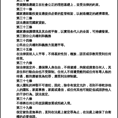
第三十條
勞資關係應建立在社會公正的理想基礎上，並受法律的約束。
第三十一條
國家應鼓勵投資並應提供必要的監管框架，以創造穩定的經濟環境。
第三十二條
該法應規范國家貸款。
第三十三條
國家應保護環境及其自然平衡，以實現各代人的全面，可持續發展。
第三部分公共權利和義務
第三十四條
公民在公共權利和義務方面應平等。
第三十五條
在法律面前人人平等，不得基於性別，種族，語言或宗教而受到任何
歧視。
第三十六條
除法律規定外，應保障人身自由，不得逮捕，拘留或搜查任何人，其
居住和行動自由也不受限制。任何人不得遭受酷刑或任何有辱人格的
待遇，酷刑應被視為犯罪，應受到法律制裁。
第三十七條
個人隱私的神聖不可侵犯，因此，除非有規定允許，否則不得乾涉他
人的隱私，家庭事務，家庭或通信，或任何其他可能貶低或誹謗他人
的干涉行為。該法規定。
第三十八條
不得將任何公民從該國放逐或拒絕入境。
第三十九條
假定被告是無辜的，直到在法庭上被定罪為止，在法庭上確保了自衛
權的必要保證。