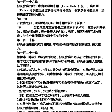
第一百一十八條
部長會議的成立應由總理埃米爾（Emiri Order）提出。埃米爾
（Emir）可以委託總理或任何其他部長對一個或多個部委負責，法
律應規定部長的權力。
第119條
在就職之前，總理和部長將在埃米爾宣誓以下誓言：
“我，……，全能真主鄭重宣誓要忠於國家和埃米爾，尊重伊斯蘭教
法，憲法和法律，充分維護人民利益，忠實，認真地履行我的職
責，並充分維護國家的領土完整和安全”。
第一百二十條
部長會議應協助埃米爾履行本憲法和法律規定的職能並行使其權
力。
第一百二十一條
根據本《憲法》和法律的規定，部長會議以最高行政機關的身份，
應管理其管轄範圍內的所有內部和外部事務。部長會議應具體履行
以下職能：
1.起草法律和法令，並將其提交舒拉理事會辯論。如果此類法律草
案經諮詢委員會批准，則應根據本《憲法》的規定，將其提交埃米
爾批准和頒布。
2.批准各部委和其他政府機關與其各自管轄權有關的規章和決定，
以按照其規定執行法律。
3.監督法律，法令，法規和決議的執行。
（四）依法設立和管理政府部門，公共部門和法人團體。
5.嚴格控制政府的財務和行政系統。
6.如果公務員的任命和解僱不屬於埃米爾的管轄範圍或法律規定的
部長的職權範圍，則其任免。