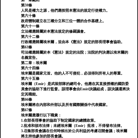
第一章總則
第59條
人民是權力之源，他們應按照本憲法的規定行使權力。
第六十條
政府體制建立在三權分立和三位一體的合作基礎上。
第六十一條
立法權應歸屬於本憲法規定的修羅議會。
第六十二條
行政權應歸屬埃米爾，並由本《憲法》規定的部長理事會協助。
第63條
司法權應歸屬於本《憲法》規定的法院；法院的判決應以埃米爾的
名義宣告。
第二章：埃米爾
第六十四條
埃米爾是國家元首。他的人不可侵犯，必須得到所有人的尊重。
第六十五條
埃米爾（Emir）是武裝部隊的總司令。他應在其直接授權的國防委
員會的協助下進行監督。該理事會由Emiri決議組成，該決議還將決
定其職能。
第66條
埃米爾將在內部和外部以及所有國際關係中代表國家。
第67條
埃米爾應履行以下職責：
1.在部長理事會的協助下制定國家的總體政策。
2.批准和頒布法律；未經埃米爾（Emir）批准，不得發布法律。
3.召集部長會議在任何時候出於公共利益的考慮召開會議；埃米爾
將主持他參加的部長會議。