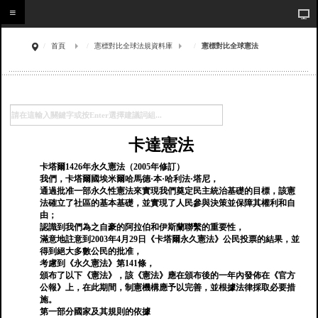
首頁
憲標對比全球法規資料庫
憲標對比全球憲法
卡達憲法
卡塔爾1426年永久憲法（2005年修訂）
我們，卡塔爾國埃米爾哈馬德·本·哈利法·塔尼，
通過批准一部永久性憲法來實現我們奠定民主統治基礎的目標，該憲
法確立了社區的基本基礎，並實現了人民參與決策並保障其權利和自
由；
認識到我們為之自豪的阿拉伯和伊斯蘭聯繫的重要性，
滿意地註意到2003年4月29日《卡塔爾永久憲法》公民投票的結果，並
得到絕大多數公民的批准，
考慮到《永久憲法》第141條，
頒布了以下《憲法》，該《憲法》應在頒布後的一年內發佈在《官方
公報》上，在此期間，制憲機構應予以完善，並根據法律採取必要措
施。
第一部分國家及其規則的依據