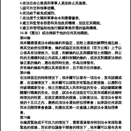
4.依法任命公務員和軍事人員並終止其服務。
5.認可外交和領事使團。
6.依法給予赦免或減刑。
7.依法授予文職和軍事命令和榮譽徽章。
8.建立和監管各部委和其他政府機構，並設定其職能。
9.建立和管理協助他進行國家事務所需的協商機構。
10.本《憲法》或法律賦予他的任何其他職能。
第68條
埃米爾應通過法令締結條約和協定，並附上適當的解釋性備忘錄，
將其交給舒拉理事會。條約或協定在批准後在《官方公報》上予以
公佈具有法律效力。但是，和解條約以及與國家領土有關的，與公
民的主權權利或公共或私人權利有關的條約，或涉及對國家法律的
修正案的條約，應在相同時生效。作為法律發布。
所有條約條款均應以其表面表示，且不暗示任何條款。
第69條
在法律規定的特殊情況下，埃米爾可以發布一項法令，宣布該國戒
嚴，在這種情況下，埃米爾可以採取所有緊急必要措施，以應對任
何破壞國家安全，領土完整或其人民和利益的安全，或妨礙國家機
關履行職責的安全。但是，該法令必須規定可以宣布戒嚴的這種特
殊情況的性質，並規定應採取的措施，以恢復法治。這項法令發布
後的十五日之內，應將此項法令通知舒拉理事會；如果因任何原因
而未召開理事會會議，則應在其第一次會議上將該法令通知理事
會。
第70條
在極度緊急或不可抗力的情況下，需要通過發布特別法令來採取最
緊急的措施，而在舒拉議會不開會的情況下，埃米爾可以發布具有