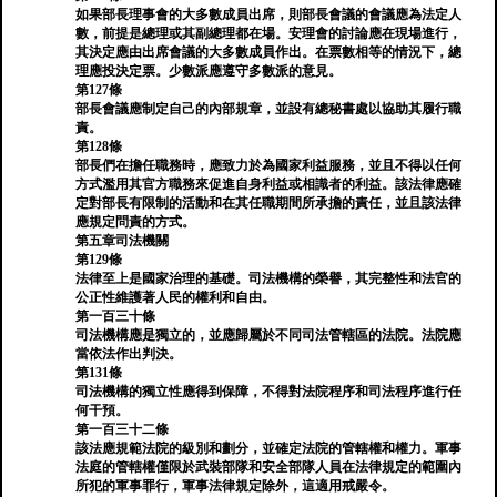
如果部長理事會的大多數成員出席，則部長會議的會議應為法定人
數，前提是總理或其副總理都在場。安理會的討論應在現場進行，
其決定應由出席會議的大多數成員作出。在票數相等的情況下，總
理應投決定票。少數派應遵守多數派的意見。
第127條
部長會議應制定自己的內部規章，並設有總秘書處以協助其履行職
責。
第128條
部長們在擔任職務時，應致力於為國家利益服務，並且不得以任何
方式濫用其官方職務來促進自身利益或相識者的利益。該法律應確
定對部長有限制的活動和在其任職期間所承擔的責任，並且該法律
應規定問責的方式。
第五章司法機關
第129條
法律至上是國家治理的基礎。司法機構的榮譽，其完整性和法官的
公正性維護著人民的權利和自由。
第一百三十條
司法機構應是獨立的，並應歸屬於不同司法管轄區的法院。法院應
當依法作出判決。
第131條
司法機構的獨立性應得到保障，不得對法院程序和司法程序進行任
何干預。
第一百三十二條
該法應規範法院的級別和劃分，並確定法院的管轄權和權力。軍事
法庭的管轄權僅限於武裝部隊和安全部隊人員在法律規定的範圍內
所犯的軍事罪行，軍事法律規定除外，這適用戒嚴令。