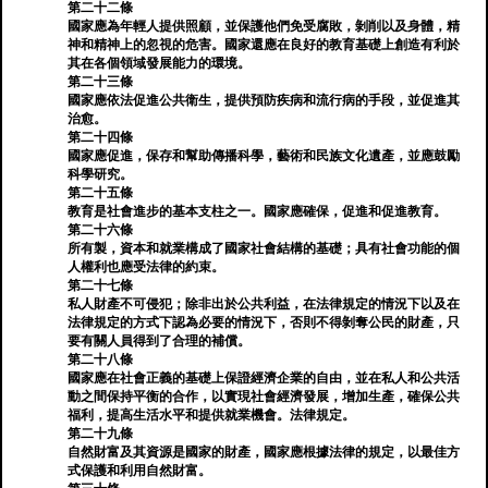
第二十二條
國家應為年輕人提供照顧，並保護他們免受腐敗，剝削以及身體，精
神和精神上的忽視的危害。國家還應在良好的教育基礎上創造有利於
其在各個領域發展能力的環境。
第二十三條
國家應依法促進公共衛生，提供預防疾病和流行病的手段，並促進其
治愈。
第二十四條
國家應促進，保存和幫助傳播科學，藝術和民族文化遺產，並應鼓勵
科學研究。
第二十五條
教育是社會進步的基本支柱之一。國家應確保，促進和促進教育。
第二十六條
所有製，資本和就業構成了國家社會結構的基礎；具有社會功能的個
人權利也應受法律的約束。
第二十七條
私人財產不可侵犯；除非出於公共利益，在法律規定的情況下以及在
法律規定的方式下認為必要的情況下，否則不得剝奪公民的財產，只
要有關人員得到了合理的補償。
第二十八條
國家應在社會正義的基礎上保證經濟企業的自由，並在私人和公共活
動之間保持平衡的合作，以實現社會經濟發展，增加生產，確保公共
福利，提高生活水平和提供就業機會。法律規定。
第二十九條
自然財富及其資源是國家的財產，國家應根據法律的規定，以最佳方
式保護和利用自然財富。