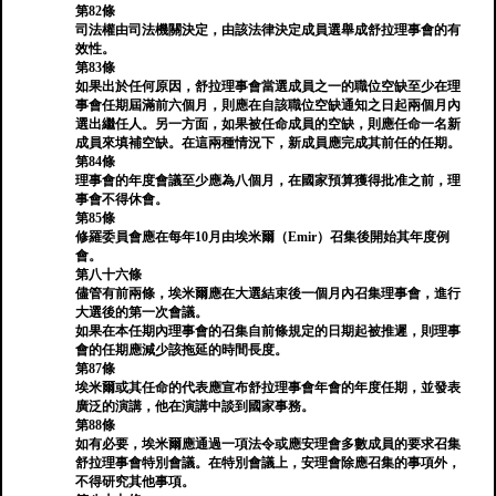
第82條
司法權由司法機關決定，由該法律決定成員選舉成舒拉理事會的有
效性。
第83條
如果出於任何原因，舒拉理事會當選成員之一的職位空缺至少在理
事會任期屆滿前六個月，則應在自該職位空缺通知之日起兩個月內
選出繼任人。另一方面，如果被任命成員的空缺，則應任命一名新
成員來填補空缺。在這兩種情況下，新成員應完成其前任的任期。
第84條
理事會的年度會議至少應為八個月，在國家預算獲得批准之前，理
事會不得休會。
第85條
修羅委員會應在每年10月由埃米爾（Emir）召集後開始其年度例
會。
第八十六條
儘管有前兩條，埃米爾應在大選結束後一個月內召集理事會，進行
大選後的第一次會議。
如果在本任期內理事會的召集自前條規定的日期起被推遲，則理事
會的任期應減少該拖延的時間長度。
第87條
埃米爾或其任命的代表應宣布舒拉理事會年會的年度任期，並發表
廣泛的演講，他在演講中談到國家事務。
第88條
如有必要，埃米爾應通過一項法令或應安理會多數成員的要求召集
舒拉理事會特別會議。在特別會議上，安理會除應召集的事項外，
不得研究其他事項。