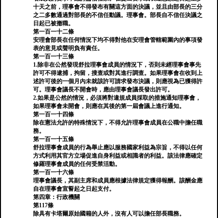
十天之前，理事會不得發布有關這方面的決議，並且由部長的三分
之二多數通過對部長的不信任動議。理事會。部長自不信任決議之
日起已被撤職。
第一百一十二條
安理會部長在任何情況下均不得對他在安理會管轄範圍內的事項發
表的意見或聲明負有責任。
第一百一十三條
1.除非在公然發現舒拉理事會成員的情況下，否則未經理事會事先
許可不得逮捕，拘留，搜查或對其進行調查。如果理事會在收到上
述許可後的一個月內未就該許可請求發布決議，則應視為已獲得許
可。理事會議長不開會時，應由理事會議長發出許可。
2.如果是公然的情況，必須將對違規成員採取的措施通知理事會，
如果理事會未開會，則應在其後的第一屆會議上進行通知。
第一百一十四條
除在憲法允許的特殊情況下，不得允許理事會成員在公職中擔任職
務。
第一百一十五條
舒拉理事會成員的行為舉止應以服務國家利益為宗旨，不得以任何
方式利用其官方立場促進自身利益或相識者的利益。該法律應確定
修羅理事會成員的任何受禁活動。
第一百一十六條
理事會議長，其副主席和成員應根據法律規定獲得報酬。該酬金應
自在理事會宣誓起之日起支付。
第四章：行政機關
第117條
除具有卡塔爾原始國籍的人外，沒有人可以擔任部長職務。