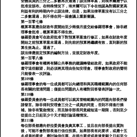
全體成員的三分之二多數再次通過了該法律草案，則埃米爾應予以
批准並頒布。在特殊情況下，埃米爾可以下令在他認為對國家更高
利益有利的時期內中止該法律。但是，如果法律草案沒有以三分之
二多數通過，則不得在同一屆會議上重新審議。
第一百零七條
概算草案應自財政年度開始至少兩個月提交給修羅理事會，除非經
理事會批准，概算草案不得生效。
修羅委員會可在政府批准下對預算草案進行修正，如果在財政年度
開始之前預算草案未通過，則先前的預算將繼續有效，直到新的預
算生效為止。通過了。
該法律應規定預算的編制方法，並規定財政年度。
第一百零八條
修羅理事會有權將有關公共事務的建議轉發給政府。如果政府不能
遵守這些願望，則必須將其理由告知安理會。理事會對政府的聲明
只能發表一次評論。
第109條
修羅理事會的每一位成員都可以向總理和與其職權範圍內的任何部
長有關的澄清問題；僅提出問題的人有權對回答發表評論一次。
第110條
修羅委員會的每一位成員都可以就其管轄範圍內的問題向部長們發
請發言。除非得到安理會三分之一成員的同意，否則不得進行插
補。除非有緊急情況，而且除非部長同意縮短這一期限，否則至少
從提出之日起至少十天才能討論這種情況。
第111條
每位部長都應向舒拉委員會負責其事工，並且在向部長提出質詢
後，可能不會對部長進行信任投票。如果部長有此要求，或應十五
名成員的要求，應討論信任票。在提出要求或表達意願之日起至少