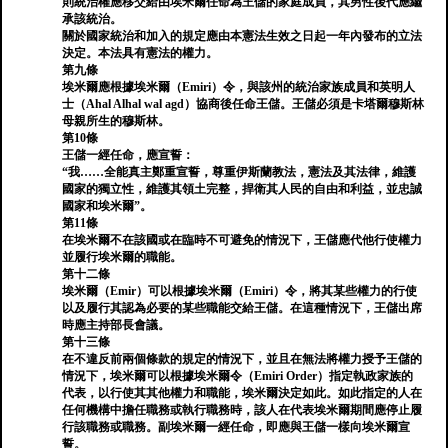
則統治權應移交給由埃米爾任命為王儲的家庭成員，其男性後代應繼
承該統治。
關於國家統治和加入的規定應由本憲法生效之日起一年內發布的立法
決定。本法具有憲法的權力。
第九條
埃米爾應根據埃米爾（Emiri）令，與該州的統治家族成員和英明人
士（Ahal Alhal wal agd）協商後任命王儲。王儲必須是卡塔爾穆斯林
母親所生的穆斯林。
第10條
王儲一經任命，應宣誓：
“我……全能真主鄭重宣誓，尊重伊斯蘭教法，憲法及其法律，維護
國家的獨立性，維護其領土完整，捍衛其人民的自由和利益，並忠誠
國家和埃米爾”。
第11條
在埃米爾不在該國或在臨時不可避免的情況下，王儲應代他行使權力
並履行埃米爾的職能。
第十二條
埃米爾（Emir）可以根據埃米爾（Emiri）令，將其某些權力的行使
以及履行其認為必要的某些職能交給王儲。在這種情況下，王儲出席
時應主持部長會議。
第十三條
在不違反前兩個條款的規定的情況下，並且在無法將權力授予王儲的
情況下，埃米爾可以根據埃米爾令（Emiri Order）指定執政家族的
代表，以行使其其他權力和職能，埃米爾決定如此。如此指定的人在
任何機構中擔任職務或執行職務時，該人在代表埃米爾期間應停止履
行該職務或職務。副埃米爾一經任命，即應與王儲一樣向埃米爾宣
誓。