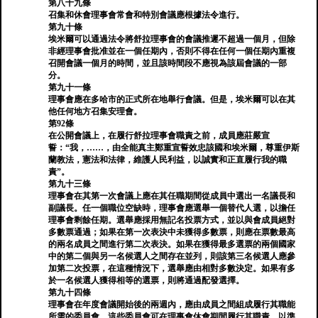
第八十九條
召集和休會理事會常會和特別會議應根據法令進行。
第九十條
埃米爾可以通過法令將舒拉理事會的會議推遲不超過一個月，但除
非經理事會批准並在一個任期內，否則不得在任何一個任期內重複
召開會議一個月的時間，並且該時間段不應視為該屆會議的一部
分。
第九十一條
理事會應在多哈市的正式所在地舉行會議。但是，埃米爾可以在其
他任何地方召集安理會。
第92條
在公開會議上，在履行舒拉理事會職責之前，成員應莊嚴宣
誓：“我，……，由全能真主鄭重宣誓效忠該國和埃米爾，尊重伊斯
蘭教法，憲法和法律，維護人民利益，以誠實和正直履行我的職
責”。
第九十三條
理事會在其第一次會議上應在其任職期間從成員中選出一名議長和
副議長。任一個職位空缺時，理事會應選舉一個替代人選，以擔任
理事會剩餘任期。選舉應採用無記名投票方式，並以與會成員絕對
多數票通過；如果在第一次表決中未獲得多數票，則應在票數最高
的兩名成員之間進行第二次表決。如果在獲得最多選票的兩個國家
中的第二個與另一名候選人之間存在並列，則該第三名候選人應參
加第二次投票，在這種情況下，選舉應由相對多數決定。如果有多
於一名候選人獲得相等的選票，則將通過配發選擇。
第九十四條
理事會在年度會議開始後的兩週內，應由成員之間組成履行其職能
所需的委員會。這些委員會可在理事會休會期間履行其職責，以準