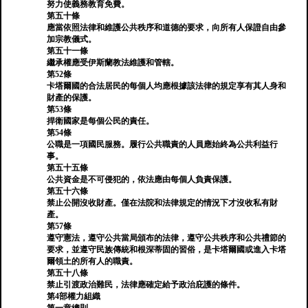
努力使義務教育免費。
第五十條
應當依照法律和維護公共秩序和道德的要求，向所有人保證自由參
加宗教儀式。
第五十一條
繼承權應受伊斯蘭教法維護和管轄。
第52條
卡塔爾國的合法居民的每個人均應根據該法律的規定享有其人身和
財產的保護。
第53條
捍衛國家是每個公民的責任。
第54條
公職是一項國民服務。履行公共職責的人員應始終為公共利益行
事。
第五十五條
公共資金是不可侵犯的，依法應由每個人負責保護。
第五十六條
禁止公開沒收財產。僅在法院和法律規定的情況下才沒收私有財
產。
第57條
遵守憲法，遵守公共當局頒布的法律，遵守公共秩序和公共禮節的
要求，並遵守民族傳統和根深蒂固的習俗，是卡塔爾國或進入卡塔
爾領土的所有人的職責。
第五十八條
禁止引渡政治難民，法律應確定給予政治庇護的條件。
第4部權力組織