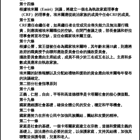
第十四條
根據埃米爾（Emiri）決議，將建立一個名為執政家庭理事會
（CRF）的理事會。埃米爾應從統治家族的成員中任命CRF的成員。
第十五條
CRF應任命繼任者，如果繼任者去世或完全喪失能力且無法履行職
責，則應填補埃米爾職位的空缺。在閉門會議之後，部長會議和舒拉
理事會將宣布空缺，並任命國家埃米爾王儲。
第十六條
根據公曆，當王儲被任命為國家埃米爾時，其年齡未滿18歲，則應將
政府的職責授予由聯邦應急委員會任命的攝政委員會。
攝政委員會應由主席組成，成員不得少於三名或五名以上。主席和多
數成員應來自執政家族。
第十七條
埃米爾的財務報酬以及分配給禮物和援助的資金應由埃米爾每年發布
的決議確定。
第二部分社會指導原則
第十八條
正義，仁慈，自由，平等和高道德標準是卡塔爾社會的核心價值觀。
第十九條
國家應維護社會基礎，確保全體公民的安全，穩定和平等機會。
第二十條
國家應努力在所有公民中加強民族團結，團結和友愛的精神。
第二十一條
家庭是社會的基礎。一個卡塔爾家庭建立在宗教，道德和愛國主義的
基礎上。該法應作出必要的規定，以保護家庭，支持其結構，加強其
聯繫並保護母親，兒童和老人。