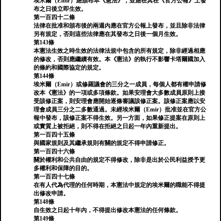
埃米爾（Emir）應頒布本《憲法》，並應在其在《官方公報》上發
布之日後立即生效。
第一百四十二條
法律在批准和頒布後的兩週內應在官方公報上發布，並且除非法律
另有規定，否則這些法律應在其發布之日後一個月生效。
第143條
本憲法生效之時生效的法律法規中包含的所有規定，除非經過相應
的修改，否則應繼續有效。本《憲法》的執行不影響卡塔爾國加入
的條約和國際協定的規定。
第144條
埃米爾（Emir）或修羅議會的三分之一成員，每個人都有權申請修
改本《憲法》的一項或多項條款。如果安理會大多數成員原則上接
受該修正案，則安理會應開始逐條審議該修正案。該修正案應以安
理會成員三分之二多數通過。未經埃米爾（Emir）批准並在官方公
報中發布，該修正案不得生效。另一方面，如果修正提案在原則上
或實質上被拒絕，則不得在拒絕之日起一年內重新提出。
第一百四十五條
與國家規則及其繼承規則有關的規定不得申請修正。
第一百四十六條
關於權利和公共自由的規定不得修改，除非是出於公民利益授予更
多權利和保障的目的。
第一百四十七條
在有人代為代理的任何時期，本憲法中規定的埃米爾的職能不得提
出修改申請。
第148條
自生效之日起十年內，不得提出修改本憲法的任何條款。
第149條