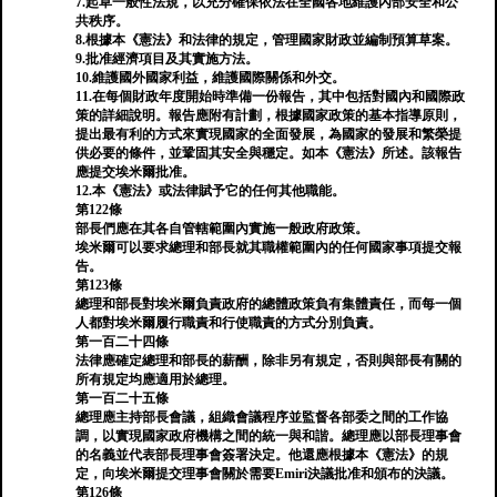
7.起草一般性法規，以充分確保依法在全國各地維護內部安全和公
共秩序。
8.根據本《憲法》和法律的規定，管理國家財政並編制預算草案。
9.批准經濟項目及其實施方法。
10.維護國外國家利益，維護國際關係和外交。
11.在每個財政年度開始時準備一份報告，其中包括對國內和國際政
策的詳細說明。報告應附有計劃，根據國家政策的基本指導原則，
提出最有利的方式來實現國家的全面發展，為國家的發展和繁榮提
供必要的條件，並鞏固其安全與穩定。如本《憲法》所述。該報告
應提交埃米爾批准。
12.本《憲法》或法律賦予它的任何其他職能。
第122條
部長們應在其各自管轄範圍內實施一般政府政策。
埃米爾可以要求總理和部長就其職權範圍內的任何國家事項提交報
告。
第123條
總理和部長對埃米爾負責政府的總體政策負有集體責任，而每一個
人都對埃米爾履行職責和行使職責的方式分別負責。
第一百二十四條
法律應確定總理和部長的薪酬，除非另有規定，否則與部長有關的
所有規定均應適用於總理。
第一百二十五條
總理應主持部長會議，組織會議程序並監督各部委之間的工作協
調，以實現國家政府機構之間的統一與和諧。總理應以部長理事會
的名義並代表部長理事會簽署決定。他還應根據本《憲法》的規
定，向埃米爾提交理事會關於需要Emiri決議批准和頒布的決議。
第126條