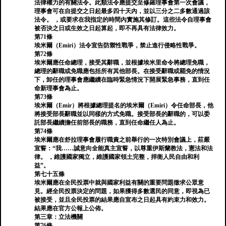
法律權力的有關法令。此類法令應提交至修羅理事會第一次會議，
理事會可在自提交之日起最多四十天內，並以三分之二多數通過該
法令。 ，或要求在我指定的時間內實施其修訂。這些法令自理事會
被否決之日或生效之日起算起，即不再具有法律效力。
第71條
埃米爾（Emiri）法令宣告防禦性戰爭，禁止進行侵略性戰爭。
第72條
埃米爾應任命總理，接受其辭職，並根據埃米里命令將總理免職，
總理的辭職或免職應包括所有其他部長。在接受辭職或罷免的情況
下，卸任的理事會應繼續在臨時緊急情況下開展緊急事務，直到任
命新理事會為止。
第73條
埃米爾（Emir）將根據總理提名的埃米爾（Emiri）令任命部長，他
將接受部長辭職並以同樣的方式免職。接受部長的辭職的，可以委
託部長繼續擔任前部長的職務，直到任命繼任人為止。
第74條
埃米爾應在舒拉理事會履行職責之前舉行的一次特別會議上，莊嚴
宣誓：“我……誠意向全能真主宣誓，以尊重伊斯蘭教法，憲法和法
律。 ，維護國家獨立，維護國家領土完整，捍衛人民自由和利
益”。
第七十五條
埃米爾應在全民投票中就與國家利益有關的重要問題徵求公眾意
見。經全民投票決定的問題，如果獲得多數選民的同意，即視為已
被接受，並且全民投票的結果應自宣布之日起具有約束力和效力。
結果應在官方公報上公佈。
第三章：立法機關
第76條