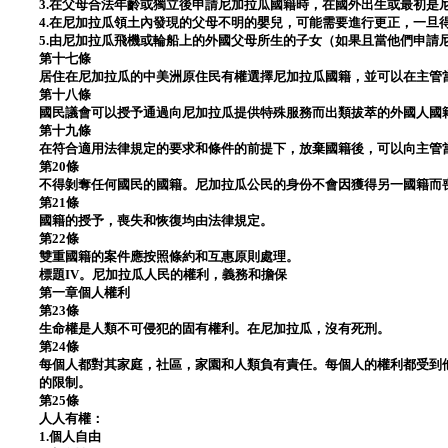
3.在父母合法年齡或獨立後申請尼加拉瓜國籍時，在國外出生或最初是
4.在尼加拉瓜領土內發現的父母不明的嬰兒，可能需要進行更正，一旦
5.由尼加拉瓜飛機或輪船上的外國父母所生的子女（如果且當他們申請
第十七條
居住在尼加拉瓜的中美洲原住民有權選擇尼加拉瓜國籍，並可以在主管
第十八條
國民議會可以授予通過向尼加拉瓜提供特殊服務而出類拔萃的外國人國
第十九條
在符合適用法律規定的要求和條件的前提下，放棄國籍後，可以向主管
第20條
不得剝奪任何國民的國籍。尼加拉瓜公民的身份不會因獲得另一國籍而
第21條
國籍的授予，喪失和恢復均由法律規定。
第22條
雙重國籍的案件應按照條約和互惠原則處理。
標題IV。尼加拉瓜人民的權利，義務和擔保
第一章個人權利
第23條
生命權是人類不可侵犯的固有權利。在尼加拉瓜，沒有死刑。
第24條
每個人都對其家庭，社區，家園和人類負有責任。每個人的權利都受到
的限制。
第25條
人人有權：
1.個人自由