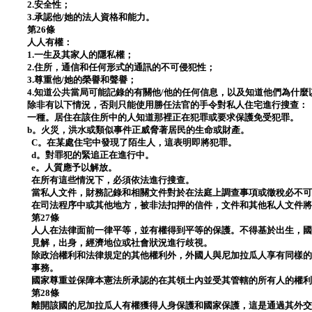
2.安全性；
3.承認他/她的法人資格和能力。
第26條
人人有權：
1.一生及其家人的隱私權；
2.住所，通信和任何形式的通訊的不可侵犯性；
3.尊重他/她的榮譽和聲譽；
4.知道公共當局可能記錄的有關他/他的任何信息，以及知道他們為什
除非有以下情況，否則只能使用勝任法官的手令對私人住宅進行搜查：
一種。居住在該住所中的人知道那裡正在犯罪或要求保護免受犯罪。
b。火災，洪水或類似事件正威脅著居民的生命或財產。
C。在某處住宅中發現了陌生人，這表明即將犯罪。
d。對罪犯的緊追正在進行中。
e。人質應予以解放。
在所有這些情況下，必須依法進行搜查。
當私人文件，財務記錄和相關文件對於在法庭上調查事項或徵稅必不
在司法程序中或其他地方，被非法扣押的信件，文件和其他私人文件
第27條
人人在法律面前一律平等，並有權得到平等的保護。不得基於出生，
見解，出身，經濟地位或社會狀況進行歧視。
除政治權利和法律規定的其他權利外，外國人與尼加拉瓜人享有同樣
事務。
國家尊重並保障本憲法所承認的在其領土內並受其管轄的所有人的權
第28條
離開該國的尼加拉瓜人有權獲得人身保護和國家保護，這是通過其外