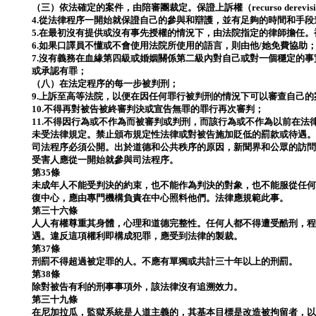
（三）依法確定的案件，由陪審團裁定。保證上訴權（recurso derevis
4.從法律程序一開始就保證自己的參與和辯護，並有足夠的時間和手段
5.在最初沒有提供或沒有事先授權的情況下，由法院指定的律師擔任
6.如果口譯員不懂或不會使用法院所使用的語言，則由他/她免費協助
7.沒有義務在血緣第四級或婚姻關係第二級內對自己或對一個穩定的
或承認有罪；
（八）在法定程序的每一步被判刑；
9.上訴至高等法院，以便在因任何罪行被判刑的情況下可以審查自己的
10.不得再對被告被終審判決或宣告無罪的罪行再次審判；
11.不得因行為或不作為而被審判或判刑，而該行為或不作為以前在法
未受法律規定。禁止頒布規定性法律或對被告施加貶低的罰款或待遇
司法程序必須公開。出於道德和公共秩序的原因，新聞界和公眾的訪
受害人應從一開始就參與司法程序。
第35條
未成年人不能受判決的約束，也不能作為判決的對象，也不能服從任
復中心，應由專門機構負責在中心照料他們。法律應規範此事。
第三十六條
人人有權尊重其身體，心理和道德完整性。任何人都不得遭受酷刑，
遇。違反這項權利即構成犯罪，應受到法律的製裁。
第37條
刑罰不得超過被定罪的人。不應有單獨或共計三十年以上的刑罰。
第38條
除對被告有利的刑事事項外，該法律沒有追溯效力。
第三十九條
在尼加拉瓜，監獄系統是人道主義的，其基本目標是改造被拘留者，以