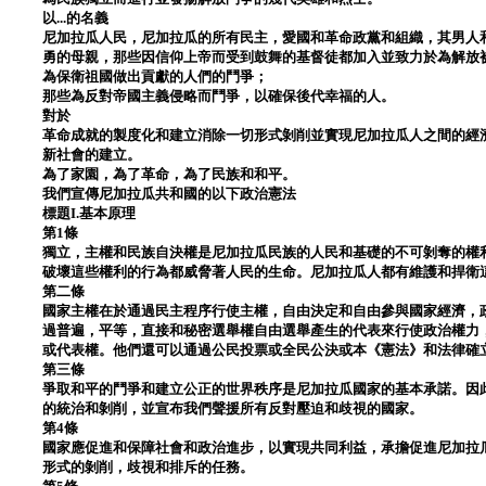
以...的名義
尼加拉瓜人民，尼加拉瓜的所有民主，愛國和革命政黨和組織，其男人
勇的母親，那些因信仰上帝而受到鼓舞的基督徒都加入並致力於為解放
為保衛祖國做出貢獻的人們的鬥爭；
那些為反對帝國主義侵略而鬥爭，以確保後代幸福的人。
對於
革命成就的製度化和建立消除一切形式剝削並實現尼加拉瓜人之間的經
新社會的建立。
為了家園，為了革命，為了民族和和平。
我們宣傳尼加拉瓜共和國的以下政治憲法
標題I.基本原理
第1條
獨立，主權和民族自決權是尼加拉瓜民族的人民和基礎的不可剝奪的權
破壞這些權利的行為都威脅著人民的生命。尼加拉瓜人都有維護和捍衛
第二條
國家主權在於通過民主程序行使主權，自由決定和自由參與國家經濟，
過普遍，平等，直接和秘密選舉權自由選舉產生的代表來行使政治權力
或代表權。他們還可以通過公民投票或全民公決或本《憲法》和法律確
第三條
爭取和平的鬥爭和建立公正的世界秩序是尼加拉瓜國家的基本承諾。因
的統治和剝削，並宣布我們聲援所有反對壓迫和歧視的國家。
第4條
國家應促進和保障社會和政治進步，以實現共同利益，承擔促進尼加拉
形式的剝削，歧視和排斥的任務。