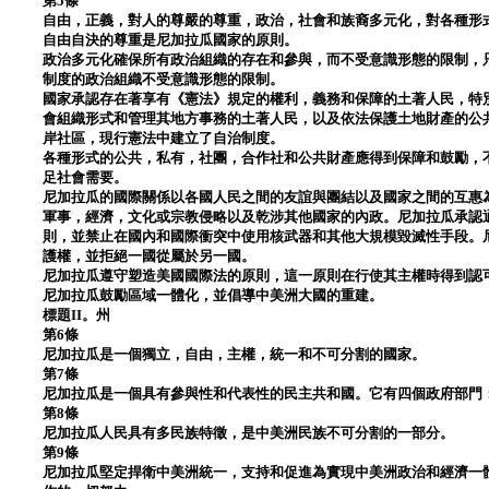
第5條
自由，正義，對人的尊嚴的尊重，政治，社會和族裔多元化，對各種形
自由自決的尊重是尼加拉瓜國家的原則。
政治多元化確保所有政治組織的存在和參與，而不受意識形態的限制，
制度的政治組織不受意識形態的限制。
國家承認存在著享有《憲法》規定的權利，義務和保障的土著人民，特
會組織形式和管理其地方事務的土著人民，以及依法保護土地財產的公
岸社區，現行憲法中建立了自治制度。
各種形式的公共，私有，社團，合作社和公共財產應得到保障和鼓勵，
足社會需要。
尼加拉瓜的國際關係以各國人民之間的友誼與團結以及國家之間的互惠
軍事，經濟，文化或宗教侵略以及乾涉其他國家的內政。尼加拉瓜承認
則，並禁止在國內和國際衝突中使用核武器和其他大規模毀滅性手段。
護權，並拒絕一國從屬於另一國。
尼加拉瓜遵守塑造美國國際法的原則，這一原則在行使其主權時得到認
尼加拉瓜鼓勵區域一體化，並倡導中美洲大國的重建。
標題II。州
第6條
尼加拉瓜是一個獨立，自由，主權，統一和不可分割的國家。
第7條
尼加拉瓜是一個具有參與性和代表性的民主共和國。它有四個政府部門
第8條
尼加拉瓜人民具有多民族特徵，是中美洲民族不可分割的一部分。
第9條
尼加拉瓜堅定捍衛中美洲統一，支持和促進為實現中美洲政治和經濟一