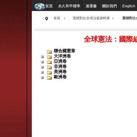
永久和平標準
連署書
關於我們
English
首頁
首頁
憲標對比全球法規資料庫
憲標對比
全球憲法：國際
聯合國憲章
大洋洲卷
亞洲卷
非洲卷
美洲卷
歐洲卷