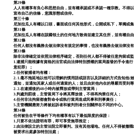
第29條
人人有權享有良心和思想自由，並有權承認或不承認一種宗教。不得
宣布自己的信條，意識形態或信仰。
第三十條
尼加拉瓜人有權以口頭，書面或任何其他形式，公開或私下，單獨或
第31條
尼加拉瓜人有權在該國領土的任何地方散佈並建立其住所，並有權自
第32條
任何人都沒有義務去做法律沒有規定的事情，也沒有義務去做法律沒
第33條
除非法律確定並依照法律程序確定，否則任何人都不得被任意拘留或
1.逮捕只能根據有資格的法官或由法律特別授權的當局簽發的手令進
意犯罪）；
2.任何被捕者均有權：
2. 1.毫不拖延地以他可以理解的慣用語或語言以及詳細的方式告知他
通知，並通知其家人或任何適當的人；並且由於他內在的尊嚴而受到
2. 2.在逮捕後的48小時內被釋放或帶到主管當局；
3.判處刑罰後，主管當局下令將其釋放後，不得再拘禁任何人；
4.任何非法拘留都會對命令或執行當局造成民事和刑事責任；
5.主管機關應努力將被起訴者和被判刑者分別關押在不同的中心。
第34條
任何被告在平等條件下均有權享有以下最低限度的保證：
1.只要不依法證明有罪，即可享受無罪推定；
2.由法律設立的主管法院立即審判。沒有其他場地。任何人不得被撤
被要求出庭參加特別法庭；