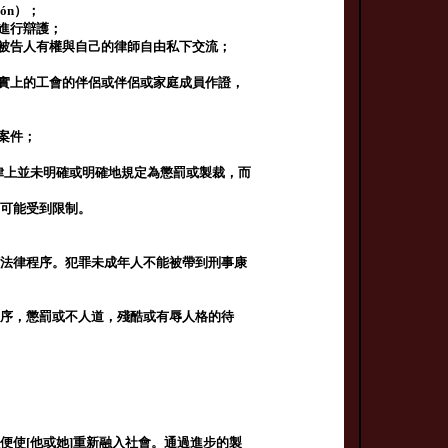
ión）；
進行辯護；
。被告人有權與自己的律師自由私下交流；
；
事實上的工會的伴侶或伴侶或家庭成員作證，
案件；
律上並未明確或明確地規定為懲罰或製裁，而
。
問可能受到限制。
何法律程序。犯罪未成年人不能被帶到刑事康
程序，懲罰或不人道，殘酷或有辱人格的待
便使[他或她]重新融入社會。通過進步的製