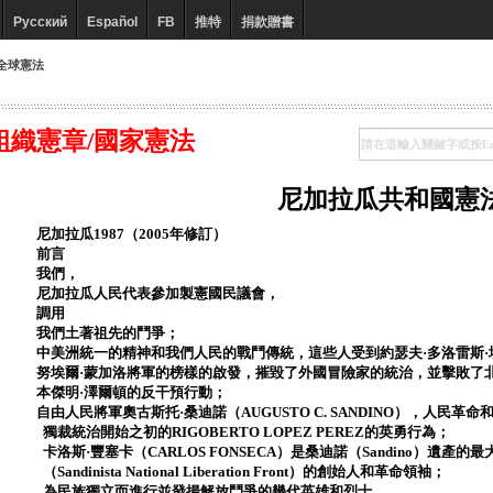
Русский
Español
FB
推特
捐款贈書
全球憲法
組織憲章/國家憲法
尼加拉瓜共和國憲
尼加拉瓜1987（2005年修訂）
前言
我們，
尼加拉瓜人民代表參加製憲國民議會，
調用
我們土著祖先的鬥爭；
中美洲統一的精神和我們人民的戰鬥傳統，這些人受到約瑟夫·多洛雷斯·
努埃爾·蒙加洛將軍的榜樣的啟發，摧毀了外國冒險家的統治，並擊敗了
本傑明·澤爾頓的反干預行動；
自由人民將軍奧古斯托·桑迪諾（AUGUSTO C. SANDINO），人民
獨裁統治開始之初的RIGOBERTO LOPEZ PEREZ的英勇行為；
卡洛斯·豐塞卡（CARLOS FONSECA）是桑迪諾（Sandino）遺
（Sandinista National Liberation Front）的創始人和革命領袖；
為民族獨立而進行並發揚解放鬥爭的幾代英雄和烈士。