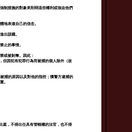
以強制措施的對象來削弱這些權利或強迫他們
集體地表達自己的信念。
由進出該國。
有禁止的事情。
監禁或被剝奪。因此：
行，但因犯有犯罪行為而被捕的個人除外（故
/她被捕的原因以及對他的指控；獲警方逮捕的
尊重。
職出庭，不得出任具有管轄權的法官，也不得