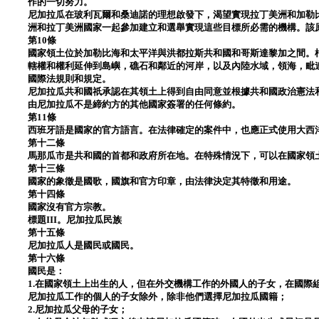
作的一切努力。
尼加拉瓜在玻利瓦爾和桑迪諾的理想啟發下，渴望實現拉丁美洲和加勒
洲和拉丁美洲國家一起參加建立和選舉實現這些目標所必需的機構。該
第10條
國家領土位於加勒比海和太平洋與洪都拉斯共和國和哥斯達黎加之間。
轄權和權利延伸到島嶼，礁石和鄰近的河岸，以及內陸水域，領海，毗
國際法規則和規定。
尼加拉瓜共和國祇承認在其領土上得到自由同意並根據共和國政治憲法
由尼加拉瓜不是締約方的其他國家簽署的任何條約。
第11條
西班牙語是國家的官方語言。在法律確定的案件中，也應正式使用大西
第十二條
馬那瓜市是共和國的首都和政府所在地。在特殊情況下，可以在國家領
第十三條
國家的象徵是國歌，國旗和官方印章，由法律決定其特徵和用途。
第十四條
國家沒有官方宗教。
標題III。尼加拉瓜民族
第十五條
尼加拉瓜人是國民或國民。
第十六條
國民是：
1.在國家領土上出生的人，但在外交機構工作的外國人的子女，在國際
尼加拉瓜工作的個人的子女除外，除非他們選擇尼加拉瓜國籍；
2.尼加拉瓜父母的子女；