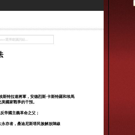
法
埃斯特拉達將軍，安德烈斯·卡斯特羅和埃馬
北美國家戰爭的干預。
革命和反帝國主義革命之父；
產的最大永存者，桑迪尼斯塔民族解放陣線