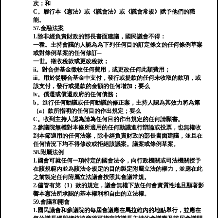
次；和
C。履行本《憲法》或《議會法》或《議會常規》賦予他們的職
能。
57.金融法案
1.除非經負責財政的部長書面建議，國民議會不得：
一種。主持會議的人認為為下列任何目的訂定條文的任何條例草案
或對條例草案的任何修訂─
一世。徵收稅款或更改稅款；
ii。對合併基金徵收任何費用，或更改任何此類費用；
iii。用於從聯合基金中支付，發行或提款的任何未收取的款項，或
該支付，發行或提款的金額的任何增加；要么
iv。償還或償還政府的任何債務；
b。進行任何動議或任何動議的修正案，主持人認為其效力將為第
（a）款所指明的任何目的作出規定；要么
C。收到主持人認為請為任何目的作出規定的任何請願書。
2.參議院無權對本條所適用的任何動議進行辯論或投票，也無權收
到本節適用的任何法案，除非經負責財政的部長書面建議，並且在
任何情況下均不得修改或拒絕該議案。議案或條例草案。
58.附屬法例
1.國會可就任何一項特定的國會法令，向行政機關或司法機關授予
在該規範內並為該法令規定的目的製定附屬立法的權力，並應在此
之前製定任何附屬立法議會按照其會議常規。
2.儘管有第（1）款的規定，議會無權下放任何會實質性地且顯著影
響本憲法所承認的基本權利和自由的立法權。
59.會議和開會
1.國民議會和參議院的每屆會議應在馬拉維內的地點舉行，並應在