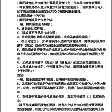
1.國民議會的席位數目由選舉委員會決定，代表馬拉維每個選區。
2.每個選區應在不違反本憲法和議會法的前提下，自由選舉任何人
以本憲法或議會法規定的方式代表國民議會議員。
63.國民議會中的空缺
1.國民議會議員席位應空缺-
一種。國民議會是否解散；
b。會員去世或辭職；
C。該成員不再是馬拉維公民；
d。該成員擔任總統或副總統職務，或成為參議院議員；
e。在任何情況下，如果他或她不是國民議會議員，將導致該議員根
據本《憲法》或任何其他國會法案被取消選舉的資格；
F。國民議會是否按照允許或規定以充分和充分理由撤消成員的常務
命令宣布成員席位空缺，但前提是這些席位符合自然正義原則；要
么
G。如果成員根據本《憲法》或《議會法》的規定由其選區罷免。
2.如果根據本條規定，任何議員席位空缺，國民議會議長應在憲報
上予以通知：
規定-
一種。國會應規定舉行補選，以填補可能出現的空缺；
b。為填補空缺而進行的任何補選應在成員席位空缺後的六十天內舉
行，或者，如果議長認為情況不容許，則應在該成員屆滿後儘快期;
和
C。在補選中當選的任何成員的任期，直至其根據第（1）款空缺為
止。
3.議長可根據國民議會的動議，將宣布空缺席位的時間推遲至動議
規定的期限，以便允許任何成員向法院或其他對某項決定提出上訴