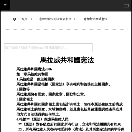
首頁
憲標對比全球法規資料庫
憲標對比全球憲法
馬拉威共和國憲法
馬拉維共和國憲法2006
第一章馬拉維共和國
1.馬拉維是一個主權國家
馬拉維共和國是根據《國家法》享有權利和義務的主權國家。
2.國旗等
馬拉維應擁有國旗，國家紋章，國歌和公章。
3.國家領土
馬拉維共和國的國家領土應包括所有領土，包括本憲法生效之前構成
馬拉維領土的領空，水域和島嶼，並且應包括其後通過調整邊界或其
他方式合法獲得的任何領土。
4.根據本《憲法》保護馬拉維人民
本《憲法》對各級政府的國家所有行政，立法和司法機關具有約束
力，所有馬拉維人民都有權受到本《憲法》及其所製定法律的平等保