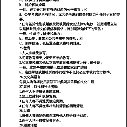
iv。獲得併保留國籍和國籍。
b。關於解除婚姻-
一世。與丈夫共同持有的財產的公平處置；和
ii。公平考慮到所有情況，尤其是考慮到前夫的財力和任何子女的需
要。
2.任何基於性別或婚姻狀況歧視婦女的法律均無效，並應通過立法
以消除歧視婦女的習俗和習俗，特別是諸如以下的習俗：
一種。性虐待，騷擾和暴力；
b。在工作，商業和公共事務中的歧視；和
C。剝奪財產，包括通過繼承獲得的財產。
25.教育
1.人人有權受教育。
2.初等教育應至少接受五年的教育。
3.私立學校和其他私立高等教育機構應被允許，條件是：
一種。此類學校或機構已依法在國家部門註冊；
b。這些學校或機構所維持的標準不低於公立學校的官方標準。
26.文化與語言
每個人均有權使用該語言並參與其選擇的文化生活。
27.奴役，奴役和強迫勞動
1.任何人不得被奴役或奴役。
2.禁止奴隸制和奴隸貿易。
3.任何人都不得遭受強迫勞動。
4.任何人都不得從事相當於勞役的捆綁勞動。
28.財產
1.每個人都應能夠獨自或與他人聯合取得財產。
2.任何人均不得被剝奪財產。
29.經濟活動