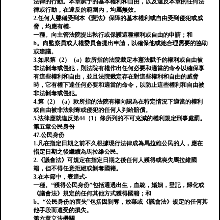
法律的行動。本章賦予的基本權利和自由，以及違反本章的任何法
律或行動，在違反的範圍內，均屬無效。
2.任何人聲稱受到本《憲法》保障的基本權利或自由受到侵犯或威
脅，均應有權-
一種。向主管法院提出執行或保護這種權利或自由的申請；和
b。向監察員或人權委員會提出申請，以確保他或她合理需要的協助
或建議。
3.如果第（2）（a）款所指的法院裁定本憲法賦予的權利或自由被
非法剝奪或侵犯，則法院有權作出任何必要和適當的命令以確保享
有這些權利和自由，並且法院裁定存在對這些權利和自由的威脅
時，它有權下達任何必要和適當的命令，以防止這些權利和自由被
非法剝奪或侵犯。
4.第（2）（a）款所指的法院有權向認為在特定情況下適當的權利
或自由被非法剝奪或侵犯的任何人判給賠償。
5.法律應就違反第44（1）條所列的不可克減的權利規定刑事處罰。
第五章公民身份
47.公民身份
1.凡在指定日期之前不久根據現行法律成為馬拉維公民的人，應在
指定日期之後繼續為馬拉維公民。
2.《議會法》可規定在指定日期之後任何人獲得或喪失馬拉維國
籍，但不得任意拒絕或剝奪國籍。
3.在本節中，表達式-
一種。“獲得公民身份”包括通過出生，血統，婚姻，登記，歸化或
《議會法》規定的任何其他方式獲得國籍；和
b。“公民身份的喪失”包括因剝奪，放棄或《議會法》規定的任何其
他手段而遭受的損失。
第六章立法機關