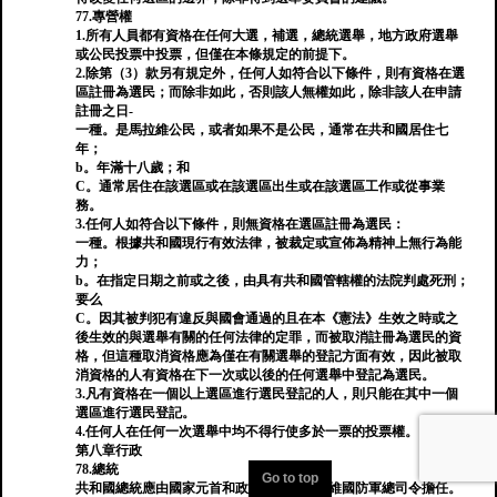
77.專營權
1.所有人員都有資格在任何大選，補選，總統選舉，地方政府選舉
或公民投票中投票，但僅在本條規定的前提下。
2.除第（3）款另有規定外，任何人如符合以下條件，則有資格在選
區註冊為選民；而除非如此，否則該人無權如此，除非該人在申請
註冊之日-
一種。是馬拉維公民，或者如果不是公民，通常在共和國居住七
年；
b。年滿十八歲；和
C。通常居住在該選區或在該選區出生或在該選區工作或從事業
務。
3.任何人如符合以下條件，則無資格在選區註冊為選民：
一種。根據共和國現行有效法律，被裁定或宣佈為精神上無行為能
力；
b。在指定日期之前或之後，由具有共和國管轄權的法院判處死刑；
要么
C。因其被判犯有違反與國會通過的且在本《憲法》生效之時或之
後生效的與選舉有關的任何法律的定罪，而被取消註冊為選民的資
格，但這種取消資格應為僅在有關選舉的登記方面有效，因此被取
消資格的人有資格在下一次或以後的任何選舉中登記為選民。
3.凡有資格在一個以上選區進行選民登記的人，則只能在其中一個
選區進行選民登記。
4.任何人在任何一次選舉中均不得行使多於一票的投票權。
第八章行政
78.總統
Go to top
共和國總統應由國家元首和政府首腦兼馬拉維國防軍總司令擔任。