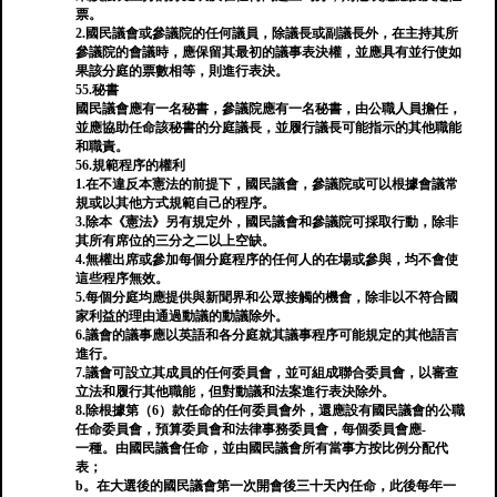
票。
2.國民議會或參議院的任何議員，除議長或副議長外，在主持其所
參議院的會議時，應保留其最初的議事表決權，並應具有並行使如
果該分庭的票數相等，則進行表決。
55.秘書
國民議會應有一名秘書，參議院應有一名秘書，由公職人員擔任，
並應協助任命該秘書的分庭議長，並履行議長可能指示的其他職能
和職責。
56.規範程序的權利
1.在不違反本憲法的前提下，國民議會，參議院或可以根據會議常
規或以其他方式規範自己的程序。
3.除本《憲法》另有規定外，國民議會和參議院可採取行動，除非
其所有席位的三分之二以上空缺。
4.無權出席或參加每個分庭程序的任何人的在場或參與，均不會使
這些程序無效。
5.每個分庭均應提供與新聞界和公眾接觸的機會，除非以不符合國
家利益的理由通過動議的動議除外。
6.議會的議事應以英語和各分庭就其議事程序可能規定的其他語言
進行。
7.議會可設立其成員的任何委員會，並可組成聯合委員會，以審查
立法和履行其他職能，但對動議和法案進行表決除外。
8.除根據第（6）款任命的任何委員會外，還應設有國民議會的公職
任命委員會，預算委員會和法律事務委員會，每個委員會應-
一種。由國民議會任命，並由國民議會所有當事方按比例分配代
表；
b。在大選後的國民議會第一次開會後三十天內任命，此後每年一