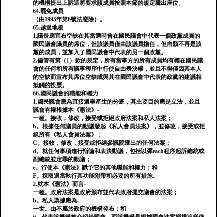
的機構提出上訴這將要求該成員按照本節的規定騰出座位。
64.罷免成員
（由1995年第6號法廢除）。
65.越過地板
1.議長應宣布空缺在其當選時曾在國民議會中代表一個政黨成員的
國民議會議員的席位，但該議員僅由該議員擔任，但自願不再是該
黨的成員，並加入了國民議會中代表的另一個政黨。
2.儘管有第（1）款的規定，所有當事方的所有成員均有權在國民議
會的任何和所有議事程序中行使自由表決權，並且不得僅因其本人
的空缺而宣布其席位空缺或與其在國民議會中代表的政黨的建議相
抵觸的投票。
66.國民議會的職能和權力
1.國民議會應為直接選舉產生的分庭，其主要目的應是立法，並且
議會有權根據本《憲法》-
一種。接收，修改，接受或拒絕政府法案和私人法案；
b。根據任何議員的動議發起《私人會員法案》，並修改，接受或拒
絕所有《私人會員法案》；
C。接收，修改，接受或拒絕參議院匯出的任何法案；
d。就任何事項進行辯論和表決動議，包括以彈each程序起訴總統或
副總統並定罪的動議；
e。行使本《憲法》賦予它的其他職能和權力；和
F。採取適當執行其功能附帶和必要的所有措施。
2.就本《憲法》而言-
一種。政府法案是政府頒布並代表政府提交議會的法案；
b。私人票據應為-
一世。由不屬於政府的機構發布；和