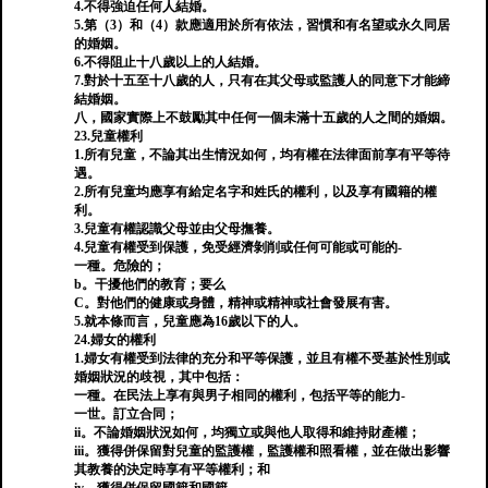
4.不得強迫任何人結婚。
5.第（3）和（4）款應適用於所有依法，習慣和有名望或永久同居
的婚姻。
6.不得阻止十八歲以上的人結婚。
7.對於十五至十八歲的人，只有在其父母或監護人的同意下才能締
結婚姻。
八，國家實際上不鼓勵其中任何一個未滿十五歲的人之間的婚姻。
23.兒童權利
1.所有兒童，不論其出生情況如何，均有權在法律面前享有平等待
遇。
2.所有兒童均應享有給定名字和姓氏的權利，以及享有國籍的權
利。
3.兒童有權認識父母並由父母撫養。
4.兒童有權受到保護，免受經濟剝削或任何可能或可能的-
一種。危險的；
b。干擾他們的教育；要么
C。對他們的健康或身體，精神或精神或社會發展有害。
5.就本條而言，兒童應為16歲以下的人。
24.婦女的權利
1.婦女有權受到法律的充分和平等保護，並且有權不受基於性別或
婚姻狀況的歧視，其中包括：
一種。在民法上享有與男子相同的權利，包括平等的能力-
一世。訂立合同；
ii。不論婚姻狀況如何，均獨立或與他人取得和維持財產權；
iii。獲得併保留對兒童的監護權，監護權和照看權，並在做出影響
其教養的決定時享有平等權利；和