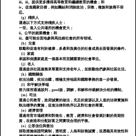
iii。iii。提供更多獲得高等教育和繼續教育的機會；和
iv。促進國家目標，例如團結和消除政治，宗教，種族和族裔不容
忍。
（g）殘疾人
通過以下方式支持殘疾人士：
一世。進入公共場所的機會更大；
ii。公平的就業機會；和
iii。盡可能全面地參與馬拉維社會的所有領域。
（h）兒童
鼓勵和促進有利於健康，多產和負責任的社會成員全面發展的條件。
（i）家庭
承認和保護家庭是一個基本而至關重要的社會單位。
（j）老人
通過提供社區服務來尊重和支持老年人，並鼓勵他們參與社區生活。
（k）國際關係
依法治國，依法治國，積極支持地區和國際事務的進一步發展。
（l）和平解決爭端
努力採用通過談判，good旋，調解，和解和仲裁解決分歧的機制。
（m）司法
通過公民教育，政府誠實的做法，充足的資源以及人道的法律實施和
執法標準的實施，促進法律和秩序以及對社會的尊重。
（n）經濟管理
通過培育市場經濟和對衛生，教育，經濟和社會發展計劃的長期投
資，在創造和分配財富之間實現合理的平衡。
（o）公眾信任與善治
採取措施保證問責制，透明度，人格和財務誠實，並憑藉其有效性和