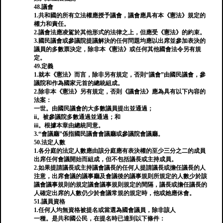
48.議會
1.共和國的所有立法權應授予議會，議會應具有本《憲法》規定的
權力和責任。
2.議會法應凌駕於其他形式的法律之上，但應受《憲法》的約束。
3.國民議會或參議院提議解決的任何問題均應以出席並參加表決的
議員的多數票決定，除非本《憲法》或任何其他國會法令另有規
定。
49.定義
1.就本《憲法》而言，除非另有規定，否則“議會”由國民議會，參
議院和作為國家元首的總統組成。
2.除非本《憲法》另有規定，否則《議會法》應為具有以下內容的
法案：
一世。由國民議會的大多數議員提出並通過；
ii。被參議院多數通過並通過；和
iii。根據本章由總統同意。
3.“會議廳”係指國民議會會議廳或參議院會議廳。
50.法定人數
1.各分庭的法定人數應由該分庭應有表決權的至少三分之二的成員
出席任何會議開始而組成，但不包括議長或主持成員。
2.如果提請議長或主持議會議長的任何人提請議長或擔任議長的人
注意，出席會議的議事廳及會議後的議事規則所規定的人數少於該
議會議事規則的規定議會議事規則規定的間隔，議長或擔任議長的
人確定出席的人數仍少於會議常規的規定時，他或她應休會。
51.議員資格
1.任何人均無資格被提名或當選為國會議員，除非該人
一種。是共和國公民，在提名時已達到以下條件：