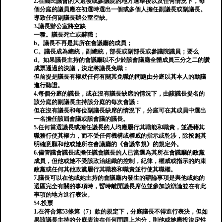
2.在國民議會的大選後或參議院的地方選舉後以及任何情況下，每
個分庭的議員應在初選時選出一個或多個人擔任副議長或副議長。
導致任何副議長辦公室空缺。
3.議長辦公室將空缺-
一種。議長死亡或辭職；
b。議長不再是其所在會議廳的成員；
C。議長成為總統，副總統，部長或副部長或參議院議員；要么
d。如果議長主持的會議廳以不少於該會議廳全體成員三分之二的讚
成票通過的決議，決定將議長免職：
但前提是議長有權就任何有關其免職的問題由分庭以其本人的動議
進行聽證。
4.每個分庭的議長，或在沒有議長缺席的情況下，由該議長提名的
該分庭的副議長主持該分庭的每次會議：
但在沒有議長和每位副議長缺席的情況下，分庭可在其成員中選出
一名擔任該屆會議或該會議的議長。
5.任何當選議長或擔任議長的人均應履行其職能和職責，並憑藉其
職務行使其權力，而不受任何機構或權威的指示或乾涉，除按照其
明確意願和他或她所在會議廳的《會議常規》的規定外。
6.儘管議會議長或擔任議會議長的人已當選為其所在會議廳的政黨
成員，但他或她不受該政治組織的控制，紀律，權威或指示的約束
政黨或任何其他政黨履行其職務和職責並行使其職權。
7.議長可以在他或她主持的會議廳內發生的辯論事項是與他或她的
選區完全有關的事項時，暫時離開議長席位並參加該辯論並在有此
事項的地方進行表決。
54.投票
1.在符合第53條第（7）款的規定下，分庭議長不得進行表決，但如
果該議長主持的分庭表決在任何問題上均分，則他或她應投決定性