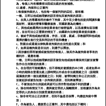
為，每個人均有權獲得法院或法庭的有效補救。
42.逮捕，拘留和公正審判
1.每個被拘留的人，包括每一個被判刑的囚犯，都有權-
一種。立即以他或她理解的語言得知其被拘留的原因；
b。在與人的尊嚴相符的條件下拘留，其中至少應包括提供閱讀和書
寫材料，適當的營養和醫療服務，而國家應為此犧牲；
C。與他或她選擇的法律從業者進行秘密協商，以迅速獲知這項權
利，並在司法公正需要的情況下，由國家向法律從業者提供服務；
d。被給予與他或她的配偶，伴侶，近親，親戚，宗教顧問和他或她
選擇的醫生進行交流和拜訪的手段和機會；
e。對親自或通過法律執業者拘留的合法性提出質疑；和
F。如果這種拘留是非法的，則應予以釋放。
2.因涉嫌犯罪而被捕或被指控的每個人，除其作為被拘留者享有的
權利外，還應有權-
一種。立即以他或她理解的語言被告知他或她有權保持沉默並被警
告作出任何陳述的後果；
b。在合理的可能範圍內，但不得晚於逮捕後的48小時，或者如果48
小時的期限在普通法庭上課時間以外或在非法庭開庭之日（該期限
屆滿後的第一個法庭開庭之日）到期，被帶到獨立和公正的法院，
並被起訴或被告知進一步拘留的原因，否則將被釋放；
C。不被強迫作出供認或承認可以用作對他或她不利的證據；
d。除在特殊情況下外，應與被定罪的人隔離開來，並根據其作為未
定罪的人的身份分別接受適當的待遇；
e。除非有司法公正的要求，否則不論是否保釋，均應從拘留中釋
放；
F。作為被告人，應接受公正審判，其中應包括以下權利：