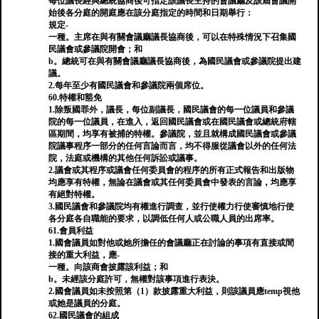
每位議長經與總統協商後可指定該議長主持的會議廳及該屆會議開
始後各分庭的開庭應在該分庭指定的時間和日期舉行：
規定-
一種。主席在與有關會議廳議長協商後，可以在特殊情況下召集國
民議會或參議院開會；和
b。總統可在與有關會議廳議長協商後，為國民議會或參議院提出建
議。
2.每年至少有國民議會和參議院兩個席位。
60.特權和豁免
1.除叛國罪外，議長，每位副議長，國民議會的每一位議員和參議
院的每一位議員，在進入，返回國民議會或在國民議會或總統府轄
區期間，均享有被捕的特權。參議院，並且就構成國民議會或參議
院議事程序一部分的任何言論而言，均不得服從議會以外的任何法
院，法庭或機構的其他任何訴訟或議事。
2.議會或其程序或議會任何委員會的程序的所有正式報告和出版物
均應享有特權，無論在議會或其任何委員會中發表的言論，均應享
有絕對特權。
3.國民議會和參議院均有權進行調查，並行使權力行使審慎地行使
各分庭各自職能的要求，以調低任何人或公職人員的出席率。
61.會員利益
1.國會議員如對他或她所擔任的會議廳正在討論的事項有直接或間
接的重大利益，應-
一種。向該商會披露該利益；和
b。未經該分庭許可，無權對該事項進行表決。
2.國會議員如未按照第（1）款披露重大利益，則該議員應temp視他
或她是議員的分庭。
62.國民議會的組成