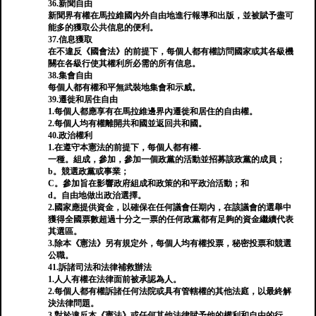
36.新聞自由
新聞界有權在馬拉維國內外自由地進行報導和出版，並被賦予盡可
能多的獲取公共信息的便利。
37.信息獲取
在不違反《國會法》的前提下，每個人都有權訪問國家或其各級機
關在各級行使其權利所必需的所有信息。
38.集會自由
每個人都有權和平無武裝地集會和示威。
39.遷徙和居住自由
1.每個人都應享有在馬拉維邊界內遷徙和居住的自由權。
2.每個人均有權離開共和國並返回共和國。
40.政治權利
1.在遵守本憲法的前提下，每個人都有權-
一種。組成，參加，參加一個政黨的活動並招募該政黨的成員；
b。競選政黨或事業；
C。參加旨在影響政府組成和政策的和平政治活動；和
d。自由地做出政治選擇。
2.國家應提供資金，以確保在任何議會任期內，在該議會的選舉中
獲得全國票數超過十分之一票的任何政黨都有足夠的資金繼續代表
其選區。
3.除本《憲法》另有規定外，每個人均有權投票，秘密投票和競選
公職。
41.訴諸司法和法律補救辦法
1.人人有權在法律面前被承認為人。
2.每個人都有權訴諸任何法院或具有管轄權的其他法庭，以最終解
決法律問題。
3.對於違反本《憲法》或任何其他法律賦予他的權利和自由的行