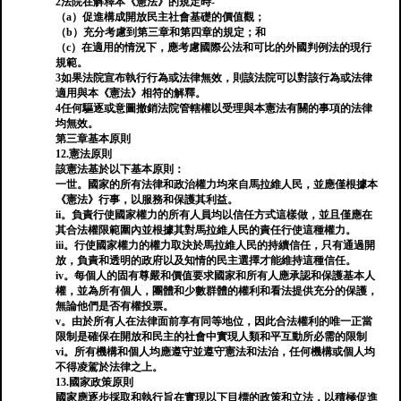
2法院在解釋本《憲法》的規定時-
（a）促進構成開放民主社會基礎的價值觀；
（b）充分考慮到第三章和第四章的規定；和
（c）在適用的情況下，應考慮國際公法和可比的外國判例法的現行
規範。
3如果法院宣布執行行為或法律無效，則該法院可以對該行為或法律
適用與本《憲法》相符的解釋。
4任何驅逐或意圖撤銷法院管轄權以受理與本憲法有關的事項的法律
均無效。
第三章基本原則
12.憲法原則
該憲法基於以下基本原則：
一世。國家的所有法律和政治權力均來自馬拉維人民，並應僅根據本
《憲法》行事，以服務和保護其利益。
ii。負責行使國家權力的所有人員均以信任方式這樣做，並且僅應在
其合法權限範圍內並根據其對馬拉維人民的責任行使這種權力。
iii。行使國家權力的權力取決於馬拉維人民的持續信任，只有通過開
放，負責和透明的政府以及知情的民主選擇才能維持這種信任。
iv。每個人的固有尊嚴和價值要求國家和所有人應承認和保護基本人
權，並為所有個人，團體和少數群體的權利和看法提供充分的保護，
無論他們是否有權投票。
v。由於所有人在法律面前享有同等地位，因此合法權利的唯一正當
限制是確保在開放和民主的社會中實現人類和平互動所必需的限制
vi。所有機構和個人均應遵守並遵守憲法和法治，任何機構或個人均
不得凌駕於法律之上。
13.國家政策原則
國家應逐步採取和執行旨在實現以下目標的政策和立法，以積極促進