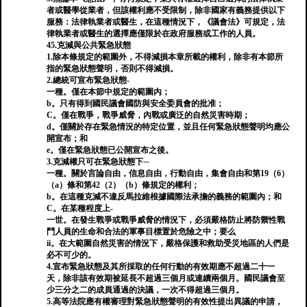
者或醫學從業者，但該權利應不受限制，除非國家有義務提供以下
服務：法律執業者或醫生，在這種情況下，《議會法》可規定，法
律執業者或醫生的選擇應僅限於在政府服務或工作的人員。
45.克減與公共緊急狀態
1.除本條規定的範圍外，不得減損本章所載的權利，除非有本節所
指的緊急狀態聲明，否則不得減損。
2.總統可宣布緊急狀態-
一種。僅在本節中規定的範圍內；
b。只有得到國民議會國防與安全委員會的批准；
C。僅在戰爭，戰爭威脅，內戰或廣泛的自然災害時期；
d。僅關於存在緊急情況的特定位置，並且任何緊急狀態聲明均應公
開宣布；和
e。僅在緊急狀態已公開宣布之後。
3.克減權只可在緊急狀態下─
一種。關於言論自由，信息自由，行動自由，集會自由和第19（6）
（a）條和第42（2）（b）條規定的權利；
b。在這種克減不違反馬拉維根據國際法承擔的義務的範圍內；和
C。在某種程度上-
一世。在發生戰爭或戰爭威脅的情況下，必須嚴格防止將防禦性戰
鬥人員的生命和合法的軍事目標置於危險之中；要么
ii。在大範圍自然災害的情況下，嚴格保護和救助受災地區的人們是
必不可少的。
4.宣布緊急狀態及其所採取的任何行動的有效期應不超過二十一
天，除非該有效期被延長不超過三個月或連續兩個月。國民議會至
少三分之二的成員通過的決議，一次不得超過三個月。
5.高等法院應有權審理對緊急狀態聲明的有效性提出異議的申請，