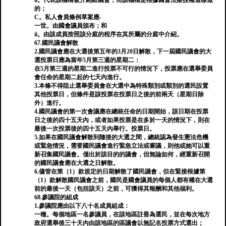
ii。代表該機構被介紹給國會，而該機構是根據國會法案授權這樣做
的；
C。私人會員條例草案應-
一世。由國會議員頒布；和
ii。由該成員按照該分庭的程序在其所屬的分庭中介紹。
67.國民議會解散
2.國民議會應在大選後第五年的3月20日解散，下一屆國民議會的大
選投票日應為當年5月第三週的星期二：
在5月第三週的星期二進行投票不可行的情況下，投票應在選舉委員
會任命的星期二起的七天內進行。
3.本條不得阻止選舉委員會在大選中為特殊類別或類別的選民設置
其他投票日，但條件是該投票在投票日之後的前兩天（星期日除
外）進行。
4.國民議會的第一次會議應在總統任命的日期開始，該日期在投票
日之後的四十五天內，或者如果投票是在多於一天的情況下，則在
最後一次投票後的四十五天內舉行。投票日。
5.如果在國民議會解散到隨後的大選之間，總統認為發生憲法危機
或緊急情況，需要國民議會進行緊急立法或審議，則他或她可以重
新召集國民議會。僅出於該目的的議會，但無論如何，經重新召開
的國民議會應在大選之日解散。
6.儘管在第（1）款規定的日期解散了國民議會，但在緊接根據第
（1）款解散國民議會之前，國民是國會議員的每個人都有權在大選
前的最後一天（包括該天）之前，可獲得其報酬和其他福利。
68.參議院的組成
1.參議院應由以下八十名成員組成：
一種。每個地區一名參議員，在該地區註冊為選民，並在每次地方
政府選舉後三十天內由該地區的區議會以無記名投票方式選出；