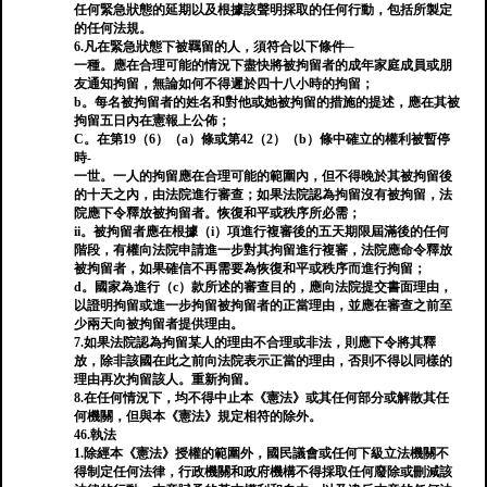
任何緊急狀態的延期以及根據該聲明採取的任何行動，包括所製定
的任何法規。
6.凡在緊急狀態下被羈留的人，須符合以下條件─
一種。應在合理可能的情況下盡快將被拘留者的成年家庭成員或朋
友通知拘留，無論如何不得遲於四十八小時的拘留；
b。每名被拘留者的姓名和對他或她被拘留的措施的提述，應在其被
拘留五日內在憲報上公佈；
C。在第19（6）（a）條或第42（2）（b）條中確立的權利被暫停
時-
一世。一人的拘留應在合理可能的範圍內，但不得晚於其被拘留後
的十天之內，由法院進行審查；如果法院認為拘留沒有被拘留，法
院應下令釋放被拘留者。恢復和平或秩序所必需；
ii。被拘留者應在根據（i）項進行複審後的五天期限屆滿後的任何
階段，有權向法院申請進一步對其拘留進行複審，法院應命令釋放
被拘留者，如果確信不再需要為恢復和平或秩序而進行拘留；
d。國家為進行（c）款所述的審查目的，應向法院提交書面理由，
以證明拘留或進一步拘留被拘留者的正當理由，並應在審查之前至
少兩天向被拘留者提供理由。
7.如果法院認為拘留某人的理由不合理或非法，則應下令將其釋
放，除非該國在此之前向法院表示正當的理由，否則不得以同樣的
理由再次拘留該人。重新拘留。
8.在任何情況下，均不得中止本《憲法》或其任何部分或解散其任
何機關，但與本《憲法》規定相符的除外。
46.執法
1.除經本《憲法》授權的範圍外，國民議會或任何下級立法機關不
得制定任何法律，行政機關和政府機構不得採取任何廢除或刪減該