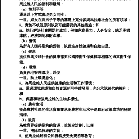
馬拉維人民的福利和發展：
（a）性別平等
通過以下方式實現男女同性：
一世。婦女在與男子平等的基礎上充分參與馬拉維社會的所有領域；
ii。實施不歧視原則以及可能需要的其他措施；和
iii。執行解決社會問題的政策，例如家庭暴力，人身安全，缺乏產婦
津貼，經濟剝削和財產權。
（b）營養
為所有人獲得足夠的營養，以促進身體健康和自給自足。
（c）健康
提供與馬拉維社會的健康需要和國際衛生保健標準相稱的適當衛生保
健。
（d）環境
負責任地管理環境，以便-
一世。防止環境惡化；
ii。為馬拉維人民提供健康的生活和工作環境；
iii。通過環境保護和自然資源的可持續發展，充分承認後代的權利；
和
iv。保護和增強馬拉維的生物多樣性。
（e）農村生活
提高農村社區的生活質量並承認農村生活水平是政府政策成功的關鍵
指標。
（f）教育
為教育界提供足夠的資源，並製定計劃，以便-
一世。消除馬拉維的文盲；
ii。使馬拉維所有公民義務接受免費初等教育；