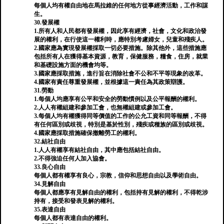
每個人均有權自由地在馬拉維的任何地方從事經濟活動，工作和謀
生。
30.發展權
1.所有人和人民都有發展權，因此享有經濟，社會，文化和政治發
展的權利，在行使這一權利時，應特別考慮婦女，兒童和殘疾人。
2.國家應為實現發展權採取一切必要措施。除其他外，這些措施應
包括所有人在獲得基本資源，教育，保健服務，糧食，住房，就業
和基礎設施方面的機會均等。
3.國家應採取措施，進行旨在消除社會不公和不平等現象的改革。
4.國家有責任尊重發展權，並根據這一責任為其政策辯護。
31.勞動
1.每個人均應享有公平和安全的勞動慣例以及公平報酬的權利。
2.人人有權組建和參加工會，也無權組建或參加工會。
3.每個人均有權獲得同等價值的工作的公允工資和同等報酬，不得
有任何區別或歧視，特別是基於性別，殘疾或種族的區別或歧視。
4.國家應採取措施確保撤離勞工的權利。
32.結社自由
1.人人有權享有結社自由，其中應包括結社自由。
2.不得強迫任何人加入協會。
33.良心自由
每個人都有權享有良心，宗教，信仰和思想自由以及學術自由。
34.見解自由
每個人都應享有見解自由的權利，包括持有見解的權利，不得乾涉
持有，接受和發表見解的權利。
35.表達自由
每個人都有表達自由的權利。