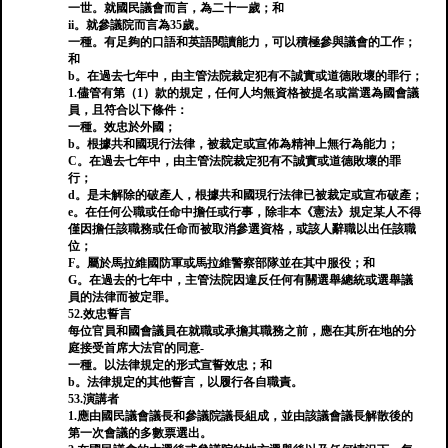
一世。就國民議會而言，為二十一歲；和
ii。就參議院而言為35歲。
一種。有足夠的口語和英語閱讀能力，可以積極參與議會的工作；
和
b。在過去七年中，由主管法院裁定犯有不誠實或道德敗壞的罪行；
1.儘管有第（1）款的規定，任何人均無資格被提名或當選為國會議
員，且符合以下條件：
一種。效忠於外國；
b。根據共和國現行法律，被裁定或宣佈為精神上無行為能力；
C。在過去七年中，由主管法院裁定犯有不誠實或道德敗壞的罪
行；
d。是未解除的破產人，根據共和國現行法律已被裁定或宣布破產；
e。在任何公職或任命中擔任或行事，除非本《憲法》規定某人不得
僅因擔任該職務或任命而被取消參選資格，或該人辭職以出任該職
位；
F。屬於馬拉維國防軍或馬拉維警察部隊並在其中服役；和
G。在過去的七年中，主管法院因違反任何有關選舉總統或選舉議
員的法律而被定罪。
52.效忠誓言
每位官員和國會議員在就職或承擔其職務之前，應在其所在地的分
庭接受首席大法官的同意-
一種。以法律規定的形式宣誓效忠；和
b。法律規定的其他誓言，以履行各自職責。
53.演講者
1.應由國民議會議長和參議院議長組成，並由該議會議長解散後的
第一次會議的多數票選出。