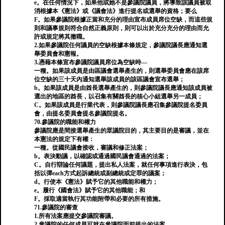
e。在任何情況下，如果他或她不是參議院議員，將導致該議員被取
消根據本《憲法》或《議會法》進行提名或選舉的資格；要么
F。如果參議院根據正當和充分的理由宣布成員席位空缺，而這些規
則和議事規則符合自然正義原則，則可以出於充分充分的理由而允
許或規定將其撤職。
2.如果參議院任何議員的空缺根據本條規定，參議院議長應通知選
舉委員會和憲報。
3.憑藉本條宣布參議院議員席位為空缺時—
一種。如果該成員是由區議會選舉產生的，則選舉委員會應在該席
位空缺的三十天內通知選舉該成員的該區議會宣布選舉；
b。如果該成員是由酋長選舉產生的，則參議院議長應通知該成員被
選出的地區的酋長，以召集有關酋長的核心小組選舉另一成員；
C。如果該成員是行業代表，則參議院議長應召集參議院提名委員
會，由提名委員會提名參議院提名。
70.參議院的職能和權力
參議院應是間接選舉產生的眾議院目的，其主要目的是審議，並在
本憲法的規定下有權：
一種。從國民議會接收，審議和修正法案；
b。表決動議，以確認或通過國民議會通過的法案；
C。自行辯論任何議題，提出私人法案，就任何事項進行表決，包
括以彈each方式起訴總統或副總統或定罪的議案；
d。行使本《憲法》賦予它的其他職能和權力；
e。履行《國會法》賦予它的其他職能；和
F。採取適當執行其功能附帶和必要的所有措施。
71.參議院的審查
1.所有法案應提交參議院審議。
2.參議院的任何成員可就在參議院面前提出的法案-