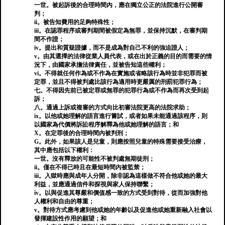
一世。被起訴後的合理時間內，應在獨立公正的法院進行公開審
判；
ii。被告知費用的足夠特殊性；
iii。在認罪程序或審判期間被假定為無罪，並保持沉默，在審判期
間不作證；
iv。提出和質疑證據，而不是成為對自己不利的強迫證人；
v。由其選擇的法律從業人員代表，或在出於正義的目的而需要的情
況下，由國家承擔法律責任，並被告知這些權利；
vi。不得就任何作為或不作為在實施或省略該行為時並非犯罪而被
定罪，並且不得被判處比該行為適用時更嚴厲的刑罰犯罪行為；
七。不得因先前已被定罪或無罪的犯罪行為或不作為而再次受到起
訴；
八。通過上訴或複審的方式向比初審法院更高的法院求助；
ix。以他或她理解的語言進行嘗試，或者如果未能通過該程序，則
以國家為代價將訴訟程序解釋為他或她理解的語言；和
X。在定罪後的合理時間內被判刑；
G。此外，如果該人是兒童，則應按照兒童的特殊需要接受治療，
其中應包括以下權利：
一世。沒有釋放的可能性不被判處無期徒刑；
ii。僅在不得已時且在最短時間內被監禁；
iii。入獄時應與成年人分開，除非認為這樣做不符合他或她的最大
利益，並應通過信件和探視與家人保持聯繫；
iv。以與促進其尊嚴和價值感一致的方式受到對待，從而加強對他
人權利和自由的尊重；
v。對待方式應考慮到他或她的年齡以及促進他或她重新融入社會以
發揮建設性作用的願望；和