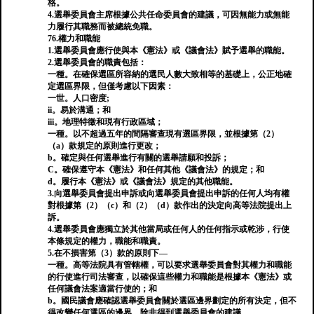
格。
4.選舉委員會主席根據公共任命委員會的建議，可因無能力或無能
力履行其職務而被總統免職。
76.權力和職能
1.選舉委員會應行使與本《憲法》或《議會法》賦予選舉的職能。
2.選舉委員會的職責包括：
一種。在確保選區所容納的選民人數大致相等的基礎上，公正地確
定選區界限，但僅考慮以下因素：
一世。人口密度;
ii。易於溝通；和
iii。地理特徵和現有行政區域；
一種。以不超過五年的間隔審查現有選區界限，並根據第（2）
（a）款規定的原則進行更改；
b。確定與任何選舉進行有關的選舉請願和投訴；
C。確保遵守本《憲法》和任何其他《議會法》的規定；和
d。履行本《憲法》或《議會法》規定的其他職能。
3.向選舉委員會提出申訴或向選舉委員會提出申訴的任何人均有權
對根據第（2）（c）和（2）（d）款作出的決定向高等法院提出上
訴。
4.選舉委員會應獨立於其他當局或任何人的任何指示或乾涉，行使
本條規定的權力，職能和職責。
5.在不損害第（3）款的原則下—
一種。高等法院具有管轄權，可以要求選舉委員會對其權力和職能
的行使進行司法審查，以確保這些權力和職能是根據本《憲法》或
任何議會法案適當行使的；和
b。國民議會應確認選舉委員會關於選區邊界劃定的所有決定，但不
得改變任何選區的邊界，除非得到選舉委員會的建議。