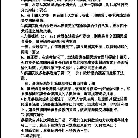
一種。在該法案通過後的十四天內，提出一項動議，對法案進行充
分的辯論；要么
b。在十四天之後，但在四十天之前，提出一項動議，要求將該法案
提交國民議會。
3.參議院提出的未經過本節規定的辯論動議的任何法案，應在四十
天后提交總統批准。
4.凡根據第（2）（a）款對某法案進行辯論，則應將其交回國民議
會議長，國民議長須證明該法案是-
一種。未經修正，在這種情況下，議長應將其出示，以得到總統的
同意；要么
b。修正案，在這種情況下，該法案應在國民議會面前擺放十四天，
但前提是如果國民議會任何議員在此期間未提出對議案進行全面辯
論的動議，則應以修正形式提出，以表示同意由總統。
5.參議院以多數票通過了第（2）（b）款所指的議案而撤消了法
案，
一種。參議院應對此筆匯款提出書面理由；和
b。國民議會議長應提出該法案，該法案可作進一步辯論和修正，如
果獲得國民議會全體議員的多數通過，則可提請總統批准。
6.如果參議院提出並通過了一項私人會員法案，則應將其發送給國
民議會議長，議長由該議長提出該法案，該法案可進一步辯論和修
正，如果獲得國民議會多數的通過，該法案應提交總統批准。
72.參議院解散
參議院自其初次開會之日起，不遲於任何解散的地方政府選舉結束
後三十天，直至下屆地方政府選舉結束前六十天解散為止：
但無論如何，參議院的任期不得超過三年。
73.總統同意