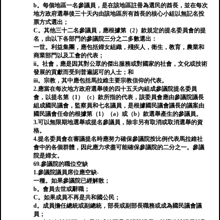
b。每個地區一名參議員，是在該地區註冊為選民的酋長，並在每次
地方政府選舉後三十天內由該地區所有酋長的核心小組以無記名投
票方式選出；
C。其他三十二名參議員，應根據第（2）款規定的提名委員會的提
名，由以下各部門的參議院三分之二多數選出：
一世。利益集團，應包括婦女組織，殘疾人，衛生，教育，農業和
商業部門以及工會的代表；
ii。社會，應是因其對公眾的傑出服務或對國家的社會，文化或技術
發展的貢獻而受到普遍認可的人士；和
iii。宗教，其中應包括馬拉維主要宗教信仰的代表。
2.應當在每次地方政府選舉後的四十五天內組成參議院提名委員
會，以提名第（1）（c）款所指的代表，該委員會應由參議院議長
組成國民議會，監察員和七名議員，是根據國民議會議長的議案由
國民議會任命的根據第（1）（a）或（b）款選舉產生的參議員。
3.可以無限期地選舉或提名參議員，除非另有取消或取消選舉的資
格。
4.提名委員會在審議提名時應努力確保參議院按比例代表馬拉維社
會中的各個群體，因此應力求盡可能確保參議院的二分之一。參議
院是婦女。
69.參議院的職位空缺
1.參議院議員席位應空缺-
一種。如果參議院已經解散；
b。會員去世或辭職；
C。如果成員不再是共和國公民；
d。成員擔任總統或副總統，部長或副部長職務或成為國民議會議
員；