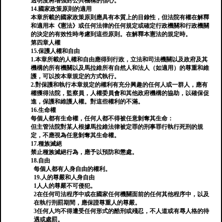
透明度將增強對公共機構的信心。
14.國家政策原則的適用
本章所載的國家政策原則應具有本質上的目錄性，但法院有權在解釋
和適用本《憲法》或任何法律的任何規定或確定行政機關和行政機關
的決定的有效性時考慮到這些原則。在解釋本憲法的規定時。
第四章人權
15.保護人權和自由
1.本章所載的人權和自由應得到行政，立法和司法機關以及政府及其
機構的所有機關以及馬拉維所有自然人和法人（如適用）的尊重和維
護，可以按本章規定的方式執行。
2.對保護和執行本章規定的權利有充分興趣的任何人或一群人，應有
權獲得法院，監察員，人權委員會和其他政府機構的協助，以確保促
進，保護和維護人權。對這些權利的不滿。
16.生命權
每個人都有生命權，任何人都不得被任意剝奪其生命：
但主管法院對某人根據馬拉維法律被定罪的刑事罪行執行死刑的規
定，不應視為任意剝奪其生命權。
17.種族滅絕
禁止種族滅絕行為，應予以預防和懲處。
18.自由
每個人都有人身自由的權利。
19.人的尊嚴和人身自由
1人人的尊嚴不可侵犯。
2在任何司法程序中或在國家任何機關面前的任何其他程序中，以及
在執行刑罰期間，應保證尊重人的尊嚴。
3任何人均不得遭受任何形式的酷刑或殘忍，不人道或有辱人格的待
遇或處罰。