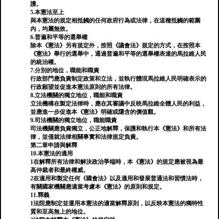
護。
5.本憲法至上
與本憲法的規定相抵觸的任何政府行為或法律，在這種抵觸的範圍
內，均屬無效。
6.普遍和平等的選舉權
除本《憲法》另有規定外，按照《議會法》規定的方式，在按照本
《憲法》舉行的選舉中，通過普遍和平等的選舉權表達的馬拉維人民
的統治權。
7.分別的地位，職能和職責
行政部門應負責制定政策和立法，並執行體現馬拉維人民明確表示的
行政願望並促進本憲法原則的所有法律。
8.立法機關的獨立地位，職能和職責
立法機構在製定法律時，應在其審議中反映馬拉維全體人民的利益，
並應進一步促進本《憲法》明確或隱含的價值觀。
9.司法機關的獨立地位，職能職責
司法機關應負責獨立，公正地解釋，保護和執行本《憲法》和所有法
律，並僅就法律相關事實和法律規定負責。
第二章申請與解釋
10.本憲法的適用
1在解釋所有法律和解決政治爭端時，本《憲法》的規定應被視為最
高仲裁者和最終權威。
2在適用和製定任何《國會法》以及適用和發展普通法和習慣法時，
有關國家機關應適當考慮本《憲法》的原則和規定。
11.釋義
1法院應制定並運用本憲法的適當解釋原則，以反映本憲法的獨特性
質和至高無上的地位。