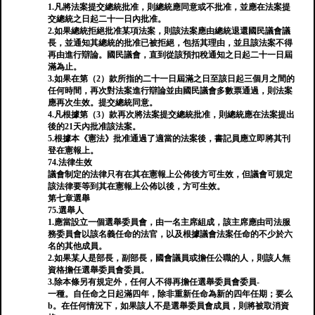
1.凡將法案提交總統批准，則總統應同意或不批准，並應在法案提
交總統之日起二十一日內批准。
2.如果總統拒絕批准某項法案，則該法案應由總統退還國民議會議
長，並通知其總統的批准已被拒絕，包括其理由，並且該法案不得
再由進行辯論。國民議會，直到從該預扣稅通知之日起二十一日屆
滿為止。
3.如果在第（2）款所指的二十一日屆滿之日至該日起三個月之間的
任何時間，再次對法案進行辯論並由國民議會多數票通過，則法案
應再次生效。提交總統同意。
4.凡根據第（3）款再次將法案提交總統批准，則總統應在法案提出
後的21天內批准該法案。
5.根據本《憲法》批准通過了適當的法案後，書記員應立即將其刊
登在憲報上。
74.法律生效
議會制定的法律只有在其在憲報上公佈後方可生效，但議會可規定
該法律要等到其在憲報上公佈以後，方可生效。
第七章選舉
75.選舉人
1.應當設立一個選舉委員會，由一名主席組成，該主席應由司法服
務委員會以該名義任命的法官，以及根據議會法案任命的不少於六
名的其他成員。
2.如果某人是部長，副部長，國會議員或擔任公職的人，則該人無
資格擔任選舉委員會委員。
3.除本條另有規定外，任何人不得再擔任選舉委員會委員-
一種。自任命之日起滿四年，除非重新任命為新的四年任期；要么
b。在任何情況下，如果該人不是選舉委員會成員，則將被取消資