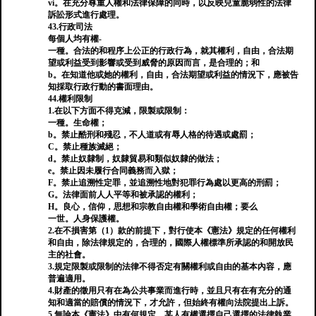
vi。在充分尊重人權和法律保障的同時，以反映兒童脆弱性的法律
訴訟形式進行處理。
43.行政司法
每個人均有權-
一種。合法的和程序上公正的行政行為，就其權利，自由，合法期
望或利益受到影響或受到威脅的原因而言，是合理的；和
b。在知道他或她的權利，自由，合法期望或利益的情況下，應被告
知採取行政行動的書面理由。
44.權利限制
1.在以下方面不得克減，限製或限制：
一種。生命權；
b。禁止酷刑和殘忍，不人道或有辱人格的待遇或處罰；
C。禁止種族滅絕；
d。禁止奴隸制，奴隸貿易和類似奴隸的做法；
e。禁止因未履行合同義務而入獄；
F。禁止追溯性定罪，並追溯性地對犯罪行為處以更高的刑罰；
G。法律面前人人平等和被承認的權利；
H。良心，信仰，思想和宗教自由權和學術自由權；要么
一世。人身保護權。
2.在不損害第（1）款的前提下，對行使本《憲法》規定的任何權利
和自由，除法律規定的，合理的，國際人權標準所承認的和開放民
主的社會。
3.規定限製或限制的法律不得否定有關權利或自由的基本內容，應
普遍適用。
4.財產的徵用只有在為公共事業而進行時，並且只有在有充分的通
知和適當的賠償的情況下，才允許，但始終有權向法院提出上訴。
5.無論本《憲法》中有何規定，某人有權選擇自己選擇的法律執業