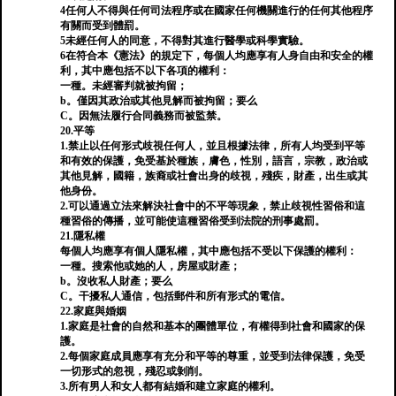
4任何人不得與任何司法程序或在國家任何機關進行的任何其他程序
有關而受到體罰。
5未經任何人的同意，不得對其進行醫學或科學實驗。
6在符合本《憲法》的規定下，每個人均應享有人身自由和安全的權
利，其中應包括不以下各項的權利：
一種。未經審判就被拘留；
b。僅因其政治或其他見解而被拘留；要么
C。因無法履行合同義務而被監禁。
20.平等
1.禁止以任何形式歧視任何人，並且根據法律，所有人均受到平等
和有效的保護，免受基於種族，膚色，性別，語言，宗教，政治或
其他見解，國籍，族裔或社會出身的歧視，殘疾，財產，出生或其
他身份。
2.可以通過立法來解決社會中的不平等現象，禁止歧視性習俗和這
種習俗的傳播，並可能使這種習俗受到法院的刑事處罰。
21.隱私權
每個人均應享有個人隱私權，其中應包括不受以下保護的權利：
一種。搜索他或她的人，房屋或財產；
b。沒收私人財產；要么
C。干擾私人通信，包括郵件和所有形式的電信。
22.家庭與婚姻
1.家庭是社會的自然和基本的團體單位，有權得到社會和國家的保
護。
2.每個家庭成員應享有充分和平等的尊重，並受到法律保護，免受
一切形式的忽視，殘忍或剝削。
3.所有男人和女人都有結婚和建立家庭的權利。