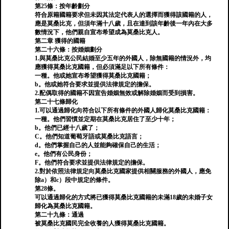
第25條：按年齡劃分
符合原籍國籍要求但未因其法定代表人的選擇而獲得該國籍的人，
應是莫桑比克，但須年滿十八歲，且在達到該年齡後一年內在大多
數情況下，他們親自宣布希望成為莫桑比克人。
第二章 獲得的國籍
第二十六條：按婚姻劃分
1.與莫桑比克公民結婚至少五年的外國人，除無國籍的情況外，均
應獲得莫桑比克國籍，但必須滿足以下所有條件：
一種。他或她宣布希望獲得莫桑比克國籍；
b。他或她符合要求並提供法律規定的擔保。
2.配偶取得的國籍不因宣告婚姻無效或解除婚姻而受到損害。
第二十七條歸化
1.可以通過歸化向符合以下所有條件的外國人歸化莫桑比克國籍：
一種。他們習慣並定期在莫桑比克居住了至少十年；
b。他們已經十八歲了；
C。他們知道葡萄牙語或莫桑比克語言；
d。他們掌握自己的人並能夠確保自己的生活；
e。他們有公民身份；
F。他們符合要求並提供法律規定的擔保。
2.對於依照法律規定向莫桑比克國家提供相關服務的外國人，應免
除a）和c）段中規定的條件。
第28條。
可以通過歸化的方式將已獲得莫桑比克國籍的未滿18歲的未婚子女
歸化為莫桑比克國籍。
第二十九條：通過
被莫桑比克國民完全收養的人獲得莫桑比克國籍。