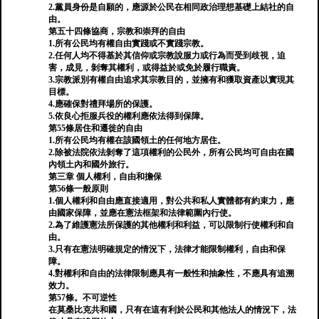
2.黨員身份是自願的，應源於公民在相同政治理想基礎上結社的自
由。
第五十四條協商，宗教和崇拜的自由
1.所有公民均有權自由實踐或不實踐宗教。
2.任何人均不得基於其信仰或宗教說服力或行為而受到歧視，迫
害，成見，剝奪其權利，或得益於或免於履行職責。
3.宗教派別有權自由追求其宗教目的，並擁有和獲取資產以實現其
目標。
4.應確保對禮拜場所的保護。
5.依良心拒服兵役的權利應依法得到保障。
第55條居住和遷徙的自由
1.所有公民均有權在該國領土的任何地方居住。
2.除被法院依法剝奪了這項權利的公民外，所有公民均可自由在國
內領土內和國外旅行。
第三章 個人權利，自由和擔保
第56條一般原則
1.個人權利和自由應直接適用，對公共和私人實體都有約束力，應
由國家保障，並應在憲法框架和法律範圍內行使。
2.為了維護憲法所保護的其他權利和利益，可以限制行使權利和自
由。
3.只有在憲法明確規定的情況下，法律才能限制權利，自由和保
障。
4.對權利和自由的法律限制應具有一般性和抽象性，不應具有追溯
效力。
第57條。不可逆性
在莫桑比克共和國，只有在這有利於公民和其他法人的情況下，法