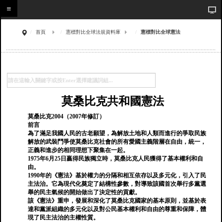
首頁
憲標對比全球法規資料庫
憲標對比全球憲法
莫桑比克共和國憲法
莫桑比克2004（2007年修訂）
前言
為了滿足我國人民的古老願望，為解放土地和人類而進行的爭取民族
解放的武裝鬥爭使莫桑比克社會的所有愛國主義階層在自由，統一，
正義和進步的相同理想下聚集在一起。
1975年6月25日贏得民族獨立時，莫桑比克人民獲得了基本權利和自
由。
1990年的《憲法》基於權力的分隔和相互依存以及多元化，引入了民
主法治。它為現代化奠定了結構性參數，對導致該國首次舉行多黨選
舉的民主氣候的開始做出了決定性的貢獻。
該《憲法》重申，發展和深化了莫桑比克國家的基本原則，並基於表
達和黨派組織的多元化以及對公民基本權利和自由的尊重和保障，體
現了民主法治的主權性質。