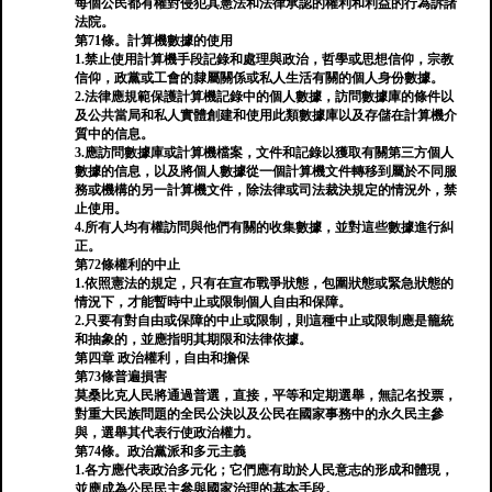
每個公民都有權對侵犯其憲法和法律承認的權利和利益的行為訴諸
法院。
第71條。計算機數據的使用
1.禁止使用計算機手段記錄和處理與政治，哲學或思想信仰，宗教
信仰，政黨或工會的隸屬關係或私人生活有關的個人身份數據。
2.法律應規範保護計算機記錄中的個人數據，訪問數據庫的條件以
及公共當局和私人實體創建和使用此類數據庫以及存儲在計算機介
質中的信息。
3.應訪問數據庫或計算機檔案，文件和記錄以獲取有關第三方個人
數據的信息，以及將個人數據從一個計算機文件轉移到屬於不同服
務或機構的另一計算機文件，除法律或司法裁決規定的情況外，禁
止使用。
4.所有人均有權訪問與他們有關的收集數據，並對這些數據進行糾
正。
第72條權利的中止
1.依照憲法的規定，只有在宣布戰爭狀態，包圍狀態或緊急狀態的
情況下，才能暫時中止或限制個人自由和保障。
2.只要有對自由或保障的中止或限制，則這種中止或限制應是籠統
和抽象的，並應指明其期限和法律依據。
第四章 政治權利，自由和擔保
第73條普遍損害
莫桑比克人民將通過普選，直接，平等和定期選舉，無記名投票，
對重大民族問題的全民公決以及公民在國家事務中的永久民主參
與，選舉其代表行使政治權力。
第74條。政治黨派和多元主義
1.各方應代表政治多元化；它們應有助於人民意志的形成和體現，
並應成為公民民主參與國家治理的基本手段。