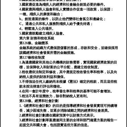
3.國家應促進為殘疾人的經濟和社會融合創造必要的條件。
4.國家應與殘疾人協會和私人實體合作促進一項政策，以保證：
一種。殘疾人的康復和融合；
b。創造適當的條件，以防止他們變得社會孤立和邊緣化；
C。通過公共和私人服務對殘疾人給予優先待遇；
d。輕鬆進入公共場所。
5.國家應鼓勵建立殘疾人協會。
第六章 財務和稅收系統
第126條。金融體系
金融系統的組織方式應保證儲蓄的形成，存款和安全，並確保採用
該國經濟和社會發展所需的金融措施。
第127條稅收制度
1.為適應國家和其他公共機構的財務需要，實現國家經濟政策的目
標，並保障收入和財富的公平分配，應建立稅收制度。
2.稅收應依法制定和修改，其中應規定稅收發生率和稅率，以及向
納稅人提供的財政利益和擔保。
3.不得強迫任何人繳納尚未根據《憲法》確定的稅款，而且這些稅
款未按法律進行評估和徵收。
4.在同一會計年度中，稅率發生率和稅率的基準可能不會增加。
5.稅法不具有追溯效力，除非對納稅人更有利。
第128條。經濟和社會計劃
1.《經濟和社會計劃》的目的是指導經濟和社會發展實現可持續增
長，減少區域失衡，並逐步消除城鄉之間的經濟和社會差異。
2.經濟和社會計劃應在國家預算中以財務方式表示。
3.經濟和社會計劃草案應連同主要的全球和部門備選方案的報告一
起提交共和國大會，包括證實這些方案的信息。