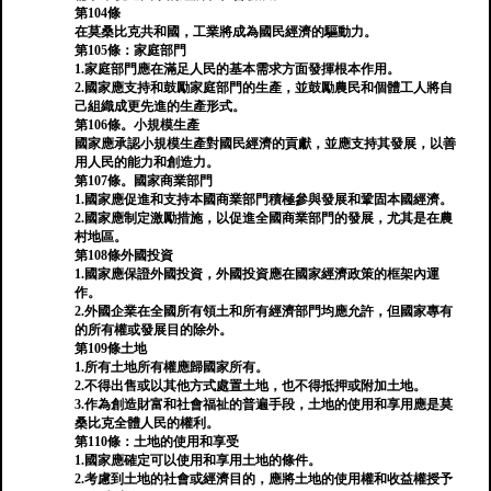
第104條
在莫桑比克共和國，工業將成為國民經濟的驅動力。
第105條：家庭部門
1.家庭部門應在滿足人民的基本需求方面發揮根本作用。
2.國家應支持和鼓勵家庭部門的生產，並鼓勵農民和個體工人將自
己組織成更先進的生產形式。
第106條。小規模生產
國家應承認小規模生產對國民經濟的貢獻，並應支持其發展，以善
用人民的能力和創造力。
第107條。國家商業部門
1.國家應促進和支持本國商業部門積極參與發展和鞏固本國經濟。
2.國家應制定激勵措施，以促進全國商業部門的發展，尤其是在農
村地區。
第108條外國投資
1.國家應保證外國投資，外國投資應在國家經濟政策的框架內運
作。
2.外國企業在全國所有領土和所有經濟部門均應允許，但國家專有
的所有權或發展目的除外。
第109條土地
1.所有土地所有權應歸國家所有。
2.不得出售或以其他方式處置土地，也不得抵押或附加土地。
3.作為創造財富和社會福祉的普遍手段，土地的使用和享用應是莫
桑比克全體人民的權利。
第110條：土地的使用和享受
1.國家應確定可以使用和享用土地的條件。
2.考慮到土地的社會或經濟目的，應將土地的使用權和收益權授予