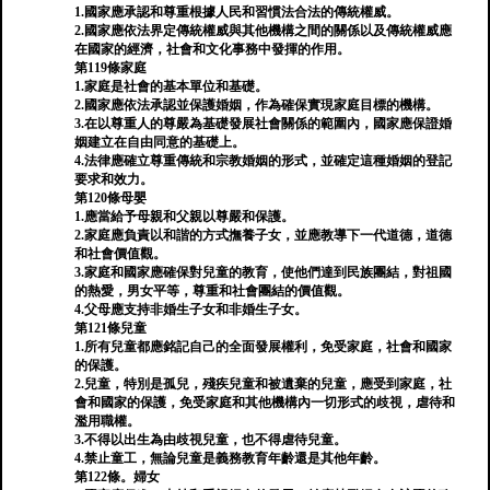
1.國家應承認和尊重根據人民和習慣法合法的傳統權威。
2.國家應依法界定傳統權威與其他機構之間的關係以及傳統權威應
在國家的經濟，社會和文化事務中發揮的作用。
第119條家庭
1.家庭是社會的基本單位和基礎。
2.國家應依法承認並保護婚姻，作為確保實現家庭目標的機構。
3.在以尊重人的尊嚴為基礎發展社會關係的範圍內，國家應保證婚
姻建立在自由同意的基礎上。
4.法律應確立尊重傳統和宗教婚姻的形式，並確定這種婚姻的登記
要求和效力。
第120條母嬰
1.應當給予母親和父親以尊嚴和保護。
2.家庭應負責以和諧的方式撫養子女，並應教導下一代道德，道德
和社會價值觀。
3.家庭和國家應確保對兒童的教育，使他們達到民族團結，對祖國
的熱愛，男女平等，尊重和社會團結的價值觀。
4.父母應支持非婚生子女和非婚生子女。
第121條兒童
1.所有兒童都應銘記自己的全面發展權利，免受家庭，社會和國家
的保護。
2.兒童，特別是孤兒，殘疾兒童和被遺棄的兒童，應受到家庭，社
會和國家的保護，免受家庭和其他機構內一切形式的歧視，虐待和
濫用職權。
3.不得以出生為由歧視兒童，也不得虐待兒童。
4.禁止童工，無論兒童是義務教育年齡還是其他年齡。
第122條。婦女