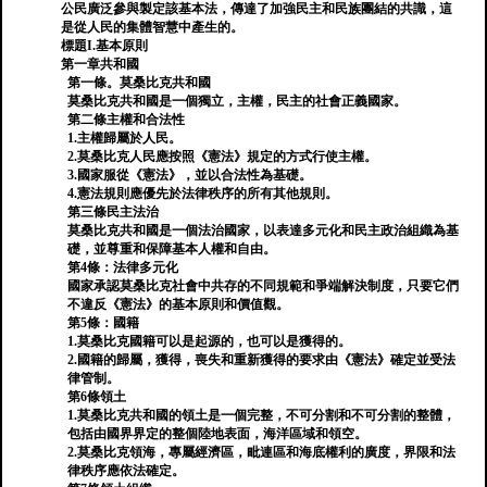
公民廣泛參與製定該基本法，傳達了加強民主和民族團結的共識，這
是從人民的集體智慧中產生的。
標題I.基本原則
第一章共和國
第一條。莫桑比克共和國
莫桑比克共和國是一個獨立，主權，民主的社會正義國家。
第二條主權和合法性
1.主權歸屬於人民。
2.莫桑比克人民應按照《憲法》規定的方式行使主權。
3.國家服從《憲法》，並以合法性為基礎。
4.憲法規則應優先於法律秩序的所有其他規則。
第三條民主法治
莫桑比克共和國是一個法治國家，以表達多元化和民主政治組織為基
礎，並尊重和保障基本人權和自由。
第4條：法律多元化
國家承認莫桑比克社會中共存的不同規範和爭端解決制度，只要它們
不違反《憲法》的基本原則和價值觀。
第5條：國籍
1.莫桑比克國籍可以是起源的，也可以是獲得的。
2.國籍的歸屬，獲得，喪失和重新獲得的要求由《憲法》確定並受法
律管制。
第6條領土
1.莫桑比克共和國的領土是一個完整，不可分割和不可分割的整體，
包括由國界界定的整個陸地表面，海洋區域和領空。
2.莫桑比克領海，專屬經濟區，毗連區和海底權利的廣度，界限和法
律秩序應依法確定。