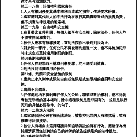
律才具有追溯效力。
第五十八條：賠償權和國家責任
1.人人有權因侵犯其基本權利而造成的損害，依法要求賠償。
2.國家應對其代理人的不法行為在履行其職責時造成的損害負責，
但不損害法律規定的追索權。
第五十九條：自由權和安全權
1.在莫桑比克共和國，每個人都享有安全權，除依法外，任何人均
不得被拘留和審判。
2.被告人應享有無罪推定，直到法院作出最終判決為止。
3.對於同一罪行，任何公民不得被審判超過一次，也不得施加犯罪
時未規定或重於適用刑罰的刑罰。
第60條刑法的適用
1.任何人在犯罪時不構成刑事犯罪，均不應受到譴責。
2.刑法只能追溯適用於被告。
第61條。刑罰和安全措施的限制
1.應禁止永久剝奪或限制自由或無限期或無限期的處罰和安全措
施。
2.處罰不容錯過。
3.任何處罰均不得剝奪任何人的公民，職業或政治權利，也不得剝
奪被定罪者的基本權利，除非這種限制是定罪固有的，並且是執行
死刑的具體必要條件。的句子。
第六十二條進入法院
1.國家應保證公民有權訴諸法院，被指控犯罪的人有權抗辯，並有
權獲得法律援助。
2.被告人有權自由選擇辯護律師協助訴訟的所有行為。應確保為出
於經濟原因無法聘請自己的律師的被告提供足夠的法律援助。
第63條律師與辯護