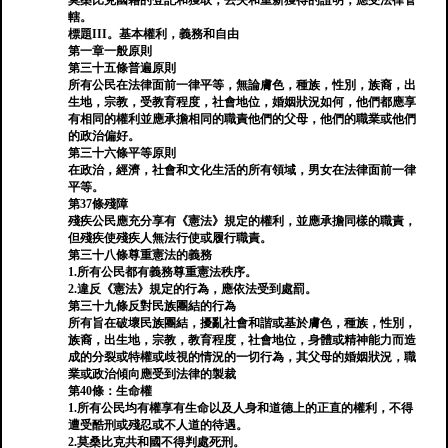
莫桑比克國籍的登記和獲取，丟失和重新獲得的證明，應受法律管
轄。
標題III。基本權利，義務和自由
第一章一般原則
第三十五條普遍原則
所有公民在法律面前一律平等，無論膚色，種族，性別，族裔，出
生地，宗教，受教育程度，社會地位，婚姻狀況如何，他們都應享
有相同的權利並應承擔相同的職責他們的父母，他們的職業或他們
的政治偏好。
第三十六條平等原則
在政治，經濟，社會和文化生活的所有領域，男女在法律面前一律
平等。
第37條殘障
殘疾公民應充分享有《憲法》規定的權利，並應承擔同樣的職責，
但殘疾使殘疾人無法行使或履行職責。
第三十八條尊重憲法的義務
1.所有公民都有義務尊重憲法秩序。
2.違反《憲法》規定的行為，應依法受到處罰。
第三十九條反對民族團結的行為
所有旨在破壞民族團結，擾亂社會和諧或基於膚色，種族，性別，
族裔，出生地，宗教，教育程度，社會地位，身體或精神能力而造
成的分裂或特權或歧視的情況的一切行為，其父母的婚姻狀況，職
業或政治傾向應受到法律的製裁
第40條：生命權
1.所有公民均有權享有生命以及人身和道德上的正直的權利，不得
遭受酷刑或殘忍或不人道的待遇。
2.莫桑比克共和國不得判處死刑。