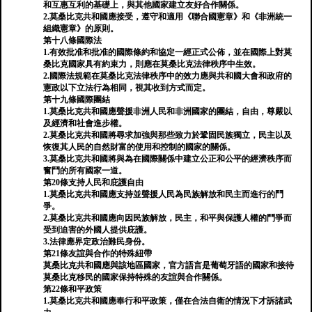
和互惠互利的基礎上，與其他國家建立友好合作關係。
2.莫桑比克共和國應接受，遵守和適用《聯合國憲章》和《非洲統一
組織憲章》的原則。
第十八條國際法
1.有效批准和批准的國際條約和協定一經正式公佈，並在國際上對莫
桑比克國家具有約束力，則應在莫桑比克法律秩序中生效。
2.國際法規範在莫桑比克法律秩序中的效力應與共和國大會和政府的
憲政以下立法行為相同，視其收到方式而定。
第十九條國際團結
1.莫桑比克共和國應聲援非洲人民和非洲國家的團結，自由，尊嚴以
及經濟和社會進步權。
2.莫桑比克共和國將尋求加強與那些致力於鞏固民族獨立，民主以及
恢復其人民的自然財富的使用和控制的國家的關係。
3.莫桑比克共和國將與為在國際關係中建立公正和公平的經濟秩序而
奮鬥的所有國家一道。
第20條支持人民和庇護自由
1.莫桑比克共和國應支持並聲援人民為民族解放和民主而進行的鬥
爭。
2.莫桑比克共和國應向因民族解放，民主，和平與保護人權的鬥爭而
受到迫害的外國人提供庇護。
3.法律應界定政治難民身份。
第21條友誼與合作的特殊紐帶
莫桑比克共和國應與該地區國家，官方語言是葡萄牙語的國家和接待
莫桑比克移民的國家保持特殊的友誼與合作關係。
第22條和平政策
1.莫桑比克共和國應奉行和平政策，僅在合法自衛的情況下才訴諸武