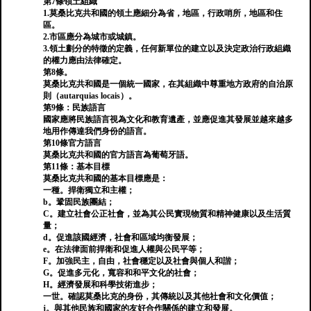
第7條領土組織
1.莫桑比克共和國的領土應細分為省，地區，行政哨所，地區和住
區。
2.市區應分為城市或城鎮。
3.領土劃分的特徵的定義，任何新單位的建立以及決定政治行政組織
的權力應由法律確定。
第8條。
莫桑比克共和國是一個統一國家，在其組織中尊重地方政府的自治原
則（autarquias locais）。
第9條：民族語言
國家應將民族語言視為文化和教育遺產，並應促進其發展並越來越多
地用作傳達我們身份的語言。
第10條官方語言
莫桑比克共和國的官方語言為葡萄牙語。
第11條：基本目標
莫桑比克共和國的基本目標應是：
一種。捍衛獨立和主權；
b。鞏固民族團結；
C。建立社會公正社會，並為其公民實現物質和精神健康以及生活質
量；
d。促進該國經濟，社會和區域均衡發展；
e。在法律面前捍衛和促進人權與公民平等；
F。加強民主，自由，社會穩定以及社會與個人和諧；
G。促進多元化，寬容和和平文化的社會；
H。經濟發展和科學技術進步；
一世。確認莫桑比克的身份，其傳統以及其他社會和文化價值；
j。與其他民族和國家的友好合作關係的建立和發展。