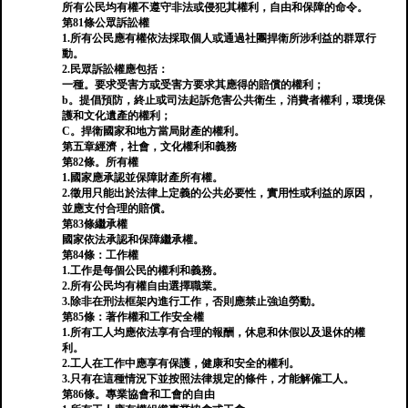
所有公民均有權不遵守非法或侵犯其權利，自由和保障的命令。
第81條公眾訴訟權
1.所有公民應有權依法採取個人或通過社團捍衛所涉利益的群眾行
動。
2.民眾訴訟權應包括：
一種。要求受害方或受害方要求其應得的賠償的權利；
b。提倡預防，終止或司法起訴危害公共衛生，消費者權利，環境保
護和文化遺產的權利；
C。捍衛國家和地方當局財產的權利。
第五章經濟，社會，文化權利和義務
第82條。所有權
1.國家應承認並保障財產所有權。
2.徵用只能出於法律上定義的公共必要性，實用性或利益的原因，
並應支付合理的賠償。
第83條繼承權
國家依法承認和保障繼承權。
第84條：工作權
1.工作是每個公民的權利和義務。
2.所有公民均有權自由選擇職業。
3.除非在刑法框架內進行工作，否則應禁止強迫勞動。
第85條：著作權和工作安全權
1.所有工人均應依法享有合理的報酬，休息和休假以及退休的權
利。
2.工人在工作中應享有保護，健康和安全的權利。
3.只有在這種情況下並按照法律規定的條件，才能解僱工人。
第86條。專業協會和工會的自由