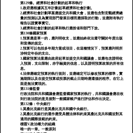
第129條。經濟和社會計劃的起草和執行
1.政府應根據其五年計劃起草經濟和社會計劃。
2.經濟和社會計劃草案應提交共和國大會，並應包含對宏觀經濟總
量的預測以及為實現部門發展目標而應採取的行動，並應附有執行
報告以證實事實它。
3.經濟和社會計劃的起草和執行應按省和部門下放。
第130條國家預算
1.預算應是單一的，應列明收支，並應始終依法遵守關於年度出版
和宣傳的規定。
2.預算可以包括多年期方案或項目，在這種情況下，預算應列明所
涉特定年份的支出。
3.國家預算法案應由政府起草並提交共和國議會，並應包含證明收
入預測，支出限制，赤字融資的信息，以及證明預算政策的所有信
息。
4.法律應確定預算的執行規則，並應確定可以修改預算的標準，實
施期限以及在提交預算或投票的截止日期時應遵循的程序。在它上
面是無法實現的。
第131條監督
行政法院和共和國議會應監督國家預算的執行，共和國議會應在收
到行​​政法院的意見後對一般國家帳戶進行評估和作出決定。
第132條：中央銀行
1.莫桑比克銀行是莫桑比克共和國中央銀行。
2.莫桑比克銀行的運作應受具體法律和約束莫桑比克共和國並對其
適用的國際規範的約束。
標題V.政治權力的組織
唯一的一章。一般原則