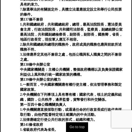
具有約束力。
7.除選舉法的有關規定外，具體立法還應規定設立和舉行公民投票
的條件。
第137條不兼容
1.共和國總統府，共和國總統府，總理，最高法院院長，憲法委員
會主席，行政法院院長，共和國司法部長，監察員，副總統辦公室
最高法院，共和國副總檢察長，副部長，副部長，國務卿，省長，
地區行政長官，現役軍人應互不相容。
2.除共和國總統和總理的職務外，政府成員的職務也應與前款所述
職務不符。
3.法律應界定其他不兼容之處，包括公職與私人職責之間的不兼容
之處。
第138條中央辦公室
中央國家機關是：主權公共機關，整個政府機構以及負責保證國家
利益佔上風和執行統一國家政策的機構。
第139條中央辦公室的權力
1.一般而言，中央國家機關應有權行使主權，依法管理事務和製定
國家政策。
2.中央機關在下列事項上具有專有權：國家代表，領土的定義和組
織，國防，公共秩序，邊界監督，貨幣發行和外交關係。
第一百四十條公職機關負責人
1.中央機關應直接採取行動，或通過任命的行政首長或行政代表採
取行動，由他們監督特定領土範圍內的中央活動。
2.法律應確定行使公共行政的形式，組織和權力。
第141條省政府
Go to top
1.省級政府代表為省長。