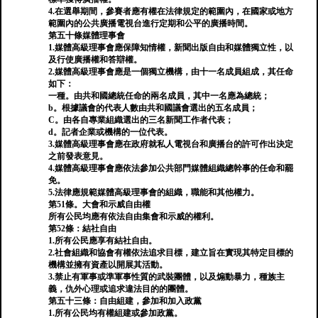
4.在選舉期間，參賽者應有權在法律規定的範圍內，在國家或地方
範圍內的公共廣播電視台進行定期和公平的廣播時間。
第五十條媒體理事會
1.媒體高級理事會應保障知情權，新聞出版自由和媒體獨立性，以
及行使廣播權和答辯權。
2.媒體高級理事會應是一個獨立機構，由十一名成員組成，其任命
如下：
一種。由共和國總統任命的兩名成員，其中一名應為總統；
b。根據議會的代表人數由共和國議會選出的五名成員；
C。由各自專業組織選出的三名新聞工作者代表；
d。記者企業或機構的一位代表。
3.媒體高級理事會應在政府就私人電視台和廣播台的許可作出決定
之前發表意見。
4.媒體高級理事會應依法參加公共部門媒體組織總幹事的任命和罷
免。
5.法律應規範媒體高級理事會的組織，職能和其他權力。
第51條。大會和示威自由權
所有公民均應有依法自由集會和示威的權利。
第52條：結社自由
1.所有公民應享有結社自由。
2.社會組織和協會有權依法追求目標，建立旨在實現其特定目標的
機構並擁有資產以開展其活動。
3.禁止有軍事或準軍事性質的武裝團體，以及煽動暴力，種族主
義，仇外心理或追求違法目的的團體。
第五十三條：自由組建，參加和加入政黨
1.所有公民均有權組建或參加政黨。