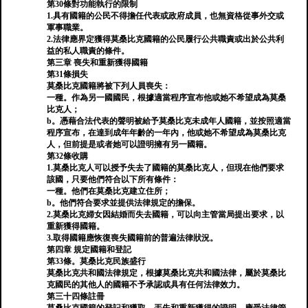
第30條對功能執行的限制
1.具有國籍的公民不得擔任代表或政府成員，也無資格從事外交或
軍事職業。
2.法律應界定獲得莫桑比克國籍的公民履行公共職責或出於公共利
益的私人職責的條件。
第三章 喪失和重新獲得國籍
第31條損失
莫桑比克國籍將被下列人員喪失：
一種。作為另一國國民，根據適當程序宣布他或她不希望成為莫桑
比克人；
b。憑藉合法代表的聲明被給予莫桑比克未成年人國籍，並按照適當
程序宣布，在達到成年年齡的一年內，他或她不希望成為莫桑比克
人，但前提是或者她可以證明擁有另一國籍。
第32條收購
1.莫桑比克人可以授予失去了國籍的莫桑比克人，但現在他們要求
該國，只要他們符合以下所有條件：
一種。他們在莫桑比克建立住所；
b。他們符合要求並提供法律規定的擔保。
2.莫桑比克婦女因結婚而失去國籍，可以向主管當局提出要求，以
重新獲得國籍。
3.取得國籍應恢復喪失國籍前的普遍法律狀況。
第四章 規定國籍和登記
第33條。莫桑比克民族盛行
莫桑比克共和國法律規定，根據莫桑比克共和國法律，屬於莫桑比
克國民的其他人的國籍不予承認或具有任何法律效力。
第三十四條註冊