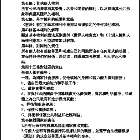
第41條：其他個人權利
所有公民均應享有其榮譽，名譽和聲譽的權利，以及捍衛其公共形
象和保護其隱私的權利。
第42條。基本權利的範圍和意義
《憲法》規定的基本權利不應排除法律規定的任何其他權利。
第43條基本權利的解釋
關於基本權利的憲法原則應與《世界人權宣言》和《非洲人權和人
民權利憲章》相協調並加以解釋。
第44條。對同胞的責任
所有個人都有義務尊重和考慮自己的同胞而沒有任何形式的歧視，
並保持與他們的關係，以促進，維護和加強尊重，相互容忍和團
結。
第四十五條對社區的責任
每個人都有義務：
一種。為國家社會服務，使他或她的身體和智力能力得到服務；
b。儘自己最大的能力和手段工作；
C。繳納會費和稅款；
d。在與社區的關係中倡導維護文化價值觀，寬容和對話精神，並總
體上為公民教育和進步做出貢獻；
e。捍衛和促進健康；
F。保護和養護環境；
G。捍衛和保護公共利益和社區利益。
第46條對國家的責任
1.所有公民都有義務為捍衛國家做出貢獻。
2.每個人也都有義務履行其根據法律的義務，並遵守合法機構根據
《憲法》的規定並尊重其基本權利的命令。