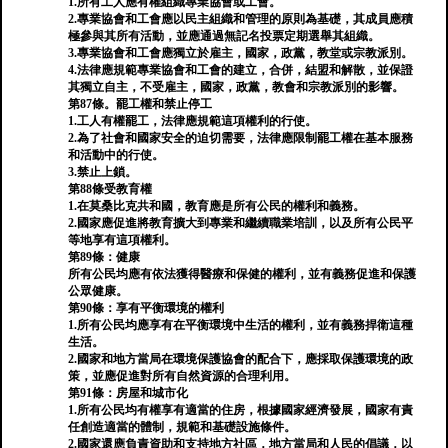
1.所有工人應有權組織專業協會或工會。
2.專業協會和工會應以民主組織和管理的原則為基礎，其成員應積
極參與其所有活動，並應通過無記名投票定期選舉其組織。
3.專業協會和工會應獨立於雇主，國家，政黨，教堂或宗教派別。
4.法律應規範專業協會和工會的建立，合併，結盟和解散，並保證
其獨立自主，不受雇主，國家，政黨，教會和宗教派別的影響。
第87條。罷工權和禁止停工
1.工人有權罷工，法律應規範這項權利的行使。
2.為了社會和國家安全的迫切需要，法律應限制罷工權在基本服務
和活動中的行使。
3.禁止上鎖。
第88條受教育權
1.在莫桑比克共和國，教育應是所有公民的權利和義務。
2.國家應促進將教育擴大到專業和繼續職業培訓，以及所有公民平
等地享有這項權利。
第89條：健康
所有公民均應有依法獲得醫療和保健的權利，並有義務促進和保護
公眾健康。
第90條：享有平衡環境的權利
1.所有公民均應享有在平衡環境中生活的權利，並有義務捍衛這種
生活。
2.國家和地方當局在環境保護協會的配合下，應採取保護環境的政
策，並應促進對所有自然資源的合理利用。
第91條：房屋和城市化
1.所有公民均有權享有適當的住房，根據國家經濟發展，國家有責
任創造適當的體制，規範和基礎設施條件。
2.國家還應負責資助和支持地方社區，地方當局和人民的倡議，以