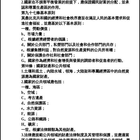
2.國家在不損害平衡發展的前提下，應保證國民財富的分配，並承
認和尊重生產區的作用。
第九十七條基本原則
莫桑比克共和國的經濟和社會秩序應旨在滿足人民的基本需求和促
進社會福祉，並應基於以下基本原則：
一種。勞動價值；
b。市場力量；
C。根據經濟經營者的倡議；
d。關於公共部門，私營部門以及社會和合作部門的共存；
e。根據集體利益，對自然資源和生產資料的公共所有權；
F。關於保護合作社和社會部門；
G。國家作為經濟和社會增長與發展的調節者和促進者的行動。
第98條：國家財產和公共領域
1.土壤和底土，內陸水域，領海，大陸架和專屬經濟區中的自然資
源應為國家財產。
2.國家的公共領域應包括：
一種。海區；
b。空域；
C。考古遺產
d。自然保護區；
e。水力資源；
F。能源；
G。公路和鐵路；
H。礦床；
一世。根據法律歸類為其他財產。
3.法律應規範公共領域的財產法律制度及其管理和保護，並應適當