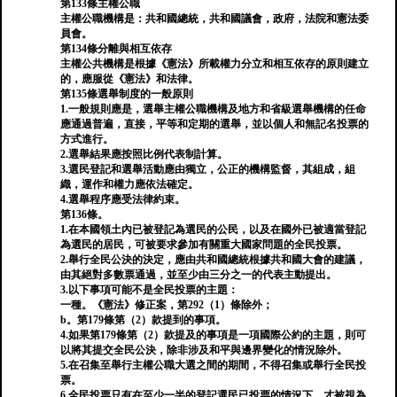
第133條主權公職
主權公職機構是：共和國總統，共和國議會，政府，法院和憲法委
員會。
第134條分離與相互依存
主權公共機構是根據《憲法》所載權力分立和相互依存的原則建立
的，應服從《憲法》和法律。
第135條選舉制度的一般原則
1.一般規則應是，選舉主權公職機構及地方和省級選舉機構的任命
應通過普遍，直接，平等和定期的選舉，並以個人和無記名投票的
方式進行。
2.選舉結果應按照比例代表制計算。
3.選民登記和選舉活動應由獨立，公正的機構監督，其組成，組
織，運作和權力應依法確定。
4.選舉程序應受法律約束。
第136條。
1.在本國領土內已被登記為選民的公民，以及在國外已被適當登記
為選民的居民，可被要求參加有關重大國家問題的全民投票。
2.舉行全民公決的決定，應由共和國總統根據共和國大會的建議，
由其絕對多數票通過，並至少由三分之一的代表主動提出。
3.以下事項可能不是全民投票的主題：
一種。《憲法》修正案，第292（1）條除外；
b。第179條第（2）款提到的事項。
4.如果第179條第（2）款提及的事項是一項國際公約的主題，則可
以將其提交全民公決，除非涉及和平與邊界變化的情況除外。
5.在召集至舉行主權公職大選之間的期間，不得召集或舉行全民投
票。
6.全民投票只有在至少一半的登記選民已投票的情況下，才被視為