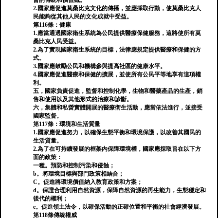
會的傳統和價值觀。
2.國家應促進莫桑比克文化的傳播，並應採取行動，使莫桑比克人
民能夠從其他人民的文化成就中受益。
第116條：健康
1.應當通過國家衛生系統為公民提供醫療保健服務，這將使所有莫
桑比克人民受益。
2.為了實現國家衛生系統的目標，法律應規定提供醫療和保健的方
式。
3.國家應鼓勵公民和機構參與提高社區的健康水平。
4.國家應促進醫療和保健的擴展，並使所有公民平等地享有這項權
利。
五，國家負責促進，監督和控制化學，生物和醫藥產品的生產，銷
售和使用以及其他形式的治療和診斷。
六，集體和私營實體開展的醫療衛生活動，應當依法進行，並接受
國家監督。
第117條：環境和生活質量
1.國家應促進努力，以確保生態平衡和環境保護，以改善其國民的
生活質量。
2.為了在可持續發展的框架內保障環境權，國家應採取旨在以下方
面的政策：
一種。預防和控制污染和侵蝕；
b。將環境目標與部門政策相結合；
C。促進將環境價值納入教育政策和方案；
d。保證合理利用自然資源，保障自然資源的再生能力，生態穩定和
後代的權利；
e。促進領土法令，以確保活動的正確位置和平衡的社會經濟發展。
第118條傳統權威