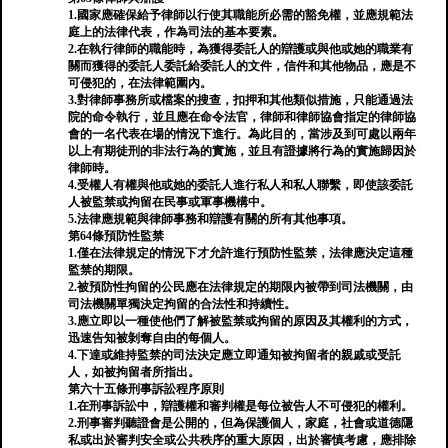
1.國家應確保給予律師以行使其職能所必需的豁免權，並應規範法
庭上的法律代表，作為司法的基本要素。
2.在執行律師的職能時，為獲得委託人的辯護或與他或她的職業有
關而獲得的委託人委託給委託人的文件，信件和其他物品，應是不
可侵犯的，在法律範圍內。
3.對律師事務所或檔案的搜查，扣押和其他類似措施，只能通過法
院的命令執行，並且應在命令法官，律師和律師協會指定的律師協
會的一名代表在場的情況下進行。為此目的，當涉及到可處以兩年
以上有期徒刑的非法行為的實施，並且有證據將行為的實施歸因於
律師時。
4.受權人有權與他或她的委託人進行私人和私人聯繫，即使該委託
人被監禁或拘留在民事或軍事機構中。
5.法律應規範與律師事務和辯護有關的所有其他事項。
第64條預防性監禁
1.僅在法律規定的情況下才允許進行預防性監禁，法律應決定這種
監禁的期限。
2.被預防性拘留的公民應在法律規定的期限內被帶到司法機關，由
司法機關單獨決定拘留的合法性和持續性。
3.應立即以一種使他們了解被監禁或拘留的原因及其權利的方式，
迅速告知被剝奪自由的每個人。
4.下達或維持監禁的司法決定應立即通知被拘留者的親戚或受託
人，如被拘留者所指出。
第六十五條刑事訴訟程序原則
1.在刑事訴訟中，辯護權和審判權是每位被告人不可侵犯的權利。
2.刑事審判聽證會是公開的，但為保護個人，家庭，社會或道德隱
私或出於審判安全或公共秩序的重大原因，出於審慎考慮，應排除