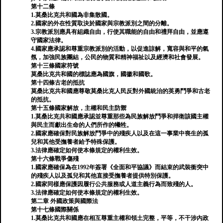
第十二條
1.莫桑比克共和國為非集散國。
2.國家的外在性質取決於國家與宗教派別之間的分離。
3.宗教派別應具有組織自由，行使其職能的自由和禮拜自由，並應遵
守國家法律。
4.國家應承認和尊重宗教派別的活動，以促進諒解，寬容與和平的氣
氛，加強民族團結，公民的物質和精神福祉以及經濟和社會發展。
第十三條國家符號
莫桑比克共和國的標誌應為國旗，國徽和國歌。
第十四條古老的抵抗
莫桑比克共和國應尊敬莫桑比克人民反對外國統治的英勇鬥爭和古老
的抵抗。
第十五條國家解放，主權和民主防禦
1.莫桑比克共和國應承認並尊重那些為民族解放鬥爭和捍衛該國主權
與民主而獻出生命的人們所作的犧牲。
2.國家應確保對民族解放鬥爭中的殘疾人以及在這一事業中喪生的孤
兒和其他受撫養者給予特殊保護。
3.法律應確定如何使本條規定的權利生效。
第十六條戰爭傷殘
1.國家應確保為在1992年簽署《全面和平協議》而結束的武裝衝突中
的殘疾人以及孤兒和其他直接受撫養者提供特別保護。
2.國家同樣應保護因履行公共服務或人道主義行為而致殘的人。
3.法律應確定如何使本條規定的權利生效。
第二章 外國政策與國際法
第十七條國際關係
1.莫桑比克共和國應在相互尊重主權和領土完整，平等，不干涉內政