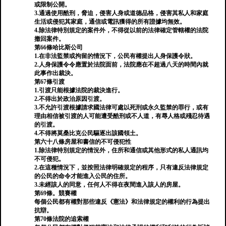
或限制公開。
3.通過使用酷刑，脅迫，侵害人身或道德品格，侵害其私人和家庭
生活或侵犯其家庭，通信或電訊獲得的所有證據均無效。
4.除法律特別規定的案件外，不得從以前的法律確定管轄權的法院
撤回案件。
第66條哈比斯公司
1.在非法監禁或拘留的情況下，公民有權提出人身保護令狀。
2.人身保護令令應置於法院面前，法院應在不超過八天的時間內就
此事作出裁決。
第67條引渡
1.引渡只能根據法院的裁決進行。
2.不得出於政治原因引渡。
3.不允許引渡根據請求國法律可處以死刑或永久監禁的罪行，或有
理由相信被引渡的人可能遭受酷刑或不人道，有辱人格或殘忍待遇
的引渡。
4.不得將莫桑比克公民驅逐出該國領土。
第六十八條房屋和書信的不可侵犯性
1.除法律特別規定的情況外，住所和通信或其他形式的私人通訊均
不可侵犯。
2.在這種情況下，並按照法律明確規定的程序，只有違反法律規定
的公民的命令才能進入公民的住所。
3.未經該人的同意，任何人不得在夜間進入該人的房屋。
第69條。競賽權
每個公民都有權對那些違反《憲法》和法律規定的權利的行為提出
抗辯。
第70條法院的追索權