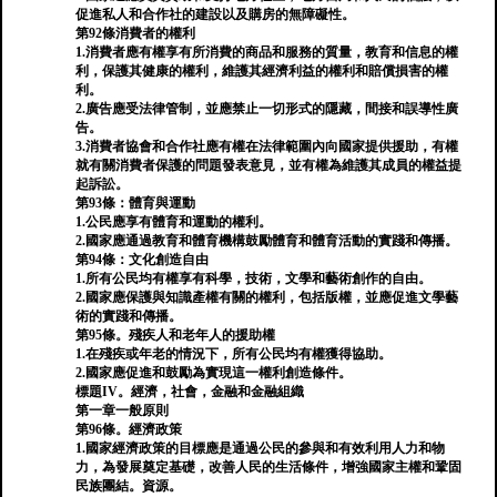
促進私人和合作社的建設以及購房的無障礙性。
第92條消費者的權利
1.消費者應有權享有所消費的商品和服務的質量，教育和信息的權
利，保護其健康的權利，維護其經濟利益的權利和賠償損害的權
利。
2.廣告應受法律管制，並應禁止一切形式的隱藏，間接和誤導性廣
告。
3.消費者協會和合作社應有權在法律範圍內向國家提供援助，有權
就有關消費者保護的問題發表意見，並有權為維護其成員的權益提
起訴訟。
第93條：體育與運動
1.公民應享有體育和運動的權利。
2.國家應通過教育和體育機構鼓勵體育和體育活動的實踐和傳播。
第94條：文化創造自由
1.所有公民均有權享有科學，技術，文學和藝術創作的自由。
2.國家應保護與知識產權有關的權利，包括版權，並應促進文學藝
術的實踐和傳播。
第95條。殘疾人和老年人的援助權
1.在殘疾或年老的情況下，所有公民均有權獲得協助。
2.國家應促進和鼓勵為實現這一權利創造條件。
標題IV。經濟，社會，金融和金融組織
第一章一般原則
第96條。經濟政策
1.國家經濟政策的目標應是通過公民的參與和有效利用人力和物
力，為發展奠定基礎，改善人民的生活條件，增強國家主權和鞏固
民族團結。資源。