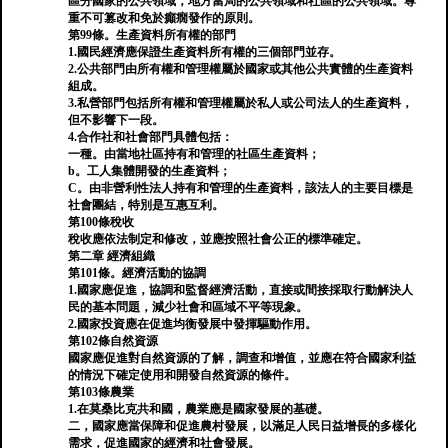
區分國家的公共領域，地方當局的公共領域和社區的公共領域。尊
重不可篡改和免於癲癇發作的原則。
第99條。生產資料所有權的部門
1.國民經濟應保證生產資料所有權的三個部門並存。
2.公共部門由所有權和管理權屬於國家或其他公共實體的生產資料
組成。
3.私營部門包括所有權和管理權屬於私人或公司法人的生產資料，
但不影響下一段。
4.合作社和社會部門具體包括：
一種。由當地社區持有和管理的社區生產資料；
b。工人集體開發的生產資料；
C。由非營利性法人持有和管理的生產資料，該法人的主要目標是
社會團結，特別是互惠互利。
第100條稅收
稅收應依法制定和修改，並應按照社會公正的標準確定。
第二章 經濟組織
第101條。經濟活動的協調
1.國家應促進，協調和監督經濟活動，直接或間接採取行動解決人
民的基本問題，減少社會和區域不平等現象。
2.國家投資應在促進均衡發展中發揮驅動作用。
第102條自然資源
國家應促進對自然資源的了解，調查和增值，並應在符合國家利益
的情況下確定使用和開發自然資源的條件。
第103條農業
1.在莫桑比克共和國，農業應是國家發展的基礎。
二，國家應當保障和促進農村發展，以滿足人民日益增長的多樣化
需求，促進國家的經濟和社會發展。