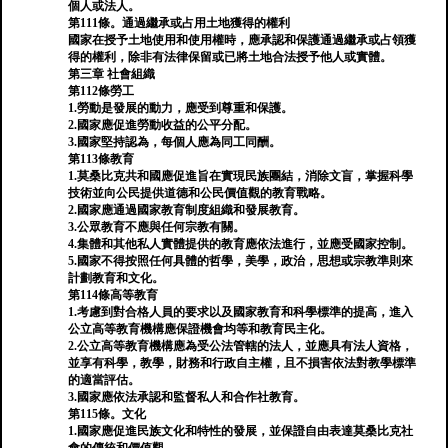
個人或法人。
第111條。通過繼承或占用土地獲得的權利
國家在授予土地使用和使用權時，應承認和保護通過繼承或占領獲
得的權利，除非有法律保留或已將土地合法授予他人或實體。
第三章 社會組織
第112條勞工
1.勞動是發展的動力，應受到尊重和保護。
2.國家應促進勞動收益的公平分配。
3.國家堅持認為，每個人應為同工同酬。
第113條教育
1.莫桑比克共和國應促進旨在實現民族團結，消除文盲，掌握科學
技術並向公民提供道德和公民價值觀的教育戰略。
2.國家應通過國家教育制度組織和發展教育。
3.公眾教育不應與任何宗教有關。
4.集體和其他私人實體提供的教育應依法進行，並應受國家控制。
5.國家不得按照任何具體的哲學，美學，政治，思想或宗教準則來
計劃教育和文化。
第114條高等教育
1.考慮到對合格人員的要求以及國家教育和科學標準的提高，進入
公立高等教育機構應保證機會均等和教育民主化。
2.公立高等教育機構應為受公法管轄的法人，並應具有法人資格，
並享有科學，教學，財務和行政自主權，且不損害依法對教學標準
的適當評估。
3.國家應依法承認和監督私人和合作社教育。
第115條。文化
1.國家應促進民族文化和特性的發展，並保證自由表達莫桑比克社