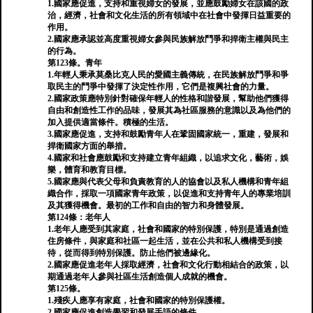
1.國家應促進，支持和重視婦女的發展，並應鼓勵婦女在該國的政
治，經濟，社會和文化生活的所有領域中在社會中發揮日益重要的
作用。
2.國家應承認並高度重視婦女參與民族解放鬥爭和捍衛主權與民主
的行為。
第123條。青年
1.年輕人秉承莫桑比克人民的愛國主義傳統，在民族解放鬥爭和爭
取民主的鬥爭中發揮了決定性作用，它們是複興社會的力量。
2.國家政策應特別針對確保年輕人的性格和諧發展，幫助他們獲得
自由和創造性工作的品味，發展其為社區服務的意識以及為他們的
加入提供適當條件。積極的生活。
3.國家應促進，支持和鼓勵青年人在鞏固國家統一，重建，發展和
捍衛國家方面的舉措。
4.國家和社會應鼓勵和支持建立青年組織，以追求文化，藝術，娛
樂，體育和教育目標。
5.國家應與代表父母和負責教育的人的協會以及私人機構和青年組
織合作，採取一項國家青年政策，以促進和支持青年人的專業培訓
及其獲得機會。最初的工作和自由的智力和身體發展。
第124條：老年人
1.老年人應受到其家庭，社會和國家的特別保護，特別是通過創造
住房條件，與家庭和社區一起生活，並在公共和私人機構受到接
待，從而得到特別保護。防止他們被邊緣化。
2.國家應促進老年人採取經濟，社會和文化行動相結合的政策，以
期通過老年人參與社區生活創造個人成就的機會。
第125條。
1.殘疾人應享有家庭，社會和國家的特別保護權。
2.國家應促進創造學習和發展手語的條件。