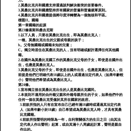
力。
2.莫桑比克共和國應支持通過談判解決衝突的首要條件。
3.莫桑比克共和國應堅持所有國家的普遍和普遍裁軍原則。
4.莫桑比克共和國應提倡將印度洋轉變為一個無核和平區。
標題II。國籍
第一章國籍的起源
第23條索斯和桑吉尼斯
1.以下人員，只要在莫桑比克出生，即為莫桑比克人：
一種。莫桑比克出生的父親或母親的孩子；
b。父母無國籍或國籍未知的兒童；
C。獨立時居住在莫桑比克的人，沒有明確或默許選擇任何其他國
籍。
2.在國外為莫桑比克國工作的莫桑比克父母的子女，即使是在國外出
生，也應是莫桑比克人。
3.莫桑比克父母的子女，即使是在國外出生，也應是莫桑比克人，但
前提是他們已明確代表18歲以上的人或通過法定代表人（如果年齡較
小）聲明他們希望成為莫桑比克人。
第24條。
1.宣布獨立後在莫桑比克出生的人是莫桑比克國民。
2.本規則不適用於由外籍父親和外籍母親所生的子女，如果他們中的
任何一個在莫桑比克受僱於其所在國家的政府。
3.前款所指的人只有在宣布自己已經年滿18歲時或通過其法定代表
人（如果年齡小於18歲）自己希望成為莫桑比克人時，才具有莫桑
比克國籍。
4.前款所指聲明的時限為一年，自利害關係方的生日之日（由其法
定代表人作出聲明）起算，或自其滿十八周歲起計算，聲明是親自
作出的。