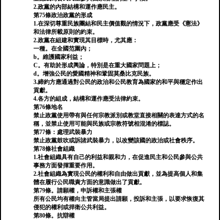
2.政黨的內部結構和運作應民主。
第75條政治政黨的形成
1.在深切尊重民族團結和民主價值觀的情況下，政黨應受《憲法》
和法律所載原則的約束。
2.政黨在組建和實現其目標時，尤其應：
一種。在全國范圍內；
b。維護國家利益；
C。有助於形成輿論，特別是在重大國家問題上；
d。增強公民的愛國精神和鞏固莫桑比克民族。
3.締約方應通過對公民的政治和公民教育為國家的和平與穩定作出
貢獻。
4.各方的組成，結構和運作應受法律約束。
第76條地名
禁止政黨使用帶有與任何宗教派別或教堂直接相關的表達方式的名
稱，並禁止使用可能與民族或宗教符號相混淆的標誌。
第77條：處理武裝暴力
禁止政黨鼓吹或訴諸武裝暴力，以改變該國的政治或社會秩序。
第78條社會組織
1.社會組織具有自己的利益和親和力，在促進民主和公民參與公共
事務方面發揮重要作用。
2.社會組織為實現公民的權利和自由做出貢獻，並為提高個人和集
體在履行公民職責方面的意識做出了貢獻。
第79條。請願權，申訴權和主張權
所有公民均有權向主管當局提出請願，投訴和主張，以要求恢復其
侵犯的權利或捍衛公共利益。
第80條。抗辯權