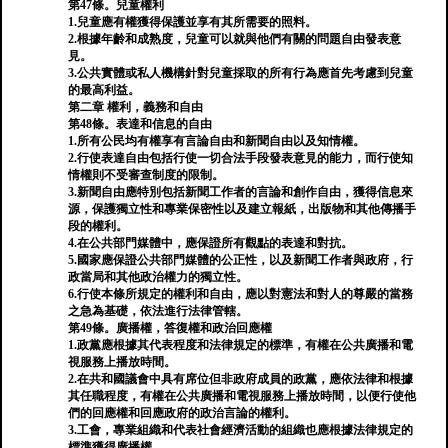
第47條。兒童權利
1.兒童應有權獲得保護並享有其所需要的照料。
2.根據年齡和成熟度，兒童可以就與他們有關的問題自由發表意
見。
3.公共實體或私人機構針對兒童採取的所有行為應首先考慮到兒童
的最高利益。
第二章 權利，義務和自由
第48條。表達和信息的自由
1.所有公民均有權享有言論自由和新聞自由以及知情權。
2.行使表達自由包括行使一切合法手段發表意見的能力，而行使知
情權則不受審查制度的限制。
3.新聞自由應特別包括新聞工作者的言論和創作自由，獲得信息來
源，保護獨立性和專業保密性以及建立報紙，出版物和其他傳播手
段的權利。
4.在公共部門媒體中，應保證所有觀點的表達和對抗。
5.國家應保證公共部門媒體的公正性，以及新聞工作者與政府，行
政當局和其他政治權力的獨立性。
6.行使本條所規定的權利和自由，應以對憲法和對人的尊嚴的當務
之急為基礎，依法進行法律管轄。
第49條。廣播權，答復權和政治回應權
1.政黨應根據其代表程度和法律規定的標準，有權在公共廣播和電
視服務上播放時間。
2.在共和國議會中具有席位但非政府成員的政黨，應依法律和根據
其任職程度，有權在公共廣播和電視服務上播放時間，以便行使他
們的回應權和回應政府的政治言論的權利。
3.工會，專業組織和代表社會經濟活動的組織也應根據法律規定的
標準獲得廣播權。