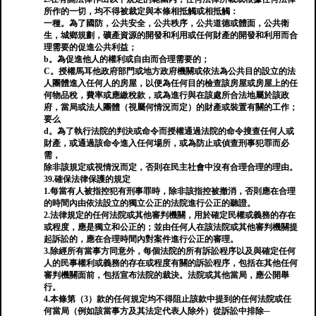
所作的一切，均不得被裁定與本條相抵觸或相抵觸：
一種。為了國防，公共安全，公共秩序，公共道德或體面，公共衛
生，城鄉規劃，礦產資源的開發和利用或任何財產的開發和利用而合
理需要的促進公共利益；
b。為促進他人的權利或自由而合理需要的；
C。授權馬耳他政府部門或地方政府機關或依法為公共目的設立的法
人團體進入任何人的房屋，以便為任何目的檢查該房屋或房屋上的任
何物品稅，費率或應繳稅款，或為進行與在該處所合法地屬於該政
府，當局或法人團體（視屬何情況而定）的財產或裝置有關的工作；
要么
d。為了執行法院的判決或命令而授權通過法院的命令搜查任何人或
財產，或通過該命令進入任何場所，或為防止或偵查刑事犯罪而必
需，
除非該規定或視情況而定，否則在民主社會中沒有合理合理的理由。
39.確保法律保護的規定
1.每當有人被指控犯有刑事罪時，除非該指控被撤消，否則應在合理
的時間內由依法設立的獨立公正的法院進行公正的聽證。
2.法律規定的任何法院或其他審判機關，用於確定民權或義務的存在
或程度，應是獨立和公正的；並由任何人在該法院或其他審判機關提
起訴訟的，應在合理時間內對案件進行公正的審理。
3.除經所有當事方同意外，每個法院的所有訴訟程序以及與確定任何
人的民事權利或義務的存在或程度有關的訴訟程序，包括在其他任何
審判機關面前，包括宣布法院的裁決。法院或其他當局，應公開舉
行。
4.本條第（3）款的任何規定均不得阻止該款中提到的任何法院或任
何當局（例如該當事方及其法定代表人除外）從訴訟中排除─