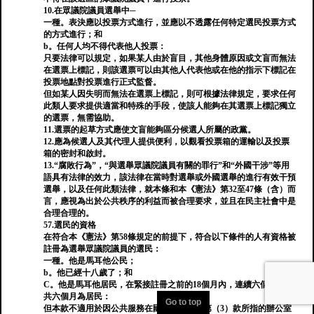
10.在眾議院議員選舉中─
一種。表決應以投票方式進行，並應以不透露任何特定選民投票方式
的方式進行；和
b。任何人均不得代表他人投票：
只要法律可以規定，如果某人由於盲目，其他身體原因或文盲而無法
在選票上標記，則該選票可以由其他人代表他或在他的指示下標記在
投票地點對投票進行正式監督。
但如某人因失明而無法在選票上標記，則可根據法律規定，要求任何
此類人要求提供適當和特殊的手段，使該人能夠在其選票上標記獨立
的選票，無需協助。
11.選票的起草方式應使文盲能夠區分候選人所屬的政黨。
12.應為候選人及其代理人提供便利，以觀看投票箱的運輸以及投票
箱的密封和啟封。
13.“腐敗行為”，“與選舉眾議院議員有關的罪行”和“外國干涉”等用
語具有法律的效力，該法律在當時對選舉或外國選舉的進行有效干預
選舉，以及任何此類法律，就本條和本《憲法》第32至47條（含）而
言，應視為出於公共秩序的利益而被合理要求，並且在民主社會中是
合理合理的。
57.選民的資格
在符合本《憲法》第58條規定的前提下，符合以下條件的人有資格被
註冊為選舉眾議院議員的選民：
一種。他是馬耳他公民；
b。他已經十八歲了；和
C。他是馬耳他居民，在緊接註冊之前的18個月內，連續六個月或總
共六個月為居民：
Go to top
但本款不適用於因公共服務在國外（包括在第（3）款所指的辦公室