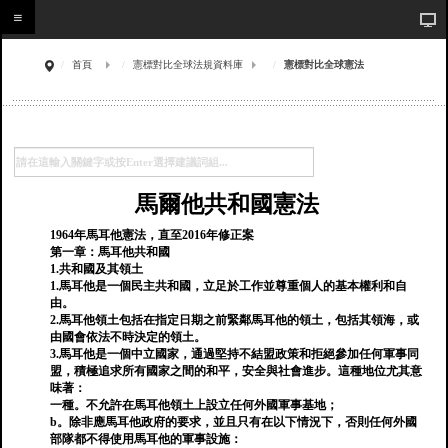
首頁
憲標對比全球法規資料庫
憲標對比全球憲法
馬爾他共和國憲法
1964年馬耳他憲法，直至2016年修正案
第一章：馬耳他共和國
1.共和國及其領土
1.馬耳他是一個民主共和國，立足於工作並尊重個人的基本權利和自
由。
2.馬耳他領土包括在指定日期之前緊鄰馬耳他的領土，包括其領海，或
由國會依法不時決定的領土。
3.馬耳他是一個中立國家，通過堅持不結盟政策和拒絕參加任何軍事同
盟，積極追求所有國家之間的和平，安全與社會進步。這種地位尤其意
味著：
一種。不允許在馬耳他領土上設立任何外國軍事基地；
b。除非應馬耳他政府的要求，並且只有在以下情況下，否則任何外國
部隊都不得使用馬耳他的軍事設施：