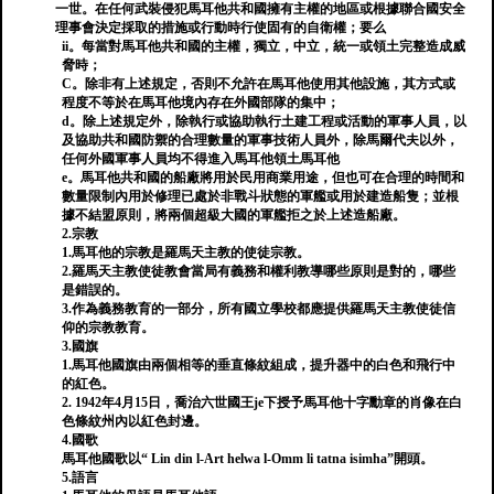
一世。在任何武裝侵犯馬耳他共和國擁有主權的地區或根據聯合國安全
理事會決定採取的措施或行動時行使固有的自衛權；要么
ii。每當對馬耳他共和國的主權，獨立，中立，統一或領土完整造成威
脅時；
C。除非有上述規定，否則不允許在馬耳他使用其他設施，其方式或
程度不等於在馬耳他境內存在外國部隊的集中；
d。除上述規定外，除執行或協助執行土建工程或活動的軍事人員，以
及協助共和國防禦的合理數量的軍事技術人員外，除馬爾代夫以外，
任何外國軍事人員均不得進入馬耳他領土馬耳他
e。馬耳他共和國的船廠將用於民用商業用途，但也可在合理的時間和
數量限制內用於修理已處於非戰斗狀態的軍艦或用於建造船隻；並根
據不結盟原則，將兩個超級大國的軍艦拒之於上述造船廠。
2.宗教
1.馬耳他的宗教是羅馬天主教的使徒宗教。
2.羅馬天主教使徒教會當局有義務和權利教導哪些原則是對的，哪些
是錯誤的。
3.作為義務教育的一部分，所有國立學校都應提供羅馬天主教使徒信
仰的宗教教育。
3.國旗
1.馬耳他國旗由兩個相等的垂直條紋組成，提升器中的白色和飛行中
的紅色。
2. 1942年4月15日，喬治六世國王je下授予馬耳他十字勳章的肖像在白
色條紋州內以紅色封邊。
4.國歌
馬耳他國歌以“ Lin din l-Art helwa l-Omm li tatna isimha”開頭。
5.語言