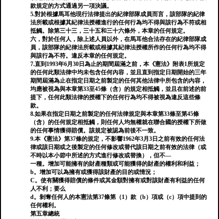
款規定的方式通過另一項決議。
5.對於根據馬耳他現行法律提出的紀律部隊成員而言，該部隊的紀律
法所載或根據其紀律法授權進行的任何行為均不得與該行為不符或相
抵觸。除第三十三，三十五和三十六條外，本章的任何規定。
六，對於任何人，除上述人員以外，在馬耳他合法存在的紀律部隊成
員，該部隊的紀律法所載或根據其紀律法授權所作的任何行為均不得
與該行為不符。違反本章的任何規定。
7.直到1993年6月30日為止的期間屆滿之前，本《憲法》附表1所規定
的任何此類法律中均未包含任何內容，並且直到指定日期開始的三年
期間屆滿為止在指定日期之前製定的任何其他法律中所包含的內容，
均應被視為與本章第33至45條（含）的規定相抵觸，並且在前述的前
提下，任何此類法律的授權下的任何行為均不得被視為違反這些條
款。
8.如果在指定日期之前製定的任何法律規定與本章第33條至第45條
（含）的任何規定相抵觸，則任何人均無權就在聯合國的授權下所做
的任何事情獲得賠償。該規定被認為前後不一致。
9.本《憲法》第37條的規定，不影響1962年3月3日之前有效的任何法
律或該日期或之後製定的任何修改或替代該日期之前有效的法律（或
不時以本小節中所述的方式進行修改或替換），但不—
一種。增加可能擁有的財產種類或可能獲得的財產的權利和利益；
b。增加可以為擁有或獲得該財產的目的或情況；
C。使有關獲得賠償的條件或其金額對擁有或對該財產有利益的任何
人不利；要么
d。剝奪任何人的本憲法第37條第（1）款（b）項或（c）項中提到的
任何權利。
第五章總統