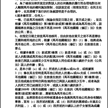
d。為了確保法律所規定的對該人的任何義務的履行而合理地對任何
人離開馬耳他的權利施加限制，但該規定或（視情況而定）在民主社
會中，在其授權下進行的行為被證明是不合理的。
4.就本條而言，任何人─
一種。已從馬耳他移民（無論在指定日期之前，當天或之後），並且
根據《馬耳他國籍法》第3條第1款或第5條第1款成為馬耳他公民，該
國籍將在來臨之日生效不再是2000年《馬耳他國籍（修訂）法》生效
的公民；要么
b。在指定日期之前從馬耳他移民，但由於他在當天之前不再是聯合
王國和殖民地的公民，根據《馬耳他國籍法》第3（1）條，他將成為
馬耳他公民，在2000年《馬耳他公民身份（修訂）法》生效後生效；
要么
C。根據本條第（3）款或第5條第（1）款是本款（a）或（b）項所
述人的配偶或馬耳他公民的配偶2000年《馬耳他國籍（修訂）法》生
效後已與該人結婚至少五年並與該人同住或未滿21歲的子女的《公民
法》該人的年齡；要么
d。是本小節（a）或（b）所述的人的遺ow或the夫，或根據第
3（1）條在其去世時是馬耳他公民的人的遺ow或the夫或《 2000年馬
耳他國籍（修訂）法》生效後生效的《馬耳他國籍法》第5條第1款，
並且他或她去世時仍與他/她同住已與該人結婚至少五年，或者為該
人的死亡而已結婚至少五年，或該人未滿21歲的孩子，
根據2000年《馬耳他國籍（修訂）法》生效的《馬耳他國籍法》第3
條第1款或第5條第1款，應被視為馬耳他公民：
前提是，如果部長在任何時候通過命令負責與馬耳他公民身份有關的
事務，宣布（c）段所述的配偶，或（d）段所述的寡婦或w夫違反公
共利益， ），或（c）或（d）段所述的18歲以上的子女被視為或繼