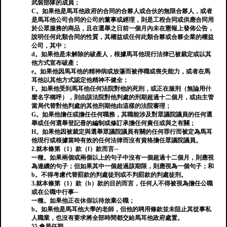
武裝部隊的成員；
C。如果他是馬耳他政府的合同的合夥人或合伙的無限合夥人，或者
是馬耳他公司合同的公司的董事或經理，則是工程合同或供應合同用
於公眾服務的商品，且在選舉之日前一個月內未在憲報上發佈公告，
說明任何此類合同的性質，其權益或任何此類合夥或合夥企業的權益
公司，其中；
d。如果他是未解除的破產人，根據馬耳他現行法律已被裁定或以其
他方式宣布破產；
e。如果他因馬耳他的精神病或放蕩而被停職或喪失能力，或者在馬
耳他以其他方式認定他精神不健全；
F。如果他受到馬耳他任何法院對他的死刑，或正在服刑（無論用什
麼名字稱呼），則由該法院對他判處的刑期超過十二個月，或由主管
當局代替對他判處的其他刑期他由這樣的法院審理；
G。如果他擔任或擔任任何職務，其職能涉及對眾議院議員的任何選
舉或任何選舉登記冊的編制或修訂承擔任何責任或與之有關；
H。如果他因被裁定與選舉眾議院議員有關的任何罪行而被定為馬耳
他現行或根據當時有效的任何法律而沒有資格擔任眾議院議員。
2.就本條第（1）款（f）款而言─
一種。如果兩個或兩個以上的句子中沒有一個超過十二個月，則應視
為連續的句子；但如果其中一個超過該期限，則應視為一個句子；和
b。不得考慮代替罰款的判處徒刑或不判罰款的判處徒刑。
3.就本條第（1）款（b）款的目的而言，任何人不得被視為擔任公職
或在公職中行事─
一種。如果他正在休假以待放棄公職；
b。如果他是馬耳他大學的老師，但他的聘用條款並未阻止其從事私
人職業，也沒有要求將全部時間都交給馬耳他政府處置。
55.會員任期