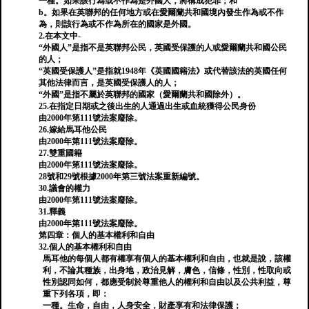
一種。如果該行為或不作為是外國人，將構成犯罪；和
b。如果在英聯邦的任何地方或在愛爾蘭共和國境內發生作為或不作
為，則該行為或不作為所在的國家是外國。
2.在本文中-
“外國人”是指不是英聯邦公民，英國受保護的人或愛爾蘭共和國公民
的人；
“英國受保護人”是指就1948年《英國國籍法》或代替該法的英國任何
其他法律而言，是英國受保護人的人；
“外國”是指不屬於英聯邦的國家（愛爾蘭共和國除外）。
25.在指定日期或之後出生的人通過出生或血統獲得公民身份
由2000年第111號法案廢除。
26.嫁給馬耳他公民
由2000年第111號法案廢除。
27.雙重國籍
由2000年第111號法案廢除。
28號和29號根據2000年第三號法案重新編號。
30.議會的權力
由2000年第111號法案廢除。
31.釋義
由2000年第111號法案廢除。
第四章：個人的基本權利和自由
32.個人的基本權利和自由
馬耳他的每個人都有權享有個人的基本權利和自由，也就是說，該權
利，不論其種族，出身地，政治見解，膚色，信條，性別，性取向或
性別認同如何，都應受制於尊重他人的權利和自由以及公共利益，尊
重下列各項，即：
一種。生命，自由，人身安全，財產享有和法律保護；