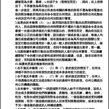
續被視為夫妻，寡婦，w夫或子女（視情況而定） ，因此，在上述情
況下，不再被視為馬耳他公民：
進一步規定，與馬耳他公民身份有關的事務的部長不需為發布緊接在
前的附加條款所指的任何命令指定任何理由，並且部長對任何此類命
令的決定均不得上訴或在任何法院進行審查。
5.如果由於本條第（3）（a）款所指的規定而行動自由受到限制的任
何人，則在該限制期間的任何時間要求不遲於六個月後該命令是在他
最後一次提出請求後的六個月後提出的，視情況而定，應由依法設立
的獨立公正的法庭進行審查，該法庭由一個或多個人組成，每個人均
擔任或曾經擔任司法職務，或有資格被任命為馬耳他的此類辦公室：
規定行動自由因適用於一般人或一般人群的限製而受到限制的人，除
非首先獲得民事法院的同意，否則不得根據本條提出要求，第一廳。
6.法庭根據本條對行動自由受到限制的人進行的任何審查，可以就繼
續限制下令的權力的必要性或便利性提出建議，但是，除非法律另有
規定，否則該當局無義務按照任何此類建議行事。
45.保護免受基於種族等的歧視
1.在不違反本條第（4），（5）和（7）款的規定的情況下，任何法
律都不得作出任何歧視性的規定或本身俱有效力的規定。
2.在不違反本條第（6），（7）和（8）款的規定的情況下，任何人
不得憑藉任何成文法或在執行本法的過程中受到歧視。任何公職或任
何公共機構的職能。
3.在本條中，“歧視性”一詞是指對不同的人給予不同的待遇，這些人
完全或主要歸因於他們根據種族，原籍地，政治見解，膚色，信仰，
性別，性取向或性別認同而對各自的描述。一個這樣的描述受到殘障
或限制，而另一個這樣的描述的人沒有受到限製或限制，或者沒有給
予另一個這樣的描述的人特權或優勢。