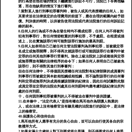
的行為使在他在場的情況下繼續進行訴訟不可行，法院已下令將他驅
逐，而在他缺席的情況下進行審判。
7.當對某人進行刑事犯罪審判時，被告人或其代表授權的任何人，如
其要求並在法律規定的合理費用的前提下，應在合理的範圍內給予賠
償。判決後的時間，以供被告使用法院或代表法院進行的任何訴訟記
錄的副本。
8.任何人的行為或不作為在發生時均不構成犯罪，任何人均不得被判
犯有刑事罪行，對任何情節較重的刑事犯罪，不予處罰。在程度或描
述上，比在實施該罪行時可能對該罪行施加的最高刑罰。
9.任何人如表明自己已被任何主管法院審判為刑事犯罪，並被裁定罪
名成立或無罪開釋，則不得再次就該罪行或可能因該罪行在審判中被
定罪的任何其他刑事罪行受審判。除在上級法院於上訴或複核與定罪
或無罪釋放有關的法律程序的命令下；如果任何人表明自己已被赦免
該罪行，則不得對其進行刑事審判：
但在任何法律中，不得僅因其授權任何法院對有紀律部隊的成員審判
刑事罪行而被裁定與本款相抵觸或相抵觸，而不論對該罪行的任何審
判和定罪或無罪判決成員根據該部隊的紀律法，因此任何試圖對此類
成員定罪並定罪的法院在判處其任何刑罰時均應考慮到該紀律法所判
處的任何刑罰。
十，任何因刑事犯罪被審判的人不得被迫在審判中提供證據。
11.在本條中，“法定代表人”是指有權在馬耳他作為辯護人執業的
人，或在法律上沒有檢察官沒有聽見權的法院進行的訴訟中，是法律
上的檢察官。
40.保護良心和信仰自由
1.馬耳他所有人應享有充分的良心自由，並可以自由行使其各自的宗
教禮拜方式。
2.如果未滿十六歲的人對下列要求提出異議，則不得要求任何人接受