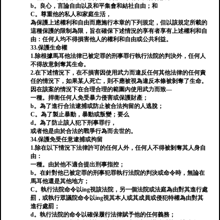
b。良心，言論自由以及和平集會和結社自由；和
C。尊重他的私人和家庭生活，
為保護上述權利和自由而應施行本章的下列規定，但以該規定所載的
這種保護的限制為限，旨在確保下述情況的享有者享有上述權利和自
由：任何人均不得損害他人的權利和自由或公共利益。
33.保護生命權
1.除根據馬耳他法律已被定罪的刑事罪行執行法院的判決外，任何人
不得故意剝奪其生命。
2.在下述情況下，在不損害因使用武力而違反任何其他法律的任何責
任的情況下，如果某人死亡，則不應被視為違反本條被剝奪了生命。
因在該案的情況下在合理合理的範圍內使用武力而致—
一種。捍衛任何人免受暴力侵害或保護財產；
b。為了進行合法逮捕或防止被合法拘留的人逃脫；
C。為了製止暴動，暴動或叛變；要么
d。為了防止該人犯下刑事罪行，
或者他是由於合法的戰爭行為而去世的。
34.保護免受任意逮捕或拘留
1.除在以下情況下法律許可的任何人外，任何人不得被剝奪其人身自
由：
一種。由於他不適合提出刑事指控；
b。在針對他已被定罪的刑事犯罪執行法院的判決或命令時，無論在
馬耳他還是其他地方；
C。執行法院命令以ing視該法院，另一個法院或法庭為由對其進行處
罰，或執行眾議院命令以ing視其本人或其成員或侵犯特權為由對其
進行處罰；
d。執行法院的命令以確保履行法律賦予他的任何義務；