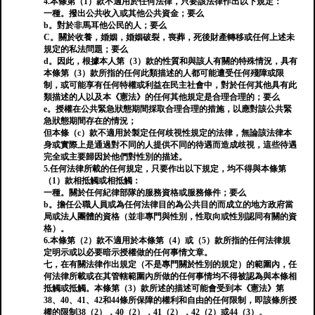
4.本條第（1）款不適用於任何法律，只要該法律作出以下規定：
一種。撥出公共收入或其他公共資金；要么
b。對於非馬耳他公民的人；要么
C。關於收養，婚姻，婚姻破裂，喪葬，死後財產轉移或任何上述未
規定的私法問題；要么
d。因此，根據本人第（3）款的性質和與該人有關的特殊情況，具有
本條第（3）款所指的任何此類描述的人都可能遭受任何殘障或限
制，或可能享有任何特權或利益在民主社會中，對於任何其他具有此
類描述的人以及本《憲法》的任何其他規定是合理合理的；要么
e。授權在公共緊急狀態期間採取合理合理的措施，以應對該公共緊
急狀態期間存在的情況；
但本條（c）款不適用於製定任何歧視性規定的法律，無論該法律本
身或實際上是通過對不同的人提供不同的待遇而造成歧視，這些待遇
完全或主要歸因於他們對性別的描述。
5.任何法律所載的任何規定，只要作出以下規定，均不得與本條第
（1）款相抵觸或相抵觸：
一種。關於任何紀律部隊的服務資格或服務條件；要么
b。擔任公職人員或為任何法律目的為公共目的而成立的地方政府當
局或法人團體的資格（並非專門與性別，性取向或性別認同有關的資
格）。
6.本條第（2）款不適用於本條第（4）或（5）款所指的任何法律規
定明示或以必要暗示授權做的任何事情文章。
七，在有關法律作出規定（不是專門關於性別的規定）的範圍內，任
何法律所載或在其管轄範圍內所做的任何事情均不得被認為與本條相
抵觸或抵觸。本條第（3）款所述的描述可能會受到本《憲法》第
38、40、41、42和44條所保障的權利和自由的任何限制，即該條所授
權的限制38（2），40（2），41（2），42（2）或44（3）。