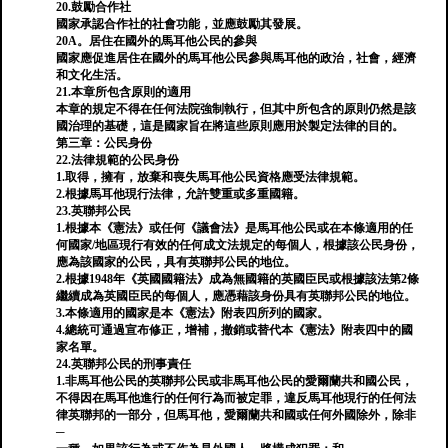
20.鼓勵合作社
國家承認合作社的社會功能，並應鼓勵其發展。
20A。居住在國外的馬耳他公民的參與
國家應促進居住在國外的馬耳他公民參與馬耳他的政治，社會，經濟
和文化生活。
21.本章所包含原則的適用
本章的規定不得在任何法院強制執行，但其中所包含的原則仍然是該
國治理的基礎，這是國家旨在將這些原則應用於製定法律的目的。
第三章：公民身份
22.法律規範的公民身份
1.取得，擁有，放棄和喪失馬耳他公民資格應受法律規範。
2.根據馬耳他現行法律，允許雙重或多重國籍。
23.英聯邦公民
1.根據本《憲法》或任何《議會法》是馬耳他公民或在本條適用的任
何國家/地區現行有效的任何成文法規定的每個人，根據該公民身份，
應為該國家的公民，具有英聯邦公民的地位。
2.根據1948年《英國國籍法》成為無國籍的英國臣民或根據該法第2條
繼續成為英國臣民的每個人，應憑藉該身份具有英聯邦公民的地位。
3.本條適用的國家是本《憲法》附表四所列的國家。
4.總統可通過宣布修正，增補，撤銷或替代本《憲法》附表四中的國
家名單。
24.英聯邦公民的刑事責任
1.非馬耳他公民的英聯邦公民或非馬耳他公民的愛爾蘭共和國公民，
不得因在馬耳他進行的任何行為而被定罪，違反馬耳他現行的任何法
律英聯邦的一部分，但馬耳他，愛爾蘭共和國或任何外國除外，除非
─