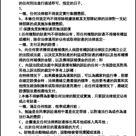
的任何刑法進行描述即可。指定的日子。
3。
一種。任何法律都不得規定實行集體懲罰。
b。本條任何規定均不得排除根據規範某支部隊紀律的法律對一支紀
律部隊的成員施加集體懲罰。
37.保護免受剝奪財產而無須賠償
1.任何種類的財產均不得強制佔有，而任何種類的財產不得擁有權益
或權利，除非法律適用於佔有或取得財產的法律規定─
一種。支付足夠的賠償；
b。向任何要求獲得這種補償的人保證有權訴諸法律設立的獨立公正
的法院或法庭，以決定其對財產的利益或對財產的權利以及他有權獲
得的任何補償的金額，以及獲得該補償金的目的；和
C。向該法院或法庭中與該索償有關的訴訟的任何一方保證從其對馬
耳他上訴法院的裁定中享有上訴權：
在特殊情況下，如果國會認為適當的話，可以為國家利益行事，那麼
在確定賠償金時，法律應確立應遵循的標準，包括要考慮的因素和其
他情況就強制擁有或取得的財產而應付；在任何這種情況下，應確定
賠償額並應相應地支付。
2.本條不得解釋為影響任何法律的製定或實施，只要該法律規定佔有
或占有財產─
一種。滿足任何稅款，稅率或應付款；
b。無論是在民事訴訟過程中還是在定罪後，以對違法行為或作為違
法行為的懲罰；
C。企圖違反任何法律將財產移出馬耳他或移入馬耳他；
d。出於任何法律目的通過採樣的方式；
e。財物是由動物組成的，該動物被發現擅闖或迷路；