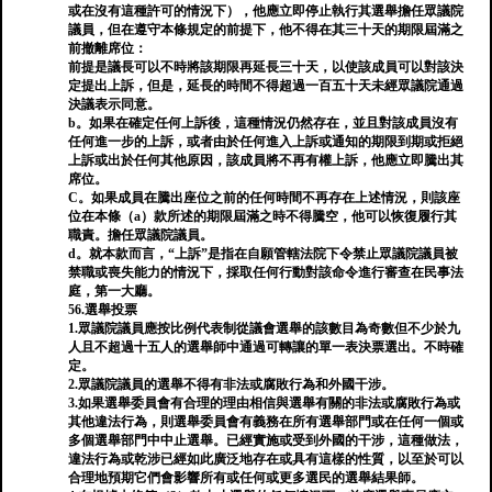
或在沒有這種許可的情況下），他應立即停止執行其選舉擔任眾議院
議員，但在遵守本條規定的前提下，他不得在其三十天的期限屆滿之
前撤離席位：
前提是議長可以不時將該期限再延長三十天，以使該成員可以對該決
定提出上訴，但是，延長的時間不得超過一百五十天未經眾議院通過
決議表示同意。
b。如果在確定任何上訴後，這種情況仍然存在，並且對該成員沒有
任何進一步的上訴，或者由於任何進入上訴或通知的期限到期或拒絕
上訴或出於任何其他原因，該成員將不再有權上訴，他應立即騰出其
席位。
C。如果成員在騰出座位之前的任何時間不再存在上述情況，則該座
位在本條（a）款所述的期限屆滿之時不得騰空，他可以恢復履行其
職責。擔任眾議院議員。
d。就本款而言，“上訴”是指在自願管轄法院下令禁止眾議院議員被
禁職或喪失能力的情況下，採取任何行動對該命令進行審查在民事法
庭，第一大廳。
56.選舉投票
1.眾議院議員應按比例代表制從議會選舉的該數目為奇數但不少於九
人且不超過十五人的選舉師中通過可轉讓的單一表決票選出。不時確
定。
2.眾議院議員的選舉不得有非法或腐敗行為和外國干涉。
3.如果選舉委員會有合理的理由相信與選舉有關的非法或腐敗行為或
其他違法行為，則選舉委員會有義務在所有選舉部門或在任何一個或
多個選舉部門中中止選舉。已經實施或受到外國的干涉，這種做法，
違法行為或乾涉已經如此廣泛地存在或具有這樣的性質，以至於可以
合理地預期它們會影響所有或任何或更多選民的選舉結果師。