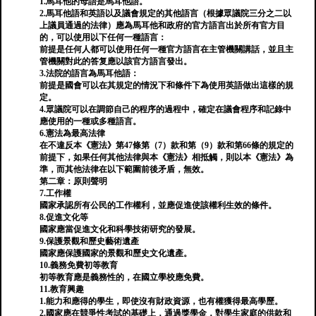
1.馬耳他的母語是馬耳他語。
2.馬耳他語和英語以及議會規定的其他語言（根據眾議院三分之二以
上議員通過的法律）應為馬耳他和政府的官方語言出於所有官方目
的，可以使用以下任何一種語言：
前提是任何人都可以使用任何一種官方語言在主管機關講話，並且主
管機關對此的答复應以該官方語言發出。
3.法院的語言為馬耳他語：
前提是國會可以在其規定的情況下和條件下為使用英語做出這樣的規
定。
4.眾議院可以在調節自己的程序的過程中，確定在議會程序和記錄中
應使用的一種或多種語言。
6.憲法為最高法律
在不違反本《憲法》第47條第（7）款和第（9）款和第66條的規定的
前提下，如果任何其他法律與本《憲法》相抵觸，則以本《憲法》為
準，而其他法律在以下範圍前後矛盾，無效。
第二章：原則聲明
7.工作權
國家承認所有公民的工作權利，並應促進使該權利生效的條件。
8.促進文化等
國家應當促進文化和科學技術研究的發展。
9.保護景觀和歷史藝術遺產
國家應保護國家的景觀和歷史文化遺產。
10.義務免費初等教育
初等教育應是義務性的，在國立學校應免費。
11.教育興趣
1.能力和應得的學生，即使沒有財政資源，也有權獲得最高學歷。
2.國家應在競爭性考試的基礎上，通過獎學金，對學生家庭的供款和