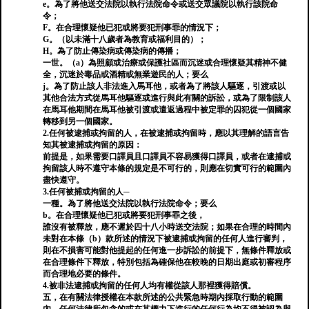
e。為了將他送交法院以執行法院命令或送交眾議院以執行該院命
令；
F。在合理懷疑他已犯或將要犯刑事罪的情況下；
G。（以未滿十八歲者為教育或福利目的）；
H。為了防止傳染病或傳染病的傳播；
一世。（a）為照顧或治療或保護社區而沉迷或合理懷疑其精神不健
全，沉迷於毒品或酒精或無業遊民的人；要么
j。為了防止該人非法進入馬耳他，或者為了將該人驅逐，引渡或以
其他合法方式從馬耳他驅逐或進行與此有關的訴訟，或為了限制該人
在馬耳他期間在馬耳他被引渡或遣返過程中被定罪的囚犯從一個國家
轉移到另一個國家。
2.任何被逮捕或拘留的人，在被逮捕或拘留時，應以其理解的語言告
知其被逮捕或拘留的原因：
前提是，如果需要口譯員且口譯員不容易獲得口譯員，或者在逮捕或
拘留該人時不遵守本條的規定是不可行的，則應在切實可行的範圍內
盡快遵守。
3.任何被捕或拘留的人─
一種。為了將他送交法院以執行法院命令；要么
b。在合理懷疑他已犯或將要犯刑事罪之後，
誰沒有被釋放，應不遲於四十八小時送交法院；如果在合理的時間內
未對在本條（b）款所述的情況下被逮捕或拘留的任何人進行審判，
則在不損害可能對他提起的任何進一步訴訟的前提下，無條件釋放或
在合理條件下釋放，特別包括為確保他在較晚的日期出庭或初審程序
而合理地必要的條件。
4.被非法逮捕或拘留的任何人均有權從該人那裡獲得賠償。
五，在有關法律授權在本款所述的公共緊急時期內採取行動的範圍