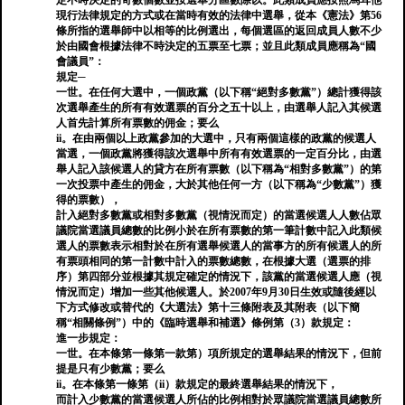
定不時決定的奇數個數並按選舉分區數除以。此類成員應按照馬耳他
現行法律規定的方式或在當時有效的法律中選舉，從本《憲法》第56
條所指的選舉師中以相等的比例選出，每個選區的返回成員人數不少
於由國會根據法律不時決定的五票至七票；並且此類成員應稱為“國
會議員”：
規定─
一世。在任何大選中，一個政黨（以下稱“絕對多數黨”）總計獲得該
次選舉產生的所有有效選票的百分之五十以上，由選舉人記入其候選
人首先計算所有票數的佣金；要么
ii。在由兩個以上政黨參加的大選中，只有兩個這樣的政黨的候選人
當選，一個政黨將獲得該次選舉中所有有效選票的一定百分比，由選
舉人記入該候選人的貸方在所有票數（以下稱為“相對多數黨”）的第
一次投票中產生的佣金，大於其他任何一方（以下稱為“少數黨”）獲
得的票數），
計入絕對多數黨或相對多數黨（視情況而定）的當選候選人人數佔眾
議院當選議員總數的比例小於在所有票數的第一筆計數中記入此類候
選人的票數表示相對於在所有選舉候選人的當事方的所有候選人的所
有票頭相同的第一計數中計入的票數總數，在根據大選（選票的排
序）第四部分並根據其規定確定的情況下，該黨的當選候選人應（視
情況而定）增加一些其他候選人。於2007年9月30日生效或隨後經以
下方式修改或替代的《大選法》第十三條附表及其附表（以下簡
稱“相關條例”）中的《臨時選舉和補選》條例第（3）款規定：
進一步規定：
一世。在本條第一條第一款第）項所規定的選舉結果的情況下，但前
提是只有少數黨；要么
ii。在本條第一條第（ii）款規定的最終選舉結果的情況下，
而計入少數黨的當選候選人所佔的比例相對於眾議院當選議員總數所