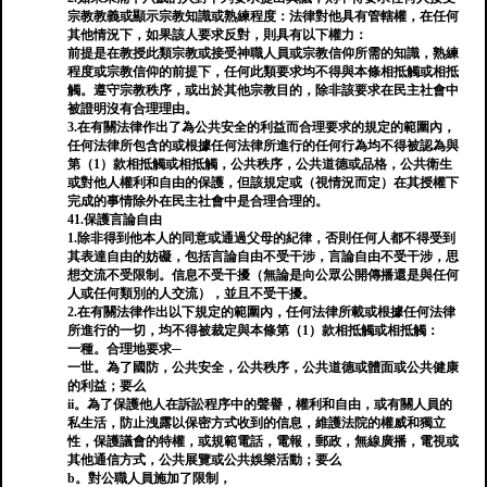
宗教教義或顯示宗教知識或熟練程度：法律對他具有管轄權，在任何
其他情況下，如果該人要求反對，則具有以下權力：
前提是在教授此類宗教或接受神職人員或宗教信仰所需的知識，熟練
程度或宗教信仰的前提下，任何此類要求均不得與本條相抵觸或相抵
觸。遵守宗教秩序，或出於其他宗教目的，除非該要求在民主社會中
被證明沒有合理理由。
3.在有關法律作出了為公共安全的利益而合理要求的規定的範圍內，
任何法律所包含的或根據任何法律所進行的任何行為均不得被認為與
第（1）款相抵觸或相抵觸，公共秩序，公共道德或品格，公共衛生
或對他人權利和自由的保護，但該規定或（視情況而定）在其授權下
完成的事情除外在民主社會中是合理合理的。
41.保護言論自由
1.除非得到他本人的同意或通過父母的紀律，否則任何人都不得受到
其表達自由的妨礙，包括言論自由不受干涉，言論自由不受干涉，思
想交流不受限制。信息不受干擾（無論是向公眾公開傳播還是與任何
人或任何類別的人交流），並且不受干擾。
2.在有關法律作出以下規定的範圍內，任何法律所載或根據任何法律
所進行的一切，均不得被裁定與本條第（1）款相抵觸或相抵觸：
一種。合理地要求─
一世。為了國防，公共安全，公共秩序，公共道德或體面或公共健康
的利益；要么
ii。為了保護他人在訴訟程序中的聲譽，權利和自由，或有關人員的
私生活，防止洩露以保密方式收到的信息，維護法院的權威和獨立
性，保護議會的特權，或規範電話，電報，郵政，無線廣播，電視或
其他通信方式，公共展覽或公共娛樂活動；要么
b。對公職人員施加了限制，