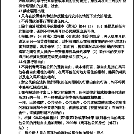
郊區或鄉村舉行公眾集會或示威的任何規定，應視為在民主制度中沒
有合理理由的規定。社會。
43.禁止驅逐出境
1.只有在按照條約和法律授權進行安排的情況下才允許引渡。
2.不得因政治罪行而引渡任何人。
3.除非由於引渡程序或根據本《憲法》第44（3）（b）條提及的任何
此類法律，否則不得將馬耳他公民驅逐出馬耳他。
4.根據現行《引渡法》或根據《引渡法》制定的規定，將人從馬耳他
遣返至另一個英聯邦國家，以對該國以及在該國實施的任何犯罪進行
審判或懲罰。就本條第（1）款而言，暫時屬於馬耳他所屬的英聯邦
國家之間引渡人員的一般安排應視為條約和第（2）款作出的安排不
適用於根據此類規定或安排遣散或引渡的人。
44.保護行動自由
1.不得剝奪馬耳他公民的遷徙自由，就本條而言，該自由是指在馬耳
他各處自由遷徙的權利，在馬耳他任何地方居住的權利，離開的權利
以及進入馬耳他的權利。
2.對公民的合法拘留所採取的任何限制其行動自由的行為，均不得與
本條相抵觸或抵觸。
3.在有關法律作出以下規定的範圍內，任何法律所載或根據任何法律
所進行的一切，均不得被裁定與本條相抵觸或相抵觸：
一種。出於國防，公共安全，公共秩序，公共道德或體面或公共衛生
的利益而施加合理要求的限制，但該規定或（視情況而定）在民主社
會中，這被證明是不合理的；
b。根據《馬耳他國籍法》第3條第1款或第5條第1款對非公民的馬耳
他公民的行動自由施加限制， 2000年《馬耳他公民身份（修訂）
法》；
C。對公職人員在馬耳他的流動或居住施加限制；要么