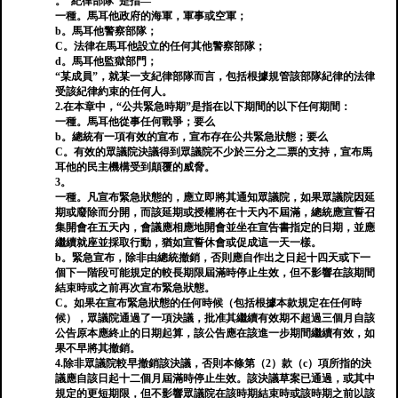
。“紀律部隊”是指—
一種。馬耳他政府的海軍，軍事或空軍；
b。馬耳他警察部隊；
C。法律在馬耳他設立的任何其他警察部隊；
d。馬耳他監獄部門；
“某成員”，就某一支紀律部隊而言，包括根據規管該部隊紀律的法律
受該紀律約束的任何人。
2.在本章中，“公共緊急時期”是指在以下期間的以下任何期間：
一種。馬耳他從事任何戰爭；要么
b。總統有一項有效的宣布，宣布存在公共緊急狀態；要么
C。有效的眾議院決議得到眾議院不少於三分之二票的支持，宣布馬
耳他的民主機構受到顛覆的威脅。
3。
一種。凡宣布緊急狀態的，應立即將其通知眾議院，如果眾議院因延
期或廢除而分開，而該延期或授權將在十天內不屆滿，總統應宣誓召
集開會在五天內，會議應相應地開會並坐在宣告書指定的日期，並應
繼續就座並採取行動，猶如宣誓休會或促成這一天一樣。
b。緊急宣布，除非由總統撤銷，否則應自作出之日起十四天或下一
個下一階段可能規定的較長期限屆滿時停止生效，但不影響在該期間
結束時或之前再次宣布緊急狀態。
C。如果在宣布緊急狀態的任何時候（包括根據本款規定在任何時
候），眾議院通過了一項決議，批准其繼續有效期不超過三個月自該
公告原本應終止的日期起算，該公告應在該進一步期間繼續有效，如
果不早將其撤銷。
4.除非眾議院較早撤銷該決議，否則本條第（2）款（c）項所指的決
議應自該日起十二個月屆滿時停止生效。該決議草案已通過，或其中
規定的更短期限，但不影響眾議院在該時期結束時或該時期之前以該