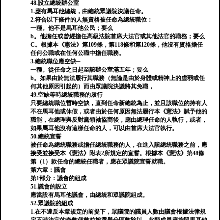
48.設立總統辦公室
1.應有馬耳他總統，由總統眾議院決議任命。
2.符合以下條件的人無資格被任命為總統職位：
一種。他不是馬耳他公民；要么
b。他擔任或曾經擔任高級法院首席大法官或其他法官的職務；要么
C。根據本《憲法》第109條，第118條和第120條，他沒有資格擔任
任何公職或在任何公職中擔任職務。
3.總統職位應空缺─
一種。從任命之日起至該辦公室滿五年；要么
b。如果由於無法履行其職務（無論是由於身體或精神上的虛弱或任
何其他原因引起的）而由眾議院決議將其免職，
49.空缺等時總統職務的履行
只要總統職位暫時空缺，直到任命新總統為止，並且該職位的持有人
不在馬耳他或休假，或者由於任何原因無法履行本《憲法》賦予他的
職能，在總理與反對黨領袖協商後，應由總理任命的人執行，或者，
如果馬耳他沒有這樣任命的人，可以由首席大法官執行。
50.總統宣誓
被任命為總統職務或擔任總統職務的人，在進入該總統職務之前，應
接受並接受本《憲法》附表2所規定的宣誓。根據本《憲法》第48條
第（1）款任命的總統任職者，應在眾議院宣誓就職。
第六章：議會
第1部分：議會的組成
51.議會的設立
應當設有馬耳他議會，由總統和眾議院組成。
52.眾議院的組成
1.在不違反本章規定的前提下，眾議院的議員人數由議會根據法律規