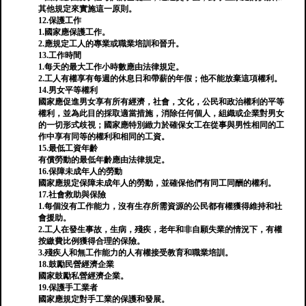
其他規定來實施這一原則。
12.保護工作
1.國家應保護工作。
2.應規定工人的專業或職業培訓和晉升。
13.工作時間
1.每天的最大工作小時數應由法律規定。
2.工人有權享有每週的休息日和帶薪的年假；他不能放棄這項權利。
14.男女平等權利
國家應促進男女享有所有經濟，社會，文化，公民和政治權利的平等
權利，並為此目的採取適當措施，消除任何個人，組織或企業對男女
的一切形式歧視；國家應特別緻力於確保女工在從事與男性相同的工
作中享有同等的權利和相同的工資。
15.最低工資年齡
有償勞動的最低年齡應由法律規定。
16.保障未成年人的勞動
國家應規定保障未成年人的勞動，並確保他們有同工同酬的權利。
17.社會救助與保險
1.每個沒有工作能力，沒有生存所需資源的公民都有權獲得維持和社
會援助。
2.工人在發生事故，生病，殘疾，老年和非自願失業的情況下，有權
按繳費比例獲得合理的保險。
3.殘疾人和無工作能力的人有權接受教育和職業培訓。
18.鼓勵民營經濟企業
國家鼓勵私營經濟企業。
19.保護手工業者
國家應規定對手工業的保護和發展。