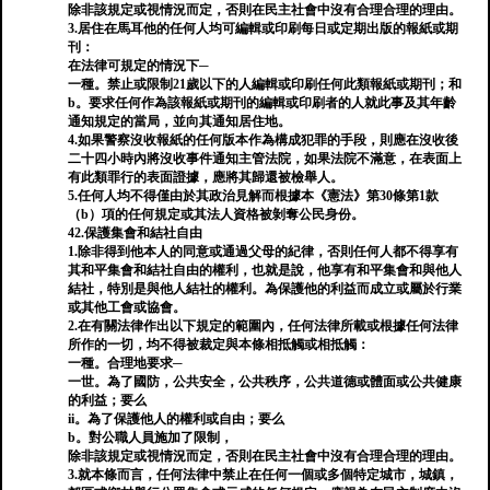
除非該規定或視情況而定，否則在民主社會中沒有合理合理的理由。
3.居住在馬耳他的任何人均可編輯或印刷每日或定期出版的報紙或期
刊：
在法律可規定的情況下─
一種。禁止或限制21歲以下的人編輯或印刷任何此類報紙或期刊；和
b。要求任何作為該報紙或期刊的編輯或印刷者的人就此事及其年齡
通知規定的當局，並向其通知居住地。
4.如果警察沒收報紙的任何版本作為構成犯罪的手段，則應在沒收後
二十四小時內將沒收事件通知主管法院，如果法院不滿意，在表面上
有此類罪行的表面證據，應將其歸還被檢舉人。
5.任何人均不得僅由於其政治見解而根據本《憲法》第30條第1款
（b）項的任何規定或其法人資格被剝奪公民身份。
42.保護集會和結社自由
1.除非得到他本人的同意或通過父母的紀律，否則任何人都不得享有
其和平集會和結社自由的權利，也就是說，他享有和平集會和與他人
結社，特別是與他人結社的權利。為保護他的利益而成立或屬於行業
或其他工會或協會。
2.在有關法律作出以下規定的範圍內，任何法律所載或根據任何法律
所作的一切，均不得被裁定與本條相抵觸或相抵觸：
一種。合理地要求─
一世。為了國防，公共安全，公共秩序，公共道德或體面或公共健康
的利益；要么
ii。為了保護他人的權利或自由；要么
b。對公職人員施加了限制，
除非該規定或視情況而定，否則在民主社會中沒有合理合理的理由。
3.就本條而言，任何法律中禁止在任何一個或多個特定城市，城鎮，