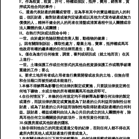
F。作為租賃，租賃，許可，特權或假設，抵押，費用，銷售單，質
押或其他合同的事件；
G。通過代表財產的歸屬或管理，並為享有其中的實益權益的人的利
益，信託財產，敵對財產或被判定破產或以其他方式宣布破產或無力
償債的人，精神不健全的人的死者在清盤或清算過程中法人團體或非
法人團體的個人或團體；
H。在執行判決或法院命令時；
一世。由於處於危險狀態或危害人類，動植物的健康；
j。因有關限制訴訟，獲取性處方，廢棄土地，寶庫，抵押權或馬耳
他政府有權的繼承權的任何法律而產生；要么
k。僅在為進行任何檢查，調查，審判或研訊或（就土地而言）在其
上進行─
一世。土壤保護工作或任何形式的其他自然資源保護工作或戰爭破壞
重建的工作；要么
ii。要求土地所有者或占用者進行農業開發或改良的土地，但無合理
和合法藉口而被拒絕或未能進行。
3.本條不得解釋為影響任何法律的製定或實施，只要該法律規定將任
何地下礦物，水或古物的所有權歸屬馬耳他政府即可。
4.在任何情況下，本條的任何規定均不得解釋為影響任何法律的製定
或運作，而該法律的製定或實施是為了財產的公共利益而強制性佔有
財產，或為了財產的公共利益而強制性地取得財產或財產權的任何利
益。該財產，權益或權利由法人為公共目的成立的法人團體持有，除
馬耳他任何立法機關提供的款項外，沒有投資任何款項。
38.保護房屋或其他財產的隱私
1.除非得到他自己的同意或通過父母的紀律，否則任何人都不得在其
處所內對其他人或其財產進行搜查或進入。
2.在有關法律作出以下規定的範圍內，任何法律所載或根據任何法律