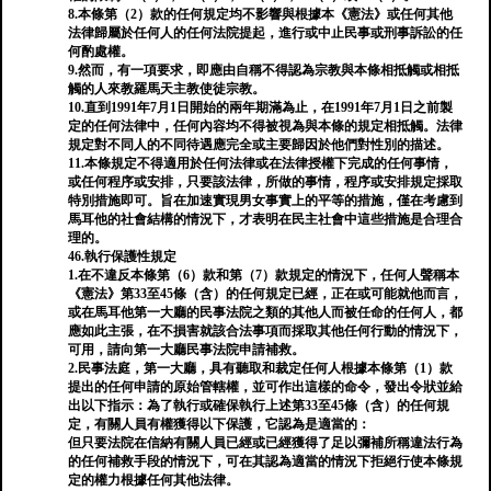
8.本條第（2）款的任何規定均不影響與根據本《憲法》或任何其他
法律歸屬於任何人的任何法院提起，進行或中止民事或刑事訴訟的任
何酌處權。
9.然而，有一項要求，即應由自稱不得認為宗教與本條相抵觸或相抵
觸的人來教羅馬天主教使徒宗教。
10.直到1991年7月1日開始的兩年期滿為止，在1991年7月1日之前製
定的任何法律中，任何內容均不得被視為與本條的規定相抵觸。法律
規定對不同人的不同待遇應完全或主要歸因於他們對性別的描述。
11.本條規定不得適用於任何法律或在法律授權下完成的任何事情，
或任何程序或安排，只要該法律，所做的事情，程序或安排規定採取
特別措施即可。旨在加速實現男女事實上的平等的措施，僅在考慮到
馬耳他的社會結構的情況下，才表明在民主社會中這些措施是合理合
理的。
46.執行保護性規定
1.在不違反本條第（6）款和第（7）款規定的情況下，任何人聲稱本
《憲法》第33至45條（含）的任何規定已經，正在或可能就他而言，
或在馬耳他第一大廳的民事法院之類的其他人而被任命的任何人，都
應如此主張，在不損害就該合法事項而採取其他任何行動的情況下，
可用，請向第一大廳民事法院申請補救。
2.民事法庭，第一大廳，具有聽取和裁定任何人根據本條第（1）款
提出的任何申請的原始管轄權，並可作出這樣的命令，發出令狀並給
出以下指示：為了執行或確保執行上述第33至45條（含）的任何規
定，有關人員有權獲得以下保護，它認為是適當的：
但只要法院在信納有關人員已經或已經獲得了足以彌補所稱違法行為
的任何補救手段的情況下，可在其認為適當的情況下拒絕行使本條規
定的權力根據任何其他法律。