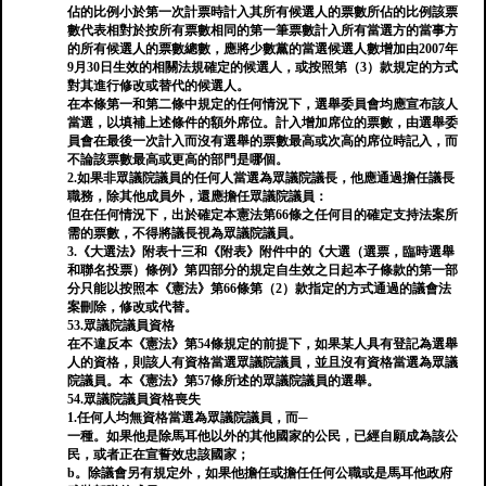
佔的比例小於第一次計票時計入其所有候選人的票數所佔的比例該票
數代表相對於按所有票數相同的第一筆票數計入所有當選方的當事方
的所有候選人的票數總數，應將少數黨的當選候選人數增加由2007年
9月30日生效的相關法規確定的候選人，或按照第（3）款規定的方式
對其進行修改或替代的候選人。
在本條第一和第二條中規定的任何情況下，選舉委員會均應宣布該人
當選，以填補上述條件的額外席位。計入增加席位的票數，由選舉委
員會在最後一次計入而沒有選舉的票數最高或次高的席位時記入，而
不論該票數最高或更高的部門是哪個。
2.如果非眾議院議員的任何人當選為眾議院議長，他應通過擔任議長
職務，除其他成員外，還應擔任眾議院議員：
但在任何情況下，出於確定本憲法第66條之任何目的確定支持法案所
需的票數，不得將議長視為眾議院議員。
3.《大選法》附表十三和《附表》附件中的《大選（選票，臨時選舉
和聯名投票）條例》第四部分的規定自生效之日起本子條款的第一部
分只能以按照本《憲法》第66條第（2）款指定的方式通過的議會法
案刪除，修改或代替。
53.眾議院議員資格
在不違反本《憲法》第54條規定的前提下，如果某人具有登記為選舉
人的資格，則該人有資格當選眾議院議員，並且沒有資格當選為眾議
院議員。本《憲法》第57條所述的眾議院議員的選舉。
54.眾議院議員資格喪失
1.任何人均無資格當選為眾議院議員，而─
一種。如果他是除馬耳他以外的其他國家的公民，已經自願成為該公
民，或者正在宣誓效忠該國家；
b。除議會另有規定外，如果他擔任或擔任任何公職或是馬耳他政府