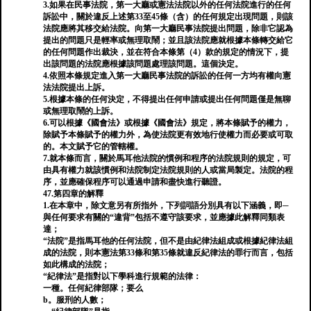
3.如果在民事法院，第一大廳或憲法法院以外的任何法院進行的任何
訴訟中，關於違反上述第33至45條（含）的任何規定出現問題，則該
法院應將其移交給法院。向第一大廳民事法院提出問題，除非它認為
提出的問題只是輕率或無理取鬧；並且該法院應就根據本條轉交給它
的任何問題作出裁決，並在符合本條第（4）款的規定的情況下，提
出該問題的法院應根據該問題處理該問題。這個決定。
4.依照本條規定進入第一大廳民事法院的訴訟的任何一方均有權向憲
法法院提出上訴。
5.根據本條的任何決定，不得提出任何申請或提出任何問題僅是無聊
或無理取鬧的上訴。
6.可以根據《國會法》或根據《國會法》規定，將本條賦予的權力，
除賦予本條賦予的權力外，為使法院更有效地行使權力而必要或可取
的。本文賦予它的管轄權。
7.就本條而言，關於馬耳他法院的慣例和程序的法院規則的規定，可
由具有權力就該慣例和法院制定法院規則的人或當局製定。法院的程
序，並應確保程序可以通過申請和盡快進行聽證。
47.第四章的解釋
1.在本章中，除文意另有所指外，下列詞語分別具有以下涵義，即─
與任何要求有關的“違背”包括不遵守該要求，並應據此解釋同類表
達；
“法院”是指馬耳他的任何法院，但不是由紀律法組成或根據紀律法組
成的法院，則本憲法第33條和第35條就違反紀律法的罪行而言，包括
如此構成的法院；
“紀律法”是指對以下學科進行規範的法律：
一種。任何紀律部隊；要么
b。服刑的人數；