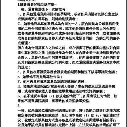
1.國會議員的職位應空缺─
一種。議會當選後下一次解散時；
b。如果他通過寫給演講者的手辭職，或者如果演講者的辦公室空缺
或演講者不在馬耳他，則轉給副演講者；
C。如果他與馬耳他政府成為合同的一方，該合同是為公眾服務而使
用的工程合同或商品供應合同，或者他是無限責任合夥人的合夥制，
或者他是董事或經理的公司成為任何此類合同的當事方，或者如果他
成為合伙的無限責任合夥人或作為任何此類合同的一方的公司的董事
或經理：
但在成為合同當事方之前或之前，或在切實可行的範圍內盡快對合同
產生其他利益之前（無論是作為合夥人在合夥企業中承擔無限責任的
合夥人，還是作為公司的董事或經理），他向議長披露了合同的性質
及其利益或合夥企業或公司的利益，而眾議院通過決議將他免於本款
的規定；
d。如果他在眾議院常務會議規定的期間和情況下缺席眾議院會議；
e。如果他不再是馬耳他公民；
F。他不再具有資格當選為眾議院議員的選民；
ff。如果憲法法院裁定當選候選人提供了虛假的信息以退還選舉費
用，或者當選候選人發生的選舉費用超過法律允許的數額；
G。在不違反本條第（2）款規定的情況下，如果出現任何情況，如
果他不是眾議院議員，將導致他被取消參選資格。
2。
一種。如果由於眾議院任何議員因死刑，無行為能力或無行為能力或
被定罪而被判處死刑或監禁，則出現本條第（1）款（g）項所述的情
況，被裁定或以其他方式宣布破產或被裁定犯有與選舉有關的罪行，
並且如果該成員有權就該決定提出上訴（在法院或其他當局的許可下