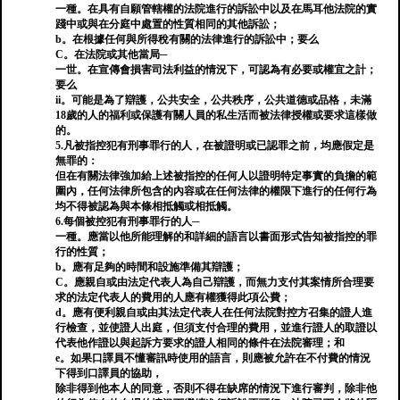
一種。在具有自願管轄權的法院進行的訴訟中以及在馬耳他法院的實
踐中或與在分庭中處置的性質相同的其他訴訟；
b。在根據任何與所得稅有關的法律進行的訴訟中；要么
C。在法院或其他當局─
一世。在宣傳會損害司法利益的情況下，可認為有必要或權宜之計；
要么
ii。可能是為了辯護，公共安全，公共秩序，公共道德或品格，未滿
18歲的人的福利或保護有關人員的私生活而被法律授權或要求這樣做
的。
5.凡被指控犯有刑事罪行的人，在被證明或已認罪之前，均應假定是
無罪的：
但在有關法律強加給上述被指控的任何人以證明特定事實的負擔的範
圍內，任何法律所包含的內容或在任何法律的權限下進行的任何行為
均不得被認為與本條相抵觸或相抵觸。
6.每個被控犯有刑事罪行的人─
一種。應當以他所能理解的和詳細的語言以書面形式告知被指控的罪
行的性質；
b。應有足夠的時間和設施準備其辯護；
C。應親自或由法定代表人為自己辯護，而無力支付其案情所合理要
求的法定代表人的費用的人應有權獲得此項公費；
d。應有便利親自或由其法定代表人在任何法院對控方召集的證人進
行檢查，並使證人出庭，但須支付合理的費用，並進行證人的取證以
代表他作證以與起訴方要求的證人相同的條件在法院審理；和
e。如果口譯員不懂審訊時使用的語言，則應被允許在不付費的情況
下得到口譯員的協助，
除非得到他本人的同意，否則不得在缺席的情況下進行審判，除非他