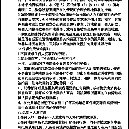
內，任何法律所包含的或在其權力下進行的任何行為均不得被認為與
本條相抵觸或抵觸。本《憲法》第47條第（2）款（a）或（c）項為
處理在公共緊急狀態期間存在的情況而合理合理地採取的措施。
6.如果僅根據上一小節所指的法律被合法拘留的人在拘留期間的任何
時間提出要求，但不得晚於其最後提出要求後六個月在此期間，其案
件應由依法設立的獨立公正的法庭進行審查，該法庭由一個人組成，
每個人均擔任或擔任司法職務，或有資格被任命為馬耳他的該職務。
7.仲裁庭根據對被拘留者案件的最後最後分條進行的任何復審，可以
就是否有必要或適當地繼續將其拘留至下達命令的當局提出建議，但
除非法律另有規定，否則該當局無義務按照任何此類建議行事。
35.保護免受強迫勞動
1.不得要求任何人從事強迫勞動。
2.就本條而言，“強迫勞動”一詞不包括─
一種。因法院的判決或命令而需要的任何勞動；
b。在依法院的判決或命令被合法拘留的任何人所需要的勞動，儘管
不是由於該判決或命令所需要的勞動，但出於衛生或維護被拘留地點
的目的是合理必需的或者，如果出於護理，治療，教育或福利目的而
被拘留，則為此目的合理地需要；或
C。紀律部隊成員按照其職責所需要的任何勞動，或者對於出於良心
拒服海軍，陸軍或空軍成員的人而言，則該勞動所需要的任何勞動根
據法律規定代替此類服務；
d。在公共緊急狀態下或在發生任何其他緊急事件或災難而威脅到社
區生命或福祉時所需的任何勞動。
36.免受不人道待遇
1.任何人均不得受到不人道或有辱人格的懲罰或待遇。
2.任何法律中所包含或根據其執行的任何行為，均不得被認為與本條
相抵觸或相抵觸，只要有關法律授權對在馬耳他之前可在馬耳他合法