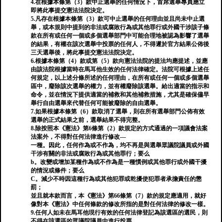
4.在根據本條第（3）款中止選舉的任何情況下，首席選舉專員應立
即將此事提交憲法法院決定。
5.凡存在根據本條第（3）款可中止選舉的任何理由並且尚未中止選
舉，或本規則中提到的非法或腐敗行為或其他罪行或外國干涉該子條
款在所有或任何一個或多個選舉部門中可能合理地被認為影響了選舉
的結果，有權在該次選舉中投票的任何人，不得遲於官方結果公佈後
三天選舉後，將此事提交憲法法院決定。
6.根據本條第（4）款或第（5）款向憲法法院的提法均應提述，並應
由該法院根據當時在馬耳他生效的任何法律確定。法院可根據上述任
何規定，以上述分條所述的任何理由，在所有或任何一個或多個選舉
區中，廢除該次選舉的權力，並有權廢除該選舉。給出適當的指示和
命令，並在情況下提供適當的補救和其他補救措施，尤其是確保儘早
舉行自由選舉來代替任何可能被廢除的自由選舉。
7.如果根據本條第（6）款取消了選舉，則在所有選舉部門公佈有效
選舉的正式結果之前，選舉結果不得完整。
8.除按照本《憲法》第6條第（2）款規定的方式通過的一項議會法案
法案外，不得對任何法律進行修改—
一種。因此，任何作為或不作為，均不再是與選舉眾議院議員或外國
干涉有關的非法或腐敗行為或其他罪行；要么
b。改變或增加某種作為或不作為是一種慣例或其他罪行或外國干擾
的情況或條件；要么
C。減少不時因這種行為或其他犯罪或乾擾使犯罪者承擔責任的懲
罰；
並且就本款而言，本《憲法》第66條第（7）款的規定應適用，就好
像對本《憲法》中任何條款的修改所指的是對任何法律的修改一樣。
9.任何人如未在馬耳他現行有效的任何法律登記為該選區的選民，則
不得在該選區的眾議院議員中進行投票。