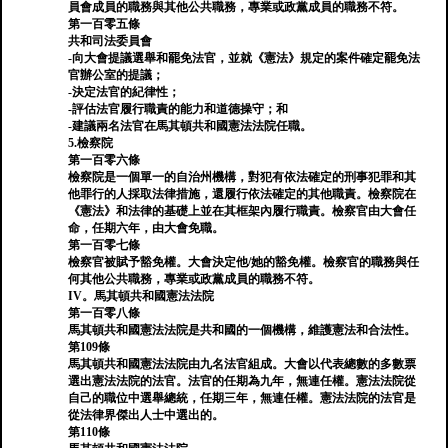
員會成員的職務與其他公共職務，專業或政黨成員的職務不符。
第一百零五條
共和司法委員會
-向大會提議選舉和罷免法官，並就《憲法》規定的案件確定罷免法
官辦公室的提議；
-決定法官的紀律性；
-評估法官履行職責的能力和道德操守；和
-建議兩名法官在馬其頓共和國憲法法院任職。
5.檢察院
第一百零六條
檢察院是一個單一的自治州機構，對犯有依法確定的刑事犯罪和其
他罪行的人採取法律措施，還履行依法確定的其他職責。檢察院在
《憲法》和法律的基礎上並在其框架內履行職責。檢察官由大會任
命，任期六年，由大會免職。
第一百零七條
檢察官被賦予豁免權。大會決定他/她的豁免權。檢察官的職務與任
何其他公共職務，專業或政黨成員的職務不符。
IV。馬其頓共和國憲法法院
第一百零八條
馬其頓共和國憲法法院是共和國的一個機構，維護憲法和合法性。
第109條
馬其頓共和國憲法法院由九名法官組成。大會以代表總數的多數票
選出憲法法院的法官。法官的任期為九年，無連任權。憲法法院從
自己的職位中選舉總統，任期三年，無連任權。憲法法院的法官是
從法律界傑出人士中選出的。
第110條