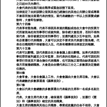
之日起60天內舉行。
大會代表的任期只能在戰爭或緊急狀態下延長。
法律規定了由於該辦公室與其他已經擔任的其他公共辦公室或專業
不兼容而無法當選代表的情況。當代表總數的一半以上投票贊成解
散時，大會即告解散。
第六十四條
代表享有豁免權。代表不得因其表達的觀點或他在大會中的投票方
式而被視為犯有刑事罪行或被拘留。除非經大會批准，否則不得拘
留代表，除非被裁定犯有刑事罪行，並應判處至少五年徒刑。如果
有必要履行代表職務，大會可以決定不要求其代表援引豁免權。代
表在任職期間不得被徵召入伍。代表有權獲得法律規定的報酬。
第六十五條
代表可以辭職。該代表親自在大會會議上提出辭職。如果代表因刑
事犯罪而被判處至少五年監禁，則代表的任期終止。代表可因犯刑
事罪行而使其不適合擔任代表職務，也可因無正當理由缺席超過六
個月而被撤銷職務。大會是由全體代表以三分之二多數票決定撤銷
任務的。
第66條
大會常會。大會在會議上工作。大會會議由大會主席召集。大會以
代表總數的多數票通過《議事規則》。
第67條
大會以代表大會總數的多數票選出代表級的主席和一名或多名副主
席。
代表。大會主席代表大會，確保適用《議事規則》，並履行《憲
法》和《議事規則》確定的其他職責。
大會主席的職務與其他公共職務，專業或政黨的任命不相容。大會