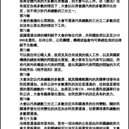
如果全體代表的大多數出席會議，則大會可以工作。在《憲法》沒
有規定合格多數的情況下，大會以出席會議代表的多數票作出決
定，但不得少於代表總數的三分之一。
第70條
大會的會議向公眾開放。大會可通過代表總數的三分之二多數決定
在沒有公眾出席的情況下工作。
第71條
提議通過法律的權利賦予大會的每位代表，共和國政府以及至少10
000名選民。任何公民，公民團體，機構或協會均可將經批准的法律
賦予主動權。
第72條
可以就任何公職人員，政府及其任何成員的個人工作，以及與國家
機構的績效有關的問題提出質疑。最少要有五位代表可以插話。所
有代表均有權提出代表的問題。提出異議和代表問題的辯論的方式
和程序由《程序規則》規定。
第73條
大會決定以代表總數的多數票，就其職權範圍內的具體事項發布全
民投票通知。全民公決中多數選民的決定是通過的，但前提是要投
票的選民總數的一半以上。如果至少有150，000名選民提議舉行全
民公決，大會有義務發出通知。全民投票中的決定具有約束力。
第74條
大會以代表總數三分之二多數決定共和國邊界的任何變動。關於民
國邊界發生任何變化的決定由全民投票通過，但要獲得選民總數的
多數票通過。
第七十五條
法律是通過頒布宣布的。宣布一項法律的公告是由共和國總統和大
會主席簽署的。共和國總統可以決定不簽署宣布法律的法案。大會