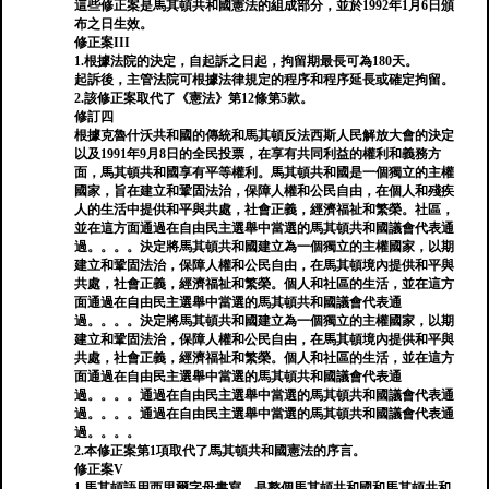
這些修正案是馬其頓共和國憲法的組成部分，並於1992年1月6日頒
布之日生效。
修正案III
1.根據法院的決定，自起訴之日起，拘留期最長可為180天。
起訴後，主管法院可根據法律規定的程序和程序延長或確定拘留。
2.該修正案取代了《憲法》第12條第5款。
修訂四
根據克魯什沃共和國的傳統和馬其頓反法西斯人民解放大會的決定
以及1991年9月8日的全民投票，在享有共同利益的權利和義務方
面，馬其頓共和國享有平等權利。馬其頓共和國是一個獨立的主權
國家，旨在建立和鞏固法治，保障人權和公民自由，在個人和殘疾
人的生活中提供和平與共處，社會正義，經濟福祉和繁榮。社區，
並在這方面通過在自由民主選舉中當選的馬其頓共和國議會代表通
過。。。。決定將馬其頓共和國建立為一個獨立的主權國家，以期
建立和鞏固法治，保障人權和公民自由，在馬其頓境內提供和平與
共處，社會正義，經濟福祉和繁榮。個人和社區的生活，並在這方
面通過在自由民主選舉中當選的馬其頓共和國議會代表通
過。。。。決定將馬其頓共和國建立為一個獨立的主權國家，以期
建立和鞏固法治，保障人權和公民自由，在馬其頓境內提供和平與
共處，社會正義，經濟福祉和繁榮。個人和社區的生活，並在這方
面通過在自由民主選舉中當選的馬其頓共和國議會代表通
過。。。。通過在自由民主選舉中當選的馬其頓共和國議會代表通
過。。。。通過在自由民主選舉中當選的馬其頓共和國議會代表通
過。。。。
2.本修正案第1項取代了馬其頓共和國憲法的序言。
修正案V
1.馬其頓語用西里爾字母書寫，是整個馬其頓共和國和馬其頓共和