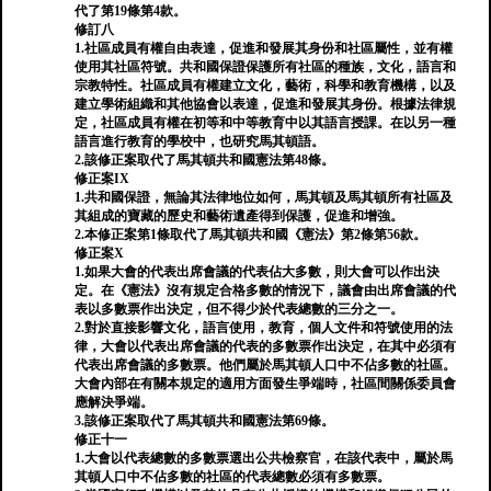
代了第19條第4款。
修訂八
1.社區成員有權自由表達，促進和發展其身份和社區屬性，並有權
使用其社區符號。共和國保證保護所有社區的種族，文化，語言和
宗教特性。社區成員有權建立文化，藝術，科學和教育機構，以及
建立學術組織和其他協會以表達，促進和發展其身份。根據法律規
定，社區成員有權在初等和中等教育中以其語言授課。在以另一種
語言進行教育的學校中，也研究馬其頓語。
2.該修正案取代了馬其頓共和國憲法第48條。
修正案IX
1.共和國保證，無論其法律地位如何，馬其頓及馬其頓所有社區及
其組成的寶藏的歷史和藝術遺產得到保護，促進和增強。
2.本修正案第1條取代了馬其頓共和國《憲法》第2條第56款。
修正案X
1.如果大會的代表出席會議的代表佔大多數，則大會可以作出決
定。在《憲法》沒有規定合格多數的情況下，議會由出席會議的代
表以多數票作出決定，但不得少於代表總數的三分之一。
2.對於直接影響文化，語言使用，教育，個人文件和符號使用的法
律，大會以代表出席會議的代表的多數票作出決定，在其中必須有
代表出席會議的多數票。他們屬於馬其頓人口中不佔多數的社區。
大會內部在有關本規定的適用方面發生爭端時，社區間關係委員會
應解決爭端。
3.該修正案取代了馬其頓共和國憲法第69條。
修正十一
1.大會以代表總數的多數票選出公共檢察官，在該代表中，屬於馬
其頓人口中不佔多數的社區的代表總數必須有多數票。