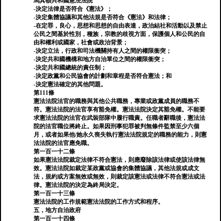
馬其頓共和國憲法法院
-決定法律是否符合《憲法》；
-決定集體協議和其他法規是否符合《憲法》和法律；
-在定罪，良心，思想和思想的自由表達，政治結社和活動以及禁止
公民之間基於性別，種族，宗教的歧視方面，保護個人和公民的自
由和權利或國家，社會或政治背景；
-決定立法，行政和司法機關持有人之間的權限衝突；
-決定共和國機構和地方自治單位之間的權限衝突；
-決定共和國總統的責任制；
-決定政黨和公民協會的計劃和章程是否符合憲法；和
-決定憲法確定的其他問題。
第111條
憲法法院法官的職務與其他公共職務，專業或政黨成員的職務不
符。憲法法院的法官享有豁免權。憲法法院決定其豁免權。不能要
求憲法法院的法官在武裝部隊中履行職責。任職者辭職後，憲法法
院的法官職位將終止。如果因刑事犯罪被判無條件監禁至少六個
月，或者如果他/她永久喪失執行憲法法院規定的職務的能力，則憲
法法院的法官應免職。
第一百一十二條
如果憲法法院裁定法律不符合憲法，則應廢除該法律或使該法律無
效。憲法法院如裁定某政黨或協會的集體協議，其他法規或成文
法，規約或方案無效或無效，則裁定該憲法或法律不符合憲法或法
律。憲法法院的決定為終局決定。
第一百一十三條
憲法法院的工作規範憲法法院的工作方式和程序。
五，地方自治政府
第一百一十四條