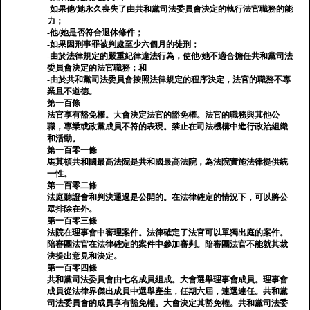
-如果他/她永久喪失了由共和黨司法委員會決定的執行法官職務的能
力；
-他/她是否符合退休條件；
-如果因刑事罪被判處至少六個月的徒刑；
-由於法律規定的嚴重紀律違法行為，使他/她不適合擔任共和黨司法
委員會決定的法官職務；和
-由於共和黨司法委員會按照法律規定的程序決定，法官的職務不專
業且不道德。
第一百條
法官享有豁免權。大會決定法官的豁免權。法官的職務與其他公
職，專業或政黨成員不符的表現。禁止在司法機構中進行政治組織
和活動。
第一百零一條
馬其頓共和國最高法院是共和國最高法院，為法院實施法律提供統
一性。
第一百零二條
法庭聽證會和判決通過是公開的。在法律確定的情況下，可以將公
眾排除在外。
第一百零三條
法院在理事會中審理案件。法律確定了法官可以單獨出庭的案件。
陪審團法官在法律確定的案件中參加審判。陪審團法官不能就其裁
決提出意見和決定。
第一百零四條
共和黨司法委員會由七名成員組成。大會選舉理事會成員。理事會
成員從法律界傑出成員中選舉產生，任期六屆，連選連任。共和黨
司法委員會的成員享有豁免權。大會決定其豁免權。共和黨司法委