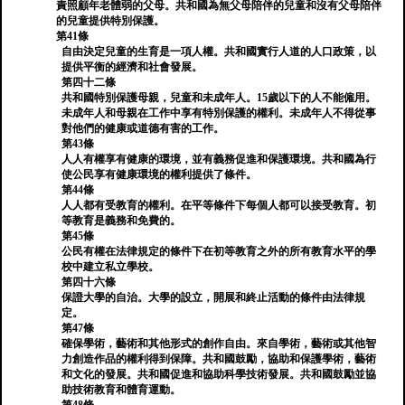
責照顧年老體弱的父母。共和國為無父母陪伴的兒童和沒有父母陪伴
的兒童提供特別保護。
第41條
自由決定兒童的生育是一項人權。共和國實行人道的人口政策，以
提供平衡的經濟和社會發展。
第四十二條
共和國特別保護母親，兒童和未成年人。15歲以下的人不能僱用。
未成年人和母親在工作中享有特別保護的權利。未成年人不得從事
對他們的健康或道德有害的工作。
第43條
人人有權享有健康的環境，並有義務促進和保護環境。共和國為行
使公民享有健康環境的權利提供了​​條件。
第44條
人人都有受教育的權利。在平等條件下每個人都可以接受教育。初
等教育是義務和免費的。
第45條
公民有權在法律規定的條件下在初等教育之外的所有教育水平的學
校中建立私立學校。
第四十六條
保證大學的自治。大學的設立，開展和終止活動的條件由法律規
定。
第47條
確保學術，藝術和其他形式的創作自由。來自學術，藝術或其他智
力創造作品的權利得到保障。共和國鼓勵，協助和保護學術，藝術
和文化的發展。共和國促進和協助科學技術發展。共和國鼓勵並協
助技術教育和體育運動。