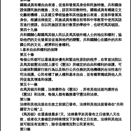
第48條
國籍成員有權自由表達，促進和發展其身份和民族特徵。共和國保
證保護民族的種族，文化，語言和宗教特性。國籍成員有權建立文
化藝術機構，以及建立學術協會和其他協會以表達，促進和發展其
身份。根據法律規定，民族成員有權在初等和中等教育中使用其語
言進行授課。在以民族語言進行教育的學校中，也研究馬其頓語。
第四十九條
共和國關心鄰國馬其頓人民以及馬其頓外籍人士的地位和權利，協
助他們的文化發展並促進與他們的聯繫。共和國關心在國外的共和
國公民的文化，經濟和社會權利。
3.基本自由和權利的保障
第五十條
每個公民都可以通過基於優先和緊迫性原則的程序，在常規法院以
及馬其頓憲法法院上援引《憲法》所確定的自由和權利的保護。可
以確保對國家行政行為以及執行公共任務的其他機構的合法性進行
司法保護。公民有權了解人權和基本自由，並有權單獨或與他人共
同促進其增進和保護。
第五十一條
在馬其頓共和國，法律應符合《憲法》，所有其他法規均應符合
《憲法》和法律。每個人都有義務遵守憲法和法律。
第52條
法律和其他法規在生效之前就已發布。法律和其他法規發佈在“共和
國官方公報”上
《馬其頓》在通過後最多7天。法律最早於其發布之日後第八天生
效，或者在大會確定的特殊情況下於發布之日生效。法律和其他法
規可能沒有追溯力，除非這種情況對公民更有利。
第53條