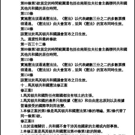
第80條第5款規定的時間範圍還包括在南斯拉夫社會主義聯邦共和國
其他共和國的居住時間。
第133條
實施憲法須通過憲法法。《憲法》以代表總數三分之二的多數票獲
得通過。《憲法法》由大會宣布，並與《憲法》的宣布同時生效。
第134條
該憲法於馬其頓共和國議會宣布之日生效。
九。過渡性和最終條款
第一百三十二條
第80條第5款規定的時間範圍還包括在南斯拉夫社會主義聯邦共和國
其他共和國的居住時間。
第133條
實施憲法須通過憲法法。《憲法》以代表總數三分之二的多數票獲
得通過。《憲法法》由大會宣布，並與《憲法》的宣布同時生效。
第134條
該憲法於馬其頓共和國議會宣布之日生效。
十，馬其頓共和國憲法修正案
修正案I
1.馬其頓共和國對任何鄰國都沒有領土的主張。
2.馬其頓共和國的邊界只能根據《憲法》和自由意志原則以及根據
普遍接受的國際準則而改變。
3.本修正案的第1條是馬其頓共和國憲法第3條的增編。第2條代替了
同一條第3款。
修正案II
1.出於這種關切，共和國不會干涉其他國家的主權或內部事務。
2.本修正案是馬其頓共和國憲法第49條第1款的附錄。