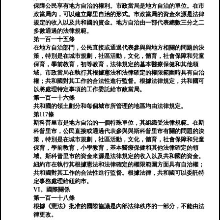
保障公民享有地方自治的權利。市政當局是地方自治的單位。在市
政當局內，可以建立鄰里自治的形式。市政當局的資金來源是法律
規定的收入以及共和國的資金。地方自治由一部代表總數三分之二
多數通過的法律規範。
第一百一十五條
在地方自治部門，公民直接或通過代表參與與地方相關的問題的決
策，特別是在城市規劃，社區活動，文化，體育，社會保障和兒童
保育，學前教育，初等教育，法律規定的基本醫療保健和其他領
域。市政當局在執行其根據憲法和法律確定的權限範圍時具有自治
權；共和國對其工作的合法性進行監督。根據法律規定，共和國可
以將處理特定事項的工作委託給市政當局。
第一百一十六條
共和國的領土劃分和每個城市所管理的地區均由法律規定。
第117條
斯科普里市是地方自治的一個特殊單位，其組織受法律規範。在斯
科普里市，公民直接或通過代表參與與斯科普里市有關的問題的決
策，特別是在城市規劃，社區活動，文化，體育，社會保障和兒童
保育，學前教育，小學教育，基本醫療保健和其他法律確定的領
域。斯科普里市的資金來源是法律規定的收入以及共和國的資金。
紐約市在執行其根據憲法和法律確定的權限範圍方面具有自治權；
共和國對其工作的合法性進行監督。根據法律，共和國可以委託特
定事務處理給紐約市。
VI。國際關係
第一百一十八條
根據《憲法》批准的國際協議是內部法律秩序的一部分，不能由法
律更改。