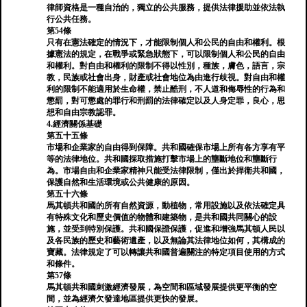
律師資格是一種自治的，獨立的公共服務，提供法律援助並依法執
行公共任務。
第54條
只有在憲法確定的情況下，才能限制個人和公民的自由和權利。根
據憲法的規定，在戰爭或緊急狀態下，可以限制個人和公民的自由
和權利。對自由和權利的限制不得以性別，種族，膚色，語言，宗
教，民族或社會出身，財產或社會地位為由進行歧視。對自由和權
利的限制不能適用於生命權，禁止酷刑，不人道和侮辱性的行為和
懲罰，對可懲處的罪行和刑罰的法律確定以及人身定罪，良心，思
想和自由宗教認罪。
4.經濟關係基礎
第五十五條
市場和企業家的自由得到保障。共和國確保市場上所有各方享有平
等的法律地位。共和國採取措施打擊市場上的壟斷地位和壟斷行
為。市場自由和企業家精神只能受法律限制，僅出於捍衛共和國，
保護自然和生活環境或公共健康的原因。
第五十六條
馬其頓共和國的所有自然資源，動植物，常用設施以及依法確定具
有特殊文化和歷史價值的物體和建築物，是共和國共同關心的設
施，並受到特別保護。共和國保證保護，促進和增強馬其頓人民以
及各民族的歷史和藝術遺產，以及無論其法律地位如何，其構成的
寶藏。法律規定了可以轉讓共和國普遍關注的特定項目使用的方式
和條件。
第57條
馬其頓共和國刺激經濟發展，為空間和區域發展提供更平衡的空
間，並為經濟欠發達地區提供更快的發展。