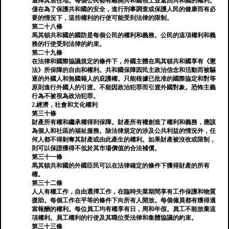
選擇其居住地。每個公民都有離開共和國領土並返回共和國的權利。
僅在為了保護共和國的安全，進行刑事調查或保護人民的健康而有必
要的情況下，這些權利的行使可能受到法律的限制。
第二十八條
馬其頓共和國的國防是每個公民的權利和義務。公民的這項權利和義
務的行使受到法律的約束。
第二十九條
在法律和國際協議規定的條件下，外國主體在馬其頓共和國享有《憲
法》所保障的自由和權利。共和國保障因民主政治信念和活動而被驅
逐的外國人和無國籍人的庇護權。只能根據已批准的國際協定和對等
原則進行外國人的引渡。不能因政治犯罪而引渡外國對象。恐怖主義
行為不被視為政治犯罪。
2.經濟，社會和文化權利
第三十條
財產所有權和繼承權得到保障。財產所有權創造了權利和義務，應該
為個人和社區的福祉服務。除法律規定的涉及公共利益的情況外，任
何人都不得剝奪其財產或由此產生的權利。如果財產被沒收或限制，
則可以保證獲得不低於其市場價值的合法補償。
第三十一條
馬其頓共和國的外國臣民可以在法律確定的條件下獲得財產的所有
權。
第三十二條
人人有權工作，自由選擇工作，在臨時失業期間享有工作保護和物質
援助。每個工作在平等的條件下向所有人開放。每個僱員都有獲得適
當報酬的權利。每位員工均有權享有日，周和年假。員工不能放棄這
項權利。員工權利的行使及其職位受法律和集體協議的約束。
第三十三條