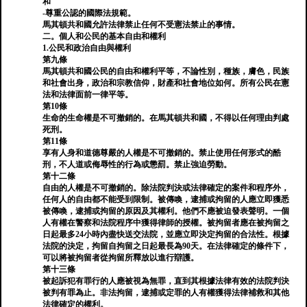
和
-尊重公認的國際法規範。
馬其頓共和國允許法律禁止任何不受憲法禁止的事情。
二。個人和公民的基本自由和權利
1.公民和政治自由與權利
第九條
馬其頓共和國公民的自由和權利平等，不論性別，種族，膚色，民族
和社會出身，政治和宗教信仰，財產和社會地位如何。所有公民在憲
法和法律面前一律平等。
第10條
生命的生命權是不可撤銷的。在馬其頓共和國，不得以任何理由判處
死刑。
第11條
享有人身和道德尊嚴的人權是不可撤銷的。禁止使用任何形式的酷
刑，不人道或侮辱性的行為或懲罰。禁止強迫勞動。
第十二條
自由的人權是不可撤銷的。除法院判決或法律確定的案件和程序外，
任何人的自由都不能受到限制。被傳喚，逮捕或拘留的人應立即獲悉
被傳喚，逮捕或拘留的原因及其權利。他們不應被迫發表聲明。一個
人有權在警察和法院程序中獲得律師的授權。被拘留者應在被拘留之
日起最多24小時內盡快送交法院，並應立即決定拘留的合法性。根據
法院的決定，拘留自拘留之日起最長為90天。在法律確定的條件下，
可以將被拘留者從拘留所釋放以進行辯護。
第十三條
被起訴犯有罪行的人應被視為無罪，直到其根據法律有效的法院判決
被判有罪為止。非法拘留，逮捕或定罪的人有權獲得法律補救和其他
法律確定的權利。