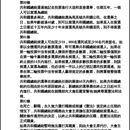
第80條
共和國總統通過無記名投票進行大选和直接選舉，任期五年。一個
人可以當選為總統
共和國最多兩次。共和國總統應為馬其頓共和國公民。在選舉之
日，如果年齡超過40歲，則可以當選共和國總統。如果某人在當選
之日最近十五年內至少十年未當選馬其頓共和國居民，則不得當選
共和國總統。
第81條
共和國總統候選人可由至少10，000名選民或至少30名代表提名。如
果以全體選民的多數票通過，即可選舉共和國總統候選人。如果在
第一輪投票中沒有候選人獲得所需的多數票，則第二輪投票僅限於
在第一輪中贏得最多選票的兩名候選人。第二輪投票在第一輪投票
終止後的14天內進行。如果候選人獲得多數投票者的多數票，則該
候選人當選為總統，但必須有一半以上的已登記選民投票通過。如
果在第二輪投票中沒有候選人贏得規定的多數票，則將重複整個選
舉程序。
共和國總統的選舉在前總統任期的最後60天內舉行。如果共和國總
統的任期由於任何原因被終止，新總統的選舉應在終止之日起40天
內進行。共和國總統在就職前向大會莊嚴宣誓他/她將尊重憲法和法
律。
第82條
在死亡，辭職，永久無力履行職務或根據《憲法》規定終止任期的
情況下，共和國總統的職務由大會主席擔任直到新總統當選為止。
關於條件適用性的決定，以終止共和國總統的任職，是憲法法院的
正式職責。
如果共和國總統暫時無法履行其職責，則由大會主席代行。大會主