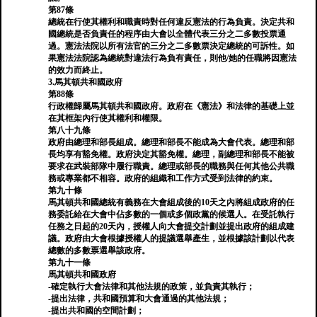
第87條
總統在行使其權利和職責時對任何違反憲法的行為負責。決定共和
國總統是否負責任的程序由大會以全體代表三分之二多數投票通
過。憲法法院以所有法官的三分之二多數票決定總統的可訴性。如
果憲法法院認為總統對違法行為負有責任，則他/她的任職將因憲法
的效力而終止。
3.馬其頓共和國政府
第88條
行政權歸屬馬其頓共和國政府。政府在《憲法》和法律的基礎上並
在其框架內行使其權利和權限。
第八十九條
政府由總理和部長組成。總理和部長不能成為大會代表。總理和部
長均享有豁免權。政府決定其豁免權。總理，副總理和部長不能被
要求在武裝部隊中履行職責。總理或部長的職務與任何其他公共職
務或專業都不相容。政府的組織和工作方式受到法律的約束。
第九十條
馬其頓共和國總統有義務在大會組成後的10天之內將組成政府的任
務委託給在大會中佔多數的一個或多個政黨的候選人。在受託執行
任務之日起的20天內，授權人向大會提交計劃並提出政府的組成建
議。政府由大會根據授權人的提議選舉產生，並根據該計劃以代表
總數的多數票選舉該政府。
第九十一條
馬其頓共和國政府
-確定執行大會法律和其他法規的政策，並負責其執行；
-提出法律，共和國預算和大會通過的其他法規；
-提出共和國的空間計劃；