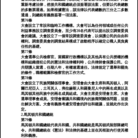
重新考慮法律，然後共和國總統必須簽署該法案，但要以代表總數
的多數票通過。如果根據憲法，該法律以代表總數的三分之二多數
通過，則總統有義務簽署一項法案。
第76條
大會設立了常設和臨時工作機構。大會可以為任何領域或任何公共
利益事務設立調查委員會。至少有20名代表可以提出設立調查委員
會的建議。大會設立了一個常設調查委員會，以保護公民的自由和
權利。調查委員會的調查結果構成了啟動程序以確定公職人員負責
任性的基礎。
第77條
大會選舉公共檢察官。當國家行政機構以及其他具有公共授權的機
構和組織侵犯公民的憲法和法律權利時，公共律師會保護公民。公
共辯護人當選，任期八年，有權連選連任。法律規定了選舉和罷免
的條件，職權範圍和檢察官的工作方式。
第78條
大會設立了民族間關係理事會。安理會由大會主席和馬其頓人，阿
爾巴尼亞人，土耳其人，弗拉赫斯人和羅曼尼人中的兩名成員以及
馬其頓其他民族中的兩名成員組成。大會主席是安理會主席。大會
選舉理事會成員。安理會審議共和國境內的族裔間關係問題，並提
出解決方案。大會有義務考慮安理會的評估和建議，並就此作出決
定。
2.馬其頓共和國總統
第79條
馬其頓共和國總統代表共和國。共和國總統是馬其頓武裝部隊總司
令。共和國總統在《憲法》和法律的基礎上並在其框架內行使其權
利和義務。