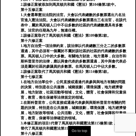
2.該修正案被添加到馬其頓共和國《憲法》第104條第2款中。
第十五修正案
1.大會選舉憲法法院的法官。大會以代表總數的多數票選出六名法
官進入憲法法院。大會以代表總數的多數票選出三名法官，在該代
表中，屬於馬其頓人口中不佔多數的社區的代表總數應具有多數
票。法官的任期為九年，無連任權。
2.該修正案取代了馬其頓共和國《憲法》第109條第2款。
第十六修正案
1.地方自治受一項法律約束，該法律以代表總數三分之二的多數票
通過，其中必須有一個屬於不屬於該社區的社區的代表總數的多數
票。馬其頓人口中的大多數。有關地方財政，地方選舉，自治市和
斯科普里市的法律，應以與會代表的多數票通過，其中與會代表必
須是屬於社區的參議員的多數票。在馬其頓人口中佔大多數。
2.該修正案取代了馬其頓共和國《憲法》第114條第5款。
第十七修正案
1.在地方自治單位中，公民直接或通過代表參與與地方有關的問題
的決策，特別是在公共服務，城鄉規劃，環境保護，地方經濟發
展，地方財政，社區活動等領域，文化，體育，社會保障和兒童保
育，教育，衛生保健等法律規定的領域。
2.在斯科普里市，公民直接或通過代表參與與斯科普里市有關的問
題的決策，特別是在公共服務，城鄉規劃，環境保護，地方經濟發
展，地方財政等領域，公共活動，文化，體育，社會保障和兒童保
育，教育，保健等法律確定的領域。
3.本修正案的項目1代替了馬其頓共和國憲法第115條第1款，項目2
替代了馬其頓共和國憲法第117條第2款。
Go to top
第十八修正案