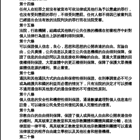
第十四條
任何人在犯罪之前沒有被宣布可依法律或其他行為予以懲處的罪行，
也沒有受到懲罰的罪行，不得受到懲罰。任何人都不得因已被審判且
已經提出合法有效的法院判決的罪行而在法院受審。
第十五條
法院，行政機關，組織或其他執行公共任務的機構在初審程序中針對
個人法律行為提出上訴的權利得到保障。
第十六條
可以保證個人信念，良心，思想和思想的公開表達的自由。言論自
由，公共廣播，公共信息以及建立公共信息機構的自由得到保障。保
證了信息的自由訪問以及信息接收和傳輸的自由。通過大眾媒體的回
復權得到保證。大眾媒體中的更正權得到保障。保障了保護大眾傳播
媒體信息源的權利。禁止審查。
第十七條
通訊和其他通訊方式的自由和保密性得到保證。在刑事調查必不可少
或為維護共和國的利益而必需的情況下，只有法院的決定才可以授權
不適用通信和其他形式的通信保密的不可侵犯性原則。
第十八條
個人信息的安全性和機密性得到保證。通過數據處理對個人信息進行
註冊，可以確保公民免受任何侵犯其個人完整性的侵害。
第十九條
宗教自白的自由得到保障。保證了個人或與他人自由和公開表達信仰
的權利。馬其頓東正教教堂和其他宗教團體和團體與國家分離，在法
律面前一律平等。馬其頓東正教教堂和其他宗教團體和團體可以通過
法律規定的程序自由建立學校以及其他社會和慈善機構。
第二十條