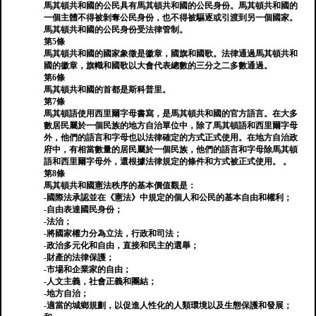
馬其頓共和國的公民具有馬其頓共和國的公民身份。馬其頓共和國的
一個主體不得被剝奪公民身份，也不得被驅逐或引渡到另一個國家。
馬其頓共和國的公民身份受法律管制。
第5條
馬其頓共和國的國家象徵是徽章，國旗和國歌。法律通過馬其頓共和
國的徽章，旗幟和國歌以大會代表總數的三分之二多數通過。
第6條
馬其頓共和國的首都是斯科普里。
第7條
馬其頓語使用西里爾字母書寫，是馬其頓共和國的官方語言。在大多
數居民屬於一個民族的地方自治單位中，除了馬其頓語和西里爾字母
外，他們的語言和字母也以法律確定的方式正式使用。在地方自治政
府中，有相當數量的居民屬於一個民族，他們的語言和字母除馬其頓
語和西里爾字母外，還根據法律規定的條件和方式被正式使用。 。
第8條
馬其頓共和國憲法秩序的基本價值觀是：
-國際法承認並在《憲法》中規定的個人和公民的基本自由和權利；
-自由表達國民身份；
-法治；
-將國家權力分為立法，行政和司法；
-政治多元化和自由，直接和民主的選舉；
-財產的法律保護；
-市場和企業家的自由；
-人文主義，社會正義和團結；
-地方自治；
-適當的城鄉規劃，以促進人性化的人類環境以及生態保護和發展；