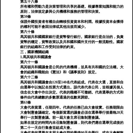
第五十八條
所有權和勞動力是決策管理和共享的基礎。根據專業知識和能力的
原則，法律規定參與公共機構和服務的管理和決策。
第59條
保證外國投資者有權自由轉移投資資本和利潤。根據投資本金獲得
的權利可能不會因法律或其他法規而減少。
第六十條
馬其頓共和國國家銀行是貨幣發行銀行。國家銀行是自治的，負責
貨幣的穩定，貨幣政策以及共和國和國外支付的一般流動性。國家
銀行的組織和工作受到法律的約束。
三，國家機關組織
1.馬其頓共和國議會
第六十一條
馬其頓共和國議會是公民的代表機構，並具有共和國的立法權。大
會的組織和職能由《憲法》和《議事規則》規定。
第六十二條
馬其頓共和國議會由120至140名代表組成。代表在大選，直接和自
由選舉中以無記名投票方式選出。該代表代表公民，並根據其個人
信念在大會中作出決定。代表的職權不可撤銷。代表選舉的方式和
條件由代表總數的多數票通過的低數來調節。
第63條
大會代表當選，任期四年。代表的任務已由大會核實。任務期限由
大會制憲會議確定。每個新當選的議會必須在選舉舉行後最晚20天
舉行一次製憲會議。前一屆大會主席召集制憲會議。
如果在規定的時間內未召集制憲會議，則代表們應在選舉完成後的
第二十一天自行集會並組成大會。
大會代表的選舉在本屆大會任期的最後90天內舉行，或在大會解散