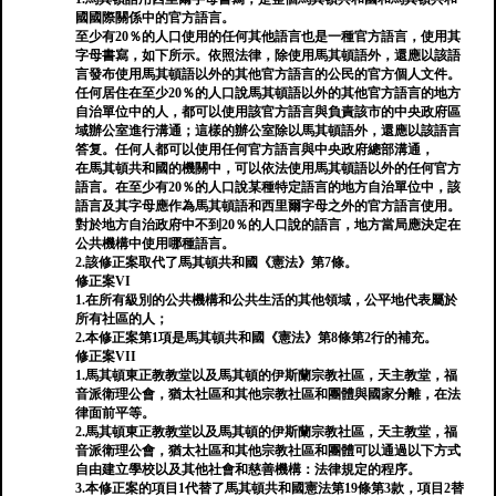
國國際關係中的官方語言。
至少有20％的人口使用的任何其他語言也是一種官方語言，使用其
字母書寫，如下所示。依照法律，除使用馬其頓語外，還應以該語
言發布使用馬其頓語以外的其他官方語言的公民的官方個人文件。
任何居住在至少20％的人口說馬其頓語以外的其他官方語言的地方
自治單位中的人，都可以使用該官方語言與負責該市的中央政府區
域辦公室進行溝通；這樣的辦公室除以馬其頓語外，還應以該語言
答复。任何人都可以使用任何官方語言與中央政府總部溝通，
在馬其頓共和國的機關中，可以依法使用馬其頓語以外的任何官方
語言。在至少有20％的人口說某種特定語言的地方自治單位中，該
語言及其字母應作為馬其頓語和西里爾字母之外的官方語言使用。
對於地方自治政府中不到20％的人口說的語言，地方當局應決定在
公共機構中使用哪種語言。
2.該修正案取代了馬其頓共和國《憲法》第7條。
修正案VI
1.在所有級別的公共機構和公共生活的其他領域，公平地代表屬於
所有社區的人；
2.本修正案第1項是馬其頓共和國《憲法》第8條第2行的補充。
修正案VII
1.馬其頓東正教教堂以及馬其頓的伊斯蘭宗教社區，天主教堂，福
音派衛理公會，猶太社區和其他宗教社區和團體與國家分離，在法
律面前平等。
2.馬其頓東正教教堂以及馬其頓的伊斯蘭宗教社區，天主教堂，福
音派衛理公會，猶太社區和其他宗教社區和團體可以通過以下方式
自由建立學校以及其他社會和慈善機構：法律規定的程序。
3.本修正案的項目1代替了馬其頓共和國憲法第19條第3款，項目2替