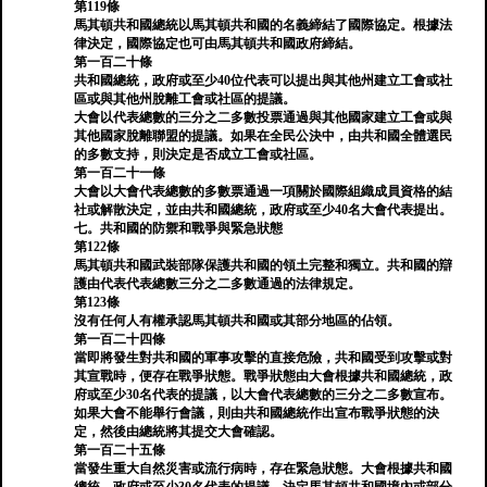
第119條
馬其頓共和國總統以馬其頓共和國的名義締結了國際協定。根據法
律決定，國際協定也可由馬其頓共和國政府締結。
第一百二十條
共和國總統，政府或至少40位代表可以提出與其他州建立工會或社
區或與其他州脫離工會或社區的提議。
大會以代表總數的三分之二多數投票通過與其他國家建立工會或與
其他國家脫離聯盟的提議。如果在全民公決中，由共和國全體選民
的多數支持，則決定是否成立工會或社區。
第一百二十一條
大會以大會代表總數的多數票通過一項關於國際組織成員資格的結
社或解散決定，並由共和國總統，政府或至少40名大會代表提出。
七。共和國的防禦和戰爭與緊急狀態
第122條
馬其頓共和國武裝部隊保護共和國的領土完整和獨立。共和國的辯
護由代表代表總數三分之二多數通過的法律規定。
第123條
沒有任何人有權承認馬其頓共和國或其部分地區的佔領。
第一百二十四條
當即將發生對共和國的軍事攻擊的直接危險，共和國受到攻擊或對
其宣戰時，便存在戰爭狀態。戰爭狀態由大會根據共和國總統，政
府或至少30名代表的提議，以大會代表總數的三分之二多數宣布。
如果大會不能舉行會議，則由共和國總統作出宣布戰爭狀態的決
定，然後由總統將其提交大會確認。
第一百二十五條
當發生重大自然災害或流行病時，存在緊急狀態。大會根據共和國