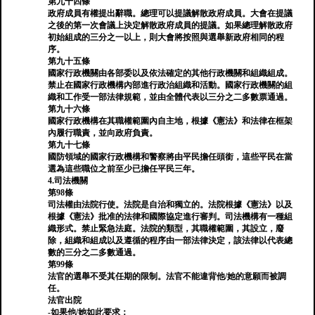
第九十四條
政府成員有權提出辭職。總理可以提議解散政府成員。大會在提議
之後的第一次會議上決定解散政府成員的提議。如果總理解散政府
初始組成的三分之一以上，則大會將按照與選舉新政府相同的程
序。
第九十五條
國家行政機關由各部委以及依法確定的其他行政機關和組織組成。
禁止在國家行政機構內部進行政治組織和活動。國家行政機關的組
織和工作受一部法律規範，並由全體代表以三分之二多數票通過。
第九十六條
國家行政機構在其職權範圍內自主地，根據《憲法》和法律在框架
內履行職責，並向政府負責。
第九十七條
國防領域的國家行政機構和警察將由平民擔任頭銜，這些平民在當
選為這些職位之前至少已擔任平民三年。
4.司法機關
第98條
司法權由法院行使。法院是自治和獨立的。法院根據《憲法》以及
根據《憲法》批准的法律和國際協定進行審判。司法機構有一種組
織形式。禁止緊急法庭。法院的類型，其職權範圍，其設立，廢
除，組織和組成以及遵循的程序由一部法律決定，該法律以代表總
數的三分之二多數通過。
第99條
法官的選舉不受其任期的限制。法官不能違背他/她的意願而被調
任。
法官出院
-如果他/她如此要求；