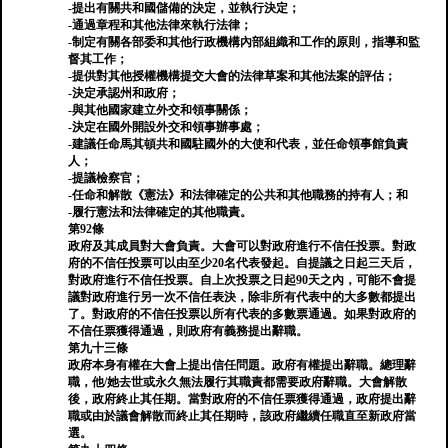
-提出有關共和國儲備的決定，並執行決定；
-通過章程和其他法律來執行法律；
-制定有關各部委和其他行政機構內部組織和工作的原則，指導和監
督其工作；
-提供對其他授權機構提交大會的法律草案和其他法案的評估；
-決定承認州和政府；
-與其他國家建立外交和領事關係；
-決定在國外開設外交和領事辦事處；
-建議任命馬其頓共和國駐國外的大使和代表，並任命領事館負責
人；
-提議檢察官；
-任命和解散《憲法》和法律確定的公共和其他職務的持有人；和
-履行憲法和法律確定的其他職責。
第92條
政府及其成員對大會負責。大會可以對政府進行不信任投票。對政
府的不信任投票可以由至少20名代表發起。自提議之日起三天后，
對政府進行不信任投票。自上次投票之日起90天之內，可能不會提
議對政府進行另一次不信任表決，除非所有代表中的大多數都提出
了。對政府的不信任投票以所有代表的多數票通過。如果對政府的
不信任票獲得通過，則政府有義務提出辭職。
第九十三條
政府本身有權在大會上提出信任問題。政府有權提出辭職。總理辭
職，他/她去世或永久無法履行其職責都需要政府辭職。大會解散
後，政府終止其任期。當對政府的不信任票獲得通過，政府提出辭
職或由於議會解散而終止其任期時，該政府繼續任職直至新政府當
選。