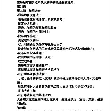
主席發布關於選舉代表和共和國總統的通知。
第68條
馬其頓共和國議會
-通過和修改憲法；
-通過法律並對法律作出真實的解釋；
-確定公共稅費；
-通過共和國的預算和國際收支；
-通過共和國的空間計劃；
-批准國際協定；
-決定戰爭與和平；
-就共和國邊界的任何變化作出決定；
-決定與任何形式的工會或社區與其他州的聯結和解除聯結；
-發布全民投票通知；
-就共和國的儲備作出決定；
-成立理事會；
-選舉馬其頓共和國政府；
-選舉馬其頓共和國憲法法院法官；
-進行選舉並解僱法官；
-，選，任命和解散《憲法》和法律確定的其他公職人員和其他職
務；
-對政府和對大會負責的其他公職人員進行政治監督和監督；
-宣布大赦；和
-進行憲法規定的其他活動。
大會在其職權範圍內履行職責時，將通過決定，宣言，決議，建議
和結論。
第69條