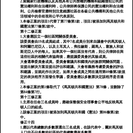
2.當國家行政機構以及其他具有公共授權的機構和組織侵犯公民的
憲法權利和合法權利時，公共律師將保護公民的憲法權利和合法權
利。公共檢察官應特別注意維護社區在各級公共機構和其他公共生
活領域中的非歧視和公平代表原則。
3.本修正案的項目1代替了第77條第1款，項目2被添加到馬其頓共和
國憲法第77條第2款中。
第十二修正案
1.大會應設立一個社區間關係委員會。
該委員會由19名成員組成，其中7名成員分別來自議會中的馬其頓人
和阿爾巴尼亞人，以及土耳其人，弗拉赫斯，羅馬人，塞族人和波
斯尼亞人中的每人。如果其中一個社區沒有代表，則公共律師在與
這些社區的相關代表協商後，應提議委員會的其餘成員。
大會選舉委員會成員。委員會審議共和國境內的族群間關係問題，
並提出解決方案並提出評估和建議。大會有義務考慮委員會的評估
和建議，並就此作出決定。如果大會成員之間在適用第69條第2款規
定的表決程序方面發生爭議，委員會應以多數票決定該程序是否適
用。
2.本修正案的第1條取代了《馬其頓共和國憲法》第78條，並刪除了
第84條第7行。
第十三修正案
1.主席在任命三名成員時，應確保整個安全理事會公平地反映馬其
頓人口的組成。
2.該修正案的項目1被添加到馬其頓共和國《憲法》第86條第2款
中。
修正十四
1.應以代表總數的多數票選出三名成員，在該代表中，屬於馬其頓
人口中不佔多數的社區的代表總數應有多數票。