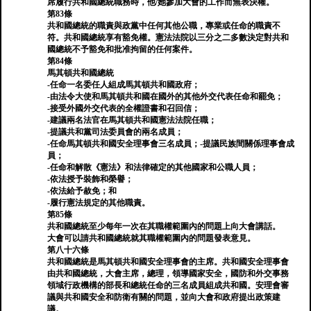
席履行共和國總統職務時，他/她參加大會的工作而無表決權。
第83條
共和國總統的職責與政黨中任何其他公職，專業或任命的職責不
符。共和國總統享有豁免權。憲法法院以三分之二多數決定對共和
國總統不予豁免和批准拘留的任何案件。
第84條
馬其頓共和國總統
-任命一名委任人組成馬其頓共和國政府；
-由法令大使和馬其頓共和國在國外的其他外交代表任命和罷免；
-接受外國外交代表的全權證書和召回信；
-建議兩名法官在馬其頓共和國憲法法院任職；
-提議共和黨司法委員會的兩名成員；
-任命馬其頓共和國安全理事會三名成員；-提議民族間關係理事會成
員；
-任命和解散《憲法》和法律確定的其他國家和公職人員；
-依法授予裝飾和榮譽；
-依法給予赦免；和
-履行憲法規定的其他職責。
第85條
共和國總統至少每年一次在其職權範圍內的問題上向大會講話。
大會可以請共和國總統就其職權範圍內的問題發表意見。
第八十六條
共和國總統是馬其頓共和國安全理事會的主席。共和國安全理事會
由共和國總統，大會主席，總理，領導國家安全，國防和外交事務
領域行政機構的部長和總統任命的三名成員組成共和國。安理會審
議與共和國安全和防衛有關的問題，並向大會和政府提出政策建
議。