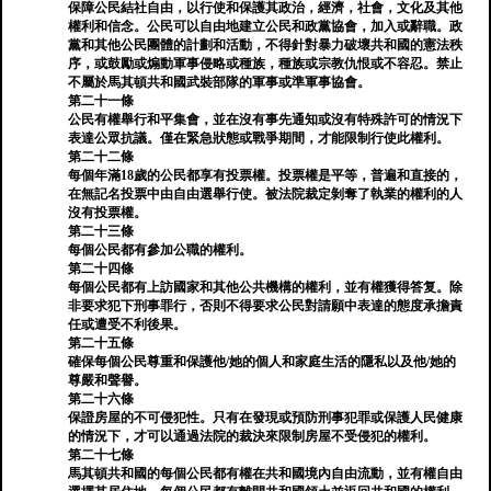
保障公民結社自由，以行使和保護其政治，經濟，社會，文化及其他
權利和信念。公民可以自由地建立公民和政黨協會，加入或辭職。政
黨和其他公民團體的計劃和活動，不得針對暴力破壞共和國的憲法秩
序，或鼓勵或煽動軍事侵略或種族，種族或宗教仇恨或不容忍。禁止
不屬於馬其頓共和國武裝部隊的軍事或準軍事協會。
第二十一條
公民有權舉行和平集會，並在沒有事先通知或沒有特殊許可的情況下
表達公眾抗議。僅在緊急狀態或戰爭期間，才能限制行使此權利。
第二十二條
每個年滿18歲的公民都享有投票權。投票權是平等，普遍和直接的，
在無記名投票中由自由選舉行使。被法院裁定剝奪了執業的權利的人
沒有投票權。
第二十三條
每個公民都有參加公職的權利。
第二十四條
每個公民都有上訪國家和其他公共機構的權利，並有權獲得答复。除
非要求犯下刑事罪行，否則不得要求公民對請願中表達的態度承擔責
任或遭受不利後果。
第二十五條
確保每個公民尊重和保護他/她的個人和家庭生活的隱私以及他/她的
尊嚴和聲譽。
第二十六條
保證房屋的不可侵犯性。只有在發現或預防刑事犯罪或保護人民健康
的情況下，才可以通過法院的裁決來限制房屋不受侵犯的權利。
第二十七條
馬其頓共和國的每個公民都有權在共和國境內自由流動，並有權自由