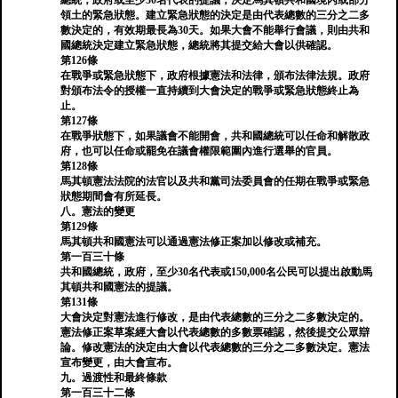
總統，政府或至少30名代表的提議，決定馬其頓共和國境內或部分
領土的緊急狀態。建立緊急狀態的決定是由代表總數的三分之二多
數決定的，有效期最長為30天。如果大會不能舉行會議，則由共和
國總統決定建立緊急狀態，總統將其提交給大會以供確認。
第126條
在戰爭或緊急狀態下，政府根據憲法和法律，頒布法律法規。政府
對頒布法令的授權一直持續到大會決定的戰爭或緊急狀態終止為
止。
第127條
在戰爭狀態下，如果議會不能開會，共和國總統可以任命和解散政
府，也可以任命或罷免在議會權限範圍內進行選舉的官員。
第128條
馬其頓憲法法院的法官以及共和黨司法委員會的任期在戰爭或緊急
狀態期間會有所延長。
八。憲法的變更
第129條
馬其頓共和國憲法可以通過憲法修正案加以修改或補充。
第一百三十條
共和國總統，政府，至少30名代表或150,000名公民可以提出啟動馬
其頓共和國憲法的提議。
第131條
大會決定對憲法進行修改，是由代表總數的三分之二多數決定的。
憲法修正案草案經大會以代表總數的多數票確認，然後提交公眾辯
論。修改憲法的決定由大會以代表總數的三分之二多數決定。憲法
宣布變更，由大會宣布。
九。過渡性和最終條款
第一百三十二條