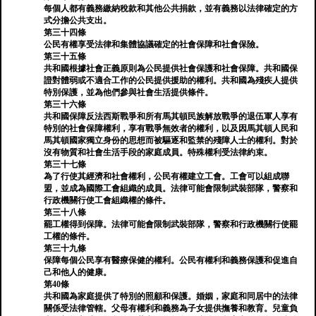
每個人都有義務繳納稅款和其他公共捐款，並有義務以法律確定的方
式分擔公共支出。
第三十四條
公民有權享受法律和集體協議確定的社會保障和社會保險。
第三十五條
共和國根據社會正義原則為公民提供社會保護和社會保障。共和國保
證對體弱或不適合工作的公民提供援助的權利。共和國為殘疾人提供
特別保護，並為他們參與社會生活提供條件。
第三十六條
共和國保障反法西斯戰爭和所有馬其頓民族解放戰爭的退伍軍人享有
特別的社會保障權利，享有戰爭無效者的權利，以及因馬其頓人民和
馬其頓國家獨立身份的思想而被驅逐和監禁的殘障人士的權利。對於
沒有物質和社會生活手段的家庭成員。特殊權利受法律約束。
第三十七條
為了行使其經濟和社會權利，公民有權建立工會。工會可以組成聯
盟，並成為國際工會組織的成員。法律可能會限制武裝部隊，警察和
行政機關行使工會組織權的條件。
第三十八條
罷工權得到保障。法律可能會限制武裝部隊，警察和行政機關行使罷
工權的條件。
第三十九條
保障每個公民享有醫療保健的權利。公民有權利和義務保護和促進自
己和他人的健康。
第40條
共和國為家庭提供了特別的照顧和保護。婚姻，家庭和同居中的法律
關係受法律管轄。父母有權利和義務為子女提供撫養和教育。兒童負