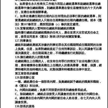
b。如果發生永久性喪失工作能力而阻止總統選舉和副總統選舉在總
統選舉中擔任總統職務，則總統選舉應在發生這種情況的六十天內舉
行，並應任命兩個辦事處。
C。如果在連續任期的任期內以任何理由必須舉行新的總統選舉，則
當選總統或副總統的人只能在任期剩餘的任期內繼續任職。就本《憲
法》第107條而言，應按照該條（c）條的規定處理。
126.宣誓就職的人暫時卸任總統和副總統的職責
臨時履行總統或副總統職務的任何人，應在首席大法官或其任命之
前，接受並同意本《憲法》附表1所列的有關宣誓書。
127.刑事責任
總統和副總統應就其涉嫌的刑事犯罪在其任職期間或任職期間的法律
上負責。但是，如果對總統提起了任何刑事訴訟，則人民議會可以通
過決議規定，在任期屆滿之前，不得繼續進行此類訴訟。
128.擔任總統的人的豁免權
在總統職位上任職的人，在沒有任何罪行的情況下合法地履行其任
期，應有權獲得在最高職位上任職的人的最高榮譽，尊嚴，保護，經
濟特權和其他特權的土地。此類保護和特權應在法律中規定。
第五章部長的櫥櫃
129.部長辦公室
一種。總統應任命一個部長內閣，負責總統賦予總統的職責和職能，
本《憲法》和法律。
b。內閣由副總統，負責不同部委的部長和總檢察長組成。
C。除副總統外，總統必須接受人民議會的批准才能進行內閣任命。
d。總統應在任命內閣代表內閣的被任命人姓名後，在七天內向人民
議會投票。
130.部長的資格