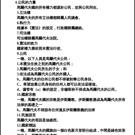
4.公民的力量
馬爾代夫國的所有權力都源於公民，並與公民同在。
5.立法權
馬爾代夫的所有立法權都歸屬人民議會。
6.執行力
根據本《憲法》的規定，行政權歸屬總統。
7.司法權
司法權歸屬馬爾代夫法院。
8.憲法的效力
國家權力應依照本憲法行使。
9.公民
一種。以下人員是馬爾代夫公民：
1.本憲法生效之初的馬爾代夫公民；
2.馬爾代夫公民所生的子女；和
3.依法成為馬爾代夫公民的外國人。
b。馬爾代夫的任何公民都不得被剝奪公民身份。
C。希望放棄公民身份的任何人都可以依法這樣做。
d。儘管有（a）條的規定，非穆斯林不得成為馬爾代夫的公民。
10.國家宗教
一種。馬爾代夫國的宗教是伊斯蘭教。伊斯蘭教應成為馬爾代夫所有
法律的基礎之一
b。馬爾代夫不得頒布任何違反伊斯蘭教義的法律
11.民族語言
馬爾代夫的母語是迪維西。
12.國家標誌
一種。馬爾代夫的國旗由一個白色新月形部分組成，中間是綠色矩形