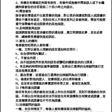
d。有權在有權確定拘留有效性，有條件或無條件釋放該人或下令繼
續拘留被告的法官面前二十四小時之內提出。
49.釋放被告
除非被告潛逃或不出庭受審的危險，對公眾的保護或對證人或證據的
潛在干擾另有規定，否則任何人不得在宣判之前被拘留。釋放可能要
遵守保釋條件或法院要求的其他保證。
50.及時調查與起訴
提請調查當局注意涉嫌犯罪的通知後，應立即調查此事，並在必要
時，總檢察長應盡快提起訴訟。
51.被告人的權利
每個被控犯罪的人都有權：
一種。立即以被告人理解的語言通知特定罪行；
b。在合理時間內嘗試；
C。不被迫作證；
d。由不說該程序所使用的語言或聾啞的國家提供的口譯員；
e。有足夠的時間和設施準備辯護，並與自己選擇的法律顧問進行交
流並指導其選擇；
F。親自受審，並通過自己選擇的法律顧問為自己辯護；
G。檢查針對他的證人，並獲得證人的出席和檢查；
H。在沒有合理懷疑的事實證明有罪之前，被假定為無罪。
52. F悔和違法證據
除非有良好心境的被告在法庭上作出任何認罪，否則不得接納任何供
認。不得以任何強迫或非法手段從任何來源獲取任何陳述或證據，並
且這種陳述或證據也不可作為證據。
53.法律顧問的協助
一種。在任何情況下，每個人都有權保留法律顧問的協助。