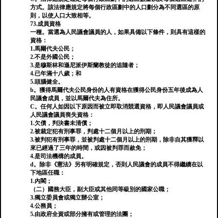
方式。該法律應規定將每個行政區劃中的人口劃分為不同選區的原
則，以使人口大致相等。
73.成員資格
一種。當選為人民議會議員的人，如果具備以下條件，則具有這樣的
資格：
1.馬爾代夫公民；
2.不是外國公民；
3.是穆斯林和遜尼派伊斯蘭教徒的追隨者；
4.已年滿十八歲；和
5.頭腦健全。
b。獲得馬爾代夫公民身份的人有資格在獲得公民身份五年後成為人
民議會成員，並以馬爾代夫為住所。
C。任何人如因以下原因而被立即取消競選資格，即人民議會議員或
人民議會議員喪失資格：
1.欠債，判決書未清償；
2.被裁定犯有刑事罪，判處十二個月以上的刑期；
3.被判犯有刑事罪，並被判處十二個月以上的刑期，除非自其獲釋以
來已經過了三年的時間，或因被判罪而赦免；
4.是司法機構的成員。
d。除非《憲法》另有明確規定，否則人民議會的成員不得繼續在以
下地區任職：
1.內閣；
（二）國務大臣，副大臣或其他同等級別的國家公職；
3.獨立委員會或獨立辦公室；
4.公務員；
5.由政府全資或部分擁有或管理的法團；