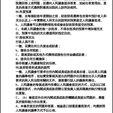
院應回答上述問題，並應向人民議會提供答复，並給出答复理由。意
見的表達方式應與對最高法院的上訴判決相同。
96.年度預算
一種。在每個財政年度開始之前，財政部長應將包含當年預計收入和
支出以及上一年實際收入和支出的說明的預算提交人民議會批准。
b。人民議會可以酌情酌情批准或修改財政部長提交的預算。
C。未經人民議會的進一步批准，不得在批准的預算中增加補充支
出。預算中包括的支出應僅用於指定目的。
97.稅收與支出
行政人員不得：
一種。花費任何公共資金或財產；
b。徵收任何稅款；
C。通過貸款或其他方式獲得或接收任何金錢或財產；
d。提供任何主權擔保；
除非根據人民議會制定的法律。
98.政府部長和成員的提問
一種。人民議會可要求任何內閣成員或政府成員在場，以出席人民議
會的議事程序，並如實宣誓就其提出的問題作出回應並出示人民議會
要求的與人民法院有關的文件。適當履行該人的義務和責任。
b。人民議會的每個成員均有權以人民議會規定的方式，以及以口頭
或書面形式，向內閣成員或政府辦公室負責人就其職責的執行情況提
出質疑。
C。（b）條規定向任何內閣成員或政府機關成員提出問題的，應盡
其所能和能力作出答复。
d。本條所規定的問題和答案，無論是口頭還是書面形式，均應按照
人民議會的議事方式予以公佈。