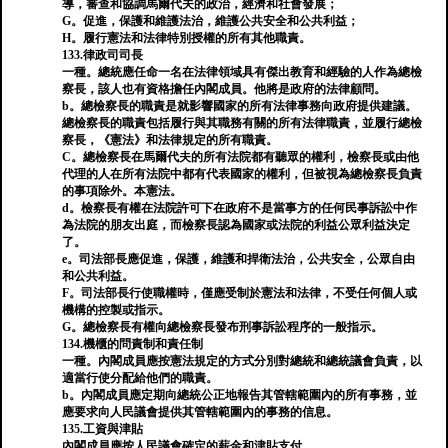
導，審查和協調馬爾代夫的政治，經濟和社會發展；
G。促進，保護和維護法治，維護公共安全和公共利益；
H。履行憲法和法律特別授權的所有其他職責。
133.律政司司長
一種。總統應任命一名在法律領域具有傑出教育和經驗的人作為總檢
察長，該人也有資格擔任內閣成員。他將是政府的法律顧問。
b。總檢察長的職責是就影響國家的所有法律事務向政府提供建議。
總檢察長的職責包括履行與其職務有關的所有法律職責，並履行總檢
察長，《憲法》和法律規定的所有職責。
C。總檢察長在馬爾代夫的所有法院都有聽眾的權利，檢察長或由他
代理的人在所有法院中都有代表國家的權利，但被視為總檢察長負責
的事項除外。本憲法。
d。檢察長有權在法院許可下在政府不是當事方的任何民事訴訟中作
為法院的朋友出庭，而檢察長認為國家或法院的利益公眾利益決定
了。
e。司法部長應促進，保護，維護和捍衛法治，公共安全，公眾自由
和公共利益。
F。司法部長行使職權時，僅應受制於憲法和法律，不受任何個人或
機構的控製或指示。
G。總檢察長有權向總檢察長發布刑事訴訟程序的一般指示。
134.機櫃的問責制和責任制
一種。內閣成員應按憲法規定的方式分別對總統和總統議會負責，以
適當行使分配給他們的職責。
b。內閣成員應定期向總統公正地報告其管轄範圍內的所有事務，並
應要求向人民議會提供其管轄範圍內的事務的信息。
135.工資與津貼
內閣成員應按人民議會確定的薪金和津貼支付。