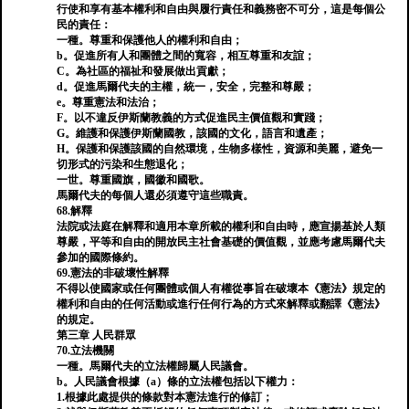
行使和享有基本權利和自由與履行責任和義務密不可分，這是每個公
民的責任：
一種。尊重和保護他人的權利和自由；
b。促進所有人和團體之間的寬容，相互尊重和友誼；
C。為社區的福祉和發展做出貢獻；
d。促進馬爾代夫的主權，統一，安全，完整和尊嚴；
e。尊重憲法和法治；
F。以不違反伊斯蘭教義的方式促進民主價值觀和實踐；
G。維護和保護伊斯蘭國教，該國的文化，語言和遺產；
H。保護和保護該國的自然環境，生物多樣性，資源和美麗，避免一
切形式的污染和生態退化；
一世。尊重國旗，國徽和國歌。
馬爾代夫的每個人還必須遵守這些職責。
68.解釋
法院或法庭在解釋和適用本章所載的權利和自由時，應宣揚基於人類
尊嚴，平等和自由的開放民主社會基礎的價值觀，並應考慮馬爾代夫
參加的國際條約。
69.憲法的非破壞性解釋
不得以使國家或任何團體或個人有權從事旨在破壞本《憲法》規定的
權利和自由的任何活動或進行任何行為的方式來解釋或翻譯《憲法》
的規定。
第三章 人民群眾
70.立法機關
一種。馬爾代夫的立法權歸屬人民議會。
b。人民議會根據（a）條的立法權包括以下權力：
1.根據此處提供的條款對本憲法進行的修訂；