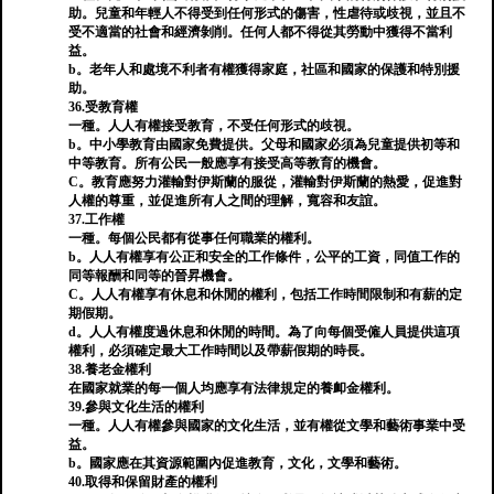
助。兒童和年輕人不得受到任何形式的傷害，性虐待或歧視，並且不
受不適當的社會和經濟剝削。任何人都不得從其勞動中獲得不當利
益。
b。老年人和處境不利者有權獲得家庭，社區和國家的保護和特別援
助。
36.受教育權
一種。人人有權接受教育，不受任何形式的歧視。
b。中小學教育由國家免費提供。父母和國家必須為兒童提供初等和
中等教育。所有公民一般應享有接受高等教育的機會。
C。教育應努力灌輸對伊斯蘭的服從，灌輸對伊斯蘭的熱愛，促進對
人權的尊重，並促進所有人之間的理解，寬容和友誼。
37.工作權
一種。每個公民都有從事任何職業的權利。
b。人人有權享有公正和安全的工作條件，公平的工資，同值工作的
同等報酬和同等的晉昇機會。
C。人人有權享有休息和休閒的權利，包括工作時間限制和有薪的定
期假期。
d。人人有權度過休息和休閒的時間。為了向每個受僱人員提供這項
權利，必須確定最大工作時間以及帶薪假期的時長。
38.養老金權利
在國家就業的每一個人均應享有法律規定的養卹金權利。
39.參與文化生活的權利
一種。人人有權參與國家的文化生活，並有權從文學和藝術事業中受
益。
b。國家應在其資源範圍內促進教育，文化，文學和藝術。
40.取得和保留財產的權利