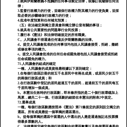
2.就與伊斯蘭教義不抵觸的任何事項製定法律，或修訂或廢除任何法
律；
3.監督行政權力的行使，並確保行政權力對其權力的行使負責，並採
取必要的步驟確保行政權力的行使；
4.批准年度預算和任何補充預算；
（五）依法確定與獨立委員會和獨立辦公室有關的事項；
6.就具有公共重要性的問題舉行全民投票；
7.履行本《憲法》和法律明確規定的所有職責。
C。人民議會不得通過任何違反伊斯蘭教義的法律。
d。提交人民議會批准的任何事項均包括人民議會接受，拒絕，撤銷
或修改事項的權力。
e。提交人民議會批准的任何任命或罷免都包括人民議會接受或拒絕
任命或罷免的權力。
71.人民議會的組成的確定
一種。人民議會的成員資格應根據以下原則確定：
1.在每個行政區註冊的前五千名居民中有兩名成員，或居民少於五千
的兩個行政區成員；和
2.在行政區劃中登記的居民超過五千的居民，超過前五千的居民每五
千居民增加一個成員。
b。本憲法生效時的行政區劃，即本條所指的是二十個行政環礁加上
馬累，總共二十一個。行政區劃的細節在本憲法的附表2中規定。
72.選舉成員
一種。每個行政區劃應按照本《憲法》第71條規定的原則設立獨立的
選區。所有成員應從一個單獨的選區選出。
b。從每個單獨的選區中當選的人中選出的人應是通過無記名投票獲
得最多票數的人。
C。法律應規定確定每個行政區劃中的選區數量以及每個選區邊界的