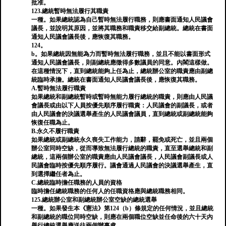
批准。
123.總統暫時無法履行其職責
一種。如果總統認為自己暫時無法履行職務，則應書面通知人民議會
議長，並說明其原因，並將其職務和職責移交給副總統。總統在書面
通知人民議會議長後，應恢復其職務。
124。
b。如果總統因無能為力而暫時無法履行職務，並且不能以書面形式
通知人民議會議長，則副總統應徵得多數議員的同意。內閣這樣做。
在這種情況下，直到總統能夠上任為止，總統辦公室的職責應由副總
統臨時承擔。總統在書面通知人民議會議長後，應恢復其職務。
A.暫時無法履行職責
如果總統和副總統暫時或暫時無能力履行總統的職責，則應由人民議
會議長或由以下人員按優先順序履行職責：人民議會的副議長，或者
由人民議會的決議選舉產生的人民議會議員，直到總統或副總統能夠
恢復任職為止。
B.永久不履行職責
如果總統或副總統永久喪失工作能力，請辭，罷免或死亡，並且兩個
辦公室同時空缺，從而導致無法履行總統的職責，直至選舉總統和副
總統，這兩個辦公室的職責應由人民議會議長，人民議會副議長或人
民議會臨時按優先順序履行。議會通過人民議會的決議選舉產生，直
到選擇繼任者為止。
C.總統臨時擔任職務的人員的資格
臨時擔任總統職務的任何人的任職資格應與總統職務相同。
125.總統辦公室和副總統辦公室空缺的總統選舉
一種。如果發生本《憲法》第124（b）條規定的任何情況，並且總統
和副總統的職位同時空缺，則應在兩個職位空缺並任命後的六十天內
舉行總統選舉應送往兩個辦事處。