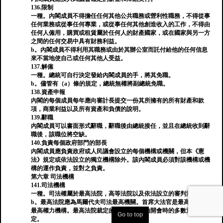
136.限制
一種。內閣成員不得擔任任何其他公共職務或營利性職務，不得從事
任何業務或從事任何專業，或從事任何其他創造收入的工作，不得由
任何人僱用，購買或租賃屬於任何人的財產國家，或在國家與另一方
之間的任何交易中具有財務利益。
b。內閣成員不得利用其職務或由於其辦公室而託付給他的任何信息
來不當地使自己或任何其他人受益。
137.解僱
一種。總統可自行決定發給內閣成員的手，將其免職。
b。儘管有（a）條的規定，總統無權將副總統免職。
138.資產申報
內閣的每個成員每年應向審計長提交一份其所擁有的所有財產和款
項，商業利益以及所有資產和負債的說明。
139.辭職
內閣成員可以書面形式辭職，辭職後由總統接任，並且在總統收到辭
職後，該職位將空缺。
140.負責每個政府部門的部長
內閣成員應負責政府或人民議會設立的每個機構或機關，但本《憲
法》規定或依法設立的獨立機構除外。該內閣成員必須對該機構或機
構的運作負責，並對之負責。
第六章 司法機構
141.司法機構
一種。司法權屬於最高法院，高等法院以及依法設立的審判法院。
b。最高法院應為馬爾代夫司法最高機關。首席大法官是最高法院的
最高權力機構。最高法院裁定的所有事項應由開會時的多數法官決
Go to top
定。