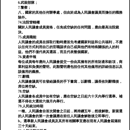
6.武裝部隊；
7.警察；
八，國家的其他任何辦事處，但由於成為人民議會議員而擔任的職務
除外。
74.法院管轄權
關於人民議會成員資格，任免或空缺的任何問題，應由最高法院裁
決。
75.成員職能
人民議會的成員在採取行動時應首先考慮國家利益和公共福利，不應
以任何方式利用自己的官職謀求自己或與他們有特殊關係的人的利
益。他們不僅代表其選區，而且代表整個國家。
76.資產申報
每位成員每年應向人民議會提交一份由其擁有的所有財產和款項，商
業利益和負債的聲明。此類聲明應包括任何其他僱用的詳細信息以及
該僱用的義務。
77.辭職
人民議會議員可在發給議長的手下書寫，以辭職，議長收到辭職後，
席位將空缺。
78.空缺
人民議會各成員中如有空缺，應在空缺之日起六十天內舉行選舉。補
選不得在大選前六個月內舉行。
79.人民統治時期
一種。人民議會自首次開會之日起，將持續五年，然後解散。新當選
的人民議會的第一次會議應在前任人民議會解散後立即舉行。
b。選舉新人民議會成員及其所有相關事宜應在現有人民議會屆滿前
三十天結束。