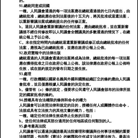
的。
91.總統同意或回國
一種。人民議會通過的每一項法案應在總統通過後的七日內提出，由
總統批准，總統應在收到法案後的十五天內，將其批准或退還法案，
以重新審議法案或總統提出的任何修正案。
b。退回人民議會重新審議的任何法案，應由總統批准，並在重新審
議後不經任何修改即以人民議會全體議員的多數通過的情況下，在總
統公報上予以公佈。
C。未在指定時間內由總統退還重新審議或修正或由總統批准的任何
法案，應視為已由總統批准，並應在政府公報上公佈。
92.政府憲報中的法律出版
總統通過的人民議會通過的法案將成為法律。總統批准的每一項法案
應在獲得批准之日在政府公報上公佈。該法律應在政府公報上公佈時
生效，或在規約規定的發布日期之後生效。
93.處理
一種。行政機關以國家名義與外國和國際組織訂立的條約應由人民議
會批准，並且僅應根據人民議會的決定生效。
b。儘管有（a）條的規定，僅要求公民遵守人民議會頒布的法律所規
定的國家批准的條約。
94.授權具有合法權限的條例和命令的權力
人民議會可以依照法律和規定的目的，授權任何人或團體作出命令，
法規或具有立法效力的其他文書的權力，包括：
一種。確定任何法律生效或停止生效的日期；
b。使任何法律或其部分適用於任何地區或任何類別的人。
95.參考最高法院
人民議會可以通過決議請最高法院審理和審議與任何事項有關的重要
法律問題，包括對《憲法》的解釋和任何成文法的憲法效力。最高法