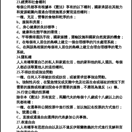
23.經濟和社會權利
每個公民都享有根據本《憲法》享有的以下權利，國家承諾在其能力
和資源範圍內通過合理措施逐步實現這些權利：
一種。充足，營養的食物和乾淨的水；
b。服裝和房屋；
C。身心健康的良好標準；
d。健康和生態平衡的環境；
e。平等獲得通訊手段，國家媒體，運輸設施和國家自然資源的機會；
F。在每個有人居住的島嶼上建立一個合理標準的污水處理系統；
G。在與該島相當的每個有人居住的島嶼上建立合理合理標準的電力
系統。
24.隱私權
人人有權尊重自己的私人和家庭生活，他的家和他的私人通訊。每個
人都必須尊重他人的這些權利。
25.不得奴役或強迫勞動
一種。任何人不得被奴役或奴役，或被要求從事強迫勞動。
b。強制性兵役，在緊急情況或災難中危及社區生命或福祉的情況下所
需要的服務或根據法院命令所需要的服務，不應視為違反（a）條。
26.行使公職的投票權
除非本《憲法》另有規定，馬爾代夫的每個十八歲或十八歲以上的公
民都有權：
一種。在選舉和公開投票中進行投票，並以無記名投票的方式進行；
b。競選公職；
C。直接或通過自由選擇的代表參加公共事務。
27.表達自由
人人有權享有思想自由以及以不違反伊斯蘭教義的方式進行見解和言