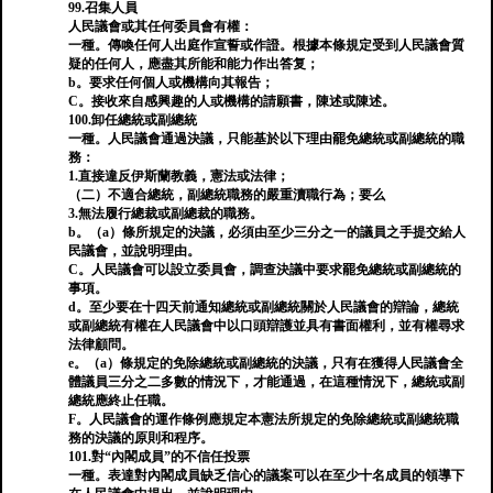
99.召集人員
人民議會或其任何委員會有權：
一種。傳喚任何人出庭作宣誓或作證。根據本條規定受到人民議會質
疑的任何人，應盡其所能和能力作出答复；
b。要求任何個人或機構向其報告；
C。接收來自感興趣的人或機構的請願書，陳述或陳述。
100.卸任總統或副總統
一種。人民議會通過決議，只能基於以下理由罷免總統或副總統的職
務：
1.直接違反伊斯蘭教義，憲法或法律；
（二）不適合總統，副總統職務的嚴重瀆職行為；要么
3.無法履行總裁或副總裁的職務。
b。（a）條所規定的決議，必須由至少三分之一的議員之手提交給人
民議會，並說明理由。
C。人民議會可以設立委員會，調查決議中要求罷免總統或副總統的
事項。
d。至少要在十四天前通知總統或副總統關於人民議會的辯論，總統
或副總統有權在人民議會中以口頭辯護並具有書面權利，並有權尋求
法律顧問。
e。（a）條規定的免除總統或副總統的決議，只有在獲得人民議會全
體議員三分之二多數的情況下，才能通過，在這種情況下，總統或副
總統應終止任職。
F。人民議會的運作條例應規定本憲法所規定的免除總統或副總統職
務的決議的原則和程序。
101.對“內閣成員”的不信任投票
一種。表達對內閣成員缺乏信心的議案可以在至少十名成員的領導下