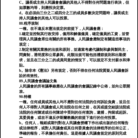
C。議長或主持人民議會會議的其他人不得對任何問題進行表決，但
如票數均等，則應投決定票。
d。在必須由三分之二或四分之三的成員多數決定問題時，議長或主
持人民議會的其他人可以投票。
88.程序規制
一種。在不違反本憲法規定的前提下，人民議會應：
1.確定並控制其行政安排，僱用和解僱僱員，確定​​僱員的工資，並管
理與人民議會席位有關的所有事務。人民議會應制定有關這些事項的
規定；
2.制定有關其業務的法規和原則，並適當考慮代議制和參與製民主，
問責制，透明度和公眾參與。此類法規可能包括禮節規則和出勤要
求，並且在三分之二的成員同意的情況下，可以規定不支付薪水和津
貼。
b。除非本《憲法》另有規定，否則不得在任何法院質疑人民議會訴
訟的有效性。
89.人民議會會議論文集
人民議會的所有議事錄應在人民議會的會議記錄中公佈，並向公眾開
放。
90.特權
一種。任何成員或其他人均不應對任何法院的任何訴訟負責，並且任
何人不得對人民議會或人民法院在任何之前，在其或提交給該法院或
法院的任何陳述或任何陳述中受到的任何查詢，逮捕，拘留或起訴。
其委員會，或在不違反伊斯蘭教義的前提下進行的任何投票。
b。任何人，報紙或期刊對在人民議會授權下作出或出版的任何報告
或法律程序，或對人民議會或其任何委員會的法律程序的任何公正，
準確的報告，不承擔任何責任。這是根據人民議會規定的原則完成