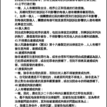
的理由另有特別命令。所有公開宣布的判決或命令應向公眾公開。
43.公平行政行動
一種。人人有權採取合法，程序公正和迅速的行政措施。
b。其權利受到行政訴訟不利影響的每個人都有權獲得書面理由。
C。如果一個人，一個團體或社區的權利受到行政訴訟的不利影響，
則每個此類個人，團體或每個可能直接受到該訴訟影響的人都有權將
此事提交法院。
44.個人責任
刑法或刑事訴訟程序的適用，包括法律規定的調查，刑事訴訟和判決
的執行，應僅適用於被告，不得影響任何其他人的合法權利或義務。
45.不得擅自逮捕或拘留
除人民議會根據本《憲法》第十六條製定的法律規定外，人人有權不
被任意拘留，逮捕或監禁。
46.逮捕和拘留權
除非逮捕官注意到犯罪行為，或有合理和可能的理由或證據認為該人
已犯罪或將要犯罪，或在犯罪者的授權下，否則不得將其逮捕或拘
留。法院簽發的逮捕令。
47.搜索與扣押
一種。除非有合理的原因，否則任何人都不得被搜查或扣押。
b。住宅財產應是不可侵犯的，未經居民同意不得進入，除非是為了
防止對生命或財產的直接和嚴重傷害，或在法院命令的明確授權下。
48.逮捕或拘留的權利
人人有權被捕或拘留：
一種。因此，應在至少二十四小時內以書面形式立即告知原因；
b。毫不拖延地保留和指示法律顧問，並被告知這項權利，並為尋求
法律顧問提供便利，直到他被逮捕或拘留的問題結束為止；
C。除建立身份外，保持沉默，並被告知此權利；