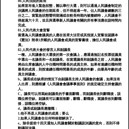
80.人民法院的延長
如果宣布進入緊急狀態，難以舉行大選，則可以通過人民議會制定的
決議將人民議會的任期延長，但不得超過一年。佔人民議會總數的三
分之二。當緊急狀態聲明期滿或在較長時期內被撤銷時，人民議會不
得超過六十天，並且與選舉新人民議會有關的所有事項應在該時間內
完成。
81.人民代表大會宣誓
當選為人民議會議員的人應在首席大法官或其指派人宣誓並認購本
《憲法》附表1所載的人民議會成員的宣誓書後，擔任人民議會成
員。
82.人民代表大會的發言人和副議長
一種。人民議會在大選後的第一次會議上，應通過無記名投票從議員
中選出一名議長和一名副議長。在當選議長和副議長之前，人民議會
將由出席會議的人中任職時間最長的成員主持。如果有連續任職時間
最長的成員，則按連續任職時間最長的成員的年齡，由最高年齡的成
員主持議會。
b。議長或在缺席的情況下由副議長主持人民議會的會議，如果沒有
人出席，則應根據《人民議會會議事事規則》的規定確定主持會議的
人。
C。議長可以用寫給副議長的手書面辭職，而副議長收到辭職後，該
職位將空缺。副議長可以書面致辭，辭職，辭職後，當議長收到辭職
後，該職位將空缺。
d。議長或副議長應撤職：
1.他不再是人民議會的成員；要么
2.如果人民議會在任何時候都解決了。
e。除非提前十四天通知人民議會關於動議該決議的意向，否則不得
動議該決議。