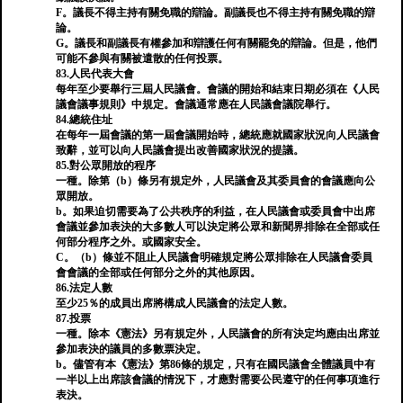
F。議長不得主持有關免職的辯論。副議長也不得主持有關免職的辯
論。
G。議長和副議長有權參加和辯護任何有關罷免的辯論。但是，他們
可能不參與有關被遣散的任何投票。
83.人民代表大會
每年至少要舉行三屆人民議會。會議的開始和結束日期必須在《人民
議會議事規則》中規定。會議通常應在人民議會議院舉行。
84.總統住址
在每年一屆會議的第一屆會議開始時，總統應就國家狀況向人民議會
致辭，並可以向人民議會提出改善國家狀況的提議。
85.對公眾開放的程序
一種。除第（b）條另有規定外，人民議會及其委員會的會議應向公
眾開放。
b。如果迫切需要為了公共秩序的利益，在人民議會或委員會中出席
會議並參加表決的大多數人可以決定將公眾和新聞界排除在全部或任
何部分程序之外。或國家安全。
C。（b）條並不阻止人民議會明確規定將公眾排除在人民議會委員
會會議的全部或任何部分之外的其他原因。
86.法定人數
至少25％的成員出席將構成人民議會的法定人數。
87.投票
一種。除本《憲法》另有規定外，人民議會的所有決定均應由出席並
參加表決的議員的多數票決定。
b。儘管有本《憲法》第86條的規定，只有在國民議會全體議員中有
一半以上出席該會議的情況下，才應對需要公民遵守的任何事項進行
表決。