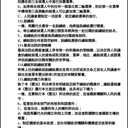
則應在前三名候選人中進行決勝選舉。
b。如果兩名候選人中的任何一個退出第二輪選舉，則在第一次選舉
中獲得第三高票數的候選人可以參加第二輪選舉。
C。人民議會應制定一項規章，規定總統選舉的進行。
112.副總統
一種。馬爾代夫應有一名副總統，他將協助總統履行職責。
b。每位總統候選人均應公開宣布將與他一起任職的副總統的姓名。
C。副總統的任職資格與總統的任職資格相同。
d。總統因任何原因空缺時，副總統應接任總統職務。
113.最高法院的管轄權
最高法院在開庭會議上享有唯一的和最終的管轄權，以決定與人民議
會的總統候選人的資格或取消資格，選舉，地位，總統候選人或競選
伴侶或總統的任職有關的所有爭端。
114.總統和副總統宣誓
即將上任的總統或副總統應在首席大法官或其任命之前在人民議會中
就任並簽署本憲法附表1所規定的有關宣誓書。
115.總統的權力和責任
除了本《憲法》和法律另有明確規定賦予總統的職責外，總統還根據
本《憲法》履行本文規定的職責，並具有以下權力：
一種。忠實執行本《憲法》和法律的規定，促進國家機關和人民的遵
守；
b。監督政府各部門的有效和和諧運作；
C。促進法治，保護所有人的權利和自由；
d。保證馬爾代夫的獨立和領土完整，並促進對國際社會國家主權的
尊重；
e。制定國家的基本政策，並向有關政府機關和機構提交政策和建