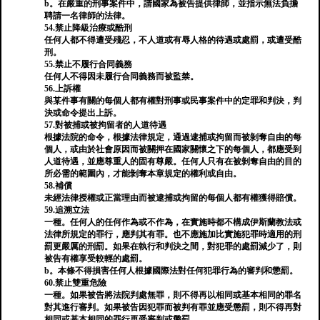
b。在嚴重的刑事案件中，請國家為被告提供律師，並指示無法負擔
聘請一名律師的法律。
54.禁止降級治療或酷刑
任何人都不得遭受殘忍，不人道或有辱人格的待遇或處罰，或遭受酷
刑。
55.禁止不履行合同義務
任何人不得因未履行合同義務而被監禁。
56.上訴權
與某件事有關的每個人都有權對刑事或民事案件中的定罪和判決，判
決或命令提出上訴。
57.對被捕或被拘留者的人道待遇
根據法院的命令，根據法律規定，通過逮捕或拘留而被剝奪自由的每
個人，或由於社會原因而被關押在國家關懷之下的每個人，都應受到
人道待遇，並應尊重人的固有尊嚴。任何人只有在被剝奪自由的目的
所必需的範圍內，才能剝奪本章規定的權利或自由。
58.補償
未經法律授權或正當理由而被逮捕或拘留的每個人都有權獲得賠償。
59.追溯立法
一種。任何人的任何作為或不作為，在實施時都不構成伊斯蘭教法或
法律所規定的罪行，應判其有罪。也不應施加比實施犯罪時適用的刑
罰更嚴厲的刑罰。如果在執行和判決之間，對犯罪的處罰減少了，則
被告有權享受較輕的處罰。
b。本條不得損害任何人根據國際法對任何犯罪行為的審判和懲罰。
60.禁止雙重危險
一種。如果被告將法院判處無罪，則不得再以相同或基本相同的罪名
對其進行審判。如果被告因犯罪而被判有罪並應受懲罰，則不得再對
相同或基本相同的罪行再受審判或懲罰。