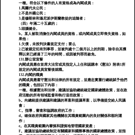
一種。符合以下條件的人有資格成為內閣成員：
1.馬爾代夫公民；
2.不是外國公民；
3.是穆斯林和遜尼派伊斯蘭教徒的追隨者；
（四）年滿二十五歲的；
5.頭腦健全。
b。某人被取消擔任內閣成員的資格，或內閣成員立即喪失資格，如
果他：
1.欠債，未按判決書規定支付；要么
2.已被裁定犯有刑事罪，並被判處十二個月以上的刑期，除非自其獲
釋以來已經過了三年的時間，或因被判罪而赦免。
131.辦公室宣誓
內閣成員應在首席大法官或其指定人上任和認購本《憲法》附表1所
規定的內閣成員宣誓後就職。
132.內閣的職責
內閣成員應遵守憲法和法律的所有規定，並應忠實履行總統賦予他們
的職責，包括以下內容：
一種。根據憲法和法律，建議並協助總統確定國家總體政策，並在政
府活動的所有領域監督和執行這些政策；
b。向總統提供建議和建議的草案和提議草案，以準備提交給人民議
會；
C。指導，審查和協調政府的工作；
d。確保政府與國家其他機關在其職責範圍內的良好關係和順利運
作；
e。在其職責範圍內審慎和謹慎地管理國家資產；
F。建議並協助總統制定有關國家和國際事務的國家總體政策，並指