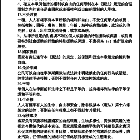
d。確立本章所包括的權利或自由的任何限制在本《憲法》規定的合理
限制之內的責任是由國家或主張權利或自由的限制的人承擔。
17.不受歧視
一種。人人有權享有本章所載的權利和自由，不受任何形式的歧視，
包括種族，國籍，膚色，性別，年齡，精神或身體殘疾，政治或其他
見解，財產，出生或其他身份，或本國島嶼。
b。法律所規定的對處境不利的個人或群體的特別援助或保護，或對需
要特別社會援助的群體的特別援助或保護，不應視為（a）條所規定的
歧視。
18.國家義務
國家有責任遵守本《憲法》的規定，並保護和促進本章規定的權利和
自由。
19.免於束縛
公民可以自由從事伊斯蘭教法或法律未明確禁止的任何行為或活動。
除非法律明確授權，否則不得對任何人施加控製或約束。
20.平等
每個人在法律面前和法律之下都是平等的，並有權得到法律的平等保
護和平等利益。
21.生命權
人人有權享有人的生命，自由和安全，除非根據本《憲法》第十六條
製定的法律，否則在任何程度上都不得剝奪其權利。
22.保護環境
國家負有保護和維護國家的自然環境，生物多樣性，資源和美麗的造
福於今世後代的基本責任。國家應通過生態平衡的可持續發展來實現
和促進理想的經濟和社會目標，並應採取必要的措施以促進保護，防
止污染，任何物種的滅絕和任何此類目標造成的生態退化。