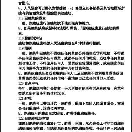
會批准。
b。人民議會可以將其對根據第（a）條設立的各部委及其管轄區域所
擁有的這種意見和觀點提供給總統。
117.副總統的職責
一種。副總統應行使總統賦予他的職責和權力。
b。如果總統缺席或暫時無法履行職務，則副總統應履行總統的職
責。
118.薪酬與津貼
總統和副總統應根據人民議會的薪金和津貼獲得報酬。
119.限制
一種。總統和副總統不得擔任任何其他公共職務或營利職務，不得從
事任何業務或從事任何職業，或從事任何其他職業，或從事任何其他
創收性工作，不得僱用任何人，購買或租賃屬於國家，或在國家與任
何其他當事方之間的任何交易中具有財務利益。
b。總統或由他任命或僱用的任何人以及副總統不得利用其職務或因
其職務而委託給他的任何信息不當地使自己或任何其他人受益。
120.資產申報
每年，總裁應向審計長提交一份其所擁有的所有財產和款項，商業利
益以及所有資產和負債的說明。
121.辭職
一種。總統可以書面形式下達辭職，辭職下放給人民議會議長，當議
長收到辭職時，該職位將空缺。
b。副總統可以書面形式辭職，辭職後由總統接任。
122.副總統職位空缺
如果副總統的職位由於死亡，辭職，免職，永久喪失工作能力或繼任
總統職位而空缺，則總統應任命新的副總統任職。任命須經人民議會