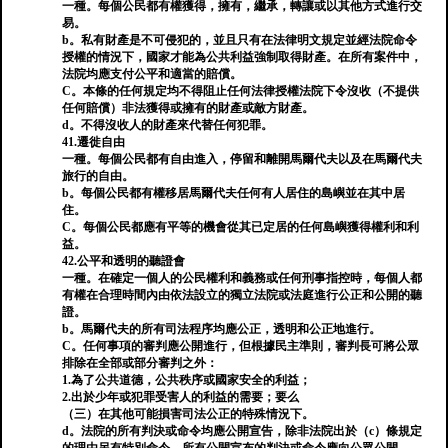
一種。每個公民都有權獲得，擁有，繼承，轉讓或以其他方式進行交
易。
b。私有財產是不可侵犯的，並且只有在法律明文規定並經法院命令
授權的情況下，國家才能為公共利益強制取得財產。在所有案件中，
法院均應支付公平和適當的賠償。
C。本條的任何規定均不得阻止任何法律授權法院下令沒收（不提供
任何賠償）非法獲得或擁有的財產或敵方財產。
d。不得沒收人的財產來代替任何犯罪。
41.遷徙自由
一種。每個公民都有自由進入，停留和離開馬爾代夫以及在馬爾代夫
旅行的自由。
b。每個公民都有權移居馬爾代夫任何有人居住的島嶼並在其中居
住。
C。每個公民都應有平等的機會從其已定居的任何島嶼獲得權利和利
益。
42.公平和透明的聽證會
一種。在確定一個人的公民權利和義務或任何刑事指控時，每個人都
有權在合理時間內由依法設立的獨立法院或法庭進行公正和公開的聽
證。
b。馬爾代夫的所有司法程序均應公正，透明和公正地進行。
C。任何事項的審判應公開進行，但根據民主準則，審判長可將公眾
排除在全部或部分審判之外：
1.為了公共道德，公共秩序或國家安全的利益；
2.出於少年或犯罪受害人的利益的需要；要么
（三）在其他可能損害司法公正的特殊情況下。
d。法院的所有判決或命令均應公開宣告，除非法院出於（c）條規定