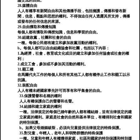
論交流的自由。
28.媒體自由
人人有權享有新聞自由和其他傳播手段，包括擁護，傳播和發布新
聞，信息，觀點和思想的權利。不得強迫任何人透露其所支持，傳播
或發布的任何信息的來源。
29.自由獲取和傳播知識
每個人都有獲取和傳授知識，信息和學習的自由。
30.組建政黨，社團和社會的自由
一種。每個公民都有建立和參加政黨活動的權利。
b。每個人都可以自由組織協會和社團，包括以下內容：
1.為經濟，社會，教育或文化或目的建立和參加任何協會或社會的權
利；
2.成立工會，參加或不參加其活動的權利。
31.罷工權
在馬爾代夫工作的每個人和所有其他工人都有權停止工作和罷工以示
抗議。
32.裝配自由
人人有權未經國家事先許可而享有和平集會的自由。
33.保護聲譽和名稱的權利
人人有權保護自己的聲譽和名聲。
34.結婚和建立家庭的權利
一種。法律規定的每個已婚年齡的人都有權結婚，並有法律規定的建
立家庭的權利。家庭是社會的自然和基本單位，有權得到社會和國家
的特別保護。
b。如果父母婚姻破裂，必須向兒童提供法律規定的特殊保護。
35.對兒童，年輕人，老年人和弱勢群體的特殊保護
一種。兒童和年輕人有權獲得家庭，社區和國家的特別保護和特別援