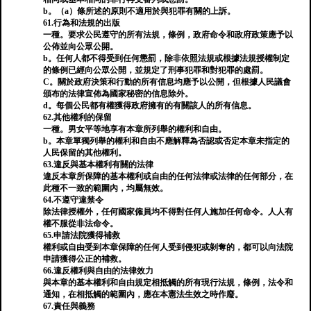
b。（a）條所述的原則不適用於與犯罪有關的上訴。
61.行為和法規的出版
一種。要求公民遵守的所有法規，條例，政府命令和政府政策應予以
公佈並向公眾公開。
b。任何人都不得受到任何懲罰，除非依照法規或根據法規授權制定
的條例已經向公眾公開，並規定了刑事犯罪和對犯罪的處罰。
C。關於政府決策和行動的所有信息均應予以公開，但根據人民議會
頒布的法律宣佈為國家秘密的信息除外。
d。每個公民都有權獲得政府擁有的有關該人的所有信息。
62.其他權利的保留
一種。男女平等地享有本章所列舉的權利和自由。
b。本章單獨列舉的權利和自由不應解釋為否認或否定本章未指定的
人民保留的其他權利。
63.違反與基本權利有關的法律
違反本章所保障的基本權利或自由的任何法律或法律的任何部分，在
此種不一致的範圍內，均屬無效。
64.不遵守違禁令
除法律授權外，任何國家僱員均不得對任何人施加任何命令。人人有
權不服從非法命令。
65.申請法院獲得補救
權利或自由受到本章保障的任何人受到侵犯或剝奪的，都可以向法院
申請獲得公正的補救。
66.違反權利與自由的法律效力
與本章的基本權利和自由規定相抵觸的所有現行法規，條例，法令和
通知，在相抵觸的範圍內，應在本憲法生效之時作廢。
67.責任與義務