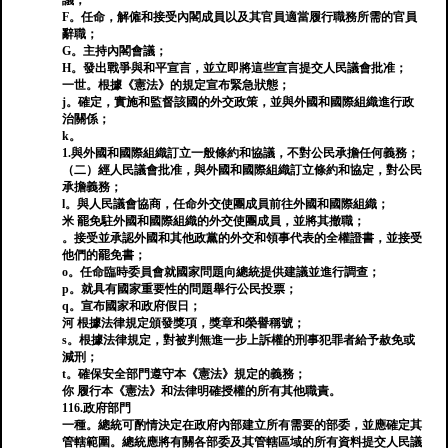
議；
F。任命，解僱和接受內閣成員以及其官員適當履行職務所需的官員
辭職；
G。主持內閣會議；
H。發出戰爭與和平宣言，並立即將這些宣言提交人民議會批准；
一世。根據《憲法》的規定宣布緊急狀態；
j。確定，實施和監督該國的外交政策，並與外國和國際組織進行政
治關係；
k。
1.與外國和國際組織訂立一般條約和協議，不對公民承擔任何義務；
（二）經人民議會批准，與外國和國際組織訂立條約和協定，對公民
承擔義務；
l。與人民議會協商，任命外交使團成員前往外國和國際組織；
米 罷免駐外國和國際組織的外交使團成員，並將其撤職；
。接受並承認外國和其他政黨的外交和領事代表的全權證書，並接受
他們的罷免書；
o。任命臨時委員會就國家問題向總統提供建議並進行調查；
p。就具有國家重要性的問題舉行公民投票；
q。宣布國家和政府假日；
河 根據法律規定頒發獎項，獎章和榮譽稱號；
s。根據法律規定，對被判無進一步上訴權的刑事犯罪者給予赦免或
減刑；
t。確保安全部門遵守本《憲法》規定的義務；
你 履行本《憲法》和法律明確授權的所有其他職責。
116.政府部門
一種。總統可酌情決定在政府內部建立所有需要的部委，並應確定其
管轄範圍。總統應將有關各部委及其管轄區域的所有資料提交人民議