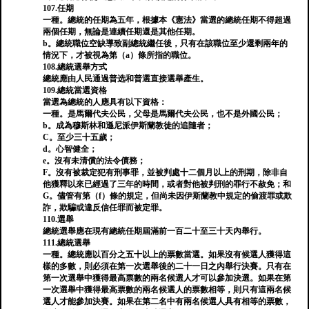
107.任期
一種。總統的任期為五年，根據本《憲法》當選的總統任期不得超過
兩個任期，無論是連續任期還是其他任期。
b。總統職位空缺導致副總統繼任後，只有在該職位至少還剩兩年的
情況下，才被視為第（a）條所指的職位。
108.總統選舉方式
總統應由人民通過普选和普選直接選舉產生。
109.總統當選資格
當選為總統的人應具有以下資格：
一種。是馬爾代夫公民，父母是馬爾代夫公民，也不是外國公民；
b。成為穆斯林和遜尼派伊斯蘭教徒的追隨者；
C。至少三十五歲；
d。心智健全；
e。沒有未清償的法令債務；
F。沒有被裁定犯有刑事罪，並被判處十二個月以上的刑期，除非自
他獲釋以來已經過了三年的時間，或者對他被判刑的罪行不赦免；和
G。儘管有第（f）條的規定，但尚未因伊斯蘭教中規定的偷渡罪或欺
詐，欺騙或違反信任罪而被定罪。
110.選舉
總統選舉應在現有總統任期屆滿前一百二十至三十天內舉行。
111.總統選舉
一種。總統應以百分之五十以上的票數當選。如果沒有候選人獲得這
樣的多數，則必須在第一次選舉後的二十一日之內舉行決賽。只有在
第一次選舉中獲得最高票數的兩名候選人才可以參加決選。如果在第
一次選舉中獲得最高票數的兩名候選人的票數相等，則只有這兩名候
選人才能參加決賽。如果在第二名中有兩名候選人具有相等的票數，