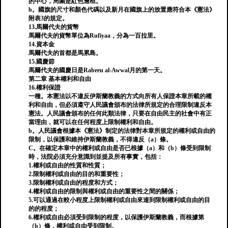
的中心，周圍是紅色邊框。
b。國旗的尺寸和顏色代碼以及新月在國旗上的放置應符合本《憲法》
附表3的規定。
13.馬爾代夫的貨幣
馬爾代夫的貨幣單位為Rufiyaa，分為一百拉里。
14.資本金
馬爾代夫的首都是馬累島。
15.國慶節
馬爾代夫的國慶日是Rabeeu al-Awwal月的第一天。
第二章 基本權利和自由
16.權利保證
一種。本憲法以不違反伊斯蘭教義的方式向所有人保證本章所載的權
利和自由，但必須遵守人民議會頒布的法律所規定的合理限制違反本
憲法。人民議會頒布的任何此類法律，只要在自由民主的社會中有正
當理由，就可以在任何程度上限制權利和自由。
b。人民議會根據本《憲法》制定的法律對本章所規定的權利或自由的
限制，以保護和維持伊斯蘭教義，不得違反（a）條。
C。在確定本章中的權利或自由是否已根據（a）和（b）條受到限制
時，法院必須充分意識到並提及所有事實，包括：
1.權利或自由的性質和性質；
2.限制權利或自由的目的和重要性；
3.限制權利或自由的程度和方式；
4.權利或自由的限制與權利或自由的重要性之間的關係；
5.可以通過在較小程度上限制權利或自由來達到限制權利或自由的目
的的程度；
6.權利或自由必須受到限制的程度，以保護伊斯蘭教義，而根據第
（b）條，權利或自由受到限制。