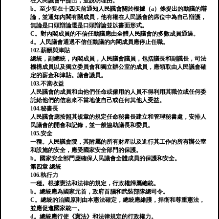
在人民議會中提出，並說明理由。
b。至少要在十四天前通知人民議會關於根據（a）條提出的動議的辯
論，並通知內閣有關成員，他有權在人民議會的席位中為自己辯護，
無論是口頭辯論還是口頭辯論並以書面形式。
C。對內閣成員的不信任動議應由全體人民議會的多數成員通過。
d。人民議會通過不信任動議的內閣成員應停止任職。
102.薪酬與津貼
總統，副總統，內閣成員，人民議會議員，包括議長和副議長，司法
機構成員以及獨立委員會和獨立辦公室的成員，應領取由人民議會確
定的薪金和津貼。議會議員。
103.不當收益
人民議會的成員和由他們任命或僱用的人員不得利用其職位或任何委
託給他們的信息來不當地使自己或任何其他人受益。
104.秘書長
人民議會應按照其規章的規定任命秘書長建立和管理秘書處，安排人
民議會的開會和記錄，並一般協助議長和委員。
105.安全
一種。人民議會院，其附屬的所有財產以及進行其工作的所有辦公室
和設施的安全，應受國家安全部門的保護。
b。國家安全部門應確保人民議會全體成員的保護和安全。
第四章 總統
106.執行力
一種。根據憲法和法律的規定，行政權歸屬總統。
b。總統應為國家元首，政府首腦和武裝部隊總司令。
C。總統的治國原則由本憲法確定，總統應維護，捍衛和尊重憲法，
並應促進國家統一。
d。總統應行使《憲法》和法律規定的行政權力。