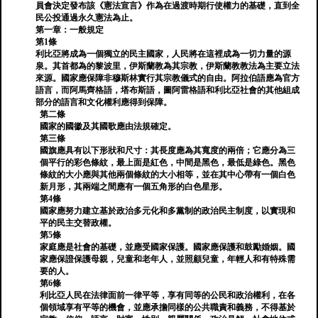
員會決定發布該《憲法宣言》作為在過渡時期行使權力的基礎，直到全
民公投通過永久憲法為止。
第一章：一般規定
第1條
利比亞將成為一個獨立的民主國家，人民將在這裡成為一切力量的源
泉。其首都為的黎波里，伊斯蘭教為其宗教，伊斯蘭教教法為主要立法
來源。國家應保障非穆斯林實行其宗教儀式的自由。阿拉伯語應為官方
語言，而阿馬齊格語，塔布斯語，圖阿雷格語和利比亞社會的其他組成
部分的語言和文化權利應得到保障。
第二條
國家的國徽及其國歌應由法規確定。
第三條
國旗應具有以下形狀和尺寸：其長度應為其寬度的兩倍；它應分為三
個平行的彩色條紋，最上面是紅色，中間是黑色，最低是綠色。黑色
條紋的大小應與其他兩個條紋的大小相等，並在其中心帶有一個白色
新月形，其兩端之間應有一個五角形的白色星形。
第4條
國家應努力建立基於政治多元化和多黨制的政治民主制度，以實現和
平的民主交替政權。
第5條
家庭應是社會的基礎，並應受國家保護。國家應保護和鼓勵婚姻。國
家應保證保護母親，兒童和老年人，並照顧兒童，年輕人和有特殊需
要的人。
第6條
利比亞人民在法律面前一律平等，享有同等的公民和政治權利，在各
個領域享有平等的機會，並應承擔同樣的公共職責和義務，不得基於