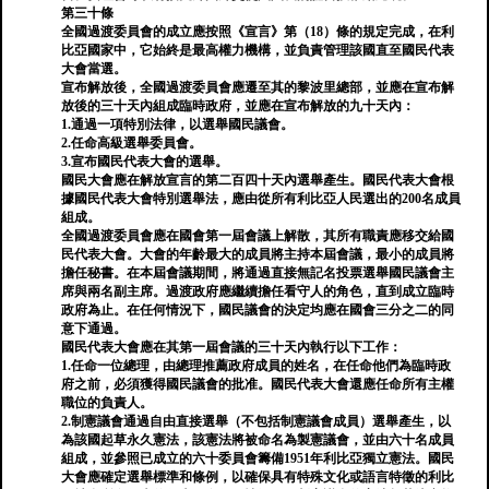
第三十條
全國過渡委員會的成立應按照《宣言》第（18）條的規定完成，在利
比亞國家中，它始終是最高權力機構，並負責管理該國直至國民代表
大會當選。
宣布解放後，全國過渡委員會應遷至其的黎波里總部，並應在宣布解
放後的三十天內組成臨時政府，並應在宣布解放的九十天內：
1.通過一項特別法律，以選舉國民議會。
2.任命高級選舉委員會。
3.宣布國民代表大會的選舉。
國民大會應在解放宣言的第二百四十天內選舉產生。國民代表大會根
據國民代表大會特別選舉法，應由從所有利比亞人民選出的200名成員
組成。
全國過渡委員會應在國會第一屆會議上解散，其所有職責應移交給國
民代表大會。大會的年齡最大的成員將主持本屆會議，最小的成員將
擔任秘書。在本屆會議期間，將通過直接無記名投票選舉國民議會主
席與兩名副主席。過渡政府應繼續擔任看守人的角色，直到成立臨時
政府為止。在任何情況下，國民議會的決定均應在國會三分之二的同
意下通過。
國民代表大會應在其第一屆會議的三十天內執行以下工作：
1.任命一位總理，由總理推薦政府成員的姓名，在任命他們為臨時政
府之前，必須獲得國民議會的批准。國民代表大會還應任命所有主權
職位的負責人。
2.制憲議會通過自由直接選舉（不包括制憲議會成員）選舉產生，以
為該國起草永久憲法，該憲法將被命名為製憲議會，並由六十名成員
組成，並參照已成立的六十委員會籌備1951年利比亞獨立憲法。國民
大會應確定選舉標準和條例，以確保具有特殊文化或語言特徵的利比