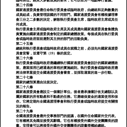
臨時席位。經其大多數成員的要求，它可以在另一地點舉行會議。
第二十四條
國家過渡委員會應任命執行委員會或臨時政府，由總統和足夠數量的
成員組成，負責管理該國的不同部門。國家過渡委員會有權根據理事
會三分之二多數的決定，解散執行委員會主席，臨時政府主席或其任
何成員。
執行委員會主席或臨時政府主席及其成員應向國家過渡委員會集體負
責實施由國家過渡委員會制定的國家總體政策。每個成員在執行委員
會或臨時政府面前應對其主持的部門的活動負責。
第二十五條
總統和執行委員會或臨時政府成員在就職之前，必須先向國家過渡委
員會宣誓，並遵守第（19）條的規定。
第二十六條
執行委員會或臨時政府應繼續執行國家過渡委員會設計的國家總體政
策。應當採用已經通過的章程的實施細則。執行委員會或臨時政府應
將法律草案提交全國過渡委員會審查，並採取適當的進一步行動。
第二十七條
國家的總預算應由法規決定。
第二十八條
國家過渡委員會應設立一個審計單位。後者應承擔審計收支總額以及
屬於國家的所有動產和不動產的任務。它應確保資金的適當使用和保
存。它將定期向全國過渡理事會和執行委員會或臨時政府提交有關情
況的報告。
第二十九條
全國過渡委員會應外交事務部門的提議，在國外任命國家外交代表。
它有權將其免職並接受其辭職。它也有權接受外國外交使團團長的證
書。安理會可以將接受外國外交使團團長的證書授權給總統。