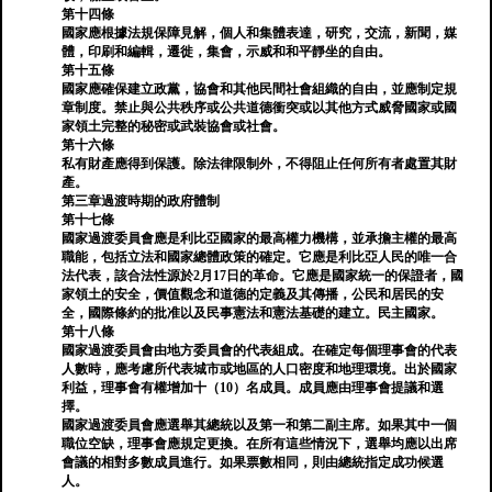
第十四條
國家應根據法規保障見解，個人和集體表達，研究，交流，新聞，媒
體，印刷和編輯，遷徙，集會，示威和和平靜坐的自由。
第十五條
國家應確保建立政黨，協會和其他民間社會組織的自由，並應制定規
章制度。禁止與公共秩序或公共道德衝突或以其他方式威脅國家或國
家領土完整的秘密或武裝協會或社會。
第十六條
私有財產應得到保護。除法律限制外，不得阻止任何所有者處置其財
產。
第三章過渡時期的政府體制
第十七條
國家過渡委員會應是利比亞國家的最高權力機構，並承擔主權的最高
職能，包括立法和國家總體政策的確定。它應是利比亞人民的唯一合
法代表，該合法性源於2月17日的革命。它應是國家統一的保證者，國
家領土的安全，價值觀念和道德的定義及其傳播，公民和居民的安
全，國際條約的批准以及民事憲法和憲法基礎的建立。民主國家。
第十八條
國家過渡委員會由地方委員會的代表組成。在確定每個理事會的代表
人數時，應考慮所代表城市或地區的人口密度和地理環境。出於國家
利益，理事會有權增加十（10）名成員。成員應由理事會提議和選
擇。
國家過渡委員會應選舉其總統以及第一和第二副主席。如果其中一個
職位空缺，理事會應規定更換。在所有這些情況下，選舉均應以出席
會議的相對多數成員進行。如果票數相同，則由總統指定成功候選
人。