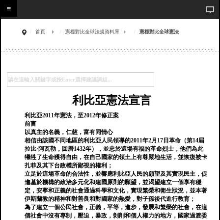
首頁
憲標對比全球法規資料庫
憲標對比全球憲法
利比亞憲法宣言
利比亞2011年憲法，至2012年修正案
前言
以真主的名義，仁慈，富有同情心
相信由該國不同地區的利比亞人民領導的2011年2月17日革命（第14屆
拉比·阿瓦勒，回曆1432年），並忠於這場有福的革命烈士，他們為此
犧牲了生命獲得自由，在自己國家的領土上有尊嚴地生活，並恢復被卡
扎菲及其下台政權所鄙視的權利；
立足於這場革命的合法性，並響應利比亞人民的願望及其實現民主，促
進基於機構的政治多元化和建國原則的願望，並渴望建立一個享有穩
定，安寧和正義的社會通過科學和文化，實現繁榮和衛生狀況，並本著
伊斯蘭教的精神和對善良和對國家的熱愛，對子孫後代進行教育；
為了建立一個公民社會，正義，平等，進步，發展和繁榮的社會，在這
個社會中沒有專制，壓迫，暴政，剝削和個人權力的地方，國家過渡委