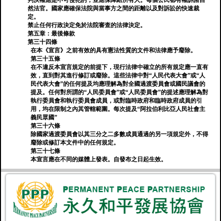
判決權應是不可侵犯的，並應保障給所有人。每個公民都有權訴諸自
然法官。國家應確保法院與當事方之間的距離以及對訴訟的快速裁
定。
禁止任何行政決定免於法院審查的法律決定。
第五章：最後條款
第三十四條
在本《宣言》之前有效的具有憲法性質的文件和法律應予廢除。
第三十五條
在不違反本宣言規定的前提下，現行法律中確立的所有規定應一直有
效，直到對其進行修訂或廢除。這些法律中對“人民代表大會”或“人
民代表大會”的任何提及均應理解為對全國過渡委員會或國民議會的
提及。任何對所謂的“人民委員會”或“人民委員會”的提述應理解為對
執行委員會和執行委員會成員，或對臨時政府和臨時政府成員的引
用，均在限制之內其管轄範圍。每次提及“阿拉伯利比亞人民社會主
義民眾國”
第三十六條
除國家過渡委員會以其三分之二多數成員通過的另一項規定外，不得
廢除或修訂本文件中的任何規定。
第三十七條
本宣言應在不同的媒體上發表。自發布之日起生效。