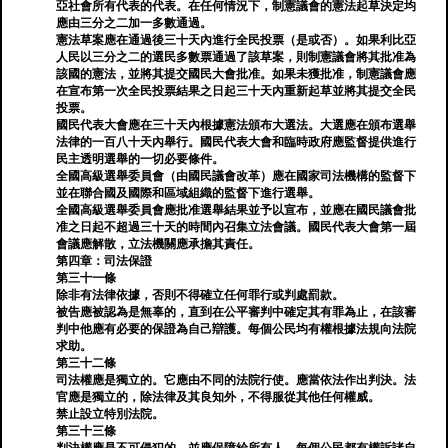
亞社會所有代表的代表。在任何情況下，制憲議會的憲法起草決定均
應由三分之二加一多數通過。
憲法草案應在通過後三十天內進行全民投票（是或否）。如果利比亞
人民以三分之二的選民多數票通過了該草案，則制憲議會將其批准為
該國的憲法，並將其提交國民大會批准。如果未獲批准，制憲議會應
在宣布第一次全民投票結果之日起三十天內重新起草並將其提交全民
投票。
國民代表大會應在三十天內根據憲法頒布大選法。大選應在頒布選舉
法律的一百八十天內舉行。國民代表大會和臨時政府應監督提供進行
民主透明選舉的一切必要條件。
全國高級選舉委員會（由國民議會改革）應在國家司法機構的監督下
並在聯合國及國際和區域組織的監督下進行選舉。
全國高級選舉委員會應批准選舉結果並予以宣布，並應在國民議會批
准之日起不超過三十天的時間內召集立法會議。國民代表大會第一屆
會議應解散，立法機關應承擔其責任。
第四章：司法保證
第三十一條
除非有法律依據，否則不得確立任何罪行或判處罰款。
被告應被認為是無辜的，直到在公平審判中確定其有罪為止，在該審
判中他應有必要的保證為自己辯護。每個公民均有權根據法規向法院
求助。
第三十二條
司法權應是獨立的。它應由不同的法院行使。應當依法作出判決。法
官應是獨立的，除法律及其良知外，不得服從其他任何權威。
禁止設立特別法院。
第三十三條