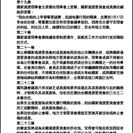
第十九條
國家過渡理事會主席應在理事會上宣誓。國家過渡委員會成員應在總
統前宣誓：
“我由全能的上帝發誓要誠實，忠誠地履行我的職責，忠實於2月17日
革命的目標，尊重憲法宣言和安理會議事規則。我將充分遵守安理會
的利益。利比亞人民，維護利比亞的獨立，安全和領土完整。
第二十條
國家過渡理事會應根據規章制度運作，規範其工作方法和行使其職能
的方式。
第二十一條
禁止將國家過渡委員會的成員資格與其他公共機構合併，或將國家過
渡委員會的成員身份與地方委員會的成員合併。理事會成員不得被任
命為公司董事會成員，也不得參與政府或任何公共機構之一的任何事
業。在會員任期內，會員及其配偶或子女不得繼續購買或租用屬於國
家的任何財產，不得將其任何財產出借或出售給國家，或與國家交換
貨物或締結與國家作為利害關係方，企業家或進口商簽訂合同。
第二十二條
國民議會議員只有在缺乏成員資格要求或違反其成員資格引起的義務
時，才能喪失其成員資格。沒收決定應由全國過渡委員會的三分之二
多數決定。
如果失去過渡資格或喪失履行職務的資格，則由國家過渡委員會接受
死亡或辭職時，成員資格應終止。
如果沒收或終止會籍，地方主管委員會應規定更換其被沒收或終止會
籍的成員。
第二十三條
的黎波里將成為全國過渡委員會的所在地。安理會可能在班加西設有