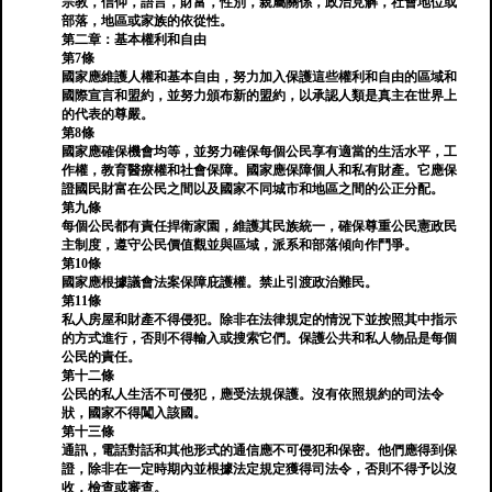
宗教，信仰，語言，財富，性別，親屬關係，政治見解，社會地位或
部落，地區或家族的依從性。
第二章：基本權利和自由
第7條
國家應維護人權和基本自由，努力加入保護這些權利和自由的區域和
國際宣言和盟約，並努力頒布新的盟約，以承認人類是真主在世界上
的代表的尊嚴。
第8條
國家應確保機會均等，並努力確保每個公民享有適當的生活水平，工
作權，教育醫療權和社會保障。國家應保障個人和私有財產。它應保
證國民財富在公民之間以及國家不同城市和地區之間的公正分配。
第九條
每個公民都有責任捍衛家園，維護其民族統一，確保尊重​​公民憲政民
主制度，遵守公民價值觀並與區域，派系和部落傾向作鬥爭。
第10條
國家應根據議會法案保障庇護權。禁止引渡政治難民。
第11條
私人房屋和財產不得侵犯。除非在法律規定的情況下並按照其中指示
的方式進行，否則不得輸入或搜索它們。保護公共和私人物品是每個
公民的責任。
第十二條
公民的私人生活不可侵犯，應受法規保護。沒有依照規約的司法令
狀，國家不得闖入該國。
第十三條
通訊，電話對話和其他形式的通信應不可侵犯和保密。他們應得到保
證，除非在一定時期內並根據法定規定獲得司法令，否則不得予以沒
收，檢查或審查。