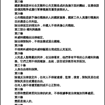
第25條
國家應保證本社在災難和公共災難造成的負擔方面的團結，並應保證
賠償因戰爭或履行軍事職責而遭受損害的人。
第26條
公共職能是賦予擔任職務的人的國家服務，國家工作人員履行職責的
目的應是公共利益。
除法律規定的情況外，外國人不得承擔公共職能。
第三部分 權利與義務
第27條
科威特國籍由法律確定。
除法律限制外，不得放棄或退出國籍。
第28條
不得將科威特從科威特驅逐出境或阻止其返回。
第29條
人民是人類尊嚴的同伴，在法律看來，他們享有平等的公共權利和義
務。它們之間不得因種族，血統，語言或宗教而有所區別。
第三十條
人身自由得到保障。
第31條
除違反法律規定外，任何人不得被逮捕，監禁，搜查，限制其居住或
限制其居住或遷徙自由。
任何人都不得遭受酷刑或不公正對待。
第32條
犯罪和懲罰將受到法律的約束。不得根據事後法律施加刑事處罰。
第33條
懲罰是個人的。