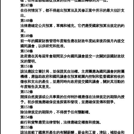
樣，任何金額都應從預算的任何一位總目轉移到另一位。
第147條
在任何情況下，都不得超出預算法及其修正案中所示的最大估計支
出。
第148條
法律應確定公共預算，單獨和補充。它們應受國家預算法規定的約
束。
第149條
前一年的國家財務管理年度報告應在財政年度結束後四個月內提交
國民議會，以供研究和批准。
第150條
政府應在其每屆常會期間至少向國民議會提交一次關於該國財政狀
況的聲明。
第151條
該法應設立審計局，並保證其自治權。主席團應為國民議會的附屬
機構，應協助政府和國民議會在預算範圍內控制和監督國家稅收的
徵收和支出的產生，並應同時向政府提交國民議會，關於其活動的
年度報告及其意見。
第152條
開採自然資源或公共事業的任何特許權應僅在法律規定的期限內授
予。初步措施應確保促進探索和發現，並應確保宣傳和競爭。
第153條
除法律規定的期限外，不得授予任何壟斷權。
第154條
銀行和貨幣應受法律管制，法律應確定權衡和措施。
第155條
該法規範了國庫所產生的有關薪酬，薪金和工資，津貼，補助金和