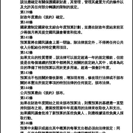
該法應確定有關保護國家財產，其管理，管理其處置方式的條件以
及允許其任何部分轉讓的限制的規定。
第139條
財政年度應由《規約》確定。
第140條
國家應制定國家收支綜合年度預算計劃，並應在財政年度結束前至
少兩個月將其提交國民議會審查和批准。
第141條
預算案將在國民議會上逐一辯論。除法律規定外，不得將任何公共
收入分配給任何特定費用項目。
第142條
如果支出的性質需要，該法律可以規定超過一年的規定撥款，但前
提是在每個連續的預算中都將與之相關的規定納入其中，或者為此
目的準備了特別預算以用於更多用途。超過一個會計年度。
第143條
預算法不包括關於徵收新稅，增加現有稅，修改現行法律或不頒布
關於本憲法所規定事項的特別法律的任何規定。頒布法律。
第144條
公共預算應由《規約》頒布。
第145條
如果在財政年度開始之前未頒布預算法，則舊預算的基礎應一直堅
持到頒布之前。應當按照當年年底適用的法律來收取收入和支出。
如果國民議會批准了新預算的某些負責人，則應根據這些負責人採
取行動。
第146條
預算中未顯示或超出其中概算的每筆支出都必須由法律規定：同