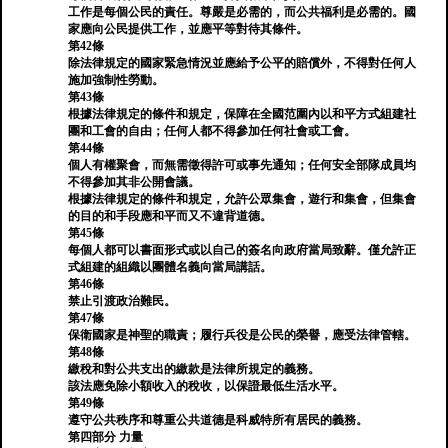
工作是每個公民的責任。尊嚴是必需的，而公共福利是必需的。國
家應向公民提供工作，並應平等對待其條件。
第42條
除法律規定的國家緊急情況並應給予公平的賠償外，不得對任何人
施加強制性勞動。
第43條
根據法律規定的條件和規定，保障在全國范圍內以和平方式組建社
團和工會的自由；任何人都不得參加任何社會或工會。
第44條
個人有權聚會，而無需徵得許可或事先通知；任何安全部隊成員均
不得參加其非公開會議。
根據法律規定的條件和規定，允許公眾集會，遊行和集會，但集會
的目的和手段應和平而又不違背道德。
第45條
每個人都可以書面形式或以自己的簽名向政府當局致辭。僅允許正
式組建的組織以團體名義向當局講話。
第46條
禁止引渡政治難民。
第47條
保衛國家是神聖的職責；履行兵役是公民的榮譽，應受法律管轄。
第48條
繳稅和對公共支出的繳款是法律所規定的義務。
該法應免除小額收入的稅收，以保證最低生活水平。
第49條
遵守公共秩序和尊重公共道德是科威特所有居民的義務。
第四部分 力量