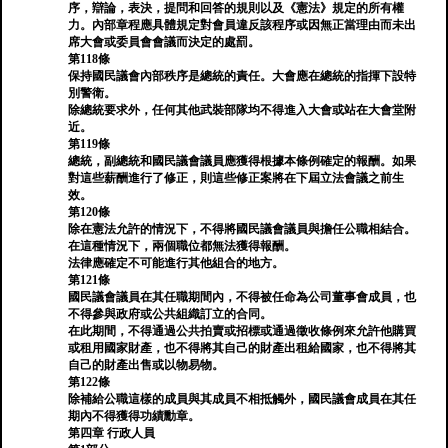
序，辯論，表決，提問和回答的規則以及《憲法》規定的所有權
力。內部章程應具體規定對會員違反該程序或因無正當理由而未出
席大會或委員會會議而決定的處罰。
第118條
保持國民議會內部秩序是總統的責任。大會應在總統的指揮下設特
別警衛。
除總統要求外，任何其他武裝部隊均不得進入大會或站在大會堂附
近。
第119條
總統，副總統和國民議會議員應獲得根據本條例確定的報酬。如果
對這些薪酬進行了修正，則這些修正案將在下屆立法會議之前生
效。
第120條
除在憲法允許的情況下，不得將國民議會議員與擔任公職相結合。
在這種情況下，兩個職位都無法獲得報酬。
法律應確定不可能進行其他組合的地方。
第121條
國民議會議員在其任職期間內，不得被任命為公司董事會成員，也
不得參與政府或公共組織訂立的合同。
在此期間，不得通過公共拍賣或招標或通過徵收條例來允許他購買
或租用國家財產，也不得將其自己的財產出租給國家，也不得將其
自己的財產出售或以物易物。
第122條
除補給公職這樣的成員與其成員不相抵觸外，國民議會成員在其任
期內不得獲得功績勳章。
第四章 行政人員