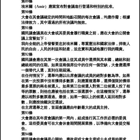
第89條
埃米爾（Amir）應當宣布對會議進行普通和特別的批准。
第90條
大會在其會議確定的時間和地點召開的每次會議，均應作廢；根據
法律效力，其中通過的所有決議均無效。
第91條
國民議會議員在大會或其委員會履行職責之前，應在大會的公開會
議上宣誓如下：
我向全能的上帝發誓要忠於埃米爾，尊重憲法和國家法律，捍衛人
民的自由，人民的利益和財產，並忠實和真誠地履行我的職責。
第92條
國民議會應在其第一次會議上從其成員中選擇與其本國，總統和副
總統相同的任期。如果這兩個席位中的任何一個空缺，大會應選擇
一個替代人選，直到任期屆滿。
在任何情況下，選舉均應以出席會議的成員的絕對多數為準。如果
在第一次投票中沒有獲得多數票，則應重複選舉，選擇僅限於獲得
最多選票的兩名候選人。如果第三位候選人對第二位候選人投了相
等的票數，則他也應被包括在第二張選票中，在這種情況下，選舉
應以相對多數票通過。最後，如果一個以上的候選人返回相對多
數，則應按抽籤決定選拔。
在主席選舉之前，首屆會議應由年齡最大的成員主持。
第93條
大會應在其年度會議的第一周內，組成進行其工作所必需的委員
會。這些委員會可在大會休會期間開展業務，以準備向大會提交報
告。
第94條
國民議會的會議是公開的。應政府或大會主席或十名成員的要求，