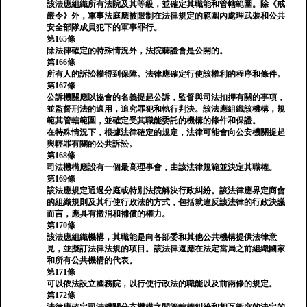
該法應組織所有法院及其等級，並確定其職能和管轄範圍。除《戒
嚴令》外，軍事法庭應被限制在法律規定的範圍內處理武裝和公共
安全部隊成員犯下的軍事罪行。
第165條
除法律確定的特殊情況外，法院聽證會是公開的。
第166條
所有人的訴訟權得到保障。法律應確定行使該權利的程序和條件。
第167條
公訴機關應以協會的名義提起公訴，監督與司法扣押有關的事項，
並監督刑法的適用，追究罪犯和執行判決。該法應組織該機構，規
範其管轄範圍，並確定受其職能委託的機構的條件和保證。
在特殊情況下，根據法律確定的規定，法律可能會向公安機關提起
與輕罪有關的公共訴訟。
第168條
司法機構應設有一個最高理事會，由該法律規範並決定其職權。
第169條
該法應規定通過分庭或特別法院解決行政糾紛。該法律應界定商會
的組織規則及其行使行政法的方式，包括就違反該法律的行政決議
而言，應具有撤消和補償的權力。
第170條
該法應組織機構，其職能是向各部委和其他公共機構提供法律意
見，並擬訂法律法規的項目。該法律還應在法定當局之前組織國家
和所有公共機構的代表。
第171條
可以依法設立國務院，以行使行政法的職能以及前兩條的規定。
第172條