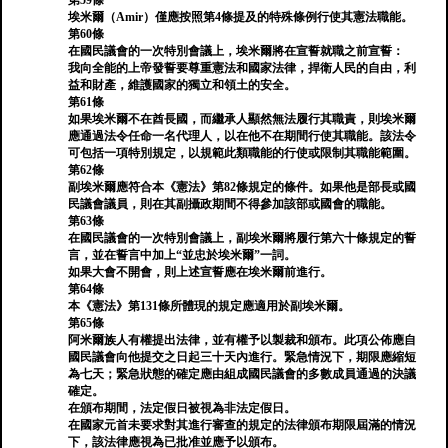
第59條
埃米爾（Amir）僅應按照第4條提及的特殊條例行使其憲法職能。
第60條
在國民議會的一次特別會議上，埃米爾將在宣誓就職之前宣誓：
我向全能的上帝發誓要尊重憲法和國家法律，捍衛人民的自由，利
益和財產，維護國家的獨立和領土的安全。
第61條
如果埃米爾不在酋長國，而繼承人顯然無法履行其職責，則埃米爾
應通過法令任命一名代理人，以在他不在期間行使其職能。該法令
可包括一項特別規定，以規範此類職能的行使或限制其職能範圍。
第62條
副埃米爾應符合本《憲法》第82條規定的條件。如果他是部長或國
民議會議員，則在其副攝政期間不得參加該部或國會的職能。
第63條
在國民議會的一次特別會議上，副埃米爾將履行第六十條規定的誓
言，並在誓言中加上“並忠於埃米爾”一詞。
如果大會不開會，則上述宣誓應在埃米爾前進行。
第64條
本《憲法》第131條所體現的規定應適用於副埃米爾。
第65條
阿米爾族人有權提出法律，並有權予以製裁和頒布。此項公佈應自
國民議會向他提交之日起三十天內進行。緊急情況下，期限應縮短
為七天；緊急狀態的確定應由組成國民議會的多數成員通過的決議
確定。
在頒布期間，法定假日被視為非法定假日。
在國家元首未要求對其進行審查的規定的法律頒布期限屆滿的情況
下，該法律應視為已批准並應予以頒布。