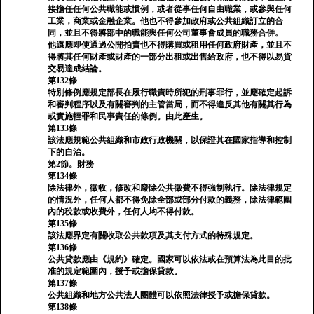
接擔任任何公共職能或慣例，或者從事任何自由職業，或參與任何
工業，商業或金融企業。他也不得參加政府或公共組織訂立的合
同，並且不得將部中的職能與任何公司董事會成員的職務合併。
他還應即使通過公開拍賣也不得購買或租用任何政府財產，並且不
得將其任何財產或財產的一部分出租或出售給政府，也不得以易貨
交易達成結論。
第132條
特別條例應規定部長在履行職責時所犯的刑事罪行，並應確定起訴
和審判程序以及有關審判的主管當局，而不得違反其他有關其行為
或實施輕罪和民事責任的條例。由此產生。
第133條
該法應規範公共組織和市政行政機關，以保證其在國家指導和控制
下的自治。
第2節。財務
第134條
除法律外，徵收，修改和廢除公共徵費不得強制執行。除法律規定
的情況外，任何人都不得免除全部或部分付款的義務，除法律範圍
內的稅款或收費外，任何人均不得付款。
第135條
該法應界定有關收取公共款項及其支付方式的特殊規定。
第136條
公共貸款應由《規約》確定。國家可以依法或在預算法為此目的批
准的規定範圍內，授予或擔保貸款。
第137條
公共組織和地方公共法人團體可以依照法律授予或擔保貸款。
第138條