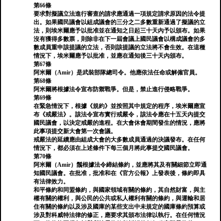
第66條
要求對擬議立法進行審查的請求應通過一項規定請求原因的法令提
出。如果國民議會以組成議會的三分之二多數重新通過了擬議的立
法，則埃米爾應予以批准並在通知之日起三十天內予以頒布。如果
沒有獲得多數票，則除非在下一屆會議上國民議會以構成議會的多
數成員重申該提議的立法，否則該提議的立法將不會生效。在這種
情況下，埃米爾應予以批准，並應在通知後三十天內頒布。
第67條
阿米爾（Amir）是武裝部隊總司令。他應依法任命或解僱官員。
第68條
阿米爾將根據法令宣布防禦戰爭。但是，禁止進行侵略戰爭。
第69條
在緊急情況下，根據《規約》並按照其中規定的程序，埃米爾應宣
布《戒嚴法》。該法令宣布實行戒嚴令，該法令應在十五天內提交
國民議會，以決定戒嚴的進程。在大會休會期間發生的情況，應將
此事項提交新大會第一次會議。
戒嚴法的延續應由組成大會的大多數成員通過的決議發布。在任何
情況下，都必須在上述條件下每三個月將此事提交國民議會。
第70條
阿米爾（Amir）鬚根據法令締結條約，並應將其及有關細節立即通
知國民議會。在批准，批准和在《官方公報》上發表後，條約即具
有法律效力。
和平條約和同盟條約，與國家領域有關的條約，其自然財富，與主
權有關的權利，與公民的公共或私人權利有關的條約，與運輸和居
住有關的條約以及涉及國庫的某些支出中未規定的國庫條約預算或
涉及對科威特法律的修正，應要求其頒布法律以執行。在任何情況