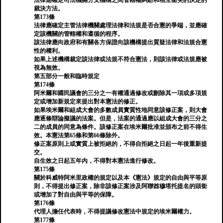
法律應確定司法機關分支機構之間管轄權糾紛和相互衝突的決定的
裁決方法。
第173條
法律應確定主管法律機關處理法律和法規是否合憲的爭端，並應確
定該機關的管轄權和遵循的程序。
該法律應向政府和有關各方保證向該機構提出質疑法律和法規合憲
性的權利。
如果上述機構裁定該法律或法規不符合憲法，則該法律或法規應被
視為無效。
第五部分一般和臨時規定
第174條
阿米爾和國民議會的三分之一有權通過修改或刪除其一項或多項規
定或增加新規定來提出對本憲法的修正。
如果埃米爾和組成大會的多數成員實質性地同意該修正案，則大會
應逐條辯論擬議的法案。但是，法案的通過應以組成大會的三分之
二的成員的同意為條件。該修正案在埃米爾批准並頒布之前不得生
效。本憲法第65條和第66條除外。
修正案原則上或實質上被拒絕的，不得自拒絕之日起一年後重新提
交。
自生效之日起五年內，不得對本憲法進行修改。
第175條
關於科威特阿米里政權的規定以及本《憲法》規定的自由與平等原
則，不得提出修正案，除非該修正案涉及阿聯酋穆塔托提名的頭銜
或增加了對自由與平等的保障。
第176條
代理人擔任代表時，不得提議修改憲法中規定的埃米爾權力。
第177條