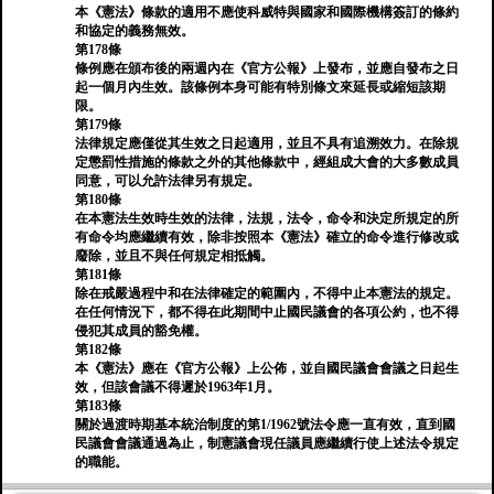
本《憲法》條款的適用不應使科威特與國家和國際機構簽訂的條約
和協定的義務無效。
第178條
條例應在頒布後的兩週內在《官方公報》上發布，並應自發布之日
起一個月內生效。該條例本身可能有特別條文來延長或縮短該期
限。
第179條
法律規定應僅從其生效之日起適用，並且不具有追溯效力。在除規
定懲罰性措施的條款之​​外的其他條款中，經組成大會的大多數成員
同意，可以允許法律另有規定。
第180條
在本憲法生效時生效的法律，法規，法令，命令和決定所規定的所
有命令均應繼續有效，除非按照本《憲法》確立的命令進行修改或
廢除，並且不與任何規定相抵觸。
第181條
除在戒嚴過程中和在法律確定的範圍內，不得中止本憲法的規定。
在任何情況下，都不得在此期間中止國民議會的各項公約，也不得
侵犯其成員的豁免權。
第182條
本《憲法》應在《官方公報》上公佈，並自國民議會會議之日起生
效，但該會議不得遲於1963年1月。
第183條
關於過渡時期基本統治制度的第1/1962號法令應一直有效，直到國
民議會會議通過為止，制憲議會現任議員應繼續行使上述法令規定
的職能。