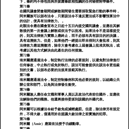
下，條約均不得包括與所披露條款相抵觸的任何秘密附帶條件。
第71條
在國民議會閉會期間或解散期間發生需要採取緊急行動的事件時，
阿米爾族可以頒布法令，只要該法令不違反憲法或不影響預算法中
的估計，便具有法律效力。 。
此類法令應在國會宣布之日起十五日內提交國民議會，並應在其解
散後的第一次會議上解散或依法予以批准。如果法令不是這樣提交
的，則其法律效力實際上應終止，而不必頒布具有該目的的決議，
具有追溯效力。但是，如果他們一經提出即未得到大會批准，則其
法律效力應追溯撤消，除非大會考慮在上屆會議上批准其執法，或
考慮以其他方式解決由此產生的任何措施。
第72條
埃米爾應通過法令，制定執行法律的必要規則，以避免對法律進行
任何修改，中止執行或免於執行。該法可能會提供比該法令更低級
別的文書，以頒布必要的法規來規範其執行。
第73條
埃米爾應通過法令，制定控制條例和其他必要的規則，以組織公共
辦公室和部門，以免與法律發生衝突。
第74條
阿米爾族人應任命文職和軍事人員以及政治代表前往國外，並應依
法解除他們的職務。他還將接待委派到該國的外國代表。
第75條
阿米爾可以根據法令給予赦免或減輕處罰。但是，除法律另有規定
外，不得大赦，僅適用於在提議大赦法律之前實施的犯罪。
第76條
阿米爾（Amir）應當依法授予功績勳章。
第77條