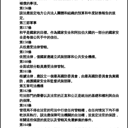
補償的事項。
第156條
該法應規定地方公共法人團體和組織的預算和年度財務報告的規
定。
第三節軍事
第157條
和平是國家的目標。作為國家安全和阿拉伯大國的一部分的國家安
全是每個公民手中的信任。
第158條
兵役應受法律管轄。
第159條
依照法律，僅國家應建立武裝部隊和公共安全機構。
第160條
全面或部分動員應受法律管制。
第161條
根據法律，應設立一個最高國防委員會，由最高國防委員會負責國
防，維護國家安全和監督武裝部隊。
第五章司法機構
第162條
司法部門的榮譽以及法官的正直和公正是統治的基礎和權利與自由
的保障。
第163條
管理局不得在法官的司法中行使任何管轄權，在任何情況下均不得
乾涉其執行。該法應保障司法機關的自治權，並規定法官的保證，
有關這些保證的規定以及管轄其免遭解僱的條件。
第164條