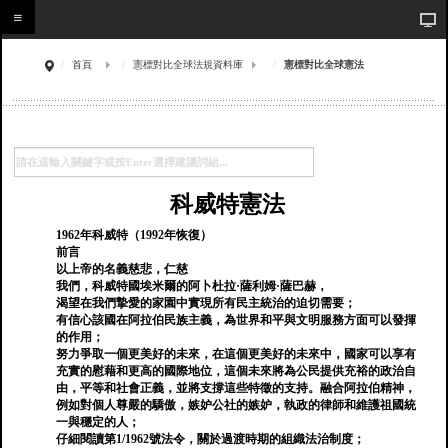
首頁
憲標對比全球法規資料庫
憲標對比全球憲法
科威特憲法
1962年科威特（1992年恢復）
前言
以上帝的名義慈悲，仁慈
我們，科威特國埃米爾的阿卜杜拉·薩利姆·薩巴赫，
渴望在我們摯愛的家園中實現所有民主統治的迫切需要；
有信心該國在阿拉伯民族主義，為世界和平與文明服務方面可以發揮
的作用；
努力爭取一個更美好的未來，在這個更美好的未來中，國家可以享有
充實的慰藉和更高的國際地位，這個未來將為公民提供充裕的政治自
由，平等和社會正義，並將支撐這些特徵的支持。融合阿拉伯精神，
例如對個人尊嚴的驕傲，嫉妒公社的嫉妒，執政的律師和維護祖國統
一與穩定的人；
仔細閱讀第1/1962號法令，關於過渡時期的組織法治制度；