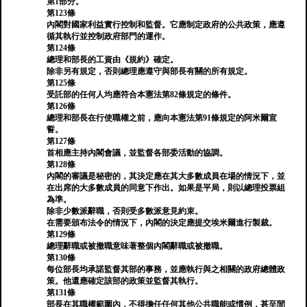
第1部分。
第123條
內閣對國家利益實行控制和監督。它應制定政府的公共政策，應遵
循其執行並控制政府部門的運作。
第124條
總理和部長的工資由《規約》確定。
除非另有規定，否則總理應遵守與部長有關的所有規定。
第125條
受託部的任何人均應符合本憲法第82條規定的條件。
第126條
總理和部長在行使職權之前，應向本憲法第91條規定的阿米爾宣
誓。
第127條
首相應主持內閣會議，並監督各部委活動的協調。
第128條
內閣的審議是秘密的，其決定應在其大多數成員在場的情況下，並
在出席的大多數成員的同意下作出。如果是平局，則以總理投票組
為準。
除非少數派辭職，否則受多數派意見約束。
在需要頒布法令的情況下，內閣的決定應提交埃米爾進行製裁。
第129條
總理辭職或被撤職意味著整個內閣辭職或被撤職。
第130條
每位部長均承諾監督其部的事務，並應執行與之相關的政府總體政
策。他還應確定該部的政策並監督其執行。
第131條
部長在其職權範圍內，不得擔任任何其他公共職能或慣例，甚至間