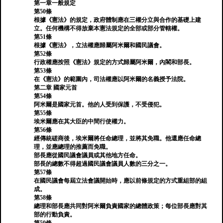
第一章一般規定
第50條
根據《憲法》的規定，政府體制應在三權分立與合作的基礎上建
立。任何機構不得放棄本憲法規定的全部或部分管轄權。
第51條
根據《憲法》，立法權應歸屬阿米爾和國民議會。
第52條
行政權應按照《憲法》規定的方式歸屬阿米爾，內閣和部長。
第53條
在《憲法》的範圍內，司法權應以阿米爾的名義授予法院。
第二章 國家元首
第54條
阿米爾是國家元首。他的人受到保護，不受侵犯。
第55條
埃米爾應在其大臣的中間行使權力。
第56條
經傳統磋商後，埃米爾將任命總理，並將其免職。他還應任命總
理，並應總理的推薦而免職。
部長應從國民議會議員或其他地方任命。
部長的總數不得超過國民議會議員人數的三分之一。
第57條
在國民議會每屆立法會議開始時，應以前條規定的方式重組部的組
成。
第58條
總理和部長應共同對阿米爾負責國家的總體政策；每位部長應對其
部的行動負責。