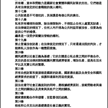
所有權，資本和勞動力是國家社會實體和國民財富的支柱。它們都是
具有法律規定的社會職能的個人權利。
第十七條
公共財產是不可侵犯的，其保護是每個公民的責任。
第十八條
私有所​​有權得到保障。除法律限制外，不得阻止任何人處置其財產；
在法律確定的情況下，任何人均不得為公共利益而被沒收，但要為他
提供公平的補償。
繼承是一項受伊斯蘭法管轄的權利。
第十九條
禁止普遍沒收財產；在法律規定的情況下，只有通過法院的判決，才
能將私人沒收作為一種懲罰措施。
第20條
國民經濟以社會正義為基礎；它的主體是公私企業之間的平衡合作。
其目的是在法律的限制範圍內實現經濟發展，增加生產，提高生活水
平以及充實公民的繁榮。
第21條
所有自然財富和資源都是國家的財產。國家應在顧及自身安全和國民
經濟要求的前提下，保護和適當利用這些資源。
第22條
該法在遵守社會正義規則的同時，應根據經濟原則，規範勞動者與雇
主之間的關係以及房東與其租戶之間的關係。
第23條
國家應鼓勵合作和儲蓄，並監督信託組織。
第24條
稅收和公共支出的基礎應是社會正義的實現。