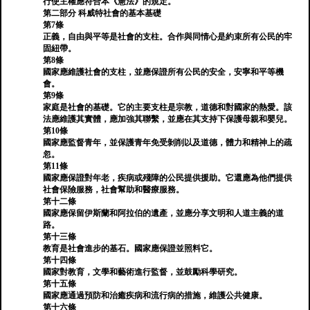
行使主權應符合本《憲法》的規定。
第二部分 科威特社會的基本基礎
第7條
正義，自由與平等是社會的支柱。合作與同情心是約束所有公民的牢
固紐帶。
第8條
國家應維護社會的支柱，並應保證所有公民的安全，安寧和平等機
會。
第9條
家庭是社會的基礎。它的主要支柱是宗教，道德和對國家的熱愛。該
法應維護其實體，應加強其聯繫，並應在其支持下保護母親和嬰兒。
第10條
國家應監督青年，並保護青年免受剝削以及道德，體力和精神上的疏
忽。
第11條
國家應保證對年老，疾病或殘障的公民提供援助。它還應為他們提供
社會保險服務，社會幫助和醫療服務。
第十二條
國家應保留伊斯蘭和阿拉伯的遺產，並應分享文明和人道主義的道
路。
第十三條
教育是社會進步的基石。國家應保證並照料它。
第十四條
國家對教育，文學和藝術進行監督，並鼓勵科學研究。
第十五條
國家應通過預防和治癒疾病和流行病的措施，維護公共健康。
第十六條