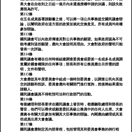
果大會在自收到之日起一個月內未通過授權申請的決議，則該失敗
應視為許可。
第112條
在五名成員簽署請願書之後，可以將一項公共事務提交國民議會辯
論，以闡明政府在這方面的政策並就此交換意見。所有成員均有權
參加辯論。
第113條
國民議會可以向政府傳達其對公共事務的願望。如果政府認為不可
能考慮到這些願望，應向大會說明其理由。大會對政府的聲明只能
發表一次評論。
第114條
國民議會有權在任何時候組建調查委員會或委派一名或多名成員調
查屬於國會權限的任何事項；部長和所有公務員應出示所需的證
明，文件和聲明。
第115條
大會應從其年度委員會中組成一個特別委員會，以調查公民向其提
交的請願和投訴。委員會應向有關部門進行查詢，然後將結果通知
請願人。
國民議會議員不得乾預司法和行政部門的活動。
第116條
每當總理和部長要求在國民議會上發言時，都應聽取總理和部長的
聲音，他們可以尋求或願意委託高級公務員中的任何人出席。大會
應責令有關大臣參加有關其大臣事務的辯論。內閣應由總理或其某
些成員出席大會會議。
第117條
國民議會應制定其內部章程，包括管理其和委員會事務的例行程