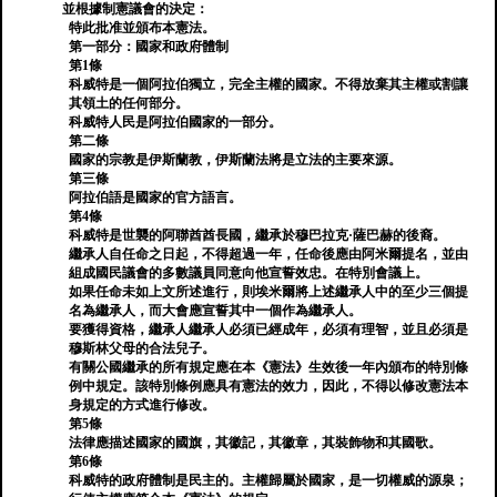
並根據制憲議會的決定：
特此批准並頒布本憲法。
第一部分：國家和政府體制
第1條
科威特是一個阿拉伯獨立，完全主權的國家。不得放棄其主權或割讓
其領土的任何部分。
科威特人民是阿拉伯國家的一部分。
第二條
國家的宗教是伊斯蘭教，伊斯蘭法將是立法的主要來源。
第三條
阿拉伯語是國家的官方語言。
第4條
科威特是世襲的阿聯酋酋長國，繼承於穆巴拉克·薩巴赫的後裔。
繼承人自任命之日起，不得超過一年，任命後應由阿米爾提名，並由
組成國民議會的多數議員同意向他宣誓效忠。在特別會議上。
如果任命未如上文所述進行，則埃米爾將上述繼承人中的至少三個提
名為繼承人，而大會應宣誓其中一個作為繼承人。
要獲得資格，繼承人繼承人必須已經成年，必須有理智，並且必須是
穆斯林父母的合法兒子。
有關公國繼承的所有規定應在本《憲法》生效後一年內頒布的特別條
例中規定。該特別條例應具有憲法的效力，因此，不得以修改憲法本
身規定的方式進行修改。
第5條
法律應描述國家的國旗，其徽記，其徽章，其裝飾物和其國歌。
第6條
科威特的政府體制是民主的。主權歸屬於國家，是一切權威的源泉；