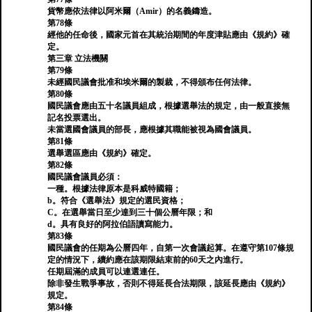
貨幣應依法律以阿米爾（Amir）的名義鑄造。
第78條
經他的任命後，國家元首在其統治期間的年度津貼應由《規約》確
定。
第三章 立法機關
第79條
未經國民議會批准和埃米爾的製裁，不得頒布任何法律。
第80條
國民議會應由五十名議員組成，根據選舉法的規定，由一般直接無
記名投票選出。
未當選國會議員的部長，應根據其職能被視為國會議員。
第81條
選舉選區應由《規約》確定。
第82條
國民議會議員必須：
一種。根據法律原本是科威特國籍；
b。符合《選舉法》規定的選民資格；
C。在選舉當日至少達到三十個公曆年限；和
d。具有良好的阿拉伯語讀寫能力。
第83條
國民議會的任期為公曆四年，自第一次會議起算。在遵守第107條規
定的情況下，續約應在該期限結束前的60天之內進行。
任期屆滿的成員可以連選連任。
除非發生戰爭事故，否則不得延長合法期限，該延長應由《規約》
規定。
第84條