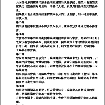
凡因任何原因在國民議會任期屆滿前出現空缺的，應自大會通知該
空缺之日起兩個月內選出一名替代人選。新成員的任期至其前任終
止。
如果在大會合法任期結束前的六個月內出現空缺，則不得選舉議員
替代人選。
第85條
國民議會的年度會議不得少於八個月，並且在預算通過之前不得休
會。
第86條
大會應在每年的10月期間應埃米爾的邀請舉行常會。如果在10月1日
之前沒有頒布傳票令，則該月的第三個星期六上午9點應視為會議的
任命日期。如果該日期為法定假日，則大會應在該假日之後的第一
天早晨召集會議。
第87條
除前兩條條款另有規定外，埃米爾應在大選結束之日起兩週內，召
集國民議會舉行大選後的第一次會議。在遵守前條規定的同時，如
果在此期間不頒布傳票令，則大會應被視為在上述兩週後的第二天
早晨開會。
如果在該屆會議上為國民大會的任命任命的日期晚於《憲法》第86
條規定的年度任命日期，則應將第85條所定義的任期縮短為上述兩
個任命日期之間的差額。
第88條
如果阿米爾認為有必要，可以通過法令，或者應其多數成員的要
求，將國民議會召集為一項特別大會。
在特別會議上，除經內閣批准外，大會不得辯論除應召集的其他事
項。