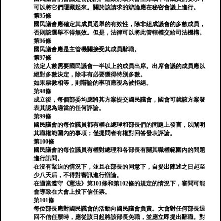
可以將它們隱藏起來。關於該請求的辯論應在秘密會議上進行。
第95條
國民議會應確定其成員選舉的有效性，除非組成議會的多數成員，
否則該選舉不得無效。但是，法律可以將此管轄權交給司法機構。
第96條
國民議會應是主管機關接受其成員辭職。
第97條
法定人數需要國民議會一半以上的成員出席。出席會議的成員應以
絕對多數決定，除非有必要獲得特別多數。
如果票數相等，則辯論的事項應視為被拒絕。
第98條
成立後，每個部委均應將其方案提交國民議會，國會可就該方案發
表其認為適當的任何評論。
第99條
國民議會的每位議員都有權在總理和部長們的問題上發言，以闡明
其職權範圍內的事項；僅提問者有權對回答發表評論。
第100條
國民議會的每位議員有權對總理和各部長有關其職權範圍內的問題
進行訊問。
在沒有緊迫的情況下，並且在部長的同意下，自提出陳述之日起至
少八天后，不得對審訊進行辯論。
在適當遵守《憲法》第101條和第102條的規定的情況下，審問可能
會導致在大會上投下信任票。
第101條
每位部長應對國民議會的活動向國民議會負責。大會對任何部長退
回不信任票時，應從該日起將該部長免職，並應立即提出辭職。對