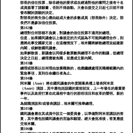
部長的信任投票，除非經他的要求或在經過對他的審問之後有十名
成員簽署了請願書，否則不得啟動。大會自提交之日起七日前不得
發布關於請願的決定。
對部長的喪失信心應由組成大會的多數成員（部長除外）決定。部
長們不應參加信任投票。
第102條
總理對任何部都不負責，對議會的信任投票不適用於總理。
但是，如果國民議會以上條規定的方式認為不可能與總理合作，則
應將此事交國家元首；在這種情況下，埃米爾將解散總理並組建新
內閣，或解散國民議會。
如果解散後，新議會以同樣多數票數與總理不合作的動議，從總理
決定之日起，總理應被免職，並應成立新內閣。
第103條
總理或部長以任何理由放棄職務的，他應繼續處理其職權範圍內的
緊急事項，直到任命繼任者為止。
第104條
阿米爾（Amir）將在國民議會的年度開幕典禮上發表阿米里
（Amiri）演說，其中應包括該國的當前狀況，上一年發生的最重要
事件以及政府打算在此過程中進行的那些項目和改革的聲明。新的
一年。
為就職演說和/或發表講話，埃米爾可推舉總理。
第105條
國民議會應在其成員中設立一個委員會，以準備對阿米里講話的答
复，其中應包括國民議會的言論和願望。經大會批准後，答复應提
交埃米爾。
第106條