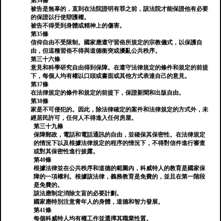
第34條
被告是無辜的，直到在法院證明有罪之前，該法院才能保證他有必要
的保證以行使辯護權。
被告不得受到身體或精神上的傷害。
第35條
信仰自由不受限制。國家應遵守習俗所規定的宗教儀式，以保護自
由，但這種習俗不得與道德衝突或擾亂公共秩序。
第三十六條
意見和科學研究自由得到保障。在遵守法律規定的條件和規定的前提
下，每個人均有權以口頭或書面或其他方式表達自己的意見。
第37條
在法律規定的條件和規定的前提下，保證新聞和出版自由。
第38條
家是不可侵犯的。因此，除法律確定的案件和法律規定的方式外，未
經居民許可，任何人不得進入任何房屋。
第三十九條
保障郵政，電話和電話通訊的自由，並確保其保密性。在法律規定
的情況下以及根據法律規定的程序的情況下，不得對信件進行審查
或對其保密性進行披露。
第40條
根據法律並在公共秩序和道德的範圍內，科威特人的教育是國家保
障的一項權利。根據該法律，義務教育是免費的，並且在第一階段
是免費的。
該法應制定消除文盲的必要計劃。
國家應特別注意青年人的身體，道德和智力發展。
第41條
每個科威特人均有權工作並選擇其職業性質。