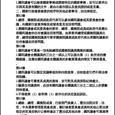
1.國民議會可以檢查國家事務或調查特定的國家事務，並可以要求出
示與其直接有關的文件，親自出庭作證以及提供證詞或意見書。
二，國家行政檢查檢查的程序和其他必要事項，由法律規定。
第62條
1.總理，國務院成員或政府代表可以參加國民議會或其委員會的會
議，向國家行政當局報告或發表意見並回答問題。
2.應國民議會或其委員會的要求，總理，國務院成員或政府代表應出
席國民議會的任何會議並回答問題。如果要求總理或國務院議員出
席，總理或國務院議員可要求國務院議員或政府代表出席國民議會的
任何會議並回答問題。
第63條
1.國民議會可通過一項免除總理或國務院議員職務的建議。
2.國民議會全體議員的三分之一或以上可以提出第（1）款所述的撤
職建議，並應在國民議會全體議員的多數票通過的情況下獲得通過。
。
第64條
1.國民議會可以製定其議事規則和內部規章，但前提是它們不與法律
相抵觸。
2.國民議會可審查其成員的資格，並可對其成員採取紀律處分。
3.驅逐任何議員時，必須有國民議會全體議員三分之二或以上的票數
同時通過。
4.不得就第（2）款和第（3）款作出的決定提起訴訟。
第65條
1.總統，總理，國務院成員，行政部門負責人，憲法法院法官，法
官，中央選舉管理委員會成員，審計檢查委員會成員和其他公眾法律
指定的官員在執行公務時違反了憲法或其他法律，國民議會可通過彈