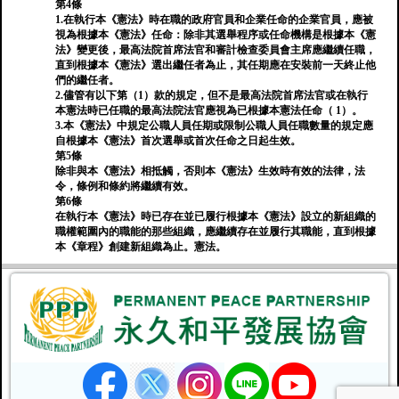
第4條
1.在執行本《憲法》時在職的政府官員和企業任命的企業官員，應被
視為根據本《憲法》任命：除非其選舉程序或任命機構是根據本《憲
法》變更後，最高法院首席法官和審計檢查委員會主席應繼續任職，
直到根據本《憲法》選出繼任者為止，其任期應在安裝前一天終止他
們的繼任者。
2.儘管有以下第（1）款的規定，但不是最高法院首席法官或在執行
本憲法時已任職的最高法院法官應視為已根據本憲法任命（ 1）。
3.本《憲法》中規定公職人員任期或限制公職人員任職數量的規定應
自根據本《憲法》首次選舉或首次任命之日起生效。
第5條
除非與本《憲法》相抵觸，否則本《憲法》生效時有效的法律，法
令，條例和條約將繼續有效。
第6條
在執行本《憲法》時已存在並已履行根據本《憲法》設立的新組織的
職權範圍內的職能的那些組織，應繼續存在並履行其職能，直到根據
本《章程》創建新組織為止。憲法。