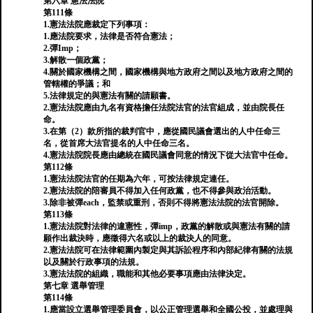
第六章 憲法法院
第111條
1.憲法法院應裁定下列事項：
1.應法院要求，法律是否符合憲法；
2.彈Imp；
3.解散一個政黨；
4.關於國家機構之間，國家機構與地方政府之間以及地方政府之間的
管轄權的爭議；和
5.法律規定的與憲法有關的請願書。
2.憲法法院應由九名有資格擔任法院法官的法官組成，並由院長任
命。
3.在第（2）款所指的裁判官中，應從國民議會選出的人中任命三
名，從首席大法官提名的人中任命三名。
4.憲法法院院長應由總統在國民議會同意的情況下從大法官中任命。
第112條
1.憲法法院法官的任期為六年，可按法律規定連任。
2.憲法法院的陪審員不得加入任何政黨，也不得參與政治活動。
3.除非被彈each，監禁或重刑，否則不得將憲法法院的法官開除。
第113條
1.憲法法院對法律的違憲性，彈imp，政黨的解散或與憲法有關的請
願作出裁決時，應徵得六名或以上的裁決人的同意。
2.憲法法院可在法律範圍內製定與其訴訟程序和內部紀律有關的法規
以及關於行政事項的法規。
3.憲法法院的組織，職能和其他必要事項應由法律決定。
第七章 選舉管理
第114條
1.應當設立選舉管理委員會，以公正管理選舉和全國公投，並處理與