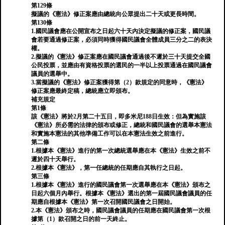
第129條
擬議的《憲法》修正案應由總統向公眾提出二十天或更長時間。
第130條
1.國民議會應在公開宣布之日起六十天內決定擬議的修正案，國民議
會若要通過修正案，必須同時獲得國民議會全體成員三分之二的表決
權。
2.擬議的《憲法》修正案應在國民議會通過後不遲於三十天提交全國
公民投票，並應由有資格投票的選民的一半以上投票通過在國民議會
議員的選舉中。
3.當擬議的《憲法》修正案獲得第（2）款規定的同意時，《憲法》
修正案應最終定稿，總統應立即頒布。
補充規定
第1條
該《憲法》將於2月第二十五日，即多米尼188日生效：但為實施該
《憲法》所必需的法律的頒布或修正，總統和國民議會的選舉本憲法
和實施本憲法的其他準備工作可以在本憲法生效之前進行。
第二條
1.根據本《憲法》進行的第一次總統選舉應在本《憲法》生效之前不
遲於四十天舉行。
2.根據本《憲法》，第一任總統的任期應自其執行之日起。
第三條
1.根據本《憲法》進行的國民議會第一次選舉應在本《憲法》頒布之
日起六個月內舉行。根據本《憲法》選出的第一屆國民議會議員的任
期應自根據本《憲法》第一次召開國民議會之日開始。
2.本《憲法》頒布之時，國民議會議員的任期應在國民議會第一次根
據第（1）款召開之日的前一天終止。