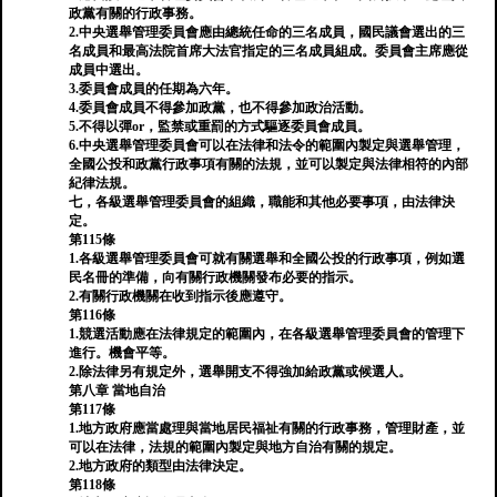
政黨有關的行政事務。
2.中央選舉管理委員會應由總統任命的三名成員，國民議會選出的三
名成員和最高法院首席大法官指定的三名成員組成。委員會主席應從
成員中選出。
3.委員會成員的任期為六年。
4.委員會成員不得參加政黨，也不得參加政治活動。
5.不得以彈or，監禁或重罰的方式驅逐委員會成員。
6.中央選舉管理委員會可以在法律和法令的範圍內製定與選舉管理，
全國公投和政黨行政事項有關的法規，並可以製定與法律相符的內部
紀律法規。
七，各級選舉管理委員會的組織，職能和其他必要事項，由法律決
定。
第115條
1.各級選舉管理委員會可就有關選舉和全國公投的行政事項，例如選
民名冊的準備，向有關行政機關發布必要的指示。
2.有關行政機關在收到指示後應遵守。
第116條
1.競選活動應在法律規定的範圍內，在各級選舉管理委員會的管理下
進行。機會平等。
2.除法律另有規定外，選舉開支不得強加給政黨或候選人。
第八章 當地自治
第117條
1.地方政府應當​​處理與當地居民福祉有關的行政事務，管理財產，並
可以在法律，法規的範圍內製定與地方自治有關的規定。
2.地方政府的類型由法律決定。
第118條