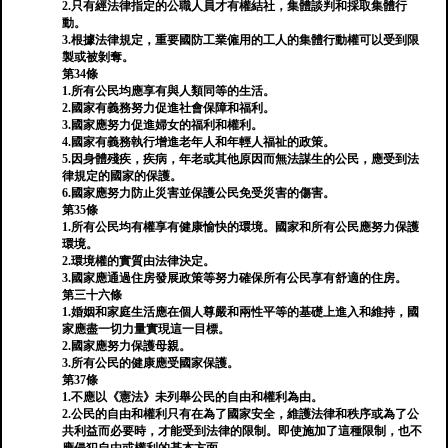
2.只有經法律指定的公職人員才有權結社，集體談判和採取集體行
動。
3.根據法律規定，重要國防工業僱用的工人的集體行動權可以受到限
製或被剝奪。
第34條
1.所有公民均應享有與人類同等的生活。
2.國家有義務努力促進社會保障和福利。
3.國家應努力促進婦女的福利和權利。
4.國家有義務執行增進老年人和年輕人福祉的政策。
5.因身體殘疾，疾病，年老或其他原因而無法謀生的公民，應受到法
律規定的國家的保護。
6.國家應努力防止災害並保護公民免受災害的傷害。
第35條
1.所有公民均有權享有健康愉快的環境。國家和所有公民應努力保護
環境。
2.環境權的實質由法律決定。
3.國家應通過住房發展政策等努力確保所有公民享有舒適的住房。
第三十六條
1.婚姻和家庭生活應在個人尊嚴和兩性平等的基礎上進入和維持，國
家應盡一切力量實現這一目標。
2.國家應努力保護母親。
3.所有公民的健康應受國家保護。
第37條
1.不應以《憲法》未列舉公民的自由和權利為由。
2.公民的自由和權利只有在為了國家安全，維護法律和秩序或為了公
共利益而必要時，才能受到法律的限制。即使施加了這種限制，也不