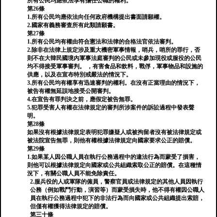
所有公民均應依法享有擔任公職的權利。
第26條
1.所有公民均應依法向任何政府機構提出書面請願權。
2.國家有義務審查所有此類請願書。
第27條
1.所有公民均有權由符合憲法和法律的合格法官依法審判。
2.除非在法律上規定涉及重大機密軍事情報，哨兵，哨所的罪行，否
則不在大韓民國境內軍事法庭審判的公民或未參加現役或服役的公民
均不得接受軍事審判。 ，有害食品和飲料，戰俘，軍事物品和設施的
供應，以及在宣布特別戒嚴法的情況下。
3.所有公民均有權享有迅速審判的權利。在沒有正當理由的情況下，
被告有權無延誤地接受公開審判。
4.在宣告有罪判決之前，應假定被告無罪。
5.犯罪受害人有權在法律規定的審判所涉案件的訴訟過程中發表聲
明。
第28條
如果沒有根據法律規定表明犯罪嫌疑人或被拘留者沒有被法律規定或
被法院宣告無罪，則他有權根據法律規定向國家要求公正的賠償。
第29條
1.如果某人因公職人員在執行公務過程中的違法行為而蒙受了損害，
則他可以根據法律規定向國家或公共組織索取公正的賠償。在這種情
況下，有關公職人員不能免除責任。
2.服兵役的人或軍隊的僱員，警察官員或法律規定的其他人員因執行
公務（例如戰鬥行動，演習等）而蒙受損失時，他不得有權因公職人
員在執行公務過程中犯下的非法行為而向國家或公共組織提出索賠，
但僅有權獲得法律規定的賠償。
第三十條