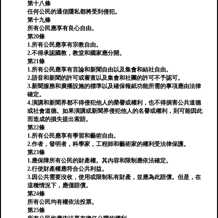
第十八條
任何公民的通信隱私都將受到侵犯。
第十九條
所有公民應享有良心自由。
第20條
1.所有公民應享有宗教自由。
2.不得承認國教，教堂和國家應分開。
第21條
1.所有公民應享有言論和新聞自由以及集會和結社自由。
2.語音和新聞的許可或審查以及集會和社團的許可不予認可。
3.新聞服務和廣播設施的標準以及確保報紙功能所需的事項應由法律
確定。
4.演講和新聞界都不得侵犯他人的榮譽或權利，也不得損害公共道德
或社會道德。如果演講或新聞界侵犯他人的名譽或權利，則可能因此
而造成的損失提出索賠。
第22條
1.所有公民應享有學習和藝術自由。
2.作者，發明者，科學家，工程師和藝術家的權利受法律保護。
第23條
1.應保障所有公民的財產權。其內容和限制應依法確定。
2.行使財產權應符合公共利益。
3.因公共需要沒收，使用或限制私有財產，並應為此賠償。但是，在
這種情況下，應僅賠償。
第24條
所有公民均有權依法投票。
第25條