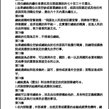
1.現任總統的繼任者應在其任期屆滿前的七十至三十天選出。
2.如果總統職位出現空缺或當選總統去世，或因法院裁定或其他任何
原因而取消職位空缺，應在六十天內選出繼任人。
第69條
總統就職時宣誓就職：“我謹在人民面前莊嚴宣誓，我將恪守憲法，
捍衛國家，追求祖國的和平統一，忠實履行總統的職責，促進人民的
自由和福祉，努力發展民族文化。”
第70條
總統的任期為五年，不得連任總統。
第71條
如果總統職位空缺或總統由於任何原因不能履行職責，則總理或國務
院成員應按法律規定的優先次序行事。
第72條
總統認為必要時，可以將與外交，國防，統一以及與國民命運有關的
其他事項的重要政策提交全民公決。
第73條
總統應締結和批准條約；認可，接待或派遣外交使節；宣戰並達成和
平。
第74條
1.總統應為《憲法》和法律所規定的武裝部隊總司令。
2.武裝部隊的組織和組成應依法確定。
第75條
總統可以發布總統令，涉及由法律授權給他的，具有特定定義範圍的
事項以及執行法律所必需的事項。
第76條
1.在內部動盪，外部威脅，自然災害或嚴重的金融或經濟危機時，總