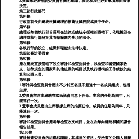
2.與國家經濟諮詢委員會有關的組織，職能和其他必要事項應由法律
決定。
第三節行政部門
第94條
行政部首長由總統根據總理的推薦從國務院成員中任命。
第95條
總理或每個執行部首長可在法律或總統令授權的職權下，依職權頒布
總理或執行部關於其管轄範圍內事項的法令。
第96條
各執行部的設立，組織和職能由法律決定。
第四節審計委員會
第97條
應在總統直接管轄下設立審計和檢查委員會，以檢查和審查國家收
支，法律規定的國家和其他組織的帳目以及執行機構的工作績效的結
算和公職人員。
第98條
1.審計與檢查委員會應由不少於五名且不超過十一名成員組成，包括
主席。
2.委員會主席由總統在國民議會同意下任命。主席的任期為四年，只
能連任一次。
3.董事會成員應由主席根據主席的推薦任命。成員的任期為四年，只
能連任一次。
第99條
審計和檢查委員會應每年檢查收支帳目，並在次年向總統和國民議會
報告結果。
第100條
審計檢查委員會的組織和職能，其成員的資格，受檢查的公職人員範