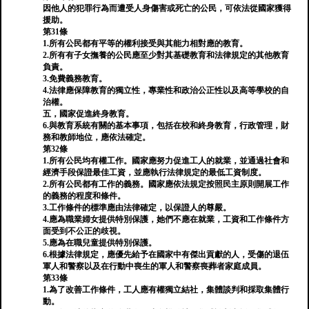
因他人的犯罪行為而遭受人身傷害或死亡的公民，可依法從國家獲得
援助。
第31條
1.所有公民都有平等的權利接受與其能力相對應的教育。
2.所有有子女撫養的公民應至少對其基礎教育和法律規定的其他教育
負責。
3.免費義務教育。
4.法律應保障教育的獨立性，專業性和政治公正性以及高等學校的自
治權。
五，國家促進終身教育。
6.與教育系統有關的基本事項，包括在校和終身教育，行政管理，財
務和教師地位，應依法確定。
第32條
1.所有公民均有權工作。國家應努力促進工人的就業，並通過社會和
經濟手段保證最佳工資，並應執行法律規定的最低工資制度。
2.所有公民都有工作的義務。國家應依法規定按照民主原則開展工作
的義務的程度和條件。
3.工作條件的標準應由法律確定，以保證人的尊嚴。
4.應為職業婦女提供特別保護，她們不應在就業，工資和工作條件方
面受到不公正的歧視。
5.應為在職兒童提供特別保護。
6.根據法律規定，應優先給予在國家中有傑出貢獻的人，受傷的退伍
軍人和警察以及在行動中喪生的軍人和警察喪葬者家庭成員。
第33條
1.為了改善工作條件，工人應有權獨立結社，集體談判和採取集體行
動。