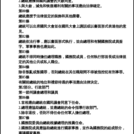
2.總統應獲得國民議會的大赦同意。
3.與大赦，減免和恢復權利有關的事項應由法律確定。
第80條
總統應授予法律規定的裝飾和其他榮譽。
第81條
總統可以出席國民大會並在國民大會上講話或以書面形式表達他的意
見。
第82條
總統依法行事，應以書面形式執行，並由總理和有關國務院成員簽
字。軍事事務也應如此。
第83條
總統不得同時擔任總理職務，國務院成員，任何執行部首長或法律規
定的其他公共或私人職位。
第84條
除非叛亂或叛國罪，否則總統在其任職期間不得被指控犯有刑事罪。
第85條
有關前總統的地位和禮節待遇的事項應由法律決定。
第2部分。行政部門
第一節州議會總理和議員
第86條
1.首相應由總統在國民議會同意下任命。
2.總理應協助總統，並應總統的命令指導行政部門。
3.除非退役，否則不得任命任何軍人擔任總理。
第87條
1.國務院委員由總統根據總理的推薦任命。
2.國務院成員應協助總統進行國家事務，並作為國務院的組成部分，
審議國家事務。