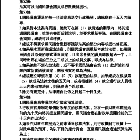
第52條
法案可以由國民議會議員或行政機關提出。
第53條
1.國民議會通過的每一項法案應送交行政機關，總統應在十五天內頒
布。
2.如果對本法案有異議，總統可在第（1）款所述的期限內，將其退
還國民議會，並附有書面反對說明，並要求重新審議。在國民議會休
會期間，總統可以這樣做。
3.總統不得要求國民議會重新審議該法案的部分內容或提出修正案。
4.如果要求重新審議該法案，則國民議會應重新考慮該法案，如果國
民議會以原先的形式通過法案，且出席會議的議員總數超過一半，且
同時出席在場的三分之二或以上的成員投票，即成為法律。
5.如果總統不頒布該法案，或不要求國民議會在第（1）款所述的期
限內重新審議該法案，則該法案將成為法律。
6.總統應立即頒布第（4）和（5）款確定的法律。如果總統在根據第
（5）款成為法律之後的五天內，或者根據第（4）款交還行政人員後
五天內未頒布法律，則議長應予以頒布。
7.除另有規定外，法律應自公佈之日起二十日生效。
第54條
1.國民議會應審議並決定國家預算法案。
2.行政長官應制定每個財政年度的預算法案，並在一個財政年度開始
前的九十天內將其提交國民議會。國民議會應在財政年度開始前的三
十天內作出決定。
3.如果在財政年度開始之前未通過預算法案，則行政機關可根據上一
財政年度的預算，為以下目的撥付資金，直至國民議會通過預算法案
為止：
1.憲法或法律規定的機構和設施的維護和運作；