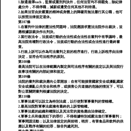
1.除通過彈each，監禁或重刑判決外，任何法官均不得罷免，除紀律
處分外，不得停職，減薪或遭受任何其他不利待遇。
2.如果法官由於嚴重的精神或身體上的障礙而無法履行其公職，他可
以按照法律規定退休。
第107條
1.在審判中法律的憲法性問題時，法院應請求憲法法院作出裁決，並
應根據該裁決作出判決。
2.當行政法令，法規或行動的合法性或合法性在審判中有爭議時，最
高法院有權對行政法令，法規或行動的合法性或合法性進行最終審
查。
3.行政上訴可以作為司法審判之前的程序進行。行政上訴程序由法律
決定，並符合司法程序的原則。
第108條
最高法院可以在法律範圍內製定與司法程序有關的規定以及與法院行
政事項有關的內部紀律和規定。
第109條
法院的審判和裁決應向公眾開放：在有可能損害國家安全或擾亂國家
安全或擾亂公共安全和秩序，或損害公共道德的危險的情況下，可以
對公眾關閉審判根據法院的決定。
第110條
1.軍事法庭可以設立為特別法庭，以行使對軍事審判的管轄權。
2.最高法院對軍事法庭擁有最終的上訴管轄權。
3.軍事法庭的組織和權限以及其法官的資格應由法律確定。
4.軍事士兵和僱員犯下的罪行，不得根據特別戒嚴法進行軍事審判；
軍事間諜活動；以及法律規定的與前哨，哨所，有害食品和飲料的供
應以及戰俘有關的犯罪，除非判處死刑。