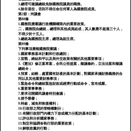
3.總理可建議總統免除國務院議員的職務。
4.除非退役，否則不得任命任何軍人為國務院成員。
第2節：州議會
第88條
1.國務院應審議行政機關權限內的重要政策。
二，國務院由總統，總理和其他成員組成，其人數應不超過三十人，
不得少於十五人。
3.總統為國務院主席，總理為副主席。
第89條
下列事項應報國務院審議：
1.國家事務基本計劃和行政總則；
2.宣戰，締結和平以及與外交政策有關的其他重要事項；
3.《憲法》修正案草案，全民公投提案，擬議條約，立法法案和擬議
總統令；
4.預算，結帳，處置國有財產的基本計劃，對國家承擔財務義務的合
同以及其他重要財務事項；
5.緊急命令和總統緊急財政或經濟行動或命令，宣布戒嚴。
6.重要軍事事務；
7.要求召開國民議會特別會議；
8.授予榮譽；
9.特赦，減免和恢復權利；
10.行政部之間的管轄權劃分；
11.有關行政部門內權力下放或權力分配的基本計劃；
12.評估和分析國家事務；
13.制定和協調各執行部的重要政策；
14.解散政黨的行動；