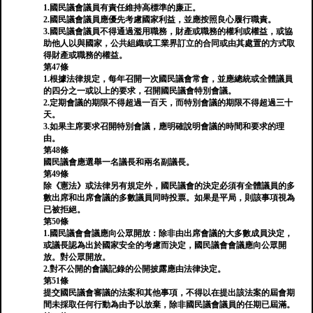
1.國民議會議員有責任維持高標準的廉正。
2.國民議會議員應優先考慮國家利益，並應按照良心履行職責。
3.國民議會議員不得通過濫用職務，財產或職務的權利或權益，或協
助他人以與國家，公共組織或工業界訂立的合同或由其處置的方式取
得財產或職務的權益。
第47條
1.根據法律規定，每年召開一次國民議會常會，並應總統或全體議員
的四分之一或以上的要求，召開國民議會特別會議。
2.定期會議的期限不得超過一百天，而特別會議的期限不得超過三十
天。
3.如果主席要求召開特別會議，應明確說明會議的時間和要求的理
由。
第48條
國民議會應選舉一名議長和兩名副議長。
第49條
除《憲法》或法律另有規定外，國民議會的決定必須有全體議員的多
數出席和出席會議的多數議員同時投票。如果是平局，則該事項視為
已被拒絕。
第50條
1.國民議會會議應向公眾開放：除非由出席會議的大多數成員決定，
或議長認為出於國家安全的考慮而決定，國民議會會議應向公眾開
放。對公眾開放。
2.對不公開的會議記錄的公開披露應由法律決定。
第51條
提交國民議會審議的法案和其他事項，不得以在提出該法案的屆會期
間未採取任何行動為由予以放棄，除非國民議會議員的任期已屆滿。