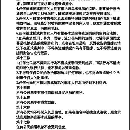
據，調查當局可要求事後簽發逮捕令。
4.任何被逮捕或拘留的人均有權迅速尋求律師的協助。刑事被告無法
通過自己的努力找律師時，國家應按法律規定為被告安排律師。
5.任何人不得在不被告知其原因和獲得律師協助的權利的情況下被逮
捕或拘留。法律指定的被捕或被拘留者的家人等，應立即通知被捕或
被拘留的原因，時間和地點。
6.任何被逮捕或拘留的人均有權要求法院審查逮捕或拘留的合法性。
7.如果由於酷刑，暴力，恐嚇，過分長時間的逮捕，欺騙等原因而認
罪是根據被告的意願作出的，或者在坦白是唯一反對被告的證據的情
況下在正式審判中，不得將這種供認作為有罪證據，也不得因這種供
認而對被告進行懲罰。
第十三條
1.任何公民都不得因其行為不構成犯罪而受到起訴，而該行為不構成
犯罪時的現行法律，也不得處以雙重危險。
2.不得對任何公民的政治權利施加任何限制，也不得通過追溯性立法
剝奪任何人的財產權。
3.任何公民均不得因親戚所犯的非本人行為而受到不利待遇。
第十四條
所有公民應享有居住自由和遷徙意願的權利。
第十五條
所有公民應享有職業自由。
第十六條
所有公民均不得闖入其居住地。如果在住宅中被搜查或沒收，應出示
法官應檢察官要求籤發的手令。
第十七條
任何公民的隱私都不會受到侵犯。