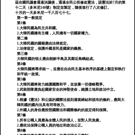
茲在國民議會通過決議後，通過全民公投修改憲法，該憲法於7月的第
十二天（多米尼148號）制定並製定，隨後進行了八次修訂。
十月的一天多米尼一千八百七十七。
第一章一般規定
第1條
1.大韓民國為民主共和國。
2.大韓民國擁有主權，人民擁有一切國家權力。
第二條
1.大韓民國的國籍應由法律規定。
2.法律規定，保護外國居民是國家的義務。
第三條
大韓民國的領土應由朝鮮半島及其鄰近島嶼組成。
第4條
大韓民國將尋求統一，並應在自由民主基本秩序的基礎上製定和執行
和平統一政策。
第5條
1.大韓民國將努力維護國際和平，並放棄一切侵略戰爭。
2.武裝部隊應負起國家安全的神聖使命，維護土地和政治中立。
第6條
1.根據《憲法》和公認的國際法規則適當締結和頒布的條約，應與大
韓民國的國內法具有同等效力。
2.外國人的身份應按照國際法和國際條約的規定得到保障。
第7條
1.所有公職人員應為全體人民的僕人，並對人民負責。
2.應依法保障公職人員的地位和政治公正。
第8條