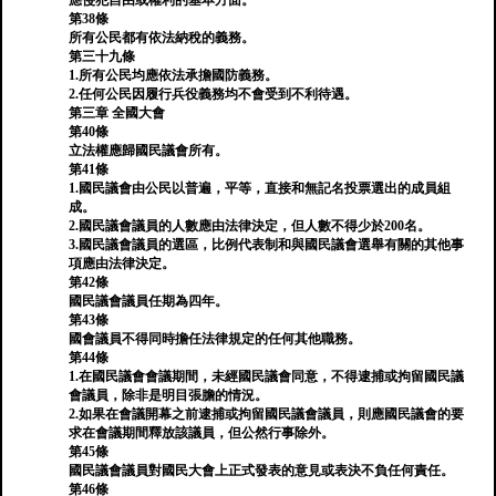
應侵犯自由或權利的基本方面。
第38條
所有公民都有依法納稅的義務。
第三十九條
1.所有公民均應依法承擔國防義務。
2.任何公民因履行兵役義務均不會受到不利待遇。
第三章 全國大會
第40條
立法權應歸國民議會所有。
第41條
1.國民議會由公民以普遍，平等，直接和無記名投票選出的成員組
成。
2.國民議會議員的人數應由法律決定，但人數不得少於200名。
3.國民議會議員的選區，比例代表制和與國民議會選舉有關的其他事
項應由法律決定。
第42條
國民議會議員任期為四年。
第43條
國會議員不得同時擔任法律規定的任何其他職務。
第44條
1.在國民議會會議期間，未經國民議會同意，不得逮捕或拘留國民議
會議員，除非是明目張膽的情況。
2.如果在會議開幕之前逮捕或拘留國民議會議員，則應國民議會的要
求在會議期間釋放該議員，但公然行事除外。
第45條
國民議會議員對國民大會上正式發表的意見或表決不負任何責任。
第46條