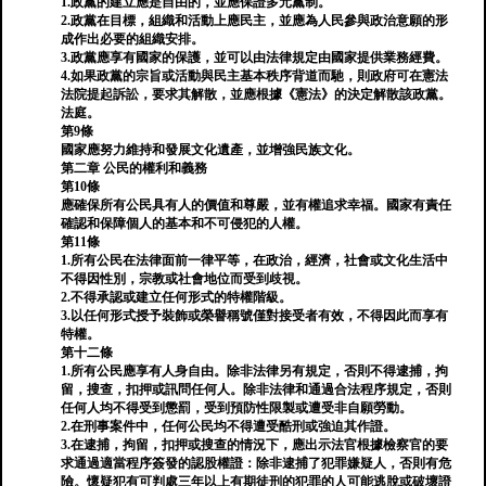
1.政黨的建立應是自由的，並應保證多元黨制。
2.政黨在目標，組織和活動上應民主，並應為人民參與政治意願的形
成作出必要的組織安排。
3.政黨應享有國家的保護，並可以由法律規定由國家提供業務經費。
4.如果政黨的宗旨或活動與民主基本秩序背道而馳，則政府可在憲法
法院提起訴訟，要求其解散，並應根據《憲法》的決定解散該政黨。
法庭。
第9條
國家應努力維持和發展文化遺產，並增強民族文化。
第二章 公民的權利和義務
第10條
應確保所有公民具有人的價值和尊嚴，並有權追求幸福。國家有責任
確認和保障個人的基本和不可侵犯的人權。
第11條
1.所有公民在法律面前一律平等，在政治，經濟，社會或文化生活中
不得因性別，宗教或社會地位而受到歧視。
2.不得承認或建立任何形式的特權階級。
3.以任何形式授予裝飾或榮譽稱號僅對接受者有效，不得因此而享有
特權。
第十二條
1.所有公民應享有人身自由。除非法律另有規定，否則不得逮捕，拘
留，搜查，扣押或訊問任何人。除非法律和通過合法程序規定，否則
任何人均不得受到懲罰，受到預防性限製或遭受非自願勞動。
2.在刑事案件中，任何公民均不得遭受酷刑或強迫其作證。
3.在逮捕，拘留，扣押或搜查的情況下，應出示法官根據檢察官的要
求通過適當程序簽發的認股權證：除非逮捕了犯罪嫌疑人，否則有危
險。懷疑犯有可判處三年以上有期徒刑的犯罪的人可能逃脫或破壞證