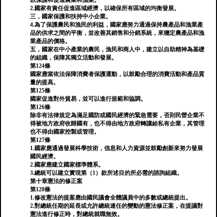
以保護和促進農業和漁業。
2.國家有責任促進區域經濟，以確保所有區域的均衡發展。
三，國家保護和扶持中小企業。
4.為了保護農民和漁民的利益，國家應努力通過保持農產品和漁業產
品的供求之間的平衡，並改善其銷售和分銷系統，來穩定農產品和漁
業產品的價格。
五，國家在中小產業的農民，漁民和商人中，建立以自助精神為基礎
的組織，保障其獨立活動和發展。
第124條
國家應當依法保障消費者保護運動，以鼓勵合理的消費活動和產品質
量的提高。
第125條
國家促進對外貿易，並可以進行規範和協調。
第126條
除非有法律規定為滿足國防或國民經濟的緊急需要，否則民營企業不
得被地方政府收歸國有，也不得由地方政府轉讓給私有企業，其管理
也不得由國家控製或管理。
第127條
1.國家應通過發展科學技術，信息和人力資源並鼓勵創新來努力發展
國民經濟。
2.國家應建立國家標準體系。
3.總統可以建立實現第（1）款所述目的所必需的諮詢組織。
第十章憲法的修正案
第128條
1.修改憲法的提案應由國民議會全體議員中的多數或總統提出。
2.對總統任期的延長或允許總統連任的變動的憲法修正案，在提議對
憲法進行修正時，對總統就職無效。