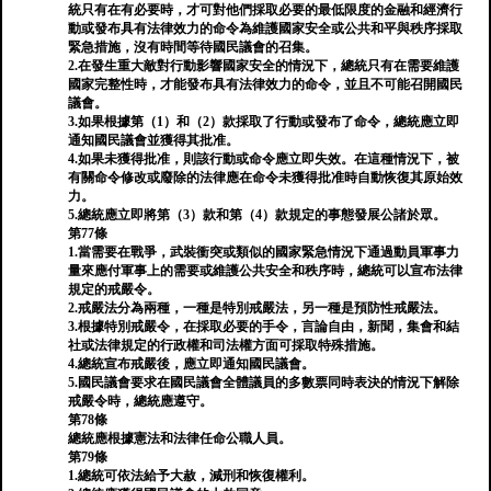
統只有在有必要時，才可對他們採取必要的最低限度的金融和經濟行
動或發布具有法律效力的命令為維護國家安全或公共和平與秩序採取
緊急措施，沒有時間等待國民議會的召集。
2.在發生重大敵對行動影響國家安全的情況下，總統只有在需要維護
國家完整性時，才能發布具有法律效力的命令，並且不可能召開國民
議會。
3.如果根據第（1）和（2）款採取了行動或發布了命令，總統應立即
通知國民議會並獲得其批准。
4.如果未獲得批准，則該行動或命令應立即失效。在這種情況下，被
有關命令修改或廢除的法律應在命令未獲得批准時自動恢復其原始效
力。
5.總統應立即將第（3）款和第（4）款規定的事態發展公諸於眾。
第77條
1.當需要在戰爭，武裝衝突或類似的國家緊急情況下通過動員軍事力
量來應付軍事上的需要或維護公共安全和秩序時，總統可以宣布法律
規定的戒嚴令。
2.戒嚴法分為兩種，一種是特別戒嚴法，另一種是預防性戒嚴法。
3.根據特別戒嚴令，在採取必要的手令，言論自由，新聞，集會和結
社或法律規定的行政權和司法權方面可採取特殊措施。
4.總統宣布戒嚴後，應立即通知國民議會。
5.國民議會要求在國民議會全體議員的多數票同時表決的情況下解除
戒嚴令時，總統應遵守。
第78條
總統應根據憲法和法律任命公職人員。
第79條
1.總統可依法給予大赦，減刑和恢復權利。