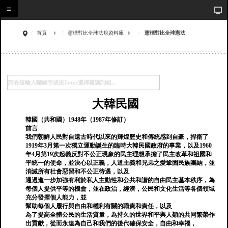
首頁
憲標對比全球法規資料庫
憲標對比全球憲法
大韓民國
韓國（共和國）1948年（1987年修訂）
前言
我們朝鮮人民對自遠古時代以來的輝煌歷史和傳統感到自豪，捍衛了
1919年3月第一次獨立運動誕生的臨時大韓民國政府的事業，以及1960
年4月第19次起義反對不公正現象的民主理想承擔了民主改革和祖國和
平統一的使命，並決心以正義，人道主義和兄弟之愛鞏固民族團結，並
消滅所有社會惡習和不公正待遇，以及
通過進一步加強有利於私人主動性和公共和諧的自由民主基本秩序，為
每個人提供平等的機會，並在政治，經濟，公民和文化生活等各個領域
充分發揮個人能力，並
幫助每個人履行與自由和權利有關的職責和責任，以及
為了提高全體公民的生活質量，為持久的世界和平與人類的共同繁榮作
出貢獻，從而永遠為自己和我們的後代確保安全，自由和幸福，