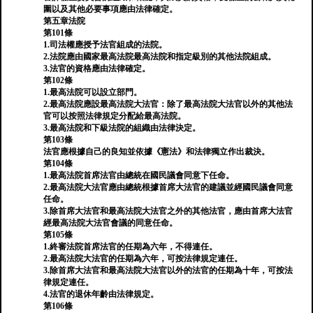
圍以及其他必要事項應由法律確定。
第五章法院
第101條
1.司法權應授予法官組成的法院。
2.法院應由國家最高法院最高法院和指定級別的其他法院組成。
3.法官的資格應由法律確定。
第102條
1.最高法院可以設立部門。
2.最高法院應設最高法院大法官：除了最高法院大法官以外的其他法
官可以按照法律規定分配給最高法院。
3.最高法院和下級法院的組織由法律決定。
第103條
法官應根據自己的良知並依據《憲法》和法律獨立作出裁決。
第104條
1.最高法院首席法官由總統在國民議會同意下任命。
2.最高法院大法官應由總統根據首席大法官的建議並經國民議會同意
任命。
3.除首席大法官和最高法院大法官之外的其他法官，應由首席大法官
經最高法院大法官會議的同意任命。
第105條
1.終審法院首席法官的任期為六年，不得連任。
2.最高法院大法官的任期為六年，可按法律規定連任。
3.除首席大法官和最高法院大法官以外的法官的任期為十年，可按法
律規定連任。
4.法官的退休年齡由法律規定。
第106條