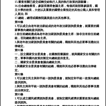
15.審查有關已提交或轉交給執行人員的執行政策的請願書；
16.任命總檢察長，參謀長聯席會議主席，每個武裝部隊參謀長，國
立大學的校長，大使以及重要的國營企業指定的其他公職人員和管理
人員法; 和
17.總統，總理或國務院議員提出的其他事項。
第90條
1.可以成立由老年政治家組成的老年政治家諮詢委員會，就重要的國
家事務向總統提供諮詢。
2.前任前總統應成為老年政治家諮詢委員會主席：除非沒有前任前總
統，否則總統應任命主席。
3.與老年政治家諮詢委員會有關的組織，職能和其他必要事項應由法
律確定。
第91條
一，設立國家安全委員會，在國務院審議前，就與國家安全有關的外
交，軍事和國內政策的製定向總統提供意見。
二，國家安全委員會會議由總統主持。
3.與國家安全委員會有關的組織，職能和其他必要事項應由法律確
定。
第92條
1.可以建立民主與和平統一諮詢委員會，就制定和平統一政策向總統
提供諮詢。
2.與民主與和平統一諮詢委員會有關的組織，職能和其他必要事項應
由法律決定。
第93條
1.可以成立國民經濟諮詢委員會，就制定國民經濟的重要政策向總統
提供諮詢。