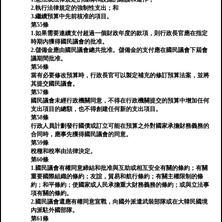
2.執行法律規定的強制性支出；和
3.繼續預算中先前核准的項目。
第55條
1.如果需要連續支付超過一個財政年度的款項，則行政長官應在指定
時期內獲得國民議會的批准。
2.儲備金應由國民議會總共批准。儲備金的支付應在國民議會下屆會
議期間批准。
第56條
當有必要修改預算時，行政長官可以製定補充的修訂預算法案，並將
其提交國民議會。
第57條
國民議會未經行政機關同意，不得在行政機關提交的預算中增加任何
支出項目的總額，也不得創建任何新的支出項目。
第58條
行政人員計劃發行國債或訂立可能在預算之外對國家承擔財務義務的
合同時，應事先獲得國民議會的同意。
第59條
稅種和稅率由法律決定。
第60條
1.國民議會有權同意締結和批准與互助或相互安全有關的條約；有關
重要國際組織的條約；友誼，貿易和航行條約；有關主權限制的條
約；和平條約；使國家或人民承擔重大財務義務的條約；或與立法事
項有關的條約。
2.國民議會還應有權同意宣戰，向國外派遣武裝部隊或在大韓民國境
內派駐外國部隊。
第61條