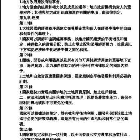
1.地方政府應設有理事會。
2.地方議會的組織和權力以及成員的選舉；地方政府機構負責人的選
舉程序；其他與地方政府組織和運作有關的事項，由法律規定。
第九章 經濟
第119條
1.大韓民國的經濟秩序應建立在尊重企業和個人在經濟事務中的自由
和創造性的基礎上。
2.國家可以調節和協調經濟事務，以維持國民經濟的平衡增長和穩
定，確保收入的適當分配，防止市場支配和濫用經濟權力，並通過以
下方式使經濟民主化經濟主體之間的和諧。
第120條
1.開採，開發或利用礦產以及所有其他可用於經濟用途的重要地下資
源，海洋資源，水力和自然動力的許可證可在法律規定的期限內授
予。
2.土地和自然資源應受國家保護，國家應制定平衡發展和利用必要的
計劃。
第121條
1.國家應努力實現有關耕地的土地買賣原則。禁止租戶耕種。
二，依法承認農地出租和農地托運管理，以提高農業生產力，確保合
理利用農地或因不可避免的情況。
第122條
國家可以根據法律規定，對有效和平衡地利用，開發和保護該國土地
進行必要的限製或義務，這是所有公民的生產活動和日常生活的基
礎。
第123條
1.國家應制定和執行一項計劃，以全面發展和支持農業和漁業社區，