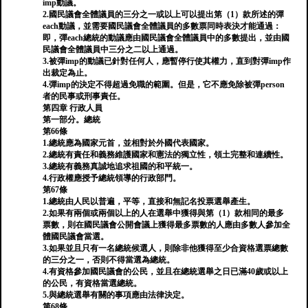
imp動議。
2.國民議會全體議員的三分之一或以上可以提出第（1）款所述的彈
each動議，並需要國民議會全體議員的多數票同時表決才能通過：
即，彈each總統的動議應由國民議會全體議員中的多數提出，並由國
民議會全體議員中三分之二以上通過。
3.被彈imp的動議已針對任何人，應暫停行使其權力，直到對彈imp作
出裁定為止。
4.彈imp的決定不得超過免職的範圍。但是，它不應免除被彈person
者的民事或刑事責任。
第四章 行政人員
第一部分。總統
第66條
1.總統應為國家元首，並相對於外國代表國家。
2.總統有責任和義務維護國家和憲法的獨立性，領土完整和連續性。
3.總統有義務真誠地追求祖國的和平統一。
4.行政權應授予總統領導的行政部門。
第67條
1.總統由人民以普遍，平等，直接和無記名投票選舉產生。
2.如果有兩個或兩個以上的人在選舉中獲得與第（1）款相同的最多
票數，則在國民議會公開會議上獲得最多票數的人應由多數人參加全
體國民議會當選。
3.如果並且只有一名總統候選人，則除非他獲得至少合資格選票總數
的三分之一，否則不得當選為總統。
4.有資格參加國民議會的公民，並且在總統選舉之日已滿40歲或以上
的公民，有資格當選總統。
5.與總統選舉有關的事項應由法律決定。
第68條