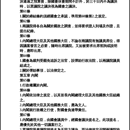
決通過之預算後，除國會休會期間不計外，於三十日內不為議決
時，以眾議院之議決視為國會之議決。
第61條
1.關於締結條約須經國會之承認，準用第60條第2.之規定。
第62條
1.兩議院得各自為關於國政之調查，並得要求證人到場及作證，且
提出紀錄。
第63條
1.內閣總理大臣及其他國務大臣，不論在兩議院有無議員席位，得
因議案發言之必要，隨時出席議院。又如被要求出席答詢或說明
時，應即出席。
第64條
1.國會為裁判受罷免追訴之法官，設彈劾行政法院，以兩議院議員
組成之。
2.關於彈劾事項，以法律定之。
第五章 內閣
第65條
1.行政權屬於內閣。
第66條
1.內閣依法律之規定，以其首長內閣總理大臣及其他國務大臣組織
之。
2.內閣總理大臣及其他國務大臣，應為文人。
3.內閣就行政權之行使，對國會負連帶責任。
第67條
1.內閣總理大臣，由國會議員中，經國會議決提名之。此項提名，
應優先於其他一切議案行之。
2.眾議院與參議院就提名為不同之議決，而法律規定召開兩議院協