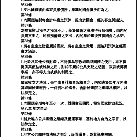
第85條
1.支出國費或由國家負擔債務，應基於國會議決而為之。
第86條
1.內閣應編製每會計年度之預算，提出於國會，經其審查與議決。
第87條
為補充難以預見之預算不足，基於國會之議決得設預備費，由內閣
負責支出之。所有預備費之支出，內閣應於事後獲得國會之承諾。
第88條
1.所有皇室之財產屬於國家。所有皇室之費用，應編列預算並經國
會之議決。
第89條
1.公款及其他公有財產，不得供為宗教組織或團體之使用，亦不得
提供其便益或維持之用，對於不屬於公共支配之慈善、教育或博愛
事業，亦不得支出或供其利用之。
第90條
國家收支之決算，每年由會計檢查院檢查之，內閣應於次年度將決
算連同檢查報告，一併提出於國會。會計檢查院之組織及權限，以
法律定之。
第91條
1.內閣應定期每年至少一次，對國會及國民，報告國家財政狀況。
第八章 地方自治
第92條
1.關於地方公共團體之組織及營運事項，基於地方自治之宗旨，以
法律定之。
第93條
1.地方公共團體依法律之規定，設置議會，為其議事機關。