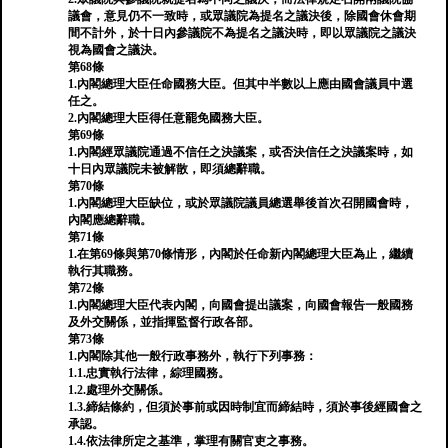
議會，意見仍不一致時，或眾議院為提名之議決後，除國會休會期
間不計外，於十日內參議院不為提名之議決時，即以眾議院之議決
視為國會之議決。
第68條
1.內閣總理大臣任命國務大臣。但其中半數以上應由國會議員中選
任之。
2.內閣總理大臣得任意罷免國務大臣。
第69條
1.內閣經眾議院通過不信任之決議案，或否決信任之決議案時，如
十日內眾議院未被解散，即須總辭職。
第70條
1.內閣總理大臣缺位，或於眾議院議員總選舉後首次召開國會時，
內閣應總辭職。
第71條
1.在第69條與第70條情形，內閣於任命新內閣總理大臣為止，繼續
執行其職務。
第72條
1.內閣總理大臣代表內閣，向國會提出議案，向國會報告一般國務
及外交關係，並指揮監督行政各部。
第73條
1.內閣除其他一般行政事務外，執行下列事務：
1.1.忠實執行法律，綜理國務。
1.2.處理外交關係。
1.3.締結條約，但須於事前或因時制宜而締結時，須於事後經國會之
承認。
1.4.依法律所定之基準，掌理有關官吏之事務。