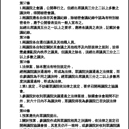
第57條
1.兩議院之會議，公開舉行之。但經出席議員三分之二以上多數之
議決時，得開秘密會議。
2.兩議院應各自保存其會議紀錄，除秘密會議紀錄中認為有特別秘
密者外，應予公開發表並向一般人宣布之。
如經出席議員五分之一以上之要求，應將各議員之表決，記載於會
議紀錄。
第58條
1.兩議院各自選任議長及其他職人員。
2.兩議院各自制定關於其會議之其他程序及內部規律之規則，並得
懲處擾亂院內秩序之議員。但議員之除名，須經出席議員三分之二
以上多數之議決。
第59條
1.法律案，除本憲法有特別規定外，
經兩議院議決通過時，即成為法律。眾議院決議通過之法律案，而
在參議院為不同之議決時，經眾議院出席議員三分之二以上多數再
度決議通過時，即成為法律。
2.第1.規定，不妨礙眾議院依法律之規定，要求召開兩議院之協議
會。
3.參議院於收到眾議院決議通過之法律案後，除國會休會期間不計
外，於六十日內不為議決時，眾議院得視為參議院已否決該法律
案。
第60條
1.預算應先向眾議院提出。
2.關於預算，參議院作成與眾議院相異之決議時，依法律之規定召
開兩議院協議會後，其意見仍不一致時，或參議院於收到眾議院議