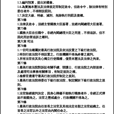
1.5.編列預算，提出於國會。
1.6.為實施本憲法及法律規定而制定政令。但政令中，除法律有特別
委任者外，不得附設罰則。
1.7.決定大赦、特赦、減刑、免除執行刑罰及復權。
第74條
1.法律及政令，須經主管國務大臣簽署，並經內閣總理大臣連署。
第75條
1.國務大臣在任職中，非經內閣總理大臣之同意，不得追訴。但不
因此而妨害追訴之權利。
第六章 司法
第76條
1.一切司法權屬於最高行政法院及依法設置之下級行政法院。
2.特別行政法院不得設置之。行政機關不得為終審之裁判。
3.所有法官依其良心獨立行使職權，僅受本憲法及法律之拘束。
第77條
1.最高行政法院對訴訟有關手續、辯護士、行政法院之內部規律，
及處理司法事務有關事項，有制定規則之權。
2.檢察官應遵守最高行政法院所制定之規則。
3.最高行政法院得委任下級行政法院，制定關於下級行政法院之規
則。
第78條
1.法官除經裁判決定，因身心障礙不能執行職務者外，非經正式彈
劾不能罷免之。法官之懲戒處分，行政機關不得為之。
第79條
1.最高行政法院由任首長之法官及其他法定名額之法官組織之。任
首長之法官以外之法官由內閣任命之。