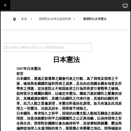
首頁
憲標對比全球法規資料庫
憲標對比全球憲法
日本憲法
1947年日本憲法
前言
日本國民，透過正當選舉之國會代表之行動，為了我等及我等之子
孫，確保與各國國民協和而得之成果，及自由在我國全國各地普及所
帶來之澤惠，並決意防止不致因政府之行為而再度引發戰爭之慘禍。
茲特宣示主權屬於國民，以確定本憲法。國政乃基於國民之嚴肅的信
託，其權威源於國民，其權力由國民之代表行使，其福利由國民同
享。此乃人類之普遍原理，本憲法即基於此原理。故凡有違反此項原
理之一切憲法、法規及詔令，我等當予排除之。
日本國民，希求恆久之和平，深深的自覺支配人類相互關係之崇高的
理想，決意信賴愛好和平之諸國國民之公正與信義，以保持我等之安
全與生存。我等對於國際社會在維持和平，並使專制與隸屬、壓迫與
偏狹從地球上永遠消除的努力，期望應占有榮譽之地位。我等確認全