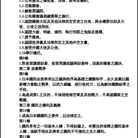
1.1.公布憲法之修改案、法律、政令及條約。
1.2.召集國會。
1.3.解散眾議院。
1.4.公告國會議員總選舉之施行。
1.5.認證國務大臣及其他法律所定官吏之任免，與全權委任狀及大
使、公使之信用狀。
1.6.認證大赦、特赦、減刑、執行刑罰之免除及復權。
1.7.授予榮典。
1.8.認證批准書及法律所定之其他外交文書。
1.9.接受外國大使及公使。
1.10舉行儀式。
第8條
1.對皇室讓渡財產、皇室受讓或賜與財產時，須基於國會之議決。
第二章 放棄戰爭
第9條
1.日本國民由衷希求以正義與秩序為基礎之國際和平，永久放棄以國
家權力發動之戰爭、以武力威嚇、或行使武力，以為解決國際紛爭之
手段。
2.為達成第1.之目的，不保持陸海空軍及其他戰力，不承認國家之交
戰權。
第三章 國民之權利及義務
第10條
1.成為日本國國民之要件，以法律定之。
第11條
1.國民享有之一切基本人權，不得妨礙之。本憲法所保障之國民基本
人權，係賦予現在及將來之國民不可侵犯之永久權利。
第12條