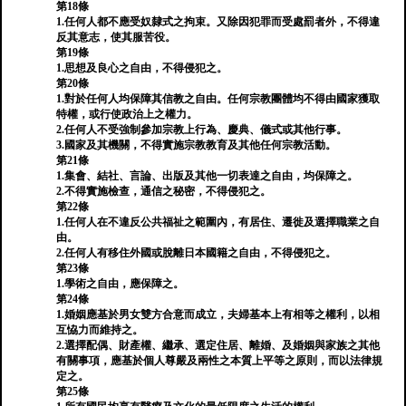
第18條
1.任何人都不應受奴隸式之拘束。又除因犯罪而受處罰者外，不得違
反其意志，使其服苦役。
第19條
1.思想及良心之自由，不得侵犯之。
第20條
1.對於任何人均保障其信教之自由。任何宗教團體均不得由國家獲取
特權，或行使政治上之權力。
2.任何人不受強制參加宗教上行為、慶典、儀式或其他行事。
3.國家及其機關，不得實施宗教教育及其他任何宗教活動。
第21條
1.集會、結社、言論、出版及其他一切表達之自由，均保障之。
2.不得實施檢查，通信之秘密，不得侵犯之。
第22條
1.任何人在不違反公共福祉之範圍內，有居住、遷徙及選擇職業之自
由。
2.任何人有移住外國或脫離日本國籍之自由，不得侵犯之。
第23條
1.學術之自由，應保障之。
第24條
1.婚姻應基於男女雙方合意而成立，夫婦基本上有相等之權利，以相
互恊力而維持之。
2.選擇配偶、財產權、繼承、選定住居、離婚、及婚姻與家族之其他
有關事項，應基於個人尊嚴及兩性之本質上平等之原則，而以法律規
定之。
第25條