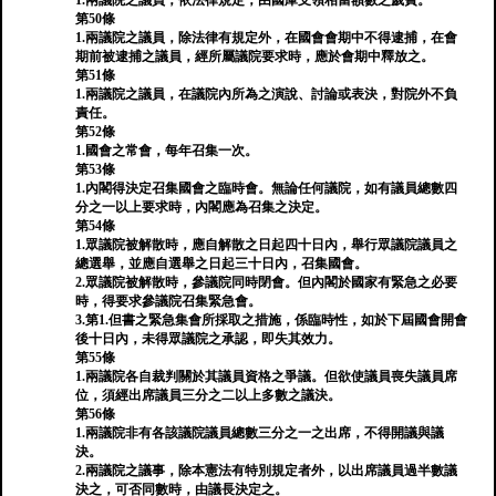
1.兩議院之議員，依法律規定，由國庫支領相當額數之歲費。
第50條
1.兩議院之議員，除法律有規定外，在國會會期中不得逮捕，在會
期前被逮捕之議員，經所屬議院要求時，應於會期中釋放之。
第51條
1.兩議院之議員，在議院內所為之演說、討論或表決，對院外不負
責任。
第52條
1.國會之常會，每年召集一次。
第53條
1.內閣得決定召集國會之臨時會。無論任何議院，如有議員總數四
分之一以上要求時，內閣應為召集之決定。
第54條
1.眾議院被解散時，應自解散之日起四十日內，舉行眾議院議員之
總選舉，並應自選舉之日起三十日內，召集國會。
2.眾議院被解散時，參議院同時閉會。但內閣於國家有緊急之必要
時，得要求參議院召集緊急會。
3.第1.但書之緊急集會所採取之措施，係臨時性，如於下屆國會開會
後十日內，未得眾議院之承認，即失其效力。
第55條
1.兩議院各自裁判關於其議員資格之爭議。但欲使議員喪失議員席
位，須經出席議員三分之二以上多數之議決。
第56條
1.兩議院非有各該議院議員總數三分之一之出席，不得開議與議
決。
2.兩議院之議事，除本憲法有特別規定者外，以出席議員過半數議
決之，可否同數時，由議長決定之。