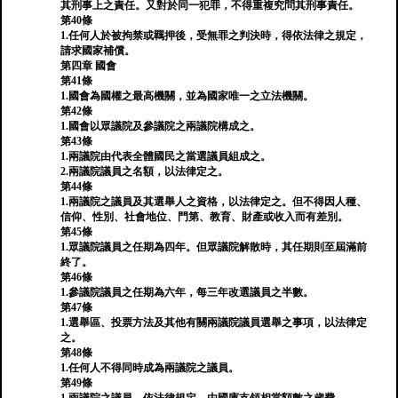
其刑事上之責任。又對於同一犯罪，不得重複究問其刑事責任。
第40條
1.任何人於被拘禁或羈押後，受無罪之判決時，得依法律之規定，
請求國家補償。
第四章 國會
第41條
1.國會為國權之最高機關，並為國家唯一之立法機關。
第42條
1.國會以眾議院及參議院之兩議院構成之。
第43條
1.兩議院由代表全體國民之當選議員組成之。
2.兩議院議員之名額，以法律定之。
第44條
1.兩議院之議員及其選舉人之資格，以法律定之。但不得因人種、
信仰、性別、社會地位、門第、教育、財產或收入而有差別。
第45條
1.眾議院議員之任期為四年。但眾議院解散時，其任期則至屆滿前
終了。
第46條
1.參議院議員之任期為六年，每三年改選議員之半數。
第47條
1.選舉區、投票方法及其他有關兩議院議員選舉之事項，以法律定
之。
第48條
1.任何人不得同時成為兩議院之議員。
第49條