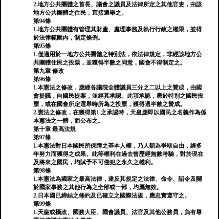
2.地方公共團體之首長、議會之議員及法律所定之其他官吏，由該
地方公共團體之住民，直接選舉之。
第94條
1.地方公共團體有管理其財產、處理事務及執行行政之權限，並得
於法律範圍內，制定條例。
第95條
1.僅適用於一地方公共團體之特別法，依法律規定，非經該地方公
共團體住民之投票，並獲得半數之同意，國會不得制定之。
第九章 修改
第96條
1.本憲法之修改，應經各議院全體議員三分之二以上之贊成，由國
會提議，向國民提案，並經其承認。此項承認，應於特別之國民投
票，或在國會所定選舉時所為之投票，獲得過半數之贊成。
2.憲法之修改，在獲得第1.之承認時，天皇應即以國民之名義作為係
本憲法之一體，而公布之。
第十章 最高法規
第97條
1.本憲法對日本國民所保障之基本人權，乃人類為爭取自由，經多
年努力而獲得之成果。此等權利在過去曾歷經無數考驗，對於現在
及將來之國民，均賦予不可侵犯之永久之權利。
第98條
1.本憲法為國家之最高法律，違反其規定之法律、命令、詔令及關
於國家事務之其他行為之全部或一部，均屬無效。
2.日本國已締結之條約及已確立之國際法規，應忠實遵守之。
第99條
1.天皇或攝政、國務大臣、國會議員、法官及其他公務員，負有尊