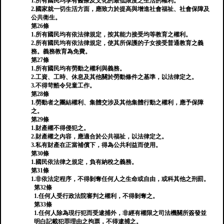
1.所有國民均享有醫療及文化的最低限度之生活的權利。
2.國家就一切生活方面，應致力於提高與增進社會福祉、社會保障及
公共衛生。
第26條
1.所有國民均有依法律規定，按其能力接受均等教育之權利。
2.所有國民均有依法律規定，使其所保護的子女接受普通教育之義
務。義務教育為免費。
第27條
1.所有國民均有勞動之權利與義務。
2.工資、工時、休息及其他關於勞動條件之基準，以法律定之。
3.不得苛酷令兒童工作。
第28條
1.勞動者之團結權利、集體交涉及其他集體行動之權利，應予保障
之。
第29條
1.財產權不得侵犯之。
2.財產權之內容，應適合於公共福祉，以法律定之。
3.私有財產在正當補償下，得為公共利益而使用。
第30條
1.國民依法律之規定，負有納稅之義務。
第31條
1.非依法定程序，不得剝奪任何人之生命或自由，或科其他之刑罰。
第32條
1.任何人受行政法院審判之權利，不得剝奪之。
第33條
1.任何人除為現行犯而受逮捕外，非經有權限之司法機關所簽發並
明白記載犯罪理由之拘票，不得逮捕之。