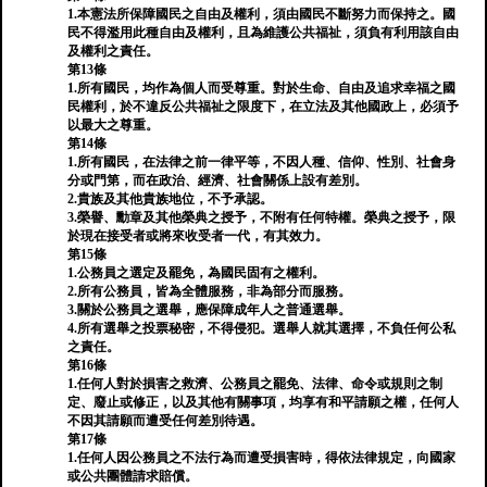
1.本憲法所保障國民之自由及權利，須由國民不斷努力而保持之。國
民不得濫用此種自由及權利，且為維護公共福祉，須負有利用該自由
及權利之責任。
第13條
1.所有國民，均作為個人而受尊重。對於生命、自由及追求幸福之國
民權利，於不違反公共福祉之限度下，在立法及其他國政上，必須予
以最大之尊重。
第14條
1.所有國民，在法律之前一律平等，不因人種、信仰、性別、社會身
分或門第，而在政治、經濟、社會關係上設有差別。
2.貴族及其他貴族地位，不予承認。
3.榮譽、勳章及其他榮典之授予，不附有任何特權。榮典之授予，限
於現在接受者或將來收受者一代，有其效力。
第15條
1.公務員之選定及罷免，為國民固有之權利。
2.所有公務員，皆為全體服務，非為部分而服務。
3.關於公務員之選舉，應保障成年人之普通選舉。
4.所有選舉之投票秘密，不得侵犯。選舉人就其選擇，不負任何公私
之責任。
第16條
1.任何人對於損害之救濟、公務員之罷免、法律、命令或規則之制
定、廢止或修正，以及其他有關事項，均享有和平請願之權，任何人
不因其請願而遭受任何差別待遇。
第17條
1.任何人因公務員之不法行為而遭受損害時，得依法律規定，向國家
或公共團體請求賠償。