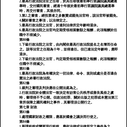
2.最高行政法院法官之任命，於其任命後最初舉行眾議院議員總選
舉時，交付國民審查，經過十年後於最初舉行眾議院議員總選舉
時，再交付審查，其後亦同。
3.第2.之審查，經投票者之多數贊成罷免法官時，該法官即被罷免。
4.關於審查之事項，以法律定之。
5.最高行政法院之法官，於達到法律所定年齡時退休。
6.最高行政法院之法官均定期受領相當數額之報酬，此項報酬於任
職中不得減少。
第80條
1.下級行政法院之法官，由內閣依最高行政法院提名之名簿而任命
之。該等法官之任期為十年，並得連任。但已達法定年齡時，應即
退休。
2.下級行政法院之法官，均定期受領相當數額之報酬，此項報酬於
任職中不得減少。
第81條
1.最高行政法院為有權決定一切法律、命令、規則或處分是否適合
憲法之終審行政法院。
第82條
1.裁判之審理及判決應在公開法庭為之。
2.行政法院於全體法官一致決定有妨害公共秩序或善良風俗之虞
時，審理得不予公開。但政治犯罪、關於出版之犯罪或本憲法第三
章所保障之國民權利之事件，其審理須公開行之。
第七章 財政
第83條
1.處理國家財政之權限，應基於國會之議決而行使之。
第84條
1.新課租稅或變更現行租稅，應依法律或法律所定之條件為之。