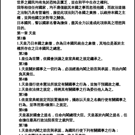
世界之國民均有免於恐怖及匱乏，並在和平中生存之權利。
我等相信任何國家，均不應僅顧其本國之事而忽視他國，而政治道德
之法制乃具有普遍性，服從此項法則乃各國之責務，以維持本國之主
權，並與他國立於對等之關係。
日本國民，誓以國家名譽為擔保，盡其全力以達成此項崇高之理想與
目的。
第一章 天皇
第1條
1.天皇乃日本國之象徵，亦為日本國民統合之象徵，其地位是基於主
權所存在之日本國民之總意。
第2條
1.皇位為世襲，依國會決議之皇室典範之規定繼承之。
第3條
1.天皇關於國事之一切行為，必須經過內閣之助言與承認，而由內閣
負其責任。
第4條
1.天皇僅行使本憲法所規定有關國事之行為，並無干預國政之權。
2.天皇依法律之規定，得將其有關國事之行為委任他人為之。
第5條
1.依皇室典範規定而設置攝政時，攝政以天皇之名義行使有關國事之
行為。並準用第4條第1.之規定。
第6條
天皇基於國會之提名，任命內閣總理大臣。天皇基於內閣之提名，任
命擔任最高行政法院長官之裁判官。
第7條
1.天皇依內閣之助言與承認，為國民行使下列有關國事之行為：