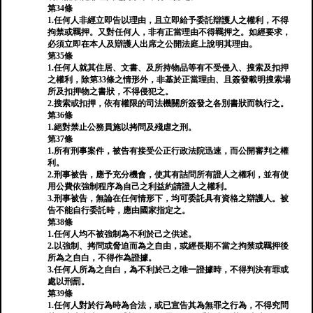
第34條
1.任何人非經立即告以理由，且立即給予委託辯護人之權利，不得
拘禁或羈押。又對任何人，非有正當理由不得羈押之。如經要求，
必須立即在本人及辯護人出席之公開法庭上說明其理由。
第35條
1.任何人就其住居、文書、及所持物品等有不受侵入、搜索及扣押
之權利，除第33條之情形外，非基於正當理由、且簽發載明搜索場
所及扣押物之書狀，不得侵犯之。
2.搜索或扣押，依有權限的司法機關所簽發之各別書狀而執行之。
第36條
1.絕對禁止公務員施以拷問及殘虐之刑。
第37條
1.所有刑事案件，被告有接受公正行政法院迅速，而公開審判之權
利。
2.刑事被告，應予充分機會，使其有詰問所有證人之權利，並有使
用公費依強制程序為自己之利益約請證人之權利。
3.刑事被告，無論在任何情形下，均可委託具有資格之辯護人。被
告不能自行委託時，應由國家指定之。
第38條
1.任何人均不被強制為不利於己之供述。
2.以強制、拷問或脅迫而為之自由，或經長期不當之拘禁或羈押後
所為之自白，不得作為證據。
3.任何人所為之自白，為不利於己之唯一證據時，不得判決有罪或
處以刑罰。
第39條
1.任何人對於行為時為合法，或已宣告其為無罪之行為，不得究問