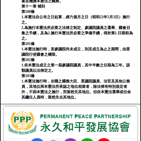
重並擁護本憲法之義務。
第十一章 補則
第100條
1.本憲法自公布之日起算，經六個月之日（昭和22年5月3日）施行
之。
2.為施行本憲法所必要之法律之制定、參議院議員之選舉、國會召
集之手續，及為2.施行本憲法所必要之準備手續，得於第1.日期前為
之。
第101條
1.本憲法施行時，若參議院尚未成立，則至成立為止之期間，由眾
議院行使國會之權限。
第102條
1.依本憲法成立之第一屆參議院議員，其中半數之任期為三年。該
類議員以法律定之。
第103條
1.本憲法施行時，在職之國務大臣、眾議院議員、法官及其他公務
員，其地位與本憲法所承認之地位相當者，除法律有特別規定者
外，不因本憲法之施行，而當然失其地位。但依本憲法選舉或任命
其繼任人員時，當然失去其地位。