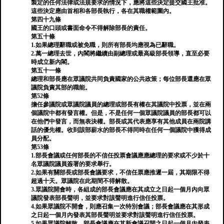
製定的任何法律或法規要求的情況下，應將這些決定提交國王批准。
這些決定應由首相和各部長執行，各在其職權範圍內。
第四十九條
國王的口頭或書面命令不得解除部長的責任。
第五十條
1.如果總理辭職或被免職，則所有部長均應視為已辭職。
2.萬一總理去世，內閣將繼續由副總理或最高級部長領導，直至必要
時成立新內閣。
第五十一條
總理和部長應在眾議院共同負責國家的公共政策；每位部長還應在眾
議院負責其部的職能。
第52條
擔任參議院或眾議院議員的總理或部長有權在其議院中投票，並在兩
個議院中都有發言權。但是，不是任何一個眾議院議員的部長都可以
在他們中發言，而無表決權。部長或其代表應享有其他成員在兩院講
話的優先權。收到該部薪水的部長不得同時在任何一個議院中獲得成
員分配。
第53條
1.部長會議或任何部長的不信任投票會議應應總理的要求或不少於十
名眾議院議員簽署的要求舉行。
2.如果有關部長或部長會議要求，不信任票應推遲一屆，其期限不得
超過十天。眾議院在此期間不得解散。
3.眾議院開會時，各組成的部長會議應在其成立之日起一個月內向眾
議院發表部長聲明，並要求對該聲明進行信任投票。
4.如果眾議院不開會，則應召集一次特別會議；部長會議應在其形成
之日起一個月內發表其部長聲明並要求對該聲明進行信任投票。
5.如果眾議院解散，部長會議應在其新會議召開之日起一個月內發表