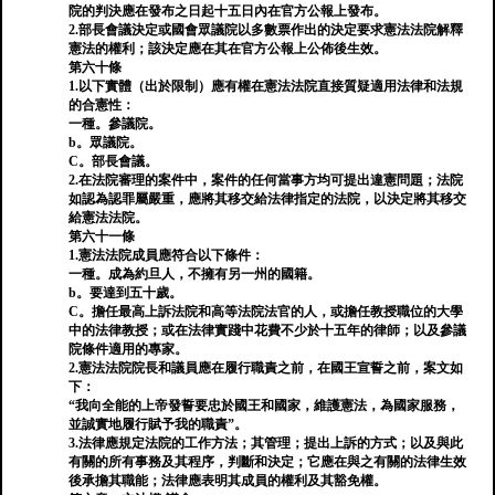
院的判決應在發布之日起十五日內在官方公報上發布。
2.部長會議決定或國會眾議院以多數票作出的決定要求憲法法院解釋
憲法的權利；該決定應在其在官方公報上公佈後生效。
第六十條
1.以下實體（出於限制）應有權在憲法法院直接質疑適用法律和法規
的合憲性：
一種。參議院。
b。眾議院。
C。部長會議。
2.在法院審理的案件中，案件的任何當事方均可提出違憲問題；法院
如認為認罪屬嚴重，應將其移交給法律指定的法院，以決定將其移交
給憲法法院。
第六十一條
1.憲法法院成員應符合以下條件：
一種。成為約旦人，不擁有另一州的國籍。
b。要達到五十歲。
C。擔任最高上訴法院和高等法院法官的人，或擔任教授職位的大學
中的法律教授；或在法律實踐中花費不少於十五年的律師；以及參議
院條件適用的專家。
2.憲法法院院長和議員應在履行職責之前，在國王宣誓之前，案文如
下：
“我向全能的上帝發誓要忠於國王和國家，維護憲法，為國家服務，
並誠實地履行賦予我的職責”。
3.法律應規定法院的工作方法；其管理；提出上訴的方式；以及與此
有關的所有事務及其程序，判斷和決定；它應在與之有關的法律生效
後承擔其職能；法律應表明其成員的權利及其豁免權。