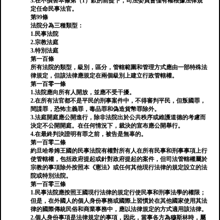
3.在不損害本條第（1）款的前提下，司法委員會僅有權根據法律規
定任命民事法官。
第99條
法院分為三種類型：
1.民事法院
2.宗教法庭
3.特別法庭
第一百條
所有法院的類型，級別，區分，管轄範圍和管理方式應由一部特殊法
律規定，但該法律應規定在兩個級別上建立行政管轄權。
第一百零一條
1.法院應向所有人開放，並應不受干擾。
2.在所有法官都不是平民的刑事案件中，不得審判平民，但叛國罪，
間諜罪，恐怖主義罪，毒品罪和偽造貨幣罪除外。
3.法庭開庭應公開進行，除非法院出於公共秩序或維護道德的考慮而
決定不公開開庭。在任何情況下，裁決的宣布應公開舉行。
4.在最終判決證明有罪之前，被告是無辜的。
第一百零二條
約旦哈希姆王國的民事法院有權對所有人在所有民事和刑事事項上行
使管轄權，包括政府提起或針對政府提起的案件，但司法管轄權屬於
宗教的事項除外按照本《憲法》或任何其他現行法律的規定設立的法
院或特別法院。
第一百零三條
1.民事法院應按照王國現行法律的規定行使民事和刑事法學的權限；
但是，在外國人的個人身份事務或國際上習慣於在其他國家使用其法
律的國際傳統民俗和商業事務中，應以法律規定的方式適用該法律。
2.個人身份事項是法律規定的事項，因此，當事各方為穆斯林時，屬