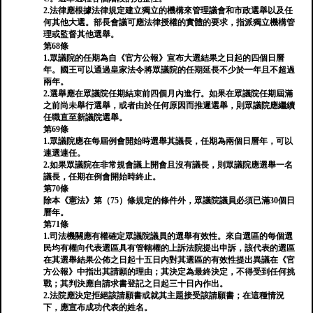
2.法律應根據法律規定建立獨立的機構來管理議會和市政選舉以及任
何其他大選。部長會議可應法律授權的實體的要求，指派獨立機構管
理或監督其他選舉。
第68條
1.眾議院的任期為自《官方公報》宣布大選結果之日起的四個日曆
年。國王可以通過皇家法令將眾議院的任期延長不少於一年且不超過
兩年。
2.選舉應在眾議院任期結束前四個月內進行。如果在眾議院任期屆滿
之前尚未舉行選舉，或者由於任何原因而推遲選舉，則眾議院應繼續
任職直至新議院選舉。
第69條
1.眾議院應在每屆例會開始時選舉其議長，任期為兩個日曆年，可以
連選連任。
2.如果眾議院在非常規會議上開會且沒有議長，則眾議院應選舉一名
議長，任期在例會開始時終止。
第70條
除本《憲法》第（75）條規定的條件外，眾議院議員必須已滿30個日
曆年。
第71條
1.司法機關應有權確定眾議院議員的選舉有效性。來自選區的每個選
民均有權向代表選區具有管轄權的上訴法院提出申訴，該代表的選區
在其選舉結果公佈之日起十五日內對其選區的有效性提出異議在《官
方公報》中指出其請願的理由；其決定為最終決定，不得受到任何挑
戰；其判決應自請求書登記之日起三十日內作出。
2.法院應決定拒絕該請願書或就其主題接受該請願書；在這種情況
下，應宣布成功代表的姓名。