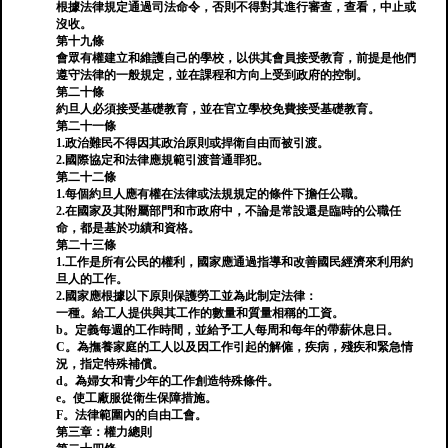
根據法律規定通過司法命令，否則不得對其進行審查，查看，中止或
沒收。
第十九條
會眾有權建立和維護自己的學校，以供其會員接受教育，前提是他們
遵守法律的一般規定，並在課程和方向上受到政府的控制。
第二十條
約旦人必須接受基礎教育，並在官立學校免費接受基礎教育。
第二十一條
1.政治難民不得因其政治原則或捍衛自由而被引渡。
2.國際協定和法律應規範引渡普通罪犯。
第二十二條
1.每個約旦人應有權在法律或法規規定的條件下擔任公職。
2.在國家及其附屬部門和市政府中，不論是常設還是臨時的公職任
命，都是基於功績和資格。
第二十三條
1.工作是所有公民的權利，國家應通過指導和改善國民經濟來利用約
旦人的工作。
2.國家應根據以下原則保護勞工並為此制定法律：
一種。給工人提供與其工作的數量和質量相稱的工資。
b。定義每週的工作時間，並給予工人每周和每年的帶薪休息日。
C。為撫養家庭的工人以及因工作引起的解僱，疾病，殘疾和緊急情
況，指定特殊補償。
d。為婦女和青少年的工作創造特殊條件。
e。使工廠服從衛生保障措施。
F。法律範圍內的自由工會。
第三章：權力總則