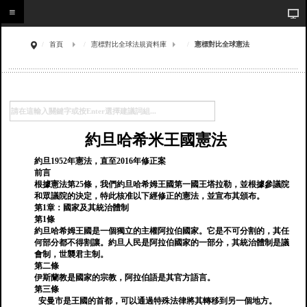
首頁
憲標對比全球法規資料庫
憲標對比全球憲法
約旦哈希米王國憲法
約旦1952年憲法，直至2016年修正案
前言
根據憲法第25條，我們約旦哈希姆王國第一國王塔拉勒，並根據參議院
和眾議院的決定，特此核准以下經修正的憲法，並宣布其頒布。
第1章：國家及其統治體制
第1條
約旦哈希姆王國是一個獨立的主權阿拉伯國家。它是不可分割的，其任
何部分都不得割讓。約旦人民是阿拉伯國家的一部分，其統治體制是議
會制，世襲君主制。
第二條
伊斯蘭教是國家的宗教，阿拉伯語是其官方語言。
第三條
安曼市是王國的首都，可以通過特殊法律將其轉移到另一個地方。