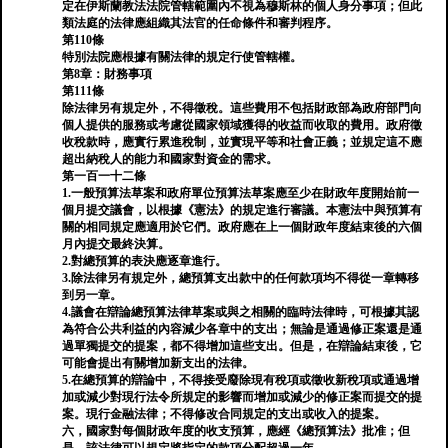
定在伊斯蘭教法法院管轄範圍內不視為穆斯林的個人身分事項；但此
類法庭的法律應組織其法官的任命條件和審判程序。
第110條
特別法院應根據有關法律的規定行使管轄權。
第8章：財務事項
第111條
除法律另有規定外，不得徵稅。這些費用不包括財政部為政府部門向
個人提供的服務或考慮從國家領域獲得的收益而收取的費用。政府徵
收稅款時，應實行累進稅制，並實現平等和社會正義；並規定這不應
超出納稅人的能力和國家對資金的需求。
第一百一十二條
1.一般預算法草案和政府單位預算法草案應至少在財政年度開始前一
個月提交議會，以根據《憲法》的規定進行審議。本憲法中與預算有
關的相同規定應適用於它們。政府應在上一個財政年度結束後的六個
月內提交最終決算。
2.對總預算的表決應逐章進行。
3.除法律另有規定外，總預算支出款中的任何款項均不得從一章轉移
到另一章。
4.議會在辯論總預算法律草案或與之相關的臨時法律時，可根據其認
為符合公共利益的內容減少各章中的支出；無論是通過修正案還是通
過單獨提交的提案，都不得增加這些支出。但是，在辯論結束後，它
可能會提出有關增加新支出的法律。
5.在總預算的辯論中，不得接受廢除現有稅項或徵收新稅項或通過增
加或減少對現行法令所規定的影響而增加或減少的修正案而提交的提
案。現行金融法律；不得修改合同規定的支出或收入的提案。
六，國家對每個財政年度的收支預算，應經《總預算法》批准；但