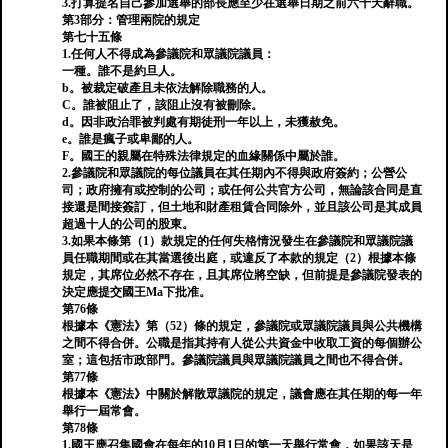
3.打算提名自己參加選舉的部長應至少在選舉日期之前六十天辭職。
第3部分：管理兩院的規定
第七十五條
1.任何人不得成為參議院和眾議院議員：
一種。誰不是約旦人。
b。被裁定破產且未依法解除職務的人。
C。誰被阻止了，該阻止沒有被刪除。
d。因非政治罪被判處有期徒刑一年以上，未獲赦免。
e。誰是瘋子或卑鄙的人。
F。國王的親屬在特殊法律規定的血緣關係中屬於誰。
2.參議院和眾議院的每位議員在其任期內不得與政府簽約；公營公
司；政府擁有或控制的公司；或任何公共官方公司，無論該合同是直
接還是間接簽訂，但土地和財產租賃合同除外，並且該公司是其成員
超過十人的公司的股東。
3.如果本條第（1）款規定的任何失格情況發生在參議院和眾議院議
員任職期間或在其當選後出庭，或違反了本款的規定（2）根據本條
規定，其席位必然不存在，且其席位將空缺，但前提是參議院發表的
決定應提交國王Ma下批准。
第76條
根據本《憲法》第（52）條的規定，參議院或眾議院議員與公共機構
之間不得合併。公職是指其持有人從公共資金中收取工資的每個辦公
室；這包括市政部門。參議院議員與眾議院議員之間也不得合併。
第77條
根據本《憲法》中關於解散眾議院的規定，議會應在其任期的每一年
舉行一屆常會。
第78條
1.國王應召集國會在每年的10月1日的第一天舉行常會，如果該天是