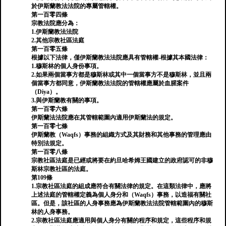
於伊斯蘭教法法院的專屬管轄權。
第一百零四條
宗教法院應分為：
1.伊斯蘭教法法院
2.其他宗教社區法庭
第一百零五條
根據以下法律，僅伊斯蘭教法法院應具有管轄權-根據其本國法律：
1.穆斯林的個人身份事項。
2.如果兩個當事方都是穆斯林或其中一個當事方不是穆斯林，並且兩
個當事方都同意，伊斯蘭教法法院的管轄權應屬於血腥案件
（Diya）。
3.與伊斯蘭教有關的事項。
第一百零六條
伊斯蘭法法院應在其管轄範圍內適用伊斯蘭法的規定。
第一百零七條
伊斯蘭教（Waqfs）事務的組織方式及其財務和其他事務的管理應由
特別法規定。
第一百零八條
宗教社區法庭是已經或將要在約旦哈希姆王國建立的政府認可的非穆
斯林宗教社區的法庭。
第109條
1.宗教社區法庭的組成應符合有關法律的規定。在這類法律中，應將
上述法庭的管轄權定義為個人身分和（Waqfs）事務，以造福有關社
區。但是，該社區的人身事務應為伊斯蘭教法法院管轄範圍內的穆斯
林的人身事務。
2.宗教社區法庭應適用與個人身分有關的程序和規定，這些程序和規