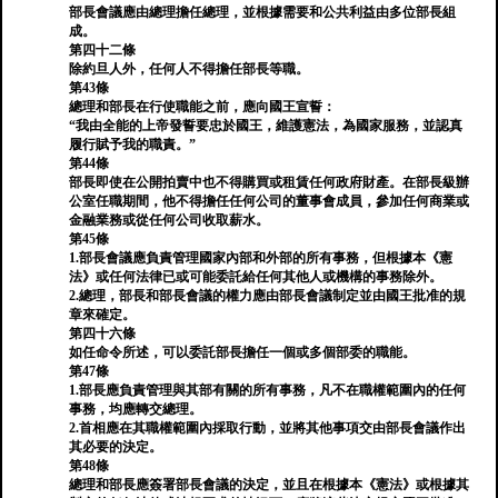
部長會議應由總理擔任總理，並根據需要和公共利益由多位部長組
成。
第四十二條
除約旦人外，任何人不得擔任部長等職。
第43條
總理和部長在行使職能之前，應向國王宣誓：
“我由全能的上帝發誓要忠於國王，維護憲法，為國家服務，並認真
履行賦予我的職責。”
第44條
部長即使在公開拍賣中也不得購買或租賃任何政府財產。在部長級辦
公室任職期間，他不得擔任任何公司的董事會成員，參加任何商業或
金融業務或從任何公司收取薪水。
第45條
1.部長會議應負責管理國家內部和外部的所有事務，但根據本《憲
法》或任何法律已或可能委託給任何其他人或機構的事務除外。
2.總理，部長和部長會議的權力應由部長會議制定並由國王批准的規
章來確定。
第四十六條
如任命令所述，可以委託部長擔任一個或多個部委的職能。
第47條
1.部長應負責管理與其部有關的所有事務，凡不在職權範圍內的任何
事務，均應轉交總理。
2.首相應在其職權範圍內採取行動，並將其他事項交由部長會議作出
其必要的決定。
第48條
總理和部長應簽署部長會議的決定，並且在根據本《憲法》或根據其