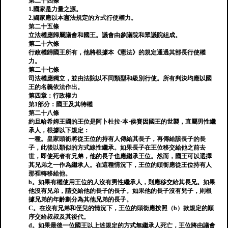
第二十四條
1.國家是力量之源。
2.國家應以本憲法規定的方式行使權力。
第二十五條
立法權應歸屬議會和國王。議會由參議院和眾議院組成。
第二十六條
行政權歸國王所有，他將根據本《憲法》的規定通過其部長行使權
力。
第二十七條
司法權應獨立，並由法院以不同類型和級別行使。所有判決均應以國
王的名義依法作出。
第四章：行政權力
第1部分：國王及其特權
第二十八條
約旦哈希姆王國的王位是阿卜杜拉·本·侯賽因國王的世襲，直屬男性繼
承人，根據以下規定：
一種。皇家頭銜將從王位的持有人傳給其長子，再傳給該長子的長
子，此後以類似的方式線性繼承。如果長子在王位移交給他之前去
世，即使死者有兄弟，他的長子也應繼承王位。然而，國王可以選擇
其兄弟之一作為繼承人。在這種情況下，王位的頭銜應從王位持有人
那裡轉移給他。
b。如果有權使用王位的人沒有男性繼承人，則應移交給其長兄。如果
他沒有兄弟，請交給他的長子的長子。如果他的長子沒有兒子，則根
據兄弟的年齡劃分為其他兄弟的長子。
C。在沒有兄弟和侄兒的情況下，王位的頭銜應按照（b）款規定的順
序交給叔叔及其後代。
d。如果最後一位國王以上述規定的方式無繼承人死亡，王位將由議會