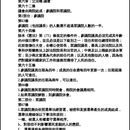
第六章：立法權-議會
第六十二條
議會由兩院組成：參議院和眾議院。
第1部分：參議院
第63條
參議院（包括議長）的人數應不超過眾議院人數的一半。
第六十四條
除本《憲法》第（75）條規定的條件外，參議院議員必須完成其年齡
的40個日曆年，並且必須是以下級別之一：現任和前任總理和部長；
此前曾擔任大使，全權公使部長，眾議院議長，最高上訴法院以及民
事和伊斯蘭教法上訴法院院長和法官的人；中將及以上職級的退休軍
官；至少兩次當選為代表的前任代表；以及其他類似的人物，因為他
們對國家和國家的工作和服務而獲得了人民的信任。
第六十五條
1.參議院議員任期為四年；成員的任命應每四年更新一次；任期屆滿
的人可連任。
2.參議院議長的任期為兩年，可以連任。
第66條
1.參議院應與眾議院同時開會，兩院的會議應相同。
2.如果眾議院解散，則參議院休會。
第二部分：眾議院
第67條
1.眾議院應由依照選舉法經普選，秘密和直接選舉產生的成員組成，
選舉法應確保以下事項和原則：
一種。候選人有權遵守選舉程序。
b。對那些不利影響選民意願的人的懲罰。
C。選舉過程各個階段的完整性。