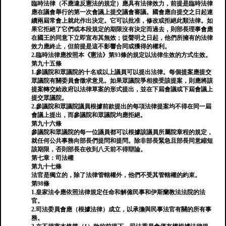
臨時法律（不應違反憲法的規定）應具有法律效力，前提是臨時法律
應在議會舉行的第一次會議上提交議會審議。國會應自提交之日起連
續兩屆常會上就此作出決定。它可以批准，修改或拒絕此類法律。如
果它拒絕了它們或本段規定的期限沒有決定而過去，則部長理事會應
在國王的同意下立即宣布其無效；從聲明之日起，他們所擁有的法律
效力應終止，但前提是這不影響合同或獲得的權利。
2.臨時法律應按照本《憲法》第93條的規定以法律生效的方式生效。
第九十五條
1.參議院和眾議院的十名或以上議員可以提出法律。每個提案應提交
眾議院有關委員會徵求意見。如果眾議院爭相接受該提案，則應將該
提案轉交給政府以法律草案的形式提出，並在下屆會議或下屆會議上
提交眾議院。
2.參議院和眾議院議員根據前款提出的每項法律提案均不得在同一屆
會議上提出，而參議院和眾議院均應拒絕。
第九十六條
參議院和眾議院的每一位議員都可以根據該議員所屬院章程的規定，
就任何公共事務向部長們提問和提問。除非部長緊急且部長同意縮短
該期限，否則部長在收到八天前不得辯論。
第七章：司法權
第九十七條
法官是獨立的，除了法律管轄權外，他們不受其管轄權的約束。
第98條
1.皇家法令應依照法律規定任命和解僱民事和伊斯蘭教法法院的法
官。
2.司法委員會應（根據法律）成立，以承擔與民事法官有關的所有事
務。