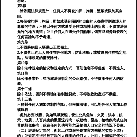
懲處。
第8條
1.除依照法律規定外，任何人不得被扣押，拘留，監禁或限制其自
由。
2.每個被扣押，拘留，監禁或受到限制的自由的人都應得到維護人的
尊嚴的待遇；不得以任何方式遭受身體或精神上的折磨；不得在法律
允許的地方拘留；並且任何人在遭受任何酷刑，傷害或威脅時發表的
任何言論均不予考慮。
第九條
1.不得將約旦人驅逐出王國領土。
2.不得禁止約旦人居住在任何地方；防止移動；或被迫居住在指定地
點，法律規定的情況除外。
第10條
除非法律規定的情況和規定的方式，否則住宅不得侵犯，不得進入。
第11條
除公用事業外，並考慮法律規定的公正賠償，不得徵用任何人的財
產。
第十二條
除非依法，否則不得強加強制性貸款，不得沒收動產或不動產。
第十三條
不得對任何人施加強制性勞動，但根據法律，可以對任何人施加工作
或服務：
1.處於必要狀態，例如戰爭狀態，發生公共危險，火災，洪水，飢
荒，地震，人畜共患的嚴重流行病；或動物，昆蟲，植物疾病或任何
其他類似疾病，或在任何其他可能危及整個人口安全的情況下發生。
（二）經法院定罪的，但其工作或服務是在官方機構的監督下進行
的；並規定不得將被定罪的人僱用給任何人，公司，社團或任何公共