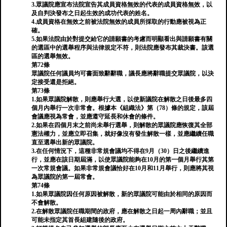
3.眾議院應宣布法院宣告其成員資格無效的代表的成員資格無效，以
及自判決發布之日起生效的成功代表的姓名。
4.成員資格在無效之前被法院無效的成員所採取的行動應被視為正
確。
5.如果法院由於對提交給它的請願書的考慮而明顯看出與請願書有關
的選區中的選舉程序與法律規定不符，則法院應發布其裁決書。該選
區的選舉無效。
第72條
眾議院任何議員均可書面致辭辭職，議長應將辭職提交眾議院，以決
定接受還是拒絕。
第73條
1.如果眾議院解散，則應舉行大選，以使新議院在解散之日後最多四
個月內舉行一次非常會。根據本《組織法》第（78）條的規定，該屆
會議應視為常會，並應遵守延長和休會的條件。
2.如果在四個月末之前尚未舉行選舉，則解散的眾議院應恢復其全部
憲法權力，並應立即召集，就好像沒有發生解散一樣，並應繼續任職
直至選舉出新的眾議院。
3.在任何情況下，這種非常規會議均不得在9月（30）日之後繼續進
行，並應在該日期屆滿，以使眾議院能夠在10月的第一個月舉行其第
一次常規會議。如果非常規會議恰好在10月和11月舉行，則應將其視
為眾議院的第一屆常會。
第74條
1.如果眾議院因任何原因被解散，新的眾議院可能由於相同的原因而
不會解散。
2.在解散眾議院任職期間的政府，應在解散之日起一周內辭職；並且
可能未指定其首長組建隨後的政府。