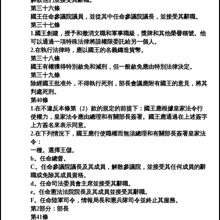
解散他們並接受其辭職。
第三十六條
國王任命參議院議員，並從其中任命參議院議長，並接受其辭職。
第三十七條
1.國王創建，授予和撤消文職和軍事職級，獎牌和其他榮譽稱號。他
可以通過一項特殊法律將該權限委託給另一個人。
2.在執行法律時，應以國王的名義鑄造貨幣。
第三十八條
國王有權獲得特別赦免和減刑，但一般赦免應由特別法律決定。
第三十九條
除經國王批准外，不得執行死刑，部長會議應附有國王的意見，將其
判處死刑。
第40條
1.在不違反本條第（2）款的規定的前提下：國王應根據皇家法令行
使權力，皇家法令應由總理和有關部長簽署。國王應通過在上述簽字
上方簽名來表示同意。
2.在下列情況下，國王應行使職權而無須總理和有關部長簽署皇家法
令：
一種。選擇王儲。
b。任命總督。
C。任命參議院議長及其成員，解散參議院，並接受其任何成員的辭
職或免除其成員資格。
d。任命司法委員會主席並接受其辭職。
e。任命憲法法院院長及其成員並接受其辭職。
F。任命陸軍司令，情報局長和憲兵隊司令並終止其服務。
第2部分：部長
第41條