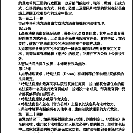
約旦哈希姆王國的行政區劃，政府部門的結構，職等，職稱，行政方
式，公務員的任命方式，解僱，監督以及權限和權限的限制在部長會
議上經國王批准發布的規定中指定。
第一百二十一條
市政事務和地方議會由市或地方議會根據特別法律管理。
第122條
1.高級法庭應由參議院議長，議長和八名成員組成：其中三名由參議
院以投票方式任命，五名由最高民事法院法官任命。資歷等級；在必
要時，該數字也應由其後的法院院長按年長順序填寫。
2.如果部長會議發布的決定或任一國會眾議院以絕對多數決定的要
求，高等法庭有權解釋《憲法》的規定；並應在官方公報上公佈後生
效。
3.憲法法院法律生效後，本條應被視為無效。
第123條
1.如果總理要求，特別法庭（Diwan）有權解釋任何未經法院解釋的
法律規定。
2.特別法庭應由最高民事法院院長擔任庭長，並由部長會議任命的兩
名法官和一名高級行政官員組成，並增設一名成員。部高級官員中要
求部長解釋的口譯要求。
3.特別法庭應以多數票作出決定。
4.特別法庭發布並在《官方公報》上發表的決定具有法律效力。
5.與法律解釋有關的所有其他事項，應由法院以通常的方式裁決。
第一百二十四條
在緊急情況下，如果需要對國家進行辯護，則應制定以《辯護法》為
名的法律，據此賦予法律指定的人採取必要行動的權力，並措施包括
中止國家普通法的權力以確保國家防禦。國防法根據部長會議的決定