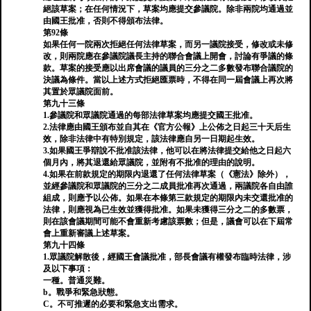
絕該草案；在任何情況下，草案均應提交參議院。除非兩院均通過並
由國王批准，否則不得頒布法律。
第92條
如果任何一院兩次拒絕任何法律草案，而另一議院接受，修改或未修
改，則兩院應在參議院議長主持的聯合會議上開會，討論有爭議的條
款。草案的接受應以出席會議的議員的三分之二多數發布聯合議院的
決議為條件。當以上述方式拒絕匯票時，不得在同一屆會議上再次將
其置於眾議院面前。
第九十三條
1.參議院和眾議院通過的每部法律草案均應提交國王批准。
2.法律應由國王頒布並自其在《官方公報》上公佈之日起三十天后生
效，除非法律中有特別規定，該法律應自另一日期起生效。
3.如果國王爭辯說不批准該法律，他可以在將法律提交給他之日起六
個月內，將其退還給眾議院，並附有不批准的理由的說明。
4.如果在前款規定的期限內退還了任何法律草案（《憲法》除外），
並經參議院和眾議院的三分之二成員批准再次通過，兩議院各自由誰
組成，則應予以公佈。如果在本條第三款規定的期限內未交還批准的
法律，則應視為已生效並獲得批准。如果未獲得三分之二的多數票，
則在該會議期間可能不會重新考慮該票數；但是，議會可以在下屆常
會上重新審議上述草案。
第九十四條
1.眾議院解散後，經國王會議批准，部長會議有權發布臨時法律，涉
及以下事項：
一種。普通災難。
b。戰爭和緊急狀態。
C。不可推遲的必要和緊急支出需求。