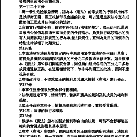
發布的皇家法令宣布生效。
第一百二十五條
1.萬一發生危險緊急情況，認為本《憲法》前條規定的行動和措施不
足以捍衛王國，國王根據部長會議的決定，可以通過皇家法令宣布戒
嚴整個王國或其任何部分的法律。
2.宣布實行戒嚴令時，儘管有任何現行法律的規定，國王仍可以通過
皇家法令發佈為捍衛王國而必要的任何指示。負責執行此類指示的所
有人員應依其法律規定的行為承擔法律責任，直到為此目的而頒布的
特別法律減輕了此類責任。
第126條
1.本憲法關於法律草案規定的程序應適用於本憲法的任何修訂草案；
前提是參議院和眾議院各議員的三分之二多數通過修正案。如果根據
本《憲法》第92條召開兩院會議，則必須由組成各院的三分之二多數
成員通過修正案。在這兩種情況下，除非得到國王的批准，否則不應
視為有效。
2.在攝政時期，不得就國王的權利及其繼承權對《憲法》進行修正。
第127條
1.軍事任務應僅限於安全和保衛祖國。
2.法律應規定軍隊，情報部門，警察和憲兵的規則及其成員的權利和
義務。
3.國王任命陸軍司令，情報局長和憲兵隊司長，並接受其辭職。
第10章：法律的執行和廢除
第128條
1.根據本《憲法》頒布的關於權利和自由的法規，可能不會影響這些
權利的實質或影響其基本原理。
2.在本《憲法》生效時，在約旦哈希姆王國生效的所有法律，法規和
其他立法行為，應一直有效，直至根據該法案頒布的法律在三年內將