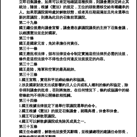
立即召集議會。如果可以肯定地確認這種疾病，則議會應決定終止其
統治，隨後，根據《憲法》的規定，王位的頭銜應移交給有權繼承的
人。如果眾議院當時處於解散狀態，或者其任期屆滿並且尚未選舉出
新的眾議院，則應為此目的召集前眾議院。
第二十九條
國王繼位後應向議會宣誓，議會應在參議院議長的主持下召集會議，
以維護憲法並忠於國家。
第三十條
國王是國家元首，免於承擔任何責任。
第三十一條
國王應批准法律，頒布法律並命令制定實施這些法律所必需的法規，
條件是這些法規中不得包含任何違反法規規定的內容。
第三十二條
國王是陸，海軍和空軍的最高統帥。
第三十三條
1.國王宣戰，實現和平並締結條約和協議。
2.涉及國家財政支出或影響約旦人公共或私人權利的條約和協定，除
非得到議會的批准，否則將無效。在任何情況下，條約或協議中的秘
密條款均不得與公開條款相抵觸。
第三十四條
1.國王根據法律規定下達舉行眾議院選舉的命令。
2.國王根據《憲法》的規定召集議會，就職典禮，休會和休會。
3.國王可以解散眾議院。
4.國王可以解散參議院或免除其成員之一。
第三十五條
國王任命總理，解散他並接受其辭職，並根據總理的建議任命部長，