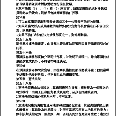
部長級聲明並要求對該聲明進行信任投票。
6.就本條第（3），（4）和（5）款而言，如果眾議院的絕對多數成
員對此表示贊成，則部長會議應獲得信任投票。
第54條
1.可以在眾議院提出對部長會議或其中一位部長不信任的動議。
2.如果眾議院以其成員總數的絕對多數決定對部長會議進行不信任投
票，則應辭職。
3.如果不信任表決的決定涉及部長之一，則他應辭職。
第五十五條
部長應根據法律規定，由首都主管民事法院審理因履行職責而引起的
犯罪。
第五十六條
眾議院有權將部長轉介至司法部長，並說明正當理由。除由眾議院組
成的多數成員外，不得發布轉送決定。
第57條
在眾議院發布轉院決定後，由檢察長指控的部長將被停職；他的辭職
不妨礙對他提起訴訟，也不會阻止他繼續受審。
第五章：憲法法院
第五十八條
1.憲法法院應由法律設立，其總部應設在首都；應被視為一個獨立的
司法機構；由國王任命的九名成員組成，至少包括總統在內。
2.憲法法院成員的任期為六年，不可延期。
第59條
1.憲法法院應負責監督適用法律和法規的合憲性，其裁決應以國王的
名義發布；其裁決為終局裁決，對所有當局和所有人均具有約束力；
除非該判決指定另一個生效日期，否則其判決也應立即生效；憲法法