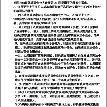
從阿拉伯復興運動創始人侯賽因·本·阿里國王的後裔中選出。
e。這是要登上王座的人成為由正當妻子和回教父母所生的精神上健全
的穆斯林的條件。
F。因不適合被皇家法令排除在繼承之外的人，不得登上王位。
這種排除不應包括該人的後代。該法令應由總理和至少四名部長簽
署，其中四名應為內政和司法部長。
G。國王在他十八歲的陰曆歲月結束時就獲得了多數。如果王位轉給
了這個年齡以下的人，則國王的權力應由攝政王或攝政委員會行使，
而攝政委員會或權力委員會應由在位國王頒布的皇家法令任命。如果
他死後沒有提名，則部長會議應任命攝政或攝政委員會。
H。如果國王因生病而無法行使權力，則應由副郡長或副郡議會行使
權力。副總理或副總理會議應由皇家法令任命。如果國王無法任命，
則應由部長會議任命。
一世。如果國王打算離開該國，則他應在其離開之前並根據皇家法令
任命一名副郡長或一名副郡長理事會在他缺席期間行使權力。副行政
長官或副行政長官會議應遵守該法令可能包含的任何條件。如果國王
缺席的時間延長到四個月以上，而議會沒有開會，則應立即召集考慮
此事。
j。在攝政或副攝政或攝政委員會或副攝政委員會委員上任之前，他
應向部長會議宣讀本《憲法》第二十九條規定的誓言。
k。如果攝政王或副攝政官或攝政委員會或副攝政官委員會成員死亡
或無法履行其職責，則部長會議應任命合適的人選代替他。
l。攝政王或副攝政官或攝政委員會或副攝政委員會成員的年齡不得
少於（30）農曆年。但是，可以任命國王的男性親戚，他已經完成了
十八個陰曆歲月。
米 如果由於精神疾病不可能由誰來統治王位，部長會議在確認後應