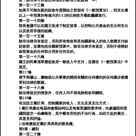
是，該法律可以規定將指定的款項分配超過一年。
第一百一十三條
如果不可能在新的財政年度開始之前頒布《一般預算法》，則支出應
以上一年預算的每個月的1/12的比例按月撥款繼續進行。
第一百一十四條
部長會議可以在國王批准下制定規章，以控制公共資金的支出和支出
以及政府存儲的組織。
第一百一十五條
除非法律另有規定，否則所有稅收和其他國家收入的收入都應支付給
財政部，並應包括在國家預算中。除非法律另有規定，否則不得將財
政部資金的任何部分用於任何目的。
第一百一十六條
國王的民事清單應從政府一般收入中支付，並應在《一般預算法》中
規定。
第117條
授予與礦山，礦物或公共事業的開採有關的任何權利的任何讓步都應
受到法律的製裁。
第一百一十八條
除法律規定的情形外，任何人均不得免除稅收和關稅。
第119條
依法設立審計局，控制國家的收入，支出及其支出方式：
1.審計局應在每屆例會開始時以及每當眾議院要求時，向參議院和眾
議院提交一份總報告，其中載有所犯的不法行為，由此引起的責任，
其意見和評論。
2.法律應規定審計局局長的豁免權。
第9章：總則
第一百二十條