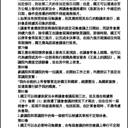
法定假日，則在第二天的非法定假日召開；但是，國王可以通過在官
方公報上發布的皇家法令，將議會會議推遲到《皇家法令》中確定的
日期，條件是推遲的時間不得超過兩個月。
2.如果沒有按照前款召集議會，則其應按照其自己的動議來進行，就
好像是根據其召集的那樣。
3.議會常會應按照前兩個段落的規定召集會議之日開始，而該常會應
持續六個月，除非國王在議會屆滿前解散眾議院。那個時期。國王可
以將常會再延長三個月，以完成未決事項。在頭六個月期滿或任何延
長期滿時，國王應為該屆會議進行延長。
第79條
國王應在兩院聯席會議上發表王座演說，在議會常會上就職。他可以
代表總理或其中一位部長執行就職典禮並發表《王座上的講話》。兩
議院均應提交請願書，並在其中附上答复。
第80條
參議院和眾議院的每一位議員，在開始工作之前，均應按以下規定在
眾議院宣誓：
“我向全能的上帝發誓要忠於國王和國家，維護憲法，為國家服務，
並適當履行賦予我的職責。”
第81條
1.國王可以根據皇家法令將議會會議延期三次。並且僅在根據第
（78）條第（1）款推遲了議會會議的情況下才兩次，但在任何一屆
例會中，延期不得超過兩個月，包括延期。在計算會期時，不應考慮
休會期。
2.參議院和眾議院中的每一個都可以根據其章程不定期休會。
第82條
1.國王可以在必要時召集國會，在每屆會議的特別會議上舉行不定期