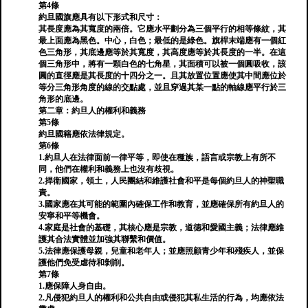
第4條
約旦國旗應具有以下形式和尺寸：
其長度應為其寬度的兩倍。它應水平劃分為三個平行的相等條紋，其
最上面應為黑色。中心，白色；最低的是綠色。旗桿末端應有一個紅
色三角形，其底邊應等於其寬度，其高度應等於其長度的一半。在這
個三角形中，將有一顆白色的七角星，其面積可以被一個圓吸收，該
圓的直徑應是其長度的十四分之一。且其放置位置應使其中間應位於
等分三角形角度的線的交點處，並且穿過其某一點的軸線應平行於三
角形的底邊。
第二章：約旦人的權利和義務
第5條
約旦國籍應依法律規定。
第6條
1.約旦人在法律面前一律平等，即使在種族，語言或宗教上有所不
同，他們在權利和義務上也沒有歧視。
2.捍衛國家，領土，人民團結和維護社會和平是每個約旦人的神聖職
責。
3.國家應在其可能的範圍內確保工作和教育，並應確保所有約旦人的
安寧和平等機會。
4.家庭是社會的基礎，其核心應是宗教，道德和愛國主義；法律應維
護其合法實體並加強其聯繫和價值。
5.法律應保護母親，兒童和老年人；並應照顧青少年和殘疾人，並保
護他們免受虐待和剝削。
第7條
1.應保障人身自由。
2.凡侵犯約旦人的權利和公共自由或侵犯其私生活的行為，均應依法