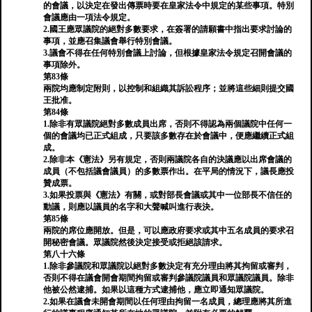
的會議，以決定在發出傳票時要在皇家法令中規定的某些事項。特別
會議應由一項法令規定。
2.國王應眾議院的絕對多數要求，在簽署的請願書中指出要求討論的
事項，並應召集議會舉行特別會議。
3.議會不得在任何特別會議上討論，但根據皇家法令規定召開會議的
事項除外。
第83條
兩院均應制定附則，以控制和組織其訴訟程序；並將這些細則提交國
王批准。
第84條
1.除非有眾議院絕對多數成員出席，否則不得認為兩個議院中任何一
個的會議均已正式組成，只要該多數存在於會議中，便應繼續正式組
成。
2.除非本《憲法》另有規定，否則兩議院各自的決議應以出席會議的
成員（不包括議會議員）的多數票作出。在平局的情況下，議長應投
贊成票。
3.如果投票與《憲法》有關，或對部長會議或其中一位部長不信任的
動議，則應以議員的名字和大聲喊叫進行表決。
第85條
兩院的席位應開放。但是，可以應政府要求或其中五名成員的要求召
開秘密會議。眾議院然後決定接受或拒絕該請求。
第八十六條
1.除非參議院和眾議院以絕對多數決定有充分理由將其拘留或審判，
否則不得在議會開會期間拘留或審判參議院議員和眾議院議員。除非
他被公然逮捕。如果以這種方式逮捕他，應立即通知眾議院。
2.如果在議會未開會期間以任何理由拘留一名成員，總理應將其所進