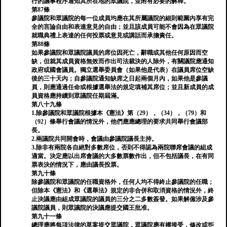
行的議事程序通知其所在地的眾議院，並附有必要的解釋。
第87條
參議院和眾議院的每一位成員均應在其所屬議院的細則範圍內享有完
全的言論自由和表達意見的自由；並且該成員可能不會因為在眾議院
就職典禮上表達的任何投票或意見或講話而承擔責任。
第88條
如果參議院和眾議院議員的席位因死亡，辭職或其他任何原因而空
缺，但就其成員資格無效而作出司法裁決的人除外，有關議院應通知
政府或國會議員。獨立選舉委員會（如果他是代表）在議員席位空缺
後的三十天內；自參議院通知缺席之日起兩個月內，如果他是參議
員，則應通過任命或根據選舉法的規定填補其席位；並且新成員的成
員資格應持續到眾議院任期屆滿。
第八十九條
1.除參議院和眾議院根據本《憲法》第（29），（34），（79）和
（92）條舉行會議的情況外，他們應應總理的要求共同舉行會議部
長。
2.兩議院共同開會時，會議由參議院議長主持。
3.除非有兩院各自絕對多數席位，否則不得認為兩院聯席會議的組成
適當。決定應以出席會議的大多數票數作出，但不包括議長，在有同
票表決的情況下，應由議長投票。
第九十條
除參議院和眾議院的任職資格外，任何人均不得終止參議院的任職；
但除本《憲法》和《選舉法》規定的非合併和取消資格的情況外，終
止決議應由組成眾議院的議員的三分之二多數簽發。如果解僱涉及參
議院議員，則眾議院的決議應提交國王批准。
第九十一條
總理應將每項法律的草案提交眾議院，眾議院應有權接受，修改或拒