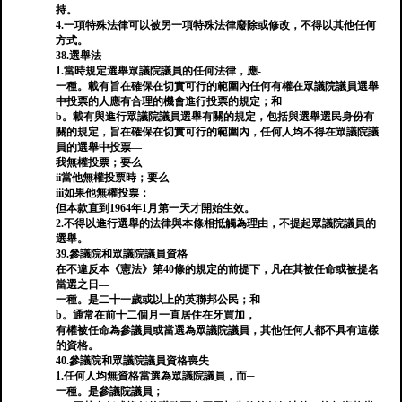
持。
4.一項特殊法律可以被另一項特殊法律廢除或修改，不得以其他任何
方式。
38.選舉法
1.當時規定選舉眾議院議員的任何法律，應-
一種。載有旨在確保在切實可行的範圍內任何有權在眾議院議員選舉
中投票的人應有合理的機會進行投票的規定；和
b。載有與進行眾議院議員選舉有關的規定，包括與選舉選民身份有
關的規定，旨在確保在切實可行的範圍內，任何人均不得在眾議院議
員的選舉中投票—
我無權投票；要么
ii當他無權投票時；要么
iii如果他無權投票：
但本款直到1964年1月第一天才開始生效。
2.不得以進行選舉的法律與本條相抵觸為理由，不提起眾議院議員的
選舉。
39.參議院和眾議院議員資格
在不違反本《憲法》第40條的規定的前提下，凡在其被任命或被提名
當選之日—
一種。是二十一歲或以上的英聯邦公民；和
b。通常在前十二個月一直居住在牙買加，
有權被任命為參議員或當選為眾議院議員，其他任何人都不具有這樣
的資格。
40.參議院和眾議院議員資格喪失
1.任何人均無資格當選為眾議院議員，而─
一種。是參議院議員；