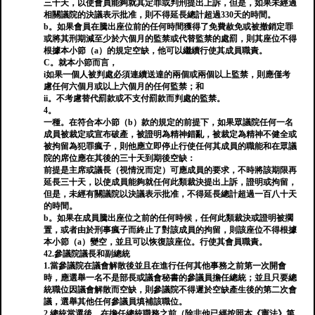
三十天，以使會員能夠就其定罪或判刑提出上訴，但是，如果未經過
相關議院的決議表示批准，則不得延長總計超過330天的時間。
b。如果會員在騰出座位前的任何時間獲得了免費赦免或被撤銷定罪
或將其刑期減至少於六個月的監禁或代替監禁的處罰，則其座位不得
根據本小節（a）的規定空缺，他可以繼續行使其成員職責。
C。就本小節而言，
i如果一個人被判處必須連續送達的兩個或兩個以上監禁，則應僅考
慮任何六個月或以上六個月的任何監禁；和
ii。不考慮替代罰款或不支付罰款而判處的監禁。
4。
一種。在符合本小節（b）款的規定的前提下，如果眾議院任何一名
成員被裁定或宣布破產，被證明為精神錯亂，被裁定為精神不健全或
被拘留為犯罪瘋子，則他應立即停止行使任何其成員的職能和在眾議
院的席位應在其後的三十天到期後空缺：
前提是主席或議長（視情況而定）可應成員的要求，不時將該期限再
延長三十天，以使成員能夠就任何此類裁決提出上訴，證明或拘留，
但是，未經有關議院以決議表示批准，不得延長總計超過一百八十天
的時間。
b。如果在成員騰出座位之前的任何時候，任何此類裁決或證明被擱
置，或者由於刑事瘋子而終止了對該成員的拘留，則該座位不得根據
本小節（a）變空，並且可以恢復該座位。行使其會員職責。
42.參議院議長和副總統
1.當參議院在議會解散後並且在進行任何其他事務之前第一次開會
時，應選舉一名不是部長或議會秘書的參議員擔任總統；並且只要總
統職位因議會解散而空缺，則參議院不得遲於空缺產生後的第二次會
議，選舉其他任何參議員填補該職位。
2.總統當選後，在擔任總統職務之前（除非他已經按照本《憲法》第