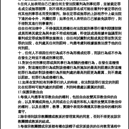
9.任何人如表明自己已被任何主管法院審判為刑事犯罪，並被裁定罪
名成立或無罪開釋，則不得再次因該罪名或可能在審判中被定罪的任
何其他刑事罪名而受到審判。除在定罪或無罪的上訴程序中上級法院
下達的命令外，均屬犯罪；如果任何人表明自己已被赦免該罪行，則
不得對其進行刑事審判：
但在任何法律中，不得僅因其授權任何法院就刑事罪行審判辯護部隊
成員而將其裁定為與本款不符或相抵觸，即使該成員根據本協議受到
審判或定罪或無罪釋放服務法；但任何試圖對此類成員定罪並對其定
罪的法院，在判處其任何刑罰時，均應考慮到根據服務法授予他的任
何刑罰。
十，任何人不得因任何行為或不作為而構成犯罪，而該行為或不作為
在發生之時並不構成刑事犯罪。
11.對於任何刑事犯罪或與民事行為有關的侵權行為，在發生這種情
況時，對這種犯罪行為或對該侵權行為所施加的最高刑罰應比對這種
犯罪行為或針對該侵權行為所能判處的最高刑罰更為嚴厲，則不應處
以罰款。犯罪行為或侵權行為。
12.如果在宣判犯有刑事罪行的人的時候，依法對該罪行規定的刑罰
比在犯罪時可能判處的刑罰輕，判刑時應處以嚴厲的刑罰。
17.保護宗教自由
1.每個人均應享有宗教自由的權利，包括自由改變其宗教信仰的自
由，以及單獨或與他人共同或在公共場所和私人場所改變其宗教信仰
的權利，以及在禮拜，教導，實踐中表現和傳播其宗教信仰的權利和
遵守。
2.除非得到該宗教團體或教派的管理當局的同意，否則不得更改該宗
教團體或教派的組成。
3.每個宗教團體或宗派都有權在該帽子或宗派提供的任何教育過程中