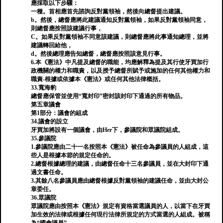
應採取以下步驟：
一種。首相應首先諮詢反對黨領袖，然後向總督提出建議。
b。然後，總督應將此建議通知反對黨領袖，如果反對黨領袖同意，
則總督應按照該建議行事，
C。如果反對黨領袖不同意該建議，則總督應將此事通知總理，並將
建議轉回給他，
d。然後總理應告知總督，總督應按照該意見行事。
6.本《憲法》中凡提及總督的職能，均應解釋為提及其行使牙買加行
政機關的權力和職責，以及授予總督所賦予或施加的任何其他權力和
職責-根據或依據本《憲法》或任何其他法律概括。
33.寬海豹
總督應保管並使用“寬封印”密封該封印下通過的所有物品。
第五章議會
第1部分：議會的組成
34.議會的設立
牙買加將設有一個議會，由Her下，參議院和眾議院組成。
35.參議院
1.參議院應由二十一名按照本《憲法》被任命為參議員的人組成，這
些人是根據本節的規定任命的。
2.總督根據總理的建議，由總督任命十三名參議員，並在大封印下通
過文書任命。
3.其餘八名參議員應由總督根據反對黨領袖的建議任命，並由大封公
章委任。
36.眾議院
眾議院應由按照本《憲法》規定有資格當選議員的人，以當下在牙買
加生效的法律或根據任何現行法律所規定的方式當選的人組成。被稱