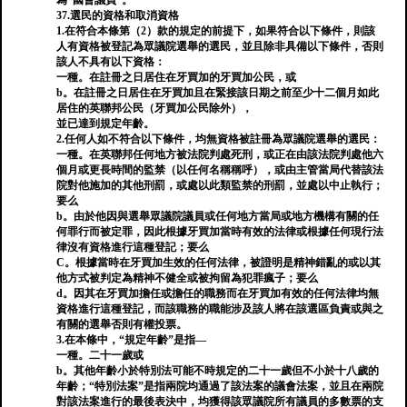
為“國會議員”。
37.選民的資格和取消資格
1.在符合本條第（2）款的規定的前提下，如果符合以下條件，則該
人有資格被登記為眾議院選舉的選民，並且除非具備以下條件，否則
該人不具有以下資格：
一種。在註冊之日居住在牙買加的牙買加公民，或
b。在註冊之日居住在牙買加且在緊接該日期之前至少十二個月如此
居住的英聯邦公民（牙買加公民除外），
並已達到規定年齡。
2.任何人如不符合以下條件，均無資格被註冊為眾議院選舉的選民：
一種。在英聯邦任何地方被法院判處死刑，或正在由該法院判處他六
個月或更長時間的監禁（以任何名稱稱呼），或由主管當局代替該法
院對他施加的其他刑罰，或處以此類監禁的刑罰，並處以中止執行；
要么
b。由於他因與選舉眾議院議員或任何地方當局或地方機構有關的任
何罪行而被定罪，因此根據牙買加當時有效的法律或根據任何現行法
律沒有資格進行這種登記；要么
C。根據當時在牙買加生效的任何法律，被證明是精神錯亂的或以其
他方式被判定為精神不健全或被拘留為犯罪瘋子；要么
d。因其在牙買加擔任或擔任的職務而在牙買加有效的任何法律均無
資格進行這種登記，而該職務的職能涉及該人將在該選區負責或與之
有關的選舉否則有權投票。
3.在本條中，“規定年齡”是指—
一種。二十一歲或
b。其他年齡小於特別法可能不時規定的二十一歲但不小於十八歲的
年齡；“特別法案”是指兩院均通過了該法案的議會法案，並且在兩院
對該法案進行的最後表決中，均獲得該眾議院所有議員的多數票的支