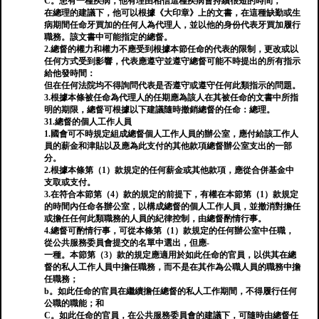
C。患有一種疾病，他有理由相信這種疾病會持續很短的時間，
在總理的建議下，他可以根據《大印章》上的文書，在這種缺勤或生
病期間任命牙買加的任何人為代理人，並以他的身份代表牙買加履行
職務。該文書中可能指定的總督。
2.總督的權力和權力不應受到根據本節任命的代表的限制，更改或以
任何方式受到影響，代表應遵守並遵守總督可能不時提出的所有指示
給他發時間：
但在任何法院均不得詢問代表是否遵守或遵守任何此類指示的問題。
3.根據本條被任命為代理人的任期應為該人在其被任命的文書中所指
明的期限，總督可根據以下建議隨時撤銷總督的任命：總理。
31.總督的個人工作人員
1.國會可不時規定組成總督個人工作人員的辦公室，應付給該工作人
員的薪金和津貼以及應為此支付的其他款項總督辦公室支出的一部
分。
2.根據本條第（1）款規定的任何薪金或其他款項，應從合併基金中
支取或支付。
3.在符合本節第（4）款的規定的前提下，有權在本節第（1）款規定
的時間內任命各辦公室，以構成總督的個人工作人員，並撤消對擔任
或擔任任何此類職務的人員的紀律控制，由總督酌情行事。
4.總督可酌情行事，可從本條第（1）款規定的任何辦公室中任職，
從公共服務委員會提交的名單中選出，但應-
一種。本節第（3）款的規定應適用於如此任命的官員，以供其在總
督的私人工作人員中擔任職務，而不是在其作為公職人員的職務中擔
任職務；
b。如此任命的官員在繼續擔任總督的私人工作期間，不得履行任何
公職的職能；和
C。如此任命的官員，在公共服務委員會的建議下，可隨時由總督任