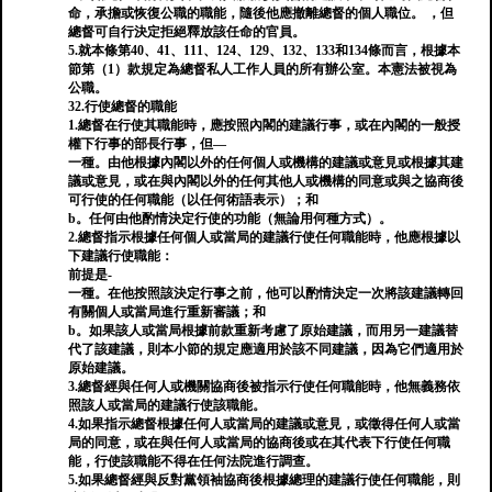
命，承擔或恢復公職的職能，隨後他應撤離總督的個人職位。 ，但
總督可自行決定拒絕釋放該任命的官員。
5.就本條第40、41、111、124、129、132、133和134條而言，根據本
節第（1）款規定為總督私人工作人員的所有辦公室。本憲法被視為
公職。
32.行使總督的職能
1.總督在行使其職能時，應按照內閣的建議行事，或在內閣的一般授
權下行事的部長行事，但—
一種。由他根據內閣以外的任何個人或機構的建議或意見或根據其建
議或意見，或在與內閣以外的任何其他人或機構的同意或與之協商後
可行使的任何職能（以任何術語表示）；和
b。任何由他酌情決定行使的功能（無論用何種方式）。
2.總督指示根據任何個人或當局的建議行使任何職能時，他應根據以
下建議行使職能：
前提是-
一種。在他按照該決定行事之前，他可以酌情決定一次將該建議轉回
有關個人或當局進行重新審議；和
b。如果該人或當局根據前款重新考慮了原始建議，而用另一建議替
代了該建議，則本小節的規定應適用於該不同建議，因為它們適用於
原始建議。
3.總督經與任何人或機關協商後被指示行使任何職能時，他無義務依
照該人或當局的建議行使該職能。
4.如果指示總督根據任何人或當局的建議或意見，或徵得任何人或當
局的同意，或在與任何人或當局的協商後或在其代表下行使任何職
能，行使該職能不得在任何法院進行調查。
5.如果總督經與反對黨領袖協商後根據總理的建議行使任何職能，則