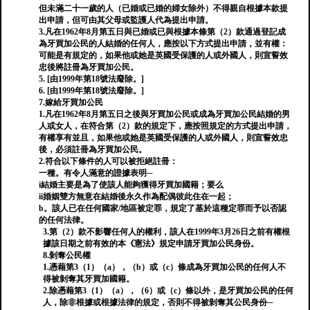
但未滿二十一歲的人（已婚或已婚的婦女除外）不得親自根據本款提
出申請，但可由其父母或監護人代為提出申請。
3.凡在1962年8月第五日與已婚或已與根據本條第（2）款通過登記成
為牙買加公民的人結婚的任何人，應按以下方式提出申請，並有權：
可能是有規定的，如果他或她是英國受保護的人或外國人，則宣誓效
忠後將註冊為牙買加公民。
5. [由1999年第18號法廢除。]
6. [由1999年第18號法廢除。]
7.嫁給牙買加公民
1.凡在1962年8月第五日之後與牙買加公民或成為牙買加公民結婚的男
人或女人，在符合第（2）款的規定下，應按照規定的方式提出申請，
有權享有並且，如果他或她是英國受保護的人或外國人，則宣誓效忠
後，必須註冊為牙買加公民。
2.符合以下條件的人可以被拒絕註冊：
一種。有令人滿意的證據表明─
i結婚主要是為了使該人能夠獲得牙買加國籍；要么
ii婚姻雙方無意在結婚後永久作為配偶彼此住在一起；
b。該人已在任何國家/地區被定罪，規定了基於這種定罪而予以否認
的任何法律。
3.第（2）款不影響任何人的權利，該人在1999年3月26日之前有權根
據該日期之前有效的本《憲法》規定申請牙買加公民身份。
8.剝奪公民​​權
1.憑藉第3（1）（a），（b）或（c）條成為牙買加公民的任何人不
得被剝奪其牙買加國籍。
2.除憑藉第3（1）（a），（6）或（c）條以外，是牙買加公民的任何
人，除非根據或根據法律的規定，否則不得被剝奪其公民身份─