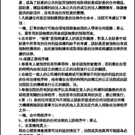
產，或為了財產的公共利益而強制性地取得財產或財產的任何權益。
該財產，權益或權利由法人為公共目的成立的法人團體擁有，除議會
提供的款項外，沒有其他任何投資的實體。
5.凡根據任何規定強制購買財產的法律作出命令，法院可考慮以下事
項：
一種。訂單的執行可能合理地預期會給我的人帶來任何困難；要么
b。通常用於該物業的用途或該物業的預期用途。
6.在本節中，“補償”是指根據某人的規定和義務，對某人在財產中或
財產中所享有的任何利益或權利給予的考慮，該財產是被強制佔有或
強制性獲得的，如此被強制擁有或取得財產的法律或根據該法律所依
據的法律。
16.保護正當程序權
1.每當有人被指控犯有刑事罪時，除非該指控被撤消，否則應在合理
的時間內由依法設立的獨立公正的法院進行公正的聽證。
2.在確定一個人的公民權利和義務或可能導致不利於他的利益的決定
的任何法律程序時，他有權在合理的時間內由獨立的公正法院或由該
法院設立的機構進行公正的聽證。法。
3.每個法院的所有訴訟程序以及與確定某人的公民權利或義務的存在
或程度有關的法律程序，包括宣布法院或當局的決定，應公開進行。
4.第（3）款的任何規定均不得阻止該款所提述的任何法院或任何權
力機構將除訴訟當事方以外的其他人及其法定代表人排除在法律程序
之外—
一種。在中間程序中；
b。在有關所得稅的任何法律的上訴程序中；要么
C。在某種程度上─
我在公開宣傳會損害司法利益的情況下，法院或其他當局可能認為必