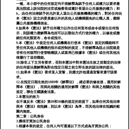
一種。本小節中的任何規定均不得解釋為賦予任何人或權力以要求最
高法院或上訴法院的法官或檢察長或審計長退出公共服務的權力；和
b。由任何法律賦予的允許某人退出公共服務機構的權力，對於任何由
本《憲法》設立的委員會以外的其他人或機構罷免的公職人員，應歸
屬公共服務機構佣金。
8.如果本《憲法》賦予任何權力以作出任何宣布或命令或發出任何指
示，則該權力應解釋為包括可以以類似方式行使的權力，以修改或撤
銷任何此類宣布，命令或指示。
9.本《憲法》中規定任何人或機構在行使本《憲法》規定的職能時不
受任何其他人或機構的指示或控制的規定，不得解釋為阻止法院就是
否有任何疑問行使管轄權該人或當局已根據本《憲法》或任何其他法
律履行了這些職能。
10.除非上下文另有要求，否則本憲法中對本憲法生效之前製定的法律
的任何提法應解釋為對在指定日期之前立即生效的該法律的提法。
11.如果本《憲法》要求某人宣誓，則應允許他通過宣誓來遵守該要
求。
12.在指定日期生效的1889年《解釋法》，經必要的修改後，適用於解
釋本《憲法》，而與此相關的適用於解釋《憲法》和與之相關的其他
規定，聯合王國議會法案。
2.本憲法的效力
在不違反本《憲法》第49和50條的規定的前提下，如果任何其他法律
與本《憲法》相抵觸，則以本《憲法》為準，而其他法律在抵觸的範
圍內無效。
第二章：公民身份
3.獲得牙買加公民身份
1.根據本章的規定，任何人均可通過以下方式成為牙買加公民：