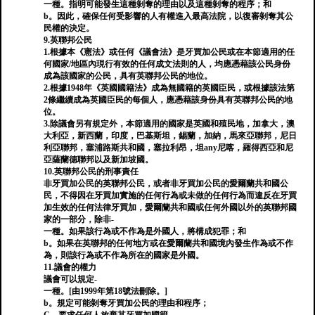
一種。指明可能發生這種剝奪的理由以及這種剝奪的程序；和
b。因此，確保任何受影響的人有權進入最高法院，以復審剝奪其公
民權的決定。
9.英聯邦公民
1.根據本《憲法》或任何《議會法》是牙買加公民或在本節適用的任
何國家/地區內現行有效的任何成文法則的人，均應憑藉該公民身份
成為該國家的公民，具有英聯邦公民的地位。
2.根據1948年《英國國籍法》成為無國籍的英國臣民，或根據該法第
2條繼續成為英國臣民的每個人，應憑藉該身份具有英聯邦公民的地
位。
3.除議會另有規定外，本節適用的國家是英國和殖民地，加拿大，澳
大利亞，新西蘭，印度，巴基斯坦，錫蘭，加納，馬來亞聯邦，尼日
利亞聯邦，塞浦路斯共和國，塞拉利昂，坦any尼喀，羅得西亞和尼
亞薩蘭德聯邦以及新加坡國。
10.英聯邦公民的刑事責任
非牙買加公民的英聯邦公民，或者非牙買加公民的愛爾蘭共和國公
民，不得因在牙買加實施的任何行為或未做的任何行為而違反在牙買
加生效的任何法律牙買加，愛爾蘭共和國或任何外國以外的英聯邦國
家的一部分，除非-
一種。如果該行為或不作為是外國人，將構成犯罪；和
b。如果在英聯邦的任何地方或在愛爾蘭共和國境內發生作為或不作
為，則該行為或不作為所在的國家是外國。
11.議會的權力
議會可以規定-
一種。[由1999年第18號法刪除。]
b。規定可能剝奪牙買加公民的理由和程序；