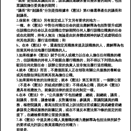
“就坐”是指就眾議院而言，該眾議院連續休會而無休會的期間，包括
眾議院擔任委員會的期間；
“議長”和“副議長”分別是指根據本《憲法》第43條選舉產生的議長和
副議長。
2.保留本《憲法》另有規定或上下文另有要求的地方—
一種。本《憲法》中對任何職位任命的提法應解釋為包括對晉升或調
任該職位的任命以及在該職位空缺期間任何人履行該職位職責的任命
或在此期間，持有人無法（無論是由於身體或精神的缺乏或虛弱或任
何其他原因）履行這些職能；和
b。在本《憲法》中，通過指定其職務來提及該職務的人，應解釋為包
括當其時合法地履行該職務的人。
3.如果根據本《憲法》賦予任何人或權力以任命人擔任任何職務的權
力，但該職務的持有人不能親自履行職務的，則不得以下列理由為由
駁回任何此類任命：該辦公室的負責人並非無法履行這些職能。
4.就本《憲法》而言，不應僅因某人正在領取有關公共服務的養卹金
或其他類似津貼而將其視為擔任公職。
5.如果當時有效的法律規定，就本《憲法》第五章而言，一個辦公室
（不是本《憲法》所組成的辦公室）不得成為公職，因此本《憲法》
應具有相應效力。就像該法律的規定在此制定一樣。
6.在本《憲法》中，“公共服務”不包括總督，總統，副總統，議長，
副議長，部長，議會秘書，反對黨領袖，參議員，眾議院議員的職
務，樞密院議員，最高法院法官或上訴法院法官或書記員或總督府總
參謀長之職或服務的副書記員，或在不違反本憲法第79條的規定的前
提下，在總檢察長辦公室提供服務。
7.本《憲法》中提及將公職人員撤職的權力應解釋為包括法律所賦予
的要求或允許該公務員退職的任何權力：
前提是-