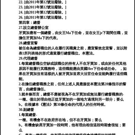
22. [由2011年第12號法廢除。]
23. [由2011年第12號法廢除。]
24. [由2011年第12號法廢除。]
26. [由2011年第12號法廢除。]
第四章：總督
27.設立總督辦公室
牙買加應有一個總督，由女王Ma下任命，並在女王je下期間任職，並
擔任牙買加Ma下的代表。
28.總督宣誓
被任命為總督職位的人在履行其職責之前，應宣誓效忠宣誓，並以附
表1所列表格的形式適當履行總督職位。本憲法。
29.代理總督
1.每當總督職位空缺或該職位的持有人不在牙買加，或由於任何其他
原因不能履行其職務時，這些職能應由英國Her下任命或任命。 ，如
果在牙買加沒有這樣的人被牙買加首席大法官任命並能夠履行這些職
能。
2.在擔任總督職務之前，任何上述人員應服從本憲法第28條指示的誓
言，由總督擔任。
3.就本條而言，總督不應被視為不在牙買加或無法履行總督職務的-
一種。僅出於理由他正從牙買加的一個地方過境到另一部分；要么
b。在根據本《憲法》第30條任命的代理人的任何時候。
30.副總督
1.每當總督-
一種。有機會不在政府所在地，但不在牙買加；要么
b。有機會缺席牙買加一段時間，他有理由相信這段時期會很短；要
么