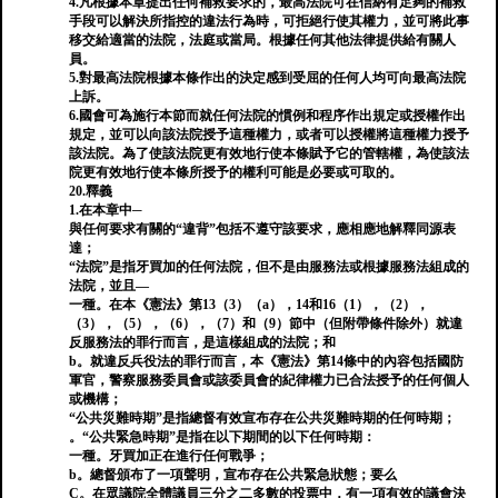
4.凡根據本章提出任何補救要求的，最高法院可在信納有足夠的補救
手段可以解決所指控的違法行為時，可拒絕行使其權力，並可將此事
移交給適當的法院，法庭或當局。根據任何其他法律提供給有關人
員。
5.對最高法院根據本條作出的決定感到受屈的任何人均可向最高法院
上訴。
6.國會可為施行本節而就任何法院的慣例和程序作出規定或授權作出
規定，並可以向該法院授予這種權力，或者可以授權將這種權力授予
該法院。為了使該法院更有效地行使本條賦予它的管轄權，為使該法
院更有效地行使本條所授予的權利可能是必要或可取的。
20.釋義
1.在本章中─
與任何要求有關的“違背”包括不遵守該要求，應相應地解釋同源表
達；
“法院”是指牙買加的任何法院，但不是由服務法或根據服務法組成的
法院，並且—
一種。在本《憲法》第13（3）（a），14和16（1），（2），
（3），（5），（6），（7）和（9）節中（但附帶條件除外）就違
反服務法的罪行而言，是這樣組成的法院；和
b。就違反兵役法的罪行而言，本《憲法》第14條中的內容包括國防
軍官，警察服務委員會或該委員會的紀律權力已合法授予的任何個人
或機構；
“公共災難時期”是指總督有效宣布存在公共災難時期的任何時期；
。“公共緊急時期”是指在以下期間的以下任何時期：
一種。牙買加正在進行任何戰爭；
b。總督頒布了一項聲明，宣布存在公共緊急狀態；要么
C。在眾議院全體議員三分之二多數的投票中，有一項有效的議會決