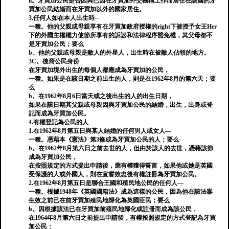
ii。牙買加公民是否因與已因在牙買加外交機構工作而居住在該國的牙
買加公民結婚而在牙買加以外的國家居住。
3.任何人如在本人出生時─
一種。他的父親或母親享有在牙買加政府授權的right下被授予女王Her
下的外國主權權力使節所享有的訴訟和法律程序豁免權，其父母都不
是牙買加公民；要么
b。他的父親或母親是敵人的外星人，出生時在被敵人佔領的地方。
3C。後裔公民身份
在牙買加境外出生的每個人都應成為牙買加的公民，
一種。如果是在該日期之前出生的人，則是在1962年8月的第六天；要
么
b。在1962年8月6日當天或之後出生的人的出生日期，
如果在該日期其父親或母親因與牙買加公民的結婚，出生，出身或登
記而成為牙買加公民。
4.有權登記為公民的人
1.在1962年8月第五日與某人結婚的任何男人或女人—
一種。憑藉本《憲法》第3條成為牙買加公民的人；要么
b。在1962年8月第六日之前去世的人，但由於該人的去世，憑藉該節
成為牙買加公民，
在按照規定的方式提出申請後，應有權獲得誓言，如果他或她是英國
受保護的人或外國人，則在宣誓效忠後有權註冊為牙買加公民。
2.在1962年8月第五日是聯合王國和殖民地公民的任何人—
一種。根據1948年《英國國籍法》成為這樣的公民，因為他在該法案
生效之前已在前牙買加殖民地歸化為英國臣民；要么
b。因根據該法已在牙買加前殖民地歸化或註冊而成為該公民，
在1964年8月第六日之前提出申請後，有權按照規定的方式登記為牙買
加公民：