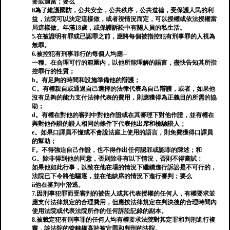
要或適當；要么
ii為了維護國防，公共安全，公共秩序，公共道德，受保護人民的利
益，法院可以決定這樣做，或者視情況而定，可以授權或依法授權當
局這樣做。年滿18歲，或保護訴訟中有關人員的私生活。
5.在被證明有罪或已認罪之前，應將每個被指控犯有刑事罪的人視為
無罪。
6.被控犯有刑事罪行的每個人均應─
一種。在合理可行的範圍內，以他所能理解的語言，盡快告知其所指
控罪行的性質；
b。有足夠的時間和設施準備他的辯護；
C。有權親自或通過自己選擇的法律代表為自己辯護，或者，如果他
沒有足夠的能力支付法律代表的費用，則應獲得為正義目的所需的協
助；
d。有權在對他的審判中對他作證或在其審理下對他作證，並有權在
與對他作證的證人相同的條件下代表他出席和檢驗證人；
e。如果口譯員不懂或不會說法庭上使用的語言，則免費獲得口譯員
的幫助；
F。不得強迫自己作證，也不得作出任何認罪或認罪的陳述；和
G。除非得到他的同意，否則除非有以下情況，否則不得嘗試：
如果他如此行事，以致在他在場的情況下繼續進行訴訟是不可行的，
法院已下令將他驅逐，並在他缺席的情況下進行審判；要么
ii他在審判中潛逃。
7.因刑事犯罪而受審判的被告人或其代表授權的任何人，有權要求並
應支付法律規定的合理費用，但應按法律規定在判決後的合理時間內
使用法院或代表法院所作的任何訴訟記錄的副本。
8.被裁定犯有刑事罪的任何人均有權要求法院對其定罪和判刑進行複
審，該法院的管轄權高於被定罪和判刑的法院。