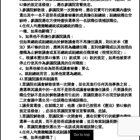
62條的規定這樣做），應在參議院宣誓效忠。
3.參議院解散後，參議院第一次開會時，應在切實可行的範圍內盡快
選出其中一名不是部長或議會秘書的成員擔任副總統；副總統職位空
缺時，參議院應在方便時盡快選舉另一名該職位填補該職位。
4.任何人均應撤離總統或副總統的職位，
一種。如果他辭職了；
b。如果他不再擔任參議院議員：
但如果總統或副總統由於解散議會而不再擔任議員，則出於本《憲
法》第47條的目的，應將其視為繼續任職，直到他辭職或以其他理由
撤職為止解散議會或直至總統或副總統任職填補（視情況而定）;
C。根據本憲法第41條第（3）款或第（4）款的規定，如果他被要求
停止行使其作為參議院議員的任何職能；
d。如果他被任命為部長或議會秘書；要么
e。就副總統而言，如果他當選為總統。
43.眾議院議長和副議長
1.眾議院在議會解散後第一次開會，並在其進行任何其他事務之前，
應選舉其議員中的一名而不是部長或議會秘書擔任議長；只要議長的
職位空缺不是由於解散議會而引起的，眾議院應在不出現空缺後的第
二次會議中選出另一位該職位填補該職位。
2.議長當選後，在就職之前，他應（除非已按照本《憲法》第62條的
規定這樣做），必須在眾議院宣誓並宣誓就職。忠誠。
3.眾議院解散後，眾議院第一次開會時，應在切實可行的範圍內盡快
選舉一名成員，而不是部長或議會秘書；並且每當副議長辦公室空缺
時，眾議院應盡快選出另一名該成員填補該辦公室。
4.任何人均應撤離議長或副議長的職位，
Go to top
一種。如果他辭職了；