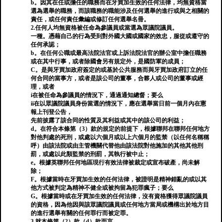
b。因其在任或擔任的職務而在牙買加生效的任何法律，均無資格當
選為選舉的職務，而該職務的職能涉及任何選舉的進行或與之相關的
責任，或任何責任彙編或修訂任何選舉名冊。
2.任何人均無資格被任命為參議員或當選為眾議院議員。
一種。憑藉自己的行為受到對外國大國或國家的效忠，服從或遵守的
任何承認；
b。在任何公職或最高法院法官或上訴法院法官的辦公室中擔任職務
或在其中行事，或者除國會另有規定外，是國防軍的成員；
C。是與牙買加政府簽定的或基於公共服務而與牙買加政府訂立的任
何合同的當事方，或者是該公司的董事，合夥人或公司的董事或經
理，或者
i在被任命為參議員的情況下，通過通知總督；要么
ii在以眾議院議員身份當選的情況下，應在選舉當日前一個月內在憲
報上刊登公告，
先前披露了該合同的性質及其利益或其中的該公司的利益；
d。在符合本條第（3）款的規定的前提下，根據聯邦在聯邦任何地方
對他判處的死刑，或處以六個月或以上六個月的監禁（以任何名稱稱
呼）由該法院或由主管機關代替他由該法院對他施加的其他其他刑
罰，或處以此類監禁的刑罰，其執行被中止；
e。根據英聯邦任何地區現行有效法律被裁定或宣布破產，尚未解
除；
F。根據當時在牙買加生效的任何法律，被證明是精神錯亂的或以其
他方式被判定為精神不健全或被拘留為犯罪瘋子；要么
G。根據當時或在牙買加生效的任何法律，沒有資格獲得眾議院議員
的資格，因為他因與該眾議院議員或任何地方當局或機構出於地方目
的進行選舉有關的任何罪行而被定罪。
3.就本條第（2）款（d）款而言—