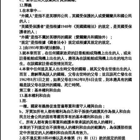
C。要求任何人放棄其牙買加國籍。
12.釋義
1.在本章中—
“外國人”是指不是英聯邦公民，英國受保護的人或愛爾蘭共和國公民
的人；
“英國受保護者”是指根據1948年《英國國籍法》的規定，是英國受保
護者的人；
“外國”是指不屬於英聯邦的國家（愛爾蘭共和國除外）；
“規定”是指根據《國會法令》規定或根據其規定的規定。
2. [由1993年第6號法刪除。]
3.就本章而言，在任何國家政府的註冊船舶或飛機上出生的人，或未
註冊船舶或飛機上出生的人，應視為在該船舶或飛機上出生的地方出
生。在該國家註冊或視情況而定。
4.本章中任何提及某人出生時父母的國籍，就其父母去世後出生的人
而言，應解釋為該人的國籍。父母去世時的父母；並且該死亡發生在
1962年8月5日之前，如果父母在1962年8月6日去世，則本應具有的國
籍是該父母在該州的國籍。死亡時間。
第三章：基本權利和自由
13.基本權利和自由
1.而-
一種。國家有義務促進普遍尊重和遵守人權與自由；
b。牙買加所有人都有權利為自己和子孫後代維護其作為個人和自由
民主社會公民的固有尊嚴而享有的基本權利和自由；和
C。所有人都有責任尊重和維護本章承認的其他人的權利，
本章的下列規定在不損害他人的權利和自由的範圍內，為保護那些規
定中所規定的人的權利和自由而具有效力。
2.在不違反第18和49條以及本條第（9）和（12）款的規定的前提