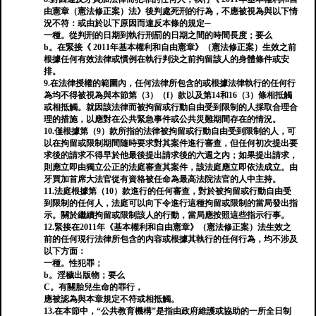
由憲章（憲法修正案）法》後判處死刑的行為，不應被視為與以下情
況不符：或由於以下原因而違反本條的規定─
一種。從判刑的日期到執行刑罰的日期之間的時間長度；要么
b。在緊接《 2011年基本權利和自由憲章》（憲法修正案）生效之前
根據任何有效法律或慣例在執行判決之前拘留該人的身體條件或安
排。
9.在法律授權的範圍內，任何法律所包含的或根據法律執行的任何行
為均不得被視為與本節第（3）（f）款以及第14和16（3）條相抵觸
或相抵觸。就因該法律而被拘留或行動自由受到限制的人採取合理合
理的措施，以應對在公共緊急事件或公共災難期間存在的情況。
10.僅根據第（9）款所指的法律被拘留或行動自由受到限制的人，可
以在拘留或限制期間隨時要求對其案件進行審查，但任何初次提出要
求後的請求不得早於他最後提出請求後的六週之內；如果提出請求，
則應立即由獨立公正的法庭審查其案件，該法庭應立即依法成立。由
牙買加首席大法官從有資格被任命為最高法院法官的人中主持。
11.法庭根據第（10）款進行的任何審查，對於被拘留或行動自由受
到限制的任何人，法庭可以向下令進行這種拘留或限制的當局發出指
示。關於繼續拘留或限制該人的行動，當局應按照這些指示行事。
12.緊接在2011年《基本權利和自由憲章》（憲法修正案）法生效之
前的任何現行法律所包含的內容或根據其執行的任何行為，均不涉及
以下方面：
一種。性犯罪；
b。淫穢出版物；要么
C。有關胎兒生命的罪行，
應被認為與本章規定不符或相抵觸。
13.在本節中，“公共教育機構”是指由政府維護或協助的一所全日制