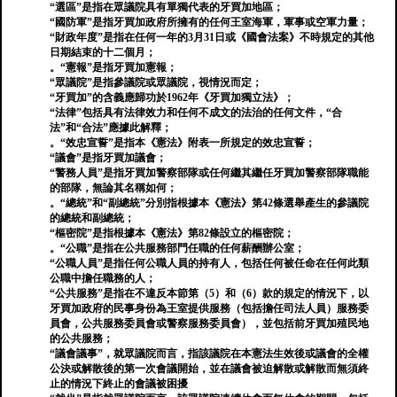
“選區”是指在眾議院具有單獨代表的牙買加地區；
“國防軍”是指牙買加政府所擁有的任何王室海軍，軍事或空軍力量；
“財政年度”是指在任何一年的3月31日或《國會法案》不時規定的其他
日期結束的十二個月；
。“憲報”是指牙買加憲報；
“眾議院”是指參議院或眾議院，視情況而定；
“牙買加”的含義應歸功於1962年《牙買加獨立法》；
“法律”包括具有法律效力和任何不成文的法治的任何文件，“合
法”和“合法”應據此解釋；
。“效忠宣誓”是指本《憲法》附表一所規定的效忠宣誓；
“議會”是指牙買加議會；
“警務人員”是指牙買加警察部隊或任何繼其繼任牙買加警察部隊職能
的部隊，無論其名稱如何；
。“總統”和“副總統”分別指根據本《憲法》第42條選舉產生的參議院
的總統和副總統；
“樞密院”是指根據本《憲法》第82條設立的樞密院；
。“公職”是指在公共服務部門任職的任何薪酬辦公室；
“公職人員”是指任何公職人員的持有人，包括任何被任命在任何此類
公職中擔任職務的人；
“公共服務”是指在不違反本節第（5）和（6）款的規定的情況下，以
牙買加政府的民事身份為王室提供服務（包括擔任司法人員）服務委
員會，公共服務委員會或警察服務委員會），並包括前牙買加殖民地
的公共服務；
“議會議事”，就眾議院而言，指該議院在本憲法生效後或議會的全權
公決或解散後的第一次會議開始，並在議會被迫解散或解散而無須終
止的情況下終止的會議被困擾