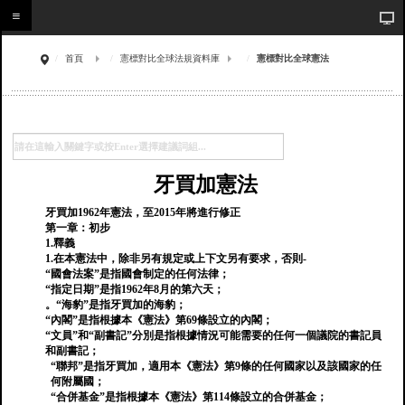
首頁
憲標對比全球法規資料庫
憲標對比全球憲法
牙買加憲法
牙買加1962年憲法，至2015年將進行修正
第一章：初步
1.釋義
1.在本憲法中，除非另有規定或上下文另有要求，否則-
“國會法案”是指國會制定的任何法律；
“指定日期”是指1962年8月的第六天；
。“海豹”是指牙買加的海豹；
“內閣”是指根據本《憲法》第69條設立的內閣；
“文員”和“副書記”分別是指根據情況可能需要的任何一個議院的書記員
和副書記；
“聯邦”是指牙買加，適用本《憲法》第9條的任何國家以及該國家的任
何附屬國；
“合併基金”是指根據本《憲法》第114條設立的合併基金；