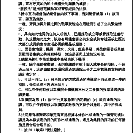
議，宣布牙買加的民主機構受到顛覆的威脅；
“服役法”是指規范國防軍或警察紀律的法律。
2.除非宣布總督信納總督信納以下事項，否則總督就第（1）款而
言，該宣告無效。
一種。牙買加與外國之間的戰爭狀態迫在眉睫而引起了公共緊急情
況；
b。具有如此性質的任何人或個人，已經採取或立即威脅採取這種行
動，其規模如此之大，以致有可能危害公共安全或剝奪社區或社區的
大部分成員的生命生活必需的用品或服務；
C。因發生地震，颶風，洪水，火災，瘟疫暴發，傳染病暴發或其他
災難而發生的公共災難時期，無論是否與上述情況相似。
3.總督為施行本條並根據本條發表以下聲明：
一種。除非先前被撤銷，否則應繼續有效十四天或更長的期限，不超
過三個月，這是由國會眾議院通過眾議院三分之二多數議員支持的決
議所決定的；
b。可以不時以（a）段所規定的方式通過的決議案不時延長進一步的
期限，每次延長不超過三個月；
C。可以在任何時候以眾議院全體議員三分之二多數的投票通過的決
議撤銷。
4.眾議院為第（1）款中“公共緊急期”的定義的（c）款而通過的決
議，可以在任何時候以眾議院多數票的支持予以撤銷。其中所有成
員。
5.法院應有權調查和確定看來是根據本條作出或通過的一項聲明或決
議是為本條規定的目的而作出或通過的，還是為此目的採取的任何措
施是否合理合理目的。
21. [由2011年第12號法廢除。]