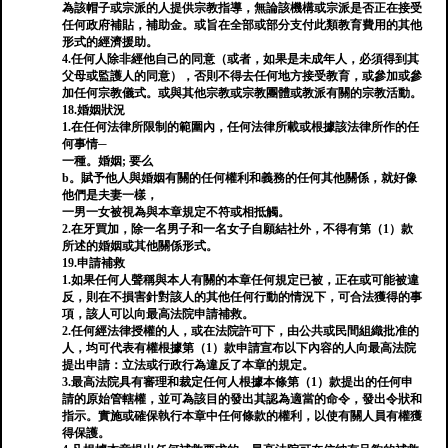
為該帽子或宗派的人提供宗教指導，無論該機構或宗派是否正在接受
任何政府補貼，補助金。或旨在全部或部分支付此類教育費用的其他
形式的經濟援助。
4.任何人除非經他自己的同意（或者，如果是未成年人，必須得到其
父母或監護人的同意），否則不得去任何地方接受教育，或參加或參
加任何宗教儀式。或與其他宗教或宗教團體或教派有關的宗教活動。
18.婚姻狀況
1.在任何法律所限制的範圍內，任何法律所載或根據該法律所作的任
何事情─
一種。婚姻; 要么
b。賦予他人與婚姻有關的任何權利和義務的任何其他關係，就好像
他們是夫妻一樣，
一男一女被視為與本章規定不符或相抵觸。
2.在牙買加，除一名男子和一名女子自願結社外，不得有第（1）款
所述的婚姻或其他關係形式。
19.申請補救
1.如果任何人聲稱與本人有關的本章任何規定已被，正在或可能被違
反，則在不損害針對該人的其他任何行動的情況下，可合法獲得的事
項，該人可以向最高法院申請補救。
2.任何經法律授權的人，或在法院許可下，由公共或民間組織批准的
人，均可代表有權根據第（1）款申請宣布以下內容的人向最高法院
提出申請：立法或行政行為違反了本章的規定。
3.最高法院具有審理和裁定任何人根據本條第（1）款提出的任何申
請的原始管轄權，並可為該目的發出其認為適當的命令，發出令狀和
指示。實施或確保執行本章中任何條款的權利，以使有關人員有權獲
得保護。