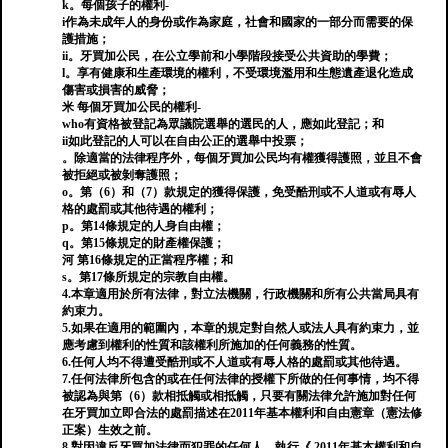
k。每個孩子的權利-
i作為未成年人的身份或作為家庭，社會和國家的一部分而需要的保
護措施；
ii。牙買加公民，在公立學前和小學階段接受公共資助的學費；
l。享有健康和生產環境的權利，不受環境濫用和生態遺產退化造成
傷害或損害的威脅；
米 每個牙買加公民的權利-
who有資格被登記為眾議院選舉的選民的人，應如此登記；和
ii如此登記的人可以在自由公正的選舉中投票；
。除適當的法律程序外，每個牙買加公民均有權獲得護照，並且不會
被拒絕或被剝奪護照；
o。第（6）和（7）款規定的獲得保護，免受酷刑或不人道或有辱人
格的處罰或其他待遇的權利；
p。第14條規定的人身自由權；
q。第15條規定的財產權保護；
河 第16條規定的正當程序權；和
s。第17條所規定的宗教自由權。
4.本章適用於所有法律，對立法機關，行政機關和所有公共當局具有
約束力。
5.如果在適用的範圍內，本章的規定對自然人或法人具有約束力，並
應考慮到權利的性質和該權利所施加的任何義務的性質。
6.任何人均不得遭受酷刑或不人道或有辱人格的處罰或其他待遇。
7.任何法律所包含的或在任何法律的授權下所做的任何事情，均不得
被認為與第（6）款相抵觸或相抵觸，只要有關法律允許施加對任何
在牙買加立即合法的處罰描述在2011年基本權利和自由憲章（憲法修
正案）生效之前。
8.對因違反牙買加法律而犯罪的任何人，執行《 2011年基本權利和自