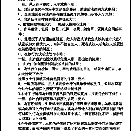
一種。滿足任何稅款，稅率或應付款；
b。無論是在民事訴訟中還是在定罪後，以違反法律的方式處罰；
C。企圖違反有關法律將有關財產從牙買加移出或移入牙買加；
d。出於任何法律目的通過採樣的方式；
e。財物由動物組成的，一經發現擅闖或迷路；
F。作為租賃，租賃，執照，抵押，收費，銷售單，質押或合同的事
件；
G。通過授予或管理信託財產，敵人財產或被裁定或以其他方式宣布
破產或無力償債的人，精神不健全的人，死者或法人或無法人的屍體
在清盤過程中的財產；
H。在執行判決或法院命令時；
一世。由於處於危險狀態或危害人類，動植物的健康；
j。由於任何有關限制訴訟的法律的結果；
k。為進行任何檢驗，調查，審判或研訊的目的，或就土地而言，在
如此情況下進行─
從事水土保持或其他自然資源的保護；要么
ii。土地所有者或占用人被要求進行的農業發展或改良，並且在沒有
合理合法的藉口的情況下拒絕或未能進行。
3.本條不得解釋為影響任何法律的製定或實施，只要符合以下條件：
一種。作出合理保護環境保護的規定；要么
b。為有序銷售，生產或增長或提取任何農產品或礦產，為市場準備
或為此製造的任何物品或物品，或為維護他人利益而合理限制使用任
何財產的行為提供或對在此類財產中或之上擁有權利的租戶，被許可
人或其他人的保護。
4.在任何情況下，本節的任何規定均不得解釋為影響任何法律的製定
或實施，而該法律的強制執行是為了財產的公共利益而強制擁有財