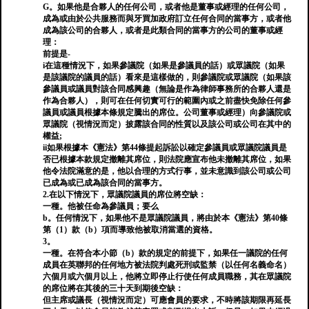
G。如果他是合夥人的任何公司，或者他是董事或經理的任何公司，
成為或由於公共服務而與牙買加政府訂立任何合同的當事方，或者他
成為該公司的合夥人，或者是此類合同的當事方的公司的董事或經
理：
前提是-
i在這種情況下，如果參議院（如果是參議員的話）或眾議院（如果
是該議院的議員的話）看來是這樣做的，則參議院或眾議院（如果該
參議員或議員對該合同感興趣（無論是作為律師事務所的合夥人還是
作為合夥人），則可在任何切實可行的範圍內或之前盡快免除任何參
議員或議員根據本條規定騰出的席位。公司董事或經理）向參議院或
眾議院（視情況而定）披露該合同的性質以及該公司或公司在其中的
權益;
ii如果根據本《憲法》第44條提起訴訟以確定參議員或眾議院議員是
否已根據本款規定撤離其席位，則法院應宣布他未撤離其席位，如果
他令法院滿意的是，他以合理的方式行事，並未意識到該公司或公司
已成為或已成為該合同的當事方。
2.在以下情況下，眾議院議員的席位將空缺：
一種。他被任命為參議員；要么
b。任何情況下，如果他不是眾議院議員，將由於本《憲法》第40條
第（1）款（b）項而導致他被取消當選的資格。
3。
一種。在符合本小節（b）款的規定的前提下，如果任一議院的任何
成員在英聯邦的任何地方被法院判處死刑或監禁（以任何名義命名）
六個月或六個月以上，他將立即停止行使任何成員職務，其在眾議院
的席位將在其後的三十天到期後空缺：
但主席或議長（視情況而定）可應會員的要求，不時將該期限再延長