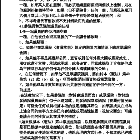
一種。如果某人正在服刑，而必須連續服兩個或兩個以上徒刑，則在
他服刑的整個時間中，如果（但不是除非）任何一個，則應視為服刑
六個月或以上六個月以上這些句子中有等於或超過該詞的；和
b。不得考慮代替罰款或不支付罰款而判處的監禁。
41.參議員和眾議院議員的任期
1.任一院議員的席位均應空缺-
一種。在他被任命或當選後的下一次議會解散時；
b。如果他辭職；
C。如果他在眾議院《會議常規》規定的期限內和情況下缺席眾議院
會議；
d。如果他不再是英聯邦公民，宣誓或對任何外國大國或國家效忠，
服從或遵守宣誓，承認或承認，或者確實，同意或採取了旨在使他成
為主體或行為的任何作為任何外國大國或國家的公民；
e。在任何情況下，如果他不是眾議院議員，將由於本《憲法》第40
條第（2）款（b）或（g）項而被取消任職資格或當選資格，
F。如果他成為牙買加政府因公共服務而簽訂的任何合同的一方：
前提是-
i在這種情況下，如果參議院（對於參議員而言）或眾議院（對於該
參議院議員而言）似乎正是如此，則參議院或眾議院（視屬何情況而
定）可豁免任何成員根據本段的規定撤離其席位，如果該成員在成為
上述合同的當事方之前已向參議院或眾議院披露（視情況而定）可能
是該合同的性質及其在其中的權益；
ii如果根據本《憲法》第44條提起訴訟，以確定參議員或眾議院議員
是否已根據本款規定撤離其席位，則法院應宣布他不撤回其席位，前
提是他確定使法院滿意的是，他以合理的方式行事，不知道他已經或
已經成為該合同的當事方；