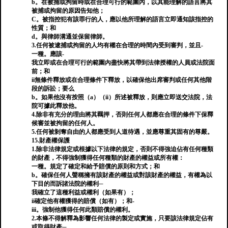
b。在被捕或拘留時或在合理可行的範圍內，以其能理解的語言將其
被捕或拘留的原因告知他；
C。被指控犯有該罪行的人，應以他所理解的語言立即通知該指控的
性質；和
d。與律師溝通並保留律師。
3.任何被逮捕或拘留的人均有權在合理的時間內受到審判，並且-
一種。應該-
我立即或在合理可行的範圍內盡快將其帶到法律授權的人員或法院面
前；和
ii無條件釋放或在合理條件下釋放，以確保他出席審判或任何其他階
段的訴訟；要么
b。如果他沒有按照（a）（ii）所述被釋放，則應立即送交法院，法
院可據此釋放他。
4.除非有充分的理由將其羈押，否則任何人都應在合理的條件下保釋
候審並被拘留的任何人。
5.任何被剝奪自由的人都應受到人道待遇，並應尊重其固有的尊嚴。
15.財產權保護
1.除非法律規定或根據以下法律的規定，否則不得強迫佔有任何種類
的財產，不得強制獲得任何種類的財產的權益或所有權：
一種。規定了確定和給予賠償的原則和方式；和
b。確保任何人聲稱擁有該財產的權益或對該財產的權益，有權為以
下目的而訴諸法院的權利─
我確立了這種利益或權利（如果有）；
ii確定他有權獲得的賠償（如有）；和-
iii。強制他獲得任何此類賠償的權利。
2.本條不得解釋為影響任何法律的製定或實施，只要該法律規定佔有
或取得財產─