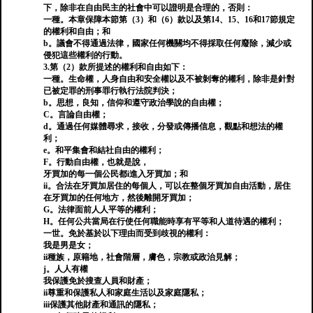
下，除非在自由民主的社會中可以證明是合理的，否則：
一種。本章保障本節第（3）和（6）款以及第14、15、16和17節規定
的權利和自由；和
b。議會不得通過法律，國家任何機關均不得採取任何廢除，減少或
侵犯這些權利的行動。
3.第（2）款所提述的權利和自由如下：
一種。生命權，人身自由和安全權以及不被剝奪的權利，除非是針對
已被定罪的刑事罪行執行法院判決；
b。思想，良知，信仰和遵守政治學說的自由權；
C。言論自由權；
d。通過任何媒體尋求，接收，分發或傳播信息，觀點和想法的權
利；
e。和平集會和結社自由的權利；
F。行動自由權，也就是說，
牙買加的每一個公民都i進入牙買加；和
ii。合法在牙買加居住的每個人，可以在整個牙買加自由活動，居住
在牙買加的任何地方，然後離開牙買加；
G。法律面前人人平等的權利；
H。任何公共當局在行使任何職能時享有平等和人道待遇的權利；
一世。免於基於以下理由而受到歧視的權利：
我是男是女；
ii種族，原籍地，社會階層，膚色，宗教或政治見解；
j。人人有權
我保護免於搜查人員和財產；
ii尊重和保護私人和家庭生活以及家庭隱私；
iii保護其他財產和通訊的隱私；