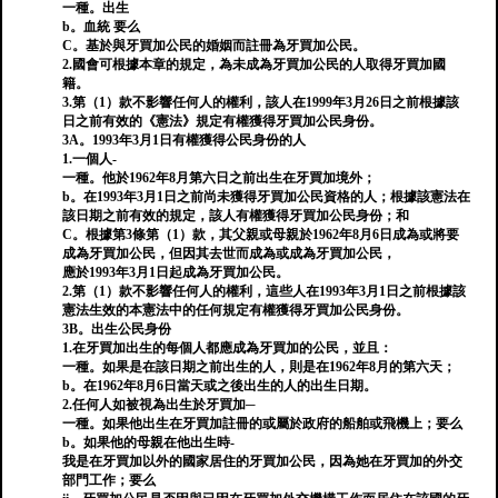
一種。出生
b。血統 要么
C。基於與牙買加公民的婚姻而註冊為牙買加公民。
2.國會可根據本章的規定，為未成為牙買加公民的人取得牙買加國
籍。
3.第（1）款不影響任何人的權利，該人在1999年3月26日之前根據該
日之前有效的《憲法》規定有權獲得牙買加公民身份。
3A。1993年3月1日有權獲得公民身份的人
1.一個人-
一種。他於1962年8月第六日之前出生在牙買加境外；
b。在1993年3月1日之前尚未獲得牙買加公民資格的人；根據該憲法在
該日期之前有效的規定，該人有權獲得牙買加公民身份；和
C。根據第3條第（1）款，其父親或母親於1962年8月6日成為或將要
成為牙買加公民，但因其去世而成為或成為牙買加公民，
應於1993年3月1日起成為牙買加公民。
2.第（1）款不影響任何人的權利，這些人在1993年3月1日之前根據該
憲法生效的本憲法中的任何規定有權獲得牙買加公民身份。
3B。出生公民身份
1.在牙買加出生的每個人都應成為牙買加的公民，並且：
一種。如果是在該日期之前出生的人，則是在1962年8月的第六天；
b。在1962年8月6日當天或之後出生的人的出生日期。
2.任何人如被視為出生於牙買加─
一種。如果他出生在牙買加註冊的或屬於政府的船舶或飛機上；要么
b。如果他的母親在他出生時-
我是在牙買加以外的國家居住的牙買加公民，因為她在牙買加的外交
部門工作；要么