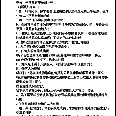
學校，學前教育學校或小學。
14.保護人身自由
1.在下列情況下，除非有合理理由並依照法律規定的公平程序，否則
任何人均不得被剝奪自由：
一種。由於他不適合提出刑事指控；
b。在就其已被定罪的刑事犯罪執行法院的判決或命令時，無論是在
牙買加還是在其他地方；
C。在執行最高法院或上訴法院的命令或國會以其con視任何此類法
院或其他法院或法庭為理由而規定的其他法院時；
d。執行法院的命令以確保履行法律賦予他的任何義務；
e。為了將他送交法院以執行法院命令；
F。任何人的逮捕或拘留─
i為了合理理由懷疑他犯了罪行而將他帶到主管法律機關；要么
ii在合理必要的情況下，防止其犯罪；
G。如果是未滿十八歲的人，則出於其照料和保護目的；
H。任何人的羈留─
i為了防止傳染病或傳染病的傳播對公眾健康構成嚴重威脅；要么
ii患有精神疾病或在需要照顧或治療或防止對自己或他人傷害時需要
吸毒或飲酒；要么
我被逮捕或拘留的人─
我不是牙買加公民，以防止他未經授權進入牙買加；要么
ii。為了驅逐或引渡或其他合法移送或與其有關的訴訟而針對其採取
行動。
2.任何被逮捕或拘留的人均有權─
一種。與他的配偶，伴侶或家庭成員，宗教顧問和他選擇的醫生進行
交流並拜訪；